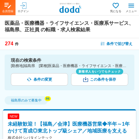
会員登録
ログイン
気になる
メニュー
医薬品・医療機器・ライフサイエンス・医療系サービス、
福島県、正社員
の転職・求人検索結果
274
条件で並び替え
件
現在の検索条件
[勤務地]福島県 [業種]医薬品・医療機器・ライフサイエンス・医療系サービス [雇用形態]正社員
新着求人をいつでもチェック
条件の変更
この条件を保存
福島県
のみで募集中
NEW
未経験歓迎！【福島／会津】医療機器営業◆半年～1年
かけて育成◎東北トップ級シェア／地域医療を支える
株式会社シバタインテック