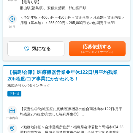
◎経理・総務の経験をお持ちの方は、勤怠管理や請求関係の補助
【最寄り駅】
する仕事になります
を通じてスキルを発揮できます。
郡山駅(福島県)、安積永盛駅、郡山富田駅
担当エリアは福島県内です。基本的には日帰りの範囲内での対応
◎利用者さんやスタッフとの連携・調整業務など、部署を横断し
となります
＜予定年収＞400万円～450万円＜賃金形態＞月給制＜賃金内訳＞
て関わる立ち位置で活躍できるポジション。
月額（基本給）：255,000円～285,000円その他固定手当/月：
■はたらき方：
給与
2,000円～5,000円＜月給＞257,000円～290,000円＜昇給有無＞有
■働きやすい環境で長期就業可能
月平均20時間程度、年間休日126日（土日祝）と無理なく働くこ
＜残業手当＞有＜給与補足＞※給与は経験・能力を考慮して決定し
◎月給＋昇給・賞与ありで実績に応じた収入アップが可能です。
とができます
ます■固定手当：技術検定試験手当2,000~5,000円■賞与：年2回
◎交通費支給＆マイカー通勤可＆無料駐車場ありなので通勤も便
また状況に応じて直行直帰も可能です
（前年度実績3.6ヵ月分）賃金はあくまでも目安の金額であり、選
利です。
応募依頼する
なお、休診日での工事等のため土日での勤務をいただく可能性も
気になる
考を通じて上下する可能性があります。月給(月額)は固定手当を含
◎週休2日制（シフト制）ご希望を伺うので、土曜日休みも可能で
（エージェントサービス）
ございます
めた表記です。
す。
その場合は事前に日程を調整し、振替休日を取得いただきます
◎夏季休暇・年末年始休暇ありで、仕事とプライベートの両立が
しやすい職場です。
■研修体制：
◎残業基本なしですので、定時退社が可能
【福島/会津】医療機器営業◆年休122日/月平均残業
ご入社後はOJT研修のため、既存社員の方と一緒に現場へ赴き、
20h程度/コア事業にかかわれる！
一連の流れを学んでいただきます
変更の範囲：会社の定める業務
おひとりで任せても大丈夫と判断されてから、現場配属となりま
株式会社シバタインテック
す
正社員
■職務の特徴：創業1935年の歴史、県内で4割ほどのシェアがあ
り、地域で培ってきた信頼関係があります。そのため、なにかあ
【安定性◎/地域医療に貢献/医療機器の総合商社/年休122日/月平
ればご依頼をいただける関係性は構築されており、比較的営業の
均残業20h程度/充実した福利厚生◎】
しやすさはあると思います。また、取り扱う商品が豊富なため、
仕事内容
定期的に社内やメーカーでの勉強会を実施しています。最新の情
■業務概要：
＜勤務地詳細＞会津営業所住所：福島県会津若松市馬場本町4-23
報を得ることで、ドクターや医療機関の方への情報提供に活かし
・医療機関の医師・看護師などの方々に向けて、医療機器の提
受動喫煙対策：屋内全面禁煙変更の範囲：会社の定める事業所