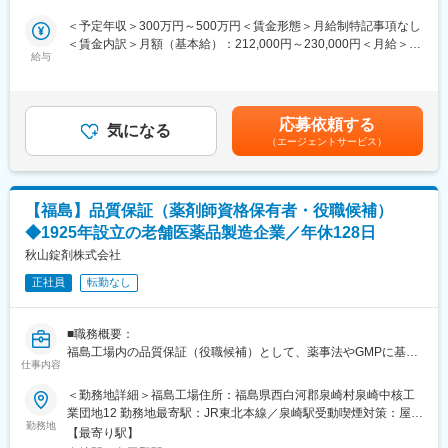
を行い、営業を通じて返却します。お預かりした日からご返却ま
で、2週間を目安としています。
＜予定年収＞300万円～500万円＜賃金形態＞月給制特記事項なし
＜保守点検＞保守契約を結んでいるお客様を定期的に訪問して、
＜賃金内訳＞月額（基本給）：212,000円～230,000円＜月給＞
機器の点検を行います。点検の頻度は機器によってことなりま
給与
212,000円～230,000円＜昇給有無＞有＜残業手当＞有＜給与補足
す。（1年に1度、半年に1度など）
＞■年収：ご経験スキル・年齢に応じて支給されます。※基本、年
齢給がベースになります。■賞与：年2回 約4か月（前年実績）
■取り扱い製品例：
賃金はあくまでも目安の金額であり、選考を通じて上下する可能
応募依頼する
・心電計
気になる
性があります。月給(月額)は固定手当を含めた表記です。
（エージェントサービス）
・人工呼吸器
・心臓ペースメーカー
・ポリグラフ
※製品の開発元であるフクダ電子は、心臓・循環器系の医療機器メ
【福島】品質保証（薬剤師資格保有者・役職候補）
ーカーとして医療現場では名の通った存在です。今から85年以上
◆1925年設立の老舗医薬品製造企業／年休128日
も前に、国内で先駆けて心電計を製造し、技術力においても国内
屈指の存在です。
秋山錠剤株式会社
正社員
転勤なし
■入社後の流れ：
入社後2週間程度は社内制度および業務理解、取扱製品について学
ぶ導入研修があります。業界における営業スタイル含めて知識習
■職務概要：
得後に現場配属となります。
福島工場内の品質保証（役職候補）として、薬事法やGMPに基づ
・導入研修後の3カ月間はOJTを行います。既存社員の業務サポー
仕事内容
き、製品品質を確保する業務をご担当いただきます。
トを通じてエンジニアとしてのスキルを取得して頂きます。
＜勤務地詳細＞福島工場住所：福島県西白河郡泉崎村泉崎中核工
・OJT終了後も、フクダ電子本社での製品研修や、月に2回程度の
■主な業務内容：
業団地12 勤務地最寄駅：JR東北本線／泉崎駅受動喫煙対策：屋内
社内勉強会定期的に実施され、製品理解や導入事例など営業活動
・品質苦情への対応（過去の事例に基づいた防止策の立案／顧客
勤務地
全面禁煙変更の範囲：無
において重要となる最新情報の習得フォローもしやすい環境で
【最寄り駅】
への回答）