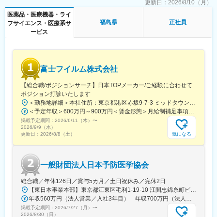
更新日：
2026/8/10（月）
Robotics」を掲げ、筆頭株主である一般財団法人温知会会津中央
病院から医学的知見の提供を受けつつ、開発したロボットを実際
医薬品・医療機器・ライ
の医療現場に持ち込み、患者に試乗してもらい得た意見を開発へ
福島県
正社員
フサイエンス・医療系サ
フィードバックしています。福島県の復興とロボット産業集積へ
ービス
の貢献を明確に掲げ、日本のロボット産業の将来を見据えた開発
に携われる点が魅力です。
変更の範囲：会社の定める業務
富士フイルム株式会社
【総合職/ポジションサーチ】日本TOPメーカー/ご経験に合わせて
ポジション打診いたします
＜勤務地詳細＞本社住所：東京都港区赤坂9-7-3 ミッドタウン・ウェスト勤務地最寄駅：東京メトロ日比谷線／都営大江戸線／六本木駅受動喫煙対策：敷地内全面禁煙
＜予定年収＞600万円～900万円＜賃金形態＞月給制補足事項なし＜賃金内訳＞月額（基本給）：300,000円～500,000円＜月給＞300,000円～500,000円＜昇給有無＞有＜残業手当＞有賃金はあくまでも目安の金額であり、選考を通じて上下する可能性があります。月給(月額)は固定手当を含めた表記です。
掲載予定期間：
2026/6/11（木）
〜
2026/9/9（水）
気になる
更新日：
2026/8/8（土）
一般財団法人日本予防医学協会
総合職／年休126日／賞与5カ月／土日祝休み／完休2日
【東日本事業本部】東京都江東区毛利1-19-10 江間忠錦糸町ビル※訪問先からの直行直帰が可能です！＜アクセス＞・JR総武線（快速・各駅停車）／東京メトロ半蔵門線 錦糸町駅より徒歩5分・東京メトロ半蔵門線／都営新宿線 住吉駅より徒歩5分※受動喫煙対策:屋内全面禁煙
年収560万円（法人営業／入社3年目） 年収700万円（法人営業・チームリーダー／入社5年目）
掲載予定期間：
2026/7/27（月）
〜
2026/8/30（日）