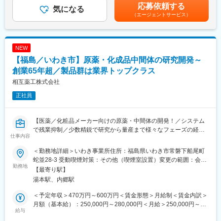
す。地域に根付いた事業運営をしており、今後も安定した成長が
年収はあくまでも目安の金額であり、選考を通じて上下する可能
応募依頼する
す。
気になる
見込めます。
性があります。※固定残業金額は給与によって異なります。■昇
（エージェントサービス）
各営業所によって規模感は異なりますが、営業人員は10名～30名
給：年1回■賞与：年2回（昨年実績：3カ月以上）賃金はあくまで
程度おります。
変更の範囲：会社の定める業務
も目安の金額であり、選考を通じて上下する可能性があります。
月給(月額)は固定手当を含めた表記です。
■医療業界未経験でも安心の教育体制：
NEW
・入社時の導入研修に加え、3か月～最大1年程度は先輩に同行し
【福島／いわき市】原薬・化成品中間体の研究開発～
OJTで営業先、納品先、商材を覚えていただきます。その間は営
業目標がつかない育成期間となり、仕事を覚えることに集中でき
創業65年超／製品群は業界トップクラス
ます。
相互薬工株式会社
・メーカー営業の方と同行や勉強会等で製品について覚えていた
正社員
だくことが可能です。製品詳細についてはメーカー営業の方にも
フォロー頂けます。
・医療福祉・科学機器の総合商社として扱う商材は多種にわたり
【医薬／化粧品メーカー向けの原薬・中間体の開発！／システム
ますので、商品や使い方の知識を自発的に習得する必要がありま
で残業抑制／少数精鋭で研究から量産まで様々なフェーズの経験
すが、上記のようなサポートがあるため安心です。
仕事内容
が積める】
創業以来の中核分野である「医薬品原薬」「医薬品中間体」、柔
■同社の魅力：
＜勤務地詳細＞いわき事業所住所：福島県いわき市常磐下船尾町
軟な対応が証明されつつある「ファインケミカル分野」、そして
・医薬品、医療機器、事務用品等をそれぞれ取り扱う専業商社が
蛇並28-3 受動喫煙対策：その他（喫煙室設置）変更の範囲：会社
独自性が注目されている「化粧品分野」と新たな事業領域へも積
勤務地
多い中で、同社は薬以外の病院における「すべて」を提案する総
の定める事業所
【最寄り駅】
極的な展開を図っています。 ２００基以上の反応釜によるマルチ
合力を強みとして、どのような形でお客様のお役に立てるのかを
湯本駅、内郷駅
パーパスの最終形を目指した生産体制を確立し、高効率性を実現
意識し、安心・安全を強化して、付加価値をお届けすることを最
しました。
大の目標としています。扱う商材も幅広く、お客様の課題やニー
＜予定年収＞470万円～600万円＜賃金形態＞月給制＜賃金内訳＞
今回は原薬・中間体のスケールアップに向け、まず化学合成の可
ズに沿ったご提案が可能です。
月額（基本給）：250,000円～280,000円＜月給＞250,000円～
否を判断し研究～生産までを担当する開発部のメンバーを募集し
給与
・医療業界は私たちの生活に無くてはならない非常に社会的意義
280,000円＜昇給有無＞有＜残業手当＞有＜給与補足＞・昇給年1
ます。
の高い業界で、コロナ禍においても安定した業績を残していま