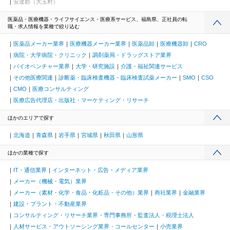
安達郡（大玉村）
医薬品・医療機器・ライフサイエンス・医療系サービス、福島県、正社員の転
職・求人情報を業種で絞り込む
医薬品メーカー業界
医療機器メーカー業界
医薬品卸
医療機器卸
CRO
病院・大学病院・クリニック
調剤薬局・ドラッグストア業界
バイオベンチャー業界
大学・研究施設
介護・福祉関連サービス
その他医療関連
診断薬・臨床検査機器・臨床検査試薬メーカー
SMO
CSO
CMO
医療コンサルティング
医療広告代理店・出版社・マーケティング・リサーチ
ほかのエリアで探す
北海道
青森県
岩手県
宮城県
秋田県
山形県
ほかの業種で探す
IT・通信業界
インターネット・広告・メディア業界
メーカー（機械・電気）業界
メーカー（素材・化学・食品・化粧品・その他）業界
商社業界
金融業界
建設・プラント・不動産業界
コンサルティング・リサーチ業界・専門事務所・監査法人・税理士法人
人材サービス・アウトソーシング業界・コールセンター
小売業界