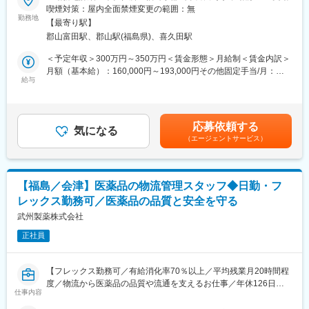
■職務概要：
検査の結果を記録したり、書類をまとめたりする仕事もありま
喫煙対策：屋内全面禁煙変更の範囲：無
郡山市で配置薬販売を行う当社にて、個人宅や企業向けの置き薬
す。パソコンの使い方や、正確に記録する力が身につきます。
勤務地
【最寄り駅】
の販売を担当していただきます。
（5）チームで働く力：
郡山富田駅、郡山駅(福島県)、喜久田駅
治験は医師、看護師、薬剤師など、いろんな職種の人と協力して
■職務詳細：
進めるので、チームワークの大切さを学べます。
＜予定年収＞300万円～350万円＜賃金形態＞月給制＜賃金内訳＞
・お客様の健康状態に合わせて、ご家庭や企業に置き薬を提案し
月額（基本給）：160,000円～193,000円その他固定手当/月：
ていただきます。
【同社で働くメリット】
給与
3,000円固定残業手当/月：50,000円～70,000円（固定残業時間40
・お客様に薬箱をまず預け、その後定期的に訪問し、お届けして
■安心の働きやすさ：
時間0分/月）超過した時間外労働の残業手当は追加支給＜月給＞
いる医薬品等の交換・補充業務を行い、ご利用のあった分だけの
フレックスタイム制も取り入れ、柔軟に働き方をアレンジ可能。
213,000円～266,000円（一律手当を含む）＜昇給有無＞有＜残業
代金をいただきます。
残業時間も月10時間程度、産休育休の取得実績も多数あり、育児
手当＞有＜給与補足＞※給与詳細は経験・能力を考慮し、相談の上
応募依頼する
・お客様の医薬品の使用状況を確認したり、健康に関するお悩み
手当もございます。
気になる
決定します。■昇給：有（※前年度実績6,000 円～8,000 円／月）■
（エージェントサービス）
をお伺いしながら、適切な医薬品や健康食品などを紹介していた
賞与：年2回（※前年度支給実績2.5カ月分/年）賃金はあくまでも
だきます。
■充実の研修制度：
目安の金額であり、選考を通じて上下する可能性があります。月
・取り扱うのは自社のプライベートブランド商品（風邪薬、鎮痛
導入研修が80時間あり、手厚いフォロー体制があります。
給(月額)は固定手当を含めた表記です。
薬）の他、信頼できる医薬品、健康食品です。1人あたり1,500件
CRC社内認定制度を採用し、継続研修を充実させることで常に新
【福島／会津】医薬品の物流管理スタッフ◆日勤・フ
のお客様を担当していただき、1日あたり13件を目安に訪問を行
しい知識を身につけ、スキルアップできる環境を用意していま
レックス勤務可／医薬品の品質と安全を守る
います。
す。
・お客様は個人がメインですが、工場など法人のお客様もいらっ
武州製薬株式会社
しゃいます。
■キャリアステップ：
正社員
・基本的にはルート営業でお得意先への訪問となりますが、担当
CRCとして幅広い経験を積むことや、スペシャリストとして特定
先数が減らないように新規営業にも取り組んでいただきます。※9
の疾患領域の専門的な経験を積んでいくことも可能です。
割以上が既存向け営業です。
また、グループの垣根を超えCRCからSMAやCRAへのキャリアチ
【フレックス勤務可／有給消化率70％以上／平均残業月20時間程
ェンジ、事業の枠をこえ新たなキャリアにチャレンジされている
度／物流から医薬品の品質や流通を支えるお仕事／年休126日・
■求める役割：
方もいらっしゃいます。
仕事内容
土日祝休み】
・お得意先とコミュニケーションをとりながら、それぞれの健康