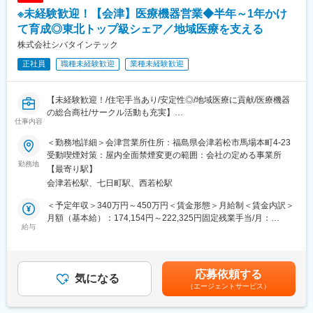
・入社時の導入研修に加え、3か月～最大1年程度は先輩に同行し
※未経験歓迎！【会津】医療機器営業◆半年～1年かけ
OJTで営業先、納品先、商材を覚えていただきます。その間は営
業目標がつかない育成期間となり、仕事を覚えることに集中でき
て育成◎東北トップ級シェア／地域医療を支える
ます。
株式会社シバタインテック
・メーカー営業の方と同行や勉強会等で製品について覚えていた
正社員
職種未経験歓迎
業種未経験歓迎
だくことが可能です。製品詳細についてはメーカー営業の方にも
フォロー頂けます。
・医療福祉・科学機器の総合商社として扱う商材は多種にわたり
【未経験歓迎！/住宅手当あり/安定性◎/地域医療に貢献/医療機器
ますので、商品や使い方の知識を自発的に習得する必要がありま
の総合商社/サークル活動も充実】
すが、上記のようなサポートがあるため安心です。
仕事内容
■業務概要：
東北地方にて医療用品の販売を行っている同社にて、医療機関の
■同社の魅力：
＜勤務地詳細＞会津営業所住所：福島県会津若松市馬場本町4-23
医師・看護師などの方々に向けて、医療機器の提案・販売を行い
・医薬品、医療機器、事務用品等をそれぞれ取り扱う専業商社が
受動喫煙対策：屋内全面禁煙変更の範囲：会社の定める事業所
ます。
勤務地
多い中で、同社は薬以外の病院における「すべて」を提案する総
【最寄り駅】
はじめはマスク、注射針、ガーゼなどの消耗品からスタートし、
合力を強みとして、どのような形でお客様のお役に立てるのかを
会津若松駅、七日町駅、西若松駅
将来的には新病院の立ち上げタイミングや大型の医療機器の導入
意識し、安心・安全を強化して、付加価値をお届けすることを最
のタイミングでMRIなどの提案も行って頂きます。地域の医療に
大の目標としています。扱う商材も幅広く、お客様の課題やニー
＜予定年収＞340万円～450万円＜賃金形態＞月給制＜賃金内訳＞
貢献するやりがいある仕事です。
ズに沿ったご提案が可能です。
月額（基本給）：174,154円～222,325円固定残業手当/月：
給与
・医療業界は私たちの生活に無くてはならない非常に社会的意義
60,846円～77,675円（固定残業時間32時間0分/月）超過した時間
■配属詳細：
の高い業界で、コロナ禍においても安定した業績を残していま
外労働の残業手当は追加支給＜月給＞235,000円～300,000円（一
医療現場向けのメディカル事業部、臨床検査部門向けのクリニカ
す。地域に根付いた事業運営をしており、今後も安定した成長が
律手当を含む）＜昇給有無＞有＜残業手当＞有＜給与補足＞※予定
ル部門、開業医向けの営業部門のいずれかに配属可能性がありま
見込めます。
年収はあくまでも目安の金額であり、選考を通じて上下する可能
応募依頼する
す。
気になる
性があります。※固定残業金額は給与によって異なります。■昇
（エージェントサービス）
各営業所によって規模感は異なりますが、営業人員は10名～30名
変更の範囲：会社の定める業務
給：年1回■賞与：年2回（昨年実績：3カ月以上）賃金はあくまで
程度おります。
も目安の金額であり、選考を通じて上下する可能性があります。