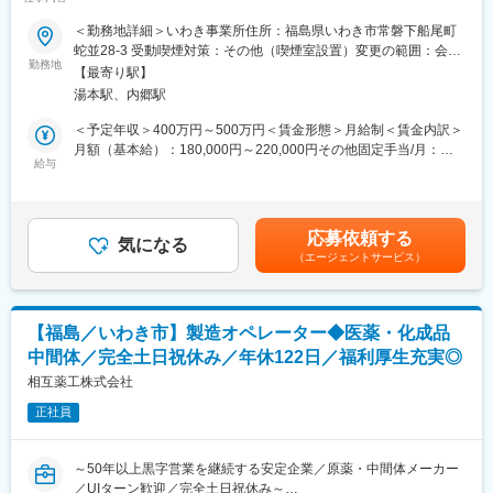
また、今まで蓄積してきたノウハウを生かし、次世代をにらんだ
■業務内容：
＜勤務地詳細＞いわき事業所住所：福島県いわき市常磐下船尾町
新規電子材料の開発にも注力しています。基盤事業である医薬品
当社製品の品質を担保する、非常に重要な業務をお任せします。
蛇並28-3 受動喫煙対策：その他（喫煙室設置）変更の範囲：会社
バルクの品質、ラインナップの充実を図りつつ、「安全」「技術
大手製薬会社、化学会社などからの受託製造を積極的に展開して
勤務地
の定める事業所
力」「スピード」「品質」をキーワードに、開発型企業として電
【最寄り駅】
おります。更に、グローバルな展開として中国に貿易会社、合弁
子、自動車、健康産業など幅広い分野での貢献を目指していま
湯本駅、内郷駅
での化学会社を設立し、中国市場への進出及びサプライチェーン
す。
の多様化を行いました。
＜予定年収＞400万円～500万円＜賃金形態＞月給制＜賃金内訳＞
月額（基本給）：180,000円～220,000円その他固定手当/月：
変更の範囲：会社の定める業務
■当ポジションの魅力：
給与
41,000円～53,000円＜月給＞221,000円～273,000円＜昇給有無
製品化した商品が世に出たときに大きなやりがいを感じられま
＞有＜残業手当＞有＜給与補足＞※その他固定手当： 住宅物価手
す。
当（諸条件により変動）■賞与：年2回■別途手当あり・家族手
当：0円～28,100円（扶養家族人数により変動）・役職手当：0円
応募依頼する
■社風：
気になる
～21,000円・食事手当：0円～14,950円（出勤日数×650円）賃金
（エージェントサービス）
技術出身の社長との懇談会が定期的にあり、何でも気軽に話せる
はあくまでも目安の金額であり、選考を通じて上下する可能性が
風通しのよい環境があります。毎月1回は各工場に社長自ら足を運
あります。月給(月額)は固定手当を含めた表記です。
んで現場のメンバーと意見を交換しています。
【福島／いわき市】製造オペレーター◆医薬・化成品
■相互薬工の合成技術：
中間体／完全土日祝休み／年休122日／福利厚生充実◎
創業以来、長期的視野に立った研究開発型の企業姿勢が、相互薬
工の現在の姿を形成しています。社会でファインケミカルという
相互薬工株式会社
言葉が一般化する以前から、優れた合成技術を生かし、記録材料
正社員
や電子材料の開発・製造に着手してきました。
また、今まで蓄積してきたノウハウを生かし、次世代をにらんだ
新規電子材料の開発にも注力しています。基盤事業である医薬品
～50年以上黒字営業を継続する安定企業／原薬・中間体メーカー
バルクの品質、ラインナップの充実を図りつつ、「安全」「技術
／UIターン歓迎／完全土日祝休み～