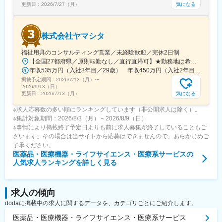
気になる
更新日：
2026/7/27（月）
株式会社ヤマシタ
福祉用具のコンサルティング営業／未経験歓迎／完休2日制
【全国27都府県／原則転勤なし／直行直帰可】★勤務地は希望を考慮★拠点により車通勤OK※充足状況により、ご希望の勤務地での募集が終了している場合があります。※転居を伴う転勤の有無は、半年ごとに希望を伺い、選択いただけます。■東北■・宮城県（仙台市）■関東■・東京都（東京23区など）・神奈川県（横浜市など）・埼玉県（さいたま市など）・千葉県（千葉市など）・茨城県（水戸市）・栃木県（宇都宮市／足利市）・群馬県（前橋市）■東海■・愛知県（名古屋市／豊田市／豊橋市／小牧市）・静岡県（静岡市／浜松市／沼津市／焼津市／富士市）・岐阜県（岐阜市）・三重県（四日市市）■信越・北陸■・長野県（長野市）・山梨県（甲府市）・石川県（金沢市）・富山県（富山市）・福井県（福井市）■関西■・大阪府・兵庫県（神戸市／尼崎市／姫路市）・京都府（京都市）・奈良県（奈良市／天理市）・滋賀県（大津市／彦根市）・和歌山県（和歌山市／田辺市）■中国■・広島県（広島市）・岡山県（岡山市）■四国■・香川県（高松市）■九州■・福岡県（福岡市）
年収535万円（入社3年目／29歳） 年収450万円（入社2年目／26歳）
掲載予定期間：
2026/7/13（月）
〜
2026/9/13（日）
気になる
更新日：
2026/7/13（月）
※求人応募数の多い順にランキングしています（非公開求人は除く）。
※集計対象期間：2026/8/3（月）～2026/8/9（日）
※事情により掲載終了予定日よりも前に求人募集が終了していることもご
ざいます。その場合は当サイトから応募はできませんので、あらかじめご
了承ください。
医薬品・医療機器・ライフサイエンス・医療系サービス
の
人気求人ランキングを詳しく見る
求人の傾向
dodaに掲載中の求人に関するデータを、カテゴリごとにご紹介します。
医薬品・医療機器・ライフサイエンス・医療系サービス