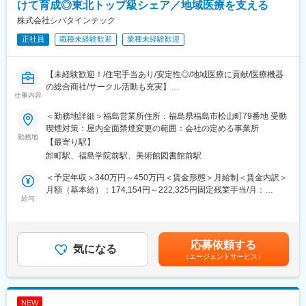
学会に担当のドクターが出るのでそれに同行する、という形で土
けて育成◎東北トップ級シェア／地域医療を支える
日での出勤が発生する場合があります。事前に予定された土日出
株式会社シバタインテック
勤（年に1~2回程度）となるので、緊急対応で出勤するというこ
正社員
職種未経験歓迎
業種未経験歓迎
とはほぼありません。
また、休日に出勤となった場合は振替休日を取得いただきます。
【未経験歓迎！/住宅手当あり/安定性◎/地域医療に貢献/医療機器
■残業について
の総合商社/サークル活動も充実】
年末年始や長期連休がある月は32時間程度残業が発生しますが、
仕事内容
■業務概要：
それ以外の月は平均的な残業時間は20時間程度となります。
東北地方にて医療用品の販売を行っている同社にて、医療機関の
＜勤務地詳細＞福島営業所住所：福島県福島市松山町79番地 受動
医師・看護師などの方々に向けて、医療機器の提案・販売を行い
■医療業界未経験でも安心の教育体制：
喫煙対策：屋内全面禁煙変更の範囲：会社の定める事業所
ます。
勤務地
・入社時の導入研修に加え、3か月～最大1年程度は先輩に同行し
【最寄り駅】
はじめはマスク、注射針、ガーゼなどの消耗品からスタートし、
OJTで営業先、納品先、商材を覚えていただきます。その間は営
卸町駅、福島学院前駅、美術館図書館前駅
将来的には新病院の立ち上げタイミングや大型の医療機器の導入
業目標がつかない育成期間となり、仕事を覚えることに集中でき
のタイミングでMRIなどの提案も行って頂きます。地域の医療に
ます。
＜予定年収＞340万円～450万円＜賃金形態＞月給制＜賃金内訳＞
貢献するやりがいある仕事です。
・メーカー営業の方と同行や勉強会等で製品について覚えていた
月額（基本給）：174,154円～222,325円固定残業手当/月：
給与
だくことが可能です。製品詳細についてはメーカー営業の方にも
60,846円～77,675円（固定残業時間32時間0分/月）超過した時間
■配属詳細：
フォロー頂けます。
外労働の残業手当は追加支給＜月給＞235,000円～300,000円（一
医療現場向けのメディカル事業部、臨床検査部門向けのクリニカ
・医療福祉・科学機器の総合商社として扱う商材は多種にわたり
律手当を含む）＜昇給有無＞有＜残業手当＞有＜給与補足＞※予定
ル部門、開業医向けの営業部門のいずれかに配属可能性がありま
ますので、商品や使い方の知識を自発的に習得する必要がありま
年収はあくまでも目安の金額であり、選考を通じて上下する可能
応募依頼する
す。
気になる
すが、上記のようなサポートがあるため安心です。
性があります。※固定残業金額は給与によって異なります。■昇
（エージェントサービス）
各営業所によって規模感は異なりますが、営業人員は10名～30名
給：年1回■賞与：年2回（昨年実績：3カ月以上）賃金はあくまで
程度おります。
も目安の金額であり、選考を通じて上下する可能性があります。
変更の範囲：会社の定める業務
月給(月額)は固定手当を含めた表記です。
■医療業界未経験でも安心の教育体制：
NEW