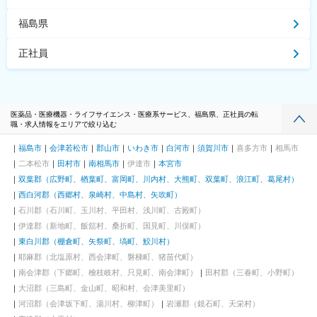
福島県
正社員
医薬品・医療機器・ライフサイエンス・医療系サービス、福島県、正社員の転
職・求人情報をエリアで絞り込む
福島市
会津若松市
郡山市
いわき市
白河市
須賀川市
喜多方市
相馬市
二本松市
田村市
南相馬市
伊達市
本宮市
双葉郡（広野町、楢葉町、富岡町、川内村、大熊町、双葉町、浪江町、葛尾村）
西白河郡（西郷村、泉崎村、中島村、矢吹町）
石川郡（石川町、玉川村、平田村、浅川町、古殿町）
伊達郡（新地町、飯舘村、桑折町、国見町、川俣町）
東白川郡（棚倉町、矢祭町、塙町、鮫川村）
耶麻郡（北塩原村、西会津町、磐梯町、猪苗代町）
南会津郡（下郷町、檜枝岐村、只見町、南会津町）
田村郡（三春町、小野町）
大沼郡（三島町、金山町、昭和村、会津美里町）
河沼郡（会津坂下町、湯川村、柳津町）
岩瀬郡（鏡石町、天栄村）