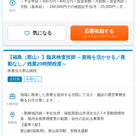
＜予定年収＞300万円～400万円＜賃金形態＞月給制＜賃金内訳＞
・会津若松方面への短期出張（1泊2日）もありますが、ほとんど
業に加え、新しい医療機関への提案活動です。
月額（基本給）：180,000円その他固定手当/月：25,000円＜月給
の日が日帰りです。
《具体的には》
給与
＞205,000円＜昇給有無＞有＜残業手当＞有＜給与補足＞■月給
・担当エリアの既存顧客（病院・クリニックなど）を定期訪問
￥205,000～ 基本給￥180,000～ 諸手当￥25,000～を含む/月【手
■入社後の流れ：
し、使用状況の確認や新商品をご案内
当備考】■住宅手当：10,000円～30,000円（10,000円～ 全員支
入社後1～2年間は研修を兼ねて、検査員に同行していただき、健
・学会の展示ブースやDM（案内資料）を使った新規提案
給）■賞与実績：基本給の3ヵ月（前年実績）【モデル年収例】24
康診断のサポート業務を行っていただきます。ライセンスが不要
応募依頼する
※飛び込み営業はありません。医療業界に慣れていない方も始めや
気になる
歳 業界未経験入社2年目 340万円賃金はあくまでも目安の金額
な身長体重測定などの簡単な検査ですので、医療・健康に関する
（エージェントサービス）
すい環境です。
であり、選考を通じて上下する可能性があります。月給(月額)は固
専門知識が無い方でも、すぐに習得することができます。また、
定手当を含めた表記です。
健康診断のサポートが無い日は、営業渉外担当のメンバーと一緒
■組織構成
に顧客先に同行していただき、打合せの流れを学んでいただきま
管理職1名、営業2名のコンパクトなチームで、相談しやすい環境
す。将来的には、少しずつ顧客を引き継ぎ、担当エリアをお任せ
【福島（郡山）】臨床検査技師 ～資格を活かせる／夜
です。
したいと考えています。その際も、営業渉外担当のメンバーがし
勤なし／残業20時間程度～
っかりとサポートしますので、安心して業務を行うことができま
■教育体制
医療法人郡山病院
す。
「スタッフの資質向上」を大切にしており、社内外のレクチャー
正社員
転勤なし
を定期的に開催しています。勉強会や講習会への参加、医学会へ
■魅力：
の同行など、未経験からでも医療機器の知識が身につく体制を整
営業や医療系職種未経験の方でも、業務に慣れている営業渉外担
えています。
当のメンバーがしっかりサポートしますので、安心して業務に取
地域に根差した医療を提供する当院にて法人・施設の運営事務全
およそ6カ月から1年程度先輩との同行になりますので、じっくり
り組むことができます。
般をお任せ致します。
と知識や経験を蓄えることができます。
仕事内容
変更の範囲：無
■職務内容：
＜勤務地詳細＞本社住所：福島県郡山市清水台2-7-4 受動喫煙対
■やりがい
巡回車による健康診断または院内における臨床検査業務
策：屋内全面禁煙変更の範囲：会社の定める事業所
医療現場で必要とされる専門機器を扱い、提案が治療やケアの質
生理検査：心電図、エコー（心臓、腹部、乳腺）、採血、その他
勤務地
向上に直結する点が魅力です。幅広い製品を扱うジェイ・シー・
【最寄り駅】
検体検査：尿一般、その他
ティだからこそ、未経験から専門性を高めつつ医療貢献を実感で
郡山駅(福島県)、郡山富田駅、安積永盛駅
※巡回健診の場合は勤務時間が早まる場合があります
きます。