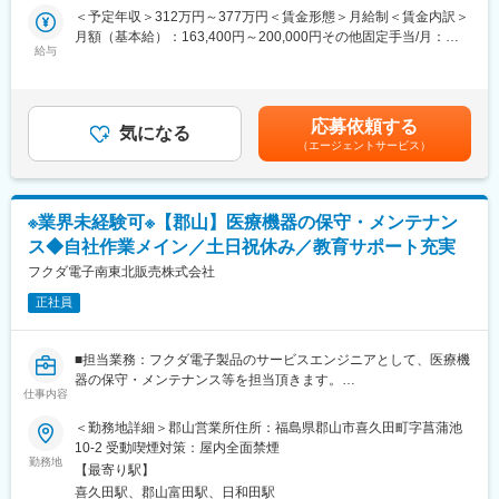
※当直なし、オンコールなし
＜予定年収＞312万円～377万円＜賃金形態＞月給制＜賃金内訳＞
月額（基本給）：163,400円～200,000円その他固定手当/月：
■採用背景
■組織構成：
給与
20,000円固定残業手当/月：56,600円～70,000円（固定残業時間
海外からの医療機器の取り扱い拡大など、今後さらに商材が増え
技師人数は3名で構成されております。
42時間0分/月）超過した時間外労働の残業手当は追加支給＜月給
る見込みです。それに伴い営業体制を強化するため、新しいメン
常勤：2名（健康診断と病棟検査室）、非常勤：1名（健康診断）
＞240,000円～290,000円（一律手当を含む）＜昇給有無＞有＜残
バーを募集します。経験者はもちろん、医療業界が初めての方も
業手当＞有＜給与補足＞※給与は経験・能力を考慮して決定します
歓迎しています。
応募依頼する
変更の範囲：会社の定める業務
気になる
賞与：年1回（前年度実績1.0か月分）固定手当：資格手当
（エージェントサービス）
（20,000円／月）賃金はあくまでも目安の金額であり、選考を通
■当社について
じて上下する可能性があります。月給(月額)は固定手当を含めた表
医療機器・理化学機器の販売、医療機器の輸入販売を行い、心臓
記です。
関連の商品や血管カテーテル、内視鏡手術用機器、人工透析関連
製品など、先端医療機器を幅広く取り扱っています。専門性の高
※業界未経験可※【郡山】医療機器の保守・メンテナン
い知識と丁寧なサポート体制を評価され、1992年の設立以来成長
ス◆自社作業メイン／土日祝休み／教育サポート充実
を続けています。現在は広島本社を中心に全国9か所で営業所を展
フクダ電子南東北販売株式会社
開中。さらなる拡大を見据え、今回は医療機器営業の新メンバー
を募集します。
正社員
■担当業務：フクダ電子製品のサービスエンジニアとして、医療機
器の保守・メンテナンス等を担当頂きます。
仕事内容
■業務詳細：【変更の範囲：会社の定める業務】
＜勤務地詳細＞郡山営業所住所：福島県郡山市喜久田町字菖蒲池
＜修理＞営業担当者がお客様からお預かりしてきた、不具合のあ
10-2 受動喫煙対策：屋内全面禁煙
る医用電子機器を調べ、故障の原因を見つけたら、まず見積もり
勤務地
【最寄り駅】
書を作成。お客様に見積もり内容を了承していただけたら、修理
喜久田駅、郡山富田駅、日和田駅