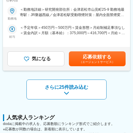
仕事内容
ト開発設計」をお任せします◆◇◆
【豊富なキャリアパス】
■薬剤師→管理薬剤師→エリアマネージャーを目指せます。個々人
＜勤務地詳細＞研究開発部住所：会津若松市山見町25-9 勤務地最
■職務内容
の能力によりますが、2～3年でキャリアアップが可能です。ま
寄駅：JR磐越西線／会津若松駅受動喫煙対策：屋内全面禁煙変更
制御技術を担当し、各種言語でのシステム開発（画像・通信・制
た、管理薬剤師になると月2.5万円の昇給が行われます。
勤務地
の範囲：無
御・組込み系）を行います。
■ご希望によっては、薬剤師専任・マネジメントとしてのキャリア
＜予定年収＞450万円～500万円＜賃金形態＞月給制補足事項なし
だけではなく、採用担当／研修担当／本社勤務へのキャリアチェ
＜賃金内訳＞月額（基本給）：375,000円～416,700円＜月給＞
■組織環境
ンジも可能です。
給与
375,000円～416,700円＜昇給有無＞有＜残業手当＞有賃金はあく
同社はサービスロボットの研究開発会社として2012年に設立さ
までも目安の金額であり、選考を通じて上下する可能性がありま
れ、一般財団法人温知会と密に連携しながら医療・介護ロボット
【女性にも安心していただける就業環境】
す。月給(月額)は固定手当を含めた表記です。
を中心に開発してきました。2013年からは災害対応ロボットにも
■産育休取得・取得率100％
領域を広げ、福島県、県立大学、県内外の国立大学との産学官連
■時短勤務可能（復職後のみ／週30時間勤務）
応募依頼する
気になる
携を通じて技術を蓄積しています。医療従事者や研究者と近い距
■平均残業時間 月11.9時間
（エージェントサービス）
離で議論しながら開発を進める、専門性と社会性の高い環境で
■年休126日相当（126日×8時間＝1,008時間）
す。
【未経験でも安心な研修制度】
■就業環境
■中途入社ならではの悩みを解消し、さくら薬局グループのビジョ
さらに25件読み込む
年間休日数は126日で、完全週休2日制（土日祝日）となってお
ンや社内規定などをご案内。同期入社の方との繋がりを踏まえ、
り、2020年実績でも同水準の休日日数が確保されています。有給
『さくら薬局の薬剤師』として、安心してキャリアをスタートい
休暇は入社半年経過後に10～20日付与され、計画的に取得しやす
ただくための研修です。
い環境です。オンとオフを切り替えながら、腰を据えて開発に集
■【生涯学習講座】【薬局薬剤師総論】【疾患別ベーシック講座】
中できる就業環境です。
【疾患別アドバンス講座】等、薬局薬剤師・かかりつけ薬剤師に
必要な知識を習得することができます。
人気求人ランキング
■企業の魅力
dodaに掲載中の求人を、応募数順にランキング形式でご紹介します。
少子高齢化や介護者負担の軽減を背景に国が最も推進する「医
※応募数が同数の場合は、新着順に表示しています。
療・介護ロボット」分野に取り組む研究開発企業です。「Your