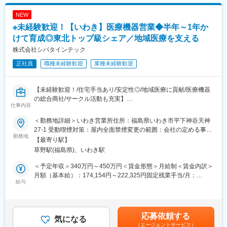
月給(月額)は固定手当を含めた表記です。
■医療業界未経験でも安心の教育体制：
NEW
・入社時の導入研修に加え、3か月～最大1年程度は先輩に同行し
※未経験歓迎！【いわき】医療機器営業◆半年～1年か
OJTで営業先、納品先、商材を覚えていただきます。その間は営
業目標がつかない育成期間となり、仕事を覚えることに集中でき
けて育成◎東北トップ級シェア／地域医療を支える
ます。
株式会社シバタインテック
・メーカー営業の方と同行や勉強会等で製品について覚えていた
正社員
職種未経験歓迎
業種未経験歓迎
だくことが可能です。製品詳細についてはメーカー営業の方にも
フォロー頂けます。
・医療福祉・科学機器の総合商社として扱う商材は多種にわたり
【未経験歓迎！/住宅手当あり/安定性◎/地域医療に貢献/医療機器
ますので、商品や使い方の知識を自発的に習得する必要がありま
の総合商社/サークル活動も充実】
すが、上記のようなサポートがあるため安心です。
仕事内容
■業務概要：
■同社の魅力：
＜勤務地詳細＞いわき営業所住所：福島県いわき市平下神谷天神
東北地方にて医療用品の販売を行っている同社にて、医療機関の
・医薬品、医療機器、事務用品等をそれぞれ取り扱う専業商社が
27-1 受動喫煙対策：屋内全面禁煙変更の範囲：会社の定める事業
医師・看護師などの方々に向けて、医療機器の提案・販売を行い
勤務地
多い中で、同社は薬以外の病院における「すべて」を提案する総
所
【最寄り駅】
ます。
合力を強みとして、どのような形でお客様のお役に立てるのかを
草野駅(福島県)、いわき駅
はじめはマスク、注射針、ガーゼなどの消耗品からスタートし、
意識し、安心・安全を強化して、付加価値をお届けすることを最
将来的には新病院の立ち上げタイミングや大型の医療機器の導入
大の目標としています。扱う商材も幅広く、お客様の課題やニー
＜予定年収＞340万円～450万円＜賃金形態＞月給制＜賃金内訳＞
のタイミングでMRIなどの提案も行って頂きます。地域の医療に
ズに沿ったご提案が可能です。
月額（基本給）：174,154円～222,325円固定残業手当/月：
貢献するやりがいある仕事です。
給与
・医療業界は私たちの生活に無くてはならない非常に社会的意義
60,846円～77,675円（固定残業時間32時間0分/月）超過した時間
の高い業界で、コロナ禍においても安定した業績を残していま
外労働の残業手当は追加支給＜月給＞235,000円～300,000円（一
■配属詳細：
す。地域に根付いた事業運営をしており、今後も安定した成長が
律手当を含む）＜昇給有無＞有＜残業手当＞有＜給与補足＞※予定
医療現場向けのメディカル事業部、臨床検査部門向けのクリニカ
見込めます。
年収はあくまでも目安の金額であり、選考を通じて上下する可能
応募依頼する
ル部門、開業医向けの営業部門のいずれかに配属可能性がありま
気になる
性があります。※固定残業金額は給与によって異なります。■昇
（エージェントサービス）
す。