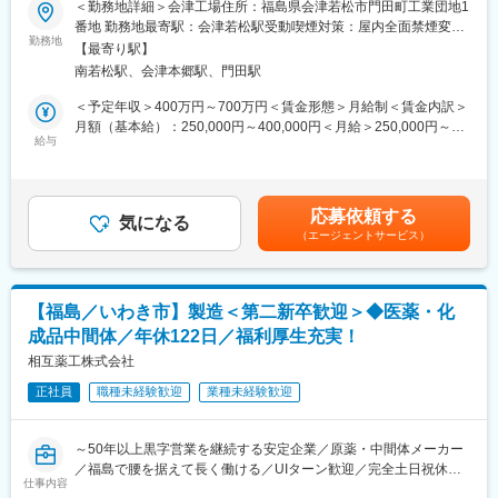
＜勤務地詳細＞会津工場住所：福島県会津若松市門田町工業団地1
状態やニーズに応じた提案を行い、次回もリピートいただけるよ
変更の範囲：会社の定める業務
【ミッション】
番地 勤務地最寄駅：会津若松駅受動喫煙対策：屋内全面禁煙変更
うに信頼関係を深めていただきます。
武州製薬は、国内大手製薬会社はもとより、多くのグローバル製
勤務地
の範囲：会社の定める事業所
・また、将来的に当社への貢献度等を総合的に評価し、営業所長
【最寄り駅】
薬会社からの受託製造を行っています。GDP・GMPに準拠した医
や役員等のポストに登用したいと考えておりますので、マネジメ
南若松駅、会津本郷駅、門田駅
薬品の物流管理を通じて、製品の品質と安全性を確保し、全ての
ント力を発揮して当社を牽引していただくことを期待していま
お客様へスムーズかつ安定的な供給を実現することが当該部署の
＜予定年収＞400万円～700万円＜賃金形態＞月給制＜賃金内訳＞
す。
重要なミッションです。
月額（基本給）：250,000円～400,000円＜月給＞250,000円～
給与
400,000円＜昇給有無＞有＜残業手当＞有＜給与補足＞給与詳細
■組織構成：
【業務内容】
は現職（前職）での年収・経験に応じて決定します。■昇給：有■
・営業所長：1名
■物流業務委託先の管理
賞与：年2回（7月、12月）賃金はあくまでも目安の金額であり、
・県中、県南エリア：一般社員3人
■入出庫業務のシステム処理
選考を通じて上下する可能性があります。月給(月額)は固定手当を
・若松エリア：一般社員1名
応募依頼する
■GMP関連業務（SOP制定、改訂、逸脱処理等）
気になる
含めた表記です。
※20代～60代まで幅広い年代の社員が活躍しています。当社は全
（エージェントサービス）
■他部署との調整業務
員が中途入社者で構成されていますので、入社後も安心して就業
■各種物流プロジェクトの対応
できます。
■トラックの配車手配、輸送会社の管理
■入社後の流れ：
【福島／いわき市】製造＜第二新卒歓迎＞◆医薬・化
【働く環境】
・入社後は1～2週間程度、先輩社員の営業活動に同行していただ
成品中間体／年休122日／福利厚生充実！
■有給休暇取得率70％超
き、業務の流れや商品知識を学びながら、実務経験を積んでいた
■平均残業時間20時間程／月（全社的に残業抑制に取り組んでい
相互薬工株式会社
だきます。
ます）
・実務に慣れた後は、少しずつ担当のお客様をお任せしていきま
正社員
職種未経験歓迎
業種未経験歓迎
■フレックス勤務可
す。月1回以上、社内や医薬品メーカー主催の勉強会がありますの
■産休育休取得実績◎（男性育休も有）
で、医薬品の知識が無くても習得可能です。
～50年以上黒字営業を継続する安定企業／原薬・中間体メーカー
【転居に関するサポート】
変更の範囲：会社の定める業務
／福島で腰を据えて長く働ける／UIターン歓迎／完全土日祝休み
遠方で通勤が難しく、転居が発生する場合は下記手当などサポー
仕事内容
～