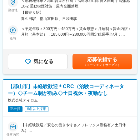
＜勤務地詳細＞郡山営業所住所：福島県郡山市喜久田町字菖蒲池
・健康経営優良法人2024に選出
等の提案営業を行います。フクダ電子製品の、東北地域でのシェ
10-2 受動喫煙対策：屋内全面禁煙
ア拡大を目指し、提案営業をお任せ致します。
勤務地
■配属詳細：
【最寄り駅】
同社のコアである「メディカル事業部」への配属となります。各
喜久田駅、郡山富田駅、日和田駅
■業務内容：
営業所によって規模感は異なりますが、営業人員は10名～30名程
郡山営業所では30～40代のメンバーが在籍しています。大学病院
＜予定年収＞300万円～450万円＜賃金形態＞月給制＜賃金内訳＞
度おります。
や国公立病院、開業医、クリニックに対し当社の医療機器の提案
月額（基本給）：185,000円～280,000円固定残業手当/月：
を行います。ドクターや研究者のニーズをヒアリングし、マッチ
給与
30,860円～46,680円（固定残業時間20時間0分/月）超過した時間
■同社の魅力：
した製品を提案していただだきます。（納入機器の点検は一部あ
外労働の残業手当は追加支給＜月給＞215,860円～326,680円（一
・医薬品、医療機器、事務用品等をそれぞれ取り扱う専業商社が
り）
律手当を含む）＜昇給有無＞有＜残業手当＞有＜給与補足＞※上記
多い中で、同社は薬以外の病院における「すべて」を提案する総
基本的にはフクダ電子の商材を扱いますが、ニーズによっては違
年収は予定年収であり、前後する可能性がございます。・給与 月
合力を強みとして、どのような形でお客様のお役に立てるのかを
応募依頼する
うメーカーの商材を提案することもございます。金額の大きいも
気になる
給（一律手当含）・販売奨励金（四半期毎）・昇給：年1回（4
意識し、安心・安全を強化して、付加価値をお届けすることを最
（エージェントサービス）
のになると億をこえる場合もあります。担当病院はエリア制とな
月）・賞与：年2回（7、12月）賃金はあくまでも目安の金額であ
大の目標としています。扱う商材も幅広く、お客様の課題やニー
っています。社内では、病院担当と開業医・クリニック担当のチ
り、選考を通じて上下する可能性があります。月給(月額)は固定手
ズに沿ったご提案が可能です。
ームに分かれ、専門性高く営業していきます。
当を含めた表記です。
・医療業界は私たちの生活に無くてはならない非常に社会的意義
の高い業界で、コロナ禍においても安定した業績を残していま
【郡山市】未経験歓迎＊CRC（治験コーディネータ
■入社後の研修・教育体制について：
す。地域に根付いた事業運営をしており、今後も安定した成長が
ー）◇チーム制が強み◇土日祝休・夜勤なし
入社後2週間程度は社内制度および業務理解、取扱製品について学
見込めます。
ぶ導入研修（業界における営業スタイル含め教えます）がありま
株式会社アイロム
す。現場配属後3カ月間はOJTを行います。予算は設定されず、既
変更の範囲：会社の定める業務
正社員
5名以上採用
存社員の業務サポート（見積や報告書作成など）を通じて顧客と
の営業スキル習得をします。OJT終了後も、フクダ電子本社での
製品研修や、月に2回程度の社内勉強会定期的に実施され、製品理
【未経験歓迎／安心の働きやすさ／フレックス勤務有／土日休
解や導入事例など営業活動において重要となる最新情報の習得フ
み】
ォローもしやすい環境です。
仕事内容