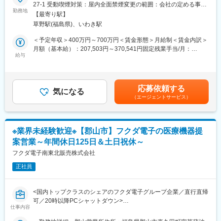
案・販売を行います。はじめはマスク、注射針、ガーゼなどの消
27-1 受動喫煙対策：屋内全面禁煙変更の範囲：会社の定める事業
・健康経営優良法人2024に選出
耗品からスタートし、将来的には新病院の立ち上げタイミングや
勤務地
所
【最寄り駅】
大型の医療機器の導入のタイミングでMRIなどの提案も行って頂
■配属詳細：
草野駅(福島県)、いわき駅
きます。地域の医療に貢献するやりがいある仕事です。
同社のコアである「メディカル事業部」への配属となります。各
＜予定年収＞400万円～700万円＜賃金形態＞月給制＜賃金内訳＞
営業所によって規模感は異なりますが、営業人員は10名～30名程
■入社後の流れ：
月額（基本給）：207,503円～370,541円固定残業手当/月：
度おります。
・入社時の導入研修に加え、先輩社員と同行しOJTで営業先、納
給与
72,497円～129,459円（固定残業時間45時間0分/月）超過した時
品先、商材を覚えていただきます。その後、徐々に担当をもって
間外労働の残業手当は追加支給＜月給＞280,000円～500,000円
■同社の魅力：
頂きます。
（一律手当を含む）＜昇給有無＞有＜残業手当＞有＜給与補足＞※
・医薬品、医療機器、事務用品等をそれぞれ取り扱う専業商社が
・メーカー営業の方と同行や勉強会等で製品について覚えていた
予定年収はあくまでも目安の金額であり、選考を通じて上下する
多い中で、同社は薬以外の病院における「すべて」を提案する総
応募依頼する
だくことが可能です。製品詳細についてはメーカー営業の方にも
気になる
可能性があります。※固定残業金額は給与によって異なります。■
合力を強みとして、どのような形でお客様のお役に立てるのかを
（エージェントサービス）
フォロー頂けます。。
昇給：年1回■賞与：年2回（昨年実績：3カ月以上）賃金はあくま
意識し、安心・安全を強化して、付加価値をお届けすることを最
でも目安の金額であり、選考を通じて上下する可能性がありま
大の目標としています。扱う商材も幅広く、お客様の課題やニー
■働き方：
す。月給(月額)は固定手当を含めた表記です。
ズに沿ったご提案が可能です。
・年間休日122日で月平均残業時間20h程度とライフワークバラン
・医療業界は私たちの生活に無くてはならない非常に社会的意義
※業界未経験歓迎※【郡山市】フクダ電子の医療機器提
スを充実できる環境です。
の高い業界で、コロナ禍においても安定した業績を残していま
案営業～年間休日125日＆土日祝休～
・19時になりますとオフィスが閉まるので1日1時間程度の残業と
す。地域に根付いた事業運営をしており、今後も安定した成長が
なります。
フクダ電子南東北販売株式会社
見込めます。
・家族手当、住宅手当など社員が仕事に集中できる福利厚生面を
正社員
整えています。住宅手当に関しては持ち家社員も対象になります
変更の範囲：会社の定める業務
■福利厚生：
<国内トップクラスのシェアのフクダ電子グループ企業／直行直帰
・年休122日、誕生日休日制度あり
可／20時以降PCシャットダウン>
・産休・育休後復帰率100％
仕事内容
・カフェスペースあり
当社の営業担当として、親会社である、フクダ電子製の医療機器