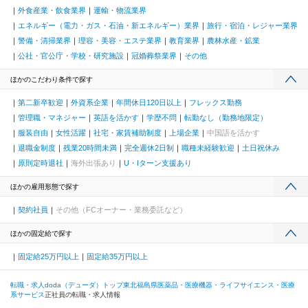
外食産業・飲食業界
運輸・物流業界
エネルギー（電力・ガス・石油・新エネルギー）業界
旅行・宿泊・レジャー業界
警備・清掃業界
理容・美容・エステ業界
教育業界
農林水産・鉱業
公社・官公庁・学校・研究施設
冠婚葬祭業界
その他
ほかのこだわり条件で探す
第二新卒歓迎
外資系企業
年間休日120日以上
フレックス勤務
管理職・マネジャー
英語を活かす
学歴不問
転勤なし（勤務地限定）
服装自由
女性活躍
社宅・家賃補助制度
上場企業
中国語を活かす
退職金制度
残業20時間未満
完全週休2日制
職種未経験歓迎
土日祝休み
原則定時退社
海外出張あり
U・Iターン支援あり
ほかの雇用形態で探す
契約社員
その他（FCオーナー・業務委託など）
ほかの固定給で探す
固定給25万円以上
固定給35万円以上
転職・求人doda（デューダ）トップ
東北
福島県
医薬品・医療機器・ライフサイエンス・医療
系サービス
正社員の転職・求人情報