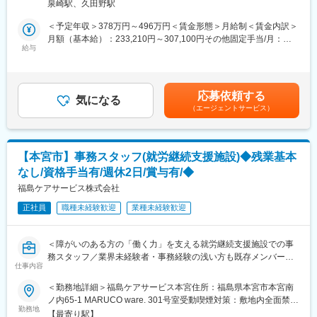
す。
泉崎駅、久田野駅
・製品出荷判定及び各種書類の作成／管理
・サンプルの検証作業
＜予定年収＞378万円～496万円＜賃金形態＞月給制＜賃金内訳＞
■フクダ電子南東北販売株式会社について：
月額（基本給）：233,210円～307,100円その他固定手当/月：
当社はフクダ電子の製品の専門商社として、心電計をはじめとす
■組織情報：
給与
7,000円＜月給＞240,210円～314,100円＜昇給有無＞有＜残業手
る検査機器の製造販売や人工呼吸器などの治療装置、AEDの普及
配属先の品質保証部は試験課８名／品質保証課５名（20～30代中
当＞有＜給与補足＞※給与は目安であり、ご経験等により決定いた
などを主な役割としています。
心）の構成です。
します。■その他固定手当：役職手当■賞与実績：過去実績3.8ヶ月
フクダ電子は1948年創業の医療機器専門メーカーです。心電計を
「技術の秋山」と言われる当社にて、先輩の指導のもと、品質管
分【モデル年収】主任クラス（5等級）年収400万円台係長クラス
はじめ、検査機器や治療機器および、在宅医療やAED事業なども
応募依頼する
理・品質保証のご経験を積むことができます。
気になる
（6等級）年収500万円台課長クラス（7等級）年収600万円台次長
展開しています。日本国内ではトップクラスのシェアを誇り、医
（エージェントサービス）
クラス（8等級）年収700万円台賃金はあくまでも目安の金額であ
療従事者間でもフクダ電子というブランドの強みがある、幅広い
■当社の特徴/魅力：
り、選考を通じて上下する可能性があります。月給(月額)は固定手
分野の医療機器を扱ってきた老舗医療機器メーカーです。
・当社では、医薬品・健康食品の受託製造および品質管理や医薬
当を含めた表記です。
品の製剤研究を手掛けています。開発段階から製剤/容器にいたる
【本宮市】事務スタッフ(就労継続支援施設)◆残業基本
まで、柔軟に医薬品・健康食品の商品化をサポートしています。
なし/資格手当有/週休2日/賞与有/◆
・福島工場では、長年培ってきた受託製造のノウハウと、先進の
設備を駆使して高品質で効率的な生産体制を確立しています。自
福島ケアサービス株式会社
然に恵まれた環境の中、21,329平方メートルの広大な敷地を有し
正社員
職種未経験歓迎
業種未経験歓迎
ています。
・施設内は、高度な各種管理システムによって監視と記録が行わ
れています。各室、個別センサーによる温度・湿度・室間差圧の
＜障がいのある方の「働く力」を支える就労継続支援施設での事
監視システムを採用し、空調に起因するクロスコンタミの防止と
務スタッフ／業界未経験者・事務経験の浅い方も既存メンバーが
最適な作業環境を構築しています。
仕事内容
指導するので安心＞
＜勤務地詳細＞福島ケアサービス本宮住所：福島県本宮市本宮南
変更の範囲：会社の定める業務
障がいをお持ちの方の「働く力」をサポートする就労継続支援A型
ノ内65-1 MARUCO ware. 301号室受動喫煙対策：敷地内全面禁煙
事業所にて、事業所の運営を支える事務・受付・管理スタッフを
勤務地
変更の範囲：会社の定める事業所
【最寄り駅】