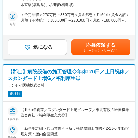
お任せします。
本宮駅(福島県)、杉田駅(福島県)
■業務内容
＜予定年収＞270万円～330万円＜賃金形態＞月給制＜賃金内訳＞
◎来客・電話対応、利用者さんの受付応対
月額（基本給）：180,000円～220,000円＜月給＞180,000円～
◎各種書類の作成・整理・データ入力
給与
220,000円＜昇給有無＞有＜残業手当＞有＜給与補足＞■昇給：あ
◎勤怠管理や請求関係の補助
り■賞与：あり※昇給・賞与は実績により決定します賃金はあくま
◎行政・関係機関への提出書類作成のサポート
でも目安の金額であり、選考を通じて上下する可能性がありま
◎利用者さんやスタッフとの連携・調整業務
す。月給(月額)は固定手当を含めた表記です。
応募依頼する
気になる
（エージェントサービス）
■組織構成
2名（30代の方が中心で働いております！）
現在は、代表を含め2名体制で総務業務を対応しておりますが、業
務が増えてきたため、体制強化を図るため採用を行います。
【郡山】病院設備の施工管理◇年休126日／土日祝休／
※入社後は、既存メンバーと併走しながら業務を覚えていただきま
スタンダード上場G／福利厚生◎
すので、事務経験が浅い方も安心してください。
サンセイ医機株式会社
■ポジションのやりがい
正社員
＜就労継続支援A型事業所の運営を裏側から支えるポジション＞
利用者さん、地域企業、行政など、多くの方と関わりながら地域
に貢献できる仕事です。明るく丁寧な対応ができる方歓迎です。
【1935年創業／スタンダード上場グループ／東北有数の医療機器
総合商社／福利厚生充実◎】
＜幅広い業務を身につけスキルアップ可＞
仕事内容
■職務内容：
◎各種書類の作成・整理・データ入力、行政・関係機関への提出
病院の新築工事・改修工事における、医療ガス設備工事、手術室
＜勤務地詳細＞郡山営業所住所：福島県郡山市昭和2-11-5 受動喫
書類作成のサポートなど、事業所運営に関わる事務業務全般を学
工事の施工管理業務を行います
煙対策：屋内全面禁煙
ぶことができます。
病院機能に欠かせない医療ガス設備に携わり、医療の発展に貢献
勤務地