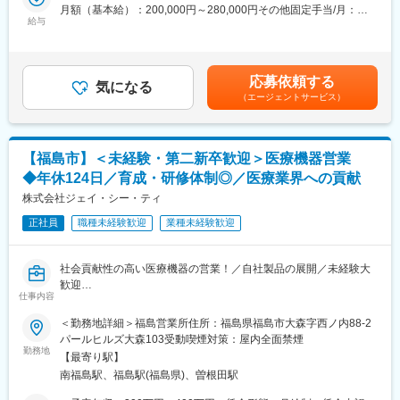
提案を行います。例えば、製造業などの特殊な溶剤を使用してい
月額（基本給）：200,000円～280,000円その他固定手当/月：
トなど、人とのコミュニケーションが多く発生する業務内容で
る場合は、検査項目が多くなることがあるため、しっかりと確認
給与
6,000円＜月給＞206,000円～286,000円＜昇給有無＞有＜残業手
す。個人での業務よりも、チームで目標を達成することや課題に
します。
当＞有＜給与補足＞■その他固定手当：食事手当■昇給：あり■賞
対応することに、やりがいや達成感を覚える方を歓迎いたしま
・スケジュール調整
与：なし賃金はあくまでも目安の金額であり、選考を通じて上下
す。全社員がより働きやすい職場環境の実現を目指し、一丸とな
・健診結果配布
する可能性があります。月給(月額)は固定手当を含めた表記です。
って取り組んでおります。ぜひその一員として、私たちと一緒に
応募依頼する
気になる
取り組んでいただけますと幸いです。を支える、そんな「誇りあ
（エージェントサービス）
〇健康診断のサポート
る仕事」に、ぜひ一緒に挑戦しましょう。
・ライセンスを不要とする検査業務（視力検査、身長・体重測定
等）
■当社について：
すべての検診に同行するわけではなく、受診人数が多い場合等、
当社は以下領域で全国30,000名以上の社員が活躍しています。
【福島市】＜未経験・第二新卒歓迎＞医療機器営業
フォローが必要なときのみサポートを行います。
医療事業：受付、会計、診療報酬請求業務等の受託・人材派遣
◆年休124日／育成・研修体制◎／医療業界への貢献
介護事業：自立支援と地域トータルケアを理念とした施設運営
〇その他付随する業務
株式会社ジェイ・シー・ティ
こども事業：東京都中心に66か所の認可保育園等を運営
・見積書、請求書作成
正社員
職種未経験歓迎
業種未経験歓迎
・ドクターの送迎など
変更の範囲：会社の定める業務
※社用車使用。県内各地の企業を訪問します。
社会貢献性の高い医療機器の営業！／自社製品の展開／未経験大
■期待する役割：
歓迎
ニーズに沿った提案を行い、次回もリピートいただけるように信
仕事内容
頼関係を構築していただくことを期待しています。
■担当業務
＜勤務地詳細＞福島営業所住所：福島県福島市大森字西ノ内88-2
病院などの医療機関へ、当社が扱う医療機器の提案営業を行いま
パールヒルズ大森103受動喫煙対策：屋内全面禁煙
■働き方：
す。扱う商品は、自社ブランドの鉗子（かんし：手術で使う器
勤務地
・県内各地の企業に出向いて健診を行うため、早出や残業が発生
【最寄り駅】
具）を中心に、フットケア用品、膀胱の尿量を測る機器、動物医
することがございますが、残業は月10時間程度と働きやすい環境
南福島駅、福島駅(福島県)、曽根田駅
療向けの機器など幅広くあります。
です。
担当いただくのは、すでにお取引のある医療機関へのフォロー営