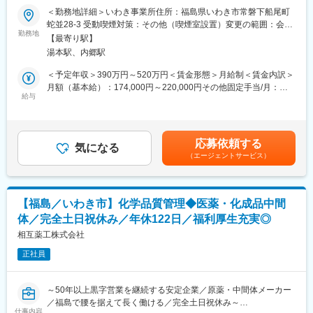
トがございます。
＜勤務地詳細＞いわき事業所住所：福島県いわき市常磐下船尾町
■引っ越し代負担（一部）
■業務内容：
蛇並28-3 受動喫煙対策：その他（喫煙室設置）変更の範囲：会社
■物件下見の交通費／ホテル代
原料の仕込みから反応（温度調整等）はもちろん製品の梱包作業
勤務地
の定める事業所
■転居片道の交通費
【最寄り駅】
や設備の維持管理等、幅広い業務をお任せいたします。原薬を通
湯本駅、内郷駅
じて得られた合成技術を生かし、機能性化粧品原料、記録材料や
【同社について】
電子材料などの製造を行っていただきます。
＜予定年収＞390万円～520万円＜賃金形態＞月給制＜賃金内訳＞
国内／グローバル製薬会社から委託を受け、製造を行っていま
大手製薬会社、化学会社などからの受託製造を積極的に展開して
月額（基本給）：174,000円～220,000円その他固定手当/月：
す。国際的にも通用するハイレベルな品質業務を担当し、高い知
おり、更に、グローバルな展開として中国に貿易会社、合弁での
給与
41,000円～53,000円＜月給＞215,000円～273,000円＜昇給有無
識や専門性を習得可能です。世界各国でGMP認証を取得した国内
化学会社を設立し、中国市場への進出及びサプライチェーンの多
＞有＜残業手当＞有＜給与補足＞※その他固定手当： 住宅物価手
唯一のCDMO専業メーカーで、日・米・欧の3極GMPだけでな
様化を行いました。
当（諸条件により変動）■賞与：年2回■別途手当あり・家族手
く、東南アジア、中南米、中東、アフリカを含めた多数の国の
【変更の範囲：当社業務全般】
当：0円～28,100円（扶養家族人数により変動）・役職手当：0円
GMP認証を取得しているため、グローバル展開のサポートが可能
応募依頼する
気になる
～21,000円・食事手当：0円～14,950円（出勤日数×650円）賃金
です。また、医薬品だけでなく治験薬の製造も可能です。治験薬
（エージェントサービス）
■研修：
はあくまでも目安の金額であり、選考を通じて上下する可能性が
製造のご要望は年々増加しており、フェーズの浅い小スケールか
新卒研修と同様、2か月程度研修を行い各部署で社風に触れていた
あります。月給(月額)は固定手当を含めた表記です。
ら、最終フェーズの大スケールまで柔軟に対応します。
だきます。事業内容や作業内容を理解してもらってから本配属と
なり業務にあたっていただく想定です。
変更の範囲：会社の定める業務
【福島／いわき市】化学品質管理◆医薬・化成品中間
体／完全土日祝休み／年休122日／福利厚生充実◎
■社風：
何でも気軽に話せる風通しのよい環境です。
相互薬工株式会社
正社員
■相互薬工の合成技術：
創業以来、長期的視野に立った研究開発型の企業姿勢が、相互薬
工の現在の姿を形成しています。社会でファインケミカルという
～50年以上黒字営業を継続する安定企業／原薬・中間体メーカー
言葉が一般化する以前から、優れた合成技術を生かし、記録材料
／福島で腰を据えて長く働ける／完全土日祝休み～
や電子材料の開発・製造に着手してきました。
仕事内容