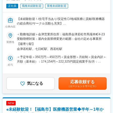
正社員
職種未経験歓迎
業種未経験歓迎
【未経験歓迎！/住宅手当あり/安定性◎/地域医療に貢献/医療機器
の総合商社/サークル活動も充実】
仕事内容
■業務概要：
＜勤務地詳細＞会津営業所住所：福島県会津若松市馬場本町4-23
東北地方にて医療用品の販売を行っている同社にて、医療機関の
受動喫煙対策：屋内全面禁煙変更の範囲：会社の定める事業所
医師・看護師などの方々に向けて、医療機器の提案・販売を行い
勤務地
【最寄り駅】
ます。
会津若松駅、七日町駅、西若松駅
はじめはマスク、注射針、ガーゼなどの消耗品からスタートし、
将来的には新病院の立ち上げタイミングや大型の医療機器の導入
＜予定年収＞350万円～450万円＜賃金形態＞月給制＜賃金内訳＞
のタイミングでMRIなどの提案も行って頂きます。地域の医療に
月額（基本給）：174,154円～222,325円固定残業手当/月：
貢献するやりがいある仕事です。
給与
60,846円～77,675円（固定残業時間32時間0分/月）超過した時間
外労働の残業手当は追加支給＜月給＞235,000円～300,000円（一
■配属詳細：
律手当を含む）＜昇給有無＞有＜残業手当＞有＜給与補足＞※予定
医療現場向けのメディカル事業部、臨床検査部門向けのクリニカ
年収はあくまでも目安の金額であり、選考を通じて上下する可能
応募依頼する
ル部門、開業医向けの営業部門のいずれかに配属可能性がありま
気になる
性があります。※固定残業金額は給与によって異なります。■昇
（エージェントサービス）
す。
給：年1回■賞与：年2回（昨年実績：3カ月以上）賃金はあくまで
各営業所によって規模感は異なりますが、営業人員は10名～30名
も目安の金額であり、選考を通じて上下する可能性があります。
程度おります。
月給(月額)は固定手当を含めた表記です。
NEW
■休日出勤について
※未経験歓迎！【福島市】医療機器営業◆半年～1年か
休日における呼び出しは営業部全体で1か月に1~2回程度です。