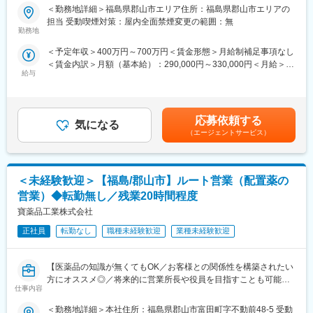
■業務詳細／治験コーディネーター（CRCって何？）
＜勤務地詳細＞福島県郡山市エリア住所：福島県郡山市エリアの
■働き方改善の取り組み：
新しい薬や治療法が安全で効果的かどうかを確かめるための臨床
担当 受動喫煙対策：屋内全面禁煙変更の範囲：無
・20時以降のPCシャットダウン
試験（治験）をサポートする仕事です。
勤務地
・土日などの緊急対応は当番制の導入（2～3カ月に1回の対応）
※振替休日制度あり／振替か休日出勤手当をもらうか選択が可能で
＜予定年収＞400万円～700万円＜賃金形態＞月給制補足事項なし
＜具体的に＞
す。
＜賃金内訳＞月額（基本給）：290,000円～330,000円＜月給＞
患者さんが治験に参加する手続きを助けたり、治験中のデータを
給与
290,000円～330,000円＜昇給有無＞有＜残業手当＞有＜給与補足
収集・管理をします。
■フクダ電子南東北販売株式会社について：
＞※能力・経験に応じて決定致します。■賞与：年2回（夏7月・冬
また、患者さんや医師とのコミュニケーションを取り、試験がス
当社はフクダ電子の製品の専門商社として、心電計をはじめとす
12月）賃金はあくまでも目安の金額であり、選考を通じて上下す
ムーズに進むように調整。
る検査機器の製造販売や人工呼吸器などの治療装置、AEDの普及
る可能性があります。月給(月額)は固定手当を含めた表記です。
治験が成功するためにはCRCの役割が非常に重要で、医療の進歩
応募依頼する
などを主な役割としています。フクダ電子は1948年創業の医療機
気になる
に貢献できるやりがいのある仕事です。
（エージェントサービス）
器専門メーカーです。心電計をはじめ、検査機器や治療機器およ
※担当する医療機関に常駐しての業務となります。
び、在宅医療やAED事業なども展開しています。日本国内ではト
ップクラスのシェアを誇り、医療従事者間でもフクダ電子という
■治験コーディネーターで得られるスキル：
ブランドの強みがある、幅広い分野の医療機器を扱ってきた老舗
＜未経験歓迎＞【福島/郡山市】ルート営業（配置薬の
（1）コミュニケーション力：
医療機器メーカーです。
患者さんに治験の内容をわかりやすく説明したり、医師や看護師
営業）◆転勤無し／残業20時間程度
と連携することで伝える力が身に付きます。
寶薬品工業株式会社
（2）スケジュール管理力：
治験には決まった検査や診察の予定があるため、患者さんが無理
正社員
転勤なし
職種未経験歓迎
業種未経験歓迎
なく通えるように予定を調整する力が身につきます。
（3）医療の知識：
【医薬品の知識が無くてもOK／お客様との関係性を構築されたい
薬の種類や副作用、検査の内容など、医療に関する知識が自然と
方にオススメ◎／将来的に営業所長や役員を目指すことも可能／
増えていきます。薬剤師や看護師と話す機会も多いため学ぶこと
仕事内容
転勤無し／全員中途入社者／マイカー通勤可・駐車場完備】
も多いです。
（4）パソコンや書類の整理力：
＜勤務地詳細＞本社住所：福島県郡山市富田町字不動前48-5 受動