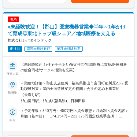
変更の範囲：会社の定める業務
給：年1回■賞与：年2回（昨年実績：3カ月以上）賃金はあくまで
各営業所によって規模感は異なりますが、営業人員は10名～30名
も目安の金額であり、選考を通じて上下する可能性があります。
程度おります。
月給(月額)は固定手当を含めた表記です。
NEW
■医療業界未経験でも安心の教育体制：
※未経験歓迎！【郡山】医療機器営業◆半年～1年かけ
・入社時の導入研修に加え、3か月～最大1年程度は先輩に同行し
OJTで営業先、納品先、商材を覚えていただきます。その間は営
て育成◎東北トップ級シェア／地域医療を支える
業目標がつかない育成期間となり、仕事を覚えることに集中でき
株式会社シバタインテック
ます。
正社員
職種未経験歓迎
業種未経験歓迎
・メーカー営業の方と同行や勉強会等で製品について覚えていた
だくことが可能です。製品詳細についてはメーカー営業の方にも
フォロー頂けます。
【未経験歓迎！/住宅手当あり/安定性◎/地域医療に貢献/医療機器
・医療福祉・科学機器の総合商社として扱う商材は多種にわたり
の総合商社/サークル活動も充実】
ますので、商品や使い方の知識を自発的に習得する必要がありま
仕事内容
■業務概要：
すが、上記のようなサポートがあるため安心です。
東北地方にて医療用品の販売を行っている同社にて、医療機関の
＜勤務地詳細＞郡山支店住所：福島県郡山市富田町稲川原21-2 受
医師・看護師などの方々に向けて、医療機器の提案・販売を行い
■同社の魅力：
動喫煙対策：屋内全面禁煙変更の範囲：会社の定める事業所
ます。
勤務地
・医薬品、医療機器、事務用品等をそれぞれ取り扱う専業商社が
【最寄り駅】
はじめはマスク、注射針、ガーゼなどの消耗品からスタートし、
多い中で、同社は薬以外の病院における「すべて」を提案する総
郡山富田駅、郡山駅(福島県)、日和田駅
将来的には新病院の立ち上げタイミングや大型の医療機器の導入
合力を強みとして、どのような形でお客様のお役に立てるのかを
のタイミングでMRIなどの提案も行って頂きます。地域の医療に
意識し、安心・安全を強化して、付加価値をお届けすることを最
＜予定年収＞340万円～450万円＜賃金形態＞月給制＜賃金内訳＞
貢献するやりがいある仕事です。
大の目標としています。扱う商材も幅広く、お客様の課題やニー
月額（基本給）：174,154円～222,325円固定残業手当/月：
給与
ズに沿ったご提案が可能です。
60,846円～77,675円（固定残業時間32時間0分/月）超過した時間
■配属詳細：
・医療業界は私たちの生活に無くてはならない非常に社会的意義
外労働の残業手当は追加支給＜月給＞235,000円～300,000円（一
医療現場向けのメディカル事業部、臨床検査部門向けのクリニカ
の高い業界で、コロナ禍においても安定した業績を残していま
律手当を含む）＜昇給有無＞有＜残業手当＞有＜給与補足＞※予定
ル部門、開業医向けの営業部門のいずれかに配属可能性がありま