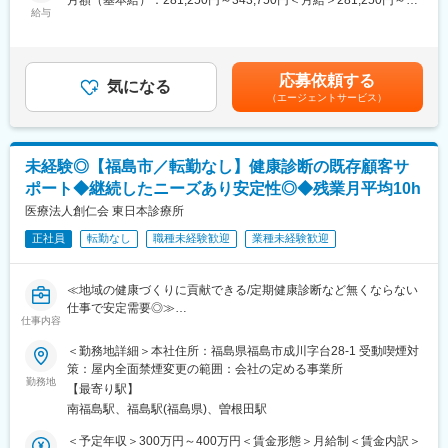
月額（基本給）：281,250円～343,750円＜月給＞281,250円～
題のヒアリング、課題解決に向けた提案
給与
また、今まで蓄積してきたノウハウを生かし、次世代をにらんだ
343,750円＜昇給有無＞有＜残業手当＞有＜給与補足＞※経験・前
・業務フローの改善や、人員最適化の検討と提案
新規電子材料の開発にも注力しています。
職年収を考慮して決定いたします。■賞与：年2回（6月・12月）■
・契約更新手続き、条件交渉
基盤事業である医薬品バルクの品質、ラインナップの充実を図り
昇給：年1回（4月）賃金はあくまでも目安の金額であり、選考を
つつ、「安全」「技術力」「スピード」「品質」をキーワード
通じて上下する可能性があります。月給(月額)は固定手当を含めた
応募依頼する
◆医療事務スタッフのマネジメント
気になる
に、開発型企業として電子、自動車、健康産業など幅広い分野で
表記です。
（エージェントサービス）
受託先医療機関で働くスタッフが安心して働ける環境を整え、現
の貢献を目指しています。
場のマネージャーと一緒にサービスクオリティの向上に努めま
す。
・現場責任者（病院マネージャー、リーダー）のサポートと育成
変更の範囲：会社の定める業務
未経験◎【福島市／転勤なし】健康診断の既存顧客サ
・面談、部署ミーティング等による適切な人員配置の調整/実行
ポート◆継続したニーズあり安定性◎◆残業月平均10h
・労務管理、モチベーション管理、定着率向上施策の実施
医療法人創仁会 東日本診療所
◆収支・運営管理
正社員
転勤なし
職種未経験歓迎
業種未経験歓迎
・担当案件の売上・コスト管理
・IT・DX活用による人件費最適化や運用改善の検討・提案
・医療法規やコンプライアンスの遵守状況の確認・指導
≪地域の健康づくりに貢献できる/定期健康診断など無くならない
仕事で安定需要◎≫
◆現場オペレーションの統括
仕事内容
・医療事務業務全体の進行管理（受付、会計、診療報酬請求（レ
■業務内容：
＜勤務地詳細＞本社住所：福島県福島市成川字台28-1 受動喫煙対
セプト）、電子カルテ管理等）
〇取引先訪問
策：屋内全面禁煙変更の範囲：会社の定める事業所
・トラブル・クレーム発生時のエスカレーション対応
・顧客との打合せ
勤務地
・新規受託案件の立ち上げ支援、プロセス管理
【最寄り駅】
└当法人の健康診断を利用している企業や団体に対し、次回の健
南福島駅、福島駅(福島県)、曽根田駅
康診断に関する打合せを行っていただきます。顧客によって検査
■所属長より
項目が異なるため、しっかりと要望をお伺いし、最適なプランの
＜予定年収＞300万円～400万円＜賃金形態＞月給制＜賃金内訳＞
本ポジションは、クライアント対応、病院スタッフのマネジメン