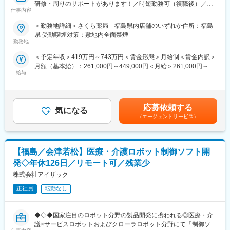
研修・周りのサポートがあります！／時短勤務可（復職後）／全
力」「スピード」「品質」をキーワードに、開発型企業として電
仕事内容
国820店舗あるさくら薬局グループ】
子、自動車、健康産業など幅広い分野での貢献を目指していま
＜勤務地詳細＞さくら薬局 福島県内店舗のいずれか住所：福島
す。
【職務概要】
県 受動喫煙対策：敷地内全面禁煙
さくら薬局を全国に820店舗ほど展開している当社にて、各店舗
勤務地
変更の範囲：本文参照
の調剤薬局内で薬剤師業務（調剤業務、服薬指導、薬歴管理等）
＜予定年収＞419万円～743万円＜賃金形態＞月給制＜賃金内訳＞
をお任せします。
月額（基本給）：261,000円～449,000円＜月給＞261,000円～
給与
449,000円＜昇給有無＞有＜残業手当＞有＜給与補足＞■昇給：年
【さくら薬局で働く薬剤師の魅力】
1回■賞与：年2回(7月、12月)※年4.6ヶ月(人事評価による標準値)
《薬剤師を守る独自システム》
賃金はあくまでも目安の金額であり、選考を通じて上下する可能
■業務をサポートするために様々なシステムを独自開発していま
性があります。月給(月額)は固定手当を含めた表記です。
す。その一つが約20年前から導入され、進化を続けている調剤シ
応募依頼する
気になる
ステム「SPITS」。
（エージェントサービス）
■処方箋受付から一連の調剤業務を連動させ、業務効率化を図るほ
か、調剤過誤防止機能を高め、患者様と働くスタッフを守ってい
ます。
【福島／会津若松】医療・介護ロボット制御ソフト開
《業界トップクラスの認定薬局数と盤石化を図る組織体制》
発◇年休126日／リモート可／残業少
■がん診療連携拠点病院等との密な連携を行いつつ、より高度な薬
株式会社アイザック
学管理や、高い専門性が求められる特殊な調剤に対応できる専門
医療機関連携薬局も取得しています。
正社員
転勤なし
■本社から業界動向などの情報が常に発信されており、患者様や医
療機関と信頼関係を築きやすい体制があるのも、 認定薬局が増え
◆◇◆国家注目のロボット分野の製品開発に携われる◎医療・介
ている理由の1つです。
護×サービスロボットおよびクローラロボット分野にて「制御ソフ