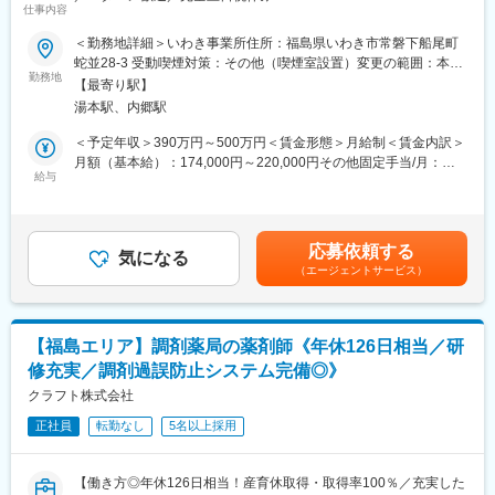
力」「スピード」「品質」をキーワードに、開発型企業として電
仕事内容
子、自動車、健康産業など幅広い分野での貢献を目指していま
■業務内容：
＜勤務地詳細＞いわき事業所住所：福島県いわき市常磐下船尾町
す。
原料の仕込みから反応（温度調整等）はもちろん製品の梱包作業
蛇並28-3 受動喫煙対策：その他（喫煙室設置）変更の範囲：本文
や設備の維持管理等、幅広い業務をお任せいたします。原薬を通
勤務地
参照
変更の範囲：会社の定める業務
【最寄り駅】
じて得られた合成技術を生かし、機能性化粧品原料、記録材料や
湯本駅、内郷駅
電子材料などの製造を行っていただきます。
大手製薬会社、化学会社などからの受託製造を積極的に展開して
＜予定年収＞390万円～500万円＜賃金形態＞月給制＜賃金内訳＞
おり、更に、グローバルな展開として中国に貿易会社、合弁での
月額（基本給）：174,000円～220,000円その他固定手当/月：
化学会社を設立し、中国市場への進出及びサプライチェーンの多
給与
41,000円～53,000円＜月給＞215,000円～273,000円＜昇給有無
様化を行いました。
＞有＜残業手当＞有＜給与補足＞※その他固定手当： 住宅物価手
【変更の範囲：当社業務全般】
当（諸条件により変動）■賞与：年2回■別途手当あり・家族手
当：0円～28,100円（扶養家族人数により変動）・役職手当：0円
応募依頼する
■社風：
気になる
～21,000円・食事手当：0円～14,950円（出勤日数×650円）賃金
（エージェントサービス）
技術出身の社長との懇談会が定期的にあり、何でも気軽に話せる
はあくまでも目安の金額であり、選考を通じて上下する可能性が
風通しのよい環境があります。毎月1回は各工場に社長自ら足を運
あります。月給(月額)は固定手当を含めた表記です。
んで現場のメンバーと意見を交換しています。
【福島エリア】調剤薬局の薬剤師《年休126日相当／研
■相互薬工の合成技術：
修充実／調剤過誤防止システム完備◎》
創業以来、長期的視野に立った研究開発型の企業姿勢が、相互薬
工の現在の姿を形成しています。社会でファインケミカルという
クラフト株式会社
言葉が一般化する以前から、優れた合成技術を生かし、記録材料
正社員
転勤なし
5名以上採用
や電子材料の開発・製造に着手してきました。
また、今まで蓄積してきたノウハウを生かし、次世代をにらんだ
新規電子材料の開発にも注力しています。基盤事業である医薬品
【働き方◎年休126日相当！産育休取得・取得率100％／充実した
バルクの品質、ラインナップの充実を図りつつ、「安全」「技術