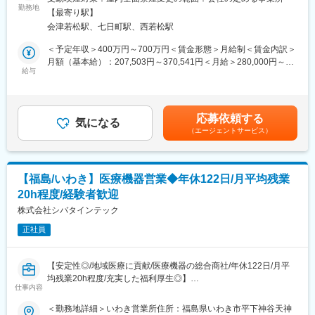
ています
案・販売を行います。はじめはマスク、注射針、ガーゼなどの消
勤務地
【最寄り駅】
耗品からスタートし、将来的には新病院の立ち上げタイミングや
会津若松駅、七日町駅、西若松駅
大型の医療機器の導入のタイミングでMRIなどの提案も行って頂
きます。地域の医療に貢献するやりがいある仕事です。
＜予定年収＞400万円～700万円＜賃金形態＞月給制＜賃金内訳＞
月額（基本給）：207,503円～370,541円＜月給＞280,000円～
■入社後の流れ：
給与
500,000円（一律手当を含む）＜昇給有無＞有＜残業手当＞有＜
・入社時の導入研修に加え、先輩社員と同行しOJTで営業先、納
給与補足＞※予定年収はあくまでも目安の金額であり、選考を通じ
品先、商材を覚えていただきます。その後、徐々に担当をもって
て上下する可能性があります。※固定残業金額は給与によって異な
頂きます。
ります。■昇給：年1回■賞与：年2回賃金はあくまでも目安の金額
応募依頼する
・メーカー営業の方と同行や勉強会等で製品について覚えていた
気になる
であり、選考を通じて上下する可能性があります。月給(月額)は固
（エージェントサービス）
だくことが可能です。製品詳細についてはメーカー営業の方にも
定手当を含めた表記です。
フォロー頂けます。。
■働き方：
【福島/いわき】医療機器営業◆年休122日/月平均残業
・年間休日122日で月平均残業時間20h程度とライフワークバラン
20h程度/経験者歓迎
スを充実できる環境です。
・19時になりますとオフィスが閉まるので1日1時間程度の残業と
株式会社シバタインテック
なります。
正社員
・家族手当、住宅手当など社員が仕事に集中できる福利厚生面を
整えています。住宅手当に関しては持ち家社員も対象になります
【安定性◎/地域医療に貢献/医療機器の総合商社/年休122日/月平
■福利厚生：
均残業20h程度/充実した福利厚生◎】
・年休122日、誕生日休日制度あり
仕事内容
■業務概要：
・産休・育休後復帰率100％
・医療機関の医師・看護師などの方々に向けて、医療機器の提
＜勤務地詳細＞いわき営業所住所：福島県いわき市平下神谷天神
・カフェスペースあり