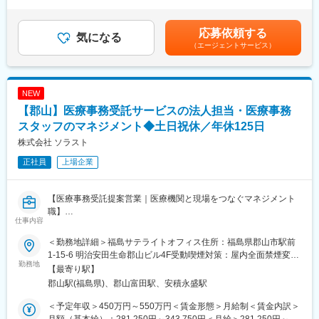
回・賞与::2年目以降年2回(6、12月、計6.74ヶ月分)・残業時間：
■開発について
す。地域に根付いた事業運営をしており、今後も安定した成長が
平均20h/月程度(繁忙期等により増減あり。社内平均は12h/月程度)
工場の生産品目は、大きくは化粧品原料、医薬品、医薬中間体、
見込めます。
賃金はあくまでも目安の金額であり、選考を通じて上下する可能
応募依頼する
電子材料に分けられ、極低温反応装置、薄膜蒸留装置、大型カラ
気になる
性があります。月給(月額)は固定手当を含めた表記です。
（エージェントサービス）
ムなどの特殊な設備を導入して、特長を生かした生産を行ってい
変更の範囲：会社の定める業務
ます。
また、受託生産も盛んであり、顧客との密接な情報交換が必須な
ため、合成研究所を設置し実験室でのトレース、現場での試験生
NEW
産を行うなど、入念な準備の上で本格生産に移行しています。
【郡山】医療事務受託サービスの法人担当・医療事務
医薬品の生産では、ＧＭＰへの対応にも万全を期して品質管理を
行っています。
スタッフのマネジメント◆土日祝休／年休125日
■組織構成：
株式会社 ソラスト
・開発部門13名、およそ半数の社員が20～30代です。製造部門は
正社員
上場企業
40名ほどの社員がおります。
■就業環境：
一般的に原薬や中間体の研究開発では納期に間に合わせるために
【医療事務受託提案営業｜医療機関と現場をつなぐマネジメント
残業が多くなってしまうことも多いです。当社ではそうした長時
職】
間労働を防ぎながらもクライアントのニーズを満たすために日勤
仕事内容
医療事務の受託サービスにおける既存顧客のアカウント担当とし
夜勤の週交代勤務を導入しております。またシステムによる残業
て、以下の業務をご担当いただきます。
時間管理により月平均20時間の残業時間になっております。
＜勤務地詳細＞福島サテライトオフィス住所：福島県郡山市駅前
■相互薬工の合成技術
1-15-6 明治安田生命郡山ビル4F受動喫煙対策：屋内全面禁煙変更
■具体的には：
勤務地
創業以来、長期的視野に立った研究開発型の企業姿勢が、相互薬
の範囲：会社の定める事業所
【最寄り駅】
◆クライアント（医療機関）との関係性構築と折衝・提案
工の現在の姿を形成しています。
郡山駅(福島県)、郡山富田駅、安積永盛駅
担当する病院の事務長、医事課長、職員と信頼関係を構築し、パ
社会でファインケミカルという言葉が一般化する以前から、優れ
ートナーとして課題解決に向けた提案を行います。
た合成技術を生かし、記録材料や電子材料の開発・製造に着手し
＜予定年収＞450万円～550万円＜賃金形態＞月給制＜賃金内訳＞
・病院の事務長や担当者への定期訪問を通じたニーズ、要望・課
てきました。