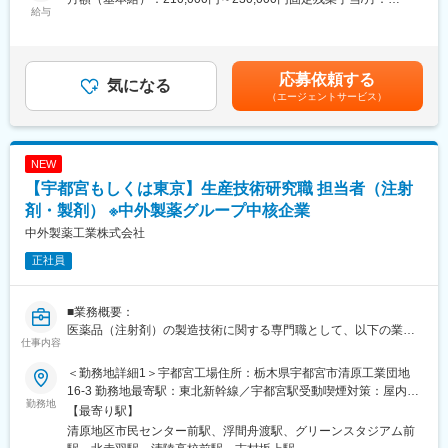
さい。
配置薬や健康食品、サプリメントの使用頻度に合わせて、1～6ヵ
給与
35,796円～39,205円（固定残業時間22時間30分/月）超過した時
・資格取得後は、資格手当として給与にも反映されます。
月に1回程度のペースでお客様宅を訪問
間外労働の残業手当は追加支給＜月給＞245,796円～269,205円
※社用車（軽自動車）に乗ってお客様宅へ訪問をします。（1件あ
（一律手当を含む）＜昇給有無＞有＜残業手当＞有＜給与補足＞※
■働き方：
たり20～30分程度）
年収は当社規定に基づき、年齢や経験に応じて決定します。・昇
応募依頼する
・基本土日祝休み／年3回の大型連休あり
気になる
給：年1回（4月）＜モデル給与＞※入社3年目平均基本給＋各種手
（エージェントサービス）
・残業20h以内
・配置薬や健康食品の期限管理
当＋業績連動給→総支給月額344,141円※業績連動給：月の予算達
・スケジュールに合わせて直行直帰可
・使った分の配置薬を補充
成や売り上げに対して支払われます。賃金はあくまでも目安の金
・転居を伴う転勤はありません
・使用したお薬代金の集金
額であり、選考を通じて上下する可能性があります。月給(月額)は
・健康相談、新商品・サービスのご提案 など
固定手当を含めた表記です。
NEW
■やりがい：
【宇都宮もしくは東京】生産技術研究職 担当者（注射
・最近、健康のことで困っていることがないかなど、親身にお話
※一部、新たに配置薬を置いていただくお客様への訪問がありま
を聞くことで、お客様と信頼関係を築き、お客様の健康管理に貢
す。
剤・製剤） ※中外製薬グループ中核企業
献することができます。
└配置薬は無料でおけるので、お客様も抵抗なく置いてくれる製
中外製薬工業株式会社
・「この薬すごく効き目があって良かったよ。」「こないだのリ
品です。
正社員
ンゴ酢美味しかった。ちょうどまた買おうと思ってたの。来てく
れてありがとう。」など、「ありがとう」という言葉が一番のや
■未経験の方も安心◎充実した研修制度：
りがいです。
・入社直後～2週間 ： OJT形式で、薬の種類や成分など基礎知識
■業務概要：
を身につけます。
医薬品（注射剤）の製造技術に関する専門職として、以下の業務
変更の範囲：会社の定める業務
・入社2週間～1カ月 ： 先輩社員に同行し、仕事の流れを学びま
仕事内容
に携わっていただきます。
す。「会話のコツ」や「商品のご案内方法」といった実践的なス
・医薬品（注射剤）のGMP製造における工業化研究および技術課
キルを習得します。
＜勤務地詳細1＞宇都宮工場住所：栃木県宇都宮市清原工業団地
題解決
・入社1カ月以降 ： 慣れてきたら独り立ち。既存のお客様をメイ
16-3 勤務地最寄駅：東北新幹線／宇都宮駅受動喫煙対策：屋内全
・自社製造サイトおよび国内外CMOを含むグローバル製造サイト
勤務地
ンに訪問します。
面禁煙＜勤務地詳細2＞本社住所：東京都北区浮間5-5-1 勤務地最
【最寄り駅】
への技術移転及び技術移転後の継続的な技術課題支援（Person in
◎困ったら先輩社員に相談しやすい雰囲気です。
寄駅：埼京線線／北赤羽駅受動喫煙対策：屋内全面禁煙変更の範
清原地区市民センター前駅、浮間舟渡駅、グリーンスタジアム前
Plant機能）
囲：会社の定める事業所（リモートワーク含む）