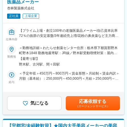
医薬品メーカー
自己資本比率72％と、安定した経営基盤を持っています。呼吸器
■当社について：
科、耳鼻科、泌尿器科の３つの領域に絞って研究開発や人員配
杏林製薬株式会社
当社は、プライム上場の創立100年の老舗医薬品メーカーです。
置、コストを集中させることで、特定領域に強みをもつ医薬品メ
自己資本比率72％と、安定した経営基盤を持っています。
正社員
上場企業
ーカーとして競合優位性を担保しています。花粉によるアレルギ
呼吸器科、耳鼻科、泌尿器科の3つの領域に絞って研究開発や人員
ーに効能がある鼻炎薬など主力製品を多数展開しており、今後も
配置、コストを集中させることで、特定領域に強みをもつ医薬品
医療業界に寄与していきます。
メーカーとして競合優位性を担保しています。
【プライム上場・創立100年の老舗医薬品メーカー/自己資本比率
花粉治療薬など主力製品を多数展開しており、今後も人々の健康
72％の抜群の安定基盤/3年連続売上増/花粉の鼻炎薬など主力商品
変更の範囲：会社の定める業務
仕事内容
に貢献する社会的使命を遂行していきます。
多数/】
CMC研究として以下の仕事をお任せします。
＜勤務地詳細＞わたらせ創薬センター住所：栃木県下都賀郡野木
変更の範囲：会社の定める業務
■募集背景：
町野木1848 勤務地最寄駅：JR線／野木駅受動喫煙対策：屋内全
今後の創薬パイプライン拡充とテーマ数の増加を見据え，さらな
勤務地
面禁煙変更の範囲：会社の定める事業所
【最寄り駅】
る体制強化を目指しております．製剤開発業務を扱う当部署は40
野木駅、古河駅、間々田駅
～50代のベテランが揃う安定した環境ですが，将来のプロジェク
トをリードし，次世代の核として組織を牽引する新たなメンバー
＜予定年収＞450万円～800万円＜賃金形態＞月給制＜賃金内訳＞
の早期募集です。
月額（基本給）：250,000円～450,000円＜月給＞250,000円～
■仕事内容：
給与
450,000円＜昇給有無＞有＜残業手当＞有＜給与補足＞※上記年収
CMC研究所（製剤部門）に関係する以下の業務
は予定年収であり経験に応じて前後する可能性がございます。※上
・医薬品（主に経口固形剤）の製剤設計，製造プロセス開発、治
記の年収に、別途住宅手当と家族手当が加算されます。賃金はあ
験薬製造，工業化検討
くまでも目安の金額であり、選考を通じて上下する可能性があり
応募依頼する
・研究所から工場や委託先への技術移管，スケジュール管理，現
気になる
ます。月給(月額)は固定手当を含めた表記です。
（エージェントサービス）
地監査対応
・承認申請資料（CTD等）の作成および当局照会事項への対応
・他部署（合成研究，分析研究等）との技術的協議，調整
■部署の課題：
【宇都宮/未経験歓迎】★国内大手美容メーカーの美容