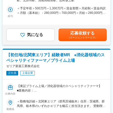
駅、北赤羽駅、清陵高校前駅、志村坂上駅
＜専門資格を取得できる＞
■業務詳細：
・入社後は、医薬品販売の専門知識を身につけるために、登録販
＜予定年収＞500万円～1,300万円＜賃金形態＞月給制＜賃金内訳
・国内外CMOへの技術移転プロジェクトにおける現地スタッフと
売者資格を取得していただきます。（取得率90％以上）
＞月額（基本給）：280,000円～700,000円＜月給＞280,000円～
の協働
給与
・資格取得にあたっては、無料で支援を行いますのでご安心くだ
700,000円＜昇給有無＞有＜残業手当＞有＜給与補足＞※能力・経
・文化的な違いを乗り越えた製造プロセスの最適化
さい。
験等考慮の上、当社規定により決定致します。【年収例】1200万
・最新の分析技術を活用した品質向上と生産効率化の両立
・資格取得後は、資格手当として給与にも反映されます。
円／管理職（月給66万円+賞与+各種手当）800万円／35歳（月給
・最先端の注射剤製造技術を取り入れた自社工場の建設プロジェ
45万円+賞与+各種手当）600万円／30歳（月給35万円+賞与+各種
応募依頼する
クト推進
気になる
■働き方：
手当） ※各種手当は当社規定により支給賃金はあくまでも目安の
（エージェントサービス）
・設計、クオリフィケーション、バリデーション活動の実施
・基本土日祝休み／年3回の大型連休あり
金額であり、選考を通じて上下する可能性があります。月給(月額)
・残業20h以内
は固定手当を含めた表記です。
■入社後の流れ：
・スケジュールに合わせて直行直帰可
入社直後は部内の研修プログラムに沿って、必要な知識・社内資
・転居を伴う転勤はありません
【初任地/北関東エリア】経験者MR ※消化器領域のス
格を数か月～半年程度で習得
ペシャリティファーマ／プライム上場
先輩社員とともに実際のプロジェクトに参画（1～複数のテーマを
■やりがい：
担当）
ゼリア新薬工業株式会社
・最近、健康のことで困っていることがないかなど、親身にお話
複数年かけて注射製剤分野における生産技術研究機能のコアメン
を聞くことで、お客様と信頼関係を築き、お客様の健康管理に貢
正社員
上場企業
バー/リーダーへと成長
献することができます。
※ご経験に応じて当社業務全般に携わっていただく可能性がありま
・「この薬すごく効き目があって良かったよ。」「こないだのリ
す。
ンゴ酢美味しかった。ちょうどまた買おうと思ってたの。来てく
【東証プライム上場／消化器領域のスペシャリティファーマ】
れてありがとう。」など、「ありがとう」という言葉が一番のや
■業務内容：
■職種の魅力：
りがいです。
仕事内容
担当エリア内の医療機関を訪問し、医師や薬剤師に対して自社製
・国内外CMOやグローバル製品を製造する国内グループ工場の生
品の情報提供や提案活動を行います。有効性・安全性や用法・用
＜勤務地詳細＞北関東エリア（群馬茨城栃木）住所：茨城県、群
産技術課題解決を通じ、世界中の患者さんや医療に貢献できま
変更の範囲：会社の定める業務
量などの医薬情報を正確に伝え、適正使用を推進に努めていただ
馬県、栃木県のいずれかエリアを幅広く担当頂きます。 受動喫煙
す。
きます。また、医療現場からの自社製品に関する情報を収集し、
勤務地
対策：屋内全面禁煙変更の範囲：会社の定める事業所
・ 海外CMOやRoche社との業務、学会参加、ロシュ/中外グルー