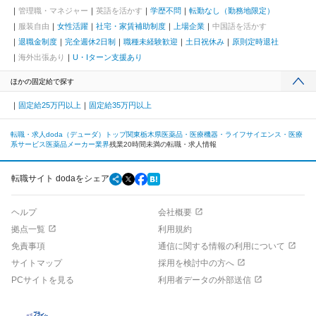
管理職・マネジャー
英語を活かす
学歴不問
転勤なし（勤務地限定）
服装自由
女性活躍
社宅・家賃補助制度
上場企業
中国語を活かす
退職金制度
完全週休2日制
職種未経験歓迎
土日祝休み
原則定時退社
海外出張あり
U・Iターン支援あり
ほかの固定給で探す
固定給25万円以上
固定給35万円以上
転職・求人doda（デューダ）トップ
関東
栃木県
医薬品・医療機器・ライフサイエンス・医療
系サービス
医薬品メーカー業界
残業20時間未満の転職・求人情報
転職サイト dodaをシェア
ヘルプ
会社概要
拠点一覧
利用規約
免責事項
通信に関する情報の利用について
サイトマップ
採用を検討中の方へ
PCサイトを見る
利用者データの外部送信