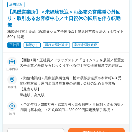
■風通しの良い職場環境
にチャレンジできます
締切間近
・ショップ中のひとつのコーナーを、自分で販売するものを決め
3）本社で人事・製品プロモーション・マーケティングなどに携わ
【黒磯営業所】＜未経験歓迎＞お薬箱の営業職◇外回
てディスプレイなどを工夫して運営できます。
れるチャンスもあります
・自分のアイデアを取り入れて結果に繋がるので非常にやりがい
り・取引あるお客様中心／土日祝休◇転居を伴う転勤
を感じられます。
無
■就業環境：
・個人ノルマは無し！チームで業務を進めるのが当社の特徴で
・当社製品を特別価格で購入可能。働きながら自身も美しくなれ
株式会社富士薬品【配置薬シェア全国No1】健康経営優良法人（ホワイト
す。
ます！
500）認定
仲間と目標達成したときは大きなやりがいを感じられます！
・奨学金代理返済制度あり
正社員
転勤なし
職種未経験歓迎
業種未経験歓迎
■未経験でも安心のサポート体制◎
・入社後すぐに接客マナーの基本、美容知識、化粧品知識を基礎
からしっかり研修します。
【面接1回＊正社員／ドラッグストア「セイムス」を展開／配置薬
・全国の店舗の成功事例が共有されるので、あなたの販売スキ
大手企業／基礎からじっくり学べる◎丁寧な研修制度で未経験の
仕事内容
ル・知識を高められます。
方も安心／残業20h以内＊直行直帰可】
・人間関係や風通しのよさが当社の魅力の一つ。先輩方が丁寧に
＜勤務地詳細＞黒磯営業所住所：栃木県那須塩原市本郷町4-3 受
業務をサポートしてくれます。
■職務内容：
動喫煙対策：屋内全面禁煙変更の範囲：会社の定める事業所
担当エリアのお客様（個人宅や企業）へ訪問し、配置薬（お薬
勤務地
【最寄り駅】
■豊富なキャリアパス：
箱）や健康食品の提案をお任せします。
黒磯駅、高久駅
大手美容メーカーだから実現できる様々なキャリアアップ！
※既に、取引のあるお客様先を訪問するスタイルです。
1）チーフ（店長）やエリアマネージャー、ブランド責任者のよう
＜予定年収＞300万円～323万円＜賃金形態＞月給制＜賃金内訳＞
なマネジメントを目指せます
＜仕事の流れ＞
月額（基本給）：210,000円～230,000円固定残業手当/月：
2）ピアスグループ内の様々な美容ブランドへ異動して新たな職種
配置薬や健康食品、サプリメントの使用頻度に合わせて、1～6ヵ
給与
35,796円～39,205円（固定残業時間22時間30分/月）超過した時
にチャレンジできます
月に1回程度のペースでお客様宅を訪問
間外労働の残業手当は追加支給＜月給＞245,796円～269,205円
3）店頭で培った経験をもとに、本社で人事・製品プロモーショ
※社用車（軽自動車）に乗ってお客様宅へ訪問をします。（1件あ
（一律手当を含む）＜昇給有無＞有＜残業手当＞有＜給与補足＞※
ン・マーケティングなどに携われるチャンスもあります
たり20～30分程度）
年収は当社規定に基づき、年齢や経験に応じて決定します。・昇