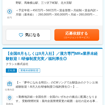
域です。対象となる診療科は多いですが、特に高齢者医療や女性
・専門性の高さ：消化器領域に強みを持ち、国内トップクラスの
勤務地詳細3＞関越ヘルスケア支店住所：埼玉県さいたま市大宮区
野駅、馬喰横山駅、三ツ沢下町駅、北大宮駅
医療に注力しています。
シェア
桜木町1-11-9 ﾆｯｾｲ大宮桜木町ﾋﾞﾙ9F受動喫煙対策：敷地内全面禁
※担当施設は開業医が中心ですが、大学病院や大病院なども担当
・安定した経営基盤：創業70年超、医療用医薬品とOTCの二本柱
煙変更の範囲：会社の定める事業所
＜予定年収＞450万円～560万円＜賃金形態＞月給制＜賃金内訳＞
し、様々な経験を積むことが出来ます。
で安定成長
月額（基本給）：260,000円～300,000円＜月給＞260,000円～
※MRとは：
・幅広い製品ラインアップ：処方薬からOTC、健康食品、化粧品
給与
300,000円＜昇給有無＞有＜残業手当＞有＜給与補足＞■昇給年1
Medical Representative（メディカル・リプレゼンタティブ）の
まで展開
回、賞与年2回■残業手当は残業時間に応じて別途支給※給与条件
略で、日本語では「医薬情報担当者」を意味します。医師や薬剤
・グローバル展開：欧州・アジアを中心に海外事業を拡大
はご経験やスキルに応じて決定させていただきます。賃金はあく
師などの医療従事者に対して、自社製品である漢方薬に関する情
・社会貢献度の高さ：生活習慣病や消化器疾患など、人々の健康
までも目安の金額であり、選考を通じて上下する可能性がありま
応募依頼する
報を提供し、漢方薬の適正使用を促進する役割を担っています。
に直結する製品を提供
気になる
す。月給(月額)は固定手当を含めた表記です。
（エージェントサービス）
・働きやすい環境：完全週休二日制、住宅補助、資格取得支援な
■研修制度：
ど福利厚生充実
入社後、未経験の方は2か月間（8~9月）、経験者の方も1ヶ月間
・研修制度の充実：未経験者も安心して成長できる教育体制
（8月）の本社研修がありしっかりとフォローします。漢方業界が
・長期勤続率の高さ：社員の定着率が高く、安定したキャリア形
【全国/8月もしくは9月入社】／漢方専門MR※業界未経
初めての方でもご安心ください！内容は学術（医薬品・漢方
成が可能
験歓迎！/研修制度充実／福利厚生◎
薬）、情報提供や説明会のロールプレイイング等インプット、ア
ウトプットの両方の研修を予定しています。現場でご活躍いただ
クラシエ株式会社
変更の範囲：会社の定める業務
くための土台を固めます。（研修期間は変動の可能性あり）
正社員
業種未経験歓迎
■勤務地補足：
・初任地は関東エリアのいずれかとなります。
【～「夢中になれる明日♪」のCMソングでお馴染みのクラシエ/未
※駐在の場合も、会議等の業務で月に数回支店や営業所、出張所等
経験歓迎！/8月入社/研修制度◎/福利厚生◎～】
に出社する場合があります。
仕事内容
＜2026年8月入社＞
・将来的な全国転勤がございます。
＜勤務地詳細＞全国住所：全国のいずれかの拠点に配属となりま
※詳しくは以下ご参照くださいませ。
■業務内容：
す。 受動喫煙対策：屋内全面禁煙変更の範囲：会社の定める事業
https://www.kracie.co.jp/company/info/office.html
医療用漢方製剤専門の※MR職として医療従事者への情報提供をお
勤務地