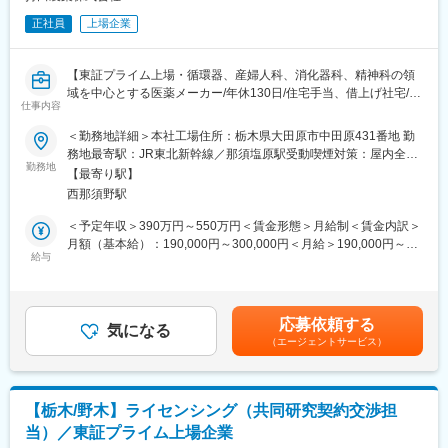
正社員
上場企業
【東証プライム上場・循環器、産婦人科、消化器科、精神科の領
域を中心とする医薬メーカー/年休130日/住宅手当、借上げ社宅/退
仕事内容
職金制度あり/難病指定である潰瘍性大腸炎の患者に寄与・軽症か
ら重症まで医薬品をカバーする唯一の製薬企業】
＜勤務地詳細＞本社工場住所：栃木県大田原市中田原431番地 勤
務地最寄駅：JR東北新幹線／那須塩原駅受動喫煙対策：屋内全面
■業務内容
勤務地
禁煙変更の範囲：会社の定める事業所
【最寄り駅】
医薬品製造：医薬品の製造、検査、包装業務（業務の状況により
西那須野駅
配属は流動的、また、多能工化を推進しているため将来的にはロ
ーテーションにより様々な業務を行う可能性があります）
＜予定年収＞390万円～550万円＜賃金形態＞月給制＜賃金内訳＞
月額（基本給）：190,000円～300,000円＜月給＞190,000円～
■組織構成：
給与
300,000円＜昇給有無＞有＜残業手当＞有＜給与補足＞※予定年収
生産本部：第1生産部：経口剤・注射剤・外用剤の製剤および検査
はあくまでも目安の金額であり、選考を通じて上下する可能性が
生産本部：第2生産部：経口剤・注射剤・外用剤の包装
あります。賃金はあくまでも目安の金額であり、選考を通じて上
下する可能性があります。月給(月額)は固定手当を含めた表記で
応募依頼する
■入社後のキャリアについて
気になる
す。
（エージェントサービス）
入社後、医薬品の生産ライン（製造、検査、包装等）に配属とな
り実務を担当します。
一定の実務経験を積んだ後は、各所属の管理者の補佐的立場（サ
ブグループマネジャーあるいはマネジャー代理）を経て、さらに
【栃木/野木】ライセンシング（共同研究契約交渉担
は「高品質」・「安定供給」のため所属員が使命感を持って業務
当）／東証プライム上場企業
遂行できるようマネジメントを行う管理者（グループマネジャ