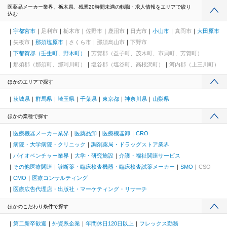
医薬品メーカー業界、栃木県、残業20時間未満の転職・求人情報をエリアで絞り
込む
宇都宮市
足利市
栃木市
佐野市
鹿沼市
日光市
小山市
真岡市
大田原市
矢板市
那須塩原市
さくら市
那須烏山市
下野市
下都賀郡（壬生町、野木町）
芳賀郡（益子町、茂木町、市貝町、芳賀町）
那須郡（那須町、那珂川町）
塩谷郡（塩谷町、高根沢町）
河内郡（上三川町）
ほかのエリアで探す
茨城県
群馬県
埼玉県
千葉県
東京都
神奈川県
山梨県
ほかの業種で探す
医療機器メーカー業界
医薬品卸
医療機器卸
CRO
病院・大学病院・クリニック
調剤薬局・ドラッグストア業界
バイオベンチャー業界
大学・研究施設
介護・福祉関連サービス
その他医療関連
診断薬・臨床検査機器・臨床検査試薬メーカー
SMO
CSO
CMO
医療コンサルティング
医療広告代理店・出版社・マーケティング・リサーチ
ほかのこだわり条件で探す
第二新卒歓迎
外資系企業
年間休日120日以上
フレックス勤務