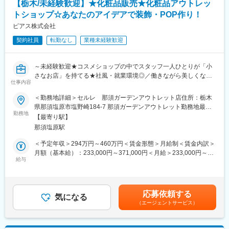
【栃木/未経験歓迎】★化粧品販売★化粧品アウトレッ
・当社には“自分以外はすべてお客様“という考えが浸透し、年齢や
変更の範囲：会社の定める業務
トショップ☆あなたのアイデアで装飾・POP作り！
役職に関係なく、スタッフがお互いに思いやりをもって働ける環
境です。
ピアス株式会社
・年に一度表彰制度あり！ご自身の頑張りをしっかりと認めても
契約社員
転勤なし
業種未経験歓迎
らえる環境です。
・個人ノルマはなく、チームで業務を進めるのが当社の特徴で
す。仲間と目標達成したときは大きなやりがいを感じられます！
～未経験歓迎★コスメショップの中でスタッフ一人ひとりが「小
さなお店」を持てる★社風・就業環境◎／働きながら美しくなれ
■ご入社後の流れ
仕事内容
る☆彡～
1.接客・美容基礎研修：Web6日間
＜勤務地詳細＞セルレ 那須ガーデンアウトレット店住所：栃木
2.ブランド研修：対面7日間（大阪へ出張）
■仕事内容：
県那須塩原市塩野崎184-7 那須ガーデンアウトレット勤務地最寄
3.店舗OJT
コスメ販売・接客サービスはもちろん、ディスプレイやPOP作成
勤務地
駅：東北本線／那須塩原駅受動喫煙対策：屋内全面禁煙
先輩の手つきを見せてもらいながら何度もタッチアップの練習を
【最寄り駅】
もおまかせいたします。
し、アドバイスしてもらえるので一人で悩むこともありません。
那須塩原駅
慣れるまでは接客は先輩と一緒に行ない、個人差はありますが早
◎セルレについて
＜予定年収＞294万円～460万円＜賃金形態＞月給制＜賃金内訳＞
い方だと入店1ヵ月程度で1人立ちとなります。
国内外のコスメブランドの製品を、80～30％OFFで販売するアウ
月額（基本給）：233,000円～371,000円＜月給＞233,000円～
※その後も3年間にわたってメイクアップ・スキンケアに関する定
トレットコスメのお店です。
給与
371,000円＜昇給有無＞有＜残業手当＞有＜給与補足＞■昇給：年
期的な研修カリキュラムがあり、専門性を高めることができま
そのため、店頭に並ぶ製品ラインナップはいつも同じものではあ
1回（4月）■基本賞与：毎月のお給料で分割支給されます（まと
す。
りません。
めて年2回受取りへ変更も可能です）■特別賞与：年1回（昨年支
月に1回は新しい製品が入ってくるから、定期的にお店を覗きに来
給額15万円）※特別賞与は業績状況による■モデル年収：スタッフ
■豊富なキャリアパス
応募依頼する
て頂く常連様もたくさん！
気になる
（3年目）341万円チーフ（5年目）397万円賃金はあくまでも目安
大手美容メーカーだから実現できる！
（エージェントサービス）
もちろんスタッフにとっても、いつも新しいコスメとの出会いが
の金額であり、選考を通じて上下する可能性があります。月給(月
1）チーフ（店長）やエリアマネージャー、ブランド責任者のよう
ある、ワクワクがいっぱい詰まったショップです！
額)は固定手当を含めた表記です。
なマネジメントを目指せます
2）ピアスグループ内の様々な美容ブランドへ異動して新たな職種