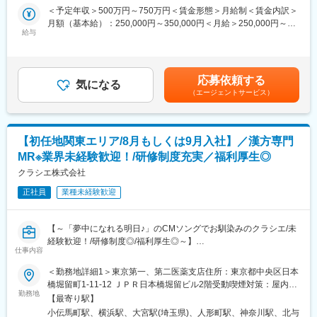
社内にフィードバックすることも重要な役割です。近年は消化器
プ内での人財交流プログラムを通じて、国際的に活躍する機会が
＜予定年収＞500万円～750万円＜賃金形態＞月給制＜賃金内訳＞
領域以外の新薬も上市しており、腎内・循環器・婦人科など幅広
あります。
月額（基本給）：250,000円～350,000円＜月給＞250,000円～
い診療科を訪問しています。
・開発品・商用品の工業化検討、国内製造所への技術移管、国内
給与
350,000円＜昇給有無＞有＜残業手当＞有＜給与補足＞ご本人の
外CMOの立上げや技術課題解決など、多様な業務を通じて経験の
スキル・経験等を考慮し、当社規程により優遇。会社業績によ
＜主力製品＞
幅を広げられます。
り、別途期末賞与あり。入社時期により賞与が期間按分されま
・ビルタサ：高カリウム血症改善剤
・豊富な開発パイプラインを活かした開発・生産立ち上げ・技術
す。賃金はあくまでも目安の金額であり、選考を通じて上下する
・フェインジェクト：鉄欠乏性貧血治療剤
応募依頼する
課題解決活動を通じ、グローバル水準の技術・知識・経験を得ら
気になる
可能性があります。月給(月額)は固定手当を含めた表記です。
・アコファイド：機能性ディスペプシア治療薬
（エージェントサービス）
れます。
・新入社員研修（業界知識、GMP基礎、技術研修など）や自己啓
■研修制度：
発支援制度（語学スクール補助金、資格取得支援、オンライン学
・製品研修（1ヶ月)：自社製品の基本知識や情報提供のスキルを
習プラットフォーム提供）を整備しています。
【初任地関東エリア/8月もしくは9月入社】／漢方専門
学びます。
・自由な意見交換と改善志向の風土があり、大胆な見直しを歓迎
・フォロー研修：配属後も複数回の研修を通して、より専門的な
MR※業界未経験歓迎！/研修制度充実／福利厚生◎
しています。メンバーは「責任者」として主体的に議論に参加
知識を身につけます。
クラシエ株式会社
し、個人の成長意欲とチームワークを両立させています。また、
・成長支援：階層別研修、部門別研修、コンプライアンス研修等
開発部門や製造部門との活発な連携など、部門の枠を超えた情報
も充実しています。
正社員
業種未経験歓迎
共有が行われています。
■就業環境：
【～「夢中になれる明日♪」のCMソングでお馴染みのクラシエ/未
・在宅勤務
変更の範囲：会社の定める業務
経験歓迎！/研修制度◎/福利厚生◎～】
・リモートワーク可
仕事内容
＜本求人は2026年8月入社の募集です＞
・出産・育児支援制度
・資格取得支援制度
＜勤務地詳細1＞東京第一、第二医薬支店住所：東京都中央区日本
■業務内容：
・研修支援制度
橋堀留町1-11-12 ＪＰＲ日本橋堀留ビル2階受動喫煙対策：屋内全
医療用漢方製剤専門の※MR職として医療従事者への情報提供をお
勤務地
面禁煙＜勤務地詳細2＞横浜医薬支店住所：神奈川県横浜市神奈川
【最寄り駅】
任せします。漢方は昨今、医療現場での活用が進んでいる成長領
■当社の魅力：
区鶴屋町3-32-13 第2安田ﾋﾞﾙ2F 受動喫煙対策：敷地内全面禁煙＜
小伝馬町駅、横浜駅、大宮駅(埼玉県)、人形町駅、神奈川駅、北与