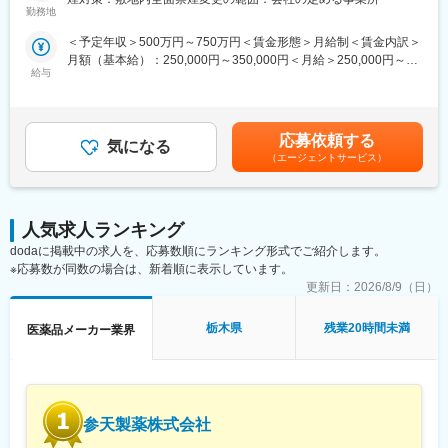
新規開拓営業をお任せします。
きます。また、医療現場からの自社製品に関する情報を収集し、
勤務地
社内にフィードバックすることも重要な役割です。近年は消化器
■入社後の流れ：
＜予定年収＞500万円～750万円＜賃金形態＞月給制＜賃金内訳＞
領域以外の新薬も上市しており、腎内・循環器・婦人科など幅広
配属部署にてOJTを開始し、先輩社員との商談同行や引継ぎを通
月額（基本給）：250,000円～350,000円＜月給＞250,000円～
い診療科を訪問しています。
じて、担当顧客や営業活動について理解を深めていただきます。
給与
350,000円＜昇給有無＞有＜残業手当＞有＜給与補足＞ご本人の
独り立ちの時期は一律ではなく、習熟度や経験に応じて判断する
スキル・経験等を考慮し、当社規程により優遇。会社業績によ
＜主力製品＞
ため、安心して業務に取り組める環境です。
り、別途期末賞与あり。入社時期により賞与が期間按分されま
・ビルタサ：高カリウム血症改善剤
す。賃金はあくまでも目安の金額であり、選考を通じて上下する
・フェインジェクト：鉄欠乏性貧血治療剤
応募依頼する
■評価制度について：
気になる
可能性があります。月給(月額)は固定手当を含めた表記です。
・アコファイド：機能性ディスペプシア治療薬
（エージェントサービス）
担当顧客ごとに設定された目標（売上、利益）をもとに既存先や
新規先への営業活動を行っています。
■研修制度：
目標の達成状況は評価項目の一つですが、達成率以外に、取り組
・製品研修（1ヶ月)：自社製品の基本知識や情報提供のスキルを
み内容も踏まえて評価しています。
学びます。
人気求人ランキング
会社全体としては、個人ごとに目標シートを作成し半期ごとにレ
・フォロー研修：配属後も複数回の研修を通して、より専門的な
dodaに掲載中の求人を、応募数順にランキング形式でご紹介します。
ビューを行い役員との面談を実施しています。
知識を身につけます。
※応募数が同数の場合は、新着順に表示しています。
・成長支援：階層別研修、部門別研修、コンプライアンス研修等
更新日：
2026/8/9（日）
■組織構成：
も充実しています。
12名(40歳～72歳)が在籍しています。
部署や役職を問わず意見や提案が活発な社風です。新しいことへ
栃木県
残業20時間未満
医薬品メーカー業界
■就業環境：
の挑戦を歓迎し、一人ひとりが主体的にチャレンジできる環境づ
・在宅勤務
くりを大切にしています。
・リモートワーク可
また、仕事とプライベートの両立を支援し、ワークライフバラン
・出産・育児支援制度
スを重視した働きやすい職場づくりに努めています。
・資格取得支援制度
参天製薬株式会社
・研修支援制度
変更の範囲：会社の定める業務