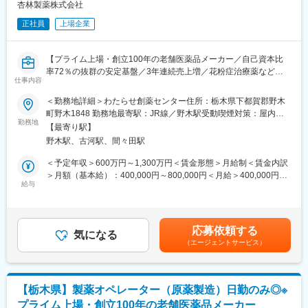
ー）を目指していくキャリアがあります。
杏林製薬株式会社
一方、実務経験を積みながら、より専門性を深め、正確・迅速・
正社員
上場企業
効率的に業務を遂行していくキャリアもあります。
■就業環境について
【プライム上場・創立100年の老舗医薬品メーカー／自己資本比
オープンスペースの事務所内で先輩・上司との距離が近いため何
率72％の抜群の安定基盤／3年連続売上増／花粉症治療薬など主
気ない疑問にも親身に受け止めてくれる先輩がいます。若手の意
仕事内容
力商品多数】
見もしっかり受け入れてくれたり、アドバイスをしてくれる上司
＜勤務地詳細＞わたらせ創薬センター住所：栃木県下都賀郡野木
がいます。考える人を育ててくれる人達がいる職場です。
■募集背景：
町野木1848 勤務地最寄駅：JR線／野木駅受動喫煙対策：屋内全
創薬研究の外部連携を強化する全社方針に対応するための、契約
勤務地
面禁煙変更の範囲：会社の定める事業所
■当社の魅力：
【最寄り駅】
交渉スキルを有する人材不足の為今回募集をいたします。
当社は1913年に東京・本郷で「独創研究」の考えのもとに創業
野木駅、古河駅、間々田駅
し、循環器、産婦人科、消化器科、精神科の領域を中心として医
■業務内容：
＜予定年収＞600万円～1,300万円＜賃金形態＞月給制＜賃金内訳
薬メーカーです。医薬だけでなく、知見を活かし、皮膚科学に基
アカデミア・早期スタートアップとの協業検討における条件交
＞月額（基本給）：400,000円～800,000円＜月給＞400,000円～
づいて、敏感肌にやさしいスキンケア製品も開発しています。研
渉、契約交渉業務
給与
800,000円＜昇給有無＞有＜残業手当＞有＜給与補足＞※上記年収
究開発費は売上の11％を定期的に投資し、自社開発のみならず積
は予定年収であり経験に応じて前後する可能性がございます。賃
極的に外部と共同開発や創薬研究を行っており、新製品開発に意
■お任せする仕事内容：
金はあくまでも目安の金額であり、選考を通じて上下する可能性
欲的です。ますます高まる健康に対する関心と医療への期待に応
主に条件交渉（提示条件の検討も含む）、契約交渉／締結および
があります。月給(月額)は固定手当を含めた表記です。
えられるよう、同社は環境変化に対応しながら着実に成長し続
応募依頼する
それらのための社内調整を想定しています。
気になる
け、長期的にはグローバルにも存在価値を認められるスペシャリ
（エージェントサービス）
ティファーマを目指していきます
■社内外パートナー / 各種パートナー：
社内：法務、創薬本部長・センター長、所長、知財、製品戦略、
変更の範囲：会社の定める業務
経営層
【栃木県】製薬オペレーター（原薬製造）日勤のみ◎※
社外：企業（製薬、BV、CRO／CDMO）、アカデミア
プライム上場・創立100年の老舗医薬品メーカー