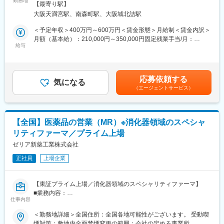
勤務地
策：敷地内全面禁煙＜勤務地詳細2＞全国住所：自宅から直行直帰
【最寄り駅】
※配属予定拠点の詳しくは以下ご参照くださいませ。
や販売促進施策の企画・提案営業をお任せします。
です 受動喫煙対策：屋内全面禁煙変更の範囲：無
大阪天満宮駅、南森町駅、大阪城北詰駅
https://www.kracie.co.jp/company/info/office.html
営業先は既存取引先が主となりますが、新規先開拓も積極的に行
※上記URLに記載されている支店・営業所・出張所以外のエリアで
います。
＜予定年収＞400万円～600万円＜賃金形態＞月給制＜賃金内訳＞
の駐在の場合もあります。
月額（基本給）：210,000円～350,000円固定残業手当/月：
※駐在の場合も、会議等の業務で月に数回支店や営業所、出張所等
＜詳細＞
給与
41,780円～64,270円（固定残業時間20時間0分/月）超過した時間
に出社する場合があります。
・医薬品卸およびドラッグストア本部への提案営業
外労働の残業手当は追加支給＜月給＞251,780円～414,270円（一
・将来的な全国転勤があります。
・OTC医薬品の新商品導入提案
律手当を含む）＜昇給有無＞有＜残業手当＞有＜給与補足＞※上記
・販売促進施策の企画・提案
給与詳細は、あくまでも目安の金額であり、選考を通じて上下す
応募依頼する
■クラシエ(株)へ入社後本社での研修期間を経て、MR職としては
・本部バイヤーとの商談・関係構築
気になる
る可能性があります。■昇給：年1回（0.50％～1.00％）■賞与：
クラシエ薬品(株)への在籍出向となります。
（エージェントサービス）
・既存取引先への深耕営業
年2回（計3ヵ月分以上）賃金はあくまでも目安の金額であり、選
出向先：クラシエ薬品株式会社
・新規ドラッグストアへの提案営業 （飛び込み営業やテレアポは
考を通じて上下する可能性があります。月給(月額)は固定手当を含
本社住所：東京都港区海岸3丁目20番20号 ヨコソーレインボータ
なく、アポイント取得後の訪問）
めた表記です。
ワー6階
【全国】医薬品の営業（MR）※消化器領域のスペシャ
※その他全国いずれかの営業所への配属となります。
＜取扱商材＞
リティファーマ／プライム上場
事業内容：医療用医薬品分野（医薬品部門）
現在はOTC医薬品が中心で、内服固形剤（鎮痛薬など）、外用剤
（点鼻薬、虫刺され薬など）のNB品・PB品を取り扱っていま
ゼリア新薬工業株式会社
変更の範囲：会社の定める業務
す。
正社員
上場企業
今後は健康食品や機能性表示食品などの分野へ事業領域が広がる
可能性もあります。
【東証プライム上場／消化器領域のスペシャリティファーマ】
＜働き方＞
■業務内容：
社用車を利用して営業活動を行います。
仕事内容
担当エリア内の医療機関を訪問し、医師や薬剤師に対して自社製
担当エリアや担当社数、出張頻度はご経験やスキルに応じて決定
品の情報提供や提案活動を行います。有効性・安全性や用法・用
＜勤務地詳細＞全国住所：全国各地可能性がございます。 受動喫
します。
量などの医薬情報を正確に伝え、適正使用を推進に努めていただ
煙対策：敷地内全面禁煙変更の範囲：会社の定める事業所