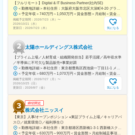
【フルリモート】Digital & IT Business Partner(社内SE)
■当社の魅力：
＜勤務地詳細＞本社住所：大阪府大阪市北区大深町4-20 グランフロント大阪タワーA25F勤務地最寄駅：JR各線／大阪駅受動喫煙対策：屋内全面禁煙変更の範囲：会社の定める事業所（リモートワーク含む）
・専門性の高さ：消化器領域に強みを持ち、国内トップクラスの
＜予定年収＞740万円～1,050万円＜賃金形態＞月給制＜賃金内訳＞月額（基本給）：540,000円～770,000円＜月給＞540,000円～770,000円＜昇給有無＞有＜残業手当＞有＜給与補足＞※経験・能力等を考慮の上、当社規定により決定します。■賞与：年1回支給■基本給改定：年1回（4月）賃金はあくまでも目安の金額であり、選考を通じて上下する可能性があります。月給(月額)は固定手当を含めた表記です。
シェア
掲載予定期間：
・安定した経営基盤：創業70年超、医療用医薬品とOTCの二本柱
2026/7/23（木）
〜
2026/10/21（水）
で安定成長
気になる
更新日：
2026/7/23（木）
・幅広い製品ラインアップ：処方薬からOTC、健康食品、化粧品
まで展開
・グローバル展開：欧州・アジアを中心に海外事業を拡大
太陽ホールディングス株式会社
・社会貢献度の高さ：生活習慣病や消化器疾患など、人々の健康
に直結する製品を提供
【プライム上場／人材育成・組織開発担当】若手活躍／高年収水準
・働きやすい環境：完全週休二日制、住宅補助、資格取得支援な
／半導体に不可欠な製品販売×事業好調
ど福利厚生充実
＜勤務地詳細＞本社住所：東京都豊島区西池袋一丁目11-1 メトロポリタンプラザビル16F勤務地最寄駅：各線／池袋駅受動喫煙対策：屋内全面禁煙変更の範囲：会社の定める事業所（リモートワーク含む）
・研修制度の充実：未経験者も安心して成長できる教育体制
＜予定年収＞680万円～1,070万円＜賃金形態＞月給制＜賃金内訳＞月額（基本給）：335,000円～530,000円＜月給＞335,000円～530,000円＜昇給有無＞有＜残業手当＞有＜給与補足＞※年収概算には想定残業時間20時間分を含む・2025年度 全社平均残業時間：20時間・残業代全額支給（管理監督職については対象外)・賞与6か月分（2025年度実績）賃金はあくまでも目安の金額であり、選考を通じて上下する可能性があります。月給(月額)は固定手当を含めた表記です。
・長期勤続率の高さ：社員の定着率が高く、安定したキャリア形
掲載予定期間：
成が可能
2026/7/27（月）
〜
2026/10/25（日）
気になる
更新日：
2026/8/7（金）
変更の範囲：会社の定める業務
締切間近
株式会社ニッスイ
【東京】人事/オープンポジション ※東証プライム上場／キャリアパ
ス◎／就業環境◎／福利厚生◎
＜勤務地詳細＞本社住所：東京都港区西新橋1-3-1 西新橋スクエア勤務地最寄駅：東京メトロ線／内幸町駅受動喫煙対策：屋内全面禁煙変更の範囲：会社の定める事業所（リモートワーク含む）
＜予定年収＞630万円～900万円＜賃金形態＞月給制補足事項なし＜賃金内訳＞月額（基本給）：330,000円～448,000円＜月給＞330,000円～448,000円＜昇給有無＞有＜残業手当＞有＜給与補足＞※給与詳細は、経験・経歴を考慮のうえ、決定します。■賞与：年2回（6月・12月）※2026年 度見込（ 6.0ヶ月）※時間外、法定外休日勤務をした場合は30%の割増手当支給法定休日勤務の場合は、35%の割増手当支給賃金はあくまでも目安の金額であり、選考を通じて上下する可能性があります。月給(月額)は固定手当を含めた表記です。