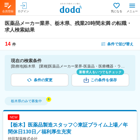
会員登録
ログイン
気になる
メニュー
医薬品メーカー業界、栃木県、残業20時間未満
の転職・
求人検索結果
14
条件で並び替え
件
現在の検索条件
[勤務地]栃木県 [業種]医薬品メーカー業界-医薬品・医療機器・ライフサイエンス・医療系サービス [詳細条件](休日・働き方)残業20時間未満
新着求人をいつでもチェック
条件の変更
この条件を保存
栃木県
のみで募集中
NEW
【栃木】医薬品製造スタッフ◇東証プライム上場／年
間休日130日／福利厚生充実
持田製薬株式会社