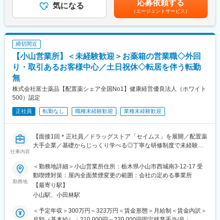
応募依頼する
気になる
給：年1回（4月）＜モデル給与＞※入社3年目平均基本給＋各種手
（エージェントサービス）
■就業環境：
・配置薬や健康食品の期限管理
当＋業績連動給→総支給月額344,141円※業績連動給：月の予算達
・有名ブランドを多数展開している当社製品を特別価格で購入で
・使った分の配置薬を補充
成や売り上げに対して支払われます。賃金はあくまでも目安の金
きます。働きながら自身も美しくなることができる環境です！
・使用したお薬代金の集金
額であり、選考を通じて上下する可能性があります。月給(月額)は
・あなたの奨学金返済を会社が8割負担してくれます！お給料を自
・健康相談、新商品・サービスのご提案 など
固定手当を含めた表記です。
締切間近
身の好きなことに使えると社員に好評の制度です！
【小山営業所】＜未経験歓迎＞お薬箱の営業職◇外回
※一部、新たに配置薬を置いていただくお客様への訪問がありま
す。
り・取引あるお客様中心／土日祝休◇転居を伴う転勤
└配置薬は無料でおけるので、お客様も抵抗なく置いてくれる製
無
品です。
株式会社富士薬品【配置薬シェア全国No1】健康経営優良法人（ホワイト
500）認定
■未経験の方も安心◎充実した研修制度：
・入社直後～2週間 ： OJT形式で、薬の種類や成分など基礎知識
正社員
転勤なし
職種未経験歓迎
業種未経験歓迎
を身につけます。
・入社2週間～1カ月 ： 先輩社員に同行し、仕事の流れを学びま
す。「会話のコツ」や「商品のご案内方法」といった実践的なス
【面接1回＊正社員／ドラッグストア「セイムス」を展開／配置薬
キルを習得します。
大手企業／基礎からじっくり学べる◎丁寧な研修制度で未経験の
仕事内容
・入社1カ月以降 ： 慣れてきたら独り立ち。既存のお客様をメイ
方も安心／残業20h以内＊直行直帰可】
ンに訪問します。
＜勤務地詳細＞小山営業所住所：栃木県小山市西城南3-12-17 受
◎困ったら先輩社員に相談しやすい雰囲気です。
■職務内容：
動喫煙対策：屋内全面禁煙変更の範囲：会社の定める事業所
担当エリアのお客様（個人宅や企業）へ訪問し、配置薬（お薬
勤務地
【最寄り駅】
＜専門資格を取得できる＞
箱）や健康食品の提案をお任せします。
小山駅、小田林駅
・入社後は、医薬品販売の専門知識を身につけるために、登録販
※既に、取引のあるお客様先を訪問するスタイルです。
売者資格を取得していただきます。（取得率90％以上）
＜予定年収＞300万円～323万円＜賃金形態＞月給制＜賃金内訳＞
・資格取得にあたっては、無料で支援を行いますのでご安心くだ
＜仕事の流れ＞
月額（基本給）：210,000円～230,000円固定残業手当/月：