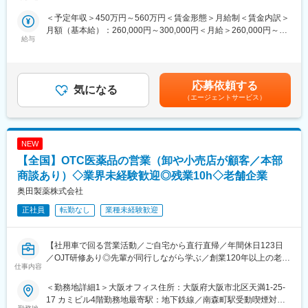
所
※上記URLに記載されている支店・営業所・出張所以外のエリアで
任せします。漢方は昨今、医療現場での活用が進んでいる成長領
の駐在の場合もあります。
＜予定年収＞450万円～560万円＜賃金形態＞月給制＜賃金内訳＞
域です。対象となる診療科は多いですが、特に高齢者医療や女性
月額（基本給）：260,000円～300,000円＜月給＞260,000円～
医療に注力しています。
■クラシエ(株)へ入社後本社での研修期間を経て、MR職としては
給与
300,000円＜昇給有無＞有＜残業手当＞有＜給与補足＞■昇給年1
※担当施設は開業医が中心ですが、大学病院や大病院なども担当
クラシエ薬品(株)への在籍出向となります。
回、賞与年2回■残業手当は残業時間に応じて別途支給※給与条件
し、様々な経験を積むことが出来ます。
出向先：クラシエ薬品株式会社
はご経験やスキルに応じて決定させていただきます。賃金はあく
※MRとは：
勤務可能性がある住所：
までも目安の金額であり、選考を通じて上下する可能性がありま
Medical Representative（メディカル・リプレゼンタティブ）の
応募依頼する
東京都中央区日本橋堀留町1-11-12ＪＰＲ日本橋堀留ビル2階
気になる
す。月給(月額)は固定手当を含めた表記です。
略で、日本語では「医薬情報担当者」を意味します。医師や薬剤
（エージェントサービス）
埼玉県さいたま市大宮区桜木町1-11-9ﾆｯｾｲ大宮桜木町ﾋﾞﾙ9F
師などの医療従事者に対して、自社製品である漢方薬に関する情
神奈川県横浜市神奈川区鶴屋町3-32-13第2安田ﾋﾞﾙ2F
報を提供し、漢方薬の適正使用を促進する役割を担っています。
事業内容：医療用医薬品分野（医薬品部門）
NEW
■研修制度：
変更の範囲：会社の定める業務
入社後、未経験の方は2か月間（8~9月）、経験者の方も1ヶ月間
【全国】OTC医薬品の営業（卸や小売店が顧客／本部
（8月）本社研修がありしっかりとフォローします。漢方業界が初
商談あり）◇業界未経験歓迎◎残業10h◇老舗企業
めての方でもご安心ください！内容は学術（医薬品・漢方薬）、
奥田製薬株式会社
情報提供や説明会のロールプレイイング等インプット、アウトプ
ットの両方の研修を予定しており、現場でご活躍いただくための
正社員
転勤なし
業種未経験歓迎
土台を固めます。（研修期間は変動の可能性あり）
■魅力：
【社用車で回る営業活動／ご自宅から直行直帰／年間休日123日
・産育休、子ども看護休暇、介護休暇、各種自己啓発制度あり
／OJT研修あり◎先輩が同行しながら学ぶ／創業120年以上の老舗
仕事内容
・将来的に漢方薬を熟知する専門家として成長することができま
安定医薬品メーカー】
す。漢方薬を熟知するMRは市場価値も高いです。
＜勤務地詳細1＞大阪オフィス住所：大阪府大阪市北区天満1-25-
■業務内容：
17 カミビル4階勤務地最寄駅：地下鉄線／南森町駅受動喫煙対
■勤務地補足：
医薬品卸やドラッグストア本部に対し、OTC医薬品の新商品提案