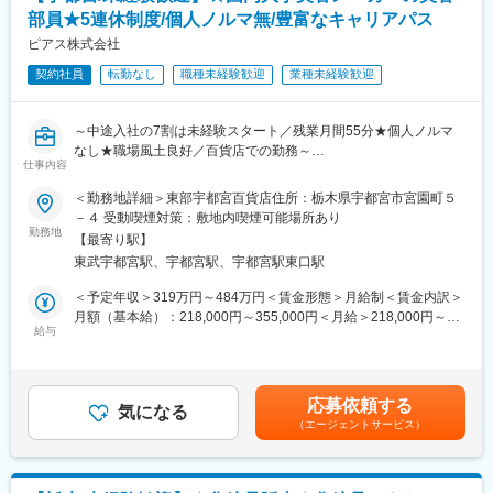
・将来的な開発スピードの加速とテーマ数の増加に備え、現場で
部員★5連休制度/個人ノルマ無/豊富なキャリアパス
主導権を持って手を動かしプロジェクトを停滞させずに完遂させ
る実行力の向上が課題です。ベテラン層の知見を形にし次世代へ
ピアス株式会社
つなぐ実務の担い手を増強することが急務です。
契約社員
転勤なし
職種未経験歓迎
業種未経験歓迎
■業務のすみ分け：
・若手・中堅メンバーがプロジェクトの製剤担当として、試作検
討から資料作成までの実働をリードします。管理職やベテラン層
～中途入社の7割は未経験スタート／残業月間55分★個人ノルマ
は、経験を活かした判断や技術的なバックアップ、マネジメント
なし★職場風土良好／百貨店での勤務～
を担うという明確かつ協力的な役割分担です（業務割合の目安：
仕事内容
※入社日：随時可能
製剤化検討 50%，製造委託先管理 30%，資料作成 10%，会議・
＜勤務地詳細＞東部宇都宮百貨店住所：栃木県宇都宮市宮園町５
部門間連携 10%）
■カバーマークについて
－４ 受動喫煙対策：敷地内喫煙可能場所あり
■組織に関して：
カバーマークは、「ハトムギ化粧水」「OPERA」「デジャヴュ」
勤務地
・40～50代のベテラン層が厚い組織ですが，温厚で穏やかなメン
【最寄り駅】
などのヒット商品を展開する国内大手美容メーカー「ピアスグル
バーが揃っています。また、面倒見の良いメンバーが多いため技
東武宇都宮駅、宇都宮駅、宇都宮駅東口駅
ープ」のブランドで、全国の百貨店に店舗を展開しています。
術的な相談もしやすく若手や中途入社の方も馴染みやすい雰囲気
ファンデーションのエキスパートブランドとして、ファンデーシ
＜予定年収＞319万円～484万円＜賃金形態＞月給制＜賃金内訳＞
です。
ョン・スキンケア・ポイントメイクアップ製品などラインナップ
月額（基本給）：218,000円～355,000円＜月給＞218,000円～
全12名（管理職：2名，20～30代：3名，40～50代：6名，シニ
も豊富。
給与
355,000円＜昇給有無＞有＜残業手当＞有＜給与補足＞■昇給：年
ア：1名）
カウンセリングを通してお客様のお悩みやニーズに寄り添い、喜
1回（4月）■基本賞与：毎月のお給料で分割支給されます（まと
■魅力：
んでいただけた時は大きなやりがいを感じられます。
めて年2回受取りへ変更も可能です）■業績賞与：年2回（昨年支
・大規模な分業化がされておらず、前期・後期開発から承認申
給額43万円）■特別賞与：年1回（昨年支給額15万円）※業績賞与
請、PMDA対応までを一貫してリードできるため。自身の貢献が
応募依頼する
■仕事内容
気になる
と特別賞与は業績状況による■モデル年収：チーフ（5年目）407
製品化に直結する手応えを実感できます。ベテランのバックアッ
（エージェントサービス）
メイクアップやスキンケア、美容サービスに関するカウンセリン
万円賃金はあくまでも目安の金額であり、選考を通じて上下する
プを受けつつ、若いうちから裁量を持って幅広い実務を経験でき
グやタッチアップ、アドバイスを行うお仕事です。
可能性があります。月給(月額)は固定手当を含めた表記です。
るため，製剤研究開発のスペシャリストとしてのキャリア形成を
早期に実現しやすい環境です。
■職場環境