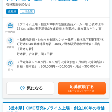
■領域：
杏林製薬株式会社
探索研究（疼痛、自己免疫、神経筋疾患領域）における共同研究
正社員
上場企業
■組織構成
わたらせ創薬センター 研究企画部は以下で構成されています。
【プライム上場・創立100年の老舗医薬品メーカー/自己資本比率
12人（40代 5人、50代以上 7人）
72％の抜群の安定基盤/3年連続売上増/花粉の鼻炎薬など主力商品
6人がアカデミア・早期スタートアップとの協業探索、条件交渉、
仕事内容
多数/】
契約交渉業務を担当。
【変更の範囲：会社の定める業務】
＜勤務地詳細＞わたらせ創薬センター住所：栃木県下都賀郡野木
残り6人が注力領域内疾患の創薬ニーズ調査、研究テーマの事業性
■業務内容：
町野木1848 勤務地最寄駅：JR線／野木駅受動喫煙対策：屋内全
評価。
治験原薬製造，施設管理をお任せします。
勤務地
面禁煙変更の範囲：会社の定める事業所
穏和な性格のメンバーが多く部署内コミュニケーションは良好で
【最寄り駅】
・治験で使用する原薬の製造業務全般
す。
野木駅、古河駅、間々田駅
合成、精製、晶析、乾燥などの操作
製造記録の作成、確認
＜予定年収＞500万円～800万円＜賃金形態＞月給制＜賃金内訳＞
■働き方：
製造設備の洗浄、保守
月額（基本給）：300,000円～450,000円＜月給＞300,000円～
在宅勤務：週２回
品質管理部門との連携
給与
450,000円＜昇給有無＞有＜残業手当＞有＜給与補足＞※上記年収
フレックス：10:00~15:30がコアタイム
・GMP（医薬品製造管理及び品質管理に関する基準）に準拠した
は予定年収であり経験に応じて前後する可能性がございます。※上
車通勤又は電車で通われている方は最寄駅からシャトルバスがで
作業
記の年収に、別途住宅手当と家族手当が加算されます。賃金はあ
ております。
・製造手順書、記録書の作成、改訂
くまでも目安の金額であり、選考を通じて上下する可能性があり
応募依頼する
・安全性、環境への配慮に基づいた作業
気になる
ます。月給(月額)は固定手当を含めた表記です。
■ポジションの魅力：
（エージェントサービス）
・一般的な有機合成の実験業務
全社方針として外部連携の強化を打ち出しており、アカデミア・
■組織構成：
早期スタートアップとの協業を経営層が強くサポート
30代5名，40代8名，50代1名
協業先との交渉や社内各部門とのコミュニケーションの中心的人
■当社の魅力：
財としての活躍が可能です。
【栃木県】CMC研究※プライム上場・創立100年の老舗
当社は、プライム上場の創立100年の老舗医薬品メーカーです。