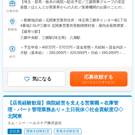
【埼玉・群馬・栃木の病院へ駐在予定／三菱商事グループの安定
基盤／ほとんどが異業界からの入社／医療機関のお困りごとの調
仕事内容
整・解決がミッション】
＜勤務地詳細＞北関東営業所住所：埼玉県三郷市インター南1丁目
■職務内容：
4番地2 GLP三郷Ⅲ 北関東営業所受動喫煙対策：屋内全面禁煙変更
当社は、病院経営のパートナーとして、病院で使用する医療材料
勤務地
の範囲：会社の定める事業所
【最寄り駅】
や医薬品の調達、物品管理や、医療材料費に関する削減の提案を
三郷中央駅、三郷駅(埼玉県)、八潮駅
行っております。
本ポジションでは、基本的には顧客となる病院に常駐し、医療現
＜予定年収＞460万円～570万円＜賃金形態＞月給制＜賃金内訳＞
場の後方支援に必要な業務に取り組んでいただきます。
月額（基本給）：260,000円～320,000円＜月給＞260,000円～
★営業ポジションですが、ノルマはありません。
給与
320,000円＜昇給有無＞有＜残業手当＞有＜給与補足＞前職、経
験を考慮のうえ決定します。上記年収は残業手当も含んだ金額で
＜具体的な業務内容＞
す。■賞与：年2回（前年度実績4か月分）■昇給：年1回賃金はあ
（1）病院内の物流管理（SPD）
くまでも目安の金額であり、選考を通じて上下する可能性があり
応募依頼する
・医療材料や医薬品の調達代行
気になる
ます。月給(月額)は固定手当を含めた表記です。
（エージェントサービス）
・医療材料や医薬品の在庫管理
・スケジュール管理
・購入した材料を各診療科へ納品、パートさんの管理
└材料の仕分けや納品作業はパートさんが担当しております。そ
【店長経験歓迎】病院経営を支える営業職＜在庫管
のため、パートさんの業務サポートやシフト調整も行います。
理・パート管理業務あり＞土日祝休◇社会貢献度◎◇
北関東
※医療材料とは？：注射やガーゼなど病院で使用される材料
エム・シー・ヘルスケア株式会社
（2）医療製品の購入価格削減
正社員
職種未経験歓迎
業種未経験歓迎
医療材料の価格は、地域や病院の間で大きなばらつきがため、当