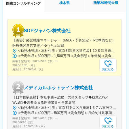
様に向き合う時間が増え、患者様への貢献につながります。
栃木県
残業20時間未満
医療コンサルティング
MTG）
・医療の最前線で働く方からの信頼と期待に応え、感謝される瞬
↓
間は、日本の医療を支える存在であることを実感します。
13時 昼休憩
↓
14時 （川崎院へ移動、院責とのMTG等）
変更の範囲：会社の定める業務
SDPジャパン株式会社
↓
16時 （上?である統括とMTG等）
【渋谷】経営戦略マネージャー（M&A・予算策定・IPO準備など）
↓
医療機関運営支援／ゆうちょ出資
19時 帰宅
＜勤務地詳細＞本社住所：東京都渋谷区道玄坂1-10-8 渋谷道玄坂東急ビル6F受動喫煙対策：屋内全面禁煙変更の範囲：会社の定める事業所
＜予定年収＞800万円～1,500万円＜賃金形態＞年俸制＜賃金内訳＞年額（基本給）：8,000,000円～15,000,000円＜月額＞666,666円～1,250,000円（12分割）＜昇給有無＞有＜残業手当＞無賃金はあくまでも目安の金額であり、選考を通じて上下する可能性があります。月給(月額)は固定手当を含めた表記です。
■当社について：
掲載予定期間：
◎2006年に医療機器商社として創業した当社は、主に美容整形・
2026/7/23（木）
〜
2026/10/21（水）
美容外科で利用される美容機器の卸販売・賃貸・メンテナンスを
気になる
更新日：
2026/8/4（火）
行っており、各種医学会やセミナーにも積極的に出展し、国内・
海外の様々な医療機器・美容機器等を紹介していました。
◎2011年に医療コンサルティング会社と合併し、2012年10月よ
メディカルホットライン株式会社
り医療に特化したコンサルティングを主軸とした事業を展開して
います。
【日本橋駅直結】本社事務～総務・労務スタッフ◆残業20h／
◎クリニックでは、当社の受付スタッフやカウンセラーが実務面
WLB◎◆需要高まる医療業界へ事業展開
をしっかりサポートいるため、既存店舗のサポートだけでなく新
＜勤務地詳細＞本社住所：東京都中央区八重洲1-3-7 八重洲ファーストフィナンシャルビル13F受動喫煙対策：屋内全面禁煙変更の範囲：会社の定める事業所
規開院も計画しています。今後は既存のクリニック以外に対して
＜予定年収＞400万円～500万円＜賃金形態＞月給制補足事項なし＜賃金内訳＞月額（基本給）：235,000円～284,000円固定残業手当/月：45,000円～66,000円（固定残業時間25時間0分/月）超過した時間外労働の残業手当は追加支給＜月給＞280,000円～350,000円（一律手当を含む）＜昇給有無＞有＜残業手当＞有＜給与補足＞※給与詳細は、ご経験やスキルを考慮のうえ決定します。■昇給：年1回 査定により決定■賞与：年2回（7 月・12 月） 都度査定により決定 算定対象期間に準ずる賃金はあくまでも目安の金額であり、選考を通じて上下する可能性があります。月給(月額)は固定手当を含めた表記です。
も積極的にコンサルティング事業を展開する予定です。
掲載予定期間：
2026/6/18（木）
〜
2026/9/16（水）
気になる
更新日：
2026/6/18（木）