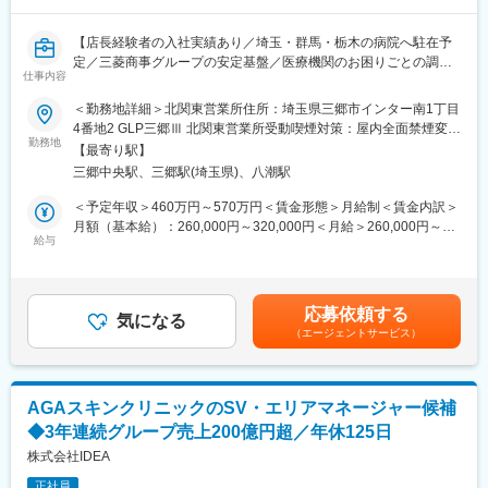
社が、医療スタッフとメーカー、ディーラーの間に立ち、適切な
価格で安定的な調達を実現します。
【店長経験者の入社実績あり／埼玉・群馬・栃木の病院へ駐在予
定／三菱商事グループの安定基盤／医療機関のお困りごとの調
【実施内容】
仕事内容
整・解決がミッション】
・メーカー、ディーラー（販売代理店）との価格交渉支援
・コストが低い製品を採用するために、ドクターなど医療スタッ
＜勤務地詳細＞北関東営業所住所：埼玉県三郷市インター南1丁目
■職務内容：
フへの提案
4番地2 GLP三郷Ⅲ 北関東営業所受動喫煙対策：屋内全面禁煙変更
当社は、病院経営のパートナーとして、病院で使用する医療材料
勤務地
※医療スタッフの意向を確認し、コストとのバランスを鑑みて、改
の範囲：会社の定める事業所
【最寄り駅】
や医薬品の調達、物品管理や、医療材料費に関する削減の提案を
善に向けた提案・各所の調整を行います。
三郷中央駅、三郷駅(埼玉県)、八潮駅
行っております。
本ポジションでは、基本的には顧客となる病院に常駐し、医療現
■入社後のサポート体制：
＜予定年収＞460万円～570万円＜賃金形態＞月給制＜賃金内訳＞
場の後方支援に必要な業務に取り組んでいただきます。
・2～3年程度をめどに、商材知識を身につけていただきます。
月額（基本給）：260,000円～320,000円＜月給＞260,000円～
★営業ポジションですが、ノルマはありません。
給与
・まずは現場に慣れていただき、その後、価格交渉や医療従事者
320,000円＜昇給有無＞有＜残業手当＞有＜給与補足＞前職、経
へのコスト削減提案などに挑戦いただきます。
験を考慮のうえ決定します。上記年収は残業手当も含んだ金額で
＜具体的な業務内容＞
・基本的にOJTにて現場を学んでいただきます。先輩社員が丁寧
す。■賞与：年2回（前年度実績4か月分）■昇給：年1回賃金はあ
（1）病院内の物流管理（SPD）
にサポートしていくので、初めての方も安心です。
くまでも目安の金額であり、選考を通じて上下する可能性があり
応募依頼する
・医療材料や医薬品の調達代行
気になる
・基本的に、病院へ常駐するスタイルでの勤務となりますが、同
ます。月給(月額)は固定手当を含めた表記です。
（エージェントサービス）
・医療材料や医薬品の在庫管理
じ部署のスタッフが常に気にかけてくれるため、不安はすぐに解
・スケジュール管理
消される環境です。
・購入した材料を各診療科へ納品、パートさんの管理
※埼玉・群馬・栃木エリア担当
└材料の仕分けや納品作業はパートさんが担当しております。そ
AGAスキンクリニックのSV・エリアマネージャー候補
のため、パートさんの業務サポートやシフト調整も行います。
■やりがい：
◆3年連続グループ売上200億円超／年休125日
・医療機関の課題やお困りごとの解決により、医療従事者が患者
※医療材料とは？：注射やガーゼなど病院で使用される材料
株式会社IDEA
様に向き合う時間が増え、患者様への貢献につながります。
・医療の最前線で働く方からの信頼と期待に応え、感謝される瞬
正社員