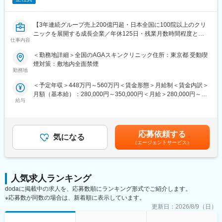
（2）医療製品の購入価格削減
間は、日本の医療を支える存在であることを実感します。
医療材料の価格は、地域や病院の間で大きなばらつきがため、当
社が、医療スタッフとメーカー、ディーラーの間に立ち、適切な
変更の範囲：会社の定める業務
【3年連続グループ売上200億円超・日本全国に100院以上のクリ
価格で安定的な調達を実現します。
ニックを展開する成長企業／年休125日・残業月数時間程度とメ
仕事内容
リハリのついた働き方が可能】
【実施内容】
■業務内容：
＜勤務地詳細＞全国のAGAスキンクリニック住所：東京都 受動喫
・メーカー、ディーラー（販売代理店）との価格交渉支援
全国に展開している発毛専門クリニック「AGAスキンクリニッ
煙対策：敷地内全面禁煙
・コストが低い製品を採用するために、ドクターなど医療スタッ
ク」にて、3～6院を管理していただく、マネージャー候補を募集
勤務地
フへの提案
いたします。
※医療スタッフの意向を確認し、コストとのバランスを鑑みて、改
＜予定年収＞448万円～560万円＜賃金形態＞月給制＜賃金内訳＞
※初任地に関しては、選考を通じてご希望をお伺いし、考慮した上
善に向けた提案・各所の調整を行います。
月額（基本給）：280,000円～350,000円＜月給＞280,000円～
で決定いたします。
給与
350,000円＜昇給有無＞有＜残業手当＞有＜給与補足＞※経験・能
■入社後のサポート体制：
力を考慮し決定いたします。■賞与：年2回（7月、12月）※昨年実
■業務詳細：
・2～3年程度をめどに、商材知識を身につけていただきます。
績績2か月分×2回■昇給：年1回（4月）賃金はあくまでも目安の金
・担当エリア各クリニックの売上管理、在庫管理、目標管理
・まずは現場に慣れていただき、その後、価格交渉や医療従事者
額であり、選考を通じて上下する可能性があります。月給(月額)は
・クリニックスタッフの採用業務（面接など）
応募依頼する
へのコスト削減提案などに挑戦いただきます。
気になる
固定手当を含めた表記です。
・受付スタッフの教育、指導、マネジメント
（エージェントサービス）
・基本的にOJTにて現場を学んでいただきます。先輩社員が丁寧
・本部会議への参加
にサポートしていくので、初めての方も安心です。
・各種研修参加（年数回）
・基本的に、病院へ常駐するスタイルでの勤務となりますが、同
・各種トラブル対応（設備関連・クレーム）、改善対応
じ部署のスタッフが常に気にかけてくれるため、不安はすぐに解
月に20日程度、管理している医院で勤務いたします。クリニック
人気求人ランキング
消される環境です。
の中心メンバー、将来のマネージャー候補として、ご活躍頂ける
dodaに掲載中の求人を、応募数順にランキング形式でご紹介します。
※埼玉・群馬・栃木エリア担当
方を募集いたします。
※応募数が同数の場合は、新着順に表示しています。
更新日：
2026/8/9（日）
■やりがい：
■勤務例：横浜のマネージャー候補の主な1日の流れ
・医療機関の課題やお困りごとの解決により、医療従事者が患者
10時 出社（横浜院、朝礼参加し、メールチェック、院責との