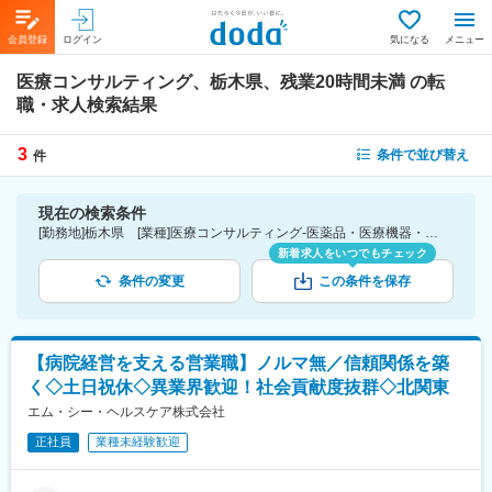
会員登録
ログイン
気になる
メニュー
医療コンサルティング、栃木県、残業20時間未満
の転
職・求人検索結果
3
条件で並び替え
件
現在の検索条件
[勤務地]栃木県 [業種]医療コンサルティング-医薬品・医療機器・ライフサイエンス・医療系サービス [詳細条件](休日・働き方)残業20時間未満
新着求人をいつでもチェック
条件の変更
この条件を保存
【病院経営を支える営業職】ノルマ無／信頼関係を築
く◇土日祝休◇異業界歓迎！社会貢献度抜群◇北関東
エム・シー・ヘルスケア株式会社
正社員
業種未経験歓迎