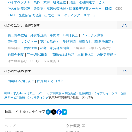
バイオベンチャー業界
大学・研究施設
介護・福祉関連サービス
その他医療関連
診断薬・臨床検査機器・臨床検査試薬メーカー
SMO
CSO
CMO
医療広告代理店・出版社・マーケティング・リサーチ
ほかのこだわり条件で探す
第二新卒歓迎
外資系企業
年間休日120日以上
フレックス勤務
管理職・マネジャー
英語を活かす
学歴不問
転勤なし（勤務地限定）
服装自由
女性活躍
社宅・家賃補助制度
上場企業
中国語を活かす
退職金制度
完全週休2日制
職種未経験歓迎
土日祝休み
原則定時退社
海外出張あり
U・Iターン支援あり
ほかの固定給で探す
固定給25万円以上
固定給35万円以上
転職・求人doda（デューダ）トップ
関東
栃木県
医薬品・医療機器・ライフサイエンス・医療
系サービス
医療コンサルティング
残業20時間未満の転職・求人情報
転職サイト dodaをシェア
ヘルプ
会社概要