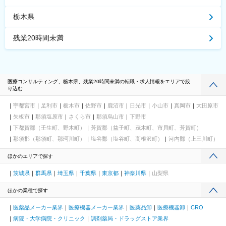
栃木県
残業20時間未満
医療コンサルティング、栃木県、残業20時間未満の転職・求人情報をエリアで絞
り込む
宇都宮市
足利市
栃木市
佐野市
鹿沼市
日光市
小山市
真岡市
大田原市
矢板市
那須塩原市
さくら市
那須烏山市
下野市
下都賀郡（壬生町、野木町）
芳賀郡（益子町、茂木町、市貝町、芳賀町）
那須郡（那須町、那珂川町）
塩谷郡（塩谷町、高根沢町）
河内郡（上三川町）
ほかのエリアで探す
茨城県
群馬県
埼玉県
千葉県
東京都
神奈川県
山梨県
ほかの業種で探す
医薬品メーカー業界
医療機器メーカー業界
医薬品卸
医療機器卸
CRO
病院・大学病院・クリニック
調剤薬局・ドラッグストア業界