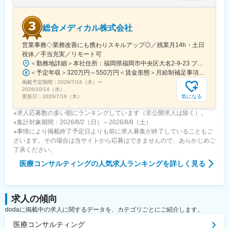
総合メディカル株式会社
営業事務◇業務改善にも携わりスキルアップ◎／残業月14h・土日
祝休／手当充実／リモート可
＜勤務地詳細＞本社住所：福岡県福岡市中央区大名2-9-23 プリオ福岡ビル勤務地最寄駅：地下鉄空港線／天神駅受動喫煙対策：屋内全面禁煙変更の範囲：会社の定める事業所
＜予定年収＞320万円～550万円＜賃金形態＞月給制補足事項なし＜賃金内訳＞月額（基本給）：200,000円～246,000円その他固定手当/月：20,000円～110,000円＜月給＞220,000円～356,000円＜昇給有無＞有＜残業手当＞有＜給与補足＞※実際の年収は面談・面接後に経歴や能力に応じて決定します※求人票の想定年収に当てはまらないケースも発生する可能性があります賞与年2回（2025年度実績4.4ヶ月）、昇給年1回住宅補助手当、家族手当、残業手当、休日出勤手当など賃金はあくまでも目安の金額であり、選考を通じて上下する可能性があります。月給(月額)は固定手当を含めた表記です。
掲載予定期間：
2026/7/16（木）
〜
2026/10/14（水）
気になる
更新日：
2026/7/16（木）
※求人応募数の多い順にランキングしています（非公開求人は除く）。
※集計対象期間：2026/8/2（日）～2026/8/8（土）
※事情により掲載終了予定日よりも前に求人募集が終了していることもご
ざいます。その場合は当サイトから応募はできませんので、あらかじめご
了承ください。
医療コンサルティング
の人気求人ランキングを詳しく見る
求人の傾向
dodaに掲載中の求人に関するデータを、カテゴリごとにご紹介します。
医療コンサルティング