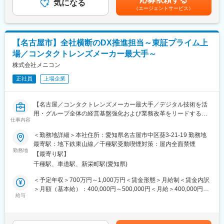
するとともに、内製構築可能なスキルや体制を構築。
気になる
額)は固定手当を含めた表記です。
研修出張は、月曜日～金曜日の、4日間もしくは5日間の1週間単
（エージェントサービス）
・AI以外の新たな技術にも興味を持ち、用途に併せ適切な提案を
位。
実施するとともにスピーディーに検証、実装に繋げる。
週末はご自宅へお戻りいただけます。
・当社デジタル戦略に基づくデータ収集・統合・活用の効率的な
川崎市の東京技術研究所にしか常備していない機器・製品もある
実装・運用を実現する。
ため、研修は必須となります。
【名古屋市】全社横断のDX推進担当～東証プライム上
この研修出張を、習熟度に応じて、合計で4回～8回行っていただ
場／コンタクトレンズメーカー最大手～
■業務内容：
く必要がございます。
・AI CoE組織の全社デジタル戦略に沿い、ユースケース実現に向
株式会社メニコン
けたシステムの構築。
【キャリアパス】
正社員
上場企業
・評価運用（EvalOps）やコンテキストエンジニアリングの知識
技術職のプロフェッショナル、または後輩育成・組織運営等マネ
を高め、有効なAIエージェント構築に向けた体制の整備。
ジメントを目指すことが可能です。自由に選択できます。
・起案部門と連携し適切なシステムを提案、構築の実現。
【名古屋／コンタクトレンズメーカー最大手／デジタル技術を活
【会社概要】
用・グループ全体の経営基盤強化および業務改革をリードする推
■将来的なキャリアの方向性：
仕事内容
1947年に創業、1948年設立した歴史ある当社。東京、札幌、大
進者を募集します】
・デジタル関連部門の責任者
阪、福岡、名古屋と各地に拠点を展開し、現在は国内外約20か所
＜勤務地詳細＞本社住所：愛知県名古屋市中区葵3-21-19 勤務地
・マーケティング部門のIT担当
に事業所を設けています。
■職務内容：
最寄駅：地下鉄東山線／千種駅受動喫煙対策：屋内全面禁煙
・戦略立案から現場への実装までをつなぎ、全社視点での価値創
勤務地
■当社の特徴：
【最寄り駅】
変更の範囲：会社の定める業務
出を担っていただきます。
当社は角膜コンタクトレンズを開発して以来、国内コンタクトレ
千種駅、車道駅、新栄町駅(愛知県)
・本ポジションは経営企画部門に所属し、デジタル戦略領域に
ンズ業界を牽引し続けてきました。、ハードコンタクトレンズ、
て、構想力と実行力の両軸を発揮して、全社横断でDXを推進して
＜予定年収＞700万円～1,000万円＜賃金形態＞月給制＜賃金内訳
ソフトコンタクトレンズ市場において国内トップクラスクラスシ
いただきます。
＞月額（基本給）：400,000円～500,000円＜月給＞400,000円～
ェアを獲得しています。
給与
500,000円＜昇給有無＞有＜残業手当＞有＜給与補足＞※給与詳細
当社は2015年6月、東京証券取引所第一部に株式を公開し、今後
■本ポジションのミッション：
は、スキルや年齢、業績に応じて決定します。■賞与あり（過去実
の成長戦略として海外展開の強化と加速を掲げています。
・経営企画という全社を俯瞰する立場から、日々の業務改善から
績…年間5ヶ月程度）※業績により変動あり賃金はあくまでも目安
現在、世界有数のコンタクトレンズメーカーとして、更なる飛躍
戦略レベルの施策まで幅広く関わっていただきます。