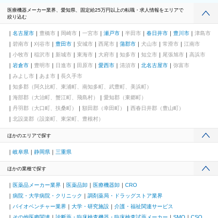
医療機器メーカー業界、愛知県、固定給25万円以上の転職・求人情報をエリアで
絞り込む
名古屋市
豊橋市
岡崎市
一宮市
瀬戸市
半田市
春日井市
豊川市
津島市
碧南市
刈谷市
豊田市
安城市
西尾市
蒲郡市
犬山市
常滑市
江南市
小牧市
稲沢市
新城市
東海市
大府市
知多市
知立市
尾張旭市
高浜市
岩倉市
豊明市
日進市
田原市
愛西市
清須市
北名古屋市
弥富市
みよし市
あま市
長久手市
知多郡（阿久比町、東浦町、南知多町、武豊町、美浜町）
海部郡（大治町、蟹江町、飛島村）
愛知郡（東郷町）
丹羽郡（大口町、扶桑町）
額田郡（幸田町）
西春日井郡（豊山町）
北設楽郡（設楽町、東栄町、豊根村）
ほかのエリアで探す
岐阜県
静岡県
三重県
ほかの業種で探す
医薬品メーカー業界
医薬品卸
医療機器卸
CRO
病院・大学病院・クリニック
調剤薬局・ドラッグストア業界
バイオベンチャー業界
大学・研究施設
介護・福祉関連サービス
その他医療関連
診断薬・臨床検査機器・臨床検査試薬メーカー
SMO
CSO