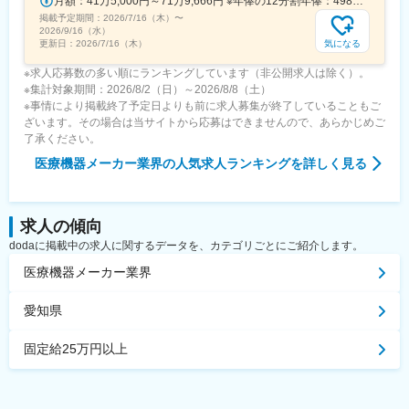
月額：41万5,000円～71万9,666円 ※年俸の12分割年俸：498万円～863万5,992円（固定残業手当を含む）＋Sales Pay（内訳）年額（基本給）：450万円～800万円固定残業手当：月4万円～5万3,000円（12時間分）※超過した時間外労働の残業手当は追加支給◎Sales Pay：年額（基本給）の10％支給あり
掲載予定期間：
2026/7/16（木）
〜
2026/9/16（水）
気になる
更新日：
2026/7/16（木）
※求人応募数の多い順にランキングしています（非公開求人は除く）。
※集計対象期間：2026/8/2（日）～2026/8/8（土）
※事情により掲載終了予定日よりも前に求人募集が終了していることもご
ざいます。その場合は当サイトから応募はできませんので、あらかじめご
了承ください。
医療機器メーカー業界
の人気求人ランキングを詳しく見る
求人の傾向
dodaに掲載中の求人に関するデータを、カテゴリごとにご紹介します。
医療機器メーカー業界
愛知県
固定給25万円以上