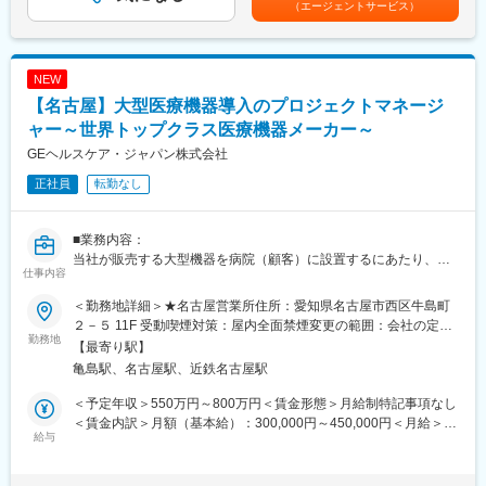
（エージェントサービス）
メインで扱う商品は、補聴器や健康機器など。
考を通じて上下する可能性があります。月給(月額)は固定手当を含
実際に商品に触れながら、その良さを伝えていきます。
めた表記です。
◎イベントの企画運営
NEW
展示会や体験イベントなどを企画し、来場された方に商品を体験
【名古屋】大型医療機器導入のプロジェクトマネージ
してもらう
健康に関する相談を受けていただきます。
ャー～世界トップクラス医療機器メーカー～
など、人と直接関わりながら製品の魅力を伝える仕事です。
GEヘルスケア・ジャパン株式会社
「人前で話すのが好き」「イベントが好き」な方は特に活躍でき
正社員
転勤なし
ます。
■働く環境：
■業務内容：
営業未経験の方でも安心して成長いただける環境です。実際に、
当社が販売する大型機器を病院（顧客）に設置するにあたり、施
営業未経験からスタートした社員も多く在籍しています。商品知
仕事内容
設の現地調査から最適なサイトプランニング（経路、設置判断、
識はゼロからレクチャーや話し方・提案の仕方も先輩が丁寧にサ
環境整備等）を行い、必要であれば工事の見積取得をし顧客との
ポートいただけます。また慣れるまでは同行営業いたします。
＜勤務地詳細＞★名古屋営業所住所：愛知県名古屋市西区牛島町
コミュニケーションを通して顧客の要望に沿ったプランを提案
２－５ 11F 受動喫煙対策：屋内全面禁煙変更の範囲：会社の定め
し、営業と共闘して機器の販売活動のサポートを行う。
勤務地
■当社の製品（一部抜粋）：
る事業所（リモートワーク含む）
【最寄り駅】
・Project Managementスキルを有し、受注前から売上までのプロ
マッサージチェア：人気のコンパクトモデルから豊富な機能を備
亀島駅、名古屋駅、近鉄名古屋駅
ジェクトを遂行する。
えた最高峰モデルまで多種多様
・プロジェクトを通じて顧客満足度を得る。
▽SYNCA（シンカ）上質で健康なライフスタイルを提案する美容
＜予定年収＞550万円～800万円＜賃金形態＞月給制特記事項なし
・医療機器の設置品質を確保する。
健康ブランドhttps://www.synca-wellness.jp/
＜賃金内訳＞月額（基本給）：300,000円～450,000円＜月給＞
・製品設置のための最適なサイティングプラン（経路、設置判
給与
300,000円～450,000円＜昇給有無＞有＜残業手当＞有＜給与補足
断、環境整備等）を行う。
★当社の魅力★
＞※過去のご経験・スキルにより検討いたします。■昇給：年1回
・顧客の要望に沿ったレイアウト図作成・及び修正を行う。
（1）安定的な基盤：
（4月） ■賞与：年3回（7月、12月、翌年3月） 賃金はあくまでも