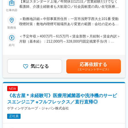
【東証スタンダード上場／年間休日121日／営業経験だけでなく
を担当いただきます。
看護師、介護士経験者も大歓迎◎／社会貢献度の高い在宅医療機
１システム導入前
仕事内容
器の提案営業／高齢者との関わりが多いお仕事です】
・クリニックとの打ち合わせ ・既存運用のヒアリング ・導入スケ
ジュールの調整 ・利用方法の提案
＜勤務地詳細＞中部事業所住所：一宮市浅野字西大土101番 受動
■担当業務：
２システム導入時
喫煙対策：敷地内喫煙可能場所あり変更の範囲：会社の定める事
・在宅医療機器を病院・クリニックなどに提案するお仕事です。
勤務地
・操作説明 ・データ移行サポート ・現場立ち合い ・医師やスタ
業所
超高齢者社会で需要拡大中。
ッフへの研修実施
＜予定年収＞400万円～615万円＜賃金形態＞月給制＜賃金内訳＞
３システム稼働後
月額（基本給）：212,000円～328,000円固定残業手当/月：
■仕事内容：
・利用状況の確認 ・運用改善提案 ・課題解決支援 ・追加商材の
給与
38,000円～58,000円（固定残業時間20時間0分/月）超過した時間
・在宅医療機器の提案、設置後の患者様やご家族へのフォローを
案内
外労働の残業手当は追加支給＜月給＞250,000円～386,000円（一
おまかせします。
お客様1社ごとに平均6～8回ほど関わりながら導入成功まで伴走
律手当を含む）＜昇給有無＞有＜残業手当＞有＜給与補足＞※給与
■具体的には：
します。
幅はスキル・資格による■別途支給手当：■昇給あり（前年度実
〇病院・クリニック等への営業
応募依頼する
短期的な売上を追う営業ではなく、顧客の成功を支援するカスタ
気になる
績：１ヶ月あたり1％～2％）■賞与あり（前年度実績：年2回・計
・HOT（在宅酸素療法機器）
マーサクセスに近いポジションです。
（エージェントサービス）
3.95ヶ月分）賃金はあくまでも目安の金額であり、選考を通じて
・CPAP（睡眠時の無呼吸防止機器）
上下する可能性があります。月給(月額)は固定手当を含めた表記で
・HMV（人工呼吸器）
■入社後のサポート：
す。
〇患者様へのフォロー活動
・1か月間の入社後研修あり
NEW
・在宅医療機器の納入／メンテナンス
└社内専任担当者から、取り扱いシステムや医療事務について、
・使用方法の説明／アフターフォロー
《名古屋＊未経験可》医療用滅菌器や洗浄機のサービ
カリキュラムに沿った研修を受講し、基本知識を学んでいただき
・酸素ボンベの配達
ます。
スエンジニア ※フルフレックス／直行直帰◎
営業活動は既存9割・新規1割となっており、患者様への訪問も担
ゲティンゲグループ・ジャパン株式会社
当数により異なります。
変更の範囲：会社の定める業務
正社員
〇担当エリア
愛知県内一部岐阜県（岐阜市、各務原市）