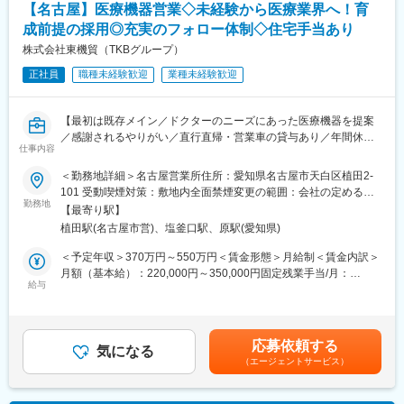
【名古屋】医療機器営業◇未経験から医療業界へ！育
経験、ご志向を考慮したキャリアを実現できます。
・担当地域：名古屋エリアでの日帰り出張や状況に応じて宿泊を
伴う出張もございます。
成前提の採用◎充実のフォロー体制◇住宅手当あり
変更の範囲：会社の定める業務
※基本的に夜間対応は発生いたしません
株式会社東機貿（TKBグループ）
正社員
職種未経験歓迎
業種未経験歓迎
＜対応製品一覧＞
ご経験、スキル、ご意向に応じて以下の製品群にご対応いただき
ます。
【最初は既存メイン／ドクターのニーズにあった医療機器を提案
■エネルギー・環境分野
／感謝されるやりがい／直行直帰・営業車の貸与あり／年間休日
■バイオ・ヘルスケア
仕事内容
120日／日本の歴史あるグローバル企業】
■先端材料・半導体
＜勤務地詳細＞名古屋営業所住所：愛知県名古屋市天白区植田2-
■職務詳細：
【部署の雰囲気】
101 受動喫煙対策：敷地内全面禁煙変更の範囲：会社の定める事
担当エリア病院へ訪問、ドクターや医療従事者がどんな医療機器
勤務地
お客様の声を最前線で聞き取り、顧客ニーズを開発や納入に活か
業所
【最寄り駅】
を必要としているかヒアリングします。ニーズを把握したら適切
す文化が根付いています。現場の情報を基に製品改善が行われる
植田駅(名古屋市営)、塩釜口駅、原駅(愛知県)
な製品を提案し、導入して頂きます。提案先は最初は既存がメイ
ことが多々あるボトムアップ型の組織で、文字通りの風通しの良
ンで、ゆくゆくは新規開拓もお任せいたします。外科製品の販売
い環境が整っています。また品質改善活動など、品質や技術力を
＜予定年収＞370万円～550万円＜賃金形態＞月給制＜賃金内訳＞
においては手術に立ち会うこともあり、実際の臨床現場での製品
高め合う機会も多くあり各社員と協力関係を築きながら自身のス
月額（基本給）：220,000円～350,000円固定残業手当/月：
説明なども行います。
給与
キルを磨くことができます。
40,000円（固定残業時間22時間0分/月～17時間0分/月）超過した
※直行直帰型
時間外労働の残業手当は追加支給＜月給＞260,000円～390,000円
※会社貸与の営業車で各お客様先を訪問
【キャリアパス】
（一律手当を含む）＜昇給有無＞有＜残業手当＞有＜給与補足＞■
複数の製品に関わることができ、対応可能製品と専門性の双方で
経験・スキル考慮の上決定します。賃金はあくまでも目安の金額
応募依頼する
■入社後の研修について：
気になる
スキルアップを実現できます。充実したOJT、定期的集合研修に
であり、選考を通じて上下する可能性があります。月給(月額)は固
（エージェントサービス）
導入研修・OJTを通じて仕事を学びます。入社後は2～3カ月間は
て長期的なキャリア形成が可能。エンジニアから将来的には、チ
定手当を含めた表記です。
OJTで知識をつけていただき、早ければ2～3カ月、遅ければ半年
ームリーダーへ昇進していただき、チームマネジメントや予算管
で一人立ちとなる想定です。製品についての勉強会なども営業所
理や客先対応管理など活躍の機会を広げていただけます。