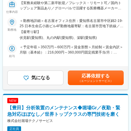
※直行直帰OK 上長の承認があれば直行直帰も可能です。
【実務未経験や第二新卒歓迎／フレックス・リモート可／国内ト
ップシェア製品あり／グローバルで活躍する医療機器メーカー】
仕事内容
■仕事の特徴：
〇社会貢献度の高い仕事です。
■業務概要：
＜勤務地詳細＞名古屋オフィス住所：愛知県名古屋市中区錦2-19-
・入社後は先輩スタッフによるOJTがあります。上司や先輩がし
サービスエンジニアとして、同社の主力製品でもある医療用滅菌
25 日本生命広小路ビル4F勤務地最寄駅：名古屋市営地下鉄線／伏
っかりフォローします。
器や洗浄機をはじめとした機器の修理・保守点検業務をお任せい
勤務地
見駅受動喫煙対策：屋内全面禁煙変更の範囲：会社の定める事業
【最寄り駅】
・座学や現場研修など必要に応じて対応可能です。おおよそ1年で
たします。
所（リモートワーク含む）
伏見駅(愛知県)、丸の内駅(愛知県)、栄駅(愛知県)
一通りの業務ができるようになります。
〇長く安心して働ける勤務体系
■業務詳細：
＜予定年収＞350万円～600万円＜賃金形態＞月給制＜賃金内訳＞
・GW／年末年始には長期休暇もあり、年間休日は121日
・担当の医療施設へ訪問し自社製品のメンテナンス（修理・保守
月額（基本給）：216,000円～360,000円固定残業手当/月：
・有給休暇は試用期間2ヶ月後より付与
点検）業務
給与
54,000円～90,000円（固定残業時間30時間0分/月）超過した時間
・緊急対応について：緊急時の第一報はコールセンターへ入電、
・施設内担当者への使用方法の説明
外労働の残業手当は追加支給＜月給＞270,000円～450,000円（一
その後必要に応じ当番への依頼となります。夜間や休日などは営
・メンテナンスや製品更新の提案（営業との連携）
律手当を含む）＜昇給有無＞有＜残業手当＞有＜給与補足＞※ご経
業スタッフで各日当番を決めて対応しています。
・搬入、据付試運転調整作業および設置確認記録作成
験やスキル、現年収などを考慮し決定いたします。■給与改定：年
応募依頼する
■組織構成：1３名（20代1名、30代3名、40代4名、50代3名、60
※主な訪問先は院内の中央材料室などです。
気になる
1回（1月）■賞与：年1回（3月）賃金はあくまでも目安の金額で
代2名）
（エージェントサービス）
あり、選考を通じて上下する可能性があります。月給(月額)は固定
■取り扱う機器について：
手当を含めた表記です。
当社は1951年の創業以来、LPガスを中心とした各種ガスの供給と
手術などで使用される医療用器材は、感染症などのリスクを避
関連機器／周辺システムの販売を事業を推進し、
け、患者様に対して安全な状態で使用されなくてはなりません。
NEW
コージェネレーションシステム、ソーラーシステム、燃料電池な
そのために欠かせない製品が当ポジションで取り扱う滅菌器や洗
【豊田】分析装置のメンテナンス◆堀場Gr／夜勤・緊
ど、快適／安全／省エネを実現するエネルギーシステムなども提
浄機です。
案。
急対応ほぼなし／世界トップクラスの専門技術を磨く
■豊富なスキルが身につく：
株式会社堀場テクノサービス
病院等で使用される医療ガス、産業分野を支える産業ガスの供給
機械側だけの対応のみならず、機械を動かすための設備（水周り
と産業機材を提案。
正社員
など）の点検・修理が発生することもあるため、幅広い作業経験