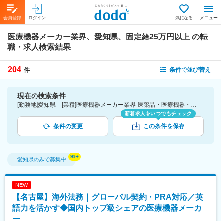
会員登録
ログイン
気になる
メニュー
医療機器メーカー業界、愛知県、固定給25万円以上
の転
職・求人検索結果
204
条件で並び替え
件
現在の検索条件
[勤務地]愛知県 [業種]医療機器メーカー業界-医薬品・医療機器・ライフサイエンス・医療系サービス [詳細条件](待遇・福利厚生)固定給25万円以上
新着求人をいつでもチェック
条件の変更
この条件を保存
愛知県
のみで募集中
NEW
【名古屋】海外法務｜グローバル契約・PRA対応／英
語力を活かす◆国内トップ級シェアの医療機器メーカ
ー