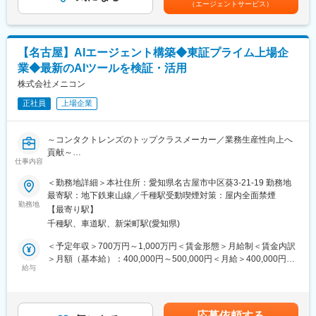
・1万社を超える印刷事業者の中でトップ10に入る売上規模
（エージェントサービス）
す。
・約3万社の企業がお客様。官公庁や中小企業から大手企業まで幅
【担当エリア】
広い顧客と取引があり、1つの業界の景気変動に左右されない安定
富山、石川、福井、岐阜、愛知、三重を担当する拠点です。
性を実現
【名古屋】AIエージェント構築◆東証プライム上場企
【1日の訪問件数】
変更の範囲：会社の定める業務
業◆最新のAIツールを検証・活用
1～4件程度、日によって違います。
また、故障などのトラブル対応の為に急遽訪問が発生する可能性
株式会社メニコン
もあります。保守等に伴う営業活動メインの時はもう少し増える
正社員
上場企業
可能性もあります。
【ポイント】
～コンタクトレンズのトップクラスメーカー／業務生産性向上へ
◎機械・電気電子・ソフトウェアについて広い知識に触れなが
貢献～
ら、医療機器のメンテナンスが中心です。機器に向き合うだけで
仕事内容
なく顧客と接点を持つことも多く、営業と連携してメンテナンス
■業務概要：
＜勤務地詳細＞本社住所：愛知県名古屋市中区葵3-21-19 勤務地
契約に関する提案を行うときもあります。
・当社デジタル推進部エンタープライズテクノロジーチームメン
最寄駅：地下鉄東山線／千種駅受動喫煙対策：屋内全面禁煙
◎予防医療のための機器がメインとなるため、土日の呼び出しは
バーと社長直轄組織であるAI CoEの兼任メンバーとしてご活躍い
勤務地
ほとんどありません！
【最寄り駅】
ただきます。
千種駅、車道駅、新栄町駅(愛知県)
・全社デジタル戦略方針に沿い、最新の各種AIツールを検証・活
【組織体制】
用しながら理解を深め、ユースケースに沿うツールを用いAIエー
＜予定年収＞700万円～1,000万円＜賃金形態＞月給制＜賃金内訳
男性4名（所長1名、メンバー2名。サービス職はメンバー1名）分
ジェント等を構築し業務生産性向上や売上向上に貢献していただ
＞月額（基本給）：400,000円～500,000円＜月給＞400,000円～
からないことを周りに聞きながら取り組める環境です。
きます。
給与
500,000円＜昇給有無＞有＜残業手当＞有＜給与補足＞※給与詳細
は、スキルや年齢、業績に応じて決定します。■賞与あり（過去実
【入社後の研修】
■期待する成果：
績…年間5ヶ月程度）※業績により変動あり賃金はあくまでも目安
入社後OJTも行いつつ、神奈川県川崎市の拠点で技術研修があり
・目的に沿い最適なAIツールを活用可能なよう継続的に探索研究
の金額であり、選考を通じて上下する可能性があります。月給(月
ます。
応募依頼する