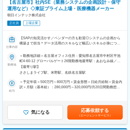
【名古屋市】社内SE（業務システムの企画設計・保守
残業時間は月平均30H程度です。就業時間の管理は徹底されてお
り、全社的に月40時間を超えることはほぼありません。また、1
運用など）◇東証プライム上場・医療機器メーカー
年間（予定）の教育期間経過後はリモート勤務も可能です。
朝日インテック株式会社
正社員
上場企業
■当社の強み
「国内シェアトップクラス」&「110の国と地域でのグローバル展
開」：患者への負担が少ないことから心筋梗塞の治療法等では約
【SAPの知見活かす／ベンダーの方も歓迎◎システムの企画から
90％以上がカテーテル治療が選択されています。その治療に使用
構築まで担当＊データ活用のスキルなど幅広いスキルが身につく
されるカテーテルおよびガイドワイヤ（カテーテルを治療部へ導
仕事内容
環境／幅広いプロジェクトに挑戦できる】
くためのワイヤ）国内トップクラスシェアの実力を誇っていま
す。また、世界110の国と地域でのグローバル規模でのシェアも
＜勤務地詳細＞名古屋オフィス住所：愛知県名古屋市中村区平池
■業務内容：
拡大し続けています。
町4-60-12 グローバルゲート26階勤務地最寄駅：あおなみ線／さ
ご本人の希望、会社判断により、下記いずれかの業務を担ってい
勤務地
さしまライブ駅受動喫煙対策：敷地内全面禁煙
【最寄り駅】
ただきます。
変更の範囲：会社の定める業務
ささしまライブ駅、米野駅、名鉄名古屋駅
（1）基幹システム（生産管理・販売物流・購買管理・原価管理・
会計）の企画・設計・構築・運用・保守業務
＜予定年収＞500万円～800万円＜賃金形態＞日給月給制＜賃金内
（2）BI、RPA各種ツールを活用した、データ活用に関する業務
訳＞月額（基本給）：280,000円～320,000円/月20日間勤務想定
（3）RPA活動の社内、各事業部内への展開、推進業務
給与
＜想定月額＞280,000円～320,000円＜昇給有無＞有＜残業手当＞
有＜給与補足＞■賞与：年2回（ 前年実績 5.0ヶ月相当 ）■対象者
■仕事のやりがい：
には家賃補助手当支給（詳細は面接時に確認可能）※ 上記の他に
成長著しい企業であるため、未着手プロジェクトも多数あり、自
業績により決算賞与あり※ ご経験により年収のご相談に応じます
応募依頼する
ら提案し、各プロジェクトを実現することで、業務の実感が得ら
気になる
賃金はあくまでも目安の金額であり、選考を通じて上下する可能
（エージェントサービス）
れることが当職種のやりがいです。
性があります。月給(月額)は固定手当を含めた表記です。
■働き方の魅力：