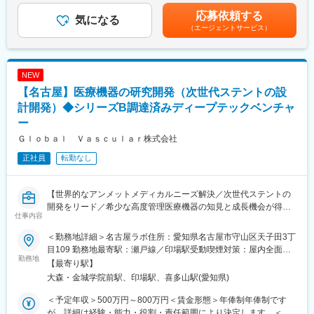
・工事/搬入業者の評価を適時実施し、必要であれば是正措置を行
台湾上場企業のジョンソンヘルステック社が親会社（100％出
目安の金額であり、選考を通じて上下する可能性があります。月
応募依頼する
う。
気になる
資）です。海外資本も取り入れ、グローバル展開を進めておりま
給(月額)は固定手当を含めた表記です。
（エージェントサービス）
・設置工事に関する見積価格の精査を行う。
す。また70年の歴史がある中で、現代のライフスタイルに溶け込
など
む新ブランドを展開するなど、成長を続けております。
病院への移動のための出張などが発生する業務となります。
（2）成長が見込める業界：
少子高齢化が進む一方で医療は発展したこともあり、‘健康志向や
NEW
■特徴（担当製品製品一例）：
セルフケア需要‘が高まっております。当社ではマッサージチェア
【名古屋】医療機器の研究開発（次世代ステントの設
【MRI】GEは超伝導MRIの稼動実績において、日本だけでなく世
を主力に機能性×デザイン性を兼ね備えた製品ラインナップ強化に
界においてもトップシェアを維持し続けています。また、医学研
計開発）◆シリーズB調達済みディープテックベンチャ
努めております。
究分野においても多数の納入実績があり、お客様への研究サポー
ー
ト体制を有しています。
変更の範囲：会社の定める業務
Ｇｌｏｂａｌ Ｖａｓｃｕｌａｒ株式会社
【CT】がん診断、核医学、血管撮影など各領域に特化した幅広い
製品ラインナップを有しています。MRIと同様に圧倒的なトップ
正社員
転勤なし
シェアを有しており、当社とシェア2位の2社だけでも市場の80％
を占めています。
■キャリア形成について：
【世界的なアンメットメディカルニーズ解決／次世代ステントの
年齢、性別、国籍などに関係なく、新たなチャレンジができる社
開発をリード／希少な高度管理医療機器の知見と成長機会が得ら
仕事内容
内公募制度、目標達成度や実績を明確するための世界共通のツー
れる環境です】
ル、スキルアップなどの幅広く学びを支援するためのGEヘルスケ
＜勤務地詳細＞名古屋ラボ住所：愛知県名古屋市守山区天子田3丁
ア独自のオンラインラーニングを提供しています。さらにスター
■業務概要
目109 勤務地最寄駅：瀬戸線／印場駅受動喫煙対策：屋内全面禁
トアップへの出向、病院経営事務局での実習などといった越境学
当社は下肢閉塞性動脈疾患（LEAD）領域における次世代ステント
勤務地
煙変更の範囲：会社の定める事業所（リモートワーク含む）
【最寄り駅】
習などによるリーダーシップの開発にも力を入れています。
の研究・開発を推進しており、本ポジションでは製品実用化に直
大森・金城学院前駅、印場駅、喜多山駅(愛知県)
■福利厚生について：
結する技術開発全般を担当いただきます。設計・評価から生産プ
会社が独自に提供する福利厚生として、レジャー、宿泊施設、フ
ロセス管理まで幅広い業務に参画し、事業化・グローバル展開に
＜予定年収＞500万円～800万円＜賃金形態＞年俸制年俸制です
ィットネスクラブ等の割安利用が可能となる福利厚生サービス、
貢献いただきます。
が、詳細は経験・能力・役割・責任範囲により決定します。＜賃