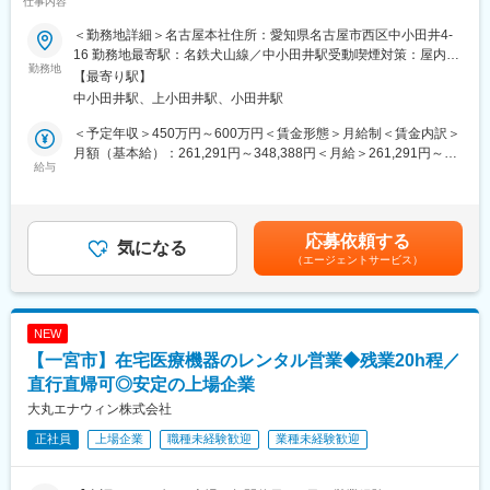
仕事内容
ステムを導入するクリニックをサポート／ほとんどの社員が未経
■当社の強み：
験入社】
◇「国内シェアトップクラス」&「110の国と地域でのグローバル
＜勤務地詳細＞名古屋本社住所：愛知県名古屋市西区中小田井4-
展開」
16 勤務地最寄駅：名鉄犬山線／中小田井駅受動喫煙対策：屋内全
■こんな方におすすめ：
勤務地
患者への負担が少ないことから心筋梗塞の治療法等では約90％以
面禁煙変更の範囲：会社の定める事業所
【最寄り駅】
「売る営業」から「顧客成功を支援する仕事」へキャリアチェン
上がカテーテル治療が選択されています。その治療に使用される
中小田井駅、上小田井駅、小田井駅
ジしませんか？当社では、人材営業やメーカー営業、MR、医療機
カテーテルおよびガイドワイヤー（カテーテルを治療部へ導くた
器営業など、さまざまな営業経験者が活躍しています。
めのワイヤ）国内トップクラスシェアの実力を誇っています。ま
＜予定年収＞450万円～600万円＜賃金形態＞月給制＜賃金内訳＞
数字目標を追うだけではなく、お客様の課題解決に深く携わりた
た、世界110の国と地域でのグローバル規模でのシェアも拡大し
月額（基本給）：261,291円～348,388円＜月給＞261,291円～
い方や、成長市場で専門性を身につけたい方におすすめのポジシ
給与
続けています。
348,388円＜昇給有無＞有＜残業手当＞有＜給与補足＞■昇給：年
ョンです。
◇「他社には真似のできない素材一貫生産体制／現場主義／技術
1回（4月）■賞与：年2回（6月・11月）※過去実績3.5ヶ月賃金は
優位性」
あくまでも目安の金額であり、選考を通じて上下する可能性があ
■営業経験を活かせる理由；
素材から製品に至るすべてを賄うことができる、一貫生産体制。
ります。月給(月額)は固定手当を含めた表記です。
応募依頼する
電子カルテや予約管理システムの導入支援（レクチャー）を担当
気になる
現場の医師の声に耳を傾け培ってきた4つのコアテクノロジー「ト
（エージェントサービス）
いただきますため業務内容としては
ルク技術」「樹脂コーティング技術」「伸線技術」「ワイヤーフ
医師やクリニックスタッフへのヒアリング ・運用課題の整理 ・導
ォーミング技術」により、他社には真似のできない「スピード」
入計画の設計 ・システム活用の提案 ・導入後のフォローなどを行
と「試作対応力」を実現しています。
います。
NEW
そのため営業として培った
変更の範囲：会社の定める業務
【一宮市】在宅医療機器のレンタル営業◆残業20h程／
ヒアリング力／提案力／関係構築力／課題解決力をそのまま活か
せる環境です。特に顧客と信頼関係を築きながら長期的に支援し
直行直帰可◎安定の上場企業
てきた経験をお持ちの方は早期に活躍いただけます。
大丸エナウィン株式会社
正社員
上場企業
職種未経験歓迎
業種未経験歓迎
■業務内容：
当社主力サービスである電子カルテ「エムスリーデジカル」や予
約・決済システム「デジスマ診療」を導入するクリニックの支援