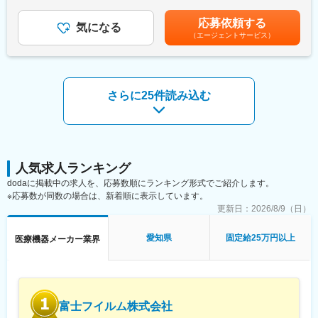
賞与／年2回（7月、12月） ※昨年度実績※住居から職場まで2時間
■転職者へのメッセージ：
以上かかり、引越しの場合は引っ越し費用を会社負担いたしま
事業環境の大きな変化の中にありますが、依然としてMFP事業は
応募依頼する
■業務の特徴：
気になる
す。礼金が15万（単身）、25万（家族帯同）、仲介手数料家賃1
コニカミノルタの収益の柱です。
（エージェントサービス）
・基本直行直帰になります（社用車貸与・駐車場は自宅近くに法
ヶ月分も会社負担となります。尚、社宅適用となった場合は、適
組織は様々なバックグラウンドを持つメンバーで構成されてお
人契約）。担当エリアによって出張が発生する場合があります。
用が異なります。賃金はあくまでも目安の金額であり、選考を通
り、それぞれの個性を活かし、共に協力し合える仲間が集まった
・新規顧客は、学会や展示会で問い合わせや、医師からの紹介、
じて上下する可能性があります。月給(月額)は固定手当を含めた表
雰囲気の良い職場です。あなたの経験を活かし、一緒に魅力ある
新規クリニック開業の情報が入った場合の対応がメインです。飛
記です。
製品作りをしていきませんか。
び込みやテレアポはありません。
さらに25件読み込む
・売上目標は、基本的にはチームで数字を追いかけています。個
変更の範囲：会社の定める業務
人目標もありますが、メンバーへのフォローが手厚い職場です。
・裁量をもって、営業スケジュールを決めることができます。
■取り扱い分野：
大型検査装置から小型検査装置、検査に使用する体外診断薬ま
人気求人ランキング
で、幅広い商品を取り扱っております。
dodaに掲載中の求人を、応募数順にランキング形式でご紹介します。
◎糖尿病検査分野
※応募数が同数の場合は、新着順に表示しています。
◎尿検査分野
更新日：
2026/8/9（日）
◎遺伝子検査分野
◎ポイントオブケア分野
愛知県
固定給25万円以上
医療機器メーカー業界
◎血糖自己測定分野
■入社後の流れ：
・入社後は、2週間程、Eラーニングで基本的な知識を学びます。
また、臨床検査薬情報担当者資格（DMR）の資格取得をしていた
富士フイルム株式会社
だくため、フォローアップも行います。