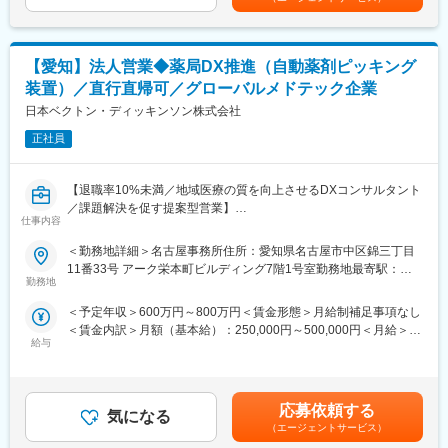
■就業環境／福利厚生
■業務詳細
・年間休日122日（土日祝休み）
【契約業務】
・残業月20時間程度
・各種契約書作成、審査、交渉
・毎週水曜日ノー残業デー
【愛知】法人営業◆薬局DX推進（自動薬剤ピッキング
└売買契約、秘密保持契約、業務委託契約、 個人情報保護関連契
・育児短時間勤務制度あり
装置）／直行直帰可／グローバルメドテック企業
約など
その他、充実した福利厚生をご用意しています。
・契約書原本管理
日本ベクトン・ディッキンソン株式会社
・英文契約書の作成、審査、交渉
■当社の強み
正社員
※語学に特化したメンバーや部隊がおりますので、入社時に語学力
CAE解析担当として、一般的な工業製品では経験しにくい、血流
が無くとも安心して業務を行える環境です。
環境や人体への影響を考慮した製品開発に携わることができま
す。実際の評価試験や開発部門との連携を通じて、医療機器なら
【退職率10%未満／地域医療の質を向上させるDXコンサルタント
【コンプライアンス業務】
ではの高度なシミュレーション技術や専門知識を身につけられる
／課題解決を促す提案型営業】
・社内コンプライアンス研修の実施
仕事内容
環境です。
■製品について
・法令遵守マニュアルの作成
「BD Rowa ソリューション」
＜勤務地詳細＞名古屋事務所住所：愛知県名古屋市中区錦三丁目
変更の範囲：会社の定める業務
薬局および病院の業務を自動化し、医療従事者の働き方を根本的
11番33号 アーク栄本町ビルディング7階1号室勤務地最寄駅：名
【法務相談業務】
に変えるロボットです。
勤務地
古屋市営地下鉄東山線線／伏見駅受動喫煙対策：屋内全面禁煙変
・各部門からの法務相談
設置されたロボットアームが薬剤を装置内の棚に並べ、医薬品の
更の範囲：会社の定める事業所
・顧問弁護士との窓口業務
＜予定年収＞600万円～800万円＜賃金形態＞月給制補足事項なし
入った箱やボトルを自動で取り出して払い出します。
・訴訟対応 等
＜賃金内訳＞月額（基本給）：250,000円～500,000円＜月給＞
また、昼夜を問わず空いた時間に使用頻度に応じて最も効率的な
給与
250,000円～500,000円＜昇給有無＞有＜残業手当＞無＜給与補足
配置に並べ替える機能を持っており、薬局の現場を効率化すると
■組織構成
＞※給与詳細は、経験・能力により決定します。※上記はインセン
ともに薬剤師の働き方改革にも貢献できます。
法務部法務課：6名（内訳：50代1名／30代3名／20代2名）
ティブ込みの金額です。※外勤日当は実績に応じて別途支給となり
ます。賃金はあくまでも目安の金額であり、選考を通じて上下す
■業務内容
応募依頼する
■在宅勤務
気になる
る可能性があります。月給(月額)は固定手当を含めた表記です。
営業活動においてはパートナー企業との連携や展示会などを通じ
（エージェントサービス）
出勤日数の30％を限度として在宅勤務あり。
て新規顧客の開拓に取り組んでいます。