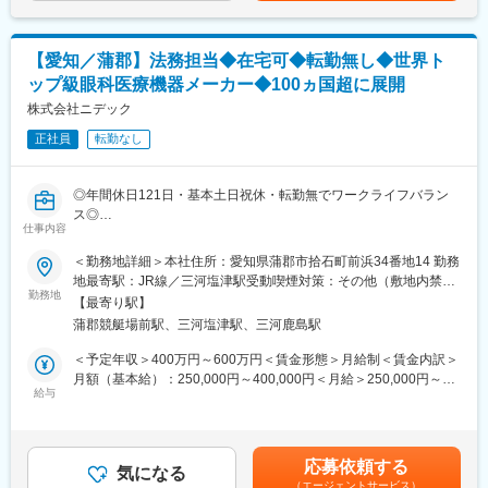
・試験結果との比較検証および解析精度向上に向けた取り組み
展開しています。
※ご本人の経験や将来的なご活躍に応じて、部門マネジメント業務
変更の範囲：会社の定める業務
【愛知／蒲郡】法務担当◆在宅可◆転勤無し◆世界ト
やリーダー業務もお任せいたします。
ップ級眼科医療機器メーカー◆100ヵ国超に展開
■業務で使用する解析ツール ※一例
株式会社ニデック
・Ansys Mechanical
正社員
転勤なし
・Ansys LS-DYNA
・Ansys Fluent
◎年間休日121日・基本土日祝休・転勤無でワークライフバラン
※担当製品や開発テーマに応じて、構造解析・流体解析を中心とし
ス◎
た幅広い解析業務に携わっていただきます。
仕事内容
◎世界100か国以上に製品展開、売上げの約50％が海外と世界で
事業拡大中
＜勤務地詳細＞本社住所：愛知県蒲郡市拾石町前浜34番地14 勤務
■入社後のサポート体制
◎高齢化社会の進行や、眼科医療分野の高水準化なども相まり、
地最寄駅：JR線／三河塩津駅受動喫煙対策：その他（敷地内禁煙
これまでのご経験に応じて、製品知識や社内解析手法について教
人々の生活に無くてはならない医療業界にて経験を積むことがで
勤務地
（屋内喫煙可能場所あり））変更の範囲：無
育を実施します。入社後は解析業務を通じて製品理解を深めてい
【最寄り駅】
きます！
ただきながら、将来的には解析技術の高度化や開発支援体制の強
蒲郡競艇場前駅、三河塩津駅、三河鹿島駅
化にも携わっていただく予定です。
■採用背景
＜予定年収＞400万円～600万円＜賃金形態＞月給制＜賃金内訳＞
組織の体制強化に伴い、募集を行っております。事業拡大をする
月額（基本給）：250,000円～400,000円＜月給＞250,000円～
■キャリアパス
当社にて成長を支えていただける方を採用したいと考えておりま
給与
400,000円＜昇給有無＞有＜残業手当＞有＜給与補足＞※給与は目
ご本人の適性や希望、タイミング次第で、開発職や品質保証職へ
す。
安です。ご経験やスキルを考慮の上選考を通じて最終決定いたし
のキャリア形成が可能です。また、CAE技術の活用推進や新たな
ます。■賞与：年2回（昨年実績5.4か月）■昇給：年1回（4月）賃
解析手法の導入など、開発支援グループ内で専門性を高めながら
■業務概要
金はあくまでも目安の金額であり、選考を通じて上下する可能性
活躍いただける環境があります。
応募依頼する
契約関連とコンプライアンス関連業務がメイン業務となります。
気になる
があります。月給(月額)は固定手当を含めた表記です。
（エージェントサービス）