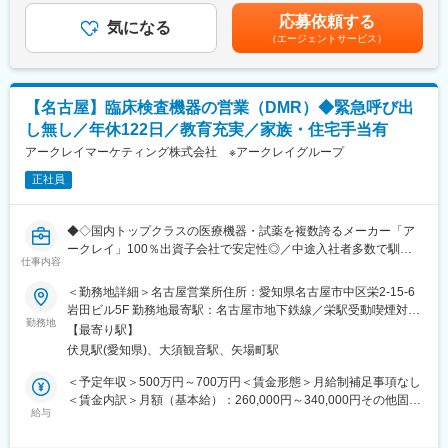
積んだ後、製品化を推進するリーダーの役割を期待します。
クラス：620万円～840万円・管理職：950万円～1,400万円※上記
ける当社は、日本国内におけるトップメーカーです。
応募依頼する
気になる
金額は、あくまで目安・参考値となります。賃金はあくまでも目
・2015年6月の東京証券取引所第一部（プライム市場）上場後も
（エージェントサービス）
■製品情報：
安の金額であり、選考を通じて上下する可能性があります。月給
使い捨てコンタクトレンズと近視進行抑制事業（オルソケラトロ
複合機／複写機／複合機周辺機器
(月額)は固定手当を含めた表記です。
ジーレンズ）を中心として堅調な成長を遂げ、海外売上比率は
30％を超えてグローバルに業容を拡大しております。
■事業内容：
・引き続き安定成長を続けるオルソケラトロジーとレンズケア製
【名古屋】臨床検査機器の営業（DMR）◆緊急呼び出
MFP製品の本体/オプション類含めたシステム全体のソフトウエア
品への継続的な市場投資を行うほか、戦略的な事業ポートフォリ
し無し／年休122日／教育充実／家族・住宅手当有
品質の確保と顧客満足度向上
オ経営を進めて、資本効率性の高い経営体制を構築しておりま
アークレイマーケティング株式会社 ※アークレイグループ
す。
■仕事の魅力：
正社員
・MFP製品は、様々な情報通信技術やアプリケーションとの融合
により多機能化しており、お客様のワークプレイスにおける様々
な課題を解決することができます。これに伴い、品質保証に対す
◆◇国内トップクラスの医療機器・試薬を複数誇るメーカー「ア
る考え方も従来の「出来上がった製品の品質を保証する」という
ークレイ」100％出資子会社で安定性◎／中途入社者多数で馴染
概念から「新しい価値を継続的に提供する」という概念への変革
仕事内容
みやすい／教育・研修体制豊富／年休122日・土日祝休／家族・
が必要です。
住宅手当有り◆◇
＜勤務地詳細＞名古屋営業所住所：愛知県名古屋市中区栄2-15-6
・製品の進化と共に、自らの能力も進化させつつ、自らの裁量で
岩田ビル5F 勤務地最寄駅：名古屋市地下鉄線／栄駅受動喫煙対
品質保証業務を行いながらお客様に喜んでもらえる価値提供が実
■職務内容：
勤務地
策：屋内全面禁煙変更の範囲：会社の定める事業所
践できます。
【最寄り駅】
医療施設（病院、開業医、検査センター等）や販売代理店へ訪
併せて資格取得など、ソフトウェア品質保証の業務を通してスキ
伏見駅(愛知県)、大須観音駅、矢場町駅
問、医療情報の提供や臨床検査機器、体外診断用医薬品の販売を
ルアップが図れます。
お任せします。
＜予定年収＞500万円～700万円＜賃金形態＞月給制補足事項なし
◎訪問先：大規模病院、クリニック、歯科、動物病院等。医師や
＜賃金内訳＞月額（基本給）：260,000円～340,000円その他固定
■リモートワーク頻度について：
臨床検査技師、看護師がお客様です。
給与
手当/月：37,000円～72,000円＜月給＞297,000円～412,000円＜
原則出社が望ましいが、週1度程度のリモートワークが可能です。
◎担当エリア：愛知県及び周辺エリア
昇給有無＞有＜残業手当＞無＜給与補足＞■昇給／年1回（5月）■
◎新規、既存の割合：新規2割、既存8割