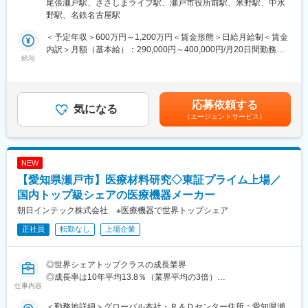
ーバルゲート26階勤務地最寄駅：あおなみ線／ささしまライブ駅
尾張瀬戸駅、ささしまライブ駅、瀬戸市役所前駅、米野駅、中水
7名規模の少数精鋭開発チーム（2026年4月時点）
療における当社のイメージ浸透を進めること、また伴侶動物事業
受動喫煙対策：敷地内全面禁煙変更の範囲：会社の定める事業所
野駅、名鉄名古屋駅
少人数の組織ゆえ、幅広い業務をご担当いただきます。
における売上・利益を拡大し、当社の一翼を担う事業にしていく
（リモートワーク含む）
一員になって頂きます。
＜予定年収＞600万円～1,200万円＜賃金形態＞日給月給制＜賃金
■組織風土
内訳＞月額（基本給）：290,000円～400,000円/月20日間勤務想
・様々な領域の知識が求められる医療機器開発において、前例の
■主な業務：
給与
定＜想定月額＞290,000円～400,000円＜昇給有無＞有＜残業手当
ない製品を世の中に届けることに挑戦しています。
・国内外の動物学会での展示活動や動物医療のKOLドクターとの
＞有＜給与補足＞※ご経験により年収のご相談に応じます・賞与：
・世界中の患者様に少しでも早く製品を届ける、その目標に向け
対話/ヒアリング
年2回（過去実績：5.4ヶ月分※決算賞与含む）・対象者には家賃補
て皆が同じベクトルを向いております。そのため、前向きかつ集
・製品デモンストレーション、使用方法の説明対応
助手当支給（詳細は面接時に確認可能）賃金はあくまでも目安の
応募依頼する
中して業務に臨める環境があります。
・今後開発予定の自社メディカル製品の動物用医療機器への展開
気になる
金額であり、選考を通じて上下する可能性があります。月給(月額)
（エージェントサービス）
・CEO、CTO自らも技術者であり、経営を主導するリーダーと日
についてのユーザーニーズ取得活動、動物医療市場の調査、動物
は固定手当を含めた表記です。
常的に議論し、スピーディーに意思決定に関与できる環境があり
学会での展示活動（動物用内視鏡、鉗子処置具（開発中）、他今
ます。
後の開発中製品）
NEW
■働き方の魅力：
【愛知県瀬戸市】医療材料研究◇東証プライム上場／
変更の範囲：会社の定める業務
残業時間は月平均30H程度です。就業時間の管理は徹底されてお
り、全社的に月40時間を超えることはほぼありません。
国内トップ級シェアの医療機器メーカー
朝日インテック株式会社 ※医療機器で世界トップシェア
■当社の強み：
正社員
転勤なし
上場企業
◇「国内シェアトップクラス」&「110の国と地域でのグローバル
展開」
患者への負担が少ないことから心筋梗塞の治療法等では約90％以
◎世界シェアトップクラスの成長業界
上がカテーテル治療が選択されています。その治療に使用される
◎成長率は10年平均13.8％（業界平均の3倍）
カテーテルおよびガイドワイヤー（カテーテルを治療部へ導くた
仕事内容
◎次世代スマート治療の確立を目指す優良上場企業
めのワイヤ）国内トップクラスシェアの実力を誇っています。ま
た、世界110の国と地域でのグローバル規模でのシェアも拡大し
＜勤務地詳細＞グローバル本社・Ｒ＆Ｄセンター住所：愛知県瀬