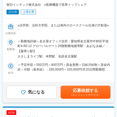
朝日インテック株式会社 ※医療機器で世界トップシェア
正社員
上場企業
※法学部、法科大学院、または海外のロースクール出身の方歓迎※
仕事内容
◎営業利益率20％超／売上粗利も連続成長
◎次世代スマート治療の確立を目指す、循環器・非循環器分野の
＜勤務地詳細＞名古屋オフィス住所：愛知県名古屋市中村区平池
カテーテル治療向け製品で国内トップクラスシェアを誇る優良メ
町4-60-12 グローバルゲート26階勤務地最寄駅：あおなみ線／さ
ーカー
勤務地
さしまライブ駅受動喫煙対策：敷地内全面禁煙変更の範囲：会社
【最寄り駅】
の定める事業所（リモートワーク含む）
ささしまライブ駅、米野駅、名鉄名古屋駅
■業務内容
《海外法務》
＜予定年収＞500万円～800万円＜賃金形態＞日給月給制＜賃金内
・海外（中東、アフリカ、アジア太平洋、EU、CIS地域）に関
訳＞月額（基本給）：280,000円～320,000円/月20日間勤務想定
わる法務業務
給与
＜想定月額＞280,000円～320,000円＜昇給有無＞有＜残業手当＞
英文契約書の作成業務、審査業務、現地法令調査、M&A対
有＜給与補足＞※上記の給与あくまで目安となります。■昇給：原
応、法律相談等
則年1回■賞与：原則年2回（前年度実績5.4か月相当）※決算賞与
・コンプライアンス運用業務
含む賃金はあくまでも目安の金額であり、選考を通じて上下する
応募依頼する
コンプライアンス関連規程の運用改善業務、海外ホットライ
気になる
可能性があります。月給(月額)は固定手当を含めた表記です。
（エージェントサービス）
ン運用支援等
※ご経験に応じてより幅広い業務をお任せします
NEW
■働き方の魅力：