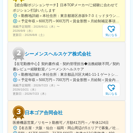
・実機研修や、OJTでフォローしながら独り立ちしていただきま
【総合職/ポジションサーチ】日本TOPメーカー/ご経験に合わせて
す。業界未経験の場合、入社後3か月間は研修期間となる予定で
ポジション打診いたします
す。
＜勤務地詳細＞本社住所：東京都港区赤坂9-7-3 ミッドタウン・ウェスト勤務地最寄駅：東京メトロ日比谷線／都営大江戸線／六本木駅受動喫煙対策：敷地内全面禁煙
＜予定年収＞600万円～900万円＜賃金形態＞月給制補足事項なし＜賃金内訳＞月額（基本給）：300,000円～500,000円＜月給＞300,000円～500,000円＜昇給有無＞有＜残業手当＞有賃金はあくまでも目安の金額であり、選考を通じて上下する可能性があります。月給(月額)は固定手当を含めた表記です。
■キャリアパス：
掲載予定期間：
プロモーター・エリアマネージャーといったポジションを用意し
2026/6/11（木）
〜
2026/9/9（水）
ています。「営業スキルの深堀」以外の領域（マーケティング部
気になる
更新日：
2026/8/8（土）
など）へ異動実績もあり、社内公募やフリーエージェント権など
挑戦の場も用意しています。
シーメンスヘルスケア株式会社
■働き方：
・残業時間：平均20～30H程
【在宅勤務中心】契約書作成・契約管理担当◆法務経験不問／契約
・休日出勤：学会や勉強会へ参加する際に発生（振替休日を取得
書レビュー経験歓迎／シーメンスヘルスケア
いただきます）
＜勤務地詳細＞本社住所：東京都品川区大崎1-11-1 ゲートシティ大崎ウエストタワー勤務地最寄駅：JR線／大崎駅受動喫煙対策：屋内全面禁煙変更の範囲：会社の定める事業所（リモートワーク含む）
・緊急呼び出し：緊急呼び出しはコールセンター、サービスエン
＜予定年収＞500万円～700万円＜賃金形態＞月給制＜賃金内訳＞月額（基本給）：250,000円～500,000円＜月給＞250,000円～500,000円＜昇給有無＞有＜残業手当＞有＜給与補足＞※給与詳細は経験・能力・前職給与等を踏まえて決定致します。■昇給：年1回（10月）■賞与：年2回（6月・12月）賃金はあくまでも目安の金額であり、選考を通じて上下する可能性があります。月給(月額)は固定手当を含めた表記です。
ジニアが対応するため、営業が対応することはありません。
掲載予定期間：
2026/7/23（木）
〜
2026/10/21（水）
変更の範囲：会社の定める業務
気になる
更新日：
2026/7/23（木）
日本ゴア合同会社
医療機器営業／リモート勤務可／月額41万円～／年休124日
【名古屋・大阪・仙台・福岡・岡山周辺の5エリアで募集／社用車使用可】就業場所：ホームオフィス／顧客先への直行直帰スタイル(1)名古屋エリア愛知県、岐阜県、福井県、三重県(2)大阪エリア滋賀県、京都府、大阪府、兵庫県、奈良県、和歌山県(3)仙台エリア宮城県、青森県、秋田県、山形県、岩手県、福島県※上記東北6件をチームで担当(4)福岡エリア福岡県、大分県、佐賀県、熊本県、長崎県、宮崎県、鹿児島県、沖縄県(5)岡山エリア鳥取県、島根県、岡山県、広島県、山口県※今後は東京エリアでの募集も予定です。◎社用車での訪問が可能です◎訪問のない日は在宅勤務となります◎研修、社内の打ち合わせ、イベント等で出社が発生する可能性がございます◎転勤は基本ありません本社：東京都港区港南1-8-15 Wビル14F受動喫煙対策：敷地内全面禁煙