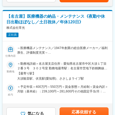
company/careers/people/stories/nv.html
入社後、小規模案件の企画推進や主担当を経験した後、最終的に
■研修／フォロー体制：
は大規模案件の企画創出やプロジェクトリーダーとして活躍して
入社後、約1年をかけて1人前になれる研修・OJT制度を完備。座
【名古屋】医療機器の納品・メンテナンス《夜勤や休
いただくことを期待しています。
学研修と先輩社員との同行で、着実に力をつけることができま
日出勤ほぼなし／土日祝休／年休120日》
す。戦略的な営業活動を通じて、医師との折衝やデータ分析のス
■当社の特徴
株式会社常光
キルも磨かれます。
＜多岐に渡る事業展開で安定性・将来性◎＞
正社員
印刷事業者1万社中トップ10の売上規模を誇り、医療機器、IT、自
変更の範囲：会社の定める業務
動車関連、海外事業など多岐に展開。官公庁～大手企業まで広い
顧客と取引しており現在も記録紙シェアトップ級です。
～医療機器メンテナンス／1947年創業の総合医療メーカー／福利
厚生、評価制度充実～
＜常にチャレンジする会社＞
仕事内容
2023年1月開始の国土交通省の自動車検証電子事業において、電
【概要】
＜勤務地詳細＞名古屋支店住所：愛知県名古屋市中区大須１丁目
子車検証・リーダーを単独受注。RFID技術の導入やBPO事業の拡
東海エリアの病院や検査センターに訪問し、医療機器（分析機
２番３号 ３０２号室 勤務地最寄駅：名古屋市営地下鉄鶴舞線／
大など、非印刷分野やデジタル商品へシフトしています。
器・診断機器）のメンテナンスを担当いただきます。 直行直帰可
勤務地
大須観音駅受動喫煙対策：屋内全面禁煙変更の範囲：会社の定め
【最寄り駅】
能で、入社半年前後の独り立ちを目安に社有車貸与となります。
る事業所
＜働く環境＞
大須観音駅、伏見駅(愛知県)、ささしまライブ駅
自宅周辺に社有車専用駐車場を借りてもらいます。（契約は会社
・残業20時間程度
にて）
＜予定年収＞400万円～550万円＜賃金形態＞月給制＜賃金内訳＞
・フレックス積極活用、リモートワーク導入
月額（基本給）：239,100円～281,600円その他固定手当/月：
・男性の育休取得推進、愛知県ファミリーフレンドリー企業、く
【業務内容】
給与
25,000円～27,500円＜月給＞264,100円～309,100円＜昇給有無
るみん、あいち女性輝きカンパニーに認証・認定
・製品の納品
＞有＜残業手当＞有＜給与補足＞※ご経験や選考の評価に応じて総
・製品の点検、メンテナンス
合的に判断致します。■昇給：年1回■賞与：年2回■その他固定手
＜数字で見る小林クリエイト＞
・アフターフォロー
当：諸手当賃金はあくまでも目安の金額であり、選考を通じて上
・記録紙シェアNo.1
応募依頼する
・買い替え更新提案
気になる
下する可能性があります。月給(月額)は固定手当を含めた表記で