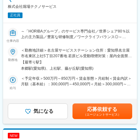
株式会社堀場テクノサービス
＜対応製品一覧＞
変更の範囲：会社の定める業務
ご経験、スキル、ご意向に応じて以下の製品群にご対応いただき
正社員
ます。
■エネルギー・環境分野
～「HORIBAグループ」のサービス専門会社／世界シェア80％以
・自動車計測装置 / オートメーションシステム / 水素・燃料電池関
上の主力製品／豊富な研修制度／ワークライフバランス◎～
仕事内容
連装置 / エネルギー計測装置 / 環境分析装置
・HORIBA製品の据え付けからメンテナンス、故障・修理対応な
＜勤務地詳細＞名古屋サービスステーション住所：愛知県名古屋
【部署の雰囲気】
どフィールドエンジニアとして担当いただきます。
市名東区上社5丁目207番地 若原ビル受動喫煙対策：屋内全面禁煙
お客様の声を最前線で聞き取り、顧客ニーズを開発や納入に活か
・総合的なサービス業務から、装置トラブル発生の未然予防、機
勤務地
変更の範囲：会社の定める事業所（リモートワーク含む）
【最寄り駅】
す文化が根付いています。現場の情報を基に製品改善が行われる
械の性能維持支援、リプレイスや新製品のご案内などサービスの
本郷駅(愛知県)、上社駅、藤が丘駅(愛知県)
ことが多々あるボトムアップ型の組織で、文字通りの風通しの良
提案などを通して最先端技術に携わり、お客様のニーズに応えて
い環境が整っています。また品質改善活動など、品質や技術力を
いただきます。
＜予定年収＞500万円～850万円＜賃金形態＞月給制＜賃金内訳＞
高め合う機会も多くあり各社員と協力関係を築きながら自身のス
月額（基本給）：300,000円～450,000円＜月給＞300,000円～
キルを磨くことができます。
【業務詳細】
給与
450,000円＜昇給有無＞有＜残業手当＞有＜給与補足＞・昇給：
・製品導入やトラブル対応などの顧客折衝
年1回（4月） ・賞与：年2回（6月、12月） ・残業代は発生時間
【キャリアパス】
・メンテナンス・保守点検を通じて製品の正常稼働をサポートし
数に応じて別途支給賃金はあくまでも目安の金額であり、選考を
複数の製品に関わることができ、対応可能製品と専門性の双方で
ます。
通じて上下する可能性があります。月給(月額)は固定手当を含めた
応募依頼する
スキルアップを実現できます。充実したOJT、定期的集合研修に
・故障修理対応
気になる
表記です。
（エージェントサービス）
て長期的なキャリア形成が可能。エンジニアから将来的には、チ
・設備の据え付けや設置後の動作確認を行い、顧客先での試運転
ームリーダーへ昇進していただき、チームマネジメントや予算管
も実施
理や客先対応管理など活躍の機会を広げていただけます。
・設備導入時の見積作成と進捗管理
※適性によって、技術に特化したマイスターマネージャー（専門分
NEW
野を極め、製品やその分野の技術サポート）への昇進も可能でご
■担当地域：