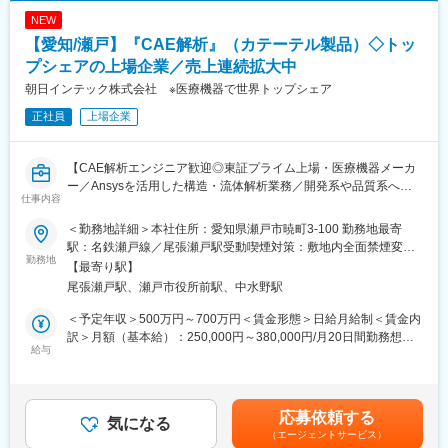
ごとで開催されており継続的にフォローをする体制も整っている
※適性によって、技術に特化したマイスターマネージャー（専門分
NEW
他、社風としても社員同士で助け合う風土がありますので業務未
野を極め、製品やその分野の技術サポート）への昇進も可能でご
【愛知/瀬戸】『CAE解析』（カテーテル製品）◇トッ
経験であってもご安心ください。実際に営業未経験の方も入社後
経験、ご志向を考慮したキャリアを実現できます。
活躍中です。
プシェアの上場企業／売上連続拡大中
変更の範囲：会社の定める業務
朝日インテック株式会社 ※医療機器で世界トップシェア
■組織について：
正社員
上場企業
営業は4製品に分かれていますが、今回はクリティカルケア製品、
病院設備製品担当となります。
【CAE解析エンジニア歓迎◎東証プライム上場・医療機器メーカ
■同社の魅力：
ー／Ansysを活用した構造・流体解析業務／開発系や品質系への
【幅広い商品群】
仕事内容
キャリアパスあり】
開発、販売の歴史を持つ人工呼吸器のみならず、急性期領域、在
宅ケア、手術室設備、外科系製品、産婦人科製品など、幅広い商
＜勤務地詳細＞本社住所：愛知県瀬戸市暁町3-100 勤務地最寄
■職務内容
品群を持ちます。
駅：名鉄瀬戸線／尾張瀬戸駅受動喫煙対策：敷地内全面禁煙変更
当社メディカル事業統括部で開発される医療機器製品に対し、
勤務地
【日系×世界展開の医療機器企業】
の範囲：会社の定める事業所
【最寄り駅】
CAE解析を用いた開発支援業務をお任せします。製品の設計・開
日本における最先端医療機器の輸入商社として国内トップシェア
尾張瀬戸駅、瀬戸市役所前駅、中水野駅
発段階において、構造解析や流体解析を活用し、製品性能の評価
の製品を持ち、海外グループ会社による世界規模(アメリカ、フラ
や設計検証を担当いただきます。
ンス、イタリア、スイス等)の事業展開を行なっています。社会貢
＜予定年収＞500万円～700万円＜賃金形態＞日給月給制＜賃金内
献性が高く、安定している医療業界かつ日本の歴史あるグローバ
訳＞月額（基本給）：250,000円～380,000円/月20日間勤務想定
■具体的な業務内容
給与
ル企業という非常に珍しい同社にて力を存分に発揮して頂きたい
＜想定月額＞250,000円～380,000円＜昇給有無＞有＜残業手当＞
・CAEを用いた構造解析および流体解析の実施
と考えています。
有＜給与補足＞・ご経験により年収のご相談に応じます・賞与：
・設計部門と連携した解析モデルの作成、解析条件の検討
【商社、メーカー双方の機能が強み】
年2回（4.0月相当）※ 上記の他に業績により決算賞与あり・対象
・解析結果の評価、考察および改善提案
海外の優れた医療機器を輸入し販売する商社機能のみならず、自
者には家賃補助手当支給（詳細は面接時に確認可能）賃金はあく
応募依頼する
・製品開発におけるシミュレーション活用の推進
気になる
社グループメーカーによる製品開発・製造にも積極的に取り組ん
までも目安の金額であり、選考を通じて上下する可能性がありま
（エージェントサービス）
・解析手法の標準化、技術文書の作成および維持管理
でいるほか、現場の声を生かしたOEMブランド「tkbシリーズ」も
す。月給(月額)は固定手当を含めた表記です。