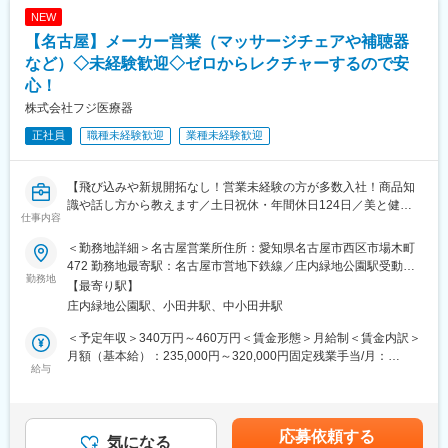
残業時間は月平均30H程度です。就業時間の管理は徹底されてお
NEW
り、全社的に月40時間を超えることはほぼありません。また、1
【名古屋】メーカー営業（マッサージチェアや補聴器
年間（予定）の教育期間経過後はリモート勤務も可能です。
など）◇未経験歓迎◇ゼロからレクチャーするので安
■同社の強み：
心！
・「国内シェアNo.1」&「110の国と地域でのグローバル展開」：
株式会社フジ医療器
患者への負担が少ないことから心筋梗塞の治療法等では約90％以
上がカテーテル治療が選択されています。その治療に使用される
正社員
職種未経験歓迎
業種未経験歓迎
カテーテルおよびガイドワイヤ（カテーテルを治療部へ導くため
のワイヤ）国内No.1シェアの実力を誇っています。また、世界
110の国と地域でのグローバル規模でのシェアも拡大し続けてい
【飛び込みや新規開拓なし！営業未経験の方が多数入社！商品知
ます。
識や話し方から教えます／土日祝休・年間休日124日／美と健康
仕事内容
・「他社には真似のできない素材一貫生産体制／現場主義／技術
を支える製品を展開】
優位性」：素材から製品に至るすべてを賄うことができる、一貫
＜勤務地詳細＞名古屋営業所住所：愛知県名古屋市西区市場木町
生産体制。現場の医師の声に耳を傾け培ってきた4つのコアテクノ
当社はマッサージチェアや補聴器など“美と健康”を支える製品をつ
472 勤務地最寄駅：名古屋市営地下鉄線／庄内緑地公園駅受動喫
ロジー「トルク技術」「樹脂コーティング技術」「伸線技術」
くるメーカーです。この職種では、そうした製品を必要としてい
勤務地
煙対策：屋内全面禁煙変更の範囲：会社の定める事業所
【最寄り駅】
「ワイヤーフォーミング技術」により、他社には真似のできない
るお客様に分かりやすく紹介し、届ける仕事を担当します。
庄内緑地公園駅、小田井駅、中小田井駅
「スピード」と「試作対応力」を実現しています。
■具体的には：
＜予定年収＞340万円～460万円＜賃金形態＞月給制＜賃金内訳＞
◎当社製品のおすすめ
月額（基本給）：235,000円～320,000円固定残業手当/月：
既にお付き合いのあるお客様（JA様など）に対して、
給与
17,000円（固定残業時間10時間0分/月～8時間21分/月）超過した
「こんな商品があります」
時間外労働の残業手当は追加支給＜月給＞252,000円～337,000円
「こう使うと、生活がもっと快適になります」
（一律手当を含む）＜昇給有無＞有＜残業手当＞有＜給与補足＞※
といった形で、商品をご提案します。
経験やスキルを考慮の上、当社規定により決定いたします。■昇
応募依頼する
※飛び込み営業や新規開拓はありません。
気になる
給：年1回■賞与：年2回賃金はあくまでも目安の金額であり、選