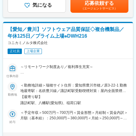
の金額であり、選考を通じて上下する可能性があります。月給(月
をすべく、欧州、米国、そしてアジア諸国（特に中国）のマーケ
応募依頼する
・多様な部門と協働し、全社最適の視点から提案・実行するポジ
気になる
額)は固定手当を含めた表記です。
ットへ拡大戦略を実施中です。
（エージェントサービス）
ションです。
・特にIT・システム領域の知見を活かせる機会が多く、過去のご
経験を武器に大きな価値を発揮いただけます。
・上場企業としての規模はありつつも常に変革が求められるた
【愛知／豊川】ソフトウェア品質保証◇複合機製品／
め、自ら動けばその分だけ成果と成長が得られる環境です。
年休125日／プライム上場※DWH216
■職務詳細：
コニカミノルタ株式会社
・社内業務および既存システムの現状分析（As-Isの把握）
正社員
上場企業
・改善・最適化に向けたTo-Be像の構想・施策立案
・DX推進施策の企画立案、関係部門との連携、進行支援
・生成AIを始めとする先端技術の調査・PoC・導入支援
～リモートワーク制度あり／複利厚生充実～
・プロジェクトマネジメント補佐およびベンダー対応
・各部門との関係構築・課題ヒアリング・施策提案
仕事内容
■職務内容：
MFP（複合機）製品の製品化を担う組織にて下記業務をお任せし
＜勤務地詳細＞瑞穂サイト住所：愛知県豊川市穂ノ原3-22-1 勤務
■本ポジションで期待する役割：
ます。
地最寄駅：名鉄豊川線／諏訪町駅受動喫煙対策：屋内全面禁煙変
・デジタル戦略の企画・立案の補佐：中長期視点での構想立案や
１）お客様の要求品質の把握と品質保証計画の策定
勤務地
更の範囲：会社の定める事業所（リモートワーク含む）
ロードマップの策定支援
【最寄り駅】
２）計画に基づいた製品評価による品質判断
・DXプロジェクトの企画・推進：各部門と連携しながら実行フェ
諏訪町駅、八幡駅(愛知県)、稲荷口駅
３）次期新製品への品質向上施策の検討と展開
ーズへの落とし込みをリード
４）DXを活用した市場品質分析と業務効率化の推進
＜予定年収＞500万円～700万円＜賃金形態＞月給制＜賃金内訳＞
・業務と技術の橋渡し：最新技術の活用可能性を評価し、業務実
・開発、サービス部門など社内の関連部署と連携し、実機を使用
月額（基本給）：250,000円～380,000円＜月給＞250,000円～
装まで伴走
した評価や問題対応を行いソフトウェアの品質を確保します。
給与
380,000円＜昇給有無＞有＜残業手当＞有＜給与補足＞※経験・ス
・業務はチームで活動し、過去製品の情報もあるため、経験が無
キルを考慮の上、決定します。■昇給：年1回■賞与：年2回（6
■同社について：
い方でも、OJTにより業務の理解を深めていけます。数年経験を
月・12月）■モデル年収・主任クラス：500万円～570万円・係長
・日本初の角膜コンタクトレンズを開発して以来業界を牽引し続