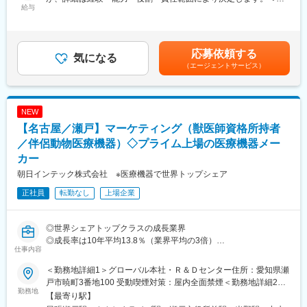
団体保険制度、無料で各種カウンセリングを受けられるサービス
給与
金内訳＞年額（基本給）：5,000,000円～8,000,000円＜月額＞
などがあります。
■業務詳細
416,666円～666,666円（12分割）＜昇給有無＞有＜残業手当＞有
・プロトタイプ設計改良、性能評価、評価計画立案および評価用
＜給与補足＞経験・能力・役割・責任範囲により決定します。賃
変更の範囲：会社の定める業務
サンプル試作
金はあくまでも目安の金額であり、選考を通じて上下する可能性
応募依頼する
・試験施設の選定、評価試験実施、データの文書化と管理
気になる
があります。月給(月額)は固定手当を含めた表記です。
（エージェントサービス）
・治験準備や外部委託先との調整、必要に応じた設計・工程改良
・生産工程設計・改良・検証、品質管理、生産部材調達や部材メ
ーカーとの調整
・製造委託先（富山工場）との連携による工程改善、納期・コス
NEW
ト管理、製品検査フィードバック
【名古屋／瀬戸】マーケティング（獣医師資格所持者
・トレーサビリティを含む性能データ管理、品質管理・保証や治
験対応補助
／伴侶動物医療機器）◇プライム上場の医療機器メー
・分析機器（HPLC、LC/MS、GC、FT-IR、SEM等）の利用
カー
・本社や富山工場への出張（頻度：月1～数回）
朝日インテック株式会社 ※医療機器で世界トップシェア
■扱うサービス
正社員
転勤なし
上場企業
BioStealthステント（バイオマテリアルコーティング・薬剤溶出技
術融合）
◎世界シェアトップクラスの成長業界
■業務の魅力
◎成長率は10年平均13.8％（業界平均の3倍）
仕事内容
社会的意義の高い医療機器開発にゼロから携われ、専門性・希少
◎次世代スマート治療の確立を目指す優良上場企業
性の高い知見やスキルが身につきます。アウトプットが事業に直
＜勤務地詳細1＞グローバル本社・Ｒ＆Ｄセンター住所：愛知県瀬
結するダイナミズムと成長実感を得られます。
■業務内容：
戸市暁町3番地100 受動喫煙対策：屋内全面禁煙＜勤務地詳細2＞
ヒト向けの医療機器を取り扱ってきた当社で、新たにペット向け
勤務地
名古屋オフィス住所：愛知県名古屋市中村区平池町4-60-12 グロ
【最寄り駅】
■組織構成
の医療機器（細径内視鏡）の販売を開始しました。低侵襲動物医