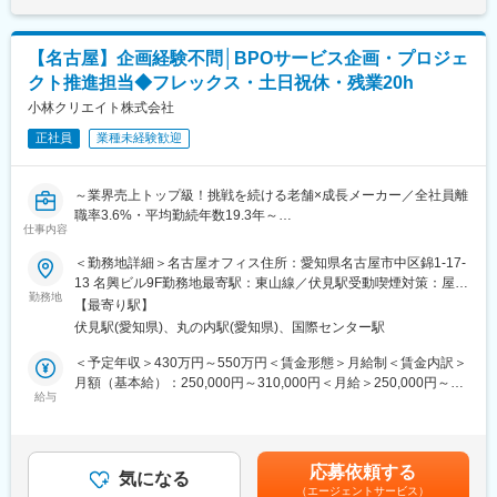
の成長戦略として海外展開の強化と加速を掲げています。
性があります。月給(月額)は固定手当を含めた表記です。
社員の努力と成果を正当に評価するインセンティブ制度が充実し
現在、世界有数のコンタクトレンズメーカーとして、更なる飛躍
ています。
をすべく、欧州、米国、そしてアジア諸国（特に中国）のマーケ
【名古屋】企画経験不問│BPOサービス企画・プロジェ
100%達成の場合は3桁の支給が見込めます。
ットへ拡大戦略を実施中です。
クト推進担当◆フレックス・土日祝休・残業20h
■業務概要：
小林クリエイト株式会社
医療機器の営業職として、医師や販売代理店と連携し、最適な治
療方法の提案を行います。新製品の特徴や効果を説明し、データ
正社員
業種未経験歓迎
分析を駆使して戦略的にアプローチします。また、手術に立ち会
い、技術的なサポートも担当し、患者様の健康に貢献します。
～業界売上トップ級！挑戦を続ける老舗×成長メーカー／全社員離
職率3.6%・平均勤続年数19.3年～
■職務詳細：
仕事内容
・医師への新製品提案／レクチャー
■業務内容
・販売代理店との協力／教育
＜勤務地詳細＞名古屋オフィス住所：愛知県名古屋市中区錦1-17-
印刷で培った技術を基盤に、データ処理やシステム開発、RFID な
・手術立ち会い／技術サポート
13 名興ビル9F勤務地最寄駅：東山線／伏見駅受動喫煙対策：屋内
どの自動認識技術を組み合わせ、印刷物の提供にとどまらずお客
・データ分析に基づく戦略的アプローチ
勤務地
喫煙可能場所あり変更の範囲：会社の定める事業所（リモートワ
【最寄り駅】
様の業務全体を支援するソリューションを提供している当社。
ーク含む）
伏見駅(愛知県)、丸の内駅(愛知県)、国際センター駅
そんな当社のBPOサービスに関して、市場調査を通じて新たな企
■組織体制：
画商材を創出、リリースまでお任せします。社内・社外関係者と
配属部門：ニューロバスキュラー
＜予定年収＞430万円～550万円＜賃金形態＞月給制＜賃金内訳＞
調整し、推進をするハブとなる役割です。
主に動脈瘤の診断、治療、予防を目的とする医療機器や治療器具
月額（基本給）：250,000円～310,000円＜月給＞250,000円～
を扱う部門です。
給与
310,000円＜昇給有無＞有＜残業手当＞有＜給与補足＞※スキル・
■業務詳細
https://www.medtronic.com/jp-ja/healthcare-
経験に応じて決定を致します。■昇給：年1回■賞与：年2回賃金は
BPOサービスの企画立案を行います。
professionals/products/neurological/aneurysm-treatment.html
あくまでも目安の金額であり、選考を通じて上下する可能性があ
扱う案件の規模は、小規模案件（帳票出力単体の委託）から、大
以下、社員インタビューです。
ります。月給(月額)は固定手当を含めた表記です。
応募依頼する
規模案件（バックオフィス業務や電子帳票業務を含む大規模なフ
https://www.medtronic.com/jp-ja/our-
気になる
（エージェントサービス）
ルアウトソーシング案件）まで多岐にわたります。