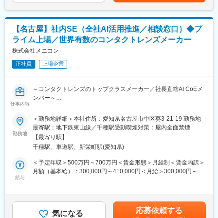
長できる環境が整っています。
・直行直帰可能
・完全土日祝休み、緊急呼び出しなし
◆成長の機会
・導入後の対応は基本的に専任部門が担当し、営業に専念できる
【名古屋】社内SE（全社AI活用推進／相談窓口）◆プ
医療機器の滅菌という専門性が高い業務を通じて、医療機器の製
ライム上場／世界有数のコンタクトレンズメーカー
造管理・品質管理、品質マネジメントシステム、滅菌の品質保証
■身につく能力
業務において知識とスキルを身に付けることができます。
株式会社メニコン
・DX推進における知見や実行力
様々な業務を通じて、品質保証や滅菌の基礎から応用まで幅広く
・プロジェクトマネジメント力
正社員
上場企業
学べる環境であり、成長を実感できる職場です。
・課題解決力
・医療知識
◆チームの雰囲気
～コンタクトレンズのトップクラスメーカー／社長直轄AI CoEメ
若手メンバーが中心となって活躍しており、日々の業務ではチー
■キャリアパス
ンバー～
ム全体で活発なコミュニケーションが行われています。日々の業
入社後は自らのエリアを担当し、導入実績を積みながら提案スキ
仕事内容
務に加え、新しいことへのチャレンジやプロジェクトへの参画な
ルと市場理解を深めます。
■業務概要：
＜勤務地詳細＞本社住所：愛知県名古屋市中区葵3-21-19 勤務地
ど、常に成長を実感できる職場です。
将来的には専門性を高め、広域エリアの担当やリーダーなど、営
全社デジタル戦略方針に沿い、全社AIを活用した業務効率化推進
最寄駅：地下鉄東山線／千種駅受動喫煙対策：屋内全面禁煙
業組織を牽引する役割へと進む道も開けます。
役として活動する相談窓口メンバーの一員として業績向上に貢献
勤務地
◆働きやすい職場環境
【最寄り駅】
ワークライフバランスを重視した勤務体制
変更の範囲：会社の定める業務
千種駅、車道駅、新栄町駅(愛知県)
■期待する成果：
・デジタル戦略に沿いAI活用を全社に拡大推進し、生産性向上を
＜予定年収＞500万円～700万円＜賃金形態＞月給制＜賃金内訳＞
◆メドライン・ジャパンについて
実現
月額（基本給）：300,000円～410,000円＜月給＞300,000円～
アメリカに本社を構えるMedline Inc.の日本法人。医療機関向け
・システムサポートチームとして担当するインフラ、社内ワーク
給与
410,000円＜昇給有無＞有＜残業手当＞有＜給与補足＞※給与詳細
に、手術準備キット、ガウン・ドレープなどの不織布製品、手術
フロー、グループウェア等の構築と安定運用
は、スキルや年齢、業績に応じて決定します。■賞与あり（過去実
室関連製品、手術用・検査用手袋、個人防護具、呼吸療法製品、
・メニコングループにおけるセキュリティ維持、向上活動の実施
績…年間5ヶ月程度）※業績により変動あり賃金はあくまでも目安
血管カテーテル関連製品などの医療機器・用品を製造・販売して
の金額であり、選考を通じて上下する可能性があります。月給(月
います。
応募依頼する
■業務内容：
気になる
額)は固定手当を含めた表記です。
国内では、東京本社、主要都市の支店・営業所のほか、手術準備