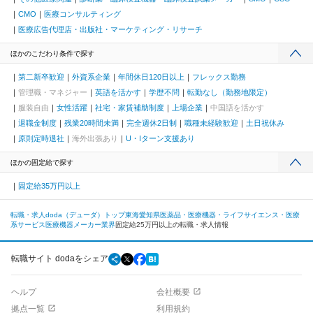
CMO
医療コンサルティング
医療広告代理店・出版社・マーケティング・リサーチ
ほかのこだわり条件で探す
第二新卒歓迎
外資系企業
年間休日120日以上
フレックス勤務
管理職・マネジャー
英語を活かす
学歴不問
転勤なし（勤務地限定）
服装自由
女性活躍
社宅・家賃補助制度
上場企業
中国語を活かす
退職金制度
残業20時間未満
完全週休2日制
職種未経験歓迎
土日祝休み
原則定時退社
海外出張あり
U・Iターン支援あり
ほかの固定給で探す
固定給35万円以上
転職・求人doda（デューダ）トップ
東海
愛知県
医薬品・医療機器・ライフサイエンス・医療
系サービス
医療機器メーカー業界
固定給25万円以上の転職・求人情報
転職サイト dodaをシェア
ヘルプ
会社概要
拠点一覧
利用規約