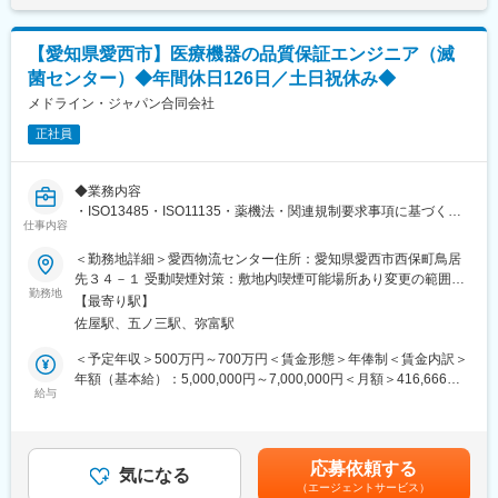
活動の中心は新規営業活動が90％、既存顧客のフォローアップが
■当社の特徴
10％です。飛び込み営業は行いません。
「見えないものを見えるようにしたい」、「見えたものを認識で
【愛知県愛西市】医療機器の品質保証エンジニア（滅
きるようにしたい」、「眼に関する優れた機器を作りたい」。こ
・担当エリアにおける薬局・病院、医療機関への訪問・提案活動
菌センター）◆年間休日126日／土日祝休み◆
の想いのもと、当社は1971年に創業しました。以来、一貫して
・製品デモンストレーション、製品や運用に関する説明会の実施
メドライン・ジャパン合同会社
「眼」に特化した事業を展開し、100ヶ国を超える国々へ製品を
・顧客ニーズのヒアリングと社内関連部署へのフィードバック
届けています。当社は引き続き、世界中のみなさまのニーズに適
・販売戦略の立案・実行、上目標達成のための活動計画の策定・
正社員
った製品、サービスを提供していきます。
実行
・市場動向、競合情報の収集・分析、見積書作成、契約交渉、納
変更の範囲：会社の定める業務
◆業務内容
品フォロー
・ISO13485・ISO11135・薬機法・関連規制要求事項に基づく、
・学会・展示会等への参加、社内レポート作成
仕事内容
滅菌プロセスにおける品質マネジメントシステム全般の管理およ
び維持改善
■業務の魅力
＜勤務地詳細＞愛西物流センター住所：愛知県愛西市西保町鳥居
・滅菌バリデーションの計画・遂行（自社滅菌、受託滅菌、滅菌
・社会課題である薬剤師不足の解決に直結する提案ができ、成果
先３４－１ 受動喫煙対策：敷地内喫煙可能場所あり変更の範囲：
サイクル開発等）
が数値と運用改善の両面で実感できます。
勤務地
会社の定める事業所
【最寄り駅】
・滅菌業務の維持・管理に伴う社内外関係者とのコミュニケーシ
・世界トップクラスの導入実績を持つ製品のため、根拠をもった
佐屋駅、五ノ三駅、弥富駅
ョン
提案が可能。
・社内外監査対応
・モノ売りではなく、現場課題を整理し「DXをどう進めるか」を
＜予定年収＞500万円～700万円＜賃金形態＞年俸制＜賃金内訳＞
・関連プロジェクへの参画
共に考える提案型スタイルです。
年額（基本給）：5,000,000円～7,000,000円＜月額＞416,666円
給与
～583,333円（12分割）＜昇給有無＞有＜残業手当＞有＜給与補
◆ポジションの魅力
■働く環境
足＞※経験やスキル、前職の給与などを考慮した上で決定いたしま
当社では自社内に大型滅菌器を保有しており、医療機器製造に欠
20～30代が中心で、営業同士の連携が活発。相談しやすく、導入
す■昇給：年1回■賞与：年1回（業績により変動／支給時期：3
かせない「滅菌」技術を身に付けることができます。
実績が蓄積されているため提案ノウハウも共有されています。
月）賃金はあくまでも目安の金額であり、選考を通じて上下する
応募依頼する
また、滅菌に加えて医療機器の製造管理・品質管理に関する幅広
気になる
可能性があります。月給(月額)は固定手当を含めた表記です。
（エージェントサービス）
い知識と実務経験を積むことができ、品質保証の専門家として成
■働き方