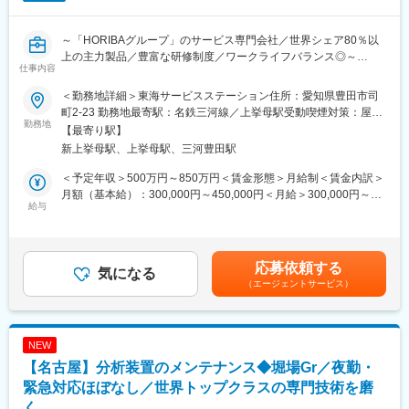
を積むことができます。また、中には他社製品よりも複雑な構造
知床羅臼の海洋深層水の天然ミネラルを含んだ「ミネラルウォー
をしている機器もあり、機械周りの知識やスキルをより高めるこ
～「HORIBAグループ」のサービス専門会社／世界シェア80％以
ターの宅配サービス」を行っております。
とも可能です。
上の主力製品／豊富な研修制度／ワークライフバランス◎～
社会のライフラインに関わる事業を展開し、次代の要求に先駆け
※製品知識や作業手順はしっかりと研修やOJTで身につけていただ
仕事内容
た事業展開を推進しております。
きます。
・HORIBA製品の据え付けからメンテナンス、故障・修理対応な
＜勤務地詳細＞東海サービスステーション住所：愛知県豊田市司
どフィールドエンジニアとして担当いただきます。
変更の範囲：会社の定める業務
■働き方：
町2-23 勤務地最寄駅：名鉄三河線／上挙母駅受動喫煙対策：屋内
・総合的なサービス業務から、装置トラブル発生の未然予防、機
勤務地
フレックス制度やリモートワークの活用が可能です。緊急の呼び
全面禁煙変更の範囲：会社の定める事業所（リモートワーク含
【最寄り駅】
械の性能維持支援、リプレイスや新製品のご案内などサービスの
出しや夜間対応について、一次対応はコールセンターで対応して
む）
新上挙母駅、上挙母駅、三河豊田駅
提案などを通して最先端技術に携わり、お客様のニーズに応えて
おります。
いただきます。
また、休日対応が発生した場合には、平日に振替休日を取得して
＜予定年収＞500万円～850万円＜賃金形態＞月給制＜賃金内訳＞
いただきます。
月額（基本給）：300,000円～450,000円＜月給＞300,000円～
【業務詳細】
給与
450,000円＜昇給有無＞有＜残業手当＞有＜給与補足＞・昇給：
・製品導入やトラブル対応などの顧客折衝
■社風とキャリア：
年1回（4月） ・賞与：年2回（6月、12月） ・残業代は発生時間
・メンテナンス・保守点検を通じて製品の正常稼働をサポートし
同社は外資系企業ですが、非常に風通しの良い社風を強みとして
数に応じて別途支給賃金はあくまでも目安の金額であり、選考を
ます。
おりますので、部署内外問わず、フランクにコミュニケーション
通じて上下する可能性があります。月給(月額)は固定手当を含めた
応募依頼する
・故障修理対応
気になる
を取りやすい環境が整っております。また、他の部署やポジショ
表記です。
（エージェントサービス）
・設備の据え付けや設置後の動作確認を行い、顧客先での試運転
ンにチャレンジできる「社内公募制度」もあるため、ご自身のキ
も実施
ャリアの幅を広げながらお仕事に励むこともできます！
・設備導入時の見積作成と進捗管理
■研修制度：
NEW
■担当地域：
ご入社後、まずは業界や同社についての理解を深めていただきま
【名古屋】分析装置のメンテナンス◆堀場Gr／夜勤・
・担当地域：基本的に東海エリアでの日帰り出張となりますが、
す。その後、現場で先輩社員との同行など、OJT中心で業務を覚
状況に応じて宿泊を伴う出張もございます。
緊急対応ほぼなし／世界トップクラスの専門技術を磨
えていただきます。一人前にまるまでしっかりとサポートいたし
※基本的に夜間対応は発生いたしません
ますので、未経験の方でもご活躍が可能です！
く