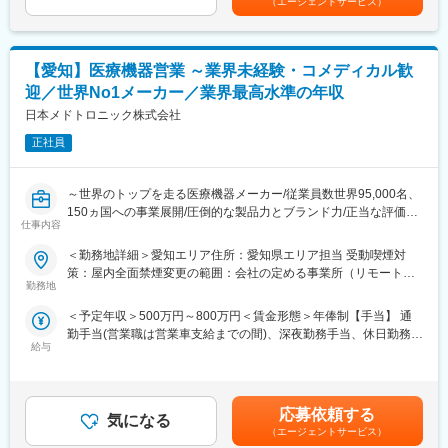
（エージェントサービス）
・AIに関する教育や啓蒙に取り組み社員のAI活用に繋げる
キット工場、物流センター、滅菌センターを有しています。
・目的に沿い最適なAIツールを案内可能なよう継続的にAIサービ
ス概要を探索、理解する
変更の範囲：会社の定める業務
・全社で構築されるAIエージェントの効果的な管理により、二重
【愛知】医療機器営業 ～業界未経験・コメディカル歓
開発を防止する
迎／世界No1メーカー／業界最高水準の年収
・その他システムサポートチームとして担当するインフラ、社内
ワークフロー、グループウエア等の構築や管理、セキュリティ確
日本メドトロニック株式会社
保活動等を実施する
正社員
■ポジションの魅力：
・デジタル推進部 システムサポートチームのメンバーとしての安
～世界のトップを走る医療機器メーカー/従業員数世界95,000名、
定した基盤業務
150ヵ国への事業展開/圧倒的な製品力とブランド力/正当な評価体
・社長直轄組織であるAI CoEの兼任メンバーとして、全社AI戦略
仕事内容
制/1秒に2人の患者さんの生活を毎時間、毎日、変え続けられると
に直接関与
いう社会貢献度～
＜勤務地詳細＞愛知エリア住所：愛知県エリア担当 受動喫煙対
策：屋内全面禁煙変更の範囲：会社の定める事業所（リモートワ
■将来的なキャリアの方向性：
■企業の特徴／魅力：
勤務地
ーク含む）
・デジタル推進部関連部署長・部門長
当社は、業界内での圧倒的知名度を誇り、医療機器メーカーとし
・マーケティング部門のIT担当
＜予定年収＞500万円～800万円＜賃金形態＞年俸制【手当】 通
て最前線で業界をリードしています。当社は1949年の設立以来、
勤手当(営業職は営業車支給までの間)、深夜勤務手当、休日勤務手
医療技術の革新を続け、電池式体外型ペースメーカの開発やリー
■当社の特徴：
給与
当＜賃金内訳＞年額（基本給）：4,200,000円～6,000,000円＜月
ドレスペースメーカ、手術支援ロボットなどを提供しています。
当社は角膜コンタクトレンズを開発して以来、国内コンタクトレ
額＞350,000円～500,000円（12分割）＜昇給有無＞有＜残業手当
育児費用補助制度など、働きやすい環境を整えています。市場シ
ンズ業界を牽引し続けてきました。ハードコンタクトレンズ、ソ
＞無＜給与補足＞※記載年収はあくまで目安■営業職29歳、入社4
ェアの高い製品を扱い、社会貢献性の高い仕事に携わりたい方に
フトコンタクトレンズ市場において国内トップクラスシェアを獲
年目の場合固定年収 500万円 インセンティブ 380万円35歳、
おすすめです。
応募依頼する
得しています。
気になる
入社8年目の場合固定年収 600万円 インセンティブ 400万円
（エージェントサービス）
当社は2015年6月、東京証券取引所第一部に株式を公開し、今後
賃金はあくまでも目安の金額であり、選考を通じて上下する可能
■評価制度：