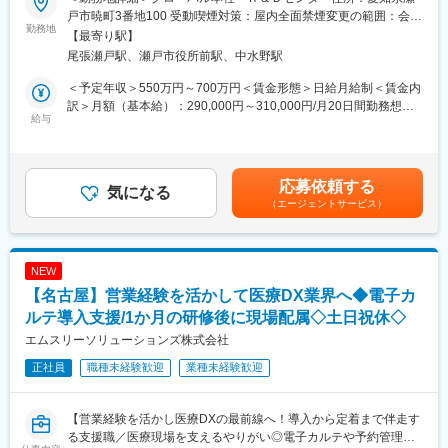
■業務内容：
続けています。
戸市暁町3番地100 受動喫煙対策：屋内全面禁煙変更の範囲：会社
医療材料研究促進のため、以下の各種業務を遂行いただきます。
勤務地
◇「他社には真似のできない素材一貫生産体制／現場主義／技術
の定める事業所（リモートワーク含む）
【最寄り駅】
＜担当業務1＞
優位性」
尾張瀬戸駅、瀬戸市役所前駅、中水野駅
《親水性コーティング材料開発業務》
素材から製品に至るすべてを賄うことができる、一貫生産体制。
・GW向け親水性コーティング（溶剤系、水系、UV硬化型）の内
現場の医師の声に耳を傾け培ってきた4つのコアテクノロジー「ト
＜予定年収＞550万円～700万円＜賃金形態＞日給月給制＜賃金内
製検討
ルク技術」「樹脂コーティング技術」「伸線技術」「ワイヤーフ
訳＞月額（基本給）：290,000円～310,000円/月20日間勤務想定
・生産設備やラボ、生産立ち上げの検討
給与
ォーミング技術」により、他社には真似のできない「スピード」
＜想定月額＞290,000円～310,000円＜昇給有無＞有＜残業手当＞
・コーティングにおける原材料の調達
と「試作対応力」を実現しています。
有＜給与補足＞※ご経験により年収のご相談に応じます・賞与：年
＜担当業務2＞
2回（過去実績：5.4ヶ月分※決算賞与含む）・対象者には家賃補助
《新規医療機器開発を目指した、樹脂材料技術探査及び加工技術
変更の範囲：会社の定める業務
手当支給（詳細は面接時に確認可能）賃金はあくまでも目安の金
応募依頼する
開発》
気になる
額であり、選考を通じて上下する可能性があります。月給(月額)は
（エージェントサービス）
・将来の機器開発に備えた樹脂材料及び技術のシーズ調査と実現
固定手当を含めた表記です。
性評価（熱可塑性樹脂改良、表面処理技術導入）
・樹脂材料の調達
・必要特性に合わせた評価方法の立ち上げ
NEW
・樹脂加工技術の導入（表面処理など）
【名古屋】営業経験を活かして医療DX業界へ◆電子カ
■組織について：
ルテ導入支援/1か月の研修後に現場配属◇土日祝休◇
約8名のチームで半数近くは女性です。中途採用の方も活躍頂いて
エムスリーソリューションズ株式会社
います。
正社員
職種未経験歓迎
業種未経験歓迎
■働き方の魅力：
残業時間は月平均30H程度です。就業時間の管理は徹底されてお
【営業経験を活かし医療DXの最前線へ！導入から定着まで伴走す
り、全社的に月40時間を超えることはほぼありません。
る支援職／医療現場を支えるやりがい◎電子カルテや予約管理シ