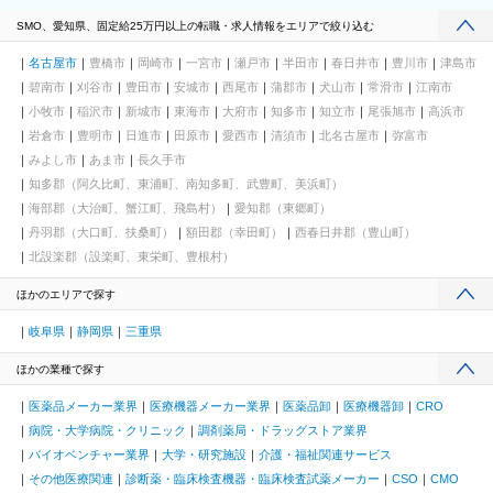
SMO、愛知県、固定給25万円以上の転職・求人情報をエリアで絞り込む
名古屋市
豊橋市
岡崎市
一宮市
瀬戸市
半田市
春日井市
豊川市
津島市
碧南市
刈谷市
豊田市
安城市
西尾市
蒲郡市
犬山市
常滑市
江南市
小牧市
稲沢市
新城市
東海市
大府市
知多市
知立市
尾張旭市
高浜市
岩倉市
豊明市
日進市
田原市
愛西市
清須市
北名古屋市
弥富市
みよし市
あま市
長久手市
知多郡（阿久比町、東浦町、南知多町、武豊町、美浜町）
海部郡（大治町、蟹江町、飛島村）
愛知郡（東郷町）
丹羽郡（大口町、扶桑町）
額田郡（幸田町）
西春日井郡（豊山町）
北設楽郡（設楽町、東栄町、豊根村）
ほかのエリアで探す
岐阜県
静岡県
三重県
ほかの業種で探す
医薬品メーカー業界
医療機器メーカー業界
医薬品卸
医療機器卸
CRO
病院・大学病院・クリニック
調剤薬局・ドラッグストア業界
バイオベンチャー業界
大学・研究施設
介護・福祉関連サービス
その他医療関連
診断薬・臨床検査機器・臨床検査試薬メーカー
CSO
CMO