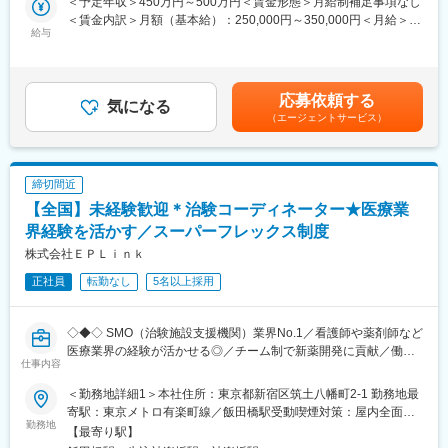
＜予定年収＞450万円～500万円＜賃金形態＞月給制補足事項なし
・治験被験者である患者さんへの内容説明補助、ケア／相談
を支援しています。／リフレッシュ休暇（8月1日に5日間付与）
＜賃金内訳＞月額（基本給）：250,000円～350,000円＜月給＞
・治験担当医師の補助
あり
給与
250,000円～350,000円＜昇給有無＞有＜残業手当＞有＜給与補足
・検査／投薬スケジュール調整、治験データの管理 など
・産前産後休暇それぞれ8週間（妊娠中時短勤務あり）／子供が3
＞■賞与2回（昨年度実績：4.4ヶ月）賃金はあくまでも目安の金額
※職場は基本的に委託されている医療機関であるため、自宅からの
歳になるまで育児休業取得可能。育休所得者は平成29年12月現在
であり、選考を通じて上下する可能性があります。月給(月額)は固
直行直帰が多いです。
では90名。
定手当を含めた表記です。
■やりがい：CRCは疾病を抱えた患者さんやそれを治療しようと
応募依頼する
・経験豊富な社員に相談できる職場の相談窓口あり。
気になる
奮闘する医師やスタッフなど携わる相手が多いです。現在治療法
（エージェントサービス）
・女性管理職55％（日本平均12％）と女性が長く働きやすい環境
がなく苦しんでいる患者さんに対して薬を届けられたり、最前線
が整っています。
で治療にあたる医師やスタッフのサポートを行え、治験が無事に
終了すれば喜びはひとしおです。
締切間近
■同社の教育体制：同社は同業他社からの転職だけでなく、看護師
変更の範囲：会社の定める業務
など未経験で転職してくる方も多いです。そのため教育体制が充
【全国】未経験歓迎＊治験コーディネーター★医療業
実しています。入社は原則偶数月と決まっており、同期入社者と
界経験を活かす／スーパーフレックス制度
ともに2週間弱本社にて集合研修を行います。会社のことや業務を
株式会社ＥＰＬｉｎｋ
遂行する上で必要な法令から実務まで座学中心でロープレを交え
ながら学んでいきます。その後、各拠点に配属され先輩社員から
正社員
転勤なし
5名以上採用
業務を引継ぎながらOJT担当者とともに医療機関へ同行するな
ど、徐々に業務を身に着けていきます。確認テストやチェックシ
ートを用いながら習熟度を測り、入社後1年程度で一人で担当を持
◇◆◇ SMO（治験施設支援機関）業界No.1／看護師や薬剤師など
てるようになります。なお、その後も定期的に中途入社者に対し
医療業界の経験が活かせる◎／チーム制で新薬開発に貢献／働き
仕事内容
てフォローを行う体制が整っています。
方改革制度多数 ◇◆◇
■同社の魅力：
＜勤務地詳細1＞本社住所：東京都新宿区筑土八幡町2-1 勤務地最
・チームワーク：通常は1人で業務にあたることが多いですが、困
【CRC=治験コーディネーターとは？】
寄駅：東京メトロ有楽町線／飯田橋駅受動喫煙対策：屋内全面禁
ったときや先輩や上司がサポートしてくれるため、安心して進め
病院・クリニックを訪問して、患者様や医師や院内スタッフ、さ
勤務地
煙＜勤務地詳細2＞全国いずれかの医療施設住所：全国いずれかの
【最寄り駅】
られます。また、家族の急な体調不良や突発休の場合にも周囲が
らに製薬企業との連絡・調整役を担います。また、治験を受けて