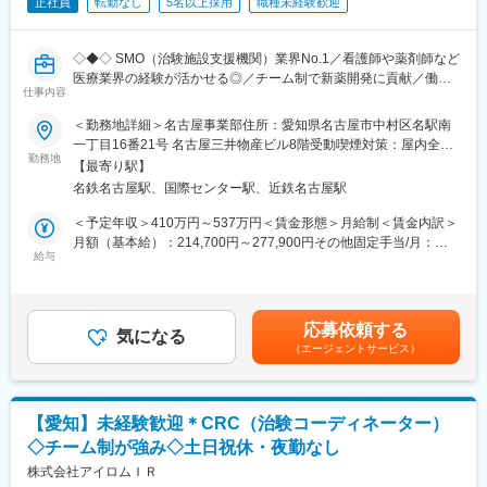
正社員
転勤なし
5名以上採用
職種未経験歓迎
◇◆◇ SMO（治験施設支援機関）業界No.1／看護師や薬剤師など
医療業界の経験が活かせる◎／チーム制で新薬開発に貢献／働き
仕事内容
方改革制度多数 ◇◆◇
＜勤務地詳細＞名古屋事業部住所：愛知県名古屋市中村区名駅南
【CRC=治験コーディネーターとは？】
一丁目16番21号 名古屋三井物産ビル8階受動喫煙対策：屋内全面
病院・クリニックを訪問して、患者様や医師や院内スタッフ、さ
勤務地
禁煙変更の範囲：会社の定める事業所
【最寄り駅】
らに製薬企業との連絡・調整役を担います。また、治験を受けて
名鉄名古屋駅、国際センター駅、近鉄名古屋駅
いただく患者様の相談相手となり、じっくり向き合う仕事です。
＜予定年収＞410万円～537万円＜賃金形態＞月給制＜賃金内訳＞
【CRCのやりがい】
月額（基本給）：214,700円～277,900円その他固定手当/月：
CRCが集めている臨床データは、新薬の承認申請に欠かせない根
給与
58,000円～77,000円＜月給＞272,700円～354,900円＜昇給有無
拠データであり、CRCは新薬開発の一翼を担っております。
＞有＜残業手当＞有＜給与補足＞前職・経験を考慮の上、決定致
また、薬の効果を患者様の近くで見ることができ、喜びの声を直
します。■年収内訳＝(基本給＋手当)×12ヶ月＋賞与■各種手当：
接聞けることもあります。患者様や医療機関から「ありがとう」
CRC手当・休日連絡対応手当■賞与：年2回（6月、12月）／昇
応募依頼する
と感謝の言葉をいただけたときの喜びは、ひとしおです。
気になる
給：年1回（10月）※業績に応じ、決算賞与（秋季賞与）支給の場
（エージェントサービス）
合あり（10月）■時間外・休日出勤手当等の割増賃金は別途支給
【一日の流れ※一例】
賃金はあくまでも目安の金額であり、選考を通じて上下する可能
■朝：担当の医療機関に出勤
性があります。月給(月額)は固定手当を含めた表記です。
■午前：
【愛知】未経験歓迎＊CRC（治験コーディネーター）
・治験の進捗状況の確認や患者様対応の予定などを、院内の治験
◇チーム制が強み◇土日祝休・夜勤なし
事務局に共有
・来院された患者様の診察や検査に同席し、治験が手順通りに行
株式会社アイロムＩＲ