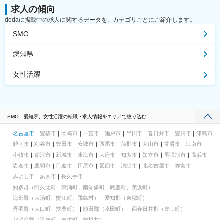
求人の傾向
dodaに掲載中の求人に関するデータを、カテゴリごとにご紹介します。
SMO
愛知県
女性活躍
SMO、愛知県、女性活躍の転職・求人情報をエリアで絞り込む
名古屋市
豊橋市
岡崎市
一宮市
瀬戸市
半田市
春日井市
豊川市
津島市
碧南市
刈谷市
豊田市
安城市
西尾市
蒲郡市
犬山市
常滑市
江南市
小牧市
稲沢市
新城市
東海市
大府市
知多市
知立市
尾張旭市
高浜市
岩倉市
豊明市
日進市
田原市
愛西市
清須市
北名古屋市
弥富市
みよし市
あま市
長久手市
知多郡（阿久比町、東浦町、南知多町、武豊町、美浜町）
海部郡（大治町、蟹江町、飛島村）
愛知郡（東郷町）
丹羽郡（大口町、扶桑町）
額田郡（幸田町）
西春日井郡（豊山町）
北設楽郡（設楽町、東栄町、豊根村）