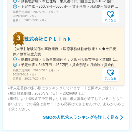
＜勤務地詳細＞本社住所：東京都千代田区富士見2-10-2 飯田橋グラン・ブルーム勤務地最寄駅：各線／飯田橋駅受動喫煙対策：屋内全面禁煙
・産前産後休暇（妊娠中時短勤務あり）、子供が3歳になるまで取
＜予定年収＞360万円～560万円＜賃金形態＞月給制＜賃金内訳＞月額（基本給）：290,000円～350,000円＜月給＞290,000円～350,000円＜昇給有無＞有＜残業手当＞有＜給与補足＞※詳細は、能力・経験に応じて決定します。■昇給：年1回■賞与：年2回（但し、決算賞与追加支給にて年3回の実績有）賃金はあくまでも目安の金額であり、選考を通じて上下する可能性があります。月給(月額)は固定手当を含めた表記です。
得できる育児休業、
掲載予定期間：
2026/7/30（木）
〜
復帰後は短時間勤務制度の利用も可能。
2026/10/28（水）
※育児休業から復帰し3ヶ月後に、育児補助支援金を給付。
気になる
更新日：
2026/7/30（木）
※育児休業、時短勤務制度は入社～1年経過後から取得可能。
株式会社ＥＰＬｉｎｋ
変更の範囲：会社の定める業務
【大阪】治験関係の事務業務 ＜医療事務経験者歓迎！＞◆土日祝
休／教育制度充実
＜勤務地詳細＞大阪事業部住所：大阪府大阪市中央区道修町1-5-18 朝日生命道修町ビル3階勤務地最寄駅：大阪市営堺筋線／北浜駅受動喫煙対策：敷地内全面禁煙変更の範囲：会社の定める事業所
＜予定年収＞346万円～462万円＜賃金形態＞月給制＜賃金内訳＞月額（基本給）：210,500円～277,900円その他固定手当/月：8,000円～15,000円＜月給＞218,500円～292,900円＜昇給有無＞有＜残業手当＞有＜給与補足＞前職・経験を考慮の上、決定致します。■年収内訳＝基本給×12ヶ月＋賞与（基本給×4ヶ月)■賞与：年2回（6月、12月）／昇給：年1回（10月）※業績に応じ、決算賞与（秋季賞与）支給の場合あり（10月）■時間外・休日出勤手当等の割増賃金は別途支給賃金はあくまでも目安の金額であり、選考を通じて上下する可能性があります。月給(月額)は固定手当を含めた表記です。
掲載予定期間：
2026/7/20（月）
〜
2026/10/18（日）
気になる
更新日：
2026/7/20（月）
※求人応募数の多い順にランキングしています（非公開求人は除く）。
※集計対象期間：2026/8/2（日）～2026/8/8（土）
※事情により掲載終了予定日よりも前に求人募集が終了していることもご
ざいます。その場合は当サイトから応募はできませんので、あらかじめご
了承ください。
SMO
の人気求人ランキングを詳しく見る