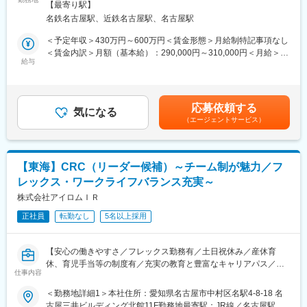
動喫煙対策：屋内全面禁煙＜勤務地詳細2＞東海住所：東海エリア
研修が入社後研修としてあり、PC慣れしていない方も安心してご
【最寄り駅】
・各種データの収集、管理など
（愛知県、静岡県、岐阜県、三重県、） 受動喫煙対策：屋内全面
入社いただけます。
名鉄名古屋駅、近鉄名古屋駅、名古屋駅
■勤務地について
禁煙変更の範囲：会社の定める事業所
■配属後も丁寧なフォロー：
お住まいの地域や通勤時間を考慮します。
＜予定年収＞430万円～600万円＜賃金形態＞月給制特記事項なし
現場配属後は、OJTで独り立ちまでサポートその後も定期的なフ
※ご自宅から担当医療機関への直行・直帰がメインです。
＜賃金内訳＞月額（基本給）：290,000円～310,000円＜月給＞
ォローアップ研修や、専門性を高める継続研修、階層別研修など
■募集エリア：富山市周辺
給与
290,000円～310,000円＜昇給有無＞有＜残業手当＞有＜給与補足
様々な研修をご用意しています。
■同社で働くメリット：
＞■昇給年1回、賞与年2回■賞与は2ヶ月（業績に応じて支給）賃
【安心の働きやすさ】社員の方々が長期的にそして自身の希望を
金はあくまでも目安の金額であり、選考を通じて上下する可能性
【働きやすい制度と環境】
叶えながら働けるような環境作りを大切にしています。フレック
があります。月給(月額)は固定手当を含めた表記です。
・ご自宅から1時間程度で通える施設をお任せする予定です。
応募依頼する
ス勤務制度、時短制度、産休育休、育児手当等の制度が充実し、
気になる
・スーパーフレックスタイム制を導入しており、社員自身が業務
（エージェントサービス）
子育てとも両立させながらの勤務が可能です。チームで連携をと
のスケジュールに合わせて始業、就業時間を決めることができま
り、担当施設内（同じ疾患領域含む）に対し基本的に複数名の体
す。
制となるためお互いにフォローし合う仕事の進め方が根付いてい
・5日間のリフレッシュ休暇制度や、時間単位で取得できる有給休
ます。
暇。
【東海】CRC（リーダー候補）～チーム制が魅力／フ
【充実の教育と豊富なキャリアパス】
・産前産後休暇（妊娠中時短勤務あり）、子供が3歳になるまで取
レックス・ワークライフバランス充実～
・CRC社内認定制度を採用し、研修の実施および履修記録を管理
得できる育児休業、
することで知識・経験そして指導力を一定の基準で評価していま
株式会社アイロムＩＲ
復帰後は短時間勤務制度の利用も可能。
す。自身のレベルに応じ、実務レベル、マネジメントレベル、デ
※育児休業から復帰し3ヶ月後に、育児補助支援金を給付。
正社員
転勤なし
5名以上採用
ィレクターレベルといった社内認定制度があり、目標をもって
※育児休業、時短勤務制度は入社～1年経過後から取得可能。
日々の業務にあたれます。
・社員に多様な機会を提供し、新たなキャリアへの挑戦をサポー
【安心の働きやすさ／フレックス勤務有／土日祝休み／産休育
トしています。CRCとしてのスキルアップも、一度に同じ施設内
変更の範囲：会社の定める業務
休、育児手当等の制度有／充実の教育と豊富なキャリアパス／増
の別の疾患領域のプロジェクトを担当することもでき、幅広い経
仕事内容
収増益中】
験を積むことや、スペシャリストとして特定の疾患領域の専門的
■職務概要：業界内でトップクラスの実績を誇る同社のCRC（治
＜勤務地詳細1＞本社住所：愛知県名古屋市中村区名駅4-8-18 名
な経験を積んでいくことも可能です。また、グループの垣根を超
験コーディネーター）として下記業務を行っていただきます。
古屋三井ビルディング北館11F勤務地最寄駅：JR線／名古屋駅受