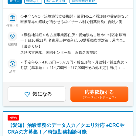
正社員
転勤なし
5名以上採用
職種未経験歓迎
◇◆◇ SMO（治験施設支援機関）業界No.1／看護師や薬剤師など
医療業界の経験が活かせる◎／チーム制で新薬開発に貢献／働き
仕事内容
方改革制度多数 ◇◆◇
＜勤務地詳細＞名古屋事業部住所：愛知県名古屋市中村区名駅南
【CRC=治験コーディネーターとは？】
一丁目16番21号 名古屋三井物産ビル8階受動喫煙対策：屋内全面
病院・クリニックを訪問して、患者様や医師や院内スタッフ、さ
勤務地
禁煙変更の範囲：会社の定める事業所
【最寄り駅】
らに製薬企業との連絡・調整役を担います。また、治験を受けて
名鉄名古屋駅、国際センター駅、近鉄名古屋駅
いただく患者様の相談相手となり、じっくり向き合う仕事です。
＜予定年収＞410万円～537万円＜賃金形態＞月給制＜賃金内訳＞
【CRCのやりがい】
月額（基本給）：214,700円～277,900円その他固定手当/月：
CRCが集めている臨床データは、新薬の承認申請に欠かせない根
給与
58,000円～77,000円＜月給＞272,700円～354,900円＜昇給有無
拠データであり、CRCは新薬開発の一翼を担っております。
＞有＜残業手当＞有＜給与補足＞前職・経験を考慮の上、決定致
また、薬の効果を患者様の近くで見ることができ、喜びの声を直
します。■年収内訳＝(基本給＋手当)×12ヶ月＋賞与■各種手当：
接聞けることもあります。患者様や医療機関から「ありがとう」
CRC手当・休日連絡対応手当■賞与：年2回（6月、12月）／昇
応募依頼する
と感謝の言葉をいただけたときの喜びは、ひとしおです。
気になる
給：年1回（10月）※業績に応じ、決算賞与（秋季賞与）支給の場
（エージェントサービス）
合あり（10月）■時間外・休日出勤手当等の割増賃金は別途支給
【一日の流れ※一例】
賃金はあくまでも目安の金額であり、選考を通じて上下する可能
■朝：担当の医療機関に出勤
性があります。月給(月額)は固定手当を含めた表記です。
■午前：
NEW
・治験の進捗状況の確認や患者様対応の予定などを、院内の治験
【愛知】治験業務のデータ入力／クエリ対応 ※CRCや
事務局に共有
・来院された患者様の診察や検査に同席し、治験が手順通りに行
CRAの方募集！／時短勤務相談可能