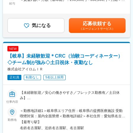
また、患者さんや医師とのコミュニケーションを取り、試験がス
給与
間勤務で選択可能）／出産祝い金を支給あり。
290,000円～330,000円＜昇給有無＞有＜残業手当＞有＜給与補足
ムーズに進むように調整。
・希望によって、社員からパートへ切替えて復職するケースもあ
＞■昇給年1回、賞与年2回■賞与は2ヶ月（業績に応じて支給）賃
治験が成功するためにはCRCの役割が非常に重要で、医療の進歩
り、育休取得後はほとんどの方が復職されます。
金はあくまでも目安の金額であり、選考を通じて上下する可能性
に貢献できるやりがいのある仕事です。
・チーム全体で協力しながら治験を進めていく会社です。1人3～
があります。月給(月額)は固定手当を含めた表記です。
応募依頼する
※担当する医療機関に常駐しての業務となります。
気になる
5施設を受け持ちますが、他のチームメンバーがサポートしながら
（エージェントサービス）
治験を進めていくことができるため、負担なく仕事ができます。
■治験コーディネーターで得られるスキル：
（1）コミュニケーション力：
変更の範囲：会社の定める業務
患者さんに治験の内容をわかりやすく説明したり、医師や看護師
NEW
と連携することで伝える力が身に付きます。
【岐阜】未経験歓迎＊CRC（治験コーディネーター）
（2）スケジュール管理力：
治験には決まった検査や診察の予定があるため、患者さんが無理
◇チーム制が強み◇土日祝休・夜勤なし
なく通えるように予定を調整する力が身につきます。
株式会社アイロムＩＲ
（3）医療の知識：
正社員
転勤なし
5名以上採用
薬の種類や副作用、検査の内容など、医療に関する知識が自然と
増えていきます。薬剤師や看護師と話す機会も多いため学ぶこと
も多いです。
【未経験歓迎／安心の働きやすさ／フレックス勤務有／土日休
（4）パソコンや書類の整理力：
み】
検査の結果を記録したり、書類をまとめたりする仕事もありま
仕事内容
す。パソコンの使い方や、正確に記録する力が身につきます。
■業務詳細／治験コーディネーター（CRCって何？）
（5）チームで働く力：
＜勤務地詳細1＞岐阜県エリア住所：岐阜県の提携医療施設 受動
新しい薬や治療法が安全で効果的かどうかを確かめるための臨床
治験は医師、看護師、薬剤師など、いろんな職種の人と協力して
喫煙対策：屋内全面禁煙＜勤務地詳細2＞本社住所：愛知県名古屋
試験（治験）をサポートする仕事です。
勤務地
進めるので、チームワークの大切さを学べます。
市中村区名駅4-8-18 名古屋三井ビルディング北館11F勤務地最寄
【最寄り駅】
駅：JR線／名古屋駅受動喫煙対策：屋内全面禁煙変更の範囲：会
名鉄名古屋駅、近鉄名古屋駅、名古屋駅
＜具体的に＞
【同社で働くメリット】
社の定める事業所