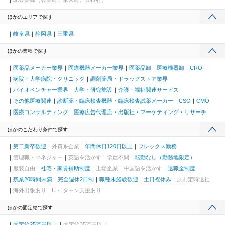
ほかのエリアで探す
岐阜県
静岡県
三重県
ほかの業種で探す
医薬品メーカー業界
医療機器メーカー業界
医薬品卸
医療機器卸
CRO
病院・大学病院・クリニック
調剤薬局・ドラッグストア業界
バイオベンチャー業界
大学・研究施設
介護・福祉関連サービス
その他医療関連
診断薬・臨床検査機器・臨床検査試薬メーカー
CSO
CMO
医療コンサルティング
医療広告代理店・出版社・マーケティング・リサーチ
ほかのこだわり条件で探す
第二新卒歓迎
外資系企業
年間休日120日以上
フレックス勤務
管理職・マネジャー
英語を活かす
学歴不問
転勤なし（勤務地限定）
服装自由
社宅・家賃補助制度
上場企業
中国語を活かす
退職金制度
残業20時間未満
完全週休2日制
職種未経験歓迎
土日祝休み
原則定時退社
海外出張あり
U・Iターン支援あり
ほかの固定給で探す
固定給25万円以上
固定給35万円以上