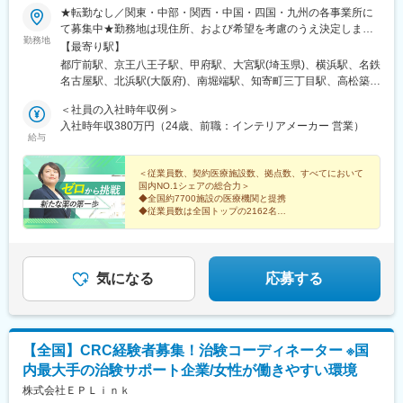
た、グループの垣根を超えCRCからSMAやCRAへのキャリアチェ
★転勤なし／関東・中部・関西・中国・四国・九州の各事業所に
ンジにとどまらず、先端医療の研究員への転身など、事業の枠を
て募集中★勤務地は現住所、および希望を考慮のうえ決定します
勤務地
こえ新たなキャリアにチャレンジされている方もいらっしゃいま
★一部勤務地では自動車通勤OK（面接などでご相談ください）
【最寄り駅】
す。
【各事業部・オフィス】■東京第二事業部（5名在籍）・新宿オフ
都庁前駅、京王八王子駅、甲府駅、大宮駅(埼玉県)、横浜駅、名鉄
アイロムグループの企業として、同社は先端医療（再生医療・遺
ィス・八王子オフィス・山梨オフィス■大宮事業部（10名在籍）■
名古屋駅、北浜駅(大阪府)、南堀端駅、知寄町三丁目駅、高松築港
伝子技術）分野、SMO事業、CRO事業、クリニックモール事業と
横浜事業部（7名在籍）■名古屋事業部（3名在籍）■大阪事業部
駅、博多駅、辛島町駅、南新宿駅、八王子駅、新高島駅、国際セ
多角的な事業を展開しております。それぞれの法人への垣根も低
（11名在籍）■広島事業部（10名在籍）・松山オフィス・高知オ
＜社員の入社時年収例＞
ンター駅、なにわ橋駅、松山市駅、高松駅(香川県)、東比恵駅、慶
く、コロナやDXで変革していく時代のニーズに則り、グループと
フィス・高松オフィス※県をまたいだ出張が発生いたします。■福
入社時年収380万円（24歳、前職：インテリアメーカー 営業）
徳校前駅、新宿駅、高島町駅、近鉄名古屋駅、淀屋橋駅、片原町
給与
してのシナジー効果を発揮していきます。
岡事業部（11名在籍）・福岡オフィス・熊本オフィス※受動喫煙
駅(香川県)、西辛島町駅
対策：屋内全面禁煙
＜従業員数、契約医療施設数、拠点数、すべてにおいて
国内NO.1シェアの総合力＞
◆全国約7700施設の医療機関と提携
◆従業員数は全国トップの2162名
◆スーパーフレックスタイム制
※CRCばんく「SMO企業ランキングシェア1位」2025年
度
気になる
応募する
【全国】CRC経験者募集！治験コーディネーター ※国
内最大手の治験サポート企業/女性が働きやすい環境
株式会社ＥＰＬｉｎｋ