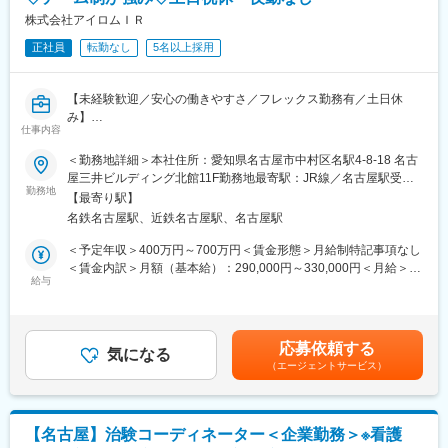
・施設に訪問するが、ママでも定時（時短含め）で業務できる
復帰後は短時間勤務制度の利用も可能。
・出張がない
株式会社アイロムＩＲ
※育児休業から復帰し3ヶ月後に、育児補助支援金を給付。
・CRC業務、医療機関の業務理解ができる
※育児休業、時短勤務制度は入社～1年経過後から取得可能。
正社員
転勤なし
5名以上採用
・タスク整理が得意な方は、自分のスキルを活かせる（期限管
理）
変更の範囲：会社の定める業務
【未経験歓迎／安心の働きやすさ／フレックス勤務有／土日休
【フレキシブルに働きやすい環境】
み】
・全国約6,300施設のネットワークを持つため、ご自宅近くや家族
仕事内容
の転勤などに合わせた働き方ができます。
■業務詳細／治験コーディネーター（CRCって何？）
＜勤務地詳細＞本社住所：愛知県名古屋市中村区名駅4-8-18 名古
・入社日から有給休暇付与のため、家庭事情やライフイベントが
新しい薬や治療法が安全で効果的かどうかを確かめるための臨床
屋三井ビルディング北館11F勤務地最寄駅：JR線／名古屋駅受動
あっても問題ありません。
試験（治験）をサポートする仕事です。
勤務地
喫煙対策：屋内全面禁煙変更の範囲：会社の定める事業所
・産前産後休暇それぞれ8週間（妊娠中時短勤務あり）／子供が3
【最寄り駅】
歳になるまで育児休業取得可能。育休所得者は平成29年12月現在
名鉄名古屋駅、近鉄名古屋駅、名古屋駅
＜具体的に＞
では90名。
患者さんが治験に参加する手続きを助けたり、治験中のデータを
＜予定年収＞400万円～700万円＜賃金形態＞月給制特記事項なし
・経験豊富な社員に相談できる職場の相談窓口あり。
収集・管理をします。
＜賃金内訳＞月額（基本給）：290,000円～330,000円＜月給＞
・女性管理職55％（日本平均12％）、社員の男女比1：9と女性が
また、患者さんや医師とのコミュニケーションを取り、試験がス
給与
290,000円～330,000円＜昇給有無＞有＜残業手当＞有＜給与補足
長く働きやすい環境が整っています。
ムーズに進むように調整。
＞■昇給年1回、賞与年2回■賞与は2ヶ月（業績に応じて支給）賃
治験が成功するためにはCRCの役割が非常に重要で、医療の進歩
金はあくまでも目安の金額であり、選考を通じて上下する可能性
【EPLink社とは】
に貢献できるやりがいのある仕事です。
があります。月給(月額)は固定手当を含めた表記です。
国内最大手SMO：EPSグループに属し、売上140億円超と業界内
応募依頼する
※担当する医療機関に常駐しての業務となります。
気になる
で圧倒的トップを誇る企業です（業界シェア40％）。大手製薬企
（エージェントサービス）
業から「プリファードSMO」として第一選択肢に指名されてお
■治験コーディネーターで得られるスキル：
り、業界内での信頼があります。日本の三大疾病の筆頭として治
（1）コミュニケーション力：
験薬や治療法が開発されるがん分野においては、治験実施には高
患者さんに治験の内容をわかりやすく説明したり、医師や看護師
度な専門知識が求められるため、専門教育をうけたCRCを育成し
【名古屋】治験コーディネーター＜企業勤務＞※看護
と連携することで伝える力が身に付きます。