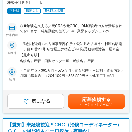
われているか、患者様の状態変化が無いかを確認します。
株式会社ＥＰＬｉｎｋ
■午後：
正社員
転勤なし
5名以上採用
・患者様の報告書作成
・治験の参加候補となる患者様をカルテから探す
・医師との打ち合わせ
◇◆治験を支える／元CRAや元CRC、DM経験者の方が活躍され
ております！時短勤務相談可／SMO業界トップシェアの
【研修制度について】
仕事内容
EPLink◇◆
■基礎研修が充実：
入社後1か月は研修期間となります。ビジネスマナーやPCスキル
＜勤務地詳細＞名古屋事業部住所：愛知県名古屋市中村区名駅南
【はじめに】
研修が入社後研修としてあり、PC慣れしていない方も安心してご
一丁目16番21号 名古屋三井物産ビル8階受動喫煙対策：屋内全面
EPLinkでは治験業務の効率化を目指し、これまでCRCが行ってい
勤務地
入社いただけます。
禁煙変更の範囲：会社の定める事業所
【最寄り駅】
たEDC入力やクエリ対応を今回の募集職種「Site Data Manager」
■配属後も丁寧なフォロー：
名鉄名古屋駅、国際センター駅、近鉄名古屋駅
が行うことで、治験の業務の「Speed」と「Quality」を高めてお
現場配属後は、OJTで独り立ちまでサポートその後も定期的なフ
ります！
ォローアップ研修や、専門性を高める継続研修、階層別研修など
＜予定年収＞365万円～575万円＜賃金形態＞月給制＜賃金内訳＞
※基本的に勤務地は担当する医療機関での業務となり、出張はあり
様々な研修をご用意しています。
月額（基本給）：204,100円～328,550円その他固定手当/月：
ません。
給与
30,000円～40,000円＜月給＞234,100円～368,550円＜昇給有無
【働きやすい制度と環境】
＞有＜残業手当＞有＜給与補足＞前職・経験を考慮の上、決定致
【担当業務】
・ご自宅から1時間程度で通える施設をお任せする予定です。
します。■年収内訳＝基本給×12ヶ月＋職種手当×12ヶ月＋賞与
・データチェック・入力、クエリー対応等を中心に実施
・スーパーフレックスタイム制を導入しており、社員自身が業務
（基本給×4ヶ月）■賞与：年2回（6月、12月）／昇給：年1回
応募依頼する
・適格性等のダブルチェックの実施
気になる
のスケジュールに合わせて始業、就業時間を決めることができま
（10月）※業績に応じ、決算賞与（秋季賞与）支給の場合あり
（エージェントサービス）
・その他、医療機関のニーズに合わせた被験者対応以外の業務を
す。
（10月）■時間外・休日出勤手当等の割増賃金は別途支給賃金は
実施
・5日間のリフレッシュ休暇制度や、時間単位で取得できる有給休
あくまでも目安の金額であり、選考を通じて上下する可能性があ
暇。
ります。月給(月額)は固定手当を含めた表記です。
【SDMへ転職された方の声／転職してよかったこと】
・産前産後休暇（妊娠中時短勤務あり）、子供が3歳になるまで取
【愛知】未経験歓迎＊CRC（治験コーディネーター）
・イレギュラーが少ないため精神衛生良好に仕事ができる
得できる育児休業、
◇チーム制が強み◇土日祝休・夜勤なし