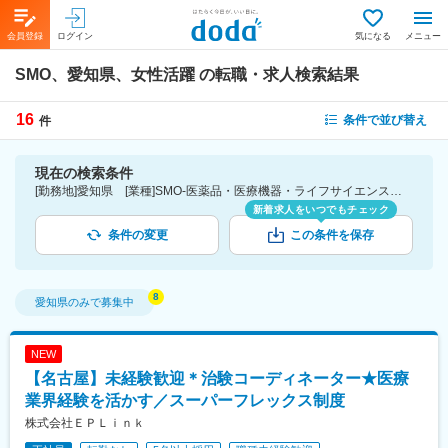
会員登録
ログイン
気になる
メニュー
SMO、愛知県、女性活躍
の転職・求人検索結果
16
条件で並び替え
件
現在の検索条件
[勤務地]愛知県 [業種]SMO-医薬品・医療機器・ライフサイエンス・医療系サービス [詳細条件](会社・職場の環境)女性活躍
新着求人をいつでもチェック
条件の変更
この条件を保存
愛知県
のみで募集中
NEW
【名古屋】未経験歓迎＊治験コーディネーター★医療
業界経験を活かす／スーパーフレックス制度
株式会社ＥＰＬｉｎｋ