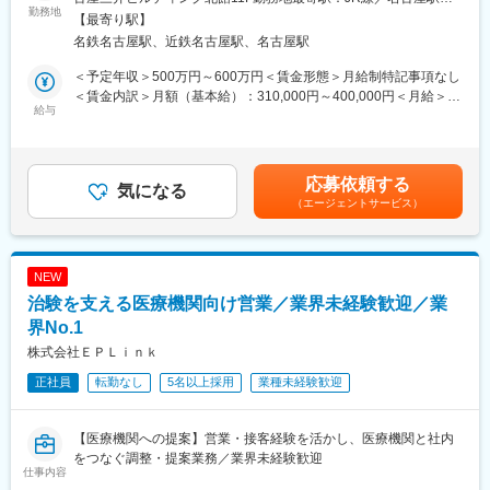
えCRCからSMAやCRAへのキャリアチェンジにとどまらず、先端
・患者への試験の説明
勤務地
動喫煙対策：屋内全面禁煙＜勤務地詳細2＞東海住所：東海エリア
医療の研究員への転身など、事業の枠をこえ新たなキャリアにチ
【最寄り駅】
・治験のスケジュール管理
（愛知県、静岡県、岐阜県、三重県、） 受動喫煙対策：屋内全面
ャレンジされている方もいらっしゃいます。
名鉄名古屋駅、近鉄名古屋駅、名古屋駅
・各種データの収集、管理など
禁煙
【業績好調で安定したグループ基盤】
将来的にチームリーダーなどお任せできることを期待していま
＜予定年収＞500万円～600万円＜賃金形態＞月給制特記事項なし
・25周年を迎えたアイロムグループでは先端医療事業・臨床開発
す。
＜賃金内訳＞月額（基本給）：310,000円～400,000円＜月給＞
支援事業（CRO・SMO）・メディカルサポートなど多角的な事業
給与
310,000円～400,000円＜昇給有無＞有＜残業手当＞有＜給与補足
展開でグループシナジーを発揮。23年3月度決算で過去最高益を
■同社で働くメリット：
＞■昇給年1回、賞与年2回■賞与は2ヶ月（業績に応じて支給）賃
更新。来期も過去最高益を更新する予定で増収増益が続いていま
【安心の働きやすさ】同社が最も大切にしているのは、CRCの社
金はあくまでも目安の金額であり、選考を通じて上下する可能性
す。
員の方々が長期的に、そして自身の希望を叶えながら働けるよう
があります。月給(月額)は固定手当を含めた表記です。
応募依頼する
な環境をつくることです。フレックス勤務制度の採用、時短制
気になる
変更の範囲：会社の定める業務
（エージェントサービス）
度、産休育休、育児手当等の制度も充実はもちろん、子育てと両
立させながらの勤務が可能です。また、チーム単位での連携をし
ており、１施設内の同じ疾患領域でも基本的に複数名の体制とな
るため、お互いにフォローし合い、連携し合う仕事の進め方が根
NEW
付いています。
治験を支える医療機関向け営業／業界未経験歓迎／業
【充実の教育と豊富なキャリアパス】
・充実の研修制度：CRC社内認定制度を採用しており、自身のレ
界No.1
ベルに応じ、実務レベル、マネジメントレベル、ディレクターレ
株式会社ＥＰＬｉｎｋ
ベルといった社内認定制度があるので、目標をもって日々の業務
正社員
転勤なし
5名以上採用
業種未経験歓迎
にあたることが可能です。
・豊富なキャリアパス：社員に多様な機会を提供し、新たなキャ
リアへの挑戦をサポートしています。CRCとしてのスキルアップ
【医療機関への提案】営業・接客経験を活かし、医療機関と社内
も、一度に同じ施設内の別の疾患領域のプロジェクトを担当する
をつなぐ調整・提案業務／業界未経験歓迎
こともでき、幅広い経験を積むことや、スペシャリストとして特
仕事内容
定の疾患領域の専門的な経験を積んでいくことも可能です。ま