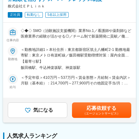
験にも対応できるサポート体制を敷いています。
株式会社ＥＰＬｉｎｋ
正社員
転勤なし
5名以上採用
■教育研修制度充実：集合研修、外部研修、OJT はもちろん、がん
や精神疾患など領域別の研修やeラーニングも導入し、充実した体
制を整えています。また認定CRCの資格取得も奨励しており、有
◇◆◇ SMO（治験施設支援機関）業界No.1／看護師や薬剤師など
資格者はCRCの半数に達しています。
医療業界の経験が活かせる◎／チーム制で新薬開発に貢献／働き
仕事内容
方改革制度多数 ◇◆◇
■フレキシブルに働きやすい環境が整っています
・全国約6,900施設のネットワークを持つため、ご自宅近くや家族
＜勤務地詳細1＞本社住所：東京都新宿区筑土八幡町2-1 勤務地最
【CRC=治験コーディネーターとは？】
の転勤などに合わせた働き方ができます。
寄駅：東京メトロ有楽町線／飯田橋駅受動喫煙対策：屋内全面禁
病院・クリニックを訪問して、患者様や医師や院内スタッフ、さ
勤務地
・スーパーフレックス制度があり、ワークライフバランスの実現
煙＜勤務地詳細2＞全国いずれかの医療施設住所：全国いずれかの
【最寄り駅】
らに製薬企業との連絡・調整役を担います。また、治験を受けて
を支援しています。／リフレッシュ休暇（8月1日に5日間付与）
医療施設 受動喫煙対策：屋内全面禁煙変更の範囲：会社の定める
飯田橋駅、牛込神楽坂駅、神楽坂駅
いただく患者様の相談相手となり、じっくり向き合う仕事です。
あり
事業所
・産前産後休暇それぞれ8週間（妊娠中時短勤務あり）／子供が3
＜予定年収＞410万円～537万円＜賃金形態＞月給制＜賃金内訳＞
【CRCのやりがい】
歳になるまで育児休業取得可能。育休所得者は平成29年12月現在
月額（基本給）：214,700円～277,900円その他固定手当/月：
CRCが集めている臨床データは、新薬の承認申請に欠かせない根
給与
では90名。
58,000円～77,000円＜月給＞272,700円～354,900円＜昇給有無
拠データであり、CRCは新薬開発の一翼を担っております。
・経験豊富な社員に相談できる職場の相談窓口あり。
＞有＜残業手当＞有＜給与補足＞前職・経験を考慮の上、決定致
また、薬の効果を患者様の近くで見ることができ、喜びの声を直
・女性管理職55％（日本平均12％）と女性が長く働きやすい環境
します。■年収内訳＝(基本給＋手当)×12ヶ月＋賞与■各種手当：
接聞けることもあります。患者様や医療機関から「ありがとう」
が整っています。
CRC手当・休日連絡対応手当■賞与：年2回（6月、12月）／昇
応募依頼する
と感謝の言葉をいただけたときの喜びは、ひとしおです。
気になる
給：年1回（10月）※業績に応じ、決算賞与（秋季賞与）支給の場
（エージェントサービス）
合あり（10月）■時間外・休日出勤手当等の割増賃金は別途支給
【一日の流れ※一例】
変更の範囲：会社の定める業務
賃金はあくまでも目安の金額であり、選考を通じて上下する可能
■朝：担当の医療機関に出勤
性があります。月給(月額)は固定手当を含めた表記です。
■午前：
人気求人ランキング
・治験の進捗状況の確認や患者様対応の予定などを、院内の治験