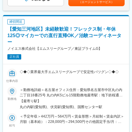
（エージェントサービス）
入力）
でも目安の金額であり、選考を通じて上下する可能性がありま
変更の範囲：会社の定める業務
・治験に関する事務的なサポート
す。月給(月額)は固定手当を含めた表記です。
・病院内の各部署との連絡と調整
・各種資料の作成
締切間近
※業務は当社と提携している医療機関内で行います。
【愛知三河地区】未経験歓迎！フレックス制・年休
【未経験の方でも安心の教育研修制度充実】
125◎マイカーでの直行直帰OK／治験コーディネータ
集合研修、外部研修、OJT はもちろん、がんや精神疾患など領域
ー
別の研修やeラーニングも導入し、充実した体制を整えています。
ノイエス株式会社【エムスリーグループ／東証プライムG】
【フレキシブルに働きやすい環境が整っています】
正社員
・全国約6,900施設のネットワークを持つため、ご自宅近くや家族
の転勤などに合わせた働き方ができます。
・スーパーフレックス制度があり、ワークライフバランスの実現
◇◆◇業界最大手エムスリーグループで安定性バツグン◇◆◇
を支援しています。／リフレッシュ休暇（8月1日に5日間付与）
仕事内容
あり
三河エリアの治験コーディネーター（CRC）を募集いたします！
・産前産後休暇それぞれ8週間（妊娠中時短勤務あり）／子供が3
主に豊田市・蒲郡市を中心にご担当いただきます。
＜勤務地詳細＞名古屋オフィス住所：愛知県名古屋市中区丸の内
歳になるまで育児休業取得可能。育休所得者は平成29年12月現在
3か月間の研修終了後からはマイカーでの直行直帰OK！
二丁目18番25号 丸の内KSビル15階勤務地最寄駅：地下鉄桜通
では90名。
担当いただく施設は、ご自宅からの通勤時間も考慮させていただ
勤務地
線・鶴舞線／丸の内駅受動喫煙対策：屋内全面禁煙変更の範囲：
【最寄り駅】
・経験豊富な社員に相談できる職場の相談窓口あり。
きます。
会社の定める事業所
丸の内駅(愛知県)、伏見駅(愛知県)、国際センター駅
・女性管理職55％（日本平均12％）と女性が長く働きやすい環境
が整っています。
■業務詳細：
＜予定年収＞442万円～564万円＜賃金形態＞月給制＜賃金内訳＞
・患者（被験者）様への治験実施内容の説明補助・スケジュール
月額（基本給）：228,000円～294,500円その他固定手当/月：
【国内最大手の治験サポート企業】
管理やフォロー業務・精神的なケア
給与
20,000円固定残業手当/月：62,010円～78,630円（固定残業時間
イーピーエスグループに属し、在籍CRC1,100人・売上140億円と
・治験薬のデータ管理、検査データチェック、症例報告書の作