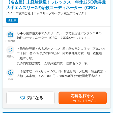
【名古屋】未経験歓迎！フレックス・年休125◎業界最
・調査表結果の分析・傾向把握・次アクションの策定
大手エムスリーGの治験コーディネーター（CRC）
・提案・見積・プレゼンテーションおよび交渉
・暫定受託予算の設計、進捗モニタリング、改善アクション立案
ノイエス株式会社【エムスリーグループ／東証プライムG】
・受託に向けた社内関係部署（営業支援、SMA、CRC 統括、PL
正社員
など）との連携
・案件進捗・収益性・リスクのモニタリングおよび報告
・クライアントの開発戦略・治験計画動向の把握と中長期提案
◇◆◇業界最大手エムスリーグループで安定性バツグン◇◆◇
・インサイドセールススペシャリストと連携した営業プロセス高
治験コーディネーター（CRC）を募集いたします！
度化・データ活用推進
仕事内容
教育制度充実◎
業界トップクラスの研修制度をご用意してお迎えいたします。
＜勤務地詳細＞名古屋オフィス住所：愛知県名古屋市中区丸の内
■当社の魅力：
企業でのご就業経験のない方が多数活躍されており、安心して働
二丁目18番25号 丸の内KSビル15階勤務地最寄駅：地下鉄桜通
【安心の働きやすさ】
いていただける環境です。
勤務地
線・鶴舞線／丸の内駅受動喫煙対策：屋内全面禁煙変更の範囲：
社員の方々が長期的にそして自身の希望を叶えながら働けるよう
【最寄り駅】
＊全社平均残業時間：月13時間
会社の定める事業所
な環境作りを大切にしています。フレックス勤務制度、時短制
丸の内駅(愛知県)、伏見駅(愛知県)、国際センター駅
度、産休育休、育児手当等の制度が充実し子育てとも両立させな
■業務詳細：
＜予定年収＞427万円～553万円＜賃金形態＞月給制＜賃金内訳＞
がらの勤務が可能です。
・患者（被験者）様への治験実施内容の説明補助・被験者様のス
月額（基本給）：220,000円～288,500円その他固定手当/月：
【積極的なグローバル展開】
ケジュール管理やフォロー業務・精神的なケア
給与
20,000円固定残業手当/月：60,000円～77,130円（固定残業時間
近年は中国や米国に関連会社を設立したりオーストラリアにて保
・治験薬のデータ管理、検査データチェック、症例報告書の作
30時間0分/月）超過した時間外労働の残業手当は追加支給＜月給
有する臨床試験実施施設において、欧米やアジアの製薬企業から
成・薬剤部門や治験担当医、検査部門など、臨床試験（治験）に
＞300,000円～385,630円（一律手当を含む）＜昇給有無＞有＜残
の受託が拡大するなど積極的に海外展開も進めています。
携わるチームの調整など。
業手当＞有＜給与補足＞■昇給：年1回■賞与：年2回 ※基本給×4
【業績好調で安定したグループ基盤】
応募依頼する
気になる
ヶ月（夏冬2回の合計）■残業30時間を超過した場合は別途時間外
・25周年を迎えたアイロムグループでは先端医療事業・臨床開発
（エージェントサービス）
■研修制度：
手当を支給いたします。※全社平均残業時間：月13時間賃金はあ
支援事業（CRO・SMO）・メディカルサポートなど多角的な事業
月に2～3回、継続研修にて社員全員の知識の向上に努めておりま
くまでも目安の金額であり、選考を通じて上下する可能性があり
展開でグループシナジーを発揮。24年3月度決算で過去の業績を
す。疾患に関すること、医療英語に関すること、情報セキュリテ
ます。月給(月額)は固定手当を含めた表記です。
上回る結果を達成。来期も良好な業績を見込んでおり、増収増益