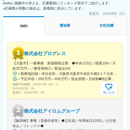
dodaに掲載中の求人を、応募数順にランキング形式でご紹介します。
事務局に共有
※応募数が同数の場合は、新着順に表示しています。
・来院された患者様の診察や検査に同席し、治験が手順通りに行
われているか、患者様の状態変化が無いかを確認します。
更新日：
2026/8/9（日）
■午後：
・患者様の報告書作成
愛知県
女性活躍
SMO
・治験の参加候補となる患者様をカルテから探す
・医師との打ち合わせ
【研修制度について】
■基礎研修が充実：
株式会社プログレス
入社後1か月は研修期間となります。ビジネスマナーやPCスキル
研修が入社後研修としてあり、PC慣れしていない方も安心してご
【大阪市】一般事務〈新薬開発企業〉◆年休123日／残業10H／月
入社いただけます。
給25万円～／教育体制◎／駅徒歩3分
■配属後も丁寧なフォロー：
＜勤務地詳細＞本社住所：大阪府大阪市中央区今橋3-1-7 日本生命今橋ビル受動喫煙対策：屋内全面禁煙変更の範囲：無
現場配属後は、OJTで独り立ちまでサポートその後も定期的なフ
＜予定年収＞350万円～450万円＜賃金形態＞月給制■特記事項なし＜賃金内訳＞月額（基本給）：232,000円～260,000円固定残業手当/月：18,000円～20,000円（固定残業時間10時間0分/月）超過した時間外労働の残業手当は追加支給＜月給＞250,000円～280,000円（一律手当を含む）＜昇給有無＞有＜残業手当＞有＜給与補足＞■賞与（年4回）：初年度0.7か月分、2年目以降1.4か月（変動有）■昇給（年1回以上）＊通勤手当（全額）＊住宅手当＊習い事支援手当 （社員が契約した習い事を上限7,000円として80％を支給）＊医療費補助手当 （社員とその両親の保険診療の医療費の自己負担額の50％を支給）賃金はあくまでも目安の金額であり、選考を通じて上下する可能性があります。月給(月額)は固定手当を含めた表記です。
ォローアップ研修や、専門性を高める継続研修、階層別研修など
掲載予定期間：
2026/7/30（木）
〜
様々な研修をご用意しています。
2026/10/28（水）
気になる
更新日：
2026/7/30（木）
【働きやすい制度と環境】
・ご自宅から1時間程度で通える施設をお任せする予定です。
・スーパーフレックスタイム制を導入しており、社員自身が業務
株式会社アイロムグループ
のスケジュールに合わせて始業、就業時間を決めることができま
す。
【飯田橋】事務（見積作成等）◆正社員／年間休日120日／土日祝
・5日間のリフレッシュ休暇制度や、時間単位で取得できる有給休
休み／フレックス◆
暇。