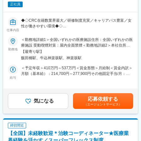
正社員
◆◇CRC在籍数業界最大／研修制度充実／キャリアパス豊富／女
性が働きやすい環境◆◇
仕事内容
SMO業界最大手の当社にて、CRC（治験コーディネーター）とし
て就業頂きます！
＜勤務地詳細1＞全国いずれかの医療施設住所：全国いずれかの医
療施設 受動喫煙対策：屋内全面禁煙＜勤務地詳細2＞本社住所：
■担当業務：治験が行われている医療機関で医師の指示のもと医学
勤務地
東京都新宿区筑土八幡町2-1 勤務地最寄駅：東京メトロ有楽町線
【最寄り駅】
的判断や医療行為を伴わない治験業務を支援をします。
／飯田橋駅受動喫煙対策：屋内全面禁煙変更の範囲：会社の定め
飯田橋駅、牛込神楽坂駅、神楽坂駅
・治験に参加する患者（被験者）さんに対する試験内容の補助説
る事業所
明
＜予定年収＞410万円～537万円＜賃金形態＞月給制＜賃金内訳＞
・被験者のスケジュール管理
月額（基本給）：214,700円～277,900円その他固定手当/月：
・被験者との面談・服薬状況の確認
給与
58,000円～77,000円＜月給＞272,700円～354,900円＜昇給有無
・診療・検査への同席
＞有＜残業手当＞有＜給与補足＞前職・経験を考慮の上、決定致
・院内スタッフへの連絡・調整
します。■年収内訳＝(基本給＋手当)×12ヶ月＋賞与■各種手当：
・症例報告書の作成支援など
CRC手当・休日連絡対応手当■賞与：年2回（6月、12月）／昇
応募依頼する
気になる
給：年1回（10月）※業績に応じ、決算賞与（秋季賞与）支給の場
（エージェントサービス）
■国内最大手の治験サポート企業：イーピーエスグループに属し、
合あり（10月）■時間外・休日出勤手当等の割増賃金は別途支給
在籍CRC1,100人・売上140億円と業界内で圧倒的トップを誇る企
賃金はあくまでも目安の金額であり、選考を通じて上下する可能
業です（業界シェア40％）。大手製薬企業から「プリファード
性があります。月給(月額)は固定手当を含めた表記です。
SMO」として第一選択肢に指名されており、業界内での信頼があ
締切間近
ります。日本の三大疾病の筆頭として治験薬や治療法が開発され
【全国】未経験歓迎＊治験コーディネーター★医療業
るがん分野においては、治験実施には高度な専門知識が求められ
るため、専門教育をうけたCRCを育成しており、難易度が高い試
界経験を活かす／スーパーフレックス制度