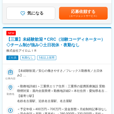
30時間0分/月）超過した時間外労働の残業手当は追加支給＜月給
業界内で圧倒的トップを誇る企業です（業界シェア40％）。大手
成・薬剤部門や治験担当医、検査部門など、臨床試験（治験）に
＞310,010円～393,130円（一律手当を含む）＜昇給有無＞有＜残
製薬企業から「プリファードSMO」として第一選択肢に指名され
携わるチームの調整など
業手当＞有＜給与補足＞■昇給：年1回■賞与：年2回※基本給×3.4
応募依頼する
ており、業界内での信頼があります。日本の三大疾病の筆頭とし
気になる
ヶ月（夏冬2回の合計）■交通費別途支給（月上限5万円）■残業30
（エージェントサービス）
て治験薬や治療法が開発されるがん分野においては、治験実施に
■研修制度：
時間を超過した場合は別途時間外手当を支給致いたします。※全社
は高度な専門知識が求められるため、専門教育をうけたCRCを育
月に2～3回、継続研修にて社員全員の知識の向上に努めておりま
平均残業時間：月13時間賃金はあくまでも目安の金額であり、選
成しており、難易度が高い試験にも対応できるサポート体制を敷
す。疾患に関すること、医療英語に関すること、情報セキュリテ
考を通じて上下する可能性があります。月給(月額)は固定手当を含
いています。
ィに関することなど、その時のトピックス的な内容も含め多彩な
めた表記です。
NEW
カリキュラムを提供しています。また研修当日参加することがで
【三重】未経験歓迎＊CRC（治験コーディネーター）
変更の範囲：会社の定める業務
きなかった社員が後日Web上で受講できるよう、全てに研修は動
画を保存しております。
◇チーム制が強み◇土日祝休・夜勤なし
株式会社アイロムＩＲ
■IT×医療・エムスリーグループ：
正社員
転勤なし
5名以上採用
創業から18年連続で増収増益している医療×ITを手掛けるエムスリ
ーのグループ会社です。2019年9月に3社合併を行い（ノイエス、
アルメック、イスモ）、業界3位の規模となりました。
【未経験歓迎／安心の働きやすさ／フレックス勤務有／土日休
エムスリーグループのITを活用して「治験のe化」を推進してお
み】
り、スピーディな治験運用ができるのも特徴です（新規の治験先
仕事内容
開拓／症例登録の短縮など）。社内システムも充実しており、外
■業務詳細／治験コーディネーター（CRCって何？）
出しながらも社員感の連携がとりやすい環境です。
＜勤務地詳細1＞三重県エリア住所：三重県の提携医療施設 受動
新しい薬や治療法が安全で効果的かどうかを確かめるための臨床
喫煙対策：屋内全面禁煙＜勤務地詳細2＞本社住所：愛知県名古屋
試験（治験）をサポートする仕事です。
勤務地
■女性が働きやすい環境
市中村区名駅4-8-18 名古屋三井ビルディング北館11F勤務地最寄
【最寄り駅】
社員の8割が女性のため、女性が働きやすい環境が整っています。
駅：JR線／名古屋駅受動喫煙対策：屋内全面禁煙変更の範囲：会
名鉄名古屋駅、近鉄名古屋駅、名古屋駅
＜具体的に＞
女性リーダー比率は50％強（日本の女性管理職平均12％）と長期
社の定める事業所
患者さんが治験に参加する手続きを助けたり、治験中のデータを
で活躍できる企業です。
＜予定年収＞400万円～700万円＜賃金形態＞月給制特記事項なし
収集・管理をします。
・育休から復職後の短時間勤務制度あり（原則6時間勤務から7時
＜賃金内訳＞月額（基本給）：290,000円～330,000円＜月給＞