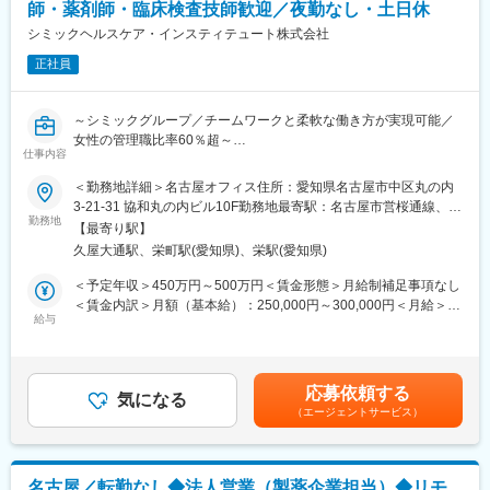
ています。
師・薬剤師・臨床検査技師歓迎／夜勤なし・土日休
（2）スケジュール管理力：
治験には決まった検査や診察の予定があるため、患者さんが無理
シミックヘルスケア・インスティテュート株式会社
変更の範囲：会社の定める業務
なく通えるように予定を調整する力が身につきます。
正社員
（3）医療の知識：
薬の種類や副作用、検査の内容など、医療に関する知識が自然と
増えていきます。薬剤師や看護師と話す機会も多いため学ぶこと
～シミックグループ／チームワークと柔軟な働き方が実現可能／
も多いです。
女性の管理職比率60％超～
（4）パソコンや書類の整理力：
仕事内容
■職務内容：超高齢化社会に突入し、様々な疾病に対して患者さん
検査の結果を記録したり、書類をまとめたりする仕事もありま
や私たちのQOLを向上させるべく、新しい治療法を開発する必要
＜勤務地詳細＞名古屋オフィス住所：愛知県名古屋市中区丸の内
す。パソコンの使い方や、正確に記録する力が身につきます。
があります。今回はそのための治験を実施する際の患者さんおよ
3-21-31 協和丸の内ビル10F勤務地最寄駅：名古屋市営桜通線、名
（5）チームで働く力：
び医療機関のサポートを担う治験コーディネーター（通称CRC）
勤務地
城線／久屋大通駅受動喫煙対策：屋内全面禁煙変更の範囲：会社
治験は医師、看護師、薬剤師など、いろんな職種の人と協力して
【最寄り駅】
を募集しています。
の定める事業所
進めるので、チームワークの大切さを学べます。
久屋大通駅、栄町駅(愛知県)、栄駅(愛知県)
・治験被験者である患者さんへの内容説明補助、ケア／相談
・治験担当医師の補助
＜予定年収＞450万円～500万円＜賃金形態＞月給制補足事項なし
【同社で働くメリット】
・検査／投薬スケジュール調整、治験データの管理 など
＜賃金内訳＞月額（基本給）：250,000円～300,000円＜月給＞
■安心の働きやすさ：
※職場は基本的に委託されている医療機関であるため、自宅からの
給与
250,000円～300,000円＜昇給有無＞有＜残業手当＞有＜給与補足
フレックスタイム制も取り入れ、柔軟に働き方をアレンジ可能。
直行直帰が多いです。
＞■賞与2回（昨年度実績：4.4ヶ月）賃金はあくまでも目安の金額
残業時間も月10時間程度、産休育休の取得実績も多数あり、育児
■やりがい：CRCは疾病を抱えた患者さんやそれを治療しようと
であり、選考を通じて上下する可能性があります。月給(月額)は固
手当もございます。
奮闘する医師やスタッフなど携わる相手が多いです。現在治療法
定手当を含めた表記です。
応募依頼する
がなく苦しんでいる患者さんに対して薬を届けられたり、最前線
気になる
■充実の研修制度：
（エージェントサービス）
で治療にあたる医師やスタッフのサポートを行え、治験が無事に
導入研修が80時間あり、手厚いフォロー体制があります。
終了すれば喜びはひとしおです。
CRC社内認定制度を採用し、継続研修を充実させることで常に新
■同社の教育体制：同社は同業他社からの転職だけでなく、看護師
しい知識を身につけ、スキルアップできる環境を用意していま
など未経験で転職してくる方も多いです。そのため教育体制が充
す。
名古屋／転勤なし◆法人営業（製薬企業担当）◆リモ