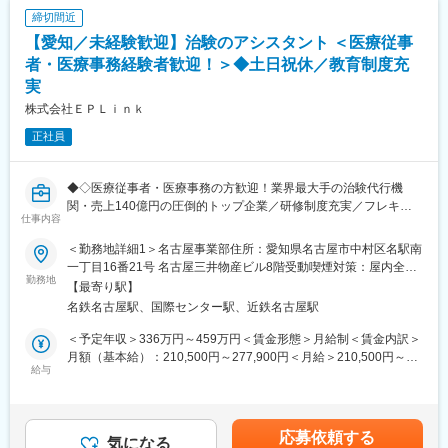
ィに関することなど、その時のトピックス的な内容も含め多彩な
の見通しです。
締切間近
カリキュラムを提供しています。また研修当日参加することがで
【愛知／未経験歓迎】治験のアシスタント ＜医療従事
きなかった社員が後日Web上で受講できるよう、全てに研修は動
画を保存しております。
者・医療事務経験者歓迎！＞◆土日祝休／教育制度充
実
■女性が働きやすい環境：
株式会社ＥＰＬｉｎｋ
社員の8割が女性のため、女性が働きやすい環境が整っています。
女性リーダー比率は50％強（日本の女性管理職平均12％）と長期
正社員
で活躍できる企業です。
・育休から復職後の短時間勤務制度あり（原則6時間勤務から7時
間勤務で選択可能）／出産祝い金を支給あり。
◆◇医療従事者・医療事務の方歓迎！業界最大手の治験代行機
・希望によって、社員からパートへ切替えて復職するケースもあ
関・売上140億円の圧倒的トップ企業／研修制度充実／フレキシ
仕事内容
り、育休取得後はほとんどの方が復職されます。
ブルに働きやすい環境◆◇
・チーム全体で協力しながら治験を進めていく会社です。1人3～
＜勤務地詳細1＞名古屋事業部住所：愛知県名古屋市中村区名駅南
5施設を受け持ちますが、他のチームメンバーがサポートしながら
【求人の概要】
一丁目16番21号 名古屋三井物産ビル8階受動喫煙対策：屋内全面
治験を進めていくことができるため、負担なく仕事ができます。
同社は医薬品の開発に欠かせない”治験”のサポートを行う「SMO
勤務地
禁煙＜勤務地詳細2＞名古屋エリア住所：愛知県 受動喫煙対策：
【最寄り駅】
業界」にてトップシェアを誇り、全国の医療機関をサポートして
屋内全面禁煙変更の範囲：会社の定める事業所
名鉄名古屋駅、国際センター駅、近鉄名古屋駅
■IT×医療・エムスリーグループ：
おります。本求人は、提携している医療機関内で治験業務をして
創業から18年連続で増収増益している医療×ITを手掛けるエムスリ
いる同社の社員のアシスタントを行っていただく社会貢献性の高
＜予定年収＞336万円～459万円＜賃金形態＞月給制＜賃金内訳＞
ーのグループ会社です。2019年9月に3社合併を行い（ノイエス、
いポジションです。研修体制も充実しておりますので、未経験の
月額（基本給）：210,500円～277,900円＜月給＞210,500円～
アルメック、イスモ）、業界3位の規模となりました。
方でも安心してスタートできる環境です！
給与
277,900円＜昇給有無＞有＜残業手当＞有＜給与補足＞前職・経
エムスリーグループのITを活用して「治験のe化」を推進してお
験を考慮の上、決定致します。■年収内訳＝基本給×12ヶ月＋賞与
り、スピーディな治験運用ができるのも特徴です（新規の治験先
【具体的な仕事内容】
（基本給×4ヶ月)■賞与：年2回（6月、12月）／昇給：年1回（10
開拓／症例登録の短縮など）。社内システムも充実しており、外
・治験の準備作業（検査に必要な物の管理や事務作業）
月）※業績に応じ、決算賞与（秋季賞与）支給の場合あり（10
応募依頼する
出しながらも社員感の連携がとりやすい環境です。
・データ入力のサポート（カルテからの情報をコンピューターに
気になる
月）■時間外・休日出勤手当等の割増賃金は別途支給賃金はあくま