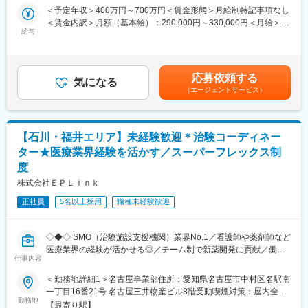
患者さんが治験に参加する手続きを助けたり、治験中のデータを
■安心の働きやすさ：
＜予定年収＞400万円～700万円＜賃金形態＞月給制特記事項なし
収集・管理をします。
フレックスタイム制も取り入れ、柔軟に働き方をアレンジ可能。
＜賃金内訳＞月額（基本給）：290,000円～330,000円＜月給＞
また、患者さんや医師とのコミュニケーションを取り、試験がス
給与
残業時間も月10時間程度、産休育休の取得実績も多数あり、育児
290,000円～330,000円＜昇給有無＞有＜残業手当＞有＜給与補足
ムーズに進むように調整。
手当もございます。
＞■昇給年1回、賞与年2回■賞与は2ヶ月（業績に応じて支給）賃
治験が成功するためにはCRCの役割が非常に重要で、医療の進歩
金はあくまでも目安の金額であり、選考を通じて上下する可能性
に貢献できるやりがいのある仕事です。
■充実の研修制度：
があります。月給(月額)は固定手当を含めた表記です。
応募依頼する
※担当する医療機関に常駐しての業務となります。
気になる
導入研修が80時間あり、手厚いフォロー体制があります。
（エージェントサービス）
CRC社内認定制度を採用し、継続研修を充実させることで常に新
■治験コーディネーターで得られるスキル：
しい知識を身につけ、スキルアップできる環境を用意していま
（1）コミュニケーション力：
す。
患者さんに治験の内容をわかりやすく説明したり、医師や看護師
【石川・福井エリア】未経験歓迎＊治験コーディネー
と連携することで伝える力が身に付きます。
■キャリアステップ：
ター★医療業界経験を活かす／スーパーフレックス制
（2）スケジュール管理力：
CRCとして幅広い経験を積むことや、スペシャリストとして特定
度
治験には決まった検査や診察の予定があるため、患者さんが無理
の疾患領域の専門的な経験を積んでいくことも可能です。
なく通えるように予定を調整する力が身につきます。
また、グループの垣根を超えCRCからSMAやCRAへのキャリアチ
株式会社ＥＰＬｉｎｋ
（3）医療の知識：
ェンジ、事業の枠をこえ新たなキャリアにチャレンジされている
正社員
5名以上採用
職種未経験歓迎
薬の種類や副作用、検査の内容など、医療に関する知識が自然と
方もいらっしゃいます。
増えていきます。薬剤師や看護師と話す機会も多いため学ぶこと
も多いです。
変更の範囲：会社の定める業務
◇◆◇ SMO（治験施設支援機関）業界No.1／看護師や薬剤師など
（4）パソコンや書類の整理力：
医療業界の経験が活かせる◎／チーム制で新薬開発に貢献／働き
検査の結果を記録したり、書類をまとめたりする仕事もありま
仕事内容
方改革制度多数 ◇◆◇
す。パソコンの使い方や、正確に記録する力が身につきます。
（5）チームで働く力：
＜勤務地詳細1＞名古屋事業部住所：愛知県名古屋市中村区名駅南
【CRC=治験コーディネーターとは？】
治験は医師、看護師、薬剤師など、いろんな職種の人と協力して
一丁目16番21号 名古屋三井物産ビル8階受動喫煙対策：屋内全面
病院・クリニックを訪問して、患者様や医師や院内スタッフ、さ
勤務地
進めるので、チームワークの大切さを学べます。
禁煙＜勤務地詳細2＞石川・福井エリア住所：石川県 受動喫煙対
【最寄り駅】