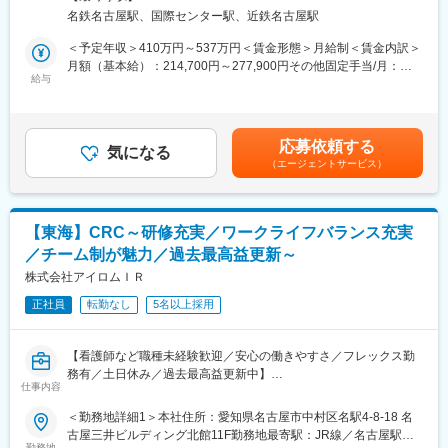
らに製薬企業との連絡・調整役を担います。また、治験を受けて
策：屋内全面禁煙変更の範囲：会社の定める事業所
名鉄名古屋駅、国際センター駅、近鉄名古屋駅
いただく患者様の相談相手となり、じっくり向き合う仕事です。
【同社で働くメリット】
■安心の働きやすさ：
＜予定年収＞410万円～537万円＜賃金形態＞月給制＜賃金内訳＞
【CRCのやりがい】
フレックスタイム制も取り入れ、柔軟に働き方をアレンジ可能。
月額（基本給）：214,700円～277,900円その他固定手当/月：
CRCが集めている臨床データは、新薬の承認申請に欠かせない根
給与
残業時間も月10時間程度、産休育休の取得実績も多数あり、育児
58,000円～77,000円＜月給＞272,700円～354,900円＜昇給有無
拠データであり、CRCは新薬開発の一翼を担っております。
手当もございます。
＞有＜残業手当＞有＜給与補足＞前職・経験を考慮の上、決定致
また、薬の効果を患者様の近くで見ることができ、喜びの声を直
します。■年収内訳＝(基本給＋手当)×12ヶ月＋賞与■各種手当：
接聞けることもあります。患者様や医療機関から「ありがとう」
■充実の研修制度：
CRC手当・休日連絡対応手当■賞与：年2回（6月、12月）／昇
応募依頼する
と感謝の言葉をいただけたときの喜びは、ひとしおです。
気になる
導入研修が80時間あり、手厚いフォロー体制があります。
給：年1回（10月）※業績に応じ、決算賞与（秋季賞与）支給の場
（エージェントサービス）
CRC社内認定制度を採用し、継続研修を充実させることで常に新
合あり（10月）■時間外・休日出勤手当等の割増賃金は別途支給
【一日の流れ※一例】
しい知識を身につけ、スキルアップできる環境を用意していま
賃金はあくまでも目安の金額であり、選考を通じて上下する可能
■朝：担当の医療機関に出勤
す。
性があります。月給(月額)は固定手当を含めた表記です。
■午前：
【東海】CRC～研修充実／ワークライフバランス充実
・治験の進捗状況の確認や患者様対応の予定などを、院内の治験
■キャリアステップ：
／チーム制が魅力／過去最高益更新～
事務局に共有
CRCとして幅広い経験を積むことや、スペシャリストとして特定
・来院された患者様の診察や検査に同席し、治験が手順通りに行
株式会社アイロムＩＲ
の疾患領域の専門的な経験を積んでいくことも可能です。
われているか、患者様の状態変化が無いかを確認します。
また、グループの垣根を超えCRCからSMAやCRAへのキャリアチ
正社員
転勤なし
5名以上採用
■午後：
ェンジ、事業の枠をこえ新たなキャリアにチャレンジされている
・患者様の報告書作成
方もいらっしゃいます。
・治験の参加候補となる患者様をカルテから探す
【看護師など職種未経験歓迎／安心の働きやすさ／フレックス勤
・医師との打ち合わせ
変更の範囲：会社の定める業務
務有／土日休み／過去最高益更新中】
仕事内容
■職務概要：業界内でトップクラスの実績を誇る同社のCRC（治
【研修制度について】
験コーディネーター）として下記業務を行っていただきます。
＜勤務地詳細1＞本社住所：愛知県名古屋市中村区名駅4-8-18 名
■基礎研修が充実：
・患者への試験の説明
古屋三井ビルディング北館11F勤務地最寄駅：JR線／名古屋駅受
入社後1か月は研修期間となります。ビジネスマナーやPCスキル
・治験のスケジュール管理
勤務地