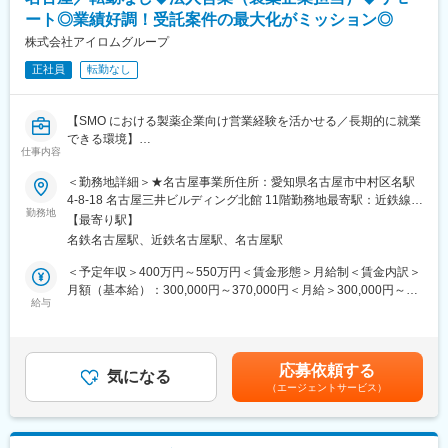
実しています。入社は原則偶数月と決まっており、同期入社者と
ート◎業績好調！受託案件の最大化がミッション◎
ともに2週間弱本社にて集合研修を行います。会社のことや業務を
■キャリアステップ：
遂行する上で必要な法令から実務まで座学中心でロープレを交え
株式会社アイロムグループ
CRCとして幅広い経験を積むことや、スペシャリストとして特定
ながら学んでいきます。その後、各拠点に配属され先輩社員から
の疾患領域の専門的な経験を積んでいくことも可能です。
正社員
転勤なし
業務を引継ぎながらOJT担当者とともに医療機関へ同行するな
また、グループの垣根を超えCRCからSMAやCRAへのキャリアチ
ど、徐々に業務を身に着けていきます。確認テストやチェックシ
ェンジ、事業の枠をこえ新たなキャリアにチャレンジされている
ートを用いながら習熟度を測り、入社後1年程度で一人で担当を持
方もいらっしゃいます。
【SMO における製薬企業向け営業経験を活かせる／長期的に就業
てるようになります。なお、その後も定期的に中途入社者に対し
できる環境】
てフォローを行う体制が整っています。
仕事内容
変更の範囲：会社の定める業務
■同社の魅力：
■募集背景：
＜勤務地詳細＞★名古屋事業所住所：愛知県名古屋市中村区名駅
・チームワーク：通常は1人で業務にあたることが多いですが、困
製薬企業とのアライアンスを深化させ、治験案件受託を最大化す
4-8-18 名古屋三井ビルディング北館 11階勤務地最寄駅：近鉄線／
ったときや先輩や上司がサポートしてくれるため、安心して進め
るため、戦略的視点で営業をリードできるフィールドセールスエ
勤務地
近鉄名古屋駅駅受動喫煙対策：屋内全面禁煙
られます。また、家族の急な体調不良や突発休の場合にも周囲が
【最寄り駅】
キスパートを募集します。治験施設支援機関（SMO）の営業に精
代理対応をしてくれる風土があり、チームワークが強みです。
名鉄名古屋駅、近鉄名古屋駅、名古屋駅
通し、提案設計・予算戦略・交渉・クロージングまでを一貫して
・働きやすい環境：2019年度の月間の平均残業時間は12.1時間で
ドライブできるリーダー人材を求めています。
＜予定年収＞400万円～550万円＜賃金形態＞月給制＜賃金内訳＞
した。管理職における女性比率も63.6%と、ライフイベントの多
月額（基本給）：300,000円～370,000円＜月給＞300,000円～
い女性も活躍しやすい環境です。正社員の場合、転勤可能性はあ
■職務概要：
給与
370,000円＜昇給有無＞有＜残業手当＞有＜給与補足＞※経験・ス
りますが、定期的にあるものではなく適性や希望に応じて配置し
製薬企業を主要顧客として、治験案件の受託戦略立案から提案、
キルを考慮の上、決定します。■昇給：年1回■賞与：年2回（但
ています。
契約締結までをリード。内勤の「インサイドセールススペシャリ
し、決算賞与追加支給にて年3回の実績有）賃金はあくまでも目安
スト」と連携し、案件ごとの最適な受託条件を設計し、受注確度
の金額であり、選考を通じて上下する可能性があります。月給(月
変更の範囲：会社の定める業務
応募依頼する
とを収益性を最大化します。
気になる
額)は固定手当を含めた表記です。
（エージェントサービス）
■主な業務内容：
・製薬企業への営業活動全般（新規・既存クライアント双方）
・治験ごとの受託戦略立案・提案シナリオ設計