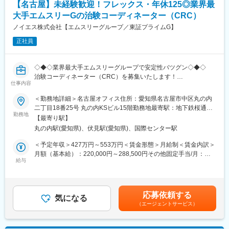
【名古屋】未経験歓迎！フレックス・年休125◎業界最
・調査表結果の分析・傾向把握・次アクションの策定
大手エムスリーGの治験コーディネーター（CRC）
・提案・見積・プレゼンテーションおよび交渉
・暫定受託予算の設計、進捗モニタリング、改善アクション立案
ノイエス株式会社【エムスリーグループ／東証プライムG】
・受託に向けた社内関係部署（営業支援、SMA、CRC 統括、PL
正社員
など）との連携
・案件進捗・収益性・リスクのモニタリングおよび報告
・クライアントの開発戦略・治験計画動向の把握と中長期提案
◇◆◇業界最大手エムスリーグループで安定性バツグン◇◆◇
・インサイドセールススペシャリストと連携した営業プロセス高
治験コーディネーター（CRC）を募集いたします！
度化・データ活用推進
仕事内容
教育制度充実◎
業界トップクラスの研修制度をご用意してお迎えいたします。
＜勤務地詳細＞名古屋オフィス住所：愛知県名古屋市中区丸の内
■当社の魅力：
企業でのご就業経験のない方が多数活躍されており、安心して働
二丁目18番25号 丸の内KSビル15階勤務地最寄駅：地下鉄桜通
【安心の働きやすさ】
いていただける環境です。
勤務地
線・鶴舞線／丸の内駅受動喫煙対策：屋内全面禁煙変更の範囲：
社員の方々が長期的にそして自身の希望を叶えながら働けるよう
【最寄り駅】
＊全社平均残業時間：月13時間
会社の定める事業所
な環境作りを大切にしています。フレックス勤務制度、時短制
丸の内駅(愛知県)、伏見駅(愛知県)、国際センター駅
度、産休育休、育児手当等の制度が充実し子育てとも両立させな
■業務詳細：
＜予定年収＞427万円～553万円＜賃金形態＞月給制＜賃金内訳＞
がらの勤務が可能です。
・患者（被験者）様への治験実施内容の説明補助・被験者様のス
月額（基本給）：220,000円～288,500円その他固定手当/月：
【積極的なグローバル展開】
ケジュール管理やフォロー業務・精神的なケア
給与
20,000円固定残業手当/月：60,000円～77,130円（固定残業時間
近年は中国や米国に関連会社を設立したりオーストラリアにて保
・治験薬のデータ管理、検査データチェック、症例報告書の作
30時間0分/月）超過した時間外労働の残業手当は追加支給＜月給
有する臨床試験実施施設において、欧米やアジアの製薬企業から
成・薬剤部門や治験担当医、検査部門など、臨床試験（治験）に
＞300,000円～385,630円（一律手当を含む）＜昇給有無＞有＜残
の受託が拡大するなど積極的に海外展開も進めています。
携わるチームの調整など。
業手当＞有＜給与補足＞■昇給：年1回■賞与：年2回 ※基本給×4
【業績好調で安定したグループ基盤】
応募依頼する
気になる
ヶ月（夏冬2回の合計）■残業30時間を超過した場合は別途時間外
・25周年を迎えたアイロムグループでは先端医療事業・臨床開発
（エージェントサービス）
■研修制度：
手当を支給いたします。※全社平均残業時間：月13時間賃金はあ
支援事業（CRO・SMO）・メディカルサポートなど多角的な事業
月に2～3回、継続研修にて社員全員の知識の向上に努めておりま
くまでも目安の金額であり、選考を通じて上下する可能性があり
展開でグループシナジーを発揮。24年3月度決算で過去の業績を
す。疾患に関すること、医療英語に関すること、情報セキュリテ
ます。月給(月額)は固定手当を含めた表記です。
上回る結果を達成。来期も良好な業績を見込んでおり、増収増益