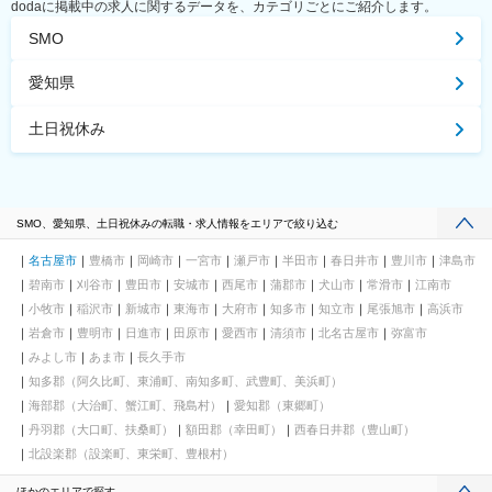
dodaに掲載中の求人に関するデータを、カテゴリごとにご紹介します。
SMO
愛知県
土日祝休み
SMO、愛知県、土日祝休みの転職・求人情報をエリアで絞り込む
名古屋市
豊橋市
岡崎市
一宮市
瀬戸市
半田市
春日井市
豊川市
津島市
碧南市
刈谷市
豊田市
安城市
西尾市
蒲郡市
犬山市
常滑市
江南市
小牧市
稲沢市
新城市
東海市
大府市
知多市
知立市
尾張旭市
高浜市
岩倉市
豊明市
日進市
田原市
愛西市
清須市
北名古屋市
弥富市
みよし市
あま市
長久手市
知多郡（阿久比町、東浦町、南知多町、武豊町、美浜町）
海部郡（大治町、蟹江町、飛島村）
愛知郡（東郷町）
丹羽郡（大口町、扶桑町）
額田郡（幸田町）
西春日井郡（豊山町）
北設楽郡（設楽町、東栄町、豊根村）
ほかのエリアで探す