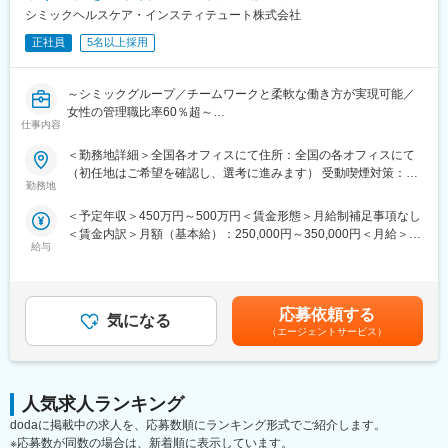
シミックヘルスケア・インスティテュート株式会社
正社員
5名以上採用
～シミックグループ／チームワークと柔軟な働き方が実現可能／
女性の管理職比率60％超～
仕事内容
■職務内容：超高齢化社会に突入し、様々な疾病に対して患者さん
や私たちのQOLを向上させるべく、新しい治療法を開発する必要
＜勤務地詳細＞全国各オフィスにて住所：全国の各オフィスにて
があります。今回はそのための治験を実施する際の患者さんおよ
（初任地はご希望を確認し、選考に進みます） 受動喫煙対策：そ
び医療機関のサポートを担う治験コーディネーター（通称CRC）
勤務地
の他（主要事業所は屋内全面禁煙）変更の範囲：会社の定める事
を募集しています。
業所
＜予定年収＞450万円～500万円＜賃金形態＞月給制補足事項なし
・治験被験者である患者さんへの内容説明補助、ケア／相談
＜賃金内訳＞月額（基本給）：250,000円～350,000円＜月給＞
・治験担当医師の補助
給与
250,000円～350,000円＜昇給有無＞有＜残業手当＞有＜給与補足
・検査／投薬スケジュール調整、治験データの管理 など
＞■賞与2回（昨年度実績：4.4ヶ月）賃金はあくまでも目安の金額
※職場は基本的に委託されている医療機関であるため、自宅からの
であり、選考を通じて上下する可能性があります。月給(月額)は固
直行直帰が多いです。
定手当を含めた表記です。
■やりがい：CRCは疾病を抱えた患者さんやそれを治療しようと
応募依頼する
気になる
奮闘する医師やスタッフなど携わる相手が多いです。現在治療法
（エージェントサービス）
がなく苦しんでいる患者さんに対して薬を届けられたり、最前線
で治療にあたる医師やスタッフのサポートを行え、治験が無事に
終了すれば喜びはひとしおです。
■同社の教育体制：同社は同業他社からの転職だけでなく、看護師
人気求人ランキング
など未経験で転職してくる方も多いです。そのため教育体制が充
dodaに掲載中の求人を、応募数順にランキング形式でご紹介します。
実しています。入社は原則偶数月と決まっており、同期入社者と
※応募数が同数の場合は、新着順に表示しています。