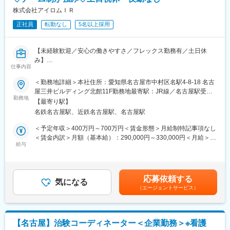
・施設に訪問するが、ママでも定時（時短含め）で業務できる
復帰後は短時間勤務制度の利用も可能。
・出張がない
株式会社アイロムＩＲ
※育児休業から復帰し3ヶ月後に、育児補助支援金を給付。
・CRC業務、医療機関の業務理解ができる
※育児休業、時短勤務制度は入社～1年経過後から取得可能。
正社員
転勤なし
5名以上採用
・タスク整理が得意な方は、自分のスキルを活かせる（期限管
理）
変更の範囲：会社の定める業務
【未経験歓迎／安心の働きやすさ／フレックス勤務有／土日休
【フレキシブルに働きやすい環境】
み】
・全国約6,300施設のネットワークを持つため、ご自宅近くや家族
仕事内容
の転勤などに合わせた働き方ができます。
■業務詳細／治験コーディネーター（CRCって何？）
＜勤務地詳細＞本社住所：愛知県名古屋市中村区名駅4-8-18 名古
・入社日から有給休暇付与のため、家庭事情やライフイベントが
新しい薬や治療法が安全で効果的かどうかを確かめるための臨床
屋三井ビルディング北館11F勤務地最寄駅：JR線／名古屋駅受動
あっても問題ありません。
試験（治験）をサポートする仕事です。
勤務地
喫煙対策：屋内全面禁煙変更の範囲：会社の定める事業所
・産前産後休暇それぞれ8週間（妊娠中時短勤務あり）／子供が3
【最寄り駅】
歳になるまで育児休業取得可能。育休所得者は平成29年12月現在
名鉄名古屋駅、近鉄名古屋駅、名古屋駅
＜具体的に＞
では90名。
患者さんが治験に参加する手続きを助けたり、治験中のデータを
＜予定年収＞400万円～700万円＜賃金形態＞月給制特記事項なし
・経験豊富な社員に相談できる職場の相談窓口あり。
収集・管理をします。
＜賃金内訳＞月額（基本給）：290,000円～330,000円＜月給＞
・女性管理職55％（日本平均12％）、社員の男女比1：9と女性が
また、患者さんや医師とのコミュニケーションを取り、試験がス
給与
290,000円～330,000円＜昇給有無＞有＜残業手当＞有＜給与補足
長く働きやすい環境が整っています。
ムーズに進むように調整。
＞■昇給年1回、賞与年2回■賞与は2ヶ月（業績に応じて支給）賃
治験が成功するためにはCRCの役割が非常に重要で、医療の進歩
金はあくまでも目安の金額であり、選考を通じて上下する可能性
【EPLink社とは】
に貢献できるやりがいのある仕事です。
があります。月給(月額)は固定手当を含めた表記です。
国内最大手SMO：EPSグループに属し、売上140億円超と業界内
応募依頼する
※担当する医療機関に常駐しての業務となります。
気になる
で圧倒的トップを誇る企業です（業界シェア40％）。大手製薬企
（エージェントサービス）
業から「プリファードSMO」として第一選択肢に指名されてお
■治験コーディネーターで得られるスキル：
り、業界内での信頼があります。日本の三大疾病の筆頭として治
（1）コミュニケーション力：
験薬や治療法が開発されるがん分野においては、治験実施には高
患者さんに治験の内容をわかりやすく説明したり、医師や看護師
度な専門知識が求められるため、専門教育をうけたCRCを育成し
【名古屋】治験コーディネーター＜企業勤務＞※看護
と連携することで伝える力が身に付きます。