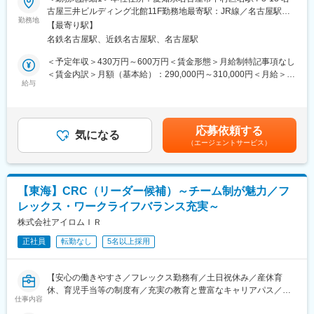
■基礎研修が充実：
・患者への試験の説明
古屋三井ビルディング北館11F勤務地最寄駅：JR線／名古屋駅受
入社後1か月は研修期間となります。ビジネスマナーやPCスキル
・治験のスケジュール管理
勤務地
動喫煙対策：屋内全面禁煙＜勤務地詳細2＞東海住所：東海エリア
研修が入社後研修としてあり、PC慣れしていない方も安心してご
【最寄り駅】
・各種データの収集、管理など
（愛知県、静岡県、岐阜県、三重県、） 受動喫煙対策：屋内全面
入社いただけます。
名鉄名古屋駅、近鉄名古屋駅、名古屋駅
■勤務地について
禁煙変更の範囲：会社の定める事業所
■配属後も丁寧なフォロー：
お住まいの地域や通勤時間を考慮します。
＜予定年収＞430万円～600万円＜賃金形態＞月給制特記事項なし
現場配属後は、OJTで独り立ちまでサポートその後も定期的なフ
※ご自宅から担当医療機関への直行・直帰がメインです。
＜賃金内訳＞月額（基本給）：290,000円～310,000円＜月給＞
ォローアップ研修や、専門性を高める継続研修、階層別研修など
■募集エリア：富山市周辺
給与
290,000円～310,000円＜昇給有無＞有＜残業手当＞有＜給与補足
様々な研修をご用意しています。
■同社で働くメリット：
＞■昇給年1回、賞与年2回■賞与は2ヶ月（業績に応じて支給）賃
【安心の働きやすさ】社員の方々が長期的にそして自身の希望を
金はあくまでも目安の金額であり、選考を通じて上下する可能性
【働きやすい制度と環境】
叶えながら働けるような環境作りを大切にしています。フレック
があります。月給(月額)は固定手当を含めた表記です。
・ご自宅から1時間程度で通える施設をお任せする予定です。
応募依頼する
ス勤務制度、時短制度、産休育休、育児手当等の制度が充実し、
気になる
・スーパーフレックスタイム制を導入しており、社員自身が業務
（エージェントサービス）
子育てとも両立させながらの勤務が可能です。チームで連携をと
のスケジュールに合わせて始業、就業時間を決めることができま
り、担当施設内（同じ疾患領域含む）に対し基本的に複数名の体
す。
制となるためお互いにフォローし合う仕事の進め方が根付いてい
・5日間のリフレッシュ休暇制度や、時間単位で取得できる有給休
ます。
暇。
【東海】CRC（リーダー候補）～チーム制が魅力／フ
【充実の教育と豊富なキャリアパス】
・産前産後休暇（妊娠中時短勤務あり）、子供が3歳になるまで取
レックス・ワークライフバランス充実～
・CRC社内認定制度を採用し、研修の実施および履修記録を管理
得できる育児休業、
することで知識・経験そして指導力を一定の基準で評価していま
株式会社アイロムＩＲ
復帰後は短時間勤務制度の利用も可能。
す。自身のレベルに応じ、実務レベル、マネジメントレベル、デ
※育児休業から復帰し3ヶ月後に、育児補助支援金を給付。
正社員
転勤なし
5名以上採用
ィレクターレベルといった社内認定制度があり、目標をもって
※育児休業、時短勤務制度は入社～1年経過後から取得可能。
日々の業務にあたれます。
・社員に多様な機会を提供し、新たなキャリアへの挑戦をサポー
【安心の働きやすさ／フレックス勤務有／土日祝休み／産休育
トしています。CRCとしてのスキルアップも、一度に同じ施設内
変更の範囲：会社の定める業務
休、育児手当等の制度有／充実の教育と豊富なキャリアパス／増
の別の疾患領域のプロジェクトを担当することもでき、幅広い経
仕事内容
収増益中】
験を積むことや、スペシャリストとして特定の疾患領域の専門的