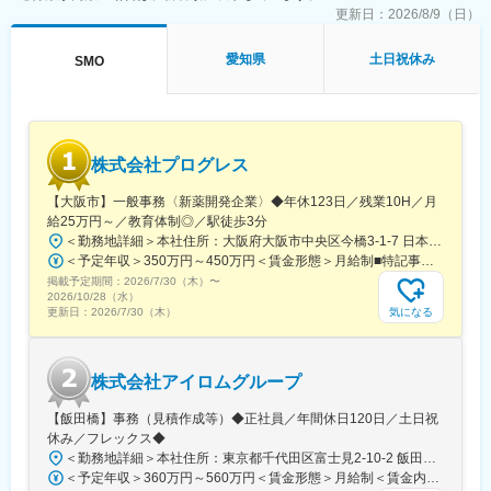
ともに2週間弱本社にて集合研修を行います。会社のことや業務を
更新日：
2026/8/9（日）
遂行する上で必要な法令から実務まで座学中心でロープレを交え
ながら学んでいきます。その後、各拠点に配属され先輩社員から
愛知県
土日祝休み
SMO
業務を引継ぎながらOJT担当者とともに医療機関へ同行するな
ど、徐々に業務を身に着けていきます。確認テストやチェックシ
ートを用いながら習熟度を測り、入社後1年程度で一人で担当を持
てるようになります。なお、その後も定期的に中途入社者に対し
てフォローを行う体制が整っています。
株式会社プログレス
■同社の魅力：
・チームワーク：通常は1人で業務にあたることが多いですが、困
【大阪市】一般事務〈新薬開発企業〉◆年休123日／残業10H／月
ったときや先輩や上司がサポートしてくれるため、安心して進め
給25万円～／教育体制◎／駅徒歩3分
られます。また、家族の急な体調不良や突発休の場合にも周囲が
＜勤務地詳細＞本社住所：大阪府大阪市中央区今橋3-1-7 日本生命今橋ビル受動喫煙対策：屋内全面禁煙変更の範囲：無
代理対応をしてくれる風土があり、チームワークが強みです。
＜予定年収＞350万円～450万円＜賃金形態＞月給制■特記事項なし＜賃金内訳＞月額（基本給）：232,000円～260,000円固定残業手当/月：18,000円～20,000円（固定残業時間10時間0分/月）超過した時間外労働の残業手当は追加支給＜月給＞250,000円～280,000円（一律手当を含む）＜昇給有無＞有＜残業手当＞有＜給与補足＞■賞与（年4回）：初年度0.7か月分、2年目以降1.4か月（変動有）■昇給（年1回以上）＊通勤手当（全額）＊住宅手当＊習い事支援手当 （社員が契約した習い事を上限7,000円として80％を支給）＊医療費補助手当 （社員とその両親の保険診療の医療費の自己負担額の50％を支給）賃金はあくまでも目安の金額であり、選考を通じて上下する可能性があります。月給(月額)は固定手当を含めた表記です。
・働きやすい環境：2019年度の月間の平均残業時間は12.1時間で
掲載予定期間：
した。管理職における女性比率も63.6%と、ライフイベントの多
2026/7/30（木）
〜
2026/10/28（水）
い女性も活躍しやすい環境です。正社員の場合、転勤可能性はあ
気になる
更新日：
2026/7/30（木）
りますが、定期的にあるものではなく適性や希望に応じて配置し
ています。
株式会社アイロムグループ
変更の範囲：会社の定める業務
【飯田橋】事務（見積作成等）◆正社員／年間休日120日／土日祝
休み／フレックス◆
＜勤務地詳細＞本社住所：東京都千代田区富士見2-10-2 飯田橋グラン・ブルーム勤務地最寄駅：各線／飯田橋駅受動喫煙対策：屋内全面禁煙
＜予定年収＞360万円～560万円＜賃金形態＞月給制＜賃金内訳＞月額（基本給）：290,000円～350,000円＜月給＞290,000円～350,000円＜昇給有無＞有＜残業手当＞有＜給与補足＞※詳細は、能力・経験に応じて決定します。■昇給：年1回■賞与：年2回（但し、決算賞与追加支給にて年3回の実績有）賃金はあくまでも目安の金額であり、選考を通じて上下する可能性があります。月給(月額)は固定手当を含めた表記です。