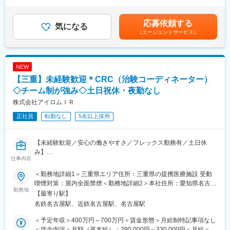
30時間0分/月）超過した時間外労働の残業手当は追加支給＜月給
業界内で圧倒的トップを誇る企業です（業界シェア40％）。大手
成・薬剤部門や治験担当医、検査部門など、臨床試験（治験）に
＞310,010円～393,130円（一律手当を含む）＜昇給有無＞有＜残
製薬企業から「プリファードSMO」として第一選択肢に指名され
携わるチームの調整など
業手当＞有＜給与補足＞■昇給：年1回■賞与：年2回※基本給×3.4
応募依頼する
ており、業界内での信頼があります。日本の三大疾病の筆頭とし
気になる
ヶ月（夏冬2回の合計）■交通費別途支給（月上限5万円）■残業30
（エージェントサービス）
て治験薬や治療法が開発されるがん分野においては、治験実施に
■研修制度：
時間を超過した場合は別途時間外手当を支給致いたします。※全社
は高度な専門知識が求められるため、専門教育をうけたCRCを育
月に2～3回、継続研修にて社員全員の知識の向上に努めておりま
平均残業時間：月13時間賃金はあくまでも目安の金額であり、選
成しており、難易度が高い試験にも対応できるサポート体制を敷
す。疾患に関すること、医療英語に関すること、情報セキュリテ
考を通じて上下する可能性があります。月給(月額)は固定手当を含
いています。
ィに関することなど、その時のトピックス的な内容も含め多彩な
めた表記です。
NEW
カリキュラムを提供しています。また研修当日参加することがで
【三重】未経験歓迎＊CRC（治験コーディネーター）
変更の範囲：会社の定める業務
きなかった社員が後日Web上で受講できるよう、全てに研修は動
画を保存しております。
◇チーム制が強み◇土日祝休・夜勤なし
株式会社アイロムＩＲ
■IT×医療・エムスリーグループ：
正社員
転勤なし
5名以上採用
創業から18年連続で増収増益している医療×ITを手掛けるエムスリ
ーのグループ会社です。2019年9月に3社合併を行い（ノイエス、
アルメック、イスモ）、業界3位の規模となりました。
【未経験歓迎／安心の働きやすさ／フレックス勤務有／土日休
エムスリーグループのITを活用して「治験のe化」を推進してお
み】
り、スピーディな治験運用ができるのも特徴です（新規の治験先
仕事内容
開拓／症例登録の短縮など）。社内システムも充実しており、外
■業務詳細／治験コーディネーター（CRCって何？）
出しながらも社員感の連携がとりやすい環境です。
＜勤務地詳細1＞三重県エリア住所：三重県の提携医療施設 受動
新しい薬や治療法が安全で効果的かどうかを確かめるための臨床
喫煙対策：屋内全面禁煙＜勤務地詳細2＞本社住所：愛知県名古屋
試験（治験）をサポートする仕事です。
勤務地
■女性が働きやすい環境
市中村区名駅4-8-18 名古屋三井ビルディング北館11F勤務地最寄
【最寄り駅】
社員の8割が女性のため、女性が働きやすい環境が整っています。
駅：JR線／名古屋駅受動喫煙対策：屋内全面禁煙変更の範囲：会
名鉄名古屋駅、近鉄名古屋駅、名古屋駅
＜具体的に＞
女性リーダー比率は50％強（日本の女性管理職平均12％）と長期
社の定める事業所
患者さんが治験に参加する手続きを助けたり、治験中のデータを
で活躍できる企業です。
＜予定年収＞400万円～700万円＜賃金形態＞月給制特記事項なし
収集・管理をします。
・育休から復職後の短時間勤務制度あり（原則6時間勤務から7時
＜賃金内訳＞月額（基本給）：290,000円～330,000円＜月給＞