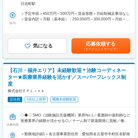
・治験被験者である患者さんへの内容説明補助、ケア／相談
静岡ビル勤務地最寄駅：JR線／静岡駅受動喫煙対策：屋内全面禁
日吉町駅
・治験担当医師の補助
煙変更の範囲：会社の定める事業所
【同社で働くメリット】
・検査／投薬スケジュール調整、治験データの管理 など
＜予定年収＞450万円～500万円＜賃金形態＞月給制補足事項なし
■安心の働きやすさ：
※職場は基本的に委託されている医療機関であるため、自宅からの
＜賃金内訳＞月額（基本給）：250,000円～300,000円＜月給＞
フレックスタイム制も取り入れ、柔軟に働き方をアレンジ可能。
直行直帰が多いです。
給与
250,000円～300,000円＜昇給有無＞有＜残業手当＞有＜給与補足
残業時間も月10時間程度、産休育休の取得実績も多数あり、育児
■やりがい：CRCは疾病を抱えた患者さんやそれを治療しようと
＞■賞与2回（昨年度実績：4.4ヶ月）賃金はあくまでも目安の金額
手当もございます。
奮闘する医師やスタッフなど携わる相手が多いです。現在治療法
であり、選考を通じて上下する可能性があります。月給(月額)は固
がなく苦しんでいる患者さんに対して薬を届けられたり、最前線
定手当を含めた表記です。
■充実の研修制度：
応募依頼する
で治療にあたる医師やスタッフのサポートを行え、治験が無事に
気になる
導入研修が80時間あり、手厚いフォロー体制があります。
（エージェントサービス）
終了すれば喜びはひとしおです。
CRC社内認定制度を採用し、継続研修を充実させることで常に新
■同社の教育体制：同社は同業他社からの転職だけでなく、看護師
しい知識を身につけ、スキルアップできる環境を用意していま
など未経験で転職してくる方も多いです。そのため教育体制が充
す。
実しています。入社は原則偶数月と決まっており、同期入社者と
【石川・福井エリア】未経験歓迎＊治験コーディネー
ともに2週間弱本社にて集合研修を行います。会社のことや業務を
■キャリアステップ：
ター★医療業界経験を活かす／スーパーフレックス制
遂行する上で必要な法令から実務まで座学中心でロープレを交え
CRCとして幅広い経験を積むことや、スペシャリストとして特定
度
ながら学んでいきます。その後、各拠点に配属され先輩社員から
の疾患領域の専門的な経験を積んでいくことも可能です。
業務を引継ぎながらOJT担当者とともに医療機関へ同行するな
株式会社ＥＰＬｉｎｋ
また、グループの垣根を超えCRCからSMAやCRAへのキャリアチ
ど、徐々に業務を身に着けていきます。確認テストやチェックシ
ェンジ、事業の枠をこえ新たなキャリアにチャレンジされている
正社員
5名以上採用
職種未経験歓迎
ートを用いながら習熟度を測り、入社後1年程度で一人で担当を持
方もいらっしゃいます。
てるようになります。なお、その後も定期的に中途入社者に対し
てフォローを行う体制が整っています。
変更の範囲：会社の定める業務
◇◆◇ SMO（治験施設支援機関）業界No.1／看護師や薬剤師など
■同社の魅力：
医療業界の経験が活かせる◎／チーム制で新薬開発に貢献／働き
・チームワーク：通常は1人で業務にあたることが多いですが、困
仕事内容
方改革制度多数 ◇◆◇
ったときや先輩や上司がサポートしてくれるため、安心して進め
られます。また、家族の急な体調不良や突発休の場合にも周囲が
＜勤務地詳細1＞名古屋事業部住所：愛知県名古屋市中村区名駅南
【CRC=治験コーディネーターとは？】