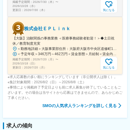
掲載予定期間：
2026/7/30（木）
〜
2026/10/28（水）
気になる
更新日：
2026/7/30（木）
株式会社ＥＰＬｉｎｋ
【大阪】治験関係の事務業務 ＜医療事務経験者歓迎！＞◆土日祝
休／教育制度充実
＜勤務地詳細＞大阪事業部住所：大阪府大阪市中央区道修町1-5-18 朝日生命道修町ビル3階勤務地最寄駅：大阪市営堺筋線／北浜駅受動喫煙対策：敷地内全面禁煙変更の範囲：会社の定める事業所
＜予定年収＞346万円～462万円＜賃金形態＞月給制＜賃金内訳＞月額（基本給）：210,500円～277,900円その他固定手当/月：8,000円～15,000円＜月給＞218,500円～292,900円＜昇給有無＞有＜残業手当＞有＜給与補足＞前職・経験を考慮の上、決定致します。■年収内訳＝基本給×12ヶ月＋賞与（基本給×4ヶ月)■賞与：年2回（6月、12月）／昇給：年1回（10月）※業績に応じ、決算賞与（秋季賞与）支給の場合あり（10月）■時間外・休日出勤手当等の割増賃金は別途支給賃金はあくまでも目安の金額であり、選考を通じて上下する可能性があります。月給(月額)は固定手当を含めた表記です。
掲載予定期間：
2026/7/20（月）
〜
2026/10/18（日）
気になる
更新日：
2026/7/20（月）
※求人応募数の多い順にランキングしています（非公開求人は除く）。
※集計対象期間：2026/8/2（日）～2026/8/8（土）
※事情により掲載終了予定日よりも前に求人募集が終了していることもご
ざいます。その場合は当サイトから応募はできませんので、あらかじめご
了承ください。
SMO
の人気求人ランキングを詳しく見る
求人の傾向