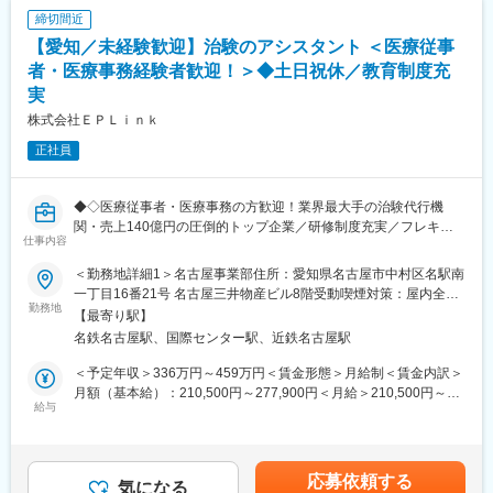
ィに関することなど、その時のトピックス的な内容も含め多彩な
の見通しです。
締切間近
カリキュラムを提供しています。また研修当日参加することがで
【愛知／未経験歓迎】治験のアシスタント ＜医療従事
きなかった社員が後日Web上で受講できるよう、全てに研修は動
画を保存しております。
者・医療事務経験者歓迎！＞◆土日祝休／教育制度充
実
■女性が働きやすい環境：
株式会社ＥＰＬｉｎｋ
社員の8割が女性のため、女性が働きやすい環境が整っています。
女性リーダー比率は50％強（日本の女性管理職平均12％）と長期
正社員
で活躍できる企業です。
・育休から復職後の短時間勤務制度あり（原則6時間勤務から7時
間勤務で選択可能）／出産祝い金を支給あり。
◆◇医療従事者・医療事務の方歓迎！業界最大手の治験代行機
・希望によって、社員からパートへ切替えて復職するケースもあ
関・売上140億円の圧倒的トップ企業／研修制度充実／フレキシ
仕事内容
り、育休取得後はほとんどの方が復職されます。
ブルに働きやすい環境◆◇
・チーム全体で協力しながら治験を進めていく会社です。1人3～
＜勤務地詳細1＞名古屋事業部住所：愛知県名古屋市中村区名駅南
5施設を受け持ちますが、他のチームメンバーがサポートしながら
【求人の概要】
一丁目16番21号 名古屋三井物産ビル8階受動喫煙対策：屋内全面
治験を進めていくことができるため、負担なく仕事ができます。
同社は医薬品の開発に欠かせない”治験”のサポートを行う「SMO
勤務地
禁煙＜勤務地詳細2＞名古屋エリア住所：愛知県 受動喫煙対策：
【最寄り駅】
業界」にてトップシェアを誇り、全国の医療機関をサポートして
屋内全面禁煙変更の範囲：会社の定める事業所
名鉄名古屋駅、国際センター駅、近鉄名古屋駅
■IT×医療・エムスリーグループ：
おります。本求人は、提携している医療機関内で治験業務をして
創業から18年連続で増収増益している医療×ITを手掛けるエムスリ
いる同社の社員のアシスタントを行っていただく社会貢献性の高
＜予定年収＞336万円～459万円＜賃金形態＞月給制＜賃金内訳＞
ーのグループ会社です。2019年9月に3社合併を行い（ノイエス、
いポジションです。研修体制も充実しておりますので、未経験の
月額（基本給）：210,500円～277,900円＜月給＞210,500円～
アルメック、イスモ）、業界3位の規模となりました。
方でも安心してスタートできる環境です！
給与
277,900円＜昇給有無＞有＜残業手当＞有＜給与補足＞前職・経
エムスリーグループのITを活用して「治験のe化」を推進してお
験を考慮の上、決定致します。■年収内訳＝基本給×12ヶ月＋賞与
り、スピーディな治験運用ができるのも特徴です（新規の治験先
【具体的な仕事内容】
（基本給×4ヶ月)■賞与：年2回（6月、12月）／昇給：年1回（10
開拓／症例登録の短縮など）。社内システムも充実しており、外
・治験の準備作業（検査に必要な物の管理や事務作業）
月）※業績に応じ、決算賞与（秋季賞与）支給の場合あり（10
応募依頼する
出しながらも社員感の連携がとりやすい環境です。
・データ入力のサポート（カルテからの情報をコンピューターに
気になる
月）■時間外・休日出勤手当等の割増賃金は別途支給賃金はあくま