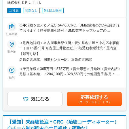
われているか、患者様の状態変化が無いかを確認します。
株式会社ＥＰＬｉｎｋ
■午後：
正社員
転勤なし
5名以上採用
・患者様の報告書作成
・治験の参加候補となる患者様をカルテから探す
・医師との打ち合わせ
◇◆治験を支える／元CRAや元CRC、DM経験者の方が活躍され
ております！時短勤務相談可／SMO業界トップシェアの
【研修制度について】
仕事内容
EPLink◇◆
■基礎研修が充実：
入社後1か月は研修期間となります。ビジネスマナーやPCスキル
＜勤務地詳細＞名古屋事業部住所：愛知県名古屋市中村区名駅南
【はじめに】
研修が入社後研修としてあり、PC慣れしていない方も安心してご
一丁目16番21号 名古屋三井物産ビル8階受動喫煙対策：屋内全面
EPLinkでは治験業務の効率化を目指し、これまでCRCが行ってい
勤務地
入社いただけます。
禁煙変更の範囲：会社の定める事業所
【最寄り駅】
たEDC入力やクエリ対応を今回の募集職種「Site Data Manager」
■配属後も丁寧なフォロー：
名鉄名古屋駅、国際センター駅、近鉄名古屋駅
が行うことで、治験の業務の「Speed」と「Quality」を高めてお
現場配属後は、OJTで独り立ちまでサポートその後も定期的なフ
ります！
ォローアップ研修や、専門性を高める継続研修、階層別研修など
＜予定年収＞365万円～575万円＜賃金形態＞月給制＜賃金内訳＞
※基本的に勤務地は担当する医療機関での業務となり、出張はあり
様々な研修をご用意しています。
月額（基本給）：204,100円～328,550円その他固定手当/月：
ません。
給与
30,000円～40,000円＜月給＞234,100円～368,550円＜昇給有無
【働きやすい制度と環境】
＞有＜残業手当＞有＜給与補足＞前職・経験を考慮の上、決定致
【担当業務】
・ご自宅から1時間程度で通える施設をお任せする予定です。
します。■年収内訳＝基本給×12ヶ月＋職種手当×12ヶ月＋賞与
・データチェック・入力、クエリー対応等を中心に実施
・スーパーフレックスタイム制を導入しており、社員自身が業務
（基本給×4ヶ月）■賞与：年2回（6月、12月）／昇給：年1回
応募依頼する
・適格性等のダブルチェックの実施
気になる
のスケジュールに合わせて始業、就業時間を決めることができま
（10月）※業績に応じ、決算賞与（秋季賞与）支給の場合あり
（エージェントサービス）
・その他、医療機関のニーズに合わせた被験者対応以外の業務を
す。
（10月）■時間外・休日出勤手当等の割増賃金は別途支給賃金は
実施
・5日間のリフレッシュ休暇制度や、時間単位で取得できる有給休
あくまでも目安の金額であり、選考を通じて上下する可能性があ
暇。
ります。月給(月額)は固定手当を含めた表記です。
【SDMへ転職された方の声／転職してよかったこと】
・産前産後休暇（妊娠中時短勤務あり）、子供が3歳になるまで取
【愛知】未経験歓迎＊CRC（治験コーディネーター）
・イレギュラーが少ないため精神衛生良好に仕事ができる
得できる育児休業、
◇チーム制が強み◇土日祝休・夜勤なし