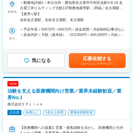
■職務概要：業界内でトップクラスの実績を誇る同社のCRC（治
＜勤務地詳細1＞本社住所：愛知県名古屋市中村区名駅4-8-18 名
な経験を積んでいくことも可能です。また、グループの垣根を超
験コーディネーター）として下記業務を行っていただきます。
古屋三井ビルディング北館11F勤務地最寄駅：JR線／名古屋駅受
えCRCからSMAやCRAへのキャリアチェンジにとどまらず、先端
・患者への試験の説明
勤務地
動喫煙対策：屋内全面禁煙＜勤務地詳細2＞東海住所：東海エリア
医療の研究員への転身など、事業の枠をこえ新たなキャリアにチ
【最寄り駅】
・治験のスケジュール管理
（愛知県、静岡県、岐阜県、三重県、） 受動喫煙対策：屋内全面
ャレンジされている方もいらっしゃいます。
名鉄名古屋駅、近鉄名古屋駅、名古屋駅
・各種データの収集、管理など
禁煙
【業績好調で安定したグループ基盤】
将来的にチームリーダーなどお任せできることを期待していま
＜予定年収＞500万円～600万円＜賃金形態＞月給制特記事項なし
・25周年を迎えたアイロムグループでは先端医療事業・臨床開発
す。
＜賃金内訳＞月額（基本給）：310,000円～400,000円＜月給＞
支援事業（CRO・SMO）・メディカルサポートなど多角的な事業
給与
310,000円～400,000円＜昇給有無＞有＜残業手当＞有＜給与補足
展開でグループシナジーを発揮。23年3月度決算で過去最高益を
■同社で働くメリット：
＞■昇給年1回、賞与年2回■賞与は2ヶ月（業績に応じて支給）賃
更新。来期も過去最高益を更新する予定で増収増益が続いていま
【安心の働きやすさ】同社が最も大切にしているのは、CRCの社
金はあくまでも目安の金額であり、選考を通じて上下する可能性
す。
員の方々が長期的に、そして自身の希望を叶えながら働けるよう
があります。月給(月額)は固定手当を含めた表記です。
応募依頼する
な環境をつくることです。フレックス勤務制度の採用、時短制
気になる
変更の範囲：会社の定める業務
（エージェントサービス）
度、産休育休、育児手当等の制度も充実はもちろん、子育てと両
立させながらの勤務が可能です。また、チーム単位での連携をし
ており、１施設内の同じ疾患領域でも基本的に複数名の体制とな
るため、お互いにフォローし合い、連携し合う仕事の進め方が根
NEW
付いています。
治験を支える医療機関向け営業／業界未経験歓迎／業
【充実の教育と豊富なキャリアパス】
・充実の研修制度：CRC社内認定制度を採用しており、自身のレ
界No.1
ベルに応じ、実務レベル、マネジメントレベル、ディレクターレ
株式会社ＥＰＬｉｎｋ
ベルといった社内認定制度があるので、目標をもって日々の業務
正社員
転勤なし
5名以上採用
業種未経験歓迎
にあたることが可能です。
・豊富なキャリアパス：社員に多様な機会を提供し、新たなキャ
リアへの挑戦をサポートしています。CRCとしてのスキルアップ
【医療機関への提案】営業・接客経験を活かし、医療機関と社内
も、一度に同じ施設内の別の疾患領域のプロジェクトを担当する