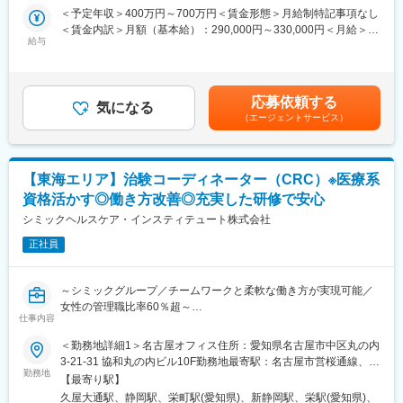
患者さんが治験に参加する手続きを助けたり、治験中のデータを
■安心の働きやすさ：
＜予定年収＞400万円～700万円＜賃金形態＞月給制特記事項なし
収集・管理をします。
フレックスタイム制も取り入れ、柔軟に働き方をアレンジ可能。
＜賃金内訳＞月額（基本給）：290,000円～330,000円＜月給＞
また、患者さんや医師とのコミュニケーションを取り、試験がス
給与
残業時間も月10時間程度、産休育休の取得実績も多数あり、育児
290,000円～330,000円＜昇給有無＞有＜残業手当＞有＜給与補足
ムーズに進むように調整。
手当もございます。
＞■昇給年1回、賞与年2回■賞与は2ヶ月（業績に応じて支給）賃
治験が成功するためにはCRCの役割が非常に重要で、医療の進歩
金はあくまでも目安の金額であり、選考を通じて上下する可能性
に貢献できるやりがいのある仕事です。
■充実の研修制度：
があります。月給(月額)は固定手当を含めた表記です。
応募依頼する
※担当する医療機関に常駐しての業務となります。
気になる
導入研修が80時間あり、手厚いフォロー体制があります。
（エージェントサービス）
CRC社内認定制度を採用し、継続研修を充実させることで常に新
■治験コーディネーターで得られるスキル：
しい知識を身につけ、スキルアップできる環境を用意していま
（1）コミュニケーション力：
す。
患者さんに治験の内容をわかりやすく説明したり、医師や看護師
【東海エリア】治験コーディネーター（CRC）※医療系
と連携することで伝える力が身に付きます。
■キャリアステップ：
資格活かす◎働き方改善◎充実した研修で安心
（2）スケジュール管理力：
CRCとして幅広い経験を積むことや、スペシャリストとして特定
治験には決まった検査や診察の予定があるため、患者さんが無理
シミックヘルスケア・インスティテュート株式会社
の疾患領域の専門的な経験を積んでいくことも可能です。
なく通えるように予定を調整する力が身につきます。
また、グループの垣根を超えCRCからSMAやCRAへのキャリアチ
正社員
（3）医療の知識：
ェンジ、事業の枠をこえ新たなキャリアにチャレンジされている
薬の種類や副作用、検査の内容など、医療に関する知識が自然と
方もいらっしゃいます。
増えていきます。薬剤師や看護師と話す機会も多いため学ぶこと
～シミックグループ／チームワークと柔軟な働き方が実現可能／
も多いです。
変更の範囲：会社の定める業務
女性の管理職比率60％超～
（4）パソコンや書類の整理力：
仕事内容
■職務内容：超高齢化社会に突入し、様々な疾病に対して患者さん
検査の結果を記録したり、書類をまとめたりする仕事もありま
や私たちのQOLを向上させるべく、新しい治療法を開発する必要
＜勤務地詳細1＞名古屋オフィス住所：愛知県名古屋市中区丸の内
す。パソコンの使い方や、正確に記録する力が身につきます。
があります。今回はそのための治験を実施する際の患者さんおよ
3-21-31 協和丸の内ビル10F勤務地最寄駅：名古屋市営桜通線、名
（5）チームで働く力：
び医療機関のサポートを担う治験コーディネーター（通称CRC）
勤務地
城線／久屋大通駅受動喫煙対策：屋内全面禁煙＜勤務地詳細2＞静
治験は医師、看護師、薬剤師など、いろんな職種の人と協力して
【最寄り駅】
を募集しています。
岡オフィス住所：静岡県静岡市葵区御幸町11-30 エクセルワード
進めるので、チームワークの大切さを学べます。
久屋大通駅、静岡駅、栄町駅(愛知県)、新静岡駅、栄駅(愛知県)、