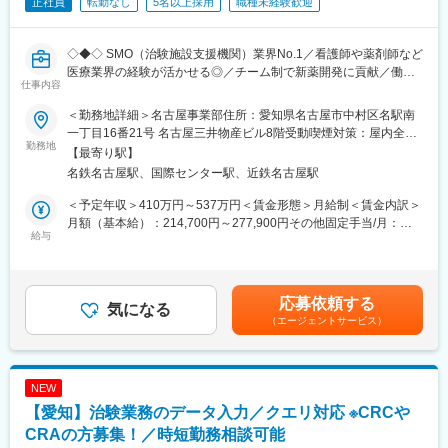
正社員
転勤なし
5名以上採用
職種未経験歓迎
◇◆◇ SMO（治験施設支援機関）業界No.1／看護師や薬剤師など
医療業界の経験が活かせる◎／チーム制で新薬開発に貢献／働き
仕事内容
方改革制度多数 ◇◆◇
＜勤務地詳細＞名古屋事業部住所：愛知県名古屋市中村区名駅南
【CRC=治験コーディネーターとは？】
一丁目16番21号 名古屋三井物産ビル8階受動喫煙対策：屋内全面
病院・クリニックを訪問して、患者様や医師や院内スタッフ、さ
勤務地
禁煙変更の範囲：会社の定める事業所
【最寄り駅】
らに製薬企業との連絡・調整役を担います。また、治験を受けて
名鉄名古屋駅、国際センター駅、近鉄名古屋駅
いただく患者様の相談相手となり、じっくり向き合う仕事です。
＜予定年収＞410万円～537万円＜賃金形態＞月給制＜賃金内訳＞
【CRCのやりがい】
月額（基本給）：214,700円～277,900円その他固定手当/月：
CRCが集めている臨床データは、新薬の承認申請に欠かせない根
給与
58,000円～77,000円＜月給＞272,700円～354,900円＜昇給有無
拠データであり、CRCは新薬開発の一翼を担っております。
＞有＜残業手当＞有＜給与補足＞前職・経験を考慮の上、決定致
また、薬の効果を患者様の近くで見ることができ、喜びの声を直
します。■年収内訳＝(基本給＋手当)×12ヶ月＋賞与■各種手当：
接聞けることもあります。患者様や医療機関から「ありがとう」
CRC手当・休日連絡対応手当■賞与：年2回（6月、12月）／昇
応募依頼する
と感謝の言葉をいただけたときの喜びは、ひとしおです。
気になる
給：年1回（10月）※業績に応じ、決算賞与（秋季賞与）支給の場
（エージェントサービス）
合あり（10月）■時間外・休日出勤手当等の割増賃金は別途支給
【一日の流れ※一例】
賃金はあくまでも目安の金額であり、選考を通じて上下する可能
■朝：担当の医療機関に出勤
性があります。月給(月額)は固定手当を含めた表記です。
■午前：
NEW
・治験の進捗状況の確認や患者様対応の予定などを、院内の治験
【愛知】治験業務のデータ入力／クエリ対応 ※CRCや
事務局に共有
・来院された患者様の診察や検査に同席し、治験が手順通りに行
CRAの方募集！／時短勤務相談可能