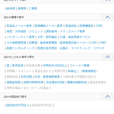
岐阜県
静岡県
三重県
ほかの業種で探す
医薬品メーカー業界
医療機器メーカー業界
医薬品卸
医療機器卸
CRO
病院・大学病院・クリニック
調剤薬局・ドラッグストア業界
バイオベンチャー業界
大学・研究施設
介護・福祉関連サービス
その他医療関連
診断薬・臨床検査機器・臨床検査試薬メーカー
CSO
CMO
医療コンサルティング
医療広告代理店・出版社・マーケティング・リサーチ
ほかのこだわり条件で探す
第二新卒歓迎
外資系企業
年間休日120日以上
フレックス勤務
管理職・マネジャー
英語を活かす
学歴不問
転勤なし（勤務地限定）
服装自由
女性活躍
社宅・家賃補助制度
上場企業
中国語を活かす
退職金制度
残業20時間未満
完全週休2日制
職種未経験歓迎
原則定時退社
海外出張あり
U・Iターン支援あり
ほかの固定給で探す
固定給25万円以上
固定給35万円以上