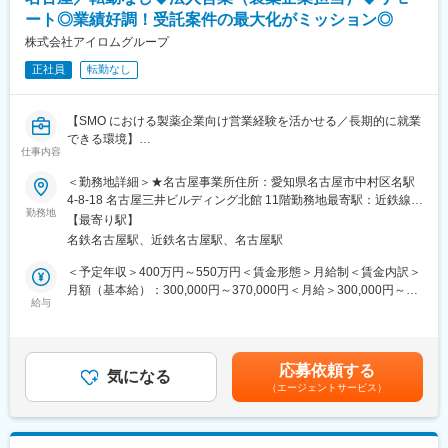
実しています。入社は原則偶数月と決まっており、同期入社者と
ート◎業績好調！受託案件の最大化がミッション◎
ともに2週間弱本社にて集合研修を行います。会社のことや業務を
■キャリアステップ：
遂行する上で必要な法令から実務まで座学中心でロープレを交え
株式会社アイロムグループ
CRCとして幅広い経験を積むことや、スペシャリストとして特定
ながら学んでいきます。その後、各拠点に配属され先輩社員から
の疾患領域の専門的な経験を積んでいくことも可能です。
正社員
転勤なし
業務を引継ぎながらOJT担当者とともに医療機関へ同行するな
また、グループの垣根を超えCRCからSMAやCRAへのキャリアチ
ど、徐々に業務を身に着けていきます。確認テストやチェックシ
ェンジ、事業の枠をこえ新たなキャリアにチャレンジされている
ートを用いながら習熟度を測り、入社後1年程度で一人で担当を持
方もいらっしゃいます。
【SMO における製薬企業向け営業経験を活かせる／長期的に就業
てるようになります。なお、その後も定期的に中途入社者に対し
できる環境】
てフォローを行う体制が整っています。
仕事内容
変更の範囲：会社の定める業務
■同社の魅力：
■募集背景：
＜勤務地詳細＞★名古屋事業所住所：愛知県名古屋市中村区名駅
・チームワーク：通常は1人で業務にあたることが多いですが、困
製薬企業とのアライアンスを深化させ、治験案件受託を最大化す
4-8-18 名古屋三井ビルディング北館 11階勤務地最寄駅：近鉄線／
ったときや先輩や上司がサポートしてくれるため、安心して進め
るため、戦略的視点で営業をリードできるフィールドセールスエ
勤務地
近鉄名古屋駅駅受動喫煙対策：屋内全面禁煙
られます。また、家族の急な体調不良や突発休の場合にも周囲が
【最寄り駅】
キスパートを募集します。治験施設支援機関（SMO）の営業に精
代理対応をしてくれる風土があり、チームワークが強みです。
名鉄名古屋駅、近鉄名古屋駅、名古屋駅
通し、提案設計・予算戦略・交渉・クロージングまでを一貫して
・働きやすい環境：2019年度の月間の平均残業時間は12.1時間で
ドライブできるリーダー人材を求めています。
＜予定年収＞400万円～550万円＜賃金形態＞月給制＜賃金内訳＞
した。管理職における女性比率も63.6%と、ライフイベントの多
月額（基本給）：300,000円～370,000円＜月給＞300,000円～
い女性も活躍しやすい環境です。正社員の場合、転勤可能性はあ
■職務概要：
給与
370,000円＜昇給有無＞有＜残業手当＞有＜給与補足＞※経験・ス
りますが、定期的にあるものではなく適性や希望に応じて配置し
製薬企業を主要顧客として、治験案件の受託戦略立案から提案、
キルを考慮の上、決定します。■昇給：年1回■賞与：年2回（但
ています。
契約締結までをリード。内勤の「インサイドセールススペシャリ
し、決算賞与追加支給にて年3回の実績有）賃金はあくまでも目安
スト」と連携し、案件ごとの最適な受託条件を設計し、受注確度
の金額であり、選考を通じて上下する可能性があります。月給(月
変更の範囲：会社の定める業務
応募依頼する
とを収益性を最大化します。
気になる
額)は固定手当を含めた表記です。
（エージェントサービス）
■主な業務内容：
・製薬企業への営業活動全般（新規・既存クライアント双方）
・治験ごとの受託戦略立案・提案シナリオ設計