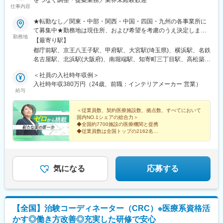
をつなぐ調整・提案業務／業界未経験歓迎
こともでき、幅広い経験を積むことや、スペシャリストとして特
仕事内容
定の疾患領域の専門的な経験を積んでいくことも可能です。ま
た、グループの垣根を超えCRCからSMAやCRAへのキャリアチェ
★転勤なし／関東・中部・関西・中国・四国・九州の各事業所に
ンジにとどまらず、先端医療の研究員への転身など、事業の枠を
て募集中★勤務地は現住所、および希望を考慮のうえ決定します
勤務地
こえ新たなキャリアにチャレンジされている方もいらっしゃいま
★一部勤務地では自動車通勤OK（面接などでご相談ください）
【最寄り駅】
す。
【各事業部・オフィス】■東京第二事業部（5名在籍）・新宿オフ
都庁前駅、京王八王子駅、甲府駅、大宮駅(埼玉県)、横浜駅、名鉄
アイロムグループの企業として、同社は先端医療（再生医療・遺
ィス・八王子オフィス・山梨オフィス■大宮事業部（10名在籍）■
名古屋駅、北浜駅(大阪府)、南堀端駅、知寄町三丁目駅、高松築港
伝子技術）分野、SMO事業、CRO事業、クリニックモール事業と
横浜事業部（7名在籍）■名古屋事業部（3名在籍）■大阪事業部
駅、博多駅、辛島町駅、南新宿駅、八王子駅、新高島駅、国際セ
多角的な事業を展開しております。それぞれの法人への垣根も低
（11名在籍）■広島事業部（10名在籍）・松山オフィス・高知オ
＜社員の入社時年収例＞
ンター駅、なにわ橋駅、松山市駅、高松駅(香川県)、東比恵駅、慶
く、コロナやDXで変革していく時代のニーズに則り、グループと
フィス・高松オフィス※県をまたいだ出張が発生いたします。■福
入社時年収380万円（24歳、前職：インテリアメーカー 営業）
徳校前駅、新宿駅、高島町駅、近鉄名古屋駅、淀屋橋駅、片原町
給与
してのシナジー効果を発揮していきます。
岡事業部（11名在籍）・福岡オフィス・熊本オフィス※受動喫煙
駅(香川県)、西辛島町駅
対策：屋内全面禁煙
＜従業員数、契約医療施設数、拠点数、すべてにおいて
国内NO.1シェアの総合力＞
◆全国約7700施設の医療機関と提携
◆従業員数は全国トップの2162名
◆スーパーフレックスタイム制
※CRCばんく「SMO企業ランキングシェア1位」2025年
度
気になる
応募する
【全国】治験コーディネーター（CRC）※医療系資格活
かす◎働き方改善◎充実した研修で安心