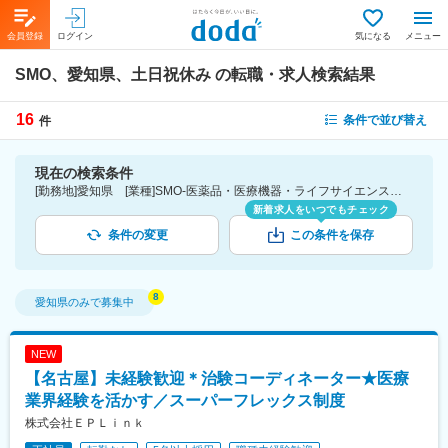
会員登録
ログイン
気になる
メニュー
SMO、愛知県、土日祝休み
の転職・求人検索結果
16
条件で並び替え
件
現在の検索条件
[勤務地]愛知県 [業種]SMO-医薬品・医療機器・ライフサイエンス・医療系サービス [詳細条件](休日・働き方)土日祝休み
新着求人をいつでもチェック
条件の変更
この条件を保存
愛知県
のみで募集中
NEW
【名古屋】未経験歓迎＊治験コーディネーター★医療
業界経験を活かす／スーパーフレックス制度
株式会社ＥＰＬｉｎｋ