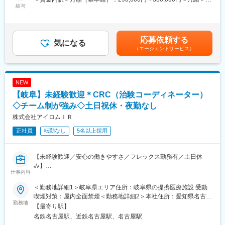
また、患者さんや医師とのコミュニケーションを取り、試験がス
給与
間勤務で選択可能）／出産祝い金を支給あり。
290,000円～330,000円＜昇給有無＞有＜残業手当＞有＜給与補足
ムーズに進むように調整。
・希望によって、社員からパートへ切替えて復職するケースもあ
＞■昇給年1回、賞与年2回■賞与は2ヶ月（業績に応じて支給）賃
治験が成功するためにはCRCの役割が非常に重要で、医療の進歩
り、育休取得後はほとんどの方が復職されます。
金はあくまでも目安の金額であり、選考を通じて上下する可能性
に貢献できるやりがいのある仕事です。
・チーム全体で協力しながら治験を進めていく会社です。1人3～
があります。月給(月額)は固定手当を含めた表記です。
応募依頼する
※担当する医療機関に常駐しての業務となります。
気になる
5施設を受け持ちますが、他のチームメンバーがサポートしながら
（エージェントサービス）
治験を進めていくことができるため、負担なく仕事ができます。
■治験コーディネーターで得られるスキル：
（1）コミュニケーション力：
変更の範囲：会社の定める業務
患者さんに治験の内容をわかりやすく説明したり、医師や看護師
NEW
と連携することで伝える力が身に付きます。
【岐阜】未経験歓迎＊CRC（治験コーディネーター）
（2）スケジュール管理力：
治験には決まった検査や診察の予定があるため、患者さんが無理
◇チーム制が強み◇土日祝休・夜勤なし
なく通えるように予定を調整する力が身につきます。
株式会社アイロムＩＲ
（3）医療の知識：
正社員
転勤なし
5名以上採用
薬の種類や副作用、検査の内容など、医療に関する知識が自然と
増えていきます。薬剤師や看護師と話す機会も多いため学ぶこと
も多いです。
【未経験歓迎／安心の働きやすさ／フレックス勤務有／土日休
（4）パソコンや書類の整理力：
み】
検査の結果を記録したり、書類をまとめたりする仕事もありま
仕事内容
す。パソコンの使い方や、正確に記録する力が身につきます。
■業務詳細／治験コーディネーター（CRCって何？）
（5）チームで働く力：
＜勤務地詳細1＞岐阜県エリア住所：岐阜県の提携医療施設 受動
新しい薬や治療法が安全で効果的かどうかを確かめるための臨床
治験は医師、看護師、薬剤師など、いろんな職種の人と協力して
喫煙対策：屋内全面禁煙＜勤務地詳細2＞本社住所：愛知県名古屋
試験（治験）をサポートする仕事です。
勤務地
進めるので、チームワークの大切さを学べます。
市中村区名駅4-8-18 名古屋三井ビルディング北館11F勤務地最寄
【最寄り駅】
駅：JR線／名古屋駅受動喫煙対策：屋内全面禁煙変更の範囲：会
名鉄名古屋駅、近鉄名古屋駅、名古屋駅
＜具体的に＞
【同社で働くメリット】
社の定める事業所