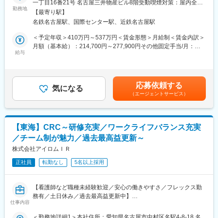
代理対応をしてくれる風土があり、チームワークが強みです。
一丁目16番21号 名古屋三井物産ビル8階受動喫煙対策：屋内全面
病院・クリニックを訪問して、患者様や医師や院内スタッフ、さ
勤務地
・働きやすい環境：2019年度の月間の平均残業時間は12.1時間で
禁煙＜勤務地詳細2＞石川・福井エリア住所：石川県 受動喫煙対
【最寄り駅】
らに製薬企業との連絡・調整役を担います。また、治験を受けて
した。管理職における女性比率も63.6%と、ライフイベントの多
策：屋内全面禁煙変更の範囲：会社の定める事業所
名鉄名古屋駅、国際センター駅、近鉄名古屋駅
いただく患者様の相談相手となり、じっくり向き合う仕事です。
い女性も活躍しやすい環境です。正社員の場合、転勤可能性はあ
りますが、定期的にあるものではなく適性や希望に応じて配置し
＜予定年収＞410万円～537万円＜賃金形態＞月給制＜賃金内訳＞
【CRCのやりがい】
ています。
月額（基本給）：214,700円～277,900円その他固定手当/月：
CRCが集めている臨床データは、新薬の承認申請に欠かせない根
給与
58,000円～77,000円＜月給＞272,700円～354,900円＜昇給有無
拠データであり、CRCは新薬開発の一翼を担っております。
変更の範囲：会社の定める業務
＞有＜残業手当＞有＜給与補足＞前職・経験を考慮の上、決定致
また、薬の効果を患者様の近くで見ることができ、喜びの声を直
します。■年収内訳＝(基本給＋手当)×12ヶ月＋賞与■各種手当：
接聞けることもあります。患者様や医療機関から「ありがとう」
CRC手当・休日連絡対応手当■賞与：年2回（6月、12月）／昇
応募依頼する
と感謝の言葉をいただけたときの喜びは、ひとしおです。
気になる
給：年1回（10月）※業績に応じ、決算賞与（秋季賞与）支給の場
（エージェントサービス）
合あり（10月）■時間外・休日出勤手当等の割増賃金は別途支給
【一日の流れ※一例】
賃金はあくまでも目安の金額であり、選考を通じて上下する可能
■朝：担当の医療機関に出勤
性があります。月給(月額)は固定手当を含めた表記です。
■午前：
【東海】CRC～研修充実／ワークライフバランス充実
・治験の進捗状況の確認や患者様対応の予定などを、院内の治験
／チーム制が魅力／過去最高益更新～
事務局に共有
・来院された患者様の診察や検査に同席し、治験が手順通りに行
株式会社アイロムＩＲ
われているか、患者様の状態変化が無いかを確認します。
正社員
転勤なし
5名以上採用
■午後：
・患者様の報告書作成
・治験の参加候補となる患者様をカルテから探す
【看護師など職種未経験歓迎／安心の働きやすさ／フレックス勤
・医師との打ち合わせ
務有／土日休み／過去最高益更新中】
仕事内容
■職務概要：業界内でトップクラスの実績を誇る同社のCRC（治
【研修制度について】
験コーディネーター）として下記業務を行っていただきます。
＜勤務地詳細1＞本社住所：愛知県名古屋市中村区名駅4-8-18 名