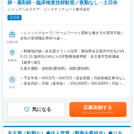
ています。
師・薬剤師・臨床検査技師歓迎／夜勤なし・土日休
（2）スケジュール管理力：
治験には決まった検査や診察の予定があるため、患者さんが無理
シミックヘルスケア・インスティテュート株式会社
変更の範囲：会社の定める業務
なく通えるように予定を調整する力が身につきます。
正社員
（3）医療の知識：
薬の種類や副作用、検査の内容など、医療に関する知識が自然と
増えていきます。薬剤師や看護師と話す機会も多いため学ぶこと
～シミックグループ／チームワークと柔軟な働き方が実現可能／
も多いです。
女性の管理職比率60％超～
（4）パソコンや書類の整理力：
仕事内容
■職務内容：超高齢化社会に突入し、様々な疾病に対して患者さん
検査の結果を記録したり、書類をまとめたりする仕事もありま
や私たちのQOLを向上させるべく、新しい治療法を開発する必要
＜勤務地詳細＞名古屋オフィス住所：愛知県名古屋市中区丸の内
す。パソコンの使い方や、正確に記録する力が身につきます。
があります。今回はそのための治験を実施する際の患者さんおよ
3-21-31 協和丸の内ビル10F勤務地最寄駅：名古屋市営桜通線、名
（5）チームで働く力：
び医療機関のサポートを担う治験コーディネーター（通称CRC）
勤務地
城線／久屋大通駅受動喫煙対策：屋内全面禁煙変更の範囲：会社
治験は医師、看護師、薬剤師など、いろんな職種の人と協力して
【最寄り駅】
を募集しています。
の定める事業所
進めるので、チームワークの大切さを学べます。
久屋大通駅、栄町駅(愛知県)、栄駅(愛知県)
・治験被験者である患者さんへの内容説明補助、ケア／相談
・治験担当医師の補助
＜予定年収＞450万円～500万円＜賃金形態＞月給制補足事項なし
【同社で働くメリット】
・検査／投薬スケジュール調整、治験データの管理 など
＜賃金内訳＞月額（基本給）：250,000円～300,000円＜月給＞
■安心の働きやすさ：
※職場は基本的に委託されている医療機関であるため、自宅からの
給与
250,000円～300,000円＜昇給有無＞有＜残業手当＞有＜給与補足
フレックスタイム制も取り入れ、柔軟に働き方をアレンジ可能。
直行直帰が多いです。
＞■賞与2回（昨年度実績：4.4ヶ月）賃金はあくまでも目安の金額
残業時間も月10時間程度、産休育休の取得実績も多数あり、育児
■やりがい：CRCは疾病を抱えた患者さんやそれを治療しようと
であり、選考を通じて上下する可能性があります。月給(月額)は固
手当もございます。
奮闘する医師やスタッフなど携わる相手が多いです。現在治療法
定手当を含めた表記です。
応募依頼する
がなく苦しんでいる患者さんに対して薬を届けられたり、最前線
気になる
■充実の研修制度：
（エージェントサービス）
で治療にあたる医師やスタッフのサポートを行え、治験が無事に
導入研修が80時間あり、手厚いフォロー体制があります。
終了すれば喜びはひとしおです。
CRC社内認定制度を採用し、継続研修を充実させることで常に新
■同社の教育体制：同社は同業他社からの転職だけでなく、看護師
しい知識を身につけ、スキルアップできる環境を用意していま
など未経験で転職してくる方も多いです。そのため教育体制が充
す。
名古屋／転勤なし◆法人営業（製薬企業担当）◆リモ