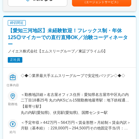
（エージェントサービス）
入力）
でも目安の金額であり、選考を通じて上下する可能性がありま
変更の範囲：会社の定める業務
・治験に関する事務的なサポート
す。月給(月額)は固定手当を含めた表記です。
・病院内の各部署との連絡と調整
・各種資料の作成
締切間近
※業務は当社と提携している医療機関内で行います。
【愛知三河地区】未経験歓迎！フレックス制・年休
【未経験の方でも安心の教育研修制度充実】
125◎マイカーでの直行直帰OK／治験コーディネータ
集合研修、外部研修、OJT はもちろん、がんや精神疾患など領域
ー
別の研修やeラーニングも導入し、充実した体制を整えています。
ノイエス株式会社【エムスリーグループ／東証プライムG】
【フレキシブルに働きやすい環境が整っています】
正社員
・全国約6,900施設のネットワークを持つため、ご自宅近くや家族
の転勤などに合わせた働き方ができます。
・スーパーフレックス制度があり、ワークライフバランスの実現
◇◆◇業界最大手エムスリーグループで安定性バツグン◇◆◇
を支援しています。／リフレッシュ休暇（8月1日に5日間付与）
仕事内容
あり
三河エリアの治験コーディネーター（CRC）を募集いたします！
・産前産後休暇それぞれ8週間（妊娠中時短勤務あり）／子供が3
主に豊田市・蒲郡市を中心にご担当いただきます。
＜勤務地詳細＞名古屋オフィス住所：愛知県名古屋市中区丸の内
歳になるまで育児休業取得可能。育休所得者は平成29年12月現在
3か月間の研修終了後からはマイカーでの直行直帰OK！
二丁目18番25号 丸の内KSビル15階勤務地最寄駅：地下鉄桜通
では90名。
担当いただく施設は、ご自宅からの通勤時間も考慮させていただ
勤務地
線・鶴舞線／丸の内駅受動喫煙対策：屋内全面禁煙変更の範囲：
【最寄り駅】
・経験豊富な社員に相談できる職場の相談窓口あり。
きます。
会社の定める事業所
丸の内駅(愛知県)、伏見駅(愛知県)、国際センター駅
・女性管理職55％（日本平均12％）と女性が長く働きやすい環境
が整っています。
■業務詳細：
＜予定年収＞442万円～564万円＜賃金形態＞月給制＜賃金内訳＞
・患者（被験者）様への治験実施内容の説明補助・スケジュール
月額（基本給）：228,000円～294,500円その他固定手当/月：
【国内最大手の治験サポート企業】
管理やフォロー業務・精神的なケア
給与
20,000円固定残業手当/月：62,010円～78,630円（固定残業時間
イーピーエスグループに属し、在籍CRC1,100人・売上140億円と
・治験薬のデータ管理、検査データチェック、症例報告書の作