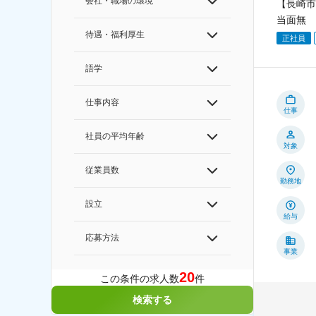
会社・職場の環境
【長崎市
当面無
待遇・福利厚生
正社員
語学
仕事内容
仕事
社員の平均年齢
対象
従業員数
勤務地
設立
給与
応募方法
事業
20
この条件の求人数
件
検索する