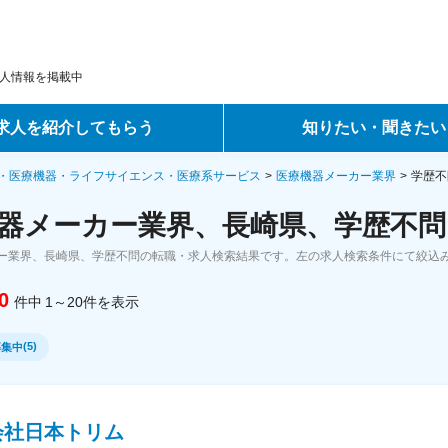
人情報を掲載中
求人を紹介してもらう
知りたい・聞きたい
ントサービス
転職ノウハウ
・医療機器・ライフサイエンス・医療系サービス
医療機器メーカー業界
学歴不
器メーカー業界、長崎県、学歴不問
サービス
データで見る転職
ー業界、長崎県、学歴不問の転職・求人検索結果です。左の求人検索条件にて絞込
ーエージェントサービス
コラム・インタビュー
0
件中
1～20
件
を表示
転職Q&A
(
5
)
募集中
会社日本トリム