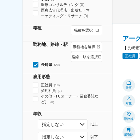
医療コンサルティング
(
0
)
医療広告代理店・出版社・マ
ーケティング・リサーチ
(
0
)
職種
職種を選択
アー
勤務地、路線・駅
勤務地を選択
【長崎市
正社員
路線・駅を選択
長崎県
(
20
)
雇用形態
正社員
(
18
)
仕事
契約社員
(
2
)
その他（FCオーナー・業務委託な
ど）
(
0
)
対象
年収
勤務地
指定しない
以上
最寄駅
指定しない
以下