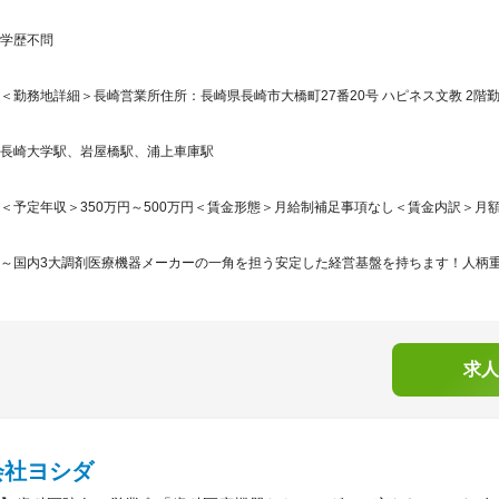
学歴不問
＜勤務地詳細＞長崎営業所住所：長崎県長崎市大橋町27番20号 ハピネス文教 2階勤
長崎大学駅、岩屋橋駅、浦上車庫駅
＜予定年収＞350万円～500万円＜賃金形態＞月給制補足事項なし＜賃金内訳＞月額（基本
～国内3大調剤医療機器メーカーの一角を担う安定した経営基盤を持ちます！人柄重視
求人
会社ヨシダ