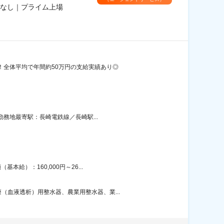
なし｜プライム上場
！全体平均で年間約50万円の支給実績あり◎
務地最寄駅：長崎電鉄線／長崎駅...
給）：160,000円～26...
血液透析）用整水器、農業用整水器、業...