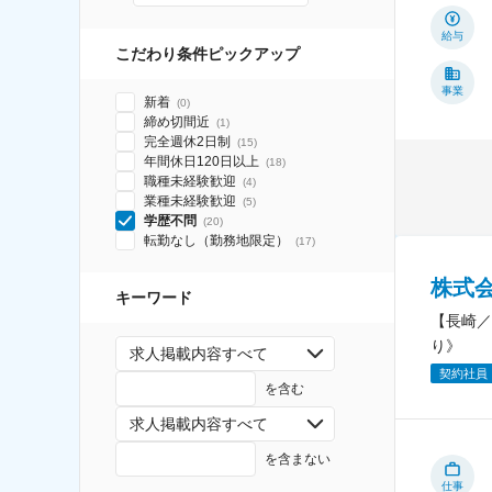
給与
こだわり条件ピックアップ
事業
新着
(
0
)
締め切間近
(
1
)
完全週休2日制
(
15
)
年間休日120日以上
(
18
)
職種未経験歓迎
(
4
)
業種未経験歓迎
(
5
)
学歴不問
(
20
)
転勤なし（勤務地限定）
(
17
)
株式
キーワード
【長崎／
り》
求人掲載内容すべて
契約社員
を含む
求人掲載内容すべて
を含まない
仕事