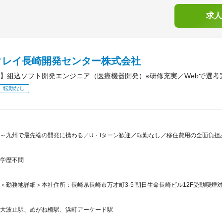
求人
クレイ長崎開発センター株式会社
】組込ソフト開発エンジニア（医療機器開発）※研修充実／Webで選考完
転勤なし
～九州で最先端の開発に携わる／U・Iターン歓迎／転勤なし／移住費用の全面負担
学歴不問
＜勤務地詳細＞本社住所：長崎県長崎市万才町3-5 朝日生命長崎ビル12F受動喫煙対
大波止駅、めがね橋駅、浜町アーケード駅