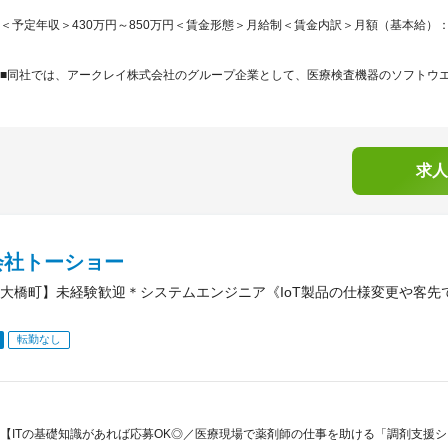
＜予定年収＞430万円～850万円＜賃金形態＞月給制＜賃金内訳＞月額（基本給）：244,0
■同社では、アークレイ株式会社のグループ企業として、医療検査機器のソフトウエア
求人
会社トーショー
大橋町】未経験歓迎＊システムエンジニア《IoT製品の仕様変更や客先
転勤なし
【ITの基礎知識があれば応募OK◎／医療現場で薬剤師の仕事を助ける「調剤支援