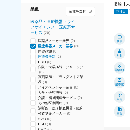
長崎【未
業種
業種を選択
正社員
医薬品・医療機器・ライ
フサイエンス・医療系サ
ービス
(
20
)
医薬品メーカー業界
(
0
)
仕事
医療機器メーカー業界
(
20
)
医薬品卸
(
0
)
対象
医療機器卸
(
1
)
CRO
(
0
)
病院・大学病院・クリニック
勤務地
(
0
)
調剤薬局・ドラッグストア業
界
(
0
)
最寄駅
バイオベンチャー業界
(
0
)
大学・研究施設
(
0
)
介護・福祉関連サービス
(
0
)
給与
その他医療関連
(
0
)
診断薬・臨床検査機器・臨床
検査試薬メーカー
(
0
)
事業
SMO
(
0
)
CSO
(
0
)
CMO
(
0
)