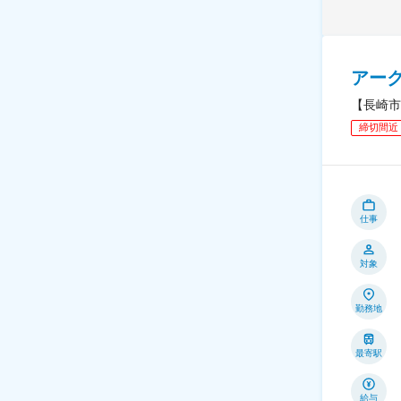
アー
【長崎市
締切間近
仕事
対象
勤務地
最寄駅
給与