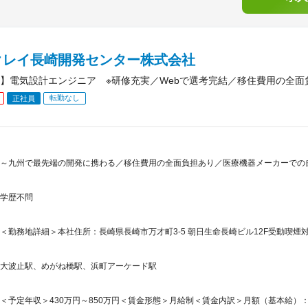
クレイ長崎開発センター株式会社
】電気設計エンジニア ※研修充実／Webで選考完結／移住費用の全面
転勤なし
正社員
～九州で最先端の開発に携わる／移住費用の全面負担あり／医療機器メーカーでの自
学歴不問
＜勤務地詳細＞本社住所：長崎県長崎市万才町3-5 朝日生命長崎ビル12F受動喫煙対
大波止駅、めがね橋駅、浜町アーケード駅
＜予定年収＞430万円～850万円＜賃金形態＞月給制＜賃金内訳＞月額（基本給）：244,0