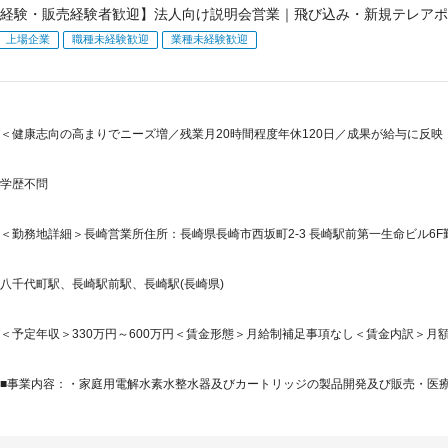
経験・販売経験者歓迎】法人向け説明会営業｜飛び込み・新規テレアポ
上場企業
職種未経験歓迎
業種未経験歓迎
＜健康志向の高まりでニーズ増／残業月20時間程度年休120日／成果が給与に反映
学歴不問
＜勤務地詳細＞長崎営業所住所：長崎県長崎市西坂町2-3 長崎駅前第一生命ビル6F勤
八千代町駅、長崎駅前駅、長崎駅(長崎県)
＜予定年収＞330万円～600万円＜賃金形態＞月給制補足事項なし＜賃金内訳＞月額（基本
■事業内容：・家庭用電解水素水整水器及びカートリッジの製品開発及び販売・医療（