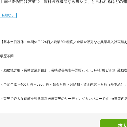
】歯科医院向け営業◇「歯科医療機器ならヨシダ」と言われるほどの知
転勤なし
【基本土日祝休・年間休日124日／残業20h程度／金融や販売など異業界入社実
学歴不問
＜勤務地詳細＞長崎営業所住所：長崎県長崎市平野町23-1 K､s平野町ビル2F 受動
＜予定年収＞400万円～580万円＜賃金形態＞月給制＜賃金内訳＞月額（基本給）：240,0
～業界で絶大な信頼を誇る歯科医療業界のリーディングカンパニーです～■事業内容歯
求人