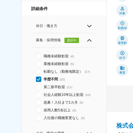
詳細条件
対象
休日・働き方
勤務地
募集・採用情報
選択中
最寄駅
職種未経験歓迎
(
4
)
給与
業種未経験歓迎
(
5
)
転勤なし（勤務地限定）
(
17
)
事業
学歴不問
(
20
)
第二新卒歓迎
(
11
)
社会人経験10年以上歓迎
(
10
)
急募！入社まで1カ月
(
0
)
採用人数5名以上
(
3
)
入社後の職種変更なし
(
0
)
株式