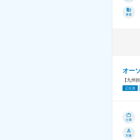
事業
オー
【九州担
正社員
仕事
対象