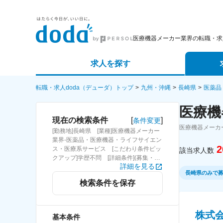
医療機器メーカー業界の転職・求
求人を探す
詳細条件から探す
エージェ
転職・求人doda（デューダ）トップ
九州・沖縄
長崎県
医薬品
医療機
新着求人から探す
スカウト
[
]
現在の検索条件
条件変更
医療機器メーカ
[勤務地]長崎県 [業種]医療機器メーカー
求人特集から探す
パートナ
業界-医薬品・医療機器・ライフサイエン
2
ス・医療系サービス [こだわり条件ピッ
該当求人数
クアップ]学歴不問 [詳細条件](募集・採
詳細を見る
用情報)学歴不問
長崎県のみで
検索条件を保存
株式
基本条件