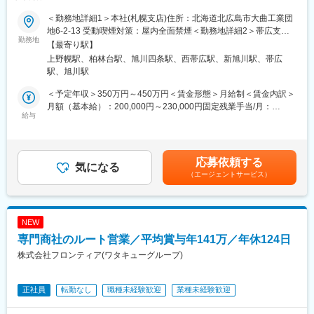
ンパニー／土日祝休み／平均残業20時間程度／既存顧客9割】
す。
■仕事内容
＜勤務地詳細1＞本社(札幌支店)住所：北海道北広島市大曲工業団
畜産農家や動物病院を対象とした動物用医薬品、飼料の提案営業
＜組織構成＞
地6-2-13 受動喫煙対策：屋内全面禁煙＜勤務地詳細2＞帯広支店
です。食の安全やペットの暮らしに貢献するやりがいのある仕事
勤務地
北海道エリアは立ち上げフェーズのため、基本的には少数で裁量
住所：北海道帯広市西18条南1丁目2番地37 受動喫煙対策：屋内
【最寄り駅】
です。■畜産農家や動物病院への定期訪問・情報提供 ■動物用医
権をもって業務を進めていただきます。
全面禁煙＜勤務地詳細3＞旭川支店住所：北海道旭川市4条通23丁
上野幌駅、柏林台駅、旭川四条駅、西帯広駅、新旭川駅、帯広
薬品・ワクチン・飼料等の提案・販売 ■受発注・見積書作成など
採用・研修課全体は、採用担当11名、研修担当2名（20代～30代
目5-67 受動喫煙対策：屋内全面禁煙変更の範囲：会社の定める事
駅、旭川駅
の営業に付随する事務作業 ■他の業界・異業種からの入社事例も
中心）で構成されています。
業所
多数あり。ひとり立ちまで支店・営業推進部など全体でフォロー
相談や情報共有を積極的に行う風土があり、北海道エリア担当と
＜予定年収＞350万円～450万円＜賃金形態＞月給制＜賃金内訳＞
いたします。未経験でも食の安全や動物の健康に貢献していきた
して主体的に業務を進めながらも、他エリアの人事メンバーが継
月額（基本給）：200,000円～230,000円固定残業手当/月：
いという方、歓迎します。
給与
続的にサポートする体制を整えています。
31,260円～35,940円（固定残業時間20時間0分/月）超過した時間
・取扱商品…動物用医薬品・機器、サプリメント、フードなどの
外労働の残業手当は追加支給＜月給＞231,260円～265,940円（一
動物に関わる商品や畜産農家向けの飼料や消毒資材など
＜キャリアパス＞
律手当を含む）＜昇給有無＞有＜残業手当＞有＜給与補足＞固定
■業務詳細
入社後はご経験に応じて業務をお任せします。
残業代制 超過分別途支給 固定残業代の時間：20時間/月 賞
応募依頼する
担当する地域の顧客を定期的に訪問し、要望に合った商品の提案
気になる
将来的には採用業務のスペシャリストとして活躍いただくことは
与実績 昨年度実績年２回（6月、12月支給 合計5.15ヶ月） ※初
（エージェントサービス）
や新商品の紹介を行います。研修による知識の習得や先輩同行な
もちろん、研修や人事企画などへ領域を広げ、人事として総合的
年度の賞与は社内規定により独自計算の上で支給となります。賃
どをしていき、徐々に顧客を引継ぎをしていきます。
なキャリア形成が可能です。
金はあくまでも目安の金額であり、選考を通じて上下する可能性
【1日の流れのイメージ】
当社はM&Aにより規模を拡大しており、変革期において人事企画
があります。月給(月額)は固定手当を含めた表記です。
●出社後／メール確認、訪問準備/メーカー担当者と打合せ
やM&A関連業務にも関わることができ、自身のキャリアを大きく
NEW
●営業開始／営業車を利用し、1日5～8件程度のお客様を訪問しま
広げるチャンスがあります。
専門商社のルート営業／平均賞与年141万／年休124日
す
●帰社後／伝票整理、資料作成、商品勉強会出席など
株式会社フロンティア(ワタキューグループ)
変更の範囲：会社の定める業務
●退社（基本は19時前には退社できます）
■営業目標について
正社員
転勤なし
職種未経験歓迎
業種未経験歓迎
担当顧客の対前年の売上などを考慮しながら目標を設定。売上実
績ほか、行動評価として目標に対して起こした行動内容など、職