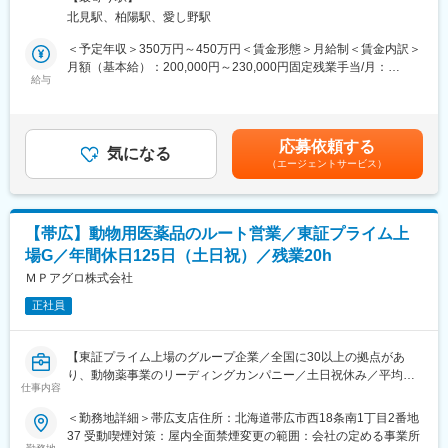
です。食の安全やペットの暮らしに貢献するやりがいのある仕事
す。
北見駅、柏陽駅、愛し野駅
です。■畜産農家や動物病院への定期訪問・情報提供 ■動物用医
薬品・ワクチン・飼料等の提案・販売 ■受発注・見積書作成など
＜予定年収＞350万円～450万円＜賃金形態＞月給制＜賃金内訳＞
■研修について
の営業に付随する事務作業 ■他の業界・異業種からの入社事例も
月額（基本給）：200,000円～230,000円固定残業手当/月：
メーカー勉強会等で商品知識を習得していただきます。また、薬
多数あり。ひとり立ちまで支店・営業推進部など全体でフォロー
給与
31,260円～35,940円（固定残業時間20時間0分/月）超過した時間
事室など他部門の研修に参加し、法改正の対応など医薬品・動物
いたします。未経験でも食の安全や動物の健康に貢献していきた
外労働の残業手当は追加支給＜月給＞231,260円～265,940円（一
医薬品卸の社員として必要な知識も習得していただきます。
いという方、歓迎します。
律手当を含む）＜昇給有無＞有＜残業手当＞有＜給与補足＞固定
・取扱商品…動物用医薬品・機器、サプリメント、フードなどの
残業代制 超過分別途支給 固定残業代の時間：20時間/月 賞
■働き方について
応募依頼する
動物に関わる商品や畜産農家向けの飼料や消毒資材など
気になる
与実績 昨年度実績年２回（6月、12月支給 合計5.15ヶ月） ※初
グループ全体で生産性向上、残業時間の抑制の取り組みを実施し
（エージェントサービス）
■業務詳細
年度の賞与は社内規定により独自計算の上で支給となります。賃
ており、残業は20時間程度、19:00には退社できるように各支店
担当する地域の顧客を定期的に訪問し、要望に合った商品の提案
金はあくまでも目安の金額であり、選考を通じて上下する可能性
で取り組んでいます。
や新商品の紹介を行います。研修による知識の習得や先輩同行な
があります。月給(月額)は固定手当を含めた表記です。
どをしていき、徐々に顧客を引継ぎをしていきます。
■キャリアパス
【帯広】動物用医薬品のルート営業／東証プライム上
【1日の流れのイメージ】
メンバー→リーダー→支店長→部長とキャリアアップをしていき
場G／年間休日125日（土日祝）／残業20h
●出社後／メール確認、訪問準備/メーカー担当者と打合せ
ます。当社の中核を担っていただくことを期待しています。
●営業開始／営業車を利用し、1日5～8件程度のお客様を訪問しま
ＭＰアグロ株式会社
す
変更の範囲：会社の定める業務
正社員
●帰社後／伝票整理、資料作成、商品勉強会出席など
●退社（残業は申請・承認制で通常は遅くとも19時には退社して
います）
【東証プライム上場のグループ企業／全国に30以上の拠点があ
■営業目標について
り、動物薬事業のリーディングカンパニー／土日祝休み／平均残
担当顧客の対前年の売上などを考慮し、目標を設定。売上実績ほ
仕事内容
業20時間程度／既存顧客9割】
か、行動評価として目標に対して起こした行動内容など、職務等
＜勤務地詳細＞帯広支店住所：北海道帯広市西18条南1丁目2番地
級に応じた評価をしていきます。無理な目標や数字に対する過度
■仕事内容
37 受動喫煙対策：屋内全面禁煙変更の範囲：会社の定める事業所
なプレッシャーはありません。お客様との関係性構築が出来、信
畜産農家や動物病院を対象とした動物用医薬品、飼料の提案営業