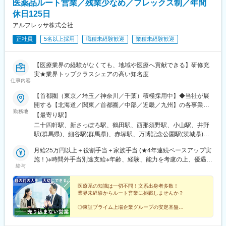
医薬品ルート営業／残業少なめ／フレックス制／年間
休日125日
アルフレッサ株式会社
正社員
5名以上採用
職種未経験歓迎
業種未経験歓迎
【医療業界の経験がなくても、地域や医療へ貢献できる】研修充
実★業界トップクラスシェアの高い知名度
仕事内容
【首都圏（東京／埼玉／神奈川／千葉）積極採用中】◆当社が展
開する【北海道／関東／首都圏／中部／近畿／九州】の各事業所
勤務地
へご希望を考慮した上で配属となります。【北海道】北海道【関
【最寄り駅】
東】栃木／群馬／茨城／長野／山梨／新潟【首都圏】東京／埼玉
二十四軒駅、新さっぽろ駅、鶴田駅、西那須野駅、小山駅、井野
／神奈川／千葉★積極採用エリア【中部】静岡／愛知／三重／岐
駅(群馬県)、細谷駅(群馬県)、赤塚駅、万博記念公園駅(茨城県)、
阜【近畿】滋賀／兵庫／大阪／京都／奈良／和歌山【九州】福岡
大甕駅、新治駅、川中島駅、渚駅(長野県)、伊那八幡駅、小井川
／長崎／熊本／大分／宮崎／鹿児島各事業所の詳細については、
月給25万円以上＋役割手当＋家族手当 (★4年連続ベースアップ実
駅、寺尾駅、宮内駅(新潟県)、直江津駅、小川町駅(東京都)、江戸
弊社HPよりご確認ください※「企業情報」→「拠点」よりご確認
施！)※時間外手当別途支給※年齢、経験、能力を考慮の上、優遇し
川橋駅、竹ノ塚駅、小村井駅、井荻駅、志村三丁目駅、学芸大学
給与
いただけます。屋内禁煙(※喫煙室あり※禁煙タイムあり※喫煙室で
ます
駅、千歳船橋駅、北野駅(東京都)、小作駅、鶴川駅、北府中駅、桜
の就労はありません)
台駅(東京都)、北戸田駅、南越谷駅、久喜駅、加茂宮駅、新座駅、
医療系の知識は一切不問！文系出身者多数！
航空公園駅、南古谷駅、ソシオ流通センター駅、三ツ沢上町駅、
業界未経験からルート営業に挑戦しませんか？
並木中央駅、踊場駅、江田駅(神奈川県)、元住吉駅、原当麻駅、社
家駅、藤沢本町駅、井細田駅、県立大学駅、平塚駅、千葉寺駅、
◎東証プライム上場企業グループの安定基盤
◎社会人経験で培った対人スキルを活かせる
佐倉駅、旭駅(千葉県)、木更津駅、館山駅、茂原駅、東船橋駅、小
◎家族手当や退職金制度など福利厚生充実
金城趾駅、春日町駅、大岡駅(静岡県)、竪堀駅、南伊東駅、助信