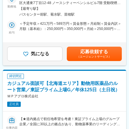
の高い職種の採用を経験でき、人事として市場価値を高められる
区大通東7丁目12-48 ノースシティーペンシルビル7階 受動喫煙対
なプレッシャーはありません。お客様との関係性構築が出来、信
環境です。
勤務地
策：屋内全面禁煙変更の範囲：会社の定める事業所
頼関係を築くことが出来ればおのずと実績もついてくる環境で
【最寄り駅】
◆薬剤師採用は6年制の薬学生が3年生の頃から関係を築くため、
す。
バスセンター前駅、菊水駅、苗穂駅
不安や悩みのメンタルサポートなど、学生にとって身近な存在と
して成長を支えることができます。
＜予定年収＞421万円～589万円＜賃金形態＞月給制＜賃金内訳＞
■研修について
月額（基本給）：250,000円～350,000円＜月給＞250,000円～
メーカー勉強会等で商品知識を習得していただきます。また、薬
＜業務概要＞
給与
350,000円＜昇給有無＞有＜残業手当＞有＜給与補足＞※予定年収
事室など他部門の研修に参加し、法改正の対応など医薬品・動物
400店舗以上の調剤薬局を全国に展開する当社は、エリアごとの
は残業20時間分込み※現年収を考慮し、当社規定により提示しま
医薬品卸の社員として必要な知識も習得していただきます。
担当採用制を設けており、今回は北海道エリアの専任を募集しま
す※役職手当 例：主任 25,000円/月■賞与：2回/年■昇給：1回/
す。
年＜モデル年収：入社2年目＞残業20時間/月の場合 421万円～
■働き方について
応募依頼する
単なる面接対応だけでなく、採用活動全体を見渡しながら、現場
気になる
589万円 主任：463万円～631万円賃金はあくまでも目安の金額
グループ全体で生産性向上、残業時間の抑制の取り組みを実施し
（エージェントサービス）
や本社と連携し採用成功に向けて主体的に取り組んでいただきま
であり、選考を通じて上下する可能性があります。月給(月額)は固
ており、残業は20時間程度、19:00には退社できるように各支店
す。
定手当を含めた表記です。
で取り組んでいます。
＜業務内容＞
■キャリアパス
締切間近
■薬剤師・調剤事務の新卒・中途採用業務全般
メンバー→リーダー→支店長→部長とキャリアアップをしていき
カジュアル面談可【北海道エリア】動物用医薬品のル
■面接対応
ます。当社の中核を担っていただくことを期待しています。
■採用進捗の管理・分析
ート営業／東証プライム上場G／年休125日（土日祝）
■採用施策の企画・立案・実行
ＭＰアグロ株式会社
変更の範囲：会社の定める業務
■店舗責任者・エリア責任者との連携、情報共有
正社員
■人材紹介会社（エージェント）との折衝
■担当エリアにおける採用課題の抽出・改善提案
※面接対応のため土日にご勤務いただく場合がありますが、頻度は
【★道内拠点で初任地希望を考慮！東証プライム上場のグループ
多くなく、発生時は平日に振替休日を取得いただきます。
企業／全国に30以上の拠点があり、動物薬事業のリーディングカ
※薬剤師・調剤事務を合わせて全国で年間約150名を採用していま
仕事内容