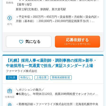
なプレッシャーはありません。お客様との関係性構築が出来、信
畜産農家や動物病院を対象とした動物用医薬品、飼料の提案営業
勤務地
業所
頼関係を築くことが出来ればおのずと実績もついてくる環境で
【最寄り駅】
です。食の安全やペットの暮らしに貢献するやりがいのある仕事
す。
新富士駅(北海道)、釧路駅、新大楽毛駅
です。■畜産農家や動物病院への定期訪問・情報提供 ■動物用医
薬品・ワクチン・飼料等の提案・販売 ■受発注・見積書作成など
＜予定年収＞350万円～450万円＜賃金形態＞月給制＜賃金内訳＞
■研修について
の営業に付随する事務作業 ■他の業界・異業種からの入社事例も
月額（基本給）：200,000円～230,000円固定残業手当/月：
メーカー勉強会等で商品知識を習得していただきます。また、薬
多数あり。ひとり立ちまで支店・営業推進部など全体でフォロー
給与
31,260円～35,940円（固定残業時間20時間0分/月）超過した時間
事室など他部門の研修に参加し、法改正の対応など医薬品・動物
いたします。未経験でも食の安全や動物の健康に貢献していきた
外労働の残業手当は追加支給＜月給＞231,260円～265,940円（一
医薬品卸の社員として必要な知識も習得していただきます。
いという方、歓迎します。
律手当を含む）＜昇給有無＞有＜残業手当＞有＜給与補足＞固定
・取扱商品…動物用医薬品・機器、サプリメント、フードなどの
残業代制 超過分別途支給 固定残業代の時間：20時間/月 賞
■働き方について
応募依頼する
動物に関わる商品や畜産農家向けの飼料や消毒資材など
気になる
与実績 昨年度実績年２回（6月、12月支給 合計5.15ヶ月） ※初
グループ全体で生産性向上、残業時間の抑制の取り組みを実施し
（エージェントサービス）
■業務詳細
年度の賞与は社内規定により独自計算の上で支給となります。賃
ており、残業は20時間程度、19:00には退社できるように各支店
担当する地域の顧客を定期的に訪問し、要望に合った商品の提案
金はあくまでも目安の金額であり、選考を通じて上下する可能性
で取り組んでいます。
や新商品の紹介を行います。研修による知識の習得や先輩同行な
があります。月給(月額)は固定手当を含めた表記です。
どをしていき、徐々に顧客を引継ぎをしていきます。
■キャリアパス
【札幌】採用人事≪薬剤師・調剤事務の採用≫新卒・
【1日の流れのイメージ】
メンバー→リーダー→支店長→部長とキャリアアップをしていき
中途採用を一気通貫で担当／東証スタンダード上場
●出社後／メール確認、訪問準備/メーカー担当者と打合せ
ます。当社の中核を担っていただくことを期待しています。
●営業開始／営業車を利用し、1日5～8件程度のお客様を訪問しま
ファーマライズ株式会社
す
変更の範囲：会社の定める業務
正社員
転勤なし
上場企業
業種未経験歓迎
●帰社後／伝票整理、資料作成、商品勉強会出席など
●退社（残業は申請・承認制で通常は遅くとも19時には退社して
います）
＼ポジションの魅力／
■営業目標について
◆転勤なし、年間休日120日、残業20時間程度でオンオフのメリ
担当顧客の対前年の売上などを考慮し、目標を設定。売上実績ほ
仕事内容
ハリがある、若手活躍中の働きやすい環境です。
か、行動評価として目標に対して起こした行動内容など、職務等
◆北海道エリア専任として新卒・中途の両方に携われる＆専門性
＜勤務地詳細＞ファーマライズ株式会社住所：北海道札幌市中央
級に応じた評価をしていきます。無理な目標や数字に対する過度