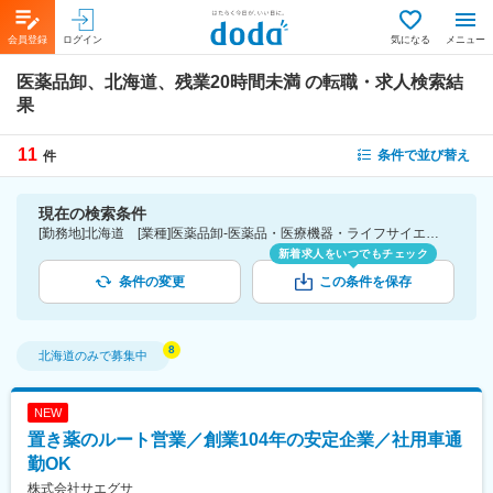
会員登録
ログイン
気になる
メニュー
医薬品卸、北海道、残業20時間未満
の転職・求人検索結
果
11
条件で並び替え
件
現在の検索条件
[勤務地]北海道 [業種]医薬品卸-医薬品・医療機器・ライフサイエンス・医療系サービス [詳細条件](休日・働き方)残業20時間未満
新着求人をいつでもチェック
条件の変更
この条件を保存
北海道
のみで募集中
NEW
置き薬のルート営業／創業104年の安定企業／社用車通
勤OK
株式会社サエグサ