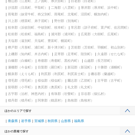
檜山郡（江差町、上ノ国町、厚沢部町）
白老郡（白老町）
沙流郡（日高町、平取町）
二海郡（八雲町）
厚岸郡（厚岸町、浜中町）
雨竜郡（妹背牛町、秩父別町、雨竜町、北竜町、沼田町、幌加内町）
川上郡（標茶町、弟子屈町）
野付郡（別海町）
枝幸郡（浜頓別町、中頓別町、枝幸町）
常呂郡（訓子府町、置戸町、佐呂間町）
松前郡（松前町、福島町）
浦河郡（浦河町）
広尾郡（大樹町、広尾町）
天塩郡（遠別町、天塩町、豊富町、幌延町）
樺戸郡（月形町、浦臼町、新十津川町）
苫前郡（苫前町、羽幌町、初山別村）
上磯郡（知内町、木古内町）
足寄郡（足寄町、陸別町）
久遠郡（せたな町）
白糠郡（白糠町）
寿都郡（寿都町、黒松内町）
山越郡（長万部町）
瀬棚郡（今金町）
目梨郡（羅臼町）
新冠郡（新冠町）
十勝郡（浦幌町）
幌泉郡（えりも町）
利尻郡（利尻町、利尻富士町）
磯谷郡（蘭越町）
増毛郡（増毛町）
様似郡（様似町）
爾志郡（乙部町）
古平郡（古平町）
留萌郡（小平町）
奥尻郡（奥尻町）
礼文郡（礼文町）
古宇郡（泊村、神恵内村）
有珠郡（壮瞥町）
宗谷郡（猿払村）
積丹郡（積丹町）
阿寒郡（鶴居村）
島牧郡（島牧村）
ほかのエリアで探す
青森県
岩手県
宮城県
秋田県
山形県
福島県
ほかの業種で探す