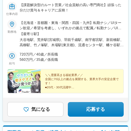
務等級に応じた評価をしていきます。無理な目標や数字に対する
【課題解決型のルート営業／社会貢献の高い専門商社】頑張った
過度なプレッシャーはありません。お客様との関係性構築が出
分だけ賞与＆キャリアに反映！
来、信頼関係を築くことが出来ればおのずと実績もついてくる環
仕事内容
境です。
【北海道・首都圏・東海・関西・四国・九州】転勤ナシ／UIター
■研修について
ン歓迎／希望を考慮し、いずれかの拠点で配属／転勤ナシ／UIタ
勤務地
メーカー勉強会等で商品知識を習得していただきます。また、薬
ーン歓迎！【北海道】札幌東営業所【宮城県】仙台東営業所【山
【最寄り駅】
事室など他部門の研修に参加し、法改正の対応など医薬品・動物
形県】山形営業所【栃木県】宇都宮営業所【群馬県】群馬営業所
大谷地駅、荒井駅(宮城県)、羽前千歳駅、南宇都宮駅、新前橋駅、
医薬品卸の社員として必要な知識も習得していただきます。
【千葉県】柏営業所【東京都】足立営業所江東営業所大田営業所
高柳駅、竹ノ塚駅、木場駅(東京都)、流通センター駅、幡ケ谷駅、
渋谷営業所世田谷営業所板橋営業所練馬営業所西東京営業所府中
千歳烏山駅、中板橋駅、練馬高野台駅、西武柳沢駅、分倍河原
■働き方について
営業所立川営業所八王子営業所【神奈川県】川崎東営業所川崎営
720万円／40歳／所長職
駅、泉体育館駅、北八王子駅、川崎大師駅、中野島駅、東山田
グループ全体で生産性向上、残業時間の抑制の取り組みを実施し
業所横浜北営業所横浜営業所横浜南営業所大和営業所相模原営業
560万円／35歳／係長職
駅、阪東橋駅、港南台駅、鶴間駅、相模原駅、東海大学前駅、尼
給与
ており、残業は20時間程度、19:00には退社できるように各支店
所平塚営業所【愛知県】名古屋営業所名古屋南営業所【大阪府】
ケ坂駅、呼続駅、吹田駅(阪急線)、加美駅、新大宮駅、アイランド
で取り組んでいます。
吹田営業所大阪東営業所【奈良県】奈良営業所【兵庫県】神戸営
センター駅、勝瑞駅、西小倉駅、賀来駅、大森海岸駅、笹塚駅、
業所【徳島県】徳島営業所【福岡県】北九州営業所【大分県】大
＼＼需要高まる福祉業界／／
大山駅(東京都)、府中本町駅、立飛駅、鈴木町駅、吉野町駅、南林
全国に70以上の拠点を展開する、業界大手の安定企業で
■キャリアパス
分営業所
間駅、志賀本通駅、妙音通駅、吹田駅(東海道本線)、新加美駅、奈
す！
メンバー→リーダー→支店長→部長とキャリアアップをしていき
良駅、アイランド北口駅、東門前駅、黄金町駅、清水駅(愛知県)、
■20代・30代活躍中
ます。当社の中核を担っていただくことを期待しています。
■毎日ノー残業デー／毎日18時半完全退社
桜駅(愛知県)、マリンパーク駅
■完全週休2日制（土日祝休み）
■手当が充実（営業手当・住宅手当など）
変更の範囲：会社の定める業務
気になる
応募する