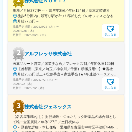
株式会社ＮＯＲＩＺ
事務／月給27万円～・賞与年2回／年休124日／基本定時退社
徒歩5分圏内に最寄り駅が3つ！移転したてのオフィスとなるため、新しくキレイなオフィスで働けます！★転勤なし東京都中央区銀座6-13-16 ヒューリック銀座ウォールビル3階新富町から徒歩3分※受動喫煙対策：屋内禁煙
月給27万円～
掲載予定期間：
2026/5/28（木）
〜
2026/8/26（水）
気になる
更新日：
2026/5/28（木）
アルフレッサ株式会社
医薬品ルート営業／残業少なめ／フレックス制／年間休日125日
【首都圏（東京／埼玉／神奈川／千葉）積極採用中】◆当社が展開する【北海道／関東／首都圏／中部／近畿／九州】の各事業所へご希望を考慮した上で配属となります。【北海道】北海道【関東】栃木／群馬／茨城／長野／山梨／新潟【首都圏】東京／埼玉／神奈川／千葉★積極採用エリア【中部】静岡／愛知／三重／岐阜【近畿】滋賀／兵庫／大阪／京都／奈良／和歌山【九州】福岡／長崎／熊本／大分／宮崎／鹿児島各事業所の詳細については、弊社HPよりご確認ください※「企業情報」→「拠点」よりご確認いただけます。屋内禁煙(※喫煙室あり※禁煙タイムあり※喫煙室での就労はありません)
月給25万円以上＋役割手当＋家族手当 (★4年連続ベースアップ実施！)※時間外手当別途支給※年齢、経験、能力を考慮の上、優遇します
掲載予定期間：
2026/7/2（木）
〜
2026/9/2（水）
気になる
更新日：
2026/7/2（木）
株式会社ジェネックス
【名古屋/転勤なし】財務経理～ジェネリック医薬品の総合卸とし
て唯一全国展開／年休127日／土日祝休み
＜勤務地詳細＞本社住所：愛知県名古屋市中村区平池町4-60-12 グローバルゲート27F受動喫煙対策：敷地内喫煙可能場所あり変更の範囲：無