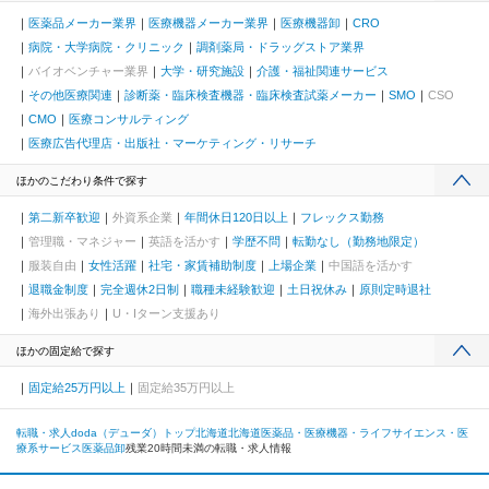
医薬品メーカー業界
医療機器メーカー業界
医療機器卸
CRO
病院・大学病院・クリニック
調剤薬局・ドラッグストア業界
バイオベンチャー業界
大学・研究施設
介護・福祉関連サービス
その他医療関連
診断薬・臨床検査機器・臨床検査試薬メーカー
SMO
CSO
CMO
医療コンサルティング
医療広告代理店・出版社・マーケティング・リサーチ
ほかのこだわり条件で探す
第二新卒歓迎
外資系企業
年間休日120日以上
フレックス勤務
管理職・マネジャー
英語を活かす
学歴不問
転勤なし（勤務地限定）
服装自由
女性活躍
社宅・家賃補助制度
上場企業
中国語を活かす
退職金制度
完全週休2日制
職種未経験歓迎
土日祝休み
原則定時退社
海外出張あり
U・Iターン支援あり
ほかの固定給で探す
固定給25万円以上
固定給35万円以上
転職・求人doda（デューダ）トップ
北海道
北海道
医薬品・医療機器・ライフサイエンス・医
療系サービス
医薬品卸
残業20時間未満の転職・求人情報