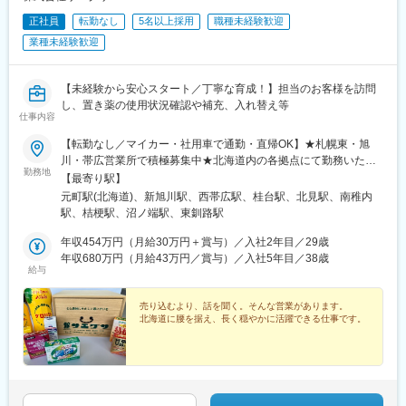
正社員
転勤なし
5名以上採用
職種未経験歓迎
業種未経験歓迎
【未経験から安心スタート／丁寧な育成！】担当のお客様を訪問
し、置き薬の使用状況確認や補充、入れ替え等
仕事内容
【転勤なし／マイカー・社用車で通勤・直帰OK】★札幌東・旭
川・帯広営業所で積極募集中★北海道内の各拠点にて勤務いただ
勤務地
きます。★希望を考慮の上、配属先を決定します。＜採用強化
【最寄り駅】
中！＞■札幌東営業所：札幌市東区伏古11条4丁目8■旭川営業所：
元町駅(北海道)、新旭川駅、西帯広駅、桂台駅、北見駅、南稚内
旭川市末広東2条4丁目8-12■帯広営業所：帯広市西24条南3丁目
駅、桔梗駅、沼ノ端駅、東釧路駅
15-17＜こちらの拠点でも募集♪＞■網走営業所：網走市南9条西3
丁目2■北見営業所：北見市高栄東町2丁目10-17■稚内営業所：稚
年収454万円（月給30万円＋賞与）／入社2年目／29歳
内市こまどり5丁目4-10■函館営業所：函館市西桔梗町589-203■苫
年収680万円（月給43万円／賞与）／入社5年目／38歳
給与
小牧営業所：苫小牧市明野元町2丁目13-17■釧路営業所：釧路市
愛国東1丁目8-2受動喫煙対策：分煙（屋内禁煙）
売り込むより、話を聞く。そんな営業があります。
北海道に腰を据え、長く穏やかに活躍できる仕事です。