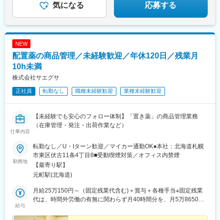
気になる
応募する
NEW
配置薬の商品管理／未経験歓迎／年休120日／残業月
10h未満
株式会社サエグサ
正社員
転勤なし
職種未経験歓迎
業種未経験歓迎
【未経験でも安心のフォロー体制】「置き薬」の商品管理業務
（在庫管理・発注・出荷作業など）
仕事内容
転勤なし／U・Iターン歓迎／マイカー通勤OK●本社：北海道札幌
市東区伏古11条4丁目8■受動喫煙対策／オフィス内禁煙
勤務地
【最寄り駅】
元町駅(北海道)
月給25万150円～（固定残業代含む)＋賞与＋各種手当※固定残業
代は、時間外労働の有無に関わらず月40時間分を、月5万8650円
給与
～支給上記を超える時間外労働分は追加で支給