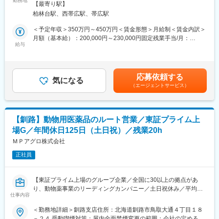
勤務地
頼関係を築くことが出来ればおのずと実績もついてくる環境で
【最寄り駅】
です。食の安全やペットの暮らしに貢献するやりがいのある仕事
す。
柏林台駅、西帯広駅、帯広駅
です。■畜産農家や動物病院への定期訪問・情報提供 ■動物用医
薬品・ワクチン・飼料等の提案・販売 ■受発注・見積書作成など
＜予定年収＞350万円～450万円＜賃金形態＞月給制＜賃金内訳＞
■研修について
の営業に付随する事務作業 ■他の業界・異業種からの入社事例も
月額（基本給）：200,000円～230,000円固定残業手当/月：
メーカー勉強会等で商品知識を習得していただきます。また、薬
多数あり。ひとり立ちまで支店・営業推進部など全体でフォロー
給与
31,260円～35,940円（固定残業時間20時間0分/月）超過した時間
事室など他部門の研修に参加し、法改正の対応など医薬品・動物
いたします。未経験でも食の安全や動物の健康に貢献していきた
外労働の残業手当は追加支給＜月給＞231,260円～265,940円（一
医薬品卸の社員として必要な知識も習得していただきます。
いという方、歓迎します。
律手当を含む）＜昇給有無＞有＜残業手当＞有＜給与補足＞固定
・取扱商品…動物用医薬品・機器、サプリメント、フードなどの
残業代制 超過分別途支給 固定残業代の時間：20時間/月 賞
■働き方について
応募依頼する
動物に関わる商品や畜産農家向けの飼料や消毒資材など
気になる
与実績 昨年度実績年２回（6月、12月支給 合計5.15ヶ月） ※初
グループ全体で生産性向上、残業時間の抑制の取り組みを実施し
（エージェントサービス）
■業務詳細
年度の賞与は社内規定により独自計算の上で支給となります。賃
ており、残業は20時間程度、19:00には退社できるように各支店
担当する地域の顧客を定期的に訪問し、要望に合った商品の提案
金はあくまでも目安の金額であり、選考を通じて上下する可能性
で取り組んでいます。
や新商品の紹介を行います。研修による知識の習得や先輩同行な
があります。月給(月額)は固定手当を含めた表記です。
どをしていき、徐々に顧客を引継ぎをしていきます。
■キャリアパス
【釧路】動物用医薬品のルート営業／東証プライム上
【1日の流れのイメージ】
メンバー→リーダー→支店長→部長とキャリアアップをしていき
場G／年間休日125日（土日祝）／残業20h
●出社後／メール確認、訪問準備/メーカー担当者と打合せ
ます。当社の中核を担っていただくことを期待しています。
●営業開始／営業車を利用し、1日5～8件程度のお客様を訪問しま
ＭＰアグロ株式会社
す
変更の範囲：会社の定める業務
正社員
●帰社後／伝票整理、資料作成、商品勉強会出席など
●退社（残業は申請・承認制で通常は遅くとも19時には退社して
います）
【東証プライム上場のグループ企業／全国に30以上の拠点があ
■営業目標について
り、動物薬事業のリーディングカンパニー／土日祝休み／平均残
担当顧客の対前年の売上などを考慮し、目標を設定。売上実績ほ
仕事内容
業20時間程度／既存顧客9割】
か、行動評価として目標に対して起こした行動内容など、職務等
＜勤務地詳細＞釧路支店住所：北海道釧路市鳥取大通４丁目１８
級に応じた評価をしていきます。無理な目標や数字に対する過度
■仕事内容
－２４ 受動喫煙対策：屋内全面禁煙変更の範囲：会社の定める事