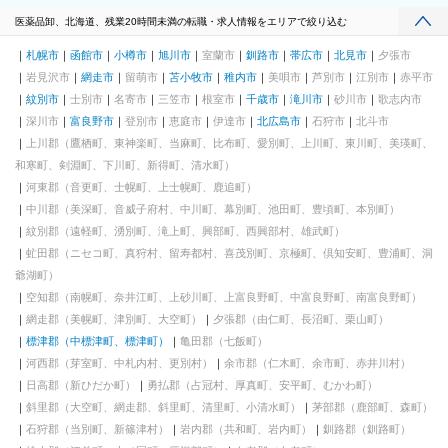
医薬品卸、北海道、残業20時間未満の転職・求人情報をエリアで絞り込む
札幌市
函館市
小樽市
旭川市
室蘭市
釧路市
帯広市
北見市
夕張市
岩見沢市
網走市
留萌市
苫小牧市
稚内市
美唄市
芦別市
江別市
赤平市
紋別市
士別市
名寄市
三笠市
根室市
千歳市
滝川市
砂川市
歌志内市
深川市
富良野市
登別市
恵庭市
伊達市
北広島市
石狩市
北斗市
上川郡（鷹栖町、東神楽町、当麻町、比布町、愛別町、上川町、東川町、美瑛町、
和寒町、剣淵町、下川町、新得町、清水町）
河東郡（音更町、士幌町、上士幌町、鹿追町）
中川郡（美深町、音威子府村、中川町、幕別町、池田町、豊頃町、本別町）
紋別郡（遠軽町、湧別町、滝上町、興部町、西興部村、雄武町）
虻田郡（ニセコ町、真狩村、留寿都村、喜茂別町、京極町、倶知安町、豊浦町、洞
爺湖町）
空知郡（南幌町、奈井江町、上砂川町、上富良野町、中富良野町、南富良野町）
網走郡（美幌町、津別町、大空町）
夕張郡（由仁町、長沼町、栗山町）
標津郡（中標津町、標津町）
亀田郡（七飯町）
河西郡（芽室町、中札内村、更別村）
余市郡（仁木町、余市町、赤井川村）
日高郡（新ひだか町）
勇払郡（占冠村、厚真町、安平町、むかわ町）
斜里郡（大空町、網走郡、斜里町、清里町、小清水町）
茅部郡（鹿部町、森町）
石狩郡（当別町、新篠津村）
岩内郡（共和町、岩内町）
釧路郡（釧路町）