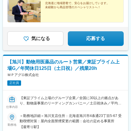
北海道に地域密着で、安心をお届けしています。
未経験から商品管理のスペシャリストへ！
気になる
応募する
【旭川】動物用医薬品のルート営業／東証プライム上
場G／年間休日125日（土日祝）／残業20h
ＭＰアグロ株式会社
正社員
【東証プライム上場のグループ企業／全国に30以上の拠点があ
り、動物薬事業のリーディングカンパニー／土日祝休み／平均残
仕事内容
業20時間程度／既存顧客9割】
＜勤務地詳細＞旭川支店住所：北海道旭川市4条通23丁目5-67 受
■仕事内容
動喫煙対策：屋内全面禁煙変更の範囲：会社の定める事業所
畜産農家や動物病院を対象とした動物用医薬品、飼料の提案営業
勤務地
【最寄り駅】
です。食の安全やペットの暮らしに貢献するやりがいのある仕事