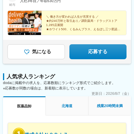
分／宮崎／鹿児島／熊本／長崎／沖縄＜オンライン面接実施中＞
入社3年目／年収630万円
駅、太田駅(群馬県)、大森台駅、青堀駅、南与野駅、武蔵高萩駅、
給与
その他、下記「勤務地一覧」よりご確認ください藤枝営業所：静
八潮駅、鴨居駅、倉見駅、磯部駅(石川県)、徳田駅(石川県)、上枝
岡県静岡県島田市道悦3-14-2三島営業所：静岡県田方郡函南町肥
駅、砺波駅、片原町駅(富山県)、速星駅、春江駅、水落駅、しんざ
田字南中道476中津川営業所：岐阜県中津川市中津川字大西667-1
＼ 働き方が変われば人生が充実する ／
駅、上越妙高駅、信州中野駅、附属中学前駅、切石駅、岩村田
★約240万軒と取引あり／調剤薬局・ドラッグストア
田辺営業所：和歌山県田辺市三栖字三反田130-5京都北営業所：京
駅、西上田駅、酒折駅、禾生駅、富士駅、古庄駅、半田駅、荒子
1,285店展開
都府京都市北区上賀茂向縄手町16滑川営業所：富山県滑川市柳原
川公園駅、妙興寺駅、六軒駅(三重県)、霞ケ浦駅、光善寺駅、平野
★ホワイト500、くるみんプラス、えるぼし三ツ星認定
字宮ノ東41-29※詳細は「会社概要」欄HPから
企業
駅(地下鉄)、久米田駅、ケーブル八幡宮山上駅、田村駅、唐崎駅、
★成果は毎月インセンティブで還元／正当な評価で頑張
筒井駅、豊岡駅(兵庫県)、新宮駅、安芸長束駅、安浦駅、周布駅、
りは給与に反映
出雲市駅、高野駅、西富井駅、周防下郷駅、櫛ケ浜駅、府中駅(徳
島県)、北久米駅、北宇和島駅、伏石駅、下曽根駅、高城駅、杵築
気になる
応募する
駅、宮崎駅、日向庄内駅、門川駅、志布志駅、日宇駅、玉名駅、
赤嶺駅、下菅谷駅、長沼駅(静岡県)
人気求人ランキング
dodaに掲載中の求人を、応募数順にランキング形式でご紹介します。
※応募数が同数の場合は、新着順に表示しています。
更新日：
2026/8/7（金）
北海道
残業20時間未満
医薬品卸