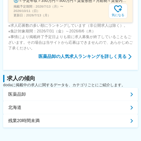
＜予定年収＞350万円～500万円＜賃金形態＞月給制＜賃金内訳＞月額（基本給）：250,000円～357,000円＜月給＞250,000円～357,000円＜昇給有無＞有＜残業手当＞有＜給与補足＞昇給：年１回（３月）賞与：年２回（6月、12月）※経験、スキルに応じて相談のうえ決定いたします※残業手当は別途支給30歳年収：350万円／月給25万円+賞与35歳年収：400万円／月給28.5万円+賞与賃金はあくまでも目安の金額であり、選考を通じて上下する可能性があります。月給(月額)は固定手当を含めた表記です。
掲載予定期間：
2026/7/13（月）
〜
2026/10/11（日）
気になる
更新日：
2026/7/13（月）
※求人応募数の多い順にランキングしています（非公開求人は除く）。
※集計対象期間：2026/7/31（金）～2026/8/6（木）
※事情により掲載終了予定日よりも前に求人募集が終了していることもご
ざいます。その場合は当サイトから応募はできませんので、あらかじめご
了承ください。
医薬品卸
の人気求人ランキングを詳しく見る
求人の傾向
dodaに掲載中の求人に関するデータを、カテゴリごとにご紹介します。
医薬品卸
北海道
残業20時間未満