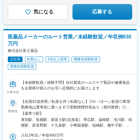
◎結婚等特別休暇やリフレッシュ休暇あり
駅、掛川市役所前駅、焼津駅、黒川駅(愛知県)、小本駅(愛知県)、
奥町駅、赤池駅(愛知県)、西岡崎駅、牛久保駅、住吉町駅、竹下
気になる
応募する
駅、守恒駅、陣原駅、浦田駅(福岡県)、荒木駅、現川駅、大村車両
基地駅、健軍校前駅、牧駅(大分県)、宮崎神宮駅、市立病院前駅
(鹿児島県)、栗東駅、田村駅、竹田駅(京都府)、荒河かしの木台
駅、西舞鶴駅、天神橋筋六丁目駅、玉出駅、久宝寺駅、茨木駅、
医薬品メーカーのルート営業／未経験歓迎／年収例630
門真市駅、交野市駅、鳳駅、青木駅、総合運動公園駅、武庫之荘
万円
駅、岡場駅、石生駅、西新町駅、加古川駅、英賀保駅、江原駅、
帯解駅、耳成駅、日前宮駅、紀伊新庄駅、新宮駅、尾鷲駅、高茶
株式会社富士薬品
屋駅、中川原駅、四十九駅、手力駅、東大垣駅、小泉駅、高山
正社員
転勤なし
5名以上採用
職種未経験歓迎
駅、琴似駅(札幌市営)、淡路町駅、新桜台駅、新越谷駅、東宮原
業種未経験歓迎
駅、幸浦駅、緑町駅、堀ノ内駅、蘇我駅、清水駅(愛知県)、烏森
駅、萩原駅(福岡県)、動植物園入口駅、中洲通駅、八尾駅、津久野
駅、新御茶ノ水駅、江古田駅、名城公園駅、近鉄八田駅、神田駅
【未経験歓迎／経験不問】自社製造のヘルスケア製品や健康食品
(鹿児島県)
を企業様や個人のお宅へ定期的にお届けします
仕事内容
【全国42道府県／転居を伴う転勤なし】◎U・Iターン歓迎◎希望
勤務地は選考前に選べます◎受動喫煙対策あり（屋内禁煙）◎オ
勤務地
ンライン面接実施中■北海道・東北北海道／青森／岩手／秋田／山
【最寄り駅】
形／福島■関東茨城／栃木／群馬／神奈川／埼玉／千葉■北陸・甲
厚別駅、長都駅、新富士駅(北海道)、帯広駅、遠軽駅、滝川駅、桔
信越新潟／富山／石川／福井／長野／山梨■東海静岡／愛知／三重
梗駅、富良野駅、十九条駅、小樽築港駅、稲穂駅、撫牛子駅、羽
／岐阜■関西大阪／京都／滋賀／奈良／兵庫／和歌山■中国・四国
後牛島駅、横手駅、千徳駅、泉駅(常磐線)、北山形駅、偕楽園駅、
広島／島根／岡山／山口／徳島／愛媛／香川■九州・沖縄福岡／大
入社2年目／年収460万円
鹿島神宮駅、大宝駅、土浦駅、後台駅、黒磯駅、上今市駅、渋川