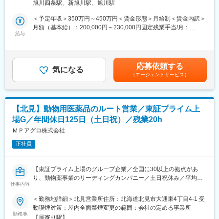
旭川四条駅、新旭川駅、旭川駅
です。■畜産農家や動物病院への定期訪問・情報提供 ■動物用医
薬品・ワクチン・飼料等の提案・販売 ■受発注・見積書作成など
＜予定年収＞350万円～450万円＜賃金形態＞月給制＜賃金内訳＞
の営業に付随する事務作業 ■他の業界・異業種からの入社事例も
月額（基本給）：200,000円～230,000円固定残業手当/月：
多数あり。ひとり立ちまで支店・営業推進部など全体でフォロー
給与
31,260円～35,940円（固定残業時間20時間0分/月）超過した時間
いたします。未経験でも食の安全や動物の健康に貢献していきた
外労働の残業手当は追加支給＜月給＞231,260円～265,940円（一
いという方、歓迎します。
律手当を含む）＜昇給有無＞有＜残業手当＞有＜給与補足＞固定
・取扱商品…動物用医薬品・機器、サプリメント、フードなどの
残業代制 超過分別途支給 固定残業代の時間：20時間/月 賞
応募依頼する
動物に関わる商品や畜産農家向けの飼料や消毒資材など
気になる
与実績 昨年度実績年２回（6月、12月支給 合計5.15ヶ月） ※初
（エージェントサービス）
■業務詳細
年度の賞与は社内規定により独自計算の上で支給となります。賃
担当する地域の顧客を定期的に訪問し、要望に合った商品の提案
金はあくまでも目安の金額であり、選考を通じて上下する可能性
や新商品の紹介を行います。研修による知識の習得や先輩同行な
があります。月給(月額)は固定手当を含めた表記です。
どをしていき、徐々に顧客を引継ぎをしていきます。
【北見】動物用医薬品のルート営業／東証プライム上
【1日の流れのイメージ】
場G／年間休日125日（土日祝）／残業20h
●出社後／メール確認、訪問準備/メーカー担当者と打合せ
●営業開始／営業車を利用し、1日5～8件程度のお客様を訪問しま
ＭＰアグロ株式会社
す
正社員
●帰社後／伝票整理、資料作成、商品勉強会出席など
●退社（残業は申請・承認制で通常は遅くとも19時には退社して
います）
【東証プライム上場のグループ企業／全国に30以上の拠点があ
■営業目標について
り、動物薬事業のリーディングカンパニー／土日祝休み／平均残
担当顧客の対前年の売上などを考慮し、目標を設定。売上実績ほ
仕事内容
業20時間程度／既存顧客9割】
か、行動評価として目標に対して起こした行動内容など、職務等
＜勤務地詳細＞北見営業所住所：北海道北見市大通東4丁目4-1 受
級に応じた評価をしていきます。無理な目標や数字に対する過度
■仕事内容
動喫煙対策：屋内全面禁煙変更の範囲：会社の定める事業所
なプレッシャーはありません。お客様との関係性構築が出来、信
畜産農家や動物病院を対象とした動物用医薬品、飼料の提案営業
勤務地
頼関係を築くことが出来ればおのずと実績もついてくる環境で
【最寄り駅】