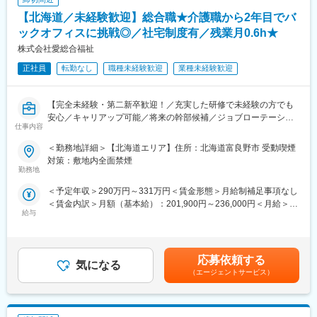
師向けの転職情報や、最新の医療情報、医師同士のコミュニティ
場所：秋田本社
【北海道／未経験歓迎】総合職★介護職から2年目でバ
を提供しています。今回募集するポジションではこちらのサイト
内容：電話対応、システムの基本操作、保険料算定の基礎知識の
を起点に自社製品の営業活動を行っていただくだけでなく、
ックオフィスに挑戦◎／社宅制度有／残業月0.6h★
習得、サーバ、周辺機器のキッティング
「m3.com」の活用提案なども行っていただくため、データ活用の
株式会社愛総合福祉
（2）
提案営業としてのキャリアも身に着けられます。
場所：東京支店
正社員
転勤なし
職種未経験歓迎
業種未経験歓迎
内容：（1）に加えて、PCのセットアップ、先輩同行でのシステ
■働き方：
ム導入作業
・担当エリア：札幌エリア
（3）
【完全未経験・第二新卒歓迎！／充実した研修で未経験の方でも
・出張頻度：週１回程度
場所：札幌支店
安心／キャリアップ可能／将来の幹部候補／ジョブローテーショ
・夜間・休日の呼び出し頻度：ほぼなし
内容：（1）（2）に加えて、保守作業の訪問同行、オプション機
仕事内容
ン制度で多様なキャリアプラン】
・リモートワーク（オンライン商談）導入率：３０％程度
能のセットアップ、帳票入力の設定
・残業：１５時間程度
＜勤務地詳細＞【北海道エリア】住所：北海道富良野市 受動喫煙
★この求人の魅力★
・営業スタイル：原則として、直行直帰の営業スタイルです（全
対策：敷地内全面禁煙
変更の範囲：会社の定める業務
介護スタッフや経理、総務、人事など自分の希望に合わせてキャ
勤務地
社共通）
リアを選択できる求人です！
＜予定年収＞290万円～331万円＜賃金形態＞月給制補足事項なし
■教育体制：
＜賃金内訳＞月額（基本給）：201,900円～236,000円＜月給＞
■入社後の流れ：
まずは商材についての知識や営業手法に関して、OJTを通じて勉
給与
201,900円～236,000円＜昇給有無＞有＜残業手当＞有＜給与補足
入社1年目は介護現場のお仕事を経験します。
強していただきます。
＞※記載の年収は初年度のものです。2年目昇給あり。※記載の年
無資格でも就業可能な少人数の多機能型居宅介護施設もしくはグ
その後は先輩の既存顧客に対してのルート営業に同行していただ
収は夜勤手当：1回5,000円の月6回分を含んだ金額となります。■
ループホームで就業いただきます。
き、キャッチアップしていただきます。
小規模多機能型居宅介護での勤務のみ、別途で送迎手当：10,000/
2年目以降ご希望に応じて本社管理部へのジョブローテーションが
応募依頼する
※人材紹介、自動車ディーラー、不動産営業など、業界未経験の方
気になる
月を支給賃金はあくまでも目安の金額であり、選考を通じて上下
可能です。
も多数活躍されています。
（エージェントサービス）
する可能性があります。月給(月額)は固定手当を含めた表記です。
※現場勤務の継続も可能です
本社勤務では経理、総務、人事などの部署の中から配属先が決定
いたします。事務系の仕事が中心になり、現場同様20-30代の社員
■社風・雰囲気について：