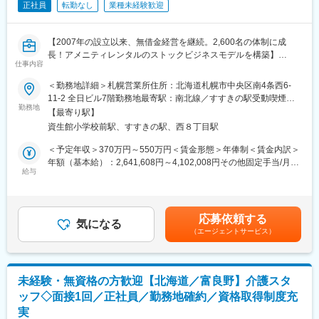
正社員
転勤なし
業種未経験歓迎
■組織構成
全国32拠点、施術師約550名が在籍し、さらなる事業拡大を進め
る成長企業です。チームワークを重視した組織体制が特徴です。
【2007年の設立以来、無借金経営を継続。2,600名の体制に成
長！アメニティレンタルのストックビジネスモデルを構築】
■業務の魅力
仕事内容
事業のさらなる拡大を見据え、各営業所における営業体制の強化
資格や技術を活かし、ご利用者様の生活に直接貢献できる社会貢
を図るため、このたび新たな仲間をお迎えすることとなりまし
＜勤務地詳細＞札幌営業所住所：北海道札幌市中央区南4条西6-
献性の高い仕事です。安定した需要があり、やりがいと働きやす
た。
11-2 全日ビル7階勤務地最寄駅：南北線／すすきの駅受動喫煙対
さを両立できます。
勤務地
策：屋内全面禁煙変更の範囲：本文参照
【最寄り駅】
■業務詳細：
■教育体制
資生館小学校前駅、すすきの駅、西８丁目駅
病院や介護施設に向けて、入院・入所時に必要な衣類やタオル、
入社後は2日間のオンライン基礎研修、現場OJT、先輩施術師のサ
日用品などをレンタルできる「アメニティサポートシステム」を
＜予定年収＞370万円～550万円＜賃金形態＞年俸制＜賃金内訳＞
ポート、教育支援制度など未経験者も安心して学び成長できる体
提案する営業です。ニーズに応じて、人材派遣・紹介サービスや
年額（基本給）：2,641,608円～4,102,008円その他固定手当/月：
制を整えています。
院内売店の運営代行サービスも提案していきます。
給与
30,000円固定残業手当/月：58,200円～86,500円（固定残業時間
30時間0分/月）超過した時間外労働の残業手当は追加支給＜月額
■就業環境
主な営業活動は新規提案営業と既存フォローの両輪です。 社会貢
＞308,334円～458,334円（12分割）（一律手当を含む）＜昇給有
土日休み可・リフレッシュ休暇を含む年間休日115日、産休・育
献性も高く、今後の高齢化社会において成長が見込める成長産業
無＞有＜残業手当＞有＜給与補足＞※経験・能力・前職の給与など
休後の復帰率90％以上など、ライフステージに合わせた働き方が
応募依頼する
です。 また、病院や介護施設の業務軽減に貢献する事で、患者
気になる
を考慮するため上下する可能性があります・評価：年2回（4月・
叶います。
（エージェントサービス）
様、利用者様へのサービス向上に直結する為、大変やりがいのあ
10月/売上実績だけでなく取り組み姿勢や提案プロセスなどの定性
るお仕事です。
評価も重視）・年収例：370-480万円(主任/入社2-3年)⇒420-550
■想定されるキャリアパス
万円(係長/入社3-5年)賃金はあくまでも目安の金額であり、選考を
現場施術師としての経験を積み、管理者やエリアリーダー、教育
■キャリアアップについて：
通じて上下する可能性があります。月給(月額)は固定手当を含めた
担当など多様なキャリアステップが描けます。今後も事業拡大に
未経験・無資格の方歓迎【北海道／富良野】介護スタ
本人の頑張りを昇給、昇格にて評価される制度が御座います。ま
表記です。
伴いさらなるポジションが生まれます。
ッフ◇面接1回／正社員／勤務地確約／資格取得制度充
た、事業拡大に伴い、新規の営業所も出店しており、営業所長や
実
エリアを管理する責任者などのポストがある為、早期のキャリア
■企業の特徴/魅力