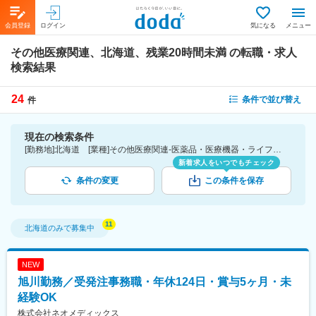
会員登録
ログイン
気になる
メニュー
その他医療関連、北海道、残業20時間未満
の転職・求人
検索結果
24
条件で並び替え
件
現在の検索条件
[勤務地]北海道 [業種]その他医療関連-医薬品・医療機器・ライフサイエンス・医療系サービス [詳細条件](休日・働き方)残業20時間未満
新着求人をいつでもチェック
条件の変更
この条件を保存
北海道
のみで募集中
NEW
旭川勤務／受発注事務職・年休124日・賞与5ヶ月・未
経験OK
株式会社ネオメディックス