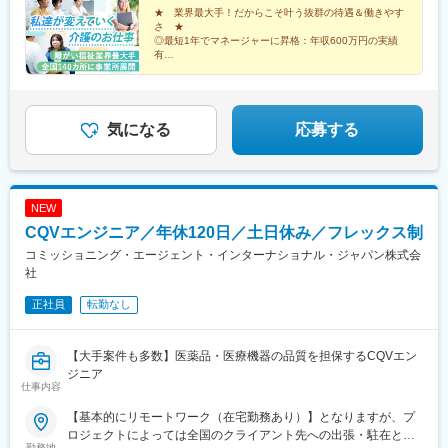
郡粕屋町／北九州市／久留米市／佐賀市／長崎市／熊本市／大分
★ 業界最大手！だからこそ叶う抜群の待遇＆働きやす
松江駅、備前西市駅、東福山駅、比治山橋駅、幡生駅、阿波富田
さ ★
市／宮崎市／鹿児島市／沖縄市※受動喫煙防止対策：敷地内禁煙※
駅、元山駅(香川県)、道後公園駅、知寄町二丁目駅、吉塚駅、柚須
◎最短1年でマネージャーに昇格：年収600万円の実績
駐車場あり！車、バイク、自転車などの通勤OK ※地域による※担
駅、木屋瀬駅、西鉄久留米駅、佐賀駅、茂里町駅、健軍町駅、大
有
当するご利用者のご自宅へ訪問していただきます。※ご希望をお伺
◎マネージャーへ昇格後は月給45万円以上可
分駅、宮崎駅、天文館通駅、古島駅、南平岸駅、新津田沼駅、志
◎残業ほぼなし／直行直帰OK！
いし、通いやすい範囲を考慮の上で訪問先を決定いたします！
村三丁目駅、権堂駅、新富町駅(富山県)、妙音通駅、谷町四丁目
駅、西宮駅(ＪＲ線)、新大宮駅、南区役所前駅、道後温泉駅、馬出
九大病院前駅、新木屋瀬駅、スタジアムシティノース駅、いづろ
気になる
応募する
通駅、長野駅、丸の内駅(富山県)、呼続駅、市役所前駅(広島県)、
浦上駅、甲東中学校前駅
NEW
CQVエンジニア／年休120日／土日休み／フレックス制
コミッショニング・エージェント・インターナショナル・ジャパン株式会
社
正社員
転勤なし
【大手案件も多数】医薬品・医療機器の品質を担保するCQVエン
ジニア
仕事内容
【基本的にリモートワーク（在宅勤務あり）】となりますが、プ
ロジェクトによっては全国のクライアント先への出張・駐在とな
勤務地