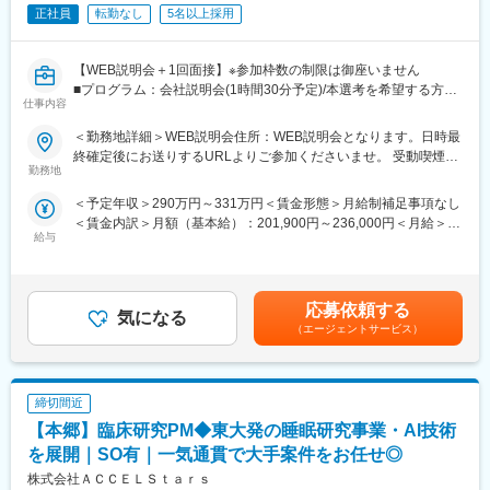
正社員
転勤なし
5名以上採用
【WEB説明会＋1回面接】※参加枠数の制限は御座いません
■プログラム：会社説明会(1時間30分予定)/本選考を希望する方は
仕事内容
説明会の中で日程調整を実施。希望しない方は、ご退席いただい
て構いません。（後日の面接調整も可能です）
＜勤務地詳細＞WEB説明会住所：WEB説明会となります。日時最
■補足：本求人に応募後、選考会予約が出来ましたら、WEB会議
終確定後にお送りするURLよりご参加くださいませ。 受動喫煙対
参加用のURL・詳細情報をお送り致します。
勤務地
策：屋内全面禁煙
※応募時に参加可能日をお知らせ頂けるとスムーズに予約が進みま
＜予定年収＞290万円～331万円＜賃金形態＞月給制補足事項なし
す
＜賃金内訳＞月額（基本給）：201,900円～236,000円＜月給＞
■日時：月・木／13:30～15:00
給与
201,900円～236,000円＜昇給有無＞有＜残業手当＞有＜給与補足
＞※記載の年収は初年度のものです。2年目昇給あり。※記載の年
【企業・求人内容】
収は夜勤手当：1回5,000円の月6回分を含んだ金額となります。■
■業務の概要：同ポジションは、総合職社員として様々な部門のス
小規模多機能型居宅介護での勤務のみ、別途で送迎手当：10,000/
ペシャリストとして活躍する、幹部候補人材となることが期待さ
応募依頼する
気になる
月を支給賃金はあくまでも目安の金額であり、選考を通じて上下
れます。入社後1年間は、同社の介護施設において、お客様の日常
（エージェントサービス）
する可能性があります。月給(月額)は固定手当を含めた表記です。
生活中のサポート全般を担当いただきます。※雇用形態：無期正社
員
■業務の詳細：実務業務と並行して実務者研修資格の取得のための
締切間近
学校に通います。年に４回程度、本社の社員と面談をする中でご
自身の2年目以降のキャリアアプランを立て、ご希望も踏まえなが
【本郷】臨床研究PM◆東大発の睡眠研究事業・AI技術
ら、2年目以降の職種（施設 or 本社）が決定します。本社勤務に
を展開｜SO有｜一気通貫で大手案件をお任せ◎
なりますと、経理、総務、人事など事務系の仕事が中心になりま
株式会社ＡＣＣＥＬＳｔａｒｓ
す。また、一度本社帰任した後でも、希望すれば現場復帰も可能