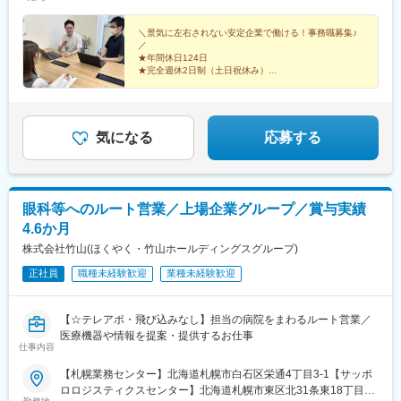
＼景気に左右されない安定企業で働ける！事務職募集♪
／
★年間休日124日
★完全週休2日制（土日祝休み）
★賞与年2回（昨年実績5ヶ月分）
★住宅手当・燃料手当あり♪
★残業月10h程度でオフも充実！
気になる
応募する
眼科等へのルート営業／上場企業グループ／賞与実績
4.6か月
株式会社竹山(ほくやく・竹山ホールディングスグループ)
正社員
職種未経験歓迎
業種未経験歓迎
【☆テレアポ・飛び込みなし】担当の病院をまわるルート営業／
医療機器や情報を提案・提供するお仕事
仕事内容
【札幌業務センター】北海道札幌市白石区栄通4丁目3‐1【サッポ
ロロジスティクスセンター】北海道札幌市東区北31条東18丁目6-