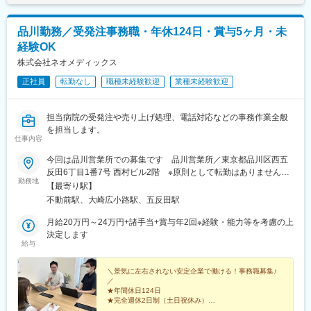
品川勤務／受発注事務職・年休124日・賞与5ヶ月・未
経験OK
株式会社ネオメディックス
正社員
転勤なし
職種未経験歓迎
業種未経験歓迎
担当病院の受発注や売り上げ処理、電話対応などの事務作業全般
を担当します。
仕事内容
今回は品川営業所での募集です 品川営業所／東京都品川区西五
反田6丁目1番7号 西村ビル2階 ※原則として転勤はありません。
勤務地
☆全国拠点☆■札幌本社■札幌北営業所■北見営業所■旭川営業所■
【最寄り駅】
釧路営業所■名寄営業所■帯広営業所■苫小牧営業所■岡山営業所■
不動前駅、大崎広小路駅、五反田駅
九州営業所■北関東営業所■横浜営業所■品川営業所
月給20万円～24万円+諸手当+賞与年2回※経験・能力等を考慮の上
決定します
給与
＼景気に左右されない安定企業で働ける！事務職募集♪
／
★年間休日124日
★完全週休2日制（土日祝休み）
★賞与年2回（昨年実績5ヶ月分）