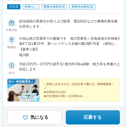
正社員
転勤なし
職種未経験歓迎
業種未経験歓迎
担当病院の受発注や売り上げ処理、電話対応などの事務作業全般
を担当します。
仕事内容
今回は旭川営業所での募集です 旭川営業所／北海道旭川市神楽4
条6丁目1番15号 第一レジデンス太陽の郷1階C号室 ※原則とし
勤務地
て転勤はありません。☆全国拠点☆■札幌本社■札幌北営業所■北
【最寄り駅】
見営業所■旭川営業所■釧路営業所■名寄営業所■帯広営業所■苫小
旭川駅
牧営業所■岡山営業所■九州営業所■北関東営業所■横浜営業所■品
川営業所
月給19万円～22万円+諸手当+賞与年2回※経験・能力等を考慮の上
決定します
給与
＼景気に左右されない安定企業で働ける！事務職募集♪
／
★年間休日124日
★完全週休2日制（土日祝休み）
★賞与年2回（昨年実績5ヶ月分）
★住宅手当・燃料手当あり♪
★残業月10h程度でオフも充実！
気になる
応募する