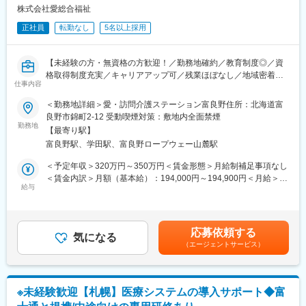
アップが見込めます。 ※実際に入社4年前後で所長になった中途入
株式会社愛総合福祉
高齢化社会のニーズに応え、12期連続増収・業界トップクラスの
社の方もいらっしゃいます。
実績を誇り、安定した基盤と成長性を兼ね備えています。
正社員
転勤なし
5名以上採用
■会社情報：
変更の範囲：会社の定める業務
当社は入院中に必要となるアメニティ(パジャマ・タオル・日用
【未経験の方・無資格の方歓迎！／勤務地確約／教育制度◎／資
品）をレンタルするアメニティサポートシステムを提供している
格取得制度充実／キャリアアップ可／残業ほぼなし／地域密着型
会社です。
仕事内容
の少人数介護施設／社会貢献性◎】
レンタルだけでなく、病院・介護施設内での申込の受付業務から
ご利用者への提供・回収・請求まで全て弊社で受け持っておりま
＜勤務地詳細＞愛・訪問介護ステーション富良野住所：北海道富
★介護現場で経験を積み、資格取得もしながら介護の専門職をめ
す。そのため医療・介護施設の業務負担の軽減もでき多くのメリ
良野市錦町2-12 受動喫煙対策：敷地内全面禁煙
ざしていただきます。
勤務地
ットがあります。拠点は北海道から九州まで展開し、毎年増収・
【最寄り駅】
増益と確実に業績伸長しています。
富良野駅、学田駅、富良野ロープウェー山麓駅
■業務内容
北海道富良野市を中心に、ご利用者様のご自宅へ訪問し、生活を
変更の範囲：会社の定める業務
＜予定年収＞320万円～350万円＜賃金形態＞月給制補足事項なし
支えるお仕事です。
＜賃金内訳＞月額（基本給）：194,000円～194,900円＜月給＞
給与
194,000円～194,900円＜昇給有無＞有＜残業手当＞有＜給与補足
・身体介護（入浴・排せつ・食事介助など）
＞2年目昇給あり。その他時間外手当通勤手当役職手当 など賃金
・生活援助（掃除・洗濯・買い物など）
はあくまでも目安の金額であり、選考を通じて上下する可能性が
・日常の見守りや声かけ
あります。月給(月額)は固定手当を含めた表記です。
応募依頼する
気になる
（エージェントサービス）
訪問介護は、流れ作業ではありません。
その方の生活空間の中で、その人らしさを守る支援を行います。
四季の移ろいを感じるこの町で、
ご利用者様の“当たり前の日常”を守ります。
※未経験歓迎【札幌】医療システムの導入サポート◆富