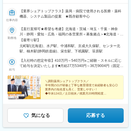
【業界シェアトップクラス】薬局・病院で使用される医療・薬科
機器、システム製品の提案 ★既存顧客中心
仕事内容
【直行直帰可★希望を考慮】北海道・茨城・埼玉・千葉・神奈
川・静岡・愛知・広島・福岡の各営業所＜募集拠点＞■北海道・東
勤務地
北…北海道■関東…茨城・埼玉・千葉・神奈川■東海…静岡・愛知
【最寄り駅】
■中国…広島■九州…福岡※U・Iターン支援あり！遠方の場合、一
元町駅(北海道)、水戸駅、中浦和駅、京成大久保駅、センター北
部面接交通費支給（役員面接時）※受動喫煙対策：あり（就業時間
駅、柚木駅(静岡鉄道線)、栄生駅、下祇園駅、笹原駅
中、喫煙不可）＜各勤務地詳細＞各地の詳細な住所は下部をご覧
ください。
【入社時の想定年収】410万円～540万円※ご経験・スキルに応じ
て給与を決定いたします■月給27万5340円～36万9004円（固定残
給与
業代含む）※固定残業代は、時間外労働の有無に関わらず20時間
分を、月3万7220円～月4万9880円支給※上記を超える時間外労働
分は追加で支給※ご経験・スキルに応じて給与を決定いたします
＼調剤薬局シェアトップクラス／
半年間のOJT研修と丁寧な教育環境で未経験者も安心◎
【経験に応じた月給モデル】・月給28万円（26歳／業界未経験
業界内の知名度も高く、営業しやすい！
者）・月給30万円（28歳／業界経験者）【先輩たちの年収例】・
◆年休124日／土日祝休／残業月20時間程度
年収500万円（33歳／入社4年目）・年収450万円（28歳／入社3
◆20代活躍中／福利厚生充実
◆夜間・休日の呼出ほぼなし
年目）・年収415万円（26歳／入社1年目）
◆賞与実績3.6か月分
気になる
応募する