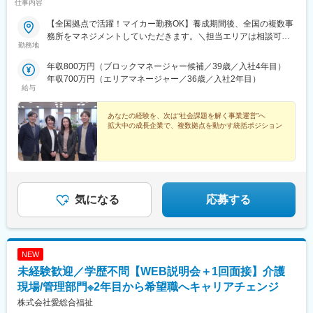
仕事内容
【全国拠点で活躍！マイカー勤務OK】養成期間後、全国の複数事
務所をマネジメントしていただきます。＼担当エリアは相談可
勤務地
能！／近隣エリアまたは全国から好きなエリアを相談できます！
《養成期間中の勤務地》現在は東京、横浜、埼玉、福岡の事業所
年収800万円（ブロックマネージャー候補／39歳／入社4年目）
で行っていますが、ご希望に合わせて、お住まいのエリアで行う
年収700万円（エリアマネージャー／36歳／入社2年目）
ことも可能です。また社宅の利用もできますので、ご面接時にお
給与
気軽にご相談ください。《養成期間後の勤務地》全国47都道府県
が対象※現在お住まいの地域又はジェネラルマネージャーと相談の
あなたの経験を、次は“社会課題を解く事業運営”へ
上決定《配属事業部について》障害福祉事業では「重度訪問介
拡大中の成長企業で、複数拠点を動かす統括ポジション
護」と「グループホーム」、高齢者事業では「訪問介護事業」を
展開しています。配属に関しては、適性や条件等に応じて、配属
の事業部を決定。あなたの適性や能力を活かせる適切な部署でご
活躍いただきます。※入社後のキャリアチェンジも可能です。気に
なる点はご相談ください。☆引越し手当支給・借り上げ社宅提供
気になる
応募する
あり（無料）
NEW
未経験歓迎／学歴不問【WEB説明会＋1回面接】介護
現場/管理部門※2年目から希望職へキャリアチェンジ
株式会社愛総合福祉