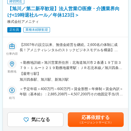
締切間近
が多くコミュニケーションが取りやすいく分からない事があれ
キャリアを長期的に積んでいただくことを期待されていることも
ば、すぐに相談が可能です。また、一度本社帰任した後でも、介
【旭川／第二新卒歓迎】法人営業◎医療・介護業界向
あり、長期的な就業を考えている方にピッタリです。社内での意
護現場への復帰が可能です。
見交換も活発に行われますので、積極的にやる気を持ってチャレ
け<19時退社ルール／年休123日＞
ンジ出来る方のご応募をお待ちしております。
株式会社アメニティ
＜2年目以降のキャリア例＞
・採用にチャレンジし、3年目は現場職に戻りフロアリーダーなど
変更の範囲：会社の定める業務
正社員
業種未経験歓迎
責任者の立場を目指す。
・経理にチャレンジし、3年目以降も経理として主任や係長を目指
すなど
【2007年の設立以来、無借金経営を継続。2,600名の体制に成
＊3-5年目で、リーダーや管理職になることが可能です。スピード
長！アメニティレンタルのストックビジネスモデルを構築】
仕事内容
感持ってキャリアアップできます。
事業のさらなる拡大を見据え、各営業所における営業体制の強化
を図るため、このたび新たな仲間をお迎えすることとなりまし
＜勤務地詳細＞旭川営業所住所：北海道旭川市２条通１９丁目３
■研修制度について
た。
７９－１ ルート２１９勤務地最寄駅：ＪＲ石北本線／旭川四条駅
各事業所ごとの座学・実技研修、年次に応じたフォローアップ研
勤務地
受動喫煙対策：屋内全面禁煙変更の範囲：本文参照
【最寄り駅】
修に加え、キャリア志向の社員に向けた管理職育成研修など多様
■業務詳細：
旭川四条駅、旭川駅、新旭川駅
な研修・フォロー体制を用意しています。
病院や介護施設に向けて、入院・入所時に必要な衣類やタオル、
また、キャリアアップに必要な資格は1~3年目にかけて取得が可
日用品などをレンタルできる「アメニティサポートシステム」を
＜予定年収＞400万円～600万円＜賃金形態＞年俸制＜賃金内訳＞
能です。
提案する営業です。ニーズに応じて、人材派遣・紹介サービスや
年額（基本給）：2,885,208円～4,507,200円その他固定手当/月：
資格取得に必要な外部講習や試験は出社扱い・費用全額支給し、
院内売店の運営代行サービスも提案していきます。
給与
30,000円固定残業手当/月：62,900円～94,400円（固定残業時間
全面的にバックアップいたします。
30時間0分/月）超過した時間外労働の残業手当は追加支給＜月額
主な営業活動は新規提案営業と既存フォローの両輪です。 社会貢
＞333,334円～500,000円（12分割）（一律手当を含む）＜昇給有
★当社では月の残業時間の平均が0.6時間であり、「残業ゼロ」を
献性も高く、今後の高齢化社会において成長が見込める成長産業
無＞有＜残業手当＞有＜給与補足＞※経験・能力・前職の給与など
応募依頼する
実現しています！夜勤は平均週1回であり身体的負担も少なく長期
です。 また、病院や介護施設の業務軽減に貢献する事で、患者
気になる
を考慮するため上下する可能性があります・評価：年2回（4月・
的に働くことが出来ます。
（エージェントサービス）
様、利用者様へのサービス向上に直結する為、大変やりがいのあ
10月/売上実績だけでなく取り組み姿勢や提案プロセスなどの定性
★ジョブローテーション制度を用いて、未経験から人事・経理・
るお仕事です。
評価も重視）・年収例：370-480万円(主任/入社2-3年)⇒420-550