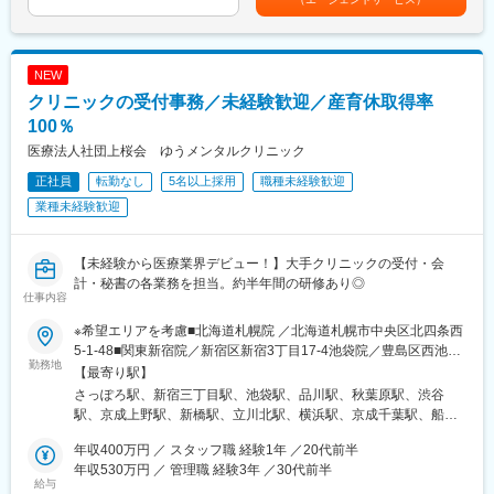
・歯科医院へのヒアリング、製品提案～契約
直行直帰手当 ■出張手当 ■役職手当 ■職務手当 ■休日出勤手
・医師・歯科衛生士への製品説明、プレゼンテーション
当賃金はあくまでも目安の金額であり、選考を通じて上下する可
・システム導入時の納品対応
能性があります。月給(月額)は固定手当を含めた表記です。
・既存顧客への定期訪問・追加提案
NEW
※導入後の操作説明・サポートはインストラクターが担当。営業は
クリニックの受付事務／未経験歓迎／産育休取得率
顧客フォローと信頼関係構築に専念できる体制
100％
■サービスの強み
医療法人社団上桜会 ゆうメンタルクリニック
・歯科医院ごとの課題に合わせたカスタマイズ提案が可能
正社員
転勤なし
5名以上採用
職種未経験歓迎
・営業・インストラクター・システムサービスの分業体制で高品
質なサポートを実現
業種未経験歓迎
■入社後のフォロー
・入社後約1ヶ月：医療業界・製品知識の座学研修
【未経験から医療業界デビュー！】大手クリニックの受付・会
・その後：OJTとして営業同行・ロールプレイングを実施（目安2
計・秘書の各業務を担当。約半年間の研修あり◎
仕事内容
～3ヶ月）
※社員同士の距離が近く、相談しやすい環境です。
※希望エリアを考慮■北海道札幌院 ／北海道札幌市中央区北四条西
未経験の方でも、段階的に独り立ちできる育成体制を整えていま
5-1-48■関東新宿院／新宿区新宿3丁目17-4池袋院／豊島区西池袋
す。
勤務地
1-15-9品川院／港区港南2-3-1秋葉原院／千代田区神田佐久間町1-
【最寄り駅】
13渋谷院／渋谷区道玄坂1-3-1 ※26年11月リニューアル予定（勤
さっぽろ駅、新宿三丁目駅、池袋駅、品川駅、秋葉原駅、渋谷
■働き方
務開始は10月中旬から）上野院／台東区上野6-16-16新橋院／港
駅、京成上野駅、新橋駅、立川北駅、横浜駅、京成千葉駅、船橋
・残業月30時間（みなし残業なし）
区新橋2丁目19-2立川院／立川市曙町2-3-1横浜院／横浜市西区北
駅、大宮駅(埼玉県)、大阪梅田駅(阪神線)、三ノ宮駅、京都駅、札
・フルフレックス制（コアタイムなし）
幸1-11-20千葉院／千葉市中央区富士見2-2-3船橋院／船橋市本町7
年収400万円 ／ スタッフ職 経験1年 ／20代前半
幌駅、新宿駅(東京メトロ)、高輪ゲートウェイ駅、岩本町駅、神泉
・平均有給休暇取得日数：12.1日（取得率68.5％／2025年度実
丁目1-1 ※26年10月開院予定（勤務開始は9月中旬から）大宮院
年収530万円 ／ 管理職 経験3年 ／30代前半
駅、上野駅、汐留駅、立川駅、栄町駅(千葉県)、京成船橋駅、北新
績）
給与
／さいたま市大宮区宮町1-5■関西大阪梅田院／大阪市北区梅田1-
地駅、三宮駅(神戸新交通)、大通駅、新宿駅、末広町駅(東京都)、