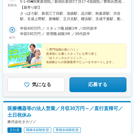
5-1-48■関東新宿院／新宿区新宿3丁目17-4池袋院／豊島区西池袋
勤務地
1-15-9品川院／港区港南2-3-1秋葉原院／千代田区神田佐久間町1-
【最寄り駅】
13渋谷院／渋谷区道玄坂1-3-1 ※26年11月リニューアル予定（勤
さっぽろ駅、新宿三丁目駅、池袋駅、品川駅、秋葉原駅、渋谷
務開始は10月中旬から）上野院／台東区上野6-16-16新橋院／港
駅、京成上野駅、新橋駅、立川北駅、横浜駅、京成千葉駅、船橋
区新橋2丁目19-2立川院／立川市曙町2-3-1横浜院／横浜市西区北
駅、大宮駅(埼玉県)、大阪梅田駅(阪神線)、三ノ宮駅、京都駅、札
幸1-11-20千葉院／千葉市中央区富士見2-2-3船橋院／船橋市本町7
年収400万円 ／ スタッフ職 経験1年 ／20代前半
幌駅、新宿駅(東京メトロ)、高輪ゲートウェイ駅、岩本町駅、神泉
丁目1-1 ※26年10月開院予定（勤務開始は9月中旬から）大宮院
年収530万円 ／ 管理職 経験3年 ／30代前半
駅、上野駅、汐留駅、立川駅、栄町駅(千葉県)、京成船橋駅、北新
給与
／さいたま市大宮区宮町1-5■関西大阪梅田院／大阪市北区梅田1-
地駅、三宮駅(神戸新交通)、大通駅、新宿駅、末広町駅(東京都)、
10-1神戸三宮院／神戸市中央区琴ノ緒町5-4-8京都院／京都市下京
上野御徒町駅、内幸町駅、立川南駅、千葉駅、東海神駅、東梅田
区塩小路通烏丸西入東塩小路町614
＼専門知識が身につく／
駅、神戸三宮駅(阪神)
患者様にも働くスタッフにも寄り添う
「ゆうメンタルクリニック」。
未経験からの医療業界デビューをサポートします！
◆全国に16拠点展開中
◇最大6ヵ月間の研修あり
◆20代～30代中心に活躍中
◇1年目から年収400万円も！
気になる
応募する
医療機器等の法人営業／月収30万円～／直行直帰可／
土日祝休み
株式会社タカゾノ
正社員
職種未経験歓迎
業種未経験歓迎