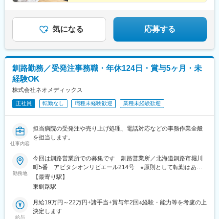
★住宅手当・精勤手当あり♪
★残業月10h程度でオフも充実！
気になる
応募する
釧路勤務／受発注事務職・年休124日・賞与5ヶ月・未
経験OK
株式会社ネオメディックス
正社員
転勤なし
職種未経験歓迎
業種未経験歓迎
担当病院の受発注や売り上げ処理、電話対応などの事務作業全般
を担当します。
仕事内容
今回は釧路営業所での募集です 釧路営業所／北海道釧路市堀川
町5番 アビタシオンリビエール214号 ※原則として転勤はあり
勤務地
ません。☆全国拠点☆■札幌本社■札幌北営業所■北見営業所■旭川
【最寄り駅】
営業所■釧路営業所■名寄営業所■帯広営業所■苫小牧営業所■岡山
東釧路駅
営業所■九州営業所■北関東営業所■横浜営業所■品川営業所
月給19万円～22万円+諸手当+賞与年2回※経験・能力等を考慮の上
決定します
給与