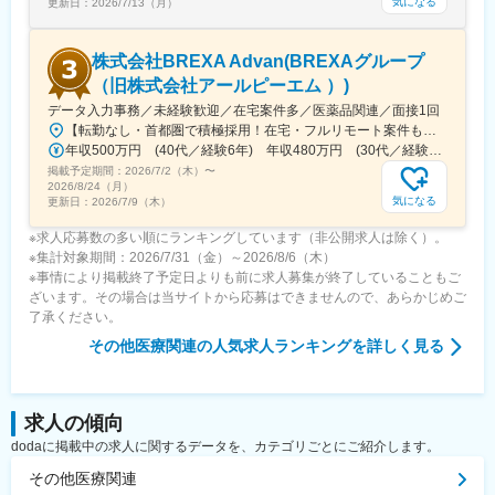
●マネージャー候補として
気になる
更新日：
2026/7/13（月）
・進行状況・品質のレビュー、プロセスの標準化
・取締役と連携した案件全体の進捗・優先順位設計
株式会社BREXA Advan(BREXAグループ
変更の範囲：会社の定める業務
（旧株式会社アールピーエム ）)
データ入力事務／未経験歓迎／在宅案件多／医薬品関連／面接1回
【転勤なし・首都圏で積極採用！在宅・フルリモート案件も有り！大手・優良企業が中心♪】■本社／大阪市淀川区宮原3-5-36 新大阪トラストタワー19F変更の範囲、上記を除く当社関連勤務地◆プロジェクト先例東京23区内、横浜、大宮、千葉、その他＜配属先最寄り駅の一例＞飯田橋／日本橋／浜松町／信濃町／四ツ谷／池袋／蒲田 など※過去の配属先は勤務地一覧に記載◆POINT！#大手企業など約300社の取引先あり！（製薬メーカー、製薬関連企業、化粧品関連企業、臨床研究センターなど）#最寄り駅から徒歩5～10分圏内の通いやすいオフィス＃在宅勤務・在宅プロジェクト多数＃定時退社基本＆土日祝休み＃安定性抜群の医療業界で事務として活躍＃未経験入社8割×研修センターで手厚くフォロー＃産育休の取得実績100％#転居を伴う転勤なし※受動喫煙対策：オフィス内禁煙
年収500万円 (40代／経験6年) 年収480万円 (30代／経験4年)
掲載予定期間：
2026/7/2（木）
〜
2026/8/24（月）
気になる
更新日：
2026/7/9（木）
※求人応募数の多い順にランキングしています（非公開求人は除く）。
※集計対象期間：2026/7/31（金）～2026/8/6（木）
※事情により掲載終了予定日よりも前に求人募集が終了していることもご
ざいます。その場合は当サイトから応募はできませんので、あらかじめご
了承ください。
その他医療関連
の人気求人ランキングを詳しく見る
求人の傾向
dodaに掲載中の求人に関するデータを、カテゴリごとにご紹介します。
その他医療関連