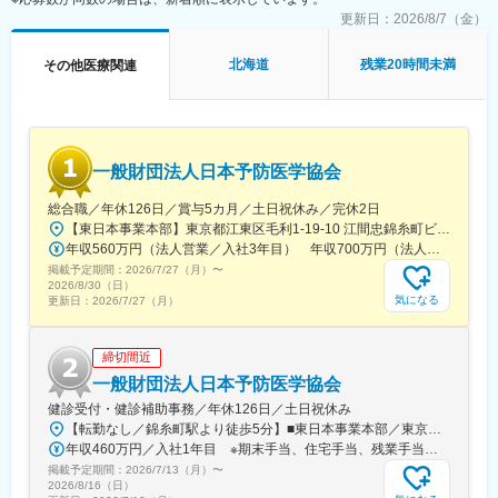
・社内（データサイエンス／開発／オペレーション）
更新日：
2026/8/7（金）
・社外（製薬・医療機関・KOL・CRO等）
を巻き込み、デジタルも活用しながらプロジェクトを前に進める
北海道
残業20時間未満
その他医療関連
推進役です。
■担当プロジェクト例
・製薬・ヘルスケア企業の研究案件
・大学研究室・医療機関と連携した臨床研究支援
一般財団法人日本予防医学協会
※案件は紹介・問い合わせ起点が中心で、アウトバウンドで「取っ
てくる」よりも、引き受けた案件を“成功させる推進”が重要
総合職／年休126日／賞与5カ月／土日祝休み／完休2日
※1人あたり同時並行：2～3案件程度
【東日本事業本部】東京都江東区毛利1-19-10 江間忠錦糸町ビル※訪問先からの直行直帰が可能です！＜アクセス＞・JR総武線（快速・各駅停車）／東京メトロ半蔵門線 錦糸町駅より徒歩5分・東京メトロ半蔵門線／都営新宿線 住吉駅より徒歩5分※受動喫煙対策:屋内全面禁煙
※期間：数ヶ月～半年（案件による）
年収560万円（法人営業／入社3年目） 年収700万円（法人営業・チームリーダー／入社5年目）
掲載予定期間：
2026/7/27（月）
〜
■主な業務内容
2026/8/30（日）
●臨床研究支援
気になる
更新日：
2026/7/27（月）
・案件管理：商談、見積作成、クロージング、契約書締結、社内
リソース手配、請求管理
締切間近
・PM業務：研究計画作成支援、リクルーティング、オペレーショ
ン設計・実行、問い合わせ対応、データ管理、解析計画、解析実
一般財団法人日本予防医学協会
行
健診受付・健診補助事務／年休126日／土日祝休み
●PSG解析AI／解析クラウド導入支援
【転勤なし／錦糸町駅より徒歩5分】■東日本事業本部／東京都江東区毛利1-19-10 江間忠錦糸町ビル＜アクセス＞JR総武線（快速）、総武線（各駅停車）「錦糸町駅」南口より徒歩5分東京メトロ半蔵門線「錦糸町駅」B1出口より徒歩5分東京メトロ半蔵門線／都営新宿線「住吉駅」B2出口より徒歩5分※受動喫煙対策あり（オフィス内禁煙）
・マーケティング計画に基づく導入提案（問い合わせ対応中心）
年収460万円／入社1年目 ※期末手当、住宅手当、残業手当（月10時間分）含む
・テストデータでの精度検証・チューニング、顧客QA
掲載予定期間：
2026/7/13（月）
〜
・クロージング、契約書締結、請求管理
2026/8/16（日）