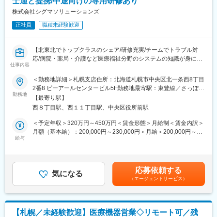
士通と提携/中途向けの専用研修あり
最初は必ず先輩が同行。
一人で任せることはありませんのでご安心ください。
株式会社シグマソリューションズ
残業はほぼないので、定時に帰ることが可能です。（残業時間月
正社員
職種未経験歓迎
30分程度）
■研修制度
【北東北でトップクラスのシェア/研修充実/チームでトラブル対
・各事業所の座学・実技研修、年次に応じたフォローアップ研修
応/病院・薬局・介護など医療福祉分野のシステムの知識が身につ
に加え、キャリア志向の社員に向けた管理職育成研修など多様な
仕事内容
く！】
研修・フォロー体制を用意しています。
＜勤務地詳細＞札幌支店住所：北海道札幌市中央区北一条西8丁目
・キャリアアップに必要な資格は1~3年目にかけて取得が可能で
■魅力
2番8 ピーアールセンタービル5F勤務地最寄駅：東豊線／さっぽろ
す。
・青森や秋田などの東北北部地域にて、医療機関向けシステムの
勤務地
駅受動喫煙対策：屋内全面禁煙変更の範囲：会社の定める事業所
※資格取得に必要な外部講習や試験は出社扱い・費用全額支給し全
【最寄り駅】
導入でトップクラスのシェアを誇るため、業務における認知度が
面的にバックアップいたします。
西８丁目駅、西１１丁目駅、中央区役所前駅
高いです！
＜予定年収＞320万円～450万円＜賃金形態＞月給制＜賃金内訳＞
■キャリアアップの流れ（例）
■業務内容：
月額（基本給）：200,000円～230,000円＜月給＞200,000円～
・1年目：初任者研修取得。基礎的な介護技術を身に付ける。
医科、歯科、薬局、介護などの医療機関向けコンピュータシステ
給与
230,000円＜昇給有無＞有＜残業手当＞有＜給与補足＞諸手当：
・2,3年目：実務者研修終了。後輩指導にも関わる存在へ。
ム（レセコン・電子薬歴・電子カルテ等）の開発および販売を手
家族手当・住宅手当・地域手当※給与条件は、ご年齢・ご経験考慮
・3年目以降：介護福祉士取得。現場リーダーやサービス提供責任
掛ける同社にてシステム導入時のサポート職（インストラクタ
の上決定致しますので、上記限りではございません。賃金はあく
者へ。
ー）として業務をご担当いただきます。
までも目安の金額であり、選考を通じて上下する可能性がありま
・5年目以降：計画作成担当やケアマネージャーなど、専門職とし
応募依頼する
気になる
す。月給(月額)は固定手当を含めた表記です。
て活動の場が広がる
（エージェントサービス）
■業務詳細
具体的には下記の業務をご担当いただきます。
■1日のスケジュール（例）
・システム導入時のサポート業務
8：00 事業所へ出勤、訪問先の確認と準備
・お客様問い合わせの応対
9：00 A様宅 デイサービスの送り出し
【札幌／未経験歓迎】医療機器営業◇リモート可／残
・営業同行（システム導入時の製品概要、操作説明）