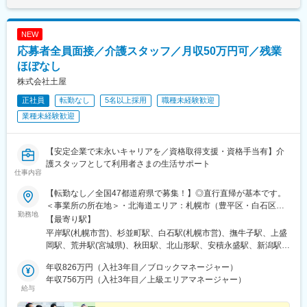
NEW
応募者全員面接／介護スタッフ／月収50万円可／残業
ほぼなし
株式会社土屋
正社員
転勤なし
5名以上採用
職種未経験歓迎
業種未経験歓迎
【安定企業で末永いキャリアを／資格取得支援・資格手当有】介
護スタッフとして利用者さまの生活サポート
仕事内容
【転勤なし／全国47都道府県で募集！】◎直行直帰が基本です。
＜事業所の所在地＞・北海道エリア：札幌市（豊平区・白石区）
勤務地
／函館市・東北エリア：岩手市／仙台市／秋田市／山形市／郡山
【最寄り駅】
市／弘前市・関東エリア：茨城市／栃木市／高崎市／大宮市／習
平岸駅(札幌市営)、杉並町駅、白石駅(札幌市営)、撫牛子駅、上盛
志野市／板橋区／多摩市／相模原市／藤沢市／甲府市・東海エリ
岡駅、荒井駅(宮城県)、秋田駅、北山形駅、安積永盛駅、新潟駅、
ア：静岡市／岡崎市／岐阜市／四日市市／名古屋市・北信越エリ
水戸駅、小山駅、高崎駅、大宮駅(埼玉県)、京成津田沼駅、志村坂
ア：新潟市／富山市／金沢市／福井市／長野市・関西エリア：大
年収826万円（入社3年目／ブロックマネージャー）
上駅、多摩センター駅、相模原駅、藤沢駅、国母駅、市役所前駅
阪市／宇治市／西宮市／奈良市／大津市／和歌山市／新宮市・中
年収756万円（入社3年目／上級エリアマネージャー）
(長野県)、県庁前駅(富山県)、上諸江駅、八ツ島駅、岐阜駅、静岡
給与
四国エリア：鳥取市／松江市／岡山市／福山市／広島市／下関市
駅、東岡崎駅、新瑞橋駅、中川原駅、瀬田駅(滋賀県)、宇治駅(奈
／徳島市／高松市／松山市／高知市・九州エリア：福岡市／糟屋
良線)、天満橋駅、西宮駅、奈良駅、六十谷駅、新宮駅、鳥取駅、