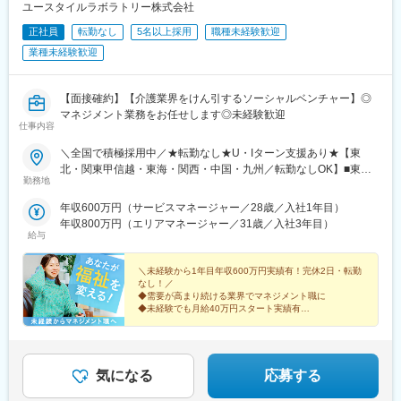
ユースタイルラボラトリー株式会社
正社員
転勤なし
5名以上採用
職種未経験歓迎
業種未経験歓迎
【面接確約】【介護業界をけん引するソーシャルベンチャー】◎
マネジメント業務をお任せします◎未経験歓迎
仕事内容
＼全国で積極採用中／★転勤なし★U・Iターン支援あり★【東
北・関東甲信越・東海・関西・中国・九州／転勤なしOK】■東北
勤務地
／北海道、青森、岩手、宮城、山形、福島■関東甲信越／茨城、栃
木、群馬、埼玉、千葉、東京、神奈川、新潟、富山、山梨、長野■
年収600万円（サービスマネージャー／28歳／入社1年目）
東海／岐阜、静岡、愛知、三重■関西／滋賀、京都、大阪、兵庫、
年収800万円（エリアマネージャー／31歳／入社3年目）
奈良、和歌山■中国・四国／岡山、広島、山口、徳島、香川、愛
給与
媛、高知■九州／福岡、佐賀、長崎、熊本、大分、宮崎、鹿児島、
沖縄★【エリア勤務希望・移住希望の方優遇】：サポート制度も
＼未経験から1年目年収600万円実績有！完休2日・転勤
充実していますので、現在のお住まいに関わらずご希望をお知ら
なし！／
◆需要が高まり続ける業界でマネジメント職に
せください！☆『寮費無料プラン』あり（規定有）：下記勤務地
◆未経験でも月給40万円スタート実績有
希望・移住希望の方はお気軽にご相談ください！※【北海道】【東
◆30～40代の女性マネジャー多数活躍中
京都】【神奈川県】【新潟県】【三重県】【滋賀県】【沖縄県】
◆会社負担で資格取得可能
での勤務の場合★全国のご希望勤務地へU・Iターン可能・初期費
◆株式上場を目指す急成長ベンチャー
用会社負担等の移住支援あり（規定有）・U・Iターン転勤希望者
気になる
応募する
への1年間の支援あり（規定有）★江戸川・川崎・湘南・川越・香
川・徳島・青森にて新規事業所オープン！