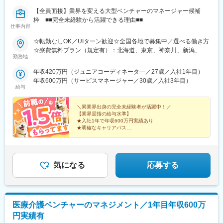
【全員面接】業界を変える大型ベンチャーのマネージャー候補
枠 ■■完全未経験から活躍できる理由■■
仕事内容
☆転勤なしOK／UIターン歓迎☆全国各地で募集中／選べる働き方
☆寮費無料プラン（規定有）：北海道、東京、神奈川、新潟、三
勤務地
重、滋賀、沖縄☆マイカー通勤手当有【1／地元マネージャーコー
ス】◇地元採用・転勤なし可■東北／北海道、青森、岩手、宮城、
年収420万円（ジュニアコーディネータ―／27歳／入社1年目）
山形、福島■関東甲信越／茨城、栃木、群馬、埼玉、千葉、東京、
年収600万円（サービスマネージャー／30歳／入社3年目）
神奈川、新潟、富山、山梨、長野■東海／岐阜、静岡、愛知、三重
給与
■関西／滋賀、京都、大阪、兵庫、奈良、和歌山■中国・四国／岡
山、広島、山口、徳島、香川、愛媛、高知■九州／福岡、佐賀、長
＼異業界出身の完全未経験者が活躍中！／
崎、熊本、大分、宮崎、鹿児島、沖縄☆江戸川・川崎・湘南・川
【業界屈指の給与水準】
★入社1年で年収600万円実績あり
越・香川・徳島・青森・多摩川にて新規オープン★別事業へのキ
★明確なキャリアパス
ャリアチェンジによる昇格可能☆ページ下部「勤務地の一例」も
★介護経験ゼロからマネージャー輩出
ご参照ください【2／全国マネージャーコース】◆全国募集／引越
★資格取得費用は会社負担
し手当・社宅◆入社半年の養成期間中は東京・神奈川・埼玉／所
★完全週休2日／転勤なし・UIターン可
在地はHP参照⇒養成期間後の勤務地は現在お住まいの地域又はジ
気になる
応募する
ェネラルマネージャーと相談の上決定◆引越し手当支給・家賃無
料の借り上げ社宅提供☆早期キャリアアップしたい方に最適なポ
ジション
医療介護ベンチャーのマネジメント／1年目年収600万
円実績有