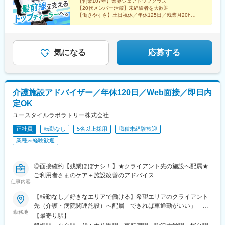
【創業107年】業界シェアトップクラス
『豊橋公園前下車』徒歩5分※敷地内喫煙可能場所あり
ノ水駅、関内駅、九条駅(大阪府)、二中通駅、八丁馬場駅
【20代メンバー活躍】未経験者を大歓迎
【働きやすさ】土日祝休／年休125日／残業月20h
【福利厚生】家族・住宅手当／賞与4カ月／報奨金（イ
ンセンティブ）
気になる
応募する
介護施設アドバイザー／年休120日／Web面接／即日内
定OK
ユースタイルラボラトリー株式会社
正社員
転勤なし
5名以上採用
職種未経験歓迎
業種未経験歓迎
◎面接確約【残業ほぼナシ！】★クライアント先の施設へ配属★
ご利用者さまのケア＋施設改善のアドバイス
仕事内容
【転勤なし／好きなエリアで働ける】希望エリアのクライアント
先（介護・病院関連施設）へ配属「できれば車通勤がいい」「未
勤務地
経験なので先輩スタッフと一緒に働きたい」等ご相談ください！
【最寄り駅】
━━【配属エリア】━━＜1＞北海道・東北／北海道、岩手※、宮