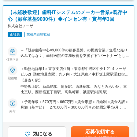
総務などの管理部門へのキャリアチェンジが可能です。
万円(係長/入社3-5年)賃金はあくまでも目安の金額であり、選考を
■キャリアアップについて：
通じて上下する可能性があります。月給(月額)は固定手当を含めた
【未経験歓迎】歯科ITシステムのメーカー営業※既存中
■当社について
本人の頑張りを昇給、昇格にて評価される制度が御座います。ま
表記です。
心（顧客基盤9000件）◆インセン有・賞与年3回
愛総合福祉では、年齢や経験は問わず興味を持っていただいた方
た、事業拡大に伴い、新規の営業所も出店しており、営業所長や
とは全員と面接をさせていただいております。
エリアを管理する責任者などのポストがある為、早期のキャリア
株式会社ノーザ
会社説明会を随時開催しておりますので、お気軽にご参加くださ
アップが見込めます。 ※実際に入社4年前後で所長になった中途入
正社員
業種未経験歓迎
い♪
社の方もいらっしゃいます。
日時：月・木／13:30～15:00
■会社情報：
～「既存顧客中心×9,000件の顧客基盤」の提案営業／無理な売り
当社は入院中に必要となるアメニティ(パジャマ・タオル・日用
込みではなく、歯科医院の業務改善を支援する“パートナー”として
品）をレンタルするアメニティサポートシステムを提供している
仕事内容
伴走し、長期的な信頼関係を築くメーカー営業～
会社です。
賞与年3回・インセンティブ・残業代1分単位支給など、風通しの
＜勤務地詳細1＞東京支店住所：東京都中野区中央1-21-4 ノーザ
レンタルだけでなく、病院・介護施設内での申込の受付業務から
良い社風のもと、安心して長く働ける環境が整っています。
ビル2F 勤務地最寄駅：丸ノ内・大江戸線／中野坂上駅駅受動喫煙
ご利用者への提供・回収・請求まで全て弊社で受け持っておりま
勤務地
対策：屋内全面禁煙＜勤務地詳細2＞神奈川支店住所：神奈川県横
す。そのため医療・介護施設の業務負担の軽減もでき多くのメリ
【最寄り駅】
■仕事内容
浜市西区みなとみらい4-6-5 リーフみなとみらい 2F勤務地最寄
ットがあります。拠点は北海道から九州まで展開し、毎年増収・
中野坂上駅、新高島駅、博多駅、西新宿駅、みなとみらい駅、東
医療現場のDXを支える仕事です。
駅：みなとみらい線線／みなとみらい駅駅受動喫煙対策：屋内全
増益と確実に業績伸長しています。
比恵駅、西新宿五丁目駅、高島町駅、祇園駅(福岡県)
販売代理店や既存取引のある歯科医院を中心に、自社製品である
面禁煙＜勤務地詳細3＞福岡支店住所：福岡県福岡市博多区博多駅
歯科向け医療用システム（電子カルテ・会計・予約管理等）の提
東3-1-1 ZENNO筑紫通ビル 8F勤務地最寄駅：JR／地下鉄福岡空
＜予定年収＞570万円～660万円＜賃金形態＞月給制＜賃金内訳＞
変更の範囲：本文参照
案営業をお任せします。
港線／博多駅駅受動喫煙対策：屋内全面禁煙変更の範囲：会社の
月額（基本給）：270,000円～300,000円その他固定手当/月：
※新規開拓は、既存取引先や代理店からの紹介が中心／飛び込み営
給与
定める事業所
80,000円～100,000円＜月給＞350,000円～400,000円＜昇給有無
業なし
＞有＜残業手当＞有＜給与補足＞昇給/年1回（4月）、賞与/年3回
（7月、12月、決算賞与4月）※ご経験やスキルに応じて当社規定
■具体的な業務内容
を基に判断致します※残業代は100％支給、みなし残業の設定はあ
応募依頼する
・販売代理店への定期訪問・関係構築、新規顧客情報の獲得
気になる
りません【その他手当】■インセンティブ手当 ■時間外手当 ■
（エージェントサービス）