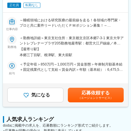
です。
正社員
転勤なし
■就業環境：残業はほぼなし、休みもしっかり取得できるため非常
に働きやすい環境が整っております。定着率も高く実際にここ3年
間で入社した新卒の離職率は6％と非常に低い数値です。また配属
～睡眠領域における研究医療の最前線を走る！各領域の専門家・
先は現在のご住所から考慮し決定いたします。
プロと共に案件リードいただくＰＭポジション募集！～
仕事内容
■研修制度：入社後1週間、本社で研修を行います。その後の配属
先においても、国家資格をもった先輩社員によるマンツーマンの
■会社概要
＜勤務地詳細＞東京支社住所：東京都文京区本郷7-3-1 東京大学ア
OJTを行いながら実務を覚えて頂きます。技術はすぐに身に付き
株式会社ACCELStarsは、東京大学発のメディカル・スリープテ
ントレプレナープラザ205勤務地最寄駅：都営大江戸線線／本郷
ます。さらにレベルアップしたい方には外部の研修にも100％会
ック企業として、睡眠を高精度に計測・解析するウェアラブルデ
勤務地
三丁目駅受動喫煙対策：屋内全面禁煙変更の範囲：会社の定める
【最寄り駅】
社が費用負担します。3ヶ月に1度はフォローアップ研修という形
バイスとAI解析クラウドを基盤に、医療・研究・ヘルスケア領域
事業所（リモートワーク含む）
本郷三丁目駅、根津駅、東大前駅
で本社研修を実施し、資格取得についても全面バックアップ。未
の事業を展開しています。研究領域では、睡眠測定に特化したデ
経験・無資格であっても安心できる研修制度は非常に整っていま
バイスや解析クラウドを用い、研究計画～測定～解析までをワン
＜予定年収＞850万円～1,000万円＜賃金形態＞年俸制月額基本給
す。
ストップで支援するサービスも提供しています。
＋固定残業代として支給＜賃金内訳＞年額（基本給）：6,475,596
給与
円～7,617,966円固定残業手当/月：168,700円～198,500円（固定
■募集背景
残業時間40時間0分/月）超過した時間外労働の残業手当は追加支
これまで取締役が巻き取っていた研究プロジェクトPM機能を、専
給＜月額＞708,333円～833,330円（12分割）（一律手当を含む）
任のPMとして引き継ぎ、体制強化したいと考えております。
＜昇給有無＞有＜残業手当＞有＜給与補足＞給与改定：年1回スト
応募依頼する
気になる
ックオプション付与：都度（昨年実績 有）賃金はあくまでも目
（エージェントサービス）
■ポジション概要
安の金額であり、選考を通じて上下する可能性があります。月給
製薬企業・ヘルスケア企業・アカデミア（大学病院・医療機関）
(月額)は固定手当を含めた表記です。
と協働する研究プロジェクトのPMとして、案件化～計画策定～運
用設計～問い合わせ対応～データ管理～解析実行～クロージング
人気求人ランキング
（契約/請求）までを一気通貫で推進いただきます。
dodaに掲載中の求人を、応募数順にランキング形式でご紹介します。
※応募数が同数の場合は、新着順に表示しています。
本ポジションは「研究者」ではなく、