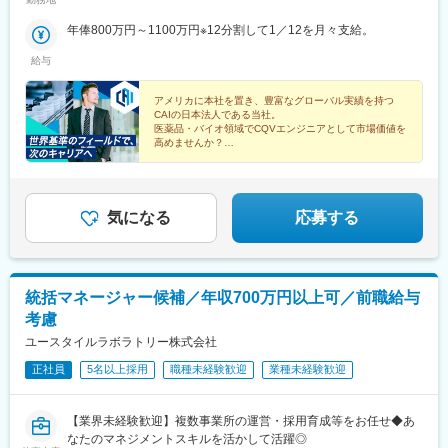
ります。※配属となるプロジェクトについては、スキルや経験を考
慮の上決定いたします。
年俸800万円～1100万円※12分割して1／12を月々支給。
給与
アメリカに本社を置き、豊富なグローバル実績を持つ
CAIの日本法人である当社。
医薬品・バイオ領域でCQVエンジニアとして市場価値を
高めませんか？
◎年収800万円以上
◎完全週休2日制
◎グローバル基準の環境
◎トレーニング制度充実
気になる
応募する
統括マネージャー候補／年収700万円以上可／前職給与
考慮
ユースタイルラボラトリー株式会社
正社員
5名以上採用
職種未経験歓迎
業種未経験歓迎
【業界未経験歓迎】複数事業所の運営・採用育成等をお任せ◆あ
なたのマネジメントスキルを活かして活躍◎