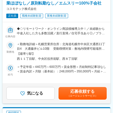
10：30 B様宅 掃除・洗濯
業ほぼなし／原則転勤なし／エムスリー100%子会社
・診療報酬改定など法令改正時のシステム変更
12：00 お昼休憩（事業所内でも外でもOK）
コスモテック株式会社
13：30 C様宅 入浴介助
■顧客対応
15：00 D様宅 排泄介助・掃除
正社員
職種未経験歓迎
業種未経験歓迎
業務を行う際は領域ごとにチーム制を敷いています。個人で担当
16：00 E様宅 買い物代行
の企業を持つ事は無く、事業所のインストラクター全体で顧客の
17：00 管理者へ1日の報告、帰宅
サポートを行います。
◆◇リモートワーク・オンライン商談積極導入中！／未経験から
顧客の要望に応じて、設定の変更や運用フローの見直し提案等を
※最初は必ず先輩が同行します！
中途入社した方も多数活躍／直行直帰／住宅手当あり◎／プライ
していただきます。
仕事内容
ム市場上場エムスリーの100%子会社◆◇
■当社について
＜勤務地詳細＞札幌営業所住所：北海道札幌市中央区大通西11丁
■教育体制：
年齢や経験は問わず興味を持っていただいた方とは全員と面接を
■業務内容：
目4 大通藤井ビル10階 受動喫煙対策：敷地内喫煙可能場所あ
領域ごとにチーム制を敷き、個人で担当企業を持つことはありま
させていただいております。会社説明会を随時開催しております
親会社であるエムスリーが運営する日本最大級の医学情報サイト
勤務地
り変更の範囲：会社の定める事業所（リモートワーク含む）
せん。事業所全体で顧客のサポートを行い、協力して業務を遂行
【最寄り駅】
ので、お気軽にご参加ください♪
「m3.com」にご登録いただいている医療従事者の方々に対し、形
します。入社後はOJTを中心に、マニュアルを活用しながら、ITの
西１１丁目駅、中央区役所前駅、西８丁目駅
成外科及び心臓外科を中心とする自社製品を提案していただきま
知識がない方でも安心して業務に取り組めます。3年間かけて一人
す。
＜予定年収＞440万円～600万円＜賃金形態＞月給制特記事項なし
前を目指し、全社的な勉強会や専門部署のサポートを受けられま
また、提案営業だけではなく、最新の医療情報・製品情報を提供
＜賃金内訳＞月額（基本給）：248,000円～350,000円＜月給＞
す。
するスペシャリストとしても活躍していただきます。
給与
248,000円～350,000円＜昇給有無＞有＜残業手当＞有＜給与補足
まずは、既存のお客様への営業をご担当していただき、キャッチ
＞■職歴、経験など考慮の上決定。■モデル年収：27歳（独身自宅
■研修について
アップしていただいた後は徐々に新規開拓の営業もお任せしま
住まい、経験3年）で440万円（基本給＋営業手当）※住宅手当、
同社のインストラクター職は扱うサービスの領域が調剤・医科・
す。
扶養手当等は、別途支給。■昇給：年1回（4月）■賞与※昨年度実
歯科・介護と複数にまたがっているため、取扱製品の知識を満遍
応募依頼する
※手術の立ち合いが発生します。
気になる
績5.25か月分：年2回（6月、12月）賃金はあくまでも目安の金額
なく身に着けるために拠点間で移動しながらの研修を行います
（エージェントサービス）
であり、選考を通じて上下する可能性があります。月給(月額)は固
（交通費・拠点先住居費・帰省費は同社負担）。
■「m3.com」とは：
定手当を含めた表記です。
（研修の実例）※各プログラムは1~2カ月程度で行われます。場所
「m3.com」とは、日本の医師の9割にあたる約28万人が登録して
や期間は変更の可能性があります。（計6か月程度）
いる医学情報サイト（アプリ版もあります）です。こちらには医
（1）
締切間近