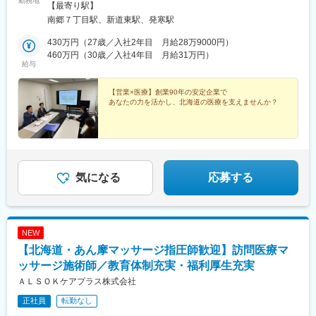
勤務地
13【ハビア物流センター】北海道札幌市西区発寒15条14丁目3-3※
【最寄り駅】
勤務地は希望を考慮して決定します
南郷７丁目駅、新道東駅、発寒駅
430万円（27歳／入社2年目 月給28万9000円）
460万円（30歳／入社4年目 月給31万円）
給与
【営業×医療】創業90年の安定企業で
あなたの力を活かし、北海道の医療を支えませんか？
気になる
応募する
NEW
【北海道・あん摩マッサージ指圧師歓迎】訪問医療マ
ッサージ施術師／教育体制充実・福利厚生充実
ＡＬＳＯＫケアプラス株式会社
正社員
転勤なし