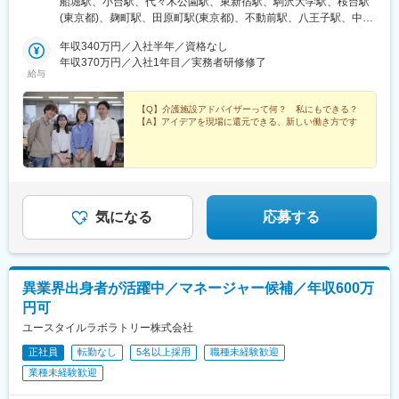
船堀駅、小台駅、代々木公園駅、東新宿駅、駒沢大学駅、桜台駅
城、福島＜2＞北関東／茨城、栃木、群馬＜3＞首都圏／東京、神
(東京都)、麹町駅、田原町駅(東京都)、不動前駅、八王子駅、中野
奈川、埼玉、千葉＜4＞甲信越／長野、新潟＜5＞東海／愛知、静
坂上駅、調布駅、蓮根駅、後楽園駅、東久留米駅、苗穂駅、琴似
岡、岐阜＜6＞関西／大阪、京都、兵庫、和歌山、奈良※＜7＞中
年収340万円／入社半年／資格なし
駅(函館本線)、新道東駅、西２８丁目駅、郡山駅(福島県)、愛子
四国／広島※、岡山※＜8＞九州／福岡、熊本※、長崎※、大分※、鹿
年収370万円／入社1年目／実務者研修修了
駅、北仙台駅、泉中央駅、作並駅、境町駅、高崎駅、東武宇都宮
給与
児島※☆各所に契約施設があり、住む場所が変わってもキャリアを
駅、大宮駅(埼玉県)、南与野駅、蒲生駅、花崎駅、行田駅、北本
長期的に築くことができます！（※印のエリアは経験者のみ採用中
駅、和光市駅、岩槻駅、志久駅、戸塚安行駅、久喜駅、浜野駅、
です）☆勤務地住所は一例となります。━━【転居希望者向けの
【Q】介護施設アドバイザーって何？ 私にもできる？
六実駅、常盤平駅、みどり台駅、柏駅、小机駅、古淵駅、高座渋
【A】アイデアを現場に還元できる、新しい働き方です
働き方も】━━将来的に地元を離れたい方は、半年ほど地元勤務
谷駅、横浜駅、辻堂駅、淵野辺駅、いずみ中央駅、越後赤塚駅、
後、東京神奈川など首都圏への転勤も可能！移住支援制度（費用
新潟駅、見附駅、名鉄岐阜駅、松本駅、積志駅、東静岡駅、桜橋
会社負担）もあり、早期キャリアアップも見込めます！
駅(静岡県)、小垣江駅、北新川駅、神領駅、名鉄名古屋駅、小野駅
(京都府)、北野白梅町駅、上桂駅、西向日駅、今出川駅、福知山
駅、神宮丸太町駅、古市駅(大阪府)、大日駅、門真南駅、瑞光四丁
目駅、星ケ丘駅(大阪府)、城北公園通駅、南巽駅、崇禅寺駅、尼崎
気になる
応募する
駅(阪神線)、山陽天満駅、加古川駅、新神戸駅、住吉駅(兵庫県・
東海道)、香櫨園駅、中山寺駅、大久保駅(兵庫県)、舞子公園駅、
六甲駅、富雄駅、横川駅、小網町駅、吉塚駅、茶山駅(福岡県)、九
大学研都市駅、福大前駅、竜田口駅、熊本駅、和歌山市駅、県庁
異業界出身者が活躍中／マネージャー候補／年収600万
通り駅、代々木八幡駅、立場駅
円可
ユースタイルラボラトリー株式会社
正社員
転勤なし
5名以上採用
職種未経験歓迎
業種未経験歓迎