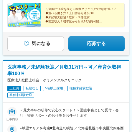
・男女育児休暇取得実績あり
10-1神戸三宮院／神戸市中央区琴ノ緒町5-4-8京都院／京都市下京
上野御徒町駅、内幸町駅、立川南駅、千葉駅、東海神駅、東梅田
区塩小路通烏丸西入東塩小路町614
＼全国に16院を構える医療クリニックでのお仕事！／
駅、神戸三宮駅(阪神)
■安心感のある報酬・評価制度
◆選べる働き方！土日休みも選択OK
・インセンティブ制度
◆未経験大歓迎！教育・研修充実
◆安定収入！初年度から月収29万円可能
・賞与年3回支給
◆業界大手！開院以来うなぎ登りの成長
・残業代100％支給
◆関東・関西エリアで積極採用中！
・通勤手当全額支給
・平均3.7％の定期昇給実績
気になる
応募する
成果とプロセスの両面が評価され、安定した年収アップを目指せ
ます。
■会社
1979年創業。歯科医療情報システムの研究開発から販売、導入・
医療事務／未経験歓迎／月収31万円～可／産育休取得
保守までを一貫して手掛けるソフトウェアメーカーです。
率100％
全国約6.7万件の歯科医院を対象とした、安定性と成長性のあるマ
医療法人社団上桜会 ゆうメンタルクリニック
ーケットで活躍できます。
正社員
転勤なし
5名以上採用
職種未経験歓迎
変更の範囲：会社の定める業務
業種未経験歓迎
＜最大半年の研修で安心スタート！＞医療事務として受付・会
計・診療サポートのお仕事をお任せします
仕事内容
※希望エリアを考慮■北海道札幌院 ／北海道札幌市中央区北四条西