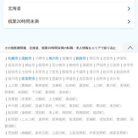
北海道
残業20時間未満
その他医療関連、北海道、残業20時間未満の転職・求人情報をエリアで絞り込む
札幌市
函館市
小樽市
旭川市
室蘭市
釧路市
帯広市
北見市
夕張市
岩見沢市
網走市
留萌市
苫小牧市
稚内市
美唄市
芦別市
江別市
赤平市
紋別市
士別市
名寄市
三笠市
根室市
千歳市
滝川市
砂川市
歌志内市
深川市
富良野市
登別市
恵庭市
伊達市
北広島市
石狩市
北斗市
上川郡（鷹栖町、東神楽町、当麻町、比布町、愛別町、上川町、東川町、美瑛町、
和寒町、剣淵町、下川町、新得町、清水町）
河東郡（音更町、士幌町、上士幌町、鹿追町）
中川郡（美深町、音威子府村、中川町、幕別町、池田町、豊頃町、本別町）
紋別郡（遠軽町、湧別町、滝上町、興部町、西興部村、雄武町）
虻田郡（ニセコ町、真狩村、留寿都村、喜茂別町、京極町、倶知安町、豊浦町、洞
爺湖町）
空知郡（南幌町、奈井江町、上砂川町、上富良野町、中富良野町、南富良野町）