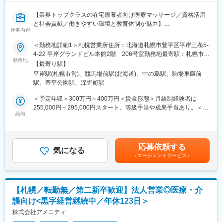
【業界トップクラスの在宅療養者向け医療マッサージ／資格活用
と社会貢献／働きやすい環境と教育体制が魅力】
仕事内容
■業務概要
＜勤務地詳細1＞札幌営業所住所：北海道札幌市豊平区平岸三条5-
当社は在宅療養者や介護を必要とされる方のご自宅や入居施設を
4-22 平岸グランドビル本館2階 206号室勤務地最寄駅：札幌市営
訪問し、健康保険が適用される医療マッサージ施術を提供してい
勤務地
地下鉄南北線／平岸駅受動喫煙対策：屋内全面禁煙＜勤務地詳細2
【最寄り駅】
ます。施術師として、ご利用者様の身体機能や精神機能の維持・
＞函館出張所住所：北海道函館市日吉町4-16-21 コンテ日吉5号室
平岸駅(札幌市営)、競馬場前駅(北海道)、中の島駅、駒場車庫前
向上、QOL（生活の質）向上を目指したサービスを展開し、地域
受動喫煙対策：屋内全面禁煙変更の範囲：会社の定める事業所
駅、豊平公園駅、深堀町駅
の方々が安心して生活できるよう支援する役割です。
＜予定年収＞300万円～400万円＜賃金形態＞月給制経験者は
■業務詳細
255,000円～295,000円スタート。等級手当や成果手当あり。＜賃
ご利用者様宅や施設へ訪問し、個々の身体状況や生活環境をふま
給与
金内訳＞月額（基本給）：244,000円＜月給＞244,000円＜昇給有
えて医療マッサージ施術や機能訓練、リハビリを実施します。主
無＞有＜残業手当＞有賃金はあくまでも目安の金額であり、選考
治医やケアマネジャーと連携し、施術計画の立案・実施、施術経
を通じて上下する可能性があります。月給(月額)は固定手当を含め
過の記録、報告書の作成、ご利用者様やご家族への施術説明や健
た表記です。
応募依頼する
康管理アドバイスなど、幅広いサポートを行います。ご利用者様
気になる
（エージェントサービス）
が安心して生活できるよう、丁寧なコミュニケーションとサポー
トを大切にしています。
■扱うサービス
【札幌／転勤無／第二新卒歓迎】法人営業◎医療・介
健康保険が適用される訪問医療マッサージサービスを提供してお
護向け<黒字経営継続中／年休123日＞
り、介護保険の限度額を気にせず利用できるため、多くの方に選
ばれています。
株式会社アメニティ