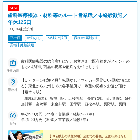
NEW
歯科医療機器・材料等のルート営業職／未経験歓迎／
年休125日
ササキ株式会社
正社員
転勤なし
5名以上採用
職種未経験歓迎
業種未経験歓迎
歯科医療機器の総合商社にて、お客さま（既存顧客がメイン）の
もとへ訪問し商品の提案や配送をお任せします
仕事内容
【U・Iターン歓迎／原則転勤なし／マイカー通勤OK ※勤務地によ
る】東北から九州までの各事業所で、希望の拠点をお選び頂けま
勤務地
す！＜北海道エリア＞■札幌支店■旭川店■函館店＜東北エリア＞■
【最寄り駅】
八戸店■盛岡支店■秋田店■仙台支店■山形営業所＜北陸エリア＞■
元町駅(北海道)、新旭川駅、五稜郭駅、長苗代駅、仙北町駅、泉外
甲府支店■松本支店■長野店■長岡店＜首都圏エリア＞■東京支店■
旭川駅、富沢駅、東金井駅、国母駅、西松本駅、長野駅、長岡
本郷支店■池袋支店■東京北支店■千葉支店■柏営業所■埼玉支店■埼
駅、芝浦ふ頭駅、本郷三丁目駅、池袋駅、六町駅、天台駅、柏の
玉鴻巣店■厚木支店■横浜支店■高崎営業所■情報機器開発営業部
年収600万円（35歳／営業職／経験5～7年）
葉キャンパス駅、北与野駅、鴻巣駅、本厚木駅、伊勢佐木長者町
（八王子支店内）＜東海エリア＞■岡崎支店■浜松支店■岐阜支店■
年収500万円（30歳／営業職／経験3年）
駅、高崎駅、京王八王子駅、美合駅、助信駅、西岐阜駅、久居
給与
津支店■四日市店■沼津支店＜近畿エリア＞■大阪支店■堺支店■姫
駅、中川原駅、沼津駅、ドーム前駅、鳳駅、手柄駅、荒田八幡
路店＜九州エリア＞■鹿児島支店■熊本店■沖縄店【本社】〒440-
駅、神水交差点駅、美栄橋駅、日の出駅(東京都)、湯島駅、石川町
8518 愛知県豊橋市八町通5-7☆豊橋駅より豊橋鉄道市内線乗車
【10名以上の積極採用】全国での募集、全国転勤はなし
駅、八王子駅、ドーム前千代崎駅、騎射場駅、健軍校前駅、御茶