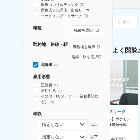
医療コンサルティング
(
0
)
医療広告代理店・出版社・マ
ーケティング・リサーチ
(
0
)
前へ
職種
職種を選択
勤務地、路線・駅
勤務地を選択
よく閲覧
路線・駅を選択
北海道
(
1
)
雇用形態
正社員
(
1
)
契約社員
(
0
)
その他（FCオーナー・業務委託な
ど）
(
0
)
AGC株式会社
株式会社ゲームフリーク
年収
【横浜※一般職/転勤なし】庶
【庶務アシスタント】ポケモン
指定しない
以上
務・事務担当～開発部材の発注
シリーズ開発企業◆書類作成・
やDXに向けたシステム利用等～
データ入力など◆年休126日・
食事補助あり◎
指定しない
以下
AGC横浜テクニカルセンター 住所：神奈川県横浜市鶴見区末広町1-1 勤務地最寄駅：JR線／弁天橋駅 受動喫煙対策：敷地内喫煙可能場所あり 変更の範囲：無
本社 住所：東京都千代田区神田錦町2-2-1 KANDASQUARE 受動喫煙対策：屋内全面禁煙 変更の範囲：会社の定める事業所