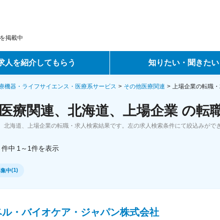
を掲載中
求人を紹介してもらう
知りたい・聞きたい
ントサービス
転職ノウハウ
療機器・ライフサイエンス・医療系サービス
その他医療関連
上場企業の転職・
医療関連、北海道、上場企業 の転
サービス
データで見る転職
、北海道、上場企業の転職・求人検索結果です。左の求人検索条件にて絞込みがで
ーエージェントサービス
コラム・インタビュー
件中
1～1
件
を表示
転職Q&A
(
1
)
募集中
ベル・バイオケア・ジャパン株式会社