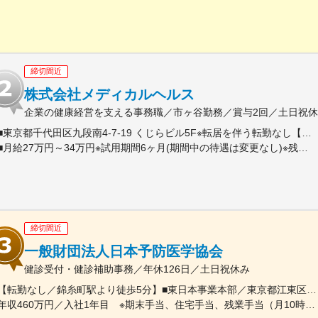
締切間近
株式会社メディカルヘルス
企業の健康経営を支える事務職／市ヶ谷勤務／賞与2回／土日祝休
■東京都千代田区九段南4-7-19 くじらビル5F※転居を伴う転勤なし【アクセス】・JR市ヶ谷駅 徒歩6分・地下鉄市ヶ谷駅 A3出口より 徒歩2分
■月給27万円～34万円※試用期間6ヶ月(期間中の待遇は変更なし)※残業代別途全額支給※年齢・経験・スキルを配慮して決定
締切間近
一般財団法人日本予防医学協会
健診受付・健診補助事務／年休126日／土日祝休み
【転勤なし／錦糸町駅より徒歩5分】■東日本事業本部／東京都江東区毛利1-19-10 江間忠錦糸町ビル＜アクセス＞JR総武線（快速）、総武線（各駅停車）「錦糸町駅」南口より徒歩5分東京メトロ半蔵門線「錦糸町駅」B1出口より徒歩5分東京メトロ半蔵門線／都営新宿線「住吉駅」B2出口より徒歩5分※受動喫煙対策あり（オフィス内禁煙）
年収460万円／入社1年目 ※期末手当、住宅手当、残業手当（月10時間分）含む