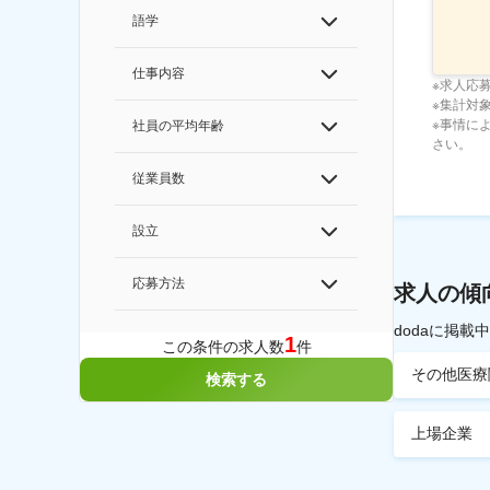
語学
仕事内容
※求人応
※集計対象期
※事情に
社員の平均年齢
さい。
従業員数
設立
応募方法
求人の傾
dodaに掲
1
この条件の求人数
件
その他医療
検索する
上場企業