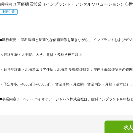
歯科向け医療機器営業（インプラント・デジタルソリューション）◇世
上場企業
■職務概要： 歯科医師と長期的な信頼関係を築きながら、 インプラントおよびデジ
＜最終学歴＞大学院、大学、専修・各種学校卒以上
＜勤務地詳細＞北海道エリア住所：北海道 受動喫煙対策：屋内全面禁煙変更の範
＜予定年収＞400万円～650万円＜賃金形態＞月給制＜賃金内訳＞月額（基本給）：231,2
■事業内容ノーベル・バイオケア・ジャパン株式会社は、歯科インプラントを中核とし
求人