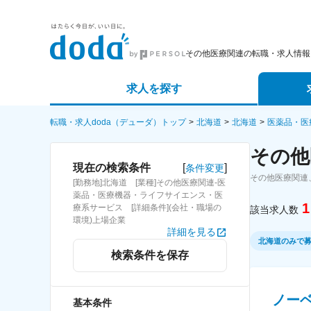
その他医療関連の転職・求人情報
求人を探す
詳細条件から探す
エージェ
転職・求人doda（デューダ）トップ
北海道
北海道
医薬品・医
その他
新着求人から探す
スカウト
[
]
現在の検索条件
条件変更
その他医療関連
[勤務地]北海道 [業種]その他医療関連-医
求人特集から探す
パートナ
薬品・医療機器・ライフサイエンス・医
1
療系サービス [詳細条件](会社・職場の
該当求人数
環境)上場企業
詳細を見る
北海道のみで
検索条件を保存
ノー
基本条件