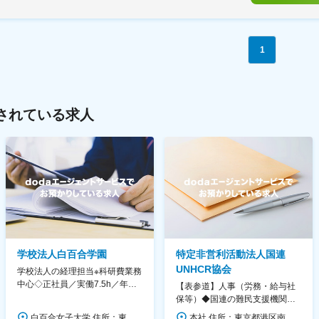
1
されている求人
学校法人白百合学園
特定非営利活動法人国連
UNHCR協会
学校法人の経理担当※科研費業務
中心◇正社員／実働7.5h／年休
【表参道】人事（労務・給与社
130日／1881年創立の伝統女子
保等）◆国連の難民支援機関の
大学
活動を支える日本公式支援窓口
白百合女子大学 住所：東京都調布市緑ヶ丘1-25 勤務地最寄駅：京王線／仙川駅 受動喫煙対策：屋内全面禁煙 変更の範囲：会社の定める事業所
本社 住所：東京都港区南青山6-10-11 ウェスレーセンター3F 勤務地最寄駅：地下鉄各線／表参道駅 受動喫煙対策：屋内全面禁煙 変更の範囲：会社の定める事業所（リモートワーク含む）