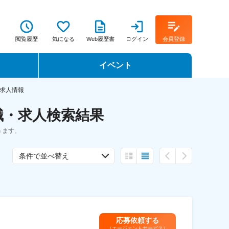
閲覧履歴
気になる
Web履歴書
ログイン
会員登録
イベント
転職イベント・転職セミナー
求人情報
職・求人検索結果
転職フェア
きます。
転職セミナー動画
条件で並べ替え
応募依頼する
（エージェントサービス）