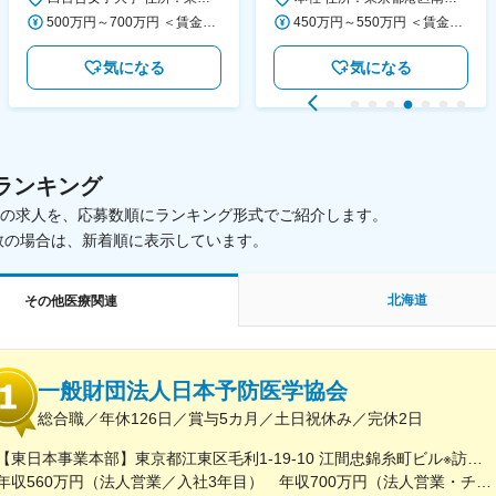
◆正職員登用前提
500万円～700万円 ＜賃金形態＞ 月給制 ＜賃金内訳＞ 月額（基本給）：280,000円～430,000円 ＜月給＞ 280,000円～430,000円 ＜昇給有無＞ 有 ＜残業手当＞ 有 ＜給与補足＞ ※年齢・過去の経験に基づき、本学規定に合わせ決定 【残業手当】有 /残業時間に応じて全額支給（※想定年収に含む） 【各種手当】扶養手当/住宅手当/通勤手当 等 【賞与】年2回（6月、12月） 【昇給】年1回（4月） 賃金はあくまでも目安の金額であり、選考を通じて上下する可能性があります。 月給(月額)は固定手当を含めた表記です。
450万円～550万円 ＜賃金形態＞ 月給制 ＜賃金内訳＞ 月額（基本給）：340,000円～420,000円 ＜月給＞ 340,000円～420,000円 ＜昇給有無＞ 有 ＜残業手当＞ 有 ＜給与補足＞ ※能力・経験によって決定します。 ■賞与あり（業績評価に応じて支給） 賃金はあくまでも目安の金額であり、選考を通じて上下する可能性があります。 月給(月額)は固定手当を含めた表記です。
気になる
気になる
ランキング
載中の求人を、応募数順にランキング形式でご紹介します。
数の場合は、新着順に表示しています。
北海道
その他医療関連
一般財団法人日本予防医学協会
総合職／年休126日／賞与5カ月／土日祝休み／完休2日
【東日本事業本部】東京都江東区毛利1-19-10 江間忠錦糸町ビル※訪問先からの直行直帰が可能です！＜アクセス＞・JR総武線（快速・各駅停車）／東京メトロ半蔵門線 錦糸町駅より徒歩5分・東京メトロ半蔵門線／都営新宿線 住吉駅より徒歩5分※受動喫煙対策:屋内全面禁煙
年収560万円（法人営業／入社3年目） 年収700万円（法人営業・チームリーダー／入社5年目）