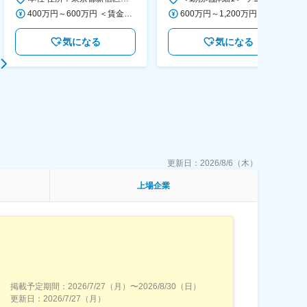
400万円～600万円 ＜賃金形態＞ 月給制 経験・能力を考慮の上、優遇いたします。 ＜賃金内訳＞ 月額（基本給）：300,000円～450,000円 ＜月給＞ 300,000円～450,000円 ＜昇給有無＞ 有 ＜残業手当＞ 有 ＜給与補足＞ ・賞与実績：年2回 ・昇給：年1回 ※半年毎に評価を行い、評価が高ければ年齢に関係なく昇給・昇格していきます。創造性の高い人・新しいことにチャレンジした人が高い評価を得られます。 賃金はあくまでも目安の金額であり、選考を通じて上下する可能性があります。 月給(月額)は固定手当を含めた表記です。
600万円～1,200万円 ＜賃金形態＞ 月給制 ＜賃金内訳＞ 月額（基本給）：350,000円～500,000円 ＜月給＞ 350,000円～500,000円 ＜昇給有無＞ 有 ＜残業手当＞ 有 ＜給与補足＞ ※年収は経験や能力を考慮の上、当社規定により決定します。 賃金はあくまでも目安の金額であり、選考を通じて上下する可能性があります。 月給(月額)は固定手当を含めた表記です。
気になる
気になる
更新日：
2026/8/6（木）
上場企業
掲載予定期間：
2026/7/27（月）
〜
2026/8/30（日）
更新日：
2026/7/27（月）