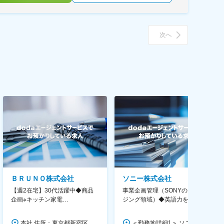
次へ
ＢＲＵＮＯ株式会社
ソニー株式会社
【週2在宅】30代活躍中◆商品
事業企画管理（SONYのイメー
企画※キッチン家電
ジング領域）◆英語力を活か
◆「BRUNO」新商品の企画／企
す/CFO管轄＃SECCFO0027
画～調達／働き方◎
本社 住所：東京都新宿区西新宿6丁目22-1 新宿スクエアタワー B1階 勤務地最寄駅：東京メトロ丸ノ内線／西新宿駅 受動喫煙対策：屋内全面禁煙 変更の範囲：会社の定める事業所（リモートワーク含む）
＜勤務地詳細1＞ ソニー株式会社 住所：神奈川県横浜市西区みなとみらい5-1-1 受動喫煙対策：屋内全面禁煙 ＜勤務地詳細2＞ ソニーシティ大崎 住所：東京都品川区大崎2-10-1 勤務地最寄駅：JR線／大崎駅 受動喫煙対策：屋内全面禁煙 変更の範囲：会社の定める事業所（リモートワーク含む）