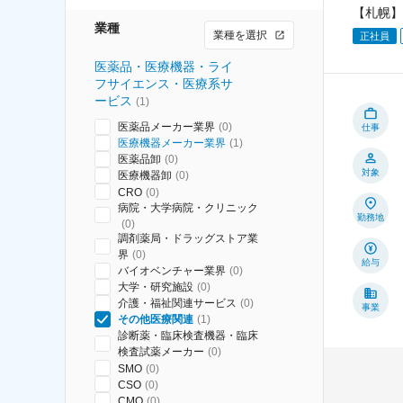
【札幌】
業種
業種を選択
正社員
医薬品・医療機器・ライ
フサイエンス・医療系サ
ービス
(
1
)
医薬品メーカー業界
(
0
)
仕事
医療機器メーカー業界
(
1
)
医薬品卸
(
0
)
対象
医療機器卸
(
0
)
CRO
(
0
)
病院・大学病院・クリニック
勤務地
(
0
)
調剤薬局・ドラッグストア業
界
(
0
)
給与
バイオベンチャー業界
(
0
)
大学・研究施設
(
0
)
介護・福祉関連サービス
(
0
)
事業
その他医療関連
(
1
)
診断薬・臨床検査機器・臨床
検査試薬メーカー
(
0
)
SMO
(
0
)
CSO
(
0
)
CMO
(
0
)