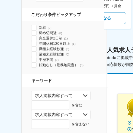
400万円～550万円 ＜賃金形態＞ 月給制 固定給＋業績給 ＜賃金内訳＞ 月額（基本給）：230,000円～280,000円 ＜月給＞ 230,000円～280,000円 ＜昇給有無＞ 有 ＜残業手当＞ 有 ＜給与補足＞ ※上記はあくまで最低保証額です。実際にはこれまでの経験やスキルを考慮の上、決定します。 年収には残業代は含めておりません。 ■昇給：年1回 ■賞与：年2回 賃金はあくまでも目安の金額であり、選考を通じて上下する可能性があります。 月給(月額)は固定手当を含めた表記です。
350万円～500万円 ＜賃金形態＞ 月給制 ＜賃金内訳＞ 月額（基本給）：215,000円～307,000円 固定残業手当/月：76,700円～110,000円（固定残業時間45時間0分/月） 超過した時間外労働の残業手当は追加支給 ＜月給＞ 291,700円～417,000円（一律手当を含む） ＜昇給有無＞ 有 ＜残業手当＞ 有 ＜給与補足＞ ※経験・能力を考慮の上、年齢に関わりなく当社規定により優遇します。 賃金はあくまでも目安の金額であり、選考を通じて上下する可能性があります。 月給(月額)は固定手当を含めた表記です。
こだわり条件ピックアップ
気になる
気になる
新着
(
0
)
締め切間近
(
0
)
完全週休2日制
(
1
)
年間休日120日以上
(
1
)
人気求人
職種未経験歓迎
(
0
)
業種未経験歓迎
(
0
)
dodaに掲
学歴不問
(
0
)
※応募数が同
転勤なし（勤務地限定）
(
0
)
キーワード
求人掲載内容すべて
を含む
求人掲載内容すべて
を含まない