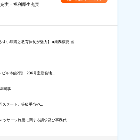
充実・福利厚生充実
すい環境と教育体制が魅力】 ■業務概要 当
ル本館2階 206号室勤務地...
深堀町駅
0円スタート。等級手当や...
ッサージ施術に関する請求及び事務代...