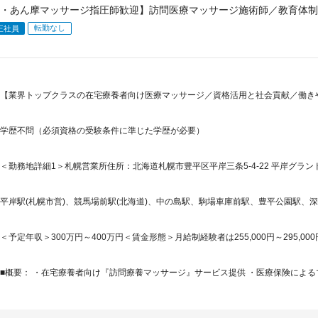
・あん摩マッサージ指圧師歓迎】訪問医療マッサージ施術師／教育体制
転勤なし
正社員
【業界トップクラスの在宅療養者向け医療マッサージ／資格活用と社会貢献／働きや
学歴不問（必須資格の受験条件に準じた学歴が必要）
＜勤務地詳細1＞札幌営業所住所：北海道札幌市豊平区平岸三条5-4-22 平岸グランドビ
平岸駅(札幌市営)、競馬場前駅(北海道)、中の島駅、駒場車庫前駅、豊平公園駅、
＜予定年収＞300万円～400万円＜賃金形態＞月給制経験者は255,000円～295,00
■概要： ・在宅療養者向け『訪問療養マッサージ』サービス提供 ・医療保険によるマ