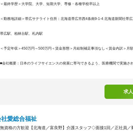
＜最終学歴＞大学院、大学、短期大学、専修・各種学校卒以上
＜勤務地詳細＞帯広サテライト住所：北海道帯広市西4条南9-1-4 北海道新聞社帯広ビ
帯広駅、柏林台駅、札内駅
＜予定年収＞450万円～500万円＜賃金形態＞月給制補足事項なし＜賃金内訳＞月額（基本
■会社概要：日本のライフサイエンスの発展に寄与できるよう、医療機関で実施される
求人
会社愛総合福祉
無資格の方歓迎【北海道／富良野】介護スタッフ◇面接1回／正社員／