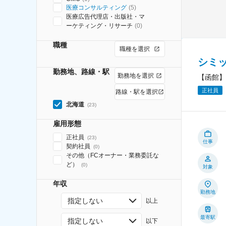
医療コンサルティング
(
5
)
医療広告代理店・出版社・マ
ーケティング・リサーチ
(
0
)
職種
職種を選択
シミ
勤務地、路線・駅
勤務地を選択
【函館】
正社員
路線・駅を選択
北海道
(
23
)
雇用形態
正社員
(
23
)
仕事
契約社員
(
0
)
その他（FCオーナー・業務委託な
ど）
(
0
)
対象
年収
勤務地
指定しない
以上
最寄駅
指定しない
以下