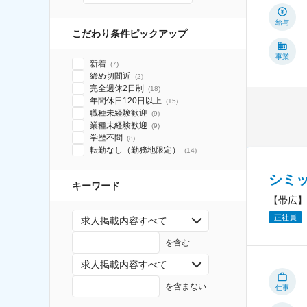
給与
こだわり条件ピックアップ
事業
新着
(
7
)
締め切間近
(
2
)
完全週休2日制
(
18
)
年間休日120日以上
(
15
)
職種未経験歓迎
(
9
)
業種未経験歓迎
(
9
)
学歴不問
(
8
)
転勤なし（勤務地限定）
(
14
)
シミ
キーワード
【帯広】
正社員
求人掲載内容すべて
を含む
求人掲載内容すべて
を含まない
仕事