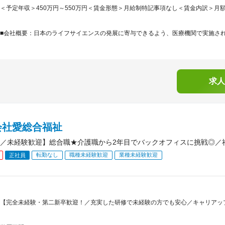
＜予定年収＞450万円～550万円＜賃金形態＞月給制特記事項なし＜賃金内訳＞月額（基本
■会社概要：日本のライフサイエンスの発展に寄与できるよう、医療機関で実施される
求人
会社愛総合福祉
／未経験歓迎】総合職★介護職から2年目でバックオフィスに挑戦◎／社
転勤なし
職種未経験歓迎
業種未経験歓迎
正社員
【完全未経験・第二新卒歓迎！／充実した研修で未経験の方でも安心／キャリアッ