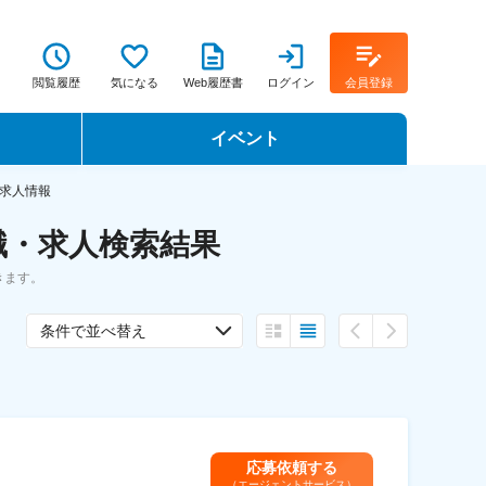
閲覧履歴
気になる
Web履歴書
ログイン
会員登録
イベント
転職イベント・転職セミナー
求人情報
職・求人検索結果
転職フェア
きます。
転職セミナー動画
条件で並べ替え
応募依頼する
（エージェントサービス）