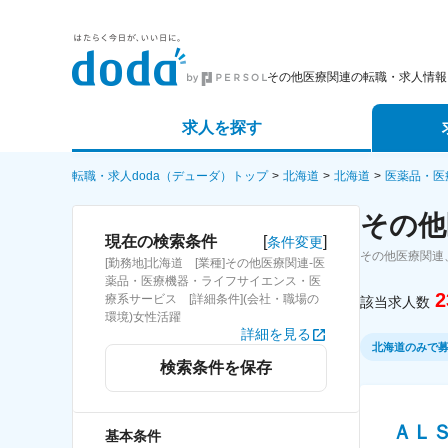
その他医療関連の転職・求人情報
求人を探す
詳細条件から探す
エージェ
転職・求人doda（デューダ）トップ
北海道
北海道
医薬品・医
その他
新着求人から探す
スカウト
[
]
現在の検索条件
条件変更
その他医療関連
[勤務地]北海道 [業種]その他医療関連-医
求人特集から探す
パートナ
薬品・医療機器・ライフサイエンス・医
2
療系サービス [詳細条件](会社・職場の
該当求人数
環境)女性活躍
詳細を見る
北海道のみで
検索条件を保存
ＡＬ
基本条件