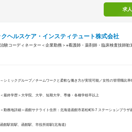
求人
ックヘルスケア・インスティテュート株式会社
治験コーディネーター＜企業勤務＞※看護師・薬剤師・臨床検査技師歓
～シミックグループ／チームワークと柔軟な働き方が実現可能／女性の管理職比率6
＜最終学歴＞大学院、大学、短期大学、専修・各種学校卒以上
＜勤務地詳細＞函館サテライト住所：北海道函館市若松町6-7 ステーションプラザ函館
函館駅前駅、函館駅、市役所前駅(北海道)