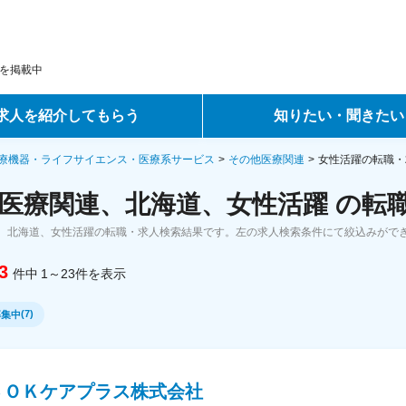
を掲載中
求人を紹介してもらう
知りたい・聞きたい
ントサービス
転職ノウハウ
療機器・ライフサイエンス・医療系サービス
その他医療関連
女性活躍の転職・
医療関連、北海道、女性活躍 の転
サービス
データで見る転職
、北海道、女性活躍の転職・求人検索結果です。左の求人検索条件にて絞込みがで
ーエージェントサービス
コラム・インタビュー
3
件中
1～23
件
を表示
転職Q&A
(
7
)
募集中
ＳＯＫケアプラス株式会社