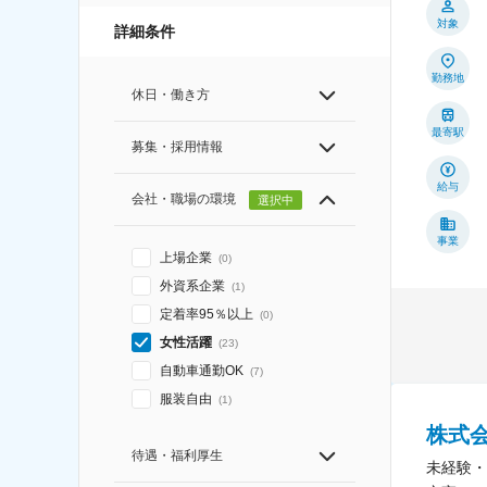
対象
詳細条件
勤務地
休日・働き方
最寄駅
募集・採用情報
給与
会社・職場の環境
選択中
事業
上場企業
(
0
)
外資系企業
(
1
)
定着率95％以上
(
0
)
女性活躍
(
23
)
自動車通勤OK
(
7
)
服装自由
(
1
)
株式
待遇・福利厚生
未経験・