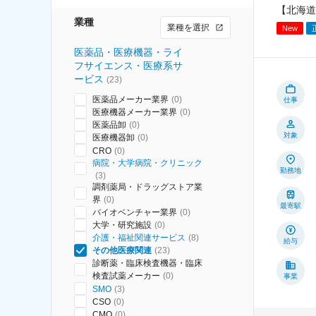
【北海道
業種
業種を選択
New
医薬品・医療機器・ライ
フサイエンス・医療系サ
ービス
(
23
)
医薬品メーカー業界
(
0
)
仕事
医療機器メーカー業界
(
0
)
医薬品卸
(
0
)
対象
医療機器卸
(
0
)
CRO
(
0
)
病院・大学病院・クリニック
勤務地
(
3
)
調剤薬局・ドラッグストア業
界
(
0
)
最寄駅
バイオベンチャー業界
(
0
)
大学・研究施設
(
0
)
介護・福祉関連サービス
(
8
)
給与
その他医療関連
(
23
)
診断薬・臨床検査機器・臨床
検査試薬メーカー
(
0
)
事業
SMO
(
3
)
CSO
(
0
)
CMO
(
0
)