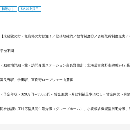
転勤なし
5名以上採用
【未経験の方・無資格の方歓迎！／勤務地確約／教育制度◎／資格取得制度充実／
学歴不問
＜勤務地詳細＞愛・訪問介護ステーション富良野住所：北海道富良野市錦町2-12 
富良野駅、学田駅、富良野ロープウェー山麓駅
＜予定年収＞320万円～350万円＜賃金形態＞月給制補足事項なし＜賃金内訳＞月額（基本
同社は認知症対応型共同生活介護（グループホーム）、小規模多機能型居宅介護、訪