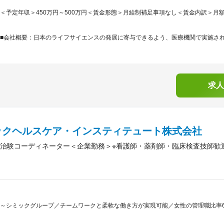
＜予定年収＞450万円～500万円＜賃金形態＞月給制補足事項なし＜賃金内訳＞月額（基本
■会社概要：日本のライフサイエンスの発展に寄与できるよう、医療機関で実施される
求人
ックヘルスケア・インスティテュート株式会社
治験コーディネーター＜企業勤務＞※看護師・薬剤師・臨床検査技師歓
～シミックグループ／チームワークと柔軟な働き方が実現可能／女性の管理職比率6