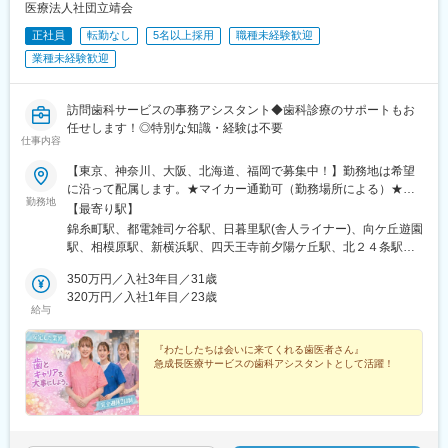
医療法人社団立靖会
遂行する上で必要な法令から実務まで座学中心でロープレを交え
ながら学んでいきます。その後、各拠点に配属され先輩社員から
正社員
転勤なし
5名以上採用
職種未経験歓迎
業務を引継ぎながらOJT担当者とともに医療機関へ同行するな
業種未経験歓迎
ど、徐々に業務を身に着けていきます。確認テストやチェックシ
ートを用いながら習熟度を測り、入社後1年程度で一人で担当を持
てるようになります。なお、その後も定期的に中途入社者に対し
訪問歯科サービスの事務アシスタント◆歯科診療のサポートもお
てフォローを行う体制が整っています。
任せします！◎特別な知識・経験は不要
■同社の魅力：
仕事内容
・チームワーク：通常は1人で業務にあたることが多いですが、困
【東京、神奈川、大阪、北海道、福岡で募集中！】勤務地は希望
ったときや先輩や上司がサポートしてくれるため、安心して進め
に沿って配属します。★マイカー通勤可（勤務場所による）★受
られます。また、家族の急な体調不良や突発休の場合にも周囲が
勤務地
動喫煙対策：屋内全面禁煙＜東京エリア＞錦糸町事業所池袋事業
【最寄り駅】
代理対応をしてくれる風土があり、チームワークが強みです。
所日暮里事業所＜神奈川エリア＞向ヶ丘事業所相模原事業所横浜
・働きやすい環境：2019年度の月間の平均残業時間は12.1時間で
錦糸町駅、都電雑司ケ谷駅、日暮里駅(舎人ライナー)、向ケ丘遊園
事業所＜大阪エリア＞浪速事業所＜北海道エリア＞札幌事業所＜
した。管理職における女性比率も63.6%と、ライフイベントの多
駅、相模原駅、新横浜駅、四天王寺前夕陽ケ丘駅、北２４条駅、
福岡エリア＞福岡事業所＼2026年9月開院予定！／★オープニン
い女性も活躍しやすい環境です。正社員の場合、転勤可能性はあ
博多駅、東池袋駅、日暮里駅、恵美須町駅、鬼子母神前駅、西日
グスタッフ募集中
350万円／入社3年目／31歳
りますが、定期的にあるものではなく適性や希望に応じて配置し
暮里駅
320万円／入社1年目／23歳
ています。
給与
変更の範囲：会社の定める業務
『わたしたちは会いに来てくれる歯医者さん』
急成長医療サービスの歯科アシスタントとして活躍！