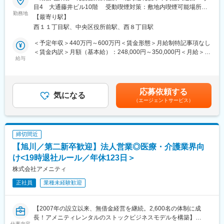
■業務内容：
目4 大通藤井ビル10階 受動喫煙対策：敷地内喫煙可能場所あ
領域ごとにチーム制を敷き、個人で担当企業を持つことはありま
親会社であるエムスリーが運営する日本最大級の医学情報サイト
勤務地
り変更の範囲：会社の定める事業所（リモートワーク含む）
せん。事業所全体で顧客のサポートを行い、協力して業務を遂行
【最寄り駅】
「m3.com」にご登録いただいている医療従事者の方々に対し、形
します。入社後はOJTを中心に、マニュアルを活用しながら、ITの
西１１丁目駅、中央区役所前駅、西８丁目駅
成外科及び心臓外科を中心とする自社製品を提案していただきま
知識がない方でも安心して業務に取り組めます。3年間かけて一人
す。
＜予定年収＞440万円～600万円＜賃金形態＞月給制特記事項なし
前を目指し、全社的な勉強会や専門部署のサポートを受けられま
また、提案営業だけではなく、最新の医療情報・製品情報を提供
＜賃金内訳＞月額（基本給）：248,000円～350,000円＜月給＞
す。
するスペシャリストとしても活躍していただきます。
給与
248,000円～350,000円＜昇給有無＞有＜残業手当＞有＜給与補足
まずは、既存のお客様への営業をご担当していただき、キャッチ
＞■職歴、経験など考慮の上決定。■モデル年収：27歳（独身自宅
■研修について
アップしていただいた後は徐々に新規開拓の営業もお任せしま
住まい、経験3年）で440万円（基本給＋営業手当）※住宅手当、
同社のインストラクター職は扱うサービスの領域が調剤・医科・
す。
扶養手当等は、別途支給。■昇給：年1回（4月）■賞与※昨年度実
歯科・介護と複数にまたがっているため、取扱製品の知識を満遍
応募依頼する
※手術の立ち合いが発生します。
気になる
績5.25か月分：年2回（6月、12月）賃金はあくまでも目安の金額
なく身に着けるために拠点間で移動しながらの研修を行います
（エージェントサービス）
であり、選考を通じて上下する可能性があります。月給(月額)は固
（交通費・拠点先住居費・帰省費は同社負担）。
■「m3.com」とは：
定手当を含めた表記です。
（研修の実例）※各プログラムは1~2カ月程度で行われます。場所
「m3.com」とは、日本の医師の9割にあたる約28万人が登録して
や期間は変更の可能性があります。（計6か月程度）
いる医学情報サイト（アプリ版もあります）です。こちらには医
（1）
締切間近
師向けの転職情報や、最新の医療情報、医師同士のコミュニティ
場所：秋田本社
【旭川／第二新卒歓迎】法人営業◎医療・介護業界向
を提供しています。今回募集するポジションではこちらのサイト
内容：電話対応、システムの基本操作、保険料算定の基礎知識の
を起点に自社製品の営業活動を行っていただくだけでなく、
け<19時退社ルール／年休123日＞
習得、サーバ、周辺機器のキッティング
「m3.com」の活用提案なども行っていただくため、データ活用の
株式会社アメニティ
（2）
提案営業としてのキャリアも身に着けられます。
場所：東京支店
正社員
業種未経験歓迎
内容：（1）に加えて、PCのセットアップ、先輩同行でのシステ
■働き方：
ム導入作業
・担当エリア：札幌エリア
（3）
【2007年の設立以来、無借金経営を継続。2,600名の体制に成
・出張頻度：週１回程度
場所：札幌支店
長！アメニティレンタルのストックビジネスモデルを構築】
・夜間・休日の呼び出し頻度：ほぼなし
内容：（1）（2）に加えて、保守作業の訪問同行、オプション機
仕事内容