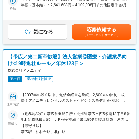
提案する営業です。ニーズに応じて、人材派遣・紹介サービスや
年額（基本給）：2,641,608円～4,102,008円その他固定手当/月：
い女性も活躍しやすい環境です。正社員の場合、転勤可能性はあ
院内売店の運営代行サービスも提案していきます。
給与
30,000円固定残業手当/月：58,200円～86,500円（固定残業時間
りますが、定期的にあるものではなく適性や希望に応じて配置し
30時間0分/月）超過した時間外労働の残業手当は追加支給＜月額
ています。
主な営業活動は新規提案営業と既存フォローの両輪です。 社会貢
＞308,334円～458,334円（12分割）（一律手当を含む）＜昇給有
献性も高く、今後の高齢化社会において成長が見込める成長産業
無＞有＜残業手当＞有＜給与補足＞※経験・能力・前職の給与など
変更の範囲：会社の定める業務
応募依頼する
です。 また、病院や介護施設の業務軽減に貢献する事で、患者
気になる
を考慮するため上下する可能性があります・評価：年2回（4月・
（エージェントサービス）
様、利用者様へのサービス向上に直結する為、大変やりがいのあ
10月/売上実績だけでなく取り組み姿勢や提案プロセスなどの定性
るお仕事です。
評価も重視）・年収例：370-480万円(主任/入社2-3年)⇒420-550
万円(係長/入社3-5年)賃金はあくまでも目安の金額であり、選考を
■キャリアアップについて：
通じて上下する可能性があります。月給(月額)は固定手当を含めた
【帯広／第二新卒歓迎】法人営業◎医療・介護業界向
本人の頑張りを昇給、昇格にて評価される制度が御座います。ま
表記です。
け<19時退社ルール／年休123日＞
た、事業拡大に伴い、新規の営業所も出店しており、営業所長や
エリアを管理する責任者などのポストがある為、早期のキャリア
株式会社アメニティ
アップが見込めます。 ※実際に入社4年前後で所長になった中途入
正社員
業種未経験歓迎
社の方もいらっしゃいます。
■会社情報：
【2007年の設立以来、無借金経営を継続。2,600名の体制に成
当社は入院中に必要となるアメニティ(パジャマ・タオル・日用
長！アメニティレンタルのストックビジネスモデルを構築】
品）をレンタルするアメニティサポートシステムを提供している
仕事内容
事業のさらなる拡大を見据え、各営業所における営業体制の強化
会社です。
を図るため、このたび新たな仲間をお迎えすることとなりまし
＜勤務地詳細＞帯広営業所住所：北海道帯広市西5条南13丁目8番
レンタルだけでなく、病院・介護施設内での申込の受付業務から
た。
地1 勤務地最寄駅：ＪＲ根室本線／帯広駅受動喫煙対策：屋内全
ご利用者への提供・回収・請求まで全て弊社で受け持っておりま
勤務地
面禁煙変更の範囲：会社の定める事業所
す。そのため医療・介護施設の業務負担の軽減もでき多くのメリ
【最寄り駅】
■業務詳細：
ットがあります。拠点は北海道から九州まで展開し、毎年増収・
帯広駅、柏林台駅、札内駅
病院や介護施設に向けて、入院・入所時に必要な衣類やタオル、
増益と確実に業績伸長しています。