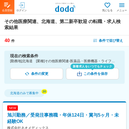
会員登録
ログイン
気になる
メニュー
その他医療関連、北海道、第二新卒歓迎
の転職・求人検
索結果
40
条件で並び替え
件
現在の検索条件
[勤務地]北海道 [業種]その他医療関連-医薬品・医療機器・ライフサイエンス・医療系サービス [詳細条件](募集・採用情報)第二新卒歓迎
新着求人をいつでもチェック
条件の変更
この条件を保存
北海道
のみで募集中
NEW
旭川勤務／受発注事務職・年休124日・賞与5ヶ月・未
経験OK
株式会社ネオメディックス