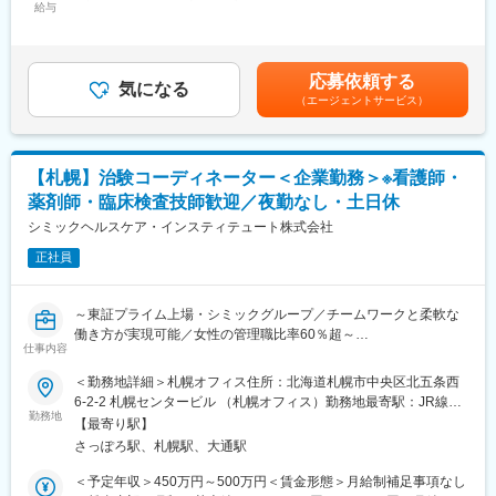
※職場は基本的に委託されている医療機関であるため、自宅からの
給与
250,000円～300,000円＜昇給有無＞有＜残業手当＞有＜給与補足
りますが、定期的にあるものではなく適性や希望に応じて配置し
直行直帰が多いです。
＞■賞与2回（昨年度実績：4.4ヶ月）賃金はあくまでも目安の金額
ています。
■やりがい：CRCは疾病を抱えた患者さんやそれを治療しようと
であり、選考を通じて上下する可能性があります。月給(月額)は固
奮闘する医師やスタッフなど携わる相手が多いです。現在治療法
定手当を含めた表記です。
変更の範囲：会社の定める業務
応募依頼する
がなく苦しんでいる患者さんに対して薬を届けられたり、最前線
気になる
（エージェントサービス）
で治療にあたる医師やスタッフのサポートを行え、治験が無事に
終了すれば喜びはひとしおです。
■同社の教育体制：同社は同業他社からの転職だけでなく、看護師
など未経験で転職してくる方も多いです。そのため教育体制が充
【札幌】治験コーディネーター＜企業勤務＞※看護師・
実しています。入社は原則偶数月と決まっており、同期入社者と
薬剤師・臨床検査技師歓迎／夜勤なし・土日休
ともに2週間弱本社にて集合研修を行います。会社のことや業務を
遂行する上で必要な法令から実務まで座学中心でロープレを交え
シミックヘルスケア・インスティテュート株式会社
ながら学んでいきます。その後、各拠点に配属され先輩社員から
正社員
業務を引継ぎながらOJT担当者とともに医療機関へ同行するな
ど、徐々に業務を身に着けていきます。確認テストやチェックシ
ートを用いながら習熟度を測り、入社後1年程度で一人で担当を持
～東証プライム上場・シミックグループ／チームワークと柔軟な
てるようになります。なお、その後も定期的に中途入社者に対し
働き方が実現可能／女性の管理職比率60％超～
てフォローを行う体制が整っています。
仕事内容
■職務内容：超高齢化社会に突入し、様々な疾病に対して患者さん
■同社の魅力：
や私たちのQOLを向上させるべく、新しい治療法を開発する必要
＜勤務地詳細＞札幌オフィス住所：北海道札幌市中央区北五条西
・チームワーク：通常は1人で業務にあたることが多いですが、困
があります。今回はそのための治験を実施する際の患者さんおよ
6-2-2 札幌センタービル （札幌オフィス）勤務地最寄駅：JR線／
ったときや先輩や上司がサポートしてくれるため、安心して進め
び医療機関のサポートを担う治験コーディネーター（通称CRC）
勤務地
札幌駅受動喫煙対策：屋内全面禁煙変更の範囲：会社の定める事
られます。また、家族の急な体調不良や突発休の場合にも周囲が
【最寄り駅】
を募集しています。
業所
代理対応をしてくれる風土があり、チームワークが強みです。
さっぽろ駅、札幌駅、大通駅
・治験被験者である患者さんへの内容説明補助、ケア／相談
・働きやすい環境：2019年度の月間の平均残業時間は12.1時間で
・治験担当医師の補助
＜予定年収＞450万円～500万円＜賃金形態＞月給制補足事項なし
した。管理職における女性比率も63.6%と、ライフイベントの多
・検査／投薬スケジュール調整、治験データの管理 など