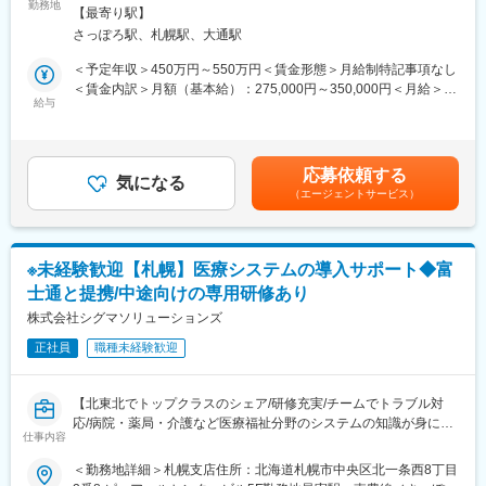
させていただいております。会社説明会を随時開催しております
【当ポジションについて（SMA・治験事務局担当とは）】
勤務地
札幌駅受動喫煙対策：屋内全面禁煙変更の範囲：会社の定める事
入社後半年程度は先輩社員の商談に同席していただき、どのよう
【最寄り駅】
ので、お気軽にご参加ください♪
治験を実施したい『製薬メーカー』と実施可能な『病院』をつな
業所（リモートワーク含む）
な流れで契約が行われるかを習得いただきます。慣れてきたらご
さっぽろ駅、札幌駅、大通駅
ぐ、架け橋のようなお仕事です。正式名称をSMA（治験事務局担
自身で商談を行っていただき、契約取得に向けて企業と接点を取
当）といい、医療業界の専門職種となります。
＜予定年収＞450万円～550万円＜賃金形態＞月給制特記事項なし
っていただきます。
＜賃金内訳＞月額（基本給）：275,000円～350,000円＜月給＞
【業務概要】
給与
275,000円～350,000円＜昇給有無＞有＜残業手当＞有＜給与補足
■評価体制
「治験」を担ってもらう病院を探す事で、薬が世に出るために欠
＞※経験能力等を考慮し、当社規定により優遇賃金はあくまでも目
拠点の上長と売り上げの目標設定を行っていただきます。そのう
かせないフローに携わることができ、多種多様な新薬開発を支援
安の金額であり、選考を通じて上下する可能性があります。月給
えで半期ごとに目標の達成度合いを確認し、評価が決定されま
する事で、日本の医療を支えるやりがいがあります。
(月額)は固定手当を含めた表記です。
す。
応募依頼する
気になる
同社製品は医療機関の診療報酬改定に対応する関係で需要に波が
（エージェントサービス）
【業務詳細】
あるため、報酬改定対応がある年度は高めに、そうでない年は低
■業務内容：
めに設定されます。
製薬企業や治験実施施設(病院)に対し、治験実施のための各種折衝
や環境整備支援、事務業務などを担当していただきます。治験開
■当社について：
※未経験歓迎【札幌】医療システムの導入サポート◆富
始の準備・開始・終了までのプロセスを推進頂きます。
当社は富士通パートナーとして特に秋田・青森・岩手で特に高い
士通と提携/中途向けの専用研修あり
■具体的には…：
シェアを誇り、業界としてもニーズが増え続けている成長産業で
・社内や社外の関係者との交渉・相談
株式会社シグマソリューションズ
す。
・院内スタッフとの調整支援
当社システムや全国3,000軒の調剤薬局で使用されています。
正社員
職種未経験歓迎
・治験実施の可能性を確認するための調査
・治験に関する事務的業務の全体支援
変更の範囲：会社の定める業務
【北東北でトップクラスのシェア/研修充実/チームでトラブル対
【補足情報】
応/病院・薬局・介護など医療福祉分野のシステムの知識が身につ
■魅力情報：
仕事内容
く！】
この業務は医療機関への渉外・折衝が主な目的なので、法人営業
＜勤務地詳細＞札幌支店住所：北海道札幌市中央区北一条西8丁目
職とは違って個人ノルマや目標はありません。その代わり、チー
■魅力