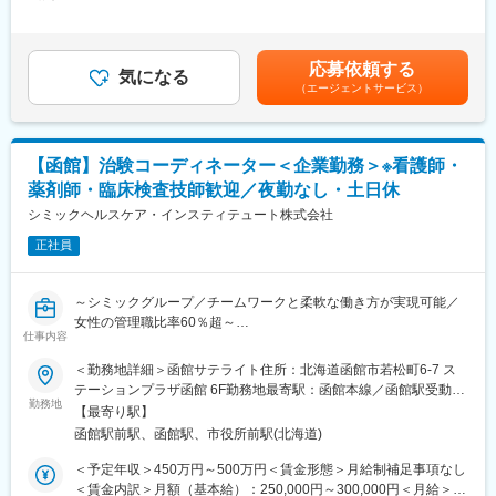
250,000円～300,000円＜昇給有無＞有＜残業手当＞有＜給与補足
・在宅患者様宅への訪問業務（機器の運搬・設置など）
直行直帰が多いです。
＞■賞与2回（昨年度実績：4.4ヶ月）賃金はあくまでも目安の金額
・燃料ガスの営業活動
■やりがい：CRCは疾病を抱えた患者さんやそれを治療しようと
であり、選考を通じて上下する可能性があります。月給(月額)は固
地域医療を支える一員として、責任感を持って業務に取り組んで
奮闘する医師やスタッフなど携わる相手が多いです。現在治療法
定手当を含めた表記です。
いただける方をお待ちしています。
応募依頼する
がなく苦しんでいる患者さんに対して薬を届けられたり、最前線
気になる
（エージェントサービス）
で治療にあたる医師やスタッフのサポートを行え、治験が無事に
終了すれば喜びはひとしおです。
■同社の教育体制：同社は同業他社からの転職だけでなく、看護師
など未経験で転職してくる方も多いです。そのため教育体制が充
【函館】治験コーディネーター＜企業勤務＞※看護師・
実しています。入社は原則偶数月と決まっており、同期入社者と
薬剤師・臨床検査技師歓迎／夜勤なし・土日休
ともに2週間弱本社にて集合研修を行います。会社のことや業務を
遂行する上で必要な法令から実務まで座学中心でロープレを交え
シミックヘルスケア・インスティテュート株式会社
ながら学んでいきます。その後、各拠点に配属され先輩社員から
正社員
業務を引継ぎながらOJT担当者とともに医療機関へ同行するな
ど、徐々に業務を身に着けていきます。確認テストやチェックシ
ートを用いながら習熟度を測り、入社後1年程度で一人で担当を持
～シミックグループ／チームワークと柔軟な働き方が実現可能／
てるようになります。なお、その後も定期的に中途入社者に対し
女性の管理職比率60％超～
てフォローを行う体制が整っています。
仕事内容
■職務内容：超高齢化社会に突入し、様々な疾病に対して患者さん
■同社の魅力：
や私たちのQOLを向上させるべく、新しい治療法を開発する必要
＜勤務地詳細＞函館サテライト住所：北海道函館市若松町6-7 ス
・チームワーク：通常は1人で業務にあたることが多いですが、困
があります。今回はそのための治験を実施する際の患者さんおよ
テーションプラザ函館 6F勤務地最寄駅：函館本線／函館駅受動喫
ったときや先輩や上司がサポートしてくれるため、安心して進め
び医療機関のサポートを担う治験コーディネーター（通称CRC）
勤務地
煙対策：屋内全面禁煙変更の範囲：会社の定める事業所
られます。また、家族の急な体調不良や突発休の場合にも周囲が
【最寄り駅】
を募集しています。
代理対応をしてくれる風土があり、チームワークが強みです。
函館駅前駅、函館駅、市役所前駅(北海道)
・治験被験者である患者さんへの内容説明補助、ケア／相談
・働きやすい環境：2019年度の月間の平均残業時間は12.1時間で
・治験担当医師の補助
＜予定年収＞450万円～500万円＜賃金形態＞月給制補足事項なし
した。管理職における女性比率も63.6%と、ライフイベントの多
・検査／投薬スケジュール調整、治験データの管理 など
＜賃金内訳＞月額（基本給）：250,000円～300,000円＜月給＞
い女性も活躍しやすい環境です。正社員の場合、転勤可能性はあ