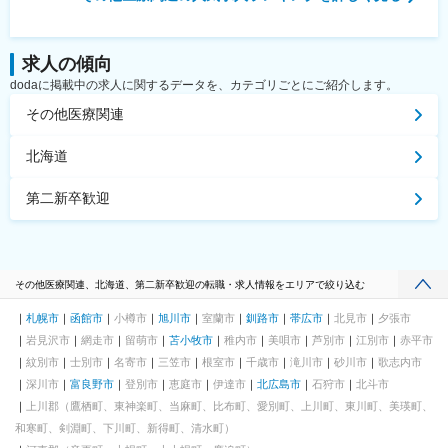
求人の傾向
dodaに掲載中の求人に関するデータを、カテゴリごとにご紹介します。
その他医療関連
北海道
第二新卒歓迎
その他医療関連、北海道、第二新卒歓迎の転職・求人情報をエリアで絞り込む
札幌市
函館市
小樽市
旭川市
室蘭市
釧路市
帯広市
北見市
夕張市
岩見沢市
網走市
留萌市
苫小牧市
稚内市
美唄市
芦別市
江別市
赤平市
紋別市
士別市
名寄市
三笠市
根室市
千歳市
滝川市
砂川市
歌志内市
深川市
富良野市
登別市
恵庭市
伊達市
北広島市
石狩市
北斗市
上川郡（鷹栖町、東神楽町、当麻町、比布町、愛別町、上川町、東川町、美瑛町、
和寒町、剣淵町、下川町、新得町、清水町）