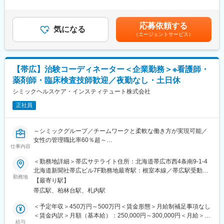
有＜残業手当＞有＜給与補足＞■その他固定手当/月：住宅手当
■就業環境
■入社後のフォロー体制：
（全員に必ず支給）■昇給：年1回※過去実績：平均3.2％UP■賞
土日休み可・リフレッシュ休暇を含む年間休日115日、産休・育
在宅医療サービスの業務が未経験の方でもご安心ください。
与：年3回（7月、10月、12月）※過去実績：平均2.9ヶ月分※初回
休後の復帰率90％以上など、ライフステージに合わせた働き方が
応募依頼する
業務習得に向けたOJT（実地研修）を実施しており、経験に応じ
気になる
賞与は30000円となります。※別枠の職務内容欄にその他補足情報
叶います。
（エージェントサービス）
て研修期間を調整します。研修は札幌本社で行う可能性もありま
があります。賃金はあくまでも目安の金額であり、選考を通じて
す。
上下する可能性があります。月給(月額)は固定手当を含めた表記で
■想定されるキャリアパス
す。
現場施術師としての経験を積み、管理者やエリアリーダー、教育
■組織構成：
担当など多様なキャリアステップが描けます。今後も事業拡大に
【帯広】治験コーディネーター＜企業勤務＞※看護師・
帯広営業所には現在7名が在籍しています（所長含む）。
伴いさらなるポジションが生まれます。
薬剤師・臨床検査技師歓迎／夜勤なし・土日休
・所長：62歳
・年齢構成：20代～60代まで幅広く在籍
シミックヘルスケア・インスティテュート株式会社
■企業の特徴/魅力
・男女比：男性6名、女性1名
高齢化社会のニーズに応え、12期連続増収・業界トップクラスの
正社員
若手からベテランまで、幅広く活躍しています。
実績を誇り、安定した基盤と成長性を兼ね備えています。
■キャリアパス
変更の範囲：会社の定める業務
～シミックグループ／チームワークと柔軟な働き方が実現可能／
営業経験を積んで頂いた後、20年後には帯広営業所の所長をお任
女性の管理職比率60％超～
せする可能性もあります。
仕事内容
■職務内容：超高齢化社会に突入し、様々な疾病に対して患者さん
当社はもともと医療ガスや在宅医療をメインにしているため、幅
や私たちのQOLを向上させるべく、新しい治療法を開発する必要
＜勤務地詳細＞帯広サテライト住所：北海道帯広市西4条南9-1-4
広い業務をお任せしたいと考えています（燃料以外の仕事も含ま
があります。今回はそのための治験を実施する際の患者さんおよ
北海道新聞社帯広ビル7F勤務地最寄駅：根室本線／帯広駅受動喫
れます。）
び医療機関のサポートを担う治験コーディネーター（通称CRC）
勤務地
煙対策：屋内全面禁煙変更の範囲：会社の定める事業所
長期的な視点で成長していただける方を歓迎します。
【最寄り駅】
を募集しています。
帯広駅、柏林台駅、札内駅
・治験被験者である患者さんへの内容説明補助、ケア／相談
■求める人物像：
・治験担当医師の補助
＜予定年収＞450万円～500万円＜賃金形態＞月給制補足事項なし
資格や経験をお持ちの方はもちろん歓迎ですが、何よりも現場で
・検査／投薬スケジュール調整、治験データの管理 など
＜賃金内訳＞月額（基本給）：250,000円～300,000円＜月給＞
の実務に真摯に取り組んでいただける方を求めています。
※職場は基本的に委託されている医療機関であるため、自宅からの
給与