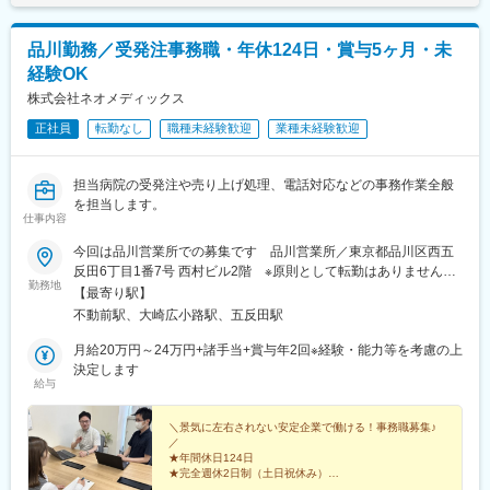
品川勤務／受発注事務職・年休124日・賞与5ヶ月・未
経験OK
株式会社ネオメディックス
正社員
転勤なし
職種未経験歓迎
業種未経験歓迎
担当病院の受発注や売り上げ処理、電話対応などの事務作業全般
を担当します。
仕事内容
今回は品川営業所での募集です 品川営業所／東京都品川区西五
反田6丁目1番7号 西村ビル2階 ※原則として転勤はありません。
勤務地
☆全国拠点☆■札幌本社■札幌北営業所■北見営業所■旭川営業所■
【最寄り駅】
釧路営業所■名寄営業所■帯広営業所■苫小牧営業所■岡山営業所■
不動前駅、大崎広小路駅、五反田駅
九州営業所■北関東営業所■横浜営業所■品川営業所
月給20万円～24万円+諸手当+賞与年2回※経験・能力等を考慮の上
決定します
給与
＼景気に左右されない安定企業で働ける！事務職募集♪
／
★年間休日124日
★完全週休2日制（土日祝休み）
★賞与年2回（昨年実績5ヶ月分）