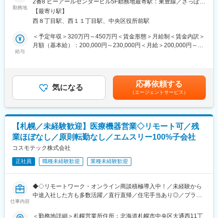
2番8 ピーアールセンタービル5F勤務地最寄駅：東豊線／さっぽろ
ム全体での目標が設定されているので、チームとしての一体感は
・青森や秋田などの東北北部地域にて、医療機関向けシステムの
勤務地
駅受動喫煙対策：屋内全面禁煙変更の範囲：会社の定める事業所
一般的な事業会社の営業と遜色ありません。むしろ個人ノルマが
【最寄り駅】
導入でトップクラスのシェアを誇るため、業務における認知度が
ない分、風通しがとても良いです。
西８丁目駅、西１１丁目駅、中央区役所前駅
高いです！
■外勤・内勤比率：
＜予定年収＞320万円～450万円＜賃金形態＞月給制＜賃金内訳＞
エリアや時期等によって異なりますが、外勤3から4割：内勤6か
■業務内容：
月額（基本給）：200,000円～230,000円＜月給＞200,000円～
ら7割となります。※外勤：医療機関訪問、内勤：オフィス勤務
医科、歯科、薬局、介護などの医療機関向けコンピュータシステ
給与
230,000円＜昇給有無＞有＜残業手当＞有＜給与補足＞諸手当：
ム（レセコン・電子薬歴・電子カルテ等）の開発および販売を手
家族手当・住宅手当・地域手当※給与条件は、ご年齢・ご経験考慮
【教育体制】
掛ける同社にてシステム導入時のサポート職（インストラクタ
の上決定致しますので、上記限りではございません。賃金はあく
未経験で転職してくる方も多い為教育体制が充実しており、業界
ー）として業務をご担当いただきます。
までも目安の金額であり、選考を通じて上下する可能性がありま
内でも随一との呼び声が高いです。同期入社者とともに2週間弱本
応募依頼する
気になる
す。月給(月額)は固定手当を含めた表記です。
社にて集合研修 を行います。会社の事や業務を遂行する上で必要
（エージェントサービス）
■業務詳細
な法令から実務まで座学中心でロープレを交えながら学びます。
具体的には下記の業務をご担当いただきます。
その後、各拠点に配属され業務を引継ぎながらOJT担当者ととも
・システム導入時のサポート業務
に医療機関へ同行するなど、徐々に業務を習得します。確認テス
・お客様問い合わせの応対
トやチェックシートを用いながら習熟度を測り、入社後1年程度で
【札幌／未経験歓迎】医療機器営業◇リモート可／残
・営業同行（システム導入時の製品概要、操作説明）
一人で担当を持てるようになります。尚、その後も定期的に中途
業ほぼなし／原則転勤なし／エムスリー100%子会社
・診療報酬改定など法令改正時のシステム変更
入社者に対してフォローを行う体制が整っています。
コスモテック株式会社
■顧客対応
変更の範囲：会社の定める業務
正社員
職種未経験歓迎
業種未経験歓迎
業務を行う際は領域ごとにチーム制を敷いています。個人で担当
の企業を持つ事は無く、事業所のインストラクター全体で顧客の
サポートを行います。
◆◇リモートワーク・オンライン商談積極導入中！／未経験から
顧客の要望に応じて、設定の変更や運用フローの見直し提案等を
中途入社した方も多数活躍／直行直帰／住宅手当あり◎／プライ
していただきます。
仕事内容
ム市場上場エムスリーの100%子会社◆◇
＜勤務地詳細＞札幌営業所住所：北海道札幌市中央区大通西11丁
■教育体制：