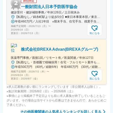
締切間近
一般財団法人日本予防医学協会
健診受付・健診補助事務／年休126日／土日祝休み
【転勤なし／錦糸町駅より徒歩5分】■東日本事業本部／東京都江東区毛利1-19-10 江間忠錦糸町ビル＜アクセス＞JR総武線（快速）、総武線（各駅停車）「錦糸町駅」南口より徒歩5分東京メトロ半蔵門線「錦糸町駅」B1出口より徒歩5分東京メトロ半蔵門線／都営新宿線「住吉駅」B2出口より徒歩5分※受動喫煙対策あり（オフィス内禁煙）
年収460万円／入社1年目 ※期末手当、住宅手当、残業手当（月10時間分）含む
掲載予定期間：
2026/7/13（月）
〜
2026/8/16（日）
気になる
更新日：
2026/7/13（月）
株式会社BREXA Advan(BREXAグループ)
医薬専門事務／面接1回／リモート有／医薬関連／年休127日
【転勤なし・首都圏で積極採用！在宅・フルリモート案件も有り！大手・優良企業が中心♪】■本社／大阪市淀川区宮原3-5-36 新大阪トラストタワー19F変更の範囲、上記を除く当社関連勤務地◆プロジェクト先例東京23区内、横浜、大宮、千葉、その他＜配属先最寄り駅の一例＞飯田橋／日本橋／浜松町／信濃町／四ツ谷／池袋／蒲田 など※過去の配属先は勤務地一覧に記載◆POINT！#大手企業など約300社の取引先あり！（製薬メーカー、製薬関連企業、化粧品関連企業、臨床研究センターなど）#最寄り駅から徒歩5～10分圏内の通いやすいオフィス＃在宅勤務・在宅プロジェクト多数＃定時退社基本＆土日祝休み＃安定性抜群の医療業界で事務として活躍＃未経験入社8割×研修センターで手厚くフォロー＃産育休の取得実績100％#転居を伴う転勤なし※受動喫煙対策：オフィス内禁煙
年収500万円 (40代／経験6年) 年収480万円 (30代／経験4年)
掲載予定期間：
2026/7/2（木）
〜
2026/8/24（月）
気になる
更新日：
2026/8/7（金）
※求人応募数の多い順にランキングしています（非公開求人は除く）。
※集計対象期間：2026/8/2（日）～2026/8/8（土）
※事情により掲載終了予定日よりも前に求人募集が終了していることもご
ざいます。その場合は当サイトから応募はできませんので、あらかじめご
了承ください。
その他医療関連
の人気求人ランキングを詳しく見る