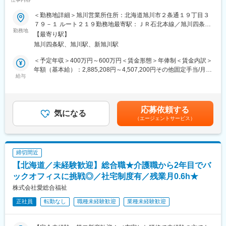
事業のさらなる拡大を見据え、各営業所における営業体制の強化
・リモートワーク（オンライン商談）導入率：３０％程度
能のセットアップ、帳票入力の設定
を図るため、このたび新たな仲間をお迎えすることとなりまし
・残業：１５時間程度
＜勤務地詳細＞旭川営業所住所：北海道旭川市２条通１９丁目３
た。
・営業スタイル：原則として、直行直帰の営業スタイルです（全
７９－１ ルート２１９勤務地最寄駅：ＪＲ石北本線／旭川四条駅
変更の範囲：会社の定める業務
勤務地
社共通）
受動喫煙対策：屋内全面禁煙変更の範囲：本文参照
【最寄り駅】
■業務詳細：
旭川四条駅、旭川駅、新旭川駅
病院や介護施設に向けて、入院・入所時に必要な衣類やタオル、
■教育体制：
日用品などをレンタルできる「アメニティサポートシステム」を
まずは商材についての知識や営業手法に関して、OJTを通じて勉
＜予定年収＞400万円～600万円＜賃金形態＞年俸制＜賃金内訳＞
提案する営業です。ニーズに応じて、人材派遣・紹介サービスや
強していただきます。
年額（基本給）：2,885,208円～4,507,200円その他固定手当/月：
院内売店の運営代行サービスも提案していきます。
給与
その後は先輩の既存顧客に対してのルート営業に同行していただ
30,000円固定残業手当/月：62,900円～94,400円（固定残業時間
き、キャッチアップしていただきます。
30時間0分/月）超過した時間外労働の残業手当は追加支給＜月額
主な営業活動は新規提案営業と既存フォローの両輪です。 社会貢
※人材紹介、自動車ディーラー、不動産営業など、業界未経験の方
＞333,334円～500,000円（12分割）（一律手当を含む）＜昇給有
献性も高く、今後の高齢化社会において成長が見込める成長産業
も多数活躍されています。
無＞有＜残業手当＞有＜給与補足＞※経験・能力・前職の給与など
応募依頼する
です。 また、病院や介護施設の業務軽減に貢献する事で、患者
気になる
を考慮するため上下する可能性があります・評価：年2回（4月・
（エージェントサービス）
様、利用者様へのサービス向上に直結する為、大変やりがいのあ
10月/売上実績だけでなく取り組み姿勢や提案プロセスなどの定性
るお仕事です。
■社風・雰囲気について：
評価も重視）・年収例：370-480万円(主任/入社2-3年)⇒420-550
キャリアを長期的に積んでいただくことを期待されていることも
万円(係長/入社3-5年)賃金はあくまでも目安の金額であり、選考を
■キャリアアップについて：
あり、長期的な就業を考えている方にピッタリです。社内での意
通じて上下する可能性があります。月給(月額)は固定手当を含めた
締切間近
本人の頑張りを昇給、昇格にて評価される制度が御座います。ま
見交換も活発に行われますので、積極的にやる気を持ってチャレ
表記です。
【北海道／未経験歓迎】総合職★介護職から2年目でバ
た、事業拡大に伴い、新規の営業所も出店しており、営業所長や
ンジ出来る方のご応募をお待ちしております。
エリアを管理する責任者などのポストがある為、早期のキャリア
ックオフィスに挑戦◎／社宅制度有／残業月0.6h★
アップが見込めます。 ※実際に入社4年前後で所長になった中途入
変更の範囲：会社の定める業務
株式会社愛総合福祉
社の方もいらっしゃいます。
正社員
転勤なし
職種未経験歓迎
業種未経験歓迎
■会社情報：
当社は入院中に必要となるアメニティ(パジャマ・タオル・日用