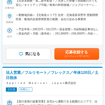
【完全未経験・第二新卒歓迎！／充実した研修で未経験の方でも
品）をレンタルするアメニティサポートシステムを提供している
安心／キャリアップ可能／将来の幹部候補／ジョブローテーショ
会社です。
仕事内容
ン制度で多様なキャリアプラン】
レンタルだけでなく、病院・介護施設内での申込の受付業務から
ご利用者への提供・回収・請求まで全て弊社で受け持っておりま
＜勤務地詳細＞【北海道エリア】住所：北海道富良野市 受動喫煙
★この求人の魅力★
す。そのため医療・介護施設の業務負担の軽減もでき多くのメリ
対策：敷地内全面禁煙変更の範囲：会社の定める事業所
介護スタッフや経理、総務、人事など自分の希望に合わせてキャ
勤務地
ットがあります。拠点は北海道から九州まで展開し、毎年増収・
リアを選択できる求人です！
増益と確実に業績伸長しています。
＜予定年収＞290万円～331万円＜賃金形態＞月給制補足事項なし
＜賃金内訳＞月額（基本給）：201,900円～236,000円＜月給＞
■入社後の流れ：
変更の範囲：本文参照
給与
201,900円～236,000円＜昇給有無＞有＜残業手当＞有＜給与補足
入社1年目は介護現場のお仕事を経験します。
＞※記載の年収は初年度のものです。2年目昇給あり。※記載の年
無資格でも就業可能な少人数の多機能型居宅介護施設もしくはグ
収は夜勤手当：1回5,000円の月6回分を含んだ金額となります。■
ループホームで就業いただきます。
小規模多機能型居宅介護での勤務のみ、別途で送迎手当：10,000/
2年目以降ご希望に応じて本社管理部へのジョブローテーションが
応募依頼する
気になる
月を支給賃金はあくまでも目安の金額であり、選考を通じて上下
可能です。
（エージェントサービス）
する可能性があります。月給(月額)は固定手当を含めた表記です。
※現場勤務の継続も可能です
本社勤務では経理、総務、人事などの部署の中から配属先が決定
いたします。事務系の仕事が中心になり、現場同様20-30代の社員
法人営業／フルリモート／フレックス／年休120日／土
が多くコミュニケーションが取りやすいく分からない事があれ
ば、すぐに相談が可能です。また、一度本社帰任した後でも、介
日祝休
護現場への復帰が可能です。
Ａｐｐｌｉｅｄ Ｍｅｄｉｃａｌ Ｊａｐａｎ株式会社
＜2年目以降のキャリア例＞
正社員
転勤なし
・採用にチャレンジし、3年目は現場職に戻りフロアリーダーなど
責任者の立場を目指す。
【直行直帰の提案営業】自宅から通勤できる範囲のエリアで、法
・経理にチャレンジし、3年目以降も経理として主任や係長を目指