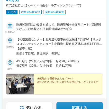
株式会社竹山(ほくやく・竹山ホールディングスグループ)
正社員
職種未経験歓迎
業種未経験歓迎
医療関連商品の提案を通して、医療現場を全面サポート／新規開
拓なし／お客様との信頼関係構築がカギ◎
仕事内容
【札幌業務センター】北海道札幌市白石区栄通4丁目3‐1【サッポ
ロロジスティクスセンター】北海道札幌市東区北31条東18丁目6-
勤務地
13【ハビア物流センター】北海道札幌市西区発寒15条14丁目3-3※
【最寄り駅】
勤務地は希望を考慮して決定します
南郷７丁目駅、新道東駅、発寒駅
430万円（27歳／入社2年目 月給28万9000円）
460万円（30歳／入社4年目 月給31万円）
給与
未経験から医療を支えるプロへ！
誰かのためになりたい気持ちを竹山がしっかり支えます
気になる
応募する