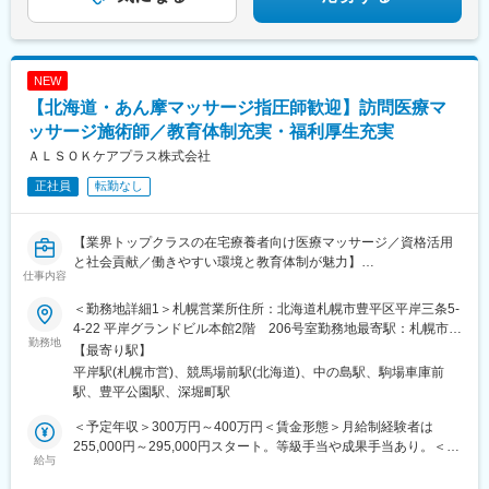
NEW
【北海道・あん摩マッサージ指圧師歓迎】訪問医療マ
ッサージ施術師／教育体制充実・福利厚生充実
ＡＬＳＯＫケアプラス株式会社
正社員
転勤なし
【業界トップクラスの在宅療養者向け医療マッサージ／資格活用
と社会貢献／働きやすい環境と教育体制が魅力】
仕事内容
■業務概要
＜勤務地詳細1＞札幌営業所住所：北海道札幌市豊平区平岸三条5-
当社は在宅療養者や介護を必要とされる方のご自宅や入居施設を
4-22 平岸グランドビル本館2階 206号室勤務地最寄駅：札幌市営
訪問し、健康保険が適用される医療マッサージ施術を提供してい
勤務地
地下鉄南北線／平岸駅受動喫煙対策：屋内全面禁煙＜勤務地詳細2
【最寄り駅】
ます。施術師として、ご利用者様の身体機能や精神機能の維持・
＞函館出張所住所：北海道函館市日吉町4-16-21 コンテ日吉5号室
平岸駅(札幌市営)、競馬場前駅(北海道)、中の島駅、駒場車庫前
向上、QOL（生活の質）向上を目指したサービスを展開し、地域
受動喫煙対策：屋内全面禁煙変更の範囲：会社の定める事業所
駅、豊平公園駅、深堀町駅
の方々が安心して生活できるよう支援する役割です。
＜予定年収＞300万円～400万円＜賃金形態＞月給制経験者は
■業務詳細
255,000円～295,000円スタート。等級手当や成果手当あり。＜賃
ご利用者様宅や施設へ訪問し、個々の身体状況や生活環境をふま
給与
金内訳＞月額（基本給）：244,000円＜月給＞244,000円＜昇給有
えて医療マッサージ施術や機能訓練、リハビリを実施します。主
無＞有＜残業手当＞有賃金はあくまでも目安の金額であり、選考