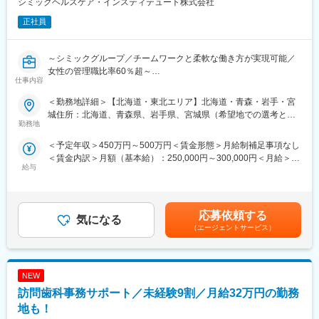
シミックヘルスケア・インスティテュート株式会社
変更の範囲：会社の定める業務
正社員
～シミックグループ／チームワークと柔軟な働き方が実現可能／
女性の管理職比率60％超～
仕事内容
■職務内容：超高齢化社会に突入し、様々な疾病に対して患者さん
や私たちのQOLを向上させるべく、新しい治療法を開発する必要
＜勤務地詳細＞【北海道・東北エリア】北海道・青森・岩手・宮
があります。今回はそのための治験を実施する際の患者さんおよ
城住所：北海道、青森県、岩手県、宮城県（希望地での選考と採
び医療機関のサポートを担う治験コーディネーター（通称CRC）
勤務地
用を実施いたします。） 受動喫煙対策：屋内全面禁煙変更の範
を募集しています。
囲：会社の定める事業所
＜予定年収＞450万円～500万円＜賃金形態＞月給制補足事項なし
・治験被験者である患者さんへの内容説明補助、ケア／相談
＜賃金内訳＞月額（基本給）：250,000円～300,000円＜月給＞
・治験担当医師の補助
給与
250,000円～300,000円＜昇給有無＞有＜残業手当＞有＜給与補足
・検査／投薬スケジュール調整、治験データの管理 など
＞■賞与2回（昨年度実績：4.4ヶ月）賃金はあくまでも目安の金額
※職場は基本的に委託されている医療機関であるため、自宅からの
であり、選考を通じて上下する可能性があります。月給(月額)は固
直行直帰が多いです。
定手当を含めた表記です。
■やりがい：CRCは疾病を抱えた患者さんやそれを治療しようと
応募依頼する
気になる
奮闘する医師やスタッフなど携わる相手が多いです。現在治療法
（エージェントサービス）
がなく苦しんでいる患者さんに対して薬を届けられたり、最前線
で治療にあたる医師やスタッフのサポートを行え、治験が無事に
終了すれば喜びはひとしおです。
NEW
■同社の教育体制：同社は同業他社からの転職だけでなく、看護師
など未経験で転職してくる方も多いです。そのため教育体制が充
訪問歯科事務サポート／未経験9割／月給32万円の勤務
実しています。入社は原則偶数月と決まっており、同期入社者と
地も！
ともに2週間弱本社にて集合研修を行います。会社のことや業務を