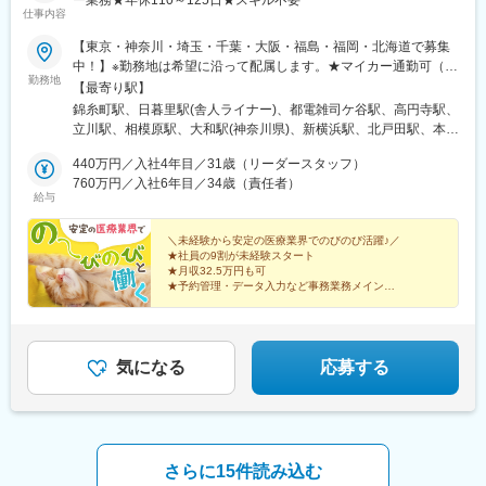
ー業務★年休110～125日★スキル不要
仕事内容
【東京・神奈川・埼玉・千葉・大阪・福島・福岡・北海道で募集
中！】※勤務地は希望に沿って配属します。★マイカー通勤可（勤
勤務地
務場所による）★受動喫煙対策：屋内全面禁煙★福岡は2026年9
【最寄り駅】
月開院予定のオープニングスタッフ＜東京エリア＞錦糸町事業所
錦糸町駅、日暮里駅(舎人ライナー)、都電雑司ケ谷駅、高円寺駅、
日暮里事業所池袋事業所高円寺事業所立川事業所＜神奈川エリア
立川駅、相模原駅、大和駅(神奈川県)、新横浜駅、北戸田駅、本川
＞相模原事業所大和事業所横浜事業所＜埼玉エリア＞戸田事業所
越駅、大宮駅(埼玉県)、津田沼駅、千葉駅、市川駅、四天王寺前夕
大宮事業所川越事業所＜千葉エリア＞船橋事業所千葉事業所市川
440万円／入社4年目／31歳（リーダースタッフ）
陽ケ丘駅、博多駅、郡山駅(福島県)、北２４条駅、北広島駅、菊水
事業所＜大阪エリア＞浪速事務所＜福島エリア＞郡山事業所＜福
760万円／入社6年目／34歳（責任者）
駅、宮の沢駅、日暮里駅、東池袋駅、新高円寺駅、立川南駅、川
給与
岡エリア＞福岡事業所＜北海道エリア＞札幌事業所北広島事業所
越市駅、新津田沼駅、京成千葉駅、市川真間駅、恵美須町駅、東
白石区事業所西区事業所
札幌駅、西日暮里駅、鬼子母神前駅、栄町駅(千葉県)、国府台駅
＼未経験から安定の医療業界でのびのび活躍♪／
★社員の9割が未経験スタート
★月収32.5万円も可
★予約管理・データ入力など事務業務メイン
★特別な経験・医療の知識・PCスキルは不要
★全国27拠点展開＆新拠点も拡大中
★設立から連続増収を継続中
気になる
応募する
さらに15件読み込む