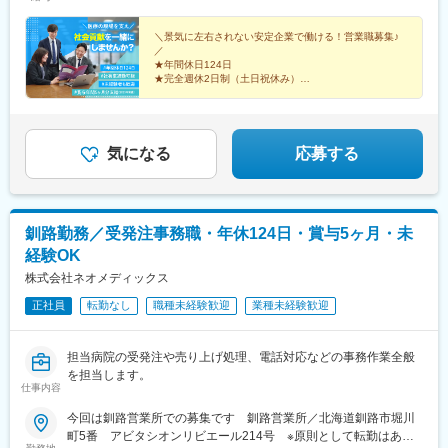
ます※経験・能力等を考慮の上当社規定により決定します
＼景気に左右されない安定企業で働ける！営業職募集♪
／
★年間休日124日
★完全週休2日制（土日祝休み）
★賞与年2回（昨年実績5ヶ月分）
★住宅手当・燃料手当あり♪
★既存顧客のルート営業メインです！
気になる
応募する
釧路勤務／受発注事務職・年休124日・賞与5ヶ月・未
経験OK
株式会社ネオメディックス
正社員
転勤なし
職種未経験歓迎
業種未経験歓迎
担当病院の受発注や売り上げ処理、電話対応などの事務作業全般
を担当します。
仕事内容
今回は釧路営業所での募集です 釧路営業所／北海道釧路市堀川
町5番 アビタシオンリビエール214号 ※原則として転勤はあり