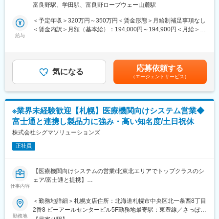
増益と確実に業績伸長しています。
富良野駅、学田駅、富良野ロープウェー山麓駅
■業務内容
北海道富良野市を中心に、ご利用者様のご自宅へ訪問し、生活を
変更の範囲：会社の定める業務
＜予定年収＞320万円～350万円＜賃金形態＞月給制補足事項なし
支えるお仕事です。
＜賃金内訳＞月額（基本給）：194,000円～194,900円＜月給＞
給与
194,000円～194,900円＜昇給有無＞有＜残業手当＞有＜給与補足
・身体介護（入浴・排せつ・食事介助など）
＞2年目昇給あり。その他時間外手当通勤手当役職手当 など賃金
・生活援助（掃除・洗濯・買い物など）
はあくまでも目安の金額であり、選考を通じて上下する可能性が
・日常の見守りや声かけ
あります。月給(月額)は固定手当を含めた表記です。
応募依頼する
気になる
（エージェントサービス）
訪問介護は、流れ作業ではありません。
その方の生活空間の中で、その人らしさを守る支援を行います。
四季の移ろいを感じるこの町で、
ご利用者様の“当たり前の日常”を守ります。
※業界未経験歓迎【札幌】医療機関向けシステム営業◆
富士通と連携し製品力に強み・高い知名度/土日祝休
最初は必ず先輩が同行。
一人で任せることはありませんのでご安心ください。
株式会社シグマソリューションズ
残業はほぼないので、定時に帰ることが可能です。（残業時間月
正社員
30分程度）
■研修制度
【医療機関向けシステムの営業/北東北エリアでトップクラスのシ
・各事業所の座学・実技研修、年次に応じたフォローアップ研修
ェア/富士通と提携】
に加え、キャリア志向の社員に向けた管理職育成研修など多様な
仕事内容
■魅力
研修・フォロー体制を用意しています。
・青森や秋田などの東北北部地域にて、医療機関向けシステムの
＜勤務地詳細＞札幌支店住所：北海道札幌市中央区北一条西8丁目
・キャリアアップに必要な資格は1~3年目にかけて取得が可能で
導入でトップクラスのシェアを誇るため、業務における認知度が
2番8 ピーアールセンタービル5F勤務地最寄駅：東豊線／さっぽろ
す。
高いです！
勤務地
駅受動喫煙対策：屋内全面禁煙変更の範囲：会社の定める事業所