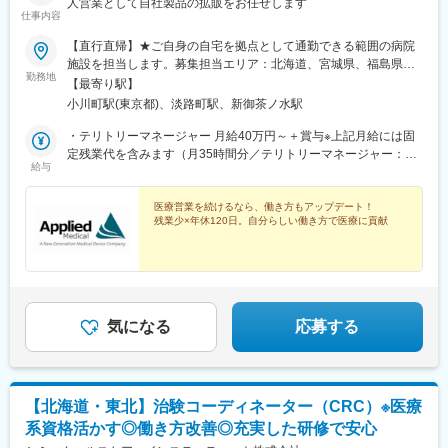
人営業として自社製品の拡販をお任せします
すなど
仕事内容
＊3-5年目で、リーダーや管理職になることが可能です。スピード
感持ってキャリアアップできます。
【直行直帰】★ご自身の自宅を拠点として通勤できる範囲の病院
施設を担当します。募集担当エリア：北海道、宮城県、福島県、
■研修制度について
勤務地
東京都★U・Iターン歓迎★自宅を事務所とし、直行直帰で通勤で
【最寄り駅】
各事業所ごとの座学・実技研修、年次に応じたフォローアップ研
きる範囲をテリトリーとして担当していただきます（出張あり）
小川町駅(東京都)、淡路町駅、新御茶ノ水駅
修に加え、キャリア志向の社員に向けた管理職育成研修など多様
【本社住所】東京都千代田区内神田1-14-8 KANDA SQUARE
な研修・フォロー体制を用意しています。
GATE 6F＜アクセス＞・都営新宿線「小川町」徒歩5分・東京メト
・テリトリーマネージャー 月給40万円～＋賞与※上記月給には固
また、キャリアアップに必要な資格は1~3年目にかけて取得が可
ロ千代田線「新御茶ノ水」、丸ノ内線「淡路町」徒歩6分・
定残業代を含みます（月35時間分／テリトリーマネージャー：10
能です。
給与
JR「神田」徒歩7分※受動喫煙対策：屋内全面禁煙
万円～）※上記を超える時間外労働分は追加で支給します※経験・
資格取得に必要な外部講習や試験は出社扱い・費用全額支給し、
能力・スキルを考慮のうえ決定します※詳細はオファー時にご確認
全面的にバックアップいたします。
ください
医療営業を続けるなら、働き方もアップデート！
残業少×年休120日。自分らしい働き方で医療に貢献
★当社では月の残業時間の平均が0.6時間であり、「残業ゼロ」を
実現しています！夜勤は平均週1回であり身体的負担も少なく長期
的に働くことが出来ます。
★ジョブローテーション制度を用いて、未経験から人事・経理・
総務などの管理部門へのキャリアチェンジが可能です。
気になる
応募する
■当社について
愛総合福祉では、年齢や経験は問わず興味を持っていただいた方
とは全員と面接をさせていただいております。
会社説明会を随時開催しておりますので、お気軽にご参加くださ
【北海道・東北】治験コーディネーター（CRC）※医療
い♪
系資格活かす◎働き方改善◎充実した研修で安心
日時：月・木／13:30～15:00