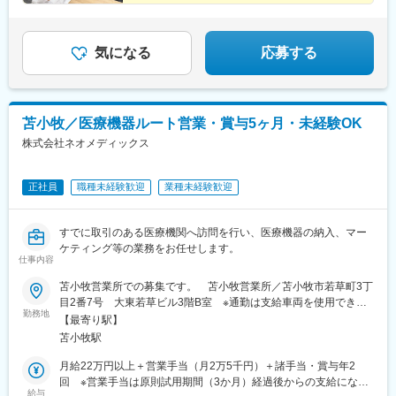
★住宅手当・精勤手当あり♪
★残業月10h程度でオフも充実！
気になる
応募する
苫小牧／医療機器ルート営業・賞与5ヶ月・未経験OK
株式会社ネオメディックス
正社員
職種未経験歓迎
業種未経験歓迎
すでに取引のある医療機関へ訪問を行い、医療機器の納入、マー
ケティング等の業務をお任せします。
仕事内容
苫小牧営業所での募集です。 苫小牧営業所／苫小牧市若草町3丁
目2番7号 大東若草ビル3階B室 ※通勤は支給車両を使用できま
勤務地
す
【最寄り駅】
苫小牧駅
月給22万円以上＋営業手当（月2万5千円）＋諸手当・賞与年2
回 ※営業手当は原則試用期間（3か月）経過後からの支給になり
給与