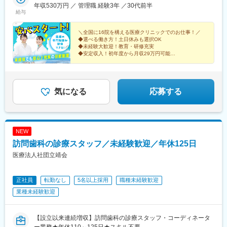
丁目1-1 ※26年10月開院予定（勤務開始は9月中旬から）大宮院
年収530万円 ／ 管理職 経験3年 ／30代前半
駅、上野駅、汐留駅、立川駅、栄町駅(千葉県)、京成船橋駅、北新
給与
／さいたま市大宮区宮町1-5■関西大阪梅田院／大阪市北区梅田1-
地駅、三宮駅(神戸新交通)、大通駅、新宿駅、末広町駅(東京都)、
10-1神戸三宮院／神戸市中央区琴ノ緒町5-4-8京都院／京都市下京
上野御徒町駅、内幸町駅、立川南駅、千葉駅、東海神駅、東梅田
区塩小路通烏丸西入東塩小路町614
＼全国に16院を構える医療クリニックでのお仕事！／
駅、神戸三宮駅(阪神)
◆選べる働き方！土日休みも選択OK
◆未経験大歓迎！教育・研修充実
◆安定収入！初年度から月収29万円可能
◆業界大手！開院以来うなぎ登りの成長
◆関東・関西エリアで積極採用中！
気になる
応募する
NEW
訪問歯科の診療スタッフ／未経験歓迎／年休125日
医療法人社団立靖会
正社員
転勤なし
5名以上採用
職種未経験歓迎
業種未経験歓迎
【設立以来連続増収】訪問歯科の診療スタッフ・コーディネータ