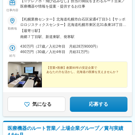
【☆テレアポ・飛び込みなし】担当の病院をまわるルート営業／
医療機器や情報を提案・提供するお仕事
仕事内容
【札幌業務センター】北海道札幌市白石区栄通4丁目3‐1【サッポ
ロロジスティクスセンター】北海道札幌市東区北31条東18丁目6-
勤務地
13【ハビア物流センター】北海道札幌市西区発寒15条14丁目3-3※
【最寄り駅】
勤務地は希望を考慮して決定します
南郷７丁目駅、新道東駅、発寒駅
430万円（27歳／入社2年目 月給28万9000円）
460万円（30歳／入社4年目 月給31万円）
給与
【営業×医療】創業90年の安定企業で
あなたの力を活かし、北海道の医療を支えませんか？
気になる
応募する
医療機器のルート営業／上場企業グループ／賞与実績
4.6か月