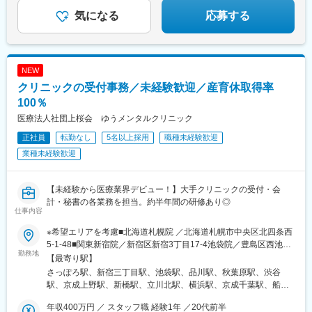
気になる
応募する
NEW
クリニックの受付事務／未経験歓迎／産育休取得率
100％
医療法人社団上桜会 ゆうメンタルクリニック
正社員
転勤なし
5名以上採用
職種未経験歓迎
業種未経験歓迎
【未経験から医療業界デビュー！】大手クリニックの受付・会
計・秘書の各業務を担当。約半年間の研修あり◎
仕事内容
※希望エリアを考慮■北海道札幌院 ／北海道札幌市中央区北四条西
5-1-48■関東新宿院／新宿区新宿3丁目17-4池袋院／豊島区西池袋
勤務地
1-15-9品川院／港区港南2-3-1秋葉原院／千代田区神田佐久間町1-
【最寄り駅】
13渋谷院／渋谷区道玄坂1-3-1 ※26年11月リニューアル予定（勤
さっぽろ駅、新宿三丁目駅、池袋駅、品川駅、秋葉原駅、渋谷
務開始は10月中旬から）上野院／台東区上野6-16-16新橋院／港
駅、京成上野駅、新橋駅、立川北駅、横浜駅、京成千葉駅、船橋
区新橋2丁目19-2立川院／立川市曙町2-3-1横浜院／横浜市西区北
駅、大宮駅(埼玉県)、大阪梅田駅(阪神線)、三ノ宮駅、京都駅、札
幸1-11-20千葉院／千葉市中央区富士見2-2-3船橋院／船橋市本町7
年収400万円 ／ スタッフ職 経験1年 ／20代前半
幌駅、新宿駅(東京メトロ)、高輪ゲートウェイ駅、岩本町駅、神泉