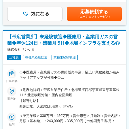
治医やケアマネジャーと連携し、施術計画の立案・実施、施術経
を通じて上下する可能性があります。月給(月額)は固定手当を含め
過の記録、報告書の作成、ご利用者様やご家族への施術説明や健
た表記です。
応募依頼する
康管理アドバイスなど、幅広いサポートを行います。ご利用者様
気になる
（エージェントサービス）
が安心して生活できるよう、丁寧なコミュニケーションとサポー
トを大切にしています。
■扱うサービス
【帯広営業所】未経験歓迎◆医療用・産業用ガスの営
健康保険が適用される訪問医療マッサージサービスを提供してお
業◆年休124日・残業月５H◆地域インフラを支える◎
り、介護保険の限度額を気にせず利用できるため、多くの方に選
ばれています。
株式会社サンケミ
正社員
職種未経験歓迎
業種未経験歓迎
■組織構成
全国32拠点、施術師約550名が在籍し、さらなる事業拡大を進め
る成長企業です。チームワークを重視した組織体制が特徴です。
◇◆医療用・産業用ガスの供給販売事業／幅広い業務経験が積み
キャリアアップが可能◆◇
■業務の魅力
仕事内容
資格や技術を活かし、ご利用者様の生活に直接貢献できる社会貢
■業務内容：
＜勤務地詳細＞帯広営業所住所：北海道河西郡芽室町東芽室基線
献性の高い仕事です。安定した需要があり、やりがいと働きやす
帯広営業所にて、以下の業務を担当していただきます。
11-6 受動喫煙対策：屋内全面禁煙
さを両立できます。
・燃料ガスの販売・設備工事・検針、並びに付随する一切の業務
勤務地
【最寄り駅】
・在宅医療サービス業務を含む帯広営業所内業務全般
■教育体制
西帯広駅、大成駅(北海道)、芽室駅
少人数の営業所のため、燃料ガス関連業務と在宅医療サービス業
入社後は2日間のオンライン基礎研修、現場OJT、先輩施術師のサ
務の両方に従事していただきます。
＜予定年収＞330万円～450万円＜賃金形態＞月給制＜賃金内訳＞
ポート、教育支援制度など未経験者も安心して学び成長できる体
地域に密着したサービスを提供する、やりがいのあるお仕事で
月額（基本給）：243,000円～335,000円その他固定手当/月：
制を整えています。
す。
給与
7,000円～15,000円＜月給＞250,000円～350,000円＜昇給有無＞