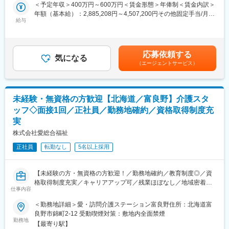
日用品などをレンタルできる「アメニティサポートシステム」を
＜予定年収＞400万円～600万円＜賃金形態＞年俸制＜賃金内訳＞
提案する営業です。ニーズに応じて、人材派遣・紹介サービスや
年額（基本給）：2,885,208円～4,507,200円その他固定手当/月：
変更の範囲：会社の定める業務
院内売店の運営代行サービスも提案していきます。
給与
30,000円固定残業手当/月：62,900円～94,400円（固定残業時間
30時間0分/月）超過した時間外労働の残業手当は追加支給＜月額
主な営業活動は新規提案営業と既存フォローの両輪です。 社会貢
＞333,334円～500,000円（12分割）（一律手当を含む）＜昇給有
献性も高く、今後の高齢化社会において成長が見込める成長産業
無＞有＜残業手当＞有＜給与補足＞※経験・能力・前職の給与など
応募依頼する
です。 また、病院や介護施設の業務軽減に貢献する事で、患者
気になる
を考慮するため上下する可能性があります・評価：年2回（4月・
（エージェントサービス）
様、利用者様へのサービス向上に直結する為、大変やりがいのあ
10月/売上実績だけでなく取り組み姿勢や提案プロセスなどの定性
るお仕事です。
評価も重視）・年収例：370-480万円(主任/入社2-3年)⇒420-550
万円(係長/入社3-5年)賃金はあくまでも目安の金額であり、選考を
■キャリアアップについて：
通じて上下する可能性があります。月給(月額)は固定手当を含めた
未経験・無資格の方歓迎【北海道／富良野】介護スタ
本人の頑張りを昇給、昇格にて評価される制度が御座います。ま
表記です。
ッフ◇面接1回／正社員／勤務地確約／資格取得制度充
た、事業拡大に伴い、新規の営業所も出店しており、営業所長や
実
エリアを管理する責任者などのポストがある為、早期のキャリア
アップが見込めます。 ※実際に入社4年前後で所長になった中途入
株式会社愛総合福祉
社の方もいらっしゃいます。
正社員
転勤なし
5名以上採用
■会社情報：
当社は入院中に必要となるアメニティ(パジャマ・タオル・日用
【未経験の方・無資格の方歓迎！／勤務地確約／教育制度◎／資
品）をレンタルするアメニティサポートシステムを提供している
格取得制度充実／キャリアアップ可／残業ほぼなし／地域密着型
会社です。
仕事内容
の少人数介護施設／社会貢献性◎】
レンタルだけでなく、病院・介護施設内での申込の受付業務から
ご利用者への提供・回収・請求まで全て弊社で受け持っておりま
＜勤務地詳細＞愛・訪問介護ステーション富良野住所：北海道富
★介護現場で経験を積み、資格取得もしながら介護の専門職をめ
す。そのため医療・介護施設の業務負担の軽減もでき多くのメリ
良野市錦町2-12 受動喫煙対策：敷地内全面禁煙
ざしていただきます。
勤務地
ットがあります。拠点は北海道から九州まで展開し、毎年増収・
【最寄り駅】