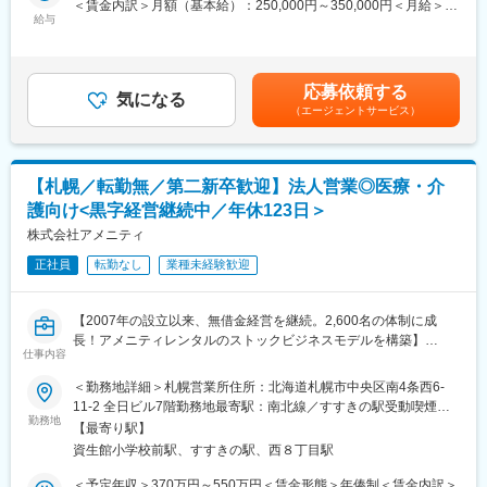
＜賃金内訳＞月額（基本給）：250,000円～350,000円＜月給＞
い女性も活躍しやすい環境です。正社員の場合、転勤可能性はあ
※職場は基本的に委託されている医療機関であるため、自宅からの
給与
250,000円～350,000円＜昇給有無＞有＜残業手当＞有＜給与補足
りますが、定期的にあるものではなく適性や希望に応じて配置し
直行直帰が多いです。
＞■日本SMO協会公認CRC試験合格者で一般職対象に技能手当支
ています。
■やりがい：CRCは疾病を抱えた患者さんやそれを治療しようと
給（月3,000円）■CRC手当：35,000～（固定で支給されます）■
奮闘する医師やスタッフなど携わる相手が多いです。現在治療法
賞与2回（昨年度実績：4.4ヶ月）賃金はあくまでも目安の金額で
変更の範囲：会社の定める業務
応募依頼する
がなく苦しんでいる患者さんに対して薬を届けられたり、最前線
気になる
あり、選考を通じて上下する可能性があります。月給(月額)は固定
（エージェントサービス）
で治療にあたる医師やスタッフのサポートを行え、治験が無事に
手当を含めた表記です。
終了すれば喜びはひとしおです。
■同社の教育体制：同社は同業他社からの転職だけでなく、看護師
など未経験で転職してくる方も多いです。そのため教育体制が充
【札幌／転勤無／第二新卒歓迎】法人営業◎医療・介
実しています。入社は原則偶数月と決まっており、同期入社者と
護向け<黒字経営継続中／年休123日＞
ともに2週間弱本社にて集合研修を行います。会社のことや業務を
遂行する上で必要な法令から実務まで座学中心でロープレを交え
株式会社アメニティ
ながら学んでいきます。その後、各拠点に配属され先輩社員から
正社員
転勤なし
業種未経験歓迎
業務を引継ぎながらOJT担当者とともに医療機関へ同行するな
ど、徐々に業務を身に着けていきます。確認テストやチェックシ
ートを用いながら習熟度を測り、入社後1年程度で一人で担当を持
【2007年の設立以来、無借金経営を継続。2,600名の体制に成
てるようになります。なお、その後も定期的に中途入社者に対し
長！アメニティレンタルのストックビジネスモデルを構築】
てフォローを行う体制が整っています。
仕事内容
事業のさらなる拡大を見据え、各営業所における営業体制の強化
■同社の魅力：
を図るため、このたび新たな仲間をお迎えすることとなりまし
＜勤務地詳細＞札幌営業所住所：北海道札幌市中央区南4条西6-
・チームワーク：通常は1人で業務にあたることが多いですが、困
た。
11-2 全日ビル7階勤務地最寄駅：南北線／すすきの駅受動喫煙対
ったときや先輩や上司がサポートしてくれるため、安心して進め
勤務地
策：屋内全面禁煙変更の範囲：本文参照
られます。また、家族の急な体調不良や突発休の場合にも周囲が
【最寄り駅】
■業務詳細：
代理対応をしてくれる風土があり、チームワークが強みです。
資生館小学校前駅、すすきの駅、西８丁目駅
病院や介護施設に向けて、入院・入所時に必要な衣類やタオル、
・働きやすい環境：2019年度の月間の平均残業時間は12.1時間で
日用品などをレンタルできる「アメニティサポートシステム」を
＜予定年収＞370万円～550万円＜賃金形態＞年俸制＜賃金内訳＞
した。管理職における女性比率も63.6%と、ライフイベントの多