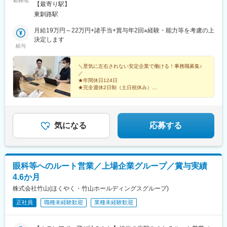
勤務地
ません。☆全国拠点☆■札幌本社■札幌北営業所■北見営業所■旭川
【最寄り駅】
営業所■釧路営業所■名寄営業所■帯広営業所■苫小牧営業所■岡山
東釧路駅
営業所■九州営業所■北関東営業所■横浜営業所■品川営業所
月給19万円～22万円+諸手当+賞与年2回※経験・能力等を考慮の上
決定します
給与
＼景気に左右されない安定企業で働ける！事務職募集♪
／
★年間休日124日
★完全週休2日制（土日祝休み）
★賞与年2回（昨年実績5ヶ月分）
★住宅手当・燃料手当あり♪
★残業月10h程度でオフも充実！
気になる
応募する
眼科等へのルート営業／上場企業グループ／賞与実績
4.6か月
株式会社竹山(ほくやく・竹山ホールディングスグループ)
正社員
職種未経験歓迎
業種未経験歓迎