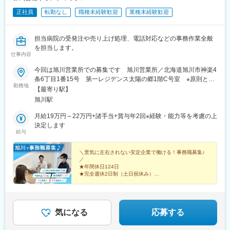
正社員
転勤なし
職種未経験歓迎
業種未経験歓迎
担当病院の受発注や売り上げ処理、電話対応などの事務作業全般
を担当します。
仕事内容
今回は旭川営業所での募集です 旭川営業所／北海道旭川市神楽4
条6丁目1番15号 第一レジデンス太陽の郷1階C号室 ※原則とし
勤務地
て転勤はありません。☆全国拠点☆■札幌本社■札幌北営業所■北
【最寄り駅】
見営業所■旭川営業所■釧路営業所■名寄営業所■帯広営業所■苫小
旭川駅
牧営業所■岡山営業所■九州営業所■北関東営業所■横浜営業所■品
川営業所
月給19万円～22万円+諸手当+賞与年2回※経験・能力等を考慮の上
決定します
給与
＼景気に左右されない安定企業で働ける！事務職募集♪
／
★年間休日124日
★完全週休2日制（土日祝休み）
★賞与年2回（昨年実績5ヶ月分）
★住宅手当・燃料手当あり♪
★残業月10h程度でオフも充実！
気になる
応募する