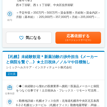
※資格取得に必要な外部講習や試験は出社扱い・費用全額支給し全
【最寄り駅】
面的にバックアップいたします。
西８丁目駅、西１１丁目駅、中央区役所前駅
■業務内容
医療機関向けのシステム開発・販売を行っている同社にて主に札
＜予定年収＞350万円～500万円＜賃金形態＞月給制＜賃金内訳＞
■キャリアアップの流れ（例）
幌市内を中心に道内の医療機関（調剤薬局）に向けて、システム
月額（基本給）：205,000円～357,000円＜月給＞205,000円～
・1年目：初任者研修取得。基礎的な介護技術を身に付ける。
の導入提案営業を行っていただきます。また将来的に上記システ
給与
357,000円＜昇給有無＞有＜残業手当＞有＜給与補足＞■賞与実績:
・2,3年目：実務者研修終了。後輩指導にも関わる存在へ。
ムのほか、医科や歯科向けのシステムについても扱う機会があり
年2回賃金はあくまでも目安の金額であり、選考を通じて上下する
・3年目以降：介護福祉士取得。現場リーダーやサービス提供責任
ます。
可能性があります。月給(月額)は固定手当を含めた表記です。
者へ。
自社製品のほか富士通などの有名企業の製品も扱うため、業界で
・5年目以降：計画作成担当やケアマネージャーなど、専門職とし
応募依頼する
の知名度は高いです。
気になる
て活動の場が広がる
（エージェントサービス）
また、営業する際は、チーム体制で行っていただくため、チーム
メンバーの営業社員と一緒に提案を行っていただきます。そのた
■1日のスケジュール（例）
め医療関係の知識に不安がある方でも挑戦することができます。
8：00 事業所へ出勤、訪問先の確認と準備
9：00 A様宅 デイサービスの送り出し
【札幌】未経験歓迎＊新薬治験の渉外担当《メーカー
■職務内容詳細：
10：30 B様宅 掃除・洗濯
と病院を繋ぐ…》★土日祝休／ノルマや目標無し
入社後は、先輩社員に同行し、既存顧客の引継ぎや訪問を通じて
12：00 お昼休憩（事業所内でも外でもOK）
業務の流れを習得していただきます。OJTを中心に、既存顧客対
シミックヘルスケア・インスティテュート株式会社
13：30 C様宅 入浴介助
応を実践しながら基礎知識や提案スキルを身につけていただきま
15：00 D様宅 排泄介助・掃除
正社員
す。業務に慣れてきた頃に取り組んでいただく新規営業について
16：00 E様宅 買い物代行
です。飛び込み営業はほとんど行っておらず、主にお問い合わせ
17：00 管理者へ1日の報告、帰宅
への対応や既存顧客からのご紹介を通じた提案活動を行っていま
◇◆◇未経験から憧れの医療業界へ挑戦！医薬品メーカーと病院
す。
※最初は必ず先輩が同行します！
をつなぐ仕事です！土日祝休み・フレックス・リモート可活用可
明確な担当顧客数は定められていませんが、目安として50～60社
仕事内容
能で働き方◎/文系職種・完全未経験の方も活躍中！もちろんUタ
程度をご担当いただく想定です。
■当社について
ーン・Iターンの方も大歓迎です◇◆◇
＜勤務地詳細＞札幌オフィス住所：北海道札幌市中央区北五条西
年齢や経験は問わず興味を持っていただいた方とは全員と面接を
6-2-2 札幌センタービル （札幌オフィス）勤務地最寄駅：JR線／
■教育体制