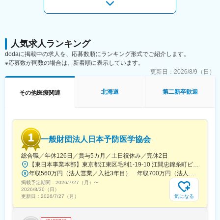
人気求人ランキング
dodaに掲載中の求人を、応募数順にランキング形式でご紹介します。
※応募数が同数の場合は、新着順に表示しています。
更新日：
2026/8/9（日）
北海道
第二新卒歓迎
その他医療関連
一般財団法人日本予防医学協会
総合職／年休126日／賞与5カ月／土日祝休み／完休2日
【東日本事業本部】東京都江東区毛利1-19-10 江間忠錦糸町ビル※訪問先からの直行直帰が可能です！＜アクセス＞・JR総武線（快速・各駅停車）／東京メトロ半蔵門線 錦糸町駅より徒歩5分・東京メトロ半蔵門線／都営新宿線 住吉駅より徒歩5分※受動喫煙対策:屋内全面禁煙
年収560万円（法人営業／入社3年目） 年収700万円（法人営業・チームリーダー／入社5年目）
掲載予定期間：
2026/7/27（月）
〜
2026/8/30（日）
気になる
更新日：
2026/7/27（月）