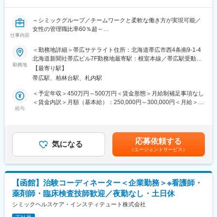
ど、徐々に業務を身に着けていきます。確認テストやチェックシ
ートを用いながら習熟度を測り、入社後1年程度で一人で担当を持
～シミックグループ／チームワークと柔軟な働き方が実現可能／
てるようになります。なお、その後も定期的に中途入社者に対し
女性の管理職比率60％超～
てフォローを行う体制が整っています。
仕事内容
■職務内容：超高齢化社会に突入し、様々な疾病に対して患者さん
■同社の魅力：
や私たちのQOLを向上させるべく、新しい治療法を開発する必要
＜勤務地詳細＞帯広サテライト住所：北海道帯広市西4条南9-1-4
・チームワーク：通常は1人で業務にあたることが多いですが、困
があります。今回はそのための治験を実施する際の患者さんおよ
北海道新聞社帯広ビル7F勤務地最寄駅：根室本線／帯広駅受動喫
ったときや先輩や上司がサポートしてくれるため、安心して進め
び医療機関のサポートを担う治験コーディネーター（通称CRC）
勤務地
煙対策：屋内全面禁煙変更の範囲：会社の定める事業所
られます。また、家族の急な体調不良や突発休の場合にも周囲が
【最寄り駅】
を募集しています。
代理対応をしてくれる風土があり、チームワークが強みです。
帯広駅、柏林台駅、札内駅
・治験被験者である患者さんへの内容説明補助、ケア／相談
・働きやすい環境：2019年度の月間の平均残業時間は12.1時間で
・治験担当医師の補助
＜予定年収＞450万円～500万円＜賃金形態＞月給制補足事項なし
した。管理職における女性比率も63.6%と、ライフイベントの多
・検査／投薬スケジュール調整、治験データの管理 など
＜賃金内訳＞月額（基本給）：250,000円～300,000円＜月給＞
い女性も活躍しやすい環境です。正社員の場合、転勤可能性はあ
※職場は基本的に委託されている医療機関であるため、自宅からの
給与
250,000円～300,000円＜昇給有無＞有＜残業手当＞有＜給与補足
りますが、定期的にあるものではなく適性や希望に応じて配置し
直行直帰が多いです。
＞■賞与2回（昨年度実績：4.4ヶ月）賃金はあくまでも目安の金額
ています。
■やりがい：CRCは疾病を抱えた患者さんやそれを治療しようと
であり、選考を通じて上下する可能性があります。月給(月額)は固
奮闘する医師やスタッフなど携わる相手が多いです。現在治療法
定手当を含めた表記です。
変更の範囲：会社の定める業務
応募依頼する
がなく苦しんでいる患者さんに対して薬を届けられたり、最前線
気になる
（エージェントサービス）
で治療にあたる医師やスタッフのサポートを行え、治験が無事に
終了すれば喜びはひとしおです。
■同社の教育体制：同社は同業他社からの転職だけでなく、看護師
など未経験で転職してくる方も多いです。そのため教育体制が充
【函館】治験コーディネーター＜企業勤務＞※看護師・
実しています。入社は原則偶数月と決まっており、同期入社者と
薬剤師・臨床検査技師歓迎／夜勤なし・土日休
ともに2週間弱本社にて集合研修を行います。会社のことや業務を
遂行する上で必要な法令から実務まで座学中心でロープレを交え
シミックヘルスケア・インスティテュート株式会社
ながら学んでいきます。その後、各拠点に配属され先輩社員から