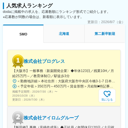
■午前：
人気求人ランキング
・治験の進捗状況の確認や患者様対応の予定などを、院内の治験
dodaに掲載中の求人を、応募数順にランキング形式でご紹介します。
事務局に共有
※応募数が同数の場合は、新着順に表示しています。
・来院された患者様の診察や検査に同席し、治験が手順通りに行
われているか、患者様の状態変化が無いかを確認します。
更新日：
2026/8/7（金）
■午後：
・患者様の報告書作成
北海道
第二新卒歓迎
SMO
・治験の参加候補となる患者様をカルテから探す
・医師との打ち合わせ
【研修制度について】
■基礎研修が充実：
株式会社プログレス
入社後1か月は研修期間となります。ビジネスマナーやPCスキル
研修が入社後研修としてあり、PC慣れしていない方も安心してご
【大阪市】一般事務〈新薬開発企業〉◆年休123日／残業10H／月
入社いただけます。
給25万円～／教育体制◎／駅徒歩3分
■配属後も丁寧なフォロー：
＜勤務地詳細＞本社住所：大阪府大阪市中央区今橋3-1-7 日本生命今橋ビル受動喫煙対策：屋内全面禁煙変更の範囲：無
現場配属後は、OJTで独り立ちまでサポートその後も定期的なフ
＜予定年収＞350万円～450万円＜賃金形態＞月給制■特記事項なし＜賃金内訳＞月額（基本給）：232,000円～260,000円固定残業手当/月：18,000円～20,000円（固定残業時間10時間0分/月）超過した時間外労働の残業手当は追加支給＜月給＞250,000円～280,000円（一律手当を含む）＜昇給有無＞有＜残業手当＞有＜給与補足＞■賞与（年4回）：初年度0.7か月分、2年目以降1.4か月（変動有）■昇給（年1回以上）＊通勤手当（全額）＊住宅手当＊習い事支援手当 （社員が契約した習い事を上限7,000円として80％を支給）＊医療費補助手当 （社員とその両親の保険診療の医療費の自己負担額の50％を支給）賃金はあくまでも目安の金額であり、選考を通じて上下する可能性があります。月給(月額)は固定手当を含めた表記です。
ォローアップ研修や、専門性を高める継続研修、階層別研修など
掲載予定期間：
2026/7/30（木）
〜
様々な研修をご用意しています。
2026/10/28（水）
気になる
更新日：
2026/7/30（木）
【働きやすい制度と環境】
・ご自宅から1時間程度で通える施設をお任せする予定です。
・スーパーフレックスタイム制を導入しており、社員自身が業務
株式会社アイロムグループ
のスケジュールに合わせて始業、就業時間を決めることができま
す。
【飯田橋】事務（見積作成等）◆正社員／年間休日120日／土日祝