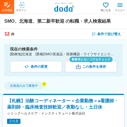
会員登録
ログイン
気になる
メニュー
SMO、北海道、第二新卒歓迎
の転職・求人検索結果
12
条件で並び替え
件
現在の検索条件
[勤務地]北海道 [業種]SMO-医薬品・医療機器・ライフサイエンス・医療系サービス [詳細条件](募集・採用情報)第二新卒歓迎
新着求人をいつでもチェック
条件の変更
この条件を保存
北海道
のみで募集中
【札幌】治験コーディネーター＜企業勤務＞※看護師・
薬剤師・臨床検査技師歓迎／夜勤なし・土日休
シミックヘルスケア・インスティテュート株式会社
正社員