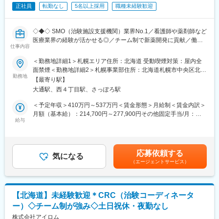
ながら学んでいきます。その後、各拠点に配属され先輩社員から
正社員
転勤なし
5名以上採用
職種未経験歓迎
業務を引継ぎながらOJT担当者とともに医療機関へ同行するな
ど、徐々に業務を身に着けていきます。確認テストやチェックシ
ートを用いながら習熟度を測り、入社後1年程度で一人で担当を持
◇◆◇ SMO（治験施設支援機関）業界No.1／看護師や薬剤師など
てるようになります。なお、その後も定期的に中途入社者に対し
医療業界の経験が活かせる◎／チーム制で新薬開発に貢献／働き
てフォローを行う体制が整っています。
仕事内容
方改革制度多数 ◇◆◇
■同社の魅力：
＜勤務地詳細1＞札幌エリア住所：北海道 受動喫煙対策：屋内全
・チームワーク：通常は1人で業務にあたることが多いですが、困
【CRC=治験コーディネーターとは？】
面禁煙＜勤務地詳細2＞札幌事業部住所：北海道札幌市中央区北一
ったときや先輩や上司がサポートしてくれるため、安心して進め
病院・クリニックを訪問して、患者様や医師や院内スタッフ、さ
勤務地
条西4-2-2 札幌ノースプラザ11階 勤務地最寄駅：札幌市営地下鉄
られます。また、家族の急な体調不良や突発休の場合にも周囲が
【最寄り駅】
らに製薬企業との連絡・調整役を担います。また、治験を受けて
線／大通駅受動喫煙対策：屋内全面禁煙変更の範囲：会社の定め
代理対応をしてくれる風土があり、チームワークが強みです。
大通駅、西４丁目駅、さっぽろ駅
いただく患者様の相談相手となり、じっくり向き合う仕事です。
る事業所
・働きやすい環境：2019年度の月間の平均残業時間は12.1時間で
＜予定年収＞410万円～537万円＜賃金形態＞月給制＜賃金内訳＞
した。管理職における女性比率も63.6%と、ライフイベントの多
【CRCのやりがい】
月額（基本給）：214,700円～277,900円その他固定手当/月：
い女性も活躍しやすい環境です。正社員の場合、転勤可能性はあ
CRCが集めている臨床データは、新薬の承認申請に欠かせない根
給与
58,000円～77,000円＜月給＞272,700円～354,900円＜昇給有無
りますが、定期的にあるものではなく適性や希望に応じて配置し
拠データであり、CRCは新薬開発の一翼を担っております。
＞有＜残業手当＞有＜給与補足＞前職・経験を考慮の上、決定致
ています。
また、薬の効果を患者様の近くで見ることができ、喜びの声を直
します。■年収内訳＝(基本給＋手当)×12ヶ月＋賞与■各種手当：
接聞けることもあります。患者様や医療機関から「ありがとう」
CRC手当・休日連絡対応手当■賞与：年2回（6月、12月）／昇
変更の範囲：会社の定める業務
応募依頼する
と感謝の言葉をいただけたときの喜びは、ひとしおです。
気になる
給：年1回（10月）※業績に応じ、決算賞与（秋季賞与）支給の場
（エージェントサービス）
合あり（10月）■時間外・休日出勤手当等の割増賃金は別途支給
【一日の流れ※一例】
賃金はあくまでも目安の金額であり、選考を通じて上下する可能
■朝：担当の医療機関に出勤
性があります。月給(月額)は固定手当を含めた表記です。
■午前：
【北海道】未経験歓迎＊CRC（治験コーディネータ
・治験の進捗状況の確認や患者様対応の予定などを、院内の治験
ー）◇チーム制が強み◇土日祝休・夜勤なし
事務局に共有
・来院された患者様の診察や検査に同席し、治験が手順通りに行
株式会社アイロム