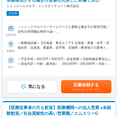
系資格活かす◎働き方改善◎充実した研修で安心
・個人ノルマは無く、チーム全体で協力しながら治験を進めてい
く風土がありますので、営業未経験の方でも早期にキャッチアッ
シミックヘルスケア・インスティテュート株式会社
変更の範囲：会社の定める業務
プすることができます！
正社員
・原則転勤はなく、残業も月10～20時間、年休125日（土日
祝）、直行直帰可能で非常にワークライフバランスを保って長期
就業ができます！
～シミックグループ／チームワークと柔軟な働き方が実現可能／
女性の管理職比率60％超～
■SMAの仕事内容：
仕事内容
■職務内容：超高齢化社会に突入し、様々な疾病に対して患者さん
治験実施を行っていただける提携医療機関の新規拡大、および既
や私たちのQOLを向上させるべく、新しい治療法を開発する必要
＜勤務地詳細＞【北海道・東北エリア】北海道・青森・岩手・宮
存施設とのリレーションの強化がSMAのメインミッションです。
があります。今回はそのための治験を実施する際の患者さんおよ
城住所：北海道、青森県、岩手県、宮城県（希望地での選考と採
医療機関への新規治験紹介やアンケート回収、新規施設開拓を行
び医療機関のサポートを担う治験コーディネーター（通称CRC）
勤務地
用を実施いたします。） 受動喫煙対策：屋内全面禁煙変更の範
い、医師や治験依頼者（製薬会社等）の窓口となっていただきま
を募集しています。
囲：会社の定める事業所
す。
＜予定年収＞450万円～500万円＜賃金形態＞月給制補足事項なし
・治験被験者である患者さんへの内容説明補助、ケア／相談
また、治験をスムーズに行えるよう、医師や関連部門のアポイン
＜賃金内訳＞月額（基本給）：250,000円～300,000円＜月給＞
・治験担当医師の補助
ト取得等の院内調整、契約書の作成や管理、各種委員会の申請手
給与
250,000円～300,000円＜昇給有無＞有＜残業手当＞有＜給与補足
・検査／投薬スケジュール調整、治験データの管理 など
続きなどの業務をご担当頂きます。
＞■賞与2回（昨年度実績：4.4ヶ月）賃金はあくまでも目安の金額
※職場は基本的に委託されている医療機関であるため、自宅からの
また、治験事務局は営業的側面と事務的側面を併せ持つお仕事で
であり、選考を通じて上下する可能性があります。月給(月額)は固
直行直帰が多いです。
す。
定手当を含めた表記です。
■やりがい：CRCは疾病を抱えた患者さんやそれを治療しようと
応募依頼する
治験を依頼する製薬企業側と受け入れる医療機関側、双方の間に
気になる
奮闘する医師やスタッフなど携わる相手が多いです。現在治療法
（エージェントサービス）
立ち、お互いが納得できる点を調整する役割もあり、社会貢献性
がなく苦しんでいる患者さんに対して薬を届けられたり、最前線
の高いやりがいのあるお仕事です。
で治療にあたる医師やスタッフのサポートを行え、治験が無事に
終了すれば喜びはひとしおです。
■ご入社後の流れとキャリアパス：
【医療従事者の方も歓迎】医療機関への法人営業 ※未経
■同社の教育体制：同社は同業他社からの転職だけでなく、看護師
導入研修後、OJTにて仕事の仕方を学んでいただきます。1年ほど
など未経験で転職してくる方も多いです。そのため教育体制が充
験歓迎／社会貢献性の高い営業職／エムスリーG
で一人前と呼ばれるくらいの習熟度になります。その後はグルー
実しています。入社は原則偶数月と決まっており、同期入社者と