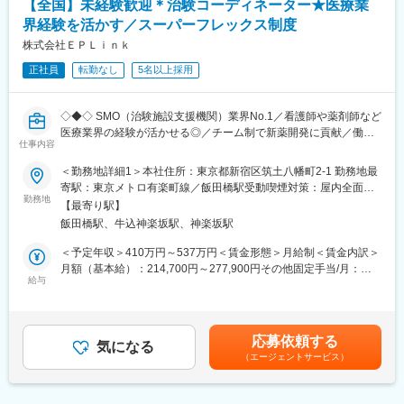
など未経験で転職してくる方も多いです。そのため教育体制が充
【全国】未経験歓迎＊治験コーディネーター★医療業
実しています。入社は原則偶数月と決まっており、同期入社者と
界経験を活かす／スーパーフレックス制度
ともに2週間弱本社にて集合研修を行います。会社のことや業務を
株式会社ＥＰＬｉｎｋ
遂行する上で必要な法令から実務まで座学中心でロープレを交え
ながら学んでいきます。その後、各拠点に配属され先輩社員から
正社員
転勤なし
5名以上採用
業務を引継ぎながらOJT担当者とともに医療機関へ同行するな
ど、徐々に業務を身に着けていきます。確認テストやチェックシ
ートを用いながら習熟度を測り、入社後1年程度で一人で担当を持
◇◆◇ SMO（治験施設支援機関）業界No.1／看護師や薬剤師など
てるようになります。なお、その後も定期的に中途入社者に対し
医療業界の経験が活かせる◎／チーム制で新薬開発に貢献／働き
仕事内容
てフォローを行う体制が整っています。
方改革制度多数 ◇◆◇
■同社の魅力：
＜勤務地詳細1＞本社住所：東京都新宿区筑土八幡町2-1 勤務地最
・チームワーク：通常は1人で業務にあたることが多いですが、困
【CRC=治験コーディネーターとは？】
寄駅：東京メトロ有楽町線／飯田橋駅受動喫煙対策：屋内全面禁
ったときや先輩や上司がサポートしてくれるため、安心して進め
病院・クリニックを訪問して、患者様や医師や院内スタッフ、さ
勤務地
煙＜勤務地詳細2＞全国いずれかの医療施設住所：全国いずれかの
【最寄り駅】
られます。また、家族の急な体調不良や突発休の場合にも周囲が
らに製薬企業との連絡・調整役を担います。また、治験を受けて
医療施設 受動喫煙対策：屋内全面禁煙変更の範囲：会社の定める
飯田橋駅、牛込神楽坂駅、神楽坂駅
代理対応をしてくれる風土があり、チームワークが強みです。
いただく患者様の相談相手となり、じっくり向き合う仕事です。
事業所
・働きやすい環境：2019年度の月間の平均残業時間は12.1時間で
＜予定年収＞410万円～537万円＜賃金形態＞月給制＜賃金内訳＞
した。管理職における女性比率も63.6%と、ライフイベントの多
【CRCのやりがい】
月額（基本給）：214,700円～277,900円その他固定手当/月：
い女性も活躍しやすい環境です。正社員の場合、転勤可能性はあ
CRCが集めている臨床データは、新薬の承認申請に欠かせない根
給与
58,000円～77,000円＜月給＞272,700円～354,900円＜昇給有無
りますが、定期的にあるものではなく適性や希望に応じて配置し
拠データであり、CRCは新薬開発の一翼を担っております。
＞有＜残業手当＞有＜給与補足＞前職・経験を考慮の上、決定致
ています。
また、薬の効果を患者様の近くで見ることができ、喜びの声を直
します。■年収内訳＝(基本給＋手当)×12ヶ月＋賞与■各種手当：
接聞けることもあります。患者様や医療機関から「ありがとう」
CRC手当・休日連絡対応手当■賞与：年2回（6月、12月）／昇
応募依頼する
変更の範囲：会社の定める業務
と感謝の言葉をいただけたときの喜びは、ひとしおです。
気になる
給：年1回（10月）※業績に応じ、決算賞与（秋季賞与）支給の場
（エージェントサービス）
合あり（10月）■時間外・休日出勤手当等の割増賃金は別途支給
【一日の流れ※一例】
賃金はあくまでも目安の金額であり、選考を通じて上下する可能
■朝：担当の医療機関に出勤
性があります。月給(月額)は固定手当を含めた表記です。