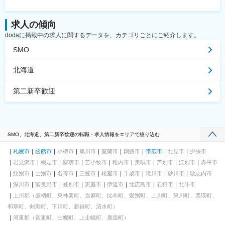
求人の傾向
dodaに掲載中の求人に関するデータを、カテゴリごとにご紹介します。
SMO
北海道
第二新卒歓迎
SMO、北海道、第二新卒歓迎の転職・求人情報をエリアで絞り込む
札幌市
函館市
小樽市
旭川市
室蘭市
釧路市
帯広市
北見市
夕張市
岩見沢市
網走市
留萌市
苫小牧市
稚内市
美唄市
芦別市
江別市
赤平市
紋別市
士別市
名寄市
三笠市
根室市
千歳市
滝川市
砂川市
歌志内市
深川市
富良野市
登別市
恵庭市
伊達市
北広島市
石狩市
北斗市
上川郡（鷹栖町、東神楽町、当麻町、比布町、愛別町、上川町、東川町、美瑛町、
和寒町、剣淵町、下川町、新得町、清水町）
河東郡（音更町、士幌町、上士幌町、鹿追町）