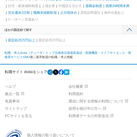
社宅・家賃補助制度
上場企業
中国語を活かす
退職金制度
残業20時間未満
完全週休2日制
職種未経験歓迎
土日祝休み
原則定時退社
海外出張あり
U・Iターン支援あり
ほかの固定給で探す
固定給25万円以上
固定給35万円以上
転職・求人doda（デューダ）トップ
北海道
北海道
医薬品・医療機器・ライフサイエンス・医
療系サービス
SMO
第二新卒歓迎の転職・求人情報
転職サイト dodaをシェア
ヘルプ
会社概要
拠点一覧
利用規約
免責事項
通信に関する情報の利用について
サイトマップ
採用を検討中の方へ
PCサイトを見る
利用者データの外部送信
個人情報の取り扱いについて