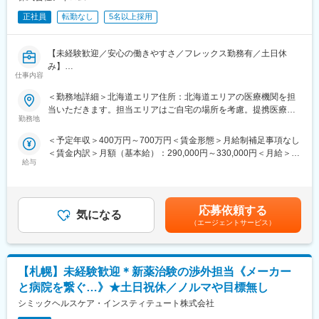
われているか、患者様の状態変化が無いかを確認します。
正社員
転勤なし
5名以上採用
■午後：
・患者様の報告書作成
・治験の参加候補となる患者様をカルテから探す
【未経験歓迎／安心の働きやすさ／フレックス勤務有／土日休
・医師との打ち合わせ
み】
仕事内容
【研修制度について】
■業務詳細／治験コーディネーター（CRCって何？）
＜勤務地詳細＞北海道エリア住所：北海道エリアの医療機関を担
■基礎研修が充実：
新しい薬や治療法が安全で効果的かどうかを確かめるための臨床
当いただきます。担当エリアはご自宅の場所を考慮。提携医療施
入社後1か月は研修期間となります。ビジネスマナーやPCスキル
試験（治験）をサポートする仕事です。
勤務地
設に外訪します。 受動喫煙対策：屋内全面禁煙変更の範囲：無
研修が入社後研修としてあり、PC慣れしていない方も安心してご
入社いただけます。
＜予定年収＞400万円～700万円＜賃金形態＞月給制補足事項なし
＜具体的に＞
■配属後も丁寧なフォロー：
＜賃金内訳＞月額（基本給）：290,000円～330,000円＜月給＞
患者さんが治験に参加する手続きを助けたり、治験中のデータを
現場配属後は、OJTで独り立ちまでサポートその後も定期的なフ
給与
290,000円～330,000円＜昇給有無＞有＜残業手当＞有＜給与補足
収集・管理をします。
ォローアップ研修や、専門性を高める継続研修、階層別研修など
＞※能力・経験に応じて決定致します。■賞与：年2回（夏7月・冬
また、患者さんや医師とのコミュニケーションを取り、試験がス
様々な研修をご用意しています。
12月）賃金はあくまでも目安の金額であり、選考を通じて上下す
ムーズに進むように調整。
る可能性があります。月給(月額)は固定手当を含めた表記です。
治験が成功するためにはCRCの役割が非常に重要で、医療の進歩
応募依頼する
【働きやすい制度と環境】
気になる
に貢献できるやりがいのある仕事です。
（エージェントサービス）
・ご自宅から1時間程度で通える施設をお任せする予定です。
※担当する医療機関に常駐しての業務となります。
・スーパーフレックスタイム制を導入しており、社員自身が業務
のスケジュールに合わせて始業、就業時間を決めることができま
■治験コーディネーターで得られるスキル：
す。
【札幌】未経験歓迎＊新薬治験の渉外担当《メーカー
（1）コミュニケーション力：
・5日間のリフレッシュ休暇制度や、時間単位で取得できる有給休
患者さんに治験の内容をわかりやすく説明したり、医師や看護師
と病院を繋ぐ…》★土日祝休／ノルマや目標無し
暇。
と連携することで伝える力が身に付きます。
シミックヘルスケア・インスティテュート株式会社
・産前産後休暇（妊娠中時短勤務あり）、子供が3歳になるまで取
（2）スケジュール管理力：
得できる育児休業、