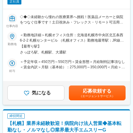
治験には決まった検査や診察の予定があるため、患者さんが無理
正社員
復帰後は短時間勤務制度の利用も可能。
なく通えるように予定を調整する力が身につきます。
※育児休業から復帰し3ヶ月後に、育児補助支援金を給付。
（3）医療の知識：
※育児休業、時短勤務制度は入社～1年経過後から取得可能。
◇◆◇未経験から憧れの医療業界へ挑戦！医薬品メーカーと病院
薬の種類や副作用、検査の内容など、医療に関する知識が自然と
をつなぐ仕事です！土日祝休み・フレックス・リモート可活用可
増えていきます。薬剤師や看護師と話す機会も多いため学ぶこと
仕事内容
能で働き方◎/文系職種・完全未経験の方も活躍中！もちろんUタ
も多いです。
変更の範囲：会社の定める業務
ーン・Iターンの方も大歓迎です◇◆◇
（4）パソコンや書類の整理力：
＜勤務地詳細＞札幌オフィス住所：北海道札幌市中央区北五条西
検査の結果を記録したり、書類をまとめたりする仕事もありま
6-2-2 札幌センタービル （札幌オフィス）勤務地最寄駅：JR線／
【当ポジションについて（SMA・治験事務局担当とは）】
す。パソコンの使い方や、正確に記録する力が身につきます。
勤務地
札幌駅受動喫煙対策：屋内全面禁煙変更の範囲：会社の定める事
【最寄り駅】
治験を実施したい『製薬メーカー』と実施可能な『病院』をつな
（5）チームで働く力：
業所（リモートワーク含む）
さっぽろ駅、札幌駅、大通駅
ぐ、架け橋のようなお仕事です。正式名称をSMA（治験事務局担
治験は医師、看護師、薬剤師など、いろんな職種の人と協力して
当）といい、医療業界の専門職種となります。
進めるので、チームワークの大切さを学べます。
＜予定年収＞450万円～550万円＜賃金形態＞月給制特記事項なし
＜賃金内訳＞月額（基本給）：275,000円～350,000円＜月給＞
【業務概要】
【同社で働くメリット】
給与
275,000円～350,000円＜昇給有無＞有＜残業手当＞有＜給与補足
「治験」を担ってもらう病院を探す事で、薬が世に出るために欠
■安心の働きやすさ：
＞※経験能力等を考慮し、当社規定により優遇賃金はあくまでも目
かせないフローに携わることができ、多種多様な新薬開発を支援
フレックスタイム制も取り入れ、柔軟に働き方をアレンジ可能。
安の金額であり、選考を通じて上下する可能性があります。月給
する事で、日本の医療を支えるやりがいがあります。
残業時間も月10時間程度、産休育休の取得実績も多数あり、育児
(月額)は固定手当を含めた表記です。
応募依頼する
手当もございます。
気になる
（エージェントサービス）
【業務詳細】
■業務内容：
■充実の研修制度：
製薬企業や治験実施施設(病院)に対し、治験実施のための各種折衝
導入研修が80時間あり、手厚いフォロー体制があります。
や環境整備支援、事務業務などを担当していただきます。治験開
CRC社内認定制度を採用し、継続研修を充実させることで常に新
締切間近
始の準備・開始・終了までのプロセスを推進頂きます。
しい知識を身につけ、スキルアップできる環境を用意していま
【札幌】業界未経験歓迎！病院向け法人営業◆基本転
■具体的には…：
す。
・社内や社外の関係者との交渉・相談
勤なし・ノルマなし◎業界最大手エムスリーG