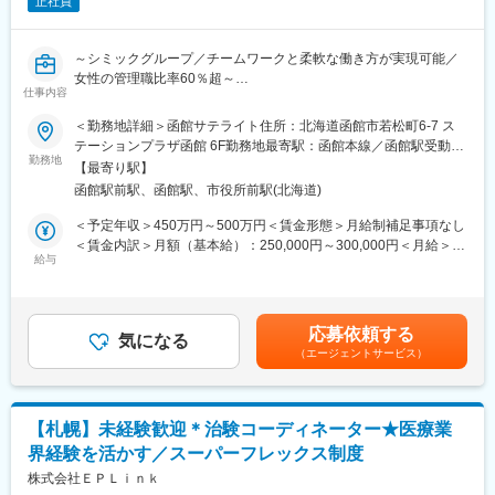
正社員
業務を引継ぎながらOJT担当者とともに医療機関へ同行するな
ど、徐々に業務を身に着けていきます。確認テストやチェックシ
ートを用いながら習熟度を測り、入社後1年程度で一人で担当を持
～シミックグループ／チームワークと柔軟な働き方が実現可能／
てるようになります。なお、その後も定期的に中途入社者に対し
女性の管理職比率60％超～
てフォローを行う体制が整っています。
仕事内容
■職務内容：超高齢化社会に突入し、様々な疾病に対して患者さん
■同社の魅力：
や私たちのQOLを向上させるべく、新しい治療法を開発する必要
＜勤務地詳細＞函館サテライト住所：北海道函館市若松町6-7 ス
・チームワーク：通常は1人で業務にあたることが多いですが、困
があります。今回はそのための治験を実施する際の患者さんおよ
テーションプラザ函館 6F勤務地最寄駅：函館本線／函館駅受動喫
ったときや先輩や上司がサポートしてくれるため、安心して進め
び医療機関のサポートを担う治験コーディネーター（通称CRC）
勤務地
煙対策：屋内全面禁煙変更の範囲：会社の定める事業所
られます。また、家族の急な体調不良や突発休の場合にも周囲が
【最寄り駅】
を募集しています。
代理対応をしてくれる風土があり、チームワークが強みです。
函館駅前駅、函館駅、市役所前駅(北海道)
・治験被験者である患者さんへの内容説明補助、ケア／相談
・働きやすい環境：2019年度の月間の平均残業時間は12.1時間で
・治験担当医師の補助
＜予定年収＞450万円～500万円＜賃金形態＞月給制補足事項なし
した。管理職における女性比率も63.6%と、ライフイベントの多
・検査／投薬スケジュール調整、治験データの管理 など
＜賃金内訳＞月額（基本給）：250,000円～300,000円＜月給＞
い女性も活躍しやすい環境です。正社員の場合、転勤可能性はあ
※職場は基本的に委託されている医療機関であるため、自宅からの
給与
250,000円～300,000円＜昇給有無＞有＜残業手当＞有＜給与補足
りますが、定期的にあるものではなく適性や希望に応じて配置し
直行直帰が多いです。
＞■賞与2回（昨年度実績：4.4ヶ月）賃金はあくまでも目安の金額
ています。
■やりがい：CRCは疾病を抱えた患者さんやそれを治療しようと
であり、選考を通じて上下する可能性があります。月給(月額)は固
奮闘する医師やスタッフなど携わる相手が多いです。現在治療法
定手当を含めた表記です。
変更の範囲：会社の定める業務
応募依頼する
がなく苦しんでいる患者さんに対して薬を届けられたり、最前線
気になる
（エージェントサービス）
で治療にあたる医師やスタッフのサポートを行え、治験が無事に
終了すれば喜びはひとしおです。
■同社の教育体制：同社は同業他社からの転職だけでなく、看護師
など未経験で転職してくる方も多いです。そのため教育体制が充
【札幌】未経験歓迎＊治験コーディネーター★医療業
実しています。入社は原則偶数月と決まっており、同期入社者と
界経験を活かす／スーパーフレックス制度
ともに2週間弱本社にて集合研修を行います。会社のことや業務を
遂行する上で必要な法令から実務まで座学中心でロープレを交え
株式会社ＥＰＬｉｎｋ