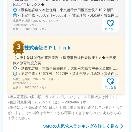
・5日間のリフレッシュ休暇制度や、時間単位で取得できる有給休
休み／フレックス◆
暇。
＜勤務地詳細＞本社住所：東京都千代田区富士見2-10-2 飯田橋グラン・ブルーム勤務地最寄駅：各線／飯田橋駅受動喫煙対策：屋内全面禁煙
・産前産後休暇（妊娠中時短勤務あり）、子供が3歳になるまで取
＜予定年収＞360万円～560万円＜賃金形態＞月給制＜賃金内訳＞月額（基本給）：290,000円～350,000円＜月給＞290,000円～350,000円＜昇給有無＞有＜残業手当＞有＜給与補足＞※詳細は、能力・経験に応じて決定します。■昇給：年1回■賞与：年2回（但し、決算賞与追加支給にて年3回の実績有）賃金はあくまでも目安の金額であり、選考を通じて上下する可能性があります。月給(月額)は固定手当を含めた表記です。
得できる育児休業、
掲載予定期間：
2026/7/30（木）
〜
復帰後は短時間勤務制度の利用も可能。
2026/10/28（水）
※育児休業から復帰し3ヶ月後に、育児補助支援金を給付。
気になる
更新日：
2026/7/30（木）
※育児休業、時短勤務制度は入社～1年経過後から取得可能。
株式会社ＥＰＬｉｎｋ
変更の範囲：会社の定める業務
【大阪】治験関係の事務業務 ＜医療事務経験者歓迎！＞◆土日祝
休／教育制度充実
＜勤務地詳細＞大阪事業部住所：大阪府大阪市中央区道修町1-5-18 朝日生命道修町ビル3階勤務地最寄駅：大阪市営堺筋線／北浜駅受動喫煙対策：敷地内全面禁煙変更の範囲：会社の定める事業所
＜予定年収＞346万円～462万円＜賃金形態＞月給制＜賃金内訳＞月額（基本給）：210,500円～277,900円その他固定手当/月：8,000円～15,000円＜月給＞218,500円～292,900円＜昇給有無＞有＜残業手当＞有＜給与補足＞前職・経験を考慮の上、決定致します。■年収内訳＝基本給×12ヶ月＋賞与（基本給×4ヶ月)■賞与：年2回（6月、12月）／昇給：年1回（10月）※業績に応じ、決算賞与（秋季賞与）支給の場合あり（10月）■時間外・休日出勤手当等の割増賃金は別途支給賃金はあくまでも目安の金額であり、選考を通じて上下する可能性があります。月給(月額)は固定手当を含めた表記です。
掲載予定期間：
2026/7/20（月）
〜
2026/10/18（日）
気になる
更新日：
2026/7/20（月）
※求人応募数の多い順にランキングしています（非公開求人は除く）。
※集計対象期間：2026/7/31（金）～2026/8/6（木）
※事情により掲載終了予定日よりも前に求人募集が終了していることもご
ざいます。その場合は当サイトから応募はできませんので、あらかじめご
了承ください。
SMO
の人気求人ランキングを詳しく見る