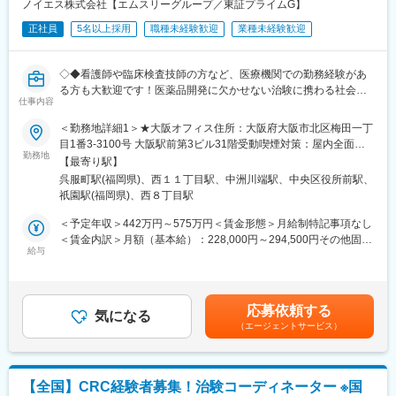
ノイエス株式会社【エムスリーグループ／東証プライムG】
プマネージャーや管理職を目指してスキルを積んでいただきま
ともに2週間弱本社にて集合研修を行います。会社のことや業務を
す。
遂行する上で必要な法令から実務まで座学中心でロープレを交え
正社員
5名以上採用
職種未経験歓迎
業種未経験歓迎
ながら学んでいきます。その後、各拠点に配属され先輩社員から
変更の範囲：会社の定める業務
業務を引継ぎながらOJT担当者とともに医療機関へ同行するな
◇◆看護師や臨床検査技師の方など、医療機関での勤務経験があ
ど、徐々に業務を身に着けていきます。確認テストやチェックシ
る方も大歓迎です！医薬品開発に欠かせない治験に携わる社会貢
ートを用いながら習熟度を測り、入社後1年程度で一人で担当を持
仕事内容
献性の高い営業ポジションです◆◇
てるようになります。なお、その後も定期的に中途入社者に対し
てフォローを行う体制が整っています。
＜勤務地詳細1＞★大阪オフィス住所：大阪府大阪市北区梅田一丁
【求人概要】
■同社の魅力：
目1番3-3100号 大阪駅前第3ビル31階受動喫煙対策：屋内全面禁
新薬開発に欠かせない治験の実施を支援する同社にて、治験施設
・チームワーク：通常は1人で業務にあたることが多いですが、困
勤務地
煙＜勤務地詳細2＞福岡オフィス住所：福岡県福岡市博多区店屋町
【最寄り駅】
開拓・フォローの営業活動を行っていただきます。中途入社者も
ったときや先輩や上司がサポートしてくれるため、安心して進め
6-18 ランダムスクウェア3階勤務地最寄駅：地下鉄空港線／中洲
呉服町駅(福岡県)、西１１丁目駅、中洲川端駅、中央区役所前駅、
多く、未経験の方でもご活躍できるようフォロー体制はございま
られます。また、家族の急な体調不良や突発休の場合にも周囲が
川端駅受動喫煙対策：屋内全面禁煙＜勤務地詳細3＞札幌オフィス
祇園駅(福岡県)、西８丁目駅
すので安心してご応募ください。
代理対応をしてくれる風土があり、チームワークが強みです。
住所：北海道札幌市中央区大通西11丁目4番地 大通藤井ビル10階
・働きやすい環境：2019年度の月間の平均残業時間は12.1時間で
勤務地最寄駅：地下鉄 東西線／西11丁目駅受動喫煙対策：屋内全
＜予定年収＞442万円～575万円＜賃金形態＞月給制特記事項なし
【仕事内容】
した。管理職における女性比率も63.6%と、ライフイベントの多
面禁煙変更の範囲：会社の定める事業所
＜賃金内訳＞月額（基本給）：228,000円～294,500円その他固定
治験実施を行っていただける提携医療機関の新規拡大、および既
い女性も活躍しやすい環境です。正社員の場合、転勤可能性はあ
給与
手当/月：20,000円～27,500円固定残業手当/月：62,010円～
存施設とのリレーションの強化がミッションの営業職です。医療
りますが、定期的にあるものではなく適性や希望に応じて配置し
80,520円（固定残業時間30時間0分/月）超過した時間外労働の残
機関への新規治験紹介やアンケート回収、新規施設開拓を行い、
ています。
業手当は追加支給＜月給＞310,010円～402,520円（一律手当を含
医師や治験依頼者（製薬会社等）の窓口となるお仕事です。
む）＜昇給有無＞有＜残業手当＞有＜給与補足＞■上記金額はあく
応募依頼する
また、治験をスムーズに行えるよう、医師や関連部門のアポイン
変更の範囲：会社の定める業務
気になる
まで、目安となっております。取得されている資格や業務経験に
（エージェントサービス）
ト取得等の院内調整、契約書の作成や管理、各種委員会の申請手
より、算定致しますのでご了承下さい。・賞与：基本給3.4か月分
続きなどの業務をご担当頂きます。治験を依頼する製薬企業側と
（年2回の合計）・昇給：年1回賃金はあくまでも目安の金額であ
受け入れる医療機関側、双方の間に立ち、お互いが納得できる点
り、選考を通じて上下する可能性があります。月給(月額)は固定手
を調整する役割もあり、社会貢献性の高いやりがいのあるお仕事
当を含めた表記です。
【全国】CRC経験者募集！治験コーディネーター ※国
となります！