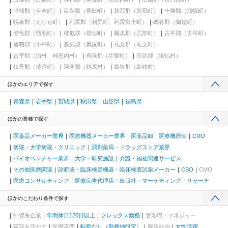
瀬棚郡（今金町）
目梨郡（羅臼町）
新冠郡（新冠町）
十勝郡（浦幌町）
幌泉郡（えりも町）
利尻郡（利尻町、利尻富士町）
磯谷郡（蘭越町）
増毛郡（増毛町）
様似郡（様似町）
爾志郡（乙部町）
古平郡（古平町）
留萌郡（小平町）
奥尻郡（奥尻町）
礼文郡（礼文町）
古宇郡（泊村、神恵内村）
有珠郡（壮瞥町）
宗谷郡（猿払村）
積丹郡（積丹町）
阿寒郡（鶴居村）
島牧郡（島牧村）
ほかのエリアで探す
青森県
岩手県
宮城県
秋田県
山形県
福島県
ほかの業種で探す
医薬品メーカー業界
医療機器メーカー業界
医薬品卸
医療機器卸
CRO
病院・大学病院・クリニック
調剤薬局・ドラッグストア業界
バイオベンチャー業界
大学・研究施設
介護・福祉関連サービス
その他医療関連
診断薬・臨床検査機器・臨床検査試薬メーカー
CSO
CMO
医療コンサルティング
医療広告代理店・出版社・マーケティング・リサーチ
ほかのこだわり条件で探す
外資系企業
年間休日120日以上
フレックス勤務
管理職・マネジャー
英語を活かす
学歴不問
転勤なし（勤務地限定）
服装自由
女性活躍