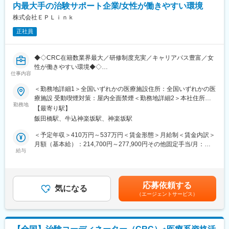
内最大手の治験サポート企業/女性が働きやすい環境
【この仕事の魅力】
株式会社ＥＰＬｉｎｋ
・チーム全体で協力しながら治験を進めていく風土があります。
正社員
各部門でお互いの情報連携が密な働きができます。
・転勤がほぼなく、残業も10～20時間のため、長期就業しやすい
環境です。女性管理職も多いです。
◆◇CRC在籍数業界最大／研修制度充実／キャリアパス豊富／女
性が働きやすい環境◆◇
■キャリアパス：
仕事内容
SMO業界最大手の当社にて、CRC（治験コーディネーター）とし
導入研修後、OJTにて仕事の仕方を学んでいただきます。1年ほど
て就業頂きます！
＜勤務地詳細1＞全国いずれかの医療施設住所：全国いずれかの医
で一人前と呼ばれるくらいの習熟度になります。その後はグルー
療施設 受動喫煙対策：屋内全面禁煙＜勤務地詳細2＞本社住所：
プマネージャーや管理職を目指してスキルを積んでいただきま
■担当業務：治験が行われている医療機関で医師の指示のもと医学
勤務地
東京都新宿区筑土八幡町2-1 勤務地最寄駅：東京メトロ有楽町線
す。
【最寄り駅】
的判断や医療行為を伴わない治験業務を支援をします。
／飯田橋駅受動喫煙対策：屋内全面禁煙変更の範囲：会社の定め
飯田橋駅、牛込神楽坂駅、神楽坂駅
・治験に参加する患者（被験者）さんに対する試験内容の補助説
る事業所
■IT×医療・東証プライムのエムスリーグループ：
明
＜予定年収＞410万円～537万円＜賃金形態＞月給制＜賃金内訳＞
医療×ITを手掛ける国内大手エムスリーのグループ会社です。
・被験者のスケジュール管理
月額（基本給）：214,700円～277,900円その他固定手当/月：
2019年9月に3社合併を行い（ノイエス、アルメック、イスモ）、
・被験者との面談・服薬状況の確認
給与
58,000円～77,000円＜月給＞272,700円～354,900円＜昇給有無
業界3位の規模となりました。
・診療・検査への同席
＞有＜残業手当＞有＜給与補足＞前職・経験を考慮の上、決定致
エムスリーグループのITを活用して「治験のe化」を推進してお
・院内スタッフへの連絡・調整
します。■年収内訳＝(基本給＋手当)×12ヶ月＋賞与■各種手当：
り、スピーディな治験運用ができるのも特徴です（新規の治験先
・症例報告書の作成支援など
CRC手当・休日連絡対応手当■賞与：年2回（6月、12月）／昇
開拓／症例登録の短縮など）。社内システムも充実しており、外
応募依頼する
気になる
給：年1回（10月）※業績に応じ、決算賞与（秋季賞与）支給の場
出しながらも社員感の連携がとりやすい環境です。
（エージェントサービス）
■国内最大手の治験サポート企業：イーピーエスグループに属し、
合あり（10月）■時間外・休日出勤手当等の割増賃金は別途支給
在籍CRC1,100人・売上140億円と業界内で圧倒的トップを誇る企
賃金はあくまでも目安の金額であり、選考を通じて上下する可能
変更の範囲：会社の定める業務
業です（業界シェア40％）。大手製薬企業から「プリファード
性があります。月給(月額)は固定手当を含めた表記です。
SMO」として第一選択肢に指名されており、業界内での信頼があ