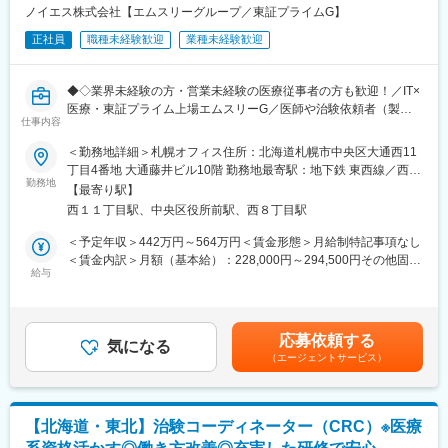
・院内スタッフとの調整支援
■キャリアステップ：
ノイエス株式会社【エムスリーグループ／東証プライムG】
・治験実施の可能性を確認するための調査
CRCとして幅広い経験を積むことや、スペシャリストとして特定
正社員
職種未経験歓迎
業種未経験歓迎
・治験に関する事務的業務の全体支援
の疾患領域の専門的な経験を積んでいくことも可能です。
また、グループの垣根を超えCRCからSMAやCRAへのキャリアチ
【補足情報】
ェンジ、事業の枠をこえ新たなキャリアにチャレンジされている
◆◇業界未経験の方・営業未経験の医療従事者の方も歓迎！／IT×
■魅力情報：
方もいらっしゃいます。
医療・東証プライム上場エムスリーG／医師や治験依頼者（製薬
この業務は医療機関への渉外・折衝が主な目的なので、法人営業
仕事内容
会社等）の窓口となる仕事／コミュニケーション能力、プレゼン
職とは違って個人ノルマや目標はありません。その代わり、チー
変更の範囲：会社の定める業務
能力が磨ける◎／転勤ほぼ無・残業月10～20時間・年休125日
ム全体での目標が設定されているので、チームとしての一体感は
＜勤務地詳細＞札幌オフィス住所：北海道札幌市中央区大通西11
◆◇
一般的な事業会社の営業と遜色ありません。むしろ個人ノルマが
丁目4番地 大通藤井ビル10階 勤務地最寄駅：地下鉄 東西線／西11
勤務地
ない分、風通しがとても良いです。
丁目駅受動喫煙対策：屋内全面禁煙変更の範囲：会社の定める事
【最寄り駅】
■はじめに：
■外勤・内勤比率：
業所
西１１丁目駅、中央区役所前駅、西８丁目駅
あまり聞きなじみがない業界かもしれませんが、同社は人の命を
エリアや時期等によって異なりますが、外勤3から4割：内勤6か
救う新薬の開発に欠かせない「治験」の実施を支援する「SMO」
ら7割となります。※外勤：医療機関訪問、内勤：オフィス勤務
＜予定年収＞442万円～564万円＜賃金形態＞月給制特記事項なし
という業界の大手企業です。 (東証プライム上場エムスリーグルー
＜賃金内訳＞月額（基本給）：228,000円～294,500円その他固定
プ)
給与
【教育体制】
手当/月：20,000円固定残業手当/月：62,010円～78,630円（固定
現在同社では、治験実施施設の開拓・フォローの営業活動を行っ
未経験で転職してくる方も多い為教育体制が充実しており、業界
残業時間30時間0分/月）超過した時間外労働の残業手当は追加支
ていただくSMAという職種を募集しており、これまでにも業界未
内でも随一との呼び声が高いです。同期入社者とともに2週間弱本
給＜月給＞310,010円～393,130円（一律手当を含む）＜昇給有無
経験から多くの方がご活躍いただいておりますので是非ご応募く
社にて集合研修 を行います。会社の事や業務を遂行する上で必要
＞有＜残業手当＞有＜給与補足＞■上記金額はあくまで、目安とな
応募依頼する
ださいませ！
気になる
な法令から実務まで座学中心でロープレを交えながら学びます。
っております。取得されている資格や業務経験により、算定致し
（エージェントサービス）
その後、各拠点に配属され業務を引継ぎながらOJT担当者ととも
ますのでご了承下さい。・賞与：基本給3.4か月分（年2回の合
■この仕事の魅力／おすすめポイント：
に医療機関へ同行するなど、徐々に業務を習得します。確認テス
計）・昇給：年1回賃金はあくまでも目安の金額であり、選考を通
・人の命を救う医薬品開発の一端を担う事業の為、取り扱う商材
トやチェックシートを用いながら習熟度を測り、入社後1年程度で
じて上下する可能性があります。月給(月額)は固定手当を含めた表
の社会貢献性が非常に高く、他の営業職では得難いやりがいを感
一人で担当を持てるようになります。尚、その後も定期的に中途
記です。
【北海道・東北】治験コーディネーター（CRC）※医療
じられ、ご家族やご友人にも誇れるお仕事です！
入社者に対してフォローを行う体制が整っています。