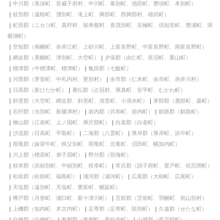
中川郡（美深町、音威子府村、中川町、幕別町、池田町、豊頃町、本別町）
紋別郡（遠軽町、湧別町、滝上町、興部町、西興部村、雄武町）
虻田郡（ニセコ町、真狩村、留寿都村、喜茂別町、京極町、倶知安町、豊浦町、洞
爺湖町）
空知郡（南幌町、奈井江町、上砂川町、上富良野町、中富良野町、南富良野町）
網走郡（美幌町、津別町、大空町）
夕張郡（由仁町、長沼町、栗山町）
標津郡（中標津町、標津町）
亀田郡（七飯町）
河西郡（芽室町、中札内村、更別村）
余市郡（仁木町、余市町、赤井川村）
日高郡（新ひだか町）
勇払郡（占冠村、厚真町、安平町、むかわ町）
斜里郡（大空町、網走郡、斜里町、清里町、小清水町）
茅部郡（鹿部町、森町）
石狩郡（当別町、新篠津村）
岩内郡（共和町、岩内町）
釧路郡（釧路町）
檜山郡（江差町、上ノ国町、厚沢部町）
白老郡（白老町）
沙流郡（日高町、平取町）
二海郡（八雲町）
厚岸郡（厚岸町、浜中町）
雨竜郡（妹背牛町、秩父別町、雨竜町、北竜町、沼田町、幌加内町）
川上郡（標茶町、弟子屈町）
野付郡（別海町）
枝幸郡（浜頓別町、中頓別町、枝幸町）
常呂郡（訓子府町、置戸町、佐呂間町）
松前郡（松前町、福島町）
浦河郡（浦河町）
広尾郡（大樹町、広尾町）
天塩郡（遠別町、天塩町、豊富町、幌延町）
樺戸郡（月形町、浦臼町、新十津川町）
苫前郡（苫前町、羽幌町、初山別村）
上磯郡（知内町、木古内町）
足寄郡（足寄町、陸別町）
久遠郡（せたな町）
白糠郡（白糠町）
寿都郡（寿都町、黒松内町）
山越郡（長万部町）