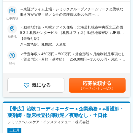
～東証プライム上場・シミックグループ／チームワークと柔軟な
働き方が実現可能／女性の管理職比率60％超～
仕事内容
■職務内容：超高齢化社会に突入し、様々な疾病に対して患者さん
や私たちのQOLを向上させるべく、新しい治療法を開発する必要
＜勤務地詳細＞札幌オフィス住所：北海道札幌市中央区北五条西
があります。今回はそのための治験を実施する際の患者さんおよ
6-2-2 札幌センタービル （札幌オフィス）勤務地最寄駅：JR線／
び医療機関のサポートを担う治験コーディネーター（通称CRC）
勤務地
札幌駅受動喫煙対策：屋内全面禁煙変更の範囲：会社の定める事
【最寄り駅】
を募集しています。
業所
さっぽろ駅、札幌駅、大通駅
・治験被験者である患者さんへの内容説明補助、ケア／相談
・治験担当医師の補助
＜予定年収＞450万円～500万円＜賃金形態＞月給制補足事項なし
・検査／投薬スケジュール調整、治験データの管理 など
＜賃金内訳＞月額（基本給）：250,000円～350,000円＜月給＞
※職場は基本的に委託されている医療機関であるため、自宅からの
給与
250,000円～350,000円＜昇給有無＞有＜残業手当＞有＜給与補足
直行直帰が多いです。
＞■日本SMO協会公認CRC試験合格者で一般職対象に技能手当支
■やりがい：CRCは疾病を抱えた患者さんやそれを治療しようと
給（月3,000円）■CRC手当：35,000～（固定で支給されます）■
奮闘する医師やスタッフなど携わる相手が多いです。現在治療法
賞与2回（昨年度実績：4.4ヶ月）賃金はあくまでも目安の金額で
応募依頼する
がなく苦しんでいる患者さんに対して薬を届けられたり、最前線
気になる
あり、選考を通じて上下する可能性があります。月給(月額)は固定
（エージェントサービス）
で治療にあたる医師やスタッフのサポートを行え、治験が無事に
手当を含めた表記です。
終了すれば喜びはひとしおです。
■同社の教育体制：同社は同業他社からの転職だけでなく、看護師
など未経験で転職してくる方も多いです。そのため教育体制が充
【帯広】治験コーディネーター＜企業勤務＞※看護師・
実しています。入社は原則偶数月と決まっており、同期入社者と
薬剤師・臨床検査技師歓迎／夜勤なし・土日休
ともに2週間弱本社にて集合研修を行います。会社のことや業務を
遂行する上で必要な法令から実務まで座学中心でロープレを交え
シミックヘルスケア・インスティテュート株式会社
ながら学んでいきます。その後、各拠点に配属され先輩社員から
正社員
業務を引継ぎながらOJT担当者とともに医療機関へ同行するな