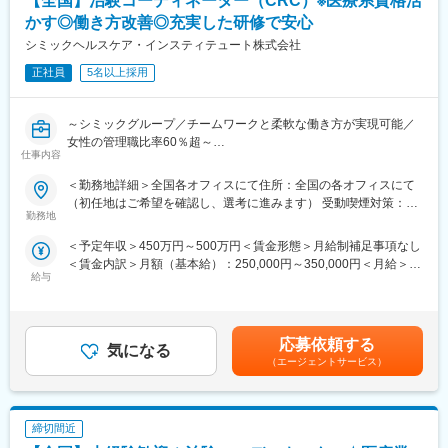
【全国】治験コーディネーター（CRC）※医療系資格活
ります。日本の三大疾病の筆頭として治験薬や治療法が開発され
かす◎働き方改善◎充実した研修で安心
るがん分野においては、治験実施には高度な専門知識が求められ
るため、専門教育をうけたCRCを育成しており、難易度が高い試
シミックヘルスケア・インスティテュート株式会社
験にも対応できるサポート体制を敷いています。
正社員
5名以上採用
■教育研修制度充実：集合研修、外部研修、OJT はもちろん、がん
や精神疾患など領域別の研修やeラーニングも導入し、充実した体
～シミックグループ／チームワークと柔軟な働き方が実現可能／
制を整えています。また認定CRCの資格取得も奨励しており、有
女性の管理職比率60％超～
資格者はCRCの半数に達しています。
仕事内容
■職務内容：超高齢化社会に突入し、様々な疾病に対して患者さん
や私たちのQOLを向上させるべく、新しい治療法を開発する必要
＜勤務地詳細＞全国各オフィスにて住所：全国の各オフィスにて
■フレキシブルに働きやすい環境が整っています
があります。今回はそのための治験を実施する際の患者さんおよ
（初任地はご希望を確認し、選考に進みます） 受動喫煙対策：そ
・全国約6,900施設のネットワークを持つため、ご自宅近くや家族
び医療機関のサポートを担う治験コーディネーター（通称CRC）
勤務地
の他（主要事業所は屋内全面禁煙）変更の範囲：会社の定める事
の転勤などに合わせた働き方ができます。
を募集しています。
業所
・スーパーフレックス制度があり、ワークライフバランスの実現
＜予定年収＞450万円～500万円＜賃金形態＞月給制補足事項なし
・治験被験者である患者さんへの内容説明補助、ケア／相談
を支援しています。／リフレッシュ休暇（8月1日に5日間付与）
＜賃金内訳＞月額（基本給）：250,000円～350,000円＜月給＞
・治験担当医師の補助
あり
給与
250,000円～350,000円＜昇給有無＞有＜残業手当＞有＜給与補足
・検査／投薬スケジュール調整、治験データの管理 など
・産前産後休暇それぞれ8週間（妊娠中時短勤務あり）／子供が3
＞■賞与2回（昨年度実績：4.4ヶ月）賃金はあくまでも目安の金額
※職場は基本的に委託されている医療機関であるため、自宅からの
歳になるまで育児休業取得可能。育休所得者は平成29年12月現在
であり、選考を通じて上下する可能性があります。月給(月額)は固
直行直帰が多いです。
では90名。
定手当を含めた表記です。
■やりがい：CRCは疾病を抱えた患者さんやそれを治療しようと
応募依頼する
・経験豊富な社員に相談できる職場の相談窓口あり。
気になる
奮闘する医師やスタッフなど携わる相手が多いです。現在治療法
（エージェントサービス）
・女性管理職55％（日本平均12％）と女性が長く働きやすい環境
がなく苦しんでいる患者さんに対して薬を届けられたり、最前線
が整っています。
で治療にあたる医師やスタッフのサポートを行え、治験が無事に
終了すれば喜びはひとしおです。
締切間近
■同社の教育体制：同社は同業他社からの転職だけでなく、看護師
変更の範囲：会社の定める業務