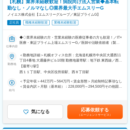
【札幌】業界未経験歓迎！病院向け法人営業◆基本転
■具体的には…：
す。
・社内や社外の関係者との交渉・相談
勤なし・ノルマなし◎業界最大手エムスリーG
・院内スタッフとの調整支援
■キャリアステップ：
ノイエス株式会社【エムスリーグループ／東証プライムG】
・治験実施の可能性を確認するための調査
CRCとして幅広い経験を積むことや、スペシャリストとして特定
正社員
職種未経験歓迎
業種未経験歓迎
・治験に関する事務的業務の全体支援
の疾患領域の専門的な経験を積んでいくことも可能です。
また、グループの垣根を超えCRCからSMAやCRAへのキャリアチ
【補足情報】
ェンジ、事業の枠をこえ新たなキャリアにチャレンジされている
◆◇業界未経験の方・営業未経験の医療従事者の方も歓迎！／IT×
■魅力情報：
方もいらっしゃいます。
医療・東証プライム上場エムスリーG／医師や治験依頼者（製薬
この業務は医療機関への渉外・折衝が主な目的なので、法人営業
仕事内容
会社等）の窓口となる仕事／コミュニケーション能力、プレゼン
職とは違って個人ノルマや目標はありません。その代わり、チー
変更の範囲：会社の定める業務
能力が磨ける◎／転勤ほぼ無・残業月10～20時間・年休125日
ム全体での目標が設定されているので、チームとしての一体感は
＜勤務地詳細＞札幌オフィス住所：北海道札幌市中央区大通西11
◆◇
一般的な事業会社の営業と遜色ありません。むしろ個人ノルマが
丁目4番地 大通藤井ビル10階 勤務地最寄駅：地下鉄 東西線／西11
勤務地
ない分、風通しがとても良いです。
丁目駅受動喫煙対策：屋内全面禁煙変更の範囲：会社の定める事
【最寄り駅】
■はじめに：
■外勤・内勤比率：
業所
西１１丁目駅、中央区役所前駅、西８丁目駅
あまり聞きなじみがない業界かもしれませんが、同社は人の命を
エリアや時期等によって異なりますが、外勤3から4割：内勤6か
救う新薬の開発に欠かせない「治験」の実施を支援する「SMO」
ら7割となります。※外勤：医療機関訪問、内勤：オフィス勤務
＜予定年収＞442万円～564万円＜賃金形態＞月給制特記事項なし
という業界の大手企業です。 (東証プライム上場エムスリーグルー
＜賃金内訳＞月額（基本給）：228,000円～294,500円その他固定
プ)
給与
【教育体制】
手当/月：20,000円固定残業手当/月：62,010円～78,630円（固定
現在同社では、治験実施施設の開拓・フォローの営業活動を行っ
未経験で転職してくる方も多い為教育体制が充実しており、業界
残業時間30時間0分/月）超過した時間外労働の残業手当は追加支
ていただくSMAという職種を募集しており、これまでにも業界未
内でも随一との呼び声が高いです。同期入社者とともに2週間弱本
給＜月給＞310,010円～393,130円（一律手当を含む）＜昇給有無
経験から多くの方がご活躍いただいておりますので是非ご応募く
社にて集合研修 を行います。会社の事や業務を遂行する上で必要
＞有＜残業手当＞有＜給与補足＞■上記金額はあくまで、目安とな
応募依頼する
ださいませ！
気になる
な法令から実務まで座学中心でロープレを交えながら学びます。
っております。取得されている資格や業務経験により、算定致し
（エージェントサービス）
その後、各拠点に配属され業務を引継ぎながらOJT担当者ととも
ますのでご了承下さい。・賞与：基本給3.4か月分（年2回の合
■この仕事の魅力／おすすめポイント：
に医療機関へ同行するなど、徐々に業務を習得します。確認テス
計）・昇給：年1回賃金はあくまでも目安の金額であり、選考を通
・人の命を救う医薬品開発の一端を担う事業の為、取り扱う商材
トやチェックシートを用いながら習熟度を測り、入社後1年程度で
じて上下する可能性があります。月給(月額)は固定手当を含めた表