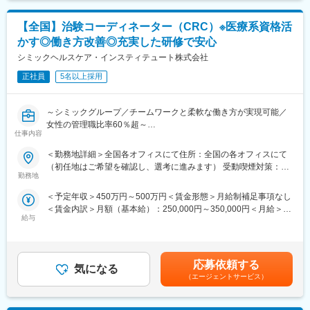
変更の範囲：会社の定める業務
業です（業界シェア40％）。大手製薬企業から「プリファード
性があります。月給(月額)は固定手当を含めた表記です。
SMO」として第一選択肢に指名されており、業界内での信頼があ
【全国】治験コーディネーター（CRC）※医療系資格活
ります。日本の三大疾病の筆頭として治験薬や治療法が開発され
かす◎働き方改善◎充実した研修で安心
るがん分野においては、治験実施には高度な専門知識が求められ
るため、専門教育をうけたCRCを育成しており、難易度が高い試
シミックヘルスケア・インスティテュート株式会社
験にも対応できるサポート体制を敷いています。
正社員
5名以上採用
■教育研修制度充実：集合研修、外部研修、OJT はもちろん、がん
や精神疾患など領域別の研修やeラーニングも導入し、充実した体
～シミックグループ／チームワークと柔軟な働き方が実現可能／
制を整えています。また認定CRCの資格取得も奨励しており、有
女性の管理職比率60％超～
資格者はCRCの半数に達しています。
仕事内容
■職務内容：超高齢化社会に突入し、様々な疾病に対して患者さん
や私たちのQOLを向上させるべく、新しい治療法を開発する必要
＜勤務地詳細＞全国各オフィスにて住所：全国の各オフィスにて
■フレキシブルに働きやすい環境が整っています
があります。今回はそのための治験を実施する際の患者さんおよ
（初任地はご希望を確認し、選考に進みます） 受動喫煙対策：そ
・全国約6,900施設のネットワークを持つため、ご自宅近くや家族
び医療機関のサポートを担う治験コーディネーター（通称CRC）
勤務地
の他（主要事業所は屋内全面禁煙）変更の範囲：会社の定める事
の転勤などに合わせた働き方ができます。
を募集しています。
業所
・スーパーフレックス制度があり、ワークライフバランスの実現
＜予定年収＞450万円～500万円＜賃金形態＞月給制補足事項なし
・治験被験者である患者さんへの内容説明補助、ケア／相談
を支援しています。／リフレッシュ休暇（8月1日に5日間付与）
＜賃金内訳＞月額（基本給）：250,000円～350,000円＜月給＞
・治験担当医師の補助
あり
給与
250,000円～350,000円＜昇給有無＞有＜残業手当＞有＜給与補足
・検査／投薬スケジュール調整、治験データの管理 など
・産前産後休暇それぞれ8週間（妊娠中時短勤務あり）／子供が3
＞■賞与2回（昨年度実績：4.4ヶ月）賃金はあくまでも目安の金額
※職場は基本的に委託されている医療機関であるため、自宅からの
歳になるまで育児休業取得可能。育休所得者は平成29年12月現在
であり、選考を通じて上下する可能性があります。月給(月額)は固
直行直帰が多いです。
では90名。
定手当を含めた表記です。
■やりがい：CRCは疾病を抱えた患者さんやそれを治療しようと
応募依頼する
・経験豊富な社員に相談できる職場の相談窓口あり。
気になる
奮闘する医師やスタッフなど携わる相手が多いです。現在治療法
（エージェントサービス）
・女性管理職55％（日本平均12％）と女性が長く働きやすい環境
がなく苦しんでいる患者さんに対して薬を届けられたり、最前線
が整っています。
で治療にあたる医師やスタッフのサポートを行え、治験が無事に