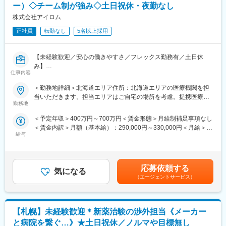
・産前産後休暇（妊娠中時短勤務あり）、子供が3歳になるまで取
ー）◇チーム制が強み◇土日祝休・夜勤なし
・提案・見積・プレゼンテーションおよび交渉
得できる育児休業、
・暫定受託予算の設計、進捗モニタリング、改善アクション立案
株式会社アイロム
復帰後は短時間勤務制度の利用も可能。
・受託に向けた社内関係部署（営業支援、SMA、CRC 統括、PL
※育児休業から復帰し3ヶ月後に、育児補助支援金を給付。
正社員
転勤なし
5名以上採用
など）との連携
※育児休業、時短勤務制度は入社～1年経過後から取得可能。
・案件進捗・収益性・リスクのモニタリングおよび報告
・クライアントの開発戦略・治験計画動向の把握と中長期提案
【未経験歓迎／安心の働きやすさ／フレックス勤務有／土日休
・インサイドセールススペシャリストと連携した営業プロセス高
変更の範囲：会社の定める業務
み】
度化・データ活用推進
仕事内容
■業務詳細／治験コーディネーター（CRCって何？）
＜勤務地詳細＞北海道エリア住所：北海道エリアの医療機関を担
■当社の魅力：
新しい薬や治療法が安全で効果的かどうかを確かめるための臨床
当いただきます。担当エリアはご自宅の場所を考慮。提携医療施
【安心の働きやすさ】
試験（治験）をサポートする仕事です。
勤務地
設に外訪します。 受動喫煙対策：屋内全面禁煙変更の範囲：無
社員の方々が長期的にそして自身の希望を叶えながら働けるよう
な環境作りを大切にしています。フレックス勤務制度、時短制
＜予定年収＞400万円～700万円＜賃金形態＞月給制補足事項なし
＜具体的に＞
度、産休育休、育児手当等の制度が充実し子育てとも両立させな
＜賃金内訳＞月額（基本給）：290,000円～330,000円＜月給＞
患者さんが治験に参加する手続きを助けたり、治験中のデータを
がらの勤務が可能です。
給与
290,000円～330,000円＜昇給有無＞有＜残業手当＞有＜給与補足
収集・管理をします。
【積極的なグローバル展開】
＞※能力・経験に応じて決定致します。■賞与：年2回（夏7月・冬
また、患者さんや医師とのコミュニケーションを取り、試験がス
近年は中国や米国に関連会社を設立したりオーストラリアにて保
12月）賃金はあくまでも目安の金額であり、選考を通じて上下す
ムーズに進むように調整。
有する臨床試験実施施設において、欧米やアジアの製薬企業から
る可能性があります。月給(月額)は固定手当を含めた表記です。
治験が成功するためにはCRCの役割が非常に重要で、医療の進歩
応募依頼する
の受託が拡大するなど積極的に海外展開も進めています。
気になる
に貢献できるやりがいのある仕事です。
（エージェントサービス）
【業績好調で安定したグループ基盤】
※担当する医療機関に常駐しての業務となります。
・25周年を迎えたアイロムグループでは先端医療事業・臨床開発
支援事業（CRO・SMO）・メディカルサポートなど多角的な事業
■治験コーディネーターで得られるスキル：
展開でグループシナジーを発揮。24年3月度決算で過去の業績を
【札幌】未経験歓迎＊新薬治験の渉外担当《メーカー
（1）コミュニケーション力：
上回る結果を達成。来期も良好な業績を見込んでおり、増収増益
患者さんに治験の内容をわかりやすく説明したり、医師や看護師
と病院を繋ぐ…》★土日祝休／ノルマや目標無し
の見通しです。