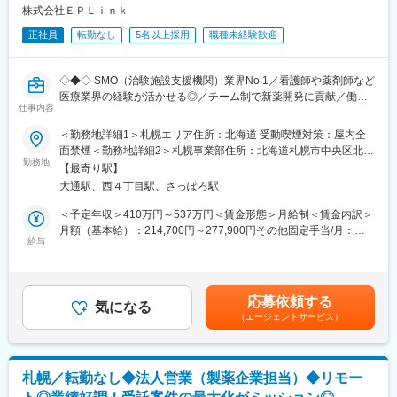
遂行する上で必要な法令から実務まで座学中心でロープレを交え
株式会社ＥＰＬｉｎｋ
ながら学んでいきます。その後、各拠点に配属され先輩社員から
正社員
転勤なし
5名以上採用
職種未経験歓迎
業務を引継ぎながらOJT担当者とともに医療機関へ同行するな
ど、徐々に業務を身に着けていきます。確認テストやチェックシ
ートを用いながら習熟度を測り、入社後1年程度で一人で担当を持
◇◆◇ SMO（治験施設支援機関）業界No.1／看護師や薬剤師など
てるようになります。なお、その後も定期的に中途入社者に対し
医療業界の経験が活かせる◎／チーム制で新薬開発に貢献／働き
てフォローを行う体制が整っています。
仕事内容
方改革制度多数 ◇◆◇
■同社の魅力：
＜勤務地詳細1＞札幌エリア住所：北海道 受動喫煙対策：屋内全
・チームワーク：通常は1人で業務にあたることが多いですが、困
【CRC=治験コーディネーターとは？】
面禁煙＜勤務地詳細2＞札幌事業部住所：北海道札幌市中央区北一
ったときや先輩や上司がサポートしてくれるため、安心して進め
病院・クリニックを訪問して、患者様や医師や院内スタッフ、さ
勤務地
条西4-2-2 札幌ノースプラザ11階 勤務地最寄駅：札幌市営地下鉄
られます。また、家族の急な体調不良や突発休の場合にも周囲が
【最寄り駅】
らに製薬企業との連絡・調整役を担います。また、治験を受けて
線／大通駅受動喫煙対策：屋内全面禁煙変更の範囲：会社の定め
代理対応をしてくれる風土があり、チームワークが強みです。
大通駅、西４丁目駅、さっぽろ駅
いただく患者様の相談相手となり、じっくり向き合う仕事です。
る事業所
・働きやすい環境：2019年度の月間の平均残業時間は12.1時間で
＜予定年収＞410万円～537万円＜賃金形態＞月給制＜賃金内訳＞
した。管理職における女性比率も63.6%と、ライフイベントの多
【CRCのやりがい】
月額（基本給）：214,700円～277,900円その他固定手当/月：
い女性も活躍しやすい環境です。正社員の場合、転勤可能性はあ
CRCが集めている臨床データは、新薬の承認申請に欠かせない根
給与
58,000円～77,000円＜月給＞272,700円～354,900円＜昇給有無
りますが、定期的にあるものではなく適性や希望に応じて配置し
拠データであり、CRCは新薬開発の一翼を担っております。
＞有＜残業手当＞有＜給与補足＞前職・経験を考慮の上、決定致
ています。
また、薬の効果を患者様の近くで見ることができ、喜びの声を直
します。■年収内訳＝(基本給＋手当)×12ヶ月＋賞与■各種手当：
接聞けることもあります。患者様や医療機関から「ありがとう」
CRC手当・休日連絡対応手当■賞与：年2回（6月、12月）／昇
変更の範囲：会社の定める業務
応募依頼する
と感謝の言葉をいただけたときの喜びは、ひとしおです。
気になる
給：年1回（10月）※業績に応じ、決算賞与（秋季賞与）支給の場
（エージェントサービス）
合あり（10月）■時間外・休日出勤手当等の割増賃金は別途支給
【一日の流れ※一例】
賃金はあくまでも目安の金額であり、選考を通じて上下する可能
■朝：担当の医療機関に出勤
性があります。月給(月額)は固定手当を含めた表記です。
■午前：
札幌／転勤なし◆法人営業（製薬企業担当）◆リモー
・治験の進捗状況の確認や患者様対応の予定などを、院内の治験