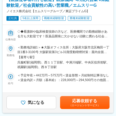
導入研修後、OJTにて仕事の仕方を学んでいただきます。1年ほど
など未経験で転職してくる方も多いです。そのため教育体制が充
験歓迎／社会貢献性の高い営業職／エムスリーG
で一人前と呼ばれるくらいの習熟度になります。その後はグルー
実しています。入社は原則偶数月と決まっており、同期入社者と
ノイエス株式会社【エムスリーグループ／東証プライムG】
プマネージャーや管理職を目指してスキルを積んでいただきま
ともに2週間弱本社にて集合研修を行います。会社のことや業務を
す。
遂行する上で必要な法令から実務まで座学中心でロープレを交え
正社員
5名以上採用
職種未経験歓迎
業種未経験歓迎
ながら学んでいきます。その後、各拠点に配属され先輩社員から
変更の範囲：会社の定める業務
業務を引継ぎながらOJT担当者とともに医療機関へ同行するな
◇◆看護師や臨床検査技師の方など、医療機関での勤務経験があ
ど、徐々に業務を身に着けていきます。確認テストやチェックシ
る方も大歓迎です！医薬品開発に欠かせない治験に携わる社会貢
ートを用いながら習熟度を測り、入社後1年程度で一人で担当を持
仕事内容
献性の高い営業ポジションです◆◇
てるようになります。なお、その後も定期的に中途入社者に対し
てフォローを行う体制が整っています。
＜勤務地詳細1＞★大阪オフィス住所：大阪府大阪市北区梅田一丁
【求人概要】
■同社の魅力：
目1番3-3100号 大阪駅前第3ビル31階受動喫煙対策：屋内全面禁
新薬開発に欠かせない治験の実施を支援する同社にて、治験施設
・チームワーク：通常は1人で業務にあたることが多いですが、困
勤務地
煙＜勤務地詳細2＞福岡オフィス住所：福岡県福岡市博多区店屋町
【最寄り駅】
開拓・フォローの営業活動を行っていただきます。中途入社者も
ったときや先輩や上司がサポートしてくれるため、安心して進め
6-18 ランダムスクウェア3階勤務地最寄駅：地下鉄空港線／中洲
呉服町駅(福岡県)、西１１丁目駅、中洲川端駅、中央区役所前駅、
多く、未経験の方でもご活躍できるようフォロー体制はございま
られます。また、家族の急な体調不良や突発休の場合にも周囲が
川端駅受動喫煙対策：屋内全面禁煙＜勤務地詳細3＞札幌オフィス
祇園駅(福岡県)、西８丁目駅
すので安心してご応募ください。
代理対応をしてくれる風土があり、チームワークが強みです。
住所：北海道札幌市中央区大通西11丁目4番地 大通藤井ビル10階
・働きやすい環境：2019年度の月間の平均残業時間は12.1時間で
勤務地最寄駅：地下鉄 東西線／西11丁目駅受動喫煙対策：屋内全
＜予定年収＞442万円～575万円＜賃金形態＞月給制特記事項なし
【仕事内容】
した。管理職における女性比率も63.6%と、ライフイベントの多
面禁煙変更の範囲：会社の定める事業所
＜賃金内訳＞月額（基本給）：228,000円～294,500円その他固定
治験実施を行っていただける提携医療機関の新規拡大、および既
い女性も活躍しやすい環境です。正社員の場合、転勤可能性はあ
給与
手当/月：20,000円～27,500円固定残業手当/月：62,010円～
存施設とのリレーションの強化がミッションの営業職です。医療
りますが、定期的にあるものではなく適性や希望に応じて配置し
80,520円（固定残業時間30時間0分/月）超過した時間外労働の残
機関への新規治験紹介やアンケート回収、新規施設開拓を行い、
ています。
業手当は追加支給＜月給＞310,010円～402,520円（一律手当を含
医師や治験依頼者（製薬会社等）の窓口となるお仕事です。
む）＜昇給有無＞有＜残業手当＞有＜給与補足＞■上記金額はあく
応募依頼する
また、治験をスムーズに行えるよう、医師や関連部門のアポイン
変更の範囲：会社の定める業務
気になる
まで、目安となっております。取得されている資格や業務経験に
（エージェントサービス）
ト取得等の院内調整、契約書の作成や管理、各種委員会の申請手
より、算定致しますのでご了承下さい。・賞与：基本給3.4か月分
続きなどの業務をご担当頂きます。治験を依頼する製薬企業側と
（年2回の合計）・昇給：年1回賃金はあくまでも目安の金額であ
受け入れる医療機関側、双方の間に立ち、お互いが納得できる点