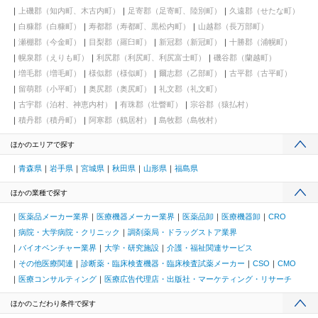
上磯郡（知内町、木古内町）
足寄郡（足寄町、陸別町）
久遠郡（せたな町）
白糠郡（白糠町）
寿都郡（寿都町、黒松内町）
山越郡（長万部町）
瀬棚郡（今金町）
目梨郡（羅臼町）
新冠郡（新冠町）
十勝郡（浦幌町）
幌泉郡（えりも町）
利尻郡（利尻町、利尻富士町）
磯谷郡（蘭越町）
増毛郡（増毛町）
様似郡（様似町）
爾志郡（乙部町）
古平郡（古平町）
留萌郡（小平町）
奥尻郡（奥尻町）
礼文郡（礼文町）
古宇郡（泊村、神恵内村）
有珠郡（壮瞥町）
宗谷郡（猿払村）
積丹郡（積丹町）
阿寒郡（鶴居村）
島牧郡（島牧村）
ほかのエリアで探す
青森県
岩手県
宮城県
秋田県
山形県
福島県
ほかの業種で探す
医薬品メーカー業界
医療機器メーカー業界
医薬品卸
医療機器卸
CRO
病院・大学病院・クリニック
調剤薬局・ドラッグストア業界
バイオベンチャー業界
大学・研究施設
介護・福祉関連サービス
その他医療関連
診断薬・臨床検査機器・臨床検査試薬メーカー
CSO
CMO
医療コンサルティング
医療広告代理店・出版社・マーケティング・リサーチ
ほかのこだわり条件で探す