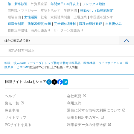
第二新卒歓迎
外資系企業
年間休日120日以上
フレックス勤務
管理職・マネジャー
英語を活かす
学歴不問
転勤なし（勤務地限定）
服装自由
女性活躍
社宅・家賃補助制度
上場企業
中国語を活かす
退職金制度
残業20時間未満
完全週休2日制
職種未経験歓迎
土日祝休み
原則定時退社
海外出張あり
U・Iターン支援あり
ほかの固定給で探す
固定給35万円以上
転職・求人doda（デューダ）トップ
北海道
北海道
医薬品・医療機器・ライフサイエンス・医
療系サービス
SMO
固定給25万円以上の転職・求人情報
転職サイト dodaをシェア
ヘルプ
会社概要
拠点一覧
利用規約
免責事項
通信に関する情報の利用について
サイトマップ
採用を検討中の方へ
PCサイトを見る
利用者データの外部送信