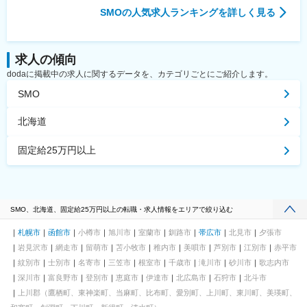
SMO
の人気求人ランキングを詳しく見る
求人の傾向
dodaに掲載中の求人に関するデータを、カテゴリごとにご紹介します。
SMO
北海道
固定給25万円以上
SMO、北海道、固定給25万円以上の転職・求人情報をエリアで絞り込む
札幌市
函館市
小樽市
旭川市
室蘭市
釧路市
帯広市
北見市
夕張市
岩見沢市
網走市
留萌市
苫小牧市
稚内市
美唄市
芦別市
江別市
赤平市
紋別市
士別市
名寄市
三笠市
根室市
千歳市
滝川市
砂川市
歌志内市
深川市
富良野市
登別市
恵庭市
伊達市
北広島市
石狩市
北斗市
上川郡（鷹栖町、東神楽町、当麻町、比布町、愛別町、上川町、東川町、美瑛町、