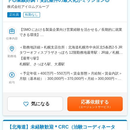
ト◎業績好調！受託案件の最大化がミッション◎
事務局に共有
・来院された患者様の診察や検査に同席し、治験が手順通りに行
株式会社アイロムグループ
われているか、患者様の状態変化が無いかを確認します。
正社員
転勤なし
■午後：
・患者様の報告書作成
・治験の参加候補となる患者様をカルテから探す
【SMO における製薬企業向け営業経験を活かせる／長期的に就業
・医師との打ち合わせ
できる環境】
仕事内容
【研修制度について】
■募集背景：
＜勤務地詳細＞札幌支店住所：北海道札幌市中央区北5条西2-5 JR
■基礎研修が充実：
製薬企業とのアライアンスを深化させ、治験案件受託を最大化す
タワーオフィスプラザさっぽろ 12階勤務地最寄駅：JR線／札幌駅
入社後1か月は研修期間となります。ビジネスマナーやPCスキル
るため、戦略的視点で営業をリードできるフィールドセールスエ
勤務地
受動喫煙対策：屋内全面禁煙
研修が入社後研修としてあり、PC慣れしていない方も安心してご
【最寄り駅】
キスパートを募集します。治験施設支援機関（SMO）の営業に精
入社いただけます。
札幌駅、さっぽろ駅、大通駅
通し、提案設計・予算戦略・交渉・クロージングまでを一貫して
■配属後も丁寧なフォロー：
ドライブできるリーダー人材を求めています。
＜予定年収＞400万円～550万円＜賃金形態＞月給制＜賃金内訳＞
現場配属後は、OJTで独り立ちまでサポートその後も定期的なフ
月額（基本給）：300,000円～370,000円＜月給＞300,000円～
ォローアップ研修や、専門性を高める継続研修、階層別研修など
■職務概要：
給与
370,000円＜昇給有無＞有＜残業手当＞有＜給与補足＞※経験・ス
様々な研修をご用意しています。
製薬企業を主要顧客として、治験案件の受託戦略立案から提案、
キルを考慮の上、決定します。■昇給：年1回■賞与：年2回（但
契約締結までをリード。内勤の「インサイドセールススペシャリ
し、決算賞与追加支給にて年3回の実績有）賃金はあくまでも目安
【働きやすい制度と環境】
スト」と連携し、案件ごとの最適な受託条件を設計し、受注確度
の金額であり、選考を通じて上下する可能性があります。月給(月
・ご自宅から1時間程度で通える施設をお任せする予定です。
応募依頼する
とを収益性を最大化します。
気になる
額)は固定手当を含めた表記です。
・スーパーフレックスタイム制を導入しており、社員自身が業務
（エージェントサービス）
のスケジュールに合わせて始業、就業時間を決めることができま
■主な業務内容：
す。
・製薬企業への営業活動全般（新規・既存クライアント双方）
・5日間のリフレッシュ休暇制度や、時間単位で取得できる有給休
・治験ごとの受託戦略立案・提案シナリオ設計
暇。
【北海道】未経験歓迎＊CRC（治験コーディネータ
・調査表結果の分析・傾向把握・次アクションの策定