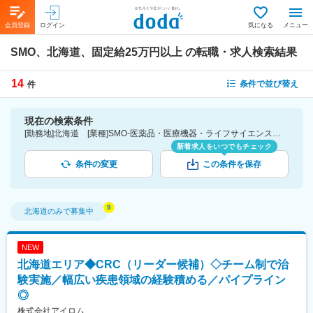
会員登録
ログイン
気になる
メニュー
SMO、北海道、固定給25万円以上
の転職・求人検索結果
14
条件で並び替え
件
現在の検索条件
[勤務地]北海道 [業種]SMO-医薬品・医療機器・ライフサイエンス・医療系サービス [詳細条件](待遇・福利厚生)固定給25万円以上
新着求人をいつでもチェック
条件の変更
この条件を保存
北海道
のみで募集中
NEW
北海道エリア◆CRC（リーダー候補）◇チーム制で治
験実施／幅広い疾患領域の経験積める／パイプライン
◎
株式会社アイロム