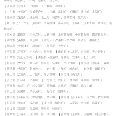
和寒町、剣淵町、下川町、新得町、清水町）
河東郡（音更町、士幌町、上士幌町、鹿追町）
中川郡（美深町、音威子府村、中川町、幕別町、池田町、豊頃町、本別町）
紋別郡（遠軽町、湧別町、滝上町、興部町、西興部村、雄武町）
虻田郡（ニセコ町、真狩村、留寿都村、喜茂別町、京極町、倶知安町、豊浦町、洞
爺湖町）
空知郡（南幌町、奈井江町、上砂川町、上富良野町、中富良野町、南富良野町）
網走郡（美幌町、津別町、大空町）
夕張郡（由仁町、長沼町、栗山町）
標津郡（中標津町、標津町）
亀田郡（七飯町）
河西郡（芽室町、中札内村、更別村）
余市郡（仁木町、余市町、赤井川村）
日高郡（新ひだか町）
勇払郡（占冠村、厚真町、安平町、むかわ町）
斜里郡（大空町、網走郡、斜里町、清里町、小清水町）
茅部郡（鹿部町、森町）
石狩郡（当別町、新篠津村）
岩内郡（共和町、岩内町）
釧路郡（釧路町）
檜山郡（江差町、上ノ国町、厚沢部町）
白老郡（白老町）
沙流郡（日高町、平取町）
二海郡（八雲町）
厚岸郡（厚岸町、浜中町）
雨竜郡（妹背牛町、秩父別町、雨竜町、北竜町、沼田町、幌加内町）
川上郡（標茶町、弟子屈町）
野付郡（別海町）
枝幸郡（浜頓別町、中頓別町、枝幸町）
常呂郡（訓子府町、置戸町、佐呂間町）
松前郡（松前町、福島町）
浦河郡（浦河町）
広尾郡（大樹町、広尾町）
天塩郡（遠別町、天塩町、豊富町、幌延町）
樺戸郡（月形町、浦臼町、新十津川町）
苫前郡（苫前町、羽幌町、初山別村）