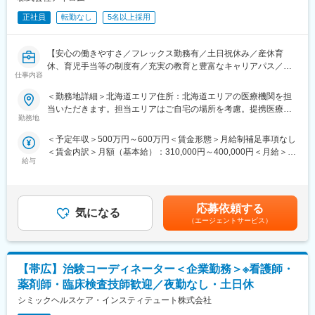
正社員
転勤なし
5名以上採用
【安心の働きやすさ／フレックス勤務有／土日祝休み／産休育
休、育児手当等の制度有／充実の教育と豊富なキャリアパス／増
仕事内容
収増益中】
＜勤務地詳細＞北海道エリア住所：北海道エリアの医療機関を担
■職務概要：
当いただきます。担当エリアはご自宅の場所を考慮。提携医療施
業界内でトップクラスの実績を誇る同社のCRC（治験コーディネ
勤務地
設に外訪します。 受動喫煙対策：屋内全面禁煙変更の範囲：無
ーター）として下記業務を行っていただきます。
＜予定年収＞500万円～600万円＜賃金形態＞月給制補足事項なし
・患者への試験の説明
＜賃金内訳＞月額（基本給）：310,000円～400,000円＜月給＞
・治験のスケジュール管理
給与
310,000円～400,000円＜昇給有無＞有＜残業手当＞有＜給与補足
・各種データの収集、管理など
＞※能力・経験に応じて決定致します。■賞与：年2回（夏7月・冬
12月）賃金はあくまでも目安の金額であり、選考を通じて上下す
※将来的にはリーダーとして組織をまとめていただきたいと考えて
る可能性があります。月給(月額)は固定手当を含めた表記です。
おります。
応募依頼する
気になる
（エージェントサービス）
■治験はチームで実施：
アイロムの治験は複数のチームメンバーで実施していきます。
チームで助け合いながら行いますので困ったことや突発的なこと
【帯広】治験コーディネーター＜企業勤務＞※看護師・
が起こった際にもメンバー同士でフォローしあえるので安心で
す。
薬剤師・臨床検査技師歓迎／夜勤なし・土日休
シミックヘルスケア・インスティテュート株式会社
■スキルアップにも最適（豊富なパイプライン）：