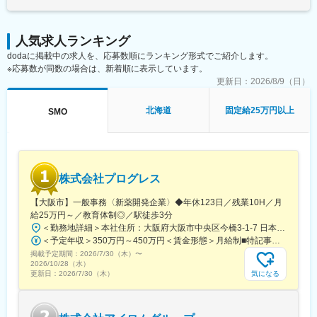
【一日の流れ※一例】
賃金はあくまでも目安の金額であり、選考を通じて上下する可能
■朝：担当の医療機関に出勤
性があります。月給(月額)は固定手当を含めた表記です。
■午前：
人気求人ランキング
・治験の進捗状況の確認や患者様対応の予定などを、院内の治験
dodaに掲載中の求人を、応募数順にランキング形式でご紹介します。
事務局に共有
※応募数が同数の場合は、新着順に表示しています。
・来院された患者様の診察や検査に同席し、治験が手順通りに行
われているか、患者様の状態変化が無いかを確認します。
更新日：
2026/8/9（日）
■午後：
・患者様の報告書作成
北海道
固定給25万円以上
SMO
・治験の参加候補となる患者様をカルテから探す
・医師との打ち合わせ
【研修制度について】
■基礎研修が充実：
株式会社プログレス
入社後1か月は研修期間となります。ビジネスマナーやPCスキル
研修が入社後研修としてあり、PC慣れしていない方も安心してご
【大阪市】一般事務〈新薬開発企業〉◆年休123日／残業10H／月
入社いただけます。
給25万円～／教育体制◎／駅徒歩3分
■配属後も丁寧なフォロー：
＜勤務地詳細＞本社住所：大阪府大阪市中央区今橋3-1-7 日本生命今橋ビル受動喫煙対策：屋内全面禁煙変更の範囲：無
現場配属後は、OJTで独り立ちまでサポートその後も定期的なフ
＜予定年収＞350万円～450万円＜賃金形態＞月給制■特記事項なし＜賃金内訳＞月額（基本給）：232,000円～260,000円固定残業手当/月：18,000円～20,000円（固定残業時間10時間0分/月）超過した時間外労働の残業手当は追加支給＜月給＞250,000円～280,000円（一律手当を含む）＜昇給有無＞有＜残業手当＞有＜給与補足＞■賞与（年4回）：初年度0.7か月分、2年目以降1.4か月（変動有）■昇給（年1回以上）＊通勤手当（全額）＊住宅手当＊習い事支援手当 （社員が契約した習い事を上限7,000円として80％を支給）＊医療費補助手当 （社員とその両親の保険診療の医療費の自己負担額の50％を支給）賃金はあくまでも目安の金額であり、選考を通じて上下する可能性があります。月給(月額)は固定手当を含めた表記です。
ォローアップ研修や、専門性を高める継続研修、階層別研修など
掲載予定期間：
2026/7/30（木）
〜
様々な研修をご用意しています。
2026/10/28（水）
気になる
更新日：
2026/7/30（木）
【働きやすい制度と環境】
・ご自宅から1時間程度で通える施設をお任せする予定です。
・スーパーフレックスタイム制を導入しており、社員自身が業務