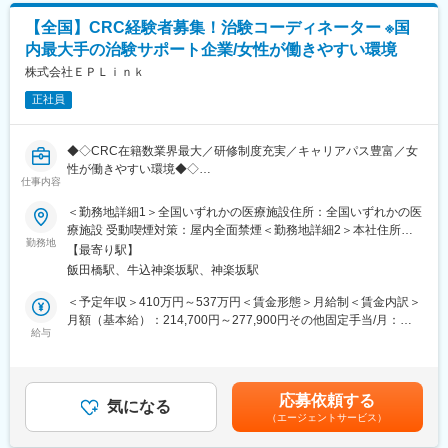
り、選考を通じて上下する可能性があります。月給(月額)は固定手
を調整する役割もあり、社会貢献性の高いやりがいのあるお仕事
当を含めた表記です。
【全国】CRC経験者募集！治験コーディネーター ※国
となります！
内最大手の治験サポート企業/女性が働きやすい環境
【この仕事の魅力】
株式会社ＥＰＬｉｎｋ
・チーム全体で協力しながら治験を進めていく風土があります。
正社員
各部門でお互いの情報連携が密な働きができます。
・転勤がほぼなく、残業も10～20時間のため、長期就業しやすい
環境です。女性管理職も多いです。
◆◇CRC在籍数業界最大／研修制度充実／キャリアパス豊富／女
性が働きやすい環境◆◇
■キャリアパス：
仕事内容
SMO業界最大手の当社にて、CRC（治験コーディネーター）とし
導入研修後、OJTにて仕事の仕方を学んでいただきます。1年ほど
て就業頂きます！
＜勤務地詳細1＞全国いずれかの医療施設住所：全国いずれかの医
で一人前と呼ばれるくらいの習熟度になります。その後はグルー
療施設 受動喫煙対策：屋内全面禁煙＜勤務地詳細2＞本社住所：
プマネージャーや管理職を目指してスキルを積んでいただきま
■担当業務：治験が行われている医療機関で医師の指示のもと医学
勤務地
東京都新宿区筑土八幡町2-1 勤務地最寄駅：東京メトロ有楽町線
す。
【最寄り駅】
的判断や医療行為を伴わない治験業務を支援をします。
／飯田橋駅受動喫煙対策：屋内全面禁煙変更の範囲：会社の定め
飯田橋駅、牛込神楽坂駅、神楽坂駅
・治験に参加する患者（被験者）さんに対する試験内容の補助説
る事業所
■IT×医療・東証プライムのエムスリーグループ：
明
＜予定年収＞410万円～537万円＜賃金形態＞月給制＜賃金内訳＞
医療×ITを手掛ける国内大手エムスリーのグループ会社です。
・被験者のスケジュール管理
月額（基本給）：214,700円～277,900円その他固定手当/月：
2019年9月に3社合併を行い（ノイエス、アルメック、イスモ）、
・被験者との面談・服薬状況の確認
給与
58,000円～77,000円＜月給＞272,700円～354,900円＜昇給有無
業界3位の規模となりました。
・診療・検査への同席
＞有＜残業手当＞有＜給与補足＞前職・経験を考慮の上、決定致
エムスリーグループのITを活用して「治験のe化」を推進してお
・院内スタッフへの連絡・調整
します。■年収内訳＝(基本給＋手当)×12ヶ月＋賞与■各種手当：
り、スピーディな治験運用ができるのも特徴です（新規の治験先
・症例報告書の作成支援など
CRC手当・休日連絡対応手当■賞与：年2回（6月、12月）／昇
開拓／症例登録の短縮など）。社内システムも充実しており、外
応募依頼する
気になる
給：年1回（10月）※業績に応じ、決算賞与（秋季賞与）支給の場
出しながらも社員感の連携がとりやすい環境です。
（エージェントサービス）
■国内最大手の治験サポート企業：イーピーエスグループに属し、
合あり（10月）■時間外・休日出勤手当等の割増賃金は別途支給
在籍CRC1,100人・売上140億円と業界内で圧倒的トップを誇る企
賃金はあくまでも目安の金額であり、選考を通じて上下する可能