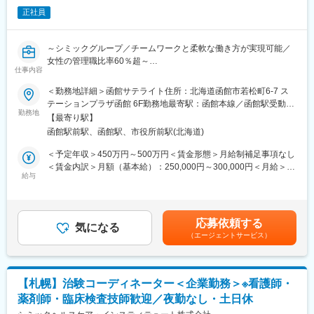
ながら学んでいきます。その後、各拠点に配属され先輩社員から
正社員
業務を引継ぎながらOJT担当者とともに医療機関へ同行するな
変更の範囲：会社の定める業務
ど、徐々に業務を身に着けていきます。確認テストやチェックシ
ートを用いながら習熟度を測り、入社後1年程度で一人で担当を持
～シミックグループ／チームワークと柔軟な働き方が実現可能／
てるようになります。なお、その後も定期的に中途入社者に対し
女性の管理職比率60％超～
てフォローを行う体制が整っています。
仕事内容
■職務内容：超高齢化社会に突入し、様々な疾病に対して患者さん
■同社の魅力：
や私たちのQOLを向上させるべく、新しい治療法を開発する必要
＜勤務地詳細＞函館サテライト住所：北海道函館市若松町6-7 ス
・チームワーク：通常は1人で業務にあたることが多いですが、困
があります。今回はそのための治験を実施する際の患者さんおよ
テーションプラザ函館 6F勤務地最寄駅：函館本線／函館駅受動喫
ったときや先輩や上司がサポートしてくれるため、安心して進め
び医療機関のサポートを担う治験コーディネーター（通称CRC）
勤務地
煙対策：屋内全面禁煙変更の範囲：会社の定める事業所
られます。また、家族の急な体調不良や突発休の場合にも周囲が
【最寄り駅】
を募集しています。
代理対応をしてくれる風土があり、チームワークが強みです。
函館駅前駅、函館駅、市役所前駅(北海道)
・治験被験者である患者さんへの内容説明補助、ケア／相談
・働きやすい環境：2019年度の月間の平均残業時間は12.1時間で
・治験担当医師の補助
＜予定年収＞450万円～500万円＜賃金形態＞月給制補足事項なし
した。管理職における女性比率も63.6%と、ライフイベントの多
・検査／投薬スケジュール調整、治験データの管理 など
＜賃金内訳＞月額（基本給）：250,000円～300,000円＜月給＞
い女性も活躍しやすい環境です。正社員の場合、転勤可能性はあ
※職場は基本的に委託されている医療機関であるため、自宅からの
給与
250,000円～300,000円＜昇給有無＞有＜残業手当＞有＜給与補足
りますが、定期的にあるものではなく適性や希望に応じて配置し
直行直帰が多いです。
＞■賞与2回（昨年度実績：4.4ヶ月）賃金はあくまでも目安の金額
ています。
■やりがい：CRCは疾病を抱えた患者さんやそれを治療しようと
であり、選考を通じて上下する可能性があります。月給(月額)は固
奮闘する医師やスタッフなど携わる相手が多いです。現在治療法
定手当を含めた表記です。
変更の範囲：会社の定める業務
応募依頼する
がなく苦しんでいる患者さんに対して薬を届けられたり、最前線
気になる
（エージェントサービス）
で治療にあたる医師やスタッフのサポートを行え、治験が無事に
終了すれば喜びはひとしおです。
■同社の教育体制：同社は同業他社からの転職だけでなく、看護師
など未経験で転職してくる方も多いです。そのため教育体制が充
【札幌】治験コーディネーター＜企業勤務＞※看護師・
実しています。入社は原則偶数月と決まっており、同期入社者と
薬剤師・臨床検査技師歓迎／夜勤なし・土日休
ともに2週間弱本社にて集合研修を行います。会社のことや業務を
遂行する上で必要な法令から実務まで座学中心でロープレを交え