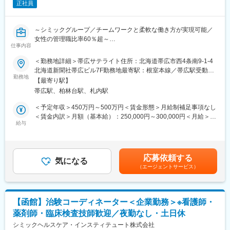
チームで複数の治験を実施していきますので、幅広い疾患領域を
正社員
担当することができます。
オンコロジーはもちろん、希少疾患など幅広い領域を受託してお
～シミックグループ／チームワークと柔軟な働き方が実現可能／
ります。
女性の管理職比率60％超～
今後海外とも連携しながら更なる治験獲得を目指しておりますの
仕事内容
■職務内容：超高齢化社会に突入し、様々な疾病に対して患者さん
で、将来性・安定感についても安心です。
や私たちのQOLを向上させるべく、新しい治療法を開発する必要
＜勤務地詳細＞帯広サテライト住所：北海道帯広市西4条南9-1-4
があります。今回はそのための治験を実施する際の患者さんおよ
■同社で働くメリット：
北海道新聞社帯広ビル7F勤務地最寄駅：根室本線／帯広駅受動喫
び医療機関のサポートを担う治験コーディネーター（通称CRC）
＜安心の働きやすさ＞
勤務地
煙対策：屋内全面禁煙変更の範囲：会社の定める事業所
【最寄り駅】
を募集しています。
フレックスタイム制も取り入れ、柔軟に働き方をアレンジ可能。
帯広駅、柏林台駅、札内駅
・治験被験者である患者さんへの内容説明補助、ケア／相談
残業時間も月15時間程度、産休育休の取得実績も多数あり、育児
・治験担当医師の補助
手当もございます。
＜予定年収＞450万円～500万円＜賃金形態＞月給制補足事項なし
・検査／投薬スケジュール調整、治験データの管理 など
＜賃金内訳＞月額（基本給）：250,000円～300,000円＜月給＞
※職場は基本的に委託されている医療機関であるため、自宅からの
＜充実のフォロー、研修体制＞
給与
250,000円～300,000円＜昇給有無＞有＜残業手当＞有＜給与補足
直行直帰が多いです。
手厚いフォロー体制があります。
＞■賞与2回（昨年度実績：4.4ヶ月）賃金はあくまでも目安の金額
■やりがい：CRCは疾病を抱えた患者さんやそれを治療しようと
CRC社内認定制度を採用し、継続研修を充実させることで常に新
であり、選考を通じて上下する可能性があります。月給(月額)は固
奮闘する医師やスタッフなど携わる相手が多いです。現在治療法
しい知識を身につけ、スキルアップできる環境を用意していま
定手当を含めた表記です。
応募依頼する
がなく苦しんでいる患者さんに対して薬を届けられたり、最前線
す。
気になる
（エージェントサービス）
で治療にあたる医師やスタッフのサポートを行え、治験が無事に
終了すれば喜びはひとしおです。
＜キャリアステップ＞
■同社の教育体制：同社は同業他社からの転職だけでなく、看護師
CRCとして幅広い経験を積むことや、スペシャリストとして特定
など未経験で転職してくる方も多いです。そのため教育体制が充
の疾患領域の専門的な経験を積んでいくことも可能です。
【函館】治験コーディネーター＜企業勤務＞※看護師・
実しています。入社は原則偶数月と決まっており、同期入社者と
また、グループの垣根を超えCRCからSMAやCRAへのキャリアチ
薬剤師・臨床検査技師歓迎／夜勤なし・土日休
ともに2週間弱本社にて集合研修を行います。会社のことや業務を
ェンジ、事業の枠をこえ新たなキャリアにチャレンジされている
遂行する上で必要な法令から実務まで座学中心でロープレを交え
シミックヘルスケア・インスティテュート株式会社
方もいらっしゃいます。