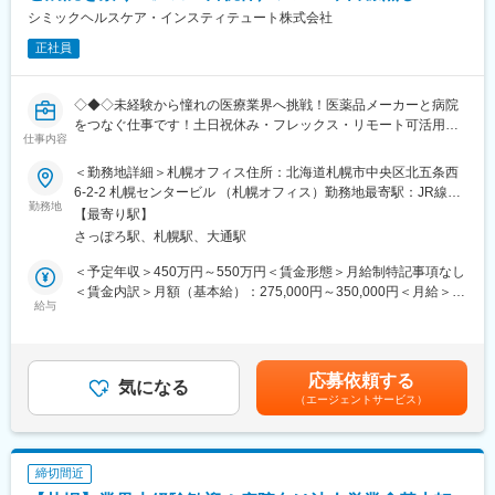
と連携することで伝える力が身に付きます。
シミックヘルスケア・インスティテュート株式会社
（2）スケジュール管理力：
治験には決まった検査や診察の予定があるため、患者さんが無理
正社員
なく通えるように予定を調整する力が身につきます。
（3）医療の知識：
◇◆◇未経験から憧れの医療業界へ挑戦！医薬品メーカーと病院
薬の種類や副作用、検査の内容など、医療に関する知識が自然と
をつなぐ仕事です！土日祝休み・フレックス・リモート可活用可
増えていきます。薬剤師や看護師と話す機会も多いため学ぶこと
仕事内容
能で働き方◎/文系職種・完全未経験の方も活躍中！もちろんUタ
も多いです。
ーン・Iターンの方も大歓迎です◇◆◇
（4）パソコンや書類の整理力：
＜勤務地詳細＞札幌オフィス住所：北海道札幌市中央区北五条西
検査の結果を記録したり、書類をまとめたりする仕事もありま
6-2-2 札幌センタービル （札幌オフィス）勤務地最寄駅：JR線／
【当ポジションについて（SMA・治験事務局担当とは）】
す。パソコンの使い方や、正確に記録する力が身につきます。
勤務地
札幌駅受動喫煙対策：屋内全面禁煙変更の範囲：会社の定める事
【最寄り駅】
治験を実施したい『製薬メーカー』と実施可能な『病院』をつな
（5）チームで働く力：
業所（リモートワーク含む）
さっぽろ駅、札幌駅、大通駅
ぐ、架け橋のようなお仕事です。正式名称をSMA（治験事務局担
治験は医師、看護師、薬剤師など、いろんな職種の人と協力して
当）といい、医療業界の専門職種となります。
進めるので、チームワークの大切さを学べます。
＜予定年収＞450万円～550万円＜賃金形態＞月給制特記事項なし
＜賃金内訳＞月額（基本給）：275,000円～350,000円＜月給＞
【業務概要】
【同社で働くメリット】
給与
275,000円～350,000円＜昇給有無＞有＜残業手当＞有＜給与補足
「治験」を担ってもらう病院を探す事で、薬が世に出るために欠
■安心の働きやすさ：
＞※経験能力等を考慮し、当社規定により優遇賃金はあくまでも目
かせないフローに携わることができ、多種多様な新薬開発を支援
フレックスタイム制も取り入れ、柔軟に働き方をアレンジ可能。
安の金額であり、選考を通じて上下する可能性があります。月給
する事で、日本の医療を支えるやりがいがあります。
残業時間も月10時間程度、産休育休の取得実績も多数あり、育児
(月額)は固定手当を含めた表記です。
応募依頼する
手当もございます。
気になる
（エージェントサービス）
【業務詳細】
■業務内容：
■充実の研修制度：
製薬企業や治験実施施設(病院)に対し、治験実施のための各種折衝
導入研修が80時間あり、手厚いフォロー体制があります。
や環境整備支援、事務業務などを担当していただきます。治験開
CRC社内認定制度を採用し、継続研修を充実させることで常に新
締切間近
始の準備・開始・終了までのプロセスを推進頂きます。
しい知識を身につけ、スキルアップできる環境を用意していま