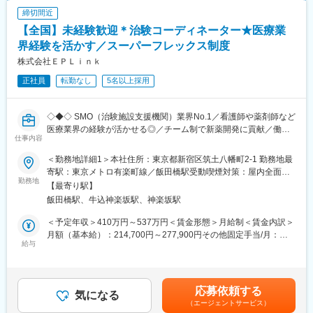
終了すれば喜びはひとしおです。
締切間近
■同社の教育体制：同社は同業他社からの転職だけでなく、看護師
変更の範囲：会社の定める業務
など未経験で転職してくる方も多いです。そのため教育体制が充
【全国】未経験歓迎＊治験コーディネーター★医療業
実しています。入社は原則偶数月と決まっており、同期入社者と
界経験を活かす／スーパーフレックス制度
ともに2週間弱本社にて集合研修を行います。会社のことや業務を
株式会社ＥＰＬｉｎｋ
遂行する上で必要な法令から実務まで座学中心でロープレを交え
ながら学んでいきます。その後、各拠点に配属され先輩社員から
正社員
転勤なし
5名以上採用
業務を引継ぎながらOJT担当者とともに医療機関へ同行するな
ど、徐々に業務を身に着けていきます。確認テストやチェックシ
ートを用いながら習熟度を測り、入社後1年程度で一人で担当を持
◇◆◇ SMO（治験施設支援機関）業界No.1／看護師や薬剤師など
てるようになります。なお、その後も定期的に中途入社者に対し
医療業界の経験が活かせる◎／チーム制で新薬開発に貢献／働き
仕事内容
てフォローを行う体制が整っています。
方改革制度多数 ◇◆◇
■同社の魅力：
＜勤務地詳細1＞本社住所：東京都新宿区筑土八幡町2-1 勤務地最
・チームワーク：通常は1人で業務にあたることが多いですが、困
【CRC=治験コーディネーターとは？】
寄駅：東京メトロ有楽町線／飯田橋駅受動喫煙対策：屋内全面禁
ったときや先輩や上司がサポートしてくれるため、安心して進め
病院・クリニックを訪問して、患者様や医師や院内スタッフ、さ
勤務地
煙＜勤務地詳細2＞全国いずれかの医療施設住所：全国いずれかの
【最寄り駅】
られます。また、家族の急な体調不良や突発休の場合にも周囲が
らに製薬企業との連絡・調整役を担います。また、治験を受けて
医療施設 受動喫煙対策：屋内全面禁煙変更の範囲：会社の定める
飯田橋駅、牛込神楽坂駅、神楽坂駅
代理対応をしてくれる風土があり、チームワークが強みです。
いただく患者様の相談相手となり、じっくり向き合う仕事です。
事業所
・働きやすい環境：2019年度の月間の平均残業時間は12.1時間で
＜予定年収＞410万円～537万円＜賃金形態＞月給制＜賃金内訳＞
した。管理職における女性比率も63.6%と、ライフイベントの多
【CRCのやりがい】
月額（基本給）：214,700円～277,900円その他固定手当/月：
い女性も活躍しやすい環境です。正社員の場合、転勤可能性はあ
CRCが集めている臨床データは、新薬の承認申請に欠かせない根
給与
58,000円～77,000円＜月給＞272,700円～354,900円＜昇給有無
りますが、定期的にあるものではなく適性や希望に応じて配置し
拠データであり、CRCは新薬開発の一翼を担っております。
＞有＜残業手当＞有＜給与補足＞前職・経験を考慮の上、決定致
ています。
また、薬の効果を患者様の近くで見ることができ、喜びの声を直
します。■年収内訳＝(基本給＋手当)×12ヶ月＋賞与■各種手当：
接聞けることもあります。患者様や医療機関から「ありがとう」
CRC手当・休日連絡対応手当■賞与：年2回（6月、12月）／昇
応募依頼する
変更の範囲：会社の定める業務
と感謝の言葉をいただけたときの喜びは、ひとしおです。
気になる
給：年1回（10月）※業績に応じ、決算賞与（秋季賞与）支給の場
（エージェントサービス）
合あり（10月）■時間外・休日出勤手当等の割増賃金は別途支給