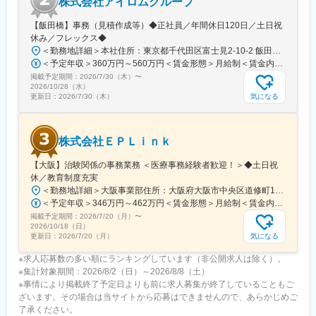
株式会社アイロムグループ
のスケジュールに合わせて始業、就業時間を決めることができま
す。
【飯田橋】事務（見積作成等）◆正社員／年間休日120日／土日祝
・5日間のリフレッシュ休暇制度や、時間単位で取得できる有給休
休み／フレックス◆
暇。
＜勤務地詳細＞本社住所：東京都千代田区富士見2-10-2 飯田橋グラン・ブルーム勤務地最寄駅：各線／飯田橋駅受動喫煙対策：屋内全面禁煙
・産前産後休暇（妊娠中時短勤務あり）、子供が3歳になるまで取
＜予定年収＞360万円～560万円＜賃金形態＞月給制＜賃金内訳＞月額（基本給）：290,000円～350,000円＜月給＞290,000円～350,000円＜昇給有無＞有＜残業手当＞有＜給与補足＞※詳細は、能力・経験に応じて決定します。■昇給：年1回■賞与：年2回（但し、決算賞与追加支給にて年3回の実績有）賃金はあくまでも目安の金額であり、選考を通じて上下する可能性があります。月給(月額)は固定手当を含めた表記です。
得できる育児休業、
掲載予定期間：
2026/7/30（木）
〜
復帰後は短時間勤務制度の利用も可能。
2026/10/28（水）
※育児休業から復帰し3ヶ月後に、育児補助支援金を給付。
気になる
更新日：
2026/7/30（木）
※育児休業、時短勤務制度は入社～1年経過後から取得可能。
株式会社ＥＰＬｉｎｋ
変更の範囲：会社の定める業務
【大阪】治験関係の事務業務 ＜医療事務経験者歓迎！＞◆土日祝
休／教育制度充実
＜勤務地詳細＞大阪事業部住所：大阪府大阪市中央区道修町1-5-18 朝日生命道修町ビル3階勤務地最寄駅：大阪市営堺筋線／北浜駅受動喫煙対策：敷地内全面禁煙変更の範囲：会社の定める事業所
＜予定年収＞346万円～462万円＜賃金形態＞月給制＜賃金内訳＞月額（基本給）：210,500円～277,900円その他固定手当/月：8,000円～15,000円＜月給＞218,500円～292,900円＜昇給有無＞有＜残業手当＞有＜給与補足＞前職・経験を考慮の上、決定致します。■年収内訳＝基本給×12ヶ月＋賞与（基本給×4ヶ月)■賞与：年2回（6月、12月）／昇給：年1回（10月）※業績に応じ、決算賞与（秋季賞与）支給の場合あり（10月）■時間外・休日出勤手当等の割増賃金は別途支給賃金はあくまでも目安の金額であり、選考を通じて上下する可能性があります。月給(月額)は固定手当を含めた表記です。
掲載予定期間：
2026/7/20（月）
〜
2026/10/18（日）
気になる
更新日：
2026/7/20（月）
※求人応募数の多い順にランキングしています（非公開求人は除く）。
※集計対象期間：2026/8/2（日）～2026/8/8（土）
※事情により掲載終了予定日よりも前に求人募集が終了していることもご
ざいます。その場合は当サイトから応募はできませんので、あらかじめご
了承ください。