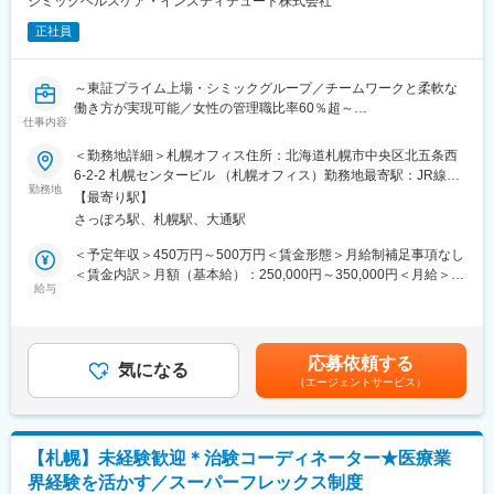
シミックヘルスケア・インスティテュート株式会社
ながら学んでいきます。その後、各拠点に配属され先輩社員から
正社員
業務を引継ぎながらOJT担当者とともに医療機関へ同行するな
ど、徐々に業務を身に着けていきます。確認テストやチェックシ
ートを用いながら習熟度を測り、入社後1年程度で一人で担当を持
～東証プライム上場・シミックグループ／チームワークと柔軟な
てるようになります。なお、その後も定期的に中途入社者に対し
働き方が実現可能／女性の管理職比率60％超～
てフォローを行う体制が整っています。
仕事内容
■職務内容：超高齢化社会に突入し、様々な疾病に対して患者さん
■同社の魅力：
や私たちのQOLを向上させるべく、新しい治療法を開発する必要
＜勤務地詳細＞札幌オフィス住所：北海道札幌市中央区北五条西
・チームワーク：通常は1人で業務にあたることが多いですが、困
があります。今回はそのための治験を実施する際の患者さんおよ
6-2-2 札幌センタービル （札幌オフィス）勤務地最寄駅：JR線／
ったときや先輩や上司がサポートしてくれるため、安心して進め
び医療機関のサポートを担う治験コーディネーター（通称CRC）
勤務地
札幌駅受動喫煙対策：屋内全面禁煙変更の範囲：会社の定める事
られます。また、家族の急な体調不良や突発休の場合にも周囲が
【最寄り駅】
を募集しています。
業所
代理対応をしてくれる風土があり、チームワークが強みです。
さっぽろ駅、札幌駅、大通駅
・治験被験者である患者さんへの内容説明補助、ケア／相談
・働きやすい環境：2019年度の月間の平均残業時間は12.1時間で
・治験担当医師の補助
＜予定年収＞450万円～500万円＜賃金形態＞月給制補足事項なし
した。管理職における女性比率も63.6%と、ライフイベントの多
・検査／投薬スケジュール調整、治験データの管理 など
＜賃金内訳＞月額（基本給）：250,000円～350,000円＜月給＞
い女性も活躍しやすい環境です。正社員の場合、転勤可能性はあ
※職場は基本的に委託されている医療機関であるため、自宅からの
給与
250,000円～350,000円＜昇給有無＞有＜残業手当＞有＜給与補足
りますが、定期的にあるものではなく適性や希望に応じて配置し
直行直帰が多いです。
＞■日本SMO協会公認CRC試験合格者で一般職対象に技能手当支
ています。
■やりがい：CRCは疾病を抱えた患者さんやそれを治療しようと
給（月3,000円）■CRC手当：35,000～（固定で支給されます）■
奮闘する医師やスタッフなど携わる相手が多いです。現在治療法
賞与2回（昨年度実績：4.4ヶ月）賃金はあくまでも目安の金額で
変更の範囲：会社の定める業務
応募依頼する
がなく苦しんでいる患者さんに対して薬を届けられたり、最前線
気になる
あり、選考を通じて上下する可能性があります。月給(月額)は固定
（エージェントサービス）
で治療にあたる医師やスタッフのサポートを行え、治験が無事に
手当を含めた表記です。
終了すれば喜びはひとしおです。
■同社の教育体制：同社は同業他社からの転職だけでなく、看護師
など未経験で転職してくる方も多いです。そのため教育体制が充
【札幌】未経験歓迎＊治験コーディネーター★医療業
実しています。入社は原則偶数月と決まっており、同期入社者と
界経験を活かす／スーパーフレックス制度
ともに2週間弱本社にて集合研修を行います。会社のことや業務を