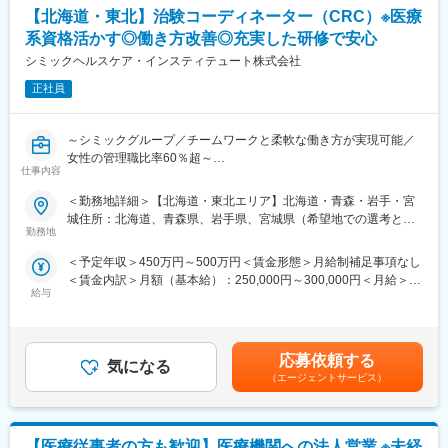
の社会貢献性が非常に高く、他の営業職では得難いやりがいを感
一人で担当を持てるようになります。尚、その後も定期的に中途
記です。
【北海道・東北】治験コーディネーター（CRC）※医療
じられ、ご家族やご友人にも誇れるお仕事です！
入社者に対してフォローを行う体制が整っています。
系資格活かす◎働き方改善◎充実した研修で安心
・個人ノルマは無く、チーム全体で協力しながら治験を進めてい
く風土がありますので、営業未経験の方でも早期にキャッチアッ
シミックヘルスケア・インスティテュート株式会社
変更の範囲：会社の定める業務
プすることができます！
正社員
・原則転勤はなく、残業も月10～20時間、年休125日（土日
祝）、直行直帰可能で非常にワークライフバランスを保って長期
就業ができます！
～シミックグループ／チームワークと柔軟な働き方が実現可能／
女性の管理職比率60％超～
■SMAの仕事内容：
仕事内容
■職務内容：超高齢化社会に突入し、様々な疾病に対して患者さん
治験実施を行っていただける提携医療機関の新規拡大、および既
や私たちのQOLを向上させるべく、新しい治療法を開発する必要
＜勤務地詳細＞【北海道・東北エリア】北海道・青森・岩手・宮
存施設とのリレーションの強化がSMAのメインミッションです。
があります。今回はそのための治験を実施する際の患者さんおよ
城住所：北海道、青森県、岩手県、宮城県（希望地での選考と採
医療機関への新規治験紹介やアンケート回収、新規施設開拓を行
び医療機関のサポートを担う治験コーディネーター（通称CRC）
勤務地
用を実施いたします。） 受動喫煙対策：屋内全面禁煙変更の範
い、医師や治験依頼者（製薬会社等）の窓口となっていただきま
を募集しています。
囲：会社の定める事業所
す。
＜予定年収＞450万円～500万円＜賃金形態＞月給制補足事項なし
・治験被験者である患者さんへの内容説明補助、ケア／相談
また、治験をスムーズに行えるよう、医師や関連部門のアポイン
＜賃金内訳＞月額（基本給）：250,000円～300,000円＜月給＞
・治験担当医師の補助
ト取得等の院内調整、契約書の作成や管理、各種委員会の申請手
給与
250,000円～300,000円＜昇給有無＞有＜残業手当＞有＜給与補足
・検査／投薬スケジュール調整、治験データの管理 など
続きなどの業務をご担当頂きます。
＞■賞与2回（昨年度実績：4.4ヶ月）賃金はあくまでも目安の金額
※職場は基本的に委託されている医療機関であるため、自宅からの
また、治験事務局は営業的側面と事務的側面を併せ持つお仕事で
であり、選考を通じて上下する可能性があります。月給(月額)は固
直行直帰が多いです。
す。
定手当を含めた表記です。
■やりがい：CRCは疾病を抱えた患者さんやそれを治療しようと
応募依頼する
治験を依頼する製薬企業側と受け入れる医療機関側、双方の間に
気になる
奮闘する医師やスタッフなど携わる相手が多いです。現在治療法
（エージェントサービス）
立ち、お互いが納得できる点を調整する役割もあり、社会貢献性
がなく苦しんでいる患者さんに対して薬を届けられたり、最前線
の高いやりがいのあるお仕事です。
で治療にあたる医師やスタッフのサポートを行え、治験が無事に
終了すれば喜びはひとしおです。
■ご入社後の流れとキャリアパス：
【医療従事者の方も歓迎】医療機関への法人営業 ※未経
■同社の教育体制：同社は同業他社からの転職だけでなく、看護師