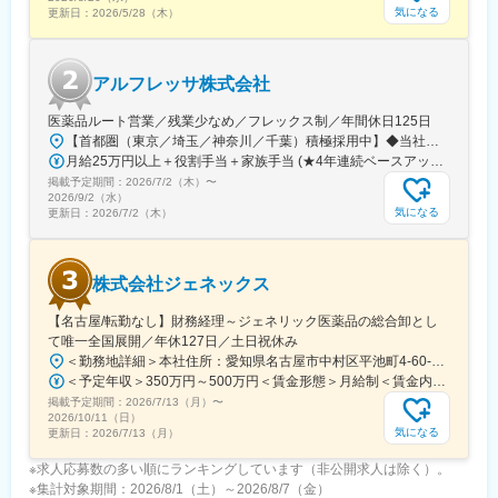
気になる
更新日：
2026/5/28（木）
アルフレッサ株式会社
医薬品ルート営業／残業少なめ／フレックス制／年間休日125日
【首都圏（東京／埼玉／神奈川／千葉）積極採用中】◆当社が展開する【北海道／関東／首都圏／中部／近畿／九州】の各事業所へご希望を考慮した上で配属となります。【北海道】北海道【関東】栃木／群馬／茨城／長野／山梨／新潟【首都圏】東京／埼玉／神奈川／千葉★積極採用エリア【中部】静岡／愛知／三重／岐阜【近畿】滋賀／兵庫／大阪／京都／奈良／和歌山【九州】福岡／長崎／熊本／大分／宮崎／鹿児島各事業所の詳細については、弊社HPよりご確認ください※「企業情報」→「拠点」よりご確認いただけます。屋内禁煙(※喫煙室あり※禁煙タイムあり※喫煙室での就労はありません)
月給25万円以上＋役割手当＋家族手当 (★4年連続ベースアップ実施！)※時間外手当別途支給※年齢、経験、能力を考慮の上、優遇します
掲載予定期間：
2026/7/2（木）
〜
2026/9/2（水）
気になる
更新日：
2026/7/2（木）
株式会社ジェネックス
【名古屋/転勤なし】財務経理～ジェネリック医薬品の総合卸とし
て唯一全国展開／年休127日／土日祝休み
＜勤務地詳細＞本社住所：愛知県名古屋市中村区平池町4-60-12 グローバルゲート27F受動喫煙対策：敷地内喫煙可能場所あり変更の範囲：無
＜予定年収＞350万円～500万円＜賃金形態＞月給制＜賃金内訳＞月額（基本給）：250,000円～357,000円＜月給＞250,000円～357,000円＜昇給有無＞有＜残業手当＞有＜給与補足＞昇給：年１回（３月）賞与：年２回（6月、12月）※経験、スキルに応じて相談のうえ決定いたします※残業手当は別途支給30歳年収：350万円／月給25万円+賞与35歳年収：400万円／月給28.5万円+賞与賃金はあくまでも目安の金額であり、選考を通じて上下する可能性があります。月給(月額)は固定手当を含めた表記です。
掲載予定期間：
2026/7/13（月）
〜
2026/10/11（日）
気になる
更新日：
2026/7/13（月）
※求人応募数の多い順にランキングしています（非公開求人は除く）。
※集計対象期間：2026/8/1（土）～2026/8/7（金）