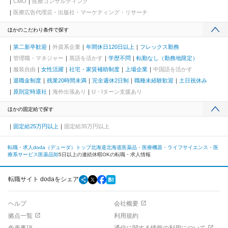
CMO
医療コンサルティング
医療広告代理店・出版社・マーケティング・リサーチ
ほかのこだわり条件で探す
第二新卒歓迎
外資系企業
年間休日120日以上
フレックス勤務
管理職・マネジャー
英語を活かす
学歴不問
転勤なし（勤務地限定）
服装自由
女性活躍
社宅・家賃補助制度
上場企業
中国語を活かす
退職金制度
残業20時間未満
完全週休2日制
職種未経験歓迎
土日祝休み
原則定時退社
海外出張あり
U・Iターン支援あり
ほかの固定給で探す
固定給25万円以上
固定給35万円以上
転職・求人doda（デューダ）トップ
北海道
北海道
医薬品・医療機器・ライフサイエンス・医
療系サービス
医薬品卸
5日以上の連続休暇OKの転職・求人情報
転職サイト dodaをシェア
ヘルプ
会社概要
拠点一覧
利用規約
免責事項
通信に関する情報の利用について