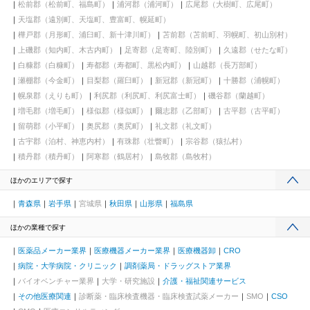
松前郡（松前町、福島町）
浦河郡（浦河町）
広尾郡（大樹町、広尾町）
天塩郡（遠別町、天塩町、豊富町、幌延町）
樺戸郡（月形町、浦臼町、新十津川町）
苫前郡（苫前町、羽幌町、初山別村）
上磯郡（知内町、木古内町）
足寄郡（足寄町、陸別町）
久遠郡（せたな町）
白糠郡（白糠町）
寿都郡（寿都町、黒松内町）
山越郡（長万部町）
瀬棚郡（今金町）
目梨郡（羅臼町）
新冠郡（新冠町）
十勝郡（浦幌町）
幌泉郡（えりも町）
利尻郡（利尻町、利尻富士町）
磯谷郡（蘭越町）
増毛郡（増毛町）
様似郡（様似町）
爾志郡（乙部町）
古平郡（古平町）
留萌郡（小平町）
奥尻郡（奥尻町）
礼文郡（礼文町）
古宇郡（泊村、神恵内村）
有珠郡（壮瞥町）
宗谷郡（猿払村）
積丹郡（積丹町）
阿寒郡（鶴居村）
島牧郡（島牧村）
ほかのエリアで探す
青森県
岩手県
宮城県
秋田県
山形県
福島県
ほかの業種で探す
医薬品メーカー業界
医療機器メーカー業界
医療機器卸
CRO
病院・大学病院・クリニック
調剤薬局・ドラッグストア業界
バイオベンチャー業界
大学・研究施設
介護・福祉関連サービス
その他医療関連
診断薬・臨床検査機器・臨床検査試薬メーカー
SMO
CSO