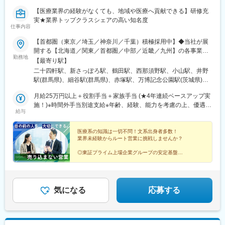
【医療業界の経験がなくても、地域や医療へ貢献できる】研修充
実★業界トップクラスシェアの高い知名度
仕事内容
【首都圏（東京／埼玉／神奈川／千葉）積極採用中】◆当社が展
開する【北海道／関東／首都圏／中部／近畿／九州】の各事業所
勤務地
へご希望を考慮した上で配属となります。【北海道】北海道【関
【最寄り駅】
東】栃木／群馬／茨城／長野／山梨／新潟【首都圏】東京／埼玉
二十四軒駅、新さっぽろ駅、鶴田駅、西那須野駅、小山駅、井野
／神奈川／千葉★積極採用エリア【中部】静岡／愛知／三重／岐
駅(群馬県)、細谷駅(群馬県)、赤塚駅、万博記念公園駅(茨城県)、
阜【近畿】滋賀／兵庫／大阪／京都／奈良／和歌山【九州】福岡
大甕駅、新治駅、川中島駅、渚駅(長野県)、伊那八幡駅、小井川
／長崎／熊本／大分／宮崎／鹿児島各事業所の詳細については、
月給25万円以上＋役割手当＋家族手当 (★4年連続ベースアップ実
駅、寺尾駅、宮内駅(新潟県)、直江津駅、小川町駅(東京都)、江戸
弊社HPよりご確認ください※「企業情報」→「拠点」よりご確認
施！)※時間外手当別途支給※年齢、経験、能力を考慮の上、優遇し
川橋駅、竹ノ塚駅、小村井駅、井荻駅、志村三丁目駅、学芸大学
給与
いただけます。屋内禁煙(※喫煙室あり※禁煙タイムあり※喫煙室で
ます
駅、千歳船橋駅、北野駅(東京都)、小作駅、鶴川駅、北府中駅、桜
の就労はありません)
台駅(東京都)、北戸田駅、南越谷駅、久喜駅、加茂宮駅、新座駅、
医療系の知識は一切不問！文系出身者多数！
航空公園駅、南古谷駅、ソシオ流通センター駅、三ツ沢上町駅、
業界未経験からルート営業に挑戦しませんか？
並木中央駅、踊場駅、江田駅(神奈川県)、元住吉駅、原当麻駅、社
家駅、藤沢本町駅、井細田駅、県立大学駅、平塚駅、千葉寺駅、
◎東証プライム上場企業グループの安定基盤
◎社会人経験で培った対人スキルを活かせる
佐倉駅、旭駅(千葉県)、木更津駅、館山駅、茂原駅、東船橋駅、小
◎家族手当や退職金制度など福利厚生充実
金城趾駅、春日町駅、大岡駅(静岡県)、竪堀駅、南伊東駅、助信
◎結婚等特別休暇やリフレッシュ休暇あり
駅、掛川市役所前駅、焼津駅、黒川駅(愛知県)、小本駅(愛知県)、
奥町駅、赤池駅(愛知県)、西岡崎駅、牛久保駅、住吉町駅、竹下
気になる
応募する
駅、守恒駅、陣原駅、浦田駅(福岡県)、荒木駅、現川駅、大村車両
基地駅、健軍校前駅、牧駅(大分県)、宮崎神宮駅、市立病院前駅
(鹿児島県)、栗東駅、田村駅、竹田駅(京都府)、荒河かしの木台
駅、西舞鶴駅、天神橋筋六丁目駅、玉出駅、久宝寺駅、茨木駅、