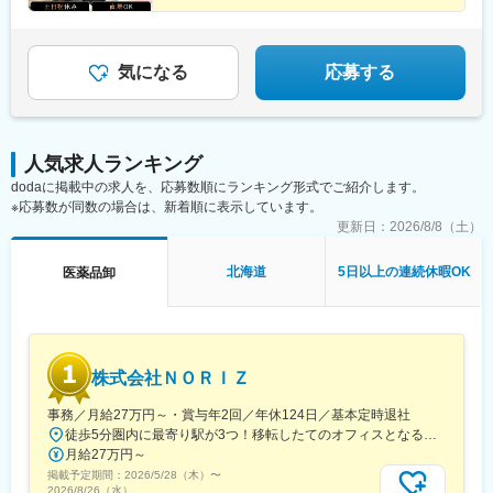
字宮ノ東41-29※詳細は「会社概要」欄HPから
企業
駅(地下鉄)、久米田駅、ケーブル八幡宮山上駅、田村駅、唐崎駅、
★成果は毎月インセンティブで還元／正当な評価で頑張
筒井駅、豊岡駅(兵庫県)、新宮駅、安芸長束駅、安浦駅、周布駅、
りは給与に反映
出雲市駅、高野駅、西富井駅、周防下郷駅、櫛ケ浜駅、府中駅(徳
島県)、北久米駅、北宇和島駅、伏石駅、下曽根駅、高城駅、杵築
気になる
応募する
駅、宮崎駅、日向庄内駅、門川駅、志布志駅、日宇駅、玉名駅、
赤嶺駅、下菅谷駅、長沼駅(静岡県)
人気求人ランキング
dodaに掲載中の求人を、応募数順にランキング形式でご紹介します。
※応募数が同数の場合は、新着順に表示しています。
更新日：
2026/8/8（土）
北海道
5日以上の連続休暇OK
医薬品卸
株式会社ＮＯＲＩＺ
事務／月給27万円～・賞与年2回／年休124日／基本定時退社
徒歩5分圏内に最寄り駅が3つ！移転したてのオフィスとなるため、新しくキレイなオフィスで働けます！★転勤なし東京都中央区銀座6-13-16 ヒューリック銀座ウォールビル3階新富町から徒歩3分※受動喫煙対策：屋内禁煙
月給27万円～
掲載予定期間：
2026/5/28（木）
〜
2026/8/26（水）