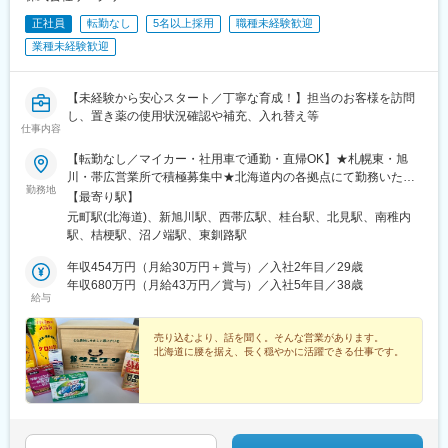
正社員
転勤なし
5名以上採用
職種未経験歓迎
業種未経験歓迎
【未経験から安心スタート／丁寧な育成！】担当のお客様を訪問
し、置き薬の使用状況確認や補充、入れ替え等
仕事内容
【転勤なし／マイカー・社用車で通勤・直帰OK】★札幌東・旭
川・帯広営業所で積極募集中★北海道内の各拠点にて勤務いただ
勤務地
きます。★希望を考慮の上、配属先を決定します。＜採用強化
【最寄り駅】
中！＞■札幌東営業所：札幌市東区伏古11条4丁目8■旭川営業所：
元町駅(北海道)、新旭川駅、西帯広駅、桂台駅、北見駅、南稚内
旭川市末広東2条4丁目8-12■帯広営業所：帯広市西24条南3丁目
駅、桔梗駅、沼ノ端駅、東釧路駅
15-17＜こちらの拠点でも募集♪＞■網走営業所：網走市南9条西3
丁目2■北見営業所：北見市高栄東町2丁目10-17■稚内営業所：稚
年収454万円（月給30万円＋賞与）／入社2年目／29歳
内市こまどり5丁目4-10■函館営業所：函館市西桔梗町589-203■苫
年収680万円（月給43万円／賞与）／入社5年目／38歳
給与
小牧営業所：苫小牧市明野元町2丁目13-17■釧路営業所：釧路市
愛国東1丁目8-2受動喫煙対策：分煙（屋内禁煙）
売り込むより、話を聞く。そんな営業があります。
北海道に腰を据え、長く穏やかに活躍できる仕事です。