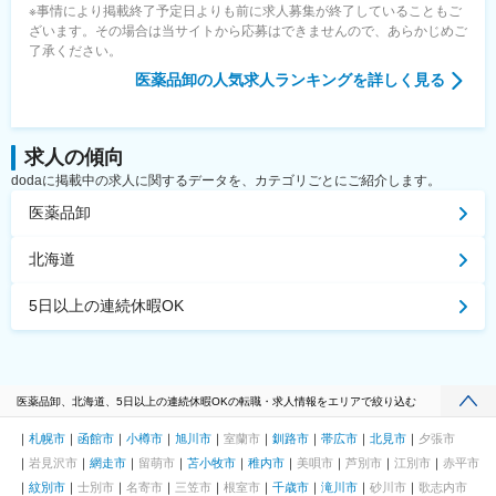
※事情により掲載終了予定日よりも前に求人募集が終了していることもご
ざいます。その場合は当サイトから応募はできませんので、あらかじめご
了承ください。
医薬品卸
の人気求人ランキングを詳しく見る
求人の傾向
dodaに掲載中の求人に関するデータを、カテゴリごとにご紹介します。
医薬品卸
北海道
5日以上の連続休暇OK
医薬品卸、北海道、5日以上の連続休暇OKの転職・求人情報をエリアで絞り込む
札幌市
函館市
小樽市
旭川市
室蘭市
釧路市
帯広市
北見市
夕張市
岩見沢市
網走市
留萌市
苫小牧市
稚内市
美唄市
芦別市
江別市
赤平市
紋別市
士別市
名寄市
三笠市
根室市
千歳市
滝川市
砂川市
歌志内市