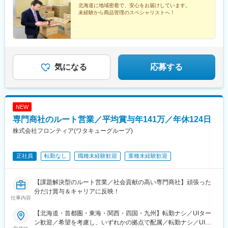
北海道に地域密着で、安心をお届けしています。
未経験から商品管理のスペシャリストへ！
気になる
応募する
NEW
専門商社のルート営業／平均賞与年141万／年休124日
株式会社フロンティア(ワタキューグループ)
正社員
転勤なし
職種未経験歓迎
業種未経験歓迎
【課題解決型のルート営業／社会貢献の高い専門商社】頑張った
分だけ賞与＆キャリアに反映！
仕事内容
【北海道・首都圏・東海・関西・四国・九州】転勤ナシ／UIター
ン歓迎／希望を考慮し、いずれかの拠点で配属／転勤ナシ／UIタ