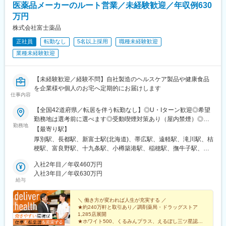
医薬品メーカーのルート営業／未経験歓迎／年収例630
門真市駅、交野市駅、鳳駅、青木駅、総合運動公園駅、武庫之荘
万円
駅、岡場駅、石生駅、西新町駅、加古川駅、英賀保駅、江原駅、
帯解駅、耳成駅、日前宮駅、紀伊新庄駅、新宮駅、尾鷲駅、高茶
株式会社富士薬品
屋駅、中川原駅、四十九駅、手力駅、東大垣駅、小泉駅、高山
正社員
転勤なし
5名以上採用
職種未経験歓迎
駅、琴似駅(札幌市営)、淡路町駅、新桜台駅、新越谷駅、東宮原
業種未経験歓迎
駅、幸浦駅、緑町駅、堀ノ内駅、蘇我駅、清水駅(愛知県)、烏森
駅、萩原駅(福岡県)、動植物園入口駅、中洲通駅、八尾駅、津久野
駅、新御茶ノ水駅、江古田駅、名城公園駅、近鉄八田駅、神田駅
【未経験歓迎／経験不問】自社製造のヘルスケア製品や健康食品
(鹿児島県)
を企業様や個人のお宅へ定期的にお届けします
仕事内容
【全国42道府県／転居を伴う転勤なし】◎U・Iターン歓迎◎希望
勤務地は選考前に選べます◎受動喫煙対策あり（屋内禁煙）◎オ
勤務地
ンライン面接実施中■北海道・東北北海道／青森／岩手／秋田／山
【最寄り駅】
形／福島■関東茨城／栃木／群馬／神奈川／埼玉／千葉■北陸・甲
厚別駅、長都駅、新富士駅(北海道)、帯広駅、遠軽駅、滝川駅、桔
信越新潟／富山／石川／福井／長野／山梨■東海静岡／愛知／三重
梗駅、富良野駅、十九条駅、小樽築港駅、稲穂駅、撫牛子駅、羽
／岐阜■関西大阪／京都／滋賀／奈良／兵庫／和歌山■中国・四国
後牛島駅、横手駅、千徳駅、泉駅(常磐線)、北山形駅、偕楽園駅、
広島／島根／岡山／山口／徳島／愛媛／香川■九州・沖縄福岡／大
入社2年目／年収460万円
鹿島神宮駅、大宝駅、土浦駅、後台駅、黒磯駅、上今市駅、渋川
分／宮崎／鹿児島／熊本／長崎／沖縄＜オンライン面接実施中＞
入社3年目／年収630万円
駅、太田駅(群馬県)、大森台駅、青堀駅、南与野駅、武蔵高萩駅、
給与
その他、下記「勤務地一覧」よりご確認ください藤枝営業所：静
八潮駅、鴨居駅、倉見駅、磯部駅(石川県)、徳田駅(石川県)、上枝
岡県静岡県島田市道悦3-14-2三島営業所：静岡県田方郡函南町肥
駅、砺波駅、片原町駅(富山県)、速星駅、春江駅、水落駅、しんざ
田字南中道476中津川営業所：岐阜県中津川市中津川字大西667-1
＼ 働き方が変われば人生が充実する ／
駅、上越妙高駅、信州中野駅、附属中学前駅、切石駅、岩村田
★約240万軒と取引あり／調剤薬局・ドラッグストア
田辺営業所：和歌山県田辺市三栖字三反田130-5京都北営業所：京
駅、西上田駅、酒折駅、禾生駅、富士駅、古庄駅、半田駅、荒子
1,285店展開
都府京都市北区上賀茂向縄手町16滑川営業所：富山県滑川市柳原
川公園駅、妙興寺駅、六軒駅(三重県)、霞ケ浦駅、光善寺駅、平野
★ホワイト500、くるみんプラス、えるぼし三ツ星認定