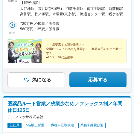
勤務地
ーン歓迎！【北海道】札幌東営業所【宮城県】仙台東営業所【山
【最寄り駅】
形県】山形営業所【栃木県】宇都宮営業所【群馬県】群馬営業所
大谷地駅、荒井駅(宮城県)、羽前千歳駅、南宇都宮駅、新前橋駅、
【千葉県】柏営業所【東京都】足立営業所江東営業所大田営業所
高柳駅、竹ノ塚駅、木場駅(東京都)、流通センター駅、幡ケ谷駅、
渋谷営業所世田谷営業所板橋営業所練馬営業所西東京営業所府中
千歳烏山駅、中板橋駅、練馬高野台駅、西武柳沢駅、分倍河原
営業所立川営業所八王子営業所【神奈川県】川崎東営業所川崎営
720万円／40歳／所長職
駅、泉体育館駅、北八王子駅、川崎大師駅、中野島駅、東山田
業所横浜北営業所横浜営業所横浜南営業所大和営業所相模原営業
560万円／35歳／係長職
駅、阪東橋駅、港南台駅、鶴間駅、相模原駅、東海大学前駅、尼
給与
所平塚営業所【愛知県】名古屋営業所名古屋南営業所【大阪府】
ケ坂駅、呼続駅、吹田駅(阪急線)、加美駅、新大宮駅、アイランド
吹田営業所大阪東営業所【奈良県】奈良営業所【兵庫県】神戸営
センター駅、勝瑞駅、西小倉駅、賀来駅、大森海岸駅、笹塚駅、
業所【徳島県】徳島営業所【福岡県】北九州営業所【大分県】大
＼＼需要高まる福祉業界／／
大山駅(東京都)、府中本町駅、立飛駅、鈴木町駅、吉野町駅、南林
全国に70以上の拠点を展開する、業界大手の安定企業で
分営業所
間駅、志賀本通駅、妙音通駅、吹田駅(東海道本線)、新加美駅、奈
す！
良駅、アイランド北口駅、東門前駅、黄金町駅、清水駅(愛知県)、
■20代・30代活躍中
■毎日ノー残業デー／毎日18時半完全退社
桜駅(愛知県)、マリンパーク駅
■完全週休2日制（土日祝休み）
■手当が充実（営業手当・住宅手当など）
気になる
応募する
医薬品ルート営業／残業少なめ／フレックス制／年間
休日125日
アルフレッサ株式会社
正社員
5名以上採用
職種未経験歓迎
業種未経験歓迎