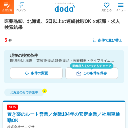
会員登録
ログイン
気になる
メニュー
医薬品卸、北海道、5日以上の連続休暇OK
の転職・求人
検索結果
5
条件で並び替え
件
現在の検索条件
[勤務地]北海道 [業種]医薬品卸-医薬品・医療機器・ライフサイエンス・医療系サービス [詳細条件](休日・働き方)5日以上の連続休暇OK
新着求人をいつでもチェック
条件の変更
この条件を保存
北海道
のみで募集中
NEW
置き薬のルート営業／創業104年の安定企業／社用車通
勤OK
株式会社サエグサ