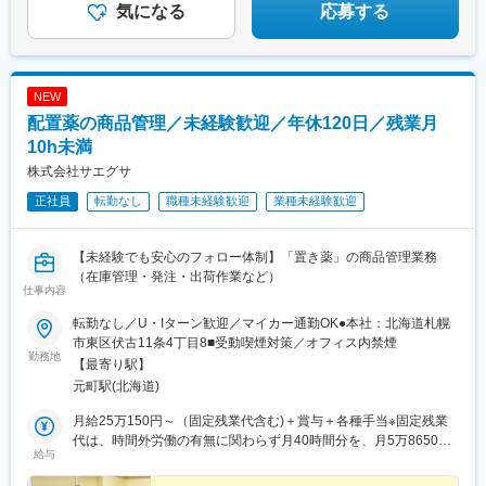
気になる
応募する
NEW
配置薬の商品管理／未経験歓迎／年休120日／残業月
10h未満
株式会社サエグサ
正社員
転勤なし
職種未経験歓迎
業種未経験歓迎
【未経験でも安心のフォロー体制】「置き薬」の商品管理業務
（在庫管理・発注・出荷作業など）
仕事内容
転勤なし／U・Iターン歓迎／マイカー通勤OK●本社：北海道札幌
市東区伏古11条4丁目8■受動喫煙対策／オフィス内禁煙
勤務地
【最寄り駅】
元町駅(北海道)
月給25万150円～（固定残業代含む)＋賞与＋各種手当※固定残業
代は、時間外労働の有無に関わらず月40時間分を、月5万8650円
給与
～支給上記を超える時間外労働分は追加で支給