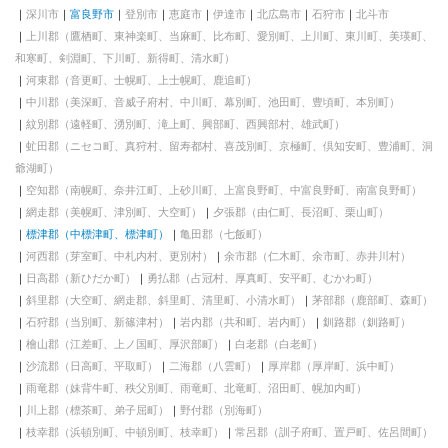
深川市
富良野市
登別市
恵庭市
伊達市
北広島市
石狩市
北斗市
上川郡（鷹栖町、東神楽町、当麻町、比布町、愛別町、上川町、東川町、美瑛町、
和寒町、剣淵町、下川町、新得町、清水町）
河東郡（音更町、士幌町、上士幌町、鹿追町）
中川郡（美深町、音威子府村、中川町、幕別町、池田町、豊頃町、本別町）
紋別郡（遠軽町、湧別町、滝上町、興部町、西興部村、雄武町）
虻田郡（ニセコ町、真狩村、留寿都村、喜茂別町、京極町、倶知安町、豊浦町、洞
爺湖町）
空知郡（南幌町、奈井江町、上砂川町、上富良野町、中富良野町、南富良野町）
網走郡（美幌町、津別町、大空町）
夕張郡（由仁町、長沼町、栗山町）
標津郡（中標津町、標津町）
亀田郡（七飯町）
河西郡（芽室町、中札内村、更別村）
余市郡（仁木町、余市町、赤井川村）
日高郡（新ひだか町）
勇払郡（占冠村、厚真町、安平町、むかわ町）
斜里郡（大空町、網走郡、斜里町、清里町、小清水町）
茅部郡（鹿部町、森町）
石狩郡（当別町、新篠津村）
岩内郡（共和町、岩内町）
釧路郡（釧路町）
檜山郡（江差町、上ノ国町、厚沢部町）
白老郡（白老町）
沙流郡（日高町、平取町）
二海郡（八雲町）
厚岸郡（厚岸町、浜中町）
雨竜郡（妹背牛町、秩父別町、雨竜町、北竜町、沼田町、幌加内町）
川上郡（標茶町、弟子屈町）
野付郡（別海町）
枝幸郡（浜頓別町、中頓別町、枝幸町）
常呂郡（訓子府町、置戸町、佐呂間町）