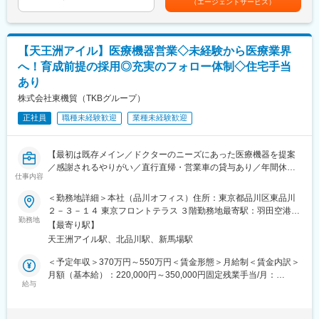
（エージェントサービス）
・市場動向や顧客特性を踏まえた営業モデルおよび取引条件の設
同社は全国に400店舗以上の調剤薬局を展開し、地域密着型の医
基づき支給賃金はあくまでも目安の金額であり、選考を通じて上
計・運用
療サービスを提供するリーディングカンパニーです。積極的な
下する可能性があります。月給(月額)は固定手当を含めた表記で
・営業戦略・施策の営業現場への展開および実行支援
M&A戦略により、新たな地域への進出や介護事業、在宅医療サー
す。
・営業施策の進捗管理、効果検証および改善提案の実施
ビスにも拡大しています。
【天王洲アイル】医療機器営業◇未経験から医療業界
へ！育成前提の採用◎充実のフォロー体制◇住宅手当
■職務の魅力：
変更の範囲：会社の定める業務
あり
全社視点で営業活動を構造的に捉え、成果創出の仕組みづくりを
担える戦略性の高いポジションです。マーケティングと密に連携
株式会社東機貿（TKBグループ）
しながら戦略を描き、営業現場を動かす役割を担うため、事業成
正社員
職種未経験歓迎
業種未経験歓迎
長への影響度をダイレクトに実感できます。データに基づく意思
決定力や戦略立案力、部門横断での推進力を高められる点も大き
な魅力です。
【最初は既存メイン／ドクターのニーズにあった医療機器を提案
／感謝されるやりがい／直行直帰・営業車の貸与あり／年間休日
■募集背景：
仕事内容
120日／グローバル企業】
事業成長とブランド価値向上に向け、全社視点での戦略的な営業
推進体制の強化が求められています。売上計画・KPI管理を基盤
＜勤務地詳細＞本社（品川オフィス）住所：東京都品川区東品川
■職務詳細：
に、マーケティングと連携しながら営業戦略から施策実行、効果
２－３－１４ 東京フロントテラス ３階勤務地最寄駅：羽田空港線
担当エリア病院へ訪問、ドクターや医療従事者がどんな医療機器
勤務地
検証までを一貫して担い、営業活動の高度化と再現性ある成果創
／天王洲アイル駅受動喫煙対策：屋内全面禁煙変更の範囲：会社
【最寄り駅】
を必要としているかヒアリングします。ニーズを把握したら適切
出を推進するため、新たな人材を募集します。
の定める事業所
天王洲アイル駅、北品川駅、新馬場駅
な製品を提案し、導入して頂きます。提案先は最初は既存がメイ
ンで、ゆくゆくは新規開拓もお任せいたします。外科製品の販売
■目指せるキャリア：
＜予定年収＞370万円～550万円＜賃金形態＞月給制＜賃金内訳＞
においては手術に立ち会うこともあり、実際の臨床現場での製品
営業戦略・企画の中核人材として、全社・ブランド横断で事業成
月額（基本給）：220,000円～350,000円固定残業手当/月：
説明なども行います。
給与
長を牽引するキャリアを描けます。
40,000円（固定残業時間22時間0分/月～17時間0分/月）超過した
※直行直帰型・会社貸与の営業車で各お客様先を訪問
時間外労働の残業手当は追加支給＜月給＞260,000円～390,000円
■入社後の研修について：
■組織体制：
（一律手当を含む）＜昇給有無＞有＜残業手当＞有＜給与補足＞■