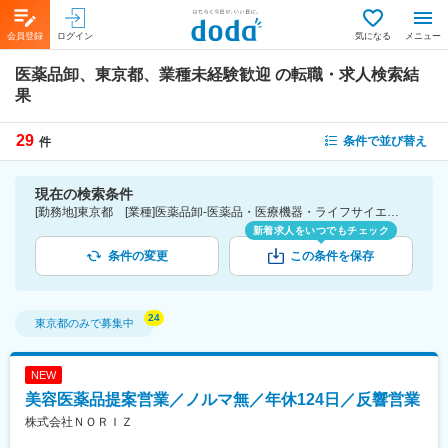
会員登録
ログイン
気になる
メニュー
医薬品卸、東京都、業種未経験歓迎
の転職・求人検索結
果
29
条件で並び替え
件
現在の検索条件
[勤務地]東京都 [業種]医薬品卸-医薬品・医療機器・ライフサイエンス・医療系サービス [こだわり条件ピックアップ]業種未経験歓迎 [詳細条件](募集・採用情報)業種未経験歓迎
新着求人をいつでもチェック
条件の変更
この条件を保存
東京都
のみで募集中
NEW
美容医薬品提案営業／ノルマ無／年休124日／反響営業
株式会社ＮＯＲＩＺ