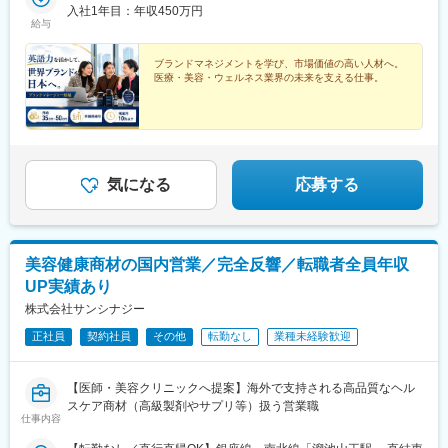
入社1年目：年収450万円
給与
ブランドマネジメントを学び、市場価値の高い人材へ。
医療・美容・ウェルネス業界の未来を支える仕事。
気になる
応募する
美容健康商材の国内営業／完全反響／転職者全員年収
UP実績あり
株式会社サンシナジー
正社員
契約社員
その他
転勤なし
業種未経験歓迎
【医師・美容クリニックへ提案】海外で支持される高品質なヘル
スケア商材（高級製剤やサプリ等）扱う営業職
仕事内容