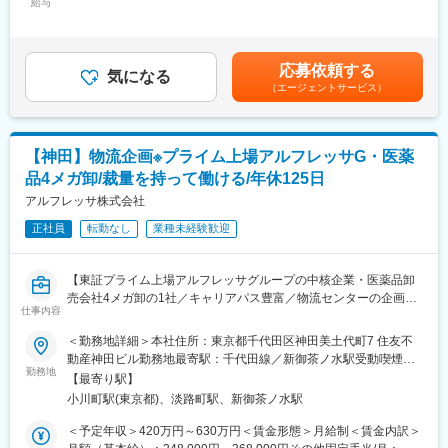
給与
378,000円＜昇給有無＞有＜残業手当＞有＜給与補足＞※予定年収
■業務詳細
■就業環境
は月20時間残業をした場合の年収例です。※役職手当：最大
以下いずれかのMSとしてご活躍いただきます。
社内外と柔軟に連携し、チームワークを重視する風通しの良い環
15,000円※固定残業手当はございません。※条件については、ご経
＜医薬MS＞
境です。マルチタスクをこなしつつ、個々の主体性と改善提案が
験等を踏まえて判断いたします。賃金はあくまでも目安の金額で
病院や調剤薬局などを定期的に訪問。医師や患者さんのニーズを
応募依頼する
歓迎されます。
気になる
あり、選考を通じて上下する可能性があります。月給(月額)は固定
収集し適切な医薬品や行動動向の情報などを提供します。
（エージェントサービス）
手当を含めた表記です。
製薬メーカーのMRと連携し営業活動を行うことも多くあります。
■想定されるキャリアパス
MSに求められるのは、お得意様のパートナーとして、きめ細かな
Web新規集客の責任者や、商品企画・広告戦略のリーダーなど、
医薬品ニーズに対応する姿勢です。
成長に応じて上流工程へのステップアップが可能です。
【神田】物流企画※プライム上場アルフレッサG・医薬
その為には日々、医師や薬剤師とのコミュニケーションを深め、
信頼関係を築くことが大切になります。
品4メガ卸/裁量を持って働ける/年休125日
■企業の特徴/魅力
アルフレッサ株式会社
事業拡大フェーズで裁量を持ち活躍できる環境が整い、業務改善
＜メディカルMS＞
や新しい挑戦を積極的に応援する社風です。
病院や検査センター等に対して臨床検査試薬や医療機器などを販
正社員
転勤なし
業種未経験歓迎
売、情報提供を行います。
変更の範囲：会社の定める業務
商談相手は医師や看護師、検査技師など。またメーカー担当者と
【東証プライム上場アルフレッサグループの中核企業・医薬品卸
連携しお得意様へのソリューション営業を行います。
売会社4メガ卸の1社／キャリアパス豊富／物流センターの企画立
仕事内容
案や医薬品流通の仕組み作りに関わる業務です／年間休日125日
■とあるMSの1日のスケジュール
（土日祝休み）】
8:30出勤、朝礼参加
＜勤務地詳細＞本社住所：東京都千代田区神田美土代町7 住友不
10:00顧客訪問
動産神田ビル勤務地最寄駅：千代田線／新御茶ノ水駅受動喫煙対
■業務内容：
12:00打合せ・商談
勤務地
策：屋内喫煙可能場所あり変更の範囲：会社の定める事業所
【最寄り駅】
・物流センターの企画立案や医薬品流通に関わる仕組み作りなど
12:45勉強会参加
小川町駅(東京都)、淡路町駅、新御茶ノ水駅
当社の根幹に関わる業務に携わっていただきます。
昼食
当社並びにクループ全体の物流体制の再構築にも関わって行ける
14:20顧客訪問
＜予定年収＞420万円～630万円＜賃金形態＞月給制＜賃金内訳＞
ポジションとなるため、裁量をもって取り組んでいけるポジショ
17:00帰社、内勤業務