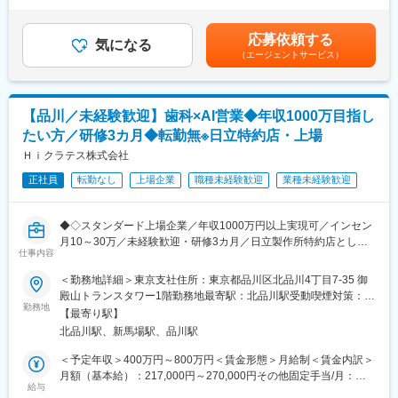
＞有＜残業手当＞有＜給与補足＞■上記に別途残業代支給■昇給：
車にて医療機関/研究施設へ訪問します。一人一台貸与されるため
知見を持ち合わせた企業です。
年1月■賞与：年2回（7月・12月／年間平均2.5ヵ月程度）■手当：
社用車での通勤、直行直帰も可能です。
そのような当社にて一緒に管理部門における業務基盤を構築しな
家族手当（子供8,000円/人、両親3,000円/人）、サービスエンジニ
応募依頼する
＜現場業務＞
がら成長できることがメリットです。
気になる
ア手当9,000円（入社5年人事評価後2万円）賃金はあくまでも目
（エージェントサービス）
・機器の定期点検,部品交換
安の金額であり、選考を通じて上下する可能性があります。月給
・故障時の修理対応
変更の範囲：会社の定める業務
(月額)は固定手当を含めた表記です。
・機器の導入、セットアップ、更新作業
※機器の規模により複数名もしくは1名でお客様策へ訪問し作業,説
【品川／未経験歓迎】歯科×AI営業◆年収1000万目指し
明を行います。
たい方／研修3カ月◆転勤無※日立特約店・上場
＜デスク業務（1割程度）＞
・保守点検の見積作成 作業報告書
Ｈｉクラテス株式会社
・お問い合わせの対応
正社員
転勤なし
上場企業
職種未経験歓迎
業種未経験歓迎
■案件及び働き方に関して
関東課には課長（4名）－課員（13名）の計17名の方が所属して
◆◇スタンダード上場企業／年収1000万円以上実現可／インセン
います。経験値や業務量に応じて案件を振り分けています。機器
月10～30万／未経験歓迎・研修3カ月／日立製作所特約店として
の特性上、休日の対応が発生することがありますが、夜間や休日
仕事内容
全国拠点を展開◎顧客伴走型営業で歯科DXを推進／同年代より圧
の緊急呼び出しはなく数日～1ヶ月前には予定が確定しておりま
倒的に稼ぎたい方へ◆◇
＜勤務地詳細＞東京支社住所：東京都品川区北品川4丁目7-35 御
す。休日出勤時は、代休や振替休日を取得いただくか、手当を支
殿山トランスタワー1階勤務地最寄駅：北品川駅受動喫煙対策：屋
給いたします。
■業務内容
勤務地
内全面禁煙変更の範囲：会社の定める事業所
【最寄り駅】
医療×AIソリューション営業
■製品に関して
北品川駅、新馬場駅、品川駅
・顧客の業務効率を高めるシステム提案（BtoB営業）
取扱い機器の製造元であるサクラ精機は50％のシェアを誇ってい
・システムの操作説明、サポート、新規システムの導入提案
＜予定年収＞400万円～800万円＜賃金形態＞月給制＜賃金内訳＞
ます。1871年創業で歴史のある医療機器メーカーで、その長い歴
・顧客からの依頼・要望等のヒアリング
月額（基本給）：217,000円～270,000円その他固定手当/月：
史と蓄積された技術力から、医療機関,研究施設において名前が広
給与
14,000円固定残業手当/月：49,000円～60,000円（固定残業時間
く知られています。製品自体は1番小さくても物置程の大きさがあ