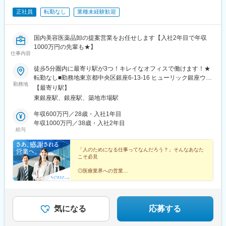
正社員
転勤なし
業種未経験歓迎
国内美容医薬品卸の提案営業をお任せします【入社2年目で年収
1000万円の先輩も★】
仕事内容
徒歩5分圏内に最寄り駅が3つ！キレイなオフィスで働けます！★
転勤なし■勤務地東京都中央区銀座6-13-16 ヒューリック銀座ウォ
勤務地
ールビル3階※受動喫煙対策：屋内禁煙
【最寄り駅】
東銀座駅、銀座駅、築地市場駅
年収600万円／28歳・入社1年目
年収1000万円／38歳・入社2年目
給与
「人のためになる仕事ってなんだろう？」そんなあなた
こそ必見
◎医療業界への営業
◎運営に貢献し感謝される仕事
◎売上に応じてインセンティブあり
◎土日祝休み／年休120日以上
◎綺麗なオフィスでの勤務
気になる
応募する