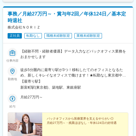
事務／月給27万円～・賞与年2回／年休124日／基本定
時退社
株式会社ＮＯＲＩＺ
正社員
転勤なし
職種未経験歓迎
業種未経験歓迎
【経験不問・経験者優遇】データ入力などバックオフィス業務を
おまかせします
仕事内容
徒歩5分圏内に最寄り駅が3つ！移転したてのオフィスとなるた
め、新しくキレイなオフィスで働けます！★転勤なし東京都中央
勤務地
区銀座6-13-16 ヒューリック銀座ウォールビル3階新富町から徒歩
【最寄り駅】
3分※受動喫煙対策：屋内禁煙
新富町駅(東京都)、築地駅、東銀座駅
月給27万円～
給与
バックオフィスから医療業界を支えるやりがい◎
月給27万円～・残業ほぼなし・年休124日の好待遇