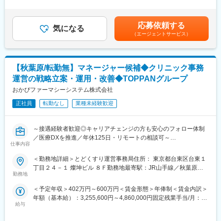
ただきたいと考えております。
業手当＞有＜給与補足＞・経験や能力スキル等を考慮して決定い
（20代～40代）の比較的若い組織で、垣根を超えて協業していく
たします。・賞与年2回、昇給年1回あり。賃金はあくまでも目安
関係です。新卒採用は7名で対応しております。また全社で組織や
■業務詳細
の金額であり、選考を通じて上下する可能性があります。月給(月
サービスを作っているフェーズのため、アイデアや意見が取り入
応募依頼する
＜まずお任せする業務＞
気になる
額)は固定手当を含めた表記です。
られやすい環境です。
（エージェントサービス）
・伝票処理、仕訳入力、出納管理
・経費精算、各種帳簿管理
■キャリアパス：
・会計ソフトへの入力業務
ご入社後、ご経験やスキルに合わせてお任せする業務を決定しま
※会計ソフトは『勘定奉行』、経費精算システムは『楽楽精算』を
す。将来的には採用業務だけではなく、人事企画にもチャレンジ
【秋葉原/転勤無】マネージャー候補◆クリニック事務
使用しています。
していただき、ゆくゆくは採用のリーダーとしてご活躍いただく
運営の戦略立案・運用・改善◆TOPPANグループ
ことを期待しています。
＜ゆくゆくお任せする業務＞
おかぴファーマシーシステム株式会社
・月次・年次決算業務
変更の範囲：会社の定める業務
正社員
転勤なし
業種未経験歓迎
・財務諸表作成
・税務申告対応、税理士との連携
・予算管理、資金繰り管理
～接遇経験者歓迎◎キャリアチェンジの方も安心のフォロー体制
／医療DXを推進／年休125日・リモートの相談可～
＜仕事の広がり・深さについて＞
仕事内容
ジョブローテーションを通じて、グループ企業を含む幅広い経理
■業務内容：
＜勤務地詳細＞とどくすり運営事務局住所： 東京都台東区台東１
業務に携わることが可能です。
自由診療クリニックの事務オペレーション責任者として、オンラ
丁目２４－１ 燦坤ビル ８Ｆ勤務地最寄駅：JR山手線／秋葉原駅
経理の専門性を高めながら、管理部門としての総合的なスキルも
イン診療の予約受付や精算、お薬の発送まで一連の事務業務の最
勤務地
受動喫煙対策：屋内全面禁煙変更の範囲：会社の定める事業所
身につけられます。
適な姿に向け、戦略の立案と運用、改善をお任せします。
＜予定年収＞402万円～600万円＜賃金形態＞年俸制＜賃金内訳＞
【業務詳細】
■組織構成
年額（基本給）：3,255,600円～4,860,000円固定残業手当/月：
・オンライン診療における事務業務全般のプロセス最適化、改善
配属先は管理部経理課
給与
63,700円～95,000円（固定残業時間30時間0分/月）超過した時間
プロジェクトの推進
部長1名、課長1名、係長1名、派遣社員1名の計4名体制です。
外労働の残業手当は追加支給＜月額＞335,000円～500,000円（12
・社内外および提携クリニック医師と協力してサービス改善策の