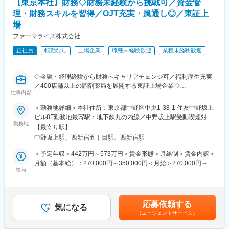
【東京本社】財務◇財務未経験から挑戦可／資金管
◎予実管理等の企業全般の企画業務やＭ＆Ａ業務に携わりたい
理・財務スキルを習得／OJT充実・風通し◎／東証上
【社内の雰囲気】
場
直近でM&Aを進めており、店舗数が急拡大。ここ数年で社員数も
ファーマライズ株式会社
2倍程となり、規模を拡大しております。全社で組織やサービスを
作っているフェーズのため、アイデアや意見が取り入られやすい
正社員
転勤なし
上場企業
職種未経験歓迎
業種未経験歓迎
環境です。
【企業概要】
◇金融・経理経験から財務へキャリアチェンジ可／福利厚生充実
同社は全国に400店舗以上の調剤薬局を展開し、地域密着型の医
／400店舗以上の調剤薬局を展開する東証上場企業◇
仕事内容
療サービスを提供するリーディングカンパニーです。積極的な
M&A戦略により、新たな地域への進出や介護事業、在宅医療サー
【業務概要】
＜勤務地詳細＞本社住所：東京都中野区中央1-38-1 住友中野坂上
ビスにも拡大しています。
調剤薬局やドラッグストアを全国に400店舗以上展開する当社に
ビル8F勤務地最寄駅：地下鉄丸の内線／中野坂上駅受動喫煙対
て、財務担当として自社およびグループ会社資金管理を中心とし
勤務地
策：屋内全面禁煙変更の範囲：会社の定める事業所
【最寄り駅】
【働きやすい環境】
た業務をご担当いただきます。
中野坂上駅、西新宿五丁目駅、西新宿駅
結婚休暇・服喪休暇・配偶者出産休暇・生理休業など従業員が働
※財務経験がなくても、金融機関での営業経験や経理経験を活かし
きやすい環境を整えており、住宅手当や退職金（※要件有）も支給
て「財務としてのキャリアを築きたい方」も歓迎しています。
＜予定年収＞442万円～573万円＜賃金形態＞月給制＜賃金内訳＞
されるため、長期的に就業しやすい環境です。
月額（基本給）：270,000円～350,000円＜月給＞270,000円～
【業務詳細】
給与
350,000円＜昇給有無＞有＜残業手当＞有＜給与補足＞※現年収を
変更の範囲：本社における業務
＜まずお任せする業務＞
考慮し、当社規定により提示します■賞与：2回/年■昇給：1回/年
・日々の資金管理（預金口座の入出金確認、日繰表作成、振り込
＜モデル年収＞入社2年目残業10時間/月の場合:429万円～557万
みデータ作成業務）
円 主任：469万円～597万円残業20時間/月の場合:454万円～589
応募依頼する
・インターネットバンキングシステム、キャッシュマネジメント
気になる
万円 主任：496万円～631万円賃金はあくまでも目安の金額であ
（エージェントサービス）
システムの処理
り、選考を通じて上下する可能性があります。月給(月額)は固定手
・キャッシュ・フロー計算書作成
当を含めた表記です。