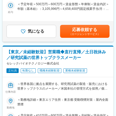
ている事業者は比較的多く存在しますが、自ら薬局を運営をし、
ス、加えて、日本製の優れた医薬品を必要とする海外のパートナ
＜予定年収＞500万円～600万円＜賃金形態＞年俸制＜賃金内訳＞
その内部システムを開発、薬局自体の事業をグロースさせる取り
ーに提供することです。
年額（基本給）：3,105,996円～4,658,400円固定残業手当/月：
組みをしている事業者は極めてまれで、特異な情報とシステムの
給与
74,500円～111,800円（固定残業時間40時間0分/月）超過した時
知見を持ち合わせた企業です。
海外では一般的に使用されており、その安全性や有効性が認めら
間外労働の残業手当は追加支給＜月額＞333,333円～500,000円
そのような当社にて一緒に管理部門における業務基盤を構築しな
れている医薬品が、日本では未承認のままとなっているものが多
（12分割）（一律手当を含む）＜昇給有無＞無＜残業手当＞有＜
がら成長できることがメリットです。
くあります。
給与補足＞※業績賞与のため年収には賞与額は含まれていません。
応募依頼する
これを「ドラッグ・ラグ」と言います。
気になる
■賞与：業績による賃金はあくまでも目安の金額であり、選考を通
変更の範囲：会社の定める業務
（エージェントサービス）
じて上下する可能性があります。月給(月額)は固定手当を含めた表
その背景には、以下の理由が挙げられます。
記です。
・日本の臨床試験の環境が他国と比べて十分に整っていないこと
・薬の承認プロセスが他国よりも時間がかかること
【東京／未経験歓迎】営業職◆直行直帰／土日祝休み
／研究試薬の世界トップクラスメーカー
この「ドラッグ・ラグ」問題により、最新の治療法や医薬品の導
入が難しく、日本の医療は海外に後れを取っています。
セレックバイオテクノロジー株式会社
海外では一般的な、特定の条件下での未承認薬の利用を認める制
正社員
転勤なし
職種未経験歓迎
業種未経験歓迎
度も日本ではまだ導入されておらず、日本での医療の自由度は
益々限られたものとなっているのが現状です。
このような現状を変えるために、私たちニフジは、日本でも最新
～世界各国に拠点を展開する、研究用試薬の製造・販売における
の医薬品を利用して、患者様への最良の医療を提供できる環境を
世界トップクラスのメーカー／米国本社の管理方式を採用／個々
目指しています。
仕事内容
の裁量が大きく、自由な環境で自身の能力を最大限に発揮できる
環境～
＜勤務地詳細＞東京エリア住所：東京都 受動喫煙対策：屋内全面
【業務概要】
禁煙
海外の医薬品を医療機関（看護師、事務局の方、院長先生等）に
■仕事内容：
勤務地
対して営業いただきます。
大学や研究機関へ、自社ブランドの研究用試薬を提案・紹介する
＜予定年収＞410万円～600万円＜賃金形態＞月給制＜賃金内訳＞