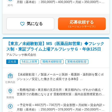
ド感あるPDCAを実現していただきます。
内容としては、ランクに応じて月10万円～30万円＋年間100万円
月額（基本給）：350,000円～400,000円＜月給＞350,000円～
給与
～300万円の追加報酬を設定しています。
400,000円＜昇給有無＞有＜残業手当＞有＜給与補足＞ご経験や
■業務詳細
医療DX推進を背景に需要が高く、一件あたりの契約単価も高いた
スキルを考慮して年収を決定いたします。賃金はあくまでも目安
・自社商品のWebマーケティング施策立案・推進
め成果が収入へ直結します。
の金額であり、選考を通じて上下する可能性があります。月給(月
・LP、バナー、広告クリエイティブの制作ディレクション
参考例.
額)は固定手当を含めた表記です。
応募依頼する
・広告代理店や制作会社との調整・折衝
気になる
・中途入社1年目20代／年収580万円（未経験者）
（エージェントサービス）
・制作物のスケジュール・進行管理
・中途入社2年目20代／年収760万円（未経験者）
・クリエイティブの薬事・校正チェック、LPや制作物の簡易修正
・中途入社5年目30代／年収1,100万円
・訴求内容やCVR向上のための改善提案
・中途入社8年目30代／年収1,500万円
・媒体費、KPI、CPA等の予実管理、集客数値のレポーティング
【東京／未経験歓迎】MS（医薬品卸営業）◆フレック
・タグ設置、計測関連業務のサポート
■会社概要
ス制・東証プライム上場アルフレッサＧ・年休125日
・電子カルテ、AI音声認識、訪問歯科支援まで、歯科DXを総合的
■扱うサービス
アルフレッサ株式会社
に支援。
主に自社通販商材のプロモーションおよび関連Web制作物のディ
・「治療から予防へ」「外来から訪問へ」という業界変革の追い
正社員
5名以上採用
職種未経験歓迎
業種未経験歓迎
レクション・改善に携わります。
風を受け、主力製品『AI・音声Hiクラテス』の全国展開を加速し
ています。
■業務の魅力
【未経験歓迎！／製薬メーカーと医師・看護師・薬剤師を繋ぐポ
単なる運用担当に留まらず、企画・制作・数値分析まで事業成長
ジション／安定した働き方と成長できる体制】
をダイレクトに感じられるポジションです。幅広い業務経験を積
仕事内容
変更の範囲：会社の定める業務
みながら、将来的には商品企画やCRM、広告戦略にも挑戦可能で
■業務概要
＜勤務地詳細＞東京都の支店住所：東京都内のいずれかの拠点・
す。
MSとは、マーケティングスペシャリストの略で、医薬品をはじめ
営業所での勤務になります 受動喫煙対策：屋内全面禁煙変更の範
とする医療に係わる様々な商品を販売しています。
勤務地
囲：会社の定める事業所
■教育体制
生命関連商品の安定供給はもちろん、最新の医療情報の提供や、
通販や業界特有の知識はOJTや日常業務を通じて学べる環境で、
＜予定年収＞460万円～730万円＜賃金形態＞月給制＜賃金内訳＞
メーカー・医療機関のつなぎ役としての役割を果たします。
経験の有無を問わず着実に成長できます。
月額（基本給）：250,000円～378,000円＜月給＞250,000円～