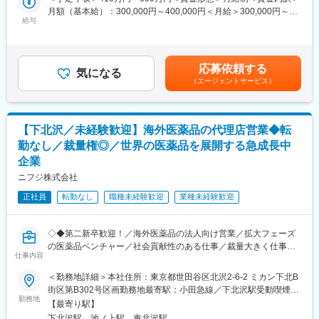
営業です。既存顧客の維持に加え、代理店との関係構築や新規開
【具体的な業務内容】
月額（基本給）：300,000円～400,000円＜月給＞300,000円～
拓もお任せします。
・首都圏のクリニックを中心に院長先生に対して世界の医薬品を
給与
400,000円＜昇給有無＞有＜残業手当＞有＜給与補足＞■昇給：年
拠点に事業所はないため完全直行直帰型の業務です。
紹介し、患者への処方を提案します。(新規：既存＝7:3)
1回■賞与実績：年2回■モデル年収年収450万円 入社1年目 メンバ
・無事受注に至った場合、購入いただく医薬品の数量等を確認の
ー（月給30万円＋歩合給＋賞与2回）年収800万円 入社2年目 メン
■業務内容：
上、見積書/契約書等を作成します。
バー（月給30万円＋歩合給＋賞与2回）年収1200万円 入社5年目
・既存顧客リストに沿って大学の研究室、研究機関などを訪問
応募依頼する
・並行して医薬品の輸入申請をするために必要となる情報を収集
気になる
メンバー（月給30万円＋歩合給＋賞与2回）賃金はあくまでも目
・代理店との関係構築
（エージェントサービス）
の上、社内の担当部署へ接続し、申請を行います。
安の金額であり、選考を通じて上下する可能性があります。月給
・新規開拓
・申請を取得後、実際に医薬品を輸入し、顧客へ納品いただきま
(月額)は固定手当を含めた表記です。
・当社の試薬をお客様に説明（学術担当サポートあり）
す。
・顧客満足度の向上、自社ブランドの周知
【下北沢／未経験歓迎】海外医薬品の代理店営業◆転
【組織構成】
■入社後のサポート体制：
勤なし／裁量権◎／世界の医薬品を展開する急成長中
マネージャー1名、メンバー5名の計6名が所属しています。営業
初日は横浜本社でオリエンテーションがございます。
企業
未経験から中途入社したメンバーも在籍しており、ご自身の営業
その後は２カ月程、リモートでの専門知識と営業の研修を行うと
としてのキャリアや可能性を広げられるポジションです。
ニフジ株式会社
並行し、先輩社員の営業同行によって当社の試薬について理解を
深めていただきます。
正社員
転勤なし
職種未経験歓迎
業種未経験歓迎
変更の範囲：会社の定める業務
■働き方について：
残業は基本的にありません。直行直帰スタイルで、スケジュール
◇◆第二新卒歓迎！／海外医薬品の法人向け営業／拡大フェーズ
も各自の裁量で決定できます。
の医薬品ベンチャー／社会貢献性のある仕事／裁量大きく仕事が
仕事内容
出来る／プライベートとメリハリつける◆◇
■配属先情報：
＜勤務地詳細＞本社住所：東京都世田谷区北沢2-6-2 ミカン下北B
・営業部（20名）
【業務概要】
街区第B302号区画勤務地最寄駅：小田急線／下北沢駅受動喫煙対
米国式の自由な環境で、個性豊かなメンバーが在籍しています。
医薬品の代理店営業として、医師や看護師に対して医薬品を提供
勤務地
策：屋内喫煙可能場所あり変更の範囲：会社の定める事業所
【最寄り駅】
するポジションです。
下北沢駅、池ノ上駅、東北沢駅