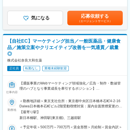
担当顧客数は約20～30社程度となります。歯科医院に対して、歯
30時間0分/月）超過した時間外労働の残業手当は追加支給＜月給
り、60キロや70キロの部品もあります。
科システムのコンサルタントとして、医院の課題を聞きながら提
＞280,000円～344,000円（一律手当を含む）＜昇給有無＞有＜残
案営業を行います。
業手当＞有＜給与補足＞※上記年収条件はあくまで目安であり、ス
■海外出張に関して
応募依頼する
会社の方針として「サポートなくして販売なし」を掲げており、
気になる
キルによってはこれ以上に上がる可能性があります。■昇給：1ヶ
8～9割は国内での業務ですが、経験を積みご希望があれば、アジ
（エージェントサービス）
営業がアフターフォローまで深く関与します。
月あたり5,000円／月（過去実績）■賞与：年3回、60万円～450万
アやアフリカ圏などへの海外案件にもチャレンジすることができ
※業務は、新規営業7割：既存3割の割合です。新規営業が中心の
円（過去実績）賃金はあくまでも目安の金額であり、選考を通じ
ます。年に1,2回程度発生し、期間は1週間～1ヶ月程度です。
ため成果を出しやすく、インセンティブ獲得のチャンスが豊富で
て上下する可能性があります。月給(月額)は固定手当を含めた表記
す。
です。
■入社後のフォロー
【自社EC】マーケティング担当／一般医薬品・健康食
入社後、約1年間はマンツーマンでOJT研修を行います。完全に独
品／施策立案やクリエイティブ改善を一気通貫／裁量
■メイン商材
立ちできるまでは5年程かかります。入社当初まずは定期点検の作
◎
・AI・音声入力対応の歯科電子カルテ統合システム
業からお任せし、徐々に次ステップ（メンテナンス）業務へと、
（電子カルテ、レセプト、画像管理、患者説明などを統合管理）
株式会社奈良大和生薬
着実にスキルアップが出来ます。
・AI・音声対応の歯周病検査システム
正社員
転勤なし
業種未経験歓迎
・その他オプション製品
変更の範囲：会社の定める業務
■入社後の流れ：
【通販事業のWebマーケティング領域強化／広告・制作・数値管
入社後3ヶ月程度は同社の宿泊研修施設「セミナーハウス」にて研
理のハブとなり事業成長を牽引するポジション】
修を行います。商品知識、歯科知識、IT知識、顧客対応を学んで
仕事内容
いただきます。
■業務概要
3ヶ月の研修後も先輩社員がしっかりとサポートいたしますので安
＜勤務地詳細＞東京支社住所：東京都中央区日本橋本石町4-2-16
当社の通販事業におけるWebマーケティング全般の推進と進行管
心です。
Daiwa日本橋本石町ビル2階受動喫煙対策：屋内全面禁煙変更の範
理を担います。広告運用のみならず、商品企画のサポートからク
勤務地
囲：会社の定める事業所
【最寄り駅】
リエイティブ改善、制作進行、数値管理まで一気通貫で関与し、
■インセンティブ：
新日本橋駅、神田駅(東京都)、三越前駅
部門横断的に業務を推進する中核人材としてご活躍いただきま
社歴・年齢・学歴・性別、一切関係ありません。
す。冬の繁忙期に向け、内製化・業務標準化を進めつつ、スピー
実力と成果で評価する独自の評価制度を導入しています。
＜予定年収＞500万円～700万円＜賃金形態＞月給制＜賃金内訳＞