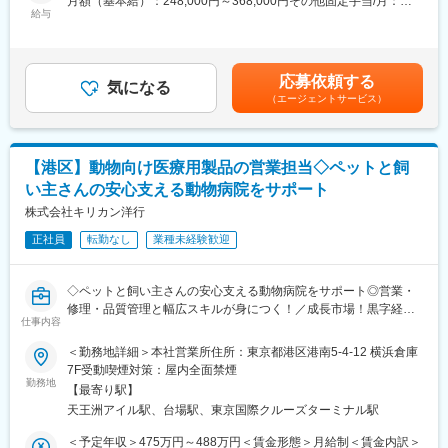
月額（基本給）：248,000円～368,000円その他固定手当/月：
ンとなります。
18:00退勤
給与
5,000円～15,000円＜月給＞253,000円～383,000円＜昇給有無＞
有＜残業手当＞有＜給与補足＞■これまでの経験・スキル等を基に
■業務詳細：
■配属・組織構成
処遇を決定します。賃金はあくまでも目安の金額であり、選考を
網羅的に下記の業務に携わっていただきます。
面接での評価、ご本人様の希望を加味して東京都内のいずれかの
通じて上下する可能性があります。月給(月額)は固定手当を含めた
応募依頼する
・物流センターや拠点の企画立案
営業所・拠点へ配属になります。
気になる
表記です。
（エージェントサービス）
・医薬品流通に関わる仕組み作り
1拠点あたり6～12名程のMS職の方が在籍しています。
・医薬品流通に関わる輸配送ツールの開発
年齢層は20代～50代と幅広く、異業界出身の方も数多く活躍され
・GDPに関わる文書作成
ています。
【港区】動物向け医療用製品の営業担当◇ペットと飼
■組織構成：
■就業環境
い主さんの安心支える動物病院をサポート
ロジスティクス企画部 企画グループ 企画チーム（10名の組織
フレックスタイム制・完全週休2日制・年間休日126日で、柔軟な
です）
株式会社キリカン洋行
働き方とワークライフバランスが実現できます。
部長１名、グループ長１名、チーム長１名、メンバー７名
正社員
転勤なし
業種未経験歓迎
（弊社ロジスティクス本部にはロジスティクス企画部、ロジステ
■アルフレッサ株式会社の魅力
ィクス業務部、配送業務部、ロジスティクス管理部があり、企画
当社は東証プライム上場アルフレッサグループの中核企業とし
部は本部内でも中核となる部署です。
て、医療用医薬品、医療機器、検査試薬、介護用品、健康食品、
◇ペットと飼い主さんの安心支える動物病院をサポート◎営業・
一般用医薬品などを卸売販売しています。約1000メーカー・35万
修理・品質管理と幅広スキルが身につく！／成長市場！黒字経営
■当社の魅力：
アイテムを扱い、多様なニーズに対応。さらに新製品・業界情報
仕事内容
で安定◎／転勤なし・基本土日祝休み◇
当社は東証プライム上場アルフレッサグループの中核企業です。
の提供や医療経営士資格による経営支援、新規開業支援、地域医
＜勤務地詳細＞本社営業所住所：東京都港区港南5-4-12 横浜倉庫
医療用医薬品、医療機器、医療用検査試薬、介護用品、健康食
療への貢献など、有益な情報を継続的に提供しています。
■業務内容
7F受動喫煙対策：屋内全面禁煙
品、一般用医薬品等の卸売販売を行っています。約1000メーカ
営業チームの主な業務は以下のとおりです。各業務の割合は営業5
勤務地
ー、35万アイテムを取り扱いっており、お客様の多様な要望に対
【最寄り駅】
変更の範囲：会社の定める業務
割／修理3割／品質管理2割となっております。
応できています。また、製品だけでなく、新製品・業界情報の提
天王洲アイル駅、台場駅、東京国際クルーズターミナル駅
既存8：新規2となっており、ノルマも無いため数字に追われるこ
供とともに医療経営士の資格取得による経営に関わる情報、新規
となく営業活動に専念できます！
＜予定年収＞475万円～488万円＜賃金形態＞月給制＜賃金内訳＞
開業・開局時の情報支援、地域医療への貢献など、多岐にわたる