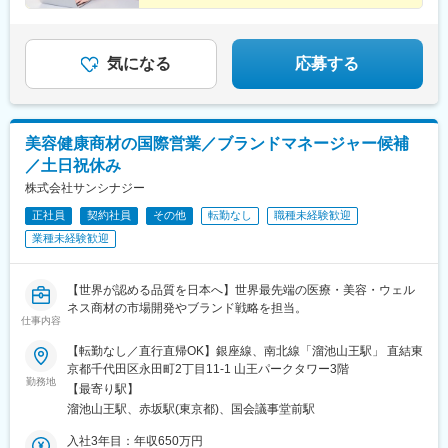
気になる
応募する
美容健康商材の国際営業／ブランドマネージャー候補
／土日祝休み
株式会社サンシナジー
正社員
契約社員
その他
転勤なし
職種未経験歓迎
業種未経験歓迎
【世界が認める品質を日本へ】世界最先端の医療・美容・ウェル
ネス商材の市場開発やブランド戦略を担当。
仕事内容
【転勤なし／直行直帰OK】銀座線、南北線「溜池山王駅」 直結東
京都千代田区永田町2丁目11-1 山王パークタワー3階
勤務地
【最寄り駅】
溜池山王駅、赤坂駅(東京都)、国会議事堂前駅
入社3年目：年収650万円