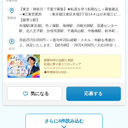
仕事内容
変更の範囲：会社の定める業務
【東京・神奈川・千葉で募集】★転居を伴う転勤なし＜募集拠点
＞■江東営業所 ：東京都江東区木場3丁目14-4 はが木場三ビル
勤務地
■足立営業所 ：東京都足立区竹の塚1-27-1■船橋営業所 ：
【最寄り駅】
千葉県船橋市海神町2丁目3-17 メゾン海神 101■川崎東営業所 ：
木場駅(東京都)、竹ノ塚駅、海神駅、川崎大師駅、流通センター
神奈川県川崎市川崎区中瀬2-2-1■大田営業所 ：東京都大田区
駅、北八王子駅、分倍河原駅、千歳烏山駅、中板橋駅、鈴木町
平和島1-2-30 センコー平和島PDセンター3F■八王子営業所 ：東
駅、大森海岸駅、府中本町駅、大山駅(東京都)、東門前駅
京都八王子市高倉町4-11■府中営業所 ：東京都府中市片町3-
月給25万0,000円～＋賞与年2回※経験・スキル・年齢を考慮の
33-2■世田谷営業所 ：東京都世田谷区粕谷4-18-4-1F■板橋営業
上、決定いたします。【給与例】・28万4,000円／入社1年目（内
給与
所 ：東京都板橋区仲町22-11
訳：月給25万0,000円＋残業代3万4,000円）・30万6,000円／入社
1年目（内訳：月給25万0,000円＋家族手当8,000円＋住宅手当1万
7,000円＋残業代3万1,000円）
創業40年の信頼と実績
社員に寄り添うフロンティア
ーーーーーーーーーーーーー
◆年間休日123日
◆完休2日制＆基本土日祝休み
◆毎日がノー残業デー
◆賞与平均72万円（昨年実績）
◆月給25万円以上＋残業代は1分単位
◆長距離運転なし
気になる
応募する
さらに4件読み込む