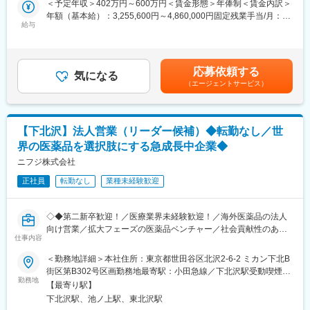
ーク含む）
＜予定年収＞402万円～600万円＜賃金形態＞年俸制＜賃金内訳＞
■研修体制
プロジェクトの推進
年額（基本給）：3,255,600円～4,860,000円固定残業手当/月：
入社後、まずは1週間程度の社内研修を実施します。この研修で
・社内外および提携クリニック医師と協力してサービス改善策の
給与
63,700円～95,000円（固定残業時間30時間0分/月）超過した時間
は、当社の事業内容、組織体制、各チームの役割を学んでいただ
提案、立案、実施
外労働の残業手当は追加支給＜月額＞335,000円～500,000円（12
きます。
・スタッフの教育やリレーションシップの構築、シフト管理
分割）（一律手当を含む）＜昇給有無＞有＜残業手当＞有＜給与
その後、下記4つの業務を中心に先輩社員と共に実務を通して学ん
・お薬や各資材の在庫管理
補足＞※経験、能力、現年収等を考慮の上、当社規程により決定い
でいただきます。
応募依頼する
気になる
たします。賃金はあくまでも目安の金額であり、選考を通じて上
（1）見積書、売上伝票の作成、在庫数の確認方法など会計ソフト
（エージェントサービス）
■仕事のやりがい・魅力：
下する可能性があります。月給(月額)は固定手当を含めた表記で
の操作
・当社のサービスや自身の提案を通じて、医療機関や患者の方々
す。
（2）電気メスやす手術用ライト・手術台など機械系商品の検品
に喜んでいただけるため、社会貢献度の高さを実感できます。
（3）営業同行
・入社後に先輩や上司と一緒に業務を進めるため、異業種からの
（4）修理同行
【下北沢】法人営業（リーダー候補）◆転勤なし／世
キャリアチェンジの方も医療業界の知識を得ることができます。
界の医薬品を選択肢にする急成長中企業◆
【特徴】
■就業環境：
ニフジ株式会社
他社が扱わない商品、企業価値のオリジナリティの追求。業歴と
・転勤：無し
業界内での高い信頼、安心（2023年には50周年）、自己資本比率
正社員
転勤なし
業種未経験歓迎
・残業：月平均30時間程度
91％の安定した経営基盤。
・リモートワーク：相談可
配属先情報
◇◆第二新卒歓迎！／医療業界未経験歓迎！／海外医薬品の法人
■当社について：
上長（育成リーダー）1名（営業及び技術サービス担当）
向け営業／拡大フェーズの医薬品ベンチャー／社会貢献性のある
TOPPANグループでは成長領域の一つとして健康ライフサイエン
仕事内容
営業チームメンバー3名
仕事／裁量大きく仕事が出来る／年間休日130日◆◇
ス領域を設定し、積極的に投資を進めています。2019年に薬局事
＜勤務地詳細＞本社住所：東京都世田谷区北沢2-6-2 ミカン下北B
業に特化した100%子会社（おかぴファーマシーシステム）を設立
【募集背景】
街区第B302号区画勤務地最寄駅：小田急線／下北沢駅受動喫煙対
し、医療系ベンチャー企業やファミリーマートなど大手企業とも
同社は、設立以来、海外医薬品業界における信頼性のあるパート
勤務地
策：屋内喫煙可能場所あり変更の範囲：会社の定める事業所
連携しながら事業の推進を図っています。
【最寄り駅】
ナーとして事業を展開しております。
薬局向けシステムやToC向けの医療ヘルスケアサービスを展開し
下北沢駅、池ノ上駅、東北沢駅
主な事業目的は、日本国内の医師向けの海外医薬品代行サービ