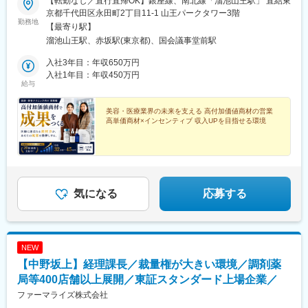
【転勤なし／直行直帰OK】銀座線、南北線「溜池山王駅」 直結東
京都千代田区永田町2丁目11-1 山王パークタワー3階
勤務地
【最寄り駅】
溜池山王駅、赤坂駅(東京都)、国会議事堂前駅
入社3年目：年収650万円
入社1年目：年収450万円
給与
美容・医療業界の未来を支える 高付加価値商材の営業
高単価商材×インセンティブ 収入UPを目指せる環境
気になる
応募する
NEW
【中野坂上】経理課長／裁量権が大きい環境／調剤薬
局等400店舗以上展開／東証スタンダード上場企業／
ファーマライズ株式会社