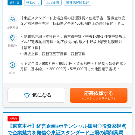
正社員
転勤なし
上場企業
業種未経験歓迎
【東証スタンダード上場企業の経理課長／住宅手当・退職金制度
など福利厚生充実／転勤無／全国400店舗以上の調剤薬局・ドラ
仕事内容
ッグストアを展開・運営】
＜勤務地詳細＞本社住所：東京都中野区中央1-38-1 住友中野坂上
【業務概要】
ビル8F勤務地最寄駅：地下鉄丸の内線／中野坂上駅受動喫煙対
調剤薬局、ドラッグストア等の運営を行う当社の【経理・財務
勤務地
策：屋内全面禁煙
【最寄り駅】
部】は、経理課、財務課（資金調達・資金繰り）、債権債務管理
中野坂上駅、西新宿五丁目駅、西新宿駅
課（債権管理、在庫品の債務管理）と３つの課がございます。今
回募集する経理課長には、下記業務をご担当いただきます。
＜予定年収＞600万円～965万円＜賃金形態＞月給制＜賃金内訳＞
月額（基本給）：280,000円～525,000円その他固定手当/月：
【業務詳細】
給与
120,000円＜月給＞400,000円～645,000円＜昇給有無＞有＜残業
■グループの月次・四半期・年次決算（単体／連結）の取りまとめ
手当＞有＜給与補足＞※ご経験により上記範囲外についても応相談
業務（日本基準）
※賞与は業績および個人評価により変動。前年実績の概算。■賞
■決算短信・四半期報告書／有価証券報告書など開示資料のチェッ
与：年2回（6月、12月）■残業手当：管理職のため深夜残業のみ
応募依頼する
ク業務
気になる
支給■昇給：年1回（9月）賃金はあくまでも目安の金額であり、
（エージェントサービス）
■監査法人監査の対応業務
選考を通じて上下する可能性があります。月給(月額)は固定手当を
■経理課スタッフの人材育成等マネジメント業務
含めた表記です。
■決算に関係する業務の効率化推進、関係部署との折衝業務
NEW
【配属組織】経理・財務部には18名が在籍しております。
【東京本社】経営企画※ポテンシャル採用◇投資家視点
■経理課 12名（20～50代 女性、30～50代 男性）
■財務課 3名（30～50代 女性2名、40代 男性1名）
で企業魅力を発信◇東証スタンダード上場の調剤薬局