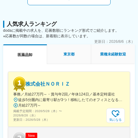
人気求人ランキング
dodaに掲載中の求人を、応募数順にランキング形式でご紹介します。
※応募数が同数の場合は、新着順に表示しています。
更新日：
2026/8/6（木）
東京都
業種未経験歓迎
医薬品卸
株式会社ＮＯＲＩＺ
事務／月給27万円～・賞与年2回／年休124日／基本定時退社
徒歩5分圏内に最寄り駅が3つ！移転したてのオフィスとなるため、新しくキレイなオフィスで働けます！★転勤なし東京都中央区銀座6-13-16 ヒューリック銀座ウォールビル3階新富町から徒歩3分※受動喫煙対策：屋内禁煙
月給27万円～
掲載予定期間：
2026/5/28（木）
〜
2026/8/26（水）
気になる
更新日：
2026/5/28（木）
New