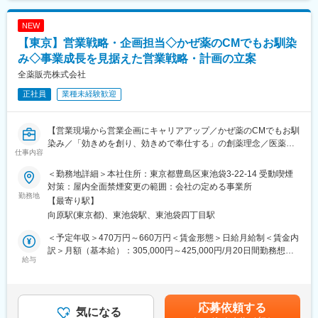
・資金計画作成および分析
NEW
＜将来的には＞
【東京】営業戦略・企画担当◇かぜ薬のCMでもお馴染
・資金調達業務サポート（借入、債権流動化）
・金融機関折衝サポート（交渉自体は上長が行います）
み◇事業成長を見据えた営業戦略・計画の立案
・グループの財務関連予算（利息等）の策定
全薬販売株式会社
将来的には財務体制の業務効率や体制強化に向けた取り組みにも
正社員
業種未経験歓迎
携わっていただきます。財務として専門性を高めていただくこと
や、財務会計領域で広く活躍いただくことも可能です。
【営業現場から営業企画にキャリアアップ／かぜ薬のCMでもお馴
【配属組織】経理・財務部には18名が在籍しております。
染み／「効きめを創り、効きめで奉仕する」の創薬理念／医薬品
・経理課 12名（20～50代 女性、30～50代 男性）
仕事内容
や健康食品を製造販売している当社での営業戦略・企画担当を募
・財務課 3名（30～50代 女性、40代 男性）
集します！】
・債権債務管理課 3名（40～50代男性）
＜勤務地詳細＞本社住所：東京都豊島区東池袋3-22-14 受動喫煙
対策：屋内全面禁煙変更の範囲：会社の定める事業所
■業務概要：
勤務地
【社内の雰囲気】
【最寄り駅】
全社・ブランド別の売上計画およびKPI管理を基盤に、マーケティ
直近でM&Aを進めており、店舗数が急拡大。ここ数年で社員数も
向原駅(東京都)、東池袋駅、東池袋四丁目駅
ングと連携した営業戦略の立案から取引条件設計、営業施策の展
2倍程となり、規模を拡大しております。
開、進捗・効果検証までを一貫して担っていただきます。
全社で組織やサービスを作っているフェーズのため、アイデアや
＜予定年収＞470万円～660万円＜賃金形態＞日給月給制＜賃金内
意見が取り入られやすい環境です。
訳＞月額（基本給）：305,000円～425,000円/月20日間勤務想定
■職務詳細：
給与
結婚休暇・服喪休暇・配偶者出産休暇・生理休業など従業員が働
＜想定月額＞305,000円～425,000円＜昇給有無＞有＜残業手当＞
・全社およびブランド別の売上計画の策定、予算管理、KPI設計・
きやすい環境を整えており、住宅手当や退職金（※要件有）も支給
有＜給与補足＞※経験やスキルを考慮して決定します。■昇給：年
管理を通じた営業戦略・計画の立案
されるため、長期的に就業しやすい環境です。
1回■賞与：年2回(7月、12月)■諸手当あり・営業手当・車両手
・マーケティング部門と連携した営業戦略・施策の企画立案およ
当 ・通勤手当（上限10万円/月）・残業手当（残業時間に応じて
応募依頼する
び推進
気になる
【企業概要】
支給）・住宅手当（上限2万円/月・41歳年度末まで）※会社規定に