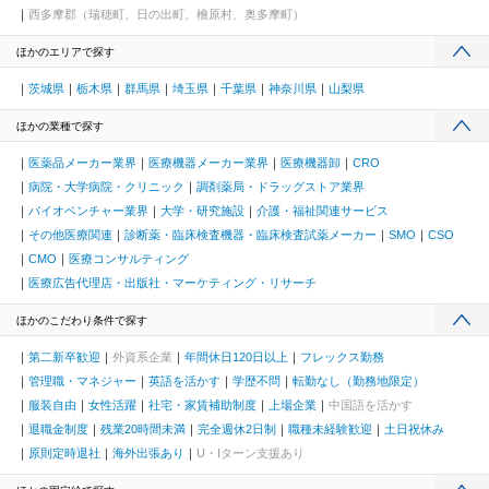
西多摩郡（瑞穂町、日の出町、檜原村、奥多摩町）
ほかのエリアで探す
茨城県
栃木県
群馬県
埼玉県
千葉県
神奈川県
山梨県
ほかの業種で探す
医薬品メーカー業界
医療機器メーカー業界
医療機器卸
CRO
病院・大学病院・クリニック
調剤薬局・ドラッグストア業界
バイオベンチャー業界
大学・研究施設
介護・福祉関連サービス
その他医療関連
診断薬・臨床検査機器・臨床検査試薬メーカー
SMO
CSO
CMO
医療コンサルティング
医療広告代理店・出版社・マーケティング・リサーチ
ほかのこだわり条件で探す
第二新卒歓迎
外資系企業
年間休日120日以上
フレックス勤務
管理職・マネジャー
英語を活かす
学歴不問
転勤なし（勤務地限定）
服装自由
女性活躍
社宅・家賃補助制度
上場企業
中国語を活かす
退職金制度
残業20時間未満
完全週休2日制
職種未経験歓迎
土日祝休み
原則定時退社
海外出張あり
U・Iターン支援あり