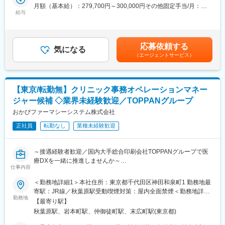
（1）動物病院や卸業者へのセールス活動
月額（基本給）：279,700円～300,000円その他固定手当/月：
有益な情報を継続的に提供も行っています。
・商品のご案内や使用方法をレクチャー
給与
10,000円＜月給＞289,700円～310,000円＜昇給有無＞有＜残業手
・当社の強みは全国規模のネットワークを誇る物流機能と万全な
・お客様のお困りごとを的確にヒアリングし、お客様に最適な解
当＞有＜給与補足＞■固定手当：第二種電気工事士資格手当■賞与
品質管理と安全安心な納品体制です。大規模なバックヤード機能
決策をご提案
実績：あり※過去実績4ヶ月賃金はあくまでも目安の金額であり、
を持つ管轄エリアの中核的施設である「物流センター」、都市部
・商品をご購入頂いた動物病院へのアフターフォロー
選考を通じて上下する可能性があります。月給(月額)は固定手当を
を中心にニーズに迅速に対応するための物流拠点「医薬品センタ
応募依頼する
・動物病院への納品、設置（主に器械類）
気になる
含めた表記です。
ー」、さらに全国の支店・事業所によるネットワークを通じ、医
（エージェントサービス）
・商品開発チームと連携し、開発中の商品に対するご意見を収集
療機関のニーズに応じて医薬品をお届けする体制を整えていま
・お客様へのヒアリング内容を社内の関連チームにフィードバッ
す。そのため、医薬品卸売会社のシェア8割を占める4メガ卸の1
ク
社ともいわれています。
・プロモーションチームと連携し商品プロモーション企画の立案
【東京/転勤無】クリニック事務オペレーションマネー
・学術集会での展示、主催セミナーの運営
変更の範囲：会社の定める業務
ジャー候補 ◇業界未経験歓迎／TOPPANグループ
（2）電話、メール、FAXの問い合わせ対応
おかぴファーマシーシステム株式会社
・お客様からのご依頼に応じて見積書の作成
正社員
転勤なし
業種未経験歓迎
・電話、メール、FAXで頂いたお問い合わせへの対応
（3）修理･品質管理業務
～接遇経験者歓迎／国内大手総合印刷会社TOPPANグループで医
夜間・休日の急な呼出はなく、問題発生時には営業チームメンバ
療DXを一緒に推進しませんか～
ー間で業務分担を含めた協力体制を取り、可能な限り早急な対応
仕事内容
を心がけています。
■業務内容：
＜勤務地詳細1＞本社住所：東京都千代田区神田和泉町1 勤務地最
・入荷した商品の検品（器械類や一部の外科器具類）
自由診療クリニックの事務オペレーション責任者として、オンラ
寄駅：JR線／秋葉原駅受動喫煙対策：屋内全面禁煙＜勤務地詳細
・医療器械の修理（社内･出張）
イン診療の予約受付や精算、お薬の発送まで一連の事務業務の最
勤務地
2＞とどくすり薬局内オフィスフロア住所：東京都台東区台東1丁
・不良報告書や修理依頼書の作成
【最寄り駅】
適な姿に向け、戦略の立案と運用、改善をお任せします。
目24-1 燦坤ビル4F勤務地最寄駅：JR線／秋葉原駅受動喫煙対
・品質に問題のある商品について品質改善の推進
秋葉原駅、岩本町駅、仲御徒町駅、末広町駅(東京都)
【業務詳細】
策：屋内全面禁煙変更の範囲：会社の定める事業所（リモートワ
・オンライン診療における事務業務全般のプロセス最適化、改善