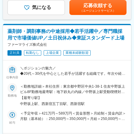
導入研修・OJTを通じて仕事を学びます。入社後は2～3カ月間は
営業部内の営業企画部門に配属されます。
経験・スキル考慮の上決定します。賃金はあくまでも目安の金額
応募依頼する
OJTで知識をつけていただき、早ければ2～3カ月、遅ければ半年
気になる
チームワークを重視し、互いにサポートし合う風土が根付いてい
であり、選考を通じて上下する可能性があります。月給(月額)は固
（エージェントサービス）
で一人立ちとなる想定です。製品についての勉強会なども営業所
ます。
定手当を含めた表記です。
ごとで開催されており継続的にフォローをする体制も整っている
他、社風としても社員同士で助け合う風土がありますので業界未
■当社について：
経験であってもご安心ください。
当社は1950年に設立され、医薬品、医薬部外品、基礎化粧品、健
薬剤師・調剤事務の中途採用◆若手活躍中／専門職採
■組織構成：
康食品などの開発・販売を行っています。
用で市場価値UP／土日祝休み◆東証スタンダード上場
下記製品等を扱っておりますので、いずれかの製品の担当となる
「模倣せず、一歩前進した医薬品を創生し、効きめを創り、効き
予定です。
ファーマライズ株式会社
めで奉仕する」という創薬理念のもと、独創的な医薬品の開発に
・クリティカルケア（ 人工呼吸器、麻酔・蘇生関連製品、気管支
取り組んでいます。
正社員
転勤なし
上場企業
業種未経験歓迎
鏡等）
また、社員一人ひとりの成長を大切にし、充実した研修制度やキ
・病院設備（手術用無影灯、ICUベッド等）
ャリアアップの機会を提供しています。
・脳神経外科（圧可変式シャントバルブ等）
＼ポジションの魅力／
・産婦人科（分娩後バルーン、不妊治療関連製品等）
変更の範囲：会社の定める業務
◆20代～30代を中心とした若手が活躍する組織です。年次や経験
・サージカルデバイス（電気メス、超音波メス等）
仕事内容
に関わらず意見やアイデアを発信しやすく、採用施策の改善や新
■同社の魅力
しい取り組みにもチャレンジできます。
＜勤務地詳細＞本社住所：東京都中野区中央1-38-1 住友中野坂上
【幅広い商品群】
◆薬剤師・調剤事務などの専門職採用を一気通貫で担当。採用難
ビル8F勤務地最寄駅：地下鉄丸の内線／中野坂上駅受動喫煙対
開発、販売の歴史を持つ人工呼吸器のみならず、急性期領域、在
易度の高い職種で専門性を高め、採用市場分析や母集団形成など
勤務地
策：屋内全面禁煙変更の範囲：会社の定める事業所
宅ケア、手術室設備、外科系製品、産婦人科製品など、幅広い商
【最寄り駅】
人事として市場価値を高められる環境です。
品群を持ちます。
中野坂上駅、西新宿五丁目駅、西新宿駅
◆転勤なし、年間休日120日、残業20時間程度、土日祝休みのた
【日系×世界展開の医療機器企業】
めメリハリをつけて働ける環境です。
＜予定年収＞421万円～589万円＜賃金形態＞月給制＜賃金内訳＞
日本における最先端医療機器の輸入商社として国内トップシェア
月額（基本給）：250,000円～350,000円＜月給＞250,000円～
の製品を持ち、海外グループ会社による世界規模(アメリカ、フラ
【業務概要】
給与
350,000円＜昇給有無＞有＜残業手当＞有＜給与補足＞※予定年収
ンス、イタリア、スイス等)の事業展開を行なっています。社会貢
同社は全国に400店舗以上の調剤薬局を展開し、地域密着型の医
は残業20時間分込み※現年収を考慮し、当社規定により提示しま
献性が高く、安定している医療業界かつ日本の歴史あるグローバ
療サービスを提供するリーディングカンパニーである当社にて、