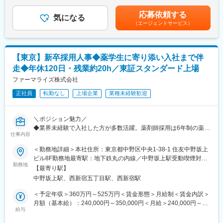
す※役職手当 例：主任 25,000円/月■賞与：2回/年■昇給：1回/
ル企業という非常に珍しい同社にて力を存分に発揮して頂きたい
【中途採用担当】をお任せします。
年＜モデル年収：入社2年目＞残業20時間/月の場合 421万円～
と考えています。
応募依頼する
薬剤師・調剤事務の採用において、中途採用業務全般に携わって
気になる
589万円 主任：463万円～631万円賃金はあくまでも目安の金額
【商社、メーカー双方の機能が強み】
（エージェントサービス）
いただきます。全国展開しているため、エリアごとの担当制を設
であり、選考を通じて上下する可能性があります。月給(月額)は固
海外の優れた医療機器を輸入し販売する商社機能のみならず、自
けており、裁量の大きい環境で採用担当としての市場価値を高め
定手当を含めた表記です。
社グループメーカーによる製品開発・製造にも積極的に取り組ん
られます。
でいるほか、現場の声を生かしたOEMブランド「tkbシリーズ」も
展開しています。
【東京】新卒採用人事◆薬学生に寄り添い入社まで伴
【業務内容】
走◆年休120日・残業約20h／東証スタンダード上場
下記の採用業務をチームで協力して行っていただきます。
変更の範囲：会社の定める業務
・薬剤師、調剤事務の面接対応
ファーマライズ株式会社
・採用進捗の管理、分析
正社員
転勤なし
上場企業
業種未経験歓迎
・採用企画、施策立案
・現場（店舗・エリア責任者）との連携、情報共有
・人材紹介会社（エージェント）との折衝 など
＼ポジション魅力／
※面接対応のため土日にご勤務いただく可能性はございますが、原
◆業界未経験で入社した方が多数活躍。薬剤師採用は6年制の薬学
則として土日出勤は想定しておらず、やむを得ない場合に限りま
仕事内容
生が対象のため、3年生頃から関係を築くため、大切なのは学生一
す。その際は、平日に振休を取得していただきます。
人ひとりに寄り添い、信頼関係を築く力です。
＜勤務地詳細＞本社住所：東京都中野区中央1-38-1 住友中野坂上
※薬剤師・医療事務あわせての採用数は全国で年間150名ほどで
◆就職活動だけでなく、国家試験前の不安や悩みのメンタルサポ
ビル8F勤務地最寄駅：地下鉄丸の内線／中野坂上駅受動喫煙対
す。
ートなど、学生にとって身近な存在として成長を支えることがで
勤務地
策：屋内全面禁煙変更の範囲：会社の定める事業所
【最寄り駅】
きます。
【組織構成】
中野坂上駅、西新宿五丁目駅、西新宿駅
◆時間をかけて関係性を築いた学生が入社し、活躍する姿を見ら
採用・研修課は、採用担当10名（20代～30代）、研修担当3名
れることは、この仕事ならではの大きなやりがいです。
＜予定年収＞360万円～525万円＜賃金形態＞月給制＜賃金内訳＞
（20代～40代）で構成されています。
◆20代～30代を中心とした若い組織で、アイデアや意見を発信し
月額（基本給）：240,000円～350,000円＜月給＞240,000円～
若手の多い組織のため相談や情報共有も活発で、チームで協力し
やすい風土があります。採用施策や学生向けイベントの企画にも
給与
350,000円＜昇給有無＞有＜残業手当＞有＜給与補足＞※現年収を
ながら採用活動を進めています。推進力のある方は歓迎です。
積極的に携わることができます。
考慮し、当社規定により提示します※役職手当 例：主任
また、全社として組織拡大や変革を進めているフェーズのため、