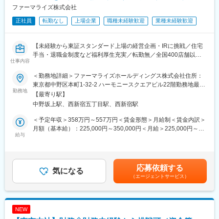
■債権債務管理課 3名（40～50代男性）
ファーマライズ株式会社
正社員
転勤なし
上場企業
職種未経験歓迎
業種未経験歓迎
【企業概要】
同社は全国に400店舗以上の調剤薬局を展開し、地域密着型の医
療サービスを提供するリーディングカンパニーです。積極的な
【未経験から東証スタンダード上場の経営企画・IRに挑戦／住宅
M&A戦略により、新たな地域への進出や介護事業、在宅医療サー
手当・退職金制度など福利厚生充実／転勤無／全国400店舗以上
ビスにも拡大しています。
仕事内容
の調剤薬局・ドラッグストアを展開・運営】
【社内の雰囲気】
＜勤務地詳細＞ファーマライズホールディングス株式会社住所：
【業務概要】
直近でM&Aを進めており、店舗数が急拡大。ここ数年で社員数も
東京都中野区本町1-32-2 ハーモニースクエアビル22階勤務地最寄
調剤薬局・ドラッグストアを経営している当社の経営企画課の一
勤務地
2倍程となり、規模を拡大しております。全社で組織やサービスを
駅：東京メトロ丸の内線／中野坂上駅受動喫煙対策：屋内全面禁
【最寄り駅】
員として、IR業務を中心に、弊社の経営戦略に関わるデータ収集
作っているフェーズのため、アイデアや意見が取り入られやすい
煙変更の範囲：会社の定める事業所
中野坂上駅、西新宿五丁目駅、西新宿駅
および分析業務に携わっていただきます。
環境です。
＜予定年収＞358万円～557万円＜賃金形態＞月給制＜賃金内訳＞
【業務詳細】
【働きやすい環境】
月額（基本給）：225,000円～350,000円＜月給＞225,000円～
■IRウェブサイトの更新・運営管理
給与
結婚休暇・服喪休暇・配偶者出産休暇・生理休業など従業員が働
350,000円＜昇給有無＞有＜残業手当＞有＜給与補足＞※上記は残
■株主総会、決算説明会等の企画・運営
きやすい環境を整えており、住宅手当や退職金（※要件有）も支給
業代10時間分込みの金額です。※現年収を考慮し、当社規定によ
■ESG対応やサステナビリティ関連の開示業務
されるため、長期的に就業しやすい環境です。
り決定※残業代は別途1分単位で支給■賞与：2回/年■昇給：1回/年
■プレスリリースや適時開示資料の作成・開示業務
賃金はあくまでも目安の金額であり、選考を通じて上下する可能
応募依頼する
■年度予算の策定及び実績の管理（予実管理）
気になる
性があります。月給(月額)は固定手当を含めた表記です。
（エージェントサービス）
■中期経営計画に関わるデータ収集・分析
■適時開示・IR、M＆A関連業務等
＼下記のような考えをお持ちの方、歓迎いたします！／
NEW
◎投資家の視点を持ち、企業価値を創造したい