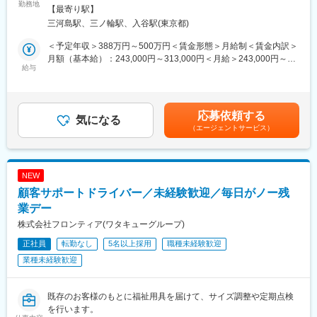
・配送業者の管理（品質、運賃など）
勤務地
す。
煙対策：敷地内全面禁煙変更の範囲：会社の定める事業所（リモ
【最寄り駅】
・物流コスト削減活動（倉庫会社、通関業者の見直しなど）
プライベートと仕事をはっきりと区別して働ける環境であるた
ートワーク含む）
三河島駅、三ノ輪駅、入谷駅(東京都)
・在庫管理（在庫差異調整、戻り品など）
め、生産性高く活躍いただけます。
＜予定年収＞388万円～500万円＜賃金形態＞月給制＜賃金内訳＞
◆働く環境
【募集背景】
月額（基本給）：243,000円～313,000円＜月給＞243,000円～
・月2～3回程、埼玉センター（倉庫）へ出勤することがございま
給与
同社は設立以来、「ドラッグ・ラグ」解消のために事業を展開し
313,000円＜昇給有無＞有＜残業手当＞有＜給与補足＞ご経験や
す。
ています。
スキルに応じて処遇を決定致します。■賞与：年3回（平均4ヶ月/
・リモートワーク可（部署平均週2～3回程度）
※ドラッグ・ラグとは：海外では一般的に使用されており、その安
年）賃金はあくまでも目安の金額であり、選考を通じて上下する
・残業時間月10h程度
全性や有効性が認められている医薬品が、日本では未承認のまま
可能性があります。月給(月額)は固定手当を含めた表記です。
応募依頼する
気になる
となっているものが多い状態
（エージェントサービス）
◆配属組織
SCM統括部ロジスティクスマネジメントグループ 11名
この問題により、日本では最新の治療法や医薬品の導入が難し
男女比7：3（うちグループリーダー男性、30～50代が活躍中）
く、海外に後れを取っている現状があります。
このような現状を変えるために、私たちニフジは、日本でも最新
NEW
◆当社について
の医薬品を利用して、患者様への最良の医療を提供できる環境を
顧客サポートドライバー／未経験歓迎／毎日がノー残
イワキ株式会社は、アステナグループにおいてHBC・食品事業を
目指しています。
展開する会社です。
業デー
アステナグループは、ファインケミカル事業（医薬品原料の販売
変更の範囲：会社の定める業務
株式会社フロンティア(ワタキューグループ)
及び製造、CMC研究開発）、医薬事業（医薬品の製造及び販
正社員
転勤なし
5名以上採用
職種未経験歓迎
売）、HBC・食品事業（機能性食品、輸入化粧品、食品原料、機
能性食品原料、化粧品原料、医療機器の販売及びOEM受託製造
業種未経験歓迎
等）、化学品事業（表面処理薬品の製造及び販売等）、ソーシャ
ルインパクト事業（地域共生型事業、ヘルスケアブランドの販売
等）の事業活動を展開しております。
既存のお客様のもとに福祉用具を届けて、サイズ調整や定期点検
を行います。