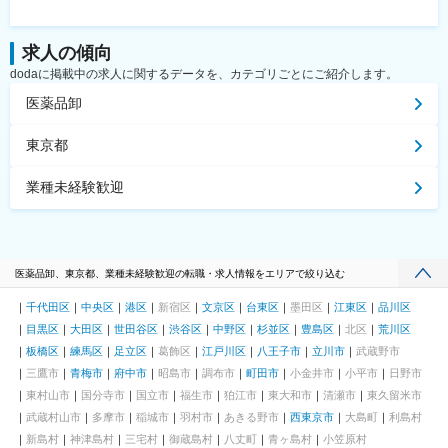
求人の傾向
dodaに掲載中の求人に関するデータを、カテゴリごとにご紹介します。
医薬品卸
東京都
業種未経験歓迎
医薬品卸、東京都、業種未経験歓迎の転職・求人情報をエリアで絞り込む
千代田区
中央区
港区
新宿区
文京区
台東区
墨田区
江東区
品川区
目黒区
大田区
世田谷区
渋谷区
中野区
杉並区
豊島区
北区
荒川区
板橋区
練馬区
足立区
葛飾区
江戸川区
八王子市
立川市
武蔵野市
三鷹市
青梅市
府中市
昭島市
調布市
町田市
小金井市
小平市
日野市
東村山市
国分寺市
国立市
福生市
狛江市
東大和市
清瀬市
東久留米市
武蔵村山市
多摩市
稲城市
羽村市
あきる野市
西東京市
大島町
利島村
新島村
神津島村
三宅村
御蔵島村
八丈町
青ヶ島村
小笠原村