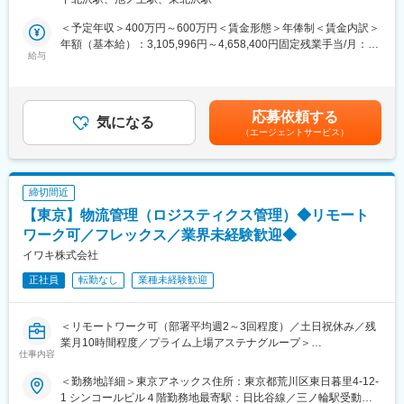
■当社の強み：
日本では未承認の海外医薬品を顧客に提供し、患者様により良い
◎世界トップクラスの自社ブランド製品を扱います。専門知識は
医療を提供することができる、社会貢献性の高い仕事です。
＜予定年収＞400万円～600万円＜賃金形態＞年俸制＜賃金内訳＞
博士号を持つ学術担当が随時サポートします。
年額（基本給）：3,105,996円～4,658,400円固定残業手当/月：
◎圧倒的な製品力により、未経験からでも成果が出しやすい環境
【業務概要】
給与
74,500円～111,800円（固定残業時間40時間0分/月）超過した時
です。直近のインセンティブ平均は55万円と、頑張りがダイレク
海外の医薬品を医療機関（看護師、事務局の方、院長先生等）に
間外労働の残業手当は追加支給＜月額＞333,333円～500,000円
トに収入に直結します。
対して営業いただきます。
（12分割）（一律手当を含む）＜昇給有無＞無＜残業手当＞有＜
◎外資系企業ならではの風通しの良い社風もあり、意見やアイデ
給与補足＞※業績賞与のため年収には賞与額は含まれていません。
応募依頼する
ィアを発信しやすい環境です。
【具体的な業務内容】
気になる
■賞与：業績による賃金はあくまでも目安の金額であり、選考を通
（エージェントサービス）
・首都圏のクリニックを中心に院長先生に対して世界の医薬品を
じて上下する可能性があります。月給(月額)は固定手当を含めた表
■インセンティブ：
紹介し、患者への処方を提案します。（新規：既存＝7:3）
記です。
月間売上100万円を超えた分の5％
※新規リード獲得の経路：顧客リストに対する電話・メールでのア
（例）売上150万円の場合、50万円の5％＝2万5千円が翌月に支給
プローチ／学会での交流／既存顧客からの紹介
締切間近
されます。
・無事受注に至った場合の見積書/契約書作成
【東京】物流管理（ロジスティクス管理）◆リモート
・医薬品の輸入申請手続き（必要な情報の収集、担当部署への連
■当社について：
携）
ワーク可／フレックス／業界未経験歓迎◆
当社は、米国Selleck Chemicalsの日本法人として2016年に設
・申請が承認されたら、入手した医薬品を顧客へ納品
イワキ株式会社
立。医科系大学や公的研究機関、製薬企業を中心に日本全国へ製
品を提供し、50以上の販売代理店ネットワークを構築していま
正社員
転勤なし
業種未経験歓迎
【組織構成】
す。世界的に認知される“Selleck”ブランドの高品質試薬を武器
マネージャー1名（代表取締役）と、20代後半～30代のメンバー5
に、日本市場でのシェア拡大をミッションとし、専門性の高い研
名が在籍しています。中途入社したメンバーが多く、ご転職され
＜リモートワーク可（部署平均週2～3回程度）／土日祝休み／残
究領域を支える役割を担っています。
た方もなじみやすい環境です。
業月10時間程度／プライム上場アステナグループ＞
仕事内容
【社風・働き方】
◆業務内容
ルーティーン業務ではなく顧客や受注状況に応じて業務を進めて
＜勤務地詳細＞東京アネックス住所：東京都荒川区東日暮里4-12-
・外部委託先倉庫の管理（入出荷管理、リマーク品対応など）
いただきます。自分自身の裁量で自由度高く働くことが可能で
1 シンコールビル４階勤務地最寄駅：日比谷線／三ノ輪駅受動喫