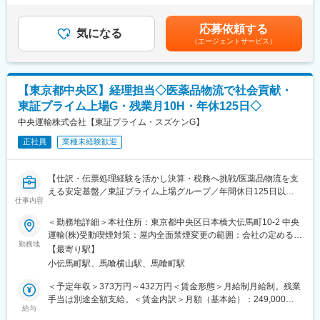
25,000円/月■賞与：2回/年■昇給：1回/年＜モデル年収：入社2年
現場発信のアイデアや提案も歓迎される環境です。
■業務概要
目＞残業10時間/月の場合 382万円～557万円 主任：414万円～
応募依頼する
全国400店舗以上の地域密着型の調剤薬局を展開する当社は、今
気になる
589万円賃金はあくまでも目安の金額であり、選考を通じて上下
【キャリアパス】
（エージェントサービス）
後も事業拡大を見据え、採用体制強化のための新卒採用担当を募
する可能性があります。月給(月額)は固定手当を含めた表記です。
ご入社後、ご経験やスキルに合わせてお任せする業務を決定しま
集しております。
す。
薬剤師・調剤事務の採用を中心に、学生との接点づくりから内定
将来的には採用業務だけではなく、人事企画にもチャレンジして
承諾、入社までのフォローを担当いただきます。学生一人一人に
いただき、ゆくゆくは採用のリーダーとしてご活躍いただくこと
【東京都中央区】経理担当◇医薬品物流で社会貢献・
寄り添い長期的に関わりながら、入社意思形成まで伴走できる仕
を期待しています。
東証プライム上場G・残業月10H・年休125日◇
事です。
中央運輸株式会社【東証プライム・スズケンG】
変更の範囲：会社の定める業務
■業務詳細：
正社員
業種未経験歓迎
薬剤師・調剤事務の採用において、新卒採用業務全般をお任せし
ます。
・インターンシップや会社説明会、合同説明会の企画および運営
【仕訳・伝票処理経験を活かし決算・税務へ挑戦/医薬品物流を支
・新卒イベントの発送準備・学生対応（LINEや電話、WEB面談）
える安定基盤／東証プライム上場グループ／年間休日125日以
・大学や専門学校等との関係構築
仕事内容
上・土日祝休み／駅チカで働きやすい環境】
・選考スケジュール管理、面接調整、内定者フォロー
＜勤務地詳細＞本社住所：東京都中央区日本橋大伝馬町10-2 中央
・データ管理など
■業務概要
運輸(株)受動喫煙対策：屋内全面禁煙変更の範囲：会社の定める事
※繁忙期は出張も月数回ございますが、閑散期は落ち着いており、
管理部経理課のメンバーとして、日常経理からお任せし、
勤務地
業所
ワークライフバランスも整えやすい環境です。
【最寄り駅】
OJTを通じて月次決算業務などへ徐々に業務の幅を広げていただ
ご経験に合わせて採用の業務効率化や現メンバーの育成にも携わ
小伝馬町駅、馬喰横山駅、馬喰町駅
きます。
っていただける環境です。
将来的には決算業務や税務対応、予算管理など経理業務全般を担
＜予定年収＞373万円～432万円＜賃金形態＞月給制月給制。残業
い、
手当は別途全額支給。＜賃金内訳＞月額（基本給）：249,000円
■組織構成：
主任・係長・課長といったマネジメントポジションも目指してい
給与
～287,000円＜月給＞249,000円～287,000円＜昇給有無＞有＜残
採用・研修課は、採用担当10名（20代～30代）、研修担当3名