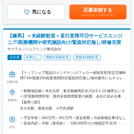
（男性2名・女性2名）
分割）（一律手当を含む）＜昇給有無＞有＜残業手当＞有＜給与
提案、立案、実施
少人数組織のため相談しやすく、OJTを通じて着実に業務を習得
補足＞※経験、能力、現年収等を考慮の上、当社規程により決定い
・スタッフの教育やリレーションシップの構築、シフト管理
応募依頼する
できます。
気になる
たします。賃金はあくまでも目安の金額であり、選考を通じて上
・お薬や各資材の在庫管理
（エージェントサービス）
下する可能性があります。月給(月額)は固定手当を含めた表記で
■教育体制
す。
■仕事のやりがい・魅力：
入社後は会社概要や社内ルールの説明を行った後、先輩社員によ
・当社のサービスや自身の提案を通じて、医療機関や患者の方々
るOJTを実施。
【練馬】＜未経験歓迎＞直行直帰可◎サービスエンジ
に喜んでいただけるため、社会貢献度の高さを実感できます。
経験に応じて、日常経理から決算業務へと段階的に業務範囲を広
・入社後に先輩や上司と一緒に業務を進めるため、異業種からの
ニア/医療機関や研究施設向け/緊急対応無し/研修充実
げていただきます。
キャリアチェンジの方も医療業界の知識を得ることができます。
サクラエンジニアリング株式会社
■キャリアパス
■就業環境：
正社員
転勤なし
職種未経験歓迎
業種未経験歓迎
将来的には決算・税務・予算管理など経理業務全般を担い、
・転勤：無し
主任、係長、課長といったマネジメントポジションを目指せる環
・残業：月平均30時間程度
境です。
【トップシェア製品のメンテナンス/フォロー体制充実/所定労働時
・リモートワーク：相談可
間7.5H/残業25h程度/夜間対応緊急対応無し/海外案件にもチャレン
■働き方・企業の特徴
仕事内容
ジできる】
■当社について：
東証プライム上場スズケングループの安定基盤のもと、医薬品物
TOPPANグループでは成長領域の一つとして健康ライフサイエン
＜勤務地詳細＞本社住所：東京都練馬区氷川台3-1-10 練馬センタ
流という社会貢献性の高い事業を支えています。
■職務内容
ス領域を設定し、積極的に投資を進めています。2019年に薬局事
ー3F受動喫煙対策：屋内全面禁煙変更の範囲：会社の定める事業
年間休日125日、土日祝休み、残業月10時間以内と働きやすく、
フィールドサービスエンジニアとして同社グループの製品を扱う
業に特化した100%子会社（おかぴファーマシーシステム）を設立
勤務地
所
【最寄り駅】
資格取得支援制度や産育休・介護休制度など福利厚生も充実して
医療機関などに訪問し、メンテナンスや点検、お客様への説明ま
し、医療系ベンチャー企業やファミリーマートなど大手企業とも
います。
氷川台駅、新桜台駅、小竹向原駅
でをお任せします。入社後経験を積み、アジアやアフリカ圏など
連携しながら事業の推進を図っています。
への出張作業（1週間～1ヶ月程度）も可能です。
薬局向けシステムやToC向けの医療ヘルスケアサービスを展開し
＜予定年収＞360万円～391万円＜賃金形態＞月給制補足事項なし
変更の範囲：会社の定める業務
ている事業者は比較的多く存在しますが、自ら薬局を運営をし、
＜賃金内訳＞月額（基本給）：188,500円その他固定手当/月：
■職務詳細
その内部システムを開発、薬局自体の事業をグロースさせる取り
給与
12,400円～21,500円＜月給＞200,900円～210,000円＜昇給有無
主に関東地域（東京、神奈川、埼玉）を担当していただき、社用
組みをしている事業者は極めてまれで、特異な情報とシステムの