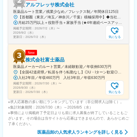
アルフレッサ株式会社
医薬品ルート営業／残業少なめ／フレックス制／年間休日125日
【首都圏（東京／埼玉／神奈川／千葉）積極採用中】◆当社が展開する【北海道／関東／首都圏／中部／近畿／九州】の各事業所へご希望を考慮した上で配属となります。【北海道】北海道【関東】栃木／群馬／茨城／長野／山梨／新潟【首都圏】東京／埼玉／神奈川／千葉★積極採用エリア【中部】静岡／愛知／三重／岐阜【近畿】滋賀／兵庫／大阪／京都／奈良／和歌山【九州】福岡／長崎／熊本／大分／宮崎／鹿児島各事業所の詳細については、弊社HPよりご確認ください※「企業情報」→「拠点」よりご確認いただけます。屋内禁煙(※喫煙室あり※禁煙タイムあり※喫煙室での就労はありません)
月給25万円以上＋役割手当＋家族手当 (★4年連続ベースアップ実施！)※時間外手当別途支給※年齢、経験、能力を考慮の上、優遇します
掲載予定期間：
2026/7/2（木）
〜
2026/9/2（水）
気になる
更新日：
2026/7/2（木）
New
株式会社富士薬品
医薬品メーカーのルート営業／未経験歓迎／年収例630万円
【全国42道府県／転居を伴う転勤なし】◎U・Iターン歓迎◎希望勤務地は選考前に選べます◎受動喫煙対策あり（屋内禁煙）◎オンライン面接実施中■北海道・東北北海道／青森／岩手／秋田／山形／福島■関東茨城／栃木／群馬／神奈川／埼玉／千葉■北陸・甲信越新潟／富山／石川／福井／長野／山梨■東海静岡／愛知／三重／岐阜■関西大阪／京都／滋賀／奈良／兵庫／和歌山■中国・四国広島／島根／岡山／山口／徳島／愛媛／香川■九州・沖縄福岡／大分／宮崎／鹿児島／熊本／長崎／沖縄＜オンライン面接実施中＞その他、下記「勤務地一覧」よりご確認ください藤枝営業所：静岡県静岡県島田市道悦3-14-2三島営業所：静岡県田方郡函南町肥田字南中道476中津川営業所：岐阜県中津川市中津川字大西667-1田辺営業所：和歌山県田辺市三栖字三反田130-5京都北営業所：京都府京都市北区上賀茂向縄手町16滑川営業所：富山県滑川市柳原字宮ノ東41-29※詳細は「会社概要」欄HPから
入社2年目／年収460万円 入社3年目／年収630万円
掲載予定期間：
2026/7/30（木）
〜
2026/9/30（水）
気になる
更新日：
2026/7/30（木）
※求人応募数の多い順にランキングしています（非公開求人は除く）。
※集計対象期間：2026/7/30（木）～2026/8/5（水）
※事情により掲載終了予定日よりも前に求人募集が終了していることもご
ざいます。その場合は当サイトから応募はできませんので、あらかじめご
了承ください。
医薬品卸
の人気求人ランキングを詳しく見る