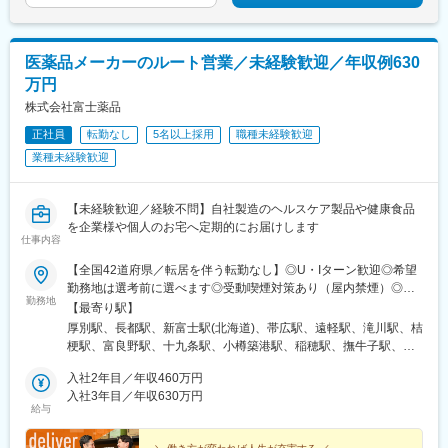
基地駅、健軍校前駅、牧駅(大分県)、宮崎神宮駅、市立病院前駅
(鹿児島県)、栗東駅、田村駅、竹田駅(京都府)、荒河かしの木台
駅、西舞鶴駅、天神橋筋六丁目駅、玉出駅、久宝寺駅、茨木駅、
医薬品メーカーのルート営業／未経験歓迎／年収例630
門真市駅、交野市駅、鳳駅、青木駅、総合運動公園駅、武庫之荘
万円
駅、岡場駅、石生駅、西新町駅、加古川駅、英賀保駅、江原駅、
帯解駅、耳成駅、日前宮駅、紀伊新庄駅、新宮駅、尾鷲駅、高茶
株式会社富士薬品
屋駅、中川原駅、四十九駅、手力駅、東大垣駅、小泉駅、高山
正社員
転勤なし
5名以上採用
職種未経験歓迎
駅、琴似駅(札幌市営)、淡路町駅、新桜台駅、新越谷駅、東宮原
業種未経験歓迎
駅、幸浦駅、緑町駅、堀ノ内駅、蘇我駅、清水駅(愛知県)、烏森
駅、萩原駅(福岡県)、動植物園入口駅、中洲通駅、八尾駅、津久野
駅、新御茶ノ水駅、江古田駅、名城公園駅、近鉄八田駅、神田駅
【未経験歓迎／経験不問】自社製造のヘルスケア製品や健康食品
(鹿児島県)
を企業様や個人のお宅へ定期的にお届けします
仕事内容
【全国42道府県／転居を伴う転勤なし】◎U・Iターン歓迎◎希望
勤務地は選考前に選べます◎受動喫煙対策あり（屋内禁煙）◎オ
勤務地
ンライン面接実施中■北海道・東北北海道／青森／岩手／秋田／山
【最寄り駅】
形／福島■関東茨城／栃木／群馬／神奈川／埼玉／千葉■北陸・甲
厚別駅、長都駅、新富士駅(北海道)、帯広駅、遠軽駅、滝川駅、桔
信越新潟／富山／石川／福井／長野／山梨■東海静岡／愛知／三重
梗駅、富良野駅、十九条駅、小樽築港駅、稲穂駅、撫牛子駅、羽
／岐阜■関西大阪／京都／滋賀／奈良／兵庫／和歌山■中国・四国
後牛島駅、横手駅、千徳駅、泉駅(常磐線)、北山形駅、偕楽園駅、
広島／島根／岡山／山口／徳島／愛媛／香川■九州・沖縄福岡／大
入社2年目／年収460万円
鹿島神宮駅、大宝駅、土浦駅、後台駅、黒磯駅、上今市駅、渋川
分／宮崎／鹿児島／熊本／長崎／沖縄＜オンライン面接実施中＞
入社3年目／年収630万円
駅、太田駅(群馬県)、大森台駅、青堀駅、南与野駅、武蔵高萩駅、
給与
その他、下記「勤務地一覧」よりご確認ください藤枝営業所：静
八潮駅、鴨居駅、倉見駅、磯部駅(石川県)、徳田駅(石川県)、上枝
岡県静岡県島田市道悦3-14-2三島営業所：静岡県田方郡函南町肥
駅、砺波駅、片原町駅(富山県)、速星駅、春江駅、水落駅、しんざ