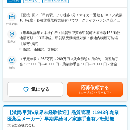
正社員
転勤なし
業種未経験歓迎
【面接1回／「甲賀駅」より徒歩1分！マイカー通勤もOK！／残業
10H程度・各種休暇取得実績有りでワークライフバランス◎／家
仕事内容
族手当・レジャー補助等の福利厚生充実／転勤無し／退職金制度
有】
＜勤務地詳細＞本社住所：滋賀県甲賀市甲賀町大原市場168 勤務
地最寄駅：JR草津線／甲賀駅受動喫煙対策：敷地内喫煙可能場所
■職務概要：
勤務地
あり変更の範囲：無
【最寄り駅】
当社の信頼性保証部 品質保証課において品質保証及び薬事業務の
甲賀駅、油日駅、寺庄駅
全般をお任せ致します。
＜予定年収＞263万円～269万円＜賃金形態＞月給制・調整給手
■職務詳細：
当：35,000円～40,000円・薬剤師手当：0円～30,000円＜賃金内
<品質保証>：
給与
訳＞月額（基本給）：170,000円その他固定手当/月：35,000円～
・安心して服用できる医薬品をお客様に提供するため、関連法則
40,000円＜月給＞205,000円～210,000円＜昇給有無＞有＜残業手
に則って製品品質を確認・保証したり、販売店やお客様の声をヒ
当＞有＜給与補足＞★頑張り次第で早期の昇給も可能！※賃金は前
アリングし、情報提供や製品改善などを行います。
職給与、学歴、経験、資格、スキルを考慮の上、決定します。※一
応募依頼する
<薬事>：
気になる
律固定手当：調整給手当※資格手当（薬剤師）：30,000円■賞与：
（エージェントサービス）
・医薬品承認申請や発売後薬事対応（申請書作成・行政窓口対
年２回 (昨年度実績：基本給の総計1箇月分)■昇給：年1回(昨年度
応）
実績：1,000 円～8,000 円)賃金はあくまでも目安の金額であり、
・薬事情報の管理（添付文書や包装資材の作成・改訂業務を含
選考を通じて上下する可能性があります。月給(月額)は固定手当を
む）
含めた表記です。
【滋賀/甲賀※業界未経験歓迎】品質管理〈1943年創業
を行います。
医薬品メーカー〉早期昇給可／家族手当有／転勤無
■製品について：https://www.daisho-s.jp/
大昭製薬株式会社