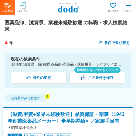
会員登録
ログイン
気になる
メニュー
医薬品卸、滋賀県、業種未経験歓迎
の転職・求人検索結
果
4
条件で並び替え
件
現在の検索条件
[勤務地]滋賀県 [業種]医薬品卸-医薬品・医療機器・ライフサイエンス・医療系サービス [こだわり条件ピックアップ]業種未経験歓迎 [詳細条件](募集・採用情報)業種未経験歓迎
新着求人をいつでもチェック
条件の変更
この条件を保存
滋賀県
のみで募集中
【滋賀/甲賀※業界未経験歓迎】品質保証・薬事〈1943
年創業医薬品メーカー〉◆早期昇給可／家族手当有
大昭製薬株式会社