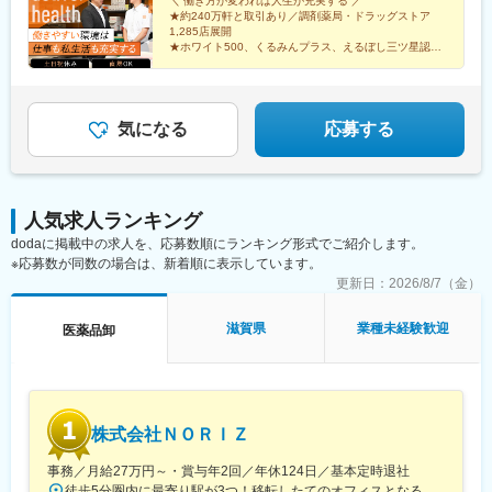
田字南中道476中津川営業所：岐阜県中津川市中津川字大西667-1
＼ 働き方が変われば人生が充実する ／
駅、上越妙高駅、信州中野駅、附属中学前駅、切石駅、岩村田
★約240万軒と取引あり／調剤薬局・ドラッグストア
田辺営業所：和歌山県田辺市三栖字三反田130-5京都北営業所：京
駅、西上田駅、酒折駅、禾生駅、富士駅、古庄駅、半田駅、荒子
1,285店展開
都府京都市北区上賀茂向縄手町16滑川営業所：富山県滑川市柳原
川公園駅、妙興寺駅、六軒駅(三重県)、霞ケ浦駅、光善寺駅、平野
★ホワイト500、くるみんプラス、えるぼし三ツ星認定
字宮ノ東41-29※詳細は「会社概要」欄HPから
企業
駅(地下鉄)、久米田駅、ケーブル八幡宮山上駅、田村駅、唐崎駅、
★成果は毎月インセンティブで還元／正当な評価で頑張
筒井駅、豊岡駅(兵庫県)、新宮駅、安芸長束駅、安浦駅、周布駅、
りは給与に反映
出雲市駅、高野駅、西富井駅、周防下郷駅、櫛ケ浜駅、府中駅(徳
島県)、北久米駅、北宇和島駅、伏石駅、下曽根駅、高城駅、杵築
気になる
応募する
駅、宮崎駅、日向庄内駅、門川駅、志布志駅、日宇駅、玉名駅、
赤嶺駅、下菅谷駅、長沼駅(静岡県)
人気求人ランキング
dodaに掲載中の求人を、応募数順にランキング形式でご紹介します。
※応募数が同数の場合は、新着順に表示しています。
更新日：
2026/8/7（金）
滋賀県
業種未経験歓迎
医薬品卸
株式会社ＮＯＲＩＺ
事務／月給27万円～・賞与年2回／年休124日／基本定時退社
徒歩5分圏内に最寄り駅が3つ！移転したてのオフィスとなるため、新しくキレイなオフィスで働けます！★転勤なし東京都中央区銀座6-13-16 ヒューリック銀座ウォールビル3階新富町から徒歩3分※受動喫煙対策：屋内禁煙