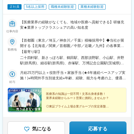
を徹底し丁寧に製造しています。
正社員
5名以上採用
職種未経験歓迎
業種未経験歓迎
■入社後の流れ：
変更の範囲：会社の定める業務
入社後約1箇月間は日本薬局法など再確認を目的に座学での研修を
実施いたします。また製造工程等を確認いただくため、1週間程度
【医療業界の経験がなくても、地域や医療へ貢献できる】研修充
の現場研修もご準備しています。その後は周囲の社員からのサポ
実★業界トップクラスシェアの高い知名度
ートを受けながら手順書を用い、OJT方式にて実務面での研修を
仕事内容
行います。2か月目より適性等を加味しながら徐々に業務を渡して
【首都圏（東京／埼玉／神奈川／千葉）積極採用中】◆当社が展
いく予定です。
開する【北海道／関東／首都圏／中部／近畿／九州】の各事業所
勤務地
へご希望を考慮した上で配属となります。【北海道】北海道【関
■組織構成：
【最寄り駅】
東】栃木／群馬／茨城／長野／山梨／新潟【首都圏】東京／埼玉
・当社には現在81名の従業員が在籍しており、信頼性保証部品質
二十四軒駅、新さっぽろ駅、鶴田駅、西那須野駅、小山駅、井野
／神奈川／千葉★積極採用エリア【中部】静岡／愛知／三重／岐
管理課では12名（男女構成比2:1/20代～60代）、品質保証課では
駅(群馬県)、細谷駅(群馬県)、赤塚駅、万博記念公園駅(茨城県)、
阜【近畿】滋賀／兵庫／大阪／京都／奈良／和歌山【九州】福岡
5名（全て男性/平均年齢50代前半）の社員が鋭意活躍していま
大甕駅、新治駅、川中島駅、渚駅(長野県)、伊那八幡駅、小井川
／長崎／熊本／大分／宮崎／鹿児島各事業所の詳細については、
月給25万円以上＋役割手当＋家族手当 (★4年連続ベースアップ実
す。
駅、寺尾駅、宮内駅(新潟県)、直江津駅、小川町駅(東京都)、江戸
弊社HPよりご確認ください※「企業情報」→「拠点」よりご確認
施！)※時間外手当別途支給※年齢、経験、能力を考慮の上、優遇し
川橋駅、竹ノ塚駅、小村井駅、井荻駅、志村三丁目駅、学芸大学
給与
いただけます。屋内禁煙(※喫煙室あり※禁煙タイムあり※喫煙室で
ます
■当社について：
駅、千歳船橋駅、北野駅(東京都)、小作駅、鶴川駅、北府中駅、桜
の就労はありません)
大昭製薬株式会社では、原料から混合・製剤・包装・発送までを
台駅(東京都)、北戸田駅、南越谷駅、久喜駅、加茂宮駅、新座駅、
医療系の知識は一切不問！文系出身者多数！
一貫して行っています。
航空公園駅、南古谷駅、ソシオ流通センター駅、三ツ沢上町駅、
業界未経験からルート営業に挑戦しませんか？
「高品質で安全性の高い製品づくり」のために、出荷前の品質確
並木中央駅、踊場駅、江田駅(神奈川県)、元住吉駅、原当麻駅、社
認だけでなく、原薬受け入れ時、造粒後など製造工程の各所で品
家駅、藤沢本町駅、井細田駅、県立大学駅、平塚駅、千葉寺駅、
◎東証プライム上場企業グループの安定基盤
質チェックを行い、最終製品が高品質となるよう、各工程の管理
◎社会人経験で培った対人スキルを活かせる
佐倉駅、旭駅(千葉県)、木更津駅、館山駅、茂原駅、東船橋駅、小
◎家族手当や退職金制度など福利厚生充実
を徹底し丁寧に製造しています。
金城趾駅、春日町駅、大岡駅(静岡県)、竪堀駅、南伊東駅、助信
◎結婚等特別休暇やリフレッシュ休暇あり
駅、掛川市役所前駅、焼津駅、黒川駅(愛知県)、小本駅(愛知県)、
変更の範囲：会社の定める業務
奥町駅、赤池駅(愛知県)、西岡崎駅、牛久保駅、住吉町駅、竹下
気になる
応募する
駅、守恒駅、陣原駅、浦田駅(福岡県)、荒木駅、現川駅、大村車両