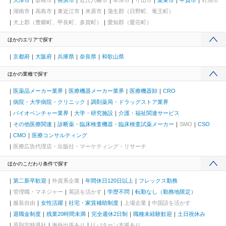
大津市
彦根市
長浜市
近江八幡市
草津市
守山市
栗東市
甲賀市
野洲市
湖南市
高島市
東近江市
米原市
蒲生郡（日野町、竜王町）
犬上郡（豊郷町、甲良町、多賀町）
愛知郡（愛荘町）
ほかのエリアで探す
京都府
大阪府
兵庫県
奈良県
和歌山県
ほかの業種で探す
医薬品メーカー業界
医療機器メーカー業界
医療機器卸
CRO
病院・大学病院・クリニック
調剤薬局・ドラッグストア業界
バイオベンチャー業界
大学・研究施設
介護・福祉関連サービス
その他医療関連
診断薬・臨床検査機器・臨床検査試薬メーカー
SMO
CSO
CMO
医療コンサルティング
医療広告代理店・出版社・マーケティング・リサーチ
ほかのこだわり条件で探す
第二新卒歓迎
外資系企業
年間休日120日以上
フレックス勤務
管理職・マネジャー
英語を活かす
学歴不問
転勤なし（勤務地限定）
服装自由
女性活躍
社宅・家賃補助制度
上場企業
中国語を活かす
退職金制度
残業20時間未満
完全週休2日制
職種未経験歓迎
土日祝休み
原則定時退社
海外出張あり
U・Iターン支援あり