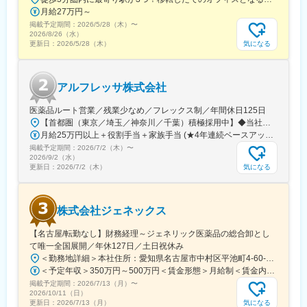
月給27万円～
掲載予定期間：
2026/5/28（木）
〜
2026/8/26（水）
気になる
更新日：
2026/5/28（木）
アルフレッサ株式会社
医薬品ルート営業／残業少なめ／フレックス制／年間休日125日
【首都圏（東京／埼玉／神奈川／千葉）積極採用中】◆当社が展開する【北海道／関東／首都圏／中部／近畿／九州】の各事業所へご希望を考慮した上で配属となります。【北海道】北海道【関東】栃木／群馬／茨城／長野／山梨／新潟【首都圏】東京／埼玉／神奈川／千葉★積極採用エリア【中部】静岡／愛知／三重／岐阜【近畿】滋賀／兵庫／大阪／京都／奈良／和歌山【九州】福岡／長崎／熊本／大分／宮崎／鹿児島各事業所の詳細については、弊社HPよりご確認ください※「企業情報」→「拠点」よりご確認いただけます。屋内禁煙(※喫煙室あり※禁煙タイムあり※喫煙室での就労はありません)
月給25万円以上＋役割手当＋家族手当 (★4年連続ベースアップ実施！)※時間外手当別途支給※年齢、経験、能力を考慮の上、優遇します
掲載予定期間：
2026/7/2（木）
〜
2026/9/2（水）
気になる
更新日：
2026/7/2（木）
株式会社ジェネックス
【名古屋/転勤なし】財務経理～ジェネリック医薬品の総合卸とし
て唯一全国展開／年休127日／土日祝休み
＜勤務地詳細＞本社住所：愛知県名古屋市中村区平池町4-60-12 グローバルゲート27F受動喫煙対策：敷地内喫煙可能場所あり変更の範囲：無
＜予定年収＞350万円～500万円＜賃金形態＞月給制＜賃金内訳＞月額（基本給）：250,000円～357,000円＜月給＞250,000円～357,000円＜昇給有無＞有＜残業手当＞有＜給与補足＞昇給：年１回（３月）賞与：年２回（6月、12月）※経験、スキルに応じて相談のうえ決定いたします※残業手当は別途支給30歳年収：350万円／月給25万円+賞与35歳年収：400万円／月給28.5万円+賞与賃金はあくまでも目安の金額であり、選考を通じて上下する可能性があります。月給(月額)は固定手当を含めた表記です。
掲載予定期間：
2026/7/13（月）
〜
2026/10/11（日）
気になる
更新日：
2026/7/13（月）