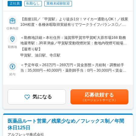
大昭製薬は、1943年創業のOTC医薬品メーカーです。咳止めや鼻
正社員
転勤なし
業種未経験歓迎
炎薬、ビタミン剤など幅広い製品を製造販売しています。原料か
ら出荷まで一貫した製造体制と、各工程での丁寧な品質チェック
が強みです。「すべてはみなさまの健康のために」をモットー
【面接1回／「甲賀駅」より徒歩1分！マイカー通勤もOK！／残業
に、安全で高品質な医薬品を提供しています。
10H程度・各種休暇取得実績有りでワークライフバランス◎／家
仕事内容
族手当・レジャー補助等の福利厚生充実／転勤無し／退職金制度
■入社後の流れ：
有】
＜勤務地詳細＞本社住所：滋賀県甲賀市甲賀町大原市場168 勤務
入社後約1箇月間は日本薬局法など再確認を目的に座学での研修を
地最寄駅：JR草津線／甲賀駅受動喫煙対策：敷地内喫煙可能場所
実施いたします。また製造工程等を確認いただくため、1週間程度
■職務概要：
勤務地
あり変更の範囲：無
の現場研修もご準備しています。その後は周囲の社員からのサポ
【最寄り駅】
当社の信頼性保証部 品質管理課において品質管理業務の全般をお
ートを受けながら手順書を用い、OJT方式にて実務面での研修を
甲賀駅、油日駅、寺庄駅
任せ致します。
行います。2か月目より適性等を加味しながら徐々に業務を渡して
＜予定年収＞263万円～269万円＜賃金形態＞月給制・調整給手
いく予定です。
■職務詳細：
当：35,000円～40,000円・薬剤師手当：0円～30,000円＜賃金内
薬機法・GMPに則って、医薬品の成分・純度・溶出などに関する
給与
訳＞月額（基本給）：170,000円その他固定手当/月：35,000円～
■組織構成：
各種試験 を行い、安全性と品質を管理します。
40,000円＜月給＞205,000円～210,000円＜昇給有無＞有＜残業手
当社には現在81名の従業員が在籍しており、信頼性保証部品質保
・医薬品の品質管理・品質保証に関わる事務業務
当＞有＜給与補足＞★頑張り次第で早期の昇給も可能！※賃金は前
証課では5名（全て男性/平均年齢50代前半）、品質管理課では12
・各種基準書・標準書・手順書等の作成、改訂
職給与、学歴、経験、資格、スキルを考慮の上、決定します。※一
名（男女構成比2:1/20代～60代）の社員が鋭意活躍しています。
応募依頼する
・その他付随業務
気になる
律固定手当：調整給手当※資格手当（薬剤師）：30,000円■賞与：
（エージェントサービス）
年２回 (昨年度実績：基本給の総計1箇月分)■昇給：年1回(昨年度
■当社について：
■製品について：https://www.daisho-s.jp/
実績：1,000 円～8,000 円)賃金はあくまでも目安の金額であり、
大昭製薬株式会社では、原料から混合・製剤・包装・発送までを
大昭製薬は、1943年創業のOTC医薬品メーカーです。咳止めや鼻
選考を通じて上下する可能性があります。月給(月額)は固定手当を
一貫して行っています。
炎薬、ビタミン剤など幅広い製品を製造販売しています。原料か
含めた表記です。
「高品質で安全性の高い製品づくり」のために、出荷前の品質確
医薬品ルート営業／残業少なめ／フレックス制／年間
ら出荷まで一貫した製造体制と、各工程での丁寧な品質チェック
認だけでなく、原薬受け入れ時、造粒後など製造工程の各所で品
休日125日
が強みです。「すべてはみなさまの健康のために」をモットー
質チェックを行い、最終製品が高品質となるよう、各工程の管理
に、安全で高品質な医薬品を提供しています。
アルフレッサ株式会社