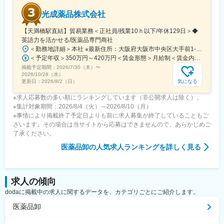
ています。
光成薬品株式会社
【天満橋駅直結】貿易業務＜正社員/残業10ｈ以下/年休129日＞◆
変更の範囲：会社の定める業務
英語力を活かせる/医薬品専門商社
＜勤務地詳細＞本社 ※最新住所：大阪府大阪市中央区大手前1-7-31 OMMビル5F 勤務地最寄駅：天満橋駅受動喫煙対策：屋内全面禁煙変更の範囲：会社の定める事業所
＜予定年収＞350万円～420万円＜賃金形態＞月給制＜賃金内訳＞月額（基本給）：248,000円～288,000円＜月給＞248,000円～288,000円＜昇給有無＞有＜残業手当＞有＜給与補足＞※給与詳細は経験・能力等を考慮の上、決定します。・インセンティブ制度あり■昇給あり（年2回） 5月、11月実施 ※人事評価の結果による■賞与あり（年4回） 8月、11月、2月、5月支給 ※2025年度実績です ※支給の有無は業績、 人事評価の結果による賃金はあくまでも目安の金額であり、選考を通じて上下する可能性があります。月給(月額)は固定手当を含めた表記です。
掲載予定期間：
2026/7/30（木）
〜
2026/10/28（水）
気になる
更新日：
2026/8/2（日）
※求人応募数の多い順にランキングしています（非公開求人は除く）。
※集計対象期間：2026/8/4（火）～2026/8/10（月）
※事情により掲載終了予定日よりも前に求人募集が終了していることもご
ざいます。その場合は当サイトから応募はできませんので、あらかじめご
了承ください。
医薬品卸
の人気求人ランキングを詳しく見る
求人の傾向
dodaに掲載中の求人に関するデータを、カテゴリごとにご紹介します。
医薬品卸