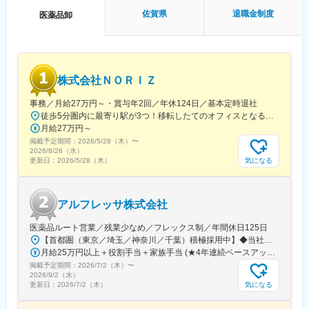
■入社後の流れ：
佐賀県
退職金制度
医薬品卸
入社後3ヶ月程度は同社の宿泊研修施設「セミナーハウス」にて研
修を行います。商品知識、歯科知識、IT知識、顧客対応を学んで
いただきます。
3ヶ月の研修後も先輩社員がしっかりとサポートいたしますので安
心です。
株式会社ＮＯＲＩＺ
■インセンティブ：
事務／月給27万円～・賞与年2回／年休124日／基本定時退社
社歴・年齢・学歴・性別、一切関係ありません。
徒歩5分圏内に最寄り駅が3つ！移転したてのオフィスとなるため、新しくキレイなオフィスで働けます！★転勤なし東京都中央区銀座6-13-16 ヒューリック銀座ウォールビル3階新富町から徒歩3分※受動喫煙対策：屋内禁煙
実力と成果で評価する独自の評価制度を導入しています。
月給27万円～
内容としては、ランクに応じて月10万円～30万円＋年間100万円
掲載予定期間：
2026/5/28（木）
〜
～300万円の追加報酬を設定しています。
2026/8/26（水）
医療DX推進を背景に需要が高く、一件あたりの契約単価も高いた
気になる
更新日：
2026/5/28（木）
め成果が収入へ直結します。
参考例.
・中途入社1年目20代／年収580万円（未経験者）
アルフレッサ株式会社
・中途入社2年目20代／年収760万円（未経験者）
・中途入社5年目30代／年収1,100万円
医薬品ルート営業／残業少なめ／フレックス制／年間休日125日
・中途入社8年目30代／年収1,500万円
【首都圏（東京／埼玉／神奈川／千葉）積極採用中】◆当社が展開する【北海道／関東／首都圏／中部／近畿／九州】の各事業所へご希望を考慮した上で配属となります。【北海道】北海道【関東】栃木／群馬／茨城／長野／山梨／新潟【首都圏】東京／埼玉／神奈川／千葉★積極採用エリア【中部】静岡／愛知／三重／岐阜【近畿】滋賀／兵庫／大阪／京都／奈良／和歌山【九州】福岡／長崎／熊本／大分／宮崎／鹿児島各事業所の詳細については、弊社HPよりご確認ください※「企業情報」→「拠点」よりご確認いただけます。屋内禁煙(※喫煙室あり※禁煙タイムあり※喫煙室での就労はありません)
月給25万円以上＋役割手当＋家族手当 (★4年連続ベースアップ実施！)※時間外手当別途支給※年齢、経験、能力を考慮の上、優遇します
■会社概要
掲載予定期間：
2026/7/2（木）
〜
・電子カルテ、AI音声認識、訪問歯科支援まで、歯科DXを総合的
2026/9/2（水）
に支援。
気になる
更新日：
2026/7/2（木）
・「治療から予防へ」「外来から訪問へ」という業界変革の追い
風を受け、主力製品『AI・音声Hiクラテス』の全国展開を加速し