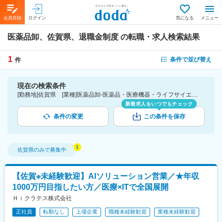
会員登録
ログイン
気になる
メニュー
医薬品卸、佐賀県、退職金制度
の転職・求人検索結果
1
条件で並び替え
件
現在の検索条件
[勤務地]佐賀県 [業種]医薬品卸-医薬品・医療機器・ライフサイエンス・医療系サービス [詳細条件](待遇・福利厚生)退職金制度
新着求人をいつでもチェック
条件の変更
この条件を保存
佐賀県
のみで募集中
【佐賀※未経験歓迎】AIソリューション営業／★年収
1000万円目指したい方／医療×ITで全国展開
Ｈｉクラテス株式会社
正社員
転勤なし
上場企業
職種未経験歓迎
業種未経験歓迎