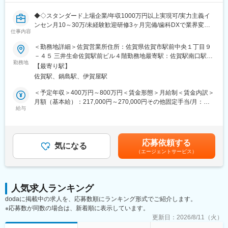
◆◇スタンダード上場企業/年収1000万円以上実現可/実力主義イ
ンセン月10～30万/未経験歓迎研修3ヶ月完備/歯科DXで業界変
仕事内容
革/AIソリューション営業/同年代より圧倒的に稼ぎたい◆◇
＜勤務地詳細＞佐賀営業所住所：佐賀県佐賀市駅前中央１丁目９
■業務内容
－４５ 三井生命佐賀駅前ビル４階勤務地最寄駅：佐賀駅南口駅受
・顧客の業務効率を高めるシステム提案（BtoB営業）
勤務地
動喫煙対策：屋内全面禁煙変更の範囲：会社の定める事業所
【最寄り駅】
・システムの操作説明、サポート、新規システムの導入提案
佐賀駅、鍋島駅、伊賀屋駅
・顧客からの依頼・要望等のヒアリング
＜予定年収＞400万円～800万円＜賃金形態＞月給制＜賃金内訳＞
担当顧客数は約20～30社程度となります。歯科医院に対して、歯
月額（基本給）：217,000円～270,000円その他固定手当/月：
科システムのコンサルタントとして、医院の課題を聞きながら提
給与
14,000円固定残業手当/月：49,000円～60,000円（固定残業時間
案営業を行います。
30時間0分/月）超過した時間外労働の残業手当は追加支給＜月給
会社の方針として「サポートなくして販売なし」を掲げており、
＞280,000円～344,000円（一律手当を含む）＜昇給有無＞有＜残
営業がアフターフォローまで深く関与します。
業手当＞有＜給与補足＞※上記年収条件はあくまで目安であり、ス
応募依頼する
※業務は、新規営業7割：既存3割の割合です。新規営業が中心の
気になる
キルによってはこれ以上に上がる可能性があります。■昇給：1ヶ
（エージェントサービス）
ため成果を出しやすく、インセンティブ獲得のチャンスが豊富で
月あたり5,000円／月（過去実績）■賞与：年3回、60万円～450万
す。
円（過去実績）賃金はあくまでも目安の金額であり、選考を通じ
て上下する可能性があります。月給(月額)は固定手当を含めた表記
■メイン商材
です。
人気求人ランキング
・AI・音声入力対応の歯科電子カルテ統合システム
dodaに掲載中の求人を、応募数順にランキング形式でご紹介します。
（電子カルテ、レセプト、画像管理、患者説明などを統合管理）
※応募数が同数の場合は、新着順に表示しています。
・AI・音声対応の歯周病検査システム
・その他オプション製品
更新日：
2026/8/11（火）