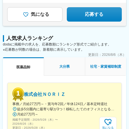
◎家族手当や退職金制度など福利厚生充実
金城趾駅、春日町駅、大岡駅(静岡県)、竪堀駅、南伊東駅、助信
◎結婚等特別休暇やリフレッシュ休暇あり
駅、掛川市役所前駅、焼津駅、黒川駅(愛知県)、小本駅(愛知県)、
奥町駅、赤池駅(愛知県)、西岡崎駅、牛久保駅、住吉町駅、竹下
気になる
応募する
駅、守恒駅、陣原駅、浦田駅(福岡県)、荒木駅、現川駅、大村車両
基地駅、健軍校前駅、牧駅(大分県)、宮崎神宮駅、市立病院前駅
(鹿児島県)、栗東駅、田村駅、竹田駅(京都府)、荒河かしの木台
駅、西舞鶴駅、天神橋筋六丁目駅、玉出駅、久宝寺駅、茨木駅、
人気求人ランキング
門真市駅、交野市駅、鳳駅、青木駅、総合運動公園駅、武庫之荘
dodaに掲載中の求人を、応募数順にランキング形式でご紹介します。
駅、岡場駅、石生駅、西新町駅、加古川駅、英賀保駅、江原駅、
※応募数が同数の場合は、新着順に表示しています。
帯解駅、耳成駅、日前宮駅、紀伊新庄駅、新宮駅、尾鷲駅、高茶
屋駅、中川原駅、四十九駅、手力駅、東大垣駅、小泉駅、高山
更新日：
2026/8/6（木）
駅、琴似駅(札幌市営)、淡路町駅、新桜台駅、新越谷駅、東宮原
駅、幸浦駅、緑町駅、堀ノ内駅、蘇我駅、清水駅(愛知県)、烏森
大分県
社宅・家賃補助制度
医薬品卸
駅、萩原駅(福岡県)、動植物園入口駅、中洲通駅、八尾駅、津久野
駅、新御茶ノ水駅、江古田駅、名城公園駅、近鉄八田駅、神田駅
(鹿児島県)
株式会社ＮＯＲＩＺ
事務／月給27万円～・賞与年2回／年休124日／基本定時退社
徒歩5分圏内に最寄り駅が3つ！移転したてのオフィスとなるため、新しくキレイなオフィスで働けます！★転勤なし東京都中央区銀座6-13-16 ヒューリック銀座ウォールビル3階新富町から徒歩3分※受動喫煙対策：屋内禁煙
月給27万円～
掲載予定期間：
2026/5/28（木）
〜
2026/8/26（水）
気になる
更新日：
2026/5/28（木）