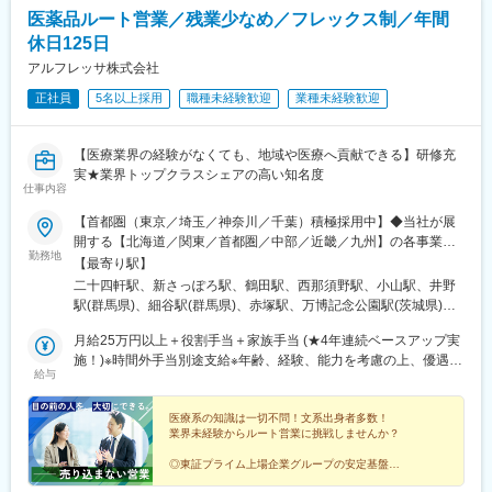
医薬品ルート営業／残業少なめ／フレックス制／年間
休日125日
アルフレッサ株式会社
正社員
5名以上採用
職種未経験歓迎
業種未経験歓迎
【医療業界の経験がなくても、地域や医療へ貢献できる】研修充
実★業界トップクラスシェアの高い知名度
仕事内容
【首都圏（東京／埼玉／神奈川／千葉）積極採用中】◆当社が展
開する【北海道／関東／首都圏／中部／近畿／九州】の各事業所
勤務地
へご希望を考慮した上で配属となります。【北海道】北海道【関
【最寄り駅】
東】栃木／群馬／茨城／長野／山梨／新潟【首都圏】東京／埼玉
二十四軒駅、新さっぽろ駅、鶴田駅、西那須野駅、小山駅、井野
／神奈川／千葉★積極採用エリア【中部】静岡／愛知／三重／岐
駅(群馬県)、細谷駅(群馬県)、赤塚駅、万博記念公園駅(茨城県)、
阜【近畿】滋賀／兵庫／大阪／京都／奈良／和歌山【九州】福岡
大甕駅、新治駅、川中島駅、渚駅(長野県)、伊那八幡駅、小井川
／長崎／熊本／大分／宮崎／鹿児島各事業所の詳細については、
月給25万円以上＋役割手当＋家族手当 (★4年連続ベースアップ実
駅、寺尾駅、宮内駅(新潟県)、直江津駅、小川町駅(東京都)、江戸
弊社HPよりご確認ください※「企業情報」→「拠点」よりご確認
施！)※時間外手当別途支給※年齢、経験、能力を考慮の上、優遇し
川橋駅、竹ノ塚駅、小村井駅、井荻駅、志村三丁目駅、学芸大学
給与
いただけます。屋内禁煙(※喫煙室あり※禁煙タイムあり※喫煙室で
ます
駅、千歳船橋駅、北野駅(東京都)、小作駅、鶴川駅、北府中駅、桜
の就労はありません)
台駅(東京都)、北戸田駅、南越谷駅、久喜駅、加茂宮駅、新座駅、
医療系の知識は一切不問！文系出身者多数！
航空公園駅、南古谷駅、ソシオ流通センター駅、三ツ沢上町駅、
業界未経験からルート営業に挑戦しませんか？
並木中央駅、踊場駅、江田駅(神奈川県)、元住吉駅、原当麻駅、社
家駅、藤沢本町駅、井細田駅、県立大学駅、平塚駅、千葉寺駅、
◎東証プライム上場企業グループの安定基盤
◎社会人経験で培った対人スキルを活かせる
佐倉駅、旭駅(千葉県)、木更津駅、館山駅、茂原駅、東船橋駅、小