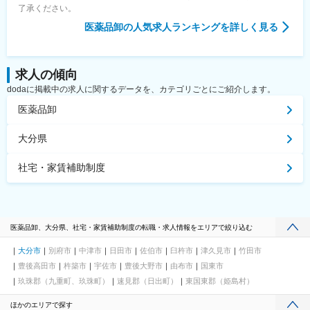
了承ください。
医薬品卸
の人気求人ランキングを詳しく見る
求人の傾向
dodaに掲載中の求人に関するデータを、カテゴリごとにご紹介します。
医薬品卸
大分県
社宅・家賃補助制度
医薬品卸、大分県、社宅・家賃補助制度の転職・求人情報をエリアで絞り込む
大分市
別府市
中津市
日田市
佐伯市
臼杵市
津久見市
竹田市
豊後高田市
杵築市
宇佐市
豊後大野市
由布市
国東市
玖珠郡（九重町、玖珠町）
速見郡（日出町）
東国東郡（姫島村）
ほかのエリアで探す