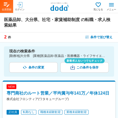
会員登録
ログイン
気になる
メニュー
医薬品卸、大分県、社宅・家賃補助制度
の転職・求人検
索結果
2
条件で並び替え
件
現在の検索条件
[勤務地]大分県 [業種]医薬品卸-医薬品・医療機器・ライフサイエンス・医療系サービス [詳細条件](待遇・福利厚生)社宅・家賃補助制度
新着求人をいつでもチェック
条件の変更
この条件を保存
NEW
専門商社のルート営業／平均賞与年141万／年休124日
株式会社フロンティア(ワタキューグループ)
正社員
転勤なし
職種未経験歓迎
業種未経験歓迎