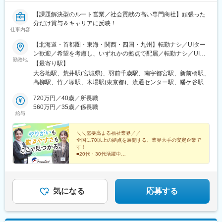
【課題解決型のルート営業／社会貢献の高い専門商社】頑張った
分だけ賞与＆キャリアに反映！
仕事内容
【北海道・首都圏・東海・関西・四国・九州】転勤ナシ／UIター
ン歓迎／希望を考慮し、いずれかの拠点で配属／転勤ナシ／UIタ
勤務地
ーン歓迎！【北海道】札幌東営業所【宮城県】仙台東営業所【山
【最寄り駅】
形県】山形営業所【栃木県】宇都宮営業所【群馬県】群馬営業所
大谷地駅、荒井駅(宮城県)、羽前千歳駅、南宇都宮駅、新前橋駅、
【千葉県】柏営業所【東京都】足立営業所江東営業所大田営業所
高柳駅、竹ノ塚駅、木場駅(東京都)、流通センター駅、幡ケ谷駅、
渋谷営業所世田谷営業所板橋営業所練馬営業所西東京営業所府中
千歳烏山駅、中板橋駅、練馬高野台駅、西武柳沢駅、分倍河原
営業所立川営業所八王子営業所【神奈川県】川崎東営業所川崎営
720万円／40歳／所長職
駅、泉体育館駅、北八王子駅、川崎大師駅、中野島駅、東山田
業所横浜北営業所横浜営業所横浜南営業所大和営業所相模原営業
560万円／35歳／係長職
駅、阪東橋駅、港南台駅、鶴間駅、相模原駅、東海大学前駅、尼
給与
所平塚営業所【愛知県】名古屋営業所名古屋南営業所【大阪府】
ケ坂駅、呼続駅、吹田駅(阪急線)、加美駅、新大宮駅、アイランド
吹田営業所大阪東営業所【奈良県】奈良営業所【兵庫県】神戸営
センター駅、勝瑞駅、西小倉駅、賀来駅、大森海岸駅、笹塚駅、
業所【徳島県】徳島営業所【福岡県】北九州営業所【大分県】大
＼＼需要高まる福祉業界／／
大山駅(東京都)、府中本町駅、立飛駅、鈴木町駅、吉野町駅、南林
全国に70以上の拠点を展開する、業界大手の安定企業で
分営業所
間駅、志賀本通駅、妙音通駅、吹田駅(東海道本線)、新加美駅、奈
す！
良駅、アイランド北口駅、東門前駅、黄金町駅、清水駅(愛知県)、
■20代・30代活躍中
■毎日ノー残業デー／毎日18時半完全退社
桜駅(愛知県)、マリンパーク駅
■完全週休2日制（土日祝休み）
■手当が充実（営業手当・住宅手当など）
気になる
応募する