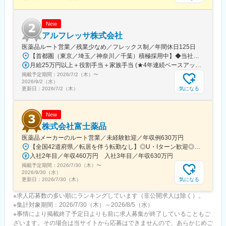
New
アルフレッサ株式会社
医薬品ルート営業／残業少なめ／フレックス制／年間休日125日
【首都圏（東京／埼玉／神奈川／千葉）積極採用中】◆当社が展開する【北海道／関東／首都圏／中部／近畿／九州】の各事業所へご希望を考慮した上で配属となります。【北海道】北海道【関東】栃木／群馬／茨城／長野／山梨／新潟【首都圏】東京／埼玉／神奈川／千葉★積極採用エリア【中部】静岡／愛知／三重／岐阜【近畿】滋賀／兵庫／大阪／京都／奈良／和歌山【九州】福岡／長崎／熊本／大分／宮崎／鹿児島各事業所の詳細については、弊社HPよりご確認ください※「企業情報」→「拠点」よりご確認いただけます。屋内禁煙(※喫煙室あり※禁煙タイムあり※喫煙室での就労はありません)
月給25万円以上＋役割手当＋家族手当 (★4年連続ベースアップ実施！)※時間外手当別途支給※年齢、経験、能力を考慮の上、優遇します
掲載予定期間：
2026/7/2（木）
〜
2026/9/2（水）
気になる
更新日：
2026/7/2（木）
New
株式会社富士薬品
医薬品メーカーのルート営業／未経験歓迎／年収例630万円
【全国42道府県／転居を伴う転勤なし】◎U・Iターン歓迎◎希望勤務地は選考前に選べます◎受動喫煙対策あり（屋内禁煙）◎オンライン面接実施中■北海道・東北北海道／青森／岩手／秋田／山形／福島■関東茨城／栃木／群馬／神奈川／埼玉／千葉■北陸・甲信越新潟／富山／石川／福井／長野／山梨■東海静岡／愛知／三重／岐阜■関西大阪／京都／滋賀／奈良／兵庫／和歌山■中国・四国広島／島根／岡山／山口／徳島／愛媛／香川■九州・沖縄福岡／大分／宮崎／鹿児島／熊本／長崎／沖縄＜オンライン面接実施中＞その他、下記「勤務地一覧」よりご確認ください藤枝営業所：静岡県静岡県島田市道悦3-14-2三島営業所：静岡県田方郡函南町肥田字南中道476中津川営業所：岐阜県中津川市中津川字大西667-1田辺営業所：和歌山県田辺市三栖字三反田130-5京都北営業所：京都府京都市北区上賀茂向縄手町16滑川営業所：富山県滑川市柳原字宮ノ東41-29※詳細は「会社概要」欄HPから
入社2年目／年収460万円 入社3年目／年収630万円
掲載予定期間：
2026/7/30（木）
〜
2026/9/30（水）
気になる
更新日：
2026/7/30（木）
※求人応募数の多い順にランキングしています（非公開求人は除く）。
※集計対象期間：2026/7/30（木）～2026/8/5（水）
※事情により掲載終了予定日よりも前に求人募集が終了していることもご
ざいます。その場合は当サイトから応募はできませんので、あらかじめご