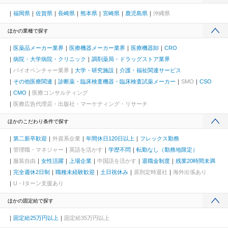
福岡県
佐賀県
長崎県
熊本県
宮崎県
鹿児島県
沖縄県
ほかの業種で探す
医薬品メーカー業界
医療機器メーカー業界
医療機器卸
CRO
病院・大学病院・クリニック
調剤薬局・ドラッグストア業界
バイオベンチャー業界
大学・研究施設
介護・福祉関連サービス
その他医療関連
診断薬・臨床検査機器・臨床検査試薬メーカー
SMO
CSO
CMO
医療コンサルティング
医療広告代理店・出版社・マーケティング・リサーチ
ほかのこだわり条件で探す
第二新卒歓迎
外資系企業
年間休日120日以上
フレックス勤務
管理職・マネジャー
英語を活かす
学歴不問
転勤なし（勤務地限定）
服装自由
女性活躍
上場企業
中国語を活かす
退職金制度
残業20時間未満
完全週休2日制
職種未経験歓迎
土日祝休み
原則定時退社
海外出張あり
U・Iターン支援あり
ほかの固定給で探す
固定給25万円以上
固定給35万円以上