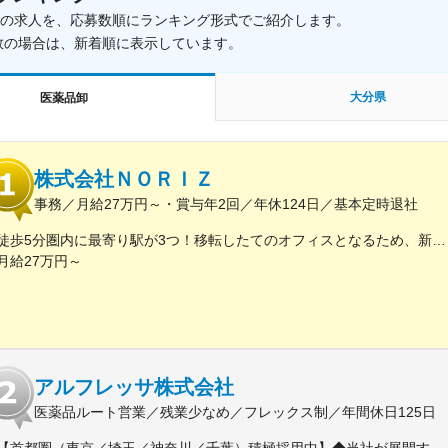
載中の求人を、応募数順にランキング形式でご紹介します。
数の場合は、新着順に表示しています。
大分県
医薬品卸
株式会社ＮＯＲＩＺ
事務／月給27万円～・賞与年2回／年休124日／基本定時退社
徒歩5分圏内に最寄り駅が3つ！移転したてのオフィスとなるため、新しくキレイなオフィスで働けます！★転勤なし東京都中央区銀座6-13-16 ヒューリック銀座ウォールビル3階新富町から徒歩3分※受動喫煙対策：屋内禁煙
月給27万円～
アルフレッサ株式会社
医薬品ルート営業／残業少なめ／フレックス制／年間休日125日
【首都圏（東京／埼玉／神奈川／千葉）積極採用中】◆当社が展開する【北海道／関東／首都圏／中部／近畿／九州】の各事業所へご希望を考慮した上で配属となります。【北海道】北海道【関東】栃木／群馬／茨城／長野／山梨／新潟【首都圏】東京／埼玉／神奈川／千葉★積極採用エリア【中部】静岡／愛知／三重／岐阜【近畿】滋賀／兵庫／大阪／京都／奈良／和歌山【九州】福岡／長崎／熊本／大分／宮崎／鹿児島各事業所の詳細については、弊社HPよりご確認ください※「企業情報」→「拠点」よりご確認いただけます。屋内禁煙(※喫煙室あり※禁煙タイムあり※喫煙室での就労はありません)