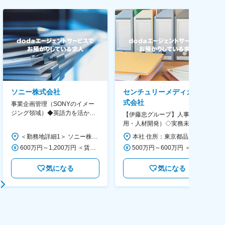
ソニー株式会社
センチュリーメディカル株
式会社
事業企画管理（SONYのイメー
ジング領域）◆英語力を活か
【伊藤忠グループ】人事（採
す/CFO管轄＃SECCFO0027
用・人材開発）◇実務未経験歓
迎！／リモート有／年休124日
＜勤務地詳細1＞ ソニー株式会社 住所：神奈川県横浜市西区みなとみらい5-1-1 受動喫煙対策：屋内全面禁煙 ＜勤務地詳細2＞ ソニーシティ大崎 住所：東京都品川区大崎2-10-1 勤務地最寄駅：JR線／大崎駅 受動喫煙対策：屋内全面禁煙 変更の範囲：会社の定める事業所（リモートワーク含む）
本社 住所：東京都品川区大崎1-11-2 ゲートシティ大崎イーストタワー22Ｆ 勤務地最寄駅：JR山手線／大崎駅 受動喫煙対策：屋内全面禁煙 変更の範囲：会社の定める事業所（リモートワーク含む）
／福利厚生充実◇
600万円～1,200万円 ＜賃金形態＞ 月給制 ＜賃金内訳＞ 月額（基本給）：350,000円～500,000円 ＜月給＞ 350,000円～500,000円 ＜昇給有無＞ 有 ＜残業手当＞ 有 ＜給与補足＞ ※年収は経験や能力を考慮の上、当社規定により決定します。 賃金はあくまでも目安の金額であり、選考を通じて上下する可能性があります。 月給(月額)は固定手当を含めた表記です。
500万円～600万円 ＜賃金形態＞ 月給制 ＜賃金内訳＞ 月額（基本給）：300,000円～350,000円 ＜月給＞ 300,000円～350,000円 ＜昇給有無＞ 有 ＜残業手当＞ 有 ＜給与補足＞ 上記年収は、あくまで目安であり、前職・経験を考慮し検討させて頂きます。 ■昇給：あり ■賞与：あり ※会社業績と個人業績に応じて算定されます。 賃金はあくまでも目安の金額であり、選考を通じて上下する可能性があります。 月給(月額)は固定手当を含めた表記です。
気になる
気になる