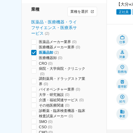
【大分※
業種
業種を選択
正社員
医薬品・医療機器・ライ
フサイエンス・医療系サ
ービス
(
2
)
医薬品メーカー業界
(
0
)
仕事
医療機器メーカー業界
(
0
)
医薬品卸
(
2
)
対象
医療機器卸
(
0
)
CRO
(
0
)
病院・大学病院・クリニック
勤務地
(
0
)
調剤薬局・ドラッグストア業
界
(
0
)
最寄駅
バイオベンチャー業界
(
0
)
大学・研究施設
(
0
)
介護・福祉関連サービス
(
0
)
給与
その他医療関連
(
0
)
診断薬・臨床検査機器・臨床
検査試薬メーカー
(
0
)
事業
SMO
(
0
)
CSO
(
0
)
CMO
(
0
)