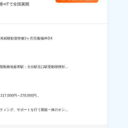
療×ITで全国展開
/未経験歓迎研修3ヶ月完備/歯科DX
勤務地最寄駅：大分駅北口駅受動喫煙対...
00円～270,000円...
ィング、サポートを行う製販一体のオン...