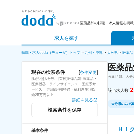
医薬品卸の転職・求人情報を掲載
求人を探す
詳細条件から探す
エージェ
転職・求人doda（デューダ）トップ
九州・沖縄
大分県
医薬品
医薬品
新着求人から探す
スカウト
[
]
現在の検索条件
条件変更
医薬品卸、大分
[勤務地]大分県 [業種]医薬品卸-医薬品・
求人特集から探す
パートナ
医療機器・ライフサイエンス・医療系サ
2
ービス [詳細条件](待遇・福利厚生)固定
該当求人数
給25万円以上
詳細を見る
大分県のみで
検索条件を保存
Ｈｉ
基本条件