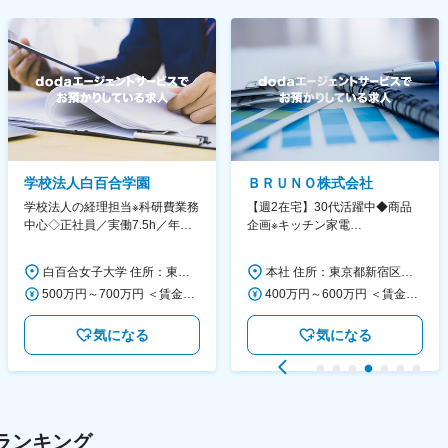
学校法人白百合学園
ＢＲＵＮＯ株式会社
学校法人の経理担当※科研費業務
【週2在宅】30代活躍中◆商品
中心◇正社員／実働7.5h／年休
企画※キッチン家電
130日／1881年創立の伝統女子
◆「BRUNO」新商品の企画／企
大学
画～調達／働き方◎
白百合女子大学 住所：東京都調布市緑ヶ丘1-25 勤務地最寄駅：京王線／仙川駅 受動喫煙対策：屋内全面禁煙 変更の範囲：会社の定める事業所
本社 住所：東京都新宿区西新宿6丁目22-1 新宿スクエアタワー B1階 勤務地最寄駅：東京メトロ丸ノ内線／西新宿駅 受動喫煙対策：屋内全面禁煙 変更の範囲：会社の定める事業所（リモートワーク含む）
500万円～700万円 ＜賃金形態＞ 月給制 ＜賃金内訳＞ 月額（基本給）：280,000円～430,000円 ＜月給＞ 280,000円～430,000円 ＜昇給有無＞ 有 ＜残業手当＞ 有 ＜給与補足＞ ※年齢・過去の経験に基づき、本学規定に合わせ決定 【残業手当】有 /残業時間に応じて全額支給（※想定年収に含む） 【各種手当】扶養手当/住宅手当/通勤手当 等 【賞与】年2回（6月、12月） 【昇給】年1回（4月） 賃金はあくまでも目安の金額であり、選考を通じて上下する可能性があります。 月給(月額)は固定手当を含めた表記です。
400万円～600万円 ＜賃金形態＞ 月給制 経験・能力を考慮の上、優遇いたします。 ＜賃金内訳＞ 月額（基本給）：300,000円～450,000円 ＜月給＞ 300,000円～450,000円 ＜昇給有無＞ 有 ＜残業手当＞ 有 ＜給与補足＞ ・賞与実績：年2回 ・昇給：年1回 ※半年毎に評価を行い、評価が高ければ年齢に関係なく昇給・昇格していきます。創造性の高い人・新しいことにチャレンジした人が高い評価を得られます。 賃金はあくまでも目安の金額であり、選考を通じて上下する可能性があります。 月給(月額)は固定手当を含めた表記です。
気になる
気になる
ランキング