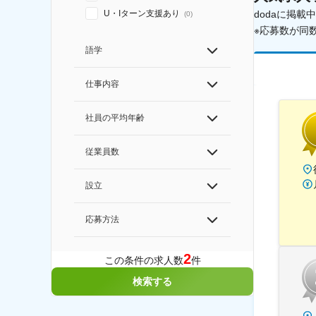
dodaに掲
U・Iターン支援あり
(
0
)
※応募数が同
語学
仕事内容
社員の平均年齢
従業員数
設立
応募方法
2
この条件の求人数
件
検索する