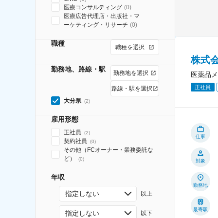
医療コンサルティング
(
0
)
医療広告代理店・出版社・マ
ーケティング・リサーチ
(
0
)
職種
職種を選択
株式
勤務地、路線・駅
勤務地を選択
医薬品メ
正社員
路線・駅を選択
大分県
(
2
)
雇用形態
正社員
(
2
)
仕事
契約社員
(
0
)
その他（FCオーナー・業務委託な
ど）
(
0
)
対象
年収
勤務地
指定しない
以上
最寄駅
指定しない
以下