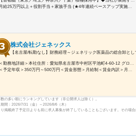
月給25万円以上＋役割手当＋家族手当 (★4年連続ベースアップ実施！)※時間外手当別途支給※年齢、経験、能力を考慮の上、優遇します
株式会社ジェネックス
【名古屋/転勤なし】財務経理～ジェネリック医薬品の総合卸とし
＜勤務地詳細＞本社住所：愛知県名古屋市中村区平池町4-60-12 グローバルゲート27F受動喫煙対策：敷地内喫煙可能場所あり変更の範囲：無
＜予定年収＞350万円～500万円＜賃金形態＞月給制＜賃金内訳＞月額（基本給）：250,000円～357,000円＜月給＞250,000円～357,000円＜昇給有無＞有＜残業手当＞有＜給与補足＞昇給：年１回（３月）賞与：年２回（6月、12月）※経験、スキルに応じて相談のうえ決定いたします※残業手当は別途支給30歳年収：350万円／月給25万円+賞与35歳年収：400万円／月給28.5万円+賞与賃金はあくまでも目安の金額であり、選考を通じて上下する可能性があります。月給(月額)は固定手当を含めた表記です。
募数の多い順にランキングしています（非公開求人は除く）。
間：2026/7/31（金）～2026/8/6（木）
より掲載終了予定日よりも前に求人募集が終了していることもございます。その場合