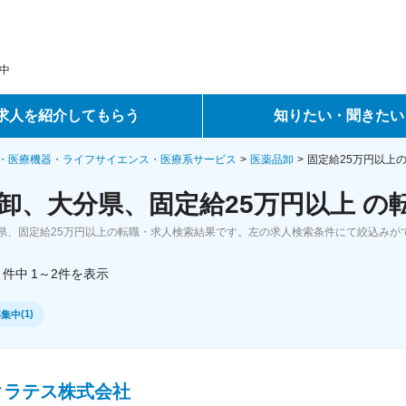
中
求人を紹介してもらう
知りたい・聞きたい
ントサービス
転職ノウハウ
・医療機器・ライフサイエンス・医療系サービス
医薬品卸
固定給25万円以上
卸、大分県、固定給25万円以上 の
サービス
データで見る転職
県、固定給25万円以上の転職・求人検索結果です。左の求人検索条件にて絞込みが
ーエージェントサービス
コラム・インタビュー
件中
1～2
件
を表示
転職Q&A
(
1
)
募集中
クラテス株式会社