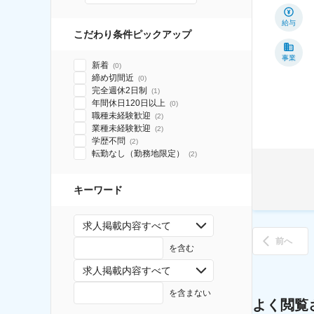
給与
こだわり条件ピックアップ
事業
新着
(
0
)
締め切間近
(
0
)
完全週休2日制
(
1
)
年間休日120日以上
(
0
)
職種未経験歓迎
(
2
)
業種未経験歓迎
(
2
)
学歴不問
(
2
)
転勤なし（勤務地限定）
(
2
)
キーワード
求人掲載内容すべて
前へ
を含む
求人掲載内容すべて
を含まない
よく閲覧