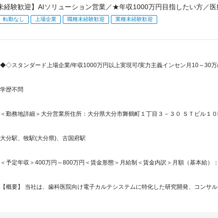
未経験歓迎】AIソリューション営業／★年収1000万円目指したい方／医
転勤なし
上場企業
職種未経験歓迎
業種未経験歓迎
◆◇スタンダード上場企業/年収1000万円以上実現可/実力主義インセン月10～30万
学歴不問
＜勤務地詳細＞大分営業所住所：大分県大分市舞鶴町１丁目３－３０ ＳＴビル１０階
大分駅、牧駅(大分県)、古国府駅
＜予定年収＞400万円～800万円＜賃金形態＞月給制＜賃金内訳＞月額（基本給）：217,0
【概要】 当社は、歯科医院向け電子カルテシステムに特化した研究開発、コンサルテ