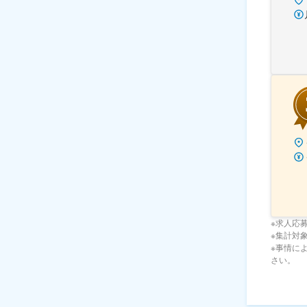
※求人応
※集計対象期
※事情に
さい。