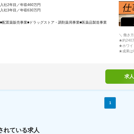
入社2年目／年収460万円
入社3年目／年収630万円
■配置薬販売事業■ドラッグストア・調剤薬局事業■医薬品製造事業
＼ 働き
★約24
★ホワイ
★成果は
求人
1
されている求人