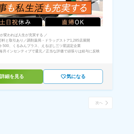
方が変われば人生が充実する ／
0万軒と取引あり／調剤薬局・ドラッグストア1,285店展開
ト500、くるみんプラス、えるぼし三ツ星認定企業
毎月インセンティブで還元／正当な評価で頑張りは給与に反映
詳細を見る
気になる
次へ