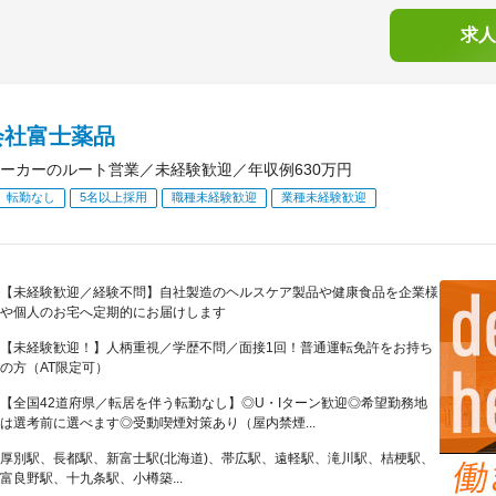
求人
会社富士薬品
ーカーのルート営業／未経験歓迎／年収例630万円
転勤なし
5名以上採用
職種未経験歓迎
業種未経験歓迎
【未経験歓迎／経験不問】自社製造のヘルスケア製品や健康食品を企業様
や個人のお宅へ定期的にお届けします
【未経験歓迎！】人柄重視／学歴不問／面接1回！普通運転免許をお持ち
の方（AT限定可）
【全国42道府県／転居を伴う転勤なし】◎U・Iターン歓迎◎希望勤務地
は選考前に選べます◎受動喫煙対策あり（屋内禁煙...
厚別駅、長都駅、新富士駅(北海道)、帯広駅、遠軽駅、滝川駅、桔梗駅、
富良野駅、十九条駅、小樽築...