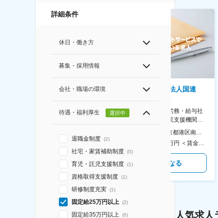
詳細条件
休日・働き方
募集・採用情報
株式会社ゲームフリーク
特定非営利活動法人国連
会社・職場の環境
UNHCR協会
【庶務アシスタント】ポケモン
シリーズ開発企業◆書類作成・
【表参道】人事（労務・給与社
待遇・福利厚生
選択中
データ入力など◆年休126日・
保等）◆国連の難民支援機関の
食事補助あり◎
活動を支える日本公式支援窓口
本社 住所：東京都千代田区神田錦町2-2-1 KANDASQUARE 受動喫煙対策：屋内全面禁煙 変更の範囲：会社の定める事業所
本社 住所：東京都港区南青山6-10-11 ウェスレーセンター3F 勤務地最寄駅：地下鉄各線／表参道駅 受動喫煙対策：屋内全面禁煙 変更の範囲：会社の定める事業所（リモートワーク含む）
◆正職員登用前提
退職金制度
(
2
)
350万円～500万円 ＜賃金形態＞ 月給制 ＜賃金内訳＞ 月額（基本給）：215,000円～307,000円 固定残業手当/月：76,700円～110,000円（固定残業時間45時間0分/月） 超過した時間外労働の残業手当は追加支給 ＜月給＞ 291,700円～417,000円（一律手当を含む） ＜昇給有無＞ 有 ＜残業手当＞ 有 ＜給与補足＞ ※経験・能力を考慮の上、年齢に関わりなく当社規定により優遇します。 賃金はあくまでも目安の金額であり、選考を通じて上下する可能性があります。 月給(月額)は固定手当を含めた表記です。
450万円～550万円 ＜賃金形態＞ 月給制 ＜賃金内訳＞ 月額（基本給）：340,000円～420,000円 ＜月給＞ 340,000円～420,000円 ＜昇給有無＞ 有 ＜残業手当＞ 有 ＜給与補足＞ ※能力・経験によって決定します。 ■賞与あり（業績評価に応じて支給） 賃金はあくまでも目安の金額であり、選考を通じて上下する可能性があります。 月給(月額)は固定手当を含めた表記です。
社宅・家賃補助制度
(
0
)
気になる
気になる
育児・託児支援制度
(
1
)
資格取得支援制度
(
1
)
研修制度充実
(
1
)
固定給25万円以上
(
2
)
人気求人
固定給35万円以上
(
0
)