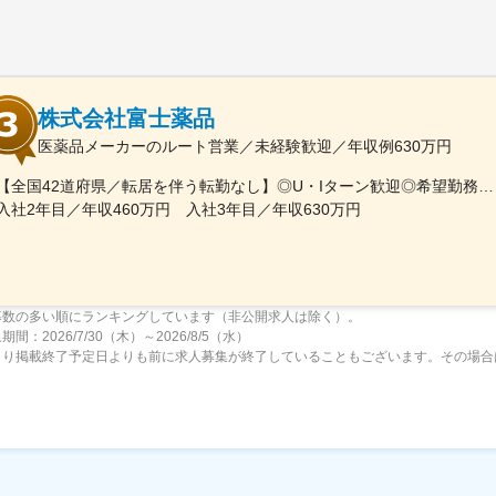
株式会社富士薬品
医薬品メーカーのルート営業／未経験歓迎／年収例630万円
【全国42道府県／転居を伴う転勤なし】◎U・Iターン歓迎◎希望勤務地は選考前に選べます◎受動喫煙対策あり（屋内禁煙）◎オンライン面接実施中■北海道・東北北海道／青森／岩手／秋田／山形／福島■関東茨城／栃木／群馬／神奈川／埼玉／千葉■北陸・甲信越新潟／富山／石川／福井／長野／山梨■東海静岡／愛知／三重／岐阜■関西大阪／京都／滋賀／奈良／兵庫／和歌山■中国・四国広島／島根／岡山／山口／徳島／愛媛／香川■九州・沖縄福岡／大分／宮崎／鹿児島／熊本／長崎／沖縄＜オンライン面接実施中＞その他、下記「勤務地一覧」よりご確認ください藤枝営業所：静岡県静岡県島田市道悦3-14-2三島営業所：静岡県田方郡函南町肥田字南中道476中津川営業所：岐阜県中津川市中津川字大西667-1田辺営業所：和歌山県田辺市三栖字三反田130-5京都北営業所：京都府京都市北区上賀茂向縄手町16滑川営業所：富山県滑川市柳原字宮ノ東41-29※詳細は「会社概要」欄HPから
入社2年目／年収460万円 入社3年目／年収630万円
募数の多い順にランキングしています（非公開求人は除く）。
間：2026/7/30（木）～2026/8/5（水）
より掲載終了予定日よりも前に求人募集が終了していることもございます。その場合