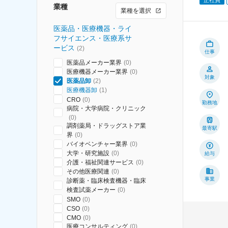
業種
業種を選択
医薬品・医療機器・ライ
フサイエンス・医療系サ
ービス
(
2
)
仕事
医薬品メーカー業界
(
0
)
医療機器メーカー業界
(
0
)
対象
医薬品卸
(
2
)
医療機器卸
(
1
)
CRO
(
0
)
勤務地
病院・大学病院・クリニック
(
0
)
調剤薬局・ドラッグストア業
最寄駅
界
(
0
)
バイオベンチャー業界
(
0
)
大学・研究施設
(
0
)
給与
介護・福祉関連サービス
(
0
)
その他医療関連
(
0
)
事業
診断薬・臨床検査機器・臨床
検査試薬メーカー
(
0
)
SMO
(
0
)
CSO
(
0
)
CMO
(
0
)
医療コンサルティング
(
0
)