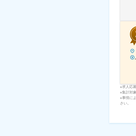
※求人応
※集計対象期
※事情に
さい。