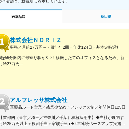
数の場合は、新着順に表示しています。
秋田県
医薬品卸
株式会社ＮＯＲＩＺ
事務／月給27万円～・賞与年2回／年休124日／基本定時退社
徒歩5分圏内に最寄り駅が3つ！移転したてのオフィスとなるため、新しくキレイなオフィスで働けます！★転勤なし東京都中央区銀座6-13-16 ヒューリック銀座ウォールビル3階新富町から徒歩3分※受動喫煙対策：屋内禁煙
月給27万円～
アルフレッサ株式会社
医薬品ルート営業／残業少なめ／フレックス制／年間休日125日
【首都圏（東京／埼玉／神奈川／千葉）積極採用中】◆当社が展開する【北海道／関東／首都圏／中部／近畿／九州】の各事業所へご希望を考慮した上で配属となります。【北海道】北海道【関東】栃木／群馬／茨城／長野／山梨／新潟【首都圏】東京／埼玉／神奈川／千葉★積極採用エリア【中部】静岡／愛知／三重／岐阜【近畿】滋賀／兵庫／大阪／京都／奈良／和歌山【九州】福岡／長崎／熊本／大分／宮崎／鹿児島各事業所の詳細については、弊社HPよりご確認ください※「企業情報」→「拠点」よりご確認いただけます。屋内禁煙(※喫煙室あり※禁煙タイムあり※喫煙室での就労はありません)
月給25万円以上＋役割手当＋家族手当 (★4年連続ベースアップ実施！)※時間外手当別途支給※年齢、経験、能力を考慮の上、優遇します