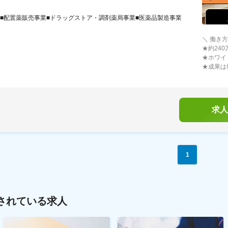
■配置薬販売事業■ドラッグストア・調剤薬局事業■医薬品製造事業
＼ 働き
★約24
★ホワイ
★成果は
求人
1
されている求人