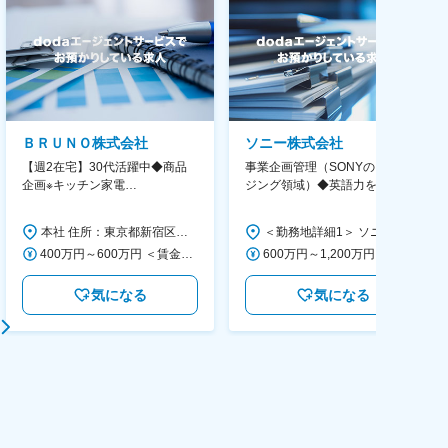
ＢＲＵＮＯ株式会社
ソニー株式会社
【週2在宅】30代活躍中◆商品
事業企画管理（SONYのイメー
企画※キッチン家電
ジング領域）◆英語力を活か
◆「BRUNO」新商品の企画／企
す/CFO管轄＃SECCFO0027
画～調達／働き方◎
本社 住所：東京都新宿区西新宿6丁目22-1 新宿スクエアタワー B1階 勤務地最寄駅：東京メトロ丸ノ内線／西新宿駅 受動喫煙対策：屋内全面禁煙 変更の範囲：会社の定める事業所（リモートワーク含む）
＜勤務地詳細1＞ ソニー株式会社 住所：神奈川県横浜市西区みなとみらい5-1-1 受動喫煙対策：屋内全面禁煙 ＜勤務地詳細2＞ ソニーシティ大崎 住所：東京都品川区大崎2-10-1 勤務地最寄駅：JR線／大崎駅 受動喫煙対策：屋内全面禁煙 変更の範囲：会社の定める事業所（リモートワーク含む）
400万円～600万円 ＜賃金形態＞ 月給制 経験・能力を考慮の上、優遇いたします。 ＜賃金内訳＞ 月額（基本給）：300,000円～450,000円 ＜月給＞ 300,000円～450,000円 ＜昇給有無＞ 有 ＜残業手当＞ 有 ＜給与補足＞ ・賞与実績：年2回 ・昇給：年1回 ※半年毎に評価を行い、評価が高ければ年齢に関係なく昇給・昇格していきます。創造性の高い人・新しいことにチャレンジした人が高い評価を得られます。 賃金はあくまでも目安の金額であり、選考を通じて上下する可能性があります。 月給(月額)は固定手当を含めた表記です。
600万円～1,200万円 ＜賃金形態＞ 月給制 ＜賃金内訳＞ 月額（基本給）：350,000円～500,000円 ＜月給＞ 350,000円～500,000円 ＜昇給有無＞ 有 ＜残業手当＞ 有 ＜給与補足＞ ※年収は経験や能力を考慮の上、当社規定により決定します。 賃金はあくまでも目安の金額であり、選考を通じて上下する可能性があります。 月給(月額)は固定手当を含めた表記です。
気になる
気になる