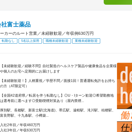
会社富士薬品
ーカーのルート営業／未経験歓迎／年収例630万円
転勤なし
5名以上採用
職種未経験歓迎
業種未経験歓迎
【未経験歓迎／経験不問】自社製造のヘルスケア製品や健康食品を企業様
や個人のお宅へ定期的にお届けします
【未経験歓迎！】人柄重視／学歴不問／面接1回！普通運転免許をお持ち
の方（AT限定可）
【全国42道府県／転居を伴う転勤なし】◎U・Iターン歓迎◎希望勤務地
は選考前に選べます◎受動喫煙対策あり（屋内禁煙...
厚別駅、長都駅、新富士駅(北海道)、帯広駅、遠軽駅、滝川駅、桔梗駅、
富良野駅、十九条駅、小樽築...
入社2年目／年収460万円
入社3年目／年収630万円