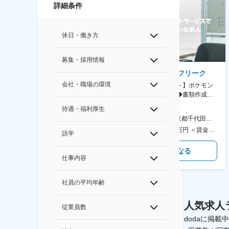
詳細条件
休日・働き方
募集・採用情報
AGC株式会社
株式会社ゲームフリーク
会社・職場の環境
【横浜※一般職/転勤なし】庶
【庶務アシスタント】ポケモン
務・事務担当～開発部材の発注
シリーズ開発企業◆書類作成・
やDXに向けたシステム利用等～
データ入力など◆年休126日・
待遇・福利厚生
食事補助あり◎
AGC横浜テクニカルセンター 住所：神奈川県横浜市鶴見区末広町1-1 勤務地最寄駅：JR線／弁天橋駅 受動喫煙対策：敷地内喫煙可能場所あり 変更の範囲：無
本社 住所：東京都千代田区神田錦町2-2-1 KANDASQUARE 受動喫煙対策：屋内全面禁煙 変更の範囲：会社の定める事業所
400万円～550万円 ＜賃金形態＞ 月給制 固定給＋業績給 ＜賃金内訳＞ 月額（基本給）：230,000円～280,000円 ＜月給＞ 230,000円～280,000円 ＜昇給有無＞ 有 ＜残業手当＞ 有 ＜給与補足＞ ※上記はあくまで最低保証額です。実際にはこれまでの経験やスキルを考慮の上、決定します。 年収には残業代は含めておりません。 ■昇給：年1回 ■賞与：年2回 賃金はあくまでも目安の金額であり、選考を通じて上下する可能性があります。 月給(月額)は固定手当を含めた表記です。
350万円～500万円 ＜賃金形態＞ 月給制 ＜賃金内訳＞ 月額（基本給）：215,000円～307,000円 固定残業手当/月：76,700円～110,000円（固定残業時間45時間0分/月） 超過した時間外労働の残業手当は追加支給 ＜月給＞ 291,700円～417,000円（一律手当を含む） ＜昇給有無＞ 有 ＜残業手当＞ 有 ＜給与補足＞ ※経験・能力を考慮の上、年齢に関わりなく当社規定により優遇します。 賃金はあくまでも目安の金額であり、選考を通じて上下する可能性があります。 月給(月額)は固定手当を含めた表記です。
語学
気になる
気になる
仕事内容
社員の平均年齢
人気求人
従業員数
dodaに掲