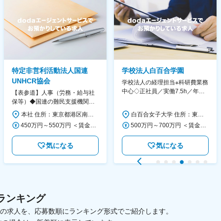
特定非営利活動法人国連
学校法人白百合学園
UNHCR協会
学校法人の経理担当※科研費業務
中心◇正社員／実働7.5h／年休
【表参道】人事（労務・給与社
130日／1881年創立の伝統女子
保等）◆国連の難民支援機関の
大学
活動を支える日本公式支援窓口
本社 住所：東京都港区南青山6-10-11 ウェスレーセンター3F 勤務地最寄駅：地下鉄各線／表参道駅 受動喫煙対策：屋内全面禁煙 変更の範囲：会社の定める事業所（リモートワーク含む）
白百合女子大学 住所：東京都調布市緑ヶ丘1-25 勤務地最寄駅：京王線／仙川駅 受動喫煙対策：屋内全面禁煙 変更の範囲：会社の定める事業所
◆正職員登用前提
450万円～550万円 ＜賃金形態＞ 月給制 ＜賃金内訳＞ 月額（基本給）：340,000円～420,000円 ＜月給＞ 340,000円～420,000円 ＜昇給有無＞ 有 ＜残業手当＞ 有 ＜給与補足＞ ※能力・経験によって決定します。 ■賞与あり（業績評価に応じて支給） 賃金はあくまでも目安の金額であり、選考を通じて上下する可能性があります。 月給(月額)は固定手当を含めた表記です。
500万円～700万円 ＜賃金形態＞ 月給制 ＜賃金内訳＞ 月額（基本給）：280,000円～430,000円 ＜月給＞ 280,000円～430,000円 ＜昇給有無＞ 有 ＜残業手当＞ 有 ＜給与補足＞ ※年齢・過去の経験に基づき、本学規定に合わせ決定 【残業手当】有 /残業時間に応じて全額支給（※想定年収に含む） 【各種手当】扶養手当/住宅手当/通勤手当 等 【賞与】年2回（6月、12月） 【昇給】年1回（4月） 賃金はあくまでも目安の金額であり、選考を通じて上下する可能性があります。 月給(月額)は固定手当を含めた表記です。
気になる
気になる
ランキング
載中の求人を、応募数順にランキング形式でご紹介します。