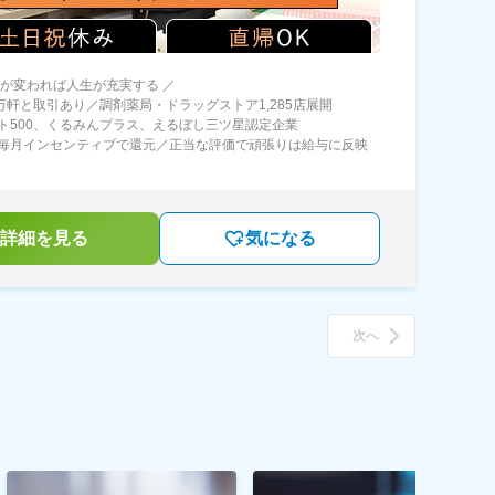
方が変われば人生が充実する ／
0万軒と取引あり／調剤薬局・ドラッグストア1,285店展開
ト500、くるみんプラス、えるぼし三ツ星認定企業
毎月インセンティブで還元／正当な評価で頑張りは給与に反映
詳細を見る
気になる
次へ