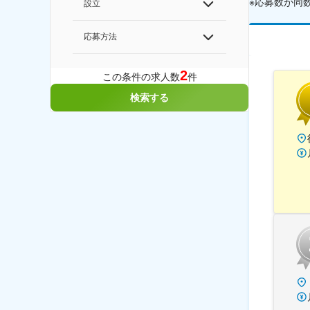
※応募数が同
設立
応募方法
2
この条件の求人数
件
検索する