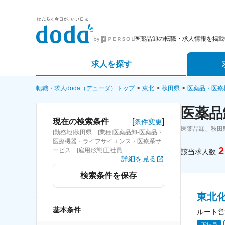
医薬品卸の転職・求人情報を掲載
求人を探す
詳細条件から探す
エージェ
転職・求人doda（デューダ）トップ
東北
秋田県
医薬品・医療
医薬品
新着求人から探す
スカウト
[
]
現在の検索条件
条件変更
医薬品卸、秋田
[勤務地]秋田県 [業種]医薬品卸-医薬品・
求人特集から探す
パートナ
医療機器・ライフサイエンス・医療系サ
2
ービス [雇用形態]正社員
該当求人数
詳細を見る
検索条件を保存
東北
基本条件
ルート営
正社員