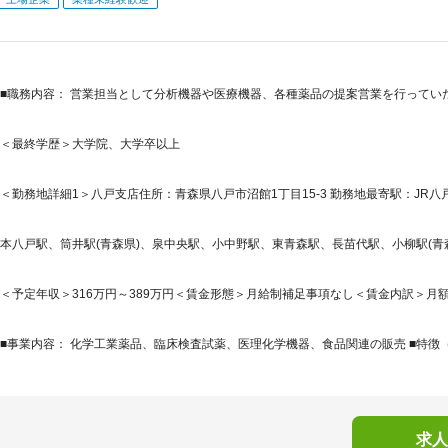
■職務内容： 営業担当として分析機器や医療機器、各種薬品の提案営業を行ってい
＜最終学歴＞大学院、大学卒以上
＜勤務地詳細1＞八戸支店住所：青森県八戸市沼館1丁目15-3 勤務地最寄駅：JR八
本八戸駅、筒井駅(青森県)、泉中央駅、小中野駅、東青森駅、長苗代駅、小柳駅(青
＜予定年収＞316万円～389万円＜賃金形態＞月給制補足事項なし＜賃金内訳＞月額（基本
■事業内容： 化学工業薬品、臨床検査試薬、医理化学機器、食品関連の販売 ■特徴（TO
求人