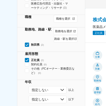
医療広告代理店・出版社・マ
ーケティング・リサーチ
(
0
)
職種
株式
職種を選択
医薬品メ
勤務地、路線・駅
勤務地を選択
正社員
路線・駅を選択
秋田県
(
2
)
雇用形態
仕事
正社員
(
2
)
契約社員
(
0
)
その他（FCオーナー・業務委託な
対象
ど）
(
0
)
勤務地
年収
指定しない
以上
最寄駅
指定しない
以下
給与