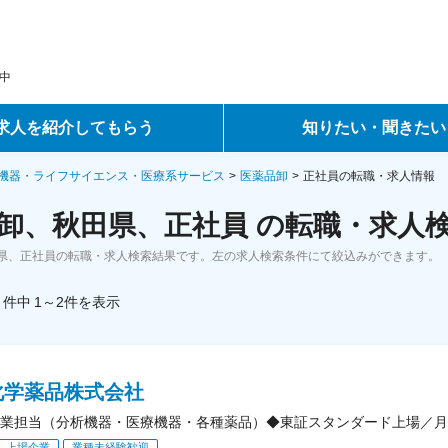
中
求人を紹介してもらう
知りたい・聞きたい
ントサービス
転職ノウハウ
機器・ライフサイエンス・医療系サービス
医薬品卸
正社員の転職・求人情報
卸、秋田県、正社員 の転職・求人
サービス
データで見る転職
県、正社員の転職・求人検索結果です。左の求人検索条件にて絞込みができます。
ーエージェントサービス
コラム・インタビュー
件中
1～2
件
を表示
転職Q&A
化学薬品株式会社
業担当（分析機器・医療機器・各種薬品）◆東証スタンダード上場／月
上場企業
業種未経験歓迎