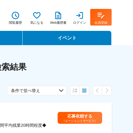
閲覧履歴
気になる
Web履歴書
ログイン
会員登録
イベント
転職イベント・転職セミナー
検索結果
転職フェア
転職セミナー動画
条件で並べ替え
応募依頼する
（エージェントサービス）
間平均残業20時間程度◆