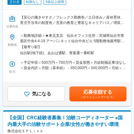
正社員
転勤なし
5名以上採用
薬の種類や副作用、検査の内容など、医療に関する知識が自然と
増えていきます。薬剤師や看護師と話す機会も多いため学ぶこと
も多いです。
【安心の働きやすさ／フレックス勤務有／土日休み／産休育休、
（4）パソコンや書類の整理力：
育児手当等の制度有／充実の教育と豊富なキャリアパス／増収増
検査の結果を記録したり、書類をまとめたりする仕事もありま
仕事内容
益中】
す。パソコンの使い方や、正確に記録する力が身につきます。
＜勤務地詳細＞★東北支店 仙台オフィス住所：宮城県仙台市青
（5）チームで働く力：
■職務概要：
葉区中央4-4-19 アーバンネット仙台中央ビル 5階勤務地最寄駅：
治験は医師、看護師、薬剤師など、いろんな職種の人と協力して
業界内でトップクラスの実績を誇る同社のCRC（治験コーディネ
勤務地
仙台駅受動喫煙対策：屋内全面禁煙変更の範囲：無
【最寄り駅】
進めるので、チームワークの大切さを学べます。
ーター）として下記業務を行っていただきます。
仙台駅(地下鉄)、あおば通駅、青葉通一番町駅
・患者への試験の説明
【同社で働くメリット】
・治験のスケジュール管理
＜予定年収＞500万円～700万円＜賃金形態＞月給制補足事項なし
■安心の働きやすさ：
・各種データの収集、管理など
＜賃金内訳＞月額（基本給）：350,000円～500,000円＜月給＞
フレックスタイム制も取り入れ、柔軟に働き方をアレンジ可能。
給与
350,000円～500,000円＜昇給有無＞有＜残業手当＞有＜給与補足
残業時間も月10時間程度、産休育休の取得実績も多数あり、育児
※将来的にはリーダーとして組織をまとめていただきたいと考えて
＞※能力・経験に応じて決定致します。■賞与：年2回（夏7月・冬
手当もございます。
おります。
12月）賃金はあくまでも目安の金額であり、選考を通じて上下す
る可能性があります。月給(月額)は固定手当を含めた表記です。
■充実の研修制度：
応募依頼する
■治験はチームで実施：
気になる
導入研修が80時間あり、手厚いフォロー体制があります。
（エージェントサービス）
アイロムの治験は複数のチームメンバーで実施していきます。
CRC社内認定制度を採用し、継続研修を充実させることで常に新
チームで助け合いながら行いますので困ったことや突発的なこと
しい知識を身につけ、スキルアップできる環境を用意していま
が起こった際にもメンバー同士でフォローしあえるので安心で
す。
す。
【全国】CRC経験者募集！治験コーディネーター ※国
■キャリアステップ：
内最大手の治験サポート企業/女性が働きやすい環境
■スキルアップにも最適（豊富なパイプライン）：
CRCとして幅広い経験を積むことや、スペシャリストとして特定
チームで複数の治験を実施していきますので、幅広い疾患領域を
株式会社ＥＰＬｉｎｋ
の疾患領域の専門的な経験を積んでいくことも可能です。