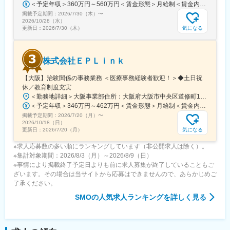
＜予定年収＞360万円～560万円＜賃金形態＞月給制＜賃金内訳＞月額（基本給）：290,000円～350,000円＜月給＞290,000円～350,000円＜昇給有無＞有＜残業手当＞有＜給与補足＞※詳細は、能力・経験に応じて決定します。■昇給：年1回■賞与：年2回（但し、決算賞与追加支給にて年3回の実績有）賃金はあくまでも目安の金額であり、選考を通じて上下する可能性があります。月給(月額)は固定手当を含めた表記です。
得できる育児休業、
掲載予定期間：
2026/7/30（木）
〜
復帰後は短時間勤務制度の利用も可能。
2026/10/28（水）
※育児休業から復帰し3ヶ月後に、育児補助支援金を給付。
気になる
更新日：
2026/7/30（木）
※育児休業、時短勤務制度は入社～1年経過後から取得可能。
株式会社ＥＰＬｉｎｋ
変更の範囲：会社の定める業務
【大阪】治験関係の事務業務 ＜医療事務経験者歓迎！＞◆土日祝
休／教育制度充実
＜勤務地詳細＞大阪事業部住所：大阪府大阪市中央区道修町1-5-18 朝日生命道修町ビル3階勤務地最寄駅：大阪市営堺筋線／北浜駅受動喫煙対策：敷地内全面禁煙変更の範囲：会社の定める事業所
＜予定年収＞346万円～462万円＜賃金形態＞月給制＜賃金内訳＞月額（基本給）：210,500円～277,900円その他固定手当/月：8,000円～15,000円＜月給＞218,500円～292,900円＜昇給有無＞有＜残業手当＞有＜給与補足＞前職・経験を考慮の上、決定致します。■年収内訳＝基本給×12ヶ月＋賞与（基本給×4ヶ月)■賞与：年2回（6月、12月）／昇給：年1回（10月）※業績に応じ、決算賞与（秋季賞与）支給の場合あり（10月）■時間外・休日出勤手当等の割増賃金は別途支給賃金はあくまでも目安の金額であり、選考を通じて上下する可能性があります。月給(月額)は固定手当を含めた表記です。
掲載予定期間：
2026/7/20（月）
〜
2026/10/18（日）
気になる
更新日：
2026/7/20（月）
※求人応募数の多い順にランキングしています（非公開求人は除く）。
※集計対象期間：2026/8/3（月）～2026/8/9（日）
※事情により掲載終了予定日よりも前に求人募集が終了していることもご
ざいます。その場合は当サイトから応募はできませんので、あらかじめご
了承ください。
SMO
の人気求人ランキングを詳しく見る