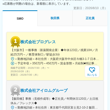
※応募数が同数の場合は、新着順に表示しています。
・来院された患者様の診察や検査に同席し、治験が手順通りに行
われているか、患者様の状態変化が無いかを確認します。
更新日：
2026/8/10（月）
■午後：
・患者様の報告書作成
秋田県
正社員
SMO
・治験の参加候補となる患者様をカルテから探す
・医師との打ち合わせ
【研修制度について】
■基礎研修が充実：
株式会社プログレス
入社後1か月は研修期間となります。ビジネスマナーやPCスキル
研修が入社後研修としてあり、PC慣れしていない方も安心してご
【大阪市】一般事務〈新薬開発企業〉◆年休123日／残業10H／月
入社いただけます。
給25万円～／教育体制◎／駅徒歩3分
■配属後も丁寧なフォロー：
＜勤務地詳細＞本社住所：大阪府大阪市中央区今橋3-1-7 日本生命今橋ビル受動喫煙対策：屋内全面禁煙変更の範囲：無
現場配属後は、OJTで独り立ちまでサポートその後も定期的なフ
＜予定年収＞350万円～450万円＜賃金形態＞月給制■特記事項なし＜賃金内訳＞月額（基本給）：232,000円～260,000円固定残業手当/月：18,000円～20,000円（固定残業時間10時間0分/月）超過した時間外労働の残業手当は追加支給＜月給＞250,000円～280,000円（一律手当を含む）＜昇給有無＞有＜残業手当＞有＜給与補足＞■賞与（年4回）：初年度0.7か月分、2年目以降1.4か月（変動有）■昇給（年1回以上）＊通勤手当（全額）＊住宅手当＊習い事支援手当 （社員が契約した習い事を上限7,000円として80％を支給）＊医療費補助手当 （社員とその両親の保険診療の医療費の自己負担額の50％を支給）賃金はあくまでも目安の金額であり、選考を通じて上下する可能性があります。月給(月額)は固定手当を含めた表記です。
ォローアップ研修や、専門性を高める継続研修、階層別研修など
掲載予定期間：
2026/7/30（木）
〜
様々な研修をご用意しています。
2026/10/28（水）
気になる
更新日：
2026/7/30（木）
【働きやすい制度と環境】
・ご自宅から1時間程度で通える施設をお任せする予定です。
・スーパーフレックスタイム制を導入しており、社員自身が業務
株式会社アイロムグループ
のスケジュールに合わせて始業、就業時間を決めることができま
す。
【飯田橋】事務（見積作成等）◆正社員／年間休日120日／土日祝
・5日間のリフレッシュ休暇制度や、時間単位で取得できる有給休
休み／フレックス◆
暇。
＜勤務地詳細＞本社住所：東京都千代田区富士見2-10-2 飯田橋グラン・ブルーム勤務地最寄駅：各線／飯田橋駅受動喫煙対策：屋内全面禁煙
・産前産後休暇（妊娠中時短勤務あり）、子供が3歳になるまで取