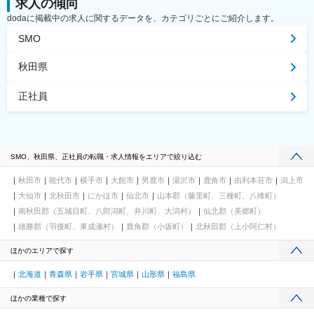
求人の傾向
dodaに掲載中の求人に関するデータを、カテゴリごとにご紹介します。
SMO
秋田県
正社員
SMO、秋田県、正社員の転職・求人情報をエリアで絞り込む
秋田市
能代市
横手市
大館市
男鹿市
湯沢市
鹿角市
由利本荘市
潟上市
大仙市
北秋田市
にかほ市
仙北市
山本郡（藤里町、三種町、八峰町）
南秋田郡（五城目町、八郎潟町、井川町、大潟村）
仙北郡（美郷町）
雄勝郡（羽後町、東成瀬村）
鹿角郡（小坂町）
北秋田郡（上小阿仁村）
ほかのエリアで探す
北海道
青森県
岩手県
宮城県
山形県
福島県
ほかの業種で探す