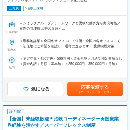
シミックヘルスケア・インスティテュート株式会社
変更の範囲：会社の定める業務
験にも対応できるサポート体制を敷いています。
正社員
5名以上採用
■教育研修制度充実：集合研修、外部研修、OJT はもちろん、がん
や精神疾患など領域別の研修やeラーニングも導入し、充実した体
～シミックグループ／チームワークと柔軟な働き方が実現可能／
制を整えています。また認定CRCの資格取得も奨励しており、有
女性の管理職比率60％超～
資格者はCRCの半数に達しています。
仕事内容
■職務内容：超高齢化社会に突入し、様々な疾病に対して患者さん
や私たちのQOLを向上させるべく、新しい治療法を開発する必要
＜勤務地詳細＞全国各オフィスにて住所：全国の各オフィスにて
■フレキシブルに働きやすい環境が整っています
があります。今回はそのための治験を実施する際の患者さんおよ
（初任地はご希望を確認し、選考に進みます） 受動喫煙対策：そ
・全国約6,900施設のネットワークを持つため、ご自宅近くや家族
び医療機関のサポートを担う治験コーディネーター（通称CRC）
勤務地
の他（主要事業所は屋内全面禁煙）変更の範囲：会社の定める事
の転勤などに合わせた働き方ができます。
を募集しています。
業所
・スーパーフレックス制度があり、ワークライフバランスの実現
＜予定年収＞450万円～500万円＜賃金形態＞月給制補足事項なし
・治験被験者である患者さんへの内容説明補助、ケア／相談
を支援しています。／リフレッシュ休暇（8月1日に5日間付与）
＜賃金内訳＞月額（基本給）：250,000円～350,000円＜月給＞
・治験担当医師の補助
あり
給与
250,000円～350,000円＜昇給有無＞有＜残業手当＞有＜給与補足
・検査／投薬スケジュール調整、治験データの管理 など
・産前産後休暇それぞれ8週間（妊娠中時短勤務あり）／子供が3
＞■賞与2回（昨年度実績：4.4ヶ月）賃金はあくまでも目安の金額
※職場は基本的に委託されている医療機関であるため、自宅からの
歳になるまで育児休業取得可能。育休所得者は平成29年12月現在
であり、選考を通じて上下する可能性があります。月給(月額)は固
直行直帰が多いです。
では90名。
定手当を含めた表記です。
■やりがい：CRCは疾病を抱えた患者さんやそれを治療しようと
応募依頼する
・経験豊富な社員に相談できる職場の相談窓口あり。
気になる
奮闘する医師やスタッフなど携わる相手が多いです。現在治療法
（エージェントサービス）
・女性管理職55％（日本平均12％）と女性が長く働きやすい環境
がなく苦しんでいる患者さんに対して薬を届けられたり、最前線
が整っています。
で治療にあたる医師やスタッフのサポートを行え、治験が無事に
終了すれば喜びはひとしおです。
締切間近
■同社の教育体制：同社は同業他社からの転職だけでなく、看護師
変更の範囲：会社の定める業務
など未経験で転職してくる方も多いです。そのため教育体制が充
【全国】未経験歓迎＊治験コーディネーター★医療業
実しています。入社は原則偶数月と決まっており、同期入社者と
界経験を活かす／スーパーフレックス制度
ともに2週間弱本社にて集合研修を行います。会社のことや業務を