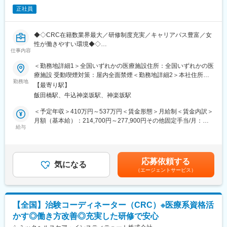
担当することができます。
また、グループの垣根を超えCRCからSMAやCRAへのキャリアチ
正社員
オンコロジーはもちろん、希少疾患など幅広い領域を受託してお
ェンジ、事業の枠をこえ新たなキャリアにチャレンジされている
ります。
方もいらっしゃいます。
今後海外とも連携しながら更なる治験獲得を目指しておりますの
◆◇CRC在籍数業界最大／研修制度充実／キャリアパス豊富／女
で、将来性・安定感についても安心です。
性が働きやすい環境◆◇
変更の範囲：会社の定める業務
仕事内容
SMO業界最大手の当社にて、CRC（治験コーディネーター）とし
■同社で働くメリット：
て就業頂きます！
＜勤務地詳細1＞全国いずれかの医療施設住所：全国いずれかの医
＜安心の働きやすさ＞
療施設 受動喫煙対策：屋内全面禁煙＜勤務地詳細2＞本社住所：
フレックスタイム制も取り入れ、柔軟に働き方をアレンジ可能。
■担当業務：治験が行われている医療機関で医師の指示のもと医学
勤務地
東京都新宿区筑土八幡町2-1 勤務地最寄駅：東京メトロ有楽町線
残業時間も月10時間程度、産休育休の取得実績も多数あり、育児
【最寄り駅】
的判断や医療行為を伴わない治験業務を支援をします。
／飯田橋駅受動喫煙対策：屋内全面禁煙変更の範囲：会社の定め
手当もございます。
飯田橋駅、牛込神楽坂駅、神楽坂駅
・治験に参加する患者（被験者）さんに対する試験内容の補助説
る事業所
明
＜予定年収＞410万円～537万円＜賃金形態＞月給制＜賃金内訳＞
＜充実のフォロー、研修体制＞
・被験者のスケジュール管理
月額（基本給）：214,700円～277,900円その他固定手当/月：
手厚いフォロー体制があります。
・被験者との面談・服薬状況の確認
給与
58,000円～77,000円＜月給＞272,700円～354,900円＜昇給有無
CRC社内認定制度を採用し、継続研修を充実させることで常に新
・診療・検査への同席
＞有＜残業手当＞有＜給与補足＞前職・経験を考慮の上、決定致
しい知識を身につけ、スキルアップできる環境を用意していま
・院内スタッフへの連絡・調整
します。■年収内訳＝(基本給＋手当)×12ヶ月＋賞与■各種手当：
す。
・症例報告書の作成支援など
CRC手当・休日連絡対応手当■賞与：年2回（6月、12月）／昇
応募依頼する
気になる
給：年1回（10月）※業績に応じ、決算賞与（秋季賞与）支給の場
＜キャリアステップ＞
（エージェントサービス）
■国内最大手の治験サポート企業：イーピーエスグループに属し、
合あり（10月）■時間外・休日出勤手当等の割増賃金は別途支給
CRCとして幅広い経験を積むことや、スペシャリストとして特定
在籍CRC1,100人・売上140億円と業界内で圧倒的トップを誇る企
賃金はあくまでも目安の金額であり、選考を通じて上下する可能
の疾患領域の専門的な経験を積んでいくことも可能です。
業です（業界シェア40％）。大手製薬企業から「プリファード
性があります。月給(月額)は固定手当を含めた表記です。
また、グループの垣根を超えCRCからSMAやCRAへのキャリアチ
SMO」として第一選択肢に指名されており、業界内での信頼があ
ェンジ、事業の枠をこえ新たなキャリアにチャレンジされている
【全国】治験コーディネーター（CRC）※医療系資格活
ります。日本の三大疾病の筆頭として治験薬や治療法が開発され
方もいらっしゃいます。
かす◎働き方改善◎充実した研修で安心
るがん分野においては、治験実施には高度な専門知識が求められ
るため、専門教育をうけたCRCを育成しており、難易度が高い試