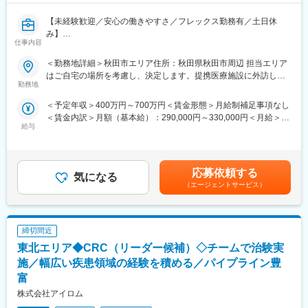
【未経験歓迎／安心の働きやすさ／フレックス勤務有／土日休
み】
仕事内容
■業務詳細／治験コーディネーター（CRCって何？）
＜勤務地詳細＞秋田市エリア住所：秋田県秋田市周辺 担当エリア
新しい薬や治療法が安全で効果的かどうかを確かめるための臨床
はご自宅の場所を考慮し、決定します。提携医療施設に外訪しま
試験（治験）をサポートする仕事です。
勤務地
す。受動喫煙対策：屋内全面禁煙変更の範囲：無
＜予定年収＞400万円～700万円＜賃金形態＞月給制補足事項なし
＜具体的に＞
＜賃金内訳＞月額（基本給）：290,000円～330,000円＜月給＞
患者さんが治験に参加する手続きを助けたり、治験中のデータを
給与
290,000円～330,000円＜昇給有無＞有＜残業手当＞有＜給与補足
収集・管理をします。
＞※能力・経験に応じて決定致します。■賞与：年2回（夏7月・冬
また、患者さんや医師とのコミュニケーションを取り、試験がス
12月）賃金はあくまでも目安の金額であり、選考を通じて上下す
ムーズに進むように調整。
る可能性があります。月給(月額)は固定手当を含めた表記です。
治験が成功するためにはCRCの役割が非常に重要で、医療の進歩
応募依頼する
気になる
に貢献できるやりがいのある仕事です。
（エージェントサービス）
※担当する医療機関に常駐しての業務となります。
■治験コーディネーターで得られるスキル：
締切間近
（1）コミュニケーション力：
患者さんに治験の内容をわかりやすく説明したり、医師や看護師
東北エリア◆CRC（リーダー候補）◇チームで治験実
と連携することで伝える力が身に付きます。
施／幅広い疾患領域の経験を積める／パイプライン豊
（2）スケジュール管理力：
富
治験には決まった検査や診察の予定があるため、患者さんが無理
株式会社アイロム
なく通えるように予定を調整する力が身につきます。
（3）医療の知識：