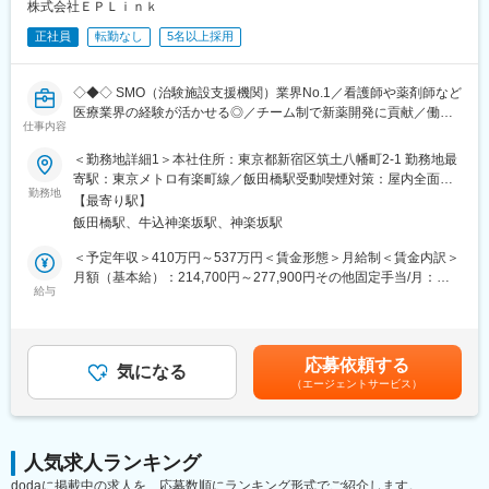
株式会社ＥＰＬｉｎｋ
遂行する上で必要な法令から実務まで座学中心でロープレを交え
ながら学んでいきます。その後、各拠点に配属され先輩社員から
正社員
転勤なし
5名以上採用
業務を引継ぎながらOJT担当者とともに医療機関へ同行するな
ど、徐々に業務を身に着けていきます。確認テストやチェックシ
ートを用いながら習熟度を測り、入社後1年程度で一人で担当を持
◇◆◇ SMO（治験施設支援機関）業界No.1／看護師や薬剤師など
てるようになります。なお、その後も定期的に中途入社者に対し
医療業界の経験が活かせる◎／チーム制で新薬開発に貢献／働き
仕事内容
てフォローを行う体制が整っています。
方改革制度多数 ◇◆◇
■同社の魅力：
＜勤務地詳細1＞本社住所：東京都新宿区筑土八幡町2-1 勤務地最
・チームワーク：通常は1人で業務にあたることが多いですが、困
【CRC=治験コーディネーターとは？】
寄駅：東京メトロ有楽町線／飯田橋駅受動喫煙対策：屋内全面禁
ったときや先輩や上司がサポートしてくれるため、安心して進め
病院・クリニックを訪問して、患者様や医師や院内スタッフ、さ
勤務地
煙＜勤務地詳細2＞全国いずれかの医療施設住所：全国いずれかの
【最寄り駅】
られます。また、家族の急な体調不良や突発休の場合にも周囲が
らに製薬企業との連絡・調整役を担います。また、治験を受けて
医療施設 受動喫煙対策：屋内全面禁煙変更の範囲：会社の定める
飯田橋駅、牛込神楽坂駅、神楽坂駅
代理対応をしてくれる風土があり、チームワークが強みです。
いただく患者様の相談相手となり、じっくり向き合う仕事です。
事業所
・働きやすい環境：2019年度の月間の平均残業時間は12.1時間で
＜予定年収＞410万円～537万円＜賃金形態＞月給制＜賃金内訳＞
した。管理職における女性比率も63.6%と、ライフイベントの多
【CRCのやりがい】
月額（基本給）：214,700円～277,900円その他固定手当/月：
い女性も活躍しやすい環境です。正社員の場合、転勤可能性はあ
CRCが集めている臨床データは、新薬の承認申請に欠かせない根
給与
58,000円～77,000円＜月給＞272,700円～354,900円＜昇給有無
りますが、定期的にあるものではなく適性や希望に応じて配置し
拠データであり、CRCは新薬開発の一翼を担っております。
＞有＜残業手当＞有＜給与補足＞前職・経験を考慮の上、決定致
ています。
また、薬の効果を患者様の近くで見ることができ、喜びの声を直
します。■年収内訳＝(基本給＋手当)×12ヶ月＋賞与■各種手当：
接聞けることもあります。患者様や医療機関から「ありがとう」
CRC手当・休日連絡対応手当■賞与：年2回（6月、12月）／昇
応募依頼する
変更の範囲：会社の定める業務
と感謝の言葉をいただけたときの喜びは、ひとしおです。
気になる
給：年1回（10月）※業績に応じ、決算賞与（秋季賞与）支給の場
（エージェントサービス）
合あり（10月）■時間外・休日出勤手当等の割増賃金は別途支給
【一日の流れ※一例】
賃金はあくまでも目安の金額であり、選考を通じて上下する可能
■朝：担当の医療機関に出勤
性があります。月給(月額)は固定手当を含めた表記です。
■午前：
人気求人ランキング
・治験の進捗状況の確認や患者様対応の予定などを、院内の治験
dodaに掲載中の求人を、応募数順にランキング形式でご紹介します。
事務局に共有