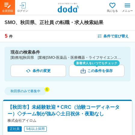
会員登録
ログイン
気になる
メニュー
SMO、秋田県、正社員
の転職・求人検索結果
5
条件で並び替え
件
現在の検索条件
[勤務地]秋田県 [業種]SMO-医薬品・医療機器・ライフサイエンス・医療系サービス [雇用形態]正社員
新着求人をいつでもチェック
条件の変更
この条件を保存
秋田県
のみで募集中
【秋田市】未経験歓迎＊CRC（治験コーディネータ
ー）◇チーム制が強み◇土日祝休・夜勤なし
株式会社アイロム
正社員
5名以上採用