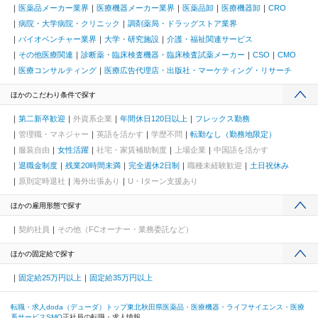
医薬品メーカー業界
医療機器メーカー業界
医薬品卸
医療機器卸
CRO
病院・大学病院・クリニック
調剤薬局・ドラッグストア業界
バイオベンチャー業界
大学・研究施設
介護・福祉関連サービス
その他医療関連
診断薬・臨床検査機器・臨床検査試薬メーカー
CSO
CMO
医療コンサルティング
医療広告代理店・出版社・マーケティング・リサーチ
ほかのこだわり条件で探す
第二新卒歓迎
外資系企業
年間休日120日以上
フレックス勤務
管理職・マネジャー
英語を活かす
学歴不問
転勤なし（勤務地限定）
服装自由
女性活躍
社宅・家賃補助制度
上場企業
中国語を活かす
退職金制度
残業20時間未満
完全週休2日制
職種未経験歓迎
土日祝休み
原則定時退社
海外出張あり
U・Iターン支援あり
ほかの雇用形態で探す
契約社員
その他（FCオーナー・業務委託など）
ほかの固定給で探す
固定給25万円以上
固定給35万円以上
転職・求人doda（デューダ）トップ
東北
秋田県
医薬品・医療機器・ライフサイエンス・医療
系サービス
SMO
正社員の転職・求人情報