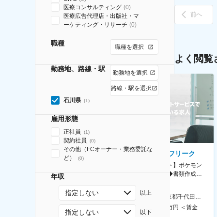
医療コンサルティング
(
0
)
前へ
医療広告代理店・出版社・マ
ーケティング・リサーチ
(
0
)
職種
職種を選択
よく閲覧
勤務地、路線・駅
勤務地を選択
路線・駅を選択
石川県
(
1
)
雇用形態
正社員
(
1
)
契約社員
(
0
)
その他（FCオーナー・業務委託な
AGC株式会社
株式会社ゲームフリーク
ど）
(
0
)
【横浜※一般職/転勤なし】庶
【庶務アシスタント】ポケモン
務・事務担当～開発部材の発注
シリーズ開発企業◆書類作成・
年収
やDXに向けたシステム利用等～
データ入力など◆年休126日・
食事補助あり◎
指定しない
以上
AGC横浜テクニカルセンター 住所：神奈川県横浜市鶴見区末広町1-1 勤務地最寄駅：JR線／弁天橋駅 受動喫煙対策：敷地内喫煙可能場所あり 変更の範囲：無
本社 住所：東京都千代田区神田錦町2-2-1 KANDASQUARE 受動喫煙対策：屋内全面禁煙 変更の範囲：会社の定める事業所
400万円～550万円 ＜賃金形態＞ 月給制 固定給＋業績給 ＜賃金内訳＞ 月額（基本給）：230,000円～280,000円 ＜月給＞ 230,000円～280,000円 ＜昇給有無＞ 有 ＜残業手当＞ 有 ＜給与補足＞ ※上記はあくまで最低保証額です。実際にはこれまでの経験やスキルを考慮の上、決定します。 年収には残業代は含めておりません。 ■昇給：年1回 ■賞与：年2回 賃金はあくまでも目安の金額であり、選考を通じて上下する可能性があります。 月給(月額)は固定手当を含めた表記です。
350万円～500万円 ＜賃金形態＞ 月給制 ＜賃金内訳＞ 月額（基本給）：215,000円～307,000円 固定残業手当/月：76,700円～110,000円（固定残業時間45時間0分/月） 超過した時間外労働の残業手当は追加支給 ＜月給＞ 291,700円～417,000円（一律手当を含む） ＜昇給有無＞ 有 ＜残業手当＞ 有 ＜給与補足＞ ※経験・能力を考慮の上、年齢に関わりなく当社規定により優遇します。 賃金はあくまでも目安の金額であり、選考を通じて上下する可能性があります。 月給(月額)は固定手当を含めた表記です。
指定しない
以下