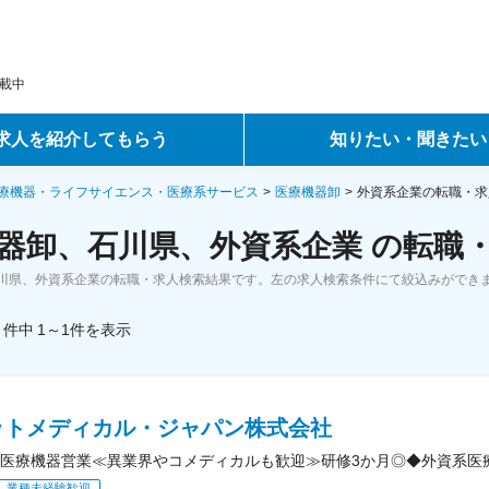
載中
求人を紹介してもらう
知りたい・聞きたい
ントサービス
転職ノウハウ
療機器・ライフサイエンス・医療系サービス
医療機器卸
外資系企業の転職・求
器卸、石川県、外資系企業 の転職
サービス
データで見る転職
川県、外資系企業の転職・求人検索結果です。左の求人検索条件にて絞込みができ
ーエージェントサービス
コラム・インタビュー
件中
1～1
件
を表示
転職Q&A
ットメディカル・ジャパン株式会社
医療機器営業≪異業界やコメディカルも歓迎≫研修3か月◎◆外資系医
業種未経験歓迎