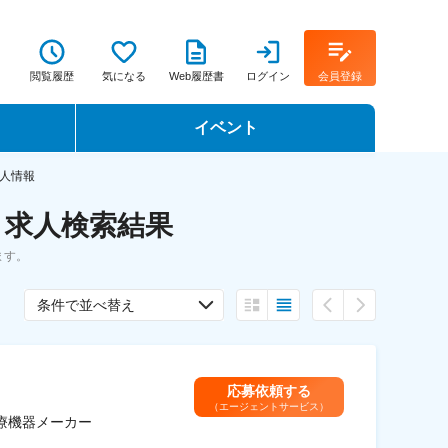
閲覧履歴
気になる
Web履歴書
ログイン
会員登録
イベント
転職イベント・転職セミナー
人情報
・求人検索結果
転職フェア
ます。
転職セミナー動画
条件で並べ替え
応募依頼する
（エージェントサービス）
療機器メーカー