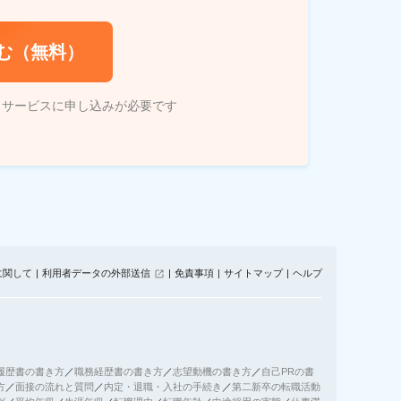
む（無料）
トサービスに申し込みが必要です
に関して
利用者データの外部送信
免責事項
サイトマップ
ヘルプ
履歴書の書き方
／
職務経歴書の書き方
／
志望動機の書き方
／
自己PRの書
方
／
面接の流れと質問
／
内定・退職・入社の手続き
／
第二新卒の転職活動