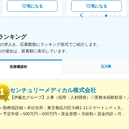
気になる
気になる
ランキング
載中の求人を、応募数順にランキング形式でご紹介します。
数の場合は、新着順に表示しています。
石川県
医療機器卸
センチュリーメディカル株式会社
【伊藤忠グループ】人事（採用・人材開発）◇実務未経験歓迎！／
＜勤務地詳細＞本社住所：東京都品川区大崎1-11-2 ゲートシティ大崎イーストタワー22Ｆ勤務地最寄駅：JR山手線／大崎駅受動喫煙対策：屋内全面禁煙変更の範囲：会社の定める事業所（リモートワーク含む）
＜予定年収＞500万円～600万円＜賃金形態＞月給制＜賃金内訳＞月額（基本給）：300,000円～350,000円＜月給＞300,000円～350,000円＜昇給有無＞有＜残業手当＞有＜給与補足＞上記年収は、あくまで目安であり、前職・経験を考慮し検討させて頂きます。■昇給：あり■賞与：あり※会社業績と個人業績に応じて算定されます。賃金はあくまでも目安の金額であり、選考を通じて上下する可能性があります。月給(月額)は固定手当を含めた表記です。