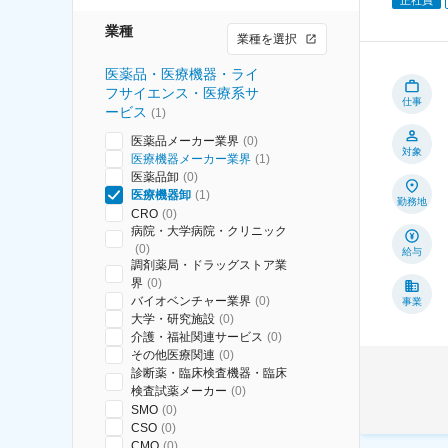
業種
業種を選択
医薬品・医療機器・ライ
フサイエンス・医療系サ
仕事
ービス
(
1
)
医薬品メーカー業界
(
0
)
対象
医療機器メーカー業界
(
1
)
医薬品卸
(
0
)
医療機器卸
(
1
)
勤務地
CRO
(
0
)
病院・大学病院・クリニック
(
0
)
給与
調剤薬局・ドラッグストア業
界
(
0
)
バイオベンチャー業界
(
0
)
事業
大学・研究施設
(
0
)
介護・福祉関連サービス
(
0
)
その他医療関連
(
0
)
診断薬・臨床検査機器・臨床
検査試薬メーカー
(
0
)
SMO
(
0
)
CSO
(
0
)
CMO
(
0
)