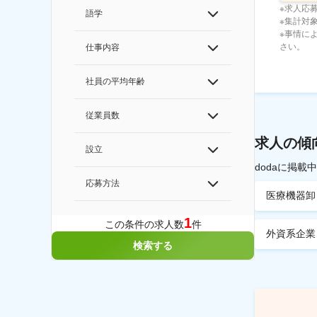
※求人応
語学
※集計対象期
※事情に
さい。
仕事内容
社員の平均年齢
従業員数
求人の傾
設立
dodaに掲
応募方法
医療機器卸
1
この条件の求人数
件
外資系企業
検索する