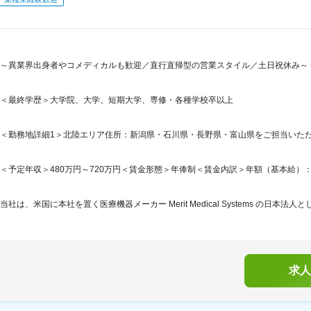
～異業界出身者やコメディカルも歓迎／直行直帰型の営業スタイル／土日祝休み～ 
＜最終学歴＞大学院、大学、短期大学、専修・各種学校卒以上
＜勤務地詳細1＞北陸エリア住所：新潟県・石川県・長野県・富山県をご担当いただく
＜予定年収＞480万円～720万円＜賃金形態＞年俸制＜賃金内訳＞年額（基本給）：4,800,
当社は、米国に本社を置く医療機器メーカー Merit Medical Systems の日本法人として
求人