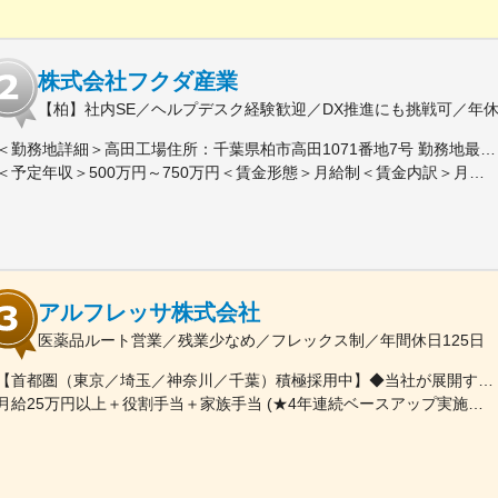
株式会社フクダ産業
【柏】社内SE／ヘルプデスク経験歓迎／DX推進にも挑戦可／年休
＜勤務地詳細＞高田工場住所：千葉県柏市高田1071番地7号 勤務地最寄駅：つくばエクスプレス線／柏の葉キャンパス駅受動喫煙対策：屋内全面禁煙変更の範囲：【変更の範囲：流山本社および高田工場】
＜予定年収＞500万円～750万円＜賃金形態＞月給制＜賃金内訳＞月額（基本給）：300,000円～430,000円＜月給＞300,000円～430,000円＜昇給有無＞有＜残業手当＞有＜給与補足＞※経験・スキルを考慮の上決定いたします。■賞与：年2回（7月・12月）※昨年実績4.2ヶ月■昇給：年1回（1月）■モデル年収：・年収580万円 主任（月給34万円×12ヶ月＋諸手当）・年収820万円 課長（月給48万円×12ヶ月＋諸手当）賃金はあくまでも目安の金額であり、選考を通じて上下する可能性があります。月給(月額)は固定手当を含めた表記です。
アルフレッサ株式会社
医薬品ルート営業／残業少なめ／フレックス制／年間休日125日
【首都圏（東京／埼玉／神奈川／千葉）積極採用中】◆当社が展開する【北海道／関東／首都圏／中部／近畿／九州】の各事業所へご希望を考慮した上で配属となります。【北海道】北海道【関東】栃木／群馬／茨城／長野／山梨／新潟【首都圏】東京／埼玉／神奈川／千葉★積極採用エリア【中部】静岡／愛知／三重／岐阜【近畿】滋賀／兵庫／大阪／京都／奈良／和歌山【九州】福岡／長崎／熊本／大分／宮崎／鹿児島各事業所の詳細については、弊社HPよりご確認ください※「企業情報」→「拠点」よりご確認いただけます。屋内禁煙(※喫煙室あり※禁煙タイムあり※喫煙室での就労はありません)
月給25万円以上＋役割手当＋家族手当 (★4年連続ベースアップ実施！)※時間外手当別途支給※年齢、経験、能力を考慮の上、優遇します