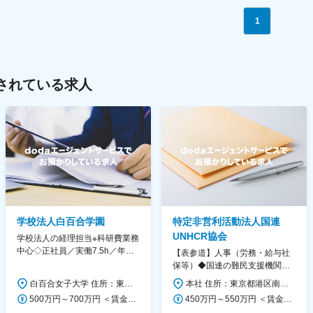
1
されている求人
学校法人白百合学園
特定非営利活動法人国連
UNHCR協会
学校法人の経理担当※科研費業務
中心◇正社員／実働7.5h／年休
【表参道】人事（労務・給与社
130日／1881年創立の伝統女子
保等）◆国連の難民支援機関の
大学
活動を支える日本公式支援窓口
白百合女子大学 住所：東京都調布市緑ヶ丘1-25 勤務地最寄駅：京王線／仙川駅 受動喫煙対策：屋内全面禁煙 変更の範囲：会社の定める事業所
本社 住所：東京都港区南青山6-10-11 ウェスレーセンター3F 勤務地最寄駅：地下鉄各線／表参道駅 受動喫煙対策：屋内全面禁煙 変更の範囲：会社の定める事業所（リモートワーク含む）
◆正職員登用前提
500万円～700万円 ＜賃金形態＞ 月給制 ＜賃金内訳＞ 月額（基本給）：280,000円～430,000円 ＜月給＞ 280,000円～430,000円 ＜昇給有無＞ 有 ＜残業手当＞ 有 ＜給与補足＞ ※年齢・過去の経験に基づき、本学規定に合わせ決定 【残業手当】有 /残業時間に応じて全額支給（※想定年収に含む） 【各種手当】扶養手当/住宅手当/通勤手当 等 【賞与】年2回（6月、12月） 【昇給】年1回（4月） 賃金はあくまでも目安の金額であり、選考を通じて上下する可能性があります。 月給(月額)は固定手当を含めた表記です。
450万円～550万円 ＜賃金形態＞ 月給制 ＜賃金内訳＞ 月額（基本給）：340,000円～420,000円 ＜月給＞ 340,000円～420,000円 ＜昇給有無＞ 有 ＜残業手当＞ 有 ＜給与補足＞ ※能力・経験によって決定します。 ■賞与あり（業績評価に応じて支給） 賃金はあくまでも目安の金額であり、選考を通じて上下する可能性があります。 月給(月額)は固定手当を含めた表記です。