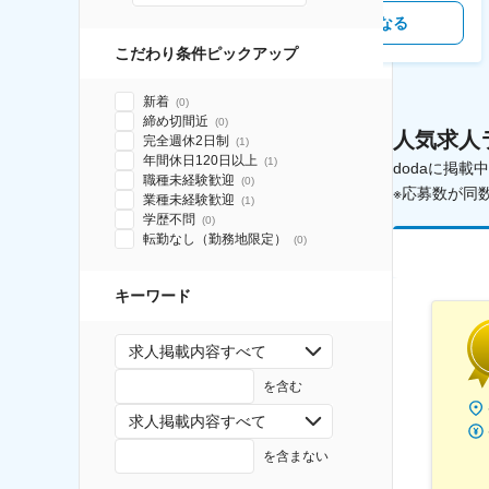
気になる
気になる
こだわり条件ピックアップ
新着
(
0
)
締め切間近
(
0
)
人気求人
完全週休2日制
(
1
)
年間休日120日以上
(
1
)
dodaに掲
職種未経験歓迎
(
0
)
※応募数が同
業種未経験歓迎
(
1
)
学歴不問
(
0
)
転勤なし（勤務地限定）
(
0
)
キーワード
求人掲載内容すべて
を含む
求人掲載内容すべて
を含まない