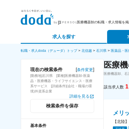
医療機器卸の転職・求人情報を掲
求人を探す
詳細条件から探す
エージェ
転職・求人doda（デューダ）トップ
北信越
石川県
医薬品・医
医療機
新着求人から探す
スカウト
[
]
現在の検索条件
条件変更
医療機器卸、石
[勤務地]石川県 [業種]医療機器卸-医薬
求人特集から探す
パートナ
品・医療機器・ライフサイエンス・医療
1
系サービス [詳細条件](会社・職場の環
該当求人数
境)外資系企業
詳細を見る
検索条件を保存
メリ
【北陸】
基本条件
正社員