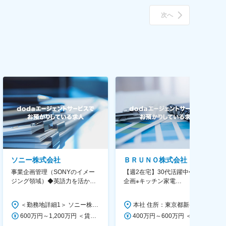
次へ
ソニー株式会社
ＢＲＵＮＯ株式会社
事業企画管理（SONYのイメー
【週2在宅】30代活躍中◆商品
ジング領域）◆英語力を活か
企画※キッチン家電
す/CFO管轄＃SECCFO0027
◆「BRUNO」新商品の企画／企
画～調達／働き方◎
＜勤務地詳細1＞ ソニー株式会社 住所：神奈川県横浜市西区みなとみらい5-1-1 受動喫煙対策：屋内全面禁煙 ＜勤務地詳細2＞ ソニーシティ大崎 住所：東京都品川区大崎2-10-1 勤務地最寄駅：JR線／大崎駅 受動喫煙対策：屋内全面禁煙 変更の範囲：会社の定める事業所（リモートワーク含む）
本社 住所：東京都新宿区西新宿6丁目22-1 新宿スクエアタワー B1階 勤務地最寄駅：東京メトロ丸ノ内線／西新宿駅 受動喫煙対策：屋内全面禁煙 変更の範囲：会社の定める事業所（リモートワーク含む）
600万円～1,200万円 ＜賃金形態＞ 月給制 ＜賃金内訳＞ 月額（基本給）：350,000円～500,000円 ＜月給＞ 350,000円～500,000円 ＜昇給有無＞ 有 ＜残業手当＞ 有 ＜給与補足＞ ※年収は経験や能力を考慮の上、当社規定により決定します。 賃金はあくまでも目安の金額であり、選考を通じて上下する可能性があります。 月給(月額)は固定手当を含めた表記です。
400万円～600万円 ＜賃金形態＞ 月給制 経験・能力を考慮の上、優遇いたします。 ＜賃金内訳＞ 月額（基本給）：300,000円～450,000円 ＜月給＞ 300,000円～450,000円 ＜昇給有無＞ 有 ＜残業手当＞ 有 ＜給与補足＞ ・賞与実績：年2回 ・昇給：年1回 ※半年毎に評価を行い、評価が高ければ年齢に関係なく昇給・昇格していきます。創造性の高い人・新しいことにチャレンジした人が高い評価を得られます。 賃金はあくまでも目安の金額であり、選考を通じて上下する可能性があります。 月給(月額)は固定手当を含めた表記です。