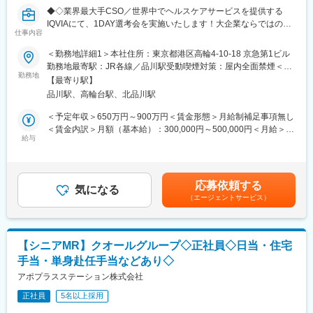
どプロジェクトは多岐に渡りますので、今までの経験を活かせる
◆◇業界最大手CSO／世界中でヘルスケアサービスを提供する
環境が整っています。
IQVIAにて、1DAY選考会を実施いたします！大企業ならではの豊
(3)多様なキャリアパス：
仕事内容
富なキャリアパスがございます◆◇
MRとしてのキャリアアップはもちろん、キャリアチャレンジ制度
を用いてMRを支えるSV職へのキャリアチェンジや、ジョブリク
＜勤務地詳細1＞本社住所：東京都港区高輪4-10-18 京急第1ビル
＜募集概要＞
エスト制度を用いて人事・リクルートスタッフ・研修スタッフへ
勤務地最寄駅：JR各線／品川駅受動喫煙対策：屋内全面禁煙＜勤
総合ヘルスケアカンパニーである同社にて、MR経験者を対象に
の挑戦もできる環境が整っています。実際にこちらの制度を活用
勤務地
務地詳細2＞全国住所：全国 ※希望勤務地はアドバイザーにお伝
【最寄り駅】
1DAY選考会を実施いたします！将来的にはMR経験者が活躍する
し、キャリアチェンジした社員も多数います。
えください。 受動喫煙対策：屋内全面禁煙変更の範囲：会社の定
品川駅、高輪台駅、北品川駅
さまざまなキャリアパスのご用意がございます！ご興味をお持ち
める事業所
の方は応募前にカジュアル面談等も可能でございますので、是非
■営業スタイル：担当エリアの医療機関（開業医、病院）を訪問し
＜予定年収＞650万円～900万円＜賃金形態＞月給制補足事項無し
お気軽にご応募くださいませ！
て、医師、薬剤師に課題解決するための医薬品情報を提供、副作
＜賃金内訳＞月額（基本給）：300,000円～500,000円＜月給＞
用情報を収集を行っていただきます。
給与
300,000円～500,000円＜昇給有無＞有＜残業手当＞無＜給与補足
<実施日時>
・新薬のプロモーション
＞【残業手当について】管理監督者の承認の上、研究会、顧客と
7月25日(土) （1）9:30～（2）11:00～（3）13:00～（4）14:30
・長期収載品の市場拡大
の会議等が発生する場合、別途残業手当支給する。【補足】プロ
～の4枠にて実施
・ジェネリック医薬品のプロモーション
ジェクト稼働手当(35,000円)、外勤日当（1日1,500円／外勤3.5時
応募依頼する
※1プロジェクトを約2年程度担当します。
気になる
間以上）■変動賞与制（6月・12月・3月）※平均実績6ヶ月分■イン
（エージェントサービス）
<応募対象>
※プロジェクトマネージャー、スーパーバイザー(SV)より、日々の
センティブ：3月（対象者）賃金はあくまでも目安の金額であり、
9月1日～10月1日の間にご入社が可能な方
活動についてフォローを受けられる環境です。全国にSVを配置
選考を通じて上下する可能性があります。月給(月額)は固定手当を
し、素早くフォローができる体制をとっています。
含めた表記です。
＼IQVIAでMRとして働く魅力／
【シニアMR】クオールグループ◇正社員◇日当・住宅
（１）充実の待遇：同業他社の中でも平均給与の高さや非課税の
変更の範囲：会社の定める業務
手当・単身赴任手当などあり◇
日当の支給の他、退職金や団体保険制度、単身赴任手当や月1回の
帰省交通費の支給など福利厚生が充実しており、長期就業される
アポプラスステーション株式会社
社員が多いのも特徴です。
正社員
5名以上採用
（２）豊富なキャリアップの機会があります： MRとして専門性