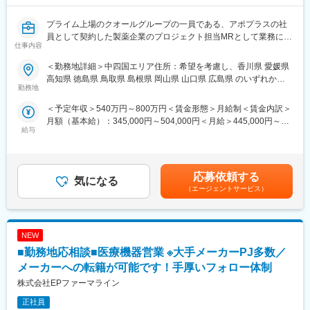
公募制度も充実しておりますので、IQVIAが展開している他の事業
部への異動も可能です。
プライム上場のクオールグループの一員である、アポプラスの社
※病院の経営コンサル、医薬品メーカーのマーケティング支援、人
員として契約した製薬企業のプロジェクト担当MRとして業務に従
仕事内容
事担当者などの管理部門など
事していただきます。内資・外資の新薬メーカー、ジェネリック
（３）手厚い研修体制でスキルアップができます：製品研修、ス
メーカーなどプロジェクトは多岐に渡りますので、今までの経験
＜勤務地詳細＞中四国エリア住所：希望を考慮し、香川県 愛媛県
キル研修、学術研修と、国内最大手だからこそ仕事に必要な知識
を活かせる環境が整っています。
高知県 徳島県 鳥取県 島根県 岡山県 山口県 広島県 のいずれかに
やスキルをしっかりと身に付けられる研修制度があります。MRと
■営業スタイル：担当エリアの医療機関（開業医、病院）を訪問し
勤務地
配属致します。受動喫煙対策：屋内全面禁煙変更の範囲：会社の
してのスキルのみならず、データ分析、マーケティングなど多角
て、医師、薬剤師に課題解決するための医薬品情報を提供、副作
定める事業所（リモートワーク含む）
＜予定年収＞540万円～800万円＜賃金形態＞月給制＜賃金内訳＞
的にヘルスケアのプロフェッショナル人材を育成する研修制度を
用情報を収集を行っていただきます。
月額（基本給）：345,000円～504,000円＜月給＞445,000円～
整備しています。
・新薬のプロモーション
給与
654,000円（一律手当を含む）＜昇給有無＞有＜残業手当＞有＜
・長期収載品の市場拡大
給与補足＞※別途営業日当有（年間約40万円／1日2000円／4時間
【IQVIAサービシーズジャパンについて】
・ジェネリック医薬品のプロモーション
以上外勤の場合）※能力・前給などを考慮し、規定により決定しま
・世界100以上の国と地域／8万人の社員が、医薬品の臨床開発～
※1プロジェクトを約2年程度担当します。
す。※その他の手当は「待遇・福利厚生」欄をご参照ください。昇
プロモーションに携わり、市場を流通するほぼすべての医薬品に
※プロジェクトマネージャー、スーパーバイザー(SV)より、日々の
応募依頼する
気になる
給：年1回★頑張りに応じて年収UP★赴任先の評価次第で大幅に
関与しています
活動についてフォローを受けられる環境です。全国にSVを配置
（エージェントサービス）
年収をUPできます。（年2回業績給改定）賃金はあくまでも目安
・日本においても業界トップシェアを誇り、常時100以上のPJが
し、素早くフォローができる体制をとっています。
の金額であり、選考を通じて上下する可能性があります。月給(月
稼働しています
■キャリアパス：コントラクトMRとしての働き方以外にも、スキ
額)は固定手当を含めた表記です。
ルアップを図りプロジェクトマネージャー等のマネジメント業
NEW
務、あるいは本社スタッフとしてMR経験を活かした業務に就くな
変更の範囲：会社の定める業務
どのキャリアパスもございます。
■勤務地応相談■医療機器営業 ※大手メーカーPJ多数／
■特徴：
メーカーへの転籍が可能です！手厚いフォロー体制
(1)充実した教育体制：
株式会社EPファーマライン
・製品研修（約2週間～2ヶ月、プロジェクトによる）：入社オリ
エンテーション後に配属先プロジェクトの製薬メーカーにて製品
正社員