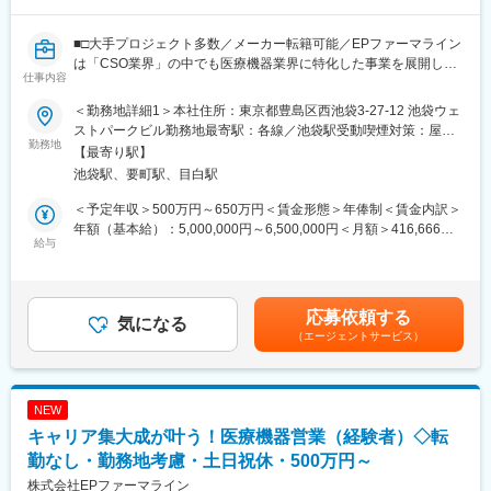
研修を受けていただきます。
・継続教育：APS COLLEGEという当社オリジナルの教育システ
ムがございます。まず、G（ジェネラル）MRとして基礎を身に着
■□大手プロジェクト多数／メーカー転籍可能／EPファーマライン
けていただき、専門領域を磨いていただいたりビジネスコースに
は「CSO業界」の中でも医療機器業界に特化した事業を展開して
仕事内容
て「医療経営士」の取得を目指していただくことも可能です。
いる、国内でも数少ない大手企業です！■□
(2)プロジェクトマネジメント体制：プロジェクトマネージャー、
＜勤務地詳細1＞本社住所：東京都豊島区西池袋3-27-12 池袋ウェ
スーパーバイザーが日々の活動をフォローします。定期的な連絡
■募集概要：
ストパークビル勤務地最寄駅：各線／池袋駅受動喫煙対策：屋内
や面談のほか、必要に応じて素早くバックアップに入るなど、MR
EPファーマラインは「CSO業界」の中でも医療機器業界に特化し
勤務地
全面禁煙＜勤務地詳細2＞全国勤務(希望勤務地考慮)住所：全国に
【最寄り駅】
として結果を出せるように万全のサポート体制を整えています。
た事業を展開している、国内でも数少ない大手企業です！現在医
営業所がございます。配属先は入社後に確定します。希望勤務地
池袋駅、要町駅、目白駅
(3)豊富なプロジェクト数、50社を超える多数の取引メーカー：同
療業界での営業経験をお持ちの方を対象に、医療機器の営業担当
がある場合はご相談ください。 受動喫煙対策：その他（顧客先に
業他社と比較しても、多くのプロジェクト数があり、様々なご経
を募集しております。
より異なります。）変更の範囲：会社の定める事業所
＜予定年収＞500万円～650万円＜賃金形態＞年俸制＜賃金内訳＞
験を活かしていただくことが可能です。20代～60代までの幅広い
当社では大手メーカーの案件を数多く保有しており、カテーテ
年額（基本給）：5,000,000円～6,500,000円＜月額＞416,666円
年代のMRの方が活躍されています。
ル、検査機器、電子カルテ、中には医療系Saas製品など幅広いア
給与
～541,666円（12分割）＜昇給有無＞有＜残業手当＞有賃金はあ
■中途入社社員の年収例
サイン先の中から面談を積み重ね、あなたの希望するキャリアや
くまでも目安の金額であり、選考を通じて上下する可能性があり
・入社3年目（MR経験者）28歳：642万（月給＋日当＋住宅手
働き方、勤務場所に最も適したご提案をさせていただきます！
ます。月給(月額)は固定手当を含めた表記です。
当）
医療業界内でのキャリアアップを考えている方、メーカーへの転
応募依頼する
・入社5年目（MR経験者）33歳：712万（月給＋日当＋住宅手
職を視野に入れている方等、全力でサポートいたしますので是非
気になる
当）
（エージェントサービス）
ご応募ください！
※未経験の方も募集を行っておりますので、お気軽にご相談くださ
変更の範囲：会社の定める業務
い
NEW
【EPファーマラインでキャリアを築くメリット】
キャリア集大成が叶う！医療機器営業（経験者）◇転
■優良案件多数／メーカー転籍を支援
他社では見かけないような大手メーカーの案件や最先端製品の案
勤なし・勤務地考慮・土日祝休・500万円～
件を保有しています。また原則、将来的にクライアント先への転
株式会社EPファーマライン