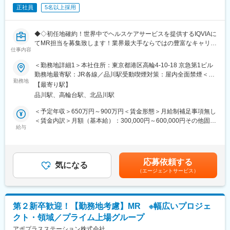
■長期収載品の市場拡大
エンテーション後に配属先プロジェクトの製薬メーカーにて製品
正社員
5名以上採用
■ジェネリック医薬品のプロモーション
研修を受けていただきます。
※プロジェクトの状況によっては、選考保留（ご紹介できるプロジ
・継続教育：入社時に配属先の製薬会社で行なわれますが、その
ェクトが出るまで保留）となる場合もございますのであらかじめ
◆◇初任地確約！世界中でヘルスケアサービスを提供するIQVIAに
他、横断研修、eラーニングの研修等も受けることが可能です。
ご認識の程よろしくお願いします※
てMR担当を募集致します！業界最大手ならではの豊富なキャリア
・オンコロジー専門MR育成プログラム、IBD専門育成プログラ
仕事内容
パスがございます◆◇
ム、CNS専門育成プログラムなどがあり、専門領域MRの育成も
変更の範囲：会社の定める業務
しています。
＜勤務地詳細1＞本社住所：東京都港区高輪4-10-18 京急第1ビル
■具体的な業務詳細
(2)プロジェクトマネジメント体制：プロジェクトマネージャー、
勤務地最寄駅：JR各線／品川駅受動喫煙対策：屋内全面禁煙＜勤
国内トップクラスのプロジェクト受託実績を誇る当社の一員とし
スーパーバイザーが日々の活動をフォローします。定期的な連絡
勤務地
務地詳細2＞全国住所：全国 ※希望勤務地はアドバイザーにお伝
【最寄り駅】
て、医薬品PJなどを中心にクライアントビジネス拡大に貢献して
や面談のほか、必要に応じて素早くバックアップに入るなど、MR
えください。 受動喫煙対策：屋内全面禁煙変更の範囲：会社の定
品川駅、高輪台駅、北品川駅
いただきます。
として結果を出せるように万全のサポート体制を整えています。
める事業所
・担当エリアの訪問医療施設のターゲティング、担当医療施設へ
(3)豊富なプロジェクト数、50社を超える多数の取引メーカー：同
＜予定年収＞650万円～900万円＜賃金形態＞月給制補足事項無し
の訪問計画作成、担当医療施設への訪問、医療従事者とのリレー
業他社と比較しても、多くのプロジェクト数があり、様々なご経
＜賃金内訳＞月額（基本給）：300,000円～600,000円その他固定
ション構築
験を活かしていただくことが可能です。20代～60代までの幅広い
給与
手当/月：27,000円＜月給＞327,000円～627,000円＜昇給有無＞
・卸への訪問、同行、卸 MSとのリレーション構築
年代のMRの方が活躍されています。
有＜残業手当＞無＜給与補足＞【残業手当について】管理監督者
・医療従事者向けの説明会の企画・実施、医師同士のコミュニケ
■中途入社社員の年収例：
の承認の上、研究会、顧客との会議等が発生する場合、別途残業
ーション推進のための研究会・勉強会の立ち上げ、講演会の企
・入社3年目（MR経験者）28歳：642万（月給＋日当＋住宅手
手当支給する。【補足】プロジェクト稼働手当(35,000円)、外勤
応募依頼する
画・運営 等
当）
気になる
日当（1日1,500円／外勤3.5時間以上）■変動賞与制（6月・12
（エージェントサービス）
・入社5年目（MR経験者）33歳：712万（月給＋日当＋住宅手
月・3月）※平均実績6ヶ月分■インセンティブ：3月（対象者）賃
■先行採用について
当）
金はあくまでも目安の金額であり、選考を通じて上下する可能性
・初任地の配属プロジェクトを、ご希望の1つの都道府県確約で先
があります。月給(月額)は固定手当を含めた表記です。
行採用オファーをお出しいたします
変更の範囲：会社の定める業務
第２新卒歓迎！【勤務地考慮】MR ※幅広いプロジェ
・再配属時は全国勤務が対象となります（希望勤務地は考慮いた
クト・領域／プライム上場グループ
します）
・プロジェクトは先発医薬品のみならず、長期収載品・ジェネリ
アポプラスステーション株式会社