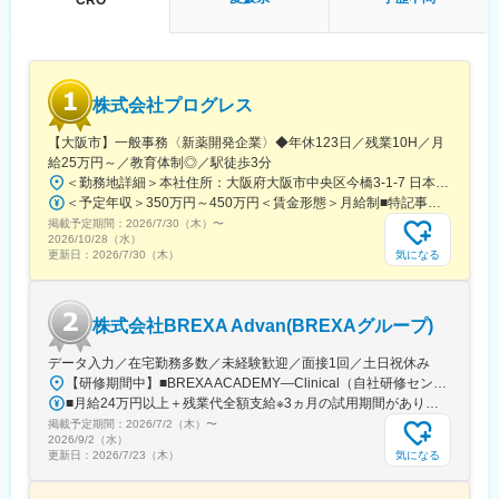
研修を受けていただきます。
・継続教育：APS COLLEGEという当社オリジナルの教育システ
ムがございます。まず、G（ジェネラル）MRとして基礎を身に着
けていただき、専門領域を磨いていただいたりビジネスコースに
て「医療経営士」の取得を目指していただくことも可能です。
株式会社プログレス
(2)プロジェクトマネジメント体制：プロジェクトマネージャー、
スーパーバイザーが日々の活動をフォローします。定期的な連絡
【大阪市】一般事務〈新薬開発企業〉◆年休123日／残業10H／月
や面談のほか、必要に応じて素早くバックアップに入るなど、MR
給25万円～／教育体制◎／駅徒歩3分
として結果を出せるように万全のサポート体制を整えています。
＜勤務地詳細＞本社住所：大阪府大阪市中央区今橋3-1-7 日本生命今橋ビル受動喫煙対策：屋内全面禁煙変更の範囲：無
(3)豊富なプロジェクト数、50社を超える多数の取引メーカー：同
＜予定年収＞350万円～450万円＜賃金形態＞月給制■特記事項なし＜賃金内訳＞月額（基本給）：232,000円～260,000円固定残業手当/月：18,000円～20,000円（固定残業時間10時間0分/月）超過した時間外労働の残業手当は追加支給＜月給＞250,000円～280,000円（一律手当を含む）＜昇給有無＞有＜残業手当＞有＜給与補足＞■賞与（年4回）：初年度0.7か月分、2年目以降1.4か月（変動有）■昇給（年1回以上）＊通勤手当（全額）＊住宅手当＊習い事支援手当 （社員が契約した習い事を上限7,000円として80％を支給）＊医療費補助手当 （社員とその両親の保険診療の医療費の自己負担額の50％を支給）賃金はあくまでも目安の金額であり、選考を通じて上下する可能性があります。月給(月額)は固定手当を含めた表記です。
業他社と比較しても、多くのプロジェクト数があり、様々なご経
掲載予定期間：
験を活かしていただくことが可能です。20代～60代までの幅広い
2026/7/30（木）
〜
2026/10/28（水）
年代のMRの方が活躍されています。
気になる
更新日：
2026/7/30（木）
■中途入社社員の年収例
・入社3年目（MR経験者）28歳：642万（月給＋日当＋住宅手
当）
株式会社BREXA Advan(BREXAグループ)
・入社5年目（MR経験者）33歳：712万（月給＋日当＋住宅手
当）
データ入力／在宅勤務多数／未経験歓迎／面接1回／土日祝休み
【研修期間中】■BREXA ACADEMY―Clinical（自社研修センター）／東京都新宿区西新宿2-7-1 新宿第一生命ビルディング3F└都営大江戸線「都庁前駅」A7出口から徒歩1～2分└東京メトロ丸ノ内線「西新宿駅」2番出口から徒歩5分└JR山手線など「新宿駅」西口から徒歩10～12分【研修終了後】＜転勤なし！在宅・フルリモート案件多数！＞□東京・神奈川・埼玉・千葉などの各プロジェクト先★東京都23区内で勤務できる方を積極採用中！※変更の範囲、上記を除く当社関連勤務地※週に数回リモートワーク（在宅勤務）可能なプロジェクトもあります。※将来的にプロジェクトによって異なりますがフルリモートも可能です。※プロジェクト先により異なりますが、最寄駅から徒歩5～10分圏内の駅チカオフィスです。
変更の範囲：会社の定める業務
■月給24万円以上＋残業代全額支給※3ヵ月の試用期間があります。入社後6ヵ月間は、月給23万円となります。それ以外の待遇に変更はありません。入社半年後には必ず月給24万円へ一律で昇給します！【年収例】年収350万円／経験2年（20代）年収480万円／経験4年（30代）年収720万円／経験10年（30代）
掲載予定期間：
2026/7/2（木）
〜
2026/9/2（水）
気になる
更新日：
2026/7/23（木）