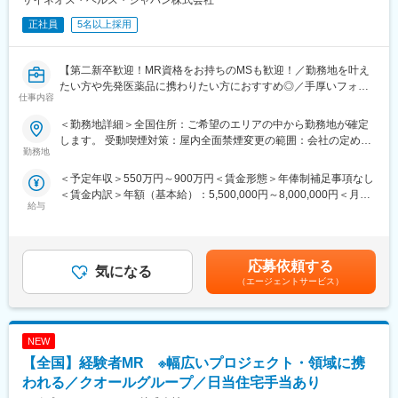
サイネオス・ヘルス・ジャパン株式会社
正社員
5名以上採用
【EPファーマラインでキャリアを築くメリット】
■入社後も強力なバックアップが受けられます！
業界のご経験があっても、会社が異なれば「当たり前」も異なり
【第二新卒歓迎！MR資格をお持ちのMSも歓迎！／勤務地を叶え
ます。
たい方や先発医薬品に携わりたい方におすすめ◎／手厚いフォロ
仕事内容
業界経験者だからこそのギャップをいち早く解消するのが、本部
ー体制・プロジェクトマネージャーとの連携強】
スタッフであるプロジェクトマネージャーの役割です。
＜勤務地詳細＞全国住所：ご希望のエリアの中から勤務地が確定
1人のプロジェクトマネージャーが管理する営業は約20名程度で
【はじめに】
します。 受動喫煙対策：屋内全面禁煙変更の範囲：会社の定める
あり、相談事があればいつでも連絡できる距離感です。
MR資格をお持ちの方（MRの実務未経験OK）をお待ちしておりま
勤務地
事業所
1～2カ月に一度の面談も実施しており、日々の業務だけでなく中
す。CSOの中でも特に手厚いサポート体制の中で、若手や経験が
＜予定年収＞550万円～900万円＜賃金形態＞年俸制補足事項なし
長期的な視点での相談も可能です。ぜひ頼ってください。
浅い方もMRとしてスキルが身に着く環境です。外資製薬メーカー
＜賃金内訳＞年額（基本給）：5,500,000円～8,000,000円＜月額
やバイオベンチャーとの繋がりが強く最先端の医薬品に携われる
給与
＞458,333円～666,666円（12分割）＜昇給有無＞有＜残業手当＞
■基本的に稼働率は100%
チャンスがあります。
無＜給与補足＞同社は年俸制になります。別途以下のような手当
常時、待機期間が発生することが無いよう隙間なくアサインをし
があります。■四半期一時金：10万円（四半期に1回、10万円程度
ています。これも比較的少数規模に抑えて運営を行っているから
【魅力ポイント】
支給）※ただし支給条件があります賃金はあくまでも目安の金額で
こそ実現ができていることであり、強みの部分です。
■充実したサポート体制：
応募依頼する
気になる
あり、選考を通じて上下する可能性があります。月給(月額)は固定
配属後は担当マネージャーが丁寧に支援します。日々の仕事の悩
（エージェントサービス）
手当を含めた表記です。
変更の範囲：会社の定める業務
みや、キャリア形成の相談等、伴走者として活躍をサポートしま
す。また知識・スキルレベルを上げるために様々な研修をご用意
しています。
NEW
■エリアを跨ぐ転勤なし：
【全国】経験者MR ※幅広いプロジェクト・領域に携
初任地希望だけでなく、エリアを跨いでの転勤はございません。
われる／クオールグループ／日当住宅手当あり
2ndプロジェクト以降も希望や適性に応じて、アサインを検討い