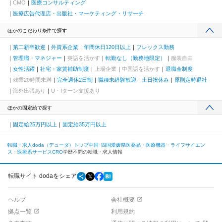
CMO
医療コンサルティング
医療広告代理店・出版社・マーケティング・リサーチ
ほかのこだわり条件で探す
第二新卒歓迎
外資系企業
年間休日120日以上
フレックス勤務
管理職・マネジャー
英語を活かす
転勤なし（勤務地限定）
服装自由
女性活躍
社宅・家賃補助制度
上場企業
中国語を活かす
退職金制度
残業20時間未満
完全週休2日制
職種未経験歓迎
土日祝休み
原則定時退社
海外出張あり
U・Iターン支援あり
ほかの固定給で探す
固定給25万円以上
固定給35万円以上
転職・求人doda（デューダ）トップ
中国･四国
愛媛県
医薬品・医療機器・ライフサイエン
ス・医療系サービス
CRO
学歴不問の転職・求人情報
転職サイト dodaをシェア
ヘルプ
会社概要
拠点一覧
利用規約