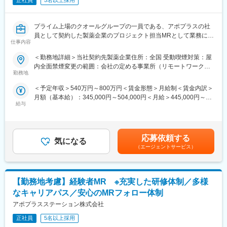
正社員
5名以上採用
プライム上場のクオールグループの一員である、アポプラスの社
員として契約した製薬企業のプロジェクト担当MRとして業務に従
仕事内容
事していただきます。
当社は「ひとり一人の資質向上とありたい姿の実現を」という方
＜勤務地詳細＞当社契約先製薬企業住所：全国 受動喫煙対策：屋
針を掲げ、育成プログラムの充実やMRのフォロー体制に力を入れ
内全面禁煙変更の範囲：会社の定める事業所（リモートワーク含
ています。MRとしてキャリアアップされたい方はぜひ当社へご応
勤務地
む）
募ください。
＜予定年収＞540万円～800万円＜賃金形態＞月給制＜賃金内訳＞
■当社の魅力：
月額（基本給）：345,000円～504,000円＜月給＞445,000円～
(1)充実した教育体制：
給与
654,000円（一律手当を含む）＜昇給有無＞有＜残業手当＞有＜
APS COLLEGE（社内研修制度）：配属先で携わっている領域以
給与補足＞※別途営業日当有（年間約40万円／1日2000円／4時間
外に、自身が目標に向けた計画を立て研修を受講できます。まず
以上外勤の場合）※能力・前給などを考慮し、規定により決定しま
慢性疾患など幅広い知識を身に着けていただき、基盤が整った後
す。※その他の手当は「待遇・福利厚生」欄をご参照ください。昇
専門領域プログラムにチャレンジできます。本プログラムでは集
応募依頼する
気になる
給：年1回★頑張りに応じて年収UP★赴任先の評価次第で大幅に
合研修（症例検討など）のほか、学会聴講、専門医とのロープレ
（エージェントサービス）
年収をUPできます。（年2回業績給改定）賃金はあくまでも目安
試験など、個人の自己学習だけでは身に着けることが難しい深い
の金額であり、選考を通じて上下する可能性があります。月給(月
知見を身に着けることが可能です。また、取得した知識が発揮で
額)は固定手当を含めた表記です。
きるプロジェクトに配属できるよう、全社でバックアップしてい
【勤務地考慮】経験者MR ※充実した研修体制／多様
ます。
(2)トップクラスの契約メーカー数：同業他社と比較しても、多く
なキャリアパス／安心のMRフォロー体制
のプロジェクト数があり、様々なご経験を活かしていただくこと
アポプラスステーション株式会社
が可能です。20代～60代までの幅広い年代のMRの方が活躍され
ています。内資・外資の新薬メーカー、ジェネリックメーカーな
正社員
5名以上採用