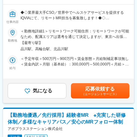
研修を受けていただきます。
・継続教育：入社時に配属先の製薬会社で行なわれますが、その
◆◇業界最大手CSO／世界中でヘルスケアサービスを提供する
他、横断研修、eラーニングの研修等も受けることが可能です。
IQVIAにて、リモートMR担当を募集致します！◆◇
・オンコロジー専門MR育成プログラム、IBD専門育成プログラ
仕事内容
ム、CNS専門育成プログラムなどがあり、専門領域MRの育成も
【具体的な業務詳細】
しています。
＜勤務地詳細1＞リモートワーク可能住所：リモートワークが可能
国内トップクラスのプロジェクト受託実績を誇る当社の一員とし
(2)プロジェクトマネジメント体制：プロジェクトマネージャー、
なため、配属エリアは選考を通じて決定しますが、東京へ出張が
て、医薬品PJなどを中心にリモートMRとしてクライアントビジ
スーパーバイザーが日々の活動をフォローします。定期的な連絡
勤務地
可能な方歓迎です。 受動喫煙対策：屋内全面禁煙＜勤務地詳細2
【最寄り駅】
ネス拡大に貢献していただきます。
や面談のほか、必要に応じて素早くバックアップに入るなど、MR
＞本社住所：東京都港区高輪4-10-18 京急第1ビル勤務地最寄駅：
品川駅、高輪台駅、北品川駅
具体的なプロジェクトは選考の過程でお伝えいたしますので、是
として結果を出せるように万全のサポート体制を整えています。
JR各線／品川駅受動喫煙対策：屋内全面禁煙変更の範囲：会社の
非お気軽にご応募くださいませ！
(3)豊富なプロジェクト数、50社を超える多数の取引メーカー：同
定める事業所
＜予定年収＞500万円～900万円＜賃金形態＞月給制補足事項無し
業他社と比較しても、多くのプロジェクト数があり、様々なご経
＜賃金内訳＞月額（基本給）：300,000円～500,000円＜月給＞
【IQVIAサービシーズジャパンについて】
験を活かしていただくことが可能です。20代～60代までの幅広い
給与
300,000円～500,000円＜昇給有無＞有＜残業手当＞無＜給与補足
・世界100以上の国と地域／8万人の社員が、医薬品の臨床開発～
年代のMRの方が活躍されています。
＞【残業手当について】管理監督者の承認の上、研究会、顧客と
プロモーションに携わり、市場を流通するほぼすべての医薬品に
■中途入社社員の年収例：
の会議等が発生する場合、別途残業手当支給する。【補足】プロ
関与しています
・入社3年目（MR経験者）28歳：642万（月給＋日当＋住宅手
ジェクト稼働手当(35,000円)、外勤日当（1日1,500円／外勤3.5時
応募依頼する
・日本においても業界トップシェアを誇り、常時100以上のPJが
当）
気になる
間以上）■変動賞与制（6月・12月・3月）※平均実績6ヶ月分■イン
（エージェントサービス）
稼働しています
・入社5年目（MR経験者）33歳：712万（月給＋日当＋住宅手
センティブ：3月（対象者）賃金はあくまでも目安の金額であり、
当）
選考を通じて上下する可能性があります。月給(月額)は固定手当を
変更の範囲：会社の定める業務
含めた表記です。
変更の範囲：会社の定める業務
【勤務地優遇／先行採用】経験者MR ※充実した研修
体制／多様なキャリアパス／安心のMRフォロー体制
アポプラスステーション株式会社