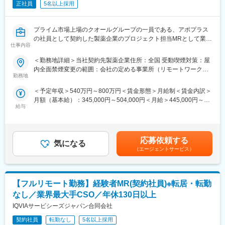
クライアント先の上司、当社PM・SVそれぞれが評価を定量、定
正社員
5名以上採用
配属機会などが用意されています。
性両方の面から評価できる仕組みが整っています。
■特徴：
変更の範囲：会社の定める業務
プライム市場上場のクオールグループの一員である、アポプラス
(1)充実した教育体制：
の社員として契約した製薬企業のプロジェクト担当MRとして業務
・製品研修（約2週間～2ヶ月、プロジェクトによる）：入社オリ
仕事内容
に従事していただきます。内資・外資の新薬メーカー、ジェネリ
エンテーション後に配属先プロジェクトの製薬メーカーにて製品
ックメーカーなどプロジェクトは多岐に渡りますので、今までの
研修を受けていただきます。
＜勤務地詳細＞当社契約先製薬企業住所：全国 受動喫煙対策：屋
経験を活かせる環境が整っています。
・継続教育：入社時に配属先の製薬会社で行なわれますが、その
内全面禁煙変更の範囲：会社の定める事業所（リモートワーク含
■営業スタイル：担当エリアの医療機関（開業医、病院）を訪問し
他、横断研修、eラーニングの研修等も受けることが可能です。
勤務地
む）
て、医師、薬剤師に課題解決するための医薬品情報を提供、副作
・オンコロジー専門MR育成プログラム、IBD専門育成プログラ
＜予定年収＞540万円～800万円＜賃金形態＞月給制＜賃金内訳＞
用情報を収集を行っていただきます。
ム、CNS専門育成プログラムなどがあり、専門領域MRの育成も
月額（基本給）：345,000円～504,000円＜月給＞445,000円～
・新薬のプロモーション
しています。
給与
654,000円（一律手当を含む）＜昇給有無＞有＜残業手当＞有＜
・長期収載品の市場拡大
(2)プロジェクトマネジメント体制：プロジェクトマネージャー、
給与補足＞※別途営業日当有（年間約40万円／1日2000円／4時間
・ジェネリック医薬品のプロモーション
スーパーバイザーが日々の活動をフォローします。定期的な連絡
以上外勤の場合）※能力・前給などを考慮し、規定により決定しま
※1プロジェクトを約2年程度担当します。
や面談のほか、必要に応じて素早くバックアップに入るなど、MR
す。※その他の手当は「待遇・福利厚生」欄をご参照ください。昇
※プロジェクトマネージャー、スーパーバイザー(SV)より、日々の
として結果を出せるように万全のサポート体制を整えています。
応募依頼する
気になる
給：年1回★頑張りに応じて年収UP★赴任先の評価次第で大幅に
活動についてフォローを受けられる環境です。全国にSVを配置
(3)豊富なプロジェクト数、50社を超える多数の取引メーカー：同
（エージェントサービス）
年収をUPできます。（年2回業績給改定）賃金はあくまでも目安
し、素早くフォローができる体制をとっています。
業他社と比較しても、多くのプロジェクト数があり、様々なご経
の金額であり、選考を通じて上下する可能性があります。月給(月
■組織：約600名のコントラクトMRが在籍しています。社長をは
験を活かしていただくことが可能です。20代～60代までの幅広い
額)は固定手当を含めた表記です。
じめ、役員クラスが元MR出身のためMRのキャリアや育成、長期
年代のMRの方が活躍されています。
【フルリモート勤務】経験者MR(契約社員)※転居・転勤
就業について力を入れている企業です。
■特徴：
変更の範囲：会社の定める業務
なし／業界最大手CSO／年休130日以上
(1)充実した教育体制：
IQVIAサービシーズジャパン合同会社
・製品研修（約2週間～2ヶ月、プロジェクトによる）：入社オリ
エンテーション後に配属先プロジェクトの製薬メーカーにて製品
契約社員
転勤なし
5名以上採用