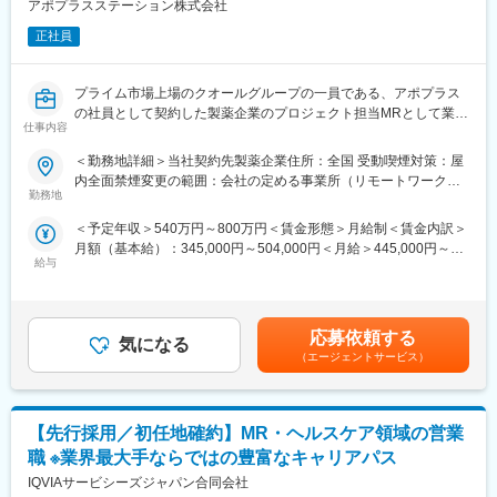
アポプラスステーション株式会社
たします。
正社員
■明確な評価制度：
自身の成果や頑張りが客観的に評価され、年収に反映されます。
また、在籍年数が増えると永年勤続報奨金や四半期一時金などの
プライム市場上場のクオールグループの一員である、アポプラス
手当もアップします。つまり、やりがいや努力がきちんと報われ
の社員として契約した製薬企業のプロジェクト担当MRとして業務
仕事内容
る報酬制度になっています。
に従事していただきます。内資・外資の新薬メーカー、ジェネリ
ックメーカーなどプロジェクトは多岐に渡りますので、今までの
＜勤務地詳細＞当社契約先製薬企業住所：全国 受動喫煙対策：屋
【キャリアパス】
経験を活かせる環境が整っています。
内全面禁煙変更の範囲：会社の定める事業所（リモートワーク含
入社後は希望や経験に応じたプロジェクトに配属します。メーカ
■営業スタイル：担当エリアの医療機関（開業医、病院）を訪問し
勤務地
む）
ーからオファーを受けた場合、メーカーに転籍することも可能で
て、医師、薬剤師に課題解決するための医薬品情報を提供、副作
＜予定年収＞540万円～800万円＜賃金形態＞月給制＜賃金内訳＞
す。オファーや延長依頼があったとしても、別のプロジェクトに
用情報を収集を行っていただきます。
月額（基本給）：345,000円～504,000円＜月給＞445,000円～
チャレンジしたい場合は断ることもできます。また、定期的な面
・新薬のプロモーション
給与
654,000円（一律手当を含む）＜昇給有無＞有＜残業手当＞有＜
談を通じて、その時々に応じたプロジェクトを提示するなどフレ
・長期収載品の市場拡大
給与補足＞※別途営業日当有（年間約40万円／1日2000円／4時間
キシブルにキャリアが形成できます。その他、本社部門（マネー
・ジェネリック医薬品のプロモーション
以上外勤の場合）※能力・前給などを考慮し、規定により決定しま
ジャー、研修部門など）への道もあります。
※1プロジェクトを約2年程度担当します。
す。※その他の手当は「待遇・福利厚生」欄をご参照ください。昇
※プロジェクトマネージャー、スーパーバイザー(SV)より、日々の
応募依頼する
気になる
給：年1回★頑張りに応じて年収UP★赴任先の評価次第で大幅に
【業務内容】
活動についてフォローを受けられる環境です。全国にSVを配置
（エージェントサービス）
年収をUPできます。（年2回業績給改定）賃金はあくまでも目安
大手製薬会社などを中心としたクライアントのプロジェクトへの
し、素早くフォローができる体制をとっています。
の金額であり、選考を通じて上下する可能性があります。月給(月
配属です。担当エリアの医療機関（開業医、病院）を訪問して、
■組織：約600名のコントラクトMRが在籍しています。社長をは
額)は固定手当を含めた表記です。
医師、薬剤師に課題解決するための医薬品情報を提供、副作用情
じめ、役員クラスが元MR出身のためMRのキャリアや育成、長期
報の収集を行っていただきます。
【先行採用／初任地確約】MR・ヘルスケア領域の営業
就業について力を入れている企業です。
■特徴：
職 ※業界最大手ならではの豊富なキャリアパス
《具体的には...》
(1)充実した教育体制：
IQVIAサービシーズジャパン合同会社
■新薬のプロモーション
・製品研修（約2週間～2ヶ月、プロジェクトによる）：入社オリ