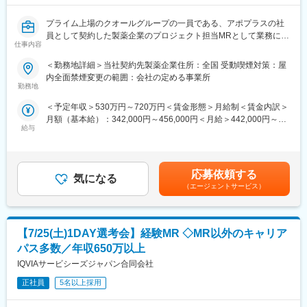
どプロジェクトは多岐に渡りますので、今までの経験を活かせる
環境が整っています。
プライム上場のクオールグループの一員である、アポプラスの社
(3)多様なキャリアパス：
員として契約した製薬企業のプロジェクト担当MRとして業務に従
MRとしてのキャリアアップはもちろん、キャリアチャレンジ制度
仕事内容
事していただきます。
を用いてMRを支えるSV職へのキャリアチェンジや、ジョブリク
当社は「ひとり一人の資質向上とありたい姿の実現を」という方
エスト制度を用いて人事・リクルートスタッフ・研修スタッフへ
＜勤務地詳細＞当社契約先製薬企業住所：全国 受動喫煙対策：屋
針を掲げ、育成プログラムの充実やMRのフォロー体制に力を入れ
の挑戦もできる環境が整っています。実際にこちらの制度を活用
内全面禁煙変更の範囲：会社の定める事業所
ています。MRとしてキャリアアップされたい方はぜひ一度当社へ
し、キャリアチェンジした社員も多数います。
勤務地
ご応募ください。
■営業スタイル：担当エリアの医療機関（開業医、病院）を訪問し
＜予定年収＞530万円～720万円＜賃金形態＞月給制＜賃金内訳＞
て、医師、薬剤師に課題解決するための医薬品情報を提供、副作
月額（基本給）：342,000円～456,000円＜月給＞442,000円～
■当社の魅力：
用情報を収集を行っていただきます。
給与
600,000円（一律手当を含む）＜昇給有無＞有＜残業手当＞有＜
(1)充実した教育体制：
・新薬のプロモーション
給与補足＞※別途営業日当有（月額3～4万円／1日2000円／4時間
APS COLLEGE（社内研修制度）：配属先で携わっている領域以
・長期収載品の市場拡大
以上外勤の場合）※社宅制度、単身赴任手当などあり※能力・前給
外に、自身が目標に向けた計画を立て研修を受講できます。まず
・ジェネリック医薬品のプロモーション
などを考慮し、規定により決定します。昇給：年1回【年収例】手
慢性疾患など幅広い知識を身に着けていただき、基盤が整った後
※1プロジェクトを約2年程度担当します。
応募依頼する
気になる
当・日当含む750万円／ＭＲ（33歳）入社1年目賃金はあくまでも
専門領域プログラムにチャレンジできます。本プログラムでは集
※プロジェクトマネージャー、スーパーバイザー(SV)より、日々の
（エージェントサービス）
目安の金額であり、選考を通じて上下する可能性があります。月
合研修（症例検討など）のほか、学会聴講、専門医とのロープレ
活動についてフォローを受けられる環境です。全国にSVを配置
給(月額)は固定手当を含めた表記です。
試験など、個人の自己学習だけでは身に着けることが難しい深い
し、素早くフォローができる体制をとっています。
知見を身に着けることが可能です。また、取得した知識が発揮で
【7/25(土)1DAY選考会】経験MR ◇MR以外のキャリア
きるプロジェクトに配属できるよう、全社でバックアップしてい
変更の範囲：会社の定める業務
ます。
パス多数／年収650万以上
(2)トップクラスの契約メーカー数：同業他社と比較しても、多く
IQVIAサービシーズジャパン合同会社
のプロジェクト数があり、様々なご経験を活かしていただくこと
が可能です。20代～60代までの幅広い年代のMRの方が活躍され
正社員
5名以上採用
ています。内資・外資の新薬メーカー、ジェネリックメーカーな