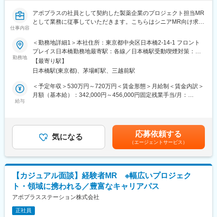
を磨き、管理職を目指していただく方も多くございますし、社内
公募制度も充実しておりますので、IQVIAが展開している他の事業
アポプラスの社員として契約した製薬企業のプロジェクト担当MR
部への異動も可能です。
として業務に従事していただきます。こちらはシニアMR向け求人
※病院の経営コンサル、医薬品メーカーのマーケティング支援、人
仕事内容
です。
事担当者などの管理部門など
当社は「ひとり一人の資質向上とありたい姿の実現を」という方
＜勤務地詳細1＞本社住所：東京都中央区日本橋2-14-1 フロント
（３）手厚い研修体制でスキルアップができます：製品研修、ス
針を掲げ、育成プログラムの充実やMRのフォロー体制に力を入れ
プレイス日本橋勤務地最寄駅：各線／日本橋駅受動喫煙対策：敷
キル研修、学術研修と、国内最大手だからこそ仕事に必要な知識
ています。
勤務地
地内喫煙可能場所あり＜勤務地詳細2＞全国エリア住所：全国エリ
やスキルをしっかりと身に付けられる研修制度があります。MRと
【最寄り駅】
ア 受動喫煙対策：屋内全面禁煙変更の範囲：会社の定める事業所
してのスキルのみならず、データ分析、マーケティングなど多角
日本橋駅(東京都)、茅場町駅、三越前駅
■営業スタイル：担当エリアの医療機関（開業医、病院）を訪問し
的にヘルスケアのプロフェッショナル人材を育成する研修制度を
て、医師、薬剤師に課題解決するための医薬品情報を提供、副作
＜予定年収＞530万円～720万円＜賃金形態＞月給制＜賃金内訳＞
整備しています。
用情報を収集を行っていただきます。
月額（基本給）：342,000円～456,000円固定残業手当/月：
・新薬のプロモーション
給与
100,000円～144,000円（固定残業時間40時間0分/月）超過した時
<応募対象>
・長期収載品の市場拡大
間外労働の残業手当は追加支給＜月給＞442,000円～600,000円
8月1日～10月1日の間にご入社が可能な経験MR
・ジェネリック医薬品のプロモーション
（一律手当を含む）＜昇給有無＞有＜残業手当＞有＜給与補足＞※
※必須条件は、有効期限内のMR認定証保持及び普通自動車運転免
※1プロジェクトを約2年程度担当します。
上記は日当、社宅制度（会社負担額24万）、単身赴任手当、入社
許保持(違反累積3点以下)
応募依頼する
※プロジェクトマネージャー、スーパーバイザー(SV)より、日々の
気になる
一時金（初年度のみ）込みの金額を記載しています。※能力・前給
（エージェントサービス）
活動についてフォローを受けられる環境です。全国にSVを配置
などを考慮し、規定により決定します。昇給：年1回賃金はあくま
【IQVIAサービシーズジャパンについて】
し、素早くフォローができる体制をとっています。
でも目安の金額であり、選考を通じて上下する可能性がありま
・世界100以上の国と地域／8万人の社員が、医薬品の臨床開発～
す。月給(月額)は固定手当を含めた表記です。
プロモーションに携わり、市場を流通するほぼすべての医薬品に
■当社の魅力：
関与しています
【カジュアル面談】経験者MR ※幅広いプロジェク
(1)充実した教育体制：
・日本においても業界トップシェアを誇り、常時100以上のPJが
ト・領域に携われる／豊富なキャリアパス
APS COLLEGE（社内研修制度）：配属先で携わっている領域以
稼働しています
外に、自身が目標に向けた計画を立て研修を受講できます。まず
アポプラスステーション株式会社
慢性疾患など幅広い知識を身に着けていただき、基盤が整った後
正社員
専門領域プログラムにチャレンジできます。本プログラムでは集