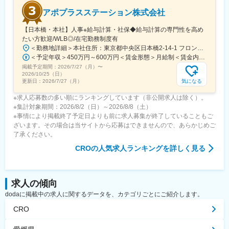
アポプラスステーション株式会社
【日本橋・本社】人事※給与計算・社保◆給与計算の専門性を高め
たい方歓迎/WLB◎/在宅勤務制度有
＜勤務地詳細＞本社住所：東京都中央区日本橋2-14-1 フロントプレイス日本橋勤務地最寄駅：各線／日本橋駅受動喫煙対策：敷地内喫煙可能場所あり変更の範囲：会社の定める事業所
＜予定年収＞450万円～600万円＜賃金形態＞月給制＜賃金内訳＞月額（基本給）：243,000円～330,300円固定残業手当/月：57,000円～77,700円（固定残業時間30時間0分/月）超過した時間外労働の残業手当は追加支給＜月給＞300,000円～408,000円（一律手当を含む）＜昇給有無＞有＜残業手当＞有＜給与補足＞※上記金額にスキル・ご経験に応じて加算する可能性がございます※給与詳細は、経験・スキルを考慮した上で決定。■昇給：年1回（4月）賃金はあくまでも目安の金額であり、選考を通じて上下する可能性があります。月給(月額)は固定手当を含めた表記です。
掲載予定期間：
2026/7/27（月）
〜
2026/10/25（日）
気になる
更新日：
2026/7/27（月）
※求人応募数の多い順にランキングしています（非公開求人は除く）。
※集計対象期間：2026/8/2（日）～2026/8/8（土）
※事情により掲載終了予定日よりも前に求人募集が終了していることもご
ざいます。その場合は当サイトから応募はできませんので、あらかじめご
了承ください。
CRO
の人気求人ランキングを詳しく見る
求人の傾向
dodaに掲載中の求人に関するデータを、カテゴリごとにご紹介します。
CRO