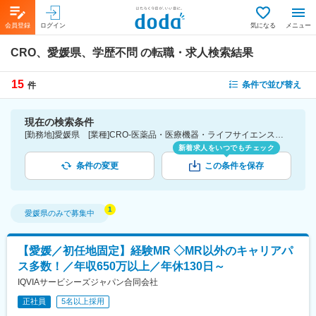
会員登録
ログイン
気になる
メニュー
CRO、愛媛県、学歴不問
の転職・求人検索結果
15
条件で並び替え
件
現在の検索条件
[勤務地]愛媛県 [業種]CRO-医薬品・医療機器・ライフサイエンス・医療系サービス [こだわり条件ピックアップ]学歴不問 [詳細条件](募集・採用情報)学歴不問
新着求人をいつでもチェック
条件の変更
この条件を保存
愛媛県
のみで募集中
【愛媛／初任地固定】経験MR ◇MR以外のキャリアパ
ス多数！／年収650万以上／年休130日～
IQVIAサービシーズジャパン合同会社
正社員
5名以上採用