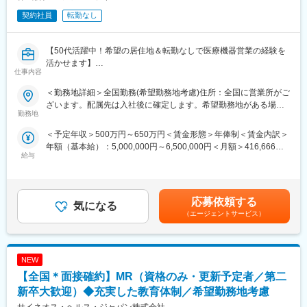
籍も視野に入れた内容で案件を受注しています。(＝将来的に医療
契約社員
転勤なし
機器メーカーの正規社員としての勤務が可能) これを可能にして
いる背景としては、比較的少数規模を保って運営を行っているか
らこそマネージャーの目が行き届く環境を整えることができ、顧
【50代活躍中！希望の居住地＆転勤なしで医療機器営業の経験を
客からの信頼が厚いためです。
活かせます】
仕事内容
■入社後も強力なバックアップが受けられます！
【はじめに】
CSOは本部のバックアップ体制が何より重要です。1人のプロジ
＜勤務地詳細＞全国勤務(希望勤務地考慮)住所：全国に営業所がご
大手CSO、EPファーマラインでは医療機器営業においてベテラン
ェクトマネージャーが管理する営業は約20名程度であり、相談事
ざいます。配属先は入社後に確定します。希望勤務地がある場合
の方を募集いたします！
勤務地
があればいつでも連絡できる距離感です。1～2カ月に一度の面談
はご相談ください。 受動喫煙対策：その他（顧客先により異なり
契約社員採用となるため、今までの全国転勤から解放された働き
も実施しており、日々の業務だけでなく中長期的な視点での相談
ます。）変更の範囲：会社の定める事業所
＜予定年収＞500万円～650万円＜賃金形態＞年俸制＜賃金内訳＞
方が可能です。
も可能です。また、クライアント・社内評価に基いた明確な評価
年額（基本給）：5,000,000円～6,500,000円＜月額＞416,666円
主に医療機器メーカーを早期退職したメンバー、介護などで短期
制度により、キャリアや年収アップに向けた目標を定めやすい環
給与
～541,666円（12分割）＜昇給有無＞有＜残業手当＞有賃金はあ
間医療現場を離れていた方が現在活躍をしています。
境です。
くまでも目安の金額であり、選考を通じて上下する可能性があり
※別途正社員募集も行っております(転勤あり)ので、ご要望がござ
ます。月給(月額)は固定手当を含めた表記です。
いましたらお申し付けください！
■基本的に稼働率は100%：常時、待機期間が発生することが無い
応募依頼する
よう隙間なくアサインをしています。これも比較的少数規模に抑
気になる
【業務内容】
えて運営を行っているからこそ実現ができていることであり、強
（エージェントサービス）
入社後は配属前研修を受けたのち、当社クライアントである医療
みの部分です。
機器メーカーへ配属されます。
行っていただくお仕事は、医療機器メーカーとして製品のシェア
変更の範囲：会社の定める業務
NEW
拡大と適正使用のための働きかけ。
医療機器営業時代に培った経験をそのまま活かしていただきま
【全国＊面接確約】MR（資格のみ・更新予定者／第二
す。
新卒大歓迎）◆充実した教育体制／希望勤務地考慮
今までのご経験を活かせるプロジェクトをご提案いたします。