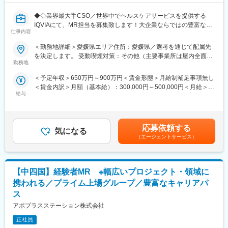
◆◇業界最大手CSO／世界中でヘルスケアサービスを提供する
IQVIAにて、MR担当を募集致します！大企業ならではの豊富なキ
仕事内容
ャリアパスがございます◆◇
＜勤務地詳細＞愛媛県エリア住所：愛媛県／選考を通じて配属先
【具体的な業務詳細】
を決定します。 受動喫煙対策：その他（主要事業所は屋内全面禁
国内トップクラスのプロジェクト受託実績を誇る当社の一員とし
勤務地
煙）変更の範囲：会社の定める事業所
て、医薬品PJなどを中心にクライアントビジネス拡大に貢献して
＜予定年収＞650万円～900万円＜賃金形態＞月給制補足事項無し
いただきます。
＜賃金内訳＞月額（基本給）：300,000円～500,000円＜月給＞
・担当エリアの訪問医療施設のターゲティング、担当医療施設へ
給与
300,000円～500,000円＜昇給有無＞有＜残業手当＞無＜給与補足
の訪問計画作成、担当医療施設への訪問、医療従事者とのリレー
＞【残業手当について】管理監督者の承認の上、研究会、顧客と
ション構築
の会議等が発生する場合、別途残業手当支給する。【補足】プロ
・卸への訪問、同行、卸 MSとのリレーション構築
ジェクト稼働手当(35,000円)、外勤日当（1日1,500円／外勤3.5時
・医療従事者向けの説明会の企画・実施、医師同士のコミュニケ
応募依頼する
気になる
間以上）■変動賞与制（6月・12月・3月）※平均実績6ヶ月分■イン
ーション推進のための研究会・勉強会の立ち上げ、講演会の企
（エージェントサービス）
センティブ：3月（対象者）賃金はあくまでも目安の金額であり、
画・運営 等
選考を通じて上下する可能性があります。月給(月額)は固定手当を
※勤務地については、選考内で希望を伺ったうえで決定します。
含めた表記です。
【中四国】経験者MR ※幅広いプロジェクト・領域に
＼IQVIAでMRとして働く魅力／
（１）充実の待遇：同業他社の中でも平均給与の高さや非課税の
携われる／プライム上場グループ／豊富なキャリアパ
日当の支給の他、退職金や団体保険制度、単身赴任手当や月1回の
ス
帰省交通費の支給など福利厚生が充実しており、長期就業される
アポプラスステーション株式会社
社員が多いのも特徴です。
（２）豊富なキャリアップの機会があります： MRとして専門性
正社員
を磨き、管理職を目指していただく方も多くございますし、社内