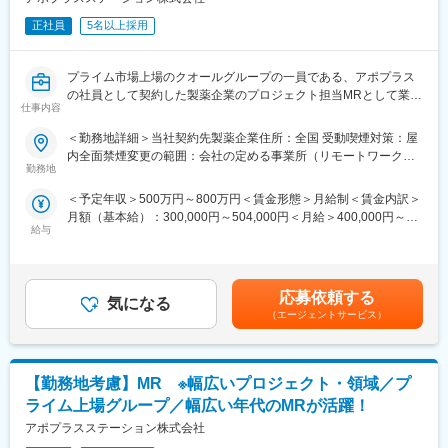
ック・医療機器などの全てのプロジェクトが対象です
正社員
5名以上採用
・配属プロジェクトの検討は、入社確定後に順次、検討を開始さ
せていただきます
プライム市場上場のクオールグループの一員である、アポプラス
■当社について
の社員として契約した製薬企業のプロジェクト担当MRとして業務
・世界100以上の国と地域／8万人の社員が、医薬品の臨床開発～
仕事内容
に従事していただきます。内資・外資の新薬メーカー、ジェネリ
プロモーションに携わり、市場を流通するほぼすべての医薬品に
ックメーカーなどプロジェクトは多岐に渡りますので、今までの
＜勤務地詳細＞当社契約先製薬企業住所：全国 受動喫煙対策：屋
関与しています
経験を活かせる環境が整っています。
内全面禁煙変更の範囲：会社の定める事業所（リモートワーク含
・日本においても業界トップシェアを誇り、常時100以上のPJが
■営業スタイル：担当エリアの医療機関（開業医、病院）を訪問し
勤務地
む）
稼働しています
て、医師、薬剤師に課題解決するための医薬品情報を提供、副作
＜予定年収＞500万円～800万円＜賃金形態＞月給制＜賃金内訳＞
用情報を収集を行っていただきます。
■当社の魅力
月額（基本給）：300,000円～504,000円＜月給＞400,000円～
・新薬のプロモーション
・研修体制：製品研修、スキル研修、学術研修と、国内最大手だ
給与
654,000円（一律手当を含む）＜昇給有無＞有＜残業手当＞有＜
・長期収載品の市場拡大
からこそ仕事に必要な知識やスキルをしっかりと身に付けられる
給与補足＞※別途営業日当有（年間約40万円／1日2000円／4時間
・ジェネリック医薬品のプロモーション
研修制度があります。MRとしてのスキルのみならず、データ分
以上外勤の場合）※能力・前給などを考慮し、規定により決定しま
※1プロジェクトを約2年程度担当します。
析、マーケティングなど多角的にヘルスケアのプロフェッショナ
す。※その他の手当は「待遇・福利厚生」欄をご参照ください。昇
※プロジェクトマネージャー（PM）、スーパーバイザー(SV)よ
応募依頼する
ル人材を育成する研修制度を整備しています。
気になる
給：年1回★頑張りに応じて年収UP★赴任先の評価次第で大幅に
り、日々の活動についてフォローを受けられる環境です。全国に
（エージェントサービス）
・充実の待遇：同業他社の中でも平均給与の高さや日当の支給の
年収をUPできます。（年2回業績給改定）賃金はあくまでも目安
SVを配置し、素早くフォローができる体制をとっています。
他、退職金や団体保険制度など福利厚生が充実しています。長期
の金額であり、選考を通じて上下する可能性があります。月給(月
■中途入社社員の年収例：
就業が可能です。
額)は固定手当を含めた表記です。
・入社3年目（MR経験者）28歳：642万（月給＋日当＋住宅手
・豊富なキャリアップ・スキルアップの機会：ヘルスケア業界を
【勤務地考慮】MR ※幅広いプロジェクト・領域／プ
当）
取り巻く環境変化に対し、当社はグローバルで培った様々なデー
・入社5年目（MR経験者）33歳：712万（月給＋日当＋住宅手
ライム上場グループ／幅広い年代のMRが活躍！
タベース、ネットワークで多様なニーズにこたえるサービス展開
当）
アポプラスステーション株式会社
をしています。MRの現在のあり方だけでなく、プラスαの付加価
■評価制度：
値が必要と捉え、従業員のキャリア開発、豊富なプロジェクトの