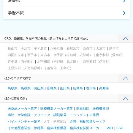
愛媛県
学歴不問
CRO、愛媛県、学歴不問の転職・求人情報をエリアで絞り込む
松山市
今治市
宇和島市
八幡浜市
新居浜市
西条市
大洲市
伊予市
四国中央市
西予市
東温市
伊予郡（松前町、砥部町）
南宇和郡（愛南町）
喜多郡（内子町）
北宇和郡（松野町、鬼北町）
西宇和郡（伊方町）
上浮穴郡（久万高原町）
越智郡（上島町）
ほかのエリアで探す
鳥取県
島根県
岡山県
広島県
山口県
徳島県
香川県
高知県
ほかの業種で探す
医薬品メーカー業界
医療機器メーカー業界
医薬品卸
医療機器卸
病院・大学病院・クリニック
調剤薬局・ドラッグストア業界
バイオベンチャー業界
大学・研究施設
介護・福祉関連サービス
その他医療関連
診断薬・臨床検査機器・臨床検査試薬メーカー
SMO
CSO