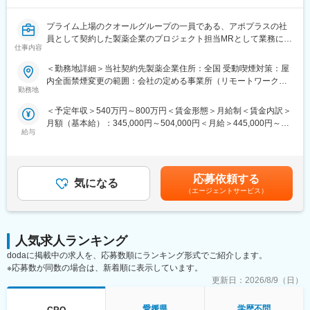
変更の範囲：会社の定める業務
合研修（症例検討など）のほか、学会聴講、専門医とのロープレ
試験など、個人の自己学習だけでは身に着けることが難しい深い
プライム上場のクオールグループの一員である、アポプラスの社
知見を身に着けることが可能です。また、取得した知識が発揮で
員として契約した製薬企業のプロジェクト担当MRとして業務に従
きるプロジェクトに配属できるよう、全社でバックアップしてい
仕事内容
事していただきます。内資・外資の新薬メーカー、ジェネリック
ます。
メーカーなどプロジェクトは多岐に渡りますので、今までの経験
＜勤務地詳細＞当社契約先製薬企業住所：全国 受動喫煙対策：屋
(2)トップクラスの契約メーカー数：同業他社と比較しても、多く
を活かせる環境が整っています。
内全面禁煙変更の範囲：会社の定める事業所（リモートワーク含
のプロジェクト数があり、様々なご経験を活かしていただくこと
■営業スタイル：担当エリアの医療機関（開業医、病院）を訪問し
勤務地
む）
が可能です。20代～60代までの幅広い年代のMRの方が活躍され
て、医師、薬剤師に課題解決するための医薬品情報を提供、副作
ています。内資・外資の新薬メーカー、ジェネリックメーカーな
＜予定年収＞540万円～800万円＜賃金形態＞月給制＜賃金内訳＞
用情報を収集を行っていただきます。
どプロジェクトは多岐に渡りますので、今までの経験を活かせる
月額（基本給）：345,000円～504,000円＜月給＞445,000円～
・新薬のプロモーション
環境が整っています。
給与
654,000円（一律手当を含む）＜昇給有無＞有＜残業手当＞有＜
・長期収載品の市場拡大
(3)多様なキャリアパス：
給与補足＞※別途営業日当有（年間約40万円／1日2000円／4時間
・ジェネリック医薬品のプロモーション
MRとしてのキャリアアップはもちろん、キャリアチャレンジ制度
以上外勤の場合）※能力・前給などを考慮し、規定により決定しま
※1プロジェクトを約2年程度担当します。
を用いてMRを支えるSV職へのキャリアチェンジや、キャリアビ
す。※その他の手当は「待遇・福利厚生」欄をご参照ください。昇
※プロジェクトマネージャー、スーパーバイザー(SV)より、日々の
応募依頼する
ジョンアンケート制度を用いて人事・リクルートスタッフ・研修
気になる
給：年1回★頑張りに応じて年収UP★赴任先の評価次第で大幅に
活動についてフォローを受けられる環境です。全国にSVを配置
（エージェントサービス）
スタッフへの挑戦もできる環境が整っています。実際にこちらの
年収をUPできます。（年2回業績給改定）賃金はあくまでも目安
し、素早くフォローができる体制をとっています。
制度を活用し、キャリアチェンジした社員も多数います。
の金額であり、選考を通じて上下する可能性があります。月給(月
■キャリアパス：コントラクトMRとしての働き方以外にも、スキ
額)は固定手当を含めた表記です。
ルアップを図りプロジェクトマネージャー等のマネジメント業
変更の範囲：会社の定める業務
務、あるいは本社スタッフとしてMR経験を活かした業務に就くな
人気求人ランキング
どのキャリアパスもございます。
dodaに掲載中の求人を、応募数順にランキング形式でご紹介します。
■特徴：
※応募数が同数の場合は、新着順に表示しています。
(1)充実した教育体制：
更新日：
2026/8/9（日）
・製品研修（約2週間～2ヶ月、プロジェクトによる）：入社オリ
エンテーション後に配属先プロジェクトの製薬メーカーにて製品
愛媛県
学歴不問
CRO