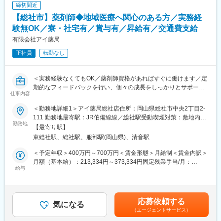
・健康相談、新商品・サービスのご提案 など
・スケジュールに合わせて直行直帰可
定手当を含めた表記です。
締切間近
・転居を伴う転勤はありません
【総社市】薬剤師◆地域医療へ関心のある方／実務経
※一部、新たに配置薬を置いていただくお客様への訪問がありま
す。
験無OK／寮・社宅有／賞与有／昇給有／交通費支給
■やりがい：
└配置薬は無料でおけるので、お客様も抵抗なく置いてくれる製
・最近、健康のことで困っていることがないかなど、親身にお話
有限会社アイ薬局
品です。
を聞くことで、お客様と信頼関係を築き、お客様の健康管理に貢
正社員
転勤なし
献することができます。
■未経験の方も安心！充実した研修制度：
・「この薬すごく効き目があって良かったよ。」「こないだのリ
・入社直後～2週間 ： OJT形式で、薬の種類や成分など基礎知識
ンゴ酢美味しかった。ちょうどまた買おうと思ってたの。来てく
＜実務経験なくてもOK／薬剤師資格があればすぐに働けます／定
を身につけます。
れてありがとう。」など、「ありがとう」という言葉が一番のや
期的なフィードバックを行い、個々の成長をしっかりとサポート
・入社2週間～1カ月 ： 先輩社員に同行し、仕事の流れを学びま
りがいです。
仕事内容
＞
す。「会話のコツ」や「商品のご案内方法」といった実践的なス
■仕事内容：
キルを習得します。
＜勤務地詳細1＞アイ薬局総社店住所：岡山県総社市中央2丁目2-
変更の範囲：会社の定める業務
薬局事業や福祉事業を展開するアイ薬局グループで薬剤師として
・入社1カ月以降 ： 慣れてきたら独り立ち。既存のお客様をメイ
111 勤務地最寄駅：JR伯備線線／総社駅受動喫煙対策：敷地内全
従事いただきます。
勤務地
ンに訪問します。
面禁煙＜勤務地詳細2＞アイ薬局駅前店住所：岡山県総社市駅前1
【最寄り駅】
《主な業務》
★困ったら先輩社員に相談しやすい雰囲気です！
丁目2-108 勤務地最寄駅：JR伯備線線／総社駅受動喫煙対策：敷
東総社駅、総社駅、服部駅(岡山県)、清音駅
・調剤
地内全面禁煙＜勤務地詳細3＞みわ薬局住所：岡山県総社市駅南2
・服薬指導
＜専門資格を取得できる＞
丁目41-12 勤務地最寄駅：JR伯備線線／総社駅受動喫煙対策：敷
＜予定年収＞400万円～700万円＜賃金形態＞月給制＜賃金内訳＞
・薬剤服用歴管理簿の管理など
・入社後は、医薬品販売の専門知識を身につけるために、登録販
地内全面禁煙変更の範囲：会社の定める事業所
月額（基本給）：213,334円～373,334円固定残業手当/月：
給与
売者資格を取得していただきます。（取得率90％以上）
120,000円～210,000円（固定残業時間20時間0分/月）超過した時
■働く環境：
・資格取得にあたっては、無料で支援を行いますのでご安心くだ
間外労働の残業手当は追加支給＜月給＞333,334円～583,334円
・職場の人間関係に配慮し、オープンなコミュニケーションや、
さい。
（一律手当を含む）＜昇給有無＞有＜残業手当＞有＜給与補足＞※
スタッフ間での協力が円滑に進むような環境を整えているので働
・資格取得後は、資格手当として給与にも反映されます。
経験・年齢等を考慮の上、当社規定により優遇■昇給有■賞与有賃
応募依頼する
きやすい環境です。
気になる
金はあくまでも目安の金額であり、選考を通じて上下する可能性
（エージェントサービス）
・頑張っている薬学生の方やブランクある方も応援しています。
■働き方：
があります。月給(月額)は固定手当を含めた表記です。
※資格取得見込みがあれば応募可能です