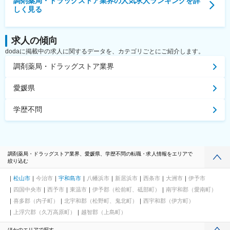
調剤薬局・ドラッグストア業界
の人気求人ランキングを詳
しく見る
求人の傾向
dodaに掲載中の求人に関するデータを、カテゴリごとにご紹介します。
調剤薬局・ドラッグストア業界
愛媛県
学歴不問
調剤薬局・ドラッグストア業界、愛媛県、学歴不問の転職・求人情報をエリアで
絞り込む
松山市
今治市
宇和島市
八幡浜市
新居浜市
西条市
大洲市
伊予市
四国中央市
西予市
東温市
伊予郡（松前町、砥部町）
南宇和郡（愛南町）
喜多郡（内子町）
北宇和郡（松野町、鬼北町）
西宇和郡（伊方町）
上浮穴郡（久万高原町）
越智郡（上島町）
ほかのエリアで探す