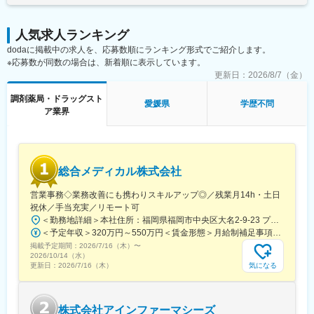
・基本土日祝休み／年3回の大型連休あり
・残業20h以内
■魅力ポイント：
・スケジュールに合わせて直行直帰可
人気求人ランキング
・定期的な昇給・ボーナス制度で、努力がしっかり反映されま
・転居を伴う転勤はありません
dodaに掲載中の求人を、応募数順にランキング形式でご紹介します。
す。
※応募数が同数の場合は、新着順に表示しています。
・シフト調整や休日取得をサポートあり（家庭との両立可）。
■やりがい：
更新日：
2026/8/7（金）
・最近、健康のことで困っていることがないかなど、親身にお話
■こんな方と一緒に働きたいと考えています
を聞くことで、お客様と信頼関係を築き、お客様の健康管理に貢
調剤薬局・ドラッグスト
・「おもてなし」の心を大切にできる方。
献することができます。
愛媛県
学歴不問
ア業界
・地域の医療や介護職種の方、一緒に働くスタッフと円滑なコミ
・「この薬すごく効き目があって良かったよ。」「こないだのリ
ュニケーションが図れる方。（地域の患者様を一番に考え、患者
ンゴ酢美味しかった！ちょうどまた買おうと思ってたの。来てく
様とどんなコミュニケーションを取るのが良いか他業種の方と座
れてありがとう。」など、「ありがとう」という言葉が一番のや
談会実施など行っております。）
りがいです。
・応募にあたり資格や経験は問いません。ぜひお気軽にご応募く
総合メディカル株式会社
ださい。
変更の範囲：会社の定める業務
営業事務◇業務改善にも携わりスキルアップ◎／残業月14h・土日
■こんな事業にも取り組んでいます
祝休／手当充実／リモート可
・処方箋ネット受付
＜勤務地詳細＞本社住所：福岡県福岡市中央区大名2-9-23 プリオ福岡ビル勤務地最寄駅：地下鉄空港線／天神駅受動喫煙対策：屋内全面禁煙変更の範囲：会社の定める事業所
・ドライブスルー窓口
＜予定年収＞320万円～550万円＜賃金形態＞月給制補足事項なし＜賃金内訳＞月額（基本給）：200,000円～246,000円その他固定手当/月：20,000円～110,000円＜月給＞220,000円～356,000円＜昇給有無＞有＜残業手当＞有＜給与補足＞※実際の年収は面談・面接後に経歴や能力に応じて決定します※求人票の想定年収に当てはまらないケースも発生する可能性があります賞与年2回（2025年度実績4.4ヶ月）、昇給年1回住宅補助手当、家族手当、残業手当、休日出勤手当など賃金はあくまでも目安の金額であり、選考を通じて上下する可能性があります。月給(月額)は固定手当を含めた表記です。
・岡山大学薬学部×アイ薬局「寄付講座」開設
掲載予定期間：
2026/7/16（木）
〜
2026/10/14（水）
■当社について：
気になる
更新日：
2026/7/16（木）
運営している有限会社アイ薬局は、1997年3月に設立されまし
た。以来、地元の方の身近な医療機関として、誰もが安心して暮
らせる地域づくりに励んでいます。地域に寄り添った医療を提供
株式会社アインファーマシーズ