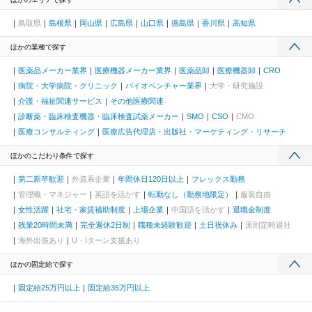
鳥取県
島根県
岡山県
広島県
山口県
徳島県
香川県
高知県
ほかの業種で探す
医薬品メーカー業界
医療機器メーカー業界
医薬品卸
医療機器卸
CRO
病院・大学病院・クリニック
バイオベンチャー業界
大学・研究施設
介護・福祉関連サービス
その他医療関連
診断薬・臨床検査機器・臨床検査試薬メーカー
SMO
CSO
CMO
医療コンサルティング
医療広告代理店・出版社・マーケティング・リサーチ
ほかのこだわり条件で探す
第二新卒歓迎
外資系企業
年間休日120日以上
フレックス勤務
管理職・マネジャー
英語を活かす
転勤なし（勤務地限定）
服装自由
女性活躍
社宅・家賃補助制度
上場企業
中国語を活かす
退職金制度
残業20時間未満
完全週休2日制
職種未経験歓迎
土日祝休み
原則定時退社
海外出張あり
U・Iターン支援あり
ほかの固定給で探す
固定給25万円以上
固定給35万円以上