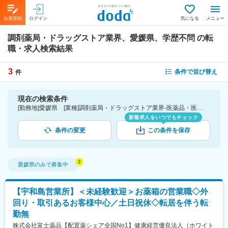
会員登録
ログイン
気になる
メニュー
調剤薬局・ドラッグストア業界、愛媛県、学歴不問
の転
職・求人検索結果
3
条件で並び替え
件
現在の検索条件
[勤務地]愛媛県 [業種]調剤薬局・ドラッグストア業界-医薬品・医療機器・ライフサイエンス・医療系サービス [こだわり条件ピックアップ]学歴不問 [詳細条件](募集・採用情報)学歴不問
新着求人をいつでもチェック
条件の変更
この条件を保存
愛媛県
のみで募集中
【宇和島営業所】＜未経験歓迎＞お薬箱の営業職◇外
回り・取引あるお客様中心／土日祝休◇転居を伴う転
勤無
株式会社富士薬品【配置薬シェア全国No1】健康経営優良法人（ホワイト