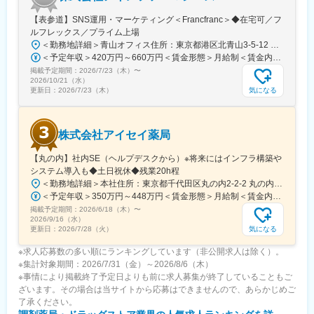
し、現在では岡山県総社市を中心に、6店舗の薬局を運営する企業
へと成長。在宅医療にも積極的に取り組み、更なるサービスの向
【表参道】SNS運用・マーケティング＜Francfranc＞◆在宅可／フ
上を目指したいと考えています。
ルフレックス／プライム上場
＜勤務地詳細＞青山オフィス住所：東京都港区北青山3-5-12 青山クリスタルビルB1勤務地最寄駅：各線／表参道駅受動喫煙対策：屋内全面禁煙変更の範囲：会社の定める事業所
変更の範囲：会社の定める業務
＜予定年収＞420万円～660万円＜賃金形態＞月給制＜賃金内訳＞月額（基本給）：260,000円～340,000円＜月給＞260,000円～340,000円＜昇給有無＞有＜残業手当＞有＜給与補足＞※上記年収には標準業績時の賞与および月20時間分の残業手当を含む賃金はあくまでも目安の金額であり、選考を通じて上下する可能性があります。月給(月額)は固定手当を含めた表記です。
掲載予定期間：
2026/7/23（木）
〜
2026/10/21（水）
気になる
更新日：
2026/7/23（木）
株式会社アイセイ薬局
【丸の内】社内SE（ヘルプデスクから）※将来にはインフラ構築や
システム導入も◆土日祝休◆残業20h程
＜勤務地詳細＞本社住所：東京都千代田区丸の内2-2-2 丸の内三井ビルディング勤務地最寄駅：東京メトロ千代田線／二重橋前駅受動喫煙対策：屋内全面禁煙変更の範囲：会社の定める事業所
＜予定年収＞350万円～448万円＜賃金形態＞月給制＜賃金内訳＞月額（基本給）：218,750円～280,000円＜月給＞218,750円～280,000円＜昇給有無＞有＜残業手当＞有＜給与補足＞※前職、能力、年齢を考慮の上、決定■昇給：年1回■賞与：年2回※実績基本給×4か月賃金はあくまでも目安の金額であり、選考を通じて上下する可能性があります。月給(月額)は固定手当を含めた表記です。
掲載予定期間：
2026/6/18（木）
〜
2026/9/16（水）
気になる
更新日：
2026/7/28（火）
※求人応募数の多い順にランキングしています（非公開求人は除く）。
※集計対象期間：2026/7/31（金）～2026/8/6（木）
※事情により掲載終了予定日よりも前に求人募集が終了していることもご
ざいます。その場合は当サイトから応募はできませんので、あらかじめご
了承ください。