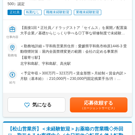
500）認定
正社員
転勤なし
職種未経験歓迎
業種未経験歓迎
【面接1回＊正社員／ドラッグストア「セイムス」を展開／配置薬
大手企業／基礎からじっくり学べる◎丁寧な研修制度で未経験の
仕事内容
方も安心／残業20h＊直行直帰可】
＜勤務地詳細＞宇和島営業所住所：愛媛県宇和島市柿原1446-3 受
■職務内容：
動喫煙対策：屋内全面禁煙変更の範囲：会社の定める事業所
担当エリアのお客様（個人宅や企業）へ訪問し、配置薬（お薬
勤務地
【最寄り駅】
箱）や健康食品の提案をお任せします。
北宇和島駅、宇和島駅、高光駅
※既に、取引のあるお客様先を訪問するスタイルです。
＜予定年収＞300万円～323万円＜賃金形態＞月給制＜賃金内訳＞
＜仕事の流れ＞
月額（基本給）：210,000円～230,000円固定残業手当/月：
配置薬や健康食品、サプリメントの使用頻度に合わせて、1～6ヶ
給与
35,796円～39,205円（固定残業時間22時間30分/月）超過した時
月に1回程度のペースでお客様宅を訪問
間外労働の残業手当は追加支給＜月給＞245,796円～269,205円
※社用車（軽自動車）に乗ってお客様宅へ訪問をします。（1件あ
（一律手当を含む）＜昇給有無＞有＜残業手当＞有＜給与補足＞※
たり20～30分程度）
年収は当社規定に基づき、年齢や経験に応じて決定します。・昇
応募依頼する
気になる
給：年1回（4月）＜モデル給与＞※入社3年目平均基本給＋各種手
（エージェントサービス）
・配置薬や健康食品の期限管理
当＋業績連動給→総支給月額344,141円※業績連動給：月の予算達
・使った分の配置薬を補充
成や売り上げに対して支払われます。賃金はあくまでも目安の金
・使用したお薬代金の集金
額であり、選考を通じて上下する可能性があります。月給(月額)は
・健康相談、新商品・サービスのご提案 など
固定手当を含めた表記です。
【松山営業所】＜未経験歓迎＞お薬箱の営業職◇外回