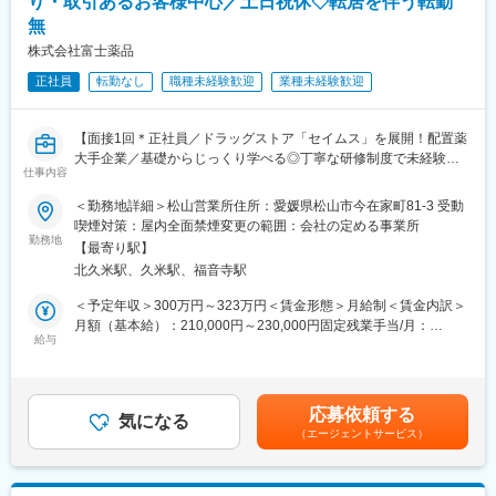
り・取引あるお客様中心／土日祝休◇転居を伴う転勤
※一部、新たに配置薬を置いていただくお客様への訪問がありま
無
す。
└配置薬は無料でおけるので、お客様も抵抗なく置いてくれる製
株式会社富士薬品
品です。
正社員
転勤なし
職種未経験歓迎
業種未経験歓迎
■未経験の方も安心◎充実した研修制度：
・入社直後～2週間 ： OJT形式で、薬の種類や成分など基礎知識
【面接1回＊正社員／ドラッグストア「セイムス」を展開！配置薬
を身につけます。
大手企業／基礎からじっくり学べる◎丁寧な研修制度で未経験の
・入社2週間～1ヶ月 ： 先輩社員に同行し、仕事の流れを学びま
仕事内容
方も安心／残業20h＊直行直帰可】
す。「会話のコツ」や「商品のご案内方法」といった実践的なス
キルを習得します。
＜勤務地詳細＞松山営業所住所：愛媛県松山市今在家町81-3 受動
■職務内容：
・入社1カ月以降 ： 慣れてきたら独り立ち。既存のお客様をメイ
喫煙対策：屋内全面禁煙変更の範囲：会社の定める事業所
担当エリアのお客様（個人宅や企業）へ訪問し、配置薬（お薬
勤務地
ンに訪問します。
【最寄り駅】
箱）や健康食品の提案をお任せします。
◎困ったら先輩社員に相談しやすい雰囲気です。
北久米駅、久米駅、福音寺駅
※既に、取引のあるお客様先を訪問するスタイルです。
＜専門資格を取得できる＞
＜予定年収＞300万円～323万円＜賃金形態＞月給制＜賃金内訳＞
＜仕事の流れ＞
・入社後は、医薬品販売の専門知識を身につけるために、登録販
月額（基本給）：210,000円～230,000円固定残業手当/月：
配置薬や健康食品、サプリメントの使用頻度に合わせて、1～6ヵ
給与
売者資格を取得していただきます。（取得率90％以上）
35,796円～39,205円（固定残業時間22時間30分/月）超過した時
月に1回程度のペースでお客様宅を訪問
・資格取得にあたっては、無料で支援を行いますのでご安心くだ
間外労働の残業手当は追加支給＜月給＞245,796円～269,205円
※社用車（軽自動車）に乗って、1日あたり16～18軒程のお客様宅
さい。
（一律手当を含む）＜昇給有無＞有＜残業手当＞有＜給与補足＞※
へ訪問をします。
・資格取得後は、資格手当として給与にも反映されます。
年収は当社規定に基づき、年齢や経験に応じて決定します。・昇
応募依頼する
気になる
給：年1回（4月）＜モデル給与＞※入社3年目平均基本給＋各種手
（エージェントサービス）
・配置薬や健康食品の期限管理
■働き方：
当＋業績連動給→総支給月額344,141円※業績連動給：月の予算達
・使った分の配置薬を補充
・基本土日祝休み／年3回の大型連休あり
成や売り上げに対して支払われます賃金はあくまでも目安の金額
・使用したお薬代金の集金
・残業20h以内
であり、選考を通じて上下する可能性があります。月給(月額)は固