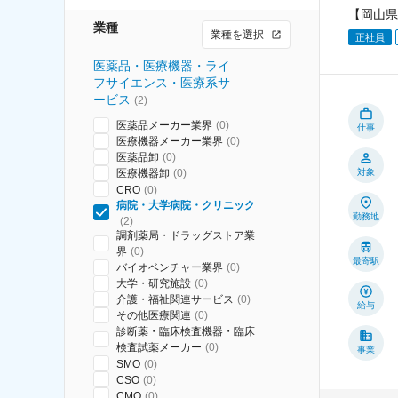
【岡山県
業種
業種を選択
正社員
医薬品・医療機器・ライ
フサイエンス・医療系サ
ービス
(
2
)
医薬品メーカー業界
(
0
)
仕事
医療機器メーカー業界
(
0
)
医薬品卸
(
0
)
医療機器卸
(
0
)
対象
CRO
(
0
)
病院・大学病院・クリニック
勤務地
(
2
)
調剤薬局・ドラッグストア業
界
(
0
)
最寄駅
バイオベンチャー業界
(
0
)
大学・研究施設
(
0
)
介護・福祉関連サービス
(
0
)
給与
その他医療関連
(
0
)
診断薬・臨床検査機器・臨床
検査試薬メーカー
(
0
)
事業
SMO
(
0
)
CSO
(
0
)
CMO
(
0
)