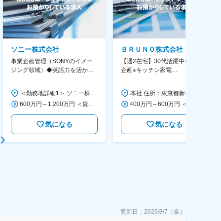
ソニー株式会社
ＢＲＵＮＯ株式会社
事業企画管理（SONYのイメー
【週2在宅】30代活躍中◆商品
ジング領域）◆英語力を活か
企画※キッチン家電
す/CFO管轄＃SECCFO0027
◆「BRUNO」新商品の企画／企
画～調達／働き方◎
＜勤務地詳細1＞ ソニー株式会社 住所：神奈川県横浜市西区みなとみらい5-1-1 受動喫煙対策：屋内全面禁煙 ＜勤務地詳細2＞ ソニーシティ大崎 住所：東京都品川区大崎2-10-1 勤務地最寄駅：JR線／大崎駅 受動喫煙対策：屋内全面禁煙 変更の範囲：会社の定める事業所（リモートワーク含む）
本社 住所：東京都新宿区西新宿6丁目22-1 新宿スクエアタワー B1階 勤務地最寄駅：東京メトロ丸ノ内線／西新宿駅 受動喫煙対策：屋内全面禁煙 変更の範囲：会社の定める事業所（リモートワーク含む）
600万円～1,200万円 ＜賃金形態＞ 月給制 ＜賃金内訳＞ 月額（基本給）：350,000円～500,000円 ＜月給＞ 350,000円～500,000円 ＜昇給有無＞ 有 ＜残業手当＞ 有 ＜給与補足＞ ※年収は経験や能力を考慮の上、当社規定により決定します。 賃金はあくまでも目安の金額であり、選考を通じて上下する可能性があります。 月給(月額)は固定手当を含めた表記です。
400万円～600万円 ＜賃金形態＞ 月給制 経験・能力を考慮の上、優遇いたします。 ＜賃金内訳＞ 月額（基本給）：300,000円～450,000円 ＜月給＞ 300,000円～450,000円 ＜昇給有無＞ 有 ＜残業手当＞ 有 ＜給与補足＞ ・賞与実績：年2回 ・昇給：年1回 ※半年毎に評価を行い、評価が高ければ年齢に関係なく昇給・昇格していきます。創造性の高い人・新しいことにチャレンジした人が高い評価を得られます。 賃金はあくまでも目安の金額であり、選考を通じて上下する可能性があります。 月給(月額)は固定手当を含めた表記です。
気になる
気になる
更新日：
2026/8/7（金）