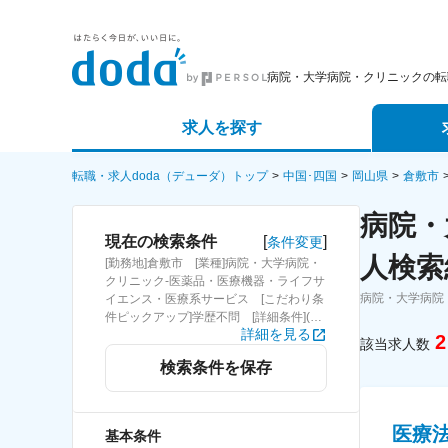
病院・大学病院・クリニックの転
求人を探す
詳細条件から探す
エージェ
転職・求人doda（デューダ）トップ
中国･四国
岡山県
倉敷市
病院・
新着求人から探す
スカウト
[
]
現在の検索条件
条件変更
人検索
[勤務地]倉敷市 [業種]病院・大学病院・
求人特集から探す
パートナ
クリニック-医薬品・医療機器・ライフサ
病院・大学病院
イエンス・医療系サービス [こだわり条
件ピックアップ]学歴不問 [詳細条件](募
詳細を見る
集・採用情報)学歴不問
2
該当求人数
検索条件を保存
医療
基本条件