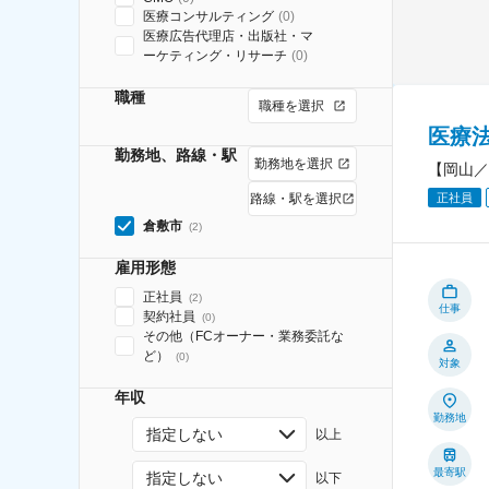
医療コンサルティング
(
0
)
医療広告代理店・出版社・マ
ーケティング・リサーチ
(
0
)
職種
職種を選択
医療
勤務地、路線・駅
勤務地を選択
【岡山／
正社員
路線・駅を選択
倉敷市
(
2
)
雇用形態
正社員
(
2
)
仕事
契約社員
(
0
)
その他（FCオーナー・業務委託な
ど）
(
0
)
対象
年収
勤務地
指定しない
以上
最寄駅
指定しない
以下