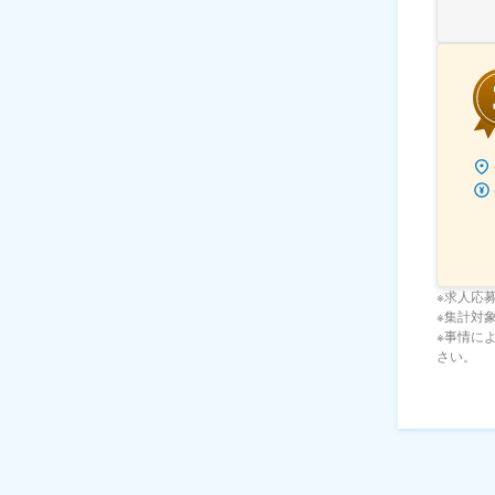
※求人応
※集計対象期
※事情に
さい。