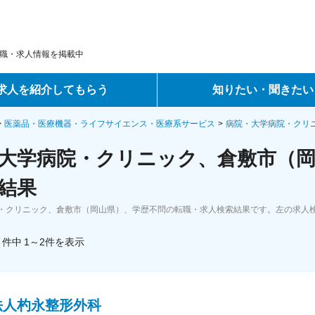
職・求人情報を掲載中
求人を紹介してもらう
知りたい・聞きたい
ントサービス
転職ノウハウ
医薬品・医療機器・ライフサイエンス・医療系サービス
病院・大学病院・クリ
大学病院・クリニック、倉敷市（岡
サービス
データで見る転職
結果
ーエージェントサービス
コラム・インタビュー
・クリニック、倉敷市（岡山県）、学歴不問の転職・求人検索結果です。左の求人
転職Q&A
件中
1～2
件
を表示
法人杓永整形外科