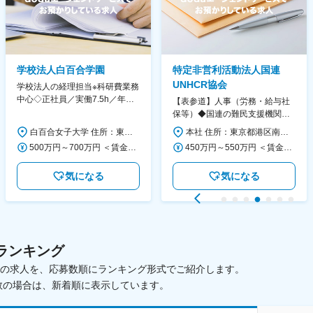
学校法人白百合学園
特定非営利活動法人国連
UNHCR協会
学校法人の経理担当※科研費業務
中心◇正社員／実働7.5h／年休
【表参道】人事（労務・給与社
130日／1881年創立の伝統女子
保等）◆国連の難民支援機関の
大学
活動を支える日本公式支援窓口
白百合女子大学 住所：東京都調布市緑ヶ丘1-25 勤務地最寄駅：京王線／仙川駅 受動喫煙対策：屋内全面禁煙 変更の範囲：会社の定める事業所
本社 住所：東京都港区南青山6-10-11 ウェスレーセンター3F 勤務地最寄駅：地下鉄各線／表参道駅 受動喫煙対策：屋内全面禁煙 変更の範囲：会社の定める事業所（リモートワーク含む）
◆正職員登用前提
500万円～700万円 ＜賃金形態＞ 月給制 ＜賃金内訳＞ 月額（基本給）：280,000円～430,000円 ＜月給＞ 280,000円～430,000円 ＜昇給有無＞ 有 ＜残業手当＞ 有 ＜給与補足＞ ※年齢・過去の経験に基づき、本学規定に合わせ決定 【残業手当】有 /残業時間に応じて全額支給（※想定年収に含む） 【各種手当】扶養手当/住宅手当/通勤手当 等 【賞与】年2回（6月、12月） 【昇給】年1回（4月） 賃金はあくまでも目安の金額であり、選考を通じて上下する可能性があります。 月給(月額)は固定手当を含めた表記です。
450万円～550万円 ＜賃金形態＞ 月給制 ＜賃金内訳＞ 月額（基本給）：340,000円～420,000円 ＜月給＞ 340,000円～420,000円 ＜昇給有無＞ 有 ＜残業手当＞ 有 ＜給与補足＞ ※能力・経験によって決定します。 ■賞与あり（業績評価に応じて支給） 賃金はあくまでも目安の金額であり、選考を通じて上下する可能性があります。 月給(月額)は固定手当を含めた表記です。
気になる
気になる
ランキング
載中の求人を、応募数順にランキング形式でご紹介します。
数の場合は、新着順に表示しています。