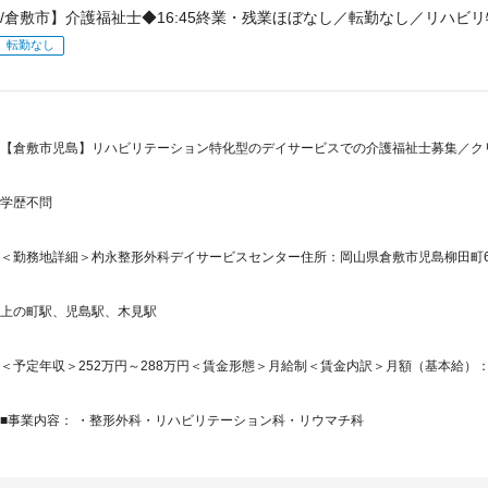
/倉敷市】介護福祉士◆16:45終業・残業ほぼなし／転勤なし／リハビ
転勤なし
【倉敷市児島】リハビリテーション特化型のデイサービスでの介護福祉士募集／クリ
学歴不問
＜勤務地詳細＞杓永整形外科デイサービスセンター住所：岡山県倉敷市児島柳田町630-
上の町駅、児島駅、木見駅
＜予定年収＞252万円～288万円＜賃金形態＞月給制＜賃金内訳＞月額（基本給）：180,0
■事業内容： ・整形外科・リハビリテーション科・リウマチ科