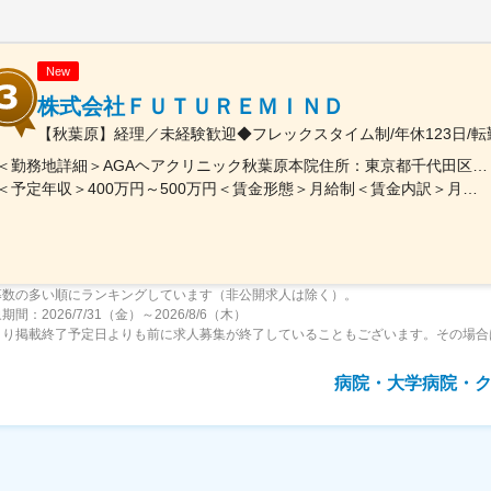
New
株式会社ＦＵＴＵＲＥＭＩＮＤ
【秋葉原】経理／未経験歓迎◆フレックスタイム制/年休123日/転
＜勤務地詳細＞AGAヘアクリニック秋葉原本院住所：東京都千代田区外神田3-12-8 住友不動産秋葉原ビル9F受動喫煙対策：屋内全面禁煙変更の範囲：会社の定める事業所（リモートワーク含む）
＜予定年収＞400万円～500万円＜賃金形態＞月給制＜賃金内訳＞月額（基本給）：275,000円～350,000円＜月給＞275,000円～350,000円＜昇給有無＞有＜残業手当＞有＜給与補足＞■ 多職種手当:5万円（複数の職種をマルチに対応するスタッフへの手当） ■ 多エリア手当:4万円（複数の拠点を横断してくれるスタッフへの手当） ■ 役職手当:0～52万円■ 達成手当：0～100万円（半期評価によって増減する手当）賃金はあくまでも目安の金額であり、選考を通じて上下する可能性があります。月給(月額)は固定手当を含めた表記です。
募数の多い順にランキングしています（非公開求人は除く）。
間：2026/7/31（金）～2026/8/6（木）
より掲載終了予定日よりも前に求人募集が終了していることもございます。その場合
病院・大学病院・