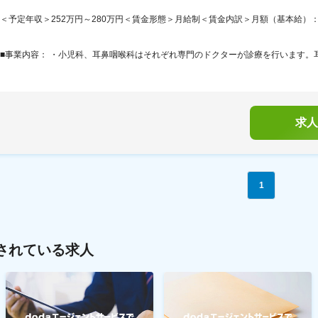
＜予定年収＞252万円～280万円＜賃金形態＞月給制＜賃金内訳＞月額（基本給）：175,0
■事業内容： ・小児科、耳鼻咽喉科はそれぞれ専門のドクターが診療を行います。
求人
1
されている求人