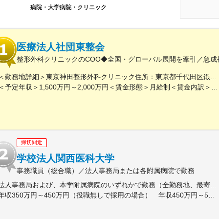
病院・大学病院・クリニック
医療法人社団東整会
整形外科クリニックのCOO◆全国・グローバル展開を牽引／急成
＜勤務地詳細＞東京神田整形外科クリニック住所：東京都千代田区鍛冶町2丁目8-6 メディカルプライム神田3F勤務地最寄駅：JR山手線／神田駅受動喫煙対策：屋内全面禁煙変更の範囲：会社の定める事業所
＜予定年収＞1,500万円～2,000万円＜賃金形態＞月給制＜賃金内訳＞月額（基本給）：1,200,000円～1,500,000円＜月給＞1,200,000円～1,500,000円＜昇給有無＞有＜残業手当＞有＜給与補足＞※経験やスキルを考慮して決定します。■昇給：年1回■賞与：年2回賃金はあくまでも目安の金額であり、選考を通じて上下する可能性があります。月給(月額)は固定手当を含めた表記です。
締切間近
学校法人関西医科大学
事務職員（総合職）／法人事務局または各附属病院で勤務
法人事務局および、本学附属病院のいずれかで勤務（全勤務地、最寄り駅から徒歩5分以内）【関西医科大学 法人事務局】大阪府枚方市新町2丁目5-1■京阪本線 枚方市駅～徒歩5分※京阪 枚方市駅まで…・京阪 京橋駅から特急乗車14分・京阪 中書島駅から特急乗車16分【附属病院】大阪府枚方市新町2丁目3-1■京阪本線 枚方市駅～徒歩3分【総合医療センター】大阪府守口市文園町10-15■京阪本線 滝井駅～徒歩3分■地下鉄谷町線・今里筋線 太子橋今市駅～徒歩5分 ※京阪 滝井駅まで… ・京阪 京橋駅から各停乗車9分 ※谷町線 太子橋今市駅まで…・谷町線 大日駅から乗車8分・谷町線 東梅田駅から乗車13分【香里病院】大阪府寝屋川市香里本通町8-45■京阪本線 香里園駅～徒歩1分 ※京阪 香里園駅まで… ・京阪 京橋駅・樟葉駅から準急乗車15分 ・京阪中書島駅から準急乗車35分（特急乗車、枚方市駅で乗り換えると25分） ◎経験・能力など適性を考慮し配属します。 ※転居を伴う転勤なし※U・Iターン歓迎
年収350万円～450万円（役職無しで採用の場合） 年収450万円～550万円（主任級で採用の場合）