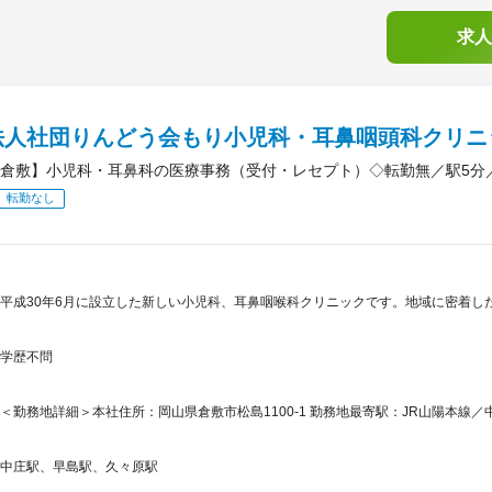
求人
法人社団りんどう会もり小児科・耳鼻咽頭科クリニ
倉敷】小児科・耳鼻科の医療事務（受付・レセプト）◇転勤無／駅5分
転勤なし
平成30年6月に設立した新しい小児科、耳鼻咽喉科クリニックです。地域に密着し
学歴不問
＜勤務地詳細＞本社住所：岡山県倉敷市松島1100-1 勤務地最寄駅：JR山陽本線／
中庄駅、早島駅、久々原駅