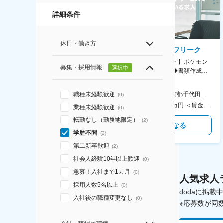
詳細条件
休日・働き方
AGC株式会社
株式会社ゲームフリーク
【横浜※一般職/転勤なし】庶
【庶務アシスタント】ポケモン
募集・採用情報
選択中
務・事務担当～開発部材の発注
シリーズ開発企業◆書類作成・
やDXに向けたシステム利用等～
データ入力など◆年休126日・
食事補助あり◎
AGC横浜テクニカルセンター 住所：神奈川県横浜市鶴見区末広町1-1 勤務地最寄駅：JR線／弁天橋駅 受動喫煙対策：敷地内喫煙可能場所あり 変更の範囲：無
本社 住所：東京都千代田区神田錦町2-2-1 KANDASQUARE 受動喫煙対策：屋内全面禁煙 変更の範囲：会社の定める事業所
職種未経験歓迎
(
0
)
400万円～550万円 ＜賃金形態＞ 月給制 固定給＋業績給 ＜賃金内訳＞ 月額（基本給）：230,000円～280,000円 ＜月給＞ 230,000円～280,000円 ＜昇給有無＞ 有 ＜残業手当＞ 有 ＜給与補足＞ ※上記はあくまで最低保証額です。実際にはこれまでの経験やスキルを考慮の上、決定します。 年収には残業代は含めておりません。 ■昇給：年1回 ■賞与：年2回 賃金はあくまでも目安の金額であり、選考を通じて上下する可能性があります。 月給(月額)は固定手当を含めた表記です。
350万円～500万円 ＜賃金形態＞ 月給制 ＜賃金内訳＞ 月額（基本給）：215,000円～307,000円 固定残業手当/月：76,700円～110,000円（固定残業時間45時間0分/月） 超過した時間外労働の残業手当は追加支給 ＜月給＞ 291,700円～417,000円（一律手当を含む） ＜昇給有無＞ 有 ＜残業手当＞ 有 ＜給与補足＞ ※経験・能力を考慮の上、年齢に関わりなく当社規定により優遇します。 賃金はあくまでも目安の金額であり、選考を通じて上下する可能性があります。 月給(月額)は固定手当を含めた表記です。
業種未経験歓迎
(
0
)
転勤なし（勤務地限定）
(
2
)
気になる
気になる
学歴不問
(
2
)
第二新卒歓迎
(
2
)
社会人経験10年以上歓迎
(
0
)
急募！入社まで1カ月
(
0
)
人気求人
採用人数5名以上
(
0
)
dodaに掲
入社後の職種変更なし
(
0
)
※応募数が同