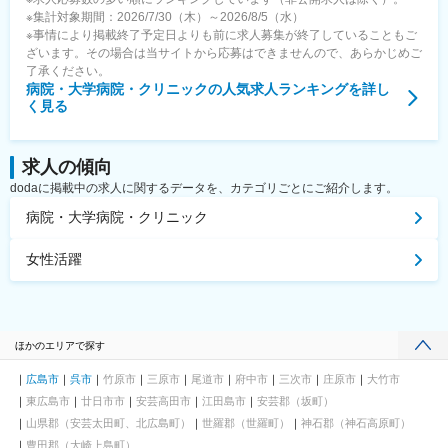
※集計対象期間：2026/7/30（木）～2026/8/5（水）
※事情により掲載終了予定日よりも前に求人募集が終了していることもご
ざいます。その場合は当サイトから応募はできませんので、あらかじめご
了承ください。
病院・大学病院・クリニック
の人気求人ランキングを詳し
く見る
求人の傾向
dodaに掲載中の求人に関するデータを、カテゴリごとにご紹介します。
病院・大学病院・クリニック
女性活躍
ほかのエリアで探す
広島市
呉市
竹原市
三原市
尾道市
府中市
三次市
庄原市
大竹市
東広島市
廿日市市
安芸高田市
江田島市
安芸郡（坂町）
山県郡（安芸太田町、北広島町）
世羅郡（世羅町）
神石郡（神石高原町）
豊田郡（大崎上島町）