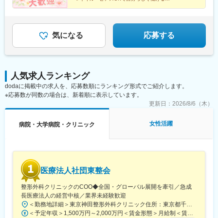
松江院、周南徳山駅ビル院 など【九州・沖縄】小倉院、佐賀
＃残業月平均3.2時間／プライベートも充実
鉄四日市駅、電鉄富山駅、福井駅、甲府駅、東梅田駅、大阪難波
＃月9日～10日休みでしっかりリフレッシュ
院、長崎院、熊本院、宮崎院、鹿児島院、那覇院 など【受動喫
駅、高槻市駅、大阪梅田駅(阪急線)、枚方市駅、堺東駅、天王寺駅
煙対策】屋内原則禁煙
前駅、江坂駅、心斎橋駅、京都駅、烏丸駅、三ノ宮駅、姫路駅、
近鉄奈良駅、和歌山駅、草津駅(滋賀県)、徳山駅、立町駅、福山
気になる
応募する
駅、松江駅、片原町駅(香川県)、松山市駅、蓮池町通駅、徳島駅、
西鉄久留米駅、西鉄福岡駅、平和通駅、博多駅、天神南駅、鹿児
島中央駅前駅、通町筋駅、宮崎駅、長崎駅前駅、佐賀駅、大分
駅、県庁前駅(沖縄県)、新宿西口駅、新宿駅(東京メトロ)、学習院
人気求人ランキング
下駅、東池袋駅、日比谷駅、銀座駅、岩本町駅、立川駅、京王八
dodaに掲載中の求人を、応募数順にランキング形式でご紹介します。
王子駅、高輪台駅、奥沢駅、神奈川駅、平沼橋駅、京急川崎駅、
※応募数が同数の場合は、新着順に表示しています。
石上駅、新越谷駅、宇都宮駅東口駅、新千葉駅、栄町駅(千葉県)、
船橋駅、札幌駅、仙台駅(地下鉄)、曽根田駅、栄駅(愛知県)、名古
更新日：
2026/8/6（木）
屋駅、西高蔵駅、新豊田駅、新豊橋駅、岐阜駅、新静岡駅、浜松
駅、三島田町駅、市役所前駅(長野県)、金沢駅、あすなろう四日市
女性活躍
病院・大学病院・クリニック
駅、電鉄富山駅・エスタ前駅、福井駅(福井県)、大阪梅田駅(阪神
線)、なんば駅(地下鉄)、高槻駅、梅田駅(地下鉄)、宮之阪駅、大阪
阿部野橋駅、四ツ橋駅、七条駅、四条駅(京都市営)、三宮駅(神戸
新交通)、山陽姫路駅、田中口駅、八丁堀駅(広島県)、高松築港
駅、高知橋駅、眉山ロープウェイ山麓駅、天神駅、小倉駅(福岡
医療法人社団東整会
県)、東比恵駅、鹿児島中央駅、水道町駅、五島町駅、旭橋駅、西
早稲田駅、末広町駅(東京都)、立川南駅、高輪ゲートウェイ駅、九
整形外科クリニックのCOO◆全国・グローバル展開を牽引／急成
品仏駅、新高島駅、東宿郷駅、葭川公園駅、大神宮下駅、大通
長医療法人の経営中核／業界未経験歓迎
駅、仙台駅、栄町駅(愛知県)、国際センター駅、日吉町駅、第一通
＜勤務地詳細＞東京神田整形外科クリニック住所：東京都千代田区鍛冶町2丁目8-6 メディカルプライム神田3F勤務地最寄駅：JR山手線／神田駅受動喫煙対策：屋内全面禁煙変更の範囲：会社の定める事業所
り駅、三島駅、七ツ屋駅、富山駅、福井城址大名町駅、なんば駅
＜予定年収＞1,500万円～2,000万円＜賃金形態＞月給制＜賃金内訳＞月額（基本給）：1,200,000円～1,500,000円＜月給＞1,200,000円～1,500,000円＜昇給有無＞有＜残業手当＞有＜給与補足＞※経験やスキルを考慮して決定します。■昇給：年1回■賞与：年2回賃金はあくまでも目安の金額であり、選考を通じて上下する可能性があります。月給(月額)は固定手当を含めた表記です。
(南海線)、大阪駅、天王寺駅、西大橋駅、五条駅(京都市営)、京都