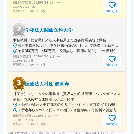
掲載予定期間：
2026/7/23（木）
〜
河原町駅、神戸三宮駅(阪神)、本通駅、高松駅(香川県)、南堀端
2026/10/21（水）
駅、はりまや橋駅、旦過駅、高見橋駅、熊本城・市役所前駅、長
気になる
更新日：
2026/7/23（木）
崎駅(長崎県)、美栄橋駅
学校法人関西医科大学
事務職員（総合職）／法人事務局または各附属病院で勤務
法人事務局および、本学附属病院のいずれかで勤務（全勤務地、最寄り駅から徒歩5分以内）【関西医科大学 法人事務局】大阪府枚方市新町2丁目5-1■京阪本線 枚方市駅～徒歩5分※京阪 枚方市駅まで…・京阪 京橋駅から特急乗車14分・京阪 中書島駅から特急乗車16分【附属病院】大阪府枚方市新町2丁目3-1■京阪本線 枚方市駅～徒歩3分【総合医療センター】大阪府守口市文園町10-15■京阪本線 滝井駅～徒歩3分■地下鉄谷町線・今里筋線 太子橋今市駅～徒歩5分 ※京阪 滝井駅まで… ・京阪 京橋駅から各停乗車9分 ※谷町線 太子橋今市駅まで…・谷町線 大日駅から乗車8分・谷町線 東梅田駅から乗車13分【香里病院】大阪府寝屋川市香里本通町8-45■京阪本線 香里園駅～徒歩1分 ※京阪 香里園駅まで… ・京阪 京橋駅・樟葉駅から準急乗車15分 ・京阪中書島駅から準急乗車35分（特急乗車、枚方市駅で乗り換えると25分） ◎経験・能力など適性を考慮し配属します。 ※転居を伴う転勤なし※U・Iターン歓迎
年収350万円～450万円（役職無しで採用の場合） 年収450万円～550万円（主任級で採用の場合）
掲載予定期間：
2026/6/29（月）
〜
2026/8/30（日）
気になる
更新日：
2026/6/29（月）
医療法人社団 健真会
【東京】クリニックの事務長（買収先の経営管理・バックオフィス
業務）急成長する医療法人◇土日祝休
＜勤務地詳細＞東京都内のクリニック住所：東京都 受動喫煙対策：敷地内全面禁煙変更の範囲：会社の定める事業所
＜予定年収＞500万円～700万円＜賃金形態＞月給制＜賃金内訳＞月額（基本給）：350,000円～500,000円＜月給＞350,000円～500,000円＜昇給有無＞有＜残業手当＞有賃金はあくまでも目安の金額であり、選考を通じて上下する可能性があります。月給(月額)は固定手当を含めた表記です。
掲載予定期間：
2026/7/9（木）
〜
2026/10/7（水）
気になる
更新日：
2026/7/22（水）
※求人応募数の多い順にランキングしています（非公開求人は除く）。