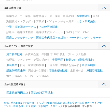
ほかの業種で探す
医薬品メーカー業界
医療機器メーカー業界
医薬品卸
医療機器卸
CRO
調剤薬局・ドラッグストア業界
バイオベンチャー業界
大学・研究施設
介護・福祉関連サービス
その他医療関連
診断薬・臨床検査機器・臨床検査試薬メーカー
SMO
CSO
CMO
医療コンサルティング
医療広告代理店・出版社・マーケティング・リサーチ
ほかのこだわり条件で探す
第二新卒歓迎
外資系企業
年間休日120日以上
フレックス勤務
管理職・マネジャー
英語を活かす
学歴不問
転勤なし（勤務地限定）
服装自由
社宅・家賃補助制度
上場企業
中国語を活かす
退職金制度
残業20時間未満
完全週休2日制
職種未経験歓迎
土日祝休み
原則定時退社
海外出張あり
U・Iターン支援あり
ほかの固定給で探す
固定給25万円以上
固定給35万円以上
転職・求人doda（デューダ）トップ
中国･四国
広島県
福山市
医薬品・医療機器・ライフサイ
エンス・医療系サービス
病院・大学病院・クリニック
女性活躍の転職・求人情報