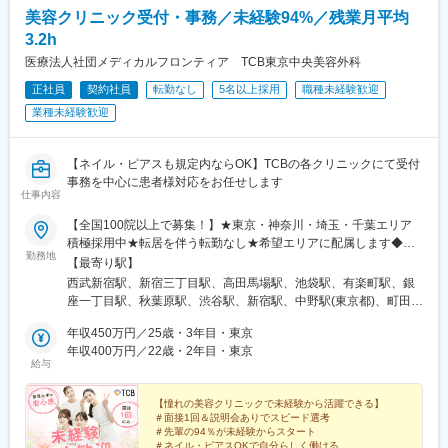
分駅、県庁前駅(沖縄県)、新宿西口駅、新宿駅(東京メトロ)、学習
美容クリニック受付・事務／未経験94%／残業月平均
院下駅、東池袋駅、日比谷駅、銀座駅、岩本町駅、立川駅、京王
3.2h
八王子駅、高輪台駅、奥沢駅、神奈川駅、平沼橋駅、京急川崎
駅、石上駅、新越谷駅、宇都宮駅東口駅、新千葉駅、栄町駅(千葉
医療法人社団メディカルフロンティア TCB東京中央美容外科
県)、船橋駅、札幌駅、仙台駅(地下鉄)、曽根田駅、栄駅(愛知県)、
正社員
契約社員
転勤なし
5名以上採用
職種未経験歓迎
名古屋駅、西高蔵駅、新豊田駅、新豊橋駅、岐阜駅、新静岡駅、
業種未経験歓迎
浜松駅、三島田町駅、市役所前駅(長野県)、金沢駅、あすなろう四
日市駅、電鉄富山駅・エスタ前駅、福井駅(福井県)、大阪梅田駅
(阪神線)、なんば駅(地下鉄)、高槻駅、梅田駅(地下鉄)、宮之阪
【ネイル・ピアスも規定内ならOK】TCBの各クリニックにて受付
駅、大阪阿部野橋駅、北新地駅、四ツ橋駅、七条駅、四条駅(京都
事務を中心に患者様対応をお任せします
市営)、三宮駅(神戸新交通)、山陽姫路駅、田中口駅、八丁堀駅(広
仕事内容
島県)、高松築港駅、高知橋駅、眉山ロープウェイ山麓駅、天神
駅、小倉駅(福岡県)、東比恵駅、鹿児島中央駅、水道町駅、五島町
【全国100院以上で募集！】★東京・神奈川・埼玉・千葉エリア
駅、旭橋駅、西早稲田駅、末広町駅(東京都)、立川南駅、高輪ゲー
積極採用中★転居を伴う転勤なし★希望エリアに配属します◆ク
勤務地
トウェイ駅、九品仏駅、新高島駅、東宿郷駅、葭川公園駅、大神
リニック一覧＜全国100院以上展開＞【北海道・東北】旭川駅前
【最寄り駅】
宮下駅、大通駅、仙台駅、栄町駅(愛知県)、国際センター駅、日吉
院、青森院、盛岡院、秋田院、山形院、仙台駅前院、福島院、郡
西武新宿駅、新宿三丁目駅、高田馬場駅、池袋駅、有楽町駅、銀
町駅、第一通り駅、三島駅、七ツ屋駅、富山駅、福井城址大名町
山院 など【関東】新宿東口院、池袋駅前院、品川院、秋葉原
座一丁目駅、秋葉原駅、渋谷駅、新宿駅、中野駅(東京都)、町田
駅、なんば駅(南海線)、大阪駅、天王寺駅、西大橋駅、五条駅(京
院、町田院、八王子院、千葉東口院、柏院、船橋院、川崎院、新
駅、立川北駅、八王子駅、品川駅、北千住駅、自由が丘駅、新横
都市営)、京都河原町駅、神戸三宮駅(阪神)、本通駅、高松駅(香川
横浜院、大宮東口院、水戸院、つくば院、宇都宮院、高崎院、前
年収450万円／25歳・3年目・東京
浜駅、横浜駅、川崎駅、藤沢駅、本厚木駅、大宮駅(埼玉県)、川口
県)、南堀端駅、はりまや橋駅、旦過駅、高見橋駅、熊本城・市役
橋院 など【中部】名古屋駅前院 、名古屋栄院、金山院、岐阜
年収400万円／22歳・2年目・東京
駅、川越駅、南越谷駅、宇都宮駅、水戸駅、つくば駅、千葉駅、
給与
所前駅、長崎駅(長崎県)、美栄橋駅
院、静岡院、浜松院、三島院、新潟院、金沢院、福井院、富山
京成千葉駅、柏駅、京成船橋駅、松戸駅、高崎駅、前橋駅、旭川
院、長野院、松本院、山梨甲府駅前院 など【近畿】梅田大阪駅
駅、さっぽろ駅、あおば通駅、福島駅(福島県)、郡山駅(福島県)、
前院、大阪阪急梅田駅前院、枚方院、天王寺院、堺院、なんば
【憧れの美容クリニックで未経験から活躍できる】
青森駅、盛岡駅、山形駅、秋田駅、矢場町駅、近鉄名古屋駅、金
＃面接1回＆説明会ありでスピード選考
院、心斎橋院、京都駅前院、奈良院、和歌山院、四日市院 など
山駅(愛知県)、豊田市駅、駅前大通駅、名鉄岐阜駅、静岡駅、新浜
＃先輩の94％が未経験からスタート
【中四国】広島院、福山院、松山院、高松院、高知院、徳島院、
松駅、三島広小路駅、長野駅、松本駅、北鉄金沢駅、新潟駅、近
＃ネイル・ピアスOKで自分らしく働ける