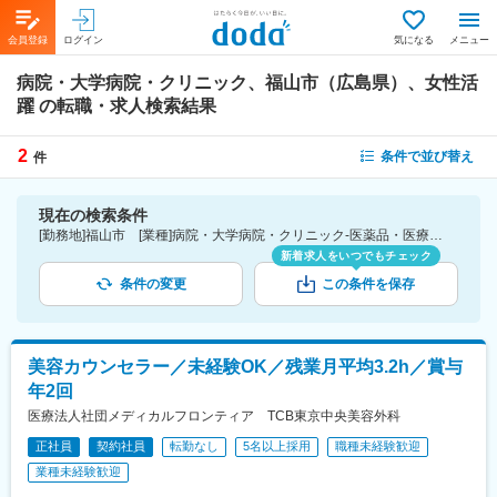
会員登録
ログイン
気になる
メニュー
病院・大学病院・クリニック、福山市（広島県）、女性活
躍
の転職・求人検索結果
2
条件で並び替え
件
現在の検索条件
[勤務地]福山市 [業種]病院・大学病院・クリニック-医薬品・医療機器・ライフサイエンス・医療系サービス [詳細条件](会社・職場の環境)女性活躍
新着求人をいつでもチェック
条件の変更
この条件を保存
美容カウンセラー／未経験OK／残業月平均3.2h／賞与
年2回
医療法人社団メディカルフロンティア TCB東京中央美容外科
正社員
契約社員
転勤なし
5名以上採用
職種未経験歓迎
業種未経験歓迎