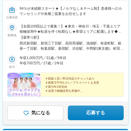
94％が未経験スタート★【ノルマなし＆チーム制】患者様へのカ
ウンセリングや各種ご提案をお任せします
仕事内容
【全国100院以上で募集！】★東京・神奈川・埼玉・千葉エリア
積極採用中★転居を伴う転勤なし★希望エリアに配属します◆ク
勤務地
リニック一覧＜全国100院以上展開＞【北海道・東北】旭川駅前
【最寄り駅】
院、青森院、盛岡院、秋田院、山形院、仙台駅前院、福島院、郡
西武新宿駅、新宿三丁目駅、高田馬場駅、池袋駅、有楽町駅、銀
山院 など【関東】新宿東口院、池袋駅前院、品川院、秋葉原
座一丁目駅、秋葉原駅、新宿駅、渋谷駅、中野駅(東京都)、町田
院、町田院、八王子院、千葉東口院、柏院、船橋院、川崎院、新
駅、立川北駅、八王子駅、品川駅、北千住駅、自由が丘駅、新横
横浜院、大宮東口院、水戸院、つくば院、宇都宮院、高崎院、前
年収1,000万円／31歳／5年目
浜駅、横浜駅、川崎駅、藤沢駅、本厚木駅、大宮駅(埼玉県)、川口
橋院 など【中部】名古屋駅前院 、名古屋栄院、金山院、岐阜
年収700万円／27歳／2年目
駅、川越駅、南越谷駅、宇都宮駅、水戸駅、つくば駅、千葉駅、
給与
院、静岡院、浜松院、三島院、新潟院、金沢院、福井院、富山
京成千葉駅、柏駅、京成船橋駅、松戸駅、高崎駅、前橋駅、旭川
院、長野院、松本院、山梨甲府駅前院 など【近畿】梅田大阪駅
駅、さっぽろ駅、あおば通駅、福島駅(福島県)、郡山駅(福島県)、
前院、大阪阪急梅田駅前院、枚方院、天王寺院、堺院、なんば
＃面接１回／即日内定のチャンスあり
青森駅、盛岡駅、山形駅、秋田駅、矢場町駅、近鉄名古屋駅、金
＃残業月平均3.2ｈ／プライベートも充実
院、心斎橋院、京都駅前院、奈良院、和歌山院、四日市院 など
山駅(愛知県)、豊田市駅、駅前大通駅、名鉄岐阜駅、静岡駅、新浜
＃賞与年2回支給
【中四国】広島院、福山院、松山院、高松院、高知院、徳島院、
松駅、三島広小路駅、長野駅、松本駅、北鉄金沢駅、新潟駅、近
＃全国で積極採用を実施中
松江院、周南徳山駅ビル院 など【九州・沖縄】小倉院、佐賀
鉄四日市駅、電鉄富山駅、福井駅、甲府駅、東梅田駅、大阪難波
全国100院以上を展開する大手美容クリニックだからこ
院、長崎院、熊本院、宮崎院、鹿児島院、那覇院 など【受動喫
駅、高槻市駅、大阪梅田駅(阪急線)、枚方市駅、堺東駅、天王寺駅
そ、「やりがい・高収入・キャリア」のすべてをバラン
煙対策】屋内原則禁煙
前駅、西梅田駅、心斎橋駅、京都駅、烏丸駅、三ノ宮駅、姫路
スよく実現できます！
駅、近鉄奈良駅、和歌山駅、草津駅(滋賀県)、徳山駅、立町駅、福
気になる
応募する
山駅、松江駅、片原町駅(香川県)、松山市駅、蓮池町通駅、徳島
駅、西鉄久留米駅、西鉄福岡駅、平和通駅、博多駅、天神南駅、
鹿児島中央駅前駅、通町筋駅、宮崎駅、長崎駅前駅、佐賀駅、大