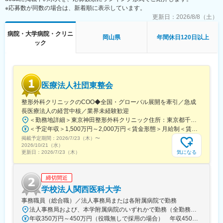
※応募数が同数の場合は、新着順に表示しています。
■扱うサービス
更新日：
2026/8/8（土）
寝具類・白衣・ユニフォーム・医療用カーテン・手術用リネン等
病院・大学病院・クリニ
のリース及びクリーニング、施設の衛生管理に関する各種サービ
岡山県
年間休日120日以上
ック
ス
■組織構成
中国支店に26名在籍（うち女性11名、パート1名）。営業部門は
チームで連携し、顧客対応にあたっています。
医療法人社団東整会
■業務の魅力
整形外科クリニックのCOO◆全国・グローバル展開を牽引／急成
医療や宿泊施設の運営を支え、地域の安心・安全に貢献できる社
長医療法人の経営中核／業界未経験歓迎
会貢献性の高い仕事です。多様な法人と信頼関係を築き、提案型
＜勤務地詳細＞東京神田整形外科クリニック住所：東京都千代田区鍛冶町2丁目8-6 メディカルプライム神田3F勤務地最寄駅：JR山手線／神田駅受動喫煙対策：屋内全面禁煙変更の範囲：会社の定める事業所
営業力を磨けます。
＜予定年収＞1,500万円～2,000万円＜賃金形態＞月給制＜賃金内訳＞月額（基本給）：1,200,000円～1,500,000円＜月給＞1,200,000円～1,500,000円＜昇給有無＞有＜残業手当＞有＜給与補足＞※経験やスキルを考慮して決定します。■昇給：年1回■賞与：年2回賃金はあくまでも目安の金額であり、選考を通じて上下する可能性があります。月給(月額)は固定手当を含めた表記です。
掲載予定期間：
2026/7/23（木）
〜
■教育体制
2026/10/21（水）
OJTを中心に、先輩社員が同行しながら業務を習得できる体制で
気になる
更新日：
2026/7/23（木）
す。パソコン操作（ワード・エクセル初級）を活かせます。
締切間近
■就業環境
年間休日120日、基本土日祝休み（年2～3日土曜出勤あり）、残
学校法人関西医科大学
業月平均20時間程度、マイカー通勤可（駐車場あり）、育児・介
事務職員（総合職）／法人事務局または各附属病院で勤務
護休暇取得実績有
法人事務局および、本学附属病院のいずれかで勤務（全勤務地、最寄り駅から徒歩5分以内）【関西医科大学 法人事務局】大阪府枚方市新町2丁目5-1■京阪本線 枚方市駅～徒歩5分※京阪 枚方市駅まで…・京阪 京橋駅から特急乗車14分・京阪 中書島駅から特急乗車16分【附属病院】大阪府枚方市新町2丁目3-1■京阪本線 枚方市駅～徒歩3分【総合医療センター】大阪府守口市文園町10-15■京阪本線 滝井駅～徒歩3分■地下鉄谷町線・今里筋線 太子橋今市駅～徒歩5分 ※京阪 滝井駅まで… ・京阪 京橋駅から各停乗車9分 ※谷町線 太子橋今市駅まで…・谷町線 大日駅から乗車8分・谷町線 東梅田駅から乗車13分【香里病院】大阪府寝屋川市香里本通町8-45■京阪本線 香里園駅～徒歩1分 ※京阪 香里園駅まで… ・京阪 京橋駅・樟葉駅から準急乗車15分 ・京阪中書島駅から準急乗車35分（特急乗車、枚方市駅で乗り換えると25分） ◎経験・能力など適性を考慮し配属します。 ※転居を伴う転勤なし※U・Iターン歓迎
年収350万円～450万円（役職無しで採用の場合） 年収450万円～550万円（主任級で採用の場合）