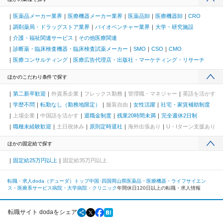
医薬品メーカー業界
医療機器メーカー業界
医薬品卸
医療機器卸
CRO
調剤薬局・ドラッグストア業界
バイオベンチャー業界
大学・研究施設
介護・福祉関連サービス
その他医療関連
診断薬・臨床検査機器・臨床検査試薬メーカー
SMO
CSO
CMO
医療コンサルティング
医療広告代理店・出版社・マーケティング・リサーチ
ほかのこだわり条件で探す
第二新卒歓迎
外資系企業
フレックス勤務
管理職・マネジャー
英語を活かす
学歴不問
転勤なし（勤務地限定）
服装自由
女性活躍
社宅・家賃補助制度
上場企業
中国語を活かす
退職金制度
残業20時間未満
完全週休2日制
職種未経験歓迎
土日祝休み
原則定時退社
海外出張あり
U・Iターン支援あり
ほかの固定給で探す
固定給25万円以上
固定給35万円以上
転職・求人doda（デューダ）トップ
中国･四国
岡山県
医薬品・医療機器・ライフサイエン
ス・医療系サービス
病院・大学病院・クリニック
年間休日120日以上の転職・求人情報
転職サイト dodaをシェア