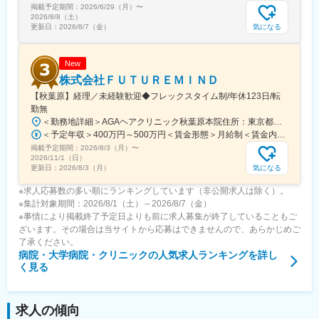
■想定されるキャリアパス
掲載予定期間：
2026/6/29（月）
〜
営業経験を積み、将来的にリーダーやマネジメント職、支店運営
2026/8/8（土）
など多様なキャリアを描けます。
気になる
更新日：
2026/8/7（金）
■企業の特徴/魅力
創業昭和37年、四国トップシェアの病院リネン業界リーディング
New
カンパニーとして、清潔と健康を提供し続ける企業です。
株式会社ＦＵＴＵＲＥＭＩＮＤ
【秋葉原】経理／未経験歓迎◆フレックスタイム制/年休123日/転
変更の範囲：無
勤無
＜勤務地詳細＞AGAヘアクリニック秋葉原本院住所：東京都千代田区外神田3-12-8 住友不動産秋葉原ビル9F受動喫煙対策：屋内全面禁煙変更の範囲：会社の定める事業所（リモートワーク含む）
＜予定年収＞400万円～500万円＜賃金形態＞月給制＜賃金内訳＞月額（基本給）：275,000円～350,000円＜月給＞275,000円～350,000円＜昇給有無＞有＜残業手当＞有＜給与補足＞■ 多職種手当:5万円（複数の職種をマルチに対応するスタッフへの手当） ■ 多エリア手当:4万円（複数の拠点を横断してくれるスタッフへの手当） ■ 役職手当:0～52万円■ 達成手当：0～100万円（半期評価によって増減する手当）賃金はあくまでも目安の金額であり、選考を通じて上下する可能性があります。月給(月額)は固定手当を含めた表記です。
掲載予定期間：
2026/8/3（月）
〜
2026/11/1（日）
気になる
更新日：
2026/8/3（月）
※求人応募数の多い順にランキングしています（非公開求人は除く）。
※集計対象期間：2026/8/1（土）～2026/8/7（金）
※事情により掲載終了予定日よりも前に求人募集が終了していることもご
ざいます。その場合は当サイトから応募はできませんので、あらかじめご
了承ください。
病院・大学病院・クリニック
の人気求人ランキングを詳し
く見る
求人の傾向