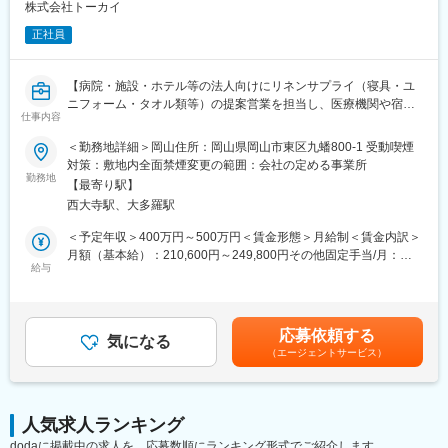
■働き方について：
株式会社トーカイ
工場は8:00～19:00頃まで稼働し、稼働終了後に修理を行う場合も
正社員
ございます。
夜勤は基本ありませんが、緊急トラブルの際には発生する可能性
があります（その際には深夜手当・振替休日がございます）。
【病院・施設・ホテル等の法人向けにリネンサプライ（寝具・ユ
残業時間は月20～30h程想定ですが、トラブルがなければほとん
ニフォーム・タオル類等）の提案営業を担当し、医療機関や宿泊
ど発生しないこともございます。
仕事内容
施設の清潔と快適な環境づくりに貢献する企画営業職です】
■業務概要
■魅力：
＜勤務地詳細＞岡山住所：岡山県岡山市東区九蟠800-1 受動喫煙
当社の企画営業職として、病院や介護施設、ホテルなどの法人顧
自分の手で工場の機械を守り会社の製品を守っているというやり
対策：敷地内全面禁煙変更の範囲：会社の定める事業所
客に向けて、寝具・ユニフォーム・タオル類等のリース及びクリ
勤務地
がいを感じながら働ける職場です。岡山は業務が細分化されてい
【最寄り駅】
ーニングサービスの提案営業を担当します。顧客の課題やニーズ
ないため幅広いスキルが身につくほか、SDGsに関わる取り組み
西大寺駅、大多羅駅
を細やかにヒアリングし、最適なリネンサプライサービスを提供
や、現場での地道な作業にもチームで取り組む一体感がありま
することで、長期的な信頼関係の構築を目指します。
す。
＜予定年収＞400万円～500万円＜賃金形態＞月給制＜賃金内訳＞
■当社の特徴：
月額（基本給）：210,600円～249,800円その他固定手当/月：
■業務詳細
給与
「美しく、清潔で快適な生活を一人でも多くの方に提供したい」
29,000円＜月給＞239,600円～278,800円＜昇給有無＞有＜残業手
・既存顧客への定期訪問や新規開拓を行い、寝具や医療用リネ
そんな願いから当社のビジネスは1962年にスタートしました。
当＞有＜給与補足＞賞与は年2回、前年度実績4.48ヶ月分。昇給・
ン、ユニフォーム、カーテン等のリースおよびクリーニングの提
「リネンサプライ」はアメリカで生まれたビジネス。当時は全く
賞与は業績・評価により変動します。固定手当とは別途、無事故
案
新しい、今でいうところの「ベンチャー」でした。社会において
手当7,000円、扶養がある場合地域手当27,000円、扶養手当1人目
応募依頼する
・顧客施設の運用実態を把握し、コスト削減や業務効率化、衛生
気になる
必要とされる事業であると直感し、その可能性に着目。以来、病
10,000円別途2人目以降1人につき3,000円支給賃金はあくまでも
（エージェントサービス）
管理向上に寄与するサービスプランの企画・提案
院やホテルで使われるシーツ、白衣、そして各種産業に関わるあ
目安の金額であり、選考を通じて上下する可能性があります。月
・契約締結から納品、導入後のフォローアップまでを一貫して担
らゆるリネンサプライを通じて、クリーンライフの創造に貢献し
給(月額)は固定手当を含めた表記です。
当
てきました。
・院内業務の一部請負や、顧客からの相談対応、トラブル時の迅
人気求人ランキング
速な対応
変更の範囲：無
dodaに掲載中の求人を、応募数順にランキング形式でご紹介します。
・定期的な業務報告や改善提案の実施