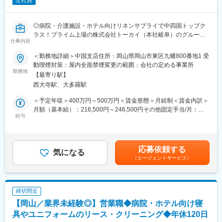
正社員
◎病院・介護施設・ホテル向けリネンサプライで中四国トップク
ラス！プライム上場の株式会社トーカイ（本社岐阜）のグループ
仕事内容
◎岡山市の自社大型リネン工場で機械の“主治医”として生産を支え
る設備保全ポジション
＜勤務地詳細＞中国支店住所：岡山県岡山市東区九蟠800番地1 受
◎保全手当・資格手当など待遇も充実。「機械いじりが好き」
動喫煙対策：屋内全面禁煙変更の範囲：会社の定める事業所
が、地域の福祉・医療・観光を支えるやりがいにつながる
勤務地
【最寄り駅】
西大寺駅、大多羅駅
■業務内容：
工場で稼働している機械やシステムの整備に関わるお仕事です。
＜予定年収＞400万円～500万円＜賃金形態＞月給制＜賃金内訳＞
■業務詳細：
月額（基本給）：216,500円～246,500円その他固定手当/月：
機械やシステムが正常な状態を維持できるよう、不備や故障がな
給与
19,000円＜月給＞235,500円～265,500円＜昇給有無＞有＜残業手
いかを適宜点検し、異常があれば修理します。実際のメンテナン
当＞有＜給与補足＞※上記ご年収は年齢・スキルによって決定いた
スは現場に出向いて行い、外部業者による作業が必要な場合には
します。■昇給：年1回（4月）■賞与：年2回（6月、12月）※過去
調整を担当します。計画保全というより、稼働状況や歩留まりを
実績：計4.48ヶ月分※昇給・賞与は業績・評価により変動します。
応募依頼する
見ながら必要なタイミングで保守・保全を行う位置づけの業務で
気になる
賃金はあくまでも目安の金額であり、選考を通じて上下する可能
（エージェントサービス）
す。
性があります。月給(月額)は固定手当を含めた表記です。
■組織構成：生産本部 生産2部（岡山）での採用となり、部長1
名・メンテ課長1名・事務サポート1名の計3名体制の組織に所属
締切間近
します。工場長の上位組織に属し、現場との連携を取りながら業
【岡山／業界未経験◎】営業職◆病院・ホテル向け寝
務を進めます。
具やユニフォームのリース・クリーニング◆年休120日