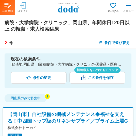
会員登録
ログイン
気になる
メニュー
病院・大学病院・クリニック、岡山県、年間休日120日以
上
の転職・求人検索結果
2
条件で並び替え
件
現在の検索条件
[勤務地]岡山県 [業種]病院・大学病院・クリニック-医薬品・医療機器・ライフサイエンス・医療系サービス [こだわり条件ピックアップ]年間休日120日以上 [詳細条件](休日・働き方)年間休日120日以上
新着求人をいつでもチェック
条件の変更
この条件を保存
岡山県
のみで募集中
【岡山市】自社設備の機械メンテナンス◆福祉を支え
る！中四国トップ級のリネンサプライ／プライム上場G
株式会社トーカイ