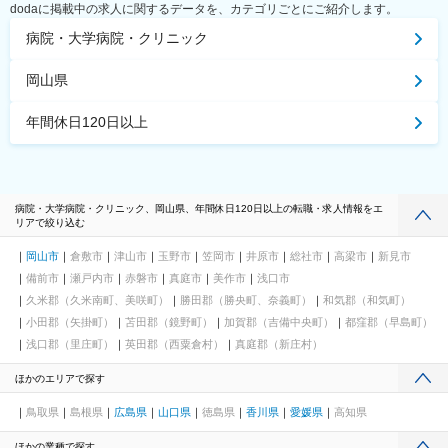
dodaに掲載中の求人に関するデータを、カテゴリごとにご紹介します。
病院・大学病院・クリニック
岡山県
年間休日120日以上
病院・大学病院・クリニック、岡山県、年間休日120日以上の転職・求人情報をエ
リアで絞り込む
岡山市
倉敷市
津山市
玉野市
笠岡市
井原市
総社市
高梁市
新見市
備前市
瀬戸内市
赤磐市
真庭市
美作市
浅口市
久米郡（久米南町、美咲町）
勝田郡（勝央町、奈義町）
和気郡（和気町）
小田郡（矢掛町）
苫田郡（鏡野町）
加賀郡（吉備中央町）
都窪郡（早島町）
浅口郡（里庄町）
英田郡（西粟倉村）
真庭郡（新庄村）
ほかのエリアで探す
鳥取県
島根県
広島県
山口県
徳島県
香川県
愛媛県
高知県
ほかの業種で探す