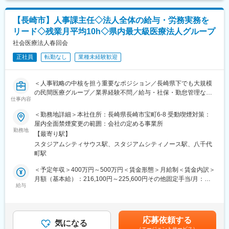
・養護老人ホーム（５０床）
・クリニック（無床）
【長崎市】人事課主任◇法人全体の給与・労務実務を
リード◇残業月平均10h◇県内最大級医療法人グループ
■手当しっかり◎：
・該当者には別途手当として以下の支給があります
社会医療法人春回会
精勤手当（月1万円）、扶養手当（最大月7500円）、配偶者手当
正社員
転勤なし
業種未経験歓迎
（月5000円）住宅手当（最大7500円）など
・その他臨時支給金あり（規定に該当した方）
医療費等生活支援補助、住宅ローン等生活支援補助・大学等奨学
＜人事戦略の中核を担う重要なポジション／長崎県下でも大規模
金救済補助、育児介護両立支援補助等など
の民間医療グループ／業界経験不問／給与・社保・勤怠管理など
仕事内容
の経験が活かせる＞
■当法人について：
＜勤務地詳細＞本社住所：長崎県長崎市宝町6-8 受動喫煙対策：
◇事業内容：高齢者福祉・介護（施設・在宅）、医療
■業務概要：
屋内全面禁煙変更の範囲：会社の定める事業所
当法人は2011年4月、西海市より福祉施設及び医療機関の事業譲
法人全体の給与・労務実務をリードしていただきます。まずは当
勤務地
渡を受け、福祉・医療の複合施設にて「切れ目のない医療と介護
【最寄り駅】
法人の制度や実務フローを深く理解いただくところからスタート
の総合提供」を目指しています。
スタジアムシティサウス駅、スタジアムシティノース駅、八千代
し、将来的には人事制度の構築や経営層への報告、他部門責任者
町駅
との調整など、人事戦略の中核を担っていただく予定です。
※担当業務は、ご本人の希望やご経験、能力、適性等を考慮した上
＜予定年収＞400万円～500万円＜賃金形態＞月給制＜賃金内訳＞
で決定いたします。
月額（基本給）：216,100円～225,600円その他固定手当/月：
給与
40,500円～110,500円＜月給＞256,600円～336,100円＜昇給有無
■業務内容：
＞有＜残業手当＞有＜給与補足＞※経験、スキル、年齢を考慮の
（1）人事労務関連業務（1年後には人事労務関連業務の責任者を
上、当社規定により決定※その他固定手当内訳：ベースアップ手
イメージしています）
当：20,500円役職手当：20,000円責任手当：0円～70,000円■昇
応募依頼する
・入社／退社手続き
気になる
給：年1回（7月）■賞与：年2回（7月、12月）※前年度実績3.6ヶ
（エージェントサービス）