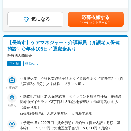
調理は外注しているため、厨房内に入って調理をしていただくこ
当＞有＜給与補足＞■賞与：年2回（過去実績：計3.0ヶ月分）■上
渡を受け、福祉・医療の複合施設にて「切れ目のない医療と介護
とはございません。
記「その他固定手当/月」内訳：資格手当20,000円～25,000円＋処
の総合提供」を目指しています。
遇改善手当15,000円～25,000円■別途手当あり：・皆勤手当：
応募依頼する
■医療法人蘭佑会について：
気になる
5,000円/月賃金はあくまでも目安の金額であり、選考を通じて上
（エージェントサービス）
長崎県内で、【医療法人蘭佑会 はまべ外科クリニック】【ダイヤ
下する可能性があります。月給(月額)は固定手当を含めた表記で
ランド崎望館】の運営、及び訪問リハビリ等の付随する介護・医
す。
療サービスを展開しています。
【長崎市】ケアマネジャー・介護職員（介護老人保健
■運営する施設【ダイヤランド崎望館】について：
施設）◇年休105日／退職金あり
ダイヤランド崎望館では、自立支援をモットーに介護サービスを
提供しています。医師、看護師、介護士、作業療法士といった多
医療法人蘭佑会
職種のスタッフが協力し、ご利用者様の心身のケアや在宅復帰を
正社員
転勤なし
サポートしています。
◇施設概要
～育児休業・介護休業取得実績あり／退職金あり／賞与年2回（過
・定員：入所75名／通所50名
去実績3ヶ月分）／未経験・ブランク可～
・居室：個室11室／2人室2室／4人室15室
仕事内容
今回募集するケアマネジャーのみなさまには、当施設を利用され
＜勤務地詳細＞老人保健施設 ダイヤランド崎望館住所：長崎県
◇施設の特徴
る方の介護予防ケアのマネジメント業務をお任せします。具体的
長崎市ダイヤランド3丁目31-3 勤務地最寄駅：長崎電気軌道 大浦
・静かなダイヤランド団地内に位置しています。
にはご本人やご家族の相談に応じ、そのご要望に合ったサービス
勤務地
支線／石橋駅受動喫煙対策：屋内全面禁煙変更の範囲：会社の定
・訪問リハビリ、通所リハビリ、短期入所療養介護、居宅介護支
【最寄り駅】
を提案していきます。またサービスが円滑に提供されるよう関係
める事業所
援などの在宅生活支援を実施しています。
石橋駅(長崎県)、大浦天主堂駅、大浦海岸通駅
各所の連絡・調整業務も行います。
・病状が安定し入院治療の必要がない方で、リハビリテーション
＜予定年収＞300万円＜賃金形態＞月給制＜賃金内訳＞月額（基
や看護が必要な要介護認定者を対象とした支援を行っています。
■業務内容：
本給）：160,000円その他固定手当/月：50,000円＜月給＞
・隣接する関連施設の特別養護老人ホームと密接に連携していま