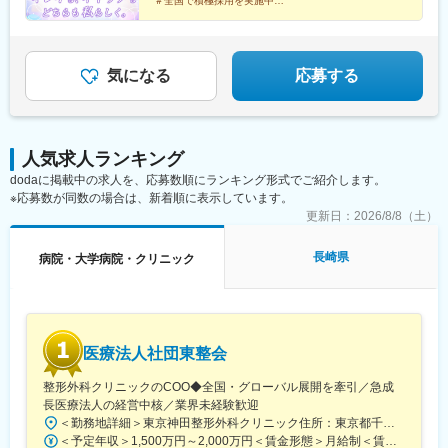
松駅、三島広小路駅、長野駅、松本駅、北鉄金沢駅、新潟駅、近
＃全国で積極採用を実施中
松江院、周南徳山駅ビル院 など【九州・沖縄】小倉院、佐賀
鉄四日市駅、電鉄富山駅、福井駅、甲府駅、東梅田駅、大阪難波
全国100院以上を展開する大手美容クリニックだからこ
院、長崎院、熊本院、宮崎院、鹿児島院、那覇院 など【受動喫
駅、高槻市駅、大阪梅田駅(阪急線)、枚方市駅、堺東駅、天王寺駅
そ、「やりがい・高収入・キャリア」のすべてをバラン
煙対策】屋内原則禁煙
前駅、西梅田駅、心斎橋駅、京都駅、烏丸駅、三ノ宮駅、姫路
スよく実現できます！
駅、近鉄奈良駅、和歌山駅、草津駅(滋賀県)、徳山駅、立町駅、福
気になる
応募する
山駅、松江駅、片原町駅(香川県)、松山市駅、蓮池町通駅、徳島
駅、西鉄久留米駅、西鉄福岡駅、平和通駅、博多駅、天神南駅、
鹿児島中央駅前駅、通町筋駅、宮崎駅、長崎駅前駅、佐賀駅、大
分駅、県庁前駅(沖縄県)、新宿西口駅、新宿駅(東京メトロ)、学習
人気求人ランキング
院下駅、東池袋駅、日比谷駅、銀座駅、岩本町駅、立川駅、京王
dodaに掲載中の求人を、応募数順にランキング形式でご紹介します。
八王子駅、高輪台駅、奥沢駅、神奈川駅、平沼橋駅、京急川崎
※応募数が同数の場合は、新着順に表示しています。
駅、石上駅、新越谷駅、宇都宮駅東口駅、新千葉駅、栄町駅(千葉
県)、船橋駅、札幌駅、仙台駅(地下鉄)、曽根田駅、栄駅(愛知県)、
更新日：
2026/8/8（土）
名古屋駅、西高蔵駅、新豊田駅、新豊橋駅、岐阜駅、新静岡駅、
浜松駅、三島田町駅、市役所前駅(長野県)、金沢駅、あすなろう四
長崎県
病院・大学病院・クリニック
日市駅、電鉄富山駅・エスタ前駅、福井駅(福井県)、大阪梅田駅
(阪神線)、なんば駅(地下鉄)、高槻駅、梅田駅(地下鉄)、宮之阪
駅、大阪阿部野橋駅、北新地駅、四ツ橋駅、七条駅、四条駅(京都
市営)、三宮駅(神戸新交通)、山陽姫路駅、田中口駅、八丁堀駅(広
島県)、高松築港駅、高知橋駅、眉山ロープウェイ山麓駅、天神
医療法人社団東整会
駅、小倉駅(福岡県)、東比恵駅、鹿児島中央駅、水道町駅、五島町
駅、旭橋駅、西早稲田駅、末広町駅(東京都)、立川南駅、高輪ゲー
整形外科クリニックのCOO◆全国・グローバル展開を牽引／急成
トウェイ駅、九品仏駅、新高島駅、東宿郷駅、葭川公園駅、大神
長医療法人の経営中核／業界未経験歓迎
宮下駅、大通駅、仙台駅、栄町駅(愛知県)、国際センター駅、日吉
＜勤務地詳細＞東京神田整形外科クリニック住所：東京都千代田区鍛冶町2丁目8-6 メディカルプライム神田3F勤務地最寄駅：JR山手線／神田駅受動喫煙対策：屋内全面禁煙変更の範囲：会社の定める事業所
町駅、第一通り駅、三島駅、七ツ屋駅、富山駅、福井城址大名町
＜予定年収＞1,500万円～2,000万円＜賃金形態＞月給制＜賃金内訳＞月額（基本給）：1,200,000円～1,500,000円＜月給＞1,200,000円～1,500,000円＜昇給有無＞有＜残業手当＞有＜給与補足＞※経験やスキルを考慮して決定します。■昇給：年1回■賞与：年2回賃金はあくまでも目安の金額であり、選考を通じて上下する可能性があります。月給(月額)は固定手当を含めた表記です。