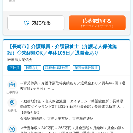
相談業務、ケアプラン作成、利用者宅訪問、介護事務、モニタリ
給与
210,000円＜昇給有無＞有＜残業手当＞有＜給与補足＞■賞与：年
す。
ング、調整業務
2回（過去実績：計3.0ヶ月分）■上記「その他固定手当/月」内
訳：資格手当20,000円+業務手当:30,000円■別途手当あり：皆勤
◇利用者
■業務の特徴：
手当:5,000円/月賃金はあくまでも目安の金額であり、選考を通じ
要支援1：1%
応募依頼する
多数のご利用者さまの毎日が安全で快適になるような支援計画や
気になる
て上下する可能性があります。月給(月額)は固定手当を含めた表記
要支援2：11.2%
（エージェントサービス）
連絡調整をお任せします。介護老人保健施設ダイヤランド崎望館
です。
要介護1：38.8%
は、老健のほかに居宅介護支援事業所、地域包括センターを展開
要介護2：22.4%
する医療法人蘭佑会が運営している施設です。訪問リハビリや通
要介護3：12.2%
所リハビリ、ショートステイなどが併設され、定員は75名と大型
要介護4：12.2%
【長崎市】介護職員・介護福祉士（介護老人保健施
の医療・介護複合施設です。特徴はしっかりとしたあいさつを通
要介護5：2%
設）◇未経験OK／年休105日／退職金あり
じ、人間的なふれあいを大切にしているところ。ご利用者さまが
安全に暮らせることはもちろん、気持ちよく、楽しく過ごせるこ
医療法人蘭佑会
■働き方について：
とにも心がけています。
◇従業員
正社員
転勤なし
職種未経験歓迎
業種未経験歓迎
フルタイム100%
■医療法人蘭佑会について：
男性70%／女性30%
長崎県内で、【医療法人蘭佑会 はまべ外科クリニック】【ダイヤ
～育児休業・介護休業取得実績あり／退職金あり／賞与年2回（過
ランド崎望館】の運営、及び訪問リハビリ等の付随する介護・医
◇従業員の経験年数
去実績3ヶ月分）～
療サービスを展開しています。
仕事内容
1年～3年未満：33.3%
10年以上：66.7%
■業務内容：
＜勤務地詳細＞老人保健施設 ダイヤランド崎望館住所：長崎県
■ダイヤランド崎望館について：
入所定員75床の老人保健施設にて、食事・排泄の介助等の介護業
長崎市ダイヤランド3丁目31-3 勤務地最寄駅：長崎電気軌道 大浦
◇施設概要
◇従業員の年齢構成
務全般に従事して頂きます。
勤務地
支線／石橋駅受動喫煙対策：屋内全面禁煙変更の範囲：会社の定
・定員：入所75名／通所50名
【最寄り駅】
40歳～49歳：66.7%
研修制度や教育体制が整っています。スキルアップ・キャリアア
める事業所
・居室：個室11室／2人室2室／4人室15室
石橋駅(長崎県)、大浦天主堂駅、大浦海岸通駅
50歳～59歳：33.3%
ップが目指せます。
◇施設の特徴
育児・介護休業取得実績あり◎ライフステージが変化しても長く
＜予定年収＞240万円～263万円＜賃金形態＞月給制＜賃金内訳＞
・訪問リハビリ、通所リハビリ、短期入所療養介護、居宅介護支
変更の範囲：会社の定める業務
ことができる環境が整っています。