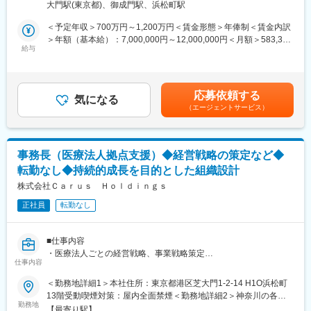
埼玉県の各施設住所：埼玉県 受動喫煙対策：屋内全面禁煙変更の
【研修制度】
大門駅(東京都)、御成門駅、浜松町駅
継ぎ、日本のそれぞれの地域での医療や介護を守り発展させてい
範囲：会社の定める事業所
入社後は約1か月間、東京・豊洲の研修センターにて基礎研修を実
くことをビジョンに掲げて、法人グループを運営しています。
＜予定年収＞700万円～1,200万円＜賃金形態＞年俸制＜賃金内訳
施します。
＞年額（基本給）：7,000,000円～12,000,000円＜月額＞583,333
＜研修内容＞
■当社について
給与
円～1,000,000円（12分割）＜昇給有無＞有＜残業手当＞無＜給
・カウンセリングスキル
当社の創業者であり代表医師を務めている今野健一郎が、2018年
与補足＞・残業手当無・22時～翌5時における深夜・休日割増賃
・美容施術の基礎知識
に事業承継した栃木県の診療所を皮切りに、その後2020年2月に
金は、深夜割増賃金、休日割増賃金支給賃金はあくまでも目安の
・接客マナー
医療法人化するとともにグループ展開を開始したことが事業の始
金額であり、選考を通じて上下する可能性があります。月給(月額)
・業務フローの習得 など
応募依頼する
まりです。
気になる
は固定手当を含めた表記です。
（エージェントサービス）
2024年3月には、全国各地で承継した医療法人の今後のより良い
その後は配属先にてOJT研修を行い、マニュアルも活用しながら
運営や持続的な成長を目的として本社集約型の組織設計として、
業務を習得していきます。入社後約6か月を目安に独り立ちを目指
メディカルサービス法人を立ち上げました。
していただくため、未経験の方でも安心してスタートできる環境
です。先輩社員や上司によるサポート体制も整っております。
事務長（医療法人拠点支援）◆経営戦略の策定など◆
今後は全国的に多数の医療法人をグループ化を加速していき、今
転勤なし◆持続的成長を目的とした組織設計
後はグループ売上高120億円、スタッフ数1,000名を超える事業規
【この仕事の魅力】
模に成長していく見込みです。ゆくゆくは、患者さんたちへの最
株式会社Ｃａｒｕｓ Ｈｏｌｄｉｎｇｓ
◆お客様の変化を間近で実感できる
高のホスピタリティ、働くスタッフたちには働きやすさと十分な
施術後のお客様の前向きな変化に立ち会うことができ、「ありが
正社員
転勤なし
待遇が実現した職場環境、そして日本全国での医療介護サービス
とう」と感謝の言葉をいただく機会も多いお仕事です。
の持続性の３つを実現できる会社として大きく成長していくこと
◆美容の専門知識が身につく
を目指して経営をしております。
新しい施術や医療機器が次々と導入されるため、最新の美容知識
■仕事内容
を学びながら美容医療のスペシャリストとして成長できます。
・医療法人ごとの経営戦略、事業戦略策定
今後日本、特に地方では2040年までは高齢者の数が増え続け、そ
仕事内容
◆頑張りを正当に評価
・院長、看護師を含むスタッフマネジメント、医療機関介護施設
の後は人口減少による患者、医療者ともに減少していきます。
スタッフ同士で感謝や称賛を伝え合う文化が根付いており、年次
などとの連携業務
＜勤務地詳細1＞本社住所：東京都港区芝大門1-2-14 H1O浜松町
そのような社会情勢の変化を見据えて、グループ法人としての一
に関係なく成果や接遇をしっかり評価してもらえる環境です。
・クリニックの経営収支・財務諸表の確認、税理士との連携など
13階受動喫煙対策：屋内全面禁煙＜勤務地詳細2＞神奈川の各施
体となって事業展開できる強みを活かし、安全で安心な医療介護
勤務地
設住所：神奈川県 受動喫煙対策：屋内全面禁煙＜勤務地詳細3＞
提供体制・就労環境を作るべく、これまでの医療サービス、医療
【最寄り駅】