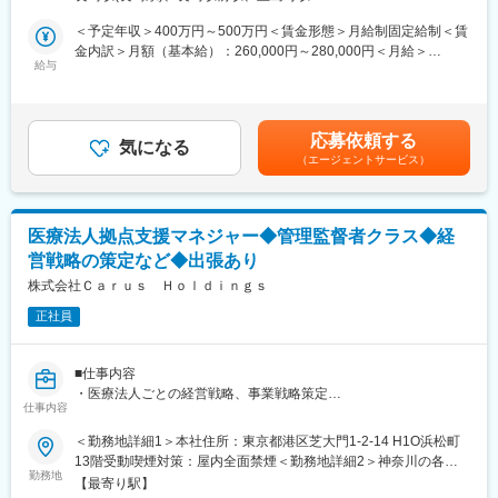
れない」
や看護が必要な要介護認定者を対象とした支援を行っています。
変更の範囲：会社の定める業務
そんな方に向いている、美容医療クリニックの受付コンシェルジ
・隣接する関連施設の特別養護老人ホームと密接に連携していま
＜予定年収＞400万円～500万円＜賃金形態＞月給制固定給制＜賃
ュ職です。
す。
金内訳＞月額（基本給）：260,000円～280,000円＜月給＞
お任せするのは、お客様のお悩みを伺い、医師や看護師と連携し
給与
◇利用者
260,000円～280,000円＜昇給有無＞有＜残業手当＞有＜給与補足
ながら最適な施術をご案内する仕事。個人ノルマや無理な勧誘は
要支援1：1%
＞■昇給：年1回■賞与：年2回■短期業績手当：年4回 ※本採用1年
ありません。
要支援2：11.2%
以上より対象 賃金はあくまでも目安の金額であり、選考を通じて
美容医療の知識は入社後に学べるため、ホテル・ブライダル・販
要介護1：38.8%
上下する可能性があります。月給(月額)は固定手当を含めた表記で
応募依頼する
売・営業・エステ・医療事務など、接客経験を活かしてキャリア
気になる
要介護2：22.4%
す。
（エージェントサービス）
アップしたい方におすすめです！
要介護3：12.2%
要介護4：12.2%
【仕事内容】
要介護5：2%
美容のお悩みを抱えて来院されたお客様に対して、以下の業務を
◇従業員
医療法人拠点支援マネジャー◆管理監督者クラス◆経
担当いただきます。
フルタイム100%
営戦略の策定など◆出張あり
・カウンセリング
男性70%／女性30%
・施術内容のご説明
株式会社Ｃａｒｕｓ Ｈｏｌｄｉｎｇｓ
◇従業員の経験年数
・施術後のフォロー
1年～3年未満：33.3%
正社員
・受付・予約手続き
10年以上：66.7%
◇従業員の年齢構成
【休日・休暇】
40歳～49歳：66.7%
■仕事内容
・月3日まで希望休の申請が可能
50歳～59歳：33.3%
・医療法人ごとの経営戦略、事業戦略策定
・土日休みの希望も相談可能
仕事内容
・院長、看護師を含むスタッフマネジメント、医療機関介護施設
・有給休暇の取得推奨
変更の範囲：会社の定める業務
などとの連携業務
＜勤務地詳細1＞本社住所：東京都港区芝大門1-2-14 H1O浜松町
・希望休と有給を組み合わせて長期休暇の取得も可能
・クリニックの経営収支・財務諸表の確認、税理士との連携など
13階受動喫煙対策：屋内全面禁煙＜勤務地詳細2＞神奈川の各施
※状況により希望休の取得が難しい場合もございます。
勤務地
設住所：神奈川県 受動喫煙対策：屋内全面禁煙＜勤務地詳細3＞
【最寄り駅】
元々地域で長く運営をされていた診療所や介護施設の運営を引き