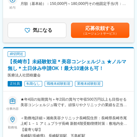
・各種記録作成
月額（基本給）：150,000円～180,000円その他固定手当/月：
・静かなダイヤランド団地内に位置しています。
・衛生管理業務
給与
48,000円＜月給＞198,000円～228,000円＜昇給有無＞有＜残業手
・訪問リハビリ、通所リハビリ、短期入所療養介護、居宅介護支
・利用者とのコミュニケーション業務
当＞有＜給与補足＞■賞与：年2回（過去実績：計3.0ヶ月分）■上
援などの在宅生活支援を実施しています。
※※75床の施設で8名の看護師が在籍しています。看護マニュアル
記「その他固定手当/月」内訳：業務手当18,000円＋資格手当
・病状が安定し入院治療の必要がない方で、リハビリテーション
に沿った丁寧な指導を行いますので、未経験・ブランクのある方
25,000円＋処遇改善手当5,000円■別途手当あり：・夜勤手当：
や看護が必要な要介護認定者を対象とした支援を行っています。
応募依頼する
も安心してください。
気になる
10,000円/回・皆勤手当：10,000円/月賃金はあくまでも目安の金
・隣接する関連施設の特別養護老人ホームと密接に連携していま
（エージェントサービス）
額であり、選考を通じて上下する可能性があります。月給(月額)は
す。
■医療法人蘭佑会について：
固定手当を含めた表記です。
◇利用者
長崎県内で、【医療法人蘭佑会 はまべ外科クリニック】【ダイヤ
要支援1：1%
ランド崎望館】の運営、及び訪問リハビリ等の付随する介護・医
要支援2：11.2%
締切間近
療サービスを展開しています。
要介護1：38.8%
【長崎市】未経験歓迎＊美容コンシェルジュ ★ノルマ
要介護2：22.4%
■運営する施設【ダイヤランド崎望館】について：
無し＊土日休み申請OK！最大10連休も可！
要介護3：12.2%
ダイヤランド崎望館では、自立支援をモットーに介護サービスを
医療法人社団樹慶会
要介護4：12.2%
提供しています。医師、看護師、介護士、作業療法士といった多
要介護5：2%
正社員
転勤なし
職種未経験歓迎
業種未経験歓迎
職種のスタッフが協力し、ご利用者様の心身のケアや在宅復帰を
◇従業員
サポートしています。
フルタイム100%
◇施設概要
男性70%／女性30%
★年4回の短期賞与＋年2回の賞与で年収500万円以上も目指せる
・定員：入所75名／通所50名
◇従業員の経験年数
美容コンシェルジュ職です。頑張りやクリニックの業績を正当に
・居室：個室11室／2人室2室／4人室15室
1年～3年未満：33.3%
仕事内容
評価する制度が整っており、美容業界未経験からでも高収入を実
◇施設の特徴
10年以上：66.7%
現できます★
・静かなダイヤランド団地内に位置しています。
＜勤務地詳細＞湘南美容クリニック長崎院住所：長崎県長崎市尾
◇従業員の年齢構成
・訪問リハビリ、通所リハビリ、短期入所療養介護、居宅介護支
上町１－１ アミュプラザ長崎 新館4階受動喫煙対策：敷地内全面
40歳～49歳：66.7%
【はじめに】
勤務地
援などの在宅生活支援を実施しています。
禁煙変更の範囲：会社の定める事業所
【最寄り駅】
50歳～59歳：33.3%
「接客は好き。でも今の仕事では給与もキャリアも頭打ちかもし
・病状が安定し入院治療の必要がない方で、リハビリテーション
長崎駅(長崎県)、長崎駅前駅、五島町駅