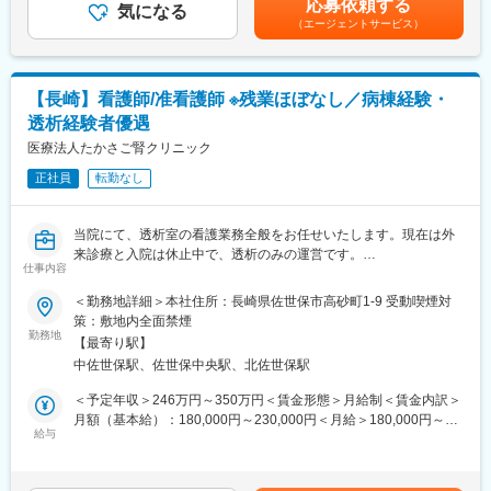
応募依頼する
医療費等生活支援補助、住宅ローン等生活支援補助・大学等奨学
気になる
円・制限手当1000円～4000円賃金はあくまでも目安の金額であ
（エージェントサービス）
金救済補助、育児介護両立支援補助等など
り、選考を通じて上下する可能性があります。月給(月額)は固定手
当を含めた表記です。
■当法人について：
◇事業内容：高齢者福祉・介護（施設・在宅）、医療
【長崎】看護師/准看護師 ※残業ほぼなし／病棟経験・
当法人は2011年4月、西海市より福祉施設及び医療機関の事業譲
透析経験者優遇
渡を受け、福祉・医療の複合施設にて「切れ目のない医療と介護
の総合提供」を目指しています。
医療法人たかさご腎クリニック
正社員
転勤なし
当院にて、透析室の看護業務全般をお任せいたします。現在は外
来診療と入院は休止中で、透析のみの運営です。
仕事内容
■業務内容：
・健康観察（血圧、体温、バイタル測定、身長、体重、栄養状態
＜勤務地詳細＞本社住所：長崎県佐世保市高砂町1-9 受動喫煙対
管理）
策：敷地内全面禁煙
・穿刺（2人穿刺）
勤務地
【最寄り駅】
・他職種カンファレンスやミーティング
中佐世保駅、佐世保中央駅、北佐世保駅
・カルテ記録（電子カルテ導入済 ※一部紙カルテ運用）
・看護計画実践
＜予定年収＞246万円～350万円＜賃金形態＞月給制＜賃金内訳＞
・バスキュラーアクセス管理
月額（基本給）：180,000円～230,000円＜月給＞180,000円～
・患者様、ご家族との連携やサポート など
給与
230,000円＜昇給有無＞有＜残業手当＞有＜給与補足＞■昇給：年
＜看護体制＞日勤4～6名／準夜勤4～5名
1回■賞与：年2回（計2ヶ月分/昨年実績）■資格手当：10,000円～
<透析時間>
20,000円（保有資格による）■準夜勤手当：3,000円／回■宿直手