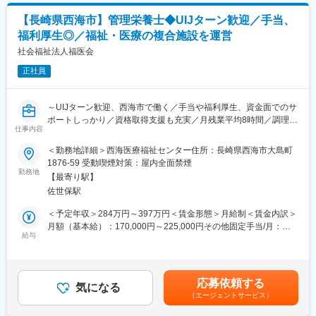
表記です。
■日浦病院の特徴：
【長崎県西海市】管理栄養士◆UIJターン歓迎／手当、
◎日浦病院には外来及び一般病棟・特殊疾患病棟・医療療養病
福利厚生◎／福祉・医療の複合施設を運営
棟・地域包括ケア病棟の4病棟があります。適性に応じ配属部門は
考慮されます。また意欲に応じ、オペや内視鏡室に挑戦する機会
社会福祉法人福医会
を得ることもできます。
正社員
◎子育て経験のあるママスタッフも多数活躍しています。お子さ
んの急な発熱などの体調不良には深い理解があります。シフトの
時間帯も柔軟性を持ち相談をいただける体制です。
～UIJターン歓迎、西海市で働く／手当や福利厚生、資金面でのサ
ポートしっかり／資格取得支援も充実／月残業平均8時間／調理は
■病床：
仕事内容
外注で、栄養管理に専念／「切れ目のない医療と介護の総合提供
199床（一般病棟56床、特殊疾患病棟40床、医療療養病棟53床、
を」目指す福祉・医療の複合施設～
＜勤務地詳細＞西海医療福祉センター住所：長崎県西海市大島町
地域包括ケア病棟50床）
1876-59 受動喫煙対策：屋内全面禁煙
■仕事内容：
勤務地
■来院数：2017年度実績
【最寄り駅】
・福祉施設やクリニックにおいて、嗜好や既往歴等個々の入居
1日平均外来患者数 約131名、1日平均通所リハ利用者数 約41
佐世保駅
者、入所者に応じた栄養計画の作成及び栄養指導を行います。ま
名
たそれに伴う関連業務も担当します。
＜予定年収＞284万円～397万円＜賃金形態＞月給制＜賃金内訳＞
1日平均入院患者数 約187名、一般病棟平均在院日数 18日
・当法人の厨房業務は外注しています。委託先との連携や栄養マ
月額（基本給）：170,000円～225,000円その他固定手当/月：
ネジメント、管理業務としての厨房業務等それに付随する業務及
給与
24,500円～50,000円＜月給＞194,500円～275,000円＜昇給有無
び雑務を行います。
＞有＜残業手当＞有＜給与補足＞■賞与：年2回（計3ヶ月分※前年
変更の範囲：会社の定める業務
度実績）■その他固定手当：・固定残業手当：月6.1～7.5ｈ分／
■対象拠点：
11000円～12000円（超過分は別途支給）・資格職務手当：4000
応募依頼する
・施設事業所／特別養護老人ホーム（50床）、短期入所（8床）
気になる
円～6000円・処遇改善手当8500円～28000円・制限手当1000円
（エージェントサービス）
介護療養型老人保健施設（54床）短期（6床）
～4000円賃金はあくまでも目安の金額であり、選考を通じて上下
・通所事業所（デイケア）訪問事業所
する可能性があります。月給(月額)は固定手当を含めた表記です。