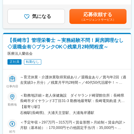
＞有＜残業手当＞有＜給与補足＞■昇給：あり■賞与：年2回（計
また、受講ペースは任意ですので時期的に家庭を重視したい、子
等の身体介助及び掃除・洗濯・調理の生活援助をお願いします。
2.8ヶ月分※前年度実績）■その他固定手当：・固定残業手当：5.8
育て世帯などの方は自身の周辺環境に応じて進めることも可能で
その他、レクリエーション・余暇活動・外出支援、行事の企画と
～9時間分／7,500円～15,000円（超過分は別途支給）・資格／職
す。
応募依頼する
実施等がございます。
気になる
務手当1,500円～5,000円・処遇改善手当5,000円～25,000円・制
誕生日月には自己研鑽を促進するため研修費を一時金支給した
（エージェントサービス）
趣味や個性を理解し、不安を安心感に変え、コミュニケーション
限手当1,000円～2,000円賃金はあくまでも目安の金額であり、選
り、入職時や資格取得時にも一時金を支給しています。まとまっ
を重視し、心地よさや充実感のある職場作りを心がけています。
考を通じて上下する可能性があります。月給(月額)は固定手当を含
た資格取得費が必要な場合は法人の無利子奨学金の設置もありま
めた表記です。
す。
■魅力：
【長崎市】管理栄養士 ～実務経験不問！厨房調理なし
賞与や昇給のための人事考課制度とは別に、介護従事者処遇改善
◇退職金有◇ブランクOK◇残業月2時間程度～
におけるスキルアップ研修制度を設けていますので内部・外部研
修を通じ働きながら自身の技術や知識・介護における快互の構築
医療法人蘭佑会
を目指すことができます。これに順じて修了ごとに手当は加算さ
正社員
転勤なし
れる仕組
みとなっていますので積極的に知識や技術を身につけられた方は
手当が高くなるよう設定しています。
～育児休業・介護休業取得実績あり／退職金あり／賞与年2回（過
また、受講ペースは任意ですので時期的に家庭を重視したい、子
去実績3ヶ月分）／残業月平均2時間～／40代50代活躍中！～
育て世帯などの方は自身の周辺環境に応じて進めることも可能で
仕事内容
す。
■業務内容：
＜勤務地詳細＞老人保健施設 ダイヤランド崎望館住所：長崎県
誕生日月には自己研鑽を促進するため研修費を一時金支給した
介護老人保健施設（定員75名）における管理栄養士業務全般をお
長崎市ダイヤランド3丁目31-3 勤務地最寄駅：長崎電気軌道 大浦
り、入職時や資格取得時にも一時金を支給しています。まとまっ
任せします。
勤務地
支線／石橋駅受動喫煙対策：屋内全面禁煙変更の範囲：会社の定
た資格取得費が必要な場合は法人の無利子奨学金の設置もありま
【最寄り駅】
・施設利用者の状態にあった食事箋の決定・栄養管理
める事業所
す。
石橋駅(長崎県)、大浦天主堂駅、大浦海岸通駅
・厨房業者との連絡調整
・利用者の嚥下機能
＜予定年収＞297万円～315万円＜賃金形態＞月給制＜賃金内訳＞
■当法人について：
・口腔機能のチェック
月額（基本給）：170,000円その他固定手当/月：35,000円～
◇事業内容：高齢者福祉・介護（施設・在宅）、医療
・会議への参加
給与
50,000円＜月給＞205,000円～220,000円＜昇給有無＞無＜残業手
当法人は2011年4月、西海市より福祉施設及び医療機関の事業譲