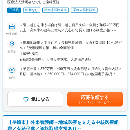
て働ける環境が整っているため、あなたの未来のキャリアをしっ
医療法人清明会なでしこ歯科医院
かりとサポートします。
正社員
転勤なし
職種未経験歓迎
業種未経験歓迎
■運営する施設【ダイヤランド崎望館】について：
ダイヤランド崎望館では、自立支援をモットーに介護サービスを
～引っ越しを伴う場合は引っ越し費用支給／全員が年収400万円
提供しています。医師、看護師、介護士、作業療法士といった多
以上・高水準の給与と賞与／安心して長く働ける制度が整う～
職種のスタッフが協力し、ご利用者様の心身のケアや在宅復帰を
仕事内容
サポートしています。
■業務概要：
＜勤務地詳細＞本社住所：長崎県長崎市小ケ倉町3-195-19 七洋ビ
正社員の歯科衛生士を募集します。
ル１F受動喫煙対策：屋内全面禁煙
◇施設概要
経験の有無は問いません。院内研修や定期的なウェブセミナーな
勤務地
・定員：入所75名／通所50名
【最寄り駅】
ど、教育体制が整っており、スキルアップしやすい環境です。
・居室：個室11室／2人室2室／4人室15室
石橋駅(長崎県)、大浦天主堂駅、大浦海岸通駅
■業務詳細：
＜予定年収＞370万円～400万円＜賃金形態＞月給制＜賃金内訳＞
◇施設の特徴
歯科衛生士業務及びそれに付帯する業務
月額（基本給）：250,000円～274,000円その他固定手当/月：
・静かなダイヤランド団地内に位置しています。
・スケーリング
給与
50,000円＜月給＞300,000円～324,000円＜昇給有無＞有＜残業手
・訪問リハビリ、通所リハビリ、短期入所療養介護、居宅介護支
・歯石除去、歯面清掃
当＞有＜給与補足＞※賃金は経験スキルを考慮の上、決定します。
援などの在宅生活支援を実施しています。
・ブラッシング指導
■その他固定手当：職務手当10,000円＋歯科衛生士手当40,000円■
・病状が安定し入院治療の必要がない方で、リハビリテーション
・アシスト
賞与：年2回（4月・10月）■昇給：年1回（1月）※過去実績：1箇
や看護が必要な要介護認定者を対象とした支援を行っています。
応募依頼する
気になる
月単位で2,000円賃金はあくまでも目安の金額であり、選考を通じ
・隣接する関連施設の特別養護老人ホームと密接に連携していま
（エージェントサービス）
■勤務時間：
て上下する可能性があります。月給(月額)は固定手当を含めた表記
す。
［月火］8:30～19:00（休憩90分）
です。
［水木金］8:30～20:00（休憩90分）
◇利用者
［土曜］8:30～16:00（休憩60分）
要支援1：1%
【長崎市】外来看護師～地域医療を支える中核医療組
※残業ほぼなし
要支援2：11.2%
織／有給促進／資格取得支援あり～