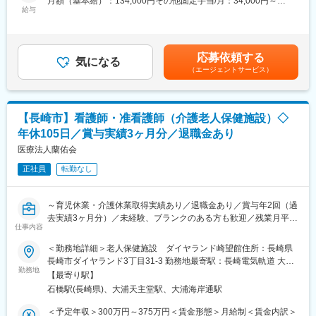
月額（基本給）：134,000円その他固定手当/月：34,000円～
援などの在宅生活支援を実施しています。
給与
52,000円＜月給＞168,000円～186,000円＜昇給有無＞有＜残業手
・病状が安定し入院治療の必要がない方で、リハビリテーション
■入社後のフォロー・教育体制：
当＞有＜給与補足＞■賞与：年2回（過去実績：計3.0ヶ月分）■上
や看護が必要な要介護認定者を対象とした支援を行っています。
有資格者・経験者はもちろん、無資格・未経験の方もご応募可能
記「その他固定手当/月」内訳：業務手当29,000円＋資格手当0～
・隣接する関連施設の特別養護老人ホームと密接に連携していま
です。
15,000円＋処遇改善手当5,000円～8,000円■別途手当あり：・皆
す。
応募依頼する
OJTや各種研修もあるので、安心してお仕事スタートして頂けま
気になる
勤手当：10,000円/月・夜勤手当：７,000円/回 ※介護福祉士は
◇利用者
（エージェントサービス）
す。
8,000円/回賃金はあくまでも目安の金額であり、選考を通じて上
要支援1：1%
また、介護実務者研修取得のための受講料援助制度があるなど、
下する可能性があります。月給(月額)は固定手当を含めた表記で
要支援2：11.2%
スタッフの成長をバックアップしてくださいます。
す。
要介護1：38.8%
残業は月平均5時間とほぼないので、終業後のご自身の時間も大切
要介護2：22.4%
【長崎市】看護師・准看護師（介護老人保健施設）◇
にできますよ。
要介護3：12.2%
年休105日／賞与実績3ヶ月分／退職金あり
要介護4：12.2%
■医療法人蘭佑会について：
医療法人蘭佑会
要介護5：2%
長崎県内で、【医療法人蘭佑会 はまべ外科クリニック】【ダイヤ
◇従業員
正社員
転勤なし
ランド崎望館】の運営、及び訪問リハビリ等の付随する介護・医
フルタイム100%
療サービスを展開しています。
男性70%／女性30%
◇従業員の経験年数
～育児休業・介護休業取得実績あり／退職金あり／賞与年2回（過
■運営する施設【ダイヤランド崎望館】について：
1年～3年未満：33.3%
去実績3ヶ月分）／未経験、ブランクのある方も歓迎／残業月平均
ダイヤランド崎望館では、自立支援をモットーに介護サービスを
仕事内容
10年以上：66.7%
3時間～
提供しています。医師、看護師、介護士、作業療法士といった多
◇従業員の年齢構成
＜勤務地詳細＞老人保健施設 ダイヤランド崎望館住所：長崎県
職種のスタッフが協力し、ご利用者様の心身のケアや在宅復帰を
40歳～49歳：66.7%
■業務内容：
長崎市ダイヤランド3丁目31-3 勤務地最寄駅：長崎電気軌道 大浦
サポートしています。
50歳～59歳：33.3%
看護業務全般をお任せします。
勤務地
支線／石橋駅受動喫煙対策：屋内全面禁煙変更の範囲：会社の定
◇施設概要
【最寄り駅】
・通院介助
める事業所
・定員：入所75名／通所50名
石橋駅(長崎県)、大浦天主堂駅、大浦海岸通駅
変更の範囲：会社の定める業務
・バイタルチェック、配薬、軟膏塗布
・居室：個室11室／2人室2室／4人室15室
・食事介助
＜予定年収＞300万円～375万円＜賃金形態＞月給制＜賃金内訳＞
◇施設の特徴