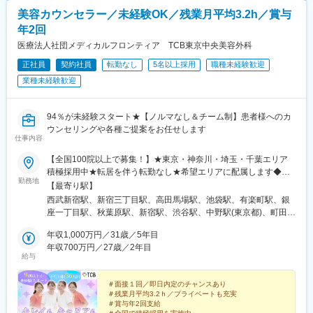
美容カウンセラー／未経験OK／残業月平均3.2h／賞与
年2回
医療法人社団メディカルフロンティア TCB東京中央美容外科
正社員
契約社員
転勤なし
5名以上採用
職種未経験歓迎
業種未経験歓迎
94％が未経験スタート★【ノルマなし＆チーム制】患者様へのカ
ウンセリングや各種ご提案をお任せします
仕事内容
【全国100院以上で募集！】★東京・神奈川・埼玉・千葉エリア
積極採用中★転居を伴う転勤なし★希望エリアに配属します◆ク
勤務地
リニック一覧＜全国100院以上展開＞【北海道・東北】旭川駅前
【最寄り駅】
院、青森院、盛岡院、秋田院、山形院、仙台駅前院、福島院、郡
西武新宿駅、新宿三丁目駅、高田馬場駅、池袋駅、有楽町駅、銀
山院 など【関東】新宿東口院、池袋駅前院、品川院、秋葉原
座一丁目駅、秋葉原駅、新宿駅、渋谷駅、中野駅(東京都)、町田
院、町田院、八王子院、千葉東口院、柏院、船橋院、川崎院、新
駅、立川北駅、八王子駅、品川駅、北千住駅、自由が丘駅、新横
横浜院、大宮東口院、水戸院、つくば院、宇都宮院、高崎院、前
年収1,000万円／31歳／5年目
浜駅、横浜駅、川崎駅、藤沢駅、本厚木駅、大宮駅(埼玉県)、川口
橋院 など【中部】名古屋駅前院 、名古屋栄院、金山院、岐阜
年収700万円／27歳／2年目
駅、川越駅、南越谷駅、宇都宮駅、水戸駅、つくば駅、千葉駅、
給与
院、静岡院、浜松院、三島院、新潟院、金沢院、福井院、富山
京成千葉駅、柏駅、京成船橋駅、松戸駅、高崎駅、前橋駅、旭川
院、長野院、松本院、山梨甲府駅前院 など【近畿】梅田大阪駅
駅、さっぽろ駅、あおば通駅、福島駅(福島県)、郡山駅(福島県)、
前院、大阪阪急梅田駅前院、枚方院、天王寺院、堺院、なんば
＃面接１回／即日内定のチャンスあり
青森駅、盛岡駅、山形駅、秋田駅、矢場町駅、近鉄名古屋駅、金
＃残業月平均3.2ｈ／プライベートも充実
院、心斎橋院、京都駅前院、奈良院、和歌山院、四日市院 など
山駅(愛知県)、豊田市駅、駅前大通駅、名鉄岐阜駅、静岡駅、新浜
＃賞与年2回支給
【中四国】広島院、福山院、松山院、高松院、高知院、徳島院、