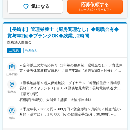
（1）月・水・金 3クール（8:15～22:30）
当：8,000～10,000円／回（現在病棟はクローズしていますので
応募依頼する
（2）火・木・土 1クール（8:15～13:30）
気になる
宿直なしです）賃金はあくまでも目安の金額であり、選考を通じ
（エージェントサービス）
※勉強会などは（2）の午後（土曜を除く業務時間内）に実施【変
て上下する可能性があります。月給(月額)は固定手当を含めた表記
更の範囲：当社業務全般】
です。
■就業環境：
・立地は、国道から一本入ってすぐ、市役所が目の前にありま
【長崎市】管理栄養士（厨房調理なし）◆退職金有◆
す。コンビニまで徒歩1分。車通勤9割ほど、電車・バス通勤1割
賞与年2回◆ブランクOK◆残業月2時間
ほどです。市内在住のスタッフがほとんどですが、市外から通勤
しているスタッフもおります。（準夜勤後は終バスがないため、
医療法人蘭佑会
駅までタクシーチケットを使っています※クリニック負担）
正社員
転勤なし
・大学病院や周辺医療機関ともしっかり連携し、職員の皆さまが
長く安心して勤務できる環境をどんどん作っていきたいと思って
います。人事担当、事務長含めしっかり現場を見ていますので、
～定年以上の方も応募可（1年毎の更新制、退職金なし）／育児休
人間関係や経営面などは安心していただると思います。
業・介護休業取得実績あり／賞与年2回（過去実績3ヶ月分）／残
■たかさご腎クリニックについて：
仕事内容
業月平均2時間／40代50代活躍中～
1998年に開設したたかさご腎クリニックは、泌尿器科と人工透析
＜勤務地詳細＞老人保健施設 ダイヤランド崎望館住所：長崎県
を中心に診療を行っています。透析ベッドは22床と大きなクリニ
■業務内容：
長崎市ダイヤランド3丁目31-3 勤務地最寄駅：長崎電気軌道 大浦
ックではありませんが、患者様・スタッフと仲良く協力しながら
・介護老人保健施設にて管理栄養士業務をお任せします。
勤務地
支線／石橋駅受動喫煙対策：屋内全面禁煙変更の範囲：会社の定
運営しています。
【最寄り駅】
める事業所
古くから地域の患者様へ透析を提供してきており、行政や長崎大
石橋駅(長崎県)、大浦天主堂駅、大浦海岸通駅
■業務詳細：
学など地域に密着した環境です。とても良いスタッフに恵まれて
・施設利用者の状態にあった食事箋の決定・栄養管理
＜予定年収＞283万円～309万円＜賃金形態＞月給制＜賃金内訳＞
おり、常に勉強、精進し続けていくクリニックです。
・厨房業者との連絡調整
月額（基本給）：170,000円その他固定手当/月：30,000円～
衛生管理を万全にし、医師含め事務長も全職員で一丸となって患
・利用者の嚥下機能、口腔機能のチェック、及び会議への参加
給与
45,000円＜月給＞200,000円～215,000円＜昇給有無＞無＜残業手
者様に対応しています。食事制限をされることが多い透析患者様
当＞有＜給与補足＞■賞与：年2回（過去実績：計3.0ヶ月分）■そ
に、とても美味しく栄養バランスの取れた食事を提供していきた
■医療法人蘭佑会について：