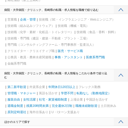
南松浦郡（新上五島町）
病院・大学病院・クリニック、長崎県の転職・求人情報を職種で絞り込む
営業職
企画・管理
技術職（SE・インフラエンジニア・Webエンジニア）
技術職（組み込みソフトウェア）
技術職（機械・電気）
技術職（化学・素材・化粧品・トイレタリー）
技術職（食品・香料・飼料）
技術職・専門職（建設・建築・不動産・プラント・工場）
専門職（コンサルティングファーム・専門事務所・監査法人）
クリエイター・クリエイティブ職
販売・サービス職
公務員・教員・農林水産関連職
事務・アシスタント
医療系専門職
金融系専門職
病院・大学病院・クリニック、長崎県の転職・求人情報をこだわり条件で絞り込
む
第二新卒歓迎
外資系企業
年間休日120日以上
フレックス勤務
管理職・マネジャー
英語を活かす
学歴不問
転勤なし（勤務地限定）
服装自由
女性活躍
社宅・家賃補助制度
上場企業
中国語を活かす
退職金制度
残業20時間未満
完全週休2日制
職種未経験歓迎
土日祝休み
原則定時退社
海外出張あり
U・Iターン支援あり
ほかのエリアで探す