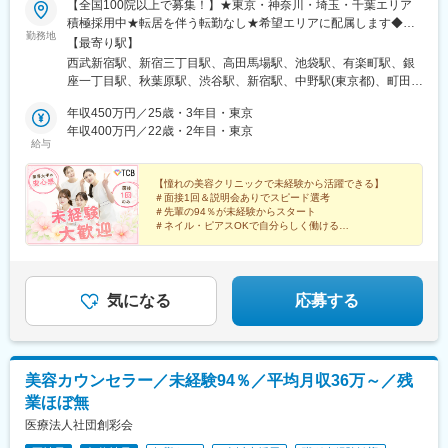
の後は人口減少による患者、医療者ともに減少していきます。
【全国100院以上で募集！】★東京・神奈川・埼玉・千葉エリア
そのような社会情勢の変化を見据えて、グループ法人としての一
積極採用中★転居を伴う転勤なし★希望エリアに配属します◆ク
勤務地
体となって事業展開できる強みを活かし、安全で安心な医療介護
リニック一覧＜全国100院以上展開＞【北海道・東北】旭川駅前
【最寄り駅】
提供体制・就労環境を作るべく、これまでの医療サービス、医療
院、青森院、盛岡院、秋田院、山形院、仙台駅前院、福島院、郡
西武新宿駅、新宿三丁目駅、高田馬場駅、池袋駅、有楽町駅、銀
機関支援会社の枠にとらわれずにチャレンジしていきたいと思っ
山院 など【関東】新宿東口院、池袋駅前院、品川院、秋葉原
座一丁目駅、秋葉原駅、渋谷駅、新宿駅、中野駅(東京都)、町田
ています。
院、町田院、八王子院、千葉東口院、柏院、船橋院、川崎院、新
駅、立川北駅、八王子駅、品川駅、北千住駅、自由が丘駅、新横
その上で、10年以内に母体である株式会社の上場も見据え運営し
横浜院、大宮東口院、水戸院、つくば院、宇都宮院、高崎院、前
年収450万円／25歳・3年目・東京
浜駅、横浜駅、川崎駅、藤沢駅、本厚木駅、大宮駅(埼玉県)、川口
ていきたいと考えております。
橋院 など【中部】名古屋駅前院 、名古屋栄院、金山院、岐阜
年収400万円／22歳・2年目・東京
駅、川越駅、南越谷駅、宇都宮駅、水戸駅、つくば駅、千葉駅、
給与
院、静岡院、浜松院、三島院、新潟院、金沢院、福井院、富山
京成千葉駅、柏駅、京成船橋駅、松戸駅、高崎駅、前橋駅、旭川
変更の範囲：無
院、長野院、松本院、山梨甲府駅前院 など【近畿】梅田大阪駅
駅、さっぽろ駅、あおば通駅、福島駅(福島県)、郡山駅(福島県)、
前院、大阪阪急梅田駅前院、枚方院、天王寺院、堺院、なんば
【憧れの美容クリニックで未経験から活躍できる】
青森駅、盛岡駅、山形駅、秋田駅、矢場町駅、近鉄名古屋駅、金
＃面接1回＆説明会ありでスピード選考
院、心斎橋院、京都駅前院、奈良院、和歌山院、四日市院 など
山駅(愛知県)、豊田市駅、駅前大通駅、名鉄岐阜駅、静岡駅、新浜
＃先輩の94％が未経験からスタート
【中四国】広島院、福山院、松山院、高松院、高知院、徳島院、
松駅、三島広小路駅、長野駅、松本駅、北鉄金沢駅、新潟駅、近
＃ネイル・ピアスOKで自分らしく働ける
松江院、周南徳山駅ビル院 など【九州・沖縄】小倉院、佐賀
＃残業月平均3.2時間／プライベートも充実
鉄四日市駅、電鉄富山駅、福井駅、甲府駅、東梅田駅、大阪難波
＃月9日～10日休みでしっかりリフレッシュ
院、長崎院、熊本院、宮崎院、鹿児島院、那覇院 など【受動喫
駅、高槻市駅、大阪梅田駅(阪急線)、枚方市駅、堺東駅、天王寺駅
煙対策】屋内原則禁煙
前駅、江坂駅、心斎橋駅、京都駅、烏丸駅、三ノ宮駅、姫路駅、
近鉄奈良駅、和歌山駅、草津駅(滋賀県)、徳山駅、立町駅、福山
気になる
応募する
駅、松江駅、片原町駅(香川県)、松山市駅、蓮池町通駅、徳島駅、
西鉄久留米駅、西鉄福岡駅、平和通駅、博多駅、天神南駅、鹿児
島中央駅前駅、通町筋駅、宮崎駅、長崎駅前駅、佐賀駅、大分
駅、県庁前駅(沖縄県)、新宿西口駅、新宿駅(東京メトロ)、学習院
美容カウンセラー／未経験94％／平均月収36万～／残
下駅、東池袋駅、日比谷駅、銀座駅、岩本町駅、立川駅、京王八
業ほぼ無
王子駅、高輪台駅、奥沢駅、神奈川駅、平沼橋駅、京急川崎駅、
石上駅、新越谷駅、宇都宮駅東口駅、新千葉駅、栄町駅(千葉県)、
医療法人社団創彩会
船橋駅、札幌駅、仙台駅(地下鉄)、曽根田駅、栄駅(愛知県)、名古