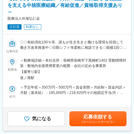
体制を整えており、先輩スタッフがしっかりとした研修やサポー
を支える中核医療組織／有給促進／資格取得支援あり
トを行います。
～
◎働きやすい環境で、利用者様に寄り添う仕事
医療法人外海弘仁会
利用者様一人ひとりに寄り添ったケアを提供することを大切にし
正社員
転勤なし
ています。チームワークを重んじるカルチャーが自慢です。同僚
たちと共に、和気あいあいとした雰囲気の中で、日々の業務に取
り組むことができます。
◇◇有給消化100％等、誰もが生き生きと働ける環境を目指して
働き方改革推進中◇日勤シフト等柔軟に相談できる◇面接1回◇長
■当法人について：
仕事内容
崎で腰を据えて働ける◇◇
◇事業内容：高齢者福祉・介護（施設・在宅）、医療
当法人は2011年4月、西海市より福祉施設及び医療機関の事業譲
＜勤務地詳細＞本社住所：長崎県長崎市下黒崎町1402 受動喫煙対
長崎県長崎市下黒崎町の外来・救急告示病院である当院で病棟看
渡を受け、福祉・医療の複合施設にて「切れ目のない医療と介護
策：敷地内全面禁煙変更の範囲：会社の定める事業所
護師として勤めていただきます。
勤務地
の総合提供」を目指しています。
【最寄り駅】
■職務内容：
道ノ尾駅
病棟での看護業務全般・入院患者様（一般病棟・療養病棟）の看
護業務
＜予定年収＞350万円～500万円＜賃金形態＞月給制＜賃金内訳＞
・患者さんのアセスメント（疾患や状態に関する情報収集・バイ
月額（基本給）：185,000円～218,920円その他固定手当/月：
タルサインのチェックなども）
給与
44,000円～111,500円＜月給＞229,000円～330,420円＜昇給有無
・清拭・入浴介助などの清潔ケア、排泄ケア
＞有＜残業手当＞有＜給与補足＞■昇給： 年1回■賞与： 年2回※昨
・採血・点滴・注射などの処置
年実績3,5ヶ月分■手当体制：処遇改善手当： 19千円職務手当：
・ドレーン管理
25千円夜勤手当： 13千円/回（2交代制）準夜手当： 5千円/回（3
応募依頼する
・服薬管理
気になる
交代制）深夜手当： 65百円/回（3交代制）住宅手当： 2万円寡婦
（エージェントサービス）
・配膳や食事介助
（夫）手当： 2万円賃金はあくまでも目安の金額であり、選考を
・看護記録 等
通じて上下する可能性があります。月給(月額)は固定手当を含めた