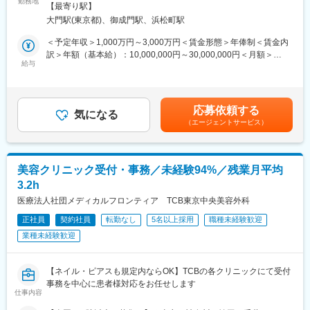
診療のみが良い方には経営管理は求めません。
勤務地
煙対策：屋内全面禁煙＜勤務地詳細3＞本社住所：東京都港区芝大
提供体制・就労環境を作るべく、これまでの医療サービス、医療
【最寄り駅】
ご希望の方には拠点やグループ全体の経営管理についてもお任せ
門1-2-14 H1O浜松町13階受動喫煙対策：屋内全面禁煙変更の範
機関支援会社の枠にとらわれずにチャレンジしていきたいと思っ
大門駅(東京都)、御成門駅、浜松町駅
します。
囲：会社の定める事業所
ています。
3）以下はご希望に応じて業務として想定
＜予定年収＞1,000万円～3,000万円＜賃金形態＞年俸制＜賃金内
その上で、10年以内に母体である株式会社の上場も見据え運営し
・事業承継におけるM＆A・PMI業務各種
訳＞年額（基本給）：10,000,000円～30,000,000円＜月額＞
ていきたいと考えております。
・各地拠点の組織開発、スタッフ対話、研修等
給与
833,333円～2,500,000円（12分割）＜昇給有無＞有＜残業手当＞
無＜給与補足＞・残業手当無・22時～翌5時における深夜・休日
変更の範囲：無
■当社について
割増賃金は、深夜割増賃金、休日割増賃金支給賃金はあくまでも
当社の創業者であり代表医師を務めている今野健一郎が、2018年
目安の金額であり、選考を通じて上下する可能性があります。月
応募依頼する
に事業承継した栃木県の診療所を皮切りに、その後2020年2月に
気になる
給(月額)は固定手当を含めた表記です。
（エージェントサービス）
医療法人化するとともにグループ展開を開始したことが事業の始
まりです。
2024年3月には、全国各地で承継した医療法人の今後のより良い
運営や持続的な成長を目的として本社集約型の組織設計として、
美容クリニック受付・事務／未経験94%／残業月平均
メディカルサービス法人を立ち上げました。
3.2h
今後は全国的に多数の医療法人をグループ化を加速していき、今
医療法人社団メディカルフロンティア TCB東京中央美容外科
後はグループ売上高120億円、スタッフ数1,000名を超える事業規
正社員
契約社員
転勤なし
5名以上採用
職種未経験歓迎
模に成長していく見込みです。ゆくゆくは、患者さんたちへの最
業種未経験歓迎
高のホスピタリティ、働くスタッフたちには働きやすさと十分な
待遇が実現した職場環境、そして日本全国での医療介護サービス
の持続性の３つを実現できる会社として大きく成長していくこと
【ネイル・ピアスも規定内ならOK】TCBの各クリニックにて受付
を目指して経営をしております。
事務を中心に患者様対応をお任せします
仕事内容
今後日本、特に地方では2040年までは高齢者の数が増え続け、そ