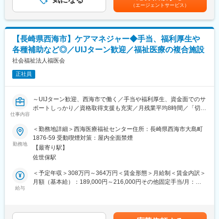
12500円処遇手当5500～30000円制限手当1000～7000円■該当者
なる強化・拡大が必要となりました。また、現在は人事業務のDX
（エージェントサービス）
タル測定や服薬管理、日常生活上の健康管理業務等の看護業務全
には夜勤手当や深夜勤務手当他支給賃金はあくまでも目安の金額
化を強力に推進しており、人事責任者と共にデジタル化による効
般、また付随する業務及びケア＊こちらの施設では夜間帯オンコ
であり、選考を通じて上下する可能性があります。月給(月額)は固
率的な体制構築を担っていただける、新しい力を必要としていま
ール当番があります。
定手当を含めた表記です。
す。
【長崎県西海市】ケアマネジャー◆手当、福利厚生や
■手当しっかり◎：
各種補助など◎／UIJターン歓迎／福祉医療の複合施設
・該当者には別途手当として以下の支給があります。
変更の範囲：会社の定める業務
夜勤手当（1回4000円or5000円）、深夜勤務手当（1回4000円
社会福祉法人福医会
or5000円）、被服手当、精勤手当（月1万円）、扶養手当（最大
正社員
月7500円）、配偶者手当（月5000円）住宅手当（最大7500円）
など
・その他臨時支給金あり（規定に該当した方）
～UIJターン歓迎、西海市で働く／手当や福利厚生、資金面でのサ
医療費等生活支援補助、住宅ローン等生活支援補助・大学等奨学
ポートしっかり／資格取得支援も充実／月残業平均8時間／「切れ
金救済補助、育児介護両立支援補助等など
仕事内容
目のない医療と介護の総合提供を」目指す福祉・医療の複合施設
～
＜勤務地詳細＞西海医療福祉センター住所：長崎県西海市大島町
1876-59 受動喫煙対策：屋内全面禁煙
■当法人について：
■仕事内容：
勤務地
◇事業内容：高齢者福祉・介護（施設・在宅）、医療
【最寄り駅】
ケアプランの作成などケアマネージャー業務全般を担当します。
当法人は2011年4月、西海市より福祉施設及び医療機関の事業譲
佐世保駅
渡を受け、福祉・医療の複合施設にて「切れ目のない医療と介護
■手当、福利厚生しっかり◎：
＜予定年収＞308万円～364万円＜賃金形態＞月給制＜賃金内訳＞
の総合提供」を目指しています。
・該当者には別途手当として以下の支給があります
月額（基本給）：189,000円～216,000円その他固定手当/月：
被服手当(月1000円)、受持歩合手当(月5000円～)扶養手当（最大
給与
21,000円～33,500円＜月給＞210,000円～249,500円＜昇給有無
月7500円）、配偶者手当（月5000円）住宅手当（最大7500円）
＞有＜残業手当＞有＜給与補足＞■賞与：年2回※状況により3回■
など
その他固定手当：・固定残業手当：月8.5～11.7ｈ分／12500円～
・その他臨時支給金あり（規定に該当した方）
20000円（超過分は別途支給）・資格職務手当：7500円～9500