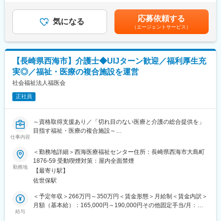
等の身体介助及び掃除・洗濯・調理の生活援助をお願いします。
当＞有＜給与補足＞■その他固定手当：・固定残業手当：7.2～
その他、レクリエーション・余暇活動・外出支援、行事の企画と
10.6時間分／10,000円～20,000円（超過分は別途支給）・資格／
応募依頼する
実施等がございます。
気になる
職務手当：6,000円～6,000円・制限手当：1,000円～3,500円・処
（エージェントサービス）
趣味や個性を理解し、不安を安心感に変え、コミュニケーション
遇改善手当：8,500円～28,000円賃金はあくまでも目安の金額で
を重視し、「快互」を目指した介護を心がけています。
あり、選考を通じて上下する可能性があります。月給(月額)は固定
手当を含めた表記です。
■就業時間について：
【長崎県西海市】介護士◆UIJターン歓迎／福利厚生充
交替制（シフト制）となります。
実◎／福祉・医療の複合施設を運営
◇シフトパターン
（1）07:00～16:00
社会福祉法人福医会
（2）10:00～19:00
正社員
（3）13:00～22:00
◇夜勤
特養：22:00～07:00（休憩60分）又は13:00～07:00（休憩120
～資格取得支援あり／「切れ目のない医療と介護の総合提供を」
分）のどちらか選択可
目指す福祉・医療の複合施設～
老健：16:00～10:00（休憩120分）
仕事内容
■仕事内容：
＜勤務地詳細＞西海医療福祉センター住所：長崎県西海市大島町
■魅力：
・特別養護老人ホーム、短期入所における介護業務、それに付随
1876-59 受動喫煙対策：屋内全面禁煙
賞与や昇給のための人事考課制度とは別に、介護従事者処遇改善
する業務
勤務地
におけるスキルアップ研修制度を設けていますので内部・外部研
【最寄り駅】
・介護療養型老人保健施設、短期（6床）における介護業務、それ
修を通じ働きながら自身の技術や知識・介護における快互の構築
佐世保駅
に付随する介護業務
を目指すことができます。これに順じて修了ごとに手当は加算さ
・在宅事業所（デイケア・訪問介護等）における介護業務、それ
＜予定年収＞266万円～350万円＜賃金形態＞月給制＜賃金内訳＞
れる仕組
に付随する介護業務
月額（基本給）：165,000円～190,000円その他固定手当/月：
みとなっていますので積極的に知識や技術を身につけられた方は
給与
15,000円～47,000円＜月給＞180,000円～237,000円＜昇給有無
手当が高くなるよう設定しています。
自立して日常生活を営むことができるように、入浴・食事・排泄