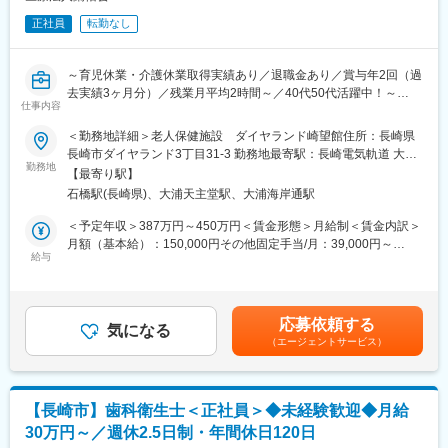
正社員
転勤なし
～育児休業・介護休業取得実績あり／退職金あり／賞与年2回（過
去実績3ヶ月分）／残業月平均2時間～／40代50代活躍中！～
仕事内容
■業務内容：
＜勤務地詳細＞老人保健施設 ダイヤランド崎望館住所：長崎県
バイタルチェック、健康管理、服薬・投薬管理
長崎市ダイヤランド3丁目31-3 勤務地最寄駅：長崎電気軌道 大浦
勤務地
支線／石橋駅受動喫煙対策：屋内全面禁煙変更の範囲：会社の定
【最寄り駅】
■魅力ポイント：
める事業所
石橋駅(長崎県)、大浦天主堂駅、大浦海岸通駅
◇自然豊かな環境で、入居者様の健康を支えるやりがい
医療法人 蘭佑会が運営する「老人保健施設 ダイヤランド崎望館」
＜予定年収＞387万円～450万円＜賃金形態＞月給制＜賃金内訳＞
では、長崎県長崎市ダイヤランドの美しい自然に囲まれた環境で
月額（基本給）：150,000円その他固定手当/月：39,000円～
看護師として働く方を募集しています。ここでは、入居者様一人
給与
43,000円＜月給＞189,000円～193,000円＜昇給有無＞有＜残業手
ひとりに寄り添い、心からのケアを提供することに専念できま
当＞有＜給与補足＞■賞与：年2回（過去実績：計2.5ヶ月分）■上
す。自然の中で四季を感じながら、入居者様の健康を支えるやり
記「その他固定手当/月」内訳：資格手当25,000円+業務手当
がいを日々感じることができる職場です。
13,000円+処遇改善手当15,000～20,000円■別途手当あり：・夜勤
応募依頼する
気になる
手当：10,000円/回・皆勤手当：10,000円/月賃金はあくまでも目
（エージェントサービス）
◇安定した雇用形態で、キャリアを長く築ける環境
安の金額であり、選考を通じて上下する可能性があります。月給
正社員として安定した雇用形態で働けるため、長期にわたるスキ
(月額)は固定手当を含めた表記です。
ルアップやキャリア形成が可能です。医療法人 蘭佑会が提供する
教育プログラムやサポート体制を活用し、看護師としてのスキル
【長崎市】歯科衛生士＜正社員＞◆未経験歓迎◆月給
をさらに磨くことができます。また、職場の雰囲気は非常に温か
30万円～／週休2.5日制・年間休日120日
く、スタッフ同士のコミュニケーションも活発です。長く安心し