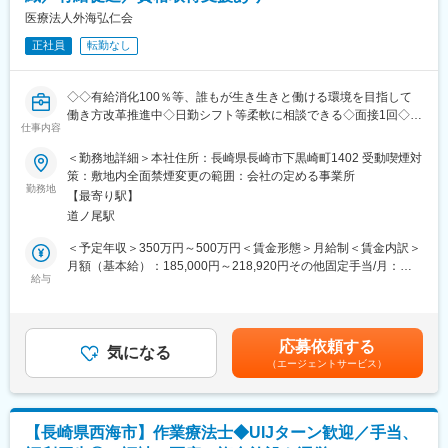
要介護1：38.8%
■診療スタイル：
医療法人外海弘仁会
要介護2：22.4%
患者さま一人ひとりにしっかりと向き合うため、1時間かけた丁寧
要介護3：12.2%
正社員
転勤なし
な診療を行っています。院長をはじめ、スタッフ全員が患者さま
要介護4：12.2%
やご家族の気持ちを大切にしながら診療にあたっています。
要介護5：2%
◇◇有給消化100％等、誰もが生き生きと働ける環境を目指して
■平均患者数：
■従業員の年齢構成：
働き方改革推進中◇日勤シフト等柔軟に相談できる◇面接1回◇長
１日平均40人（ユニットは4台です。）
仕事内容
40歳～49歳：66.7%
崎で腰を据えて働ける◇◇
子供から高齢者まであらゆる年齢層の患者様が受診されていま
50歳～59歳：33.3%
＜勤務地詳細＞本社住所：長崎県長崎市下黒崎町1402 受動喫煙対
す。
長崎県長崎市下黒崎町の外来・救急告示病院である当院で病棟看
策：敷地内全面禁煙変更の範囲：会社の定める事業所
変更の範囲：会社の定める業務
護師として勤めていただきます。
勤務地
■組織構成：
【最寄り駅】
■職務内容：
歯科医師（常勤1人／2人）、歯科衛生士（正社員4人／パート3
道ノ尾駅
病棟での看護業務全般・入院患者様（一般病棟・療養病棟）の看
人）、歯科助手、受付（パート1人）
護業務
＜予定年収＞350万円～500万円＜賃金形態＞月給制＜賃金内訳＞
・患者さんのアセスメント（疾患や状態に関する情報収集・バイ
月額（基本給）：185,000円～218,920円その他固定手当/月：
■魅力：
タルサインのチェックなども）
給与
44,000円～111,500円＜月給＞229,000円～330,420円＜昇給有無
・引っ越しを伴う場合は、引っ越し費用として最大10万円の支給
・清拭・入浴介助などの清潔ケア、排泄ケア
＞有＜残業手当＞有＜給与補足＞■昇給： 年1回■賞与： 年2回※昨
あり
・採血・点滴・注射などの処置
年実績3,5ヶ月分■手当体制：処遇改善手当： 19千円職務手当：
・誕生日にはスタッフ同士でお祝いするなど、チームの雰囲気も
・ドレーン管理
25千円夜勤手当： 13千円/回（2交代制）準夜手当： 5千円/回（3
良好
応募依頼する
・服薬管理
気になる
交代制）深夜手当： 65百円/回（3交代制）住宅手当： 2万円家族
・産休期間中の手当支給制度あり
（エージェントサービス）
・配膳や食事介助
手当： 2万円賃金はあくまでも目安の金額であり、選考を通じて
・時短正社員制度あり
・看護記録 等
上下する可能性があります。月給(月額)は固定手当を含めた表記で
・週休2.5日制で、季節休暇は年3回、年間休日は120日、有給消
す。
化率80％以上
■日浦病院の特徴：
・正社員の歯科衛生士は全員が年収400万円以上
【長崎県西海市】作業療法士◆UIJターン歓迎／手当、
◎日浦病院には外来及び一般病棟・特殊疾患病棟・医療療養病