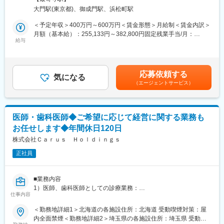
変更の範囲：会社の定める業務
元々地域で長く運営をされていた診療所や介護施設の運営を引き
埼玉県の各施設住所：埼玉県 受動喫煙対策：屋内全面禁煙変更の
機関支援会社の枠にとらわれずにチャレンジしていきたいと思っ
大門駅(東京都)、御成門駅、浜松町駅
継ぎ、日本のそれぞれの地域での医療や介護を守り発展させてい
範囲：会社の定める事業所
ています。
くことをビジョンに掲げて、法人グループを運営しています。
＜予定年収＞400万円～600万円＜賃金形態＞月給制＜賃金内訳＞
その上で、10年以内に母体である株式会社の上場も見据え運営し
月額（基本給）：255,133円～382,800円固定残業手当/月：
ていきたいと考えております。
■当社について
給与
78,200円～117,200円（固定残業時間40時間0分/月）超過した時
当社の創業者であり代表医師を務めている今野健一郎が、2018年
間外労働の残業手当は追加支給＜月給＞333,333円～500,000円
変更の範囲：無
に事業承継した栃木県の診療所を皮切りに、その後2020年2月に
（一律手当を含む）＜昇給有無＞有＜残業手当＞有賃金はあくま
医療法人化するとともにグループ展開を開始したことが事業の始
でも目安の金額であり、選考を通じて上下する可能性がありま
応募依頼する
まりです。
気になる
す。月給(月額)は固定手当を含めた表記です。
（エージェントサービス）
2024年3月には、全国各地で承継した医療法人の今後のより良い
運営や持続的な成長を目的として本社集約型の組織設計として、
メディカルサービス法人を立ち上げました。
医師・歯科医師◆ご希望に応じて経営に関する業務も
今後は全国的に多数の医療法人をグループ化を加速していき、今
お任せします◆年間休日120日
後はグループ売上高120億円、スタッフ数1,000名を超える事業規
模に成長していく見込みです。ゆくゆくは、患者さんたちへの最
株式会社Ｃａｒｕｓ Ｈｏｌｄｉｎｇｓ
高のホスピタリティ、働くスタッフたちには働きやすさと十分な
正社員
待遇が実現した職場環境、そして日本全国での医療介護サービス
の持続性の３つを実現できる会社として大きく成長していくこと
を目指して経営をしております。
■業務内容
1）医師、歯科医師としての診療業務：
今後日本、特に地方では2040年までは高齢者の数が増え続け、そ
仕事内容
常勤、または非常勤としての関わりなど、診療の日数はご相談可
の後は人口減少による患者、医療者ともに減少していきます。
能です。
＜勤務地詳細1＞北海道の各施設住所：北海道 受動喫煙対策：屋
そのような社会情勢の変化を見据えて、グループ法人としての一
2）経営管理・企画を含む経営全般：
内全面禁煙＜勤務地詳細2＞埼玉県の各施設住所：埼玉県 受動喫
体となって事業展開できる強みを活かし、安全で安心な医療介護