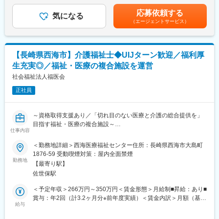
の他固定手当：・資格手当15,000円～20,000円・処遇改善手当
いと思っています。
長崎県内で、【医療法人蘭佑会 はまべ外科クリニック】【ダイヤ
15,000円～25,000円■別途手当あり：・皆勤手当：5,000円賃金は
応募依頼する
ランド崎望館】の運営、及び訪問リハビリ等の付随する介護・医
気になる
あくまでも目安の金額であり、選考を通じて上下する可能性があ
（エージェントサービス）
療サービスを展開しています。
ります。月給(月額)は固定手当を含めた表記です。
■運営する施設【ダイヤランド崎望館】について：
ダイヤランド崎望館では、自立支援をモットーに介護サービスを
【長崎県西海市】介護福祉士◆UIJターン歓迎／福利厚
提供しています。医師、看護師、介護士、作業療法士といった多
生充実◎／福祉・医療の複合施設を運営
職種のスタッフが協力し、ご利用者様の心身のケアや在宅復帰を
サポートしています。
社会福祉法人福医会
正社員
◇施設概要
・定員：入所75名／通所50名
・居室：個室11室／2人室2室／4人室15室
～資格取得支援あり／「切れ目のない医療と介護の総合提供を」
目指す福祉・医療の複合施設～
◇施設の特徴
仕事内容
・静かなダイヤランド団地内に位置しています。
■仕事内容：
＜勤務地詳細＞西海医療福祉センター住所：長崎県西海市大島町
・訪問リハビリ、通所リハビリ、短期入所療養介護、居宅介護支
下記の事業所での直接介護業務及びそれに付随する介護業務をお
1876-59 受動喫煙対策：屋内全面禁煙
援などの在宅生活支援を実施しています。
任せします。
勤務地
・病状が安定し入院治療の必要がない方で、リハビリテーション
【最寄り駅】
・施設事業所（特別養護老人ホーム50床、短期入所8床、介護療
や看護が必要な要介護認定者を対象とした支援を行っています。
佐世保駅
養型介護保健施設54床、短期6床）
・隣接する関連施設の特別養護老人ホームと密接に連携していま
・通所事業所（デイケア）
＜予定年収＞266万円～350万円＜賃金形態＞月給制■昇給：あり■
す。
・訪問事業所（訪問介護）
賞与：年2回（計3.2ヶ月分※前年度実績）＜賃金内訳＞月額（基本
給与
給）：170,000円～215,000円その他固定手当/月：25,500円～
変更の範囲：会社の定める業務
自立して日常生活を営むことができるように、入浴・食事・排泄
57,500円＜月給＞195,500円～272,500円＜昇給有無＞有＜残業手