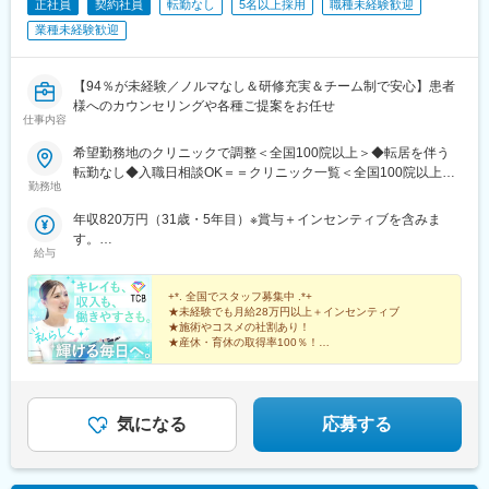
正社員
契約社員
転勤なし
5名以上採用
職種未経験歓迎
屋駅、西高蔵駅、新豊田駅、新豊橋駅、岐阜駅、新静岡駅、浜松
業種未経験歓迎
駅、三島田町駅、市役所前駅(長野県)、金沢駅、あすなろう四日市
駅、電鉄富山駅・エスタ前駅、福井駅(福井県)、大阪梅田駅(阪神
線)、なんば駅(地下鉄)、高槻駅、梅田駅(地下鉄)、宮之阪駅、大阪
【94％が未経験／ノルマなし＆研修充実＆チーム制で安心】患者
阿部野橋駅、四ツ橋駅、七条駅、四条駅(京都市営)、三宮駅(神戸
様へのカウンセリングや各種ご提案をお任せ
新交通)、山陽姫路駅、田中口駅、八丁堀駅(広島県)、高松築港
仕事内容
駅、高知橋駅、眉山ロープウェイ山麓駅、天神駅、小倉駅(福岡
県)、東比恵駅、鹿児島中央駅、水道町駅、五島町駅、旭橋駅、西
希望勤務地のクリニックで調整＜全国100院以上＞◆転居を伴う
早稲田駅、末広町駅(東京都)、立川南駅、高輪ゲートウェイ駅、九
転勤なし◆入職日相談OK＝＝クリニック一覧＜全国100院以上展
勤務地
品仏駅、新高島駅、東宿郷駅、葭川公園駅、大神宮下駅、大通
開＞＝＝【北海道・東北】旭川駅前院、札幌駅前院、青森院、盛
駅、仙台駅、栄町駅(愛知県)、国際センター駅、日吉町駅、第一通
岡院、秋田院、山形院、仙台駅前院、福島院、郡山院など【関
年収820万円（31歳・5年目）※賞与＋インセンティブを含みま
り駅、三島駅、七ツ屋駅、富山駅、福井城址大名町駅、なんば駅
東】新宿東口院、池袋駅前院、品川院、秋葉原院、町田院、八王
す。
(南海線)、大阪駅、天王寺駅、西大橋駅、五条駅(京都市営)、京都
子院、千葉東口院、柏院、船橋院、川崎院、新横浜院、大宮東口
給与
年収550万円（27歳・2年目）※賞与＋インセンティブを含みま
河原町駅、神戸三宮駅(阪神)、本通駅、高松駅(香川県)、南堀端
院、水戸院、つくば院、宇都宮院、高崎院、前橋院など【中部】
す。
駅、はりまや橋駅、旦過駅、高見橋駅、熊本城・市役所前駅、長
名古屋栄院、岐阜院、静岡院、浜松院、三島院、新潟院、金沢
+*. 全国でスタッフ募集中 .*+
崎駅(長崎県)、美栄橋駅
院、福井院、富山院、長野院、松本院、山梨甲府駅前院など【近
★未経験でも月給28万円以上＋インセンティブ
★施術やコスメの社割あり！
畿】大阪駅前院、天王寺院、京都駅前院、奈良院、姫路院、神戸
★産休・育休の取得率100％！
院、和歌山院、四日市院など【中四国】広島院、福山院、松山
院、高松院、高知院、徳島院、松江院、周南徳山駅ビル院【九
先輩スタッフの94％が未経験からの挑戦！
州・沖縄】福岡博多院、小倉院、佐賀院、長崎院、熊本院、宮崎
美容業界が初めてという方も安心してスキルを身に付け
られます♪
院、鹿児島院、那覇院など※受動喫煙対策あり
気になる
応募する