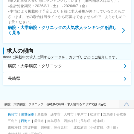
※求人応募数の多い順にランキングしています（非公開求人は除く）。
※集計対象期間：2026/8/1（土）～2026/8/7（金）
※事情により掲載終了予定日よりも前に求人募集が終了していることもご
ざいます。その場合は当サイトから応募はできませんので、あらかじめご
了承ください。
病院・大学病院・クリニック
の人気求人ランキングを詳し
く見る
求人の傾向
dodaに掲載中の求人に関するデータを、カテゴリごとにご紹介します。
病院・大学病院・クリニック
長崎県
病院・大学病院・クリニック、長崎県の転職・求人情報をエリアで絞り込む
長崎市
佐世保市
島原市
諫早市
大村市
平戸市
松浦市
対馬市
壱岐市
五島市
西海市
雲仙市
南島原市
西彼杵郡（長与町、時津町）
東彼杵郡（東彼杵町、川棚町、波佐見町）
北松浦郡（小値賀町、佐々町）