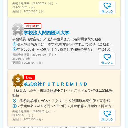
駅、なんば駅(南海線)、大阪駅、天王寺駅、西大橋駅、五条駅(京
掲載予定期間：
2026/7/23（木）
〜
都市営)、京都河原町駅、神戸三宮駅(阪神)、本通駅、高松駅(香川
2026/10/21（水）
県)、南堀端駅、はりまや橋駅、旦過駅、高見橋駅、熊本城・市役
気になる
更新日：
2026/7/23（木）
所前駅、長崎駅(長崎県)、美栄橋駅
締切間近
学校法人関西医科大学
事務職員（総合職）／法人事務局または各附属病院で勤務
法人事務局および、本学附属病院のいずれかで勤務（全勤務地、最寄り駅から徒歩5分以内）【関西医科大学 法人事務局】大阪府枚方市新町2丁目5-1■京阪本線 枚方市駅～徒歩5分※京阪 枚方市駅まで…・京阪 京橋駅から特急乗車14分・京阪 中書島駅から特急乗車16分【附属病院】大阪府枚方市新町2丁目3-1■京阪本線 枚方市駅～徒歩3分【総合医療センター】大阪府守口市文園町10-15■京阪本線 滝井駅～徒歩3分■地下鉄谷町線・今里筋線 太子橋今市駅～徒歩5分 ※京阪 滝井駅まで… ・京阪 京橋駅から各停乗車9分 ※谷町線 太子橋今市駅まで…・谷町線 大日駅から乗車8分・谷町線 東梅田駅から乗車13分【香里病院】大阪府寝屋川市香里本通町8-45■京阪本線 香里園駅～徒歩1分 ※京阪 香里園駅まで… ・京阪 京橋駅・樟葉駅から準急乗車15分 ・京阪中書島駅から準急乗車35分（特急乗車、枚方市駅で乗り換えると25分） ◎経験・能力など適性を考慮し配属します。 ※転居を伴う転勤なし※U・Iターン歓迎
年収350万円～450万円（役職無しで採用の場合） 年収450万円～550万円（主任級で採用の場合）
掲載予定期間：
2026/6/29（月）
〜
2026/8/8（土）
気になる
更新日：
2026/8/7（金）
New
株式会社ＦＵＴＵＲＥＭＩＮＤ
【秋葉原】経理／未経験歓迎◆フレックスタイム制/年休123日/転
勤無
＜勤務地詳細＞AGAヘアクリニック秋葉原本院住所：東京都千代田区外神田3-12-8 住友不動産秋葉原ビル9F受動喫煙対策：屋内全面禁煙変更の範囲：会社の定める事業所（リモートワーク含む）
＜予定年収＞400万円～500万円＜賃金形態＞月給制＜賃金内訳＞月額（基本給）：275,000円～350,000円＜月給＞275,000円～350,000円＜昇給有無＞有＜残業手当＞有＜給与補足＞■ 多職種手当:5万円（複数の職種をマルチに対応するスタッフへの手当） ■ 多エリア手当:4万円（複数の拠点を横断してくれるスタッフへの手当） ■ 役職手当:0～52万円■ 達成手当：0～100万円（半期評価によって増減する手当）賃金はあくまでも目安の金額であり、選考を通じて上下する可能性があります。月給(月額)は固定手当を含めた表記です。
掲載予定期間：
2026/8/3（月）
〜
2026/11/1（日）
気になる
更新日：
2026/8/3（月）