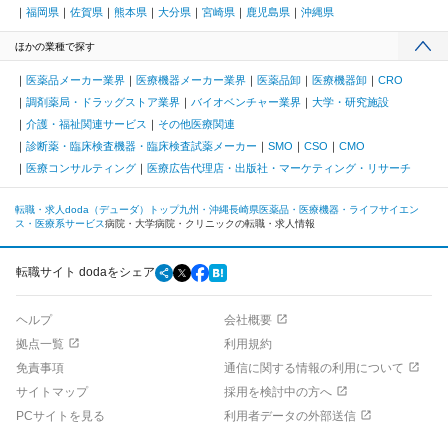
福岡県
佐賀県
熊本県
大分県
宮崎県
鹿児島県
沖縄県
ほかの業種で探す
医薬品メーカー業界
医療機器メーカー業界
医薬品卸
医療機器卸
CRO
調剤薬局・ドラッグストア業界
バイオベンチャー業界
大学・研究施設
介護・福祉関連サービス
その他医療関連
診断薬・臨床検査機器・臨床検査試薬メーカー
SMO
CSO
CMO
医療コンサルティング
医療広告代理店・出版社・マーケティング・リサーチ
転職・求人doda（デューダ）トップ
九州・沖縄
長崎県
医薬品・医療機器・ライフサイエン
ス・医療系サービス
病院・大学病院・クリニックの転職・求人情報
転職サイト dodaをシェア
ヘルプ
会社概要
拠点一覧
利用規約
免責事項
通信に関する情報の利用について
サイトマップ
採用を検討中の方へ
PCサイトを見る
利用者データの外部送信