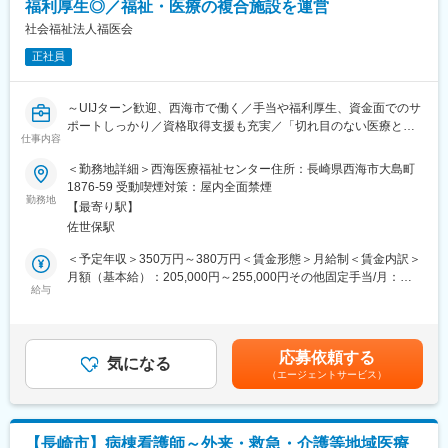
祝日の振替診療もなく、オンとオフの切り替えがしやすく、無理
福利厚生◎／福祉・医療の複合施設を運営
棟・地域包括ケア病棟の4病棟があります。適性に応じ配属部門は
なく働けます。有給休暇もスタッフ同士で相談しながら取得で
考慮されます。また意欲に応じ、オペや内視鏡室に挑戦する機会
社会福祉法人福医会
き、皆でまとめて休む機会もあるなど、リフレッシュしやすい職
を得ることもできます。
場です。
正社員
◎子育て経験のあるママスタッフも多数活躍しています。お子さ
また、ライフステージが変わっても安心して働ける環境を整えて
んの急な発熱などの体調不良には深い理解があります。シフトの
います。
時間帯も柔軟性を持ち相談をいただける体制です。
～UIJターン歓迎、西海市で働く／手当や福利厚生、資金面でのサ
ポートしっかり／資格取得支援も充実／「切れ目のない医療と介
■病床：
仕事内容
護の総合提供を」目指す福祉・医療の複合施設～
199床（一般病棟56床、特殊疾患病棟40床、医療療養病棟53床、
＜勤務地詳細＞西海医療福祉センター住所：長崎県西海市大島町
地域包括ケア病棟50床）
■仕事内容：
1876-59 受動喫煙対策：屋内全面禁煙
作業療法士として、利用者様の機能訓練などを担当します。
勤務地
■来院数：2017年度実績
【最寄り駅】
1日平均外来患者数 約131名、1日平均通所リハ利用者数 約41
佐世保駅
■手当しっかり：
名
・該当者には別途手当として以下の支給があります
＜予定年収＞350万円～380万円＜賃金形態＞月給制＜賃金内訳＞
1日平均入院患者数 約187名、一般病棟平均在院日数 18日
精勤手当、扶養手当（最大月7500円）、配偶者手当（月5000
月額（基本給）：205,000円～255,000円その他固定手当/月：
円）、住宅手当（最大7500円）など
給与
35,500円～64,500円＜月給＞240,500円～319,500円＜昇給有無
・その他臨時支給金あり（規定に該当した方）
＞有＜残業手当＞有＜給与補足＞■賞与：年2回■その他固定手
変更の範囲：会社の定める業務
医療費等生活支援補助、住宅ローン等生活支援補助・大学等奨学
当：・固定残業手当：月8～9ｈ分／15000～20000円（超過分は
金救済補助、育児介護両立支援補助等など
別途支給）・資格職務手当：8500～10500円・処遇改善手当：
応募依頼する
気になる
10500～30000円・制限手当：1500～4000円賃金はあくまでも目
（エージェントサービス）
■当ポジションの魅力：
安の金額であり、選考を通じて上下する可能性があります。月給
◎サポートしっかり
(月額)は固定手当を含めた表記です。
当法人が運営する「短期入所療養介護さいかい」は、長崎県西海
市に位置するショートステイ施設です。安心して働けるサポート
【長崎市】病棟看護師～外来・救急・介護等地域医療