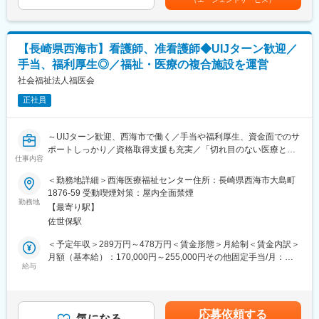
・職員の契約更新対応
月分／実績により変動の可能性あり賃金はあくまでも目安の金額
・勤怠管理
であり、選考を通じて上下する可能性があります。月給(月額)は固
・各種社会保険手続き
定手当を含めた表記です。
・年末調整等の手続き
【長崎県西海市】看護師、准看護師◆UIJターン歓迎／
・従業員給与計算
手当、福利厚生◎／福祉・医療の複合施設を運営
（2） 人事制度構築（人事課長と一緒に取り組んで頂きます）
社会福祉法人福医会
・目標評価設計関連 ・福利厚生施策
正社員
・制度設計・構築 ・法改正に伴う対応、制度変更等の非定型業務
・人事データ集計・分析・活用
～UIJターン歓迎、西海市で働く／手当や福利厚生、資金面でのサ
■歓迎要件：（必須要件ではございません）
ポートしっかり／資格取得支援も充実／「切れ目のない医療と介
・人事給与システムや勤怠管理システムの導入・運用に携わった
仕事内容
護の総合提供を」目指す福祉・医療の複合施設～
経験。
＜勤務地詳細＞西海医療福祉センター住所：長崎県西海市大島町
・主任・マネージャー等、チームや部門をまとめるマネジメント
■仕事内容：
1876-59 受動喫煙対策：屋内全面禁煙
経験。
外来や訪問看護、施設における配属先看護業務全般及びそれに付
勤務地
・人事制度（評価制度、賃金制度、退職金制度等）の設計・構築
【最寄り駅】
随する業務となります。
に携わった経験。
佐世保駅
■具体的には：
＜予定年収＞289万円～478万円＜賃金形態＞月給制＜賃金内訳＞
■募集背景：
・クリニックにおける外来業務・訪問看護業務等の業務全般及び
月額（基本給）：170,000円～255,000円その他固定手当/月：
社会医療法人春回会グループは、「医療・介護を通じて安心を提
付随する業務
給与
22,000円～69,500円＜月給＞192,000円～324,500円＜昇給有無
供する」という理念のもと、長崎市内や時津町を中心に、病院・
・介護老人保健施設（54床）、短期（6床）における施設看護業
＞有＜残業手当＞有＜給与補足＞■賞与：年2回※計3.5ヶ月分（前
介護・予防医療の分野でサービスを拡大し続けています。
務全般、及び付随する業務、
年度実績）■その他固定手当：固定残業手当：月8.1～8.8ｈ分／
現在、職員数は1,200名を超え、組織としての規模が急速に拡大し
※16：00～翌10：00の夜勤があります
11000～20000円（超過分は別途支給）資格職務手当4500～
ています。この成長に伴い、人事チームの給与・労務業務のさら
応募依頼する
・特別養護老人ホーム（50床）、短期入所（8床）におけるバイ
気になる