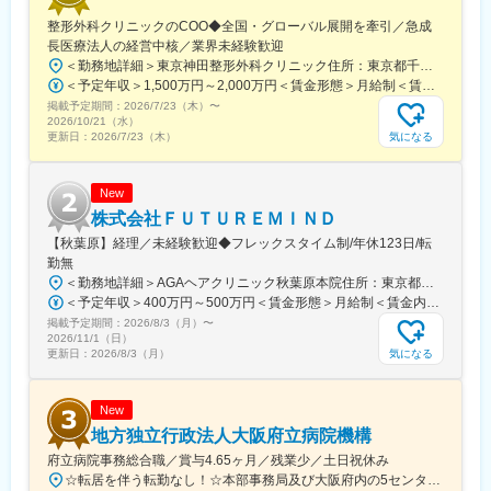
駅、旭橋駅、西早稲田駅、末広町駅(東京都)、立川南駅、高輪ゲー
整形外科クリニックのCOO◆全国・グローバル展開を牽引／急成
トウェイ駅、九品仏駅、新高島駅、東宿郷駅、葭川公園駅、大神
長医療法人の経営中核／業界未経験歓迎
宮下駅、大通駅、仙台駅、栄町駅(愛知県)、国際センター駅、日吉
＜勤務地詳細＞東京神田整形外科クリニック住所：東京都千代田区鍛冶町2丁目8-6 メディカルプライム神田3F勤務地最寄駅：JR山手線／神田駅受動喫煙対策：屋内全面禁煙変更の範囲：会社の定める事業所
町駅、第一通り駅、三島駅、七ツ屋駅、富山駅、福井城址大名町
＜予定年収＞1,500万円～2,000万円＜賃金形態＞月給制＜賃金内訳＞月額（基本給）：1,200,000円～1,500,000円＜月給＞1,200,000円～1,500,000円＜昇給有無＞有＜残業手当＞有＜給与補足＞※経験やスキルを考慮して決定します。■昇給：年1回■賞与：年2回賃金はあくまでも目安の金額であり、選考を通じて上下する可能性があります。月給(月額)は固定手当を含めた表記です。
駅、なんば駅(南海線)、大阪駅、天王寺駅、西大橋駅、五条駅(京
掲載予定期間：
2026/7/23（木）
〜
都市営)、京都河原町駅、神戸三宮駅(阪神)、本通駅、高松駅(香川
2026/10/21（水）
県)、南堀端駅、はりまや橋駅、旦過駅、高見橋駅、熊本城・市役
気になる
更新日：
2026/7/23（木）
所前駅、長崎駅(長崎県)、美栄橋駅
New
株式会社ＦＵＴＵＲＥＭＩＮＤ
【秋葉原】経理／未経験歓迎◆フレックスタイム制/年休123日/転
勤無
＜勤務地詳細＞AGAヘアクリニック秋葉原本院住所：東京都千代田区外神田3-12-8 住友不動産秋葉原ビル9F受動喫煙対策：屋内全面禁煙変更の範囲：会社の定める事業所（リモートワーク含む）
＜予定年収＞400万円～500万円＜賃金形態＞月給制＜賃金内訳＞月額（基本給）：275,000円～350,000円＜月給＞275,000円～350,000円＜昇給有無＞有＜残業手当＞有＜給与補足＞■ 多職種手当:5万円（複数の職種をマルチに対応するスタッフへの手当） ■ 多エリア手当:4万円（複数の拠点を横断してくれるスタッフへの手当） ■ 役職手当:0～52万円■ 達成手当：0～100万円（半期評価によって増減する手当）賃金はあくまでも目安の金額であり、選考を通じて上下する可能性があります。月給(月額)は固定手当を含めた表記です。
掲載予定期間：
2026/8/3（月）
〜
2026/11/1（日）
気になる
更新日：
2026/8/3（月）
New
地方独立行政法人大阪府立病院機構
府立病院事務総合職／賞与4.65ヶ月／残業少／土日祝休み
☆転居を伴う転勤なし！☆本部事務局及び大阪府内の5センターの中から配属先を決定します♪◎本部事務局／大阪国際がんセンター└大阪府大阪市中央区大手前3-1-69◎大阪急性期・総合医療センター└大阪府大阪市住吉区万代東3-1-56◎大阪はびきの医療センター└大阪府羽曳野市はびきの3-7-1◎大阪精神医療センター└大阪府枚方市宮之坂3-16-21◎大阪母子医療センター└大阪府和泉市室堂町840