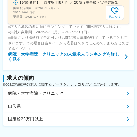
【経験者枠】 ◎年収448万円 ／ 26歳（主事級・実務経験3年）
掲載予定期間：
2026/8/3（月）
〜
2026/10/4（日）
気になる
更新日：
2026/8/7（金）
※求人応募数の多い順にランキングしています（非公開求人は除く）。
※集計対象期間：2026/8/3（月）～2026/8/9（日）
※事情により掲載終了予定日よりも前に求人募集が終了していることもご
ざいます。その場合は当サイトから応募はできませんので、あらかじめご
了承ください。
病院・大学病院・クリニック
の人気求人ランキングを詳し
く見る
求人の傾向
dodaに掲載中の求人に関するデータを、カテゴリごとにご紹介します。
病院・大学病院・クリニック
山形県
固定給25万円以上