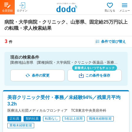
会員登録
ログイン
気になる
メニュー
病院・大学病院・クリニック、山形県、固定給25万円以上
の転職・求人検索結果
3
条件で並び替え
件
現在の検索条件
[勤務地]山形県 [業種]病院・大学病院・クリニック-医薬品・医療機器・ライフサイエンス・医療系サービス [詳細条件](待遇・福利厚生)固定給25万円以上
新着求人をいつでもチェック
条件の変更
この条件を保存
美容クリニック受付・事務／未経験94%／残業月平均
3.2h
医療法人社団メディカルフロンティア TCB東京中央美容外科
正社員
契約社員
転勤なし
5名以上採用
職種未経験歓迎
業種未経験歓迎