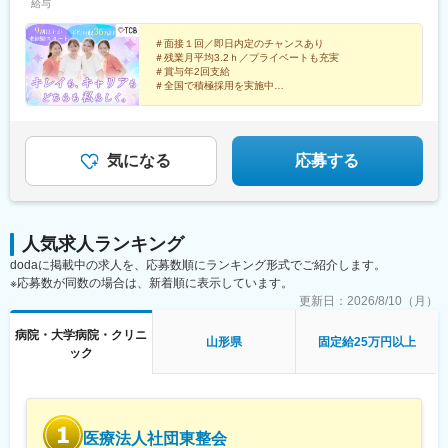
給与
院、静岡院、浜松院、三島院、新潟院、金沢院、福井院、富山
京成千葉駅、柏駅、京成船橋駅、松戸駅、高崎駅、前橋駅、旭川
院、長野院、松本院、山梨甲府駅前院 など【近畿】梅田大阪駅
駅、さっぽろ駅、あおば通駅、福島駅(福島県)、郡山駅(福島県)、
前院、大阪阪急梅田駅前院、枚方院、天王寺院、堺院、なんば
＃面接１回／即日内定のチャンスあり
青森駅、盛岡駅、山形駅、秋田駅、矢場町駅、近鉄名古屋駅、金
＃残業月平均3.2ｈ／プライベートも充実
院、心斎橋院、京都駅前院、奈良院、和歌山院、四日市院 など
山駅(愛知県)、豊田市駅、駅前大通駅、名鉄岐阜駅、静岡駅、新浜
＃賞与年2回支給
【中四国】広島院、福山院、松山院、高松院、高知院、徳島院、
松駅、三島広小路駅、長野駅、松本駅、北鉄金沢駅、新潟駅、近
＃全国で積極採用を実施中
松江院、周南徳山駅ビル院 など【九州・沖縄】小倉院、佐賀
鉄四日市駅、電鉄富山駅、福井駅、甲府駅、東梅田駅、大阪難波
全国100院以上を展開する大手美容クリニックだからこ
院、長崎院、熊本院、宮崎院、鹿児島院、那覇院 など【受動喫
駅、高槻市駅、大阪梅田駅(阪急線)、枚方市駅、堺東駅、天王寺駅
そ、「やりがい・高収入・キャリア」のすべてをバラン
煙対策】屋内原則禁煙
前駅、西梅田駅、心斎橋駅、京都駅、烏丸駅、三ノ宮駅、姫路
スよく実現できます！
駅、近鉄奈良駅、和歌山駅、草津駅(滋賀県)、徳山駅、立町駅、福
気になる
応募する
山駅、松江駅、片原町駅(香川県)、松山市駅、蓮池町通駅、徳島
駅、西鉄久留米駅、西鉄福岡駅、平和通駅、博多駅、天神南駅、
鹿児島中央駅前駅、通町筋駅、宮崎駅、長崎駅前駅、佐賀駅、大
分駅、県庁前駅(沖縄県)、新宿西口駅、新宿駅(東京メトロ)、学習
人気求人ランキング
院下駅、東池袋駅、日比谷駅、銀座駅、岩本町駅、立川駅、京王
dodaに掲載中の求人を、応募数順にランキング形式でご紹介します。
八王子駅、高輪台駅、奥沢駅、神奈川駅、平沼橋駅、京急川崎
※応募数が同数の場合は、新着順に表示しています。
駅、石上駅、新越谷駅、宇都宮駅東口駅、新千葉駅、栄町駅(千葉
県)、船橋駅、札幌駅、仙台駅(地下鉄)、曽根田駅、栄駅(愛知県)、
更新日：
2026/8/10（月）
名古屋駅、西高蔵駅、新豊田駅、新豊橋駅、岐阜駅、新静岡駅、
病院・大学病院・クリニ
浜松駅、三島田町駅、市役所前駅(長野県)、金沢駅、あすなろう四
山形県
固定給25万円以上
ック
日市駅、電鉄富山駅・エスタ前駅、福井駅(福井県)、大阪梅田駅
(阪神線)、なんば駅(地下鉄)、高槻駅、梅田駅(地下鉄)、宮之阪
駅、大阪阿部野橋駅、北新地駅、四ツ橋駅、七条駅、四条駅(京都
市営)、三宮駅(神戸新交通)、山陽姫路駅、田中口駅、八丁堀駅(広
島県)、高松築港駅、高知橋駅、眉山ロープウェイ山麓駅、天神
医療法人社団東整会
駅、小倉駅(福岡県)、東比恵駅、鹿児島中央駅、水道町駅、五島町