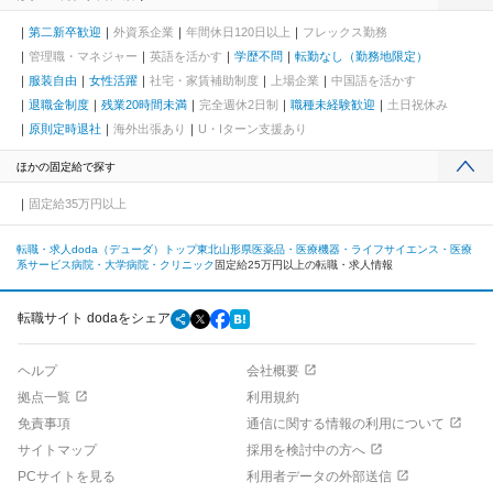
第二新卒歓迎
外資系企業
年間休日120日以上
フレックス勤務
管理職・マネジャー
英語を活かす
学歴不問
転勤なし（勤務地限定）
服装自由
女性活躍
社宅・家賃補助制度
上場企業
中国語を活かす
退職金制度
残業20時間未満
完全週休2日制
職種未経験歓迎
土日祝休み
原則定時退社
海外出張あり
U・Iターン支援あり
ほかの固定給で探す
固定給35万円以上
転職・求人doda（デューダ）トップ
東北
山形県
医薬品・医療機器・ライフサイエンス・医療
系サービス
病院・大学病院・クリニック
固定給25万円以上の転職・求人情報
転職サイト dodaをシェア
ヘルプ
会社概要
拠点一覧
利用規約
免責事項
通信に関する情報の利用について
サイトマップ
採用を検討中の方へ
PCサイトを見る
利用者データの外部送信