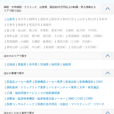
病院・大学病院・クリニック、山形県、固定給25万円以上の転職・求人情報をエ
リアで絞り込む
山形市
米沢市
鶴岡市
酒田市
新庄市
寒河江市
上山市
村山市
長井市
天童市
東根市
尾花沢市
南陽市
最上郡（金山町、最上町、舟形町、真室川町、大蔵村、鮭川村、戸沢村）
西村山郡（河北町、西川町、朝日町、大江町）
東置賜郡（高畠町、川西町）
西置賜郡（小国町、白鷹町、飯豊町）
東田川郡（三川町、庄内町）
東村山郡（山辺町、中山町）
飽海郡（遊佐町）
北村山郡（大石田町）
ほかのエリアで探す
北海道
青森県
岩手県
宮城県
秋田県
福島県
ほかの業種で探す
医薬品メーカー業界
医療機器メーカー業界
医薬品卸
医療機器卸
CRO
調剤薬局・ドラッグストア業界
バイオベンチャー業界
大学・研究施設
介護・福祉関連サービス
その他医療関連
診断薬・臨床検査機器・臨床検査試薬メーカー
SMO
CSO
CMO
医療コンサルティング
医療広告代理店・出版社・マーケティング・リサーチ
ほかのこだわり条件で探す