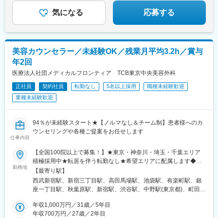
られます♪
院、鹿児島院、那覇院など※受動喫煙対策あり
気になる
応募する
美容カウンセラー／未経験OK／残業月平均3.2h／賞与
年2回
医療法人社団メディカルフロンティア TCB東京中央美容外科
正社員
契約社員
転勤なし
5名以上採用
職種未経験歓迎
業種未経験歓迎
94％が未経験スタート★【ノルマなし＆チーム制】患者様へのカ
ウンセリングや各種ご提案をお任せします
仕事内容
【全国100院以上で募集！】★東京・神奈川・埼玉・千葉エリア
積極採用中★転居を伴う転勤なし★希望エリアに配属します◆ク
勤務地
リニック一覧＜全国100院以上展開＞【北海道・東北】旭川駅前
【最寄り駅】
院、青森院、盛岡院、秋田院、山形院、仙台駅前院、福島院、郡
西武新宿駅、新宿三丁目駅、高田馬場駅、池袋駅、有楽町駅、銀
山院 など【関東】新宿東口院、池袋駅前院、品川院、秋葉原
座一丁目駅、秋葉原駅、新宿駅、渋谷駅、中野駅(東京都)、町田
院、町田院、八王子院、千葉東口院、柏院、船橋院、川崎院、新
駅、立川北駅、八王子駅、品川駅、北千住駅、自由が丘駅、新横
横浜院、大宮東口院、水戸院、つくば院、宇都宮院、高崎院、前
年収1,000万円／31歳／5年目
浜駅、横浜駅、川崎駅、藤沢駅、本厚木駅、大宮駅(埼玉県)、川口
橋院 など【中部】名古屋駅前院 、名古屋栄院、金山院、岐阜
年収700万円／27歳／2年目
駅、川越駅、南越谷駅、宇都宮駅、水戸駅、つくば駅、千葉駅、