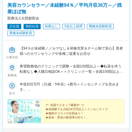
駅、県庁前駅(沖縄県)、新宿西口駅、新宿駅(東京メトロ)、学習院
美容カウンセラー／未経験94％／平均月収36万～／残
下駅、東池袋駅、日比谷駅、銀座駅、岩本町駅、立川駅、京王八
業ほぼ無
王子駅、高輪台駅、奥沢駅、神奈川駅、平沼橋駅、京急川崎駅、
石上駅、新越谷駅、宇都宮駅東口駅、新千葉駅、栄町駅(千葉県)、
医療法人社団創彩会
船橋駅、札幌駅、仙台駅(地下鉄)、曽根田駅、栄駅(愛知県)、名古
正社員
契約社員
転勤なし
5名以上採用
職種未経験歓迎
屋駅、西高蔵駅、新豊田駅、新豊橋駅、岐阜駅、新静岡駅、浜松
業種未経験歓迎
駅、三島田町駅、市役所前駅(長野県)、金沢駅、あすなろう四日市
駅、電鉄富山駅・エスタ前駅、福井駅(福井県)、大阪梅田駅(阪神
線)、なんば駅(地下鉄)、高槻駅、梅田駅(地下鉄)、宮之阪駅、大阪
【94％が未経験／ノルマなし＆研修充実＆チーム制で安心】患者
阿部野橋駅、四ツ橋駅、七条駅、四条駅(京都市営)、三宮駅(神戸
様へのカウンセリングや各種ご提案をお任せ
新交通)、山陽姫路駅、田中口駅、八丁堀駅(広島県)、高松築港
仕事内容
駅、高知橋駅、眉山ロープウェイ山麓駅、天神駅、小倉駅(福岡
県)、東比恵駅、鹿児島中央駅、水道町駅、五島町駅、旭橋駅、西
希望勤務地のクリニックで調整＜全国100院以上＞◆転居を伴う
早稲田駅、末広町駅(東京都)、立川南駅、高輪ゲートウェイ駅、九
転勤なし◆入職日相談OK＝＝クリニック一覧＜全国100院以上展
勤務地
品仏駅、新高島駅、東宿郷駅、葭川公園駅、大神宮下駅、大通
開＞＝＝【北海道・東北】旭川駅前院、札幌駅前院、青森院、盛
駅、仙台駅、栄町駅(愛知県)、国際センター駅、日吉町駅、第一通
岡院、秋田院、山形院、仙台駅前院、福島院、郡山院など【関
年収820万円（31歳・5年目）※賞与＋インセンティブを含みま
り駅、三島駅、七ツ屋駅、富山駅、福井城址大名町駅、なんば駅
東】新宿東口院、池袋駅前院、品川院、秋葉原院、町田院、八王
す。
(南海線)、大阪駅、天王寺駅、西大橋駅、五条駅(京都市営)、京都
子院、千葉東口院、柏院、船橋院、川崎院、新横浜院、大宮東口
給与
年収550万円（27歳・2年目）※賞与＋インセンティブを含みま
河原町駅、神戸三宮駅(阪神)、本通駅、高松駅(香川県)、南堀端
院、水戸院、つくば院、宇都宮院、高崎院、前橋院など【中部】
す。
駅、はりまや橋駅、旦過駅、高見橋駅、熊本城・市役所前駅、長
名古屋栄院、岐阜院、静岡院、浜松院、三島院、新潟院、金沢
+*. 全国でスタッフ募集中 .*+
崎駅(長崎県)、美栄橋駅
院、福井院、富山院、長野院、松本院、山梨甲府駅前院など【近
★未経験でも月給28万円以上＋インセンティブ
★施術やコスメの社割あり！
畿】大阪駅前院、天王寺院、京都駅前院、奈良院、姫路院、神戸
★産休・育休の取得率100％！
院、和歌山院、四日市院など【中四国】広島院、福山院、松山
院、高松院、高知院、徳島院、松江院、周南徳山駅ビル院【九
先輩スタッフの94％が未経験からの挑戦！
州・沖縄】福岡博多院、小倉院、佐賀院、長崎院、熊本院、宮崎
美容業界が初めてという方も安心してスキルを身に付け