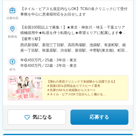
【ネイル・ピアスも規定内ならOK】TCBの各クリニックにて受付
事務を中心に患者様対応をお任せします
仕事内容
【全国100院以上で募集！】★東京・神奈川・埼玉・千葉エリア
積極採用中★転居を伴う転勤なし★希望エリアに配属します◆ク
勤務地
リニック一覧＜全国100院以上展開＞【北海道・東北】旭川駅前
【最寄り駅】
院、青森院、盛岡院、秋田院、山形院、仙台駅前院、福島院、郡
西武新宿駅、新宿三丁目駅、高田馬場駅、池袋駅、有楽町駅、銀
山院 など【関東】新宿東口院、池袋駅前院、品川院、秋葉原
座一丁目駅、秋葉原駅、渋谷駅、新宿駅、中野駅(東京都)、町田
院、町田院、八王子院、千葉東口院、柏院、船橋院、川崎院、新
駅、立川北駅、八王子駅、品川駅、北千住駅、自由が丘駅、新横
横浜院、大宮東口院、水戸院、つくば院、宇都宮院、高崎院、前
年収450万円／25歳・3年目・東京
浜駅、横浜駅、川崎駅、藤沢駅、本厚木駅、大宮駅(埼玉県)、川口
橋院 など【中部】名古屋駅前院 、名古屋栄院、金山院、岐阜
年収400万円／22歳・2年目・東京
駅、川越駅、南越谷駅、宇都宮駅、水戸駅、つくば駅、千葉駅、
給与
院、静岡院、浜松院、三島院、新潟院、金沢院、福井院、富山
京成千葉駅、柏駅、京成船橋駅、松戸駅、高崎駅、前橋駅、旭川
院、長野院、松本院、山梨甲府駅前院 など【近畿】梅田大阪駅
駅、さっぽろ駅、あおば通駅、福島駅(福島県)、郡山駅(福島県)、
前院、大阪阪急梅田駅前院、枚方院、天王寺院、堺院、なんば
【憧れの美容クリニックで未経験から活躍できる】
青森駅、盛岡駅、山形駅、秋田駅、矢場町駅、近鉄名古屋駅、金
＃面接1回＆説明会ありでスピード選考
院、心斎橋院、京都駅前院、奈良院、和歌山院、四日市院 など
山駅(愛知県)、豊田市駅、駅前大通駅、名鉄岐阜駅、静岡駅、新浜
＃先輩の94％が未経験からスタート
【中四国】広島院、福山院、松山院、高松院、高知院、徳島院、
松駅、三島広小路駅、長野駅、松本駅、北鉄金沢駅、新潟駅、近
＃ネイル・ピアスOKで自分らしく働ける
松江院、周南徳山駅ビル院 など【九州・沖縄】小倉院、佐賀
＃残業月平均3.2時間／プライベートも充実
鉄四日市駅、電鉄富山駅、福井駅、甲府駅、東梅田駅、大阪難波
＃月9日～10日休みでしっかりリフレッシュ
院、長崎院、熊本院、宮崎院、鹿児島院、那覇院 など【受動喫
駅、高槻市駅、大阪梅田駅(阪急線)、枚方市駅、堺東駅、天王寺駅
煙対策】屋内原則禁煙
前駅、江坂駅、心斎橋駅、京都駅、烏丸駅、三ノ宮駅、姫路駅、
近鉄奈良駅、和歌山駅、草津駅(滋賀県)、徳山駅、立町駅、福山
気になる
応募する
駅、松江駅、片原町駅(香川県)、松山市駅、蓮池町通駅、徳島駅、
西鉄久留米駅、西鉄福岡駅、平和通駅、博多駅、天神南駅、鹿児
島中央駅前駅、通町筋駅、宮崎駅、長崎駅前駅、佐賀駅、大分