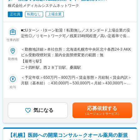
複数システムがあり、レガシーからモダンまで幅広い技術に触れ
株式会社メディカルシステムネットワーク
■企業の特徴/魅力
られる環境です。オンプレミス環境のシステムに加え、近年は、
社長と直接意見交換できる体制や、社員発案の制度導入など柔軟
正社員
転勤なし
上場企業
AWS、Angular、TypeScript、Spring Boot、Java、サーバレス構
で活気ある職場が特徴です。
成を採用した開発も進行中。アジャイル・ウォーターフォールい
ずれもプロジェクト特性に応じて選択。技術選定や進め方に関与
変更の範囲：会社の定める業務
■□Uターン・Iターン歓迎！転勤無し／スタンダード上場企業の安
できる裁量も特徴です。
定性◎／リモートワーク可／残業15時間程度／高い定着率で長期
仕事内容
就業可能な環境■□
■組織
■概要
＜勤務地詳細＞本社住所：北海道札幌市中央区北十条西24-3 AKK
システム本部は59名が在籍、年齢も20代～50代まで幅広く活躍し
「なの花薬局」チェーンの運営・加盟登録している一般保険薬局
ビル受動喫煙対策：屋内全面禁煙変更の範囲：無
ています。
等の医療機関等に対し、医薬品調達から薬剤師研修までの保険薬
勤務地
【最寄り駅】
局運営支援サービスを提供する当社においてPM・PL業務をお任
■キャリアパス
二十四軒駅、西２８丁目駅、桑園駅
せしていきます。
管理職へのステップアップはもちろん、IT企画やDX推進等、より
＜予定年収＞650万円～800万円＜賃金形態＞月給制＜賃金内訳＞
上流・企画寄りのキャリアへ広げることが可能です。実際に、PM
■業務内容
月額（基本給）：430,000円～530,000円＜月給＞430,000円～
経験を経て企画的な役割へシフトしている社員もいます。組織自
システムの開発、業務システム導入、薬局業務で利用するシステ
給与
530,000円＜昇給有無＞有＜残業手当＞有＜給与補足＞※残業代は
体が拡大期にあるため、ポスト・役割を自ら創っていける環境で
ムの企画開発運用等のプロジェクトマネージャをお任せします。
別途支給します。給与詳細は前職給与を参照の上、相談し決定致
す。
<業務例>
します。■賞与：2回（昨年実績3か月分支給）賃金はあくまでも
・直営店約450店舗の管理運用システム
目安の金額であり、選考を通じて上下する可能性があります。月
■働きやすい環境
応募依頼する
・医薬品ネットワーク加盟店(約10,000店舗)のシステム運用・開
気になる
給(月額)は固定手当を含めた表記です。
残業は平均15時間程。リモートワークも柔軟に活用でき、フルリ
（エージェントサービス）
発業務、基幹システムの刷新など
モートも相談可能です。産育休後復帰率約98％と定着率も高く、
・調剤薬局のレセコンシステムのLumieのPM・PL業務
長期的にキャリアを築けます。また、技術書籍の購入や研修参加
※レセコン＝医療施設から健康保険組合などの支払い機関に対し、
費等は費用負担する等、エンジニアをサポートする体制が整って
診療報酬を請求するために「レセプト（診療報酬明細書）」を作
います。
【札幌】医師への開業コンサル～クオール薬局の新規
成するコンピューターシステムのこと