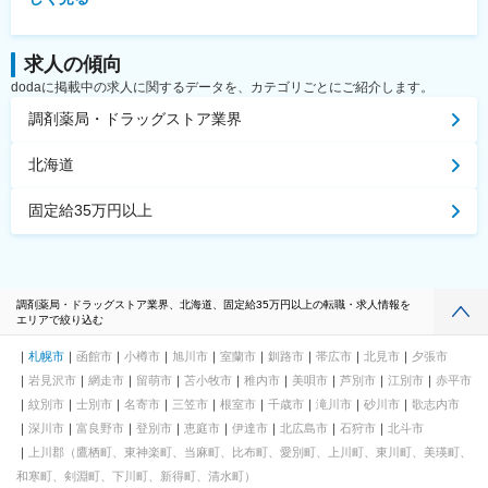
求人の傾向
dodaに掲載中の求人に関するデータを、カテゴリごとにご紹介します。
調剤薬局・ドラッグストア業界
北海道
固定給35万円以上
調剤薬局・ドラッグストア業界、北海道、固定給35万円以上の転職・求人情報を
エリアで絞り込む
札幌市
函館市
小樽市
旭川市
室蘭市
釧路市
帯広市
北見市
夕張市
岩見沢市
網走市
留萌市
苫小牧市
稚内市
美唄市
芦別市
江別市
赤平市
紋別市
士別市
名寄市
三笠市
根室市
千歳市
滝川市
砂川市
歌志内市
深川市
富良野市
登別市
恵庭市
伊達市
北広島市
石狩市
北斗市
上川郡（鷹栖町、東神楽町、当麻町、比布町、愛別町、上川町、東川町、美瑛町、
和寒町、剣淵町、下川町、新得町、清水町）