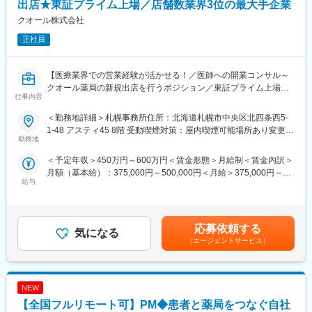
出店★東証プライム上場／店舗数業界3位の最大手企業
医療という社会性の高い領域で、現場業務を変え、多くの人の生
■組織構成
クオール株式会社
活を支える影響力の大きな仕事です。「安定基盤の上でプロジェ
システム本部は59名で構成されており、年齢も20代～50代まで幅
クトを動かしたい」「医療×ITで社会貢献したい」そんな想いをお
正社員
広く在籍しております。
持ちの方からのご応募をお待ちしています。
■キャリアパス
変更の範囲：会社の定める業務
【医療業界での営業経験が活かせる！／医師への開業コンサル～
マネジメント業務へのステップアップやスペシャリストとして業
クオール薬局の新規出店を行うポジション／東証プライム上場・
務を極める等、ご志向に合わせて選択可能です。
仕事内容
全国900店舗（業界3位）の調剤薬局を展開で企業安定性◎】
＜勤務地詳細＞札幌事務所住所：北海道札幌市中央区北四条西5-
■ポジションの魅力
【職務内容】
1-48 アスティ45 8階 受動喫煙対策：屋内喫煙可能場所あり変更の
業務に関係する技術書籍の購入や研修参加費などは会社が費用負
薬局の新規出店に関する業務の内、開業物件(テナント、土地)情報
勤務地
範囲：会社の定める事業所
担する等、エンジニアの就業環境をサポートする体制が整ってい
の収集、新業態薬局の開発支援等、全国約900店舗(業界3位)を展
ます。
＜予定年収＞450万円～600万円＜賃金形態＞月給制＜賃金内訳＞
開する当社の新規事業開発を担うポジションです。
月額（基本給）：375,000円～500,000円＜月給＞375,000円～
※ドクターとの折衝が重要となるポジションです。
■当社の特徴
給与
500,000円＜昇給有無＞有＜残業手当＞有＜給与補足＞※詳細は、
当社は医薬品ネットワーク事業・調剤薬局事業・賃貸設備関連事
年齢・前職の経験をもとに決定します賃金はあくまでも目安の金
【メインで任せる業務】
業・給食事業・訪問介護事業等、地域の「医・食・住」のインフ
額であり、選考を通じて上下する可能性があります。月給(月額)は
事業開発部では医療機関や開業希望医との密な連携を行ってお
ラとして地域住民の健康を支えるトータルサービス事業を展開し
固定手当を含めた表記です。
り、今回のポジションでは、ドクターへの開業支援のみならず、
応募依頼する
ています。地域に根差した医療サービスの提供を目指し、医薬連
気になる
医療機関出店物件情報の収集、薬局出店場所確保、賃貸借契約、
（エージェントサービス）
携による細やかな医療・サービスの提供を行っております。
出店準備等の不動産関連業務をメインにお任せいたします。
調剤薬局事業では全国472店舗を展開、医薬品ネットワーク加盟
※未経験の業務については現場OJTにて指導いたします。
件数は47都道府県で約11,678件（2025年11月末）を全国各地で
事業を展開しています。
NEW
【将来的に任せる業務】
中長期的には異業種協業を含めた次世代薬局の開発、既存店営業
【全国フルリモート可】PM◆患者と薬局をつなぐ自社
■働きやすい環境