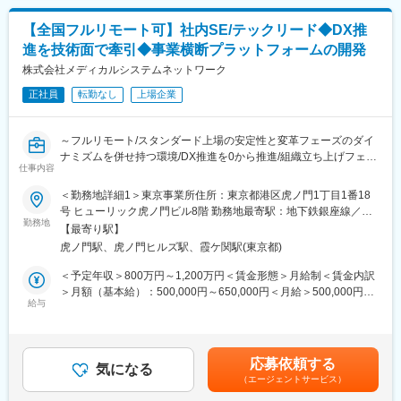
提案、コスト見積もり、要件定義～運用まで経験やスキルに応じ
変更の範囲：会社の定める業務
【全国フルリモート可】社内SE/テックリード◆DX推
て業務をお任せしていきます。
進を技術面で牽引◆事業横断プラットフォームの開発
さらなるマネジメント業務や、PMのスペシャリストとして業務を
極めて頂くことも可能です。
株式会社メディカルシステムネットワーク
正社員
転勤なし
上場企業
■組織構成：
システム本部は59名で構成されており、年齢も20代～50代まで幅
広く在籍しております。
～フルリモート/スタンダード上場の安定性と変革フェーズのダイ
ナミズムを併せ持つ環境/DX推進を0から推進/組織立ち上げフェー
■キャリアパス：
仕事内容
ズにジョイン～
経験やスキルなどによりますが、マネジメント業務へとステップ
■概要
＜勤務地詳細1＞東京事業所住所：東京都港区虎ノ門1丁目1番18
アップや、スペシャリストとして業務を極めていっていただくこ
メディカルシステムネットワークでは、顧客データ・顧客接点・
号 ヒューリック虎ノ門ビル8階 勤務地最寄駅：地下鉄銀座線／虎
とも可能です。
データ活用を統合する「共通基盤システム」を構築するため、開
勤務地
ノ門駅受動喫煙対策：屋内全面禁煙＜勤務地詳細2＞全国（ご自宅
【最寄り駅】
発チームを新規に立ち上げました。
からのフルリモート中心）住所：支社・支店／全国各地 受動喫煙
■魅力：
虎ノ門駅、虎ノ門ヒルズ駅、霞ケ関駅(東京都)
グループ内には多様な事業（薬局、物流、医薬品製造販売、薬局
対策：敷地内全面禁煙変更の範囲：会社の定める事業所（リモー
業務に関係する技術書籍の購入や研修参加費などは会社が費用負
DX）が存在していますが、それぞれの顧客データや接点が最適化
トワーク含む）
＜予定年収＞800万円～1,200万円＜賃金形態＞月給制＜賃金内訳
担する等、エンジニアの就業環境をサポートする体制が整ってい
しきれていない課題があります。これらを統合し、ポータルサイ
＞月額（基本給）：500,000円～650,000円＜月給＞500,000円～
ます。
ト、データ連携基盤、SFA/CRMを一気通貫で繋ぎ、単一のインタ
給与
650,000円＜昇給有無＞有＜残業手当＞有＜給与補足＞※残業代は
ーフェースで全業務を完結できる「統合プラットフォーム」の実
別途支給します。※上位の等級の場合は残業代は支給されませんが
■当社の特徴：
現を目指しします。
役職手当が支給されます。※給与詳細は前職給与を参照の上、相談
当社は医薬品ネットワーク事業・調剤薬局事業・賃貸設備関連事
この巨大構想を、AWSを中心としたモダンなアーキテクチャで形
し決定致します。※賞与：年2回支給（合計3か月分支給）賃金は
業・給食事業・訪問介護事業等、地域の「医・食・住」のインフ
応募依頼する
にし、技術選定から実装を泥臭く、かつ戦略的に主導いただける
気になる
あくまでも目安の金額であり、選考を通じて上下する可能性があ
ラとして
（エージェントサービス）
テックリードを募集します。ゆくゆくは開発リーダー・開発部長
ります。月給(月額)は固定手当を含めた表記です。
地域住民の健康を支えるトータルサービス事業を展開していま
としてご活躍いただくことを期待しています。