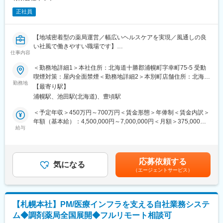
正社員
【地域密着型の薬局運営／幅広いヘルスケアを実現／風通しの良
い社風で働きやすい職場です】
仕事内容
■業務概要
当社が運営する帯広市、豊頃町、浦幌町、本別町にある調剤薬局
＜勤務地詳細1＞本社住所：北海道十勝郡浦幌町字幸町75-5 受動
にて、薬剤師として処方箋調剤、服薬指導、薬歴管理、医師との
喫煙対策：屋内全面禁煙＜勤務地詳細2＞本別町店舗住所：北海道
連携、在宅医療対応、地域住民への健康相談などを通じ、地域医
勤務地
中川郡本別町南1丁目6番地25 受動喫煙対策：屋内全面禁煙＜勤務
【最寄り駅】
療に幅広く貢献します。薬局窓口業務だけでなく、在宅医療や健
地詳細3＞豊頃町店舗住所：北海道中川郡豊頃町茂岩栄町107番地
浦幌駅、池田駅(北海道)、豊頃駅
康イベントなど多様な場面で、患者様一人ひとりの健康をサポー
32 受動喫煙対策：屋内全面禁煙変更の範囲：会社の定める事業所
トします。
＜予定年収＞450万円～700万円＜賃金形態＞年俸制＜賃金内訳＞
年額（基本給）：4,500,000円～7,000,000円＜月額＞375,000円
■業務詳細
給与
～583,333円（12分割）＜昇給有無＞有＜残業手当＞有賃金はあ
・処方箋に基づく医薬品の正確な調剤、投薬
くまでも目安の金額であり、選考を通じて上下する可能性があり
・患者様への服薬指導および副作用や相互作用の確認
ます。月給(月額)は固定手当を含めた表記です。
・薬歴管理システムの入力・更新と服薬状況の把握
応募依頼する
・医師への疑義照会や処方内容の確認を含む連携
気になる
（エージェントサービス）
・在宅患者様への訪問薬剤管理指導や服薬サポート
・医薬品の在庫管理、品質管理、発注業務
・地域住民からの健康や薬に関する相談対応
・薬局内の事務や運営に関する業務全般
【札幌本社】PM/医療インフラを支える自社業務システ
ム◆調剤薬局全国展開◆フルリモート相談可
■扱うサービス