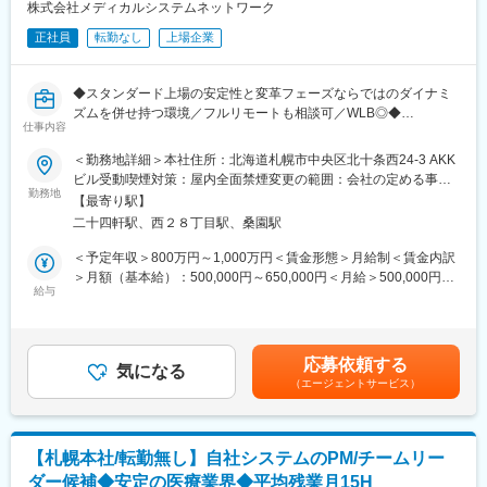
調剤業務全般、在宅訪問薬剤管理指導、健康相談会など地域密着
株式会社メディカルシステムネットワーク
型のサービスを提供し、地域の多様なニーズに応えています。
正社員
転勤なし
上場企業
■組織構成
帯広市3店舗、豊頃町1店舗、浦幌町1店舗、本別町1店舗の合計6
◆スタンダード上場の安定性と変革フェーズならではのダイナミ
店舗を運営し、全体で約40名のスタッフが協力し合いながら業務
ズムを併せ持つ環境／フルリモートも相談可／WLB◎◆
を進めています。
仕事内容
■概要
全国450店舗超の「なの花薬局」と、約1万店の医薬品ネットワー
＜勤務地詳細＞本社住所：北海道札幌市中央区北十条西24-3 AKK
■業務の魅力
ク加盟薬局を支える自社業務システムの中核を担うプロジェクト
ビル受動喫煙対策：屋内全面禁煙変更の範囲：会社の定める事業
幅広い診療科目を経験できるほか、在宅医療や店舗間異動により
を、企画から推進までリードいただくPMを募集します。現在、同
勤務地
所（リモートワーク含む）
多様なキャリア形成が可能です。患者様や地域とのつながりを実
【最寄り駅】
時並行で複数プロジェクトが立ち上がっており推進力強化のため
感しながら働けます。
二十四軒駅、西２８丁目駅、桑園駅
の募集です。将来的には20名規模のプロジェクトをお任せする想
定です。
＜予定年収＞800万円～1,000万円＜賃金形態＞月給制＜賃金内訳
■教育体制
＞月額（基本給）：500,000円～650,000円＜月給＞500,000円～
入社後はOJTや先輩薬剤師によるサポート体制が整い、実務を通
■業務内容
給与
650,000円＜昇給有無＞有＜残業手当＞有＜給与補足＞※残業代は
じてスムーズなスキルアップが図れます。
基幹システムの企画開発、業務システム導入推進、薬局業務で利
別途支給します。上位の等級の場合は残業代は支給されませんが
用するシステムの企画開発運用等のPMをお任せします。将来的に
役職手当が支給されます。 給与詳細は前職給与を参照の上、相
■就業環境
は組織運営にも貢献いただきたいと考えています。
談し決定致します。■賞与：年2回支給（合計3か月分支給）賃金
平均残業時間は月0時間を基本としており、働きやすさとワークラ
応募依頼する
気になる
はあくまでも目安の金額であり、選考を通じて上下する可能性が
イフバランスを重視した環境です。社員の声が反映されやすい風
（エージェントサービス）
■プロジェクト例
あります。月給(月額)は固定手当を含めた表記です。
通しの良い社風です。
・直営薬局約450店舗の運用システム
・医薬品ネットワーク加盟店(約12,000店舗)のシステム運用・開
■想定されるキャリアパス
発、基幹システム刷新 等
店舗間での異動によるスキル向上や、将来的には管理薬剤師など
【札幌本社/転勤無し】自社システムのPM/チームリー
マネジメント職へのキャリアアップも可能です。
ダー候補◆安定の医療業界◆平均残業月15H
■技術環境