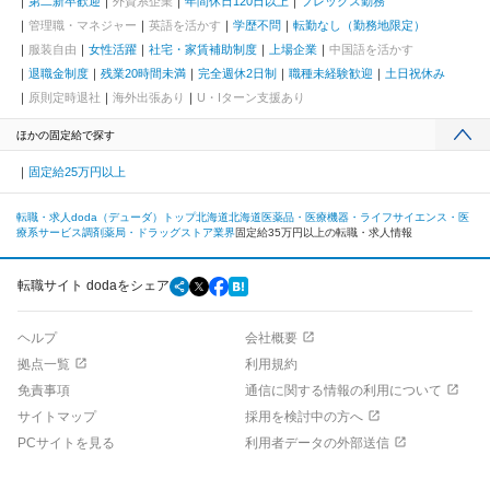
第二新卒歓迎
外資系企業
年間休日120日以上
フレックス勤務
管理職・マネジャー
英語を活かす
学歴不問
転勤なし（勤務地限定）
服装自由
女性活躍
社宅・家賃補助制度
上場企業
中国語を活かす
退職金制度
残業20時間未満
完全週休2日制
職種未経験歓迎
土日祝休み
原則定時退社
海外出張あり
U・Iターン支援あり
ほかの固定給で探す
固定給25万円以上
転職・求人doda（デューダ）トップ
北海道
北海道
医薬品・医療機器・ライフサイエンス・医
療系サービス
調剤薬局・ドラッグストア業界
固定給35万円以上の転職・求人情報
転職サイト dodaをシェア
ヘルプ
会社概要
拠点一覧
利用規約
免責事項
通信に関する情報の利用について
サイトマップ
採用を検討中の方へ
PCサイトを見る
利用者データの外部送信