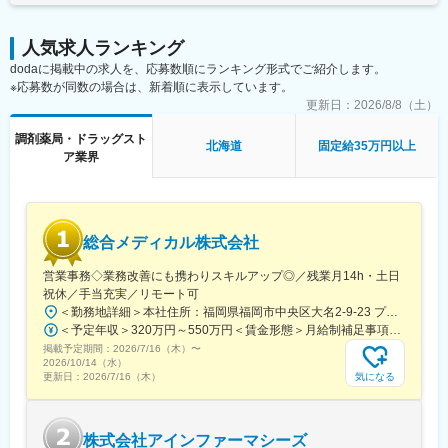
す。地域に根差した医療サービスの提供を目指し、医薬連携によ
る細やかな
■業務内容
医療・サービスの提供を行っております。
人気求人ランキング
・AWSベースの新規システム、データ連携基盤の設計・構築
調剤薬局事業では全国472店舗を展開、医薬品ネットワーク加盟
dodaに掲載中の求人を、応募数順にランキング形式でご紹介します。
・Salesforceを軸とした顧客データ管理の設計・意思決定
件数は47都道府県で約11,678件（2025年11月末）を全国各地で
※応募数が同数の場合は、新着順に表示しています。
・マイクロサービス/モジュラーモノリスなどのアーキテクチャ選
事業を展開しています。
定
更新日：
2026/8/8（土）
・難しい業務要件の整理・仕様策定・データモデル設計
■就業環境：
調剤薬局・ドラッグスト
・ベンダーコントロール、開発プロセス（CI/CD, IaC）の改善
北海道
固定給35万円以上
残業は月平均15時間程度なので、ワークライフバランスを重視す
ア業界
・バックエンド/フロントエンドの実装（自ら手を動かす実装含
ることができます。
む）
リモートワークも業務に応じて可能ですので、効率のいい働き方
も実現可能です。
■技術環境
産休・育休取得後の復帰率も約98％など、高い定着率が特徴で、
Backend: Python
長期的な就業が可能です。
総合メディカル株式会社
Frontend: React (SPA)
Infrastructure: AWS
営業事務◇業務改善にも携わりスキルアップ◎／残業月14h・土日
変更の範囲：会社の定める業務
Tools: Salesforce
祝休／手当充実／リモート可
Data：DWH/BI（Radshift/Quicksight)
＜勤務地詳細＞本社住所：福岡県福岡市中央区大名2-9-23 プリオ福岡ビル勤務地最寄駅：地下鉄空港線／天神駅受動喫煙対策：屋内全面禁煙変更の範囲：会社の定める事業所
＜予定年収＞320万円～550万円＜賃金形態＞月給制補足事項なし＜賃金内訳＞月額（基本給）：200,000円～246,000円その他固定手当/月：20,000円～110,000円＜月給＞220,000円～356,000円＜昇給有無＞有＜残業手当＞有＜給与補足＞※実際の年収は面談・面接後に経歴や能力に応じて決定します※求人票の想定年収に当てはまらないケースも発生する可能性があります賞与年2回（2025年度実績4.4ヶ月）、昇給年1回住宅補助手当、家族手当、残業手当、休日出勤手当など賃金はあくまでも目安の金額であり、選考を通じて上下する可能性があります。月給(月額)は固定手当を含めた表記です。
■所属組織
掲載予定期間：
2026/7/16（木）
〜
2025年7月に発足したDX推進部には3名が在籍。（部長1名、PM2
2026/10/14（水）
名/40代）PMと横並びの立場で開発リードいただきたいと考えて
気になる
更新日：
2026/7/16（木）
います。
今後は組織拡大を進め、様々なプロジェクトを推進予定。0→1フ
ェーズでのDX推進や組織立ち上げに興味をお持ちの方をお待ちし
株式会社アインファーマシーズ
ています。