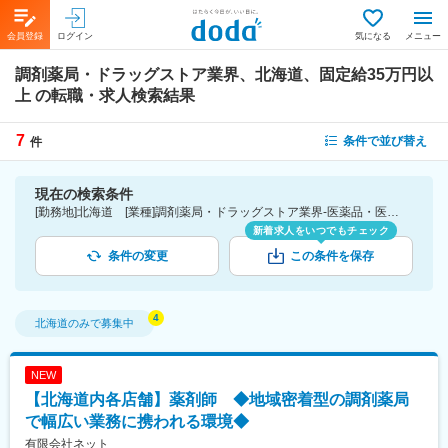
会員登録
ログイン
気になる
メニュー
調剤薬局・ドラッグストア業界、北海道、固定給35万円以
上
の転職・求人検索結果
7
条件で並び替え
件
現在の検索条件
[勤務地]北海道 [業種]調剤薬局・ドラッグストア業界-医薬品・医療機器・ライフサイエンス・医療系サービス [詳細条件](待遇・福利厚生)固定給35万円以上
新着求人をいつでもチェック
条件の変更
この条件を保存
北海道
のみで募集中
NEW
【北海道内各店舗】薬剤師 ◆地域密着型の調剤薬局
で幅広い業務に携われる環境◆
有限会社ネット