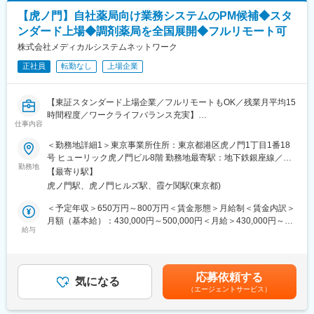
・医療業界出身以外の方であっても、培ってきた店舗開発や不動
服薬フォロー・オンライン服薬指導など、薬局と患者の接点をよ
【虎ノ門】自社薬局向け業務システムのPM候補◆スタ
産取引の経験を活かしながら、医療知識をつけることができま
り便利にするためのサービスです。2026年6月現在、友だち登録
す。
ンダード上場◆調剤薬局を全国展開◆フルリモート可
者数は220万人を突破。より多くの患者・薬局に利用されるサー
ビスへと成長を続けています。
株式会社メディカルシステムネットワーク
変更の範囲：会社の定める業務
正社員
転勤なし
上場企業
■業務内容
・PdM、エンジニア、QA、セールス、CSなど関係者との調整
・PdMが整理した企画・仕様・優先度を踏まえた開発進行計画へ
【東証スタンダード上場企業／フルリモートもOK／残業月平均15
の落とし込み
時間程度／ワークライフバランス充実】
・進行管理、スケジュール管理、マイルストーン管理
仕事内容
・リリースに向けた関係者調整、情報整理
■業務概要：
＜勤務地詳細1＞東京事業所住所：東京都港区虎ノ門1丁目1番18
・障害、不具合、仕様確認等に関する関係者調整
「なの花薬局」チェーンの運営・同社グループや加盟登録してい
号 ヒューリック虎ノ門ビル8階 勤務地最寄駅：地下鉄銀座線／虎
・開発プロセス、チケット管理、リリース運用等の継続的な改善
る一般保険薬局等の医療機関に対し、医薬品調達から薬剤師研修
勤務地
ノ門駅受動喫煙対策：屋内全面禁煙＜勤務地詳細2＞全国（ご自宅
【最寄り駅】
までの保険薬局運営支援サービスを提供する当社で、プロジェク
からのフルリモート中心）住所：支社・支店／全国各地 受動喫煙
■開発体制
虎ノ門駅、虎ノ門ヒルズ駅、霞ケ関駅(東京都)
トマネージャー業務をお任せします。
対策：敷地内全面禁煙変更の範囲：会社の定める事業所（リモー
PM、PdM、テックリード、エンジニア、QA、デザイナー等、計
トワーク含む）
＜予定年収＞650万円～800万円＜賃金形態＞月給制＜賃金内訳＞
14名（協力会社含む）の開発チームです。内製化を進めており、
＜具体的に＞
月額（基本給）：430,000円～500,000円＜月給＞430,000円～
アジャイルで開発を進めています。
システムの開発、業務システム導入、薬局業務で利用するシステ
給与
500,000円＜昇給有無＞有＜残業手当＞有＜給与補足＞※残業代は
ムの企画開発運用等のプロジェクトマネージャをお任せします。
別途支給します。給与詳細は前職給与を参照の上、相談し決定致
■働きやすい環境
します。■賞与：年2回支給（合計3か月分支給）賃金はあくまで
◎フルリモート可能。居住地を問わず全国から勤務できます。
業務事例：
も目安の金額であり、選考を通じて上下する可能性があります。
◎フルフレックスのため、業務状況やチームとの連携を踏まえつ
応募依頼する
直営店約450店舗の管理運用システム
気になる
月給(月額)は固定手当を含めた表記です。
つ柔軟に働くことが可能。
（エージェントサービス）
医薬品ネットワーク加盟店(約10,000店舗)のシステム運用・開発
◎Slack、Notion、GitHub、Google Workspace等を活用。リモー
業務、基幹システムの刷新など
トでの情報共有・プロジェクト推進を実施。