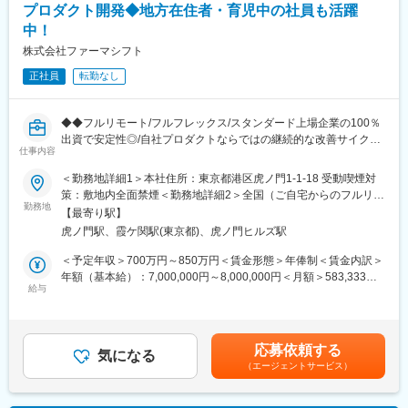
支援などの業務を関係各部門と連携して全体を統括しつつ、事業
プロダクト開発◆地方在住者・育児中の社員も活躍
・残業は月平均15時間程度です。ワークライフバランスを重視可
全体を推進していただくことを期待しています。
能です。
中！
・リモートワークも業務に応じて可能です。効率のいい働き方を
株式会社ファーマシフト
【働き方】
実現できます。
・月残業10時間程で定時退社のスタッフも多数
・産休・育休取得後の復帰率も約98％など、高い定着率で長期的
正社員
転勤なし
・年休122日、土日祝でワークライフバランスを整えられる環境
な就業が可能です。
・担当エリアが決まっており、他社と比べて出張頻度も低く、ド
クター等との商談もオンラインを併用しながら行っています。
◆◆フルリモート/フルフレックス/スタンダード上場企業の100％
変更の範囲：会社の定める業務
出資で安定性◎/自社プロダクトならではの継続的な改善サイクル
※クオール株式会社からの出向となります。
仕事内容
に携われる/クラウド環境でのアジャイル開発◆◆
・出向先事業主の正式名称：クオールホールディングス株式会社
■概要 ～地方在住者・育児中の社員も活躍中！～
＜勤務地詳細1＞本社住所：東京都港区虎ノ門1-1-18 受動喫煙対
・勤務地：北海道札幌市中央区北四条西5-1-48 アスティ45 8階
ファーマシフトでは、LINEを活用した「つながる薬局」を中心
策：敷地内全面禁煙＜勤務地詳細2＞全国（ご自宅からのフルリモ
・事業内容：保険調剤薬局事業
に、患者と薬局をつなぐ医療プラットフォームの開発・運営を行
勤務地
ート中心）住所：東京都 受動喫煙対策：敷地内全面禁煙変更の範
【最寄り駅】
っています。
囲：会社の定める事業所（リモートワーク含む）
【企業安定性】
虎ノ門駅、霞ケ関駅(東京都)、虎ノ門ヒルズ駅
本ポジションでは、開発現場に近い立場で、プロジェクトを着実
・クオールグループの中核企業として、グループ売上の70％を占
に前へ進めるミドルPMとしての役割を期待しています。
＜予定年収＞700万円～850万円＜賃金形態＞年俸制＜賃金内訳＞
めており、東証プライム市場に上場しております。
親会社 メディカルシステムネットワークでは、「なの花薬局」チ
年額（基本給）：7,000,000円～8,000,000円＜月額＞583,333円
・全国950店舗の調剤薬局を展開・売上高は業界3位（1,800億
ェーンを運営しており、利用者の声がダイレクトに感じられる環
給与
～666,666円（12分割）＜昇給有無＞有＜残業手当＞有＜給与補
円）で抜群の経営安定性を誇ります。
境です。
足＞※給与詳細は前職給与を参照の上、相談し決定致します。賃金
はあくまでも目安の金額であり、選考を通じて上下する可能性が
【ポジション魅力】
■事業概要
あります。月給(月額)は固定手当を含めた表記です。
・医療業界で培ってきた経験を存分に活かせる環境で、ドクター
応募依頼する
「すべての人が健康を自ら選択できる社会」の実現を目指し、患
気になる
との折衝が重要なポジションとなります。医療業界の経験以外に
（エージェントサービス）
者と薬局のコミュニケーションを支援するデジタル医療プラット
も不動産の知識や、新規出店を行う際のマーケティング知識な
フォームを展開。
ど、幅広い経験を積むことができます。
主力サービス「つながる薬局」は、LINEを活用し、処方箋送信・