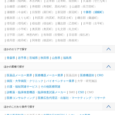
上磯郡（知内町、木古内町）
足寄郡（足寄町、陸別町）
久遠郡（せたな町）
白糠郡（白糠町）
寿都郡（寿都町、黒松内町）
山越郡（長万部町）
瀬棚郡（今金町）
目梨郡（羅臼町）
新冠郡（新冠町）
十勝郡（浦幌町）
幌泉郡（えりも町）
利尻郡（利尻町、利尻富士町）
磯谷郡（蘭越町）
増毛郡（増毛町）
様似郡（様似町）
爾志郡（乙部町）
古平郡（古平町）
留萌郡（小平町）
奥尻郡（奥尻町）
礼文郡（礼文町）
古宇郡（泊村、神恵内村）
有珠郡（壮瞥町）
宗谷郡（猿払村）
積丹郡（積丹町）
阿寒郡（鶴居村）
島牧郡（島牧村）
ほかのエリアで探す
青森県
岩手県
宮城県
秋田県
山形県
福島県
ほかの業種で探す
医薬品メーカー業界
医療機器メーカー業界
医薬品卸
医療機器卸
CRO
病院・大学病院・クリニック
バイオベンチャー業界
大学・研究施設
介護・福祉関連サービス
その他医療関連
診断薬・臨床検査機器・臨床検査試薬メーカー
SMO
CSO
CMO
医療コンサルティング
医療広告代理店・出版社・マーケティング・リサーチ
ほかのこだわり条件で探す