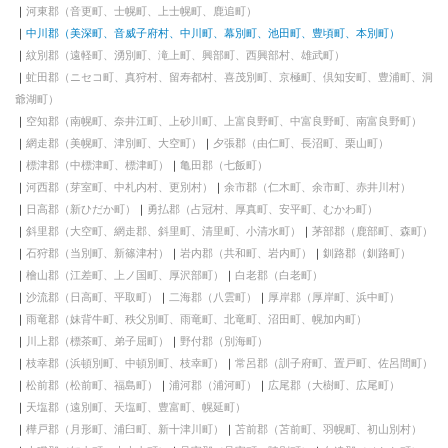
河東郡（音更町、士幌町、上士幌町、鹿追町）
中川郡（美深町、音威子府村、中川町、幕別町、池田町、豊頃町、本別町）
紋別郡（遠軽町、湧別町、滝上町、興部町、西興部村、雄武町）
虻田郡（ニセコ町、真狩村、留寿都村、喜茂別町、京極町、倶知安町、豊浦町、洞
爺湖町）
空知郡（南幌町、奈井江町、上砂川町、上富良野町、中富良野町、南富良野町）
網走郡（美幌町、津別町、大空町）
夕張郡（由仁町、長沼町、栗山町）
標津郡（中標津町、標津町）
亀田郡（七飯町）
河西郡（芽室町、中札内村、更別村）
余市郡（仁木町、余市町、赤井川村）
日高郡（新ひだか町）
勇払郡（占冠村、厚真町、安平町、むかわ町）
斜里郡（大空町、網走郡、斜里町、清里町、小清水町）
茅部郡（鹿部町、森町）
石狩郡（当別町、新篠津村）
岩内郡（共和町、岩内町）
釧路郡（釧路町）
檜山郡（江差町、上ノ国町、厚沢部町）
白老郡（白老町）
沙流郡（日高町、平取町）
二海郡（八雲町）
厚岸郡（厚岸町、浜中町）
雨竜郡（妹背牛町、秩父別町、雨竜町、北竜町、沼田町、幌加内町）
川上郡（標茶町、弟子屈町）
野付郡（別海町）
枝幸郡（浜頓別町、中頓別町、枝幸町）
常呂郡（訓子府町、置戸町、佐呂間町）
松前郡（松前町、福島町）
浦河郡（浦河町）
広尾郡（大樹町、広尾町）
天塩郡（遠別町、天塩町、豊富町、幌延町）
樺戸郡（月形町、浦臼町、新十津川町）
苫前郡（苫前町、羽幌町、初山別村）