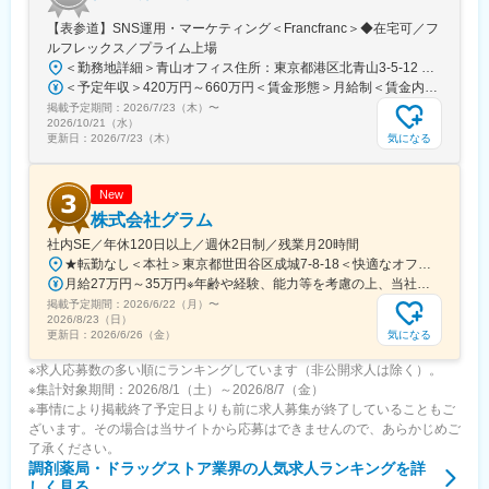
【表参道】SNS運用・マーケティング＜Francfranc＞◆在宅可／フ
■働きやすい環境
ルフレックス／プライム上場
フルリモート可能。関東近郊・札幌市内にお住まいの場合、対面
＜勤務地詳細＞青山オフィス住所：東京都港区北青山3-5-12 青山クリスタルビルB1勤務地最寄駅：各線／表参道駅受動喫煙対策：屋内全面禁煙変更の範囲：会社の定める事業所
コミュニケーションが必要な場合や参画初期で出社頂く可能性が
＜予定年収＞420万円～660万円＜賃金形態＞月給制＜賃金内訳＞月額（基本給）：260,000円～340,000円＜月給＞260,000円～340,000円＜昇給有無＞有＜残業手当＞有＜給与補足＞※上記年収には標準業績時の賞与および月20時間分の残業手当を含む賃金はあくまでも目安の金額であり、選考を通じて上下する可能性があります。月給(月額)は固定手当を含めた表記です。
あります。子育てと両立して活躍している社員もおり、柔軟な働
掲載予定期間：
2026/7/23（木）
〜
き方が可能です。
2026/10/21（水）
気になる
更新日：
2026/7/23（木）
変更の範囲：会社の定める業務
New
株式会社グラム
社内SE／年休120日以上／週休2日制／残業月20時間
★転勤なし＜本社＞東京都世田谷区成城7-8-18＜快適なオフィスも魅力！＞別荘みたいで解放感もあり、居心地抜群のオフィスです！※屋内全面禁煙
月給27万円～35万円※年齢や経験、能力等を考慮の上、当社規定により決定・優遇いたします。※残業代は別途全額支給。
掲載予定期間：
2026/6/22（月）
〜
2026/8/23（日）
気になる
更新日：
2026/6/26（金）
※求人応募数の多い順にランキングしています（非公開求人は除く）。
※集計対象期間：2026/8/1（土）～2026/8/7（金）
※事情により掲載終了予定日よりも前に求人募集が終了していることもご
ざいます。その場合は当サイトから応募はできませんので、あらかじめご
了承ください。
調剤薬局・ドラッグストア業界
の人気求人ランキングを詳
しく見る