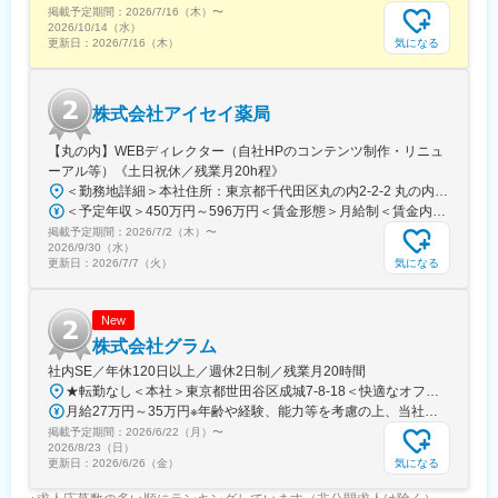
することで、患者様個人のためだけでなく、ひいては社会・福祉
掲載予定期間：
2026/7/16（木）
〜
に貢献し「信頼できる薬剤師」になれるよう、日々努力しており
2026/10/14（水）
ます。
気になる
更新日：
2026/7/16（木）
■当薬局は、大分県豊後大野市に3店舗を展開し、「やさしさ」を
テーマに調剤事業をはじめ様々な業務に取り組んでいます。機械
株式会社アイセイ薬局
化やパートナー（薬剤師と協働し対物業務を行う非薬剤師）制度
の導入により、薬剤師が患者様への提案・サポートに集中できる
【丸の内】WEBディレクター（自社HPのコンテンツ制作・リニュ
体制が整っています。
ーアル等）《土日祝休／残業月20h程》
＜勤務地詳細＞本社住所：東京都千代田区丸の内2-2-2 丸の内三井ビルディング勤務地最寄駅：東京メトロ千代田線／二重橋前駅受動喫煙対策：屋内全面禁煙変更の範囲：会社の定める事業所
変更の範囲：会社の定める業務
＜予定年収＞450万円～596万円＜賃金形態＞月給制＜賃金内訳＞月額（基本給）：281,250円～350,000円＜月給＞281,250円～350,000円＜昇給有無＞有＜残業手当＞有＜給与補足＞ ※昇給(年１回・７月） ※賞与(年２回、前年実績年間4ヶ月) 業績および評価により支給月数は異なります。 ※役職採用の場合、役職手当（係長職：30,000円/月）を支給（年収に含む）賃金はあくまでも目安の金額であり、選考を通じて上下する可能性があります。月給(月額)は固定手当を含めた表記です。
掲載予定期間：
2026/7/2（木）
〜
2026/9/30（水）
気になる
更新日：
2026/7/7（火）
New
株式会社グラム
社内SE／年休120日以上／週休2日制／残業月20時間
★転勤なし＜本社＞東京都世田谷区成城7-8-18＜快適なオフィスも魅力！＞別荘みたいで解放感もあり、居心地抜群のオフィスです！※屋内全面禁煙
月給27万円～35万円※年齢や経験、能力等を考慮の上、当社規定により決定・優遇いたします。※残業代は別途全額支給。
掲載予定期間：
2026/6/22（月）
〜
2026/8/23（日）
気になる
更新日：
2026/6/26（金）