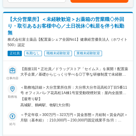
当＋業績連動給→総支給月額344,141円※業績連動給：月の予算達
■働き方：
・使った分の配置薬を補充
成や売り上げに対して支払われます賃金はあくまでも目安の金額
・基本土日祝休み／年3回の大型連休あり
・使用したお薬代金の集金
であり、選考を通じて上下する可能性があります。月給(月額)は固
・残業20h以内
・健康相談、新商品・サービスのご提案 など
定手当を含めた表記です。
【大分営業所】＜未経験歓迎＞お薬箱の営業職◇外回
・スケジュールに合わせて直行直帰可
り・取引あるお客様中心／土日祝休◇転居を伴う転勤
・転居を伴う転勤はありません
※一部、新たに配置薬を置いていただくお客様への訪問がありま
無
す。
■やりがい：
└配置薬は無料でおけるので、お客様も抵抗なく置いてくれる製
株式会社富士薬品【配置薬シェア全国No1】健康経営優良法人（ホワイト
・最近、健康のことで困っていることがないかなど、親身にお話
品です。
500）認定
を聞くことで、お客様と信頼関係を築き、お客様の健康管理に貢
正社員
献することができます。
転勤なし
職種未経験歓迎
業種未経験歓迎
■未経験の方も安心！充実した研修制度：
・「この薬すごく効き目があって良かったよ。」「こないだのリ
・入社直後～2週間 ： OJT形式で、薬の種類や成分など基礎知識
ンゴ酢美味しかった。ちょうどまた買おうと思ってたの。来てく
を身につけます。
【面接1回＊正社員／ドラッグストア「セイムス」を展開！配置薬
れてありがとう。」など、「ありがとう」という言葉が一番のや
・入社2週間～1カ月 ： 先輩社員に同行し、仕事の流れを学びま
大手企業／基礎からじっくり学べる◎丁寧な研修制度で未経験の
りがいです。
す。「会話のコツ」や「商品のご案内方法」といった実践的なス
仕事内容
方も安心／残業20h＊直行直帰可】
キルを習得します。
変更の範囲：会社の定める業務
・入社1カ月以降 ： 慣れてきたら独り立ち。既存のお客様をメイ
＜勤務地詳細＞大分営業所住所：大分県大分市花高松3丁目5番11
■職務内容：
ンに訪問します。
号 オフィスパレア花高松1A棟1号室受動喫煙対策：屋内全面禁煙
担当エリアのお客様（個人宅や企業）へ訪問し、配置薬（お薬
勤務地
★困ったら先輩社員に相談しやすい雰囲気です！
変更の範囲：会社の定める事業所
【最寄り駅】
箱）や健康食品の提案をお任せします。
高城駅、鶴崎駅、牧駅(大分県)
※既に、取引のあるお客様先を訪問するスタイルです。
＜専門資格を取得できる＞
・入社後は、医薬品販売の専門知識を身につけるために、登録販
＜予定年収＞300万円～323万円＜賃金形態＞月給制＜賃金内訳＞
＜仕事の流れ＞
売者資格を取得していただきます。（取得率90％以上）
月額（基本給）：210,000円～230,000円固定残業手当/月：
配置薬や健康食品、サプリメントの使用頻度に合わせて、1～6ヵ
給与
・資格取得にあたっては、無料で支援を行いますのでご安心くだ
35,796円～39,205円（固定残業時間22時間30分/月）超過した時
月に1回程度のペースでお客様宅を訪問
さい。
間外労働の残業手当は追加支給＜月給＞245,796円～269,205円
※社用車（軽自動車）に乗って、1日あたり16～18軒程のお客様宅