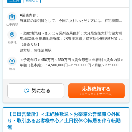
正社員
転勤なし
■業務内容：
当薬局の薬剤師として、今回ご入社いただく方には、在宅訪問服
仕事内容
薬指導業務を行っていただきます。
《業務詳細》
＜勤務地詳細＞まえはら調剤薬局住所：大分県豊後大野市緒方町
・在宅訪問服薬指導
馬場32番地 勤務地最寄駅：JR豊肥本線／緒方駅受動喫煙対策：敷
・保険調剤及び一般医薬品販売
勤務地
地内全面禁煙変更の範囲：無
【最寄り駅】
・緩和ケア
緒方駅、豊後清川駅
・OTC販売 等
※訪問先は有料老人ホーム等の施設や個人宅です。
＜予定年収＞450万円～650万円＜賃金形態＞年俸制＜賃金内訳＞
お客様毎に納品のタイミングが異なりますが、有料老人ホームは1
年額（基本給）：4,500,000円～6,500,000円＜月額＞375,000円
日平均15~20床、在宅は1日３～４件を目安に訪問します。
給与
～541,666円（12分割）＜昇給有無＞有＜残業手当＞有＜給与補
※機械化やパートナー制の導入により、薬剤師は患者様との対人業
足＞■年俸制（月給は年俸÷12）※年俸は本人の年齢・経験・能力
務に集中できる体制となっているほか、残業はできるだけしない
等を考慮の上決定します。 モデル年収：新卒450万円～、第二
よう当日やる仕事を決めて業務を進めますので、効率的でメリハ
新卒460万円～賃金はあくまでも目安の金額であり、選考を通じ
応募依頼する
リのある働き方が可能です。
気になる
て上下する可能性があります。月給(月額)は固定手当を含めた表記
（エージェントサービス）
です。
■組織構成：
今回入社いただく方は、豊後大野市内にある3店舗のうち、「まえ
はら調剤薬局」に配属予定です。当薬局は、20代～60代まで幅広
【日田営業所】＜未経験歓迎＞お薬箱の営業職◇外回
い年齢層のスタッフが活躍し、明るく活気ある職場です。
り・取引あるお客様中心／土日祝休◇転居を伴う転勤
まえはら調剤薬局では、現在2名の薬剤師（40代1名、20代後半1
無
名）が在籍しています。入社後は2名を中心に薬局内スタッフ全員