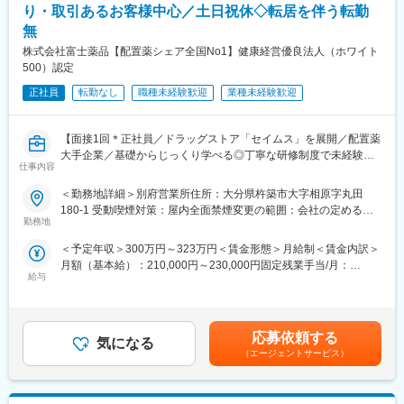
り・取引あるお客様中心／土日祝休◇転居を伴う転勤
※一部、新たに配置薬を置いていただくお客様への訪問がありま
無
す。
└配置薬は無料でおけるので、お客様も抵抗なく置いてくれる製
株式会社富士薬品【配置薬シェア全国No1】健康経営優良法人（ホワイト
品です。
500）認定
正社員
転勤なし
職種未経験歓迎
業種未経験歓迎
■未経験の方も安心！充実した研修制度：
・入社直後～2週間 ： OJT形式で、薬の種類や成分など基礎知識
を身につけます。
【面接1回＊正社員／ドラッグストア「セイムス」を展開／配置薬
・入社2週間～1カ月 ： 先輩社員に同行し、仕事の流れを学びま
大手企業／基礎からじっくり学べる◎丁寧な研修制度で未経験の
す。「会話のコツ」や「商品のご案内方法」といった実践的なス
仕事内容
方も安心／残業20h＊直行直帰可】
キルを習得します。
・入社1カ月以降 ： 慣れてきたら独り立ち。既存のお客様をメイ
＜勤務地詳細＞別府営業所住所：大分県杵築市大字相原字丸田
■職務内容：
ンに訪問します。
180-1 受動喫煙対策：屋内全面禁煙変更の範囲：会社の定める事
担当エリアのお客様（個人宅や企業）へ訪問し、配置薬（お薬
勤務地
★困ったら先輩社員に相談しやすい雰囲気です！
業所
箱）や健康食品の提案をお任せします。
＜予定年収＞300万円～323万円＜賃金形態＞月給制＜賃金内訳＞
※既に、取引のあるお客様先を訪問するスタイルです。
＜専門資格を取得できる＞
月額（基本給）：210,000円～230,000円固定残業手当/月：
・入社後は、医薬品販売の専門知識を身につけるために、登録販
給与
35,796円～39,205円（固定残業時間22時間30分/月）超過した時
＜仕事の流れ＞
売者資格を取得していただきます。（取得率90％以上）
間外労働の残業手当は追加支給＜月給＞245,796円～269,205円
配置薬や健康食品、サプリメントの使用頻度に合わせて、1～6ヶ
・資格取得にあたっては、無料で支援を行いますのでご安心くだ
（一律手当を含む）＜昇給有無＞有＜残業手当＞有＜給与補足＞※
月に1回程度のペースでお客様宅を訪問
さい。
年収は当社規定に基づき、年齢や経験に応じて決定します。・昇
※社用車（軽自動車）に乗ってお客様宅へ訪問をします。（1件あ
応募依頼する
・資格取得後は、資格手当として給与にも反映されます。
気になる
給：年1回（4月）＜モデル給与＞※入社3年目平均基本給＋各種手
たり20～30分程度）
（エージェントサービス）
当＋業績連動給→総支給月額344,141円※業績連動給：月の予算達
■働き方：
成や売り上げに対して支払われます。賃金はあくまでも目安の金
・配置薬や健康食品の期限管理
・基本土日祝休み／年3回の大型連休あり
額であり、選考を通じて上下する可能性があります。月給(月額)は
・使った分の配置薬を補充
・残業20h以内