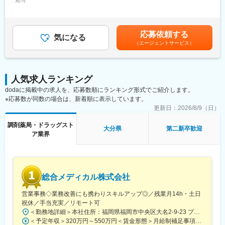
給与
～541,666円（12分割）＜昇給有無＞有＜残業手当＞有＜給与補
各エリアで喜ばれる商品ラインナップを武器に「日本一お客様に
・保険調剤及び一般医薬品販売
足＞■年俸制（月給は年俸÷12）※年俸は本人の年齢・経験・能力
愛されるドラッグストア」経営を目指しています。
・緩和ケア
等を考慮の上決定します。賃金はあくまでも目安の金額であり、
・OTC販売 等
選考を通じて上下する可能性があります。月給(月額)は固定手当を
■スキルアップを目指して：
応募依頼する
気になる
含めた表記です。
新人研修からマニュアル研修など必要な研修を希望し参加可能で
（エージェントサービス）
■組織構成：
す。時間が無ければオンライン、オンデマンドでの復習もできま
今回入社いただく方は、豊後大野市内にある3店舗のうち、「まえ
す。当薬局は地域連携薬局、専門医療機関連携薬局も目指しま
はら調剤薬局」に配属予定です。当薬局は、20代～60代まで幅広
す。日々の疑問を調べて学術発表大会に参加、論文化や学会発表
い年齢層のスタッフが活躍し、明るく活気ある職場です。
を目指したい方のフォローもします。
人気求人ランキング
まえはら調剤薬局では、現在2名の薬剤師（40代1名、20代後半1
dodaに掲載中の求人を、応募数順にランキング形式でご紹介します。
名）が在籍しています。入社後は2名を中心に薬局内スタッフ全員
※応募数が同数の場合は、新着順に表示しています。
でサポートしますのでご安心ください。
更新日：
2026/8/9（日）
■当薬局の想い：
調剤薬局・ドラッグスト
「薬剤師＝薬局でお薬をくれる人」ではなく、「薬剤師としての
大分県
第二新卒歓迎
ア業界
知識を患者様にアウトプットすること＝信頼できる薬剤師」を目
指しています。
2019年より、薬剤師は患者様に向き合う（対人業務）時間を確保
するため、薬局スタッフと連携することが可能となりました。患
者様の日常生活に接する機会が多い薬局薬剤師は、健康の一端を
総合メディカル株式会社
担う医療人の一人として活躍できるようになりました。
当薬局では、いち早く「パートナー制度」を導入。パートナー
営業事務◇業務改善にも携わりスキルアップ◎／残業月14h・土日
と、薬のエキスパートである薬剤師が協働し、薬剤師は患者様へ
祝休／手当充実／リモート可
の指導に集中できる環境が整っています。
＜勤務地詳細＞本社住所：福岡県福岡市中央区大名2-9-23 プリオ福岡ビル勤務地最寄駅：地下鉄空港線／天神駅受動喫煙対策：屋内全面禁煙変更の範囲：会社の定める事業所
薬剤師が持つ知識を、患者様やほかの医療従事者にアウトプット
＜予定年収＞320万円～550万円＜賃金形態＞月給制補足事項なし＜賃金内訳＞月額（基本給）：200,000円～246,000円その他固定手当/月：20,000円～110,000円＜月給＞220,000円～356,000円＜昇給有無＞有＜残業手当＞有＜給与補足＞※実際の年収は面談・面接後に経歴や能力に応じて決定します※求人票の想定年収に当てはまらないケースも発生する可能性があります賞与年2回（2025年度実績4.4ヶ月）、昇給年1回住宅補助手当、家族手当、残業手当、休日出勤手当など賃金はあくまでも目安の金額であり、選考を通じて上下する可能性があります。月給(月額)は固定手当を含めた表記です。