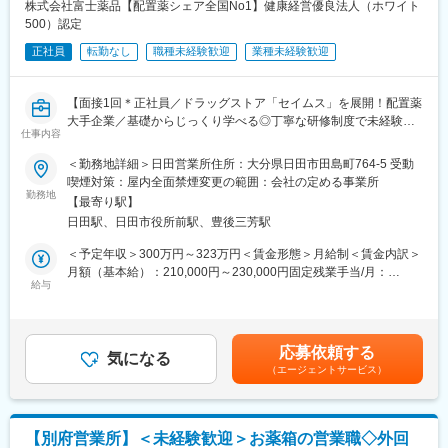
でサポートしますのでご安心ください。
株式会社富士薬品【配置薬シェア全国No1】健康経営優良法人（ホワイト
500）認定
■当薬局の想い：
正社員
転勤なし
職種未経験歓迎
業種未経験歓迎
「薬剤師＝薬局でお薬をくれる人」ではなく、「薬剤師としての
知識を患者様にアウトプットすること＝信頼できる薬剤師」を目
指しています。
【面接1回＊正社員／ドラッグストア「セイムス」を展開！配置薬
2019年より、薬剤師は患者様に向き合う（対人業務）時間を確保
大手企業／基礎からじっくり学べる◎丁寧な研修制度で未経験の
するため、薬局スタッフと連携することが可能となりました。患
仕事内容
方も安心／残業20h＊直行直帰可】
者様の日常生活に接する機会が多い薬局薬剤師は、健康の一端を
担う医療人の一人として活躍できるようになりました。
＜勤務地詳細＞日田営業所住所：大分県日田市田島町764-5 受動
■職務内容：
当薬局では、いち早く「パートナー制度」を導入。パートナー
喫煙対策：屋内全面禁煙変更の範囲：会社の定める事業所
担当エリアのお客様（個人宅や企業）へ訪問し、配置薬（お薬
勤務地
と、薬のエキスパートである薬剤師が協働し、薬剤師は患者様へ
【最寄り駅】
箱）や健康食品の提案をお任せします。
の指導に集中できる環境が整っています。
日田駅、日田市役所前駅、豊後三芳駅
※既に、取引のあるお客様先を訪問するスタイルです。
薬剤師が持つ知識を、患者様やほかの医療従事者にアウトプット
することで、患者様個人のためだけでなく、ひいては社会・福祉
＜予定年収＞300万円～323万円＜賃金形態＞月給制＜賃金内訳＞
＜仕事の流れ＞
に貢献し「信頼できる薬剤師」になれるよう、日々努力しており
月額（基本給）：210,000円～230,000円固定残業手当/月：
配置薬や健康食品、サプリメントの使用頻度に合わせて、1～6ヵ
給与
ます。
35,796円～39,205円（固定残業時間22時間30分/月）超過した時
月に1回程度のペースでお客様宅を訪問
間外労働の残業手当は追加支給＜月給＞245,796円～269,205円
※社用車（軽自動車）に乗って、1日あたり16～18軒程のお客様宅
■当薬局は、大分県豊後大野市に3店舗を展開し、「やさしさ」を
（一律手当を含む）＜昇給有無＞有＜残業手当＞有＜給与補足＞※
へ訪問をします。
テーマに調剤事業をはじめ様々な業務に取り組んでいます。機械
年収は当社規定に基づき、年齢や経験に応じて決定します。・昇
応募依頼する
気になる
化やパートナー（薬剤師と協働し対物業務を行う非薬剤師）制度
給：年1回（4月）＜モデル給与＞※入社3年目平均基本給＋各種手
（エージェントサービス）
・配置薬や健康食品の期限管理
の導入により、薬剤師が患者様への提案・サポートに集中できる
当＋業績連動給→総支給月額344,141円※業績連動給：月の予算達
・使った分の配置薬を補充
体制が整っています。
成や売り上げに対して支払われます賃金はあくまでも目安の金額
・使用したお薬代金の集金
であり、選考を通じて上下する可能性があります。月給(月額)は固
・健康相談、新商品・サービスのご提案 など
変更の範囲：会社の定める業務
定手当を含めた表記です。
【別府営業所】＜未経験歓迎＞お薬箱の営業職◇外回