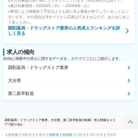
※求人応募数の多い順にランキングしています（非公開求人は除く）。
※集計対象期間：2026/8/2（日）～2026/8/8（土）
※事情により掲載終了予定日よりも前に求人募集が終了していることもご
ざいます。その場合は当サイトから応募はできませんので、あらかじめご
了承ください。
調剤薬局・ドラッグストア業界
の人気求人ランキングを詳
しく見る
求人の傾向
dodaに掲載中の求人に関するデータを、カテゴリごとにご紹介します。
調剤薬局・ドラッグストア業界
大分県
第二新卒歓迎
調剤薬局・ドラッグストア業界、大分県、第二新卒歓迎の転職・求人情報をエリ
アで絞り込む
大分市
別府市
中津市
日田市
佐伯市
臼杵市
津久見市
竹田市