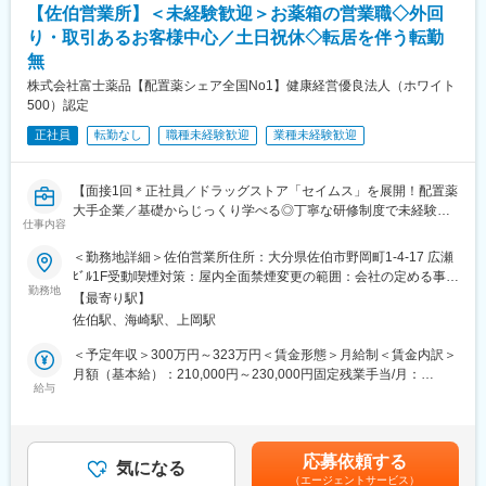
固定手当を含めた表記です。
【佐伯営業所】＜未経験歓迎＞お薬箱の営業職◇外回
・使用したお薬代金の集金
・スケジュールに合わせて直行直帰可
・健康相談、新商品・サービスのご提案 など
り・取引あるお客様中心／土日祝休◇転居を伴う転勤
・転居を伴う転勤はありません
無
※一部、新たに配置薬を置いていただくお客様への訪問がありま
■やりがい：
株式会社富士薬品【配置薬シェア全国No1】健康経営優良法人（ホワイト
す。
・最近、健康のことで困っていることがないかなど、親身にお話
500）認定
└配置薬は無料でおけるので、お客様も抵抗なく置いてくれる製
を聞くことで、お客様と信頼関係を築き、お客様の健康管理に貢
品です。
正社員
献することができます。
転勤なし
職種未経験歓迎
業種未経験歓迎
・「この薬すごく効き目があって良かったよ。」「こないだのリ
■未経験の方も安心◎充実した研修制度：
ンゴ酢美味しかった！ちょうどまた買おうと思ってたの。来てく
・入社直後～2週間 ： OJT形式で、薬の種類や成分など基礎知識
【面接1回＊正社員／ドラッグストア「セイムス」を展開！配置薬
れてありがとう。」など、「ありがとう」という言葉が一番のや
を身につけます。
大手企業／基礎からじっくり学べる◎丁寧な研修制度で未経験の
りがいです。
仕事内容
・入社2週間～1ヶ月 ： 先輩社員に同行し、仕事の流れを学びま
方も安心／残業20h＊直行直帰可】
す。「会話のコツ」や「商品のご案内方法」といった実践的なス
変更の範囲：会社の定める業務
＜勤務地詳細＞佐伯営業所住所：大分県佐伯市野岡町1-4-17 広瀬
キルを習得します。
■職務内容：
ﾋﾞﾙ1F受動喫煙対策：屋内全面禁煙変更の範囲：会社の定める事業
・入社1カ月以降 ： 慣れてきたら独り立ち。既存のお客様をメイ
担当エリアのお客様（個人宅や企業）へ訪問し、配置薬（お薬
勤務地
所
【最寄り駅】
ンに訪問します。
箱）や健康食品の提案をお任せします。
佐伯駅、海崎駅、上岡駅
◎困ったら先輩社員に相談しやすい雰囲気です。
※既に、取引のあるお客様先を訪問するスタイルです。
＜予定年収＞300万円～323万円＜賃金形態＞月給制＜賃金内訳＞
＜専門資格を取得できる＞
＜仕事の流れ＞
月額（基本給）：210,000円～230,000円固定残業手当/月：
・入社後は、医薬品販売の専門知識を身につけるために、登録販
配置薬や健康食品、サプリメントの使用頻度に合わせて、1～6ヵ
給与
35,796円～39,205円（固定残業時間22時間30分/月）超過した時
売者資格を取得していただきます。（取得率90％以上）
月に1回程度のペースでお客様宅を訪問
間外労働の残業手当は追加支給＜月給＞245,796円～269,205円
・資格取得にあたっては、無料で支援を行いますのでご安心くだ
※社用車（軽自動車）に乗って、1日あたり16～18軒程のお客様宅
（一律手当を含む）＜昇給有無＞有＜残業手当＞有＜給与補足＞※
さい。
へ訪問をします。
年収は当社規定に基づき、年齢や経験に応じて決定します。・昇
応募依頼する
・資格取得後は、資格手当として給与にも反映されます。
気になる
給：年1回（4月）＜モデル給与＞※入社3年目平均基本給＋各種手
（エージェントサービス）
・配置薬や健康食品の期限管理