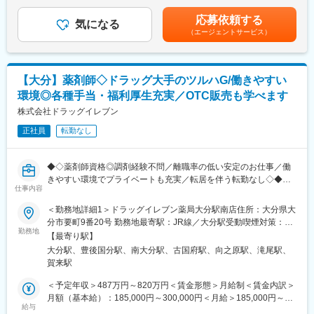
・資格取得後は、資格手当として給与にも反映されます。
（一律手当を含む）＜昇給有無＞有＜残業手当＞有＜給与補足＞※
へ訪問をします。
年収は当社規定に基づき、年齢や経験に応じて決定します。・昇
応募依頼する
気になる
■働き方：
給：年1回（4月）＜モデル給与＞※入社3年目平均基本給＋各種手
（エージェントサービス）
・配置薬や健康食品の期限管理
・基本土日祝休み／年3回の大型連休あり
当＋業績連動給→総支給月額344,141円※業績連動給：月の予算達
・使った分の配置薬を補充
・残業20h以内
成や売り上げに対して支払われます賃金はあくまでも目安の金額
・使用したお薬代金の集金
・スケジュールに合わせて直行直帰可
であり、選考を通じて上下する可能性があります。月給(月額)は固
・健康相談、新商品・サービスのご提案 など
・転居を伴う転勤はありません
定手当を含めた表記です。
【大分】薬剤師◇ドラッグ大手のツルハG/働きやすい
環境◎各種手当・福利厚生充実／OTC販売も学べます
※一部、新たに配置薬を置いていただくお客様への訪問がありま
■やりがい：
す。
株式会社ドラッグイレブン
・最近、健康のことで困っていることがないかなど、親身にお話
└配置薬は無料でおけるので、お客様も抵抗なく置いてくれる製
を聞くことで、お客様と信頼関係を築き、お客様の健康管理に貢
正社員
転勤なし
品です。
献することができます。
・「この薬すごく効き目があって良かったよ。」「こないだのリ
■未経験の方も安心！充実した研修制度：
ンゴ酢美味しかった！ちょうどまた買おうと思ってたの。来てく
◆◇薬剤師資格◎調剤経験不問／離職率の低い安定のお仕事／働
・入社直後～2週間 ： OJT形式で、薬の種類や成分など基礎知識
れてありがとう。」など、「ありがとう」という言葉が一番のや
きやすい環境でプライベートも充実／転居を伴う転勤なし◇◆
を身につけます。
仕事内容
りがいです。
・入社2週間～1カ月 ： 先輩社員に同行し、仕事の流れを学びま
～「やっと、どっしり腰をすえて働ける会社に出会えました」の
＜勤務地詳細1＞ドラッグイレブン薬局大分駅南店住所：大分県大
す。「会話のコツ」や「商品のご案内方法」といった実践的なス
変更の範囲：会社の定める業務
声多数～
分市要町9番20号 勤務地最寄駅：JR線／大分駅受動喫煙対策：屋
キルを習得します。
「やりがいナンバーワン」「辞める理由ない」など、ドラッグイ
勤務地
内全面禁煙＜勤務地詳細2＞ドラッグイレブン大分医大前店住所：
・入社1カ月以降 ： 慣れてきたら独り立ち。既存のお客様をメイ
【最寄り駅】
レブン薬局の正社員の多くの方が働き続けやすさを感じ、定着率
大分県由布市狭間町医大ヶ丘3丁目1233－2 受動喫煙対策：屋内
ンに訪問します。
大分駅、豊後国分駅、南大分駅、古国府駅、向之原駅、滝尾駅、
の高い環境です。
全面禁煙＜勤務地詳細3＞ドラッグイレブン 畑中店住所：大分県
★困ったら先輩社員に相談しやすい雰囲気です！
賀来駅
大分市畑中3丁目2番2号 受動喫煙対策：屋内全面禁煙
■業務内容：
＜予定年収＞487万円～820万円＜賃金形態＞月給制＜賃金内訳＞
＜専門資格を取得できる＞
当社の薬局にて、薬剤師としてご活躍いただきます。
月額（基本給）：185,000円～300,000円＜月給＞185,000円～
・入社後は、医薬品販売の専門知識を身につけるために、登録販
給与
300,000円＜昇給有無＞有＜残業手当＞有＜給与補足＞※給与詳細
売者資格を取得していただきます。（取得率90％以上）