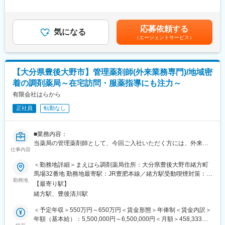
■具体的には：
は、年齢・経験・能力を考慮した上で規定により決定※一律手当含
・資格取得にあたっては、無料で支援を行いますのでご安心くだ
調剤薬局内の薬剤師業務全般を担います。
む■昇給：年1回（5月）■賞与：年2回（7月、12月）賃金はあくま
さい。
◇調剤・服薬指導・薬歴管理・OTC販売等
でも目安の金額であり、選考を通じて上下する可能性がありま
・資格取得後は、資格手当として給与にも反映されます。
応募依頼する
◇アルバイト・パート薬剤師の教育
気になる
す。月給(月額)は固定手当を含めた表記です。
（エージェントサービス）
■働き方：
■調剤ロボット化：
・基本土日祝休み／年3回の大型連休あり
弊社はできる限りの調剤ロボット化を行い薬剤師業務に専念でき
・残業20h以内
る環境を構築いたします。ドラッグイレブン薬局はツルハグルー
・スケジュールに合わせて直行直帰可
【大分県豊後大野市】管理薬剤師(外来業務専門)/地域密
プ920薬局以上のノウハウを活かし、日々進化している薬局で
・転居を伴う転勤はありません
着の調剤薬局～在宅訪問・服薬指導にも注力～
す。マニュアルを整備し法規を重視した運営を基盤に「お客様、
患者様第一の調剤業務を行う」をスローガンとしております。
有限会社はらから
■やりがい：
・最近、健康のことで困っていることがないかなど、親身にお話
正社員
転勤なし
■休暇について：
を聞くことで、お客様と信頼関係を築き、お客様の健康管理に貢
ドラッグイレブン薬局の正社員は休日をしっかりと取得できま
献することができます。
す。門前薬局であっても休日シフト希望は相談できる環境です。
・「この薬すごく効き目があって良かったよ。」「こないだのリ
■業務内容：
さらに有給休暇の取得も推進。通常休日と有給を合わせて旅費の
ンゴ酢美味しかった！ちょうどまた買おうと思ってたの。来てく
当薬局の管理薬剤師として、今回ご入社いただく方には、外来業
安い時期にフラッと海外旅行を楽しむ先輩社員もいます。
仕事内容
れてありがとう。」など、「ありがとう」という言葉が一番のや
務を専門にお任せします。
りがいです。
これまでのご経験・知識を活かしながら、薬局に訪れる患者様そ
＜勤務地詳細＞まえはら調剤薬局住所：大分県豊後大野市緒方町
■ドラッグイレブンについて：
れぞれに寄り添った丁寧な対応で、地域の皆様に愛されるやさし
馬場32番地 勤務地最寄駅：JR豊肥本線／緒方駅受動喫煙対策：敷
◇200店舗以上を展開するドラッグストアチェーンのノウハウ
変更の範囲：会社の定める業務
い薬局づくりを共に目指していただける方を募集します。機械化
勤務地
地内全面禁煙変更の範囲：無
「カウンセリング接客」を基本としています。一般的な調剤薬局
【最寄り駅】
やパートナー制の導入により、薬剤師は患者様との対人業務に集
から一歩進んで、より患者様のためになるジェネリック提案・温
緒方駅、豊後清川駅
中できる体制となっているほか、残業はできるだけしないよう当
かみのある応対等を心掛けています。
日やる仕事を決めて業務を進めますので、効率的でメリハリのあ
＜予定年収＞550万円～650万円＜賃金形態＞年俸制＜賃金内訳＞
◇「健康でありたい」「美しくありたい」想いに応えるドラッグ
る働き方が可能です。
年額（基本給）：5,500,000円～6,500,000円＜月額＞458,333円
ストアチェーン。専門性の高いカウンセリング接客と、各店舗・
《業務詳細》