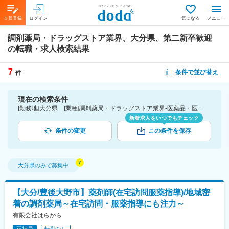
会員登録
ログイン
気になる
メニュー
調剤薬局・ドラッグストア業界、大分県、第二新卒歓迎
の転職・求人検索結果
7
条件で並び替え
件
現在の検索条件
[勤務地]大分県 [業種]調剤薬局・ドラッグストア業界-医薬品・医療機器・ライフサイエンス・医療系サービス [詳細条件](募集・採用情報)第二新卒歓迎
新着求人をいつでもチェック
条件の変更
この条件を保存
大分県
のみで募集中
【大分/豊後大野市】薬剤師(在宅訪問服薬指導)/地域密
着の調剤薬局～在宅訪問・服薬指導にも注力～
有限会社はらから