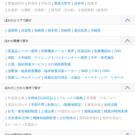
豊後高田市
杵築市
宇佐市
豊後大野市
由布市
国東市
玖珠郡（九重町、玖珠町）
速見郡（日出町）
東国東郡（姫島村）
ほかのエリアで探す
福岡県
佐賀県
長崎県
熊本県
宮崎県
鹿児島県
沖縄県
ほかの業種で探す
医薬品メーカー業界
医療機器メーカー業界
医薬品卸
医療機器卸
CRO
病院・大学病院・クリニック
バイオベンチャー業界
大学・研究施設
介護・福祉関連サービス
その他医療関連
診断薬・臨床検査機器・臨床検査試薬メーカー
SMO
CSO
CMO
医療コンサルティング
医療広告代理店・出版社・マーケティング・リサーチ
ほかのこだわり条件で探す
外資系企業
年間休日120日以上
フレックス勤務
管理職・マネジャー
英語を活かす
学歴不問
転勤なし（勤務地限定）
服装自由
女性活躍
社宅・家賃補助制度
上場企業
中国語を活かす
退職金制度
残業20時間未満
完全週休2日制
職種未経験歓迎
土日祝休み
原則定時退社
海外出張あり
U・Iターン支援あり
ほかの固定給で探す