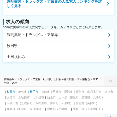
調剤薬局・ドラッグストア業界
の人気求人ランキングを詳
しく見る
求人の傾向
dodaに掲載中の求人に関するデータを、カテゴリごとにご紹介します。
調剤薬局・ドラッグストア業界
秋田県
土日祝休み
調剤薬局・ドラッグストア業界、秋田県、土日祝休みの転職・求人情報をエリア
で絞り込む
秋田市
能代市
横手市
大館市
男鹿市
湯沢市
鹿角市
由利本荘市
潟上市
大仙市
北秋田市
にかほ市
仙北市
山本郡（藤里町、三種町、八峰町）
南秋田郡（五城目町、八郎潟町、井川町、大潟村）
仙北郡（美郷町）
雄勝郡（羽後町、東成瀬村）
鹿角郡（小坂町）
北秋田郡（上小阿仁村）