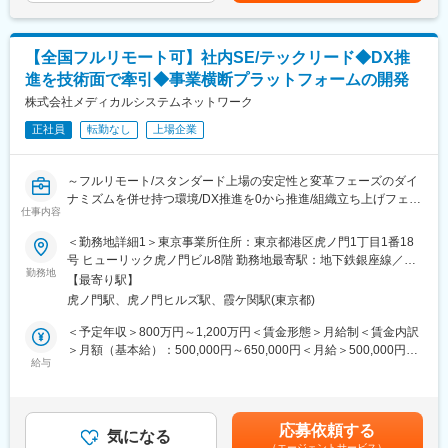
◎Slack、Notion、GitHub、Google Workspace等を活用。リモー
業務、基幹システムの刷新など
トでの情報共有・プロジェクト推進を実施。
提案、コスト見積もり、要件定義～運用まで経験やスキルに応じ
変更の範囲：会社の定める業務
【全国フルリモート可】社内SE/テックリード◆DX推
て業務をお任せしていきます。
進を技術面で牽引◆事業横断プラットフォームの開発
さらなるマネジメント業務や、PMのスペシャリストとして業務を
極めて頂くことも可能です。
株式会社メディカルシステムネットワーク
正社員
転勤なし
上場企業
■組織構成：
システム本部は59名で構成されており、年齢も20代～50代まで幅
広く在籍しております。
～フルリモート/スタンダード上場の安定性と変革フェーズのダイ
ナミズムを併せ持つ環境/DX推進を0から推進/組織立ち上げフェー
■キャリアパス：
仕事内容
ズにジョイン～
経験やスキルなどによりますが、マネジメント業務へとステップ
■概要
＜勤務地詳細1＞東京事業所住所：東京都港区虎ノ門1丁目1番18
アップや、スペシャリストとして業務を極めていっていただくこ
メディカルシステムネットワークでは、顧客データ・顧客接点・
号 ヒューリック虎ノ門ビル8階 勤務地最寄駅：地下鉄銀座線／虎
とも可能です。
データ活用を統合する「共通基盤システム」を構築するため、開
勤務地
ノ門駅受動喫煙対策：屋内全面禁煙＜勤務地詳細2＞全国（ご自宅
【最寄り駅】
発チームを新規に立ち上げました。
からのフルリモート中心）住所：支社・支店／全国各地 受動喫煙
■魅力：
虎ノ門駅、虎ノ門ヒルズ駅、霞ケ関駅(東京都)
グループ内には多様な事業（薬局、物流、医薬品製造販売、薬局
対策：敷地内全面禁煙変更の範囲：会社の定める事業所（リモー
業務に関係する技術書籍の購入や研修参加費などは会社が費用負
DX）が存在していますが、それぞれの顧客データや接点が最適化
トワーク含む）
＜予定年収＞800万円～1,200万円＜賃金形態＞月給制＜賃金内訳
担する等、エンジニアの就業環境をサポートする体制が整ってい
しきれていない課題があります。これらを統合し、ポータルサイ
＞月額（基本給）：500,000円～650,000円＜月給＞500,000円～
ます。
ト、データ連携基盤、SFA/CRMを一気通貫で繋ぎ、単一のインタ
給与
650,000円＜昇給有無＞有＜残業手当＞有＜給与補足＞※残業代は
ーフェースで全業務を完結できる「統合プラットフォーム」の実
別途支給します。※上位の等級の場合は残業代は支給されませんが
■当社の特徴：
現を目指しします。
役職手当が支給されます。※給与詳細は前職給与を参照の上、相談
当社は医薬品ネットワーク事業・調剤薬局事業・賃貸設備関連事
この巨大構想を、AWSを中心としたモダンなアーキテクチャで形
し決定致します。※賞与：年2回支給（合計3か月分支給）賃金は
業・給食事業・訪問介護事業等、地域の「医・食・住」のインフ
応募依頼する
にし、技術選定から実装を泥臭く、かつ戦略的に主導いただける
気になる
あくまでも目安の金額であり、選考を通じて上下する可能性があ
ラとして
（エージェントサービス）