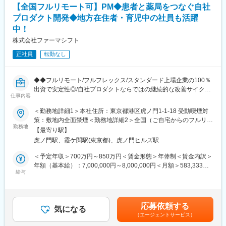
・転居を伴う転勤はありません
【全国フルリモート可】PM◆患者と薬局をつなぐ自社
※一部、新たに配置薬を置いていただくお客様への訪問がありま
プロダクト開発◆地方在住者・育児中の社員も活躍
■やりがい：
す。
中！
・最近、健康のことで困っていることがないかなど、親身にお話
└配置薬は無料でおけるので、お客様も抵抗なく置いてくれる製
を聞くことで、お客様と信頼関係を築き、お客様の健康管理に貢
株式会社ファーマシフト
品です。
献することができます。
正社員
転勤なし
・「この薬すごく効き目があって良かったよ。」「こないだのリ
■キャリアパス／評価体制
ンゴ酢美味しかった！ちょうどまた買おうと思ってたの。来てく
（1）キャリアパス
れてありがとう。」など、「ありがとう」という言葉が一番のや
・社員 → 主任 → 所長 → 課長 → 部長と着実にステップアップが
◆◆フルリモート/フルフレックス/スタンダード上場企業の100％
りがいです。
可能です。
出資で安定性◎/自社プロダクトならではの継続的な改善サイクル
仕事内容
・昇給1回／最短3年で営業所所長になった実績あり
に携われる/クラウド環境でのアジャイル開発◆◆
変更の範囲：会社の定める業務
・年功序列ではなく、実績と姿勢を見て判断
■概要 ～地方在住者・育児中の社員も活躍中！～
＜勤務地詳細1＞本社住所：東京都港区虎ノ門1-1-18 受動喫煙対
努力やプロセスもしっかり評価される制度があります。
ファーマシフトでは、LINEを活用した「つながる薬局」を中心
策：敷地内全面禁煙＜勤務地詳細2＞全国（ご自宅からのフルリモ
に、患者と薬局をつなぐ医療プラットフォームの開発・運営を行
勤務地
ート中心）住所：東京都 受動喫煙対策：敷地内全面禁煙変更の範
【最寄り駅】
（2）半期ごとの評価で、頑張りが収入に反映
っています。
囲：会社の定める事業所（リモートワーク含む）
虎ノ門駅、霞ケ関駅(東京都)、虎ノ門ヒルズ駅
・評価は半年ごとに実施
本ポジションでは、開発現場に近い立場で、プロジェクトを着実
・個人成績をもとに、業績連動給として毎月の給与に上乗せ
に前へ進めるミドルPMとしての役割を期待しています。
＜予定年収＞700万円～850万円＜賃金形態＞年俸制＜賃金内訳＞
最初は思うように数字が出なくても、続けていく中で評価が積み
親会社 メディカルシステムネットワークでは、「なの花薬局」チ
年額（基本給）：7,000,000円～8,000,000円＜月額＞583,333円
上がる仕組みになっています。
ェーンを運営しており、利用者の声がダイレクトに感じられる環
給与
～666,666円（12分割）＜昇給有無＞有＜残業手当＞有＜給与補
境です。
足＞※給与詳細は前職給与を参照の上、相談し決定致します。賃金
■研修制度：
はあくまでも目安の金額であり、選考を通じて上下する可能性が
・入社直後～2週間 ： OJT形式で、薬の種類や成分など基礎知識
■事業概要
あります。月給(月額)は固定手当を含めた表記です。
応募依頼する
を身につけます。
「すべての人が健康を自ら選択できる社会」の実現を目指し、患
気になる
（エージェントサービス）
・入社2週間～1カ月 ： 先輩社員に同行し、仕事の流れを学びま
者と薬局のコミュニケーションを支援するデジタル医療プラット
す。「会話のコツ」や「商品のご案内方法」といった実践的なス
フォームを展開。