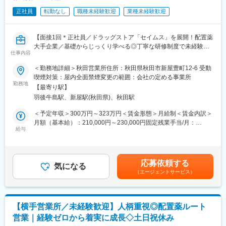
正社員
転勤なし
職種未経験歓迎
業種未経験歓迎
【面接1回＊正社員／ドラッグストア「セイムス」を展開！配置薬
大手企業／基礎からじっくり学べる◎丁寧な研修制度で未経験の
仕事内容
方も安心／残業20h＊直行直帰可】
＜勤務地詳細＞秋田営業所住所：秋田県秋田市新屋豊町12-6 受動
■職務内容：
喫煙対策：屋内全面禁煙変更の範囲：会社の定める事業所
担当エリアのお客様（個人宅や企業）へ訪問し、配置薬（お薬
勤務地
【最寄り駅】
箱）や健康食品の提案をお任せします。
羽後牛島駅、新屋駅(秋田県)、秋田駅
※既に、取引のあるお客様先を訪問するスタイルです。
＜予定年収＞300万円～323万円＜賃金形態＞月給制＜賃金内訳＞
＜仕事の流れ＞
月額（基本給）：210,000円～230,000円固定残業手当/月：
配置薬や健康食品、サプリメントの使用頻度に合わせて、1～6ヵ
給与
35,796円～39,205円（固定残業時間22時間30分/月）超過した時
月に1回程度のペースでお客様宅を訪問
間外労働の残業手当は追加支給＜月給＞245,796円～269,205円
※社用車（軽自動車）に乗って、1日あたり16～18軒程のお客様宅
（一律手当を含む）＜昇給有無＞有＜残業手当＞有＜給与補足＞※
へ訪問をします。
年収は当社規定に基づき、年齢や経験に応じて決定します。・昇
応募依頼する
気になる
給：年1回（4月）＜モデル給与＞※入社3年目平均基本給＋各種手
（エージェントサービス）
・配置薬や健康食品の期限管理
当＋業績連動給→総支給月額344,141円※業績連動給：月の予算達
・使った分の配置薬を補充
成や売り上げに対して支払われます賃金はあくまでも目安の金額
・使用したお薬代金の集金
であり、選考を通じて上下する可能性があります。月給(月額)は固
・健康相談、新商品・サービスのご提案 など
定手当を含めた表記です。
【横手営業所／未経験歓迎】人柄重視◎配置薬ルート
営業｜経験ゼロから着実に成長◇土日祝休み
※一部、新たに配置薬を置いていただくお客様への訪問がありま