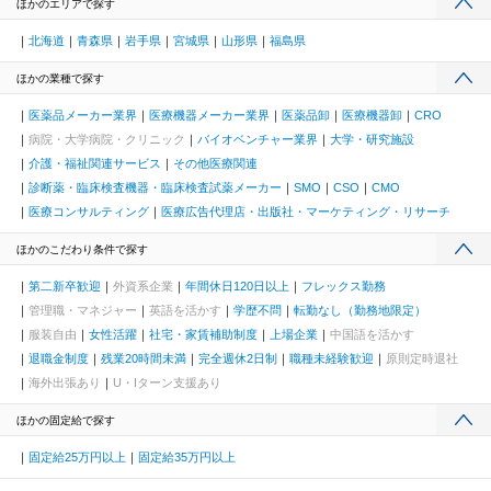
ほかのエリアで探す
北海道
青森県
岩手県
宮城県
山形県
福島県
ほかの業種で探す
医薬品メーカー業界
医療機器メーカー業界
医薬品卸
医療機器卸
CRO
病院・大学病院・クリニック
バイオベンチャー業界
大学・研究施設
介護・福祉関連サービス
その他医療関連
診断薬・臨床検査機器・臨床検査試薬メーカー
SMO
CSO
CMO
医療コンサルティング
医療広告代理店・出版社・マーケティング・リサーチ
ほかのこだわり条件で探す
第二新卒歓迎
外資系企業
年間休日120日以上
フレックス勤務
管理職・マネジャー
英語を活かす
学歴不問
転勤なし（勤務地限定）
服装自由
女性活躍
社宅・家賃補助制度
上場企業
中国語を活かす
退職金制度
残業20時間未満
完全週休2日制
職種未経験歓迎
原則定時退社
海外出張あり
U・Iターン支援あり
ほかの固定給で探す
固定給25万円以上
固定給35万円以上