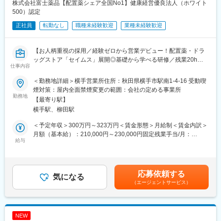
す。
株式会社富士薬品【配置薬シェア全国No1】健康経営優良法人（ホワイト
└配置薬は無料でおけるので、お客様も抵抗なく置いてくれる製
500）認定
品です。
正社員
転勤なし
職種未経験歓迎
業種未経験歓迎
■未経験の方も安心！充実した研修制度：
・入社直後～2週間 ： OJT形式で、薬の種類や成分など基礎知識
【お人柄重視の採用／経験ゼロから営業デビュー！配置薬・ドラ
を身につけます。
ッグストア「セイムス」展開◎基礎から学べる研修／残業20h以
・入社2週間～1カ月 ： 先輩社員に同行し、仕事の流れを学びま
仕事内容
内＊直行直帰可・基本土日祝休み／面接1回】
す。「会話のコツ」や「商品のご案内方法」といった実践的なス
＜勤務地詳細＞横手営業所住所：秋田県横手市駅南1-4-16 受動喫
キルを習得します。
■職務内容：
煙対策：屋内全面禁煙変更の範囲：会社の定める事業所
・入社1カ月以降 ： 慣れてきたら独り立ち。既存のお客様をメイ
既にお取引のある個人宅・法人のお客様を定期的に訪問し、配置
勤務地
ンに訪問します。
【最寄り駅】
薬（救急箱）と健康食品の点検・補充・健康相談を行う営業で
★困ったら先輩社員に相談しやすい雰囲気です！
横手駅、柳田駅
す。
「薬を売る」のではなく、「人として信頼される」営業であり、
＜予定年収＞300万円～323万円＜賃金形態＞月給制＜賃金内訳＞
＜専門資格を取得できる＞
お客様の体調や生活背景に寄り添い、感謝される仕事です。
月額（基本給）：210,000円～230,000円固定残業手当/月：
・入社後は、医薬品販売の専門知識を身につけるために、登録販
給与
35,796円～39,205円（固定残業時間22時間30分/月）超過した時
売者資格を取得していただきます。（取得率90％以上）
＜仕事の流れ＞
間外労働の残業手当は追加支給＜月給＞245,796円～269,205円
・資格取得にあたっては、無料で支援を行いますのでご安心くだ
配置薬や健康食品、サプリメントの使用頻度に合わせて、1～6ヵ
（一律手当を含む）＜昇給有無＞有＜残業手当＞有＜給与補足＞※
さい。
月に1回程度のペースでお客様宅を訪問
年収は当社規定に基づき、年齢や経験に応じて決定します。・昇
・資格取得後は、資格手当として給与にも反映されます。
応募依頼する
※社用車（軽自動車）に乗ってお客様宅へ訪問をします。（1件あ
気になる
給：年1回（4月）＜モデル給与＞※入社3年目平均基本給＋各種手
（エージェントサービス）
たり20～30分程度）
当＋業績連動給→総支給月額344,141円※業績連動給：月の予算達
■働き方：
・配置薬や健康食品の期限管理
成や売り上げに対して支払われます。賃金はあくまでも目安の金
・基本土日祝休み／年3回の大型連休あり
・使った分の配置薬を補充
額であり、選考を通じて上下する可能性があります。月給(月額)は
・残業20h以内
・使用したお薬代金の集金
固定手当を含めた表記です。
・スケジュールに合わせて直行直帰可
NEW
・健康相談、新商品・サービスのご提案 など