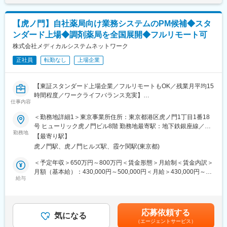
キルを習得します。
主力サービス「つながる薬局」は、LINEを活用し、処方箋送信・
・入社1カ月以降 ： 慣れてきたら独り立ち。既存のお客様をメイ
服薬フォロー・オンライン服薬指導など、薬局と患者の接点をよ
【虎ノ門】自社薬局向け業務システムのPM候補◆スタ
ンに訪問します。
り便利にするためのサービスです。2026年6月現在、友だち登録
ンダード上場◆調剤薬局を全国展開◆フルリモート可
者数は220万人を突破。より多くの患者・薬局に利用されるサー
＜専門資格を取得できる＞
ビスへと成長を続けています。
株式会社メディカルシステムネットワーク
・入社後は、医薬品販売の専門知識を身につけるために、登録販
正社員
転勤なし
上場企業
売者資格を取得していただきます。社内の合格率は90％となって
■業務内容
おり、研修を含めて会社が全面的にサポートします。
・PdM、エンジニア、QA、セールス、CSなど関係者との調整
・資格取得後は、資格手当として給与にも反映されます。
・PdMが整理した企画・仕様・優先度を踏まえた開発進行計画へ
【東証スタンダード上場企業／フルリモートもOK／残業月平均15
の落とし込み
時間程度／ワークライフバランス充実】
変更の範囲：会社の定める業務
・進行管理、スケジュール管理、マイルストーン管理
仕事内容
・リリースに向けた関係者調整、情報整理
■業務概要：
＜勤務地詳細1＞東京事業所住所：東京都港区虎ノ門1丁目1番18
・障害、不具合、仕様確認等に関する関係者調整
「なの花薬局」チェーンの運営・同社グループや加盟登録してい
号 ヒューリック虎ノ門ビル8階 勤務地最寄駅：地下鉄銀座線／虎
・開発プロセス、チケット管理、リリース運用等の継続的な改善
る一般保険薬局等の医療機関に対し、医薬品調達から薬剤師研修
勤務地
ノ門駅受動喫煙対策：屋内全面禁煙＜勤務地詳細2＞全国（ご自宅
【最寄り駅】
までの保険薬局運営支援サービスを提供する当社で、プロジェク
からのフルリモート中心）住所：支社・支店／全国各地 受動喫煙
■開発体制
虎ノ門駅、虎ノ門ヒルズ駅、霞ケ関駅(東京都)
トマネージャー業務をお任せします。
対策：敷地内全面禁煙変更の範囲：会社の定める事業所（リモー
PM、PdM、テックリード、エンジニア、QA、デザイナー等、計
トワーク含む）
＜予定年収＞650万円～800万円＜賃金形態＞月給制＜賃金内訳＞
14名（協力会社含む）の開発チームです。内製化を進めており、
＜具体的に＞
月額（基本給）：430,000円～500,000円＜月給＞430,000円～
アジャイルで開発を進めています。
システムの開発、業務システム導入、薬局業務で利用するシステ
給与
500,000円＜昇給有無＞有＜残業手当＞有＜給与補足＞※残業代は
ムの企画開発運用等のプロジェクトマネージャをお任せします。
別途支給します。給与詳細は前職給与を参照の上、相談し決定致
■働きやすい環境
します。■賞与：年2回支給（合計3か月分支給）賃金はあくまで
◎フルリモート可能。居住地を問わず全国から勤務できます。
業務事例：
も目安の金額であり、選考を通じて上下する可能性があります。
◎フルフレックスのため、業務状況やチームとの連携を踏まえつ
応募依頼する
直営店約450店舗の管理運用システム
気になる
月給(月額)は固定手当を含めた表記です。
つ柔軟に働くことが可能。
（エージェントサービス）
医薬品ネットワーク加盟店(約10,000店舗)のシステム運用・開発