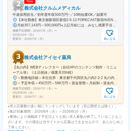
ェーズでのDX推進や組織立ち上げに興味をお持ちの方をお待ちし
New
ています。
株式会社クルムメディカル
中途採用担当／初年度年収500万円~／10時始業OK／副業可
■働きやすい環境
【本社勤務】東京都新宿区新宿2-5-12 FORECAST新宿AVENUE 8F【アクセス】東京メトロ丸ノ内線 / 新宿三丁目駅 徒歩約3分東京メトロ副都心線 / 新宿三丁目駅 徒歩約3分都営新宿線 / 新宿三丁目駅 徒歩約3分JR山手線 / 新宿駅 徒歩約7分
フルリモート可能。関東近郊・札幌市内にお住まいの場合、対面
月給357,143円～500,000円※上記月給には、みなし残業手当（月6時間分／14,597円～23,000円）を含みます。超過分は別途支給します。
コミュニケーションが必要な場合や参画初期で出社頂く可能性が
掲載予定期間：
2026/7/6（月）
〜
あります。子育てと両立して活躍している社員もおり、柔軟な働
2026/10/4（日）
き方が可能です。
気になる
更新日：
2026/7/6（月）
変更の範囲：会社の定める業務
株式会社アイセイ薬局
【丸の内】WEBディレクター（自社HPのコンテンツ制作・リニュ
ーアル等）《土日祝休／残業月20h程》
＜勤務地詳細＞本社住所：東京都千代田区丸の内2-2-2 丸の内三井ビルディング勤務地最寄駅：東京メトロ千代田線／二重橋前駅受動喫煙対策：屋内全面禁煙変更の範囲：会社の定める事業所
＜予定年収＞450万円～596万円＜賃金形態＞月給制＜賃金内訳＞月額（基本給）：281,250円～350,000円＜月給＞281,250円～350,000円＜昇給有無＞有＜残業手当＞有＜給与補足＞ ※昇給(年１回・７月） ※賞与(年２回、前年実績年間4ヶ月) 業績および評価により支給月数は異なります。 ※役職採用の場合、役職手当（係長職：30,000円/月）を支給（年収に含む）賃金はあくまでも目安の金額であり、選考を通じて上下する可能性があります。月給(月額)は固定手当を含めた表記です。
掲載予定期間：
2026/7/2（木）
〜
2026/9/30（水）
気になる
更新日：
2026/7/7（火）
※求人応募数の多い順にランキングしています（非公開求人は除く）。
※集計対象期間：2026/8/4（火）～2026/8/10（月）
※事情により掲載終了予定日よりも前に求人募集が終了していることもご
ざいます。その場合は当サイトから応募はできませんので、あらかじめご
了承ください。