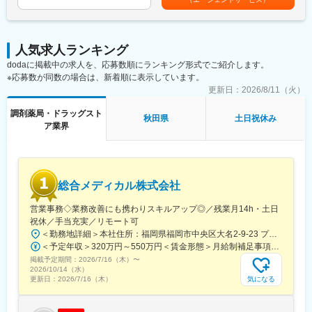
テックリードを募集します。ゆくゆくは開発リーダー・開発部長
ります。月給(月額)は固定手当を含めた表記です。
地域住民の健康を支えるトータルサービス事業を展開していま
としてご活躍いただくことを期待しています。
す。地域に根差した医療サービスの提供を目指し、医薬連携によ
る細やかな
■業務内容
医療・サービスの提供を行っております。
人気求人ランキング
・AWSベースの新規システム、データ連携基盤の設計・構築
調剤薬局事業では全国472店舗を展開、医薬品ネットワーク加盟
dodaに掲載中の求人を、応募数順にランキング形式でご紹介します。
・Salesforceを軸とした顧客データ管理の設計・意思決定
件数は47都道府県で約11,678件（2025年11月末）を全国各地で
※応募数が同数の場合は、新着順に表示しています。
・マイクロサービス/モジュラーモノリスなどのアーキテクチャ選
事業を展開しています。
定
更新日：
2026/8/11（火）
・難しい業務要件の整理・仕様策定・データモデル設計
■就業環境：
調剤薬局・ドラッグスト
・ベンダーコントロール、開発プロセス（CI/CD, IaC）の改善
秋田県
土日祝休み
残業は月平均15時間程度なので、ワークライフバランスを重視す
ア業界
・バックエンド/フロントエンドの実装（自ら手を動かす実装含
ることができます。
む）
リモートワークも業務に応じて可能ですので、効率のいい働き方
も実現可能です。
■技術環境
産休・育休取得後の復帰率も約98％など、高い定着率が特徴で、
Backend: Python
長期的な就業が可能です。
総合メディカル株式会社
Frontend: React (SPA)
Infrastructure: AWS
営業事務◇業務改善にも携わりスキルアップ◎／残業月14h・土日
変更の範囲：会社の定める業務
Tools: Salesforce
祝休／手当充実／リモート可
Data：DWH/BI（Radshift/Quicksight)
＜勤務地詳細＞本社住所：福岡県福岡市中央区大名2-9-23 プリオ福岡ビル勤務地最寄駅：地下鉄空港線／天神駅受動喫煙対策：屋内全面禁煙変更の範囲：会社の定める事業所
＜予定年収＞320万円～550万円＜賃金形態＞月給制補足事項なし＜賃金内訳＞月額（基本給）：200,000円～246,000円その他固定手当/月：20,000円～110,000円＜月給＞220,000円～356,000円＜昇給有無＞有＜残業手当＞有＜給与補足＞※実際の年収は面談・面接後に経歴や能力に応じて決定します※求人票の想定年収に当てはまらないケースも発生する可能性があります賞与年2回（2025年度実績4.4ヶ月）、昇給年1回住宅補助手当、家族手当、残業手当、休日出勤手当など賃金はあくまでも目安の金額であり、選考を通じて上下する可能性があります。月給(月額)は固定手当を含めた表記です。
■所属組織
掲載予定期間：
2026/7/16（木）
〜
2025年7月に発足したDX推進部には3名が在籍。（部長1名、PM2
2026/10/14（水）
名/40代）PMと横並びの立場で開発リードいただきたいと考えて
気になる
更新日：
2026/7/16（木）
います。
今後は組織拡大を進め、様々なプロジェクトを推進予定。0→1フ