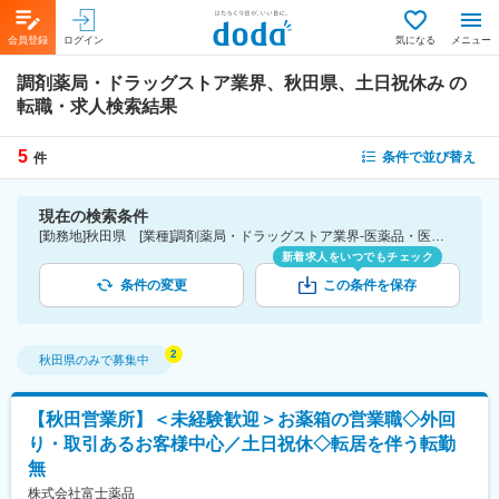
会員登録
ログイン
気になる
メニュー
調剤薬局・ドラッグストア業界、秋田県、土日祝休み
の
転職・求人検索結果
5
条件で並び替え
件
現在の検索条件
[勤務地]秋田県 [業種]調剤薬局・ドラッグストア業界-医薬品・医療機器・ライフサイエンス・医療系サービス [詳細条件](休日・働き方)土日祝休み
新着求人をいつでもチェック
条件の変更
この条件を保存
秋田県
のみで募集中
【秋田営業所】＜未経験歓迎＞お薬箱の営業職◇外回
り・取引あるお客様中心／土日祝休◇転居を伴う転勤
無
株式会社富士薬品