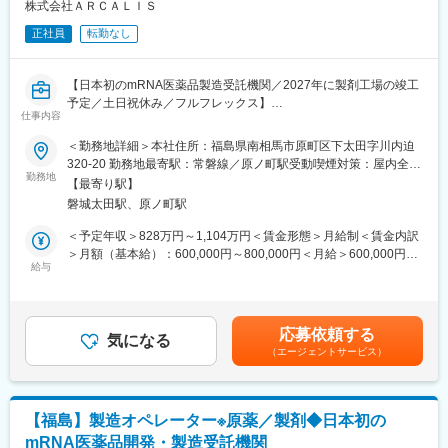
（CDMO）です。COVID-19を含む次世代mRNAワクチンの製造
株式会社ＡＲＣＡＬＩＳ
施設を建設しています。「世界初の統合型mRNA医薬品CDMO事
正社員
転勤なし
業者として」mRNA医薬品の原薬製造と製剤製造の両方を手掛け
る世界初の統合型mRNA医薬品CDMOを目指しています。
当社はGMP準拠のmRNA原薬製造施設を2023年7月に竣工しまし
【日本初のmRNA医薬品製造受託機関／2027年に製剤工場の竣工
た。2024年からは世界で初めて承認された次世代ｍRNAワクチン
予定／土日祝休み／フルフレックス】
（レプリコン）の商品化を予定しています。2027年には製剤工場
仕事内容
■仕事内容：
の竣工も計画しており、充填及び凍結乾燥まで一気通貫で医薬品
プレイングマネージャーとして実務にも関与いただきながら、品
＜勤務地詳細＞本社住所：福島県南相馬市原町区下太田字川内迫
製造を請け負うことが可能となります。
質管理業務全般を担っていただきます。
320-20 勤務地最寄駅：常磐線／原ノ町駅受動喫煙対策：屋内全面
・出荷のための品質試験に関する業務
勤務地
禁煙変更の範囲：会社の定める事業所
変更の範囲：会社の定める業務
【最寄り駅】
・原薬・製剤の安定性試験に関する業務
磐城太田駅、原ノ町駅
・製造工程中の工程管理試験に関する業務
・洗浄評価に関する業務
＜予定年収＞828万円～1,104万円＜賃金形態＞月給制＜賃金内訳
・信頼性保証部門と連携して、逸脱・変更管理・CAPA対応
＞月額（基本給）：600,000円～800,000円＜月給＞600,000円～
・当局からの査察対応
給与
800,000円＜昇給有無＞有＜残業手当＞有＜給与補足＞※経験等に
応じて現年収含め当社規定により決定■賞与：年2回（7月・12
■仕事の魅力：
月）■昇給：有（年1回）■諸手当：時間外手当 、通勤手当、コン
「世界初の統合型mRNA医薬品CDMO事業者として」mRNA医薬
ディション手当賃金はあくまでも目安の金額であり、選考を通じ
応募依頼する
品の原薬製造と製剤製造の両方を手掛ける世界初の統合型mRNA
気になる
て上下する可能性があります。月給(月額)は固定手当を含めた表記
（エージェントサービス）
医薬品CDMOを目指しております。
です。
新しいモダリティ（ｍRNA）における最先端の技術に携わること
ができます。
【ビジョン】
【福島】製造オペレーター※原薬／製剤◆日本初の
mRNA医薬品、ワクチンの迅速な開発と供給を通じ人類の健康と
mRNA医薬品開発・製造受託機関
幸福に貢献する。