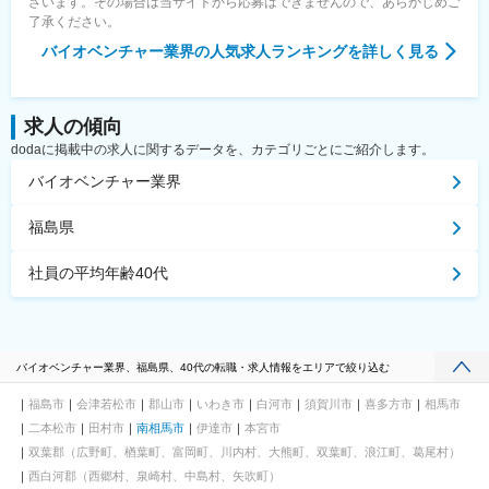
ざいます。その場合は当サイトから応募はできませんので、あらかじめご
了承ください。
バイオベンチャー業界
の人気求人ランキングを詳しく見る
求人の傾向
dodaに掲載中の求人に関するデータを、カテゴリごとにご紹介します。
バイオベンチャー業界
福島県
社員の平均年齢40代
バイオベンチャー業界、福島県、40代の転職・求人情報をエリアで絞り込む
福島市
会津若松市
郡山市
いわき市
白河市
須賀川市
喜多方市
相馬市
二本松市
田村市
南相馬市
伊達市
本宮市
双葉郡（広野町、楢葉町、富岡町、川内村、大熊町、双葉町、浪江町、葛尾村）
西白河郡（西郷村、泉崎村、中島村、矢吹町）