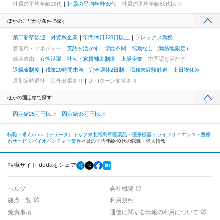
社員の平均年齢20代
社員の平均年齢30代
社員の平均年齢50代以上
ほかのこだわり条件で探す
第二新卒歓迎
外資系企業
年間休日120日以上
フレックス勤務
管理職・マネジャー
英語を活かす
学歴不問
転勤なし（勤務地限定）
服装自由
女性活躍
社宅・家賃補助制度
上場企業
中国語を活かす
退職金制度
残業20時間未満
完全週休2日制
職種未経験歓迎
土日祝休み
原則定時退社
海外出張あり
U・Iターン支援あり
ほかの固定給で探す
固定給25万円以上
固定給35万円以上
転職・求人doda（デューダ）トップ
東北
福島県
医薬品・医療機器・ライフサイエンス・医療
系サービス
バイオベンチャー業界
社員の平均年齢40代の転職・求人情報
転職サイト dodaをシェア
ヘルプ
会社概要
拠点一覧
利用規約
免責事項
通信に関する情報の利用について