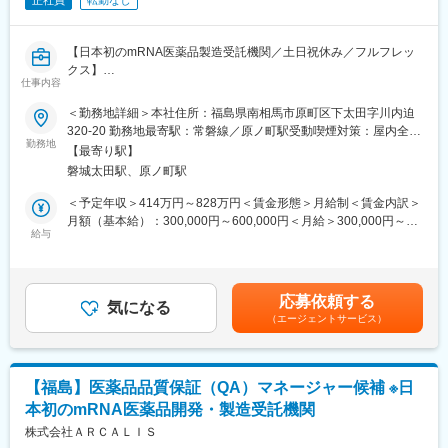
正社員
転勤なし
【日本初のmRNA医薬品製造受託機関／土日祝休み／フルフレッ
クス】
仕事内容
【仕事内容】
品質管理マネージャ―からの指示のもと、以下の業務を進めてい
＜勤務地詳細＞本社住所：福島県南相馬市原町区下太田字川内迫
ただきます。
320-20 勤務地最寄駅：常磐線／原ノ町駅受動喫煙対策：屋内全面
QAで培った「文書レビュー」「品質視点」「リスク判断」のスキ
勤務地
禁煙変更の範囲：会社の定める事業所
【最寄り駅】
ルを活かしながら、QCとして 技術移管サポート と 原料受入試験
磐城太田駅、原ノ町駅
の業務を担当いただきます。
※業務においては、できる範囲からスタートし、段階的に習得して
＜予定年収＞414万円～828万円＜賃金形態＞月給制＜賃金内訳＞
いただきます。
月額（基本給）：300,000円～600,000円＜月給＞300,000円～
給与
600,000円＜昇給有無＞有＜残業手当＞有＜給与補足＞※経験等に
◆GMP下における製品の品質管理業務
応じて現年収含め当社規定により決定■賞与：年2回（7月・12
・海外拠点との技術調整（メール対応、必要に応じてオンライン
月）■昇給：有（年1回）■諸手当：時間外手当 、通勤手当、コン
会議）
ディション手当賃金はあくまでも目安の金額であり、選考を通じ
応募依頼する
・分析方法の確認および導入に伴う試験
気になる
て上下する可能性があります。月給(月額)は固定手当を含めた表記
（エージェントサービス）
・原料受入・原薬の品質試験（HPLC等を用いた理化学試験）
です。
・製剤試験（GC等を用いた理化学試験、エンドトキシン、他）
・変更・逸脱などの技術的な品質対応（経験に応じて）
【福島】医薬品品質保証（QA）マネージャー候補 ※日
【品質管理部のチーム編成について】
本初のmRNA医薬品開発・製造受託機関
当社の品質管理部は下記のチームに編成をされております。ご経
験に応じて担当のチーム配属をさせていただきます。
株式会社ＡＲＣＡＬＩＳ