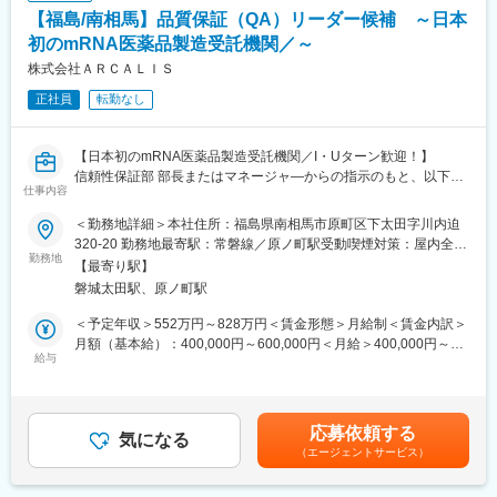
療、疾患治療に応用される革新的な医薬品です。新型コロナウイ
【福島/南相馬】品質保証（QA）リーダー候補 ～日本
ルス感染症をきっかけに実用化された新しいモダリティですが、
感染症分野だけでなく、希少疾患、がん、再生医療やゲノム編集
初のmRNA医薬品製造受託機関／～
医療への応用まで幅広い用途での医薬品、ワクチンを狙った研究
株式会社ＡＲＣＡＬＩＳ
開発がスタートしています。
正社員
転勤なし
■南相馬事業所（本社）について
「mRNA医薬品を、福島から世界へ」を合言葉に、最大で年間約
【日本初のmRNA医薬品製造受託機関／I・Uターン歓迎！】
10億回分の接種量に相当するmRNAワクチンの原薬を製造できる
信頼性保証部 部長またはマネージャ―からの指示のもと、以下の
医薬品工場です。製造技術開発施設も竣工予定であり、mRNA医
仕事内容
業務を進めていただきます。
薬品の開発から生産までを一気通貫で支援する体制の整備を目指
GMPに準拠した医薬品製造において、品質保証（QA）業務の中核
しています。
＜勤務地詳細＞本社住所：福島県南相馬市原町区下太田字川内迫
を担います。製造・品質管理部門と連携しながら、品質システム
マイカー通勤が可能であり、借り上げ社宅制度や男性も含めた育
320-20 勤務地最寄駅：常磐線／原ノ町駅受動喫煙対策：屋内全面
の維持・改善、リスクマネジメント、当局査察対応をリードいた
勤務地
児休暇制度など、福利厚生も充実しています。
禁煙変更の範囲：会社の定める事業所
【最寄り駅】
だくポジションです。経験に応じて、リーダーとしてチーム牽引
磐城太田駅、原ノ町駅
も期待します。※ご経験により担当業務をアサインする予定です。
■当社について
■業務内容：
当社は日本初のmRNA医薬品の開発・製造を受託する機関
＜予定年収＞552万円～828万円＜賃金形態＞月給制＜賃金内訳＞
・GMPに基づく品質保証業務全般
（CDMO）です。COVID-19を含む次世代mRNAワクチンの製造
月額（基本給）：400,000円～600,000円＜月給＞400,000円～
・出荷判定および製造記録等 文書レビュー
給与
施設を建設しています。
600,000円＜昇給有無＞有＜残業手当＞有＜給与補足＞※経験等に
・逸脱・変更・CAPAの統括
「世界初の統合型mRNA医薬品CDMO事業者として」mRNA医薬
応じて現年収含め当社規定により決定■賞与：年2回（7月・12
・監査・査察対応
品の原薬製造と製剤製造の両方を手掛ける世界初の統合型mRNA
月）賃金はあくまでも目安の金額であり、選考を通じて上下する
・GMP文書・品質システムの維持管理
医薬品CDMOを目指しています。
可能性があります。月給(月額)は固定手当を含めた表記です。
応募依頼する
気になる
（エージェントサービス）
■部門からのメッセージ
変更の範囲：会社の定める業務
「世界初の統合型mRNA医薬品CDMO事業者として」mRNA医薬
品の原薬製造と製剤製造の両方を手掛ける世界初の統合型mRNA