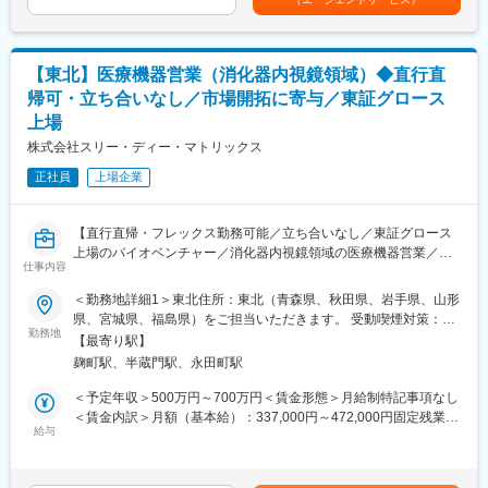
【働き方】
あります。月給(月額)は固定手当を含めた表記です。
■直行直帰スタイルを採用しており、ご自身の裁量で営業活動がで
きます。
■代理店営業がメインであり、緊急対応や夜間対応などはほとんど
【東北】医療機器営業（消化器内視鏡領域）◆直行直
発生しません。
帰可・立ち合いなし／市場開拓に寄与／東証グロース
■手術の立ち会いもなく、ワークライフバランスが整えやすい環境
上場
です。
株式会社スリー・ディー・マトリックス
【当ポジションの魅力】
正社員
上場企業
裁量をもって事業成長フェーズを牽引ができる：
2021年に日本でピュアスタットを上市し営業・販売を開始し、現
在は開拓した市場をスケールするフェーズです。今後製品のパイ
【直行直帰・フレックス勤務可能／立ち合いなし／東証グロース
プラインの増加も予定されており、市場を大きく拡大していく動
上場のバイオベンチャー／消化器内視鏡領域の医療機器営業／新
きが期待できます。
仕事内容
たな市場開拓に寄与】
【当社について】
＜勤務地詳細1＞東北住所：東北（青森県、秋田県、岩手県、山形
【業務概要】
自己組織化ペプチド技術に関する様々な権利をもとに、医療機器
県、宮城県、福島県）をご担当いただきます。 受動喫煙対策：屋
医療機器や医療材料の研究開発・製造・販売を行うバイオベンチ
勤務地
事業、研究試薬事業、ライセンス事業を柱としてグローバルな事
内全面禁煙＜勤務地詳細2＞本社住所：東京都千代田区麹町3-2-4
【最寄り駅】
ャーの当社にて、消化器内視鏡領域の医療機器営業を募集しま
業を展開しています。
麹町HFビル7F受動喫煙対策：屋内全面禁煙変更の範囲：会社の定
麹町駅、半蔵門駅、永田町駅
す。
マサチューセッツ工科大（MIT）からライセンスを受けているペプ
める事業所（リモートワーク含む）
チド技術をコアとし、再生医療や外科医療、細胞医療、創薬技術
＜予定年収＞500万円～700万円＜賃金形態＞月給制特記事項なし
【業務詳細】
の分野で実用化を目指す技術の開発及び自社製品開発に取り組ん
＜賃金内訳＞月額（基本給）：337,000円～472,000円固定残業手
■担当エリアの医療機関のドクターや代理店との関係構築
給与
でいます。
当/月：79,000円～111,000円（固定残業時間30時間0分/月）超過
■ピュアスタット（消化器内視鏡の止血材）の提案・販売・製品説
した時間外労働の残業手当は追加支給＜月給＞416,000円～
明
【当社の魅力】
583,000円（一律手当を含む）＜昇給有無＞有＜残業手当＞有＜