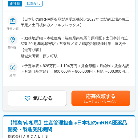
・原料試験・微生物試験担当
正社員
転勤なし
・技術移管担当
・機器担当
【日本初のmRNA医薬品製造受託機関／2027年に製剤工場の竣工
■当社について
予定／土日祝休み／フルフレックス】
当社は日本初のmRNA医薬品の開発・製造を受託する機関
仕事内容
当社では、2021年5月より柏の葉CMCプロセス開発部の立ち上げ
（CDMO）です。COVID-19を含む次世代mRNAワクチンの製造
とArcturus社からの技術移管業務を開始している。Arcturus社から
＜勤務地詳細＞本社住所：福島県南相馬市原町区下太田字川内迫
施設を建設しています。「世界初の統合型mRNA医薬品CDMO事
の原薬および製剤開発に関する製造、分析技術の移管を成功さ
320-20 勤務地最寄駅：常磐線／原ノ町駅受動喫煙対策：屋内全面
業者として」mRNA医薬品の原薬製造と製剤製造の両方を手掛け
せ、国内を中心とした治験薬、製品開発受託事業の品質保証を統
勤務地
禁煙変更の範囲：会社の定める事業所
る世界初の統合型mRNA医薬品CDMOを目指しています。
【最寄り駅】
括する。
当社はGMP準拠のmRNA原薬製造施設を2023年7月に竣工しまし
磐城太田駅、原ノ町駅
■仕事内容：
た。2024年からは世界で初めて承認された次世代ｍRNAワクチン
・Arcturus社からの技術移転計画に従い、３局対応の品質マネー
＜予定年収＞828万円～1,104万円＜賃金形態＞月給制＜賃金内訳
（レプリコン）の商品化を予定しています。2027年には製剤工場
ジメントマネージメントシステムを構築（組織、役割・責任、ス
＞月額（基本給）：600,000円～800,000円＜月給＞600,000円～
の竣工も計画しており、充填及び凍結乾燥まで一気通貫で医薬品
コープ、プロセスの整備）し、コーポレートの方針の組織への浸
給与
800,000円＜昇給有無＞有＜残業手当＞有＜給与補足＞※経験等に
製造を請け負うことが可能となります。
透および、運営管理を統括する
応じて現年収含め当社規定により決定■賞与：年2回（7月・12
・コンプライアンスの遵守状況を確認し、監査の手法を用いなが
月）■昇給：有（年1回）■諸手当：時間外手当 、通勤手当、コン
変更の範囲：会社の定める業務
ら、自部署のみならず、他部署の品質改善を促す。
ディション手当賃金はあくまでも目安の金額であり、選考を通じ
応募依頼する
・品質システムのサブシステムの構築、普及推進、定着、改善活
気になる
て上下する可能性があります。月給(月額)は固定手当を含めた表記
（エージェントサービス）
動計画、年間計画の立案・実行を統括する
です。
・Arcturus社技術移転チームからの移転に伴い、治験薬、製品の
市場への出荷判定に責任を持つ
・技術移転対象製品の適切な製造管理及び、品質管理の確保を統
【福島/南相馬】生産管理担当 ※日本初のmRNA医薬品
括する（変更管理、逸脱/不適合処理等）
開発・製造受託機関
・南相馬工場製造部門の品質システム構築と運用推進業務を管理
監督する
株式会社ＡＲＣＡＬＩＳ