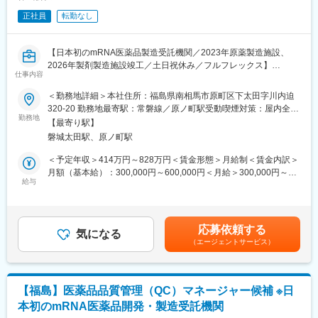
・治験薬/製品の品質情報（苦情含む）、品質不良・回収の処理を
正社員
転勤なし
統括する
・委託先企業の監査および、品質改善を統括する
・GQP /QMS文書の管理業務（各種記録、SOP、品質標準書、顧
【日本初のmRNA医薬品製造受託機関／2023年原薬製造施設、
客との品質契約書等）を統括する
2026年製剤製造施設竣工／土日祝休み／フルフレックス】
・行政、顧客との品質に関わる各種調整、監査対応を統括する
仕事内容
【仕事内容】
・内部監査計画の策定、および実施を統括する
製造部長および物流担当マネージャーからの指示のもと、下記業
＜勤務地詳細＞本社住所：福島県南相馬市原町区下太田字川内迫
・マネジメントレビュー、変更管理、CAPA、リスクマネジメント
務を進めていただきます。
320-20 勤務地最寄駅：常磐線／原ノ町駅受動喫煙対策：屋内全面
などのシステムにおけるプロセスの変更及び改善、有効性の評
想定している業務は下記の通りですが、これまでのご経験や工場
勤務地
禁煙変更の範囲：会社の定める事業所
価、関係部署との会議を主催する
【最寄り駅】
の建設状況によって他業務と兼任いただく場合がございます。
・品質保証部門のマネージャー、スタッフ研究者のジョブディス
磐城太田駅、原ノ町駅
■物流業務全般
クリプションを設定し、採用活動に参画し候補者を推薦する
・原材料の入荷、倉庫への保管
＜予定年収＞414万円～828万円＜賃金形態＞月給制＜賃金内訳＞
・容器や産業廃棄物、廃液の返却
月額（基本給）：300,000円～600,000円＜月給＞300,000円～
■当社について
・納品立ち合い
給与
600,000円＜昇給有無＞有＜残業手当＞有＜給与補足＞※経験等に
当社は日本初のmRNA医薬品の開発・製造を受託する機関
・原材料倉庫、その他機器の日常点検、清掃等
応じて現年収含め当社規定により決定■賞与：年2回（7月・12
（CDMO）です。COVID-19を含む次世代mRNAワクチンの製造
・生産管理業務（生産計画立案や原材料所要量計算をはじめとし
月）■昇給：有（年1回）■諸手当：時間外手当 、通勤手当、コン
施設を建設しています。「世界初の統合型mRNA医薬品CDMO事
た在庫管理等）
ディション手当賃金はあくまでも目安の金額であり、選考を通じ
業者として」mRNA医薬品の原薬製造と製剤製造の両方を手掛け
応募依頼する
■（兼任いただく場合の業務）原薬製造オペレーター
気になる
て上下する可能性があります。月給(月額)は固定手当を含めた表記
る世界初の統合型mRNA医薬品CDMOを目指しています。
（エージェントサービス）
・製造オペレーション業務（精製、IVT等）
です。
・文書管理、逸脱、変更管理、バリデーション
変更の範囲：会社の定める業務
・関連部署との情報共有および情報交換
【福島】医薬品品質管理（QC）マネージャー候補 ※日
■当社について
本初のmRNA医薬品開発・製造受託機関
当社は日本初のmRNA医薬品の開発・製造を受託する機関