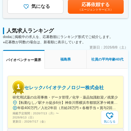
※1日の訪問件数は3～4件程度です。
■MIT発の独自技術を核にした高い技術力：
給与補足＞※スキルやご経験を考慮し決定します。■昇給：有賃金
応募依頼する
気になる
MITで生まれた「自己組織化ペプチド技術」を基盤とし、他社が簡
はあくまでも目安の金額であり、選考を通じて上下する可能性が
（エージェントサービス）
【働き方】
単に真似できない医療用バイオマテリアルを保有・独占的に活用
あります。月給(月額)は固定手当を含めた表記です。
■直行直帰スタイルを採用しており、ご自身の裁量で営業活動がで
しています。高い生体適合性と安全性が評価されています。
きます。
■すでに実用化されているグローバル医療ビジネス：
■代理店営業がメインであり、緊急対応や夜間対応などはほとんど
止血材「ピュアスタット」などは、日本・欧州・米国で承認・販
人気求人ランキング
発生しません。
売実績があり、研究段階に留まらず、世界の医療現場で使われて
dodaに掲載中の求人を、応募数順にランキング形式でご紹介します。
■手術の立ち会いもなく、ワークライフバランスが整えやすい環境
いる製品を持つ点が大きな強みです。
※応募数が同数の場合は、新着順に表示しています。
です。
■外科 × 再生医療 × DDSに展開できる成長性：
更新日：
2026/8/8（土）
現在の主力は外科・内視鏡領域ですが、同じ技術を使って組織再
【当ポジションの魅力】
生医療やドラッグデリバリー（DDS）にも応用可能なため、中長
裁量をもって事業成長フェーズを牽引ができる：
期での事業拡張余地が大きい企業です。
福島県
社員の平均年齢40代
バイオベンチャー業界
2021年に日本でピュアスタットを上市し営業・販売を開始し、現
在は開拓した市場をスケールするフェーズです。今後製品のパイ
変更の範囲：会社の定める業務
プラインの増加も予定されており、市場を大きく拡大していく動
きが期待できます。
セレックバイオテクノロジー株式会社
【当社について】
自己組織化ペプチド技術に関する様々な権利をもとに、医療機器
研究用試薬の出荷事務・データ管理／化学・薬品知識歓迎／残業少
事業、研究試薬事業、ライセンス事業を柱としてグローバルな事
【転勤なし／駅チカ徒歩6分】神奈川県横浜市都筑区茅ケ崎東4-5-34 長沢ビル＊U.Iターン歓迎
業を展開しています。
年収400万円／入社2年目（月給28万円＋各種手当＋賞与2回） 年収500万円／入社5年目（月給30万円＋各種手当＋賞与2回）
マサチューセッツ工科大（MIT）からライセンスを受けているペプ
掲載予定期間：
2026/7/13（月）
〜
チド技術をコアとし、再生医療や外科医療、細胞医療、創薬技術
2026/9/13（日）
の分野で実用化を目指す技術の開発及び自社製品開発に取り組ん
気になる
更新日：
2026/7/17（金）
でいます。