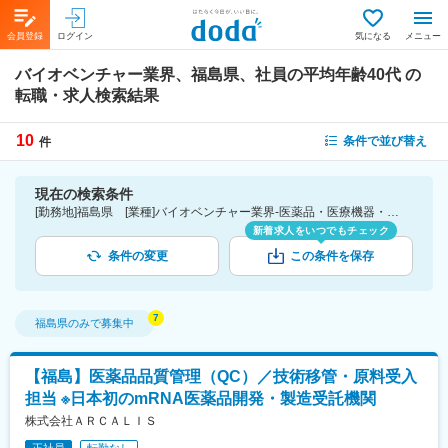
会員登録
ログイン
気になる
メニュー
バイオベンチャー業界、福島県、社員の平均年齢40代
の
転職・求人検索結果
10
条件で並び替え
件
現在の検索条件
[勤務地]福島県 [業種]バイオベンチャー業界-医薬品・医療機器・ライフサイエンス・医療系サービス [詳細条件](社員の平均年齢)40代
新着求人をいつでもチェック
条件の変更
この条件を保存
福島県
のみで募集中
【福島】医薬品品質管理（QC）／技術移管・原料受入
担当 ※日本初のmRNA医薬品開発・製造受託機関
株式会社ＡＲＣＡＬＩＳ