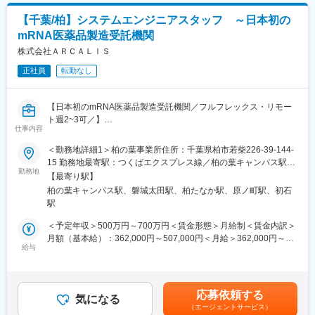
医薬品CDMOを目指しております。 新しいモダリティ（ｍRNA）
【千葉/柏】システムエンジニアスタッフ ～日本初の
における最先端の技術に携わることができます。
mRNA医薬品製造受託機関
■働き方について
株式会社ＡＲＣＡＬＩＳ
・コアタイムの無いスーパーフレックス制を採用しています。ご
正社員
転勤なし
自身の状況に合わせて自由に時間をやりくりすることがしやすく
なっています。
・育児時短制度、男性育休取得などを推進しており、実際の取得
【日本初のmRNA医薬品製造受託機関／フルフレックス・リモー
実績がございます。
ト週2~3可／】
仕事内容
社内インフラ検討・システム導入・運用・保守等の業務全般を担
■当社について
っていただきます。システムエンジニアとして、想定している業
＜勤務地詳細1＞柏の葉事業所住所：千葉県柏市若柴226-39-144-
当社は日本初のmRNA医薬品の開発・製造を受託する機関
務内容は以下の通りです。将来の管理職候補での募集となりま
15 勤務地最寄駅：つくばエクスプレス線／柏の葉キャンパス駅受
（CDMO）です。COVID-19を含む次世代mRNAワクチンの製造
す。
勤務地
動喫煙対策：屋内全面禁煙＜勤務地詳細2＞本社住所：福島県南相
施設を建設しています。「世界初の統合型mRNA医薬品CDMO事
【最寄り駅】
■業務内容
馬市原町区下太田字川内迫320-20 勤務地最寄駅：常磐線／原ノ町
業者として」mRNA医薬品の原薬製造と製剤製造の両方を手掛け
柏の葉キャンパス駅、磐城太田駅、柏たなか駅、原ノ町駅、初石
・要件定義
駅受動喫煙対策：屋内全面禁煙変更の範囲：会社の定める事業所
る世界初の統合型mRNA医薬品CDMOを目指しています。
駅
・社内システム（ERP、MES、LIMS）導入プロジェクトメンバー
当社はGMP準拠のmRNA原薬製造施設を2023年7月に竣工しまし
として参画
＜予定年収＞500万円～700万円＜賃金形態＞月給制＜賃金内訳＞
た。2024年からは世界で初めて承認された次世代ｍRNAワクチン
・各業務システムの導入支援
月額（基本給）：362,000円～507,000円＜月給＞362,000円～
（レプリコン）の商品化を予定しています。2027年には製剤工場
・ネットワークの設計構築、運用、保守
給与
507,000円＜昇給有無＞有＜残業手当＞有＜給与補足＞※経験等に
の竣工も計画しており、充填及び凍結乾燥まで一気通貫で医薬品
・ハードウェアの調達、設定、運用、保守
応じて現年収含め当社規定により決定■賞与：年2回（7月・12
製造を請け負うことが可能となります。
・OSの設定、運用、保守
月）賃金はあくまでも目安の金額であり、選考を通じて上下する
・ミドルウェアの設定、構築、運用、保守
可能性があります。月給(月額)は固定手当を含めた表記です。
変更の範囲：会社の定める業務
応募依頼する
・各種障害対応
気になる
（エージェントサービス）