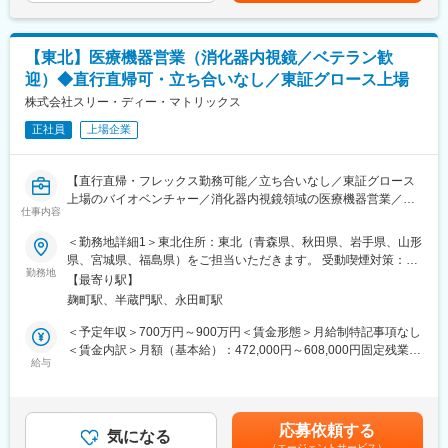
■仕事の魅力：
組織立上げからシステム導入まで、ご自身のキャリアに合わせて
幅広く対応することが可能です。
【東北】医療機器営業（消化器内視鏡／ベテラン歓
迎）◆直行直帰可・立ち合いなし／東証グロース上場
■採用背景
事業拡大・組織強化のため
株式会社スリー・ディー・マトリックス
正社員
上場企業
■当社について
当社は日本初のmRNA医薬品の開発・製造を受託する機関
（CDMO）です。COVID-19を含む次世代mRNAワクチンの製造
【直行直帰・フレックス勤務可能／立ち合いなし／東証グロース
施設を建設しています。「世界初の統合型mRNA医薬品CDMO事
上場のバイオベンチャー／消化器内視鏡領域の医療機器営業／新
業者として」mRNA医薬品の原薬製造と製剤製造の両方を手掛け
仕事内容
たな市場開拓に寄与】
る世界初の統合型mRNA医薬品CDMOを目指しています。
＜勤務地詳細1＞東北住所：東北（青森県、秋田県、岩手県、山形
当社はGMP準拠のmRNA原薬製造施設を2023年7月に竣工しまし
【業務概要】
県、宮城県、福島県）をご担当いただきます。 受動喫煙対策：屋
た。2024年からは世界で初めて承認された次世代ｍRNAワクチン
医療機器や医療材料の研究開発・製造・販売を行うバイオベンチ
勤務地
内全面禁煙＜勤務地詳細2＞本社住所：東京都千代田区麹町3-2-4
（レプリコン）の商品化を予定しています。2027年には製剤工場
【最寄り駅】
ャーの当社にて、消化器内視鏡領域の医療機器営業を募集しま
麹町HFビル7F受動喫煙対策：屋内全面禁煙変更の範囲：会社の定
の竣工も計画しており、充填及び凍結乾燥まで一気通貫で医薬品
麹町駅、半蔵門駅、永田町駅
す。
める事業所（リモートワーク含む）
製造を請け負うことが可能となります。
＜予定年収＞700万円～900万円＜賃金形態＞月給制特記事項なし
【業務詳細】
＜賃金内訳＞月額（基本給）：472,000円～608,000円固定残業手
変更の範囲：会社の定める業務
■担当エリアの医療機関のドクターや代理店との関係構築
給与
当/月：111,000円～142,000円（固定残業時間30時間0分/月）超
■ピュアスタット（消化器内視鏡の止血材）の提案・販売・製品説
過した時間外労働の残業手当は追加支給＜月給＞583,000円～
明
750,000円（一律手当を含む）＜昇給有無＞有＜残業手当＞有＜
※1日の訪問件数は3～4件程度です。
給与補足＞※スキルやご経験を考慮し決定します。■昇給：有賃金
応募依頼する
気になる
はあくまでも目安の金額であり、選考を通じて上下する可能性が
（エージェントサービス）