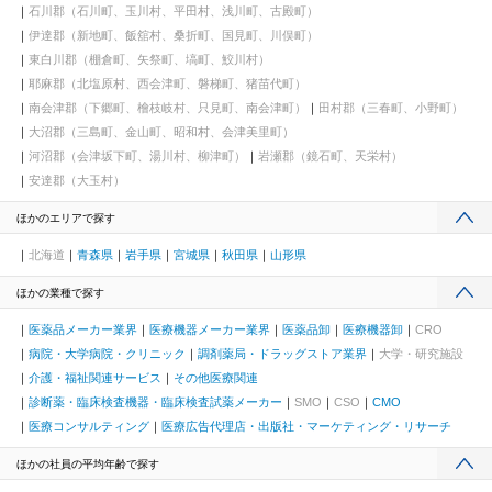
石川郡（石川町、玉川村、平田村、浅川町、古殿町）
伊達郡（新地町、飯舘村、桑折町、国見町、川俣町）
東白川郡（棚倉町、矢祭町、塙町、鮫川村）
耶麻郡（北塩原村、西会津町、磐梯町、猪苗代町）
南会津郡（下郷町、檜枝岐村、只見町、南会津町）
田村郡（三春町、小野町）
大沼郡（三島町、金山町、昭和村、会津美里町）
河沼郡（会津坂下町、湯川村、柳津町）
岩瀬郡（鏡石町、天栄村）
安達郡（大玉村）
ほかのエリアで探す
北海道
青森県
岩手県
宮城県
秋田県
山形県
ほかの業種で探す
医薬品メーカー業界
医療機器メーカー業界
医薬品卸
医療機器卸
CRO
病院・大学病院・クリニック
調剤薬局・ドラッグストア業界
大学・研究施設
介護・福祉関連サービス
その他医療関連
診断薬・臨床検査機器・臨床検査試薬メーカー
SMO
CSO
CMO
医療コンサルティング
医療広告代理店・出版社・マーケティング・リサーチ
ほかの社員の平均年齢で探す