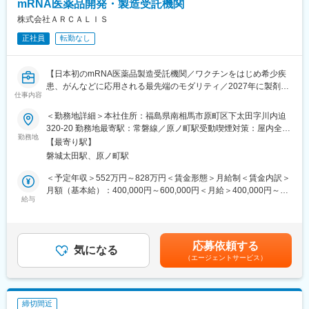
mRNA医薬品開発・製造受託機関
感染症分野だけでなく、希少疾患、がん、再生医療やゲノム編集
医療への応用まで幅広い用途での医薬品、ワクチンを狙った研究
株式会社ＡＲＣＡＬＩＳ
開発がスタートしています。
正社員
転勤なし
■南相馬事業所（本社）について
「mRNA医薬品を、福島から世界へ」を合言葉に、最大で年間約
【日本初のmRNA医薬品製造受託機関／ワクチンをはじめ希少疾
10億回分の接種量に相当するmRNAワクチンの原薬を製造できる
患、がんなどに応用される最先端のモダリティ／2027年に製剤工
医薬品工場です。製造技術開発施設も竣工予定であり、mRNA医
仕事内容
場の竣工予定／土日祝休み／フルフレックス】
薬品の開発から生産までを一気通貫で支援する体制の整備を目指
＜勤務地詳細＞本社住所：福島県南相馬市原町区下太田字川内迫
しています。
■仕事内容：
320-20 勤務地最寄駅：常磐線／原ノ町駅受動喫煙対策：屋内全面
マイカー通勤が可能であり、借り上げ社宅制度や男性も含めた育
商用生産品や治験薬のバリデーションを中心とした、生産技術業
勤務地
禁煙変更の範囲：会社の定める事業所
児休暇制度など、福利厚生も充実しています。
【最寄り駅】
務全般を担っていただきます。
磐城太田駅、原ノ町駅
・技術移管、製造プロセスの改善・最適化（歩留まり向上、品質
■当社について
安定化）
＜予定年収＞552万円～828万円＜賃金形態＞月給制＜賃金内訳＞
当社は日本初のmRNA医薬品の開発・製造を受託する機関
・新規設備導入
月額（基本給）：400,000円～600,000円＜月給＞400,000円～
（CDMO）です。COVID-19を含む次世代mRNAワクチンの製造
・異常・逸脱対応（トラブル発生時の原因分析および再発防止策
給与
600,000円＜昇給有無＞有＜残業手当＞有＜給与補足＞※経験等に
施設を建設しています。
の立案・推進）
応じて現年収含め当社規定により決定■賞与：年2回（7月・12
「世界初の統合型mRNA医薬品CDMO事業者として」mRNA医薬
・製造部門・品質部門との連携による課題解決
月）■昇給：有（年1回）■諸手当：時間外手当 、通勤手当、コン
品の原薬製造と製剤製造の両方を手掛ける世界初の統合型mRNA
・中長期的な生産性向上に向けた施策立案
ディション手当賃金はあくまでも目安の金額であり、選考を通じ
医薬品CDMOを目指しています。
応募依頼する
・治験薬対応
気になる
て上下する可能性があります。月給(月額)は固定手当を含めた表記
（エージェントサービス）
です。
変更の範囲：会社の定める業務
■ｍRNA医薬品について
メッセンジャーRNA（mRNA）医薬品・ワクチンは、mRNAを用
いて体内で特定のタンパク質を生成させ、感染症予防やがん治
締切間近