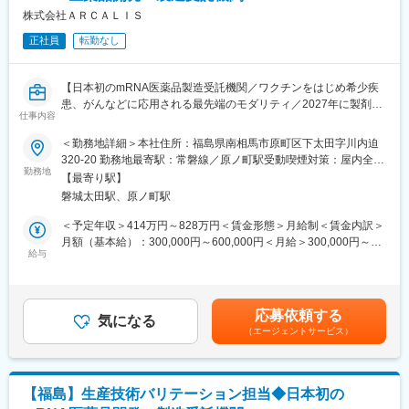
【ミッション】
株式会社ＡＲＣＡＬＩＳ
製薬企業、バイオベンチャーへの高品質なCDMOサービスの提供
正社員
転勤なし
を通じ、mRNAにより可能となる革新的な治療薬、予防薬の開発
と供給に貢献する。
【バリュー】
【日本初のmRNA医薬品製造受託機関／ワクチンをはじめ希少疾
高品質なmRNA原薬、製剤の製造技術開発と効率的な生産サービ
患、がんなどに応用される最先端のモダリティ／2027年に製剤工
スにより医薬品企業の事業推進、医薬品安定供給に貢献する。
仕事内容
場の竣工予定／土日祝休み／フルフレックス】
＜勤務地詳細＞本社住所：福島県南相馬市原町区下太田字川内迫
■当社について
■仕事内容：
320-20 勤務地最寄駅：常磐線／原ノ町駅受動喫煙対策：屋内全面
当社は日本初のmRNA医薬品の開発・製造を受託する機関
商用生産品・治験薬GMPにおける製造業務全般を担っていただき
勤務地
禁煙変更の範囲：会社の定める事業所
（CDMO）です。COVID-19を含む次世代mRNAワクチンの製造
【最寄り駅】
ます。
施設を建設しています。「世界初の統合型mRNA医薬品CDMO事
磐城太田駅、原ノ町駅
※ご経験に応じて、原薬ないしは製剤チームへの配属を決定しま
業者として」mRNA医薬品の原薬製造と製剤製造の両方を手掛け
す。
＜予定年収＞414万円～828万円＜賃金形態＞月給制＜賃金内訳＞
る世界初の統合型mRNA医薬品CDMOを目指しています。
・製造オペレーション業務
月額（基本給）：300,000円～600,000円＜月給＞300,000円～
当社はGMP準拠のmRNA原薬製造施設を2023年7月に竣工しまし
原薬：IVT、精製
給与
600,000円＜昇給有無＞有＜残業手当＞有＜給与補足＞※経験等に
た。2024年からは世界で初めて承認された次世代ｍRNAワクチン
製剤（注射剤）：薬液調製、充填、凍結乾燥
応じて現年収含め当社規定により決定■賞与：年2回（7月・12
（レプリコン）の商品化を予定しています。2027年には製剤工場
・文書管理、逸脱、変更管理、バリデーション
月）■昇給：有（年1回）■諸手当：時間外手当 、通勤手当、コン
の竣工も計画しており、充填及び凍結乾燥まで一気通貫で医薬品
・関連部署との情報共有および情報交換
ディション手当賃金はあくまでも目安の金額であり、選考を通じ
製造を請け負うことが可能となります。
応募依頼する
気になる
て上下する可能性があります。月給(月額)は固定手当を含めた表記
（エージェントサービス）
■ｍRNA医薬品について
です。
変更の範囲：会社の定める業務
メッセンジャーRNA（mRNA）医薬品・ワクチンは、mRNAを用
いて体内で特定のタンパク質を生成させ、感染症予防やがん治
療、疾患治療に応用される革新的な医薬品です。新型コロナウイ
【福島】生産技術バリテーション担当◆日本初の
ルス感染症をきっかけに実用化された新しいモダリティですが、