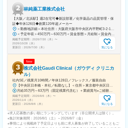
【当社の魅力】
林純薬工業株式会社
■MIT発の独自技術を核にした高い技術力：
MITで生まれた「自己組織化ペプチド技術」を基盤とし、他社が簡
【大阪／北浜駅】週2在宅可◆新設部署／化学薬品の品質管理・保
単に真似できない医療用バイオマテリアルを保有・独占的に活用
証◆年休126日◆創業120年超メーカー
しています。高い生体適合性と安全性が評価されています。
＜勤務地詳細＞本社住所：大阪府大阪市中央区内平野町3-2-12 HPCビル勤務地最寄駅：Osaka Metro堺筋線／北浜駅受動喫煙対策：屋内全面禁煙変更の範囲：会社の定める事業所
■すでに実用化されているグローバル医療ビジネス：
＜予定年収＞450万円～630万円＜賃金形態＞月給制＜賃金内訳＞月額（基本給）：263,000円～371,000円＜月給＞263,000円～371,000円＜昇給有無＞有＜残業手当＞有＜給与補足＞■年収補足：・賞与実績／年2回、昨年度実績5ヵ月分・最終面接にて等級を決定。管理監督者の場合は残業手当なし。賃金はあくまでも目安の金額であり、選考を通じて上下する可能性があります。月給(月額)は固定手当を含めた表記です。
止血材「ピュアスタット」などは、日本・欧州・米国で承認・販
掲載予定期間：
2026/7/30（木）
〜
売実績があり、研究段階に留まらず、世界の医療現場で使われて
2026/10/28（水）
いる製品を持つ点が大きな強みです。
気になる
更新日：
2026/7/30（木）
■外科 × 再生医療 × DDSに展開できる成長性：
現在の主力は外科・内視鏡領域ですが、同じ技術を使って組織再
New
生医療やドラッグデリバリー（DDS）にも応用可能なため、中長
期での事業拡張余地が大きい企業です。
株式会社Gaudi Clinical（ガウディ クリニカ
ル）
変更の範囲：会社の定める業務
社内SE／残業月10時間／年休128日／フレックス／服装自由
【中央区日本橋・本社／転勤なし】＜住所＞東京都中央区日本橋本町4-8-15 ネオカワイビル10F＜アクセス＞・JR「新日本橋駅」から徒歩1分、「神田駅」から徒歩8分・東京メトロ「三越前駅」から徒歩5分、「小伝馬町駅」から徒歩5分※受動喫煙対策あり（屋内全面禁煙）
月給35万円～63万円（固定残業代含む）＋業績賞与※ご経験・スキルを考慮の上決定いたします※固定残業代は、時間外労働の有無にかかわらず月35時間分を、月8万3400円～15万円支給。（35時間を超える時間外労働分は追加で支給）
掲載予定期間：
2026/8/6（木）
〜
2026/11/4（水）
気になる
更新日：
2026/8/6（木）
※求人応募数の多い順にランキングしています（非公開求人は除く）。
※集計対象期間：2026/8/1（土）～2026/8/7（金）
※事情により掲載終了予定日よりも前に求人募集が終了していることもご