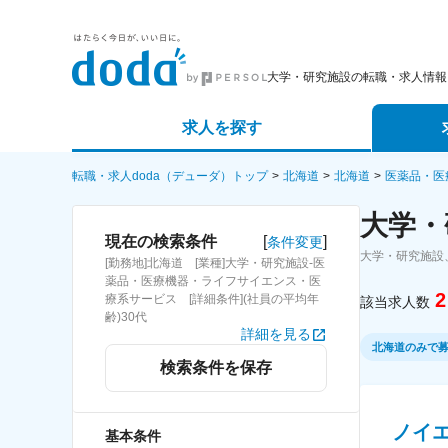
大学・研究施設の転職・求人情報
求人を探す
詳細条件から探す
エージェ
転職・求人doda（デューダ）トップ
北海道
北海道
医薬品・医
大学・
新着求人から探す
スカウト
[
]
現在の検索条件
条件変更
大学・研究施設
[勤務地]北海道 [業種]大学・研究施設-医
求人特集から探す
パートナ
薬品・医療機器・ライフサイエンス・医
2
療系サービス [詳細条件](社員の平均年
該当求人数
齢)30代
詳細を見る
北海道のみで
検索条件を保存
ノイ
基本条件