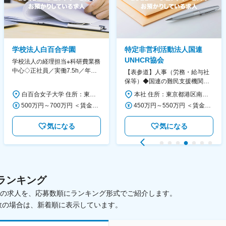
学校法人白百合学園
特定非営利活動法人国連
UNHCR協会
学校法人の経理担当※科研費業務
中心◇正社員／実働7.5h／年休
【表参道】人事（労務・給与社
130日／1881年創立の伝統女子
保等）◆国連の難民支援機関の
大学
活動を支える日本公式支援窓口
白百合女子大学 住所：東京都調布市緑ヶ丘1-25 勤務地最寄駅：京王線／仙川駅 受動喫煙対策：屋内全面禁煙 変更の範囲：会社の定める事業所
本社 住所：東京都港区南青山6-10-11 ウェスレーセンター3F 勤務地最寄駅：地下鉄各線／表参道駅 受動喫煙対策：屋内全面禁煙 変更の範囲：会社の定める事業所（リモートワーク含む）
◆正職員登用前提
500万円～700万円 ＜賃金形態＞ 月給制 ＜賃金内訳＞ 月額（基本給）：280,000円～430,000円 ＜月給＞ 280,000円～430,000円 ＜昇給有無＞ 有 ＜残業手当＞ 有 ＜給与補足＞ ※年齢・過去の経験に基づき、本学規定に合わせ決定 【残業手当】有 /残業時間に応じて全額支給（※想定年収に含む） 【各種手当】扶養手当/住宅手当/通勤手当 等 【賞与】年2回（6月、12月） 【昇給】年1回（4月） 賃金はあくまでも目安の金額であり、選考を通じて上下する可能性があります。 月給(月額)は固定手当を含めた表記です。
450万円～550万円 ＜賃金形態＞ 月給制 ＜賃金内訳＞ 月額（基本給）：340,000円～420,000円 ＜月給＞ 340,000円～420,000円 ＜昇給有無＞ 有 ＜残業手当＞ 有 ＜給与補足＞ ※能力・経験によって決定します。 ■賞与あり（業績評価に応じて支給） 賃金はあくまでも目安の金額であり、選考を通じて上下する可能性があります。 月給(月額)は固定手当を含めた表記です。
気になる
気になる
ランキング
載中の求人を、応募数順にランキング形式でご紹介します。
数の場合は、新着順に表示しています。