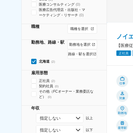
医療コンサルティング
(
0
)
医療広告代理店・出版社・マ
ーケティング・リサーチ
(
0
)
職種
職種を選択
ノイ
勤務地、路線・駅
勤務地を選択
【医療従
正社員
路線・駅を選択
北海道
(
2
)
雇用形態
正社員
(
2
)
仕事
契約社員
(
0
)
その他（FCオーナー・業務委託な
ど）
(
0
)
対象
年収
勤務地
指定しない
以上
最寄駅
指定しない
以下