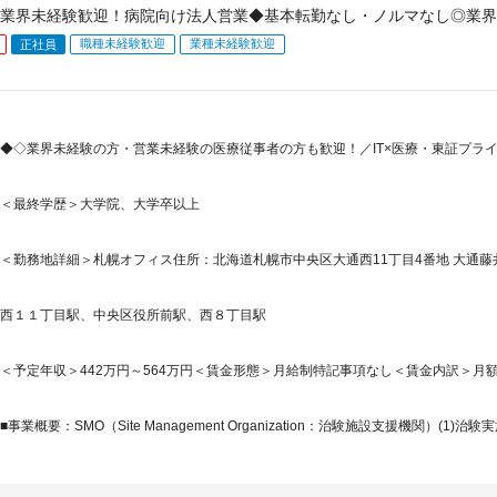
業界未経験歓迎！病院向け法人営業◆基本転勤なし・ノルマなし◎業界
職種未経験歓迎
業種未経験歓迎
正社員
◆◇業界未経験の方・営業未経験の医療従事者の方も歓迎！／IT×医療・東証プラ
＜最終学歴＞大学院、大学卒以上
＜勤務地詳細＞札幌オフィス住所：北海道札幌市中央区大通西11丁目4番地 大通藤井ビ
西１１丁目駅、中央区役所前駅、西８丁目駅
＜予定年収＞442万円～564万円＜賃金形態＞月給制特記事項なし＜賃金内訳＞月額（基本
■事業概要：SMO（Site Management Organization：治験施設支援機関）(1)治験実