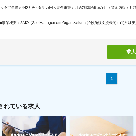
＜予定年収＞442万円～575万円＜賃金形態＞月給制特記事項なし＜賃金内訳＞月額（基本
■事業概要：SMO（Site Management Organization：治験施設支援機関）(1)治験実
求人
1
されている求人