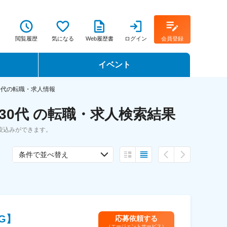
閲覧履歴
気になる
Web履歴書
ログイン
会員登録
イベント
転職イベント・転職セミナー
0代の転職・求人情報
0代 の転職・求人検索結果
転職フェア
絞込みができます。
転職セミナー動画
条件で並べ替え
G】
応募依頼する
（エージェントサービス）