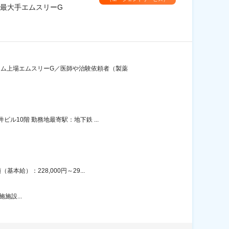
最大手エムスリーG
イム上場エムスリーG／医師や治験依頼者（製薬
ル10階 勤務地最寄駅：地下鉄 ...
給）：228,000円～29...
施施設...