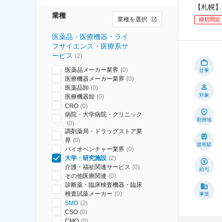
【札幌】
業種
業種を選択
締切間近
医薬品・医療機器・ライ
フサイエンス・医療系サ
ービス
(
2
)
医薬品メーカー業界
(
0
)
仕事
医療機器メーカー業界
(
0
)
医薬品卸
(
0
)
対象
医療機器卸
(
0
)
CRO
(
0
)
病院・大学病院・クリニック
勤務地
(
0
)
調剤薬局・ドラッグストア業
界
(
0
)
最寄駅
バイオベンチャー業界
(
0
)
大学・研究施設
(
2
)
介護・福祉関連サービス
(
0
)
給与
その他医療関連
(
0
)
診断薬・臨床検査機器・臨床
検査試薬メーカー
(
0
)
事業
SMO
(
2
)
CSO
(
0
)
CMO
(
0
)