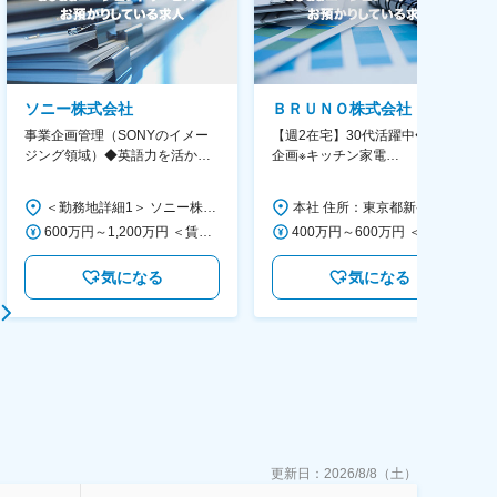
ソニー株式会社
ＢＲＵＮＯ株式会社
事業企画管理（SONYのイメー
【週2在宅】30代活躍中◆商品
ジング領域）◆英語力を活か
企画※キッチン家電
す/CFO管轄＃SECCFO0027
◆「BRUNO」新商品の企画／企
画～調達／働き方◎
＜勤務地詳細1＞ ソニー株式会社 住所：神奈川県横浜市西区みなとみらい5-1-1 受動喫煙対策：屋内全面禁煙 ＜勤務地詳細2＞ ソニーシティ大崎 住所：東京都品川区大崎2-10-1 勤務地最寄駅：JR線／大崎駅 受動喫煙対策：屋内全面禁煙 変更の範囲：会社の定める事業所（リモートワーク含む）
本社 住所：東京都新宿区西新宿6丁目22-1 新宿スクエアタワー B1階 勤務地最寄駅：東京メトロ丸ノ内線／西新宿駅 受動喫煙対策：屋内全面禁煙 変更の範囲：会社の定める事業所（リモートワーク含む）
600万円～1,200万円 ＜賃金形態＞ 月給制 ＜賃金内訳＞ 月額（基本給）：350,000円～500,000円 ＜月給＞ 350,000円～500,000円 ＜昇給有無＞ 有 ＜残業手当＞ 有 ＜給与補足＞ ※年収は経験や能力を考慮の上、当社規定により決定します。 賃金はあくまでも目安の金額であり、選考を通じて上下する可能性があります。 月給(月額)は固定手当を含めた表記です。
400万円～600万円 ＜賃金形態＞ 月給制 経験・能力を考慮の上、優遇いたします。 ＜賃金内訳＞ 月額（基本給）：300,000円～450,000円 ＜月給＞ 300,000円～450,000円 ＜昇給有無＞ 有 ＜残業手当＞ 有 ＜給与補足＞ ・賞与実績：年2回 ・昇給：年1回 ※半年毎に評価を行い、評価が高ければ年齢に関係なく昇給・昇格していきます。創造性の高い人・新しいことにチャレンジした人が高い評価を得られます。 賃金はあくまでも目安の金額であり、選考を通じて上下する可能性があります。 月給(月額)は固定手当を含めた表記です。
気になる
気になる
更新日：
2026/8/8（土）