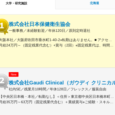
北海道
大学・研究施設
株式会社日本保健衛生協会
一般事務／未経験歓迎／年休120日／原則定時退社
大阪本社／大阪府吹田市垂水町1-40-2※転勤はありません。■ アクセス阪急電鉄千里線「豊津駅」より徒歩9分大阪メトロ御堂筋線「江坂駅」より徒歩12分※受動喫煙対策実施
月給24万円～（固定残業代含む）+賞与（2回）※固定残業代は、時間外労働の有無に関わらず25時間・月3万8600円～支給上記を超える時間外労働分は追加で支給※年齢・経験・保有資格を考慮のうえ決定します
New
株式会社Gaudi Clinical（ガウディ クリニカ
社内SE／残業月10時間／年休128日／フレックス／服装自由
【中央区日本橋・本社／転勤なし】＜住所＞東京都中央区日本橋本町4-8-15 ネオカワイビル10F＜アクセス＞・JR「新日本橋駅」から徒歩1分、「神田駅」から徒歩8分・東京メトロ「三越前駅」から徒歩5分、「小伝馬町駅」から徒歩5分※受動喫煙対策あり（屋内全面禁煙）
月給35万円～63万円（固定残業代含む）＋業績賞与※ご経験・スキルを考慮の上決定いたします※固定残業代は、時間外労働の有無にかかわらず月35時間分を、月8万3400円～15万円支給。（35時間を超える時間外労働分は追加で支給）