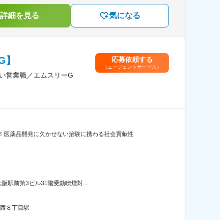
詳細を見る
気になる
G】
応募依頼する
（エージェントサービス）
い営業職／エムスリーG
！医薬品開発に欠かせない治験に携わる社会貢献性
阪駅前第3ビル31階受動喫煙対...
、西８丁目駅