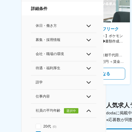
詳細条件
休日・働き方
AGC株式会社
株式会社ゲームフリーク
【横浜※一般職/転勤なし】庶
【庶務アシスタント】ポケモン
募集・採用情報
務・事務担当～開発部材の発注
シリーズ開発企業◆書類作成・
やDXに向けたシステム利用等～
データ入力など◆年休126日・
食事補助あり◎
会社・職場の環境
AGC横浜テクニカルセンター 住所：神奈川県横浜市鶴見区末広町1-1 勤務地最寄駅：JR線／弁天橋駅 受動喫煙対策：敷地内喫煙可能場所あり 変更の範囲：無
本社 住所：東京都千代田区神田錦町2-2-1 KANDASQUARE 受動喫煙対策：屋内全面禁煙 変更の範囲：会社の定める事業所
400万円～550万円 ＜賃金形態＞ 月給制 固定給＋業績給 ＜賃金内訳＞ 月額（基本給）：230,000円～280,000円 ＜月給＞ 230,000円～280,000円 ＜昇給有無＞ 有 ＜残業手当＞ 有 ＜給与補足＞ ※上記はあくまで最低保証額です。実際にはこれまでの経験やスキルを考慮の上、決定します。 年収には残業代は含めておりません。 ■昇給：年1回 ■賞与：年2回 賃金はあくまでも目安の金額であり、選考を通じて上下する可能性があります。 月給(月額)は固定手当を含めた表記です。
350万円～500万円 ＜賃金形態＞ 月給制 ＜賃金内訳＞ 月額（基本給）：215,000円～307,000円 固定残業手当/月：76,700円～110,000円（固定残業時間45時間0分/月） 超過した時間外労働の残業手当は追加支給 ＜月給＞ 291,700円～417,000円（一律手当を含む） ＜昇給有無＞ 有 ＜残業手当＞ 有 ＜給与補足＞ ※経験・能力を考慮の上、年齢に関わりなく当社規定により優遇します。 賃金はあくまでも目安の金額であり、選考を通じて上下する可能性があります。 月給(月額)は固定手当を含めた表記です。
待遇・福利厚生
気になる
気になる
語学
仕事内容
人気求人
社員の平均年齢
選択中
dodaに掲
※応募数が同
20代
(
0
)