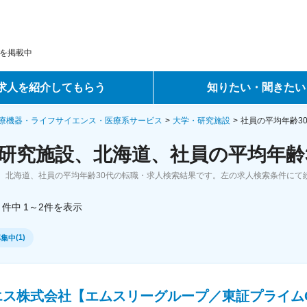
を掲載中
求人を紹介してもらう
知りたい・聞きたい
ントサービス
転職ノウハウ
療機器・ライフサイエンス・医療系サービス
大学・研究施設
社員の平均年齢3
研究施設、北海道、社員の平均年齢3
サービス
データで見る転職
、北海道、社員の平均年齢30代の転職・求人検索結果です。左の求人検索条件にて
ーエージェントサービス
コラム・インタビュー
件中
1～2
件
を表示
転職Q&A
(
1
)
募集中
エス株式会社【エムスリーグループ／東証プライム