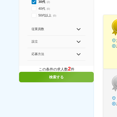
30代
(
2
)
40代
(
0
)
50代以上
(
0
)
従業員数
設立
応募方法
2
この条件の求人数
件
検索する