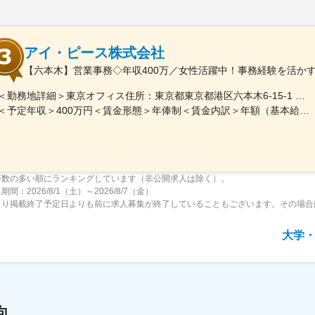
アイ・ピース株式会社
【六本木】営業事務◇年収400万／女性活躍中！事務経験を活かす
＜勤務地詳細＞東京オフィス住所：東京都東京都港区六本木6-15-1 勤務地最寄駅：東京メトロ 日比谷線／六本木駅受動喫煙対策：屋内全面禁煙変更の範囲：会社の定める事業所
＜予定年収＞400万円＜賃金形態＞年俸制＜賃金内訳＞年額（基本給）：3,108,920円固定残業手当/月：74,490円（固定残業時間40時間0分/月）超過した時間外労働の残業手当は追加支給＜月額＞333,566円（12分割）（一律手当を含む）＜昇給有無＞有＜残業手当＞有＜給与補足＞※固定残業代制、超過分別途支給賃金はあくまでも目安の金額であり、選考を通じて上下する可能性があります。月給(月額)は固定手当を含めた表記です。
募数の多い順にランキングしています（非公開求人は除く）。
間：2026/8/1（土）～2026/8/7（金）
より掲載終了予定日よりも前に求人募集が終了していることもございます。その場合
大学
向