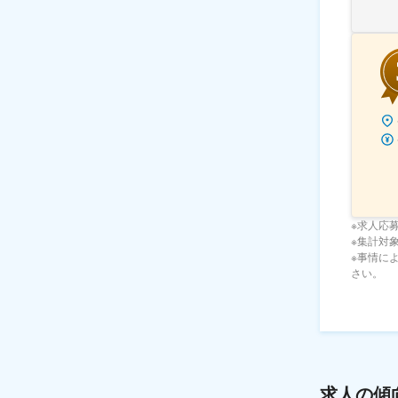
※求人応
※集計対象期
※事情に
さい。
求人の傾