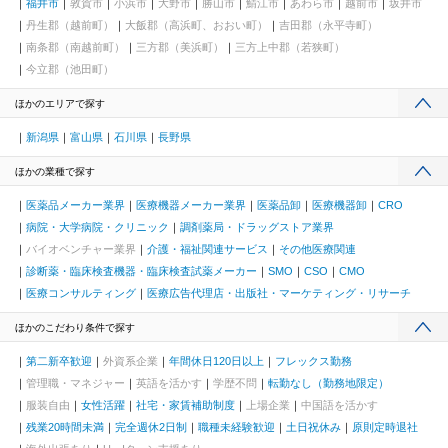
福井市
敦賀市
小浜市
大野市
勝山市
鯖江市
あわら市
越前市
坂井市
丹生郡（越前町）
大飯郡（高浜町、おおい町）
吉田郡（永平寺町）
南条郡（南越前町）
三方郡（美浜町）
三方上中郡（若狭町）
今立郡（池田町）
ほかのエリアで探す
新潟県
富山県
石川県
長野県
ほかの業種で探す
医薬品メーカー業界
医療機器メーカー業界
医薬品卸
医療機器卸
CRO
病院・大学病院・クリニック
調剤薬局・ドラッグストア業界
バイオベンチャー業界
介護・福祉関連サービス
その他医療関連
診断薬・臨床検査機器・臨床検査試薬メーカー
SMO
CSO
CMO
医療コンサルティング
医療広告代理店・出版社・マーケティング・リサーチ
ほかのこだわり条件で探す
第二新卒歓迎
外資系企業
年間休日120日以上
フレックス勤務
管理職・マネジャー
英語を活かす
学歴不問
転勤なし（勤務地限定）
服装自由
女性活躍
社宅・家賃補助制度
上場企業
中国語を活かす
残業20時間未満
完全週休2日制
職種未経験歓迎
土日祝休み
原則定時退社