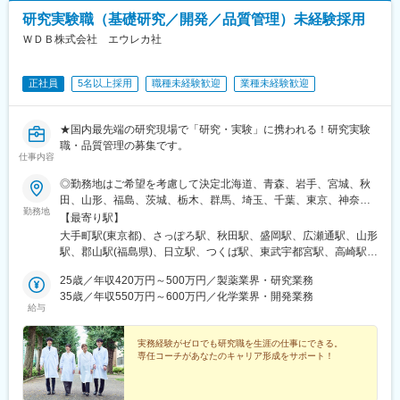
駅、二重橋前駅、大通駅、仙台駅、千葉中央駅、立川南駅、桜木
研究実験職（基礎研究／開発／品質管理）未経験採用
町駅、新静岡駅、浜松駅、名鉄名古屋駅、電鉄富山駅・エスタ前
駅、仁愛女子高校駅、四日市駅、京都河原町駅、大阪梅田駅(阪神
ＷＤＢ株式会社 エウレカ社
線)、貿易センター駅、西新町駅、新西大寺町筋駅、立町駅、天神
南駅、通町筋駅、鹿児島中央駅
正社員
5名以上採用
職種未経験歓迎
業種未経験歓迎
★国内最先端の研究現場で「研究・実験」に携われる！研究実験
職・品質管理の募集です。
仕事内容
◎勤務地はご希望を考慮して決定北海道、青森、岩手、宮城、秋
田、山形、福島、茨城、栃木、群馬、埼玉、千葉、東京、神奈
勤務地
川、新潟、長野、富山、石川、福井、山梨、岐阜、静岡、愛知、
【最寄り駅】
三重、滋賀、京都、大阪、兵庫、奈良、和歌山、岡山、広島、山
大手町駅(東京都)、さっぽろ駅、秋田駅、盛岡駅、広瀬通駅、山形
口、徳島、香川、愛媛、高知、福岡、佐賀、長崎、熊本、大分、
駅、郡山駅(福島県)、日立駅、つくば駅、東武宇都宮駅、高崎駅、
宮崎、鹿児島◎勤務地は以下3種類からお選びください・地域限
館林駅、大宮駅(埼玉県)、熊谷駅、川越駅、柏駅、京成千葉駅、五
定：ご自宅から90分以内の就業先・エリア限定：下記エリア内の
25歳／年収420万円～500万円／製薬業界・研究業務
井駅、勝どき駅、根津駅、立川北駅、町田駅、川崎駅、みなとみ
就業先。エリア内での転居を伴う場合あり・全国：全国の中でス
35歳／年収550万円～600万円／化学業界・開発業務
らい駅、平塚駅、新潟駅、春日山駅、甲府駅、沼津駅、静岡駅、
給与
キルや希望業界を考慮した就業先※全国手当2万円/月★エリア限定
第一通り駅、豊田市駅、名古屋駅、地鉄ビル前駅、福井城址大名
の区分★東北エリア…青森、岩手、宮城、秋田、山形、福島北関
町駅、あすなろう四日市駅、彦根駅、草津駅(滋賀県)、烏丸駅、茨
東エリア…茨木、栃木、群馬、埼玉、東京南関東エリア…東京、
実務経験がゼロでも研究職を生涯の仕事にできる。
木駅、千里中央駅(大阪モノレール)、大阪駅、三田駅(兵庫県)、三
専任コーチがあなたのキャリア形成をサポート！
神奈川、千葉甲信越エリア…山梨、長野、新潟、東京東海エリ
宮・花時計前駅、西神中央駅、明石駅、加古川駅、岡山駅前駅、
ア…静岡、愛知、岐阜、三重北陸エリア…富山、石川、福井関西
倉敷駅、福山駅、八丁堀駅(広島県)、徳山駅、徳島駅、新居浜駅、
エリア…滋賀、京都、大阪、兵庫、奈良、和歌山中四国エリア…
小倉駅(福岡県)、天神駅、大分駅、熊本城・市役所前駅、宮崎駅、