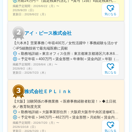
月給24万円～（固定残業代含む）+賞与（2回）※固定残業代は、時間外労働の有無に関わらず25時間・月3万8600円～支給上記を超える時間外労働分は追加で支給※年齢・経験・保有資格を考慮のうえ決定します
現場配属後は、OJTで独り立ちまでサポートその後も定期的なフ
掲載予定期間：
2026/6/22（月）
〜
ォローアップ研修や、専門性を高める継続研修、階層別研修など
2026/9/20（日）
様々な研修をご用意しています。
気になる
更新日：
2026/6/22（月）
【働きやすい制度と環境】
・ご自宅から1時間程度で通える施設をお任せする予定です。
アイ・ピース株式会社
・スーパーフレックスタイム制を導入しており、社員自身が業務
のスケジュールに合わせて始業、就業時間を決めることができま
【六本木】営業事務◇年収400万／女性活躍中！事務経験を活かす
す。
◇iPS細胞技術で最先端医療に貢献
・5日間のリフレッシュ休暇制度や、時間単位で取得できる有給休
＜勤務地詳細＞東京オフィス住所：東京都東京都港区六本木6-15-1 勤務地最寄駅：東京メトロ 日比谷線／六本木駅受動喫煙対策：屋内全面禁煙変更の範囲：会社の定める事業所
暇。
＜予定年収＞400万円＜賃金形態＞年俸制＜賃金内訳＞年額（基本給）：3,108,920円固定残業手当/月：74,490円（固定残業時間40時間0分/月）超過した時間外労働の残業手当は追加支給＜月額＞333,566円（12分割）（一律手当を含む）＜昇給有無＞有＜残業手当＞有＜給与補足＞※固定残業代制、超過分別途支給賃金はあくまでも目安の金額であり、選考を通じて上下する可能性があります。月給(月額)は固定手当を含めた表記です。
・産前産後休暇（妊娠中時短勤務あり）、子供が3歳になるまで取
掲載予定期間：
2026/6/4（木）
〜
得できる育児休業、
2026/9/2（水）
復帰後は短時間勤務制度の利用も可能。
気になる
更新日：
2026/7/23（木）
※育児休業から復帰し3ヶ月後に、育児補助支援金を給付。
※育児休業、時短勤務制度は入社～1年経過後から取得可能。
株式会社ＥＰＬｉｎｋ
変更の範囲：会社の定める業務
【大阪】治験関係の事務業務 ＜医療事務経験者歓迎！＞◆土日祝
休／教育制度充実
＜勤務地詳細＞大阪事業部住所：大阪府大阪市中央区道修町1-5-18 朝日生命道修町ビル3階勤務地最寄駅：大阪市営堺筋線／北浜駅受動喫煙対策：敷地内全面禁煙変更の範囲：会社の定める事業所
＜予定年収＞346万円～462万円＜賃金形態＞月給制＜賃金内訳＞月額（基本給）：210,500円～277,900円その他固定手当/月：8,000円～15,000円＜月給＞218,500円～292,900円＜昇給有無＞有＜残業手当＞有＜給与補足＞前職・経験を考慮の上、決定致します。■年収内訳＝基本給×12ヶ月＋賞与（基本給×4ヶ月)■賞与：年2回（6月、12月）／昇給：年1回（10月）※業績に応じ、決算賞与（秋季賞与）支給の場合あり（10月）■時間外・休日出勤手当等の割増賃金は別途支給賃金はあくまでも目安の金額であり、選考を通じて上下する可能性があります。月給(月額)は固定手当を含めた表記です。
掲載予定期間：
2026/7/20（月）
〜
2026/10/18（日）
気になる
更新日：
2026/7/20（月）