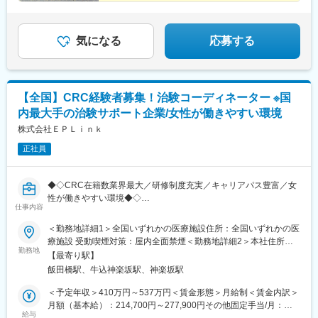
広島、岡山、山口、徳島九州エリア…福岡、佐賀、長崎、熊本、
鹿児島中央駅前駅、東京駅、札幌駅、あおば通駅、上熊谷駅、千
大分、宮崎、鹿児島、山口※複数エリアの選択可能※転居を伴う場
葉駅、東大前駅、立川駅、京急川崎駅、日吉町駅、新浜松駅、新
合、家賃補助が支給されます
豊田駅、近鉄名古屋駅、電気ビル前駅、足羽山公園口駅、近鉄四
気になる
応募する
日市駅、四条駅(京都市営)、千里中央駅(北大阪急行)、西梅田駅、
旧居留地・大丸前駅、山陽明石駅、田町駅(岡山県)、胡町駅、眉山
ロープウェイ山麓駅、平和通駅、西鉄福岡駅、花畑町駅、高見橋
駅、二重橋前駅、大通駅、仙台駅、千葉中央駅、立川南駅、桜木
【全国】CRC経験者募集！治験コーディネーター ※国
町駅、新静岡駅、浜松駅、名鉄名古屋駅、電鉄富山駅・エスタ前
内最大手の治験サポート企業/女性が働きやすい環境
駅、仁愛女子高校駅、四日市駅、京都河原町駅、大阪梅田駅(阪神
線)、貿易センター駅、西新町駅、新西大寺町筋駅、立町駅、天神
株式会社ＥＰＬｉｎｋ
南駅、通町筋駅、鹿児島中央駅
正社員
◆◇CRC在籍数業界最大／研修制度充実／キャリアパス豊富／女
性が働きやすい環境◆◇
仕事内容
SMO業界最大手の当社にて、CRC（治験コーディネーター）とし
て就業頂きます！
＜勤務地詳細1＞全国いずれかの医療施設住所：全国いずれかの医
療施設 受動喫煙対策：屋内全面禁煙＜勤務地詳細2＞本社住所：
■担当業務：治験が行われている医療機関で医師の指示のもと医学
勤務地
東京都新宿区筑土八幡町2-1 勤務地最寄駅：東京メトロ有楽町線
【最寄り駅】
的判断や医療行為を伴わない治験業務を支援をします。
／飯田橋駅受動喫煙対策：屋内全面禁煙変更の範囲：会社の定め
飯田橋駅、牛込神楽坂駅、神楽坂駅
・治験に参加する患者（被験者）さんに対する試験内容の補助説
る事業所
明
＜予定年収＞410万円～537万円＜賃金形態＞月給制＜賃金内訳＞
・被験者のスケジュール管理
月額（基本給）：214,700円～277,900円その他固定手当/月：
・被験者との面談・服薬状況の確認
給与
58,000円～77,000円＜月給＞272,700円～354,900円＜昇給有無