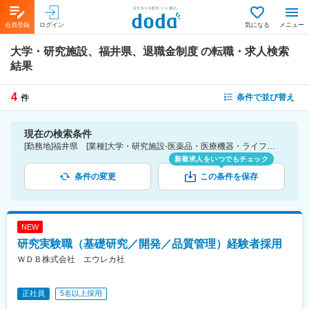
会員登録
ログイン
気になる
メニュー
大学・研究施設、福井県、退職金制度
の転職・求人検索
結果
4
条件で並び替え
件
現在の検索条件
[勤務地]福井県 [業種]大学・研究施設-医薬品・医療機器・ライフサイエンス・医療系サービス [詳細条件](待遇・福利厚生)退職金制度
新着求人をいつでもチェック
条件の変更
この条件を保存
NEW
研究実験職（基礎研究／開発／品質管理）経験者採用
ＷＤＢ株式会社 エウレカ社
正社員
5名以上採用