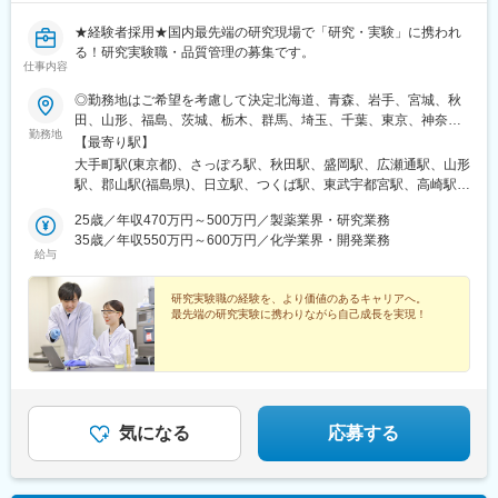
★経験者採用★国内最先端の研究現場で「研究・実験」に携われ
る！研究実験職・品質管理の募集です。
仕事内容
◎勤務地はご希望を考慮して決定北海道、青森、岩手、宮城、秋
田、山形、福島、茨城、栃木、群馬、埼玉、千葉、東京、神奈
勤務地
川、新潟、長野、富山、石川、福井、山梨、岐阜、静岡、愛知、
【最寄り駅】
三重、滋賀、京都、大阪、兵庫、奈良、和歌山、岡山、広島、山
大手町駅(東京都)、さっぽろ駅、秋田駅、盛岡駅、広瀬通駅、山形
口、徳島、香川、愛媛、高知、福岡、佐賀、長崎、熊本、大分、
駅、郡山駅(福島県)、日立駅、つくば駅、東武宇都宮駅、高崎駅、
宮崎、鹿児島◎勤務地は以下3種類からお選びください・地域限
館林駅、大宮駅(埼玉県)、熊谷駅、川越駅、柏駅、京成千葉駅、五
定：ご自宅から90分以内の就業先・エリア限定：下記エリア内の
25歳／年収470万円～500万円／製薬業界・研究業務
井駅、勝どき駅、根津駅、立川北駅、町田駅、川崎駅、みなとみ
就業先。エリア内での転居を伴う場合あり・全国：全国の中でス
35歳／年収550万円～600万円／化学業界・開発業務
らい駅、平塚駅、新潟駅、春日山駅、甲府駅、沼津駅、静岡駅、
給与
キルや希望業界を考慮した就業先※全国手当2万円/月★エリア限定
第一通り駅、豊田市駅、名古屋駅、地鉄ビル前駅、福井城址大名
の区分★東北エリア…青森、岩手、宮城、秋田、山形、福島北関
町駅、あすなろう四日市駅、彦根駅、草津駅(滋賀県)、烏丸駅、茨
東エリア…茨木、栃木、群馬、埼玉、東京南関東エリア…東京、
研究実験職の経験を、より価値のあるキャリアへ。
木駅、千里中央駅(大阪モノレール)、大阪駅、三田駅(兵庫県)、三
最先端の研究実験に携わりながら自己成長を実現！
神奈川、千葉甲信越エリア…山梨、長野、新潟、東京東海エリ
宮・花時計前駅、西神中央駅、明石駅、加古川駅、岡山駅前駅、
ア…静岡、愛知、岐阜、三重北陸エリア…富山、石川、福井関西
倉敷駅、福山駅、八丁堀駅(広島県)、徳山駅、徳島駅、新居浜駅、
エリア…滋賀、京都、大阪、兵庫、奈良、和歌山中四国エリア…
小倉駅(福岡県)、天神駅、大分駅、熊本城・市役所前駅、宮崎駅、
広島、岡山、山口、徳島九州エリア…福岡、佐賀、長崎、熊本、
鹿児島中央駅前駅、東京駅、札幌駅、あおば通駅、上熊谷駅、千
大分、宮崎、鹿児島、山口※複数エリアの選択可能※転居を伴う場
葉駅、東大前駅、立川駅、京急川崎駅、日吉町駅、新浜松駅、新
合、家賃補助が支給されます
豊田駅、近鉄名古屋駅、電気ビル前駅、足羽山公園口駅、近鉄四
気になる
応募する
日市駅、四条駅(京都市営)、千里中央駅(北大阪急行)、西梅田駅、
旧居留地・大丸前駅、山陽明石駅、田町駅(岡山県)、胡町駅、眉山
ロープウェイ山麓駅、平和通駅、西鉄福岡駅、花畑町駅、高見橋