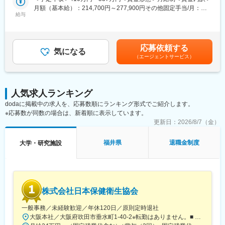
【CRCのやりがい】
歳になるまで育児休業取得可能。育休所得者は平成29年12月現在
月額（基本給）：214,700円～277,900円その他固定手当/月：
CRCが集めている臨床データは、新薬の承認申請に欠かせない根
給与
では90名。
58,000円～77,000円＜月給＞272,700円～354,900円＜昇給有無
拠データであり、CRCは新薬開発の一翼を担っております。
・経験豊富な社員に相談できる職場の相談窓口あり。
＞有＜残業手当＞有＜給与補足＞前職・経験を考慮の上、決定致
また、薬の効果を患者様の近くで見ることができ、喜びの声を直
・女性管理職55％（日本平均12％）と女性が長く働きやすい環境
します。■年収内訳＝(基本給＋手当)×12ヶ月＋賞与■各種手当：
接聞けることもあります。患者様や医療機関から「ありがとう」
が整っています。
CRC手当・休日連絡対応手当■賞与：年2回（6月、12月）／昇
応募依頼する
と感謝の言葉をいただけたときの喜びは、ひとしおです。
気になる
給：年1回（10月）※業績に応じ、決算賞与（秋季賞与）支給の場
（エージェントサービス）
合あり（10月）■時間外・休日出勤手当等の割増賃金は別途支給
【一日の流れ※一例】
変更の範囲：会社の定める業務
賃金はあくまでも目安の金額であり、選考を通じて上下する可能
■朝：担当の医療機関に出勤
性があります。月給(月額)は固定手当を含めた表記です。
■午前：
人気求人ランキング
・治験の進捗状況の確認や患者様対応の予定などを、院内の治験
dodaに掲載中の求人を、応募数順にランキング形式でご紹介します。
事務局に共有
※応募数が同数の場合は、新着順に表示しています。
・来院された患者様の診察や検査に同席し、治験が手順通りに行
われているか、患者様の状態変化が無いかを確認します。
更新日：
2026/8/7（金）
■午後：
・患者様の報告書作成
福井県
退職金制度
大学・研究施設
・治験の参加候補となる患者様をカルテから探す
・医師との打ち合わせ
【研修制度について】
■基礎研修が充実：
株式会社日本保健衛生協会
入社後1か月は研修期間となります。ビジネスマナーやPCスキル
研修が入社後研修としてあり、PC慣れしていない方も安心してご
一般事務／未経験歓迎／年休120日／原則定時退社
入社いただけます。
大阪本社／大阪府吹田市垂水町1-40-2※転勤はありません。■ アクセス阪急電鉄千里線「豊津駅」より徒歩9分大阪メトロ御堂筋線「江坂駅」より徒歩12分※受動喫煙対策実施
■配属後も丁寧なフォロー：