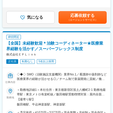
・診療・検査への同席
＞有＜残業手当＞有＜給与補足＞前職・経験を考慮の上、決定致
・院内スタッフへの連絡・調整
します。■年収内訳＝(基本給＋手当)×12ヶ月＋賞与■各種手当：
・症例報告書の作成支援など
CRC手当・休日連絡対応手当■賞与：年2回（6月、12月）／昇
応募依頼する
気になる
給：年1回（10月）※業績に応じ、決算賞与（秋季賞与）支給の場
（エージェントサービス）
■国内最大手の治験サポート企業：イーピーエスグループに属し、
合あり（10月）■時間外・休日出勤手当等の割増賃金は別途支給
在籍CRC1,100人・売上140億円と業界内で圧倒的トップを誇る企
賃金はあくまでも目安の金額であり、選考を通じて上下する可能
業です（業界シェア40％）。大手製薬企業から「プリファード
性があります。月給(月額)は固定手当を含めた表記です。
SMO」として第一選択肢に指名されており、業界内での信頼があ
締切間近
ります。日本の三大疾病の筆頭として治験薬や治療法が開発され
【全国】未経験歓迎＊治験コーディネーター★医療業
るがん分野においては、治験実施には高度な専門知識が求められ
るため、専門教育をうけたCRCを育成しており、難易度が高い試
界経験を活かす／スーパーフレックス制度
験にも対応できるサポート体制を敷いています。
株式会社ＥＰＬｉｎｋ
正社員
転勤なし
5名以上採用
■教育研修制度充実：集合研修、外部研修、OJT はもちろん、がん
や精神疾患など領域別の研修やeラーニングも導入し、充実した体
制を整えています。また認定CRCの資格取得も奨励しており、有
◇◆◇ SMO（治験施設支援機関）業界No.1／看護師や薬剤師など
資格者はCRCの半数に達しています。
医療業界の経験が活かせる◎／チーム制で新薬開発に貢献／働き
仕事内容
方改革制度多数 ◇◆◇
■フレキシブルに働きやすい環境が整っています
・全国約6,900施設のネットワークを持つため、ご自宅近くや家族
＜勤務地詳細1＞本社住所：東京都新宿区筑土八幡町2-1 勤務地最
【CRC=治験コーディネーターとは？】
の転勤などに合わせた働き方ができます。
寄駅：東京メトロ有楽町線／飯田橋駅受動喫煙対策：屋内全面禁
病院・クリニックを訪問して、患者様や医師や院内スタッフ、さ
勤務地
・スーパーフレックス制度があり、ワークライフバランスの実現
煙＜勤務地詳細2＞全国いずれかの医療施設住所：全国いずれかの
【最寄り駅】
らに製薬企業との連絡・調整役を担います。また、治験を受けて
を支援しています。／リフレッシュ休暇（8月1日に5日間付与）
医療施設 受動喫煙対策：屋内全面禁煙変更の範囲：会社の定める
飯田橋駅、牛込神楽坂駅、神楽坂駅
いただく患者様の相談相手となり、じっくり向き合う仕事です。
あり
事業所
・産前産後休暇それぞれ8週間（妊娠中時短勤務あり）／子供が3
＜予定年収＞410万円～537万円＜賃金形態＞月給制＜賃金内訳＞