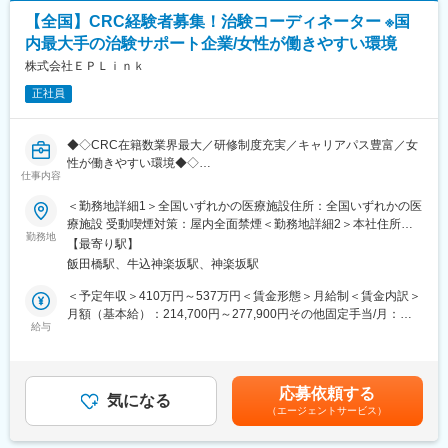
駅、二重橋前駅、大通駅、仙台駅、千葉中央駅、立川南駅、桜木
【全国】CRC経験者募集！治験コーディネーター ※国
町駅、新静岡駅、浜松駅、名鉄名古屋駅、電鉄富山駅・エスタ前
内最大手の治験サポート企業/女性が働きやすい環境
駅、仁愛女子高校駅、四日市駅、京都河原町駅、大阪梅田駅(阪神
線)、貿易センター駅、西新町駅、新西大寺町筋駅、立町駅、天神
株式会社ＥＰＬｉｎｋ
南駅、通町筋駅、鹿児島中央駅
正社員
◆◇CRC在籍数業界最大／研修制度充実／キャリアパス豊富／女
性が働きやすい環境◆◇
仕事内容
SMO業界最大手の当社にて、CRC（治験コーディネーター）とし
て就業頂きます！
＜勤務地詳細1＞全国いずれかの医療施設住所：全国いずれかの医
療施設 受動喫煙対策：屋内全面禁煙＜勤務地詳細2＞本社住所：
■担当業務：治験が行われている医療機関で医師の指示のもと医学
勤務地
東京都新宿区筑土八幡町2-1 勤務地最寄駅：東京メトロ有楽町線
【最寄り駅】
的判断や医療行為を伴わない治験業務を支援をします。
／飯田橋駅受動喫煙対策：屋内全面禁煙変更の範囲：会社の定め
飯田橋駅、牛込神楽坂駅、神楽坂駅
・治験に参加する患者（被験者）さんに対する試験内容の補助説
る事業所
明
＜予定年収＞410万円～537万円＜賃金形態＞月給制＜賃金内訳＞
・被験者のスケジュール管理
月額（基本給）：214,700円～277,900円その他固定手当/月：
・被験者との面談・服薬状況の確認
給与
58,000円～77,000円＜月給＞272,700円～354,900円＜昇給有無
・診療・検査への同席
＞有＜残業手当＞有＜給与補足＞前職・経験を考慮の上、決定致
・院内スタッフへの連絡・調整
します。■年収内訳＝(基本給＋手当)×12ヶ月＋賞与■各種手当：
・症例報告書の作成支援など
CRC手当・休日連絡対応手当■賞与：年2回（6月、12月）／昇
応募依頼する
気になる
給：年1回（10月）※業績に応じ、決算賞与（秋季賞与）支給の場
（エージェントサービス）
■国内最大手の治験サポート企業：イーピーエスグループに属し、
合あり（10月）■時間外・休日出勤手当等の割増賃金は別途支給
在籍CRC1,100人・売上140億円と業界内で圧倒的トップを誇る企
賃金はあくまでも目安の金額であり、選考を通じて上下する可能