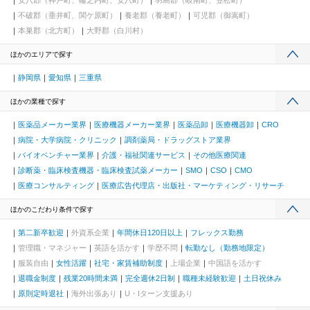
不破郡（垂井町、関ケ原町）
養老郡（養老町）
可児郡（御嵩町）
本巣郡（北方町）
大野郡（白川村）
ほかのエリアで探す
静岡県
愛知県
三重県
ほかの業種で探す
医薬品メーカー業界
医療機器メーカー業界
医薬品卸
医療機器卸
CRO
病院・大学病院・クリニック
調剤薬局・ドラッグストア業界
バイオベンチャー業界
介護・福祉関連サービス
その他医療関連
診断薬・臨床検査機器・臨床検査試薬メーカー
SMO
CSO
CMO
医療コンサルティング
医療広告代理店・出版社・マーケティング・リサーチ
ほかのこだわり条件で探す
第二新卒歓迎
外資系企業
年間休日120日以上
フレックス勤務
管理職・マネジャー
英語を活かす
学歴不問
転勤なし（勤務地限定）
服装自由
女性活躍
社宅・家賃補助制度
上場企業
中国語を活かす
退職金制度
残業20時間未満
完全週休2日制
職種未経験歓迎
土日祝休み
原則定時退社
海外出張あり
U・Iターン支援あり