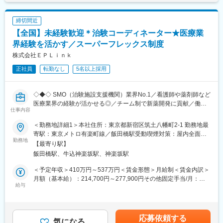
■仕事内容：
変更の範囲：会社の定める業務
◇社内R&D会議への参加、技術内容の整理、BD・経営陣向け資料
締切間近
の作成補助
【全国】未経験歓迎＊治験コーディネーター★医療業
◇新規PJT候補の技術的フィージビリティ検討の補助（文献調
査、社内データ収集、関係部署との調整等）
界経験を活かす／スーパーフレックス制度
◇顧客・共同研究先・CDMO・ベンダーなど外部ステークホルダ
株式会社ＥＰＬｉｎｋ
ーとの技術コミュニケーション支援（資料作成、打合せ準備・同
正社員
転勤なし
5名以上採用
席、フォローアップ）
◇学術・産業界の R&D 連携候補の調査、提携評価レポート作成補
助
◇◆◇ SMO（治験施設支援機関）業界No.1／看護師や薬剤師など
◇社外専門家を招いたセミナー・技術講演会の企画・運営サポー
医療業界の経験が活かせる◎／チーム制で新薬開発に貢献／働き
ト（候補リストアップ、日程調整、当日運営等）
仕事内容
方改革制度多数 ◇◆◇
◇AIツール、ラボオートメーション、先端分析機器などの新技術
導入における情報収集、デモ調整、評価結果の整理
＜勤務地詳細1＞本社住所：東京都新宿区筑土八幡町2-1 勤務地最
【CRC=治験コーディネーターとは？】
◇プロジェクト・パートナー・技術動向に関する社内データベー
寄駅：東京メトロ有楽町線／飯田橋駅受動喫煙対策：屋内全面禁
病院・クリニックを訪問して、患者様や医師や院内スタッフ、さ
勤務地
ス/トラッカーの更新・管理
煙＜勤務地詳細2＞全国いずれかの医療施設住所：全国いずれかの
【最寄り駅】
らに製薬企業との連絡・調整役を担います。また、治験を受けて
医療施設 受動喫煙対策：屋内全面禁煙変更の範囲：会社の定める
飯田橋駅、牛込神楽坂駅、神楽坂駅
いただく患者様の相談相手となり、じっくり向き合う仕事です。
■仕事魅力：
事業所
◇R&D・BD・経営の交差点で、会社の技術判断と提携判断のプロ
＜予定年収＞410万円～537万円＜賃金形態＞月給制＜賃金内訳＞
【CRCのやりがい】
セスを学べる
月額（基本給）：214,700円～277,900円その他固定手当/月：
CRCが集めている臨床データは、新薬の承認申請に欠かせない根
給与
◇学術・産業界の最前線にいる研究者や企業と接点を持てる
58,000円～77,000円＜月給＞272,700円～354,900円＜昇給有無
拠データであり、CRCは新薬開発の一翼を担っております。
◇AI/自動化/先端分析(オミクス、ECHO MS 等)等、最新技術に触
＞有＜残業手当＞有＜給与補足＞前職・経験を考慮の上、決定致
また、薬の効果を患者様の近くで見ることができ、喜びの声を直
れられる
します。■年収内訳＝(基本給＋手当)×12ヶ月＋賞与■各種手当：
接聞けることもあります。患者様や医療機関から「ありがとう」
◇スタートアップらしいスピード感の中で、専門性と実務経験を
CRC手当・休日連絡対応手当■賞与：年2回（6月、12月）／昇
応募依頼する
と感謝の言葉をいただけたときの喜びは、ひとしおです。
気になる
急速に広げられる