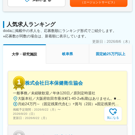
給：年1回（10月）※業績に応じ、決算賞与（秋季賞与）支給の場
（エージェントサービス）
◇海外パートナー訪問や国際学会への出張機会など、国内外でグ
合あり（10月）■時間外・休日出勤手当等の割増賃金は別途支給
【一日の流れ※一例】
ローバルな実務経験を積める
賃金はあくまでも目安の金額であり、選考を通じて上下する可能
■朝：担当の医療機関に出勤
◇石川を拠点としつつ、能力・役割に応じてフルリモートも相談
性があります。月給(月額)は固定手当を含めた表記です。
■午前：
可能
人気求人ランキング
・治験の進捗状況の確認や患者様対応の予定などを、院内の治験
dodaに掲載中の求人を、応募数順にランキング形式でご紹介します。
事務局に共有
変更の範囲：会社の定める業務
※応募数が同数の場合は、新着順に表示しています。
・来院された患者様の診察や検査に同席し、治験が手順通りに行
われているか、患者様の状態変化が無いかを確認します。
更新日：
2026/8/6（木）
■午後：
・患者様の報告書作成
岐阜県
固定給25万円以上
大学・研究施設
・治験の参加候補となる患者様をカルテから探す
・医師との打ち合わせ
【研修制度について】
■基礎研修が充実：
株式会社日本保健衛生協会
入社後1か月は研修期間となります。ビジネスマナーやPCスキル
研修が入社後研修としてあり、PC慣れしていない方も安心してご
一般事務／未経験歓迎／年休120日／原則定時退社
入社いただけます。
大阪本社／大阪府吹田市垂水町1-40-2※転勤はありません。■ アクセス阪急電鉄千里線「豊津駅」より徒歩9分大阪メトロ御堂筋線「江坂駅」より徒歩12分※受動喫煙対策実施
■配属後も丁寧なフォロー：
月給24万円～（固定残業代含む）+賞与（2回）※固定残業代は、時間外労働の有無に関わらず25時間・月3万8600円～支給上記を超える時間外労働分は追加で支給※年齢・経験・保有資格を考慮のうえ決定します
現場配属後は、OJTで独り立ちまでサポートその後も定期的なフ
掲載予定期間：
2026/6/22（月）
〜
ォローアップ研修や、専門性を高める継続研修、階層別研修など
2026/9/20（日）
様々な研修をご用意しています。
気になる
更新日：
2026/6/22（月）
【働きやすい制度と環境】
・ご自宅から1時間程度で通える施設をお任せする予定です。