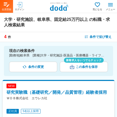
会員登録
ログイン
気になる
メニュー
大学・研究施設、岐阜県、固定給25万円以上
の転職・求
人検索結果
4
条件で並び替え
件
現在の検索条件
[勤務地]岐阜県 [業種]大学・研究施設-医薬品・医療機器・ライフサイエンス・医療系サービス [詳細条件](待遇・福利厚生)固定給25万円以上
新着求人をいつでもチェック
条件の変更
この条件を保存
NEW
研究実験職（基礎研究／開発／品質管理）経験者採用
ＷＤＢ株式会社 エウレカ社
正社員
5名以上採用