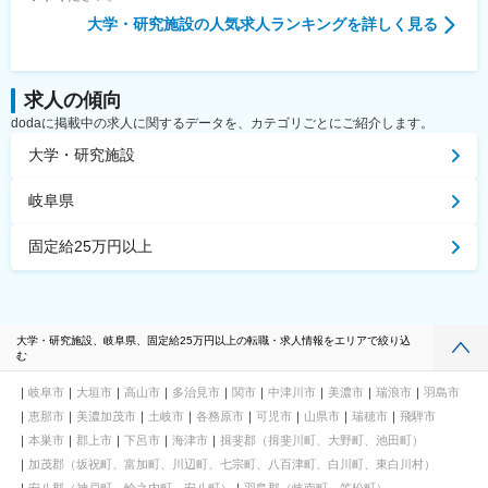
大学・研究施設
の人気求人ランキングを詳しく見る
求人の傾向
dodaに掲載中の求人に関するデータを、カテゴリごとにご紹介します。
大学・研究施設
岐阜県
固定給25万円以上
大学・研究施設、岐阜県、固定給25万円以上の転職・求人情報をエリアで絞り込
む
岐阜市
大垣市
高山市
多治見市
関市
中津川市
美濃市
瑞浪市
羽島市
恵那市
美濃加茂市
土岐市
各務原市
可児市
山県市
瑞穂市
飛騨市
本巣市
郡上市
下呂市
海津市
揖斐郡（揖斐川町、大野町、池田町）
加茂郡（坂祝町、富加町、川辺町、七宗町、八百津町、白川町、東白川村）
安八郡（神戸町、輪之内町、安八町）
羽島郡（岐南町、笠松町）