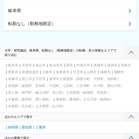
岐阜県
転勤なし（勤務地限定）
大学・研究施設、岐阜県、転勤なし（勤務地限定）の転職・求人情報をエリアで
絞り込む
岐阜市
大垣市
高山市
多治見市
関市
中津川市
美濃市
瑞浪市
羽島市
恵那市
美濃加茂市
土岐市
各務原市
可児市
山県市
瑞穂市
飛騨市
本巣市
郡上市
下呂市
海津市
揖斐郡（揖斐川町、大野町、池田町）
加茂郡（坂祝町、富加町、川辺町、七宗町、八百津町、白川町、東白川村）
安八郡（神戸町、輪之内町、安八町）
羽島郡（岐南町、笠松町）
不破郡（垂井町、関ケ原町）
養老郡（養老町）
可児郡（御嵩町）
本巣郡（北方町）
大野郡（白川村）
ほかのエリアで探す
静岡県
愛知県
三重県
ほかの業種で探す