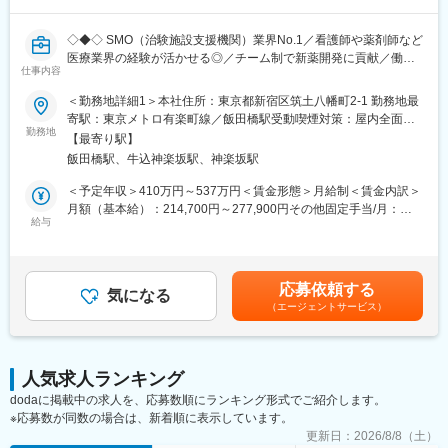
◇学術・産業界の R&D 連携候補の調査、提携評価レポート作成補
助
◇◆◇ SMO（治験施設支援機関）業界No.1／看護師や薬剤師など
◇社外専門家を招いたセミナー・技術講演会の企画・運営サポー
医療業界の経験が活かせる◎／チーム制で新薬開発に貢献／働き
ト（候補リストアップ、日程調整、当日運営等）
仕事内容
方改革制度多数 ◇◆◇
◇AIツール、ラボオートメーション、先端分析機器などの新技術
導入における情報収集、デモ調整、評価結果の整理
＜勤務地詳細1＞本社住所：東京都新宿区筑土八幡町2-1 勤務地最
【CRC=治験コーディネーターとは？】
◇プロジェクト・パートナー・技術動向に関する社内データベー
寄駅：東京メトロ有楽町線／飯田橋駅受動喫煙対策：屋内全面禁
病院・クリニックを訪問して、患者様や医師や院内スタッフ、さ
勤務地
ス/トラッカーの更新・管理
煙＜勤務地詳細2＞全国いずれかの医療施設住所：全国いずれかの
【最寄り駅】
らに製薬企業との連絡・調整役を担います。また、治験を受けて
医療施設 受動喫煙対策：屋内全面禁煙変更の範囲：会社の定める
飯田橋駅、牛込神楽坂駅、神楽坂駅
いただく患者様の相談相手となり、じっくり向き合う仕事です。
■仕事魅力：
事業所
◇R&D・BD・経営の交差点で、会社の技術判断と提携判断のプロ
＜予定年収＞410万円～537万円＜賃金形態＞月給制＜賃金内訳＞
【CRCのやりがい】
セスを学べる
月額（基本給）：214,700円～277,900円その他固定手当/月：
CRCが集めている臨床データは、新薬の承認申請に欠かせない根
給与
◇学術・産業界の最前線にいる研究者や企業と接点を持てる
58,000円～77,000円＜月給＞272,700円～354,900円＜昇給有無
拠データであり、CRCは新薬開発の一翼を担っております。
◇AI/自動化/先端分析(オミクス、ECHO MS 等)等、最新技術に触
＞有＜残業手当＞有＜給与補足＞前職・経験を考慮の上、決定致
また、薬の効果を患者様の近くで見ることができ、喜びの声を直
れられる
します。■年収内訳＝(基本給＋手当)×12ヶ月＋賞与■各種手当：
接聞けることもあります。患者様や医療機関から「ありがとう」
◇スタートアップらしいスピード感の中で、専門性と実務経験を
CRC手当・休日連絡対応手当■賞与：年2回（6月、12月）／昇
応募依頼する
と感謝の言葉をいただけたときの喜びは、ひとしおです。
気になる
急速に広げられる
給：年1回（10月）※業績に応じ、決算賞与（秋季賞与）支給の場
（エージェントサービス）
◇海外パートナー訪問や国際学会への出張機会など、国内外でグ
合あり（10月）■時間外・休日出勤手当等の割増賃金は別途支給
【一日の流れ※一例】
ローバルな実務経験を積める
賃金はあくまでも目安の金額であり、選考を通じて上下する可能
■朝：担当の医療機関に出勤
◇石川を拠点としつつ、能力・役割に応じてフルリモートも相談
性があります。月給(月額)は固定手当を含めた表記です。
■午前：
可能
人気求人ランキング
・治験の進捗状況の確認や患者様対応の予定などを、院内の治験
dodaに掲載中の求人を、応募数順にランキング形式でご紹介します。
事務局に共有
変更の範囲：会社の定める業務
※応募数が同数の場合は、新着順に表示しています。
・来院された患者様の診察や検査に同席し、治験が手順通りに行
われているか、患者様の状態変化が無いかを確認します。
更新日：
2026/8/8（土）