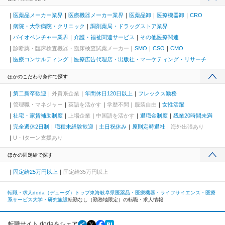
医薬品メーカー業界
医療機器メーカー業界
医薬品卸
医療機器卸
CRO
病院・大学病院・クリニック
調剤薬局・ドラッグストア業界
バイオベンチャー業界
介護・福祉関連サービス
その他医療関連
診断薬・臨床検査機器・臨床検査試薬メーカー
SMO
CSO
CMO
医療コンサルティング
医療広告代理店・出版社・マーケティング・リサーチ
ほかのこだわり条件で探す
第二新卒歓迎
外資系企業
年間休日120日以上
フレックス勤務
管理職・マネジャー
英語を活かす
学歴不問
服装自由
女性活躍
社宅・家賃補助制度
上場企業
中国語を活かす
退職金制度
残業20時間未満
完全週休2日制
職種未経験歓迎
土日祝休み
原則定時退社
海外出張あり
U・Iターン支援あり
ほかの固定給で探す
固定給25万円以上
固定給35万円以上
転職・求人doda（デューダ）トップ
東海
岐阜県
医薬品・医療機器・ライフサイエンス・医療
系サービス
大学・研究施設
転勤なし（勤務地限定）の転職・求人情報
転職サイト dodaをシェア