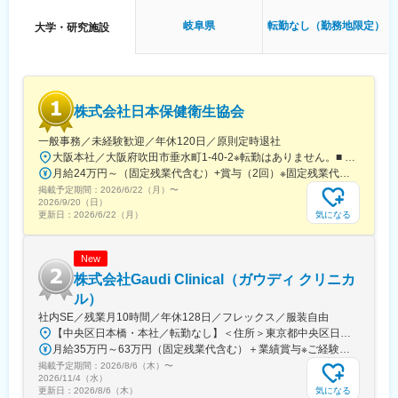
■午後：
・患者様の報告書作成
岐阜県
転勤なし（勤務地限定）
大学・研究施設
・治験の参加候補となる患者様をカルテから探す
・医師との打ち合わせ
【研修制度について】
■基礎研修が充実：
株式会社日本保健衛生協会
入社後1か月は研修期間となります。ビジネスマナーやPCスキル
研修が入社後研修としてあり、PC慣れしていない方も安心してご
一般事務／未経験歓迎／年休120日／原則定時退社
入社いただけます。
大阪本社／大阪府吹田市垂水町1-40-2※転勤はありません。■ アクセス阪急電鉄千里線「豊津駅」より徒歩9分大阪メトロ御堂筋線「江坂駅」より徒歩12分※受動喫煙対策実施
■配属後も丁寧なフォロー：
月給24万円～（固定残業代含む）+賞与（2回）※固定残業代は、時間外労働の有無に関わらず25時間・月3万8600円～支給上記を超える時間外労働分は追加で支給※年齢・経験・保有資格を考慮のうえ決定します
現場配属後は、OJTで独り立ちまでサポートその後も定期的なフ
掲載予定期間：
2026/6/22（月）
〜
ォローアップ研修や、専門性を高める継続研修、階層別研修など
2026/9/20（日）
様々な研修をご用意しています。
気になる
更新日：
2026/6/22（月）
【働きやすい制度と環境】
New
・ご自宅から1時間程度で通える施設をお任せする予定です。
・スーパーフレックスタイム制を導入しており、社員自身が業務
株式会社Gaudi Clinical（ガウディ クリニカ
のスケジュールに合わせて始業、就業時間を決めることができま
ル）
す。
社内SE／残業月10時間／年休128日／フレックス／服装自由
・5日間のリフレッシュ休暇制度や、時間単位で取得できる有給休
【中央区日本橋・本社／転勤なし】＜住所＞東京都中央区日本橋本町4-8-15 ネオカワイビル10F＜アクセス＞・JR「新日本橋駅」から徒歩1分、「神田駅」から徒歩8分・東京メトロ「三越前駅」から徒歩5分、「小伝馬町駅」から徒歩5分※受動喫煙対策あり（屋内全面禁煙）
暇。
月給35万円～63万円（固定残業代含む）＋業績賞与※ご経験・スキルを考慮の上決定いたします※固定残業代は、時間外労働の有無にかかわらず月35時間分を、月8万3400円～15万円支給。（35時間を超える時間外労働分は追加で支給）
・産前産後休暇（妊娠中時短勤務あり）、子供が3歳になるまで取
掲載予定期間：
2026/8/6（木）
〜
得できる育児休業、
2026/11/4（水）
復帰後は短時間勤務制度の利用も可能。
気になる
更新日：
2026/8/6（木）