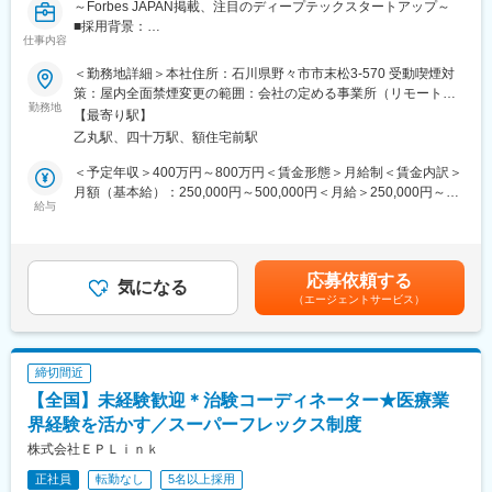
～Forbes JAPAN掲載、注目のディープテックスタートアップ～
■採用背景：
仕事内容
当社は、合成生物学による持続可能でスケーラブルなバイオもの
づくり拠点を構築するスタートアップです。創業以来、パイプラ
＜勤務地詳細＞本社住所：石川県野々市市末松3-570 受動喫煙対
インと外部連携を拡大しており、R&D・事業開発・経営の「あい
策：屋内全面禁煙変更の範囲：会社の定める事業所（リモートワ
だ」を担う新規ポジションを募集します。
勤務地
ーク含む）
【最寄り駅】
乙丸駅、四十万駅、額住宅前駅
■ポジション概要：
研究と事業をつなぐ現場に近い距離で、技術評価・協力関係検
＜予定年収＞400万円～800万円＜賃金形態＞月給制＜賃金内訳＞
討・新技術導入に横断的に関わるエントリー～ジュニア向けポジ
月額（基本給）：250,000円～500,000円＜月給＞250,000円～
ションです。外部の研究者・企業・CDMO・ベンダーとの連携プ
給与
500,000円＜昇給有無＞有＜残業手当＞有＜給与補足＞賞与あり
ロセスを学びながら、専門性とビジネス視点を広げられる役割で
（2カ月分）※今後ストックオプション導入も予定あり賃金はあく
す。バイオ領域を軸に、提携・技術選定・事業開発へ踏み出した
までも目安の金額であり、選考を通じて上下する可能性がありま
い方を歓迎します。
す。月給(月額)は固定手当を含めた表記です。
応募依頼する
7カ国以上のメンバーが集う国際チームで、海外との共同研究・技
気になる
（エージェントサービス）
術連携・事業連携が日常的に進んでいます。
■仕事内容：
◇社内R&D会議への参加、技術内容の整理、BD・経営陣向け資料
締切間近
の作成補助
【全国】未経験歓迎＊治験コーディネーター★医療業
◇新規PJT候補の技術的フィージビリティ検討の補助（文献調
査、社内データ収集、関係部署との調整等）
界経験を活かす／スーパーフレックス制度
◇顧客・共同研究先・CDMO・ベンダーなど外部ステークホルダ
株式会社ＥＰＬｉｎｋ
ーとの技術コミュニケーション支援（資料作成、打合せ準備・同
正社員
転勤なし
5名以上採用
席、フォローアップ）