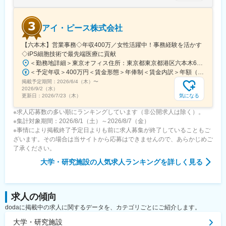
※育児休業から復帰し3ヶ月後に、育児補助支援金を給付。
※育児休業、時短勤務制度は入社～1年経過後から取得可能。
アイ・ピース株式会社
変更の範囲：会社の定める業務
【六本木】営業事務◇年収400万／女性活躍中！事務経験を活かす
◇iPS細胞技術で最先端医療に貢献
＜勤務地詳細＞東京オフィス住所：東京都東京都港区六本木6-15-1 勤務地最寄駅：東京メトロ 日比谷線／六本木駅受動喫煙対策：屋内全面禁煙変更の範囲：会社の定める事業所
＜予定年収＞400万円＜賃金形態＞年俸制＜賃金内訳＞年額（基本給）：3,108,920円固定残業手当/月：74,490円（固定残業時間40時間0分/月）超過した時間外労働の残業手当は追加支給＜月額＞333,566円（12分割）（一律手当を含む）＜昇給有無＞有＜残業手当＞有＜給与補足＞※固定残業代制、超過分別途支給賃金はあくまでも目安の金額であり、選考を通じて上下する可能性があります。月給(月額)は固定手当を含めた表記です。
掲載予定期間：
2026/6/4（木）
〜
2026/9/2（水）
気になる
更新日：
2026/7/23（木）
※求人応募数の多い順にランキングしています（非公開求人は除く）。
※集計対象期間：2026/8/1（土）～2026/8/7（金）
※事情により掲載終了予定日よりも前に求人募集が終了していることもご
ざいます。その場合は当サイトから応募はできませんので、あらかじめご
了承ください。
大学・研究施設
の人気求人ランキングを詳しく見る
求人の傾向
dodaに掲載中の求人に関するデータを、カテゴリごとにご紹介します。
大学・研究施設