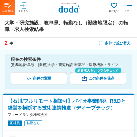
会員登録
ログイン
気になる
メニュー
大学・研究施設、岐阜県、転勤なし（勤務地限定）
の転
職・求人検索結果
2
条件で並び替え
件
現在の検索条件
[勤務地]岐阜県 [業種]大学・研究施設-医薬品・医療機器・ライフサイエンス・医療系サービス [こだわり条件ピックアップ]転勤なし（勤務地限定） [詳細条件](募集・採用情報)転勤なし（勤務地限定）
新着求人をいつでもチェック
条件の変更
この条件を保存
【石川/フルリモート相談可】バイオ事業開発│R&Dと
経営を横断する技術連携推進（ディープテック）
ファーメランタ株式会社
正社員
転勤なし