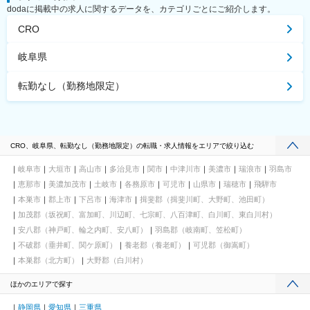
dodaに掲載中の求人に関するデータを、カテゴリごとにご紹介します。
CRO
岐阜県
転勤なし（勤務地限定）
CRO、岐阜県、転勤なし（勤務地限定）の転職・求人情報をエリアで絞り込む
岐阜市
大垣市
高山市
多治見市
関市
中津川市
美濃市
瑞浪市
羽島市
恵那市
美濃加茂市
土岐市
各務原市
可児市
山県市
瑞穂市
飛騨市
本巣市
郡上市
下呂市
海津市
揖斐郡（揖斐川町、大野町、池田町）
加茂郡（坂祝町、富加町、川辺町、七宗町、八百津町、白川町、東白川村）
安八郡（神戸町、輪之内町、安八町）
羽島郡（岐南町、笠松町）
不破郡（垂井町、関ケ原町）
養老郡（養老町）
可児郡（御嵩町）
本巣郡（北方町）
大野郡（白川村）
ほかのエリアで探す
静岡県
愛知県
三重県