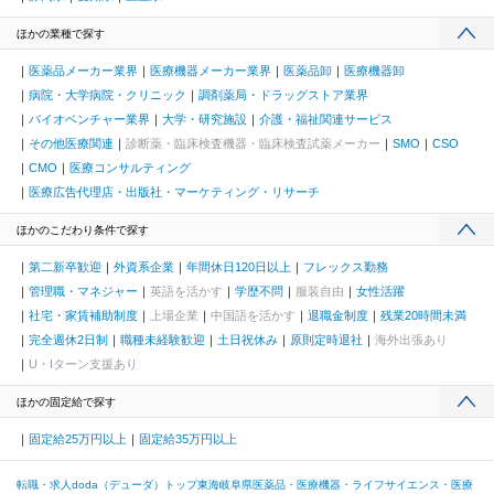
ほかの業種で探す
医薬品メーカー業界
医療機器メーカー業界
医薬品卸
医療機器卸
病院・大学病院・クリニック
調剤薬局・ドラッグストア業界
バイオベンチャー業界
大学・研究施設
介護・福祉関連サービス
その他医療関連
診断薬・臨床検査機器・臨床検査試薬メーカー
SMO
CSO
CMO
医療コンサルティング
医療広告代理店・出版社・マーケティング・リサーチ
ほかのこだわり条件で探す
第二新卒歓迎
外資系企業
年間休日120日以上
フレックス勤務
管理職・マネジャー
英語を活かす
学歴不問
服装自由
女性活躍
社宅・家賃補助制度
上場企業
中国語を活かす
退職金制度
残業20時間未満
完全週休2日制
職種未経験歓迎
土日祝休み
原則定時退社
海外出張あり
U・Iターン支援あり
ほかの固定給で探す
固定給25万円以上
固定給35万円以上
転職・求人doda（デューダ）トップ
東海
岐阜県
医薬品・医療機器・ライフサイエンス・医療