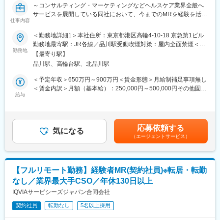
～コンサルティング・マーケティングなどヘルスケア業界全般へ
■入社後も強力なバックアップが受けられます！
サービスを展開している同社において、今までのMRを経験を活か
業界のご経験があっても、会社が異なれば「当たり前」も異なり
仕事内容
し活躍することが可能です～
ます。
業界経験者だからこそのギャップをいち早く解消するのが、本部
＜勤務地詳細1＞本社住所：東京都港区高輪4-10-18 京急第1ビル
■具体的な業務詳細：これまでのMRとしての実績、経験をもと
スタッフであるプロジェクトマネージャーの役割です。
勤務地最寄駅：JR各線／品川駅受動喫煙対策：屋内全面禁煙＜勤
に、同社のコントラクトMRとしてクライアントのビジネスに貢献
1人のプロジェクトマネージャーが管理する営業は約20名程度で
勤務地
務地詳細2＞全国住所：全国 ※希望勤務地はアドバイザーにお伝
【最寄り駅】
いただきます。
あり、相談事があればいつでも連絡できる距離感です。
えください。 受動喫煙対策：屋内全面禁煙変更の範囲：会社の定
品川駅、高輪台駅、北品川駅
・現在MRは正社員採用を積極的に行っておりますが、ご転勤が難
1～2カ月に一度の面談も実施しており、日々の業務だけでなく中
める事業所
しい方に向けて、契約社員採用も実施しております
長期的な視点での相談も可能です。ぜひ頼ってください。
＜予定年収＞650万円～900万円＜賃金形態＞月給制補足事項無し
・担当エリア内での訪問医療施設のターゲティング、担当医療施
＜賃金内訳＞月額（基本給）：250,000円～500,000円その他固定
設への訪問計画作成、担当医療施設への訪問、医療従事者とのリ
■基本的に稼働率は100%
給与
手当/月：27,000円＜月給＞277,000円～527,000円＜昇給有無＞
レーション構築
常時、待機期間が発生することが無いよう隙間なくアサインをし
有＜残業手当＞無＜給与補足＞【残業手当について】管理監督者
・卸への訪問、同行、卸 MS（Marketing Specialist 医薬品卸販売
ています。これも比較的少数規模に抑えて運営を行っているから
の承認の上、研究会、顧客との会議等が発生する場合、別途残業
担当者）とのリレーション構築
こそ実現ができていることであり、強みの部分です。
手当支給する。【補足】プロジェクト稼働手当(35,000円)、外勤
応募依頼する
・医療従事者向けの説明会の企画・実施、医師同士のコミュニケ
気になる
日当（1日1,500円／外勤3.5時間以上）■変動賞与制（6月・12
（エージェントサービス）
ーション推進のための研究会・勉強会の立ち上げ、講演会の企
変更の範囲：会社の定める業務
月・3月）※平均実績6ヶ月分■インセンティブ：3月（対象者）賃
画・運営 等
金はあくまでも目安の金額であり、選考を通じて上下する可能性
があります。月給(月額)は固定手当を含めた表記です。
■CSO業界の動向：CSO業界の今後の動向としては今後のニーズ
【フルリモート勤務】経験者MR(契約社員)※転居・転勤
が拡大していくことが見込まれます。メーカーMRの場合は新製品
なし／業界最大手CSO／年休130日以上
の上市、競合品の出現、特許切れ、等によってMRの雇用が流動的
となるケースもありますが、ヘルスケアのマーケットで見た時に
IQVIAサービシーズジャパン合同会社
は市場はかなりの拡大フェーズにございます。そのため、販売を
契約社員
転勤なし
5名以上採用
アウトソースする欧米的な手法が今後はベーシックなものとな
り、コントラクトMRとして息の長いキャリアを形成することがで