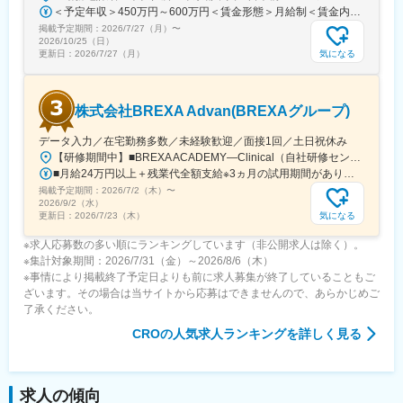
＜予定年収＞450万円～600万円＜賃金形態＞月給制＜賃金内訳＞月額（基本給）：243,000円～330,300円固定残業手当/月：57,000円～77,700円（固定残業時間30時間0分/月）超過した時間外労働の残業手当は追加支給＜月給＞300,000円～408,000円（一律手当を含む）＜昇給有無＞有＜残業手当＞有＜給与補足＞※上記金額にスキル・ご経験に応じて加算する可能性がございます※給与詳細は、経験・スキルを考慮した上で決定。■昇給：年1回（4月）賃金はあくまでも目安の金額であり、選考を通じて上下する可能性があります。月給(月額)は固定手当を含めた表記です。
変更の範囲：会社の定める業務
掲載予定期間：
2026/7/27（月）
〜
2026/10/25（日）
気になる
更新日：
2026/7/27（月）
株式会社BREXA Advan(BREXAグループ)
データ入力／在宅勤務多数／未経験歓迎／面接1回／土日祝休み
【研修期間中】■BREXA ACADEMY―Clinical（自社研修センター）／東京都新宿区西新宿2-7-1 新宿第一生命ビルディング3F└都営大江戸線「都庁前駅」A7出口から徒歩1～2分└東京メトロ丸ノ内線「西新宿駅」2番出口から徒歩5分└JR山手線など「新宿駅」西口から徒歩10～12分【研修終了後】＜転勤なし！在宅・フルリモート案件多数！＞□東京・神奈川・埼玉・千葉などの各プロジェクト先★東京都23区内で勤務できる方を積極採用中！※変更の範囲、上記を除く当社関連勤務地※週に数回リモートワーク（在宅勤務）可能なプロジェクトもあります。※将来的にプロジェクトによって異なりますがフルリモートも可能です。※プロジェクト先により異なりますが、最寄駅から徒歩5～10分圏内の駅チカオフィスです。
■月給24万円以上＋残業代全額支給※3ヵ月の試用期間があります。入社後6ヵ月間は、月給23万円となります。それ以外の待遇に変更はありません。入社半年後には必ず月給24万円へ一律で昇給します！【年収例】年収350万円／経験2年（20代）年収480万円／経験4年（30代）年収720万円／経験10年（30代）
掲載予定期間：
2026/7/2（木）
〜
2026/9/2（水）
気になる
更新日：
2026/7/23（木）
※求人応募数の多い順にランキングしています（非公開求人は除く）。
※集計対象期間：2026/7/31（金）～2026/8/6（木）
※事情により掲載終了予定日よりも前に求人募集が終了していることもご
ざいます。その場合は当サイトから応募はできませんので、あらかじめご
了承ください。
CRO
の人気求人ランキングを詳しく見る
求人の傾向