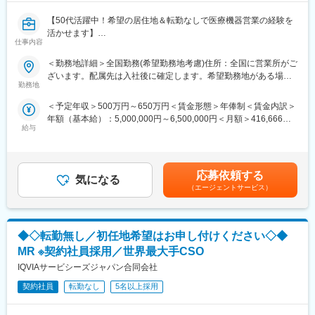
【50代活躍中！希望の居住地＆転勤なしで医療機器営業の経験を
活かせます】
仕事内容
【はじめに】
＜勤務地詳細＞全国勤務(希望勤務地考慮)住所：全国に営業所がご
大手CSO、EPファーマラインでは医療機器営業においてベテラン
ざいます。配属先は入社後に確定します。希望勤務地がある場合
の方を募集いたします！
勤務地
はご相談ください。 受動喫煙対策：その他（顧客先により異なり
契約社員採用となるため、今までの全国転勤から解放された働き
ます。）変更の範囲：会社の定める事業所
＜予定年収＞500万円～650万円＜賃金形態＞年俸制＜賃金内訳＞
方が可能です。
年額（基本給）：5,000,000円～6,500,000円＜月額＞416,666円
主に医療機器メーカーを早期退職したメンバー、介護などで短期
給与
～541,666円（12分割）＜昇給有無＞有＜残業手当＞有賃金はあ
間医療現場を離れていた方が現在活躍をしています。
くまでも目安の金額であり、選考を通じて上下する可能性があり
※別途正社員募集も行っております(転勤あり)ので、ご要望がござ
ます。月給(月額)は固定手当を含めた表記です。
いましたらお申し付けください！
応募依頼する
気になる
【業務内容】
（エージェントサービス）
入社後は配属前研修を受けたのち、当社クライアントである医療
機器メーカーへ配属されます。
行っていただくお仕事は、医療機器メーカーとして製品のシェア
◆◇転勤無し／初任地希望はお申し付けください◇◆
拡大と適正使用のための働きかけ。
医療機器営業時代に培った経験をそのまま活かしていただきま
MR ※契約社員採用／世界最大手CSO
す。
IQVIAサービシーズジャパン合同会社
今までのご経験を活かせるプロジェクトをご提案いたします。
契約社員
転勤なし
5名以上採用
【EPファーマラインでキャリアを築くメリット】