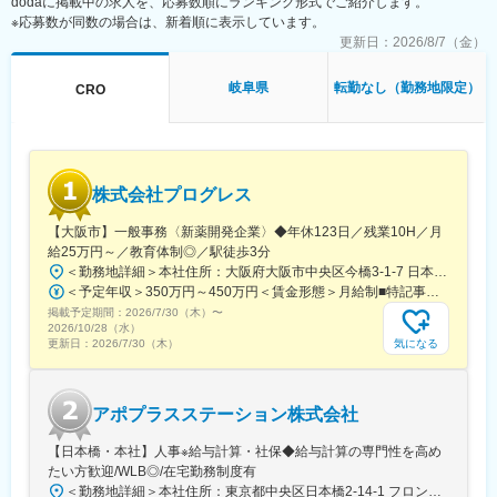
dodaに掲載中の求人を、応募数順にランキング形式でご紹介します。
※応募数が同数の場合は、新着順に表示しています。
■仕事の魅力：
医薬品、医療機器、再生医療等幅広い分野の開発品目に関する文
更新日：
2026/8/7（金）
書作成を経験できます
文書作成に際し、社内の医師や薬事の専門知識を有する者からア
岐阜県
転勤なし（勤務地限定）
CRO
ドバイスを受けることできます
グローバルメディカルライティングのメンバーとしてグローバル
な環境で仕事をすることができます
【同社の魅力】
株式会社プログレス
■世界100か国以上に展開・進化し続ける世界最大級CRO：
世界最大のCROと医療データカンパニーの経営統合により、
【大阪市】一般事務〈新薬開発企業〉◆年休123日／残業10H／月
IQVIAは世界中のどんな会社にも真似できない治験の「質」と「ス
給25万円～／教育体制◎／駅徒歩3分
ピード」を両立する仕組みを持った企業へ進化しました。薬剤流
＜勤務地詳細＞本社住所：大阪府大阪市中央区今橋3-1-7 日本生命今橋ビル受動喫煙対策：屋内全面禁煙変更の範囲：無
通データと治験データの分析により、海外では治験完了までに期
＜予定年収＞350万円～450万円＜賃金形態＞月給制■特記事項なし＜賃金内訳＞月額（基本給）：232,000円～260,000円固定残業手当/月：18,000円～20,000円（固定残業時間10時間0分/月）超過した時間外労働の残業手当は追加支給＜月給＞250,000円～280,000円（一律手当を含む）＜昇給有無＞有＜残業手当＞有＜給与補足＞■賞与（年4回）：初年度0.7か月分、2年目以降1.4か月（変動有）■昇給（年1回以上）＊通勤手当（全額）＊住宅手当＊習い事支援手当 （社員が契約した習い事を上限7,000円として80％を支給）＊医療費補助手当 （社員とその両親の保険診療の医療費の自己負担額の50％を支給）賃金はあくまでも目安の金額であり、選考を通じて上下する可能性があります。月給(月額)は固定手当を含めた表記です。
間が数か月も短縮に成功した例もあります。新しい治療法を待っ
掲載予定期間：
2026/7/30（木）
〜
ている患者様のために、これからもIQVIAは創造的な仕事に挑戦し
2026/10/28（水）
ていきます。
気になる
更新日：
2026/7/30（木）
■「働きやすい環境づくり」への取り組み：
フレキシブルスタイルワーク：働く場所はオフィスに拘らず、
アポプラスステーション株式会社
「効率的で生産性の高い業務を実施できる場所で勤務する」とい
う考え方で、より柔軟な働き方を導入しています。
【日本橋・本社】人事※給与計算・社保◆給与計算の専門性を高め
フレックスタイム制：コアタイムを設けないフレックスタイム制
たい方歓迎/WLB◎/在宅勤務制度有
を採用しています。
＜勤務地詳細＞本社住所：東京都中央区日本橋2-14-1 フロントプレイス日本橋勤務地最寄駅：各線／日本橋駅受動喫煙対策：敷地内喫煙可能場所あり変更の範囲：会社の定める事業所