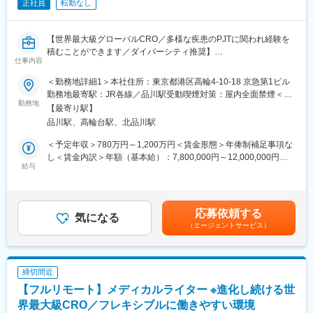
正社員
転勤なし
【世界最大級グローバルCRO／多様な疾患のPJTに関われ経験を
積むことができます／ダイバーシティ推奨】
仕事内容
Medical Writing部門では、国内外の製薬会社・ベンチャー企業等
から、幅広い治療分野の業務を受託しているため、様々な文書作
＜勤務地詳細1＞本社住所：東京都港区高輪4-10-18 京急第1ビル
成に携わり、非常に多くの経験をすることができます。また、社
勤務地最寄駅：JR各線／品川駅受動喫煙対策：屋内全面禁煙＜勤
内の教育システムも充実しており、新規案件に対して専門的なア
勤務地
務地詳細2＞全国住所：全国 ※希望勤務地はアドバイザーにお伝
【最寄り駅】
プローチが可能な体制になっています。
えください。 受動喫煙対策：屋内全面禁煙変更の範囲：会社の定
品川駅、高輪台駅、北品川駅
める事業所
■仕事内容：
＜予定年収＞780万円～1,200万円＜賃金形態＞年俸制補足事項な
リード・メディカル・ライターとして次のような業務をお任せし
し＜賃金内訳＞年額（基本給）：7,800,000円～12,000,000円＜
ます。
給与
月額＞650,000円～1,000,000円（12分割）＜昇給有無＞有＜残業
・臨床試験関連文書（治験実施計画書、治験総括報告書、コモン
手当＞無＜給与補足＞上記給与は業績賞与込みの想定年収です。
テクニカルドキュメント）の作成およびレビュー業務
詳細は経験・能力・資格等考慮し、同社規程に則して決定しま
・グローバル試験の治験実施計画書に対して日本要件を満たすた
す。■昇給：年1回■業績賞与：年1回賃金はあくまでも目安の金額
応募依頼する
めの修正版の作成およびレビュー業務・臨床研究・PMS関連文書
気になる
であり、選考を通じて上下する可能性があります。月給(月額)は固
（エージェントサービス）
（実施計画書、安全性定期報告書、論文など）の作成およびレビ
定手当を含めた表記です。
ュー業務
・プロジェクトの進捗管理、人員管理、予実管理、顧客対応
・後輩スタッフの指導、他
締切間近
【フルリモート】メディカルライター ※進化し続ける世
■仕事の魅力：
・医薬品、医療機器、再生医療等幅広い分野の開発品目に関する
界最大級CRO／フレキシブルに働きやすい環境