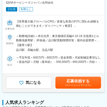
文書作成を経験できます
IQVIAサービシーズジャパン合同会社
・文書作成に際し、社内の医師や薬事の専門知識を有する者から
正社員
転勤なし
アドバイスを受けることできます
・グローバルメディカルライティングのメンバーとしてグローバ
ルな環境で仕事をすることができます
【世界最大級グローバルCRO／多様な疾患のPJTに関われ経験を
積むことができます／ダイバーシティ推奨】
【同社の魅力】
仕事内容
メディカルライター（担当者）として次のような業務をお任せし
■世界100か国以上に展開・進化し続ける世界最大級CRO：
ます。
世界最大のCROと医療データカンパニーの経営統合により、
＜勤務地詳細1＞本社住所：東京都港区高輪4-10-18 京急第1ビル
■仕事内容：
IQVIAは世界中のどんな会社にも真似できない治験の「質」と「ス
勤務地最寄駅：JR各線／品川駅受動喫煙対策：屋内全面禁煙＜勤
・臨床試験関連文書（治験実施計画書、治験総括報告書、コモン
勤務地
ピード」を両立する仕組みを持った企業へ進化しました。薬剤流
務地詳細2＞全国住所：全国 ※希望勤務地はアドバイザーにお伝
【最寄り駅】
テクニカルドキュメント等）の作成
通データと治験データの分析により、海外では治験完了までに期
えください。 受動喫煙対策：屋内全面禁煙変更の範囲：会社の定
品川駅、高輪台駅、北品川駅
・グローバル試験の治験実施計画書に対して日本要件を満たすた
間が数か月も短縮に成功した例もあります。新しい治療法を待っ
める事業所
めの修正版の作成
ている患者様のために、これからもIQVIAは創造的な仕事に挑戦し
＜予定年収＞600万円～800万円＜賃金形態＞月給制補足事項なし
・製造販売後調査関連文書（安全性定期報告、再審査申請資料
ていきます。
＜賃金内訳＞月額（基本給）：500,000円～660,000円＜月給＞
等）の作成
給与
500,000円～660,000円＜昇給有無＞有＜残業手当＞有＜給与補足
・臨床研究報告書・論文の作成
■「働きやすい環境づくり」への取り組み：
＞上記給与は業績賞与込みの想定年収です。詳細は経験・能力・
・各種文書のQC 他
フレキシブルスタイルワーク：働く場所はオフィスに拘らず、
資格等考慮し、同社規程に則して決定します。■昇給：年1回■業
「効率的で生産性の高い業務を実施できる場所で勤務する」とい
績賞与：年1回賃金はあくまでも目安の金額であり、選考を通じて
応募依頼する
■組織について
気になる
う考え方で、より柔軟な働き方を導入しています。
上下する可能性があります。月給(月額)は固定手当を含めた表記で
（エージェントサービス）
Medical Writing部門では、国内外の製薬会社・ベンチャー企業等
フレックスタイム制：コアタイムを設けないフレックスタイム制
す。
から、幅広い治療分野の業務を受託しているため、様々な文書作
を採用しています。
成に携わり、非常に多くの経験をすることができます。また、社
内の教育システムも充実しており、新規案件に対して専門的なア
変更の範囲：会社の定める業務
人気求人ランキング
プローチが可能な体制になっています。