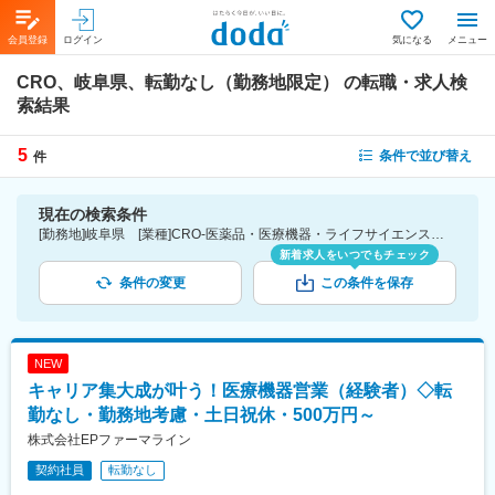
会員登録
ログイン
気になる
メニュー
CRO、岐阜県、転勤なし（勤務地限定）
の転職・求人検
索結果
5
条件で並び替え
件
現在の検索条件
[勤務地]岐阜県 [業種]CRO-医薬品・医療機器・ライフサイエンス・医療系サービス [こだわり条件ピックアップ]転勤なし（勤務地限定） [詳細条件](募集・採用情報)転勤なし（勤務地限定）
新着求人をいつでもチェック
条件の変更
この条件を保存
NEW
キャリア集大成が叶う！医療機器営業（経験者）◇転
勤なし・勤務地考慮・土日祝休・500万円～
株式会社EPファーマライン
契約社員
転勤なし