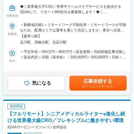
きるのです。
◆◇業界最大手CSO／世界中でヘルスケアサービスを提供する
IQVIAにて、リモートMR担当を募集致します！◆◇
■当社について：当社は米国に本社を置き、世界100以上の国や地
仕事内容
域で約55,000名の社員を有し、情報や革新的テクノロジー、およ
【具体的な業務詳細】
＜勤務地詳細1＞リモートワーク可能住所：リモートワークが可能
び臨床試験サービスを提供する世界的なリーディングカンパニー
国内トップクラスのプロジェクト受託実績を誇る当社の一員とし
なため、配属エリアは選考を通じて決定しますが、東京へ出張が
です。当社は、疾患領域、サイエンス、解析における長年の経験
て、医薬品PJなどを中心にリモートMRとしてクライアントビジ
勤務地
可能な方歓迎です。 受動喫煙対策：屋内全面禁煙＜勤務地詳細2
や知識を生かして、様々なサービスを提供し続けています。
【最寄り駅】
ネス拡大に貢献していただきます。
＞本社住所：東京都港区高輪4-10-18 京急第1ビル勤務地最寄駅：
品川駅、高輪台駅、北品川駅
具体的なプロジェクトは選考の過程でお伝えいたしますので、是
JR各線／品川駅受動喫煙対策：屋内全面禁煙変更の範囲：会社の
変更の範囲：会社の定める業務
非お気軽にご応募くださいませ！
定める事業所
＜予定年収＞500万円～900万円＜賃金形態＞月給制補足事項無し
＜賃金内訳＞月額（基本給）：300,000円～500,000円＜月給＞
【IQVIAサービシーズジャパンについて】
給与
300,000円～500,000円＜昇給有無＞有＜残業手当＞無＜給与補足
・世界100以上の国と地域／8万人の社員が、医薬品の臨床開発～
＞【残業手当について】管理監督者の承認の上、研究会、顧客と
プロモーションに携わり、市場を流通するほぼすべての医薬品に
の会議等が発生する場合、別途残業手当支給する。【補足】プロ
関与しています
ジェクト稼働手当(35,000円)、外勤日当（1日1,500円／外勤3.5時
応募依頼する
・日本においても業界トップシェアを誇り、常時100以上のPJが
気になる
間以上）■変動賞与制（6月・12月・3月）※平均実績6ヶ月分■イン
（エージェントサービス）
稼働しています
センティブ：3月（対象者）賃金はあくまでも目安の金額であり、
選考を通じて上下する可能性があります。月給(月額)は固定手当を
変更の範囲：会社の定める業務
含めた表記です。
締切間近
【フルリモート】シニアメディカルライター※進化し続
ける世界最大級CRO／フレキシブルに働きやすい環境
IQVIAサービシーズジャパン合同会社