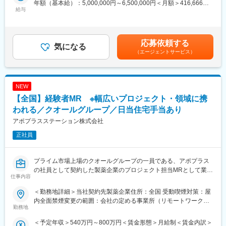
年額（基本給）：5,000,000円～6,500,000円＜月額＞416,666円
キシブルにキャリアが形成できます。その他、本社部門（マネー
ル、検査機器、電子カルテ、中には医療系Saas製品など幅広いア
給与
～541,666円（12分割）＜昇給有無＞有＜残業手当＞有賃金はあ
ジャー、研修部門など）への道もあります。
サイン先の中から面談を積み重ね、あなたの希望するキャリアや
くまでも目安の金額であり、選考を通じて上下する可能性があり
働き方、勤務場所に最も適したご提案をさせていただきます！
ます。月給(月額)は固定手当を含めた表記です。
【業務内容】
医療業界内でのキャリアアップを考えている方、メーカーへの転
応募依頼する
大手製薬会社などを中心としたクライアントのプロジェクトへの
職を視野に入れている方等、全力でサポートいたしますので是非
気になる
配属です。担当エリアの医療機関（開業医、病院）を訪問して、
（エージェントサービス）
ご応募ください！
医師、薬剤師に課題解決するための医薬品情報を提供、副作用情
※未経験の方も募集を行っておりますので、お気軽にご相談くださ
報の収集を行っていただきます。
い
NEW
《具体的には...》
【EPファーマラインでキャリアを築くメリット】
【全国】経験者MR ※幅広いプロジェクト・領域に携
■新薬のプロモーション
■優良案件多数／メーカー転籍を支援
■長期収載品の市場拡大
他社では見かけないような大手メーカーの案件や最先端製品の案
われる／クオールグループ／日当住宅手当あり
■ジェネリック医薬品のプロモーション
件を保有しています。また原則、将来的にクライアント先への転
アポプラスステーション株式会社
※プロジェクトの状況によっては、選考保留（ご紹介できるプロジ
籍も視野に入れた内容で案件を受注しています。(＝将来的に医療
ェクトが出るまで保留）となる場合もございますのであらかじめ
正社員
機器メーカーの正規社員としての勤務が可能) これを可能にして
ご認識の程よろしくお願いします※
いる背景としては、比較的少数規模を保って運営を行っているか
らこそマネージャーの目が行き届く環境を整えることができ、顧
プライム市場上場のクオールグループの一員である、アポプラス
変更の範囲：会社の定める業務
客からの信頼が厚いためです。
の社員として契約した製薬企業のプロジェクト担当MRとして業務
仕事内容
に従事していただきます。内資・外資の新薬メーカー、ジェネリ
■入社後も強力なバックアップが受けられます！
ックメーカーなどプロジェクトは多岐に渡りますので、今までの
CSOは本部のバックアップ体制が何より重要です。1人のプロジ
＜勤務地詳細＞当社契約先製薬企業住所：全国 受動喫煙対策：屋
経験を活かせる環境が整っています。
ェクトマネージャーが管理する営業は約20名程度であり、相談事
内全面禁煙変更の範囲：会社の定める事業所（リモートワーク含
■営業スタイル：担当エリアの医療機関（開業医、病院）を訪問し
勤務地
があればいつでも連絡できる距離感です。1～2カ月に一度の面談
む）
て、医師、薬剤師に課題解決するための医薬品情報を提供、副作
も実施しており、日々の業務だけでなく中長期的な視点での相談
＜予定年収＞540万円～800万円＜賃金形態＞月給制＜賃金内訳＞
用情報を収集を行っていただきます。