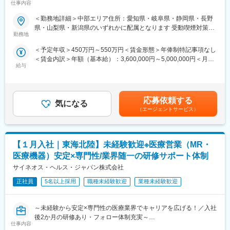
ン活動を行っていただきます。メインの業務は情報提供となるた
仕事内容
め、価格交渉・納品・注文書の対応等は基本的に発生せず、営業
■業務内容
＜勤務地詳細＞中部エリア住所：愛知県・岐阜県・静岡県・長野
活動に専念できる環境です。
医療機器の営業担当者として、基幹病院などの医師や看護師など
県・山梨県・新潟県のいずれかに配属となります 受動喫煙対策：
個人の予算はありますが、チーム内で助け合う社風が整ってお
医療従事者の方々と面談を行い、製品に関わる手技や情報提供な
勤務地
屋内全面禁煙変更の範囲：会社の定める事業所
り、過度なプレッシャーなく顧客とじっくり関係構築が可能で
どの営業活動を行います。
す。
＜予定年収＞450万円～550万円＜賃金形態＞年俸制特記事項なし
・身につくスキル
＜賃金内訳＞年額（基本給）：3,600,000円～5,000,000円＜月額
専門家へ提案・交渉する力を磨けます。単に説明する力だけでな
■働き方
給与
＞300,000円～416,666円（12分割）＜昇給有無＞有＜残業手当＞
く、相手のニーズを引き出し、競合との優位性を示してクロージ
社用車を利用して自宅から病院へ直行直帰の働き方となるため、
無＜給与補足＞3ヶ月に1度、四半期一時金あり(入社1年目は10万
ングするスキルが身につきます。
柔軟にスケジュール調整が可能です。年間休日130日に加えて有
円／回)。賃金はあくまでも目安の金額であり、選考を通じて上下
※詳細はプロジェクトにより異なります。
給取得もしやすく、年間140日ほど休んでいる方も多くいます。
する可能性があります。月給(月額)は固定手当を含めた表記です。
応募依頼する
気になる
■キャリアパス：
（エージェントサービス）
■将来的なキャリア：
志向性や身につけたいスキルに応じて様々なキャリアパスがあり
医療営業として専門性を磨き管理職を目指すのはもちろん、他事
ます。
業部やグループ会社への異動実績も豊富にございます。（※病院の
・1つの領域（心臓外科や整形外科など）を極める
経営コンサル、医薬品メーカーのマーケティング支援、人事担当
【１月入社｜東海北陸】未経験歓迎※医療営業（MR・
・複数のプロジェクトに参画して経験を広げる
者などの管理部門）
・本社スタッフ（プロジェクトマネージャー、採用、研修担当）
医療機器）安定×専門性/業界随一の研修サポート体制
営業経験を活かして様々なキャリアプ
にキャリアチェンジ
サイネオス・ヘルス・ジャパン株式会社
など、様々な可能性を探ることができるのが大きな魅力です。
変更の範囲：会社の定める業務
正社員
5名以上採用
職種未経験歓迎
業種未経験歓迎
■働く魅力
・同社の社員でいながら、様々なメーカーで経験を積むことが可
～未経験から安定×専門性の医療業界でキャリアを広げる！／入社
能です！配属先メーカーからオファーを受けた場合は、メーカー
後2か月の研修あり・フォロー体制充実～
直雇用へ転籍するチャンスもあります。
仕事内容
【米国No.1CSO！日本だけでなく世界市場トップ級シェアの業界
（ご自身に合わないと感じられた場合、オファーを断ることも勿