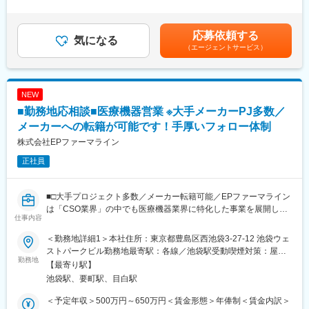
無＜給与補足＞同社は年俸制になります。別途以下のような手当
常時、待機期間が発生することが無いよう隙間なくアサインをし
があります。■四半期一時金：10万円（四半期に1回、10万円程度
ています。これも比較的少数規模に抑えて運営を行っているから
【魅力ポイント】
支給）※ただし支給条件があります賃金はあくまでも目安の金額で
こそ実現ができていることであり、強みの部分です。
■充実したサポート体制：
応募依頼する
気になる
あり、選考を通じて上下する可能性があります。月給(月額)は固定
配属後は担当マネージャーが丁寧に支援します。日々の仕事の悩
（エージェントサービス）
手当を含めた表記です。
変更の範囲：会社の定める業務
みや、キャリア形成の相談等、伴走者として活躍をサポートしま
す。また知識・スキルレベルを上げるために様々な研修をご用意
しています。
NEW
■エリアを跨ぐ転勤なし：
■勤務地応相談■医療機器営業 ※大手メーカーPJ多数／
初任地希望だけでなく、エリアを跨いでの転勤はございません。
メーカーへの転籍が可能です！手厚いフォロー体制
2ndプロジェクト以降も希望や適性に応じて、アサインを検討い
株式会社EPファーマライン
たします。
正社員
■明確な評価制度：
自身の成果や頑張りが客観的に評価され、年収に反映されます。
また、在籍年数が増えると永年勤続報奨金や四半期一時金などの
■□大手プロジェクト多数／メーカー転籍可能／EPファーマライン
手当もアップします。つまり、やりがいや努力がきちんと報われ
は「CSO業界」の中でも医療機器業界に特化した事業を展開して
仕事内容
る報酬制度になっています。
いる、国内でも数少ない大手企業です！■□
＜勤務地詳細1＞本社住所：東京都豊島区西池袋3-27-12 池袋ウェ
【キャリアパス】
■募集概要：
ストパークビル勤務地最寄駅：各線／池袋駅受動喫煙対策：屋内
入社後は希望や経験に応じたプロジェクトに配属します。メーカ
EPファーマラインは「CSO業界」の中でも医療機器業界に特化し
勤務地
全面禁煙＜勤務地詳細2＞全国勤務(希望勤務地考慮)住所：全国に
【最寄り駅】
ーからオファーを受けた場合、メーカーに転籍することも可能で
た事業を展開している、国内でも数少ない大手企業です！現在医
営業所がございます。配属先は入社後に確定します。希望勤務地
池袋駅、要町駅、目白駅
す。オファーや延長依頼があったとしても、別のプロジェクトに
療業界での営業経験をお持ちの方を対象に、医療機器の営業担当
がある場合はご相談ください。 受動喫煙対策：その他（顧客先に
チャレンジしたい場合は断ることもできます。また、定期的な面
を募集しております。
より異なります。）変更の範囲：会社の定める事業所
＜予定年収＞500万円～650万円＜賃金形態＞年俸制＜賃金内訳＞
談を通じて、その時々に応じたプロジェクトを提示するなどフレ
当社では大手メーカーの案件を数多く保有しており、カテーテ