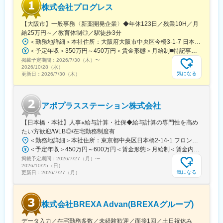
スーパーバイザーが日々の活動をフォローします。定期的な連絡
株式会社プログレス
や面談のほか、必要に応じて素早くバックアップに入るなど、MR
として結果を出せるように万全のサポート体制を整えています。
【大阪市】一般事務〈新薬開発企業〉◆年休123日／残業10H／月
(3)豊富なプロジェクト数、50社を超える多数の取引メーカー：同
給25万円～／教育体制◎／駅徒歩3分
業他社と比較しても、多くのプロジェクト数があり、様々なご経
＜勤務地詳細＞本社住所：大阪府大阪市中央区今橋3-1-7 日本生命今橋ビル受動喫煙対策：屋内全面禁煙変更の範囲：無
験を活かしていただくことが可能です。20代～60代までの幅広い
＜予定年収＞350万円～450万円＜賃金形態＞月給制■特記事項なし＜賃金内訳＞月額（基本給）：232,000円～260,000円固定残業手当/月：18,000円～20,000円（固定残業時間10時間0分/月）超過した時間外労働の残業手当は追加支給＜月給＞250,000円～280,000円（一律手当を含む）＜昇給有無＞有＜残業手当＞有＜給与補足＞■賞与（年4回）：初年度0.7か月分、2年目以降1.4か月（変動有）■昇給（年1回以上）＊通勤手当（全額）＊住宅手当＊習い事支援手当 （社員が契約した習い事を上限7,000円として80％を支給）＊医療費補助手当 （社員とその両親の保険診療の医療費の自己負担額の50％を支給）賃金はあくまでも目安の金額であり、選考を通じて上下する可能性があります。月給(月額)は固定手当を含めた表記です。
年代のMRの方が活躍されています。
掲載予定期間：
2026/7/30（木）
〜
2026/10/28（水）
気になる
更新日：
2026/7/30（木）
変更の範囲：会社の定める業務
アポプラスステーション株式会社
【日本橋・本社】人事※給与計算・社保◆給与計算の専門性を高め
たい方歓迎/WLB◎/在宅勤務制度有
＜勤務地詳細＞本社住所：東京都中央区日本橋2-14-1 フロントプレイス日本橋勤務地最寄駅：各線／日本橋駅受動喫煙対策：敷地内喫煙可能場所あり変更の範囲：会社の定める事業所
＜予定年収＞450万円～600万円＜賃金形態＞月給制＜賃金内訳＞月額（基本給）：243,000円～330,300円固定残業手当/月：57,000円～77,700円（固定残業時間30時間0分/月）超過した時間外労働の残業手当は追加支給＜月給＞300,000円～408,000円（一律手当を含む）＜昇給有無＞有＜残業手当＞有＜給与補足＞※上記金額にスキル・ご経験に応じて加算する可能性がございます※給与詳細は、経験・スキルを考慮した上で決定。■昇給：年1回（4月）賃金はあくまでも目安の金額であり、選考を通じて上下する可能性があります。月給(月額)は固定手当を含めた表記です。
掲載予定期間：
2026/7/27（月）
〜
2026/10/25（日）
気になる
更新日：
2026/7/27（月）
株式会社BREXA Advan(BREXAグループ)
データ入力／在宅勤務多数／未経験歓迎／面接1回／土日祝休み