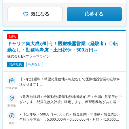
崎駅、七ツ屋駅、福井駅(福井県)、名鉄岐阜駅、新静岡駅、名鉄名
古屋駅、上栄町駅、西梅田駅、ハーバーランド駅、田中口駅、岡
山駅前駅、高松築港駅、ＪＲ松山駅前駅、高知駅前駅、祇園駅(福
気になる
応募する
岡県)、長崎駅前駅、熊本駅前駅、高見橋駅、北１２条駅、あおば
通駅、東宿郷駅、栄町駅(千葉県)、京成船橋駅、新宿駅、大手町駅
(東京都)、茅場町駅、高島町駅、電鉄富山駅、福井城址大名町駅、
日吉町駅、大阪梅田駅(阪神線)、高速神戸駅、西川緑道公園駅、猿
NEW
猴橋町駅、大手町駅(愛媛県)、高知橋駅、五島町駅、二本木口駅、
鹿児島中央駅
キャリア集大成が叶う！医療機器営業（経験者）◇転
勤なし・勤務地考慮・土日祝休・500万円～
株式会社EPファーマライン
契約社員
転勤なし
【50代活躍中！希望の居住地＆転勤なしで医療機器営業の経験を
活かせます】
仕事内容
【はじめに】
＜勤務地詳細＞全国勤務(希望勤務地考慮)住所：全国に営業所がご
大手CSO、EPファーマラインでは医療機器営業においてベテラン
ざいます。配属先は入社後に確定します。希望勤務地がある場合
の方を募集いたします！
勤務地
はご相談ください。 受動喫煙対策：その他（顧客先により異なり
契約社員採用となるため、今までの全国転勤から解放された働き
ます。）変更の範囲：会社の定める事業所
＜予定年収＞500万円～650万円＜賃金形態＞年俸制＜賃金内訳＞
方が可能です。
年額（基本給）：5,000,000円～6,500,000円＜月額＞416,666円
主に医療機器メーカーを早期退職したメンバー、介護などで短期
給与
～541,666円（12分割）＜昇給有無＞有＜残業手当＞有賃金はあ
間医療現場を離れていた方が現在活躍をしています。