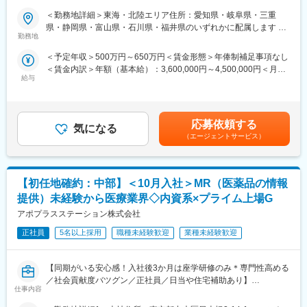
期社員と支えあいながら習得することが可能です。
＜勤務地詳細＞東海・北陸エリア住所：愛知県・岐阜県・三重
※配属先は入社後に確定する予定です。
■ 仕事概要
県・静岡県・富山県・石川県・福井県のいずれかに配属します 受
また、配属後も一人ひとりの知識とスキルアップのために様々な
未経験から、医療業界の専門職であるMR（医薬情報担当者）とし
勤務地
動喫煙対策：屋内全面禁煙変更の範囲：会社の定める事業所
研修を用意しています。
てキャリアをスタートできるポジションです。
＜予定年収＞500万円～650万円＜賃金形態＞年俸制補足事項なし
当社は製薬・医療機器メーカーの営業業務を担う
＜賃金内訳＞年額（基本給）：3,600,000円～4,500,000円＜月額
■明確な評価制度／やりがいや努力がきちんと報われる報酬制度
「CSO（Contract Sales Organization）」で、多くの未経験者が
給与
＞300,000円～375,000円（12分割）＜昇給有無＞有＜残業手当＞
自身の成果や頑張りが客観的に評価され、年収に反映されます。
MRとして活躍し、その後メーカー正社員へ転籍した実績も豊富で
有＜給与補足＞同社は年俸制になります。別途以下のような手当
また、在籍年数が増えると永年勤続報奨金や四半期一時金などの
す。
があります。・プロジェクト賞与：会社及び個人業績により変
手当もアップします。つまり、やりがいや努力がきちんと報われ
営業職ならではの「提案スキル」だけでなく、専門知識を持って
動・四半期一時金：10万円（四半期に1回、10万円程度支給）※た
る報酬制度になっています。
医師などに提案するため、市場では需要が高まり、希少性も増し
応募依頼する
気になる
だし支給条件有。他、永続勤務報奨金（3年勤務5万円支給、5年
ています。
（エージェントサービス）
勤務10万円…）ございます。賃金はあくまでも目安の金額であ
■豊富なキャリアプランとサポート体制
り、選考を通じて上下する可能性があります。月給(月額)は固定手
志向性やその時の環境に応じて「特定の領域で専門性を高める」
・MRとは
当を含めた表記です。
「幅広い疾患をカバーできるオールラウンダーになる」「本社部
主に医師や薬剤師等へ、担当製品の情報提供を行います。担当施
門（マネージャー、研修部門など）へのキャリアチェンジ」など
【初任地確約：中部】＜10月入社＞MR（医薬品の情報
設の患者様に応じた情報提供や、担当製品の処方後の情報収集を
幅広いキャリアプランがあります。
行います。
提供）未経験から医療業界◇内資系×プライム上場G
また、弊社のマネージャーのほとんどは、MRからキャリアチェン
※MRだけでなく、医療機器営業職としてアサインされる可能性も
アポプラスステーション株式会社
ジしたメンバーです。担当マネージャーが定期的に面談を行い、
ございます。
分からないことやキャリアに関してサポートします。
正社員
5名以上採用
職種未経験歓迎
業種未経験歓迎
■ 丁寧な研修・支援体制
変更の範囲：会社の定める業務
入社後は2カ月間の研修（オンライン・対面両方）があります。基
【同期がいる安心感！入社後3か月は座学研修のみ＊専門性高める
本的なビジネスマナーから、医療営業として必要な知識まで、同
／社会貢献度バツグン／正社員／日当や住宅補助あり】
期社員と支えあいながら習得することが可能です。
仕事内容
※配属入社後に確定予定／ご希望や適性を考慮し、1つ目のプロジ
★本ポジションは、未経験から医療業界で活躍できます！
ェクトは製薬・医療機器メーカーのいずれかに配属します。