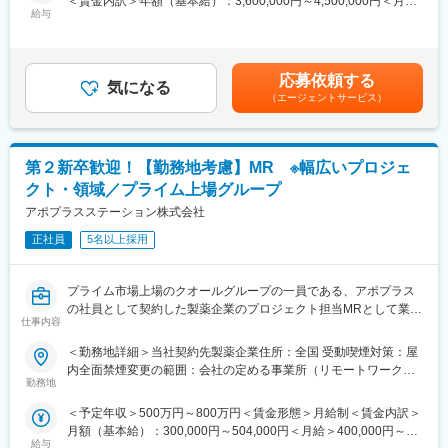
＜賃金内訳＞年額（基本給）：3,600,000円～4,500,000円＜月額
専門家へ提案・交渉する力を磨けます。単に説明する力だけでな
からこそ仕事に必要な知識やスキルをしっかりと身に付けられる
給与
＞300,000円～375,000円（12分割）＜昇給有無＞有＜残業手当＞
く、相手のニーズを引き出し、競合との優位性を示してクロージ
研修制度があります。MRとしてのスキルのみならず、データ分
無＜給与補足＞・3ヶ月に1度、四半期一時金あり(入社1年目は10
ングするスキルが身につきます。
析、マーケティングなど多角的にヘルスケアのプロフェッショナ
万円／回)・月額給与の6%相当額を確定拠出年金（401K）の掛金
※詳細はプロジェクトにより異なります。
ル人材を育成する研修制度を整備しています。
として、同社が拠出します賃金はあくまでも目安の金額であり、
応募依頼する
・充実の待遇：同業他社の中でも平均給与の高さや日当の支給の
気になる
選考を通じて上下する可能性があります。月給(月額)は固定手当を
■キャリアパス：
（エージェントサービス）
他、退職金や団体保険制度など福利厚生が充実しています。長期
含めた表記です。
志向性や身につけたいスキルに応じて様々なキャリアパスがあり
就業が可能です。
ます。
・豊富なキャリアップ・スキルアップの機会：ヘルスケア業界を
・1つの領域（心臓外科や整形外科など）を極める
取り巻く環境変化に対し、当社はグローバルで培った様々なデー
第２新卒歓迎！【勤務地考慮】MR ※幅広いプロジェ
・複数のプロジェクトに参画して経験を広げる
タベース、ネットワークで多様なニーズにこたえるサービス展開
・本社スタッフ（プロジェクトマネージャー、採用、研修担当）
クト・領域／プライム上場グループ
をしています。MRの現在のあり方だけでなく、プラスαの付加価
にキャリアチェンジ
値が必要と捉え、従業員のキャリア開発、豊富なプロジェクトの
アポプラスステーション株式会社
など、様々な可能性を探ることができるのが大きな魅力です。
配属機会などが用意されています。
正社員
5名以上採用
■働く魅力
変更の範囲：会社の定める業務
・同社の社員でいながら、様々なメーカーで経験を積むことが可
プライム市場上場のクオールグループの一員である、アポプラス
能です！配属先メーカーからオファーを受けた場合は、メーカー
の社員として契約した製薬企業のプロジェクト担当MRとして業務
直雇用へ転籍するチャンスもあります。
仕事内容
に従事していただきます。内資・外資の新薬メーカー、ジェネリ
（ご自身に合わないと感じられた場合、オファーを断ることも勿
ックメーカーなどプロジェクトは多岐に渡りますので、今までの
論可能です。）
＜勤務地詳細＞当社契約先製薬企業住所：全国 受動喫煙対策：屋
経験を活かせる環境が整っています。
・転勤は東北・関東などエリア単位内で限定することができ、一
内全面禁煙変更の範囲：会社の定める事業所（リモートワーク含
■営業スタイル：担当エリアの医療機関（開業医、病院）を訪問し
方的に配属エリアを決定されることもありません。
勤務地
む）
て、医師、薬剤師に課題解決するための医薬品情報を提供、副作
※CSOとは…
＜予定年収＞500万円～800万円＜賃金形態＞月給制＜賃金内訳＞
用情報を収集を行っていただきます。
医療機器・製薬メーカーのセールス領域を支援する業種です。自
月額（基本給）：300,000円～504,000円＜月給＞400,000円～
・新薬のプロモーション
社の社員を取引先企業に派遣し、派遣先の営業として活躍いただ
給与