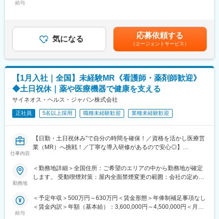
給与
＞300,000円～375,000円（12分割）＜昇給有無＞有＜残業手当＞
迎いたします。
業他社と比較しても、多くのプロジェクト数があり、様々なご経
有＜給与補足＞同社は年俸制になります。別途以下のような手当
験を活かしていただくことが可能です。20代～60代までの幅広い
があります。・プロジェクト賞与：会社及び個人業績により変
《おススメポイント》
年代のMRの方が活躍されています。
動・四半期一時金：10万円（四半期に1回、10万円程度支給）※た
■夜勤なし！日勤・土日祝休みで働き方改善・ワークライフバラン
■中途入社社員の年収例：
応募依頼する
気になる
だし支給条件有。他、永続勤務報奨金（3年勤務5万円支給、5年
スの両立が叶う！
・入社3年目（MR経験者）28歳：642万（月給＋日当＋住宅手
（エージェントサービス）
勤務10万円…）ございます。賃金はあくまでも目安の金額であ
■明確な評価制度あり！自身の成果や頑張りが客観的に評価され、
当）
り、選考を通じて上下する可能性があります。月給(月額)は固定手
年収に反映されます。また、在籍年数が増えると永年勤続報奨金
・入社5年目（MR経験者）33歳：712万（月給＋日当＋住宅手
当を含めた表記です。
や四半期一時金などの手当もアップします。つまり、やりがいや
当）
【1月入社｜全国】未経験MR《看護師・薬剤師歓迎》
努力がきちんと報われる報酬制度になっています。
変更の範囲：会社の定める業務
◆土日祝休｜薬や医療機器で健康を支える
《丁寧な研修・支援体制で成長を応援！》
サイネオス・ヘルス・ジャパン株式会社
入社後は2カ月間の研修制度がありますので、未経験の方も安心し
てご応募ください！同期社員と一緒に集中的に研修を行い、その
正社員
5名以上採用
職種未経験歓迎
業種未経験歓迎
後配属先に応じた製品研修を行います。
※配属は入社後に確定する予定です。
【日勤・土日祝休み”で自分の時間を確保！／資格を活かし医療営
また、配属後も一人ひとりの知識とスキルレベルを上げるために
業（MR）へ挑戦！／丁寧な導入研修があるので安心◎】
様々な研修をご用意しています。
仕事内容
《資格と想いがあれば活躍できる！》
《あなたの想いを実現する豊富なキャリアプランとサポート体
＜勤務地詳細＞全国住所：ご希望のエリアの中から勤務地が確定
「誰かのためになる仕事がしたい」「社会貢献につながる仕事を
制！》
します。 受動喫煙対策：屋内全面禁煙変更の範囲：会社の定める
したい」という想いがあればOK！当社には、臨床経験を活かして
志向性やその時の環境に応じてや「１つの領域で専門性を高め
勤務地
事業所
医療営業にチャレンジし活躍しているメンバーが多数在籍してい
る」「幅広い疾患をカバーできるオールラウンダーになる」「本
＜予定年収＞500万円～630万円＜賃金形態＞年俸制補足事項なし
ます。
社部門（マネージャー、研修部門など）へのキャリアチェンジ」
＜賃金内訳＞年額（基本給）：3,600,000円～4,500,000円＜月額
これまでの経験を活かして新たなフィールドで活躍したい方を歓
など幅広いキャリアプランがあります。また、弊社のマネージャ
給与
＞300,000円～375,000円（12分割）＜昇給有無＞有＜残業手当＞
迎いたします。
ーのほとんどは、MRからキャリアをチェンジしているメンバーで