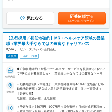
手当/月：27,000円＜月給＞277,000円～527,000円＜昇給有無＞
レーション構築
将来のキャリアに関してサポートをしていきます。
有＜残業手当＞無＜給与補足＞【残業手当について】管理監督者
・卸への訪問、同行、卸 MS（Marketing Specialist 医薬品卸販売
の承認の上、研究会、顧客との会議等が発生する場合、別途残業
担当者）とのリレーション構築
《職種に関して》
手当支給する。【補足】プロジェクト稼働手当(35,000円)、外勤
応募依頼する
・医療従事者向けの説明会の企画・実施、医師同士のコミュニケ
■MRとは主に医師や薬剤師等へ、担当製品の情報提供を行いま
気になる
日当（1日1,500円／外勤3.5時間以上）■変動賞与制（6月・12
（エージェントサービス）
ーション推進のための研究会・勉強会の立ち上げ、講演会の企
す。担当施設の患者様に応じた情報提供や、担当製品の処方後の
月・3月）※平均実績6ヶ月分■インセンティブ：3月（対象者）賃
画・運営 等
情報収集を行います。
金はあくまでも目安の金額であり、選考を通じて上下する可能性
があります。月給(月額)は固定手当を含めた表記です。
■CSO業界の動向：CSO業界の今後の動向としては今後のニーズ
変更の範囲：会社の定める業務
【先行採用／初任地確約】MR・ヘルスケア領域の営業
が拡大していくことが見込まれます。メーカーMRの場合は新製品
職 ※業界最大手ならではの豊富なキャリアパス
の上市、競合品の出現、特許切れ、等によってMRの雇用が流動的
となるケースもありますが、ヘルスケアのマーケットで見た時に
IQVIAサービシーズジャパン合同会社
は市場はかなりの拡大フェーズにございます。そのため、販売を
正社員
5名以上採用
アウトソースする欧米的な手法が今後はベーシックなものとな
り、コントラクトMRとして息の長いキャリアを形成することがで
きるのです。
◆◇初任地確約！世界中でヘルスケアサービスを提供するIQVIAに
てMR担当を募集致します！業界最大手ならではの豊富なキャリア
■当社について：当社は米国に本社を置き、世界100以上の国や地
仕事内容
パスがございます◆◇
域で約55,000名の社員を有し、情報や革新的テクノロジー、およ
＜勤務地詳細1＞本社住所：東京都港区高輪4-10-18 京急第1ビル
び臨床試験サービスを提供する世界的なリーディングカンパニー
■具体的な業務詳細
勤務地最寄駅：JR各線／品川駅受動喫煙対策：屋内全面禁煙＜勤
です。当社は、疾患領域、サイエンス、解析における長年の経験
国内トップクラスのプロジェクト受託実績を誇る当社の一員とし
勤務地
務地詳細2＞全国住所：全国 ※希望勤務地はアドバイザーにお伝
や知識を生かして、様々なサービスを提供し続けています。
【最寄り駅】
て、医薬品PJなどを中心にクライアントビジネス拡大に貢献して
えください。 受動喫煙対策：屋内全面禁煙変更の範囲：会社の定
品川駅、高輪台駅、北品川駅
いただきます。
める事業所
変更の範囲：会社の定める業務
・担当エリアの訪問医療施設のターゲティング、担当医療施設へ
＜予定年収＞650万円～900万円＜賃金形態＞月給制補足事項無し
の訪問計画作成、担当医療施設への訪問、医療従事者とのリレー
＜賃金内訳＞月額（基本給）：300,000円～600,000円その他固定