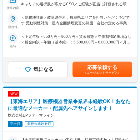
キャリアの選択肢が広がるCSO／ご経験が正当に評価される環
部への異動も可能です。
仕事内容
境】
※病院の経営コンサル、医薬品メーカーのマーケティング支援、人
事担当者などの管理部門など
＜勤務地詳細＞岐阜県住所：岐阜県エリアを担当いただく予定で
【はじめに】
（３）手厚い研修体制でスキルアップができます：製品研修、ス
す 受動喫煙対策：屋内全面禁煙変更の範囲：会社の定める事業所
今回はMRを募集します。MR資格更新予定の方・ベテランの方も
キル研修、学術研修と、国内最大手だからこそ仕事に必要な知識
勤務地
（リモートワーク含む）
歓迎です。勤務地はご本人様の希望を鑑み決定いたします。20代
やスキルをしっかりと身に付けられる研修制度があります。MRと
＜予定年収＞550万円～900万円＜賃金形態＞年俸制補足事項なし
～50代まで幅広く活躍しており、長期就業も叶う環境です。
してのスキルのみならず、データ分析、マーケティングなど多角
＜賃金内訳＞年額（基本給）：5,500,000円～8,000,000円＜月額
的にヘルスケアのプロフェッショナル人材を育成する研修制度を
給与
＞458,333円～666,666円（12分割）＜昇給有無＞有＜残業手当＞
【業務内容】
整備しています。
無＜給与補足＞同社は年俸制になります。別途以下のような手当
大手製薬会社などを中心としたクライアントのプロジェクトへの
があります。・四半期一時金：10万円（四半期に1回、10万円程
配属です。担当エリアの医療機関（開業医、病院）を訪問して、
【IQVIAサービシーズジャパンについて】
度支給）※ただし支給条件有。賃金はあくまでも目安の金額であ
医師、薬剤師に課題解決するための医薬品情報を提供、副作用情
・世界100以上の国と地域／8万人の社員が、医薬品の臨床開発～
応募依頼する
気になる
り、選考を通じて上下する可能性があります。月給(月額)は固定手
報を収集を行っていただきます。
プロモーションに携わり、市場を流通するほぼすべての医薬品に
（エージェントサービス）
当を含めた表記です。
関与しています
《具体的には...》
・日本においても業界トップシェアを誇り、常時100以上のPJが
■新薬のプロモーション
稼働しています
NEW
■長期収載品の市場拡大
■ジェネリック医薬品のプロモーション
【東海エリア】医療機器営業◆業界未経験OK！あなた
※プロジェクトの状況によっては、選考保留（ご紹介できるプロジ
変更の範囲：会社の定める業務
に最適なメーカー・配属先へアサインします！
ェクトが出るまで保留）となる場合もございますのであらかじめ
株式会社EPファーマライン
ご認識の程よろしくお願いします※
正社員
業種未経験歓迎
【魅力ポイント】
■エリアを跨ぐ転勤なし：
初任地希望だけでなく、エリアを跨いでの転勤はないため、転勤