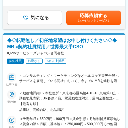
有＜給与補足＞同社は年俸制になります。別途以下のような手当
す。担当マネージャーが定期的に面談を行い、分からないことや
があります。■プロジェクト賞与：会社及び個人業績により変動■
《おススメポイント》
将来のキャリアに関してサポートをしていきます。
四半期一時金：10万円（四半期に1回、10万円程度支給）※ただし
■夜勤なし！日勤・土日祝休みで働き方改善・ワークライフバラン
応募依頼する
気になる
支給条件有。他、永続勤務報奨金（3年勤務5万円支給、5年勤務
スの両立が叶う！
《職種に関して》
（エージェントサービス）
10万円…）ございます。賃金はあくまでも目安の金額であり、選
■明確な評価制度あり！自身の成果や頑張りが客観的に評価され、
■MRとは主に医師や薬剤師等へ、担当製品の情報提供を行いま
考を通じて上下する可能性があります。月給(月額)は固定手当を含
年収に反映されます。また、在籍年数が増えると永年勤続報奨金
す。担当施設の患者様に応じた情報提供や、担当製品の処方後の
めた表記です。
や四半期一時金などの手当もアップします。つまり、やりがいや
情報収集を行います。
◆◇転勤無し／初任地希望はお申し付けください◇◆
努力がきちんと報われる報酬制度になっています。
変更の範囲：会社の定める業務
MR ※契約社員採用／世界最大手CSO
《丁寧な研修・支援体制で成長を応援！》
IQVIAサービシーズジャパン合同会社
入社後は2カ月間の研修制度がありますので、未経験の方も安心し
てご応募ください！同期社員と一緒に集中的に研修を行い、その
契約社員
転勤なし
5名以上採用
後配属先に応じた製品研修を行います。
※配属は入社後に確定する予定です。
～コンサルティング・マーケティングなどヘルスケア業界全般へ
また、配属後も一人ひとりの知識とスキルレベルを上げるために
サービスを展開している同社において、今までのMRを経験を活か
様々な研修をご用意しています。
仕事内容
し活躍することが可能です～
《あなたの想いを実現する豊富なキャリアプランとサポート体
＜勤務地詳細1＞本社住所：東京都港区高輪4-10-18 京急第1ビル
■具体的な業務詳細：これまでのMRとしての実績、経験をもと
制！》
勤務地最寄駅：JR各線／品川駅受動喫煙対策：屋内全面禁煙＜勤
に、同社のコントラクトMRとしてクライアントのビジネスに貢献
志向性やその時の環境に応じてや「１つの領域で専門性を高め
勤務地
務地詳細2＞全国住所：全国 ※希望勤務地はアドバイザーにお伝
【最寄り駅】
いただきます。
る」「幅広い疾患をカバーできるオールラウンダーになる」「本
えください。 受動喫煙対策：屋内全面禁煙変更の範囲：会社の定
品川駅、高輪台駅、北品川駅
・現在MRは正社員採用を積極的に行っておりますが、ご転勤が難
社部門（マネージャー、研修部門など）へのキャリアチェンジ」
める事業所
しい方に向けて、契約社員採用も実施しております
など幅広いキャリアプランがあります。また、弊社のマネージャ
＜予定年収＞650万円～900万円＜賃金形態＞月給制補足事項無し
・担当エリア内での訪問医療施設のターゲティング、担当医療施
ーのほとんどは、MRからキャリアをチェンジしているメンバーで
＜賃金内訳＞月額（基本給）：250,000円～500,000円その他固定
設への訪問計画作成、担当医療施設への訪問、医療従事者とのリ
す。担当マネージャーが定期的に面談を行い、分からないことや
給与