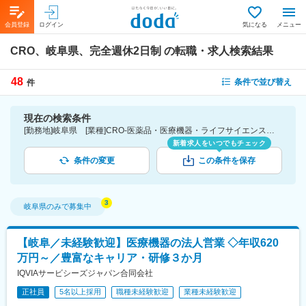
会員登録
ログイン
気になる
メニュー
CRO、岐阜県、完全週休2日制
の転職・求人検索結果
48
条件で並び替え
件
現在の検索条件
[勤務地]岐阜県 [業種]CRO-医薬品・医療機器・ライフサイエンス・医療系サービス [こだわり条件ピックアップ]完全週休2日制 [詳細条件](休日・働き方)完全週休2日制
新着求人をいつでもチェック
条件の変更
この条件を保存
岐阜県
のみで募集中
【岐阜／未経験歓迎】医療機器の法人営業 ◇年収620
万円～／豊富なキャリア・研修３か月
IQVIAサービシーズジャパン合同会社
正社員
5名以上採用
職種未経験歓迎
業種未経験歓迎