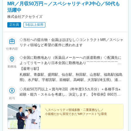
MR／月収50万円～／スペシャリティPJ中心／50代も
活躍中
株式会社アクセライズ
正社員
5名以上採用
◇当社への提出物・会議はほぼなし◇コントラクトMR／スペシャ
リティ領域など希望の案件に携われます
仕事内容
◇全国に勤務地あり（医薬品メーカーへの派遣勤務）◇配属先に
よってリモートあり日本全国に勤務地あり￣￣￣￣￣￣￣￣￣￣
勤務地
北海道から沖縄県まで…日本全国に勤務地があります。配属先に
【最寄り駅】
ついては希望を最大限に考慮して決定！U・Iターン就職も大歓迎
札幌駅、青森駅、盛岡駅、仙台駅、秋田駅、山形駅、福島駅(福島
です。
県)、水戸駅、宇都宮駅、前橋駅、高崎駅、大宮駅(埼玉県)、浦和
駅、千葉駅、東海神駅、新宿三丁目駅、東京駅、日本橋駅(東京
◇月給50万円以上＋賞与年2回（昨年度3.5カ月分）＋各種手当※
都)、横浜駅、京急川崎駅、新潟駅、富山駅、金沢駅、福井駅、甲
経験・能力・スキルを考慮し、決定します。【年収例】860万円
府駅、長野駅、岐阜駅、静岡駅、名古屋駅、津駅、大津駅、京都
給与
／42歳（月給64万円+賞与）830万円／35歳（月給61万円+賞与）
駅、大阪駅、神戸駅(兵庫県)、奈良駅、和歌山駅、鳥取駅、松江
700万円／30歳（月給51万円+賞与）
駅、岡山駅、広島駅、山口駅(山口県)、徳島駅、高松駅(香川県)、
＼スペシャリティ領域多数・二重業務なし／
松山駅(愛媛県)、高知駅、博多駅、佐賀駅、長崎駅(長崎県)、熊本
小規模だから実現できた“MRファースト”な環境
駅、大分駅、宮崎駅、鹿児島中央駅前駅、さっぽろ駅、仙台駅(地
下鉄)、曽根田駅、宇都宮駅東口駅、中央前橋駅、京成千葉駅、船
橋駅、新宿駅(東京メトロ)、二重橋前駅、三越前駅、新高島駅、川