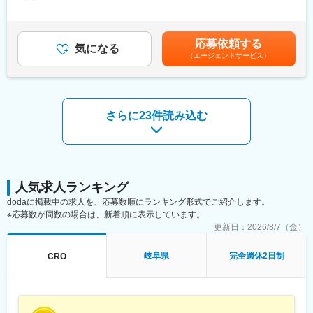
654,000円（一律手当を含む）＜昇給有無＞有＜残業手当＞有＜
・長期収載品の市場拡大
くことでメーカーを支援しています。
給与補足＞※別途営業日当有（年間約40万円／1日2000円／4時間
・ジェネリック医薬品のプロモーション
（同社の正社員として、派遣先で就業するイメージです）
以上外勤の場合）※能力・前給などを考慮し、規定により決定しま
※1プロジェクトを約2年程度担当します。
す。※その他の手当は「待遇・福利厚生」欄をご参照ください。昇
※プロジェクトマネージャー（PM）、スーパーバイザー(SV)よ
■研修体制
応募依頼する
気になる
給：年1回★頑張りに応じて年収UP★赴任先の評価次第で大幅に
り、日々の活動についてフォローを受けられる環境です。全国に
プロジェクトごとに異なりますが、同社または配属先のメーカー
（エージェントサービス）
年収をUPできます。（年2回業績給改定）賃金はあくまでも目安
SVを配置し、素早くフォローができる体制をとっています。
にて研修が十分にございます。
の金額であり、選考を通じて上下する可能性があります。月給(月
■中途入社社員の年収例：
プロジェクト配属後もマネージャーが丁寧に支援します。日々の
額)は固定手当を含めた表記です。
・入社3年目（MR経験者）28歳：642万（月給＋日当＋住宅手
仕事の悩みやキャリア相談だけでなく、業務に不安がある際など
当）
もしっかりとケアします。業界でも特に支援が手厚いと評判で
さらに23件読み込む
・入社5年目（MR経験者）33歳：712万（月給＋日当＋住宅手
す。
当）
■評価制度：
◇LINEの企業アカウントから、沿革・事業内容・先輩社員インタ
クライアント先の上司、当社PM・SVそれぞれが評価を定量、定
ビュー等が閲覧可能です◇
性両方の面から評価できる仕組みが整っています。
https://liff.line.me/1655046877-Gm8rqdqY/landing?
■特徴：
follow=%40124wcdmz&lp=SS7pcT&liff_id=1655046877-
人気求人ランキング
(1)充実した教育体制：
Gm8rqdqY
dodaに掲載中の求人を、応募数順にランキング形式でご紹介します。
・製品研修（約2週間～2ヶ月、プロジェクトによる）：入社オリ
※応募数が同数の場合は、新着順に表示しています。
エンテーション後に配属先プロジェクトの製薬メーカーにて製品
変更の範囲：会社の定める業務
更新日：
2026/8/7（金）
研修を受けていただきます。
・継続教育：入社時に配属先の製薬会社で行なわれますが、その
他、横断研修、eラーニングの研修等も受けることが可能です。
岐阜県
完全週休2日制
CRO
・オンコロジー専門MR育成プログラム、IBD専門育成プログラ
ム、CNS専門育成プログラムなどがあり、専門領域MRの育成も
しています。
(2)プロジェクトマネジメント体制：プロジェクトマネージャー、