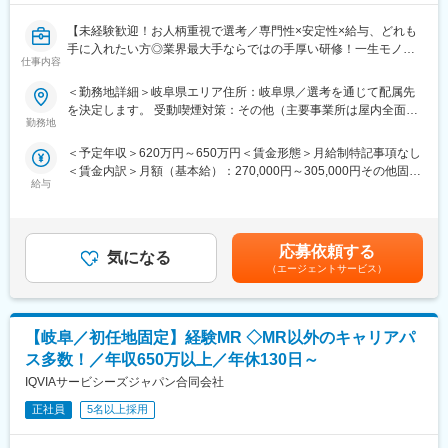
【未経験歓迎！お人柄重視で選考／専門性×安定性×給与、どれも
手に入れたい方◎業界最大手ならではの手厚い研修！一生モノの
仕事内容
スキルを磨く／マーケ・コンサル・管理部門など将来のキャリア
パス豊富】
＜勤務地詳細＞岐阜県エリア住所：岐阜県／選考を通じて配属先
を決定します。 受動喫煙対策：その他（主要事業所は屋内全面禁
＼そもそも「IQVIA」とは？／
勤務地
煙）変更の範囲：会社の定める事業所
IQVIAはヘルスケア業界で活躍する企業様を様々な側面から支援す
＜予定年収＞620万円～650万円＜賃金形態＞月給制特記事項なし
る「CSO」という業界で世界最大手の企業です。今回はIQVIAの
＜賃金内訳＞月額（基本給）：270,000円～305,000円その他固定
正社員として、クライアントである医療機器メーカーの名刺を持
給与
手当/月：35,000円＜月給＞305,000円～340,000円＜昇給有無＞
って営業活動を行っていただきます。人々の命を守る商材に携わ
有＜残業手当＞無＜給与補足＞【残業手当について】管理監督者
るため、社会貢献性と安定性を兼ね備えたお仕事です。
の承認の上、研究会、顧客との会議等が発生する場合、別途残業
手当支給する。【補足】プロジェクト稼働手当(35,000円)、外勤
■具体的な業務内容：
応募依頼する
気になる
日当（1日1,500円／外勤3.5時間以上）■変動賞与制（6月・12
IQVIAにご入社後、新人研修を経たのちに、平均して2～3年単位
（エージェントサービス）
月・3月）※平均実績6ヶ月分■インセンティブ：3月（対象者）賃
で実施される医療機器営業のプロジェクトに配属させていただき
金はあくまでも目安の金額であり、選考を通じて上下する可能性
ます。
があります。月給(月額)は固定手当を含めた表記です。
医療機器の営業担当者として、クライアントである医療機器メー
【岐阜／初任地固定】経験MR ◇MR以外のキャリアパ
カーの名刺を携えて基幹病院などの医師や看護師など医療従事者
の方々との面談を通して、製品に関わる情報提供や扱い方のレク
ス多数！／年収650万以上／年休130日～
チャーなどの営業活動を行っていただきます。
IQVIAサービシーズジャパン合同会社
※今回のプロジェクトについての詳細は面接の場でご説明させてい
ただきます。
正社員
5名以上採用
■将来的なキャリア：