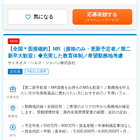
くまでも目安の金額であり、選考を通じて上下する可能性があり
※別途正社員募集も行っております(転勤あり)ので、ご要望がござ
ます。月給(月額)は固定手当を含めた表記です。
いましたらお申し付けください！
応募依頼する
気になる
【業務内容】
（エージェントサービス）
入社後は配属前研修を受けたのち、当社クライアントである医療
機器メーカーへ配属されます。
行っていただくお仕事は、医療機器メーカーとして製品のシェア
NEW
拡大と適正使用のための働きかけ。
医療機器営業時代に培った経験をそのまま活かしていただきま
【全国＊面接確約】MR（資格のみ・更新予定者／第二
す。
新卒大歓迎）◆充実した教育体制／希望勤務地考慮
今までのご経験を活かせるプロジェクトをご提案いたします。
サイネオス・ヘルス・ジャパン株式会社
正社員
5名以上採用
【EPファーマラインでキャリアを築くメリット】
■入社後も強力なバックアップが受けられます！
業界のご経験があっても、会社が異なれば「当たり前」も異なり
【第二新卒歓迎！MR資格をお持ちのMSも歓迎！／勤務地を叶え
ます。
たい方や先発医薬品に携わりたい方におすすめ◎／手厚いフォロ
仕事内容
業界経験者だからこそのギャップをいち早く解消するのが、本部
ー体制・プロジェクトマネージャーとの連携強】
スタッフであるプロジェクトマネージャーの役割です。
＜勤務地詳細＞全国住所：ご希望のエリアの中から勤務地が確定
1人のプロジェクトマネージャーが管理する営業は約20名程度で
【はじめに】
します。 受動喫煙対策：屋内全面禁煙変更の範囲：会社の定める
あり、相談事があればいつでも連絡できる距離感です。
MR資格をお持ちの方（MRの実務未経験OK）をお待ちしておりま
勤務地
事業所
1～2カ月に一度の面談も実施しており、日々の業務だけでなく中
す。CSOの中でも特に手厚いサポート体制の中で、若手や経験が
＜予定年収＞550万円～900万円＜賃金形態＞年俸制補足事項なし
長期的な視点での相談も可能です。ぜひ頼ってください。
浅い方もMRとしてスキルが身に着く環境です。外資製薬メーカー
＜賃金内訳＞年額（基本給）：5,500,000円～8,000,000円＜月額
やバイオベンチャーとの繋がりが強く最先端の医薬品に携われる
給与
＞458,333円～666,666円（12分割）＜昇給有無＞有＜残業手当＞
■基本的に稼働率は100%
チャンスがあります。