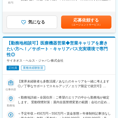
ション構築
給与
手当/月：27,000円＜月給＞327,000円～627,000円＜昇給有無＞
・卸への訪問、同行、卸 MSとのリレーション構築
有＜残業手当＞無＜給与補足＞【残業手当について】管理監督者
・医療従事者向けの説明会の企画・実施、医師同士のコミュニケ
の承認の上、研究会、顧客との会議等が発生する場合、別途残業
ーション推進のための研究会・勉強会の立ち上げ、講演会の企
手当支給する。【補足】プロジェクト稼働手当(35,000円)、外勤
応募依頼する
画・運営 等
気になる
日当（1日1,500円／外勤3.5時間以上）■変動賞与制（6月・12
（エージェントサービス）
月・3月）※平均実績6ヶ月分■インセンティブ：3月（対象者）賃
■先行採用について
金はあくまでも目安の金額であり、選考を通じて上下する可能性
・初任地の配属プロジェクトを、ご希望の1つの都道府県確約で先
があります。月給(月額)は固定手当を含めた表記です。
行採用オファーをお出しいたします
【勤務地相談可】医療機器営業◆営業キャリアを磨き
・再配属時は全国勤務が対象となります（希望勤務地は考慮いた
たい方へ！／サポート・キャリアパス充実環境で専門
します）
性◎
・プロジェクトは先発医薬品のみならず、長期収載品・ジェネリ
ック・医療機器などの全てのプロジェクトが対象です
サイネオス・ヘルス・ジャパン株式会社
・配属プロジェクトの検討は、入社確定後に順次、検討を開始さ
正社員
業種未経験歓迎
せていただきます
■当社について
【業界未経験者も多数活躍／あなたのキャリアを一緒に考えます
・世界100以上の国と地域／8万人の社員が、医薬品の臨床開発～
◎／丁寧なサポートでスキルアップ／エリア限定で就労可】
プロモーションに携わり、市場を流通するほぼすべての医薬品に
仕事内容
関与しています
■業務内容
・日本においても業界トップシェアを誇り、常時100以上のPJが
＜勤務地詳細＞全国住所：ご希望のエリアの中から勤務地が確定
医療機器の営業担当者として、基幹病院などの医師や看護師など
稼働しています
します。 受動喫煙対策：屋内全面禁煙変更の範囲：会社の定める
医療従事者の方々と面談を行い、製品に関わる手技や情報提供な
勤務地
事業所
どの営業活動を行います。
■当社の魅力
＜予定年収＞450万円～550万円＜賃金形態＞年俸制特記事項なし
・身につくスキル
・研修体制：製品研修、スキル研修、学術研修と、国内最大手だ