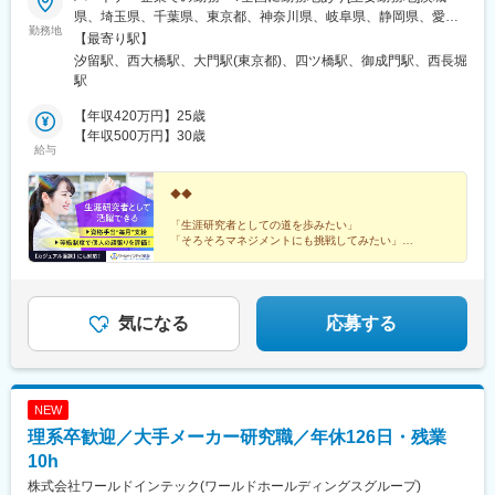
・現場配属後も月1回以上の面談を設けており、成果を出すための
県、埼玉県、千葉県、東京都、神奈川県、岐阜県、静岡県、愛知
フォロー体制を整えております。
勤務地
県、三重県、滋賀県、京都府、大阪府、兵庫県、広島県、福岡県※
【最寄り駅】
★入社同期がいるため、一緒に頑張れる環境です！専門性の高い
勤務地・配属先企業は、十分に話し合った上で、あなたのご経験
汐留駅、西大橋駅、大門駅(東京都)、四ツ橋駅、御成門駅、西長堀
営業職が目指せます。
やご希望を考慮し決定します。＼NEW！エリア制度導入／全国で
駅
スキルを伸ばしたい方も、好きな場所で研究をしたい方も、ご希
■魅力ポイント：
望をお聞かせください！詳細は選考時にご案内いたします。
【年収420万円】25歳
＜安定性＞
【年収500万円】30歳
・誰にとっても必要不可欠な医療業界は、景気の影響に左右され
給与
にくく、安定した売上を誇っています。
・当社は、東証プライム上場以来、10期連続で増収中のクオール
◆◆
グループに属しており、主力事業を担っています。
「生涯研究者としての道を歩みたい」
「そろそろマネジメントにも挑戦してみたい」
＜社会貢献度の高さ＞
「働きやすい制度が整っている環境で研究を続けたい」
自身の売上・営業活動が患者さんのQOLの向上や病気から救うこ
などの想いを叶えられる各種制度が整っています。
とに繋がるため、やりがいをもって営業できます。
◎カジュアル面談も対応しています。お気軽にご相談く
気になる
応募する
＜頑張りは適切に評価＞
ださい。
成果に応じた評価制度が整っており、頑張り次第で大幅な年収UP
も目指せます。
■福利厚生（転勤を伴う場合）：
NEW
＜社宅制度（法人契約）＞
理系卒歓迎／大手メーカー研究職／年休126日・残業
・家賃：一部会社負担
10h
・住居契約初期経費：会社負担（上限設定あり）
株式会社ワールドインテック(ワールドホールディングスグループ)
・入居時の引越し費用：会社負担（会社指定業者）