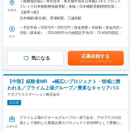
＜勤務地詳細1＞本社住所：東京都中央区日本橋2-14-1 フロント
・医療を通じて社会に貢献したい
配属後も知識とスキルアップのために様々な研修をご用意してい
プレイス日本橋勤務地最寄駅：各線／日本橋駅受動喫煙対策：敷
・仕事を通じて学びを深め自己の成長を実感したい
ます。
勤務地
地内喫煙可能場所あり＜勤務地詳細2＞中部エリア住所：希望を考
【最寄り駅】
・専門職として知識、技能を身に付けたい
慮し、愛知県 岐阜県 静岡県 新潟県 富山県 石川県 福井県 長野県
日本橋駅(東京都)、茅場町駅、三越前駅
・内資系の安定企業で働きたい
■明確な評価制度／やりがいや努力がきちんと報われる報酬制度
のいずれかに配属致します。受動喫煙対策：屋内全面禁煙変更の
という方にはおススメです！
自身の成果や頑張りが客観的に評価され、年収に反映されます。
範囲：会社の定める事業所
＜予定年収＞509万円～559万円＜賃金形態＞月給制＜賃金内訳＞
＜2人に1人は未経験入社、75%は異業種からの転職者です＞
また、在籍年数が増えると永年勤続報奨金や四半期一時金などの
月額（基本給）：250,000円その他固定手当/月：73,400円固定残
手当もアップします。つまり、やりがいや努力がきちんと報われ
給与
業手当/月：101,200円（固定残業時間40時間0分/月）超過した時
■職務内容：
る報酬制度になっています。
間外労働の残業手当は追加支給＜月給＞424,600円（一律手当を
MR（医薬情報担当者）として、ドクターや医薬品卸へ訪問、医薬
含む）＜昇給有無＞有＜残業手当＞有＜給与補足＞※能力・前給な
品に関する情報提供を行います。
■豊富なキャリアプランとサポート体制
どを考慮し、規定により決定します。※年収の他に別途日当（月額
応募依頼する
志向性やその時の環境に応じて「１つの領域で専門性を高める」
気になる
3～4万円）・諸手当有昇給：年1回★頑張りに応じて年収UP★赴
（エージェントサービス）
＜MRとは＞
「幅広い疾患をカバーできるオールラウンダーになる」「本社部
任先の評価次第で大幅に年収をUPできます。（年2回業績給改
医薬品販売に際し、医師への医薬品の効果、効能、副作用を情報
門（マネージャー、研修部門など）へのキャリアチェンジ」など
定）賃金はあくまでも目安の金額であり、選考を通じて上下する
提供がミッションです。
幅広いキャリアプランがあります。
可能性があります。月給(月額)は固定手当を含めた表記です。
医薬品は「どの成分に、どのような効果があって、誰に使うと良
また、同社マネージャーのほとんどは、MRからキャリアをチェン
【中部】経験者MR ※幅広いプロジェクト・領域に携
いのか」などの情報が付加されて、初めて効果的に使うことがで
ジしているメンバーです。担当マネージャーが定期的に面談を行
われる／プライム上場グループ／豊富なキャリアパス
きます。医師への適切な医薬品情報の提供を通じて、患者さんの
い、分からないことや将来のキャリアに関してサポートします。
治療、地域医療課題に貢献することができます。
アポプラスステーション株式会社
変更の範囲：会社の定める業務
正社員
■安心の研修体制：
・入社から3か月間：座学研修（導入教育）のみ
└医薬品や医療業界、営業方法についての知識を身につけます。
プライム上場のクオールグループの一員である、アポプラスの社
・導入教育終了後は、Web講義、e-Learning、集合研修を組み合
員として契約した製薬企業のプロジェクト担当MRとして業務に従
わせて行う、MR認定試験に100％を担保する対策講座がありま
仕事内容
事していただきます。内資・外資の新薬メーカー、ジェネリック
す。