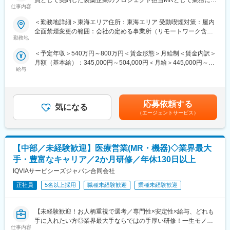
員として契約した製薬企業のプロジェクト担当MRとして業務に従
仕事内容
事していただきます。内資・外資の新薬メーカー、ジェネリック
■入社後も強力なバックアップを受けられます！
メーカーなどプロジェクトは多岐に渡りますので、今までの経験
CSOは本部のバックアップ体制が何より重要です。1人のプロジ
＜勤務地詳細＞東海エリア住所：東海エリア 受動喫煙対策：屋内
を活かせる環境が整っています。
ェクトマネージャーが管理する営業は約20名程度であり、相談事
全面禁煙変更の範囲：会社の定める事業所（リモートワーク含
■営業スタイル：担当エリアの医療機関（開業医、病院）を訪問し
があればいつでも連絡できる距離感です。1～2カ月に一度の面談
勤務地
む）
て、医師、薬剤師に課題解決するための医薬品情報を提供、副作
も実施しており、日々の業務だけでなく中長期的な視点での相談
＜予定年収＞540万円～800万円＜賃金形態＞月給制＜賃金内訳＞
用情報を収集を行っていただきます。
も可能です。また、クライアント・社内評価に基いた明確な評価
月額（基本給）：345,000円～504,000円＜月給＞445,000円～
・新薬のプロモーション
制度により、キャリアや年収アップに向けた目標を定めやすい環
給与
654,000円（一律手当を含む）＜昇給有無＞有＜残業手当＞有＜
・長期収載品の市場拡大
境です。
給与補足＞※別途営業日当有（年間約40万円／1日2000円／4時間
・ジェネリック医薬品のプロモーション
以上外勤の場合）※能力・前給などを考慮し、規定により決定しま
※1プロジェクトを約2年程度担当します。
■基本的に稼働率は100%！
す。※その他の手当は「待遇・福利厚生」欄をご参照ください。昇
※プロジェクトマネージャー、スーパーバイザー(SV)より、日々の
常時、待機期間が発生することが無いよう隙間なくアサインをし
応募依頼する
気になる
給：年1回★頑張りに応じて年収UP★赴任先の評価次第で大幅に
活動についてフォローを受けられる環境です。全国にSVを配置
ています。これも比較的少数規模に抑えて運営を行っているから
（エージェントサービス）
年収をUPできます。（年2回業績給改定）賃金はあくまでも目安
し、素早くフォローができる体制をとっています。
こそ実現ができていることであり、強みの部分です。
の金額であり、選考を通じて上下する可能性があります。月給(月
■キャリアパス：コントラクトMRとしての働き方以外にも、スキ
額)は固定手当を含めた表記です。
ルアップを図りプロジェクトマネージャー等のマネジメント業
■数字で見るEPファーマライン（2025年10月時点）：
【中部／未経験歓迎】医療営業(MR・機器)◇業界最大
務、あるいは本社スタッフとしてMR経験を活かした業務に就くな
・従業員数1400名以上／入社3年以内の離職率6%
どのキャリアパスもございます。
・男女比4:6
手・豊富なキャリア／2か月研修／年休130日以上
■特徴：
・有給取得率70%
IQVIAサービシーズジャパン合同会社
(1)充実した教育体制：
・産休産後休暇取得率100%／育休復帰率95%
・製品研修（約2週間～2ヶ月、プロジェクトによる）：入社オリ
正社員
5名以上採用
職種未経験歓迎
業種未経験歓迎
・医療系有資格者：1040名在籍
エンテーション後に配属先プロジェクトの製薬メーカーにて製品
・従業員平均年齢：従業員平均年齢37.1歳
研修を受けていただきます。
【未経験歓迎！お人柄重視で選考／専門性×安定性×給与、どれも
・継続教育：APS COLLEGEという当社オリジナルの教育システ
変更の範囲：会社の定める業務
手に入れたい方◎業界最大手ならではの手厚い研修！一生モノの
ムがございます。まず、G（ジェネラル）MRとして基礎を身に着
仕事内容