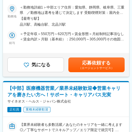
スキルを磨く／マーケ・コンサル・管理部門など将来のキャリア
けていただき、専門領域を磨いていただいたりビジネスコースに
パス豊富】
て「医療経営士」の取得を目指していただくことも可能です。
＜勤務地詳細1＞中部エリア住所：愛知県、静岡県、岐阜県、三重
(2)プロジェクトマネジメント体制：プロジェクトマネージャー、
県 ／勤務地は選考を通じて決定します 受動喫煙対策：屋内全面
＼そもそも「MR」とは？／
スーパーバイザーが日々の活動をフォローします。定期的な連絡
勤務地
禁煙＜勤務地詳細2＞本社住所：東京都港区高輪4-10-18 京急第1
【最寄り駅】
「医薬情報提供者」と呼ばれる専門資格を取得して活動する営業
や面談のほか、必要に応じて素早くバックアップに入るなど、MR
ビル勤務地最寄駅：JR各線／品川駅受動喫煙対策：屋内全面禁煙
品川駅、高輪台駅、北品川駅
職です。IQVIAのお客様である国内医薬品メーカーにて、医薬品の
として結果を出せるように万全のサポート体制を整えています。
変更の範囲：会社の定める事業所
営業活動を行っていただきます。
(3)豊富なプロジェクト数、50社を超える多数の取引メーカー：同
＜予定年収＞550万円～620万円＜賃金形態＞月給制特記事項なし
人々の命を守る商材に携わるため、社会貢献性と安定性を兼ね備
業他社と比較しても、多くのプロジェクト数があり、様々なご経
＜賃金内訳＞月額（基本給）：250,000円～305,000円その他固定
えたお仕事です。
験を活かしていただくことが可能です。20代～60代までの幅広い
給与
手当/月：35,000円＜月給＞285,000円～340,000円＜昇給有無＞
年代のMRの方が活躍されています。
有＜残業手当＞無＜給与補足＞【残業手当について】管理監督者
■入社後の流れ
■中途入社社員の年収例
の承認の上、研究会、顧客との会議等が発生する場合、別途残業
まずはご入社から2か月間MR導入研修を受講し、MR資格を取得
・入社3年目（MR経験者）28歳：642万（月給＋日当＋住宅手
手当支給する。【補足】プロジェクト稼働手当(35,000円)、外勤
応募依頼する
していただきます。
当）
気になる
日当（1日1,500円／外勤3.5時間以上）■変動賞与制（6月・12
（エージェントサービス）
資格取得と聞くとハードルが高く思われる方もいるかもしれませ
・入社5年目（MR経験者）33歳：712万（月給＋日当＋住宅手
月・3月）※平均実績6ヶ月分■インセンティブ：3月（対象者）賃
んが、当社の取得率は業界平均より20%ほど高い95%程度を維持
当）
金はあくまでも目安の金額であり、選考を通じて上下する可能性
しています。
があります。月給(月額)は固定手当を含めた表記です。
文理問わず一から学べる環境を整えているため、専門知識は入社
変更の範囲：会社の定める業務
【中部】医療機器営業／業界未経験歓迎◆営業キャリ
後に身に付ける意欲があれば問題ございません。
アを磨きたい方へ！サポート・キャリアパス充実
社員の活躍事例についての詳細は、是非こちらのURLも併せてご
覧ください。
サイネオス・ヘルス・ジャパン株式会社
https://healthcarecareerpark.iqvia.com/
正社員
業種未経験歓迎
■具体的な業務
すでに取引のある病院の医師や薬剤師に向け、医薬品の効果や副
【業界未経験者も多数活躍／あなたのキャリアを一緒に考えます
作用・適切な使用方法などの情報を提供し、薬剤のプロモーショ
◎／丁寧なサポートでスキルアップ／エリア限定で就労可】