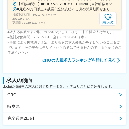
【研修期間中】■BREXA ACADEMY―Clinical（自社研修センター）／東京都新宿区西新宿2-7-1 新宿第一生命ビルディング3F└都営大江戸線「都庁前駅」A7出口から徒歩1～2分└東京メトロ丸ノ内線「西新宿駅」2番出口から徒歩5分└JR山手線など「新宿駅」西口から徒歩10～12分【研修終了後】＜転勤なし！在宅・フルリモート案件多数！＞□東京・神奈川・埼玉・千葉などの各プロジェクト先★東京都23区内で勤務できる方を積極採用中！※変更の範囲、上記を除く当社関連勤務地※週に数回リモートワーク（在宅勤務）可能なプロジェクトもあります。※将来的にプロジェクトによって異なりますがフルリモートも可能です。※プロジェクト先により異なりますが、最寄駅から徒歩5～10分圏内の駅チカオフィスです。
■月給24万円以上＋残業代全額支給※3ヵ月の試用期間があります。入社後6ヵ月間は、月給23万円となります。それ以外の待遇に変更はありません。入社半年後には必ず月給24万円へ一律で昇給します！【年収例】年収350万円／経験2年（20代）年収480万円／経験4年（30代）年収720万円／経験10年（30代）
掲載予定期間：
2026/7/2（木）
〜
2026/9/2（水）
気になる
更新日：
2026/7/23（木）
※求人応募数の多い順にランキングしています（非公開求人は除く）。
※集計対象期間：2026/7/31（金）～2026/8/6（木）
※事情により掲載終了予定日よりも前に求人募集が終了していることもご
ざいます。その場合は当サイトから応募はできませんので、あらかじめご
了承ください。
CRO
の人気求人ランキングを詳しく見る
求人の傾向
dodaに掲載中の求人に関するデータを、カテゴリごとにご紹介します。
CRO
岐阜県
完全週休2日制