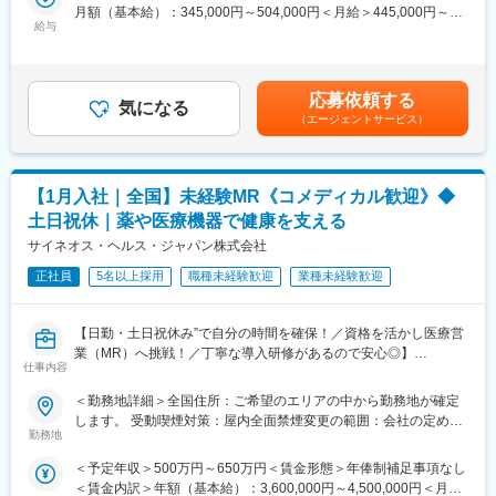
も可能です。また、クライアント・社内評価に基いた明確な評価
月額（基本給）：345,000円～504,000円＜月給＞445,000円～
・新薬のプロモーション
制度により、キャリアや年収アップに向けた目標を定めやすい環
給与
654,000円（一律手当を含む）＜昇給有無＞有＜残業手当＞有＜
・長期収載品の市場拡大
境です。
給与補足＞※別途営業日当有（年間約40万円／1日2000円／4時間
・ジェネリック医薬品のプロモーション
以上外勤の場合）※能力・前給などを考慮し、規定により決定しま
※1プロジェクトを約2年程度担当します。
■基本的に稼働率は100%：常時、待機期間が発生することが無い
す。※その他の手当は「待遇・福利厚生」欄をご参照ください。昇
※プロジェクトマネージャー、スーパーバイザー(SV)より、日々の
応募依頼する
よう隙間なくアサインをしています。これも比較的少数規模に抑
気になる
給：年1回★頑張りに応じて年収UP★赴任先の評価次第で大幅に
活動についてフォローを受けられる環境です。全国にSVを配置
えて運営を行っているからこそ実現ができていることであり、強
（エージェントサービス）
年収をUPできます。（年2回業績給改定）賃金はあくまでも目安
し、素早くフォローができる体制をとっています。
みの部分です。
の金額であり、選考を通じて上下する可能性があります。月給(月
■組織：約600名のコントラクトMRが在籍しています。社長をは
額)は固定手当を含めた表記です。
じめ、役員クラスが元MR出身のためMRのキャリアや育成、長期
変更の範囲：会社の定める業務
【1月入社｜全国】未経験MR《コメディカル歓迎》◆
就業について力を入れている企業です。
■特徴：
土日祝休｜薬や医療機器で健康を支える
(1)充実した教育体制：
サイネオス・ヘルス・ジャパン株式会社
・製品研修（約2週間～2ヶ月、プロジェクトによる）：入社オリ
エンテーション後に配属先プロジェクトの製薬メーカーにて製品
正社員
5名以上採用
職種未経験歓迎
業種未経験歓迎
研修を受けていただきます。
・継続教育：入社時に配属先の製薬会社で行なわれますが、その
【日勤・土日祝休み”で自分の時間を確保！／資格を活かし医療営
他、横断研修、eラーニングの研修等も受けることが可能です。
業（MR）へ挑戦！／丁寧な導入研修があるので安心◎】
・オンコロジー専門MR育成プログラム、IBD専門育成プログラ
仕事内容
ム、CNS専門育成プログラムなどがあり、専門領域MRの育成も
《資格と想いがあれば活躍できる！》
しています。
＜勤務地詳細＞全国住所：ご希望のエリアの中から勤務地が確定
「誰かのためになる仕事がしたい」「社会貢献につながる仕事を
(2)プロジェクトマネジメント体制：プロジェクトマネージャー、
します。 受動喫煙対策：屋内全面禁煙変更の範囲：会社の定める
したい」という想いがあればOK！当社には、臨床経験を活かして
スーパーバイザーが日々の活動をフォローします。定期的な連絡
勤務地
事業所
医療営業にチャレンジし活躍しているメンバーが多数在籍してい
や面談のほか、必要に応じて素早くバックアップに入るなど、MR
＜予定年収＞500万円～650万円＜賃金形態＞年俸制補足事項なし
ます。
として結果を出せるように万全のサポート体制を整えています。
＜賃金内訳＞年額（基本給）：3,600,000円～4,500,000円＜月額
これまでの経験を活かして新たなフィールドで活躍したい方を歓
(3)豊富なプロジェクト数、50社を超える多数の取引メーカー：同