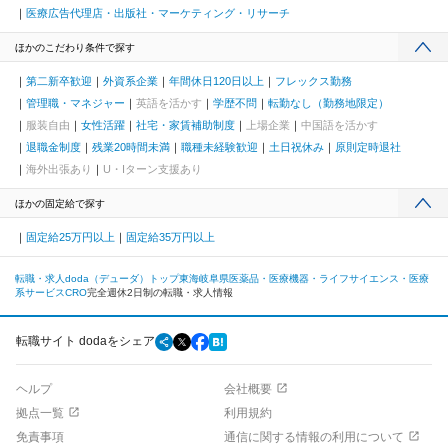
医療広告代理店・出版社・マーケティング・リサーチ
ほかのこだわり条件で探す
第二新卒歓迎
外資系企業
年間休日120日以上
フレックス勤務
管理職・マネジャー
英語を活かす
学歴不問
転勤なし（勤務地限定）
服装自由
女性活躍
社宅・家賃補助制度
上場企業
中国語を活かす
退職金制度
残業20時間未満
職種未経験歓迎
土日祝休み
原則定時退社
海外出張あり
U・Iターン支援あり
ほかの固定給で探す
固定給25万円以上
固定給35万円以上
転職・求人doda（デューダ）トップ
東海
岐阜県
医薬品・医療機器・ライフサイエンス・医療
系サービス
CRO
完全週休2日制の転職・求人情報
転職サイト dodaをシェア
ヘルプ
会社概要
拠点一覧
利用規約
免責事項
通信に関する情報の利用について