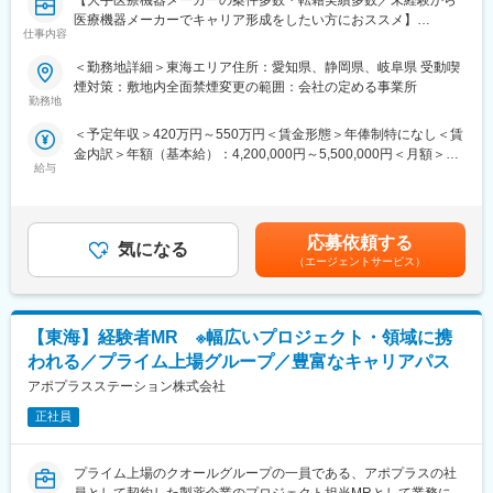
【大手医療機器メーカーの案件多数・転籍実績多数／未経験から
負担が軽減できます。2ndプロジェクト以降も希望や適性に応じ
医療機器メーカーでキャリア形成をしたい方におススメ】
仕事内容
て、アサインを検討します。
■概要：
＜勤務地詳細＞東海エリア住所：愛知県、静岡県、岐阜県 受動喫
■キャリアの選択肢を広げる働き方：
入社後は配属前研修を受けたのち、当社クライアントである医療
煙対策：敷地内全面禁煙変更の範囲：会社の定める事業所
スペシャリティ領域への挑戦、新薬PJなど市場価値を高める機
機器メーカーへ配属され、その企業の名刺をもって営業活動を行
勤務地
会、自身の強みを活かしたPJ相談などが可能です。定期的な面談
っていただきます。※雇用元はEPファーマライン正社員雇用
＜予定年収＞420万円～550万円＜賃金形態＞年俸制特になし＜賃
を通じて、その時々に応じたプロジェクトを提示するなどフレキ
金内訳＞年額（基本給）：4,200,000円～5,500,000円＜月額＞
シブルにキャリアが形成できます。その他、本社部門（マネージ
カテーテル、検査機器、電子カルテ、中には医療系Saas製品など
給与
350,000円～458,333円（12分割）＜昇給有無＞有＜残業手当＞有
ャー、研修部門など）への道もあります。
幅広いアサイン先の中から面談を積み重ね、あなたの希望するキ
賃金はあくまでも目安の金額であり、選考を通じて上下する可能
ャリアや働き方、勤務場所に最も適したご提案をさせていただき
性があります。月給(月額)は固定手当を含めた表記です。
■明確な評価制度：
ます。
自身の成果や頑張りが客観的に評価され、年収に反映されます。
応募依頼する
気になる
また、在籍年数が増えると永年勤続報奨金や四半期一時金などの
少しでも医療業界でキャリア形成したい！というお気持ちのある
（エージェントサービス）
手当もアップします。つまり、やりがいや努力がきちんと報われ
方はカジュアル面談からの参加でも構いませんので一度ご応募く
る報酬制度になっています。
ださい！
【サポート体制】
【東海】経験者MR ※幅広いプロジェクト・領域に携
■優良案件多数◎
配属後は担当マネージャーが丁寧に支援します。日々の仕事の悩
他では見かけないような大手メーカーの案件や最先端製品の案件
われる／プライム上場グループ／豊富なキャリアパス
みや、キャリア形成の相談等、伴走者として活躍をサポートしま
を保有しています。また、原則的に一時的な補充要員としてでは
アポプラスステーション株式会社
す。また知識・スキルレベルを上げるために様々な研修をご用意
なく将来的なメーカーへの転籍（メーカー雇用への切り替え）も
しています。
視野に入れた内容でPJを受諾しています。これを可能にしている
正社員
背景としては、他社CSOに比べて、比較的少数規模を保って運営
変更の範囲：会社の定める業務
を行っているからこそプロジェクトマネージャーの目が行き届く
プライム上場のクオールグループの一員である、アポプラスの社
環境を整えることができ、顧客からの信頼が厚いためです。