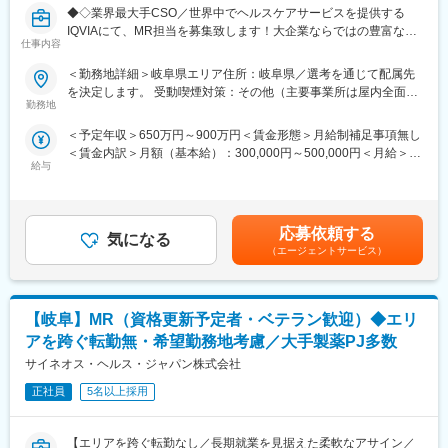
◆◇業界最大手CSO／世界中でヘルスケアサービスを提供する
平均2年前後の医療機器営業プロジェクトが終了したのちは、また
IQVIAにて、MR担当を募集致します！大企業ならではの豊富なキ
別の医療機器プロジェクトに挑戦することも可能ですし、医薬品
仕事内容
ャリアパスがございます◆◇
営業であるMRのプロジェクトに参加していただくことも可能で
す。
＜勤務地詳細＞岐阜県エリア住所：岐阜県／選考を通じて配属先
【具体的な業務詳細】
医療営業として専門性を磨き管理職を目指すのはもちろん、他事
を決定します。 受動喫煙対策：その他（主要事業所は屋内全面禁
国内トップクラスのプロジェクト受託実績を誇る当社の一員とし
業部やグループ会社への異動実績も豊富にございます。（※病院の
勤務地
煙）変更の範囲：会社の定める事業所
て、医薬品PJなどを中心にクライアントビジネス拡大に貢献して
経営コンサル、医薬品メーカーのマーケティング支援、人事担当
＜予定年収＞650万円～900万円＜賃金形態＞月給制補足事項無し
いただきます。
者などの管理部門）
＜賃金内訳＞月額（基本給）：300,000円～500,000円＜月給＞
・担当エリアの訪問医療施設のターゲティング、担当医療施設へ
営業経験を活かして様々なキャリアプランを実現できるのは、当
給与
300,000円～500,000円＜昇給有無＞有＜残業手当＞無＜給与補足
の訪問計画作成、担当医療施設への訪問、医療従事者とのリレー
社ならではの強みです。
＞【残業手当について】管理監督者の承認の上、研究会、顧客と
ション構築
の会議等が発生する場合、別途残業手当支給する。【補足】プロ
・卸への訪問、同行、卸 MSとのリレーション構築
■どなたでもキャッチアップが可能な環境です！：
ジェクト稼働手当(35,000円)、外勤日当（1日1,500円／外勤3.5時
・医療従事者向けの説明会の企画・実施、医師同士のコミュニケ
文理問わず一から学べる環境を整えているため、専門知識は入社
応募依頼する
気になる
間以上）■変動賞与制（6月・12月・3月）※平均実績6ヶ月分■イン
ーション推進のための研究会・勉強会の立ち上げ、講演会の企
後に身に付ける意欲があれば問題ございません。 社員の活躍事例
（エージェントサービス）
センティブ：3月（対象者）賃金はあくまでも目安の金額であり、
画・運営 等
についての詳細は、是非こちらのURLも併せてご覧ください。
選考を通じて上下する可能性があります。月給(月額)は固定手当を
※勤務地については、選考内で希望を伺ったうえで決定します。
https://healthcarecareerpark.iqvia.com/
含めた表記です。
【岐阜】MR（資格更新予定者・ベテラン歓迎）◆エリ
＼IQVIAでMRとして働く魅力／
変更の範囲：会社の定める業務
（１）充実の待遇：同業他社の中でも平均給与の高さや非課税の
アを跨ぐ転勤無・希望勤務地考慮／大手製薬PJ多数
日当の支給の他、退職金や団体保険制度、単身赴任手当や月1回の
サイネオス・ヘルス・ジャパン株式会社
帰省交通費の支給など福利厚生が充実しており、長期就業される
社員が多いのも特徴です。
正社員
5名以上採用
（２）豊富なキャリアップの機会があります： MRとして専門性
を磨き、管理職を目指していただく方も多くございますし、社内
【エリアを跨ぐ転勤なし／長期就業を見据えた柔軟なアサイン／
公募制度も充実しておりますので、IQVIAが展開している他の事業