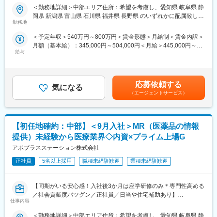
メーカーなどプロジェクトは多岐に渡りますので、今までの経験
＜勤務地詳細＞中部エリア住所：希望を考慮し、愛知県 岐阜県 静
・現場配属後も月1回以上の面談を設けており、成果を出すための
を活かせる環境が整っています。
岡県 新潟県 富山県 石川県 福井県 長野県 のいずれかに配属致しま
フォロー体制を整えております。
■営業スタイル：担当エリアの医療機関（開業医、病院）を訪問し
勤務地
す。受動喫煙対策：屋内全面禁煙変更の範囲：会社の定める事業
★入社同期がいるため、一緒に頑張れる環境です！専門性の高い
て、医師、薬剤師に課題解決するための医薬品情報を提供、副作
所（リモートワーク含む）
営業職が目指せます。
＜予定年収＞540万円～800万円＜賃金形態＞月給制＜賃金内訳＞
用情報を収集を行っていただきます。
月額（基本給）：345,000円～504,000円＜月給＞445,000円～
・新薬のプロモーション
■魅力ポイント：
給与
654,000円（一律手当を含む）＜昇給有無＞有＜残業手当＞有＜
・長期収載品の市場拡大
＜安定性＞
給与補足＞※別途営業日当有（年間約40万円／1日2000円／4時間
・ジェネリック医薬品のプロモーション
・誰にとっても必要不可欠な医療業界は、景気の影響に左右され
以上外勤の場合）※能力・前給などを考慮し、規定により決定しま
※1プロジェクトを約2年程度担当します。
にくく、安定した売上を誇っています。
す。※その他の手当は「待遇・福利厚生」欄をご参照ください。昇
※プロジェクトマネージャー、スーパーバイザー(SV)より、日々の
応募依頼する
・当社は、東証プライム上場以来、10期連続で増収中のクオール
気になる
給：年1回★頑張りに応じて年収UP★赴任先の評価次第で大幅に
活動についてフォローを受けられる環境です。全国にSVを配置
（エージェントサービス）
グループに属しており、主力事業を担っています。
年収をUPできます。（年2回業績給改定）賃金はあくまでも目安
し、素早くフォローができる体制をとっています。
の金額であり、選考を通じて上下する可能性があります。月給(月
■キャリアパス：コントラクトMRとしての働き方以外にも、スキ
＜社会貢献度の高さ＞
額)は固定手当を含めた表記です。
ルアップを図りプロジェクトマネージャー等のマネジメント業
自身の売上・営業活動が患者さんのQOLの向上や病気から救うこ
【初任地確約：中部】＜9月入社＞MR（医薬品の情報
務、あるいは本社スタッフとしてMR経験を活かした業務に就くな
とに繋がるため、やりがいをもって営業できます。
どのキャリアパスもございます。
提供）未経験から医療業界◇内資×プライム上場G
■特徴：
アポプラスステーション株式会社
＜頑張りは適切に評価＞
(1)充実した教育体制：
成果に応じた評価制度が整っており、頑張り次第で大幅な年収UP
・製品研修（約2週間～2ヶ月、プロジェクトによる）：入社オリ
正社員
5名以上採用
職種未経験歓迎
業種未経験歓迎
も目指せます。
エンテーション後に配属先プロジェクトの製薬メーカーにて製品
研修を受けていただきます。
■福利厚生（転勤を伴う場合）：
【同期がいる安心感！入社後3か月は座学研修のみ＊専門性高める
・継続教育：APS COLLEGEという当社オリジナルの教育システ
＜社宅制度（法人契約）＞
／社会貢献度バツグン／正社員／日当や住宅補助あり】
ムがございます。まず、G（ジェネラル）MRとして基礎を身に着
・家賃：一部会社負担
仕事内容
けていただき、専門領域を磨いていただいたりビジネスコースに
・住居契約初期経費：会社負担（上限設定あり）
★本ポジションは、未経験から医療業界で活躍できます！
て「医療経営士」の取得を目指していただくことも可能です。
＜勤務地詳細＞中部エリア住所：希望を考慮し、愛知県 岐阜県 静