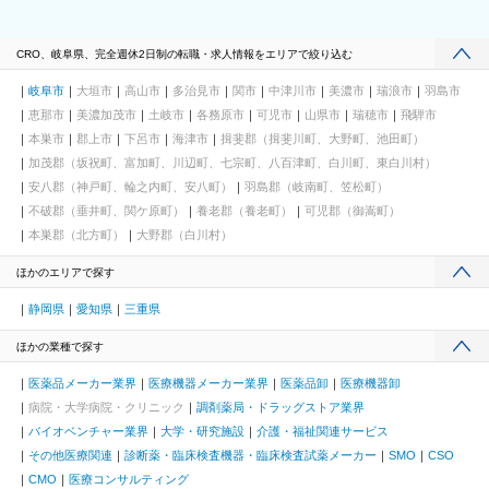
CRO、岐阜県、完全週休2日制の転職・求人情報をエリアで絞り込む
岐阜市
大垣市
高山市
多治見市
関市
中津川市
美濃市
瑞浪市
羽島市
恵那市
美濃加茂市
土岐市
各務原市
可児市
山県市
瑞穂市
飛騨市
本巣市
郡上市
下呂市
海津市
揖斐郡（揖斐川町、大野町、池田町）
加茂郡（坂祝町、富加町、川辺町、七宗町、八百津町、白川町、東白川村）
安八郡（神戸町、輪之内町、安八町）
羽島郡（岐南町、笠松町）
不破郡（垂井町、関ケ原町）
養老郡（養老町）
可児郡（御嵩町）
本巣郡（北方町）
大野郡（白川村）
ほかのエリアで探す
静岡県
愛知県
三重県
ほかの業種で探す
医薬品メーカー業界
医療機器メーカー業界
医薬品卸
医療機器卸
病院・大学病院・クリニック
調剤薬局・ドラッグストア業界
バイオベンチャー業界
大学・研究施設
介護・福祉関連サービス
その他医療関連
診断薬・臨床検査機器・臨床検査試薬メーカー
SMO
CSO
CMO
医療コンサルティング