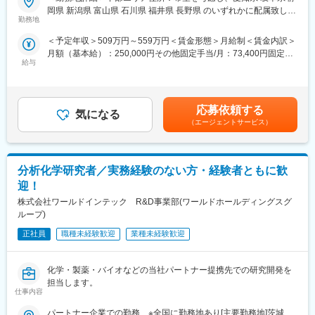
・入居時の引越し費用：会社負担（会社指定業者）
・医療を通じて社会に貢献したい
(2)プロジェクトマネジメント体制：プロジェクトマネージャー、
岡県 新潟県 富山県 石川県 福井県 長野県 のいずれかに配属致しま
・仕事を通じて学びを深め自己の成長を実感したい
スーパーバイザーが日々の活動をフォローします。定期的な連絡
勤務地
す。受動喫煙対策：屋内全面禁煙変更の範囲：会社の定める事業
変更の範囲：会社の定める業務
・専門職として知識、技能を身に付けたい
や面談のほか、必要に応じて素早くバックアップに入るなど、MR
所
＜予定年収＞509万円～559万円＜賃金形態＞月給制＜賃金内訳＞
・内資系の安定企業で働きたい
として結果を出せるように万全のサポート体制を整えています。
月額（基本給）：250,000円その他固定手当/月：73,400円固定残
という方にはおススメです！
(3)豊富なプロジェクト数、50社を超える多数の取引メーカー：同
給与
業手当/月：101,200円（固定残業時間40時間0分/月）超過した時
＜2人に1人は未経験入社、75%は異業種からの転職者です＞
業他社と比較しても、多くのプロジェクト数があり、様々なご経
間外労働の残業手当は追加支給＜月給＞424,600円（一律手当を
験を活かしていただくことが可能です。20代～60代までの幅広い
含む）＜昇給有無＞有＜残業手当＞有＜給与補足＞※能力・前給な
■職務内容：
年代のMRの方が活躍されています。
どを考慮し、規定により決定します。※年収の他に別途日当（月額
MR（医薬情報担当者）として、ドクターや医薬品卸へ訪問、医薬
■中途入社社員の年収例
応募依頼する
気になる
3～4万円）・諸手当有昇給：年1回★頑張りに応じて年収UP★赴
品に関する情報提供を行います。
・入社3年目（MR経験者）28歳：642万（月給＋日当＋住宅手
（エージェントサービス）
任先の評価次第で大幅に年収をUPできます。（年2回業績給改
当）
定）賃金はあくまでも目安の金額であり、選考を通じて上下する
＜MRとは＞
・入社5年目（MR経験者）33歳：712万（月給＋日当＋住宅手
可能性があります。月給(月額)は固定手当を含めた表記です。
医薬品販売に際し、医師への医薬品の効果、効能、副作用を情報
当）
分析化学研究者／実務経験のない方・経験者ともに歓
提供がミッションです。
医薬品は「どの成分に、どのような効果があって、誰に使うと良
変更の範囲：会社の定める業務
迎！
いのか」などの情報が付加されて、初めて効果的に使うことがで
株式会社ワールドインテック R&D事業部(ワールドホールディングスグ
きます。医師への適切な医薬品情報の提供を通じて、患者さんの
ループ)
治療、地域医療課題に貢献することができます。
正社員
職種未経験歓迎
業種未経験歓迎
■安心の研修体制：
・入社から3か月間：座学研修（導入教育）のみ
化学・製薬・バイオなどの当社パートナー提携先での研究開発を
└医薬品や医療業界、営業方法についての知識を身につけます。
担当します。
・導入教育終了後は、Web講義、e-Learning、集合研修を組み合
仕事内容
わせて行う、MR認定試験に100％を担保する対策講座がありま
す。
パートナー企業での勤務 ※全国に勤務地あり[主要勤務地]茨城