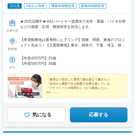
正社員
5名以上採用
職種未経験歓迎
業種未経験歓迎
変更の範囲：会社の定める業務
★20代活躍中★当社パートナー提携先で化学・製薬・バイオ分野
などの基礎・応用・開発研究を担当します。
仕事内容
【希望勤務地は選考時にヒアリング】関東、関西、東海のプロジ
ェクト先あり！【主要勤務地】東京、神奈川、千葉、埼玉、静
勤務地
岡、愛知、三重、滋賀、京都、大阪、兵庫＼NEW！エリア制度導
入／全国でスキルを伸ばしたい方も、好きな場所で研究をしたい
【年収420万円】25歳
方も、ご希望をお聞かせください！詳細は選考時にご案内いたし
【年収500万円】30歳
ます。
給与
「無理なく安定した環境で腰を据えて働きたい」
「自宅から通勤できる範囲で仕事を探している」
「プライベートの時間をしっかり確保したい」
etc……
自分の時間をしっかり確保しながら、研究者として長く
働ける様々な制度が整っています☆
気になる
応募する