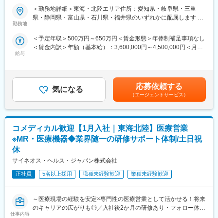
大手企業で安定就業】
論可能です。）
＜勤務地詳細＞東海・北陸エリア住所：愛知県・岐阜県・三重
・転勤は東北・関東などエリア単位内で限定することができ、一
県・静岡県・富山県・石川県・福井県のいずれかに配属します 受
■ 仕事概要
方的に配属エリアを決定されることもありません。
勤務地
動喫煙対策：屋内全面禁煙変更の範囲：会社の定める事業所
未経験から、医療業界の専門職であるMR（医薬情報担当者）とし
※CSOとは…
＜予定年収＞500万円～650万円＜賃金形態＞年俸制補足事項なし
てキャリアをスタートできるポジションです。
医療機器・製薬メーカーのセールス領域を支援する業種です。自
＜賃金内訳＞年額（基本給）：3,600,000円～4,500,000円＜月額
当社は製薬・医療機器メーカーの営業業務を担う
社の社員を取引先企業に派遣し、派遣先の営業として活躍いただ
給与
＞300,000円～375,000円（12分割）＜昇給有無＞有＜残業手当＞
「CSO（Contract Sales Organization）」で、多くの未経験者が
くことでメーカーを支援しています。
有＜給与補足＞同社は年俸制になります。別途以下のような手当
MRとして活躍し、その後メーカー正社員へ転籍した実績も豊富で
（同社の正社員として、派遣先で就業するイメージです）
があります。・プロジェクト賞与：会社及び個人業績により変
す。
動・四半期一時金：10万円（四半期に1回、10万円程度支給）※た
2カ月の集中研修で業界の基礎から学べるため、医療業界が初めて
■研修体制
応募依頼する
気になる
だし支給条件有。他、永続勤務報奨金（3年勤務5万円支給、5年
の方でも安心して挑戦できます。
プロジェクトごとに異なりますが、同社または配属先のメーカー
（エージェントサービス）
勤務10万円…）ございます。賃金はあくまでも目安の金額であ
営業職ならではの「提案スキル」だけでなく、専門知識を持って
にて研修が十分にございます。
り、選考を通じて上下する可能性があります。月給(月額)は固定手
医師などに提案するため、市場では需要が高まり、希少性も増し
プロジェクト配属後もマネージャーが丁寧に支援します。日々の
当を含めた表記です。
ています。
仕事の悩みやキャリア相談だけでなく、業務に不安がある際など
コメディカル歓迎【1月入社｜東海北陸】医療営業
もしっかりとケアします。業界でも特に支援が手厚いと評判で
・MRとは
す。
※MR・医療機器◆業界随一の研修サポート体制/土日祝
主に医師や薬剤師等へ、担当製品の情報提供を行います。担当施
休
設の患者様に応じた情報提供や、担当製品の処方後の情報収集を
◇LINEの企業アカウントから、沿革・事業内容・先輩社員インタ
サイネオス・ヘルス・ジャパン株式会社
行います。
ビュー等が閲覧可能です◇
※MRだけでなく、医療機器営業職としてアサインされる可能性も
https://liff.line.me/1655046877-Gm8rqdqY/landing?
正社員
5名以上採用
職種未経験歓迎
業種未経験歓迎
ございます。
follow=%40124wcdmz&lp=SS7pcT&liff_id=1655046877-
Gm8rqdqY
■ 丁寧な研修・支援体制
～医療現場の経験を安定×専門性の医療営業として活かせる！将来
入社後は2カ月間の研修（オンライン・対面両方）があります。基
変更の範囲：会社の定める業務
のキャリアの広がりも◎／入社後2か月の研修あり・フォロー体制
仕事内容
本的なビジネスマナーから、医療営業として必要な知識まで、同
充実～