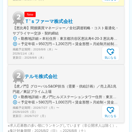
担当はエリアごとに異なりますが数件～数十件が多いです。
■仕事の魅力：
New
治療部位や手順に合わせて多様な製品を展開する中で、患者さん
Ｔ’ｓファーマ株式会社
には治療効果とQOLの向上を、ドクターには手技において最大限
【恵比寿】間接購買マネージャー／全社調達戦略・コスト最適化・
のパフォーマンスを発揮できる製品を提供することを目指してい
サプライヤー交渉・契約締結
ます。中でもMRは製品情報提供のみならず、販売した医療機器が
＜勤務地詳細＞本社住所：東京都渋谷区恵比寿4-20-3 恵比寿ガーデンプレイスタワー18F勤務地最寄駅：各線／恵比寿駅受動喫煙対策：屋内全面禁煙変更の範囲：会社の定める事業所（リモートワーク含む）
安全に使用されるために研修会を開催しり、使用にあたってのト
＜予定年収＞950万円～1,200万円＜賃金形態＞月給制月給制。ご経験等により変動あり、当社既定により決定。＜賃金内訳＞月額（基本給）：688,000円～869,000円＜月給＞688,000円～869,000円＜昇給有無＞有＜残業手当＞有＜給与補足＞ご経験等により変動あり、当社既定により決定。業績賞与年1回、昇給年1回。賃金はあくまでも目安の金額であり、選考を通じて上下する可能性があります。月給(月額)は固定手当を含めた表記です。
レーニングの機会を提供するなど重要な役割を担っているため、
掲載予定期間：
2026/8/6（木）
〜
やりがいを感じられます。
2026/11/4（水）
気になる
更新日：
2026/8/6（木）
変更の範囲：会社の定める業務
テルモ株式会社
【虎ノ門】グローバルS&OP担当（需要・供給計画）／売上高1兆
円超／東証プライム上場
＜勤務地詳細＞虎ノ門ヒルズステーションタワー住所：東京都港区虎ノ門２丁目６－１ 虎ノ門ヒルズ ステーションタワー 受動喫煙対策：敷地内喫煙可能場所あり変更の範囲：会社の定める事業所
＜予定年収＞590万円～1,000万円＜賃金形態＞月給制＜賃金内訳＞月額（基本給）：279,000円～534,000円＜月給＞279,000円～534,000円＜昇給有無＞有＜残業手当＞有＜給与補足＞※上記年収はあくまでも目安の金額であり、選考を通じて経験、能力等を考慮し同社規定により決定します。■賞与あり（年2回）■昇給・昇格あり（年1回）■職位：一般職～主任職賃金はあくまでも目安の金額であり、選考を通じて上下する可能性があります。月給(月額)は固定手当を含めた表記です。
掲載予定期間：
2026/7/27（月）
〜
2026/10/25（日）
気になる
更新日：
2026/7/27（月）
※求人応募数の多い順にランキングしています（非公開求人は除く）。
※集計対象期間：2026/8/2（日）～2026/8/8（土）