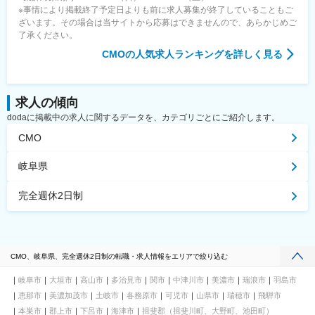
※事情により掲載終了予定日よりも前に求人募集が終了していることもご
ざいます。その場合は当サイトから応募はできませんので、あらかじめご
了承ください。
CMO
の人気求人ランキングを詳しく見る
求人の傾向
dodaに掲載中の求人に関するデータを、カテゴリごとにご紹介します。
CMO
岐阜県
完全週休2日制
CMO、岐阜県、完全週休2日制の転職・求人情報をエリアで絞り込む
岐阜市
大垣市
高山市
多治見市
関市
中津川市
美濃市
瑞浪市
羽島市
恵那市
美濃加茂市
土岐市
各務原市
可児市
山県市
瑞穂市
飛騨市
本巣市
郡上市
下呂市
海津市
揖斐郡（揖斐川町、大野町、池田町）