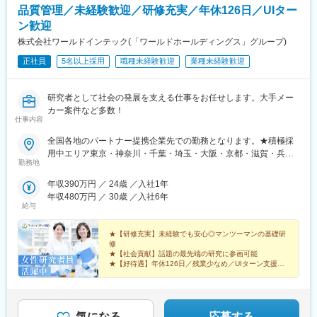
品質管理／未経験歓迎／研修充実／年休126日／UIター
ン歓迎
株式会社ワールドインテック(「ワールドホールディングス」グループ)
正社員
5名以上採用
職種未経験歓迎
業種未経験歓迎
研究者として社会の発展を支える仕事をお任せします。大手メー
カー案件など多数！
仕事内容
全国各地のパートナー提携企業先での勤務となります。★積極採
用中エリア東京・神奈川・千葉・埼玉・大阪・京都・滋賀・兵
勤務地
庫・愛知・三重・福岡※北海道・沖縄県を除く45都府県に多彩な
プロジェクトを用意。※勤務地は希望を最大限考慮して決定しま
年収390万円 ／ 24歳 ／入社1年
す。※U・Iターン歓迎！住宅補助あり（月6万7000円まで会社補
年収480万円 ／ 30歳 ／入社6年
助）＼NEW！エリア制度導入／全国でスキルを伸ばしたい方も、
給与
好きな場所で研究をしたい方も、ご希望をお聞かせください！詳
細は選考時にご案内いたします。【配属先企業の一例】中外製薬
★【研修充実】未経験でも安心◎マンツーマンの基礎研
株式会社中外製薬工業株式会社株式会社明治堺化学工業株式会社
修
★【社会貢献】話題の最先端の研究に参画可能
日本化薬株式会社日東電工株式会社 豊橋事業所ニプロファーマ株
★【好待遇】年休126日／残業少なめ／UIターン支援充
式会社 大舘工場株式会社カネカ株式会社DNPファインケミカル宇
実
都宮株式会社中外医科学研究所東邦チタニウム株式会社高田製薬
★【働きやすさ】産育休取得・復帰実績多数
株式会社株式会社理研ジェネシス株式会社マテリアルゲート三井
★【納得入社】会社説明会・カジュアル面談実施中◎
化学EMS株式会社株式会社エネコート 他
気になる
応募する