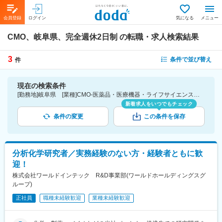
会員登録
ログイン
気になる
メニュー
CMO、岐阜県、完全週休2日制
の転職・求人検索結果
3
条件で並び替え
件
現在の検索条件
[勤務地]岐阜県 [業種]CMO-医薬品・医療機器・ライフサイエンス・医療系サービス [こだわり条件ピックアップ]完全週休2日制 [詳細条件](休日・働き方)完全週休2日制
新着求人をいつでもチェック
条件の変更
この条件を保存
分析化学研究者／実務経験のない方・経験者ともに歓
迎！
株式会社ワールドインテック R&D事業部(ワールドホールディングスグ
ループ)
正社員
職種未経験歓迎
業種未経験歓迎