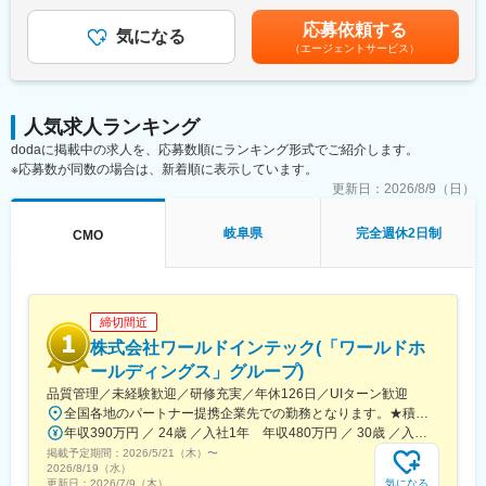
回）■昇給・昇格あり（年1回）■職位：一般職～主任クラス賃金
・担当製品の販売活動、各種販促イベントの企画運営
はあくまでも目安の金額であり、選考を通じて上下する可能性が
応募依頼する
・製品適正使用のための技術サポート（手術の立会いあり）
気になる
あります。月給(月額)は固定手当を含めた表記です。
（エージェントサービス）
・製品適正使用に必要となる文献・資料・製品関連情報の提供
・販売代理店へのサポート（製品情報の提供・勉強会の主催な
ど）
・各種学会への参加（年数回程度で土日出社があります。）
人気求人ランキング
dodaに掲載中の求人を、応募数順にランキング形式でご紹介します。
■担当製品：
※応募数が同数の場合は、新着順に表示しています。
心臓や下肢の血管の病気に対し、カテーテルを用いて治療する
「バスキュラーインターベンション（血管内カテーテル治療）」
更新日：
2026/8/9（日）
や、血管内の状態を診るための「イメージング（画像診断）」、
肝臓がんの化学療法「インターベンショナルオンコロジー」に関
岐阜県
完全週休2日制
CMO
する製品を展開しています。治療効果の向上と、デバイスを扱う
医師が求める操作性や品質を追求するとともに、患者さんの身体
にやさしい治療（低侵襲治療）の発展に貢献しています。
＜製品詳細＞
締切間近
https://www.terumo.co.jp/business/tis
株式会社ワールドインテック(「ワールドホ
■配属エリア：
ールディングス」グループ)
国内支店のいずれかの配属となります。それぞれ在籍拠点をベー
品質管理／未経験歓迎／研修充実／年休126日／UIターン歓迎
スにチームでエリアを担当しています。業務を通じた「感動」と
全国各地のパートナー提携企業先での勤務となります。★積極採用中エリア東京・神奈川・千葉・埼玉・大阪・京都・滋賀・兵庫・愛知・三重・福岡※北海道・沖縄県を除く45都府県に多彩なプロジェクトを用意。※勤務地は希望を最大限考慮して決定します。※U・Iターン歓迎！住宅補助あり（月6万7000円まで会社補助）＼NEW！エリア制度導入／全国でスキルを伸ばしたい方も、好きな場所で研究をしたい方も、ご希望をお聞かせください！詳細は選考時にご案内いたします。【配属先企業の一例】中外製薬株式会社中外製薬工業株式会社株式会社明治堺化学工業株式会社日本化薬株式会社日東電工株式会社 豊橋事業所ニプロファーマ株式会社 大舘工場株式会社カネカ株式会社DNPファインケミカル宇都宮株式会社中外医科学研究所東邦チタニウム株式会社高田製薬株式会社株式会社理研ジェネシス株式会社マテリアルゲート三井化学EMS株式会社株式会社エネコート 他
「成長」を大事にする職場でチーム活動を重視した風土です。
年収390万円 ／ 24歳 ／入社1年 年収480万円 ／ 30歳 ／入社6年
掲載予定期間：
2026/5/21（木）
〜
■担当に関して：
2026/8/19（水）
大学病院などの基幹病院を担当いただきます。
気になる
更新日：
2026/7/9（木）