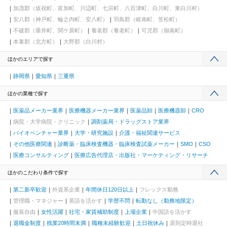
加茂郡（坂祝町、富加町、川辺町、七宗町、八百津町、白川町、東白川村）
安八郡（神戸町、輪之内町、安八町）
羽島郡（岐南町、笠松町）
不破郡（垂井町、関ケ原町）
養老郡（養老町）
可児郡（御嵩町）
本巣郡（北方町）
大野郡（白川村）
ほかのエリアで探す
静岡県
愛知県
三重県
ほかの業種で探す
医薬品メーカー業界
医療機器メーカー業界
医薬品卸
医療機器卸
CRO
病院・大学病院・クリニック
調剤薬局・ドラッグストア業界
バイオベンチャー業界
大学・研究施設
介護・福祉関連サービス
その他医療関連
診断薬・臨床検査機器・臨床検査試薬メーカー
SMO
CSO
医療コンサルティング
医療広告代理店・出版社・マーケティング・リサーチ
ほかのこだわり条件で探す
第二新卒歓迎
外資系企業
年間休日120日以上
フレックス勤務
管理職・マネジャー
英語を活かす
学歴不問
転勤なし（勤務地限定）
服装自由
女性活躍
社宅・家賃補助制度
上場企業
中国語を活かす
退職金制度
残業20時間未満
職種未経験歓迎
土日祝休み
原則定時退社