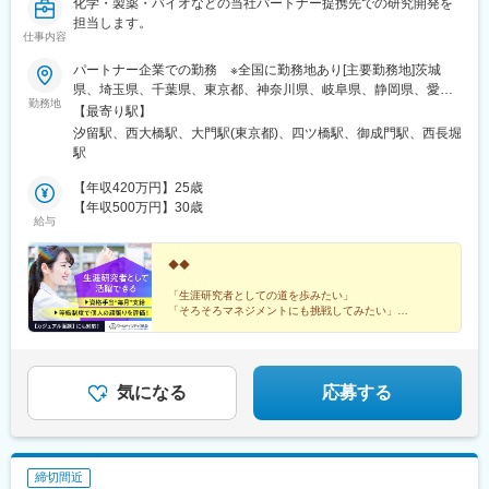
化学・製薬・バイオなどの当社パートナー提携先での研究開発を
担当します。
仕事内容
パートナー企業での勤務 ※全国に勤務地あり[主要勤務地]茨城
県、埼玉県、千葉県、東京都、神奈川県、岐阜県、静岡県、愛知
勤務地
県、三重県、滋賀県、京都府、大阪府、兵庫県、広島県、福岡県※
【最寄り駅】
勤務地・配属先企業は、十分に話し合った上で、あなたのご経験
汐留駅、西大橋駅、大門駅(東京都)、四ツ橋駅、御成門駅、西長堀
やご希望を考慮し決定します。＼NEW！エリア制度導入／全国で
駅
スキルを伸ばしたい方も、好きな場所で研究をしたい方も、ご希
望をお聞かせください！詳細は選考時にご案内いたします。
【年収420万円】25歳
【年収500万円】30歳
給与
◆◆
「生涯研究者としての道を歩みたい」
「そろそろマネジメントにも挑戦してみたい」
「働きやすい制度が整っている環境で研究を続けたい」
などの想いを叶えられる各種制度が整っています。
◎カジュアル面談も対応しています。お気軽にご相談く
気になる
応募する
ださい。
締切間近