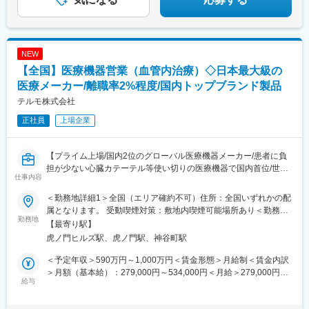
NEW
【全国】医療機器営業（血管内治療）◇日本最大級の
医療メーカー/離職率2%程度/国内トップブランド製品
テルモ株式会社
正社員
上場企業
【プライム上場/国内2位のグローバル医療機器メーカー/患者に負
担が少ない心臓カテーテル等使い切りの医療機器で国内首位/世界
仕事内容
160カ国以上で展開】
＜勤務地詳細1＞全国（エリア確約不可）住所：全国いずれかの配
■メインミッション：
属となります。 受動喫煙対策：敷地内喫煙可能場所あり＜勤務地
担当エリアの病院（主に医師）に対し、当社のインターベンショ
勤務地
詳細2＞虎ノ門ヒルズステーションタワー住所：東京都港区虎ノ門
【最寄り駅】
ナルシステムズ事業（血管内治療）にて扱っている製品を提案し
２丁目６－１ 虎ノ門ヒルズ ステーションタワー 受動喫煙対策：
虎ノ門ヒルズ駅、虎ノ門駅、神谷町駅
ていただきます。
敷地内喫煙可能場所あり変更の範囲：会社の定める事業所（リモ
製品の販売、サービスの提供を通じて医療現場の改題を解決する
ートワーク含む）
＜予定年収＞590万円～1,000万円＜賃金形態＞月給制＜賃金内訳
ことで医療に貢献し、テルモブランドを育成することがミッショ
＞月額（基本給）：279,000円～534,000円＜月給＞279,000円～
ンです。
給与
534,000円＜昇給有無＞有＜残業手当＞有＜給与補足＞※経験、能
力等を考慮し同社規定により決定■営業日当あり■賞与あり（年2
■業務内容：