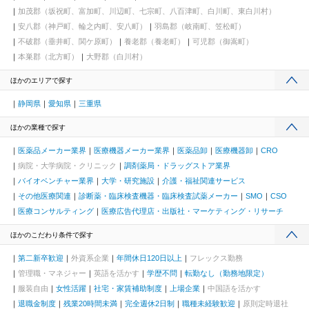
加茂郡（坂祝町、富加町、川辺町、七宗町、八百津町、白川町、東白川村）
安八郡（神戸町、輪之内町、安八町）
羽島郡（岐南町、笠松町）
不破郡（垂井町、関ケ原町）
養老郡（養老町）
可児郡（御嵩町）
本巣郡（北方町）
大野郡（白川村）
ほかのエリアで探す
静岡県
愛知県
三重県
ほかの業種で探す
医薬品メーカー業界
医療機器メーカー業界
医薬品卸
医療機器卸
CRO
病院・大学病院・クリニック
調剤薬局・ドラッグストア業界
バイオベンチャー業界
大学・研究施設
介護・福祉関連サービス
その他医療関連
診断薬・臨床検査機器・臨床検査試薬メーカー
SMO
CSO
医療コンサルティング
医療広告代理店・出版社・マーケティング・リサーチ
ほかのこだわり条件で探す
第二新卒歓迎
外資系企業
年間休日120日以上
フレックス勤務
管理職・マネジャー
英語を活かす
学歴不問
転勤なし（勤務地限定）
服装自由
女性活躍
社宅・家賃補助制度
上場企業
中国語を活かす
退職金制度
残業20時間未満
完全週休2日制
職種未経験歓迎
原則定時退社