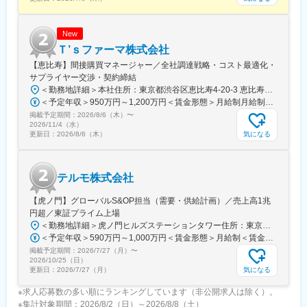
担当はエリアごとに異なりますが数件～数十件が多いです。
■仕事の魅力：
New
治療部位や手順に合わせて多様な製品を展開する中で、患者さん
Ｔ’ｓファーマ株式会社
には治療効果とQOLの向上を、ドクターには手技において最大限
【恵比寿】間接購買マネージャー／全社調達戦略・コスト最適化・
のパフォーマンスを発揮できる製品を提供することを目指してい
サプライヤー交渉・契約締結
ます。中でもMRは製品情報提供のみならず、販売した医療機器が
＜勤務地詳細＞本社住所：東京都渋谷区恵比寿4-20-3 恵比寿ガーデンプレイスタワー18F勤務地最寄駅：各線／恵比寿駅受動喫煙対策：屋内全面禁煙変更の範囲：会社の定める事業所（リモートワーク含む）
安全に使用されるために研修会を開催しり、使用にあたってのト
＜予定年収＞950万円～1,200万円＜賃金形態＞月給制月給制。ご経験等により変動あり、当社既定により決定。＜賃金内訳＞月額（基本給）：688,000円～869,000円＜月給＞688,000円～869,000円＜昇給有無＞有＜残業手当＞有＜給与補足＞ご経験等により変動あり、当社既定により決定。業績賞与年1回、昇給年1回。賃金はあくまでも目安の金額であり、選考を通じて上下する可能性があります。月給(月額)は固定手当を含めた表記です。
レーニングの機会を提供するなど重要な役割を担っているため、
掲載予定期間：
2026/8/6（木）
〜
やりがいを感じられます。
2026/11/4（水）
気になる
更新日：
2026/8/6（木）
変更の範囲：会社の定める業務
テルモ株式会社
【虎ノ門】グローバルS&OP担当（需要・供給計画）／売上高1兆
円超／東証プライム上場
＜勤務地詳細＞虎ノ門ヒルズステーションタワー住所：東京都港区虎ノ門２丁目６－１ 虎ノ門ヒルズ ステーションタワー 受動喫煙対策：敷地内喫煙可能場所あり変更の範囲：会社の定める事業所
＜予定年収＞590万円～1,000万円＜賃金形態＞月給制＜賃金内訳＞月額（基本給）：279,000円～534,000円＜月給＞279,000円～534,000円＜昇給有無＞有＜残業手当＞有＜給与補足＞※上記年収はあくまでも目安の金額であり、選考を通じて経験、能力等を考慮し同社規定により決定します。■賞与あり（年2回）■昇給・昇格あり（年1回）■職位：一般職～主任職賃金はあくまでも目安の金額であり、選考を通じて上下する可能性があります。月給(月額)は固定手当を含めた表記です。
掲載予定期間：
2026/7/27（月）
〜
2026/10/25（日）
気になる
更新日：
2026/7/27（月）
※求人応募数の多い順にランキングしています（非公開求人は除く）。
※集計対象期間：2026/8/2（日）～2026/8/8（土）