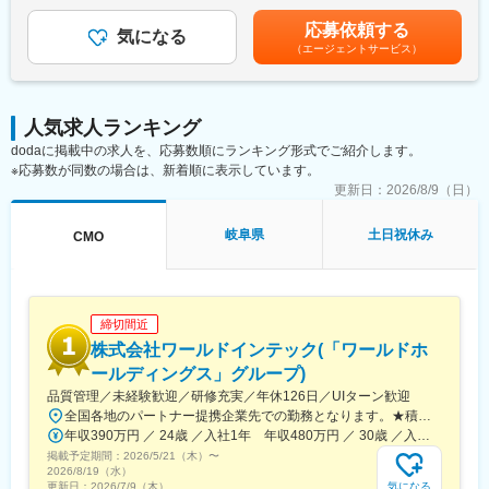
回）■昇給・昇格あり（年1回）■職位：一般職～主任クラス賃金
・担当製品の販売活動、各種販促イベントの企画運営
はあくまでも目安の金額であり、選考を通じて上下する可能性が
応募依頼する
・製品適正使用のための技術サポート（手術の立会いあり）
気になる
あります。月給(月額)は固定手当を含めた表記です。
（エージェントサービス）
・製品適正使用に必要となる文献・資料・製品関連情報の提供
・販売代理店へのサポート（製品情報の提供・勉強会の主催な
ど）
・各種学会への参加（年数回程度で土日出社があります。）
人気求人ランキング
dodaに掲載中の求人を、応募数順にランキング形式でご紹介します。
■担当製品：
※応募数が同数の場合は、新着順に表示しています。
心臓や下肢の血管の病気に対し、カテーテルを用いて治療する
「バスキュラーインターベンション（血管内カテーテル治療）」
更新日：
2026/8/9（日）
や、血管内の状態を診るための「イメージング（画像診断）」、
肝臓がんの化学療法「インターベンショナルオンコロジー」に関
岐阜県
土日祝休み
CMO
する製品を展開しています。治療効果の向上と、デバイスを扱う
医師が求める操作性や品質を追求するとともに、患者さんの身体
にやさしい治療（低侵襲治療）の発展に貢献しています。
＜製品詳細＞
締切間近
https://www.terumo.co.jp/business/tis
株式会社ワールドインテック(「ワールドホ
■配属エリア：
ールディングス」グループ)
国内支店のいずれかの配属となります。それぞれ在籍拠点をベー
品質管理／未経験歓迎／研修充実／年休126日／UIターン歓迎
スにチームでエリアを担当しています。業務を通じた「感動」と
全国各地のパートナー提携企業先での勤務となります。★積極採用中エリア東京・神奈川・千葉・埼玉・大阪・京都・滋賀・兵庫・愛知・三重・福岡※北海道・沖縄県を除く45都府県に多彩なプロジェクトを用意。※勤務地は希望を最大限考慮して決定します。※U・Iターン歓迎！住宅補助あり（月6万7000円まで会社補助）＼NEW！エリア制度導入／全国でスキルを伸ばしたい方も、好きな場所で研究をしたい方も、ご希望をお聞かせください！詳細は選考時にご案内いたします。【配属先企業の一例】中外製薬株式会社中外製薬工業株式会社株式会社明治堺化学工業株式会社日本化薬株式会社日東電工株式会社 豊橋事業所ニプロファーマ株式会社 大舘工場株式会社カネカ株式会社DNPファインケミカル宇都宮株式会社中外医科学研究所東邦チタニウム株式会社高田製薬株式会社株式会社理研ジェネシス株式会社マテリアルゲート三井化学EMS株式会社株式会社エネコート 他
「成長」を大事にする職場でチーム活動を重視した風土です。
年収390万円 ／ 24歳 ／入社1年 年収480万円 ／ 30歳 ／入社6年
掲載予定期間：
2026/5/21（木）
〜
■担当に関して：
2026/8/19（水）
大学病院などの基幹病院を担当いただきます。
気になる
更新日：
2026/7/9（木）