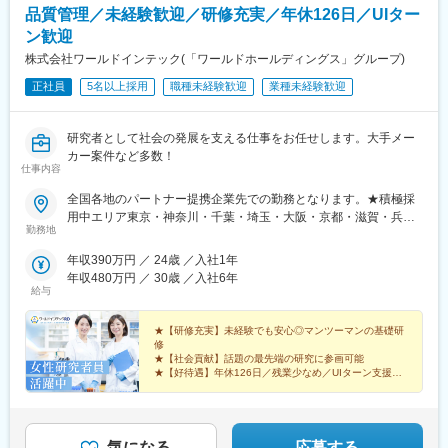
品質管理／未経験歓迎／研修充実／年休126日／UIター
ン歓迎
株式会社ワールドインテック(「ワールドホールディングス」グループ)
正社員
5名以上採用
職種未経験歓迎
業種未経験歓迎
研究者として社会の発展を支える仕事をお任せします。大手メー
カー案件など多数！
仕事内容
全国各地のパートナー提携企業先での勤務となります。★積極採
用中エリア東京・神奈川・千葉・埼玉・大阪・京都・滋賀・兵
勤務地
庫・愛知・三重・福岡※北海道・沖縄県を除く45都府県に多彩な
プロジェクトを用意。※勤務地は希望を最大限考慮して決定しま
年収390万円 ／ 24歳 ／入社1年
す。※U・Iターン歓迎！住宅補助あり（月6万7000円まで会社補
年収480万円 ／ 30歳 ／入社6年
助）＼NEW！エリア制度導入／全国でスキルを伸ばしたい方も、
給与
好きな場所で研究をしたい方も、ご希望をお聞かせください！詳
細は選考時にご案内いたします。【配属先企業の一例】中外製薬
★【研修充実】未経験でも安心◎マンツーマンの基礎研
株式会社中外製薬工業株式会社株式会社明治堺化学工業株式会社
修
★【社会貢献】話題の最先端の研究に参画可能
日本化薬株式会社日東電工株式会社 豊橋事業所ニプロファーマ株
★【好待遇】年休126日／残業少なめ／UIターン支援充
式会社 大舘工場株式会社カネカ株式会社DNPファインケミカル宇
実
都宮株式会社中外医科学研究所東邦チタニウム株式会社高田製薬
★【働きやすさ】産育休取得・復帰実績多数
株式会社株式会社理研ジェネシス株式会社マテリアルゲート三井
★【納得入社】会社説明会・カジュアル面談実施中◎
化学EMS株式会社株式会社エネコート 他
気になる
応募する