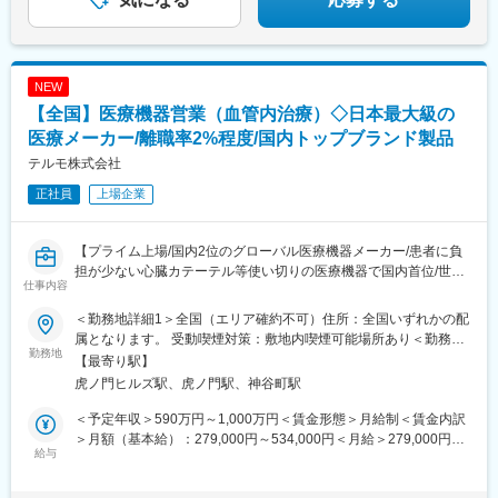
NEW
【全国】医療機器営業（血管内治療）◇日本最大級の
医療メーカー/離職率2%程度/国内トップブランド製品
テルモ株式会社
正社員
上場企業
【プライム上場/国内2位のグローバル医療機器メーカー/患者に負
担が少ない心臓カテーテル等使い切りの医療機器で国内首位/世界
仕事内容
160カ国以上で展開】
＜勤務地詳細1＞全国（エリア確約不可）住所：全国いずれかの配
■メインミッション：
属となります。 受動喫煙対策：敷地内喫煙可能場所あり＜勤務地
担当エリアの病院（主に医師）に対し、当社のインターベンショ
勤務地
詳細2＞虎ノ門ヒルズステーションタワー住所：東京都港区虎ノ門
【最寄り駅】
ナルシステムズ事業（血管内治療）にて扱っている製品を提案し
２丁目６－１ 虎ノ門ヒルズ ステーションタワー 受動喫煙対策：
虎ノ門ヒルズ駅、虎ノ門駅、神谷町駅
ていただきます。
敷地内喫煙可能場所あり変更の範囲：会社の定める事業所（リモ
製品の販売、サービスの提供を通じて医療現場の改題を解決する
ートワーク含む）
＜予定年収＞590万円～1,000万円＜賃金形態＞月給制＜賃金内訳
ことで医療に貢献し、テルモブランドを育成することがミッショ
＞月額（基本給）：279,000円～534,000円＜月給＞279,000円～
ンです。
給与
534,000円＜昇給有無＞有＜残業手当＞有＜給与補足＞※経験、能
力等を考慮し同社規定により決定■営業日当あり■賞与あり（年2
■業務内容：