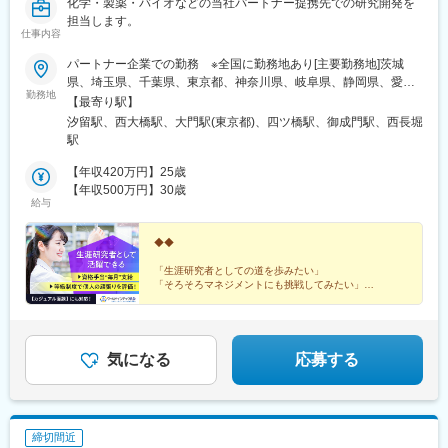
化学・製薬・バイオなどの当社パートナー提携先での研究開発を
担当します。
仕事内容
パートナー企業での勤務 ※全国に勤務地あり[主要勤務地]茨城
県、埼玉県、千葉県、東京都、神奈川県、岐阜県、静岡県、愛知
勤務地
県、三重県、滋賀県、京都府、大阪府、兵庫県、広島県、福岡県※
【最寄り駅】
勤務地・配属先企業は、十分に話し合った上で、あなたのご経験
汐留駅、西大橋駅、大門駅(東京都)、四ツ橋駅、御成門駅、西長堀
やご希望を考慮し決定します。＼NEW！エリア制度導入／全国で
駅
スキルを伸ばしたい方も、好きな場所で研究をしたい方も、ご希
望をお聞かせください！詳細は選考時にご案内いたします。
【年収420万円】25歳
【年収500万円】30歳
給与
◆◆
「生涯研究者としての道を歩みたい」
「そろそろマネジメントにも挑戦してみたい」
「働きやすい制度が整っている環境で研究を続けたい」
などの想いを叶えられる各種制度が整っています。
◎カジュアル面談も対応しています。お気軽にご相談く
気になる
応募する
ださい。
締切間近