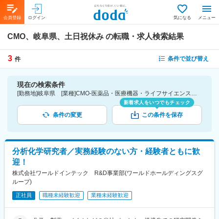
会員登録
ログイン
気になる
メニュー
CMO、岐阜県、土日祝休み
の転職・求人検索結果
3
条件で並び替え
件
現在の検索条件
[勤務地]岐阜県 [業種]CMO-医薬品・医療機器・ライフサイエンス・医療系サービス [詳細条件](休日・働き方)土日祝休み
新着求人をいつでもチェック
条件の変更
この条件を保存
分析化学研究者／実務経験のない方・経験者ともに歓
迎！
株式会社ワールドインテック R&D事業部(ワールドホールディングスグ
ループ)
正社員
職種未経験歓迎
業種未経験歓迎