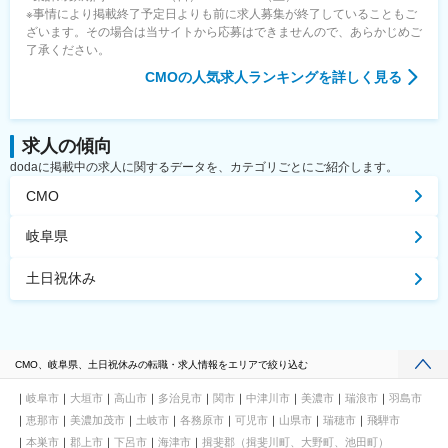
※事情により掲載終了予定日よりも前に求人募集が終了していることもご
ざいます。その場合は当サイトから応募はできませんので、あらかじめご
了承ください。
CMO
の人気求人ランキングを詳しく見る
求人の傾向
dodaに掲載中の求人に関するデータを、カテゴリごとにご紹介します。
CMO
岐阜県
土日祝休み
CMO、岐阜県、土日祝休みの転職・求人情報をエリアで絞り込む
岐阜市
大垣市
高山市
多治見市
関市
中津川市
美濃市
瑞浪市
羽島市
恵那市
美濃加茂市
土岐市
各務原市
可児市
山県市
瑞穂市
飛騨市
本巣市
郡上市
下呂市
海津市
揖斐郡（揖斐川町、大野町、池田町）