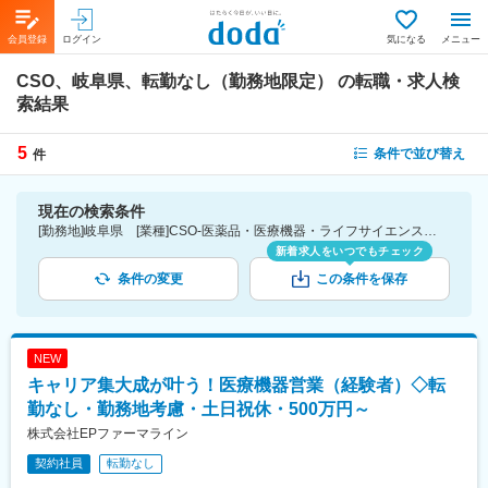
会員登録
ログイン
気になる
メニュー
CSO、岐阜県、転勤なし（勤務地限定）
の転職・求人検
索結果
5
条件で並び替え
件
現在の検索条件
[勤務地]岐阜県 [業種]CSO-医薬品・医療機器・ライフサイエンス・医療系サービス [こだわり条件ピックアップ]転勤なし（勤務地限定） [詳細条件](募集・採用情報)転勤なし（勤務地限定）
新着求人をいつでもチェック
条件の変更
この条件を保存
NEW
キャリア集大成が叶う！医療機器営業（経験者）◇転
勤なし・勤務地考慮・土日祝休・500万円～
株式会社EPファーマライン
契約社員
転勤なし