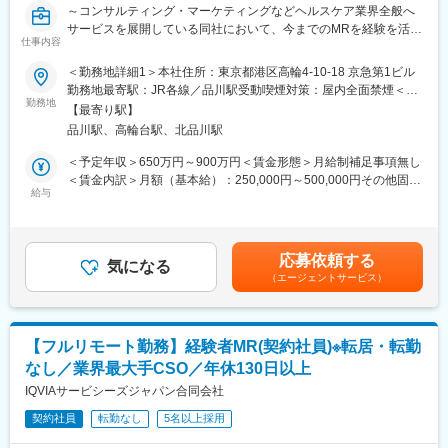
～コンサルティング・マーケティングなどヘルスケア業界全般へ
■入社後も強力なバックアップが受けられます！
サービスを展開している同社において、今までのMRを経験を活か
業界のご経験があっても、会社が異なれば「当たり前」も異なり
仕事内容
し活躍することが可能です～
ます。
業界経験者だからこそのギャップをいち早く解消するのが、本部
＜勤務地詳細1＞本社住所：東京都港区高輪4-10-18 京急第1ビル
■具体的な業務詳細：これまでのMRとしての実績、経験をもと
スタッフであるプロジェクトマネージャーの役割です。
勤務地最寄駅：JR各線／品川駅受動喫煙対策：屋内全面禁煙＜勤
に、同社のコントラクトMRとしてクライアントのビジネスに貢献
1人のプロジェクトマネージャーが管理する営業は約20名程度で
勤務地
務地詳細2＞全国住所：全国 ※希望勤務地はアドバイザーにお伝
【最寄り駅】
いただきます。
あり、相談事があればいつでも連絡できる距離感です。
えください。 受動喫煙対策：屋内全面禁煙変更の範囲：会社の定
品川駅、高輪台駅、北品川駅
・現在MRは正社員採用を積極的に行っておりますが、ご転勤が難
1～2カ月に一度の面談も実施しており、日々の業務だけでなく中
める事業所
しい方に向けて、契約社員採用も実施しております
長期的な視点での相談も可能です。ぜひ頼ってください。
＜予定年収＞650万円～900万円＜賃金形態＞月給制補足事項無し
・担当エリア内での訪問医療施設のターゲティング、担当医療施
＜賃金内訳＞月額（基本給）：250,000円～500,000円その他固定
設への訪問計画作成、担当医療施設への訪問、医療従事者とのリ
■基本的に稼働率は100%
給与
手当/月：27,000円＜月給＞277,000円～527,000円＜昇給有無＞
レーション構築
常時、待機期間が発生することが無いよう隙間なくアサインをし
有＜残業手当＞無＜給与補足＞【残業手当について】管理監督者
・卸への訪問、同行、卸 MS（Marketing Specialist 医薬品卸販売
ています。これも比較的少数規模に抑えて運営を行っているから
の承認の上、研究会、顧客との会議等が発生する場合、別途残業
担当者）とのリレーション構築
こそ実現ができていることであり、強みの部分です。
手当支給する。【補足】プロジェクト稼働手当(35,000円)、外勤
応募依頼する
・医療従事者向けの説明会の企画・実施、医師同士のコミュニケ
気になる
日当（1日1,500円／外勤3.5時間以上）■変動賞与制（6月・12
（エージェントサービス）
ーション推進のための研究会・勉強会の立ち上げ、講演会の企
変更の範囲：会社の定める業務
月・3月）※平均実績6ヶ月分■インセンティブ：3月（対象者）賃
画・運営 等
金はあくまでも目安の金額であり、選考を通じて上下する可能性
があります。月給(月額)は固定手当を含めた表記です。
■CSO業界の動向：CSO業界の今後の動向としては今後のニーズ
【フルリモート勤務】経験者MR(契約社員)※転居・転勤
が拡大していくことが見込まれます。メーカーMRの場合は新製品
なし／業界最大手CSO／年休130日以上
の上市、競合品の出現、特許切れ、等によってMRの雇用が流動的
となるケースもありますが、ヘルスケアのマーケットで見た時に
IQVIAサービシーズジャパン合同会社
は市場はかなりの拡大フェーズにございます。そのため、販売を
契約社員
転勤なし
5名以上採用
アウトソースする欧米的な手法が今後はベーシックなものとな
り、コントラクトMRとして息の長いキャリアを形成することがで