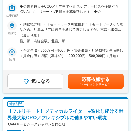
きるのです。
◆◇業界最大手CSO／世界中でヘルスケアサービスを提供する
IQVIAにて、リモートMR担当を募集致します！◆◇
■当社について：当社は米国に本社を置き、世界100以上の国や地
仕事内容
域で約55,000名の社員を有し、情報や革新的テクノロジー、およ
【具体的な業務詳細】
＜勤務地詳細1＞リモートワーク可能住所：リモートワークが可能
び臨床試験サービスを提供する世界的なリーディングカンパニー
国内トップクラスのプロジェクト受託実績を誇る当社の一員とし
なため、配属エリアは選考を通じて決定しますが、東京へ出張が
です。当社は、疾患領域、サイエンス、解析における長年の経験
て、医薬品PJなどを中心にリモートMRとしてクライアントビジ
勤務地
可能な方歓迎です。 受動喫煙対策：屋内全面禁煙＜勤務地詳細2
や知識を生かして、様々なサービスを提供し続けています。
【最寄り駅】
ネス拡大に貢献していただきます。
＞本社住所：東京都港区高輪4-10-18 京急第1ビル勤務地最寄駅：
品川駅、高輪台駅、北品川駅
具体的なプロジェクトは選考の過程でお伝えいたしますので、是
JR各線／品川駅受動喫煙対策：屋内全面禁煙変更の範囲：会社の
変更の範囲：会社の定める業務
非お気軽にご応募くださいませ！
定める事業所
＜予定年収＞500万円～900万円＜賃金形態＞月給制補足事項無し
＜賃金内訳＞月額（基本給）：300,000円～500,000円＜月給＞
【IQVIAサービシーズジャパンについて】
給与
300,000円～500,000円＜昇給有無＞有＜残業手当＞無＜給与補足
・世界100以上の国と地域／8万人の社員が、医薬品の臨床開発～
＞【残業手当について】管理監督者の承認の上、研究会、顧客と
プロモーションに携わり、市場を流通するほぼすべての医薬品に
の会議等が発生する場合、別途残業手当支給する。【補足】プロ
関与しています
ジェクト稼働手当(35,000円)、外勤日当（1日1,500円／外勤3.5時
応募依頼する
・日本においても業界トップシェアを誇り、常時100以上のPJが
気になる
間以上）■変動賞与制（6月・12月・3月）※平均実績6ヶ月分■イン
（エージェントサービス）
稼働しています
センティブ：3月（対象者）賃金はあくまでも目安の金額であり、
選考を通じて上下する可能性があります。月給(月額)は固定手当を
変更の範囲：会社の定める業務
含めた表記です。
締切間近
【フルリモート】メディカルライター ※進化し続ける世
界最大級CRO／フレキシブルに働きやすい環境
IQVIAサービシーズジャパン合同会社