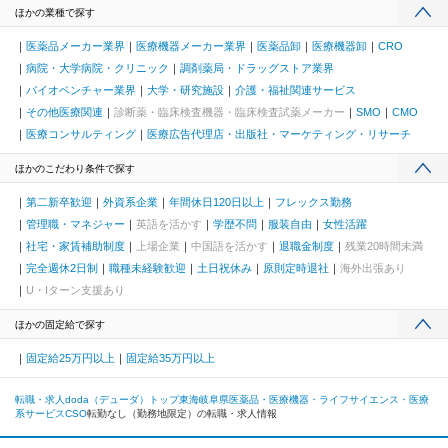
ほかの業種で探す
医薬品メーカー業界
医療機器メーカー業界
医薬品卸
医療機器卸
CRO
病院・大学病院・クリニック
調剤薬局・ドラッグストア業界
バイオベンチャー業界
大学・研究施設
介護・福祉関連サービス
その他医療関連
診断薬・臨床検査機器・臨床検査試薬メーカー
SMO
CMO
医療コンサルティング
医療広告代理店・出版社・マーケティング・リサーチ
ほかのこだわり条件で探す
第二新卒歓迎
外資系企業
年間休日120日以上
フレックス勤務
管理職・マネジャー
英語を活かす
学歴不問
服装自由
女性活躍
社宅・家賃補助制度
上場企業
中国語を活かす
退職金制度
残業20時間未満
完全週休2日制
職種未経験歓迎
土日祝休み
原則定時退社
海外出張あり
U・Iターン支援あり
ほかの固定給で探す
固定給25万円以上
固定給35万円以上
転職・求人doda（デューダ）トップ
東海
岐阜県
医薬品・医療機器・ライフサイエンス・医療
系サービス
CSO
転勤なし（勤務地限定）の転職・求人情報