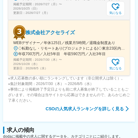
変更の範囲：会社の定める業務
掲載予定期間：
2026/7/27（月）
〜
2026/10/25（日）
気になる
更新日：
2026/7/27（月）
株式会社アクセライズ
WEBデザイナー／年休125日／残業月5時間／退職金制度あり
◇転勤なし・リモートあり(プロジェクトによる)◇東京23区内を中心としたプロジェクト先▽勤務エリア・東京都内を中心とした一都三県・東京23区内のプロジェクトが中心・プロジェクトによりリモートワークあり・千葉、埼玉、神奈川にも案件あり。強制はなし。■東京本社／東京都千代田区神田小川町1-5-1 神田御幸ビル8F
年収700万円／入社5年目 年収590万円／入社3年目
掲載予定期間：
2026/7/30（木）
〜
2026/10/28（水）
気になる
更新日：
2026/8/5（水）
※求人応募数の多い順にランキングしています（非公開求人は除く）。
※集計対象期間：2026/7/30（木）～2026/8/5（水）
※事情により掲載終了予定日よりも前に求人募集が終了していることもご
ざいます。その場合は当サイトから応募はできませんので、あらかじめご
了承ください。
CSO
の人気求人ランキングを詳しく見る
求人の傾向
dodaに掲載中の求人に関するデータを、カテゴリごとにご紹介します。