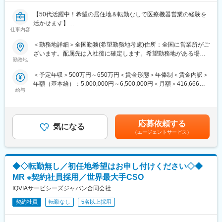
【50代活躍中！希望の居住地＆転勤なしで医療機器営業の経験を
活かせます】
仕事内容
【はじめに】
＜勤務地詳細＞全国勤務(希望勤務地考慮)住所：全国に営業所がご
大手CSO、EPファーマラインでは医療機器営業においてベテラン
ざいます。配属先は入社後に確定します。希望勤務地がある場合
の方を募集いたします！
勤務地
はご相談ください。 受動喫煙対策：その他（顧客先により異なり
契約社員採用となるため、今までの全国転勤から解放された働き
ます。）変更の範囲：会社の定める事業所
＜予定年収＞500万円～650万円＜賃金形態＞年俸制＜賃金内訳＞
方が可能です。
年額（基本給）：5,000,000円～6,500,000円＜月額＞416,666円
主に医療機器メーカーを早期退職したメンバー、介護などで短期
給与
～541,666円（12分割）＜昇給有無＞有＜残業手当＞有賃金はあ
間医療現場を離れていた方が現在活躍をしています。
くまでも目安の金額であり、選考を通じて上下する可能性があり
※別途正社員募集も行っております(転勤あり)ので、ご要望がござ
ます。月給(月額)は固定手当を含めた表記です。
いましたらお申し付けください！
応募依頼する
気になる
【業務内容】
（エージェントサービス）
入社後は配属前研修を受けたのち、当社クライアントである医療
機器メーカーへ配属されます。
行っていただくお仕事は、医療機器メーカーとして製品のシェア
◆◇転勤無し／初任地希望はお申し付けください◇◆
拡大と適正使用のための働きかけ。
医療機器営業時代に培った経験をそのまま活かしていただきま
MR ※契約社員採用／世界最大手CSO
す。
IQVIAサービシーズジャパン合同会社
今までのご経験を活かせるプロジェクトをご提案いたします。
契約社員
転勤なし
5名以上採用
【EPファーマラインでキャリアを築くメリット】