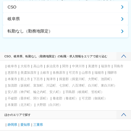
CSO
岐阜県
転勤なし（勤務地限定）
CSO、岐阜県、転勤なし（勤務地限定）の転職・求人情報をエリアで絞り込む
岐阜市
大垣市
高山市
多治見市
関市
中津川市
美濃市
瑞浪市
羽島市
恵那市
美濃加茂市
土岐市
各務原市
可児市
山県市
瑞穂市
飛騨市
本巣市
郡上市
下呂市
海津市
揖斐郡（揖斐川町、大野町、池田町）
加茂郡（坂祝町、富加町、川辺町、七宗町、八百津町、白川町、東白川村）
安八郡（神戸町、輪之内町、安八町）
羽島郡（岐南町、笠松町）
不破郡（垂井町、関ケ原町）
養老郡（養老町）
可児郡（御嵩町）
本巣郡（北方町）
大野郡（白川村）
ほかのエリアで探す
静岡県
愛知県
三重県