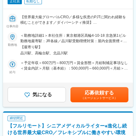
正社員
転勤なし
【世界最大級グローバルCRO／多様な疾患のPJTに関われ経験を
積むことができます／ダイバーシティ推奨】
仕事内容
メディカルライター（担当者）として次のような業務をお任せし
ます。
＜勤務地詳細1＞本社住所：東京都港区高輪4-10-18 京急第1ビル
■仕事内容：
勤務地最寄駅：JR各線／品川駅受動喫煙対策：屋内全面禁煙＜勤
・臨床試験関連文書（治験実施計画書、治験総括報告書、コモン
勤務地
務地詳細2＞全国住所：全国 ※希望勤務地はアドバイザーにお伝
【最寄り駅】
テクニカルドキュメント等）の作成
えください。 受動喫煙対策：屋内全面禁煙変更の範囲：会社の定
品川駅、高輪台駅、北品川駅
・グローバル試験の治験実施計画書に対して日本要件を満たすた
める事業所
めの修正版の作成
＜予定年収＞600万円～800万円＜賃金形態＞月給制補足事項なし
・製造販売後調査関連文書（安全性定期報告、再審査申請資料
＜賃金内訳＞月額（基本給）：500,000円～660,000円＜月給＞
等）の作成
給与
500,000円～660,000円＜昇給有無＞有＜残業手当＞有＜給与補足
・臨床研究報告書・論文の作成
＞上記給与は業績賞与込みの想定年収です。詳細は経験・能力・
・各種文書のQC 他
資格等考慮し、同社規程に則して決定します。■昇給：年1回■業
績賞与：年1回賃金はあくまでも目安の金額であり、選考を通じて
応募依頼する
■組織について
気になる
上下する可能性があります。月給(月額)は固定手当を含めた表記で
（エージェントサービス）
Medical Writing部門では、国内外の製薬会社・ベンチャー企業等
す。
から、幅広い治療分野の業務を受託しているため、様々な文書作
成に携わり、非常に多くの経験をすることができます。また、社
内の教育システムも充実しており、新規案件に対して専門的なア
締切間近
プローチが可能な体制になっています。
【フルリモート】シニアメディカルライター※進化し続
■仕事の魅力：
ける世界最大級CRO／フレキシブルに働きやすい環境