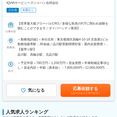
医薬品、医療機器、再生医療等幅広い分野の開発品目に関する文
IQVIAサービシーズジャパン合同会社
書作成を経験できます
正社員
転勤なし
文書作成に際し、社内の医師や薬事の専門知識を有する者からア
ドバイスを受けることできます
グローバルメディカルライティングのメンバーとしてグローバル
【世界最大級グローバルCRO／多様な疾患のPJTに関われ経験を
な環境で仕事をすることができます
積むことができます／ダイバーシティ推奨】
仕事内容
Medical Writing部門では、国内外の製薬会社・ベンチャー企業等
【同社の魅力】
から、幅広い治療分野の業務を受託しているため、様々な文書作
■世界100か国以上に展開・進化し続ける世界最大級CRO：
＜勤務地詳細1＞本社住所：東京都港区高輪4-10-18 京急第1ビル
成に携わり、非常に多くの経験をすることができます。また、社
世界最大のCROと医療データカンパニーの経営統合により、
勤務地最寄駅：JR各線／品川駅受動喫煙対策：屋内全面禁煙＜勤
内の教育システムも充実しており、新規案件に対して専門的なア
勤務地
IQVIAは世界中のどんな会社にも真似できない治験の「質」と「ス
務地詳細2＞全国住所：全国 ※希望勤務地はアドバイザーにお伝
【最寄り駅】
プローチが可能な体制になっています。
ピード」を両立する仕組みを持った企業へ進化しました。薬剤流
えください。 受動喫煙対策：屋内全面禁煙変更の範囲：会社の定
品川駅、高輪台駅、北品川駅
通データと治験データの分析により、海外では治験完了までに期
める事業所
■仕事内容：
間が数か月も短縮に成功した例もあります。新しい治療法を待っ
＜予定年収＞780万円～1,200万円＜賃金形態＞年俸制補足事項な
リード・メディカル・ライターとして次のような業務をお任せし
ている患者様のために、これからもIQVIAは創造的な仕事に挑戦し
し＜賃金内訳＞年額（基本給）：7,800,000円～12,000,000円＜
ます。
給与
ていきます。
月額＞650,000円～1,000,000円（12分割）＜昇給有無＞有＜残業
・臨床試験関連文書（治験実施計画書、治験総括報告書、コモン
手当＞無＜給与補足＞上記給与は業績賞与込みの想定年収です。
テクニカルドキュメント）の作成およびレビュー業務
■「働きやすい環境づくり」への取り組み：
詳細は経験・能力・資格等考慮し、同社規程に則して決定しま
・グローバル試験の治験実施計画書に対して日本要件を満たすた
フレキシブルスタイルワーク：働く場所はオフィスに拘らず、
す。■昇給：年1回■業績賞与：年1回賃金はあくまでも目安の金額
応募依頼する
めの修正版の作成およびレビュー業務・臨床研究・PMS関連文書
気になる
「効率的で生産性の高い業務を実施できる場所で勤務する」とい
であり、選考を通じて上下する可能性があります。月給(月額)は固
（エージェントサービス）
（実施計画書、安全性定期報告書、論文など）の作成およびレビ
う考え方で、より柔軟な働き方を導入しています。
定手当を含めた表記です。
ュー業務
フレックスタイム制：コアタイムを設けないフレックスタイム制
・プロジェクトの進捗管理、人員管理、予実管理、顧客対応
を採用しています。
・後輩スタッフの指導、他
人気求人ランキング
変更の範囲：会社の定める業務