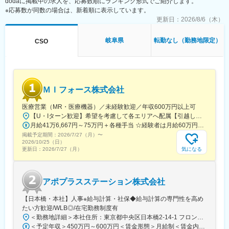
dodaに掲載中の求人を、応募数順にランキング形式でご紹介します。
■仕事の魅力：
※応募数が同数の場合は、新着順に表示しています。
・医薬品、医療機器、再生医療等幅広い分野の開発品目に関する
文書作成を経験できます
更新日：
2026/8/6（木）
・文書作成に際し、社内の医師や薬事の専門知識を有する者から
アドバイスを受けることできます
岐阜県
転勤なし（勤務地限定）
CSO
・グローバルメディカルライティングのメンバーとしてグローバ
ルな環境で仕事をすることができます
【同社の魅力】
■世界100か国以上に展開・進化し続ける世界最大級CRO：
ＭＩフォース株式会社
世界最大のCROと医療データカンパニーの経営統合により、
IQVIAは世界中のどんな会社にも真似できない治験の「質」と「ス
医療営業（MR・医療機器）／未経験歓迎／年収600万円以上可
ピード」を両立する仕組みを持った企業へ進化しました。薬剤流
【U・Iターン歓迎】希望を考慮して各エリアへ配属【引越し代は会社全額負担】■本社 東京都中央区築地1-13-1 銀座松竹スクエア9F■勤務エリア：（1）北海道：北海道（2）東北：青森・秋田・岩手・山形・宮城・福島（3）関東：東京・神奈川・千葉・埼玉・茨城・栃木・群馬（4）甲信越：新潟・長野・山梨（5）東海：愛知・岐阜・三重・静岡（6）北陸：富山・石川・福井（7）近畿：大阪・京都・滋賀・奈良・和歌山・兵庫（8）中国：岡山・広島・山口・島根・鳥取（9）四国：香川・徳島・高知・愛媛（10）九州：福岡・大分・宮崎・鹿児島・熊本・佐賀・長崎・沖縄※勤務地限定～全国転勤（規定あり）の選択可能※配属エリアは希望を考慮して決定いたします。希望範囲外への転勤はありません。※変更の範囲：会社の定める事業所（リモートワーク含む）
通データと治験データの分析により、海外では治験完了までに期
月給41万6,667円～75万円＋各種手当 ☆経験者は月給60万円以上！・・・・・・■未経験者：月給41万6,667円～＋各種手当※上記には固定残業代（7万9,114円～／30時間分）を含みます。※超過分は別途全額支給いたします。◎手当を含めれば初年度から年収600万円以上も可能！・・・・・・■経験者：月給60万円～75万円＋各種手当※上記には固定残業代（11万760円～／30時間分）を含みます。※超過分は別途全額支給いたします。＜年収例＞◎初年度年収は700万円以上！◎最大年収900万円以上も目指せる♪・・・・・・＼社員の年収例／ 800万円／36歳（入社3年） 860万円／42歳（入社4年） 920万円／45歳（入社6年） ※諸手当含む
間が数か月も短縮に成功した例もあります。新しい治療法を待っ
掲載予定期間：
2026/7/27（月）
〜
ている患者様のために、これからもIQVIAは創造的な仕事に挑戦し
2026/10/25（日）
ていきます。
気になる
更新日：
2026/7/27（月）
■「働きやすい環境づくり」への取り組み：
フレキシブルスタイルワーク：働く場所はオフィスに拘らず、
アポプラスステーション株式会社
「効率的で生産性の高い業務を実施できる場所で勤務する」とい
う考え方で、より柔軟な働き方を導入しています。
【日本橋・本社】人事※給与計算・社保◆給与計算の専門性を高め
フレックスタイム制：コアタイムを設けないフレックスタイム制
たい方歓迎/WLB◎/在宅勤務制度有
を採用しています。
＜勤務地詳細＞本社住所：東京都中央区日本橋2-14-1 フロントプレイス日本橋勤務地最寄駅：各線／日本橋駅受動喫煙対策：敷地内喫煙可能場所あり変更の範囲：会社の定める事業所
＜予定年収＞450万円～600万円＜賃金形態＞月給制＜賃金内訳＞月額（基本給）：243,000円～330,300円固定残業手当/月：57,000円～77,700円（固定残業時間30時間0分/月）超過した時間外労働の残業手当は追加支給＜月給＞300,000円～408,000円（一律手当を含む）＜昇給有無＞有＜残業手当＞有＜給与補足＞※上記金額にスキル・ご経験に応じて加算する可能性がございます※給与詳細は、経験・スキルを考慮した上で決定。■昇給：年1回（4月）賃金はあくまでも目安の金額であり、選考を通じて上下する可能性があります。月給(月額)は固定手当を含めた表記です。