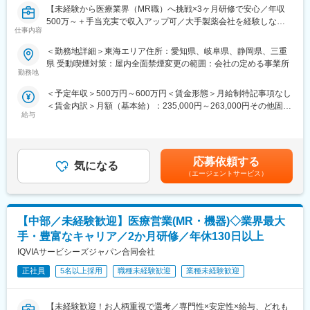
【未経験から医療業界（MR職）へ挑戦×3ヶ月研修で安心／年収
平均2年前後の医療機器営業プロジェクトが終了したのちは、また
500万～＋手当充実で収入アップ可／大手製薬会社を経験しなが
別の医療機器プロジェクトに挑戦することも可能ですし、医薬品
仕事内容
ら成長／異業種出身者が活躍】
営業であるMRのプロジェクトに参加していただくことも可能で
す。
＜勤務地詳細＞東海エリア住所：愛知県、岐阜県、静岡県、三重
＜入社月について＞
医療営業として専門性を磨き管理職を目指すのはもちろん、他事
県 受動喫煙対策：屋内全面禁煙変更の範囲：会社の定める事業所
この求人は10月1日入社の求人となります
業部やグループ会社への異動実績も豊富にございます。（※病院の
勤務地
※入社後は合同研修からスタート
経営コンサル、医薬品メーカーのマーケティング支援、人事担当
＜予定年収＞500万円～600万円＜賃金形態＞月給制特記事項なし
入社月が決まっているため同期も多く安心してスタート可能
者などの管理部門）
＜賃金内訳＞月額（基本給）：235,000円～263,000円その他固定
営業経験を活かして様々なキャリアプランを実現できるのは、当
給与
手当/月：36,000円～43,000円＜月給＞271,000円～306,000円＜
＜MR（医薬情報担当者）とは＞
社ならではの強みです。
昇給有無＞有＜残業手当＞無＜給与補足＞■上記年収には、社宅
医師や薬剤師に対して薬の情報を伝え、「正しく使ってもらうた
(当社負担分)と日当が含まれます。■社用車貸与と共にガソリン代
めのサポート」をする仕事です
■どなたでもキャッチアップが可能な環境です！：
を全額支給 ■賞与年2回（昨年度実績4.2ヶ月）、報酬改定年1回■
具体的には、「どんな病気に効くか（効果）／安全性（副作用や
文理問わず一から学べる環境を整えているため、専門知識は入社
応募依頼する
気になる
全国勤務が可能な方は、50万円の一時金を支給(3ヶ月の試用期間
注意点）／品質に問題はないか」をわかりやすく伝えます
後に身に付ける意欲があれば問題ございません。 社員の活躍事例
（エージェントサービス）
後の翌月給与で支給)賃金はあくまでも目安の金額であり、選考を
また、現場で使われた際の声を聞き取り製薬会社へ届け、より良
についての詳細は、是非こちらのURLも併せてご覧ください。
通じて上下する可能性があります。月給(月額)は固定手当を含めた
い薬づくりにも貢献します
https://healthcarecareerpark.iqvia.com/
表記です。
自分が関わった薬が患者様の治療につながり、感謝されるやりが
【中部／未経験歓迎】医療営業(MR・機器)◇業界最大
いのある仕事です
変更の範囲：会社の定める業務
手・豊富なキャリア／2か月研修／年休130日以上
＼＼求人のポイント／／
IQVIAサービシーズジャパン合同会社
◎未経験から医療業界へ｜大手製薬会社のプロジェクトで働ける
◎3ヶ月研修＋OJTでゼロから育成｜専門性の高いキャリア形成
正社員
5名以上採用
職種未経験歓迎
業種未経験歓迎
◎年収500万円～＋社宅補助あり｜収入アップ可能
◎異業種出身者（営業、接客、旅行・ホテル、介護、公務員、教
【未経験歓迎！お人柄重視で選考／専門性×安定性×給与、どれも
員など）が活躍中