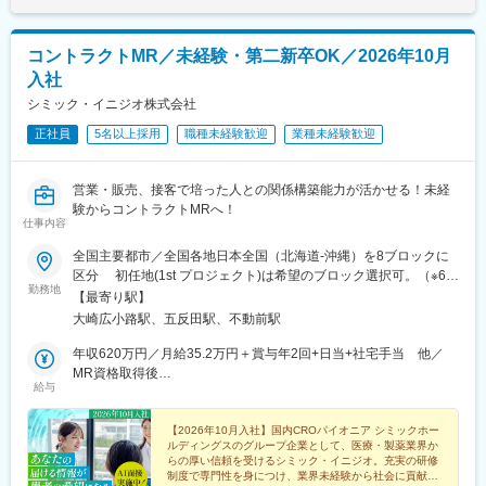
コントラクトMR／未経験・第二新卒OK／2026年10月
入社
シミック・イニジオ株式会社
正社員
5名以上採用
職種未経験歓迎
業種未経験歓迎
営業・販売、接客で培った人との関係構築能力が活かせる！未経
験からコントラクトMRへ！
仕事内容
全国主要都市／全国各地日本全国（北海道-沖縄）を8ブロックに
区分 初任地(1st プロジェクト)は希望のブロック選択可。（※6都
勤務地
道府県以上、ブロック内での転居は必須） ※2ブロック以上の広
【最寄り駅】
域内転勤可能な場合は入社一時金支給2ndプロジェクト以降は4ブ
大崎広小路駅、五反田駅、不動前駅
ロック以上での転勤が必須。■本社：〒141-0031 東京都品川区
西五反田7丁目7-7 SGスクエア【本社へのアクセス】 ・JR 山手線
年収620万円／月給35.2万円＋賞与年2回+日当+社宅手当 他／
「五反田駅」/都営地下鉄 浅草線「五反田駅」 徒歩6分・東急電
MR資格取得後
給与
鉄 池上線「大崎広小路駅」 徒歩5分 / 目黒線「不動前駅」
年収700万円／月給40.0万円＋賞与年2回+日当+社宅手当 他／
徒歩10分
MR経験5年目
【2026年10月入社】国内CROパイオニア シミックホー
ルディングスのグループ企業として、医療・製薬業界か
らの厚い信頼を受けるシミック・イニジオ。充実の研修
制度で専門性を身につけ、業界未経験から社会に貢献す