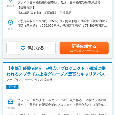
・医療を通じて社会に貢献したい
プレイス日本橋勤務地最寄駅：各線／日本橋駅受動喫煙対策：敷
・仕事を通じて学びを深め自己の成長を実感したい
■家族も安心な手厚い福利厚生
勤務地
地内喫煙可能場所あり＜勤務地詳細2＞中部エリア住所：希望を考
【最寄り駅】
・専門職として知識、技能を身に付けたい
社員がワークライフバランスをとりながらパフォーマンスを発揮
慮し、愛知県 岐阜県 静岡県 新潟県 富山県 石川県 福井県 長野県
日本橋駅(東京都)、茅場町駅、三越前駅
・内資系の安定企業で働きたい
できる制度があります。社員と社員のご家族が安心し、仕事もプ
のいずれかに配属致します。受動喫煙対策：屋内全面禁煙変更の
という方にはおススメです！
ライベートも充実して活躍できるよう、福利厚生制度を整備して
範囲：会社の定める事業所
＜予定年収＞509万円～559万円＜賃金形態＞月給制＜賃金内訳＞
＜2人に1人は未経験入社、75%は異業種からの転職者です＞
います。
月額（基本給）：250,000円その他固定手当/月：73,400円固定残
特に転勤を伴うことのあるMR職については、CSO業界トップク
給与
業手当/月：101,200円（固定残業時間40時間0分/月）超過した時
■職務内容：
ラスの借り上げ社宅制度や単身赴任のサポート制度を導入し、そ
間外労働の残業手当は追加支給＜月給＞424,600円（一律手当を
MR（医薬情報担当者）として、ドクターや医薬品卸へ訪問、医薬
の利用率も高水準となっています。
含む）＜昇給有無＞有＜残業手当＞有＜給与補足＞※能力・前給な
品に関する情報提供を行います。
どを考慮し、規定により決定します。※年収の他に別途日当（月額
応募依頼する
■社内認定資格制度
気になる
3～4万円）・諸手当有昇給：年1回★頑張りに応じて年収UP★赴
（エージェントサービス）
＜MRとは＞
製薬企業での開発パイプラインの変化にともない、当社において
任先の評価次第で大幅に年収をUPできます。（年2回業績給改
医薬品販売に際し、医師への医薬品の効果、効能、副作用を情報
はオンコロジーをはじめスペシャリティ領域のプロジェクトが増
定）賃金はあくまでも目安の金額であり、選考を通じて上下する
提供がミッションです。
加しています。またスペシャリティ領域については社員の関心も
可能性があります。月給(月額)は固定手当を含めた表記です。
医薬品は「どの成分に、どのような効果があって、誰に使うと良
高く、これに応えるべく専門性の高い人財を育成するための社内
【中部】経験者MR ※幅広いプロジェクト・領域に携
いのか」などの情報が付加されて、初めて効果的に使うことがで
認定資格制度を設けています。現在はオンコロジー分野で「血液
われる／プライム上場グループ／豊富なキャリアパス
きます。医師への適切な医薬品情報の提供を通じて、患者さんの
がん」と「固形がん」の2つのコースが展開されています。
治療、地域医療課題に貢献することができます。
アポプラスステーション株式会社
正社員
■安心の研修体制：
・入社から3か月間：座学研修（導入教育）のみ
└医薬品や医療業界、営業方法についての知識を身につけます。
プライム上場のクオールグループの一員である、アポプラスの社
・導入教育終了後は、Web講義、e-Learning、集合研修を組み合
員として契約した製薬企業のプロジェクト担当MRとして業務に従
わせて行う、MR認定試験に100％を担保する対策講座がありま
仕事内容
事していただきます。内資・外資の新薬メーカー、ジェネリック
す。
メーカーなどプロジェクトは多岐に渡りますので、今までの経験