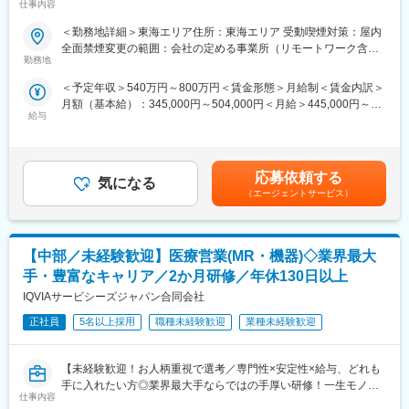
仕事内容
事していただきます。内資・外資の新薬メーカー、ジェネリック
■入社後の流れ
メーカーなどプロジェクトは多岐に渡りますので、今までの経験
▽約3ヶ月の研修（医療知識・業務理解）
＜勤務地詳細＞東海エリア住所：東海エリア 受動喫煙対策：屋内
を活かせる環境が整っています。
▽現場配属（4ヶ月目～）※マネージャーなど周囲のサポートを受
全面禁煙変更の範囲：会社の定める事業所（リモートワーク含
■営業スタイル：担当エリアの医療機関（開業医、病院）を訪問し
けながら実務習得
勤務地
む）
て、医師、薬剤師に課題解決するための医薬品情報を提供、副作
▽キャリア形成（MR経験者スペシャリスト・管理職や本社管理職
＜予定年収＞540万円～800万円＜賃金形態＞月給制＜賃金内訳＞
用情報を収集を行っていただきます。
へのキャリアアップ＆キャリアチェンジの可能性アリ）
月額（基本給）：345,000円～504,000円＜月給＞445,000円～
・新薬のプロモーション
給与
654,000円（一律手当を含む）＜昇給有無＞有＜残業手当＞有＜
・長期収載品の市場拡大
■充実した研修制度
給与補足＞※別途営業日当有（年間約40万円／1日2000円／4時間
・ジェネリック医薬品のプロモーション
・入社後3ヶ月は研修に専念（基礎から習得）
以上外勤の場合）※能力・前給などを考慮し、規定により決定しま
※1プロジェクトを約2年程度担当します。
・全員未経験入社！同期とスタートできる環境
す。※その他の手当は「待遇・福利厚生」欄をご参照ください。昇
※プロジェクトマネージャー、スーパーバイザー(SV)より、日々の
・配属後もマネージャーや先輩MRが成長をサポート
応募依頼する
気になる
給：年1回★頑張りに応じて年収UP★赴任先の評価次第で大幅に
活動についてフォローを受けられる環境です。全国にSVを配置
（エージェントサービス）
年収をUPできます。（年2回業績給改定）賃金はあくまでも目安
し、素早くフォローができる体制をとっています。
■手厚い福利厚生
の金額であり、選考を通じて上下する可能性があります。月給(月
■キャリアパス：コントラクトMRとしての働き方以外にも、スキ
・外勤手当（1日1,500円）
額)は固定手当を含めた表記です。
ルアップを図りプロジェクトマネージャー等のマネジメント業
・社宅制度（家賃60％会社負担）※条件あり
【中部／未経験歓迎】医療営業(MR・機器)◇業界最大
務、あるいは本社スタッフとしてMR経験を活かした業務に就くな
・転勤時の引越し費用負担
どのキャリアパスもございます。
・単身赴任手当／帰省補助
手・豊富なキャリア／2か月研修／年休130日以上
■特徴：
IQVIAサービシーズジャパン合同会社
(1)充実した教育体制：
■当社の特徴
・製品研修（約2週間～2ヶ月、プロジェクトによる）：入社オリ
正社員
5名以上採用
職種未経験歓迎
業種未経験歓迎
研修終了後は各製薬メーカーのプロジェクトに配属される『コン
エンテーション後に配属先プロジェクトの製薬メーカーにて製品
クラクトMR』。配属期間は平均2～3年程。
研修を受けていただきます。
新薬案件を中心にプロジェクトが豊富にあり、成長機会が広がり
【未経験歓迎！お人柄重視で選考／専門性×安定性×給与、どれも
・継続教育：APS COLLEGEという当社オリジナルの教育システ
ます。
手に入れたい方◎業界最大手ならではの手厚い研修！一生モノの
ムがございます。まず、G（ジェネラル）MRとして基礎を身に着
仕事内容
スキルを磨く／マーケ・コンサル・管理部門など将来のキャリア
けていただき、専門領域を磨いていただいたりビジネスコースに
■豊富なキャリアパス