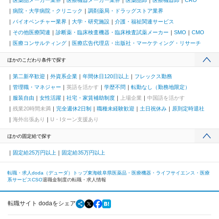
病院・大学病院・クリニック
調剤薬局・ドラッグストア業界
バイオベンチャー業界
大学・研究施設
介護・福祉関連サービス
その他医療関連
診断薬・臨床検査機器・臨床検査試薬メーカー
SMO
CMO
医療コンサルティング
医療広告代理店・出版社・マーケティング・リサーチ
ほかのこだわり条件で探す
第二新卒歓迎
外資系企業
年間休日120日以上
フレックス勤務
管理職・マネジャー
英語を活かす
学歴不問
転勤なし（勤務地限定）
服装自由
女性活躍
社宅・家賃補助制度
上場企業
中国語を活かす
残業20時間未満
完全週休2日制
職種未経験歓迎
土日祝休み
原則定時退社
海外出張あり
U・Iターン支援あり
ほかの固定給で探す
固定給25万円以上
固定給35万円以上
転職・求人doda（デューダ）トップ
東海
岐阜県
医薬品・医療機器・ライフサイエンス・医療
系サービス
CSO
退職金制度の転職・求人情報
転職サイト dodaをシェア