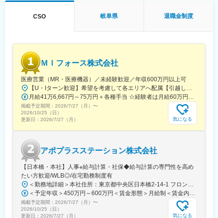
■家族も安心な手厚い福利厚生
岐阜県
退職金制度
CSO
社員がワークライフバランスをとりながらパフォーマンスを発揮
できる制度があります。社員と社員のご家族が安心し、仕事もプ
ライベートも充実して活躍できるよう、福利厚生制度を整備して
います。
特に転勤を伴うことのあるMR職については、CSO業界トップク
ＭＩフォース株式会社
ラスの借り上げ社宅制度や単身赴任のサポート制度を導入し、そ
の利用率も高水準となっています。
医療営業（MR・医療機器）／未経験歓迎／年収600万円以上可
【U・Iターン歓迎】希望を考慮して各エリアへ配属【引越し代は会社全額負担】■本社 東京都中央区築地1-13-1 銀座松竹スクエア9F■勤務エリア：（1）北海道：北海道（2）東北：青森・秋田・岩手・山形・宮城・福島（3）関東：東京・神奈川・千葉・埼玉・茨城・栃木・群馬（4）甲信越：新潟・長野・山梨（5）東海：愛知・岐阜・三重・静岡（6）北陸：富山・石川・福井（7）近畿：大阪・京都・滋賀・奈良・和歌山・兵庫（8）中国：岡山・広島・山口・島根・鳥取（9）四国：香川・徳島・高知・愛媛（10）九州：福岡・大分・宮崎・鹿児島・熊本・佐賀・長崎・沖縄※勤務地限定～全国転勤（規定あり）の選択可能※配属エリアは希望を考慮して決定いたします。希望範囲外への転勤はありません。※変更の範囲：会社の定める事業所（リモートワーク含む）
■社内認定資格制度
月給41万6,667円～75万円＋各種手当 ☆経験者は月給60万円以上！・・・・・・■未経験者：月給41万6,667円～＋各種手当※上記には固定残業代（7万9,114円～／30時間分）を含みます。※超過分は別途全額支給いたします。◎手当を含めれば初年度から年収600万円以上も可能！・・・・・・■経験者：月給60万円～75万円＋各種手当※上記には固定残業代（11万760円～／30時間分）を含みます。※超過分は別途全額支給いたします。＜年収例＞◎初年度年収は700万円以上！◎最大年収900万円以上も目指せる♪・・・・・・＼社員の年収例／ 800万円／36歳（入社3年） 860万円／42歳（入社4年） 920万円／45歳（入社6年） ※諸手当含む
製薬企業での開発パイプラインの変化にともない、当社において
掲載予定期間：
2026/7/27（月）
〜
はオンコロジーをはじめスペシャリティ領域のプロジェクトが増
2026/10/25（日）
気になる
更新日：
2026/7/27（月）
加しています。またスペシャリティ領域については社員の関心も
高く、これに応えるべく専門性の高い人財を育成するための社内
認定資格制度を設けています。現在はオンコロジー分野で「血液
がん」と「固形がん」の2つのコースが展開されています。
アポプラスステーション株式会社
【日本橋・本社】人事※給与計算・社保◆給与計算の専門性を高め
たい方歓迎/WLB◎/在宅勤務制度有
＜勤務地詳細＞本社住所：東京都中央区日本橋2-14-1 フロントプレイス日本橋勤務地最寄駅：各線／日本橋駅受動喫煙対策：敷地内喫煙可能場所あり変更の範囲：会社の定める事業所
＜予定年収＞450万円～600万円＜賃金形態＞月給制＜賃金内訳＞月額（基本給）：243,000円～330,300円固定残業手当/月：57,000円～77,700円（固定残業時間30時間0分/月）超過した時間外労働の残業手当は追加支給＜月給＞300,000円～408,000円（一律手当を含む）＜昇給有無＞有＜残業手当＞有＜給与補足＞※上記金額にスキル・ご経験に応じて加算する可能性がございます※給与詳細は、経験・スキルを考慮した上で決定。■昇給：年1回（4月）賃金はあくまでも目安の金額であり、選考を通じて上下する可能性があります。月給(月額)は固定手当を含めた表記です。
掲載予定期間：
2026/7/27（月）
〜
2026/10/25（日）
気になる
更新日：
2026/7/27（月）