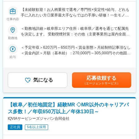
【未経験歓迎！お人柄重視で選考／専門性×安定性×給与、どれも
手に入れたい方◎業界最大手ならではの手厚い研修！一生モノの
仕事内容
スキルを磨く／マーケ・コンサル・管理部門など将来のキャリア
パス豊富】
＜勤務地詳細＞岐阜県エリア住所：岐阜県／選考を通じて配属先
を決定します。 受動喫煙対策：その他（主要事業所は屋内全面禁
＼そもそも「IQVIA」とは？／
勤務地
煙）変更の範囲：会社の定める事業所
IQVIAはヘルスケア業界で活躍する企業様を様々な側面から支援す
＜予定年収＞620万円～650万円＜賃金形態＞月給制特記事項なし
る「CSO」という業界で世界最大手の企業です。今回はIQVIAの
＜賃金内訳＞月額（基本給）：270,000円～305,000円その他固定
正社員として、クライアントである医療機器メーカーの名刺を持
給与
手当/月：35,000円＜月給＞305,000円～340,000円＜昇給有無＞
って営業活動を行っていただきます。人々の命を守る商材に携わ
有＜残業手当＞無＜給与補足＞【残業手当について】管理監督者
るため、社会貢献性と安定性を兼ね備えたお仕事です。
の承認の上、研究会、顧客との会議等が発生する場合、別途残業
手当支給する。【補足】プロジェクト稼働手当(35,000円)、外勤
■具体的な業務内容：
応募依頼する
気になる
日当（1日1,500円／外勤3.5時間以上）■変動賞与制（6月・12
IQVIAにご入社後、新人研修を経たのちに、平均して2～3年単位
（エージェントサービス）
月・3月）※平均実績6ヶ月分■インセンティブ：3月（対象者）賃
で実施される医療機器営業のプロジェクトに配属させていただき
金はあくまでも目安の金額であり、選考を通じて上下する可能性
ます。
があります。月給(月額)は固定手当を含めた表記です。
医療機器の営業担当者として、クライアントである医療機器メー
【岐阜／初任地固定】経験MR ◇MR以外のキャリアパ
カーの名刺を携えて基幹病院などの医師や看護師など医療従事者
の方々との面談を通して、製品に関わる情報提供や扱い方のレク
ス多数！／年収650万以上／年休130日～
チャーなどの営業活動を行っていただきます。
IQVIAサービシーズジャパン合同会社
※今回のプロジェクトについての詳細は面接の場でご説明させてい
ただきます。
正社員
5名以上採用
■将来的なキャリア：