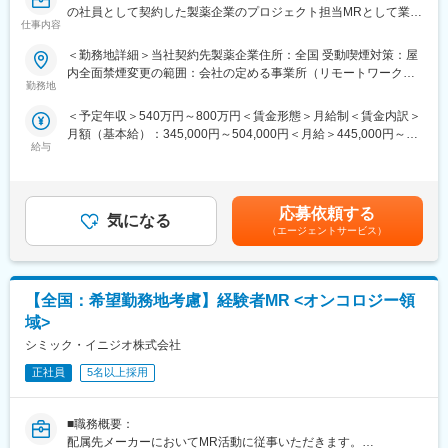
の社員として契約した製薬企業のプロジェクト担当MRとして業務
仕事内容
に従事していただきます。内資・外資の新薬メーカー、ジェネリ
■入社後も強力なバックアップが受けられます！
ックメーカーなどプロジェクトは多岐に渡りますので、今までの
CSOは本部のバックアップ体制が何より重要です。1人のプロジ
＜勤務地詳細＞当社契約先製薬企業住所：全国 受動喫煙対策：屋
経験を活かせる環境が整っています。
ェクトマネージャーが管理する営業は約20名程度であり、相談事
内全面禁煙変更の範囲：会社の定める事業所（リモートワーク含
■営業スタイル：担当エリアの医療機関（開業医、病院）を訪問し
勤務地
があればいつでも連絡できる距離感です。1～2カ月に一度の面談
む）
て、医師、薬剤師に課題解決するための医薬品情報を提供、副作
も実施しており、日々の業務だけでなく中長期的な視点での相談
＜予定年収＞540万円～800万円＜賃金形態＞月給制＜賃金内訳＞
用情報を収集を行っていただきます。
も可能です。また、クライアント・社内評価に基いた明確な評価
月額（基本給）：345,000円～504,000円＜月給＞445,000円～
・新薬のプロモーション
制度により、キャリアや年収アップに向けた目標を定めやすい環
給与
654,000円（一律手当を含む）＜昇給有無＞有＜残業手当＞有＜
・長期収載品の市場拡大
境です。
給与補足＞※別途営業日当有（年間約40万円／1日2000円／4時間
・ジェネリック医薬品のプロモーション
以上外勤の場合）※能力・前給などを考慮し、規定により決定しま
※1プロジェクトを約2年程度担当します。
■基本的に稼働率は100%：常時、待機期間が発生することが無い
す。※その他の手当は「待遇・福利厚生」欄をご参照ください。昇
※プロジェクトマネージャー、スーパーバイザー(SV)より、日々の
応募依頼する
よう隙間なくアサインをしています。これも比較的少数規模に抑
気になる
給：年1回★頑張りに応じて年収UP★赴任先の評価次第で大幅に
活動についてフォローを受けられる環境です。全国にSVを配置
えて運営を行っているからこそ実現ができていることであり、強
（エージェントサービス）
年収をUPできます。（年2回業績給改定）賃金はあくまでも目安
し、素早くフォローができる体制をとっています。
みの部分です。
の金額であり、選考を通じて上下する可能性があります。月給(月
■組織：約600名のコントラクトMRが在籍しています。社長をは
額)は固定手当を含めた表記です。
じめ、役員クラスが元MR出身のためMRのキャリアや育成、長期
変更の範囲：会社の定める業務
【全国：希望勤務地考慮】経験者MR <オンコロジー領
就業について力を入れている企業です。
■特徴：
域>
(1)充実した教育体制：
シミック・イニジオ株式会社
・製品研修（約2週間～2ヶ月、プロジェクトによる）：入社オリ
エンテーション後に配属先プロジェクトの製薬メーカーにて製品
正社員
5名以上採用
研修を受けていただきます。
・継続教育：入社時に配属先の製薬会社で行なわれますが、その
■職務概要：
他、横断研修、eラーニングの研修等も受けることが可能です。
配属先メーカーにおいてMR活動に従事いただきます。
・オンコロジー専門MR育成プログラム、IBD専門育成プログラ