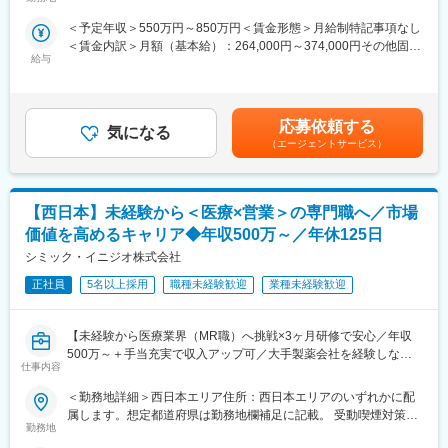
県山梨県新潟県 長野県静岡県のいずれか予定受動喫煙対策：屋内
シミック・イニジオのCSO事業においては外資・内資の割合、企
フォロー体制を整えております。
全面禁煙
＜予定年収＞550万円～850万円＜賃金形態＞月給制特記事項なし
業規模、製品領域などのバランスを考慮しながら、常時60以上の
★入社同期がいるため、一緒に頑張れる環境です！専門性の高い
＜賃金内訳＞月額（基本給）：264,000円～374,000円その他固定
プロジェクトが稼働しています。
営業職が目指せます。
給与
手当/月：36,000円～51,000円＜月給＞300,000円～425,000円＜
プロジェクト人数が100名を超える大規模なプロジェクトや、日
昇給有無＞有＜残業手当＞無＜給与補足＞■上記年収には、社宅
本市場への新規参入する企業のプロジェクトなど、規模やミッシ
■魅力ポイント：
(当社負担分)と日当が含まれます。■社用車貸与と共にガソリン代
ョンも多様です。
＜安定性＞
を全額支給 ■賞与年2回（昨年度実績4.2ヶ月）、報酬改定年1回■
・誰にとっても必要不可欠な医療業界は、景気の影響に左右され
応募依頼する
気になる
全国勤務が可能な方は、初回給与時に30万円の一時金を支給賃金
■年齢も経験も多様な人財が活躍
にくく、安定した売上を誇っています。
（エージェントサービス）
はあくまでも目安の金額であり、選考を通じて上下する可能性が
シミック・イニジオはほぼ全員が中途採用です。それぞれ異なる
・当社は、東証プライム上場以来、10期連続で増収中のクオール
あります。月給(月額)は固定手当を含めた表記です。
バックグラウンドを持ち、その経験を活かして活動しています。
グループに属しており、主力事業を担っています。
社員の年齢分布も幅広く、20代～60代まで在籍しています。社員
【西日本】未経験から＜医療×営業＞の専門職へ／市場
の経験の多様性は、変革期にある製薬業界にあって、私たちの事
＜社会貢献度の高さ＞
業を支える重要な要素です。
自身の売上・営業活動が患者さんのQOLの向上や病気から救うこ
価値を高めるキャリア◆年収500万～／年休125日
とに繋がるため、やりがいをもって営業できます。
シミック・イニジオ株式会社
■人財育成への積極投資
シミック・イニジオにとってサービス品質の源泉となるのは人財
正社員
5名以上採用
職種未経験歓迎
業種未経験歓迎
＜頑張りは適切に評価＞
です。
成果に応じた評価制度が整っており、頑張り次第で大幅な年収UP
そのため人財育成・能力開発は重要施策と位置づけ、積極的な投
も目指せます。
【未経験から医療業界（MR職）へ挑戦×3ヶ月研修で安心／年収
資を行っています。自己成長意欲を尊重し、業務直結の研修だけ
500万～＋手当充実で収入アップ可／大手製薬会社を経験しなが
でなく、変化する時代に対応するビジネススキル習得も含め階層
■福利厚生（転勤を伴う場合）：
仕事内容
ら成長／異業種出身者が活躍】
ごとにプログラムを展開し、会社全体の価値を高める取り組みを
＜社宅制度（法人契約）＞
行っています。
・家賃：一部会社負担
＜勤務地詳細＞西日本エリア住所：西日本エリアのいずれかに配
＜入社月について＞
・住居契約初期経費：会社負担（上限設定あり）
属します。想定都道府県は勤務地欄補足に記載。 受動喫煙対策：
この求人は10月1日入社の求人となります
■家族も安心な手厚い福利厚生
勤務地
・入居時の引越し費用：会社負担（会社指定業者）
屋内全面禁煙変更の範囲：会社の定める事業所
※入社後は合同研修からスタート
社員がワークライフバランスをとりながらパフォーマンスを発揮