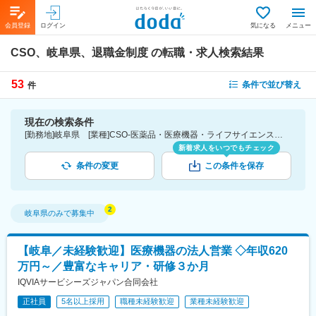
会員登録
ログイン
気になる
メニュー
CSO、岐阜県、退職金制度
の転職・求人検索結果
53
条件で並び替え
件
現在の検索条件
[勤務地]岐阜県 [業種]CSO-医薬品・医療機器・ライフサイエンス・医療系サービス [詳細条件](待遇・福利厚生)退職金制度
新着求人をいつでもチェック
条件の変更
この条件を保存
岐阜県
のみで募集中
【岐阜／未経験歓迎】医療機器の法人営業 ◇年収620
万円～／豊富なキャリア・研修３か月
IQVIAサービシーズジャパン合同会社
正社員
5名以上採用
職種未経験歓迎
業種未経験歓迎