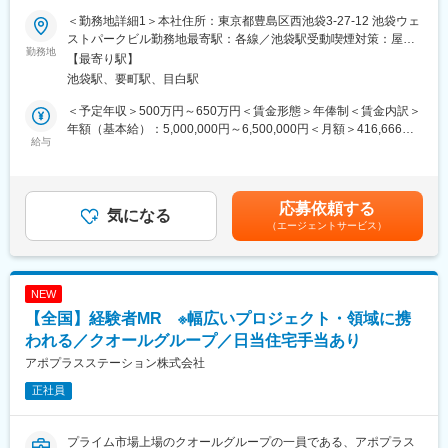
＜勤務地詳細1＞本社住所：東京都豊島区西池袋3-27-12 池袋ウェ
■募集概要：
ストパークビル勤務地最寄駅：各線／池袋駅受動喫煙対策：屋内
EPファーマラインは「CSO業界」の中でも医療機器業界に特化し
勤務地
全面禁煙＜勤務地詳細2＞全国勤務(希望勤務地考慮)住所：全国に
【最寄り駅】
た事業を展開している、国内でも数少ない大手企業です！現在医
営業所がございます。配属先は入社後に確定します。希望勤務地
池袋駅、要町駅、目白駅
療業界での営業経験をお持ちの方を対象に、医療機器の営業担当
がある場合はご相談ください。 受動喫煙対策：その他（顧客先に
を募集しております。
より異なります。）変更の範囲：会社の定める事業所
＜予定年収＞500万円～650万円＜賃金形態＞年俸制＜賃金内訳＞
当社では大手メーカーの案件を数多く保有しており、カテーテ
年額（基本給）：5,000,000円～6,500,000円＜月額＞416,666円
ル、検査機器、電子カルテ、中には医療系Saas製品など幅広いア
給与
～541,666円（12分割）＜昇給有無＞有＜残業手当＞有賃金はあ
サイン先の中から面談を積み重ね、あなたの希望するキャリアや
くまでも目安の金額であり、選考を通じて上下する可能性があり
働き方、勤務場所に最も適したご提案をさせていただきます！
ます。月給(月額)は固定手当を含めた表記です。
医療業界内でのキャリアアップを考えている方、メーカーへの転
応募依頼する
職を視野に入れている方等、全力でサポートいたしますので是非
気になる
（エージェントサービス）
ご応募ください！
※未経験の方も募集を行っておりますので、お気軽にご相談くださ
い
NEW
【EPファーマラインでキャリアを築くメリット】
【全国】経験者MR ※幅広いプロジェクト・領域に携
■優良案件多数／メーカー転籍を支援
他社では見かけないような大手メーカーの案件や最先端製品の案
われる／クオールグループ／日当住宅手当あり
件を保有しています。また原則、将来的にクライアント先への転
アポプラスステーション株式会社
籍も視野に入れた内容で案件を受注しています。(＝将来的に医療
正社員
機器メーカーの正規社員としての勤務が可能) これを可能にして
いる背景としては、比較的少数規模を保って運営を行っているか
らこそマネージャーの目が行き届く環境を整えることができ、顧
プライム市場上場のクオールグループの一員である、アポプラス
客からの信頼が厚いためです。