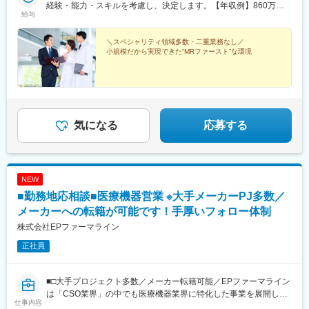
経験・能力・スキルを考慮し、決定します。【年収例】860万円
府駅、長野駅、岐阜駅、静岡駅、名古屋駅、津駅、大津駅、京都
給与
／42歳（月給64万円+賞与）830万円／35歳（月給61万円+賞与）
駅、大阪駅、神戸駅(兵庫県)、奈良駅、和歌山駅、鳥取駅、松江
700万円／30歳（月給51万円+賞与）
駅、岡山駅、広島駅、山口駅(山口県)、徳島駅、高松駅(香川県)、
＼スペシャリティ領域多数・二重業務なし／
松山駅(愛媛県)、高知駅、博多駅、佐賀駅、長崎駅(長崎県)、熊本
小規模だから実現できた“MRファースト”な環境
駅、大分駅、宮崎駅、鹿児島中央駅前駅、さっぽろ駅、仙台駅(地
下鉄)、曽根田駅、宇都宮駅東口駅、中央前橋駅、京成千葉駅、船
橋駅、新宿駅(東京メトロ)、二重橋前駅、三越前駅、新高島駅、川
崎駅、七ツ屋駅、福井駅(福井県)、名鉄岐阜駅、新静岡駅、名鉄名
古屋駅、上栄町駅、西梅田駅、ハーバーランド駅、田中口駅、岡
山駅前駅、高松築港駅、ＪＲ松山駅前駅、高知駅前駅、祇園駅(福
気になる
応募する
岡県)、長崎駅前駅、熊本駅前駅、高見橋駅、北１２条駅、あおば
通駅、東宿郷駅、栄町駅(千葉県)、京成船橋駅、新宿駅、大手町駅
(東京都)、茅場町駅、高島町駅、電鉄富山駅、福井城址大名町駅、
日吉町駅、大阪梅田駅(阪神線)、高速神戸駅、西川緑道公園駅、猿
NEW
猴橋町駅、大手町駅(愛媛県)、高知橋駅、五島町駅、二本木口駅、
鹿児島中央駅
■勤務地応相談■医療機器営業 ※大手メーカーPJ多数／
メーカーへの転籍が可能です！手厚いフォロー体制
株式会社EPファーマライン
正社員
■□大手プロジェクト多数／メーカー転籍可能／EPファーマライン
は「CSO業界」の中でも医療機器業界に特化した事業を展開して
仕事内容
いる、国内でも数少ない大手企業です！■□