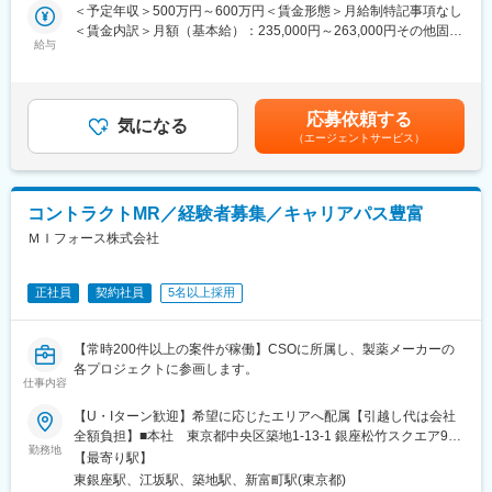
＜予定年収＞500万円～600万円＜賃金形態＞月給制特記事項なし
入社月が決まっているため同期も多く安心してスタート可能
できる制度があります。社員と社員のご家族が安心し、仕事もプ
変更の範囲：会社の定める業務
＜賃金内訳＞月額（基本給）：235,000円～263,000円その他固定
ライベートも充実して活躍できるよう、福利厚生制度を整備して
給与
手当/月：36,000円～43,000円＜月給＞271,000円～306,000円＜
＜MR（医薬情報担当者）とは＞
います。
昇給有無＞有＜残業手当＞無＜給与補足＞■上記年収には、社宅
医師や薬剤師に対して薬の情報を伝え、「正しく使ってもらうた
特に転勤を伴うことのあるMR職については、CSO業界トップク
(当社負担分)と日当が含まれます。■社用車貸与と共にガソリン代
めのサポート」をする仕事です
ラスの借り上げ社宅制度や単身赴任のサポート制度を導入し、そ
を全額支給 ■賞与年2回（昨年度実績4.2ヶ月）、報酬改定年1回■
具体的には、「どんな病気に効くか（効果）／安全性（副作用や
の利用率も高水準となっています。
応募依頼する
気になる
全国勤務が可能な方は、50万円の一時金を支給(3ヶ月の試用期間
注意点）／品質に問題はないか」をわかりやすく伝えます
（エージェントサービス）
後の翌月給与で支給)賃金はあくまでも目安の金額であり、選考を
また、現場で使われた際の声を聞き取り製薬会社へ届け、より良
■社内認定資格制度
通じて上下する可能性があります。月給(月額)は固定手当を含めた
い薬づくりにも貢献します
製薬企業での開発パイプラインの変化にともない、当社において
表記です。
自分が関わった薬が患者様の治療につながり、感謝されるやりが
はオンコロジーをはじめスペシャリティ領域のプロジェクトが増
コントラクトMR／経験者募集／キャリアパス豊富
いのある仕事です
加しています。またスペシャリティ領域については社員の関心も
高く、これに応えるべく専門性の高い人財を育成するための社内
ＭＩフォース株式会社
＼＼求人のポイント／／
認定資格制度を設けています。現在はオンコロジー分野で「血液
◎未経験から医療業界へ｜大手製薬会社のプロジェクトで働ける
がん」と「固形がん」の2つのコースが展開されています。
◎3ヶ月研修＋OJTでゼロから育成｜専門性の高いキャリア形成
正社員
契約社員
5名以上採用
◎年収500万円～＋社宅補助あり｜収入アップ可能
◎異業種出身者（営業、接客、旅行・ホテル、介護、公務員、教
【常時200件以上の案件が稼働】CSOに所属し、製薬メーカーの
員など）が活躍中
各プロジェクトに参画します。
仕事内容
■入社後の流れ
▽約3ヶ月の研修（医療知識・業務理解）
【U・Iターン歓迎】希望に応じたエリアへ配属【引越し代は会社
▽現場配属（4ヶ月目～）※マネージャーなど周囲のサポートを受
全額負担】■本社 東京都中央区築地1-13-1 銀座松竹スクエア9F■
けながら実務習得
勤務地
勤務エリア：（1）北海道：北海道（2）東北：青森・秋田・岩
【最寄り駅】
▽キャリア形成（MR経験者スペシャリスト・管理職や本社管理職
手・山形・宮城・福島（3）関東：東京・神奈川・千葉・埼玉・茨
東銀座駅、江坂駅、築地駅、新富町駅(東京都)
へのキャリアアップ＆キャリアチェンジの可能性アリ）