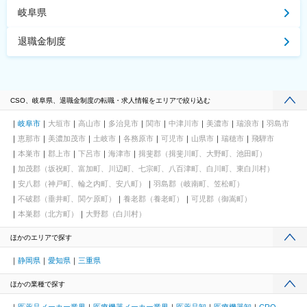
岐阜県
退職金制度
CSO、岐阜県、退職金制度の転職・求人情報をエリアで絞り込む
岐阜市
大垣市
高山市
多治見市
関市
中津川市
美濃市
瑞浪市
羽島市
恵那市
美濃加茂市
土岐市
各務原市
可児市
山県市
瑞穂市
飛騨市
本巣市
郡上市
下呂市
海津市
揖斐郡（揖斐川町、大野町、池田町）
加茂郡（坂祝町、富加町、川辺町、七宗町、八百津町、白川町、東白川村）
安八郡（神戸町、輪之内町、安八町）
羽島郡（岐南町、笠松町）
不破郡（垂井町、関ケ原町）
養老郡（養老町）
可児郡（御嵩町）
本巣郡（北方町）
大野郡（白川村）
ほかのエリアで探す
静岡県
愛知県
三重県
ほかの業種で探す
医薬品メーカー業界
医療機器メーカー業界
医薬品卸
医療機器卸
CRO