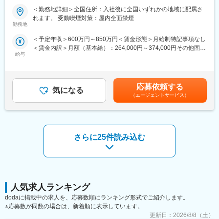
■新薬プロジェクト95％超／常時60以上のプロジェクトが稼働
行っています。
＜勤務地詳細＞全国住所：入社後に全国いずれかの地域に配属さ
プロジェクトの数やバリエーションはキャリア形成に直結するた
れます。 受動喫煙対策：屋内全面禁煙
め、CSOでの転職を考えるうえで重要なポイントです。
■家族も安心な手厚い福利厚生
勤務地
シミック・イニジオのCSO事業においては外資・内資の割合、企
社員がワークライフバランスをとりながらパフォーマンスを発揮
＜予定年収＞600万円～850万円＜賃金形態＞月給制特記事項なし
業規模、製品領域などのバランスを考慮しながら、常時60以上の
できる制度があります。社員と社員のご家族が安心し、仕事もプ
＜賃金内訳＞月額（基本給）：264,000円～374,000円その他固定
プロジェクトが稼働しています。
ライベートも充実して活躍できるよう、福利厚生制度を整備して
給与
手当/月：36,000円～51,000円＜月給＞300,000円～425,000円＜
プロジェクト人数が100名を超える大規模なプロジェクトや、日
います。
昇給有無＞有＜残業手当＞無＜給与補足＞■上記年収には、社宅
本市場への新規参入する企業のプロジェクトなど、規模やミッシ
特に転勤を伴うことのあるMR職については、CSO業界トップク
(当社負担分)と日当が含まれます。■社用車貸与と共にガソリン代
ョンも多様です。
ラスの借り上げ社宅制度や単身赴任のサポート制度を導入し、そ
を全額支給 ■賞与年2回（昨年度実績4.2ヶ月）、報酬改定年1回■
の利用率も高水準となっています。
応募依頼する
気になる
全国勤務が可能な方は、初回給与時に30万円の一時金を支給賃金
■年齢も経験も多様な人財が活躍
（エージェントサービス）
はあくまでも目安の金額であり、選考を通じて上下する可能性が
シミック・イニジオはほぼ全員が中途採用です。それぞれ異なる
■社内認定資格制度
あります。月給(月額)は固定手当を含めた表記です。
バックグラウンドを持ち、その経験を活かして活動しています。
製薬企業での開発パイプラインの変化にともない、当社において
社員の年齢分布も幅広く、20代～60代まで在籍しています。社員
はオンコロジーをはじめスペシャリティ領域のプロジェクトが増
の経験の多様性は、変革期にある製薬業界にあって、私たちの事
加しています。またスペシャリティ領域については社員の関心も
さらに25件読み込む
業を支える重要な要素です。
高く、これに応えるべく専門性の高い人財を育成するための社内
認定資格制度を設けています。現在はオンコロジー分野で「血液
■人財育成への積極投資
がん」と「固形がん」の2つのコースが展開されています。
シミック・イニジオにとってサービス品質の源泉となるのは人財
です。
そのため人財育成・能力開発は重要施策と位置づけ、積極的な投
人気求人ランキング
資を行っています。自己成長意欲を尊重し、業務直結の研修だけ
dodaに掲載中の求人を、応募数順にランキング形式でご紹介します。
でなく、変化する時代に対応するビジネススキル習得も含め階層
※応募数が同数の場合は、新着順に表示しています。
ごとにプログラムを展開し、会社全体の価値を高める取り組みを
更新日：
2026/8/8（土）
行っています。