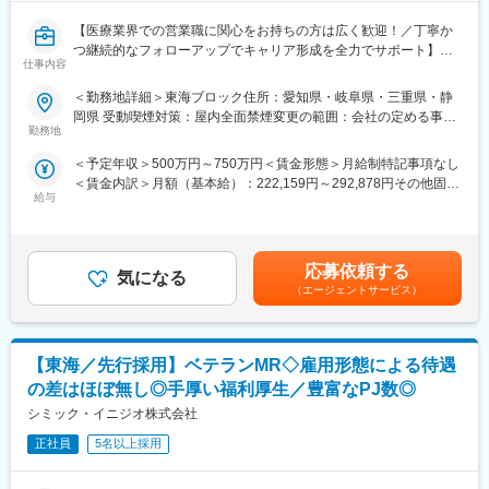
環境を整えることができ、顧客からの信頼が厚いためです。
【医療業界での営業職に関心をお持ちの方は広く歓迎！／丁寧か
■入社後も強力なバックアップを受けられます！
つ継続的なフォローアップでキャリア形成を全力でサポート】
仕事内容
CSOは本部のバックアップ体制が何より重要です。1人のプロジ
ェクトマネージャーが管理する営業は約20名程度であり、相談事
■業務内容：
＜勤務地詳細＞東海ブロック住所：愛知県・岐阜県・三重県・静
があればいつでも連絡できる距離感です。1～2カ月に一度の面談
医療系総合職として製薬メーカーや医療機器メーカー等業務を委
岡県 受動喫煙対策：屋内全面禁煙変更の範囲：会社の定める事業
も実施しており、日々の業務だけでなく中長期的な視点での相談
託する「CSO」に所属し、プロジェクトごとに複数のメーカーで
勤務地
所（リモートワーク含む）
も可能です。また、クライアント・社内評価に基いた明確な評価
勤務いただきます。今回は大手医療機器メーカー様へのプロジェ
＜予定年収＞500万円～750万円＜賃金形態＞月給制特記事項なし
制度により、キャリアや年収アップに向けた目標を定めやすい環
クトへアサイン予定です。グローバルトップメーカーなど様々な
＜賃金内訳＞月額（基本給）：222,159円～292,878円その他固定
境です。
PJTに携わる事が出来ます。
給与
手当/月：68,750円～95,000円固定残業手当/月：84,091円～
112,122円（固定残業時間30時間0分/月）超過した時間外労働の
■基本的に稼働率は100%！
■医療機器営業・MR：
残業手当は追加支給＜月給＞375,000円～500,000円（一律手当を
常時、待機期間が発生することが無いよう隙間なくアサインをし
ご本人の希望やお人柄を見て活躍できる場を提供いたします。
含む）＜昇給有無＞有＜残業手当＞有＜給与補足＞業績に応じて
ています。これも比較的少数規模に抑えて運営を行っているから
◎医療機器営業
応募依頼する
気になる
インセンティブあり賃金はあくまでも目安の金額であり、選考を
こそ実現ができていることであり、強みの部分です。
医師や医療機器を扱う医療従事者に医療機器の情報提供や販売を
（エージェントサービス）
通じて上下する可能性があります。月給(月額)は固定手当を含めた
行います。販売だけでなく、実際使用する際のトレーニングサポ
表記です。
■数字で見るEPファーマライン（2025年10月時点）：
ートやアフターフォローまで手掛けることが特徴で、医療の現場
・従業員数1400名以上／入社3年以内の離職率6%
を実感できる活動ができます。
・男女比4:6
【東海／先行採用】ベテランMR◇雇用形態による待遇
◎MR（医薬情報担当者）
・有給取得率70%
医師や薬剤師、看護師など医療従事者に医薬品の効果や副作用な
の差はほぼ無し◎手厚い福利厚生／豊富なPJ数◎
・産休産後休暇取得率100%／育休復帰率95%
どの情報提供や情報収集を行います。患者さんのQOL改善に向
シミック・イニジオ株式会社
・医療系有資格者：1040名在籍
け、日々最新情報を学習し医療の一旦を担う専門性の高い活動が
・従業員平均年齢：従業員平均年齢37.1歳
できます。
正社員
5名以上採用
変更の範囲：会社の定める業務
■入社後の流れ：