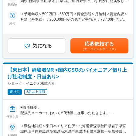
岡県 新潟県 富山県 石川県 福井県 長野県 のいずれかに配属致しま
・仕事を通じて学びを深め自己の成長を実感したい
スーパーバイザーが日々の活動をフォローします。定期的な連絡
勤務地
す。受動喫煙対策：屋内全面禁煙変更の範囲：会社の定める事業
変更の範囲：会社の定める業務
・専門職として知識、技能を身に付けたい
や面談のほか、必要に応じて素早くバックアップに入るなど、MR
所
＜予定年収＞509万円～559万円＜賃金形態＞月給制＜賃金内訳＞
・内資系の安定企業で働きたい
として結果を出せるように万全のサポート体制を整えています。
月額（基本給）：250,000円その他固定手当/月：73,400円固定残
という方にはおススメです！
(3)豊富なプロジェクト数、50社を超える多数の取引メーカー：同
給与
業手当/月：101,200円（固定残業時間40時間0分/月）超過した時
＜2人に1人は未経験入社、75%は異業種からの転職者です＞
業他社と比較しても、多くのプロジェクト数があり、様々なご経
間外労働の残業手当は追加支給＜月給＞424,600円（一律手当を
験を活かしていただくことが可能です。20代～60代までの幅広い
含む）＜昇給有無＞有＜残業手当＞有＜給与補足＞※能力・前給な
■職務内容：
年代のMRの方が活躍されています。
どを考慮し、規定により決定します。※年収の他に別途日当（月額
MR（医薬情報担当者）として、ドクターや医薬品卸へ訪問、医薬
■中途入社社員の年収例
応募依頼する
気になる
3～4万円）・諸手当有昇給：年1回★頑張りに応じて年収UP★赴
品に関する情報提供を行います。
・入社3年目（MR経験者）28歳：642万（月給＋日当＋住宅手
（エージェントサービス）
任先の評価次第で大幅に年収をUPできます。（年2回業績給改
当）
定）賃金はあくまでも目安の金額であり、選考を通じて上下する
＜MRとは＞
・入社5年目（MR経験者）33歳：712万（月給＋日当＋住宅手
可能性があります。月給(月額)は固定手当を含めた表記です。
医薬品販売に際し、医師への医薬品の効果、効能、副作用を情報
当）
【東日本】経験者MR <国内CSOのパイオニア／借り上
提供がミッションです。
医薬品は「どの成分に、どのような効果があって、誰に使うと良
変更の範囲：会社の定める業務
げ社宅制度・日当あり>
いのか」などの情報が付加されて、初めて効果的に使うことがで
シミック・イニジオ株式会社
きます。医師への適切な医薬品情報の提供を通じて、患者さんの
治療、地域医療課題に貢献することができます。
正社員
5名以上採用
■安心の研修体制：
■職務概要：
・入社から3か月間：座学研修（導入教育）のみ
配属先メーカーにおいてMR活動に従事いただきます。
└医薬品や医療業界、営業方法についての知識を身につけます。
仕事内容
・導入教育終了後は、Web講義、e-Learning、集合研修を組み合
■新薬プロジェクト95％超／常時60以上のプロジェクトが稼働
わせて行う、MR認定試験に100％を担保する対策講座がありま
＜勤務地詳細＞東日本エリア住所：北海道青森県秋田県岩手県宮
プロジェクトの数やバリエーションはキャリア形成に直結するた
す。
城県山形県福島県茨城県栃木県群馬県埼玉県東京都千葉県神奈川
め、CSOでの転職を考えるうえで重要なポイントです。
・現場配属後も月1回以上の面談を設けており、成果を出すための
勤務地