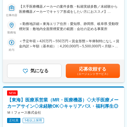
があればいつでも連絡できる距離感です。一カ月に一度の面談も
実施しており、日々の業務だけでなく中長期的な視点での相談も
【大手医療機器メーカーの案件多数・転籍実績多数／未経験から
可能です。また、クライアント・社内評価に基いた明確な評価制
医療機器メーカーでキャリア形成をしたい方におススメ】
仕事内容
度により、キャリアや年収アップに向けた目標を定めやすい環境
です。
■概要：
＜勤務地詳細＞東海エリア住所：愛知県、静岡県、岐阜県 受動喫
■大手製薬企業でも採用～「現場力」を養うための充実した教育体
入社後は配属前研修を受けたのち、当社クライアントである医療
煙対策：敷地内全面禁煙変更の範囲：会社の定める事業所
制と研修コンテンツ～
機器メーカーへ配属され、その企業の名刺をもって営業活動を行
勤務地
特定の製剤を持たないCSOだからこそ、当社の教育サポートは単
っていただきます。※雇用元はEPファーマライン正社員雇用
＜予定年収＞420万円～550万円＜賃金形態＞年俸制特になし＜賃
なる知識の提供だけでなく、MRとしての現場力を培うことに比重
金内訳＞年額（基本給）：4,200,000円～5,500,000円＜月額＞
を置いております。
カテーテル、検査機器、電子カルテ、中には医療系Saas製品など
給与
350,000円～458,333円（12分割）＜昇給有無＞有＜残業手当＞有
オンコロジー領域等の知識を提供するe-learningはもちろん、専門
幅広いアサイン先の中から面談を積み重ね、あなたの希望するキ
賃金はあくまでも目安の金額であり、選考を通じて上下する可能
領域のKOLへの営業ロールプレイングの機会もあり、生き残るMR
ャリアや働き方、勤務場所に最も適したご提案をさせていただき
性があります。月給(月額)は固定手当を含めた表記です。
としての営業スキルを身に着けることが可能です。
ます。
当社の研修内容は大手製薬企業所属MR教育にも使用されておりま
応募依頼する
気になる
す。
少しでも医療業界でキャリア形成したい！というお気持ちのある
（エージェントサービス）
方はカジュアル面談からの参加でも構いませんので一度ご応募く
変更の範囲：会社の定める業務
ださい！
NEW
■優良案件多数◎
他では見かけないような大手メーカーの案件や最先端製品の案件
【東海】医療系営業（MR・医療機器）◇大手医療メー
を保有しています。また、原則的に一時的な補充要員としてでは
カーアサイン◇未経験OK◇キャリアパス・福利厚生◎
なく将来的なメーカーへの転籍（メーカー雇用への切り替え）も
ＭＩフォース株式会社
視野に入れた内容でPJを受諾しています。これを可能にしている
背景としては、他社CSOに比べて、比較的少数規模を保って運営
正社員
5名以上採用
を行っているからこそプロジェクトマネージャーの目が行き届く