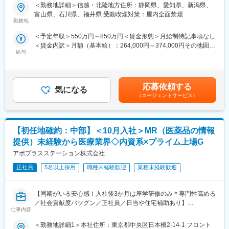
■新薬プロジェクト95％超／常時60以上のプロジェクトが稼働
論可能です。）
＜勤務地詳細＞信越・北陸地方住所：静岡県、愛知県、新潟県、
プロジェクトの数やバリエーションはキャリア形成に直結するた
・転勤は東北・関東などエリア単位内で限定することができ、一
富山県、石川県、福井県 受動喫煙対策：屋内全面禁煙
め、CSOでの転職を考えるうえで重要なポイントです。
方的に配属エリアを決定されることもありません。
勤務地
シミック・イニジオのCSO事業においては外資・内資の割合、企
※CSOとは…
＜予定年収＞550万円～850万円＜賃金形態＞月給制特記事項なし
業規模、製品領域などのバランスを考慮しながら、常時60以上の
医療機器・製薬メーカーのセールス領域を支援する業種です。自
＜賃金内訳＞月額（基本給）：264,000円～374,000円その他固定
プロジェクトが稼働しています。
社の社員を取引先企業に派遣し、派遣先の営業として活躍いただ
給与
手当/月：36,000円～51,000円＜月給＞300,000円～425,000円＜
プロジェクト人数が100名を超える大規模なプロジェクトや、日
くことでメーカーを支援しています。
昇給有無＞有＜残業手当＞無＜給与補足＞■上記年収には、社宅
本市場への新規参入する企業のプロジェクトなど、規模やミッシ
（同社の正社員として、派遣先で就業するイメージです）
(当社負担分)と日当が含まれます。■社用車貸与と共にガソリン代
ョンも多様です。
を全額支給 ■賞与年2回（昨年度実績4.2ヶ月）、報酬改定年1回■
■研修体制
応募依頼する
気になる
全国勤務が可能な方は、初回給与時に30万円の一時金を支給賃金
■年齢も経験も多様な人財が活躍
プロジェクトごとに異なりますが、同社または配属先のメーカー
（エージェントサービス）
はあくまでも目安の金額であり、選考を通じて上下する可能性が
シミック・イニジオはほぼ全員が中途採用です。それぞれ異なる
にて研修が十分にございます。
あります。月給(月額)は固定手当を含めた表記です。
バックグラウンドを持ち、その経験を活かして活動しています。
プロジェクト配属後もマネージャーが丁寧に支援します。日々の
社員の年齢分布も幅広く、20代～60代まで在籍しています。社員
仕事の悩みやキャリア相談だけでなく、業務に不安がある際など
【初任地確約：中部】＜10月入社＞MR（医薬品の情報
の経験の多様性は、変革期にある製薬業界にあって、私たちの事
もしっかりとケアします。業界でも特に支援が手厚いと評判で
業を支える重要な要素です。
す。
提供）未経験から医療業界◇内資系×プライム上場G
アポプラスステーション株式会社
■人財育成への積極投資
◇LINEの企業アカウントから、沿革・事業内容・先輩社員インタ
シミック・イニジオにとってサービス品質の源泉となるのは人財
正社員
5名以上採用
職種未経験歓迎
業種未経験歓迎
ビュー等が閲覧可能です◇
です。
https://liff.line.me/1655046877-Gm8rqdqY/landing?
そのため人財育成・能力開発は重要施策と位置づけ、積極的な投
follow=%40124wcdmz&lp=SS7pcT&liff_id=1655046877-
【同期がいる安心感！入社後3か月は座学研修のみ＊専門性高める
資を行っています。自己成長意欲を尊重し、業務直結の研修だけ
Gm8rqdqY
／社会貢献度バツグン／正社員／日当や住宅補助あり】
でなく、変化する時代に対応するビジネススキル習得も含め階層
仕事内容
ごとにプログラムを展開し、会社全体の価値を高める取り組みを
変更の範囲：会社の定める業務
★本ポジションは、未経験から医療業界で活躍できます！
行っています。
＜勤務地詳細1＞本社住所：東京都中央区日本橋2-14-1 フロント