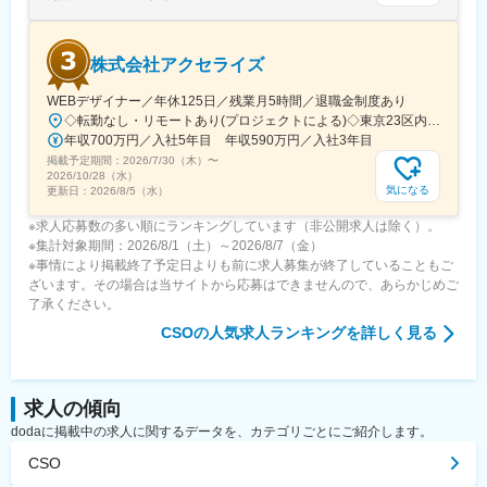
株式会社アクセライズ
WEBデザイナー／年休125日／残業月5時間／退職金制度あり
◇転勤なし・リモートあり(プロジェクトによる)◇東京23区内を中心としたプロジェクト先▽勤務エリア・東京都内を中心とした一都三県・東京23区内のプロジェクトが中心・プロジェクトによりリモートワークあり・千葉、埼玉、神奈川にも案件あり。強制はなし。■東京本社／東京都千代田区神田小川町1-5-1 神田御幸ビル8F
年収700万円／入社5年目 年収590万円／入社3年目
掲載予定期間：
2026/7/30（木）
〜
2026/10/28（水）
気になる
更新日：
2026/8/5（水）
※求人応募数の多い順にランキングしています（非公開求人は除く）。
※集計対象期間：2026/8/1（土）～2026/8/7（金）
※事情により掲載終了予定日よりも前に求人募集が終了していることもご
ざいます。その場合は当サイトから応募はできませんので、あらかじめご
了承ください。
CSO
の人気求人ランキングを詳しく見る
求人の傾向
dodaに掲載中の求人に関するデータを、カテゴリごとにご紹介します。
CSO