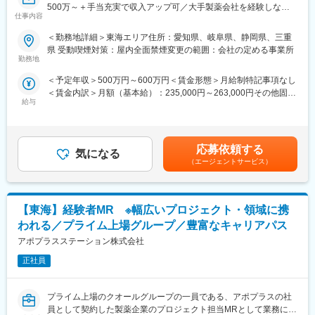
500万～＋手当充実で収入アップ可／大手製薬会社を経験しなが
ど、規模やミッションも様々です。
（9）四国：香川・徳島・高知・愛媛
仕事内容
ら成長／異業種出身者が活躍】
（10）九州：福岡・大分・宮崎・鹿児島・熊本・佐賀・長崎・沖
（2）様々なバックグラウンドを持った社員が活躍
縄
＜勤務地詳細＞東海エリア住所：愛知県、岐阜県、静岡県、三重
＜入社月について＞
当社は、業界2位のMR数（750名）を有しており、ほぼ全員が中
県 受動喫煙対策：屋内全面禁煙変更の範囲：会社の定める事業所
この求人は10月1日入社の求人となります
途入社です。20～60代まで、幅広い世代の社員が活躍していま
勤務地
変更の範囲：会社の定める業務
※入社後は合同研修からスタート
す。
＜予定年収＞500万円～600万円＜賃金形態＞月給制特記事項なし
入社月が決まっているため同期も多く安心してスタート可能
＜賃金内訳＞月額（基本給）：235,000円～263,000円その他固定
（3）業界トップクラスの手厚い福利厚生
給与
手当/月：36,000円～43,000円＜月給＞271,000円～306,000円＜
＜MR（医薬情報担当者）とは＞
転勤を伴うことのあるMRだからこそ、社員とそのご家族が安心し
昇給有無＞有＜残業手当＞無＜給与補足＞■上記年収には、社宅
医師や薬剤師に対して薬の情報を伝え、「正しく使ってもらうた
て、仕事とプライベートを充実できるようなサポート体制を整え
(当社負担分)と日当が含まれます。■社用車貸与と共にガソリン代
めのサポート」をする仕事です
ています。
を全額支給 ■賞与年2回（昨年度実績4.2ヶ月）、報酬改定年1回■
具体的には、「どんな病気に効くか（効果）／安全性（副作用や
・1日あたり1,500円の外勤手当を支給
応募依頼する
気になる
全国勤務が可能な方は、50万円の一時金を支給(3ヶ月の試用期間
注意点）／品質に問題はないか」をわかりやすく伝えます
・家賃の60％を会社負担する借上社宅制度（持家からの通勤者等
（エージェントサービス）
後の翌月給与で支給)賃金はあくまでも目安の金額であり、選考を
また、現場で使われた際の声を聞き取り製薬会社へ届け、より良
一部を除く）
通じて上下する可能性があります。月給(月額)は固定手当を含めた
い薬づくりにも貢献します
・転勤が必要な場合、転居費用は会社負担（単身赴任手当や帰省
表記です。
自分が関わった薬が患者様の治療につながり、感謝されるやりが
旅費補助あり）
【東海】経験者MR ※幅広いプロジェクト・領域に携
いのある仕事です
（4）豊富なキャリアパス
われる／プライム上場グループ／豊富なキャリアパス
＼＼求人のポイント／／
在籍期間や雇用形態に問わず、業績評価と上長からの推薦があれ
アポプラスステーション株式会社
◎未経験から医療業界へ｜大手製薬会社のプロジェクトで働ける
ば、管理職登用試験にチャレンジすることができます。
◎3ヶ月研修＋OJTでゼロから育成｜専門性の高いキャリア形成
正社員
また、MRトレーナーや事業開発、人事・採用など、MR経験を活
◎年収500万円～＋社宅補助あり｜収入アップ可能
かしたネクストキャリアも用意しています（キャリア申告制度導
◎異業種出身者（営業、接客、旅行・ホテル、介護、公務員、教
入済み）。
プライム上場のクオールグループの一員である、アポプラスの社
員など）が活躍中
シミックグループ内の社内公募制度を使って、治験支援などに携
員として契約した製薬企業のプロジェクト担当MRとして業務に従
わることも可能です。