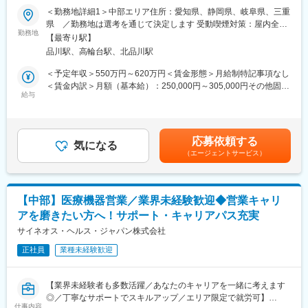
パス豊富】
て「医療経営士」の取得を目指していただくことも可能です。
がんや希少疾患の医薬品担当など専門性を深めるキャリアや、マ
＜勤務地詳細1＞中部エリア住所：愛知県、静岡県、岐阜県、三重
(2)プロジェクトマネジメント体制：プロジェクトマネージャー、
ネジメント・人材育成など多様なキャリアパスが可能。実際に社
県 ／勤務地は選考を通じて決定します 受動喫煙対策：屋内全面
＼そもそも「MR」とは？／
スーパーバイザーが日々の活動をフォローします。定期的な連絡
勤務地
内でキャリアチェンジして活躍している社員も多数います。
禁煙＜勤務地詳細2＞本社住所：東京都港区高輪4-10-18 京急第1
【最寄り駅】
「医薬情報提供者」と呼ばれる専門資格を取得して活動する営業
や面談のほか、必要に応じて素早くバックアップに入るなど、MR
ビル勤務地最寄駅：JR各線／品川駅受動喫煙対策：屋内全面禁煙
品川駅、高輪台駅、北品川駅
職です。IQVIAのお客様である国内医薬品メーカーにて、医薬品の
として結果を出せるように万全のサポート体制を整えています。
変更の範囲：会社の定める業務
変更の範囲：会社の定める事業所
営業活動を行っていただきます。
(3)豊富なプロジェクト数、50社を超える多数の取引メーカー：同
＜予定年収＞550万円～620万円＜賃金形態＞月給制特記事項なし
人々の命を守る商材に携わるため、社会貢献性と安定性を兼ね備
業他社と比較しても、多くのプロジェクト数があり、様々なご経
＜賃金内訳＞月額（基本給）：250,000円～305,000円その他固定
えたお仕事です。
験を活かしていただくことが可能です。20代～60代までの幅広い
給与
手当/月：35,000円＜月給＞285,000円～340,000円＜昇給有無＞
年代のMRの方が活躍されています。
有＜残業手当＞無＜給与補足＞【残業手当について】管理監督者
■入社後の流れ
■中途入社社員の年収例
の承認の上、研究会、顧客との会議等が発生する場合、別途残業
まずはご入社から2か月間MR導入研修を受講し、MR資格を取得
・入社3年目（MR経験者）28歳：642万（月給＋日当＋住宅手
手当支給する。【補足】プロジェクト稼働手当(35,000円)、外勤
応募依頼する
していただきます。
当）
気になる
日当（1日1,500円／外勤3.5時間以上）■変動賞与制（6月・12
（エージェントサービス）
資格取得と聞くとハードルが高く思われる方もいるかもしれませ
・入社5年目（MR経験者）33歳：712万（月給＋日当＋住宅手
月・3月）※平均実績6ヶ月分■インセンティブ：3月（対象者）賃
んが、当社の取得率は業界平均より20%ほど高い95%程度を維持
当）
金はあくまでも目安の金額であり、選考を通じて上下する可能性
しています。
があります。月給(月額)は固定手当を含めた表記です。
文理問わず一から学べる環境を整えているため、専門知識は入社
変更の範囲：会社の定める業務
【中部】医療機器営業／業界未経験歓迎◆営業キャリ
後に身に付ける意欲があれば問題ございません。
アを磨きたい方へ！サポート・キャリアパス充実
社員の活躍事例についての詳細は、是非こちらのURLも併せてご
覧ください。
サイネオス・ヘルス・ジャパン株式会社
https://healthcarecareerpark.iqvia.com/
正社員
業種未経験歓迎
■具体的な業務
すでに取引のある病院の医師や薬剤師に向け、医薬品の効果や副
【業界未経験者も多数活躍／あなたのキャリアを一緒に考えます
作用・適切な使用方法などの情報を提供し、薬剤のプロモーショ
◎／丁寧なサポートでスキルアップ／エリア限定で就労可】
ン活動を行っていただきます。メインの業務は情報提供となるた
仕事内容