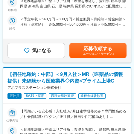
＜勤務地詳細＞中部エリア住所：希望を考慮し、愛知県 岐阜県 静
・現場配属後も月1回以上の面談を設けており、成果を出すための
を活かせる環境が整っています。
岡県 新潟県 富山県 石川県 福井県 長野県 のいずれかに配属致しま
フォロー体制を整えております。
■営業スタイル：担当エリアの医療機関（開業医、病院）を訪問し
勤務地
す。受動喫煙対策：屋内全面禁煙変更の範囲：会社の定める事業
★入社同期がいるため、一緒に頑張れる環境です！専門性の高い
て、医師、薬剤師に課題解決するための医薬品情報を提供、副作
所（リモートワーク含む）
営業職が目指せます。
＜予定年収＞540万円～800万円＜賃金形態＞月給制＜賃金内訳＞
用情報を収集を行っていただきます。
月額（基本給）：345,000円～504,000円＜月給＞445,000円～
・新薬のプロモーション
■魅力ポイント：
給与
654,000円（一律手当を含む）＜昇給有無＞有＜残業手当＞有＜
・長期収載品の市場拡大
＜安定性＞
給与補足＞※別途営業日当有（年間約40万円／1日2000円／4時間
・ジェネリック医薬品のプロモーション
・誰にとっても必要不可欠な医療業界は、景気の影響に左右され
以上外勤の場合）※能力・前給などを考慮し、規定により決定しま
※1プロジェクトを約2年程度担当します。
にくく、安定した売上を誇っています。
す。※その他の手当は「待遇・福利厚生」欄をご参照ください。昇
※プロジェクトマネージャー、スーパーバイザー(SV)より、日々の
応募依頼する
・当社は、東証プライム上場以来、10期連続で増収中のクオール
気になる
給：年1回★頑張りに応じて年収UP★赴任先の評価次第で大幅に
活動についてフォローを受けられる環境です。全国にSVを配置
（エージェントサービス）
グループに属しており、主力事業を担っています。
年収をUPできます。（年2回業績給改定）賃金はあくまでも目安
し、素早くフォローができる体制をとっています。
の金額であり、選考を通じて上下する可能性があります。月給(月
■キャリアパス：コントラクトMRとしての働き方以外にも、スキ
＜社会貢献度の高さ＞
額)は固定手当を含めた表記です。
ルアップを図りプロジェクトマネージャー等のマネジメント業
自身の売上・営業活動が患者さんのQOLの向上や病気から救うこ
【初任地確約：中部】＜9月入社＞MR（医薬品の情報
務、あるいは本社スタッフとしてMR経験を活かした業務に就くな
とに繋がるため、やりがいをもって営業できます。
どのキャリアパスもございます。
提供）未経験から医療業界◇内資×プライム上場G
■特徴：
アポプラスステーション株式会社
＜頑張りは適切に評価＞
(1)充実した教育体制：
成果に応じた評価制度が整っており、頑張り次第で大幅な年収UP
・製品研修（約2週間～2ヶ月、プロジェクトによる）：入社オリ
正社員
5名以上採用
職種未経験歓迎
業種未経験歓迎
も目指せます。
エンテーション後に配属先プロジェクトの製薬メーカーにて製品
研修を受けていただきます。
■福利厚生（転勤を伴う場合）：
【同期がいる安心感！入社後3か月は座学研修のみ＊専門性高める
・継続教育：APS COLLEGEという当社オリジナルの教育システ
＜社宅制度（法人契約）＞
／社会貢献度バツグン／正社員／日当や住宅補助あり】
ムがございます。まず、G（ジェネラル）MRとして基礎を身に着
・家賃：一部会社負担
仕事内容
けていただき、専門領域を磨いていただいたりビジネスコースに
・住居契約初期経費：会社負担（上限設定あり）
★本ポジションは、未経験から医療業界で活躍できます！
て「医療経営士」の取得を目指していただくことも可能です。
＜勤務地詳細＞中部エリア住所：希望を考慮し、愛知県 岐阜県 静
・入居時の引越し費用：会社負担（会社指定業者）
・医療を通じて社会に貢献したい
(2)プロジェクトマネジメント体制：プロジェクトマネージャー、