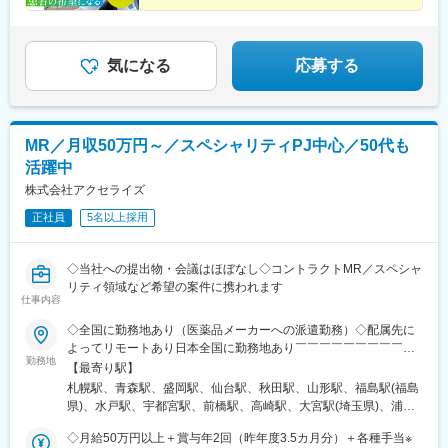
るスペシャリストを目指してみませんか。
気になる
応募する
MR／月収50万円～／スペシャリティPJ中心／50代も
活躍中
株式会社アクセライズ
正社員
5名以上採用
◇当社への提出物・会議はほぼなし◇コントラクトMR／スペシャ
リティ領域など希望の案件に携われます
仕事内容
◇全国に勤務地あり（医薬品メーカーへの派遣勤務）◇配属先に
よってリモートあり日本全国に勤務地あり￣￣￣￣￣￣￣￣￣￣
勤務地
北海道から沖縄県まで…日本全国に勤務地があります。配属先に
【最寄り駅】
ついては希望を最大限に考慮して決定！U・Iターン就職も大歓迎
札幌駅、青森駅、盛岡駅、仙台駅、秋田駅、山形駅、福島駅(福島
です。
県)、水戸駅、宇都宮駅、前橋駅、高崎駅、大宮駅(埼玉県)、浦和
駅、千葉駅、東海神駅、新宿三丁目駅、東京駅、日本橋駅(東京
◇月給50万円以上＋賞与年2回（昨年度3.5カ月分）＋各種手当※
都)、横浜駅、京急川崎駅、新潟駅、富山駅、金沢駅、福井駅、甲