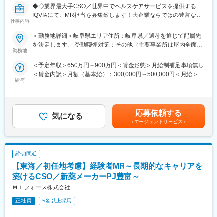
◆◇業界最大手CSO／世界中でヘルスケアサービスを提供する
平均2年前後の医療機器営業プロジェクトが終了したのちは、また
IQVIAにて、MR担当を募集致します！大企業ならではの豊富なキ
別の医療機器プロジェクトに挑戦することも可能ですし、医薬品
仕事内容
ャリアパスがございます◆◇
営業であるMRのプロジェクトに参加していただくことも可能で
す。
＜勤務地詳細＞岐阜県エリア住所：岐阜県／選考を通じて配属先
【具体的な業務詳細】
医療営業として専門性を磨き管理職を目指すのはもちろん、他事
を決定します。 受動喫煙対策：その他（主要事業所は屋内全面禁
国内トップクラスのプロジェクト受託実績を誇る当社の一員とし
業部やグループ会社への異動実績も豊富にございます。（※病院の
勤務地
煙）変更の範囲：会社の定める事業所
て、医薬品PJなどを中心にクライアントビジネス拡大に貢献して
経営コンサル、医薬品メーカーのマーケティング支援、人事担当
＜予定年収＞650万円～900万円＜賃金形態＞月給制補足事項無し
いただきます。
者などの管理部門）
＜賃金内訳＞月額（基本給）：300,000円～500,000円＜月給＞
・担当エリアの訪問医療施設のターゲティング、担当医療施設へ
営業経験を活かして様々なキャリアプランを実現できるのは、当
給与
300,000円～500,000円＜昇給有無＞有＜残業手当＞無＜給与補足
の訪問計画作成、担当医療施設への訪問、医療従事者とのリレー
社ならではの強みです。
＞【残業手当について】管理監督者の承認の上、研究会、顧客と
ション構築
の会議等が発生する場合、別途残業手当支給する。【補足】プロ
・卸への訪問、同行、卸 MSとのリレーション構築
■どなたでもキャッチアップが可能な環境です！：
ジェクト稼働手当(35,000円)、外勤日当（1日1,500円／外勤3.5時
・医療従事者向けの説明会の企画・実施、医師同士のコミュニケ
文理問わず一から学べる環境を整えているため、専門知識は入社
応募依頼する
気になる
間以上）■変動賞与制（6月・12月・3月）※平均実績6ヶ月分■イン
ーション推進のための研究会・勉強会の立ち上げ、講演会の企
後に身に付ける意欲があれば問題ございません。 社員の活躍事例
（エージェントサービス）
センティブ：3月（対象者）賃金はあくまでも目安の金額であり、
画・運営 等
についての詳細は、是非こちらのURLも併せてご覧ください。
選考を通じて上下する可能性があります。月給(月額)は固定手当を
※勤務地については、選考内で希望を伺ったうえで決定します。
https://healthcarecareerpark.iqvia.com/
含めた表記です。
締切間近
＼IQVIAでMRとして働く魅力／
変更の範囲：会社の定める業務
（１）充実の待遇：同業他社の中でも平均給与の高さや非課税の
【東海／初任地考慮】経験者MR～長期的なキャリアを
日当の支給の他、退職金や団体保険制度、単身赴任手当や月1回の
築けるCSO／新薬メーカーPJ豊富～
帰省交通費の支給など福利厚生が充実しており、長期就業される
ＭＩフォース株式会社
社員が多いのも特徴です。
（２）豊富なキャリアップの機会があります： MRとして専門性
正社員
5名以上採用
を磨き、管理職を目指していただく方も多くございますし、社内
公募制度も充実しておりますので、IQVIAが展開している他の事業