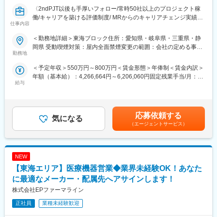
部への異動も可能です。
〈2ndPJT以後も手厚いフォロー/常時50社以上のプロジェクト稼
※病院の経営コンサル、医薬品メーカーのマーケティング支援、人
働/キャリアを築ける評価制度/ MRからのキャリアチェンジ実績有
仕事内容
事担当者などの管理部門など
り〉
（３）手厚い研修体制でスキルアップができます：製品研修、ス
クライアントである製薬会社のプロジェクトに所属し、MRとして
＜勤務地詳細＞東海ブロック住所：愛知県・岐阜県・三重県・静
キル研修、学術研修と、国内最大手だからこそ仕事に必要な知識
活躍していただきます。病院やクリニックの医師や医療関係者に
岡県 受動喫煙対策：屋内全面禁煙変更の範囲：会社の定める事業
やスキルをしっかりと身に付けられる研修制度があります。MRと
医薬品の適正使用情報や効能・効果・副作用等の情報提供を行い
勤務地
所（リモートワーク含む）
してのスキルのみならず、データ分析、マーケティングなど多角
ます。
＜予定年収＞550万円～800万円＜賃金形態＞年俸制＜賃金内訳＞
的にヘルスケアのプロフェッショナル人材を育成する研修制度を
【同社の特徴】
年額（基本給）：4,266,664円～6,206,060円固定残業手当/月：
整備しています。
■必ず新薬メーカーのプロジェクトにアサインします
給与
102,778円～149,495円（固定残業時間30時間0分/月）超過した時
当社は必ず新薬のプロジェクトにアサイン致します。領域、勤務
間外労働の残業手当は追加支給＜月額＞458,333円～666,666円
【IQVIAサービシーズジャパンについて】
地に関してはお気軽にご相談ください。外資、内資問わず多くの
（12分割）（一律手当を含む）＜昇給有無＞有＜残業手当＞有＜
・世界100以上の国と地域／8万人の社員が、医薬品の臨床開発～
魅力的なプロジェクトを案件としていただいております。
給与補足＞■別途、外勤手当など手当支給※経験・能力などを考慮
プロモーションに携わり、市場を流通するほぼすべての医薬品に
オンコロジーを含め、希少疾患領域も多数ございますので、スペ
応募依頼する
気になる
の上、話し合いで決定賃金はあくまでも目安の金額であり、選考
関与しています
シャリスト、ゼネラリストどちらも目指すことが可能です。
（エージェントサービス）
を通じて上下する可能性があります。月給(月額)は固定手当を含め
・日本においても業界トップシェアを誇り、常時100以上のPJが
■少数精鋭ならではの魅力～待機リスクが低いため、安心して就業
た表記です。
稼働しています
できる環境です～
適切なフォローを実施するために約300人のMR数を保って運営し
NEW
ており、プロジェクト終了の数か月前から面談を実施しているた
変更の範囲：会社の定める業務
め、隙間なくアサインすることができますのでMRの成長機会を奪
【東海エリア】医療機器営業◆業界未経験OK！あなた
うことは決してございません。適切なフォローが顧客である製薬
に最適なメーカー・配属先へアサインします！
企業からの満足にもつながり、業界内でも評価されています。
株式会社EPファーマライン
■親身なフォロー体制とキャリアを築ける評価制度
CSOは本部のバックアップ体制が何より重要です。1人のプロジ
正社員
業種未経験歓迎
ェクトマネージャーが管理するMRは約20名程度であり、相談事