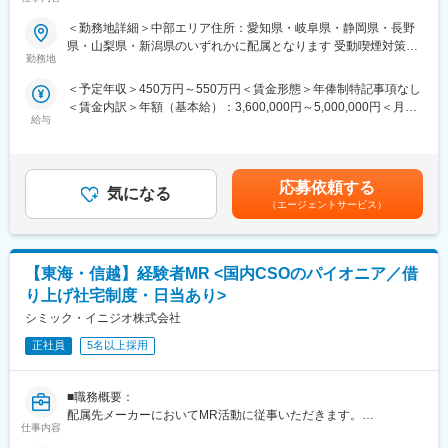
め、価格交渉・納品・注文書の対応等は基本的に発生せず、営業
■業務内容
＜勤務地詳細＞中部エリア住所：愛知県・岐阜県・静岡県・長野
活動に専念できる環境です。
医療機器の営業担当者として、基幹病院などの医師や看護師など
県・山梨県・新潟県のいずれかに配属となります 受動喫煙対策：
個人の予算はありますが、チーム内で助け合う社風が整ってお
医療従事者の方々と面談を行い、製品に関わる手技や情報提供な
勤務地
屋内全面禁煙変更の範囲：会社の定める事業所
り、過度なプレッシャーなく顧客とじっくり関係構築が可能で
どの営業活動を行います。
す。
＜予定年収＞450万円～550万円＜賃金形態＞年俸制特記事項なし
・身につくスキル
＜賃金内訳＞年額（基本給）：3,600,000円～5,000,000円＜月額
専門家へ提案・交渉する力を磨けます。単に説明する力だけでな
■働き方
給与
＞300,000円～416,666円（12分割）＜昇給有無＞有＜残業手当＞
く、相手のニーズを引き出し、競合との優位性を示してクロージ
社用車を利用して自宅から病院へ直行直帰の働き方となるため、
無＜給与補足＞3ヶ月に1度、四半期一時金あり(入社1年目は10万
ングするスキルが身につきます。
柔軟にスケジュール調整が可能です。年間休日130日に加えて有
円／回)。賃金はあくまでも目安の金額であり、選考を通じて上下
※詳細はプロジェクトにより異なります。
給取得もしやすく、年間140日ほど休んでいる方も多くいます。
する可能性があります。月給(月額)は固定手当を含めた表記です。
応募依頼する
気になる
■キャリアパス：
（エージェントサービス）
■将来的なキャリア：
志向性や身につけたいスキルに応じて様々なキャリアパスがあり
医療営業として専門性を磨き管理職を目指すのはもちろん、他事
ます。
業部やグループ会社への異動実績も豊富にございます。（※病院の
・1つの領域（心臓外科や整形外科など）を極める
経営コンサル、医薬品メーカーのマーケティング支援、人事担当
【東海・信越】経験者MR <国内CSOのパイオニア／借
・複数のプロジェクトに参画して経験を広げる
者などの管理部門）
・本社スタッフ（プロジェクトマネージャー、採用、研修担当）
り上げ社宅制度・日当あり>
営業経験を活かして様々なキャリアプ
にキャリアチェンジ
シミック・イニジオ株式会社
など、様々な可能性を探ることができるのが大きな魅力です。
変更の範囲：会社の定める業務
正社員
5名以上採用
■働く魅力
・同社の社員でいながら、様々なメーカーで経験を積むことが可
■職務概要：
能です！配属先メーカーからオファーを受けた場合は、メーカー
配属先メーカーにおいてMR活動に従事いただきます。
直雇用へ転籍するチャンスもあります。
仕事内容
（ご自身に合わないと感じられた場合、オファーを断ることも勿