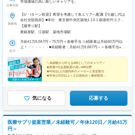
市場価値の高い新しいキャリアを。
仕事内容
【U・Iターン歓迎】希望を考慮して各エリアへ配属【引越し代は
会社全額負担】■本社 東京都中央区築地1-13-1 銀座松竹スクエ
勤務地
ア9F■勤務エリア：（1）北海道：北海道（2）東北：青森・秋
【最寄り駅】
田・岩手・山形・宮城・福島（3）関東：東京・神奈川・千葉・埼
東銀座駅、江坂駅、築地市場駅
玉・茨城・栃木・群馬（4）甲信越：新潟・長野・山梨（5）東
海：愛知・岐阜・三重・静岡（6）北陸：富山・石川・福井（7）
月給41万6,667円～75万円＋各種手当 ☆経験者は月給60万円以
近畿：大阪・京都・滋賀・奈良・和歌山・兵庫（8）中国：岡山・
上！・・・・・・■未経験者：月給41万6,667円～＋各種手当※上
給与
広島・山口・島根・鳥取（9）四国：香川・徳島・高知・愛媛
記には固定残業代（7万9,114円～／30時間分）を含みます。※超
（10）九州：福岡・大分・宮崎・鹿児島・熊本・佐賀・長崎・沖
過分は別途全額支給いたします。◎手当を含めれば初年度から年
縄※勤務地限定～全国転勤（規定あり）の選択可能※配属エリアは
収600万円以上も可能！・・・・・・■経験者：月給60万円～75万
＼未経験から叶えるMRとしてのキャリア／
★医療×社会貢献度の高いMR分野
希望を考慮して決定いたします。希望範囲外への転勤はありませ
円＋各種手当※上記には固定残業代（11万760円～／30時間分）を
★80社以上の国内外のメーカーと安定取引
ん。※変更の範囲：会社の定める事業所（リモートワーク含む）
含みます。※超過分は別途全額支給いたします。＜年収例＞◎初年
★年休125日以上＋土日祝休み＋連休取得OK
度年収は700万円以上！◎最大年収900万円以上も目指せる
★eラーニング・資格取得支援など研修充実
★初年度年収600万以上も可
♪・・・・・・＼社員の年収例／ 800万円／36歳（入社3年） 860
万円／42歳（入社4年） 920万円／45歳（入社6年） ※諸手当含む
気になる
応募する
医療サプリ提案営業／未経験可／年休120日／月給41万
円～