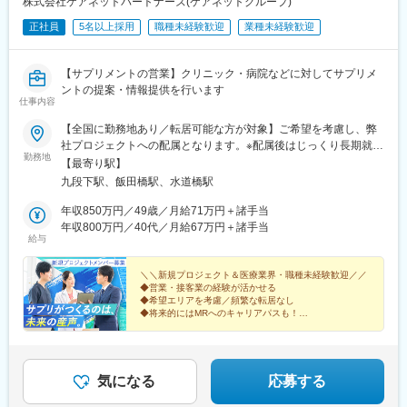
株式会社ケアネットパートナーズ(ケアネットグループ)
正社員
5名以上採用
職種未経験歓迎
業種未経験歓迎
【サプリメントの営業】クリニック・病院などに対してサプリメ
ントの提案・情報提供を行います
仕事内容
【全国に勤務地あり／転居可能な方が対象】ご希望を考慮し、弊
社プロジェクトへの配属となります。※配属後はじっくり長期就業
勤務地
（目安3～4年）。頻繁に転居することはありません。※ご本人が
【最寄り駅】
「働ける」と挙げたエリア内でのみ調整するため、希望外への異
九段下駅、飯田橋駅、水道橋駅
動はありません。★転居にかかる費用は会社負担（規定あり）！
引っ越しの不安を感じている方もご安心ください。転居にまつわ
年収850万円／49歳／月給71万円＋諸手当
る費用は規定内で全額会社負担です。（例）・引っ越し費用・物
年収800万円／40代／月給67万円＋諸手当
給与
件の内見にかかる交通費・契約手続きにかかる交通費新しい土地
でのスタートを、会社がしっかりバックアップします！※受動喫煙
対策：屋内全面禁煙
＼＼新規プロジェクト＆医療業界・職種未経験歓迎／／
◆営業・接客業の経験が活かせる
◆希望エリアを考慮／頻繁な転居なし
◆将来的にはMRへのキャリアパスも！
◆年間休日120日・土日休み・月給41万円～
＜医療機関等へサプリメントを提案する法人営業＞
気になる
応募する