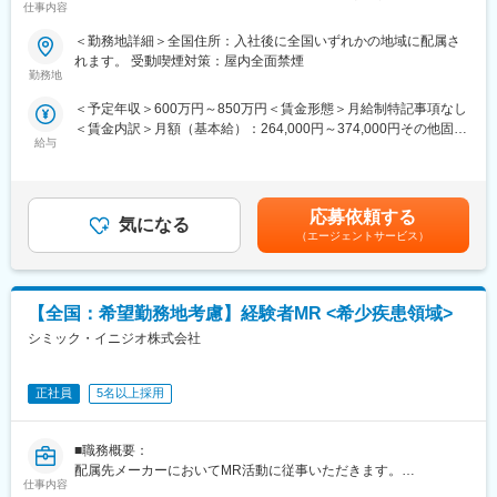
仕事内容
ム、CNS専門育成プログラムなどがあり、専門領域MRの育成も
■新薬プロジェクト95％超／常時60以上のプロジェクトが稼働
しています。
＜勤務地詳細＞全国住所：入社後に全国いずれかの地域に配属さ
プロジェクトの数やバリエーションはキャリア形成に直結するた
(2)プロジェクトマネジメント体制：プロジェクトマネージャー、
れます。 受動喫煙対策：屋内全面禁煙
め、CSOでの転職を考えるうえで重要なポイントです。
スーパーバイザーが日々の活動をフォローします。定期的な連絡
勤務地
シミック・イニジオのCSO事業においては外資・内資の割合、企
や面談のほか、必要に応じて素早くバックアップに入るなど、MR
＜予定年収＞600万円～850万円＜賃金形態＞月給制特記事項なし
業規模、製品領域などのバランスを考慮しながら、常時60以上の
として結果を出せるように万全のサポート体制を整えています。
＜賃金内訳＞月額（基本給）：264,000円～374,000円その他固定
プロジェクトが稼働しています。
(3)豊富なプロジェクト数、50社を超える多数の取引メーカー：同
給与
手当/月：36,000円～51,000円＜月給＞300,000円～425,000円＜
プロジェクト人数が100名を超える大規模なプロジェクトや、日
業他社と比較しても、多くのプロジェクト数があり、様々なご経
昇給有無＞有＜残業手当＞無＜給与補足＞■上記年収には、社宅
本市場への新規参入する企業のプロジェクトなど、規模やミッシ
験を活かしていただくことが可能です。20代～60代までの幅広い
(当社負担分)と日当が含まれます。■社用車貸与と共にガソリン代
ョンも多様です。
年代のMRの方が活躍されています。
を全額支給 ■賞与年2回（昨年度実績4.2ヶ月）、報酬改定年1回■
■中途入社社員の年収例：
応募依頼する
気になる
全国勤務が可能な方は、初回給与時に30万円の一時金を支給賃金
■年齢も経験も多様な人財が活躍
・入社3年目（MR経験者）28歳：642万（月給＋日当＋住宅手
（エージェントサービス）
はあくまでも目安の金額であり、選考を通じて上下する可能性が
シミック・イニジオはほぼ全員が中途採用です。それぞれ異なる
当）
あります。月給(月額)は固定手当を含めた表記です。
バックグラウンドを持ち、その経験を活かして活動しています。
・入社5年目（MR経験者）33歳：712万（月給＋日当＋住宅手
社員の年齢分布も幅広く、20代～60代まで在籍しています。社員
当）
【全国：希望勤務地考慮】経験者MR <希少疾患領域>
の経験の多様性は、変革期にある製薬業界にあって、私たちの事
業を支える重要な要素です。
変更の範囲：会社の定める業務
シミック・イニジオ株式会社
■人財育成への積極投資
シミック・イニジオにとってサービス品質の源泉となるのは人財
正社員
5名以上採用
です。
そのため人財育成・能力開発は重要施策と位置づけ、積極的な投
■職務概要：
資を行っています。自己成長意欲を尊重し、業務直結の研修だけ
配属先メーカーにおいてMR活動に従事いただきます。
でなく、変化する時代に対応するビジネススキル習得も含め階層
仕事内容
ごとにプログラムを展開し、会社全体の価値を高める取り組みを