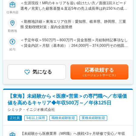
＜生涯現役！MRのキャリアを追い続けたい方／面接1回スピード
入社後は導入研修を受講。アサイン先企業の研修などフォロー体
選考／充実した顧客基盤＆直近5年の売上成長率は約150％の成長
制は万全で、医療機器営業に必要な製品知識や業界の知識は入社
仕事内容
企業＞
後に習得することができます。
＜勤務地詳細＞東海エリア住所：愛知県、岐阜県、静岡県、三重
■職務概要
■ＭＩフォースの魅力：
県 受動喫煙対策：屋内全面禁煙
配属先メーカーにおいてMR活動に従事いただきます。
◎PMによる安心のフォロー体制
勤務地
社員の活動を、経験と知識を豊富に持つプロジェクトマネージャ
＜予定年収＞550万円～800万円＜賃金形態＞月給制特記事項なし
＜コンクラクトMRという働き方＞
ーがきめ細やかにフォローしますので、いつでも自信を持って営
＜賃金内訳＞月額（基本給）：264,000円～374,000円その他固定
各製薬企業のプロジェクトの一員として、配属される営業所を拠
業活動が行えます。
給与
手当/月：36,000円～51,000円＜月給＞300,000円～425,000円＜
点にMR活動に従事します。MRとしての活動は、製薬企業所属の
◎多彩なキャリアパス
昇給有無＞有＜残業手当＞無＜給与補足＞■上記年収には、社宅
MRと違いはありません。
多数のメーカー様との取引があるからこそ多様な経験を積むこと
(当社負担分)と日当が含まれます。■社用車貸与と共にガソリン代
また、コンクラクトMRは、各企業が持っている開発パイプライン
ができ、PMとして顧客や医師とレベルの高い関係を築くことも、
を全額支給 ■賞与年2回（昨年度実績4.2ヶ月）、報酬改定年1回賃
に左右されることは、ほぼありません。様々なプロジェクトを経
本社で事業企画や採用、社員の育成などに関わることも可能で
応募依頼する
気になる
金はあくまでも目安の金額であり、選考を通じて上下する可能性
験することで、幅広い製品の取り扱い経験や知識を積み、MRとし
す。複数のプロジェクトを経験し、新たなキャリアに挑戦してい
（エージェントサービス）
があります。月給(月額)は固定手当を含めた表記です。
てのスキルアップが叶う環境です。
くことを期待しています。
■シミック・イニジオの強み
■勤務地：
【東海】未経験から＜医療×営業＞の専門職へ／市場価
（1）豊富なプロジェクト数
（1）北海道：北海道
当社は、国内CRO事業のパイオニアであり、リーディングカンパ
（2）東北：青森・秋田・岩手・山形・宮城・福島
値を高めるキャリア◆年収500万～／年休125日
ニーであるシミックグループと、欧米を中心に多様なCSOサービ
（3）関東：東京・神奈川・千葉・埼玉・茨城・栃木・群馬
シミック・イニジオ株式会社
スをグローバルに展開する、Inizio Engageを親会社に持つジョイ
（4）甲信越：新潟・長野・山梨
ントベンチャーです。
正社員
5名以上採用
職種未経験歓迎
業種未経験歓迎
（5）東海：愛知・岐阜・三重・静岡
そのため、取引先企業数は60社以上、95％以上が新薬メーカーの
（6）北陸：富山・石川・福井
プロジェクトになります。プロジェクト人数が100名を超える大
（7）近畿：大阪・京都・滋賀・奈良・和歌山・兵庫
【未経験から医療業界（MR職）へ挑戦×3ヶ月研修で安心／年収
規模なものから、日本市場に新規参入する企業のプロジェクトな
（8）中国：岡山・広島・山口・島根・鳥取