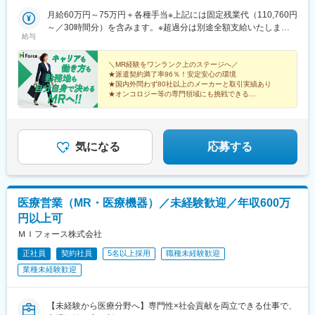
城・栃木・群馬（4）甲信越：新潟・長野・山梨（5）東海：愛
知・岐阜・三重・静岡（6）北陸：富山・石川・福井（7）近畿：
月給60万円～75万円＋各種手当※上記には固定残業代（110,760円
■充実した研修制度
大阪・京都・滋賀・奈良・和歌山・兵庫（8）中国：岡山・広島・
～／30時間分）を含みます。※超過分は別途全額支給いたしま
・入社後3ヶ月は研修に専念（基礎から習得）
給与
山口・島根・鳥取（9）四国：香川・徳島・高知・愛媛（10）九
す。＼社員の年収例／ 800万円／36歳（入社3年） 860万円／42
・全員未経験入社！同期とスタートできる環境
州：福岡・大分・宮崎・鹿児島・熊本・佐賀・長崎・沖縄※勤務地
歳（入社4年） 920万円／45歳（入社6年） ※諸手当含む
・配属後もマネージャーや先輩MRが成長をサポート
限定～全国転勤（規定あり）の選択可能※配属エリアは希望に応じ
＼MR経験をワンランク上のステージへ／
★派遣契約満了率96％！安定安心の環境
ます。希望範囲外への転勤はありません。※変更の範囲：会社の定
★国内外問わず80社以上のメーカーと取引実績あり
■手厚い福利厚生
める事業所（リモートワーク含む）
★オンコロジー等の専門領域にも挑戦できる
・外勤手当（1日1,500円）
★直行直帰・リモートも選択可能
・社宅制度（家賃60％会社負担）※条件あり
★本社勤務や採用・育成など多彩なキャリアパス
・転勤時の引越し費用負担
・単身赴任手当／帰省補助
気になる
応募する
■当社の特徴
研修終了後は各製薬メーカーのプロジェクトに配属される『コン
クラクトMR』。配属期間は平均2～3年程。
新薬案件を中心にプロジェクトが豊富にあり、成長機会が広がり
医療営業（MR・医療機器）／未経験歓迎／年収600万
ます。
円以上可
ＭＩフォース株式会社
■豊富なキャリアパス
がんや希少疾患の医薬品担当など専門性を深めるキャリアや、マ
正社員
契約社員
5名以上採用
職種未経験歓迎
ネジメント・人材育成など多様なキャリアパスが可能。実際に社
業種未経験歓迎
内でキャリアチェンジして活躍している社員も多数います。
変更の範囲：会社の定める業務
【未経験から医療分野へ】専門性×社会貢献を両立できる仕事で、