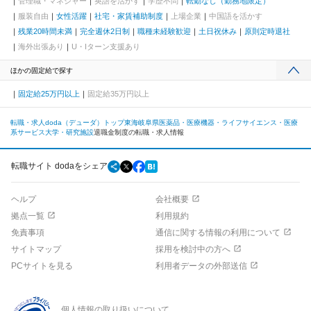
管理職・マネジャー
英語を活かす
学歴不問
転勤なし（勤務地限定）
服装自由
女性活躍
社宅・家賃補助制度
上場企業
中国語を活かす
残業20時間未満
完全週休2日制
職種未経験歓迎
土日祝休み
原則定時退社
海外出張あり
U・Iターン支援あり
ほかの固定給で探す
固定給25万円以上
固定給35万円以上
転職・求人doda（デューダ）トップ
東海
岐阜県
医薬品・医療機器・ライフサイエンス・医療
系サービス
大学・研究施設
退職金制度の転職・求人情報
転職サイト dodaをシェア
ヘルプ
会社概要
拠点一覧
利用規約
免責事項
通信に関する情報の利用について
サイトマップ
採用を検討中の方へ
PCサイトを見る
利用者データの外部送信
個人情報の取り扱いについて