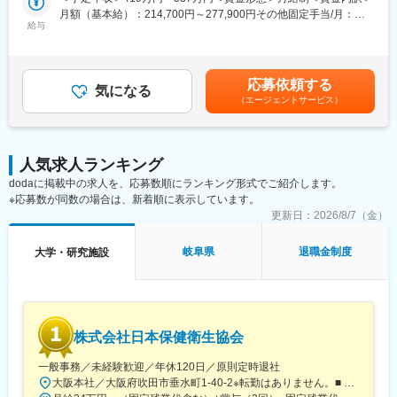
【CRCのやりがい】
歳になるまで育児休業取得可能。育休所得者は平成29年12月現在
月額（基本給）：214,700円～277,900円その他固定手当/月：
CRCが集めている臨床データは、新薬の承認申請に欠かせない根
給与
では90名。
58,000円～77,000円＜月給＞272,700円～354,900円＜昇給有無
拠データであり、CRCは新薬開発の一翼を担っております。
・経験豊富な社員に相談できる職場の相談窓口あり。
＞有＜残業手当＞有＜給与補足＞前職・経験を考慮の上、決定致
また、薬の効果を患者様の近くで見ることができ、喜びの声を直
・女性管理職55％（日本平均12％）と女性が長く働きやすい環境
します。■年収内訳＝(基本給＋手当)×12ヶ月＋賞与■各種手当：
接聞けることもあります。患者様や医療機関から「ありがとう」
が整っています。
CRC手当・休日連絡対応手当■賞与：年2回（6月、12月）／昇
応募依頼する
と感謝の言葉をいただけたときの喜びは、ひとしおです。
気になる
給：年1回（10月）※業績に応じ、決算賞与（秋季賞与）支給の場
（エージェントサービス）
合あり（10月）■時間外・休日出勤手当等の割増賃金は別途支給
【一日の流れ※一例】
変更の範囲：会社の定める業務
賃金はあくまでも目安の金額であり、選考を通じて上下する可能
■朝：担当の医療機関に出勤
性があります。月給(月額)は固定手当を含めた表記です。
■午前：
人気求人ランキング
・治験の進捗状況の確認や患者様対応の予定などを、院内の治験
dodaに掲載中の求人を、応募数順にランキング形式でご紹介します。
事務局に共有
※応募数が同数の場合は、新着順に表示しています。
・来院された患者様の診察や検査に同席し、治験が手順通りに行
われているか、患者様の状態変化が無いかを確認します。
更新日：
2026/8/7（金）
■午後：
・患者様の報告書作成
岐阜県
退職金制度
大学・研究施設
・治験の参加候補となる患者様をカルテから探す
・医師との打ち合わせ
【研修制度について】
■基礎研修が充実：
株式会社日本保健衛生協会
入社後1か月は研修期間となります。ビジネスマナーやPCスキル
研修が入社後研修としてあり、PC慣れしていない方も安心してご
一般事務／未経験歓迎／年休120日／原則定時退社
入社いただけます。
大阪本社／大阪府吹田市垂水町1-40-2※転勤はありません。■ アクセス阪急電鉄千里線「豊津駅」より徒歩9分大阪メトロ御堂筋線「江坂駅」より徒歩12分※受動喫煙対策実施
■配属後も丁寧なフォロー：