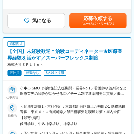
・診療・検査への同席
＞有＜残業手当＞有＜給与補足＞前職・経験を考慮の上、決定致
・院内スタッフへの連絡・調整
します。■年収内訳＝(基本給＋手当)×12ヶ月＋賞与■各種手当：
・症例報告書の作成支援など
CRC手当・休日連絡対応手当■賞与：年2回（6月、12月）／昇
応募依頼する
気になる
給：年1回（10月）※業績に応じ、決算賞与（秋季賞与）支給の場
（エージェントサービス）
■国内最大手の治験サポート企業：イーピーエスグループに属し、
合あり（10月）■時間外・休日出勤手当等の割増賃金は別途支給
在籍CRC1,100人・売上140億円と業界内で圧倒的トップを誇る企
賃金はあくまでも目安の金額であり、選考を通じて上下する可能
業です（業界シェア40％）。大手製薬企業から「プリファード
性があります。月給(月額)は固定手当を含めた表記です。
SMO」として第一選択肢に指名されており、業界内での信頼があ
締切間近
ります。日本の三大疾病の筆頭として治験薬や治療法が開発され
【全国】未経験歓迎＊治験コーディネーター★医療業
るがん分野においては、治験実施には高度な専門知識が求められ
るため、専門教育をうけたCRCを育成しており、難易度が高い試
界経験を活かす／スーパーフレックス制度
験にも対応できるサポート体制を敷いています。
株式会社ＥＰＬｉｎｋ
正社員
転勤なし
5名以上採用
■教育研修制度充実：集合研修、外部研修、OJT はもちろん、がん
や精神疾患など領域別の研修やeラーニングも導入し、充実した体
制を整えています。また認定CRCの資格取得も奨励しており、有
◇◆◇ SMO（治験施設支援機関）業界No.1／看護師や薬剤師など
資格者はCRCの半数に達しています。
医療業界の経験が活かせる◎／チーム制で新薬開発に貢献／働き
仕事内容
方改革制度多数 ◇◆◇
■フレキシブルに働きやすい環境が整っています
・全国約6,900施設のネットワークを持つため、ご自宅近くや家族
＜勤務地詳細1＞本社住所：東京都新宿区筑土八幡町2-1 勤務地最
【CRC=治験コーディネーターとは？】
の転勤などに合わせた働き方ができます。
寄駅：東京メトロ有楽町線／飯田橋駅受動喫煙対策：屋内全面禁
病院・クリニックを訪問して、患者様や医師や院内スタッフ、さ
勤務地
・スーパーフレックス制度があり、ワークライフバランスの実現
煙＜勤務地詳細2＞全国いずれかの医療施設住所：全国いずれかの
【最寄り駅】
らに製薬企業との連絡・調整役を担います。また、治験を受けて
を支援しています。／リフレッシュ休暇（8月1日に5日間付与）
医療施設 受動喫煙対策：屋内全面禁煙変更の範囲：会社の定める
飯田橋駅、牛込神楽坂駅、神楽坂駅
いただく患者様の相談相手となり、じっくり向き合う仕事です。
あり
事業所
・産前産後休暇それぞれ8週間（妊娠中時短勤務あり）／子供が3
＜予定年収＞410万円～537万円＜賃金形態＞月給制＜賃金内訳＞