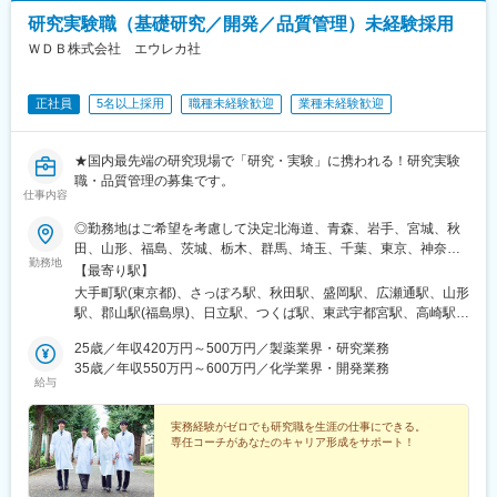
駅、二重橋前駅、大通駅、仙台駅、千葉中央駅、立川南駅、桜木
研究実験職（基礎研究／開発／品質管理）未経験採用
町駅、新静岡駅、浜松駅、名鉄名古屋駅、電鉄富山駅・エスタ前
駅、仁愛女子高校駅、四日市駅、京都河原町駅、大阪梅田駅(阪神
ＷＤＢ株式会社 エウレカ社
線)、貿易センター駅、西新町駅、新西大寺町筋駅、立町駅、天神
南駅、通町筋駅、鹿児島中央駅
正社員
5名以上採用
職種未経験歓迎
業種未経験歓迎
★国内最先端の研究現場で「研究・実験」に携われる！研究実験
職・品質管理の募集です。
仕事内容
◎勤務地はご希望を考慮して決定北海道、青森、岩手、宮城、秋
田、山形、福島、茨城、栃木、群馬、埼玉、千葉、東京、神奈
勤務地
川、新潟、長野、富山、石川、福井、山梨、岐阜、静岡、愛知、
【最寄り駅】
三重、滋賀、京都、大阪、兵庫、奈良、和歌山、岡山、広島、山
大手町駅(東京都)、さっぽろ駅、秋田駅、盛岡駅、広瀬通駅、山形
口、徳島、香川、愛媛、高知、福岡、佐賀、長崎、熊本、大分、
駅、郡山駅(福島県)、日立駅、つくば駅、東武宇都宮駅、高崎駅、
宮崎、鹿児島◎勤務地は以下3種類からお選びください・地域限
館林駅、大宮駅(埼玉県)、熊谷駅、川越駅、柏駅、京成千葉駅、五
定：ご自宅から90分以内の就業先・エリア限定：下記エリア内の
25歳／年収420万円～500万円／製薬業界・研究業務
井駅、勝どき駅、根津駅、立川北駅、町田駅、川崎駅、みなとみ
就業先。エリア内での転居を伴う場合あり・全国：全国の中でス
35歳／年収550万円～600万円／化学業界・開発業務
らい駅、平塚駅、新潟駅、春日山駅、甲府駅、沼津駅、静岡駅、
給与
キルや希望業界を考慮した就業先※全国手当2万円/月★エリア限定
第一通り駅、豊田市駅、名古屋駅、地鉄ビル前駅、福井城址大名
の区分★東北エリア…青森、岩手、宮城、秋田、山形、福島北関
町駅、あすなろう四日市駅、彦根駅、草津駅(滋賀県)、烏丸駅、茨
東エリア…茨木、栃木、群馬、埼玉、東京南関東エリア…東京、
実務経験がゼロでも研究職を生涯の仕事にできる。
木駅、千里中央駅(大阪モノレール)、大阪駅、三田駅(兵庫県)、三
専任コーチがあなたのキャリア形成をサポート！
神奈川、千葉甲信越エリア…山梨、長野、新潟、東京東海エリ
宮・花時計前駅、西神中央駅、明石駅、加古川駅、岡山駅前駅、
ア…静岡、愛知、岐阜、三重北陸エリア…富山、石川、福井関西
倉敷駅、福山駅、八丁堀駅(広島県)、徳山駅、徳島駅、新居浜駅、
エリア…滋賀、京都、大阪、兵庫、奈良、和歌山中四国エリア…
小倉駅(福岡県)、天神駅、大分駅、熊本城・市役所前駅、宮崎駅、