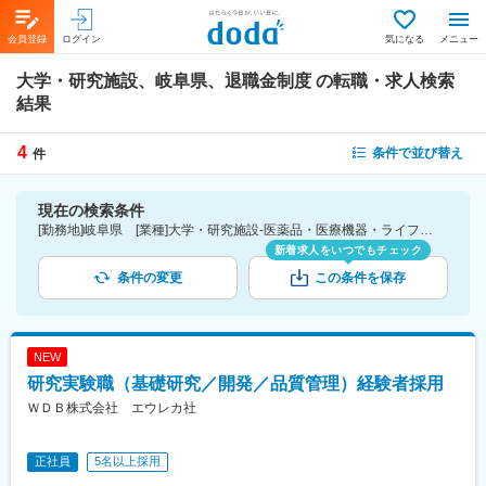
会員登録
ログイン
気になる
メニュー
大学・研究施設、岐阜県、退職金制度
の転職・求人検索
結果
4
条件で並び替え
件
現在の検索条件
[勤務地]岐阜県 [業種]大学・研究施設-医薬品・医療機器・ライフサイエンス・医療系サービス [詳細条件](待遇・福利厚生)退職金制度
新着求人をいつでもチェック
条件の変更
この条件を保存
NEW
研究実験職（基礎研究／開発／品質管理）経験者採用
ＷＤＢ株式会社 エウレカ社
正社員
5名以上採用