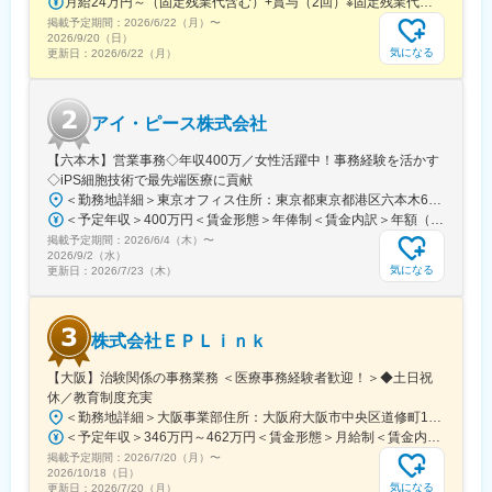
月給24万円～（固定残業代含む）+賞与（2回）※固定残業代は、時間外労働の有無に関わらず25時間・月3万8600円～支給上記を超える時間外労働分は追加で支給※年齢・経験・保有資格を考慮のうえ決定します
現場配属後は、OJTで独り立ちまでサポートその後も定期的なフ
掲載予定期間：
2026/6/22（月）
〜
ォローアップ研修や、専門性を高める継続研修、階層別研修など
2026/9/20（日）
様々な研修をご用意しています。
気になる
更新日：
2026/6/22（月）
【働きやすい制度と環境】
・ご自宅から1時間程度で通える施設をお任せする予定です。
アイ・ピース株式会社
・スーパーフレックスタイム制を導入しており、社員自身が業務
のスケジュールに合わせて始業、就業時間を決めることができま
【六本木】営業事務◇年収400万／女性活躍中！事務経験を活かす
す。
◇iPS細胞技術で最先端医療に貢献
・5日間のリフレッシュ休暇制度や、時間単位で取得できる有給休
＜勤務地詳細＞東京オフィス住所：東京都東京都港区六本木6-15-1 勤務地最寄駅：東京メトロ 日比谷線／六本木駅受動喫煙対策：屋内全面禁煙変更の範囲：会社の定める事業所
暇。
＜予定年収＞400万円＜賃金形態＞年俸制＜賃金内訳＞年額（基本給）：3,108,920円固定残業手当/月：74,490円（固定残業時間40時間0分/月）超過した時間外労働の残業手当は追加支給＜月額＞333,566円（12分割）（一律手当を含む）＜昇給有無＞有＜残業手当＞有＜給与補足＞※固定残業代制、超過分別途支給賃金はあくまでも目安の金額であり、選考を通じて上下する可能性があります。月給(月額)は固定手当を含めた表記です。
・産前産後休暇（妊娠中時短勤務あり）、子供が3歳になるまで取
掲載予定期間：
2026/6/4（木）
〜
得できる育児休業、
2026/9/2（水）
復帰後は短時間勤務制度の利用も可能。
気になる
更新日：
2026/7/23（木）
※育児休業から復帰し3ヶ月後に、育児補助支援金を給付。
※育児休業、時短勤務制度は入社～1年経過後から取得可能。
株式会社ＥＰＬｉｎｋ
変更の範囲：会社の定める業務
【大阪】治験関係の事務業務 ＜医療事務経験者歓迎！＞◆土日祝
休／教育制度充実
＜勤務地詳細＞大阪事業部住所：大阪府大阪市中央区道修町1-5-18 朝日生命道修町ビル3階勤務地最寄駅：大阪市営堺筋線／北浜駅受動喫煙対策：敷地内全面禁煙変更の範囲：会社の定める事業所
＜予定年収＞346万円～462万円＜賃金形態＞月給制＜賃金内訳＞月額（基本給）：210,500円～277,900円その他固定手当/月：8,000円～15,000円＜月給＞218,500円～292,900円＜昇給有無＞有＜残業手当＞有＜給与補足＞前職・経験を考慮の上、決定致します。■年収内訳＝基本給×12ヶ月＋賞与（基本給×4ヶ月)■賞与：年2回（6月、12月）／昇給：年1回（10月）※業績に応じ、決算賞与（秋季賞与）支給の場合あり（10月）■時間外・休日出勤手当等の割増賃金は別途支給賃金はあくまでも目安の金額であり、選考を通じて上下する可能性があります。月給(月額)は固定手当を含めた表記です。
掲載予定期間：
2026/7/20（月）
〜
2026/10/18（日）
気になる
更新日：
2026/7/20（月）