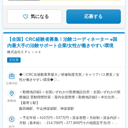
広島、岡山、山口、徳島九州エリア…福岡、佐賀、長崎、熊本、
鹿児島中央駅前駅、東京駅、札幌駅、あおば通駅、上熊谷駅、千
大分、宮崎、鹿児島、山口※複数エリアの選択可能※転居を伴う場
葉駅、東大前駅、立川駅、京急川崎駅、日吉町駅、新浜松駅、新
合、家賃補助が支給されます
豊田駅、近鉄名古屋駅、電気ビル前駅、足羽山公園口駅、近鉄四
気になる
応募する
日市駅、四条駅(京都市営)、千里中央駅(北大阪急行)、西梅田駅、
旧居留地・大丸前駅、山陽明石駅、田町駅(岡山県)、胡町駅、眉山
ロープウェイ山麓駅、平和通駅、西鉄福岡駅、花畑町駅、高見橋
駅、二重橋前駅、大通駅、仙台駅、千葉中央駅、立川南駅、桜木
【全国】CRC経験者募集！治験コーディネーター ※国
町駅、新静岡駅、浜松駅、名鉄名古屋駅、電鉄富山駅・エスタ前
内最大手の治験サポート企業/女性が働きやすい環境
駅、仁愛女子高校駅、四日市駅、京都河原町駅、大阪梅田駅(阪神
線)、貿易センター駅、西新町駅、新西大寺町筋駅、立町駅、天神
株式会社ＥＰＬｉｎｋ
南駅、通町筋駅、鹿児島中央駅
正社員
◆◇CRC在籍数業界最大／研修制度充実／キャリアパス豊富／女
性が働きやすい環境◆◇
仕事内容
SMO業界最大手の当社にて、CRC（治験コーディネーター）とし
て就業頂きます！
＜勤務地詳細1＞全国いずれかの医療施設住所：全国いずれかの医
療施設 受動喫煙対策：屋内全面禁煙＜勤務地詳細2＞本社住所：
■担当業務：治験が行われている医療機関で医師の指示のもと医学
勤務地
東京都新宿区筑土八幡町2-1 勤務地最寄駅：東京メトロ有楽町線
【最寄り駅】
的判断や医療行為を伴わない治験業務を支援をします。
／飯田橋駅受動喫煙対策：屋内全面禁煙変更の範囲：会社の定め
飯田橋駅、牛込神楽坂駅、神楽坂駅
・治験に参加する患者（被験者）さんに対する試験内容の補助説
る事業所
明
＜予定年収＞410万円～537万円＜賃金形態＞月給制＜賃金内訳＞
・被験者のスケジュール管理
月額（基本給）：214,700円～277,900円その他固定手当/月：
・被験者との面談・服薬状況の確認
給与
58,000円～77,000円＜月給＞272,700円～354,900円＜昇給有無