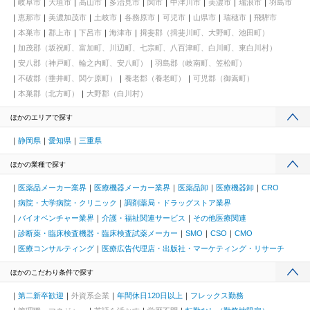
岐阜市
大垣市
高山市
多治見市
関市
中津川市
美濃市
瑞浪市
羽島市
恵那市
美濃加茂市
土岐市
各務原市
可児市
山県市
瑞穂市
飛騨市
本巣市
郡上市
下呂市
海津市
揖斐郡（揖斐川町、大野町、池田町）
加茂郡（坂祝町、富加町、川辺町、七宗町、八百津町、白川町、東白川村）
安八郡（神戸町、輪之内町、安八町）
羽島郡（岐南町、笠松町）
不破郡（垂井町、関ケ原町）
養老郡（養老町）
可児郡（御嵩町）
本巣郡（北方町）
大野郡（白川村）
ほかのエリアで探す
静岡県
愛知県
三重県
ほかの業種で探す
医薬品メーカー業界
医療機器メーカー業界
医薬品卸
医療機器卸
CRO
病院・大学病院・クリニック
調剤薬局・ドラッグストア業界
バイオベンチャー業界
介護・福祉関連サービス
その他医療関連
診断薬・臨床検査機器・臨床検査試薬メーカー
SMO
CSO
CMO
医療コンサルティング
医療広告代理店・出版社・マーケティング・リサーチ
ほかのこだわり条件で探す
第二新卒歓迎
外資系企業
年間休日120日以上
フレックス勤務