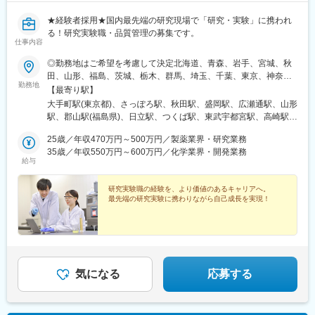
★経験者採用★国内最先端の研究現場で「研究・実験」に携われ
る！研究実験職・品質管理の募集です。
仕事内容
◎勤務地はご希望を考慮して決定北海道、青森、岩手、宮城、秋
田、山形、福島、茨城、栃木、群馬、埼玉、千葉、東京、神奈
勤務地
川、新潟、長野、富山、石川、福井、山梨、岐阜、静岡、愛知、
【最寄り駅】
三重、滋賀、京都、大阪、兵庫、奈良、和歌山、岡山、広島、山
大手町駅(東京都)、さっぽろ駅、秋田駅、盛岡駅、広瀬通駅、山形
口、徳島、香川、愛媛、高知、福岡、佐賀、長崎、熊本、大分、
駅、郡山駅(福島県)、日立駅、つくば駅、東武宇都宮駅、高崎駅、
宮崎、鹿児島◎勤務地は以下3種類からお選びください・地域限
館林駅、大宮駅(埼玉県)、熊谷駅、川越駅、柏駅、京成千葉駅、五
定：ご自宅から90分以内の就業先・エリア限定：下記エリア内の
25歳／年収470万円～500万円／製薬業界・研究業務
井駅、勝どき駅、根津駅、立川北駅、町田駅、川崎駅、みなとみ
就業先。エリア内での転居を伴う場合あり・全国：全国の中でス
35歳／年収550万円～600万円／化学業界・開発業務
らい駅、平塚駅、新潟駅、春日山駅、甲府駅、沼津駅、静岡駅、
給与
キルや希望業界を考慮した就業先※全国手当2万円/月★エリア限定
第一通り駅、豊田市駅、名古屋駅、地鉄ビル前駅、福井城址大名
の区分★東北エリア…青森、岩手、宮城、秋田、山形、福島北関
町駅、あすなろう四日市駅、彦根駅、草津駅(滋賀県)、烏丸駅、茨
東エリア…茨木、栃木、群馬、埼玉、東京南関東エリア…東京、
研究実験職の経験を、より価値のあるキャリアへ。
木駅、千里中央駅(大阪モノレール)、大阪駅、三田駅(兵庫県)、三
最先端の研究実験に携わりながら自己成長を実現！
神奈川、千葉甲信越エリア…山梨、長野、新潟、東京東海エリ
宮・花時計前駅、西神中央駅、明石駅、加古川駅、岡山駅前駅、
ア…静岡、愛知、岐阜、三重北陸エリア…富山、石川、福井関西
倉敷駅、福山駅、八丁堀駅(広島県)、徳山駅、徳島駅、新居浜駅、
エリア…滋賀、京都、大阪、兵庫、奈良、和歌山中四国エリア…
小倉駅(福岡県)、天神駅、大分駅、熊本城・市役所前駅、宮崎駅、
広島、岡山、山口、徳島九州エリア…福岡、佐賀、長崎、熊本、
鹿児島中央駅前駅、東京駅、札幌駅、あおば通駅、上熊谷駅、千
大分、宮崎、鹿児島、山口※複数エリアの選択可能※転居を伴う場
葉駅、東大前駅、立川駅、京急川崎駅、日吉町駅、新浜松駅、新
合、家賃補助が支給されます
豊田駅、近鉄名古屋駅、電気ビル前駅、足羽山公園口駅、近鉄四
気になる
応募する
日市駅、四条駅(京都市営)、千里中央駅(北大阪急行)、西梅田駅、
旧居留地・大丸前駅、山陽明石駅、田町駅(岡山県)、胡町駅、眉山
ロープウェイ山麓駅、平和通駅、西鉄福岡駅、花畑町駅、高見橋