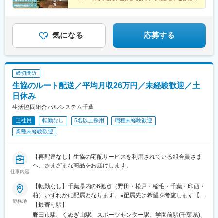
り組む文化があります。
◆子育てとの両立可能
└産育休取得率100％（男女ともに取得実績有）・自社
保育園が無料
気になる
応募する
締切間近
生協のルート配送／平均月収26万円／未経験歓迎／土
日休み
生活協同組合パルシステム千葉
正社員
転勤なし
5名以上採用
職種未経験歓迎
業種未経験歓迎
【再配達なし】生協の宅配サービスを利用されている組合員さま
へ、さまざまな商品をお届けします。
仕事内容
【転勤なし】千葉県内の6拠点（野田・松戸・稲毛・千葉・印西・
柏）いずれかに配属となります。※配属先は希望を考慮します【野
勤務地
田センター】千葉県野田市中根193東武アーバンパークライン
【最寄り駅】
『野田市駅』から徒歩15分【松戸センター】千葉県松戸市松飛台
野田市駅、くぬぎ山駅、スポーツセンター駅、学園前駅(千葉県)、