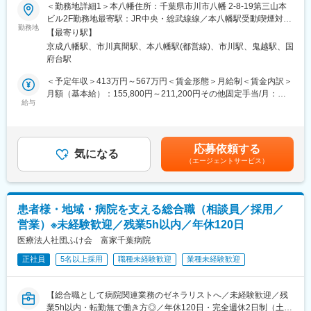
■業務内容：
＜勤務地詳細1＞本八幡住所：千葉県市川市八幡 2-8-19第三山本
す。現場での学びを重視していて、実践を通じて成長できる機会
自宅で生活されるご利用者様への訪問看護をお任せいたします。
ビル2F勤務地最寄駅：JR中央・総武線線／本八幡駅受動喫煙対
が豊富にあります。
・訪問件数の目安：4～5件/日、90件/月（定期の申し送り：な
勤務地
策：屋内全面禁煙＜勤務地詳細2＞市川住所：千葉県市川市市川1-
【最寄り駅】
し）
21-4 K-1ビル1階勤務地最寄駅：JR中央・総武線線／市川駅受動
■1日の流れ ※一例
京成八幡駅、市川真間駅、本八幡駅(都営線)、市川駅、鬼越駅、国
・訪問時の記録、各種書類の作成：電子カルテ使用
喫煙対策：屋内全面禁煙変更の範囲：会社の定める事業所
（1）学校や自治体を訪問し、運営や育成についてのMTG実施
府台駅
└DX化にも積極的に取り組んでおり、カルテを展開してそのまま
（2）保護者面談
訪問看護計画書に落とし込めるようにしています。
＜予定年収＞413万円～567万円＜賃金形態＞月給制＜賃金内訳＞
（3）支援の振り返り
└WyL独自のWEBシステムにより、グループ全体で“訪問看護の見
月額（基本給）：155,800円～211,200円その他固定手当/月：
（4）お子様への直接支援
える化”をして、より良いケアができるようフィードバックをし合
給与
100,000円～140,000円固定残業手当/月：39,200円～53,800円
※月2回出勤いただく土日は、プログラムの実施等を行っていただ
えるようなデータ蓄積をしています！
（固定残業時間20時間0分/月）超過した時間外労働の残業手当は
きます。
・社内カンファレンス：週1回、お昼に1時間
追加支給＜月給＞295,000円～405,000円（一律手当を含む）＜昇
＊疾患や症例の傾向：小児から難病、精神科、慢性期、終末期ま
給有無＞有＜残業手当＞有＜給与補足＞・看護師手当：40,000
■就業環境について：
応募依頼する
で、幅広くお受けしています。
気になる
円・賞与 年2回 ※業績による・昇給 年1回 ※業績による※給与は経
・残業月5時間程度で、会社としても労働時間を少なくして生産性
（エージェントサービス）
験等考慮の上、社内規定に則って確定します。賃金はあくまでも
を上げる方針のため、効率よく業務をする社風です。
■キャリアパス：
目安の金額であり、選考を通じて上下する可能性があります。月
・社長、取締役以外の役職等は無く、全員がフラットな立場で意
ジェネラリストとしてだけでなく、スペシャリスト・マネジメン
給(月額)は固定手当を含めた表記です。
見を言い合える環境です。その為、ご自分の考えや意見を発する
トなどキャリアの選択肢は様々であり、所長候補も探しておりま
ことや、手を上げれば新しい業務にも挑戦が出来る環境です。ま
患者様・地域・病院を支える総合職（相談員／採用／
す！
た、業界未経験の方も多く在籍しており、入社後はOJTとなりま
営業）※未経験歓迎／残業5h以内／年休120日
※マネジメントなどもお任せする可能性はあり、面接時に相談さ
すが、周りの社員の方からもフォロー頂ける環境で安心して就業
せていただくこともあります。
医療法人社団ふけ会 富家千葉病院
が可能です。
正社員
5名以上採用
職種未経験歓迎
業種未経験歓迎
■当ポジションの魅力：
・オンコール担当回数は2～4回/月、残業時間は10～15h/月
変更の範囲：会社の定める業務
・移動は主に電動自転車を使用（直行直帰可能）
【総合職として病院関連業務のゼネラリストへ／未経験歓迎／残
・チーム制
業5h以内・転勤無で働き方◎／年休120日・完全週休2日制（土日