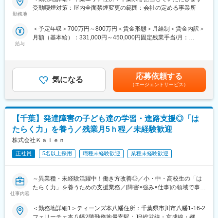
・マイカー通勤可能
重度障害のある方や高齢者の方等に医療的ケアサービスを行う訪
受動喫煙対策：屋内全面禁煙変更の範囲：会社の定める事業所
※土日両方勤務するシフトの方に支給
問介護事業を提供する当社にて、複数の都道府県を束ねたブロッ
勤務地
・サブサポーター（副所長）手当：40,000円/月
変更の範囲：会社の定める業務
クの運営と責任売り上げの管理業務をお任せするブロックマネー
・災害時等危険対応手当：2,500円/日
＜予定年収＞700万円～800万円＜賃金形態＞月給制＜賃金内訳＞
ジャー候補を募集します。
月額（基本給）：331,000円～450,000円固定残業手当/月：
★下記インタビューをぜひご覧ください！
■当社の魅力：
給与
120,000円（固定残業時間45時間0分/月）超過した時間外労働の
https://eustylelab.co.jp/features/vol1
・「全ての人に家に帰る選択肢を」をミッションに掲げ、訪問看
残業手当は追加支給＜月給＞451,000円～570,000円（一律手当を
護サービスを全国で展開しており、社会貢献度の高いサービスを
含む）＜昇給有無＞有＜残業手当＞有＜給与補足＞■年1回の査定
【業務内容】
提供しております。
有■賞与：年2回※前職給与を考慮※経験・スキル・スタートポジシ
・部門の運営、売上管理
応募依頼する
・【働きやすさ】…年間休日120日・夜勤なしとメリハリをつけ
気になる
ョンにおいて異なる※評価により昇格・昇給あり※エリアにより地
・営業活動
（エージェントサービス）
てのご就業が可能です！
域加算手当分が異なる※時間外手当は別途全額支給賃金はあくまで
・サービス提供管理・保守
も目安の金額であり、選考を通じて上下する可能性があります。
・ご利用者様やご家族へのヒアリング、サービス設計・立上げ
変更の範囲：会社の定める業務
月給(月額)は固定手当を含めた表記です。
・ケアマネージャーや医療機関、福祉事業所、行政等との調整
【千葉】発達障害の子ども達の学習・進路支援◎「は
・スタッフの採用・指導・育成
・各種プロジェクトへの参加
たらく力」を養う／残業月5ｈ程／未経験歓迎
※担当エリアは選考時の希望を考慮の上、決定します。
株式会社Ｋａｉｅｎ
【入社直後の流れ】
正社員
5名以上採用
職種未経験歓迎
業種未経験歓迎
入社後は首都圏（東京・神奈川・埼玉）、福岡、大阪、兵庫のい
ずれかの事業所にて、6か月間のマネージャー養成研修を行いま
～異業種・未経験活躍中！働き方改善◎／小・中・高校生の「は
す。
たらく力」を養うための支援業務／[障害×強み×仕事]の領域で事業
■入社～1カ月目
仕事内容
を行う国内初の企業～
・業界未経験者でもゼロから学ぶことができる基礎研修／必要資
格取得。なお、資格取得のための費用は当社負担となります。
＜勤務地詳細1＞ティーンズ本八幡住所：千葉県市川市八幡1-16-2
当社のスタートは大人の方たちの就労支援事業。その支援から逆
■1～3か月目
フェリーチェ本八幡2階勤務地最寄駅：JR総武線・京成線・都営