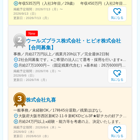
年収535万円（入社3年目／29歳） 年収450万円（入社2年目／26歳）
掲載予定期間：
2026/7/13（月）
〜
2026/9/13（日）
気になる
更新日：
2026/7/13（月）
New
ウールズプラス株式会社・ヒビオ株式会社
【合同募集】
事務／月給27万円以上／残業月20h以下／完全週休2日制
2社合同募集です。※ご希望の法人にて選考・採用を行います※配属先については、入社された法人内でご希望を考慮の上決定します大阪府大阪市北区西天満2-10-2 幸田ビル5階※ウールズプラス株式会社、ヒビオ株式会社ともに上記住所での勤務となります※オフィス内禁煙＜各社共通＞
月給27万1000円～（固定残業代含む）※基本給：26万6000円～※固定残業代は、時間外労働の有無に関わらず月2.45時間分を、一律5000円支給※上記を超える時間外労働分は追加で支給＜各社共通＞
掲載予定期間：
2026/7/6（月）
〜
2026/9/6（日）
気になる
更新日：
2026/7/6（月）
株式会社丸喜
一般事務／未経験OK／17時45分退勤／残業ほぼなし
大阪府大阪市西区新町2-11-9 新町KDビル3F★駅チカの好アクセス！飲食店も豊富な人気エリアです♪★自転車通勤も可能【詳細・交通】■『西大橋駅』より徒歩4分■『西長堀駅』・『四ツ橋駅』より徒歩6分■『阿波座駅』より徒歩9分■『本町駅』・『心斎橋駅』より徒歩11分
月給24万円以上※経験・能力等を考慮の上、決定いたします。
掲載予定期間：
2026/6/4（木）
〜
2026/9/2（水）
気になる
更新日：
2026/6/10（水）