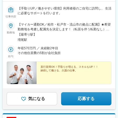
【手取りUP／働きやすい環境】利用者様のご自宅に訪問し、 生活
に必要なサポートを行います。
仕事内容
【マイカー通勤OK／柏市・松戸市・流山市の拠点に配属】★希望
勤務地を考慮し配属先を決定します！（転居を伴う転勤なし）★
勤務地
訪問エリアは近距離ばかり！直行直帰が基本スタイルなので効率
【最寄り駅】
よく働けます。【松戸支店】千葉県松戸市常盤平2-11-11 ジョリ
増尾駅
ーメゾン1左号室＜アクセス＞新京成線「常盤平駅」より徒歩5分
【本社】千葉県柏市加賀3-23-10 富士ビル3階＜アクセス＞東武ア
年収570万円 ／ 未経験2年目
ーバンパークライン「増尾駅」より徒歩1分【流山支店】千葉県流
その他住居費の5割が会社負担
給与
山市平和台2-3-11＜アクセス＞流鉄流山線「流山駅」より徒歩5分
＜訪問エリア＞松戸市、柏市、流山市、野田市※松戸支店のみ、我
孫子市への訪問もあります※ほとんどが車で片道15分ほどの距離
直行直帰OK！手取りが増える、スキルもUP！！
納得して働ける、介護の仕事。
です。※受動喫煙対策／屋内禁煙
気になる
応募する