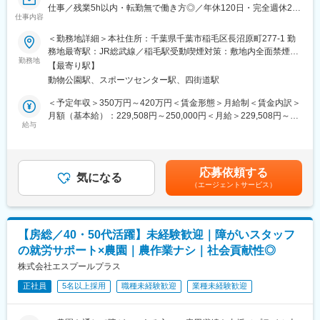
農園長も20名程おります。農園長のフォローを中心に参画企業や
仕事／残業5h以内・転勤無で働き方◎／年休120日・完全週休2日
・休日：完全週休2日制（土日祝）／年休120日
仕事内容
障がいスタッフとも密に連携いただきます。
制（土日祝）】
・残業時間：ほぼなし（月5時間程）
※室長がメンバーの業務量を確認し、調整することで残業抑制に繋
＜勤務地詳細＞本社住所：千葉県千葉市稲毛区長沼原町277-1 勤
■この仕事の面白さ
■業務内容
がっております。
務地最寄駅：JR総武線／稲毛駅受動喫煙対策：敷地内全面禁煙変
・「辞めない」ではなく「続けられる仕組み」を作る
入退院の支援を中心に、患者様やご家族の不安や課題を解決しな
勤務地
・マイカー通勤可能
更の範囲：会社の定める事業所
【最寄り駅】
・人の変化を長期スパンで見れる
がら、最適な療養環境へつなぐポジションです。
動物公園駅、スポーツセンター駅、四街道駅
・接客よりも深い“関係構築力”が身につく
医師や看護師、ケアマネージャー（※在宅介護サービスの計画を立
変更の範囲：会社の定める業務
・現場改善がそのまま成果（定着率）になる
てる専門職）と連携しながら、“橋渡し役”として一貫した支援を行
＜予定年収＞350万円～420万円＜賃金形態＞月給制＜賃金内訳＞
っていただきますので、将来的に医療相談員として専門性を身に
月額（基本給）：229,508円～250,000円＜月給＞229,508円～
■ビジネスモデル：
つけられる仕事です。
給与
250,000円＜昇給有無＞有＜残業手当＞有＜給与補足＞・昇給：
当社は、企業向けに障がい者雇用の場として、貸し農園「わーく
年1回（4月） ※勤続1年以上 ・賞与：年2回（7月、12月 計
はぴねす農園」を提供しております。
■この仕事の役割（誰に・何を・どうやって）
3.25か月分）■モデル年収：・入職～3年後：全員420万円以上
企業はこの農園を利用することで、障がい者雇用を促進します。
▼誰に
～・室長：600万円～∟実力が評価される環境となっておりま
応募依頼する
本ポジションは、企業や農園長と相談（育成支援）しながら、障
・患者様およびご家族
気になる
す。賃金はあくまでも目安の金額であり、選考を通じて上下する
がいをお持ちの方の農園就業をサポートしていきます。
（エージェントサービス）
・ケアマネージャー、医療機関の相談員
可能性があります。月給(月額)は固定手当を含めた表記です。
変更の範囲：会社の定める業務
▼何を？
・入院・退院に関する支援
【房総／40・50代活躍】未経験歓迎｜障がいスタッフ
・在宅復帰や施設入所に向けた調整
の就労サポート×農園｜農作業ナシ｜社会貢献性◎
・医療費・介護保険などの制度説明
株式会社エスプールプラス
▼どうやって？
正社員
5名以上採用
職種未経験歓迎
業種未経験歓迎
・ご家族のご意向を丁寧にヒアリング
・必要条件を整理し、最適な退院先やサービスを提案
・関係各所と連携しながら調整を実施