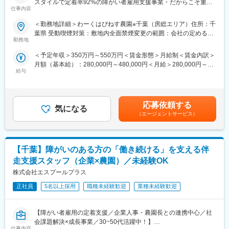
スタイルで定着率92%の障がい者雇用支援事業・だからこそ重度
農園長を中心にこまめなフォローを行い、現場に寄り添う“相談
キャリアを広げることも可能です。
仕事内容
の知的障害の方も支援できる会社／20~40代幅広く活躍中／土日
役”として、信頼関係を築きながら専門的な助言・支援を行いま
入職3年で主任にアサインされる社員もおり、年齢に関係なく活躍
祝休・年休124日・残業20h・転勤無しも選べる◎】
す。
＜勤務地詳細＞わーくはぴねす農園※千葉（房総エリア）住所：千
が評価される環境です。
葉県 受動喫煙対策：敷地内全面禁煙変更の範囲：会社の定める事
・担当農園の定期巡回
勤務地
業所
■働き方：
■ポジションの役割
・農園長（企業所属の管理監督者）からの相談対応
・休日：完全週休2日制（土日祝）／年休120日
＜予定年収＞350万円～550万円＜賃金形態＞月給制＜賃金内訳＞
企業向け貸農園「わーくはぴねす農園」において、障がいのある
・参画企業への状況報告・課題改善のサポート
・残業時間：ほぼなし（月5時間程）
月額（基本給）：280,000円～480,000円＜月給＞280,000円～
方の「働きたい」と企業の「採用したい」をつなぐ就労コーディ
給与
・マイカー通勤可能
480,000円＜昇給有無＞有＜残業手当＞有＜給与補足＞※経験と面
ネーターです。福祉機関・求職者・企業の三者を橋渡しし、一人
＜担当体制＞
接時の評価により決定します。※予定年収はあくまでも目安の金額
ひとりに最適な就労機会を創出することがミッション。単なる紹
・1人あたり：2農園程度
変更の範囲：会社の定める業務
であり、選考を通じて上下する可能性があります。■昇給：年2回
介ではなく、特性や希望に寄り添いながら長期就労の実現まで伴
・1農園：20～30社が参画
（8月・2月）■賞与：年2回（7月・12月）賃金はあくまでも目安
走します。
・1社あたり：3名以上の障がいスタッフが就業
応募依頼する
気になる
の金額であり、選考を通じて上下する可能性があります。月給(月
現場との距離が近く、「人の成長や変化を間近で感じられる仕
（エージェントサービス）
額)は固定手当を含めた表記です。
■業務内容:
事」です。
福祉機関との関係構築から体験会運営、企業マッチングまで一気
通貫で支援を行います。
＜未経験でも安心！＞
【千葉】障がいのある方の「働き続ける」を支える伴
・福祉事業所（就労移行支援等）への訪問、関係構築・ニーズヒ
独自の事業・ビジネスモデルのため、職種未経験から入社されて
アリング
いる方が大半です！導入研修として、1カ月半程度は自社サービス
走支援スタッフ（企業×農園）／未経験OK
・農園見学会や説明会の企画・案内
や他部署の業務の理解など基本からしっかりと学ぶことができま
株式会社エスプールプラス
・4日間の就労体験プログラムの運営、適性把握・面談
す。
・ご本人・ご家族・支援員へのフィードバック実施
正社員
5名以上採用
職種未経験歓迎
業種未経験歓迎
・就職希望者との個別面談、キャリア整理
■働き方
・企業への提案、面接調整・同席、入社までのフォロー
年休127日、完全週休2日制（土日祝）、残業20h程
【障がい者雇用の定着支援／企業人事・農園長との連携中心／社
会課題解決×成長事業／30~50代活躍中！】
■組織構成：
■当社について
仕事内容