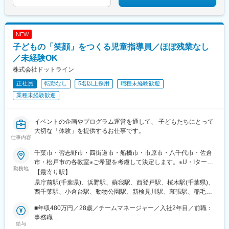
NEW
子どもの「笑顔」をつくる児童指導員／ほぼ残業なし
／未経験OK
株式会社ドットライン
正社員
転勤なし
5名以上採用
職種未経験歓迎
業種未経験歓迎
イベントの企画やプログラム運営を通して、 子どもたちにとって
大切な「体験」を提供するお仕事です。
仕事内容
千葉市・習志野市・四街道市・船橋市・市原市・八千代市・佐倉
市・松戸市の各教室※ご希望を考慮して決定します。※U・Iターン
勤務地
も歓迎※転居を伴う転勤なし【配属先】■千葉市中央区・千葉中
【最寄り駅】
央・浜野・蘇我・新千葉・都町・西千葉■千葉市若葉区・小倉台・
県庁前駅(千葉県)、浜野駅、蘇我駅、西登戸駅、桜木駅(千葉県)、
都賀■千葉市稲毛区・長沼原・稲毛■千葉市花見川区・花見川・新
西千葉駅、小倉台駅、動物公園駅、新検見川駅、幕張駅、稲毛海
検見川・幕張■千葉市美浜区・幸町・高浜・真砂■千葉市緑区・あ
岸駅、検見川駅、土気駅、おゆみ野駅、京成津田沼駅、船橋競馬
すみが丘・おゆみ野■習志野市・京成津田沼・京成大久保■四街道
■年収480万円／28歳／チームマネージャー／入社2年目／前職：
場駅、習志野駅、千葉みなと駅、都賀駅、四街道駅、東船橋駅、
市・四街道■船橋市・船橋浜町・船橋習志野・東船橋・船橋法典・
事務職
船橋法典駅、八幡宿駅、東葉勝田台駅、八千代台駅、佐倉駅、志
給与
三咲■市原市・市原八幡■八千代市・勝田台■佐倉市・佐倉・志津■
■年収650万円／32歳／エリアマネージャー／入社3年目／前職：
津駅、京成大久保駅、稲毛駅、三咲駅、幸谷駅、葭川公園駅、新