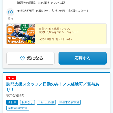
273-1京成松戸線『くぬぎ山駅』から徒歩10分【稲毛センター】
印西牧の原駅、柏の葉キャンパス駅
千葉県千葉市稲毛区長沼町337-1ＪR総武線『稲毛駅』よりバス
『ワンズモール』バス停下車徒歩10分【千葉センター】千葉県千
年収355万円（経験1年／入社1年目／未経験スタート）
葉市緑区おゆみ野1-27-3京成千原線『学園前駅』より徒歩10分
給与
【印西センター】千葉県印西市牧の原2-6北総線『印西牧の原駅』
より徒歩15分【柏センター】千葉県柏市若柴330つくばエクスプ
レス『柏の葉キャンパス駅』より徒歩10分※U・Iターン歓迎※マイ
土日も休めて残業も少ない。
安定した生活を送れるドライバー！
カー通勤OK
★完全週休2日制（土日休み）
★残業月18h程度
★固定ルートを回るだけ。再配達もなし！
★平均月収26万円
★手当充実
★賞与年2回
気になる
応募する
NEW
訪問支援スタッフ／日勤のみ！／未経験可／賞与あ
り！
株式会社陽向
正社員
転勤なし
5名以上採用
職種未経験歓迎
業種未経験歓迎