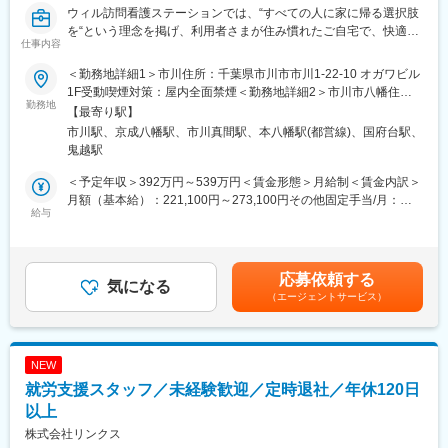
ウィル訪問看護ステーションでは、“すべての人に家に帰る選択肢
残業はほぼございませんので、定時には皆さん帰られます。（残
を“という理念を掲げ、利用者さまが住み慣れたご自宅で、快適に
業時間月30分程度）
仕事内容
過ごせるようにサポートをおこなっています。ウィルの理念に共
感していただける方、ぜひ一緒に施設を作り上げていきましょ
■研修制度：
＜勤務地詳細1＞市川住所：千葉県市川市市川1-22-10 オガワビル
う！
・各事業所の座学・実技研修、年次に応じたフォローアップ研修
1F受動喫煙対策：屋内全面禁煙＜勤務地詳細2＞市川市八幡住
勤務地
に加え、キャリア志向の社員に向けた管理職育成研修など多様な
所：千葉県市川市八幡 ※2025年10月新規オープン予定！受動喫煙
【最寄り駅】
■業務内容：
研修・フォロー体制を用意しています。
対策：屋内全面禁煙変更の範囲：会社の定める事業所
市川駅、京成八幡駅、市川真間駅、本八幡駅(都営線)、国府台駅、
自宅で生活をされるご利用者様への訪問リハビリ業務をお願いし
・キャリアアップに必要な資格は1~3年目にかけて取得が可能で
鬼越駅
ます。
す。
・訪問件数の目安：4～5件/日
※資格取得に必要な外部講習や試験は出社扱い・費用全額支給し全
＜予定年収＞392万円～539万円＜賃金形態＞月給制＜賃金内訳＞
・移動手段：自転車
面的にバックアップいたします。
月額（基本給）：221,100円～273,100円その他固定手当/月：
・チーム制
給与
25,000円～58,000円固定残業手当/月：33,900円～41,900円（固
・定期の申し送り：なし
■キャリアアップの流れ（例）：
定残業時間20時間0分/月）超過した時間外労働の残業手当は追加
・社内カンファレンス：週1回・お昼に1時間
・1年目：初任者研修取得。基礎的な介護技術を身に付ける。
支給＜月給＞280,000円～373,000円（一律手当を含む）＜昇給有
・各種の連絡調整や担当者会議等への参加
・2,3年目：実務者研修終了。後輩指導にも関わる存在へ。
無＞有＜残業手当＞有＜給与補足＞・PTOTST手当：25,000円・
応募依頼する
・訪問の記録、各種書類の作成（電子カルテ使用）
気になる
・3年目以降：介護福祉士取得。現場リーダーやサービス提供責任
賞与 年2回 ※業績による・昇給 年1回 ※試用期間は対象外※給与は
（エージェントサービス）
・直行直帰：可
者へ。
経験等考慮の上、社内規定に則って確定します。賃金はあくまで
＊疾患や症例の傾向：慢性期の方から、終末期、難病、小児、精
・5年目以降：計画作成担当やケアマネージャーなど、専門職とし
も目安の金額であり、選考を通じて上下する可能性があります。
神科等、幅広くお受けしています。
て活動の場が広がる
月給(月額)は固定手当を含めた表記です。
＊入職後、3ヶ月を目安とした同行訪問を実施します。
NEW
■就業環境：
就労支援スタッフ／未経験歓迎／定時退社／年休120日
■各種手当：
・各施設の組織体制や勤怠管理システムが整っているため、残業
・住宅手当（近隣手当）：10,000円※勤務拠点から直線距離6km圏
以上
が少なく、休みもしっかり取得できるなど、働きやすい環境が整
内に居住する場合
っております。
株式会社リンクス
・108手当：15,000円※月の公休日数10日を→9日に希望した場合