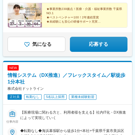
松戸市・新松戸※受動喫煙対策有：禁煙
小学校教諭
千葉駅、京成幕張駅、大神宮下駅、北習志野駅、勝田台駅、新津
★事業所数239拠点！医療・介護・福祉事業所数 千葉県
田沼駅、京成稲毛駅、二和向台駅、新松戸駅、千葉中央駅、千葉
NO.1
駅、南船橋駅
★ベストベンチャー100！2年連続受賞
★未経験にも安心の研修サポート充実
設立以来業績は右肩上がり！
多彩なニーズに対応する、IT×医療福祉ベンチャーで
す！
気になる
応募する
NEW
情報システム（DX推進）／フレックスタイム／駅徒歩
1分本社
株式会社ドットライン
正社員
転勤なし
5名以上採用
業種未経験歓迎
【医療現場に関わる方と、利用者様を支える】社内IT化・DX推進
によって実現していく
仕事内容
◆転勤なし◆海浜幕張駅から徒歩1分<本社>千葉県千葉市美浜区