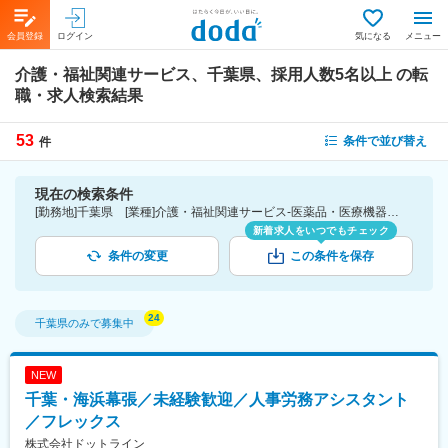
会員登録
ログイン
気になる
メニュー
介護・福祉関連サービス、千葉県、採用人数5名以上
の転
職・求人検索結果
53
条件で並び替え
件
現在の検索条件
[勤務地]千葉県 [業種]介護・福祉関連サービス-医薬品・医療機器・ライフサイエンス・医療系サービス [詳細条件](募集・採用情報)採用人数5名以上
新着求人をいつでもチェック
条件の変更
この条件を保存
千葉県
のみで募集中
NEW
千葉・海浜幕張／未経験歓迎／人事労務アシスタント
／フレックス
株式会社ドットライン