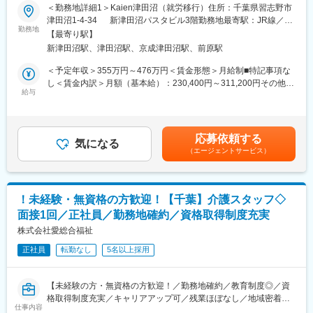
変更の範囲：会社の定める業務
＜勤務地詳細1＞Kaien津田沼（就労移行）住所：千葉県習志野市
Kaienでは科学や事実に基づき当事者の視点を尊重しながら事業を
（3）研修・ナレッジ共有
津田沼1-4-34 新津田沼パスタビル3階勤務地最寄駅：JR線／津
展開。[障害×強み×仕事]で一人一人が社会でいきいきと働ける社会
・新任農園長向け研修の企画・実施
勤務地
田沼駅受動喫煙対策：屋内全面禁煙＜勤務地詳細2＞Kaien津田沼
【最寄り駅】
を目指し、支援拠点を拡大する為、新たに人員を募集します。
・障がい特性や管理手法のレクチャー
（自立訓練(生活訓練)）住所：千葉県船橋市前原西2-12-9 大生
新津田沼駅、津田沼駅、京成津田沼駅、前原駅
・成功事例の共有、横展開
ビル 4階勤務地最寄駅：JR線／津田沼駅受動喫煙対策：屋内全面
■業務詳細：
・支援品質向上施策の企画・推進
禁煙変更の範囲：本文参照
＜予定年収＞355万円～476万円＜賃金形態＞月給制■特記事項な
・障害のある方の就活支援（キャリアカウンセリング・ビジネス
し＜賃金内訳＞月額（基本給）：230,400円～311,200円その他固
マナーのレクチャー・面接練習対応、企業訪問・面接同行な
■組織構成：
給与
定手当/月：57,600円～77,800円＜月給＞288,000円～389,000円
ど）、定着支援
約30名で構成。30代～50代中心に、人材業界、営業、接客、店舗
＜昇給有無＞有＜残業手当＞有＜給与補足＞■賞与：年1回（評価
・関係機関との連携
運営など多様な経験を持つメンバーが活躍しています。
に応じて支給）＜在籍1年以上のフルタイムの場合＞・5千円～26
・職業訓練の開発・運営補助
万円程度（平均約10万円）※賞与、手当の支給対象・支給額は、
応募依頼する
・企業に対する人材紹介・マッチング（訓練生・同社運営求人サ
■やりがいや魅力
気になる
評価や状況により変更になる可能性があります。賃金はあくまで
（エージェントサービス）
イトの登録会員）
・社会課題である障がい者雇用に貢献できる
も目安の金額であり、選考を通じて上下する可能性があります。
※その他、志向性や前職のご経験を生かして、法人企業への営業活
・企業と現場双方に価値提供できる影響力の大きさ
月給(月額)は固定手当を含めた表記です。
動（障害者雇用に関するコンサルティング業務）や、広報・マー
・マネジメント層・人事への折衝力が身につく
ケティング活動など、幅広い業務に携わることができ、多くのス
・多くの関係者から感謝を得られる仕事
！未経験・無資格の方歓迎！【千葉】介護スタッフ◇
キルが身につきます。
・福祉とビジネス双方の視点を習得可能
面接1回／正社員／勤務地確約／資格取得制度充実
※「プレ就労移行支援」ともいえる「自立訓練（生活訓練）」で勤
務頂く場合もございます。
株式会社愛総合福祉
■働く環境：
約1カ月の研修制度があり未経験でも安心。チームでの情報共有も
正社員
転勤なし
5名以上採用
■業務のやりがい：
活発で、サポート体制が整っています。裁量を持って主体的に働
▼人の"人生"が変わる瞬間や人の成長する場面に立ち会うことがで
ける環境です。
き、大きなやりがいを感じられます。はたらく事へのハードルが
【未経験の方・無資格の方歓迎！／勤務地確約／教育制度◎／資
高い方の"就職"という、人生の節目に深く関わることができます。
■キャリアパス
格取得制度充実／キャリアアップ可／残業ほぼなし／地域密着型
また、常に時代の先駆者としてチャレンジし続けるため、業界を
入社後研修を経て配属となり、将来的にはリーダー、マネージャ
仕事内容
の少人数介護施設／社会貢献性◎】