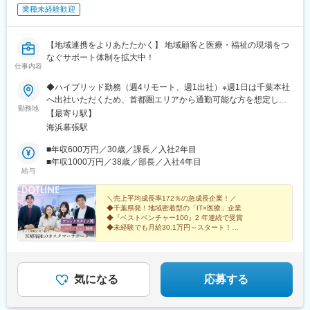
業種未経験歓迎
【地域連携をよりあたたかく】 地域顧客と医療・福祉の現場をつ
なぐサポート体制を拡大中！
仕事内容
◆ハイブリッド勤務（週4リモート、週1出社）※週1日は千葉本社
へ出社いただくため、首都圏エリアから通勤可能な方を想定して
勤務地
います。＜本社＞千葉県千葉市美浜区中瀬2-6-1 WBG35階（マリ
【最寄り駅】
ブウエスト） ★転勤なし★海浜幕張駅から徒歩1分＜アクセス＞
海浜幕張駅
・JR京葉線「海浜幕張駅」南口より徒歩1分
■年収600万円／30歳／課長／入社2年目
■年収1000万円／38歳／部長／入社4年目
給与
＼売上平均成長率172％の急成長企業！／
◆千葉県発！地域密着型の「IT×医療」企業
◆『ベストベンチャー100』2 年連続で受賞
◆未経験でも月給30.1万円～スタート！
◆年休120日／退職金制度／福利厚生充実！
気になる
応募する