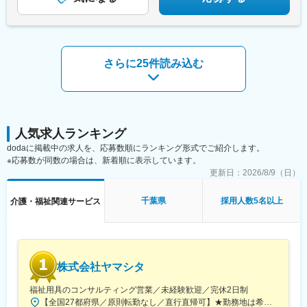
変更の範囲：会社の定める業務
さらに25件読み込む
人気求人ランキング
dodaに掲載中の求人を、応募数順にランキング形式でご紹介します。
※応募数が同数の場合は、新着順に表示しています。
更新日：
2026/8/9（日）
千葉県
採用人数5名以上
介護・福祉関連サービス
株式会社ヤマシタ
福祉用具のコンサルティング営業／未経験歓迎／完休2日制
【全国27都府県／原則転勤なし／直行直帰可】★勤務地は希望を考慮★拠点により車通勤OK※充足状況により、ご希望の勤務地での募集が終了している場合があります。※転居を伴う転勤の有無は、半年ごとに希望を伺い、選択いただけます。■東北■・宮城県（仙台市）■関東■・東京都（東京23区など）・神奈川県（横浜市など）・埼玉県（さいたま市など）・千葉県（千葉市など）・茨城県（水戸市）・栃木県（宇都宮市／足利市）・群馬県（前橋市）■東海■・愛知県（名古屋市／豊田市／豊橋市／小牧市）・静岡県（静岡市／浜松市／沼津市／焼津市／富士市）・岐阜県（岐阜市）・三重県（四日市市）■信越・北陸■・長野県（長野市）・山梨県（甲府市）・石川県（金沢市）・富山県（富山市）・福井県（福井市）■関西■・大阪府・兵庫県（神戸市／尼崎市／姫路市）・京都府（京都市）・奈良県（奈良市／天理市）・滋賀県（大津市／彦根市）・和歌山県（和歌山市／田辺市）■中国■・広島県（広島市）・岡山県（岡山市）■四国■・香川県（高松市）■九州■・福岡県（福岡市）