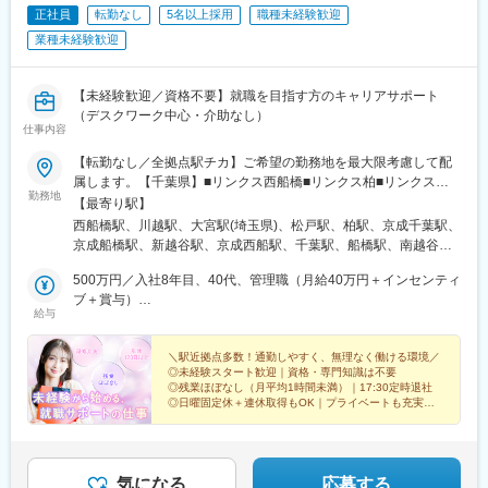
・10代や20代はもちろん、50代、60代の方まで幅広くご活躍され
正社員
転勤なし
5名以上採用
職種未経験歓迎
・土日出勤手当：4,000円（月4回想定）
ております。
・時間効率手当：2,000円※拠点稼働率が40％超の場合、当該拠点
業種未経験歓迎
メンバーへ支給
■当社について：
・医療保険割引手当：2,000円※拠点の医療保険割合が70％を超え
年齢や経験は問わず興味を持っていただいた方とは全員と面接を
た場合、その拠点所属の従業員へ支給
【未経験歓迎／資格不要】就職を目指す方のキャリアサポート
させていただいております。会社説明会を随時開催しております
・サンキュー手当：240,000円※3ヶ月平均月間訪問件数110件以
（デスクワーク中心・介助なし）
ので、お気軽にご参加ください♪
仕事内容
上、四半期全て達成した場合
・サブサポーター（副所長）手当：20,000円/月
【転勤なし／全拠点駅チカ】ご希望の勤務地を最大限考慮して配
・災害時等危険対応手当：2,500円/日(上限50,000円/月※災害時と
属します。【千葉県】■リンクス西船橋■リンクス柏■リンクス松
判断された場合に限る)
勤務地
戸■リンクス千葉■リンクス船橋【埼玉県】■自立訓練事業所リン
【最寄り駅】
クス川越■リンクス新越谷■リンクス川越西口■リンクス大宮■リン
西船橋駅、川越駅、大宮駅(埼玉県)、松戸駅、柏駅、京成千葉駅、
■福利厚生：
クス川越東口※事業拡大に伴い、全拠点で積極採用中
京成船橋駅、新越谷駅、京成西船駅、千葉駅、船橋駅、南越谷
・通勤手当（上限30,000円/月）
━━━━━━━━━━━━━━━━━━【働き方について】
駅、本川越駅、新千葉駅、大神宮下駅、蒲生駅
・端末貸与（iPhone）
━━━━━━━━━━━━━━━━━━◎転居を伴う転勤なし◎
500万円／入社8年目、40代、管理職（月給40万円＋インセンティ
・ユニフォーム貸与
全拠点が駅チカで通勤便利◎配属後の異動も、無理のない通勤範
ブ＋賞与）
・学会・研修参加サポートあり（学会費・旅費を年1回まで支給）
給与
囲内
400万円／入社5年目、30代（月給30万円＋インセンティブ＋賞
・直行直帰可（就業時間の前後30分の訪問の場合）
与）
・食事サポート（事業所単位で10,000円/月）
＼駅近拠点多数！通勤しやすく、無理なく働ける環境／
・引越費用補助(6km範囲に転居した場合に、引っ越し業者運搬費
◎未経験スタート歓迎｜資格・専門知識は不要
用100,000円を上限に補助)
◎残業ほぼなし（月平均1時間未満）｜17:30定時退社
◎日曜固定休＋連休取得もOK｜プライベートも充実
◎デスクワーク中心｜先輩の約85％が未経験入社
■当社の魅力：
・「全ての人に家に帰る選択肢を」をミッションに掲げ、訪問看
護サービスを全国で展開しており、社会貢献度の高いサービスを
気になる
応募する
提供しております。