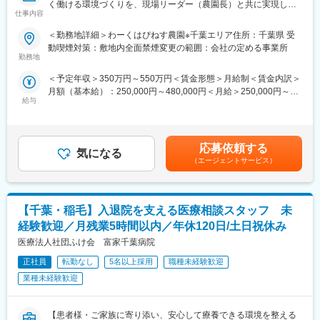
く働ける環境づくりを、現場リーダー（農園長）と共に実現しま
※ノルマなし
仕事内容
す。
医療機関同士の“橋渡し役”として、社会貢献性の高い営業です。
単なる支援ではなく、“仕組み”で定着率を高めるポジションです。
＜勤務地詳細＞わーくはぴねす農園※千葉エリア住所：千葉県 受
プライム上場Gで安定的に働く◎
動喫煙対策：敷地内全面禁煙変更の範囲：会社の定める事業所
（3） 採用担当（人事）
勤務地
病院・施設で働く職員の採用を担うポジションです。
■この仕事ミッション
＜予定年収＞350万円～550万円＜賃金形態＞月給制＜賃金内訳＞
企業・農園・障がいスタッフの間に立ち、「長く働ける状態」を
・学校訪問・関係構築
月額（基本給）：250,000円～480,000円＜月給＞250,000円～
つくることがミッションです。
・合同説明会の企画・運営
給与
480,000円＜昇給有無＞有＜残業手当＞有＜給与補足＞※経験と面
障がいのあるスタッフがやりがいをもって、元気に働けるように
・採用広報（資料作成・プレゼン・SNS運用）
接時の評価により決定します。※予定年収はあくまでも目安の金額
参画企業と連携し、雇用継続のサポートをします。
・中途採用、研修企画（キャリアに応じて）
であり、選考を通じて上下する可能性があります。■昇給：年2回
（8月・2月）■賞与：年2回（7月・12月）賃金はあくまでも目安
＜未経験からでも安心ください！＞
応募依頼する
■配属について
気になる
の金額であり、選考を通じて上下する可能性があります。月給(月
独自の事業・ビジネスモデルのため、職種未経験から入社されて
（エージェントサービス）
本求人は地域連携推進室・医療相談室の総合職採用です。
額)は固定手当を含めた表記です。
いる方が大半です！
これまでのご経験やご志向、ご本人の適性を踏まえ、配属ポジシ
導入研修として、1カ月半程度は自社サービスや他部署の業務の理
ョンを決定いたします。
解など基本からしっかりと学ぶことができます。
※入社後のキャリアチェンジの可能性もございます
【千葉・稲毛】入退院を支える医療相談スタッフ 未
■具体的には
経験歓迎／月残業5時間以内／年休120日/土日祝休み
■キャリアパス：
・担当農園（2拠点）を巡回し、農園長へのマネジメント支援
医療法人社団ふけ会 富家千葉病院
配属後は担当部署で知識・経験を身につけていただきます。
・スタッフの定着課題の抽出と改善提案
将来的には本人の希望や適性に応じて、医療相談、地域連携営
・企業へのレポーティングと環境改善提案
正社員
転勤なし
5名以上採用
職種未経験歓迎
業、採用、人材育成など幅広い業務へチャレンジできます。
・農園長が抱える悩み（人材・運営）の相談対応
業種未経験歓迎
実績や成果を正当に評価しており、年齢や勤続年数に関係なく早
※1人当たり2農園程担当いただく想定です。
期キャリアアップも可能です。
１つの農園に20~30社参画されており、1社あたり3名以上の障が
いスタッフを雇用しています。
【患者様・ご家族に寄り添い、安心して療養できる環境を整える
■働き方：