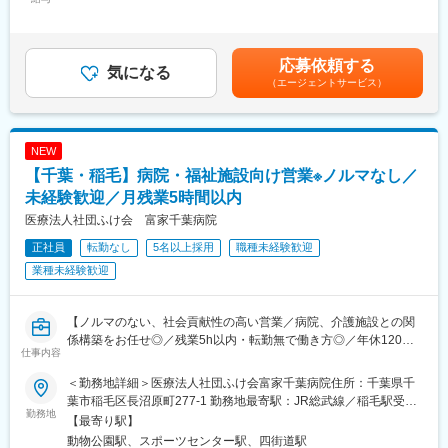
250,000円＜昇給有無＞有＜残業手当＞有＜給与補足＞・昇給：
訓練生の支援にあたっています。
各医療機関のソーシャルワーカー／居宅介護支援事業所にいらっ
年1回（4月） ※勤続1年以上・賞与：年2回（7月、12月）賃金は
支援員は、主に担当の訓練生に対しての上記業務を行い、職業訓
しゃる居宅ケアマネージャー等に対して、集患を目的とし、当院
あくまでも目安の金額であり、選考を通じて上下する可能性があ
練講師は主に60代以上で過去にマネジメント経験がございます。
グループのサービスを提案して頂きます。
ります。月給(月額)は固定手当を含めた表記です。
模擬職場の中の上司役として指導にあたります
応募依頼する
気になる
（エージェントサービス）
【訪問件数／営業スタイル】
■当社について：
■既存9割・新規1割
株式会社Kaienは2009年に創業し、「障害 × 強み × 仕事」の領域
■営業先：医療従事者（ソーシャルワーカー・教授クラスのドクタ
で、人材紹介や就労支援を行う日本国内初の企業です。社会情勢
ー・ケアマネージャー・介護士・看護師等）
に合わせた多角的な事業展開で、子どもから大人まで幅広いライ
NEW
∟1日3件～5件程度
フステージの方を応援し続けています。
【千葉・稲毛】病院・福祉施設向け営業※ノルマなし／
■ご提案内容：患者様の誘致を目的とし、患者様に合わせて当院で
一人一人の凸凹を科学的に分析・対策をし発達障害の支援をベー
受けられるサービスのご説明をしていただきます。
未経験歓迎／月残業5時間以内
スとしたアプローチをとり、これまでに2000名以上の就労支援実
（https://www.fukechiba-hp.jp/）
医療法人社団ふけ会 富家千葉病院
績があります。
※基本的には全件事前アポイント
正社員
転勤なし
5名以上採用
職種未経験歓迎
変更の範囲：会社の定める業務
【当ポジションのやりがい】
業種未経験歓迎
■各医療従事者が抱えている患者様に併せたトークやご提案をして
いただくため、コンサルティング能力や提案スキル等が身に付き
ます。提案ではパワーポイントを使用していただくため、資料作
【ノルマのない、社会貢献性の高い営業／病院、介護施設との関
成能力も向上いたします。勿論、地域連携未経験も活躍中です！
係構築をお任せ◎／残業5h以内・転勤無で働き方◎／年休120
仕事内容
■地域医療や患者様の健康に貢献することができます。社会貢献性
日・完全週休2日制（土日祝）】
もとても高く、やりがいを感じやすいポジションです。
＜勤務地詳細＞医療法人社団ふけ会富家千葉病院住所：千葉県千
■業務内容
葉市稲毛区長沼原町277-1 勤務地最寄駅：JR総武線／稲毛駅受動
【キャリアパス】
地域の病院や介護施設に訪問し、患者様が適切な医療を受けられ
勤務地
喫煙対策：敷地内全面禁煙変更の範囲：会社の定める事業所
【最寄り駅】
■配属後は正しい評価制度の中で幹部候補を目指していただきま
るようサポートするポジションです。
動物公園駅、スポーツセンター駅、四街道駅
す。
医療機関同士の“橋渡し役”として、患者様の受け入れ調整まで一貫