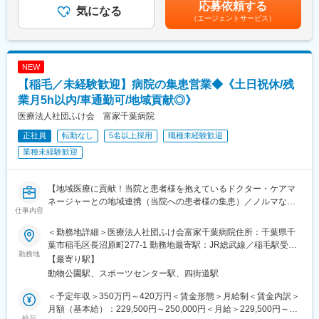
イムの場合）※賞与、手当の支給対象・支給額は、評価や状況によ
貫して支援しています。
応募依頼する
気になる
り変更になる可能性があります。賃金はあくまでも目安の金額で
利用者様が自分らしい働き方を見つけていけるようサポートして
（エージェントサービス）
あり、選考を通じて上下する可能性があります。月給(月額)は固定
いくのはこの仕事ならではの大きなやりがいです。
手当を含めた表記です。
・障害のある方の就活支援（キャリアカウンセリング・ビジネス
マナーのレクチャー・面接練習対応、企業訪問・面接同行な
NEW
ど）、定着支援
・関係機関との連携
【稲毛／未経験歓迎】病院の集患営業◆《土日祝休/残
・職業訓練の開発・運営補助
業月5h以内/車通勤可/地域貢献◎》
・企業に対する人材紹介・マッチング（訓練生・同社運営求人サ
医療法人社団ふけ会 富家千葉病院
イトの登録会員）
正社員
転勤なし
5名以上採用
職種未経験歓迎
※その他、志向性や前職のご経験を生かして、法人企業への営業活
業種未経験歓迎
動（障害者雇用に関するコンサルティング業務）や、広報・マー
ケティング活動など、幅広い業務に携わることができ、多くのス
キルが身につきます。
【地域医療に貢献！当院と患者様を抱えているドクター・ケアマ
※「プレ就労移行支援」ともいえる「自立訓練（生活訓練）」で勤
ネージャーとの地域連携（当院への患者様の集患）／ノルマなし
務頂く場合もございます。
仕事内容
／残業5h以内・転勤無で働き方◎／年休120日・完全週休2日制
（土日祝）】
＜勤務地詳細＞医療法人社団ふけ会富家千葉病院住所：千葉県千
■業界未経験の方も多数活躍！
葉市稲毛区長沼原町277-1 勤務地最寄駅：JR総武線／稲毛駅受動
人生経験を活かしてミドルシニアの方、顧客折衝経験を活かして
【はじめに】
勤務地
喫煙対策：敷地内全面禁煙変更の範囲：会社の定める事業所
【最寄り駅】
接客や営業の方など
富家グループの医療・介護施設と地域連携を強化の為に、地域の
様々なバックグラウンドを持つスタッフが活躍しております！
動物公園駅、スポーツセンター駅、四街道駅
病院や介護施設の相談員やケアマネジャーに訪問し、患者様をス
ムーズにご紹介頂けるよう関係を強化して頂きます。
＜予定年収＞350万円～420万円＜賃金形態＞月給制＜賃金内訳＞
■拠点の支援体制
月額（基本給）：229,500円～250,000円＜月給＞229,500円～
支援員（4名程度）と職業訓練講師（3名程度）で日々20人程度の
【業務詳細】
給与