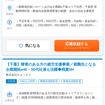
雇用促進グループ約50名。20代～40代中心の、人材・営業・福祉
当社のビジネスは、SDGs、ESG投資、CSR活動と強く結びつい
■役割
など多様な経験者が在籍し、チームでナレッジ共有を行う文化で
た社会貢献性の高いモデルです。現在、障がい者の法定雇用率
＜勤務地詳細＞わーくはぴねす農園※千葉エリア住所：千葉県 受
企業向け貸農園「わーくはぴねす農園」において、障がいのある
す。
（2.3％）を達成できている企業は約50％。行政との連携（10市
動喫煙対策：敷地内全面禁煙変更の範囲：会社の定める事業所
方の定着・活躍に向けて、企業人事担当者および農園長（現場マ
勤務地
町村）も進み、今後さらにニーズは拡大していきます。
ネジメント担当）と連携し、雇用成功を支援するポジションで
■働く環境：
＜予定年収＞350万円～500万円＜賃金形態＞月給制＜賃金内訳＞
す。直接的に障がいのある方へ関わるBtoCではなく、定年後人材
約1カ月の研修制度があり未経験でも安心。年間休日124日・土日
変更の範囲：会社の定める業務
月額（基本給）：250,000円～350,000円＜月給＞250,000円～
や主婦層中心の農園長のマネジメント支援と企業人事への連携が
祝休み、残業も月20h程度で、メリハリある働き方を実現できま
給与
350,000円＜昇給有無＞有＜残業手当＞有＜給与補足＞※経験と面
ミッションです。
す。
接時の評価により決定します。※予定年収はあくまでも目安の金額
であり、選考を通じて上下する可能性があります。■昇給：年2回
■業務内容:
■やりがいや魅力
（8月・2月）■賞与：年2回（7月・12月）賃金はあくまでも目安
農園全体の運営品質向上と雇用定着を目的に、関係者を巻き込み
・「就職決定」という目に見える成果と社会貢献を両立
応募依頼する
気になる
の金額であり、選考を通じて上下する可能性があります。月給(月
ながら下記業務を担います。
・一人の人生の転機に深く関わることができる
（エージェントサービス）
額)は固定手当を含めた表記です。
・福祉×人材×営業の複合スキルが身につく
（1）定着支援・現場対応
・企業・支援機関など多様な関係者と関わり視野が広がる
・担当農園への定期訪問、状況把握
【千葉】障害のある方の就労支援事業／就職先となる
・農園長（主婦・シニア層中心）への面談・課題ヒアリング
■キャリアパス
・障がい特性を踏まえた対応方法の提案
入社後研修を経て独り立ちし、リーダーやマネージャー、新規事
企業開拓※40・50代社員も活躍◆残業5H
・就労環境の改善提案、職場づくり支援
業企画など多様なキャリアへ展開可能。成長事業の中核として裁
株式会社Ｋａｉｅｎ
・雇用定着に向けたフォロー
量を持って挑戦できます。
正社員
5名以上採用
職種未経験歓迎
業種未経験歓迎
（2）企業担当者への対応
■同社の特徴：
・企業人事担当者との定期面談、関係構築
プライム上場グループの安定基盤のもと、障がい者雇用支援とい
～未経験歓迎/障害のある方の就活支援(キャリアカウンセリン
・雇用状況・定着状況の報告
う社会課題に真正面から取り組む成長企業。SDGs・ESGの観点
グ）/残業月5時間程度と就業環境◎/育休取得・復帰率も高く働き
・課題抽出および改善提案
でも注目され、企業・行政からのニーズが拡大しています。
仕事内容
やすいです～
・障がい者雇用に関する相談対応