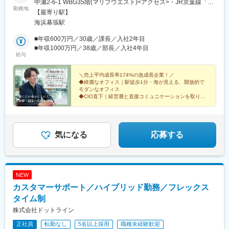
中瀬2-6-1 WBG35階(マリブウエスト)<アクセス>・JR京葉線「海
勤務地
浜幕張駅」南口より徒歩1分＼2025年に移転した、本社オフィス
【最寄り駅】
／35階建て高層ビルの最上階に位置し、海を遠くまで一望でき
海浜幕張駅
る、明るく開放的な執務スペースが広がっています。作業効率を
最大限に高めることを目的に設計されており、快適な環境で仕事
■年収600万円／30歳／課長／入社2年目
に集中することができます。
■年収1000万円／38歳／部長／入社4年目
給与
＼売上平均成長率174%の急成長企業！／
◆綺麗なオフィス｜駅徒歩1分・海が見える、開放的で
モダンなオフィス
◆CIO直下｜経営層と直接コミュニケーションを取りな
がらプロジェクトを推進
◆PC環境｜MacやWindowsなど、自由に選べます！
気になる
応募する
NEW
カスタマーサポート／ハイブリッド勤務／フレックス
タイム制
株式会社ドットライン
正社員
転勤なし
5名以上採用
職種未経験歓迎