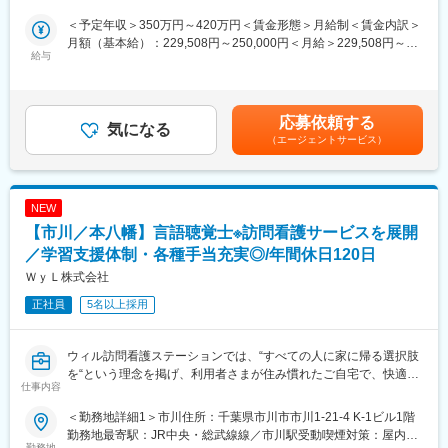
入職3年で室長にアサインされる社員もおり年齢に関係なく活躍を
して関わっていただきます。
＜予定年収＞350万円～420万円＜賃金形態＞月給制＜賃金内訳＞
評価します。
月額（基本給）：229,508円～250,000円＜月給＞229,508円～
■また、当ポジションを登竜門として、適性があれば当院の採用担
■この仕事の役割（誰に・何を・どうやって）
給与
250,000円＜昇給有無＞有＜残業手当＞有＜給与補足＞・昇給：
当や育成担当としてもご活躍していただくことが可能です。
▼誰に
年1回（4月） ※勤続1年以上 ・賞与：年2回（7月、12月 計
・ケアマネージャー
3.25か月分）■モデル年収：・入職～3年後：全員420万円以上
【働き方／組織構成】
・ソーシャルワーカー（病院の相談員）
～・室長：600万円～∟実力が評価される環境となっておりま
応募依頼する
■休日：完全週休2日制（土日祝）／年休120日
→ 患者様の情報を持っている方々
気になる
す。賃金はあくまでも目安の金額であり、選考を通じて上下する
（エージェントサービス）
■残業時間：ほぼなし（月5時間程）
▼何を？
可能性があります。月給(月額)は固定手当を含めた表記です。
（室長がメンバーの業務量を調整することで残業抑制に繋がって
・「どんな患者様を受け入れできるか」
おります）
・「現在どのくらい病床に空きがあるか」
■室長：1名（40代）／メンバー3名（20代後半～30代前半）
▼どうやって？
NEW
∟少数精鋭でお互い助け合いながら、裁量権を持って業務に取り
・定期的に訪問し、関係性を築きながらご案内
【市川／本八幡】言語聴覚士※訪問看護サービスを展開
組めます！
・患者様の状況に応じた受け入れ可能条件を丁寧に説明
／学習支援体制・各種手当充実◎/年間休日120日
変更の範囲：会社の定める業務
■この仕事が必要とされる背景
ＷｙＬ株式会社
人工呼吸器や透析が必要な方、認知症の方など、受け入れ先が見
正社員
5名以上採用
つかりにくい患者様も多くいらっしゃいます。
そうした方々の情報は、ケアマネージャーやソーシャルワーカー
が管理しており、当院が受け入れ可能であることを正しく伝える
ウィル訪問看護ステーションでは、“すべての人に家に帰る選択肢
ことで、適切な医療につなげることができます。
を“という理念を掲げ、利用者さまが住み慣れたご自宅で、快適に
仕事内容
過ごせるようにサポートをおこなっています。ウィルの理念に共
■仕事の流れ
感していただける方、ぜひ一緒に施設を作り上げていきましょ
（1） 既存の病院・介護施設を訪問（1日3～5件）
＜勤務地詳細1＞市川住所：千葉県市川市市川1-21-4 K-1ビル1階
う！
すでに関係のある施設が中心なので、飛び込み営業はありませ
勤務地最寄駅：JR中央・総武線線／市川駅受動喫煙対策：屋内全
勤務地