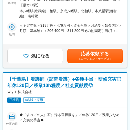
算をして子ども向けのプログラムを開発・支援を提供していま
・OJTを受けながら日勤・夜勤両方の介護現場での業務をお任せ
勤務地
地下鉄線／本八幡駅受動喫煙対策：屋内全面禁煙＜勤務地詳細2＞
【最寄り駅】
す。事業拡大に伴い、小中高生向けに「はたらく力」を養うため
します。
ティーンズ柏住所：千葉県柏市柏4-6-4 MARINE BUILD6・6
本八幡駅(総武線)、柏駅、京成八幡駅、北柏駅、本八幡駅(都営
の支援業務を行います。
※研修終了後は現場業務は無くなるため日勤のみ
KASHIWA201号室勤務地最寄駅：JR常磐線線／柏駅受動喫煙対
線)、南柏駅
■3～6か月目
策：敷地内全面禁煙変更の範囲：会社の定める事業所
■業務詳細：能力や適性に応じて以下からアサインします。
・マネージャー業務を学んでいただきます。ピープルマネジメン
＜予定年収＞319万円～476万円＜賃金形態＞月給制＜賃金内訳＞
・お子様への直接支援
トだけでなく、売上管理や各事業所が目標を達成するための事業
月額（基本給）：206,400円～311,200円その他固定手当/月：
・親御様との対応
所運営を行います。※上司がメンターとなり手厚いサポートがござ
給与
51,600円～77,800円＜月給＞258,000円～389,000円＜昇給有無
・プログラム作成
います。
＞有＜残業手当＞有＜給与補足＞■賞与：年1回（評価に応じて支
・地方のパートナーシップ企業との連携
■本配属後
給）＜在籍1年以上のフルタイムの場合＞・5千円～26万円程度
・オンラインセミナーのファシリテーション・プログラムの広報
・各事業所の課題や目的に合わせてマネジメント業務に専念頂き
（平均約10万円）※賞与、手当の支給対象・支給額は、評価や状
応募依頼する
活動 等々
ます。
気になる
況により変更になる可能性があります。賃金はあくまでも目安の
（エージェントサービス）
※独り立ち後はリモート×出社も可
金額であり、選考を通じて上下する可能性があります。月給(月額)
■やりがい：
は固定手当を含めた表記です。
・小中高と幅広い年代の子どもたちに長期に渡って関わり、成長
【キャリアパス（例）】
を感じることができることがこの仕事の一番の魅力です。学校の
・医療介護スタッフ（2週間程度の基礎研修必要資格取得、現場業
【千葉県】看護師（訪問看護）※各種手当・研修充実◎
勉強だけではなく、「生きる力」という観点でお子様に必要なこ
務）
年休120日／残業10h程度／社会貢献度◎
とを見つけながら支援できます。
・サービスリーダー（入社3カ月～※研修期間）
・既存の概念にとらわれない一歩踏み込んだ提案ができる環境で
ＷｙＬ株式会社
・サービス提供責任者（入社半年／年収420～650万円）
す。自らのアイデアを形にしていく仕事の面白さを体感できま
・サービスマネージャー（入社1年／年収560～700万円）
正社員
5名以上採用
す。
・エリアマネージャー（入社1年～／年収700～800万円）
・ブロックマネージャー（年収800～900万円）
■拠点の支援体制
・ゼネラルマネージャー（年収900～1200万円）
◆「すべての人に家に帰る選択肢を」／年休120日／残業少なめ
フルタイム（4名程度）と非常勤（1～2名程度/日）で日々10人程
／充実の手当◆
度の子ども達の支援にあたっています。フルタイムは元教員、福
変更の範囲：会社の定める業務
仕事内容
祉系で勤めていた人や塾の教室長や営業などをしていた者もいま