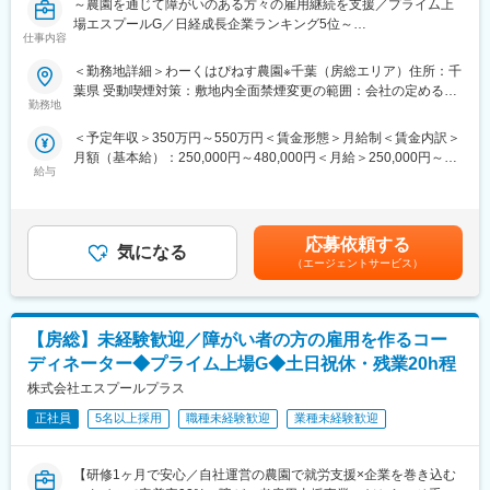
～農園を通じて障がいのある方々の雇用継続を支援／プライム上
場エスプールG／日経成長企業ランキング5位～
■主な業務内容詳細
仕事内容
・患者様・ご家族への相談対応（入院・退院支援）
当社が生み出した15年の実績を誇る企業向け貸し農園事業を通じ
＜勤務地詳細＞わーくはぴねす農園※千葉（房総エリア）住所：千
・在宅復帰に向けた条件整理および施設提案
て、「働きたい」という想いを、働き続けられる形に。
葉県 受動喫煙対策：敷地内全面禁煙変更の範囲：会社の定める事
・医療費・介護保険など各種制度の説明
雇用の場づくりと雇用継続をサポートしています。
勤務地
業所
・入院までの各種調整（医療機関との連携、家族説明、書類準
備）
＜予定年収＞350万円～550万円＜賃金形態＞月給制＜賃金内訳＞
◎ビジネスモデル
・入院後の退院先方針の検討・決定支援
月額（基本給）：250,000円～480,000円＜月給＞250,000円～
当社は、障がい者雇用の経験がなく「何から始めればいいかわか
・医師とご家族の面談（インフォームドコンセント）の調整・同
給与
480,000円＜昇給有無＞有＜残業手当＞有＜給与補足＞※経験と面
らない」企業や、障がい者採用を任されている人事担当者に向け
席
接時の評価により決定します。※予定年収はあくまでも目安の金額
て、障がい者雇用を総合的に支援するサービスを提供していま
・ケアマネージャーとの連携・調整
であり、選考を通じて上下する可能性があります。■昇給：年2回
す。
・記録作成
（8月・2月）■賞与：年2回（7月・12月）賃金はあくまでも目安
応募依頼する
※複数の患者様を並行して担当いただきます
気になる
の金額であり、選考を通じて上下する可能性があります。月給(月
就労者数4,500名以上、雇用継続92％以上、利用企業700社以上。
（エージェントサービス）
額)は固定手当を含めた表記です。
企業への障がい者雇用支援サポートを行い、障がいのある方たち
■この仕事が必要とされる背景
が笑顔で長期就労を実現できる環境を整えることをミッションと
高齢化の進行に伴い、医療だけでなく生活全体を支える支援の重
しています。
要性が高まっています。
【房総】未経験歓迎／障がい者の方の雇用を作るコー
患者様やご家族が抱える「在宅に戻れるのか」「どの施設が適し
■業務概要
ディネーター◆プライム上場G◆土日祝休・残業20h程
ているのか」といった課題に対し、専門的な視点でサポートする
全国に60か所以上、当社が運営する企業向け貸農園『わーくはぴ
株式会社エスプールプラス
存在が求められています。
ねす農園』にて、農園運営に携わる「人材育成支援（雇用継続ア
ドバイザー）」を募集します。※担当エリアはご経験やお住まいを
正社員
5名以上採用
職種未経験歓迎
業種未経験歓迎
■キャリアパス：
考慮した上で決定していきます。
入職後は医療相談室で医療・介護・退院支援の知識や経験を身に
つけていただきます。
【研修1ヶ月で安心／自社運営の農園で就労支援×企業を巻き込む
■業務詳細
将来的には希望や適性に応じて、地域連携営業など幅広い業務へ