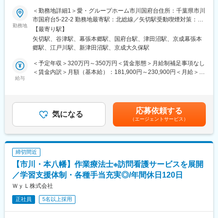
動かしていくダイナミズムを味わえます。
ー、農園運営責任者、新規事業企画など多様なキャリア形成が可
＜勤務地詳細1＞愛・グループホーム市川国府台住所：千葉県市川
能です。
★介護施設で経験を積み、資格取得もしながら介護の専門職をめ
市国府台5-22-2 勤務地最寄駅：北総線／矢切駅受動喫煙対策：敷
■拠点の支援体制
ざしていただきます。
勤務地
地内全面禁煙＜勤務地詳細2＞愛・グループホーム奏の杜住所：千
支援員（4名程度）と職業訓練講師（3名程度）で日々20人程度の
【最寄り駅】
■同社の特徴：
葉県習志野市奏の杜2-16-8 勤務地最寄駅：総武本線／津田沼駅受
訓練生の支援にあたっています。支援員は、主に担当の訓練生に
プライム上場グループの安定基盤のもと、障がい者雇用支援とい
矢切駅、谷津駅、幕張本郷駅、国府台駅、津田沼駅、京成幕張本
■業務内容：
動喫煙対策：敷地内全面禁煙＜勤務地詳細3＞愛・グループホーム
対しての上記業務を行い、職業訓練講師は主に60代以上で過去に
う成長市場で事業拡大中。行政・企業からのニーズも高く、社会
郷駅、江戸川駅、新津田沼駅、京成大久保駅
・食事・入浴・排泄などの生活支援
鷺沼台住所：千葉県習志野市鷺沼台4-7-18 勤務地最寄駅：京成千
マネジメント経験がございます。模擬職場の中の上司役として指
貢献性の高いビジネスモデルを展開しています。
・レクリエーションの企画・実施
葉線／幕張本郷駅受動喫煙対策：敷地内全面禁煙
＜予定年収＞320万円～350万円＜賃金形態＞月給制補足事項なし
導にあたります
・ご家族とのコミュニケーション
＜賃金内訳＞月額（基本給）：181,900円～230,900円＜月給＞
変更の範囲：会社の定める業務
・日々の記録・情報共有
給与
181,900円～230,900円＜昇給有無＞有＜残業手当＞有＜給与補足
■就業環境について：
＞※記載の年収は初年度のものです。2年目昇給あり。※以下手当
・残業月5時間程度と非常に安定しております。社としても、労働
＊少数制で地域密着型の介護施設なので入居者一人一人と丁寧に
含みます。夜勤手当：5,000円/回（月4~6回程度）送迎手当：小規
時間を少なくして生産性を上げる方針のため、効率よく業務をす
向き合って信頼関係を築くことが出来るのが当ポジションの特徴
模多機能のみ10,000円賃金はあくまでも目安の金額であり、選考
る社風です。
応募依頼する
です。
気になる
を通じて上下する可能性があります。月給(月額)は固定手当を含め
・社長、取締役以外の役職等は無く、全員がフラットな立場で意
（エージェントサービス）
た表記です。
見を言い合える環境です。ご自分の考えや意見を発することや、
【1日のスケジュール例】
手を上げれば、新しい業務にも挑戦が出来る環境です。
9:00 出勤
・業界未経験の方も多く在籍しており、入社後はOJTとなります
10:00 入浴介助
が、周りの社員の方からもフォロー頂ける環境で、未経験の方で
締切間近
11:30 休憩
も安心して就業が可能です。
【市川・本八幡】作業療法士※訪問看護サービスを展開
12:00 昼食対応・歯磨き・排泄介助
13:00 休憩
／学習支援体制・各種手当充実◎/年間休日120日
変更の範囲：本文参照
14:00 レクリエーション実施
ＷｙＬ株式会社
15:00 おやつ
正社員
5名以上採用
16:00 散歩
17:00 夕食対応・歯磨き・排泄介助
18:00 記録・退勤