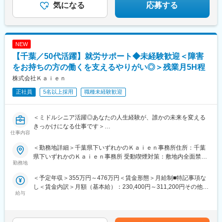
気になる
応募する
NEW
【千葉／50代活躍】就労サポート◆未経験歓迎＜障害
をお持ちの方の働くを支えるやりがい◎＞残業月5H程
株式会社Ｋａｉｅｎ
正社員
5名以上採用
職種未経験歓迎
＜ミドルシニア活躍◎あなたの人生経験が、誰かの未来を変える
きっかけになる仕事です＞
仕事内容
【仕事の魅力ポイント】
＜勤務地詳細＞千葉県下いずれかのＫａｉｅｎ事務所住所：千葉
・これまでの社会人経験や人生経験が支援に活かせる
県下いずれかのＫａｉｅｎ事務所 受動喫煙対策：敷地内全面禁煙
・利用者様の「就職できました」「人生が変わりました」という
勤務地
変更の範囲：会社の定める事業所（リモートワーク含む）
喜びを一緒に分かち合える
＜予定年収＞355万円～476万円＜賃金形態＞月給制■特記事項な
・残業5H程度で会社として効率よく業務ができるように取り組み
し＜賃金内訳＞月額（基本給）：230,400円～311,200円その他固
給与
定手当/月：57,600円～77,800円＜月給＞288,000円～389,000円
■業務詳細
＜昇給有無＞有＜残業手当＞有＜給与補足＞■賞与：年1回（評価
「働きたいけれど自信が持てない」「何度挑戦してもうまくいか
に応じて支給）・50,000円（2025年実績／在籍1年以上のフルタ
ない」と悩む障がいのある方に対し、就職から職場定着までを一