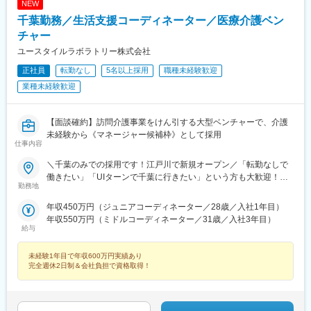
NEW
千葉勤務／生活支援コーディネーター／医療介護ベン
チャー
ユースタイルラボラトリー株式会社
正社員
転勤なし
5名以上採用
職種未経験歓迎
業種未経験歓迎
【面談確約】訪問介護事業をけん引する大型ベンチャーで、介護
未経験から《マネージャー候補枠》として採用
仕事内容
＼千葉のみでの採用です！江戸川で新規オープン／「転勤なしで
働きたい」「UIターンで千葉に行きたい」という方も大歓迎！
勤務地
【勤務地一覧】＜千葉市内＞中央区、花見川区、稲毛区、若葉
区、緑区、美浜区＜その他の市町村＞市川市、船橋市、館山市、
年収450万円（ジュニアコーディネーター／28歳／入社1年目）
木更津市、松戸市、茂原市、成田市、佐倉市、東金市、習志野
年収550万円（ミドルコーディネーター／31歳／入社3年目）
市、柏市、市原市、八千代市、鴨川市、鎌ヶ谷市、君津市、富津
給与
市、浦安市、四街道市、八街市、印西市、白井市、富里市、酒々
井町、栄町、大網白里市、鋸南町、南房総市、香取市※希望勤務地
未経験1年目で年収600万円実績あり
を踏まえて配属決定します※受動喫煙対策あり＝＝＝☆将来的に全
完全週休2日制＆会社負担で資格取得！
国のご希望勤務地へUIターン可能・初期費用会社負担等の移住支
援あり（規定有）・UIターン転勤希望者への年間の支援あり（規
定有）☆マイカー通勤手当あり（1回200円）