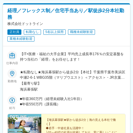
経理／フレックス制／住宅手当あり／駅徒歩2分本社勤
務
株式会社ドットライン
正社員
転勤なし
5名以上採用
職種未経験歓迎
業種未経験歓迎
【IT×医療・福祉の大手企業】平均売上成長率176％の安定基盤を
持つ当社の「経理」をお任せします！
仕事内容
★転勤なし★海浜幕張駅から徒歩2分【本社】千葉県千葉市美浜区
中瀬2-6-1 WBG35階（マリブウエスト）＜アクセス＞・JR京葉線
勤務地
「海浜幕張駅」南口より徒歩2分◆関係構築しやすい職場です転勤
【最寄り駅】
がないため、勤務先が変わる心配はありません。同じ本社で勤務
海浜幕張駅
ができるからこそ、社員との人間関係の構築がしやすいのも魅力
です！※受動喫煙対策有：禁煙
■年収360万円（経理未経験入社1年目）
■年収550万円（課長職）
給与
【海浜幕張駅★駅から徒歩2分｜海の見える本社で働
く】
◆若手・中途社員も活躍中！
└20～40代の社員が在籍しており、常に新しいことに取