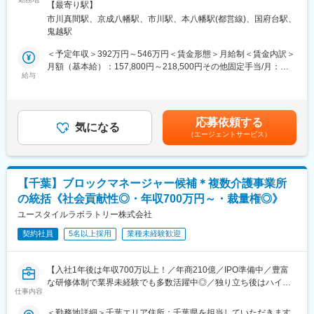
ん。
面禁煙＜勤務地詳細2＞本八幡住所：千葉県市川市八幡 2-8-19第
【最寄り駅】
■業務内容：
（2） 受け入れ可能な患者様の条件を説明
三山本ビル2F勤務地最寄駅：JR中央・総武線線／本八幡駅受動喫
市川真間駅、京成八幡駅、市川駅、本八幡駅(都営線)、国府台駅、
自宅で生活をされるご利用者様への訪問リハビリ業務をお願いし
（3） 情報提供を受ける
煙対策：屋内全面禁煙変更の範囲：会社の定める事業所
鬼越駅
ます。
「この患者様なら合いそう」といったご相談・ご紹介をいただ
く
＜予定年収＞392万円～546万円＜賃金形態＞月給制＜賃金内訳＞
・訪問件数の目安：4～5件/日
（4） 受け入れに向けた調整・フォロー
月額（基本給）：157,800円～218,500円その他固定手当/月：
・移動手段：自転車・自動車
給与
医師・看護師と連携しながら、入院までの手続きや調整をサポ
85,000円固定残業手当/月：37,200円～46,500円（固定残業時間
・チーム制
ート
20時間0分/月）超過した時間外労働の残業手当は追加支給＜月給
・定期の申し送り：なし
＞280,000円～350,000円（一律手当を含む）＜昇給有無＞有＜残
・社内カンファレンス：週1回・お昼に1時間
■組織構成：
業手当＞有＜給与補足＞・地域手当：60,000円・PTOTST手当：
応募依頼する
・各種の連絡調整や担当者会議等への参加
気になる
・室長：1名（30代）
25,000円・賞与 年2回 ※業績による・昇給 年1回 ※試用期間は対象
（エージェントサービス）
・訪問の記録、各種書類の作成（電子カルテ使用）
・メンバー4名（20代半ば～30代半ば）
外※給与は経験等考慮の上、社内規定に則って確定します。賃金は
・直行直帰：可
あくまでも目安の金額であり、選考を通じて上下する可能性があ
■キャリアパス：
ります。月給(月額)は固定手当を含めた表記です。
＊疾患や症例の傾向：慢性期の方から、終末期、難病、小児、精
・配属後は部署のメンバーに教えてもらいながら、業務を覚えて
【千葉】ブロックマネージャー候補＊複数介護事業所
神科等、幅広くお受けしています。
いただきます。入職3年で室長にアサインされる社員もおり、年齢
の統括《社会貢献性◎・年収700万円～・裁量権◎》
＊入職後、3ヶ月を目安とした同行訪問を実施します。
に関係なく活躍が評価される環境です。
ユースタイルラボラトリー株式会社
・また、ご希望や能力によって、採用担当や教育担当など、他も
■各種手当：
ポジションにも挑戦いただける可能性がございます。
契約社員
5名以上採用
業種未経験歓迎
・住宅手当（近隣手当）：10,000円※勤務拠点から直線距離6km圏
内に居住する場合
■働き方：
・サンキュー手当：20,000円/月
・休日：完全週休2日制（土日祝）／年休120日
【入社1年後は年収700万以上！／年商210億／IPO準備中／豊富
※訪問件数が100件/月をボーダー、超過時インセンティブ 250円/
・残業時間：ほぼなし（月5時間程）
な研修体制で業界未経験でも多数活躍中◎／独り立ち後はハイブ
件
※室長がメンバーの業務量を確認し、調整することで残業抑制に繋
仕事内容
リッドワーク（リモート×出社）も可能】
・土日勤務手当：1,000円/日
がっております。
＜勤務地詳細＞千葉エリア住所：千葉県を担当していただきます
・土日固定勤務手当：10,000円/月