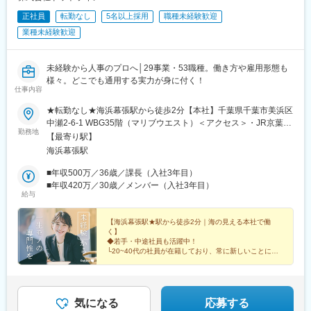
正社員
転勤なし
5名以上採用
職種未経験歓迎
業種未経験歓迎
未経験から人事のプロへ│29事業・53職種。働き方や雇用形態も
様々。どこでも通用する実力が身に付く！
仕事内容
★転勤なし★海浜幕張駅から徒歩2分【本社】千葉県千葉市美浜区
中瀬2-6-1 WBG35階（マリブウエスト）＜アクセス＞・JR京葉線
勤務地
「海浜幕張駅」南口より徒歩2分◆柔軟な勤務も可能！基本は出社
【最寄り駅】
ベースですが、事情に応じて在宅勤務を相談できます。例えば、
海浜幕張駅
お子さんの熱が出た場合は在宅に切り替える、なども可能です。
働き方に制約が多くて両立が大変...なんてことがないので腰を据
■年収500万／36歳／課長（入社3年目）
えて長く働ける職場です！※受動喫煙対策有：禁煙
■年収420万／30歳／メンバー（入社3年目）
給与
【海浜幕張駅★駅から徒歩2分｜海の見える本社で働
く】
◆若手・中途社員も活躍中！
└20~40代の社員が在籍しており、常に新しいことに取
り組む文化があります。
◆子育てとの両立可能
└産育休取得率100％(男女ともに取得実績有)・自社保育
園が無料
気になる
応募する