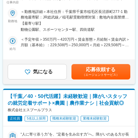
仕事内容
祝）
■教育制度：（未経験でも安心）
＜勤務地詳細＞本社住所：千葉県千葉市稲毛区長沼原町277-1 勤
入社時2日間のオリエンテーションあり
■業務概要
務地最寄駅：JR総武線／稲毛駅受動喫煙対策：敷地内全面禁煙変
約3ヶ月のOJTで段階的に独り立ち（入職後、3ヶ月を目安とした
患者様・ご家族、地域医療機関を支える「総合職」としてご活躍
勤務地
更の範囲：会社の定める事業所
同行訪問を実施）
【最寄り駅】
いただきます。
動物公園駅、スポーツセンター駅、四街道駅
入社後はご本人のご希望や適性に応じて、最適なポジションに配
（学習支援体制）
属となります。
＜予定年収＞350万円～420万円＜賃金形態＞月給制＜賃金内訳＞
専門・認定看護師による「10領域サポート」
月額（基本給）：229,508円～250,000円＜月給＞229,508円～
e-learning（200本以上）
■仕事内容
給与
250,000円＜昇給有無＞有＜残業手当＞有＜給与補足＞・昇給：
事例検討会（月1回）
配属ポジションに応じて、以下いずれかの業務をお任せします。
年1回（4月） ※勤続1年以上 ・賞与：年2回（7月、12月 計
社内留学制度あり
（1） 医療相談員
3.25か月分）■モデル年収：・入職～3年程度：420万円以上～∟
入退院に際して、患者様・ご家族の意向を伺いながら、医師や看
実績や成果に応じて早期キャリアアップも可能です。年齢や勤続
■魅力：
応募依頼する
護師、ケアマネージャーと連携して療養先の調整を行います。詳
気になる
年数に関係なく、一人ひとりの頑張りを正当に評価する風土があ
・残業が少ないためメリハリをつけてご就業可能です！
（エージェントサービス）
細は入退院相談対応、在宅・施設の提案、制度のご案内などが中
ります。賃金はあくまでも目安の金額であり、選考を通じて上下
・管理部門は中途社員100％で構成されており、馴染みやすく活
心です。
する可能性があります。月給(月額)は固定手当を含めた表記です。
気あふれる雰囲気です。
・当社には多くの専門看護師や認定看護師が所属しているため、
（2） 地域連携営業（医療機関向け）
研修期間後もウェビナーなどで特殊な障がい・症状に対するケア
【千葉／40・50代活躍】未経験歓迎｜障がいスタッフ
地域の病院・介護施設と連携し、患者様に適切な医療を届けるポ
方法を学ぶことができます。
の就労定着サポート×農園｜農作業ナシ｜社会貢献◎
ジションです。
株式会社エスプールプラス
変更の範囲：会社の定める業務
・病院・施設への訪問
正社員
5名以上採用
職種未経験歓迎
業種未経験歓迎
・受け入れ可能な患者条件のご案内
・患者様の紹介獲得・調整
・医師・看護師と連携した受入調整
“人に寄り添う力”を、“定着を生み出す力”へ。障がいのある方が長