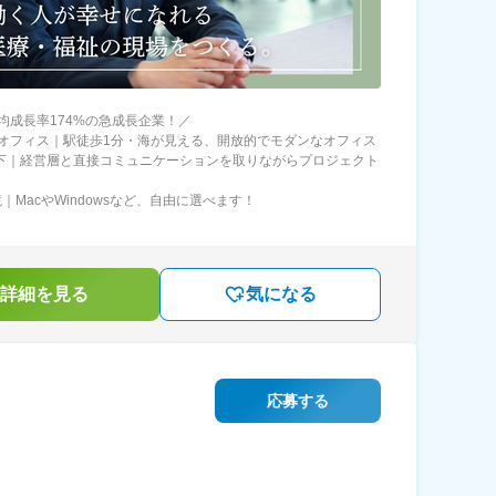
均成長率174%の急成長企業！／
オフィス｜駅徒歩1分・海が見える、開放的でモダンなオフィス
直下｜経営層と直接コミュニケーションを取りながらプロジェクト
｜MacやWindowsなど、自由に選べます！
詳細を見る
気になる
応募する