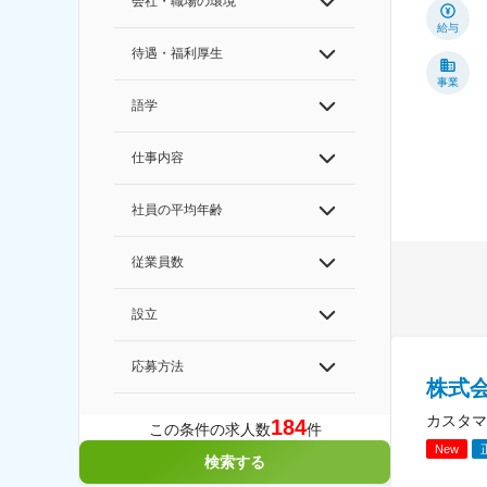
会社・職場の環境
給与
待遇・福利厚生
事業
語学
仕事内容
社員の平均年齢
従業員数
設立
応募方法
株式
カスタマ
184
この条件の求人数
件
New
検索する