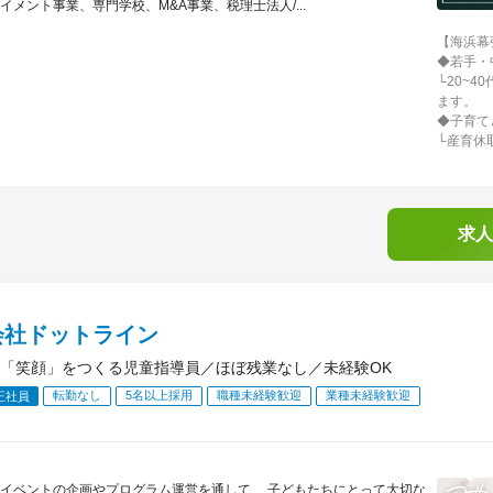
イメント事業、専門学校、M&A事業、税理士法人/...
【海浜幕
◆若手・
└20~
ます。
◆子育て
└産育休
求人
会社ドットライン
「笑顔」をつくる児童指導員／ほぼ残業なし／未経験OK
転勤なし
5名以上採用
職種未経験歓迎
業種未経験歓迎
正社員
イベントの企画やプログラム運営を通して、 子どもたちにとって大切な