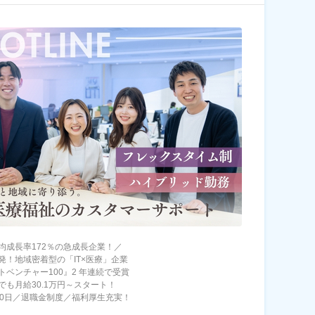
均成長率172％の急成長企業！／
発！地域密着型の「IT×医療」企業
トベンチャー100』2 年連続で受賞
でも月給30.1万円～スタート！
20日／退職金制度／福利厚生充実！