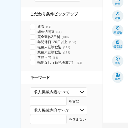
仕事
こだわり条件ピックアップ
対象
新着
(
41
)
締め切間近
(
11
)
勤務地
完全週休2日制
(
133
)
年間休日120日以上
(
156
)
職種未経験歓迎
最寄駅
(
111
)
業種未経験歓迎
(
113
)
学歴不問
(
83
)
転勤なし（勤務地限定）
(
73
)
給与
キーワード
事業
求人掲載内容すべて
を含む
求人掲載内容すべて
を含まない