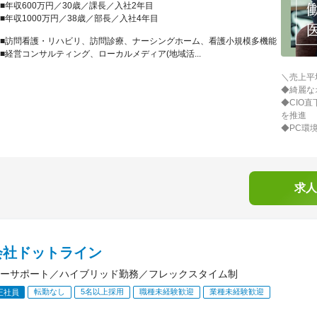
■年収600万円／30歳／課長／入社2年目
■年収1000万円／38歳／部長／入社4年目
■訪問看護・リハビリ、訪問診療、ナーシングホーム、看護小規模多機能
■経営コンサルティング、ローカルメディア(地域活...
＼売上平
◆綺麗な
◆CIO
を推進
◆PC環境
求人
会社ドットライン
ーサポート／ハイブリッド勤務／フレックスタイム制
転勤なし
5名以上採用
職種未経験歓迎
業種未経験歓迎
正社員