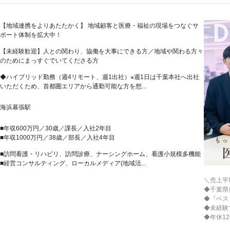
【地域連携をよりあたたかく】 地域顧客と医療・福祉の現場をつなぐサ
ポート体制を拡大中！
【未経験歓迎】人との関わり、協働を大事にできる方／地域や関わる方々
のためにまっすぐでいてくださる方
◆ハイブリッド勤務（週4リモート、週1出社）※週1日は千葉本社へ出社
いただくため、首都圏エリアから通勤可能な方を想...
海浜幕張駅
■年収600万円／30歳／課長／入社2年目
■年収1000万円／38歳／部長／入社4年目
■訪問看護・リハビリ、訪問診療、ナーシングホーム、看護小規模多機能
■経営コンサルティング、ローカルメディア(地域活...
＼売上平
◆千葉県
◆『ベス
◆未経験
◆年休1