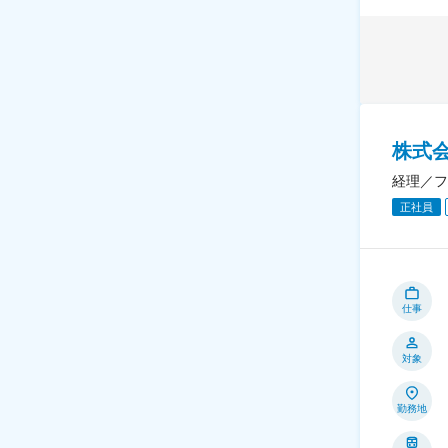
株式
経理／フ
正社員
仕事
対象
勤務地