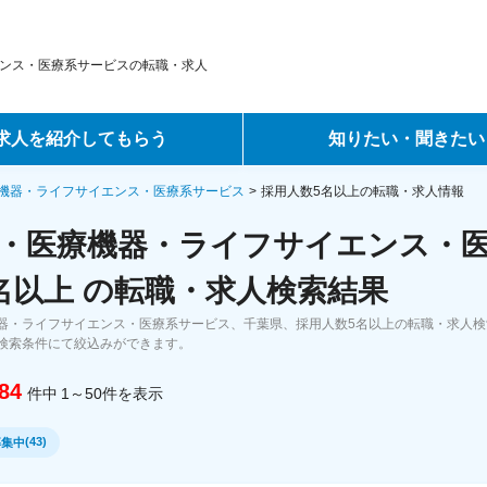
ンス・医療系サービスの転職・求人
求人を紹介してもらう
知りたい・聞きたい
ントサービス
転職ノウハウ
機器・ライフサイエンス・医療系サービス
採用人数5名以上の転職・求人情報
・医療機器・ライフサイエンス・
サービス
データで見る転職
名以上 の転職・求人検索結果
ーエージェントサービス
コラム・インタビュー
器・ライフサイエンス・医療系サービス、千葉県、採用人数5名以上の転職・求人
検索条件にて絞込みができます。
転職Q&A
84
件中
1～50
件
を表示
(
43
)
募集中