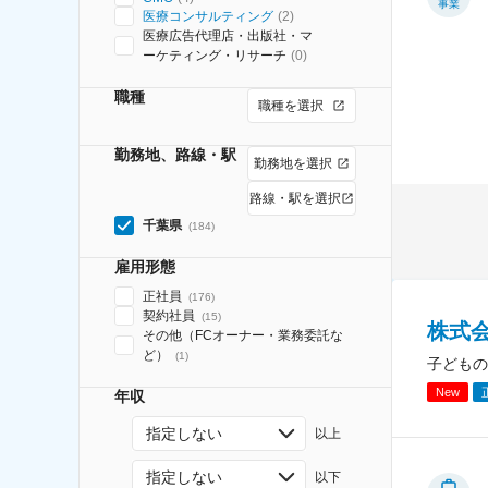
事業
医療コンサルティング
(
2
)
医療広告代理店・出版社・マ
ーケティング・リサーチ
(
0
)
職種
職種を選択
勤務地、路線・駅
勤務地を選択
路線・駅を選択
千葉県
(
184
)
雇用形態
正社員
(
176
)
契約社員
(
15
)
株式
その他（FCオーナー・業務委託な
ど）
(
1
)
子どもの
New
年収
指定しない
以上
指定しない
以下