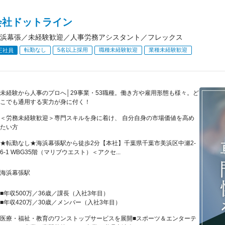
会社ドットライン
浜幕張／未経験歓迎／人事労務アシスタント／フレックス
転勤なし
5名以上採用
職種未経験歓迎
業種未経験歓迎
正社員
未経験から人事のプロへ│29事業・53職種。働き方や雇用形態も様々。ど
こでも通用する実力が身に付く！
＜労務未経験歓迎＞専門スキルを身に着け、 自分自身の市場価値を高め
たい方
★転勤なし★海浜幕張駅から徒歩2分【本社】千葉県千葉市美浜区中瀬2-
6-1 WBG35階（マリブウエスト）＜アクセ...
海浜幕張駅
■年収500万／36歳／課長（入社3年目）
■年収420万／30歳／メンバー（入社3年目）
医療・福祉・教育のワンストップサービスを展開■スポーツ＆エンターテ