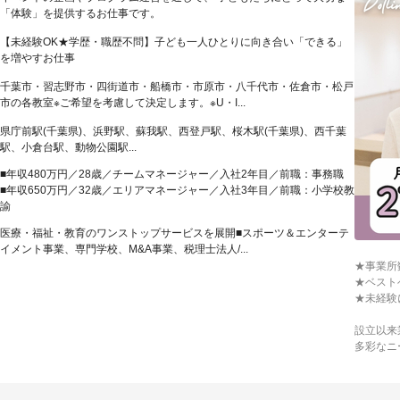
「体験」を提供するお仕事です。
【未経験OK★学歴・職歴不問】子ども一人ひとりに向き合い「できる」
を増やすお仕事
千葉市・習志野市・四街道市・船橋市・市原市・八千代市・佐倉市・松戸
市の各教室※ご希望を考慮して決定します。※U・I...
県庁前駅(千葉県)、浜野駅、蘇我駅、西登戸駅、桜木駅(千葉県)、西千葉
駅、小倉台駅、動物公園駅...
■年収480万円／28歳／チームマネージャー／入社2年目／前職：事務職
■年収650万円／32歳／エリアマネージャー／入社3年目／前職：小学校教
諭
医療・福祉・教育のワンストップサービスを展開■スポーツ＆エンターテ
イメント事業、専門学校、M&A事業、税理士法人/...
★事業所
★ベスト
★未経験
設立以来
多彩なニ