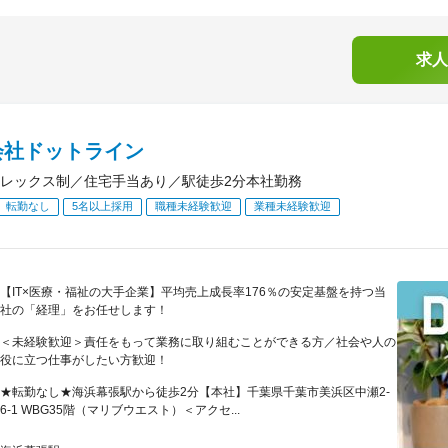
求人
会社ドットライン
レックス制／住宅手当あり／駅徒歩2分本社勤務
転勤なし
5名以上採用
職種未経験歓迎
業種未経験歓迎
【IT×医療・福祉の大手企業】平均売上成長率176％の安定基盤を持つ当
社の「経理」をお任せします！
＜未経験歓迎＞責任をもって業務に取り組むことができる方／社会や人の
役に立つ仕事がしたい方歓迎！
★転勤なし★海浜幕張駅から徒歩2分【本社】千葉県千葉市美浜区中瀬2-
6-1 WBG35階（マリブウエスト）＜アクセ...