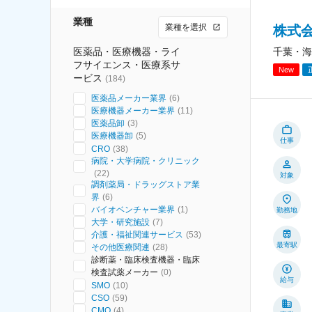
業種
業種を選択
株式
医薬品・医療機器・ライ
千葉・海
フサイエンス・医療系サ
New
ービス
(
184
)
医薬品メーカー業界
(
6
)
医療機器メーカー業界
(
11
)
医薬品卸
(
3
)
医療機器卸
(
5
)
仕事
CRO
(
38
)
病院・大学病院・クリニック
(
22
)
対象
調剤薬局・ドラッグストア業
界
(
6
)
バイオベンチャー業界
(
1
)
勤務地
大学・研究施設
(
7
)
介護・福祉関連サービス
(
53
)
最寄駅
その他医療関連
(
28
)
診断薬・臨床検査機器・臨床
検査試薬メーカー
(
0
)
給与
SMO
(
10
)
CSO
(
59
)
CMO
(
4
)