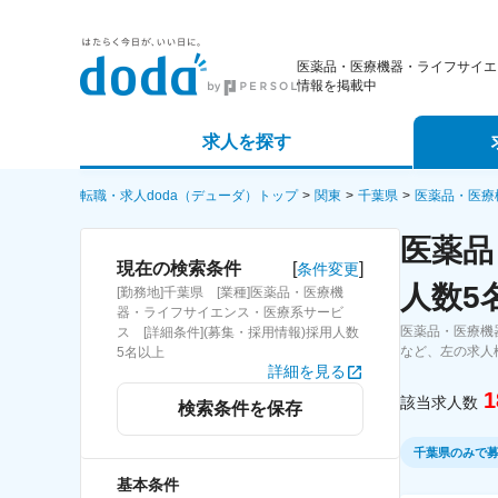
医薬品・医療機器・ライフサイエ
情報を掲載中
求人を探す
詳細条件から探す
エージェ
転職・求人doda（デューダ）トップ
関東
千葉県
医薬品・医療
医薬品
新着求人から探す
スカウト
[
]
現在の検索条件
条件変更
人数5
[勤務地]千葉県 [業種]医薬品・医療機
求人特集から探す
パートナ
器・ライフサイエンス・医療系サービ
医薬品・医療機
ス [詳細条件](募集・採用情報)採用人数
など、左の求人
5名以上
詳細を見る
1
該当求人数
検索条件を保存
千葉県のみで
基本条件