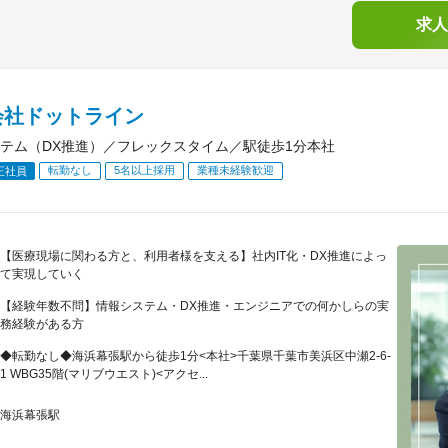
求人
会社ドットライン
テム（DX推進）／フレックスタイム／駅徒歩1分本社
転勤なし
5名以上採用
業種未経験歓迎
正社員
【医療現場に関わる方と、利用者様を支える】社内IT化・DX推進によっ
て実現していく
【経験年数不問】情報システム・DX推進・エンジニアでの何かしらの実
務経験がある方
◆転勤なし◆海浜幕張駅から徒歩1分<本社>千葉県千葉市美浜区中瀬2-6-
1 WBG35階(マリブウエスト)<アクセ...
海浜幕張駅