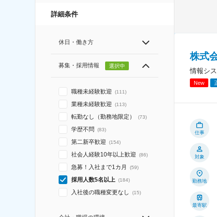
詳細条件
休日・働き方
株式
募集・採用情報
選択中
情報シス
New
職種未経験歓迎
(
111
)
業種未経験歓迎
(
113
)
転勤なし（勤務地限定）
(
73
)
学歴不問
(
83
)
仕事
第二新卒歓迎
(
154
)
社会人経験10年以上歓迎
(
86
)
対象
急募！入社まで1カ月
(
59
)
採用人数5名以上
(
184
)
勤務地
入社後の職種変更なし
(
15
)
最寄駅