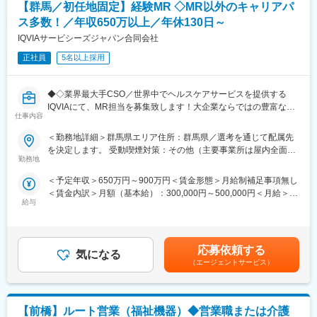
【群馬／初任地固定】経験MR ◇MR以外のキャリアパ
ス多数！／年収650万以上／年休130日～
最初は必ず先輩が同行。
一人で任せることはありませんのでご安心ください。
IQVIAサービシーズジャパン合同会社
残業はほぼないので、定時に帰ることが可能です。（残業時間月
正社員
5名以上採用
30分程度）
■研修制度
◆◇業界最大手CSO／世界中でヘルスケアサービスを提供する
・各事業所の座学・実技研修、年次に応じたフォローアップ研修
IQVIAにて、MR担当を募集致します！大企業ならではの豊富なキ
に加え、キャリア志向の社員に向けた管理職育成研修など多様な
仕事内容
ャリアパスがございます◆◇
研修・フォロー体制を用意しています。
＜勤務地詳細＞群馬県エリア住所：群馬県／選考を通じて配属先
・キャリアアップに必要な資格は1~3年目にかけて取得が可能で
【具体的な業務詳細】
を決定します。 受動喫煙対策：その他（主要事業所は屋内全面禁
す。
国内トップクラスのプロジェクト受託実績を誇る当社の一員とし
勤務地
煙）変更の範囲：会社の定める事業所
※資格取得に必要な外部講習や試験は出社扱い・費用全額支給し全
て、医薬品PJなどを中心にクライアントビジネス拡大に貢献して
面的にバックアップいたします。
＜予定年収＞650万円～900万円＜賃金形態＞月給制補足事項無し
いただきます。
＜賃金内訳＞月額（基本給）：300,000円～500,000円＜月給＞
・担当エリアの訪問医療施設のターゲティング、担当医療施設へ
■キャリアアップの流れ（例）
給与
300,000円～500,000円＜昇給有無＞有＜残業手当＞無＜給与補足
の訪問計画作成、担当医療施設への訪問、医療従事者とのリレー
・1年目：初任者研修取得。基礎的な介護技術を身に付ける。
＞【残業手当について】管理監督者の承認の上、研究会、顧客と
ション構築
・2,3年目：実務者研修終了。後輩指導にも関わる存在へ。
の会議等が発生する場合、別途残業手当支給する。【補足】プロ
・卸への訪問、同行、卸 MSとのリレーション構築
・3年目以降：介護福祉士取得。現場リーダーやサービス提供責任
ジェクト稼働手当(35,000円)、外勤日当（1日1,500円／外勤3.5時
・医療従事者向けの説明会の企画・実施、医師同士のコミュニケ
応募依頼する
者へ。
気になる
間以上）■変動賞与制（6月・12月・3月）※平均実績6ヶ月分■イン
ーション推進のための研究会・勉強会の立ち上げ、講演会の企
（エージェントサービス）
・5年目以降：計画作成担当やケアマネージャーなど、専門職とし
センティブ：3月（対象者）賃金はあくまでも目安の金額であり、
画・運営 等
て活動の場が広がる
選考を通じて上下する可能性があります。月給(月額)は固定手当を
※勤務地については、選考内で希望を伺ったうえで決定します。
含めた表記です。
■1日のスケジュール（例）
【前橋】ルート営業（福祉機器）◆営業職または介護
＼IQVIAでMRとして働く魅力／