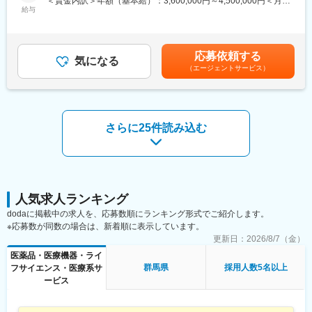
＜賃金内訳＞年額（基本給）：3,600,000円～4,500,000円＜月額
これまでの経験を活かして新たなフィールドで活躍したい方を歓
しい知識を身につけ、スキルアップできる環境を用意していま
給与
＞300,000円～375,000円（12分割）＜昇給有無＞有＜残業手当＞
迎いたします。
す。
有＜給与補足＞同社は年俸制になります。別途以下のような手当
があります。■プロジェクト賞与：会社及び個人業績により変動■
《おススメポイント》
＜キャリアステップ＞
四半期一時金：10万円（四半期に1回、10万円程度支給）※ただし
■夜勤なし！日勤・土日祝休みで働き方改善・ワークライフバラン
応募依頼する
CRCとして幅広い経験を積むことや、スペシャリストとして特定
気になる
支給条件有。他、永続勤務報奨金（3年勤務5万円支給、5年勤務
スの両立が叶う！
（エージェントサービス）
の疾患領域の専門的な経験を積んでいくことも可能です。
10万円…）ございます。賃金はあくまでも目安の金額であり、選
■明確な評価制度あり！自身の成果や頑張りが客観的に評価され、
また、グループの垣根を超えCRCからSMAやCRAへのキャリアチ
考を通じて上下する可能性があります。月給(月額)は固定手当を含
年収に反映されます。また、在籍年数が増えると永年勤続報奨金
ェンジ、事業の枠をこえ新たなキャリアにチャレンジされている
めた表記です。
や四半期一時金などの手当もアップします。つまり、やりがいや
方もいらっしゃいます。
努力がきちんと報われる報酬制度になっています。
さらに25件読み込む
変更の範囲：会社の定める業務
《丁寧な研修・支援体制で成長を応援！》
入社後は2カ月間の研修制度がありますので、未経験の方も安心し
てご応募ください！同期社員と一緒に集中的に研修を行い、その
後配属先に応じた製品研修を行います。
※配属は入社後に確定する予定です。
人気求人ランキング
また、配属後も一人ひとりの知識とスキルレベルを上げるために
dodaに掲載中の求人を、応募数順にランキング形式でご紹介します。
様々な研修をご用意しています。
※応募数が同数の場合は、新着順に表示しています。
更新日：
2026/8/7（金）
《あなたの想いを実現する豊富なキャリアプランとサポート体
制！》
医薬品・医療機器・ライ
志向性やその時の環境に応じてや「１つの領域で専門性を高め
群馬県
採用人数5名以上
フサイエンス・医療系サ
る」「幅広い疾患をカバーできるオールラウンダーになる」「本
ービス
社部門（マネージャー、研修部門など）へのキャリアチェンジ」
など幅広いキャリアプランがあります。また、弊社のマネージャ