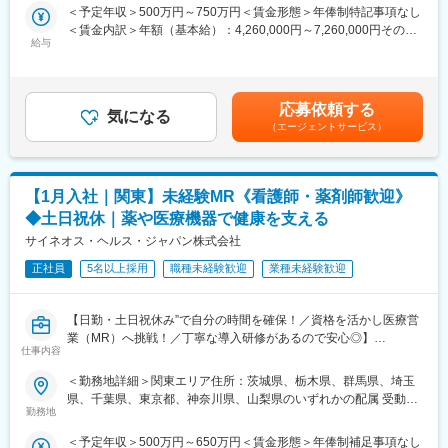
＜予定年収＞500万円～750万円＜賃金形態＞年俸制特記事項なし
入社後、クライアントである製薬企業でのMR活動に従事いただき
＜賃金内訳＞年額（基本給）：4,260,000円～7,260,000円その他
ます。
給与
固定手当/月：20,000円＜月額＞375,000円～625,000円（12分
医療施設を訪問し、ドクターを始め医療従事者に対して医薬品の
割）＜昇給有無＞有＜残業手当＞有＜給与補足＞＜中途入社年収
品質・有効性・安全性などに関する情報の提供、収集、伝達を主
例＞・30歳前半：トータル820万円（年俸＋MR手当＋手当＋社
に行っていただきます。
宅）・30代後半：トータル860万円（年俸＋MR手当＋手当＋社
応募依頼する
気になる
宅）・40歳前半：トータル890万円（年俸＋MR手当＋手当＋社宅
【教育研修】
（エージェントサービス）
＋単身赴任手当）※車両、iPad、PC/携帯貸与 （プロジェクトによ
製品教育、継続研修はもちろんのこと、オンコロジー領域専門研
る）賃金はあくまでも目安の金額であり、選考を通じて上下する
修、ハイブリッドMR研修、
可能性があります。月給(月額)は固定手当を含めた表記です。
ビジネススキル研修、IT研修（エクセル、ｍｙMR君）等特徴的な
【1月入社｜関東】未経験MR《看護師・薬剤師歓迎》
研修を受講頂けます。
◆土日祝休｜薬や医療機器で健康を支える
【当社について】
サイネオス・ヘルス・ジャパン株式会社
当社はエムスリーグループのであり、現在はCSO事業とメディカ
ルマーケター事業の2つの事業を柱にビジネスを展開しています。
正社員
5名以上採用
職種未経験歓迎
業種未経験歓迎
【当社CSO事業の特徴】
【日勤・土日祝休み”で自分の時間を確保！／資格を活かし医療営
■先発品特化型
業（MR）へ挑戦！／丁寧な導入研修があるので安心◎】
先発品を扱うPJTをメインで受注しているため、基本的には入社
仕事内容
後2ndPJT以降も先発品の経験を積み、MRとして専門性を磨くこ
《資格と想いがあれば活躍できる！》
とが出来ます。
＜勤務地詳細＞関東エリア住所：茨城県、栃木県、群馬県、埼玉
「誰かのためになる仕事がしたい」「社会貢献につながる仕事を
県、千葉県、東京都、神奈川県、山梨県のいずれかの配属 受動喫
したい」という想いがあればOK！当社には、臨床経験を活かして
■IT特化型
勤務地
煙対策：屋内全面禁煙変更の範囲：会社の定める事業所
医療営業にチャレンジし活躍しているメンバーが多数在籍してい
PJTによってリモートMRという形態があることはもちろん、それ
＜予定年収＞500万円～650万円＜賃金形態＞年俸制補足事項なし
ます。
に向けた研修も充実しています。