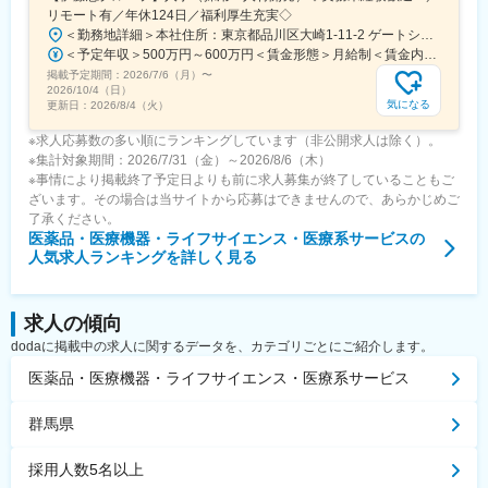
リモート有／年休124日／福利厚生充実◇
＜勤務地詳細＞本社住所：東京都品川区大崎1-11-2 ゲートシティ大崎イーストタワー22Ｆ勤務地最寄駅：JR山手線／大崎駅受動喫煙対策：屋内全面禁煙変更の範囲：会社の定める事業所（リモートワーク含む）
＜予定年収＞500万円～600万円＜賃金形態＞月給制＜賃金内訳＞月額（基本給）：300,000円～350,000円＜月給＞300,000円～350,000円＜昇給有無＞有＜残業手当＞有＜給与補足＞上記年収は、あくまで目安であり、前職・経験を考慮し検討させて頂きます。■昇給：あり■賞与：あり※会社業績と個人業績に応じて算定されます。賃金はあくまでも目安の金額であり、選考を通じて上下する可能性があります。月給(月額)は固定手当を含めた表記です。
掲載予定期間：
2026/7/6（月）
〜
2026/10/4（日）
気になる
更新日：
2026/8/4（火）
※求人応募数の多い順にランキングしています（非公開求人は除く）。
※集計対象期間：2026/7/31（金）～2026/8/6（木）
※事情により掲載終了予定日よりも前に求人募集が終了していることもご
ざいます。その場合は当サイトから応募はできませんので、あらかじめご
了承ください。
医薬品・医療機器・ライフサイエンス・医療系サービス
の
人気求人ランキングを詳しく見る
求人の傾向
dodaに掲載中の求人に関するデータを、カテゴリごとにご紹介します。
医薬品・医療機器・ライフサイエンス・医療系サービス
群馬県
採用人数5名以上