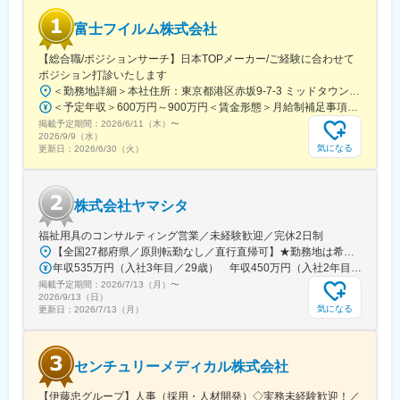
ーのほとんどは、MRからキャリアをチェンジしているメンバーで
す。担当マネージャーが定期的に面談を行い、分からないことや
富士フイルム株式会社
将来のキャリアに関してサポートをしていきます。
【総合職/ポジションサーチ】日本TOPメーカー/ご経験に合わせて
《職種に関して》
ポジション打診いたします
■MRとは主に医師や薬剤師等へ、担当製品の情報提供を行いま
＜勤務地詳細＞本社住所：東京都港区赤坂9-7-3 ミッドタウン・ウェスト勤務地最寄駅：東京メトロ日比谷線／都営大江戸線／六本木駅受動喫煙対策：敷地内全面禁煙変更の範囲：会社の定める事業所（リモートワーク含む）
す。担当施設の患者様に応じた情報提供や、担当製品の処方後の
＜予定年収＞600万円～900万円＜賃金形態＞月給制補足事項なし＜賃金内訳＞月額（基本給）：300,000円～500,000円＜月給＞300,000円～500,000円＜昇給有無＞有＜残業手当＞有賃金はあくまでも目安の金額であり、選考を通じて上下する可能性があります。月給(月額)は固定手当を含めた表記です。
情報収集を行います。
掲載予定期間：
2026/6/11（木）
〜
2026/9/9（水）
気になる
更新日：
2026/6/30（火）
変更の範囲：会社の定める業務
株式会社ヤマシタ
福祉用具のコンサルティング営業／未経験歓迎／完休2日制
【全国27都府県／原則転勤なし／直行直帰可】★勤務地は希望を考慮★拠点により車通勤OK※充足状況により、ご希望の勤務地での募集が終了している場合があります。※転居を伴う転勤の有無は、半年ごとに希望を伺い、選択いただけます。■東北■・宮城県（仙台市）■関東■・東京都（東京23区など）・神奈川県（横浜市など）・埼玉県（さいたま市など）・千葉県（千葉市など）・茨城県（水戸市）・栃木県（宇都宮市／足利市）・群馬県（前橋市）■東海■・愛知県（名古屋市／豊田市／豊橋市／小牧市）・静岡県（静岡市／浜松市／沼津市／焼津市／富士市）・岐阜県（岐阜市）・三重県（四日市市）■信越・北陸■・長野県（長野市）・山梨県（甲府市）・石川県（金沢市）・富山県（富山市）・福井県（福井市）■関西■・大阪府・兵庫県（神戸市／尼崎市／姫路市）・京都府（京都市）・奈良県（奈良市／天理市）・滋賀県（大津市／彦根市）・和歌山県（和歌山市／田辺市）■中国■・広島県（広島市）・岡山県（岡山市）■四国■・香川県（高松市）■九州■・福岡県（福岡市）
年収535万円（入社3年目／29歳） 年収450万円（入社2年目／26歳）
掲載予定期間：
2026/7/13（月）
〜
2026/9/13（日）
気になる
更新日：
2026/7/13（月）
センチュリーメディカル株式会社
【伊藤忠グループ】人事（採用・人材開発）◇実務未経験歓迎！／