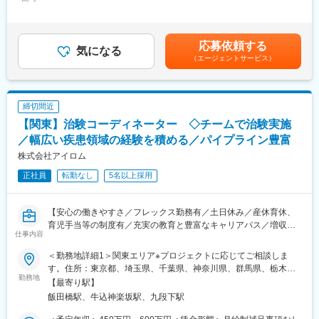
350,000円～500,000円＜昇給有無＞有＜残業手当＞有＜給与補足
を出すためのフォロー体制を整えております。
＞※能力・経験に応じて決定致します。■賞与：年2回（夏7月・冬
★入社同期がいるため、一緒に頑張れる環境です！専門性の高い
※将来的にはリーダーとして組織をまとめていただきたいと考えて
12月）賃金はあくまでも目安の金額であり、選考を通じて上下す
営業職が目指せます。
おります。
る可能性があります。月給(月額)は固定手当を含めた表記です。
応募依頼する
気になる
■長く働ける◎働きやすい環境：
（エージェントサービス）
■治験はチームで実施：
・土日祝休／年間休日122日
アイロムの治験は複数のチームメンバーで実施していきます。
・長期休暇が取りやすい！（連続休暇の取得を奨励しています）
チームで助け合いながら行いますので困ったことや突発的なこと
・有給取得率：70％以上
が起こった際にもメンバー同士でフォローしあえるので安心で
締切間近
す。
【関東】治験コーディネーター ◇チームで治験実施
■福利厚生（転勤を伴う場合）：
＜社宅制度（法人契約）＞
■スキルアップにも最適（豊富なパイプライン）：
／幅広い疾患領域の経験を積める／パイプライン豊富
・家賃：一部会社負担
チームで複数の治験を実施していきますので、幅広い疾患領域を
株式会社アイロム
・住居契約初期経費：会社負担（上限設定あり）
担当することができます。
・入居時の引越し費用：会社負担（会社指定業者）
正社員
転勤なし
5名以上採用
オンコロジーはもちろん、希少疾患など幅広い領域を受託してお
ります。
変更の範囲：会社の定める業務
今後海外とも連携しながら更なる治験獲得を目指しておりますの
【安心の働きやすさ／フレックス勤務有／土日休み／産休育休、
で、将来性・安定感についても安心です。
育児手当等の制度有／充実の教育と豊富なキャリアパス／増収増
仕事内容
益中】
■同社で働くメリット：
＜安心の働きやすさ＞
＜勤務地詳細1＞関東エリア※プロジェクトに応じてご相談しま
■職務概要：
フレックスタイム制も取り入れ、柔軟に働き方をアレンジ可能。
す。住所：東京都、埼玉県、千葉県、神奈川県、群馬県、栃木
業界内でトップクラスの実績を誇る同社のCRC（治験コーディネ
勤務地
残業時間も月10時間程度、産休育休の取得実績も多数あり、育児
県、茨城県、山梨県 受動喫煙対策：屋内全面禁煙＜勤務地詳細2
【最寄り駅】
ーター）として下記業務を行っていただきます。
手当もございます。
＞本社住所：東京都千代田区富士見2-10-2 飯田橋グラン・ブルー
飯田橋駅、牛込神楽坂駅、九段下駅
・患者への試験の説明
ム勤務地最寄駅：JR・地下鉄線／飯田橋or九段下駅受動喫煙対
・治験のスケジュール管理
＜充実のフォロー、研修体制＞