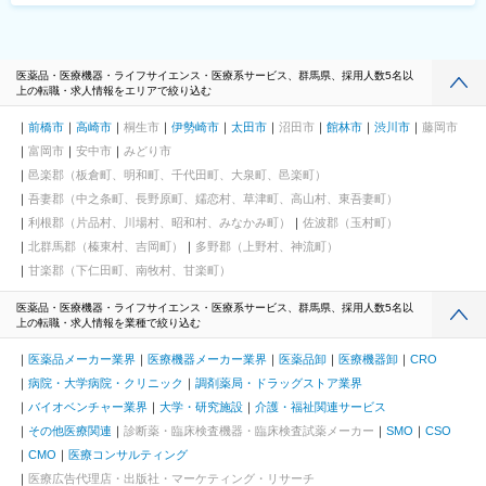
医薬品・医療機器・ライフサイエンス・医療系サービス、群馬県、採用人数5名以
上の転職・求人情報をエリアで絞り込む
前橋市
高崎市
桐生市
伊勢崎市
太田市
沼田市
館林市
渋川市
藤岡市
富岡市
安中市
みどり市
邑楽郡（板倉町、明和町、千代田町、大泉町、邑楽町）
吾妻郡（中之条町、長野原町、嬬恋村、草津町、高山村、東吾妻町）
利根郡（片品村、川場村、昭和村、みなかみ町）
佐波郡（玉村町）
北群馬郡（榛東村、吉岡町）
多野郡（上野村、神流町）
甘楽郡（下仁田町、南牧村、甘楽町）
医薬品・医療機器・ライフサイエンス・医療系サービス、群馬県、採用人数5名以
上の転職・求人情報を業種で絞り込む
医薬品メーカー業界
医療機器メーカー業界
医薬品卸
医療機器卸
CRO
病院・大学病院・クリニック
調剤薬局・ドラッグストア業界
バイオベンチャー業界
大学・研究施設
介護・福祉関連サービス
その他医療関連
診断薬・臨床検査機器・臨床検査試薬メーカー
SMO
CSO
CMO
医療コンサルティング
医療広告代理店・出版社・マーケティング・リサーチ