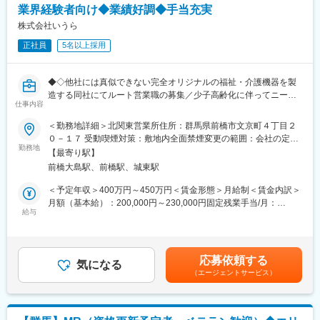
8：00 事業所へ出勤、訪問先の確認と準備
（１）充実の待遇：同業他社の中でも平均給与の高さや非課税の
業界経験者向け◆業績好調◆手当充実
9：00 A様宅 デイサービスの送り出し
日当の支給の他、退職金や団体保険制度、単身赴任手当や月1回の
株式会社いうら
10：30 B様宅 掃除・洗濯
帰省交通費の支給など福利厚生が充実しており、長期就業される
12：00 お昼休憩（事業所内でも外でもOK）
社員が多いのも特徴です。
正社員
5名以上採用
13：30 C様宅 入浴介助
（２）豊富なキャリアップの機会があります： MRとして専門性
15：00 D様宅 排泄介助・掃除
を磨き、管理職を目指していただく方も多くございますし、社内
16：00 E様宅 買い物代行
◆◇他社には真似できない完全オリジナルの福祉・介護機器を製
公募制度も充実しておりますので、IQVIAが展開している他の事業
17：00 管理者へ1日の報告、帰宅
造する同社にてルート営業職の募集／少子高齢化に伴ってニーズ
部への異動も可能です。
仕事内容
拡大／業績も堅調に拡大中◇◆
※病院の経営コンサル、医薬品メーカーのマーケティング支援、人
※最初は必ず先輩が同行します！
事担当者などの管理部門など
＜勤務地詳細＞北関東営業所住所：群馬県前橋市文京町４丁目２
■業務内容【変更の範囲：なし】
（３）手厚い研修体制でスキルアップができます：製品研修、ス
０－１７ 受動喫煙対策：敷地内全面禁煙変更の範囲：会社の定め
■当社について
当社の営業職として、車椅子やストレッチャー等福祉機器の営業
キル研修、学術研修と、国内最大手だからこそ仕事に必要な知識
勤務地
る事業所
【最寄り駅】
年齢や経験は問わず興味を持っていただいた方とは全員と面接を
をお任せします。
やスキルをしっかりと身に付けられる研修制度があります。MRと
させていただいております。会社説明会を随時開催しております
前橋大島駅、前橋駅、城東駅
顧客は福祉機器のレンタル会社や販売会社で既存の取引がある企
してのスキルのみならず、データ分析、マーケティングなど多角
ので、お気軽にご参加ください♪
業に対しての営業活動です。
的にヘルスケアのプロフェッショナル人材を育成する研修制度を
＜予定年収＞400万円～450万円＜賃金形態＞月給制＜賃金内訳＞
営業として顧客の要望をしっかりヒアリングすることがとても重
整備しています。
月額（基本給）：200,000円～230,000円固定残業手当/月：
要なポジションです。
給与
39,500円～45,000円（固定残業時間25時間0分/月）超過した時間
【IQVIAサービシーズジャパンについて】
外労働の残業手当は追加支給＜月給＞239,500円～275,000円（一
■業務の特徴
・世界100以上の国と地域／8万人の社員が、医薬品の臨床開発～
律手当を含む）＜昇給有無＞有＜残業手当＞有＜給与補足＞・予
◎「ノルマ」ではなく「目標」を個人・チームで目指していただ
プロモーションに携わり、市場を流通するほぼすべての医薬品に
定年収は諸手当含む・予定年収は年齢・経験・能力等を考慮の上
応募依頼する
きます。個人プレーではなく、チームワークを大切にできる方に
関与しています
気になる
決定・賞与あり（前年度実績：年2回、合計5.00ヶ月分） ・昇給
（エージェントサービス）
ピッタリです。
・日本においても業界トップシェアを誇り、常時100以上のPJが
あり：1月あたり5.00%（前年度実績）・皆勤手当（7,000円）・
◎営業メンバーは約60人が在籍しています。
稼働しています
地域手当（扶養の有無により最大35,000円支給）賃金はあくまで
◎各々が担当のエリアをもちエリア内の顧客と関係構築をしてい
も目安の金額であり、選考を通じて上下する可能性があります。
ただきます。直行直帰可能、出張はほとんど御座いません。
月給(月額)は固定手当を含めた表記です。