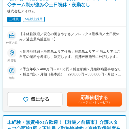
・各種プロジェクトへの参加
◇チーム制が強み◇土日祝休・夜勤なし
※担当エリアは選考時の希望を考慮の上、決定します。
株式会社アイロム
【入社直後の流れ】
正社員
5名以上採用
入社後は首都圏（東京・神奈川・埼玉）、福岡、大阪、兵庫のい
ずれかの事業所にて、6か月間のマネージャー養成研修を行いま
【未経験歓迎／安心の働きやすさ／フレックス勤務有／土日祝休
す。
み／過去最高益更新！】
■入社～1カ月目
仕事内容
■職務概要：業界内でトップクラスの実績を誇る同社のCRC（治
・業界未経験者でもゼロから学ぶことができる基礎研修／必要資
験コーディネーター）として下記業務を行っていただきます。
格取得。なお、資格取得のための費用は当社負担となります。
＜勤務地詳細＞群馬県エリア住所：群馬県エリア 担当エリアはご
・患者への試験の説明
■1～3か月目
自宅の場所を考慮し、決定します。提携医療施設に外訪します。
・治験のスケジュール管理
・OJTを受けながら日勤・夜勤両方の介護現場での業務をお任せ
勤務地
受動喫煙対策：屋内全面禁煙変更の範囲：会社の定める事業所
・各種データの収集、管理など
します。
＜予定年収＞400万円～700万円＜賃金形態＞月給制補足事項なし
■配属先について：ご自宅の住所を考慮した提携先医療機関への配
※研修終了後は現場業務は無くなるため日勤のみ
＜賃金内訳＞月額（基本給）：290,000円～330,000円＜月給＞
属となります。基本的には直行直帰にて業務いただきます。
■3～6か月目
給与
290,000円～330,000円＜昇給有無＞有＜残業手当＞有＜給与補足
■エリア詳細：埼玉県日高市、川越市、入間市など
・マネージャー業務を学んでいただきます。ピープルマネジメン
＞※能力・経験に応じて決定致します。■賞与：年2回（夏7月・冬
■同社で働くメリット：
トだけでなく、売上管理や各事業所が目標を達成するための事業
12月）賃金はあくまでも目安の金額であり、選考を通じて上下す
【安心の働きやすさ】同社が最も大切にしているのは社員の方々
所運営を行います。※上司がメンターとなり手厚いサポートがござ
る可能性があります。月給(月額)は固定手当を含めた表記です。
が長期的にそして自身の希望を叶えながら働けるような環境をつ
います。
応募依頼する
気になる
くることです。フレックス勤務制度、時短制度、産休育休、育児
■本配属後
（エージェントサービス）
手当等の制度が充実し、子育てとも両立させながらの勤務が可能
・各事業所の課題や目的に合わせてマネジメント業務に専念頂き
です。また、チームで連携をとり、担当施設内（同じ疾患領域含
ます。
む）に対し基本的に複数名の体制となるためお互いにフォローし
※独り立ち後はリモート×出社も可
未経験・無資格の方歓迎！【群馬／前橋市】介護スタ
合い連携し合う仕事の進め方が根付いています。
【充実の教育と豊富なキャリアパス】
【キャリアパス（例）】
ッフ◇面接1回／正社員／勤務地確約／資格取得制度充