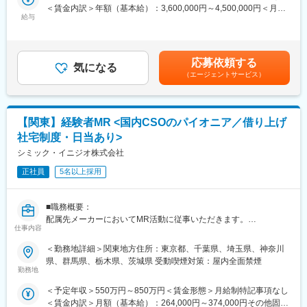
＜賃金内訳＞年額（基本給）：3,600,000円～4,500,000円＜月額
これまでの経験を活かして新たなフィールドで活躍したい方を歓
例えば、効果的なリモートディテールの研修は全員受講頂くこと
給与
＞300,000円～375,000円（12分割）＜昇給有無＞有＜残業手当＞
迎いたします。
が出来、そのほかにもmyMR君などのシステムを戦略的に活用す
有＜給与補足＞同社は年俸制になります。別途以下のような手当
る方法についても、研修を実施しています。
があります。・プロジェクト賞与：会社及び個人業績により変
《おススメポイント》
動・四半期一時金：10万円（四半期に1回、10万円程度支給）※た
■夜勤なし！日勤・土日祝休みで働き方改善・ワークライフバラン
応募依頼する
気になる
だし支給条件有。他、永続勤務報奨金（3年勤務5万円支給、5年
スの両立が叶う！
変更の範囲：会社の定める業務
（エージェントサービス）
勤務10万円…）ございます。賃金はあくまでも目安の金額であ
■明確な評価制度あり！自身の成果や頑張りが客観的に評価され、
り、選考を通じて上下する可能性があります。月給(月額)は固定手
年収に反映されます。また、在籍年数が増えると永年勤続報奨金
当を含めた表記です。
や四半期一時金などの手当もアップします。つまり、やりがいや
【関東】経験者MR <国内CSOのパイオニア／借り上げ
努力がきちんと報われる報酬制度になっています。
社宅制度・日当あり>
《丁寧な研修・支援体制で成長を応援！》
シミック・イニジオ株式会社
入社後は2カ月間の研修制度がありますので、未経験の方も安心し
てご応募ください！同期社員と一緒に集中的に研修を行い、その
正社員
5名以上採用
後配属先に応じた製品研修を行います。
※配属は入社後に確定する予定です。
■職務概要：
また、配属後も一人ひとりの知識とスキルレベルを上げるために
配属先メーカーにおいてMR活動に従事いただきます。
様々な研修をご用意しています。
仕事内容
■新薬プロジェクト95％超／常時60以上のプロジェクトが稼働
《あなたの想いを実現する豊富なキャリアプランとサポート体
＜勤務地詳細＞関東地方住所：東京都、千葉県、埼玉県、神奈川
プロジェクトの数やバリエーションはキャリア形成に直結するた
制！》
県、群馬県、栃木県、茨城県 受動喫煙対策：屋内全面禁煙
め、CSOでの転職を考えるうえで重要なポイントです。
志向性やその時の環境に応じてや「１つの領域で専門性を高め
勤務地
シミック・イニジオのCSO事業においては外資・内資の割合、企
る」「幅広い疾患をカバーできるオールラウンダーになる」「本
＜予定年収＞550万円～850万円＜賃金形態＞月給制特記事項なし
業規模、製品領域などのバランスを考慮しながら、常時60以上の
社部門（マネージャー、研修部門など）へのキャリアチェンジ」
＜賃金内訳＞月額（基本給）：264,000円～374,000円その他固定
プロジェクトが稼働しています。
など幅広いキャリアプランがあります。また、弊社のマネージャ