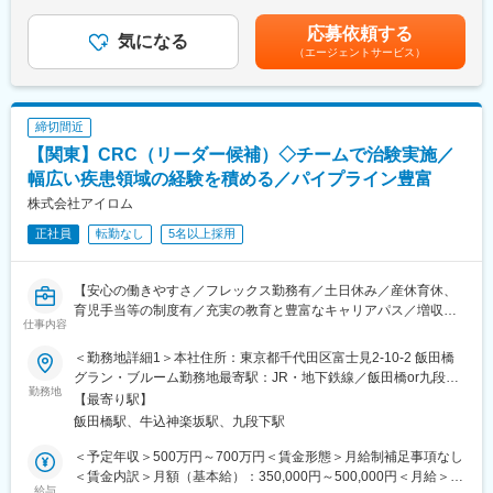
含む）＜昇給有無＞有＜残業手当＞有＜給与補足＞※能力・前給な
・営業や企業勤務が初めての方も安心◎最初の3か月は研修のみ。
ています。
どを考慮し、規定により決定します。※年収の他に別途日当（月額
現場配属後も、担当サポーターが伴走します。1人にしません！
・1日あたり1,500円の外勤手当を支給
応募依頼する
気になる
3～4万円）・諸手当有昇給：年1回★頑張りに応じて年収UP★赴
・東証プライム上場Gの安定基盤×内資系企業◎安定して働ける環
・家賃の60％を会社負担する借上社宅制度（持家からの通勤者等
（エージェントサービス）
任先の評価次第で大幅に年収をUPできます。（年2回業績給改
境です！
一部を除く）
定）賃金はあくまでも目安の金額であり、選考を通じて上下する
・転勤が必要な場合、転居費用は会社負担（単身赴任手当や帰省
可能性があります。月給(月額)は固定手当を含めた表記です。
■職務内容：
旅費補助あり）
締切間近
MR（医薬情報担当者）として、医師や医薬品卸へ訪問、医薬品に
関する情報提供を行います。
（4）豊富なキャリアパス
【関東】CRC（リーダー候補）◇チームで治験実施／
在籍期間や雇用形態に問わず、業績評価と上長からの推薦があれ
幅広い疾患領域の経験を積める／パイプライン豊富
＜MRとは＞
ば、管理職登用試験にチャレンジすることができます。
株式会社アイロム
医薬品販売に際し、医師への医薬品の効果、効能、副作用を情報
また、MRトレーナーや事業開発、人事・採用など、MR経験を活
提供がミッションです。
かしたネクストキャリアも用意しています（キャリア申告制度導
正社員
転勤なし
5名以上採用
医薬品は「どの成分に、どのような効果があって、誰に使うと良
入済み）。
いのか」などの情報が付加されて、初めて効果的に使うことがで
シミックグループ内の社内公募制度を使って、治験支援などに携
きます。医師への適切な医薬品情報の提供を通じて、患者さんの
わることも可能です。
【安心の働きやすさ／フレックス勤務有／土日休み／産休育休、
治療、地域医療課題に貢献することができます。
育児手当等の制度有／充実の教育と豊富なキャリアパス／増収増
仕事内容
益中】
■安心の研修体制：
＜勤務地詳細1＞本社住所：東京都千代田区富士見2-10-2 飯田橋
・入社から3か月間：座学研修（導入教育）のみ
■職務概要：
グラン・ブルーム勤務地最寄駅：JR・地下鉄線／飯田橋or九段下
└医薬品や医療業界、営業方法についての知識を身につけます。
業界内でトップクラスの実績を誇る同社のCRC（治験コーディネ
勤務地
駅受動喫煙対策：屋内全面禁煙＜勤務地詳細2＞関東エリア※プロ
【最寄り駅】
・導入教育終了後は、Web講義、e-Learning、集合研修を組み合
ーター）として下記業務を行っていただきます。
ジェクトに応じてご相談します。住所：東京都、埼玉県、千葉
飯田橋駅、牛込神楽坂駅、九段下駅
わせて行う、MR認定試験に100％を担保する対策講座がありま
県、神奈川県、群馬県、栃木県、茨城県、山梨県 受動喫煙対策：
す。
・患者への試験の説明
屋内全面禁煙変更の範囲：会社の定める事業所
＜予定年収＞500万円～700万円＜賃金形態＞月給制補足事項なし
★MR認定試験の合格率は9割以上！
・治験のスケジュール管理
＜賃金内訳＞月額（基本給）：350,000円～500,000円＜月給＞
・現場配属後も、担当SVと月1回以上の面談を設けており、成果
・各種データの収集、管理など
給与