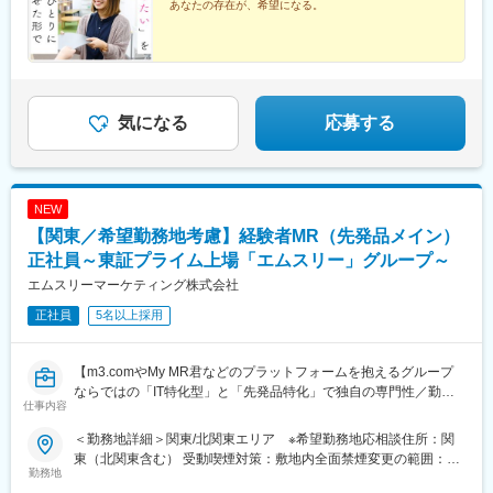
あなたの存在が、希望になる。
【大阪府】大阪市（北区・浪速区・都島区・天王寺区）豊中市
月25時間分を、月3万9,783円支給上記を超える時間外労働分は追
遊園駅、川崎駅、溝の口駅、横浜駅、神奈川駅、関内駅、平沼橋
【愛知県】名古屋市(熱田区・北区・西区・中区・名東区、中村
加で支給 【福祉経験者】…福祉業界3年以上・サービス管理責任
変更の範囲：会社の定める業務
駅、戸塚駅、新横浜駅、長津田駅、横須賀中央駅、平塚駅、相模
区）【福岡県】福岡市
者要件を満たす方が対象 月給27万1,801円（固定残業代含む）
大野駅、橋本駅(神奈川県)、辻堂駅、藤沢駅、湘南台駅、大和駅
＋各種手当※固定残業代は、時間外労働の有無に関わらず月25時
(神奈川県)、本厚木駅、秦野駅、富士見町駅(神奈川県)、高崎駅、
間分を、月4万2,383円支給上記を超える時間外労働分は追加で支
国際センター駅、金山駅(愛知県)、伏見駅(愛知県)、森下駅(愛知
給 ◆サービス管理責任者、マネージャーの場合 月給33万4,785
県)、名古屋駅、藤が丘駅(愛知県)、京都駅、京都河原町駅、大阪
気になる
応募する
円（固定残業代含む）※固定残業代は、時間外労働の有無に関わら
梅田駅(阪急線)、なんば駅(地下鉄)、なんば駅(南海線)、大阪城北
ず月30時間分を、月6万2,695円支給上記を超える時間外労働分は
詰駅、天王寺駅、渡辺橋駅、北新地駅、高槻駅、千里中央駅(北大
追加で支給
阪急行)、尼崎駅(東海道本線)、旧居留地・大丸前駅、天神駅、東
比恵駅、博多駅、西鉄久留米駅、板橋駅、赤羽岩淵駅、西日暮里
NEW
駅、千住大橋駅、京王多摩川駅、府中競馬正門前駅、立川駅、栄
町駅(千葉県)、千葉中央駅、千葉駅、新津田沼駅、京成八幡駅、市
【関東／希望勤務地考慮】経験者MR（先発品メイン）
川真間駅、新越谷駅、本川越駅、武蔵小杉駅、登戸駅、尻手駅、
正社員～東証プライム上場「エムスリー」グループ～
武蔵溝ノ口駅、伊勢佐木長者町駅、石上駅、大船駅、浅間町駅、
エムスリーマーケティング株式会社
西高蔵駅、丸の内駅(愛知県)、大曽根駅、近鉄名古屋駅、九条駅
(京都府)、祇園四条駅、中津駅(地下鉄)、京橋駅(大阪府)、大阪阿
正社員
5名以上採用
部野橋駅、西梅田駅、高槻市駅、千里中央駅(大阪モノレール)、神
戸三宮駅(阪急・神戸高速)、西鉄福岡駅、下板橋駅、日暮里駅、立
【m3.comやMy MR君などのプラットフォームを抱えるグループ
川北駅、県庁前駅(千葉県)、新千葉駅、東海神駅、大神宮下駅、本
ならではの「IT特化型」と「先発品特化」で独自の専門性／勤務
八幡駅(都営線)、国府台駅、川越市駅、高津駅(神奈川県)、反町
仕事内容
地は原則ブロックごとの配属が可能】
駅、新高島駅、日ノ出町駅、日本大通り駅、栄駅(愛知県)、平安通
製薬企業向けのマーケティング／販促事業を展開する当社にて、
駅、太閤通駅、東福寺駅、三条駅(京都府)、中津駅(大阪府・阪急
＜勤務地詳細＞関東/北関東エリア ※希望勤務地応相談住所：関
MRを募集致します。
線)、大阪難波駅、大国町駅、大阪ビジネスパーク駅、天王寺駅前
東（北関東含む） 受動喫煙対策：敷地内全面禁煙変更の範囲：会
駅、福島駅(大阪府・阪神線)、東梅田駅、三宮駅(神戸市営)、天神
勤務地
社の定める事業所（リモートワーク含む）
【仕事内容】
南駅