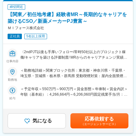
可能性があります。月給(月額)は固定手当を含めた表記です。
医薬品は「どの成分に、どのような効果があって、誰に使うと良
■当社の特徴
締切間近
いのか」などの情報が付加されて、初めて効果的に使うことがで
研修終了後は各製薬メーカーのプロジェクトに配属される『コン
【関東／初任地考慮】経験者MR～長期的なキャリアを
きます。医師への適切な医薬品情報の提供を通じて、患者さんの
クラクトMR』。配属期間は平均2～3年程。新薬を中心にプロジ
治療、地域医療課題に貢献することができます。
築けるCSO／新薬メーカーPJ豊富～
ェクトが豊富にあり、成長機会が広がります。
ＭＩフォース株式会社
■安心の研修体制：
■豊富なキャリアパス
正社員
5名以上採用
・入社から3か月間：座学研修（導入教育）のみ
がんや希少疾患の医薬品担当など専門性を深めるキャリアや、マ
└医薬品や医療業界、営業方法についての知識を身につけます。
ネジメント・人材育成など多様なキャリアパスが可能。
・導入教育終了後は、Web講義、e-Learning、集合研修を組み合
また、医薬品という景気に左右されにくい分野で専門知識が身に
〈2ndPJT以後も手厚いフォロー/常時50社以上のプロジェクト稼
わせて行う、MR認定試験に100％を担保する対策講座がありま
つくため、将来にわたって活かせる市場価値の高いキャリアを築
働/キャリアを築ける評価制度/ MRからのキャリアチェンジ実績有
す。
くことが可能です。
仕事内容
り〉
・現場配属後も月1回以上の面談を設けており、成果を出すための
クライアントである製薬会社のプロジェクトに所属し、MRとして
フォロー体制を整えております。
変更の範囲：会社の定める業務
＜勤務地詳細＞関東ブロック住所：東京都・神奈川県・千葉県・
活躍していただきます。病院やクリニックの医師や医療関係者に
★入社同期がいるため、一緒に頑張れる環境です！専門性の高い
埼玉県・茨城県・栃木県・群馬県 受動喫煙対策：屋内全面禁煙変
医薬品の適正使用情報や効能・効果・副作用等の情報提供を行い
勤務地
営業職が目指せます。
更の範囲：会社の定める事業所（リモートワーク含む）
ます。
＜予定年収＞550万円～900万円＜賃金形態＞年俸制＜賃金内訳＞
【同社の特徴】
■魅力ポイント：
年額（基本給）：4,266,664円～6,206,060円固定残業手当/月：
■必ず新薬メーカーのプロジェクトにアサインします
＜安定性＞
給与
102,778円～149,495円（固定残業時間30時間0分/月）超過した時
当社は必ず新薬のプロジェクトにアサイン致します。領域、勤務
・誰にとっても必要不可欠な医療業界は、景気の影響に左右され
間外労働の残業手当は追加支給＜月額＞458,333円～666,666円
地に関してはお気軽にご相談ください。外資、内資問わず多くの
にくく、安定した売上を誇っています。
（12分割）（一律手当を含む）＜昇給有無＞有＜残業手当＞有＜
魅力的なプロジェクトを案件としていただいております。
・当社は、東証プライム上場以来、10期連続で増収中のクオール
給与補足＞■別途、外勤手当など手当支給※経験・能力などを考慮
オンコロジーを含め、希少疾患領域も多数ございますので、スペ
応募依頼する
グループに属しており、主力事業を担っています。
気になる
の上、話し合いで決定賃金はあくまでも目安の金額であり、選考
シャリスト、ゼネラリストどちらも目指すことが可能です。
（エージェントサービス）
を通じて上下する可能性があります。月給(月額)は固定手当を含め
■少数精鋭ならではの魅力～待機リスクが低いため、安心して就業
＜社会貢献度の高さ＞
た表記です。
できる環境です～
自身の売上・営業活動が患者さんのQOLの向上や病気から救うこ