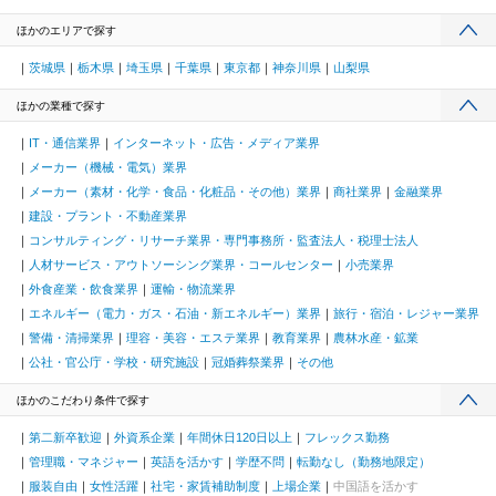
ほかのエリアで探す
茨城県
栃木県
埼玉県
千葉県
東京都
神奈川県
山梨県
ほかの業種で探す
IT・通信業界
インターネット・広告・メディア業界
メーカー（機械・電気）業界
メーカー（素材・化学・食品・化粧品・その他）業界
商社業界
金融業界
建設・プラント・不動産業界
コンサルティング・リサーチ業界・専門事務所・監査法人・税理士法人
人材サービス・アウトソーシング業界・コールセンター
小売業界
外食産業・飲食業界
運輸・物流業界
エネルギー（電力・ガス・石油・新エネルギー）業界
旅行・宿泊・レジャー業界
警備・清掃業界
理容・美容・エステ業界
教育業界
農林水産・鉱業
公社・官公庁・学校・研究施設
冠婚葬祭業界
その他
ほかのこだわり条件で探す
第二新卒歓迎
外資系企業
年間休日120日以上
フレックス勤務
管理職・マネジャー
英語を活かす
学歴不問
転勤なし（勤務地限定）
服装自由
女性活躍
社宅・家賃補助制度
上場企業
中国語を活かす