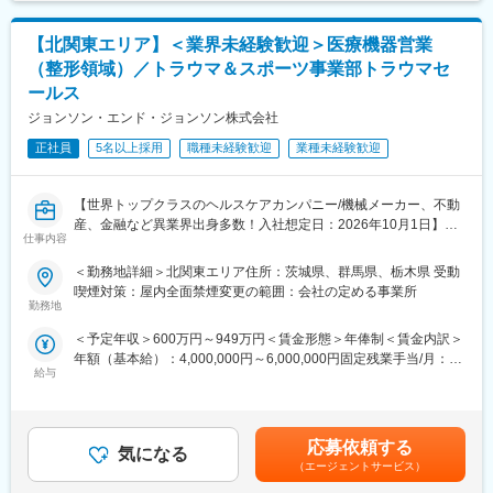
表記です。
配属後は担当マネージャーが丁寧に支援します。日々の仕事の悩
ただきます。
みや、キャリア形成の相談等、伴走者として活躍をサポートしま
【北関東エリア】＜業界未経験歓迎＞医療機器営業
す。また知識・スキルレベルを上げるために様々な研修をご用意
■業務詳細
しています。
（整形領域）／トラウマ＆スポーツ事業部トラウマセ
・既存顧客のケアマネ（約40～50名）への定期フォローを中心
ールス
に、信頼関係を深めながら潜在ニーズを発掘
変更の範囲：会社の定める業務
・利用者宅への訪問を通じて介護用品の使用状況を確認し、ケア
ジョンソン・エンド・ジョンソン株式会社
マネへ最適な改善提案を実施
正社員
5名以上採用
職種未経験歓迎
業種未経験歓迎
・地域の居宅介護支援事業所などへ訪問し、紹介・反響を元に新
規のケアマネ（5～10名）を開拓
【世界トップクラスのヘルスケアカンパニー/機械メーカー、不動
■働き方の魅力
産、金融など異業界出身多数！入社想定日：2026年10月1日】
・年休120日以上（基本土日祝休）／残業月20H／有給消化は
仕事内容
■業務詳細
60％以上
担当エリアの病院（主に医師）に対し、当社にて扱っている製品
⇒月に1～3回程度で土日祝の出勤はありますが、平日に100％振
＜勤務地詳細＞北関東エリア住所：茨城県、群馬県、栃木県 受動
を提案していただきます。医師のニーズを掘り下げた上で解決に
休を取得しています。
喫煙対策：屋内全面禁煙変更の範囲：会社の定める事業所
最適なソリューションを提案する、コンサルティングのような営
勤務地
⇒チームで代理対応をするため、休日対応は発生しません。
業スタイルになります。
⇒休日はPCの持ち帰りは不可、社用携帯も転送することが義務付
＜予定年収＞600万円～949万円＜賃金形態＞年俸制＜賃金内訳＞
＜具体的な業務内容＞
けられています。
年額（基本給）：4,000,000円～6,000,000円固定残業手当/月：
・担当する製品の提案、技術サポート（手術の立会いあり）
給与
50,000円～65,000円（固定残業時間20時間0分/月）超過した時間
・最新の医療関連情報の提供、医療機関へのサポート（勉強・セ
■フォロー体制
外労働の残業手当は追加支給＜月額＞383,333円～565,000円（12
ミナーの主催など）
＜集合研修＞入社後は全国の同期入社者と5日間の集合研修
分割）（一律手当を含む）＜昇給有無＞有＜残業手当＞有＜給与
・販売代理店へのサポート
＜ひとり立ちガイドブック＞成長支援プログラムで、所長や先輩
補足＞※ご経験やスキルを考慮し決定いたします。※上記年収はイ
・各種学会への参加
応募依頼する
と密なコミュニケーションを行いながら段階を踏んでスキルUP
気になる
ンセンティブを含む金額です。賃金はあくまでも目安の金額であ
■事業部について：
（エージェントサービス）
＜OJT＞所長や先輩だけではなく、本部スタッフによる定期面談
り、選考を通じて上下する可能性があります。月給(月額)は固定手
オーソペディックス事業本部は、整形領域で使用されるインプラ
など入社後もしっかりフォロー