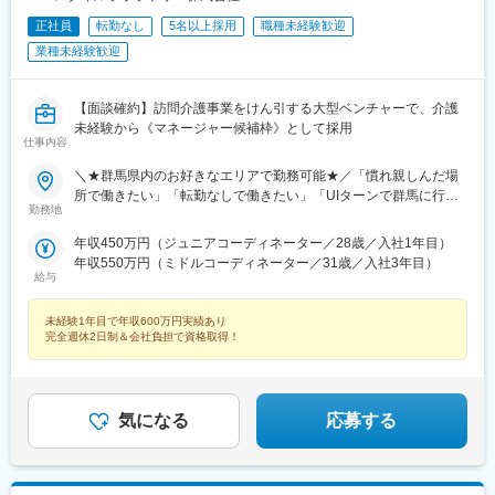
正社員
転勤なし
5名以上採用
職種未経験歓迎
業種未経験歓迎
【面談確約】訪問介護事業をけん引する大型ベンチャーで、介護
未経験から《マネージャー候補枠》として採用
仕事内容
＼★群馬県内のお好きなエリアで勤務可能★／「慣れ親しんだ場
所で働きたい」「転勤なしで働きたい」「UIターンで群馬に行き
勤務地
たい」などのご希望を、ぜひお聞かせください♪【勤務地一覧】前
橋市、高崎市、桐生市、伊勢崎市、太田市、沼田市、館林市、渋
年収450万円（ジュニアコーディネーター／28歳／入社1年目）
川市、藤岡市、富岡市、安中市、榛東村、吉岡町、上野村、下仁
年収550万円（ミドルコーディネーター／31歳／入社3年目）
田町、甘楽町、中之条町、高山村、昭和村、玉村町、板倉町、明
給与
和町、千代田町、大泉町、みどり市、東吾妻町、みなかみ町、邑
楽町※希望勤務地を踏まえて配属決定します※受動喫煙対策あり＝
未経験1年目で年収600万円実績あり
＝＝☆将来的に全国のご希望勤務地へUIターン可能・初期費用会
完全週休2日制＆会社負担で資格取得！
社負担等の移住支援あり（規定有）・UIターン転勤希望者への年
間の支援あり（規定有）☆マイカー通勤手当あり（1回200円）
気になる
応募する