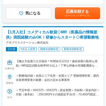
昇給有無＞有＜残業手当＞無＜給与補足＞■上記年収には、社宅
MRと違いはありません。
柔軟にスケジュール調整が可能です。年間休日130日に加えて有
(当社負担分)と日当が含まれます。■社用車貸与と共にガソリン代
また、コンクラクトMRは、各企業が持っている開発パイプライン
給取得もしやすく、年間140日ほど休んでいる方も多くいます。
を全額支給 ■賞与年2回（昨年度実績4.2ヶ月）、報酬改定年1回賃
に左右されることは、ほぼありません。様々なプロジェクトを経
応募依頼する
気になる
金はあくまでも目安の金額であり、選考を通じて上下する可能性
験することで、幅広い製品の取り扱い経験や知識を積み、MRとし
（エージェントサービス）
■将来的なキャリア：
があります。月給(月額)は固定手当を含めた表記です。
てのスキルアップが叶う環境です。
医療営業として専門性を磨き管理職を目指すのはもちろん、他事
業部やグループ会社への異動実績も豊富にございます。（※病院の
■シミック・イニジオの強み
経営コンサル、医薬品メーカーのマーケティング支援、人事担当
【1月入社】コメディカル歓迎◇MR（医薬品の情報提
（1）豊富なプロジェクト数
者などの管理部門）
当社は、国内CRO事業のパイオニアであり、リーディングカンパ
供）病院経験のみOK！研修からスタート◇希望勤務地
営業経験を活かして様々なキャリアプランを実現できるのは、当
ニーであるシミックグループと、欧米を中心に多様なCSOサービ
アポプラスステーション株式会社
社ならではの強みです。
スをグローバルに展開する、Inizio Engageを親会社に持つジョイ
ントベンチャーです。
正社員
5名以上採用
職種未経験歓迎
業種未経験歓迎
変更の範囲：会社の定める業務
そのため、取引先企業数は60社以上、95％以上が新薬メーカーの
プロジェクトになります。プロジェクト人数が100名を超える大
【働き方改善◎土日祝休＊年間休日122日＊連続休暇の取得も奨
規模なものから、日本市場に新規参入する企業のプロジェクトな
励／MR認定試験合格率90％以上！丁寧な研修＆現場配属後も伴
ど、規模やミッションも様々です。
仕事内容
走サポートあり】
（2）様々なバックグラウンドを持った社員が活躍
＜勤務地詳細＞全国エリア住所：全国エリア 受動喫煙対策：屋内
★医療従事者の経験が活かせる！次の新しいキャリアを築く！
当社は、業界2位のMR数（750名）を有しており、ほぼ全員が中
全面禁煙変更の範囲：会社の定める事業所
＜2人に1人は未経験入社、75%は異業種からの転職者です＞
途入社です。20～60代まで、幅広い世代の社員が活躍していま
勤務地
す。
＜予定年収＞509万円～559万円＜賃金形態＞月給制＜賃金内訳＞
＜医療従事者の方におススメの理由＞
月額（基本給）：250,000円その他固定手当/月：73,400円固定残
・身につけた医療知識や、臨床経験が活かせます！
（3）業界トップクラスの手厚い福利厚生
給与
業手当/月：101,200円（固定残業時間40時間0分/月）超過した時
・今までは、目の前の患者様を助ける仕事でしたが、これから
転勤を伴うことのあるMRだからこそ、社員とそのご家族が安心し
間外労働の残業手当は追加支給＜月給＞424,600円（一律手当を
は、自分の提案で多くの患者様を救うことができます！
て、仕事とプライベートを充実できるようなサポート体制を整え