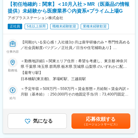
【初任地確約：関東】＜10月入社＞MR（医薬品の情報
＼求人のポイント／
◎未経験から医療業界へ｜大手製薬会社のプロジェクトで働ける
変更の範囲：会社の定める業務
提供）未経験から医療業界◇内資系×プライム上場G
◎3ヶ月研修＋OJTでゼロから育成｜専門性の高いキャリア形成
アポプラスステーション株式会社
◎年収500万円～＋社宅補助あり｜収入アップ可能
◎異業種出身者（営業、接客、旅行・ホテル、介護、公務員、教
正社員
5名以上採用
職種未経験歓迎
業種未経験歓迎
員など）が活躍中
【同期がいる安心感！入社後3か月は座学研修のみ＊専門性高める
■入社後の流れ
／社会貢献度バツグン／正社員／日当や住宅補助あり】
▽約3ヶ月の研修（医療知識・業務理解）
仕事内容
▽現場配属（4ヶ月目～）※マネージャーなど周囲のサポートを受
★本ポジションは、未経験から医療業界で活躍できます！
けながら実務習得
＜勤務地詳細1＞関東エリア住所：希望を考慮し、東京都 神奈川
・医療を通じて社会に貢献したい
▽キャリア形成（MR経験者スペシャリスト・管理職や本社管理職
県 千葉県 埼玉県 群馬県 栃木県 茨城県 山梨県 のいずれかに配属
・仕事を通じて学びを深め自己の成長を実感したい
へのキャリアアップ＆キャリアチェンジの可能性アリ）
勤務地
致します。受動喫煙対策：屋内全面禁煙＜勤務地詳細2＞本社住
【最寄り駅】
・専門職として知識、技能を身に付けたい
所：東京都中央区日本橋2-14-1 フロントプレイス日本橋勤務地最
日本橋駅(東京都)、茅場町駅、三越前駅
・内資系の安定企業で働きたい
■充実した研修制度
寄駅：各線／日本橋駅受動喫煙対策：敷地内喫煙可能場所あり変
という方にはおススメです！
・入社後3ヶ月は研修に専念（基礎から習得）
更の範囲：会社の定める事業所
＜予定年収＞509万円～559万円＜賃金形態＞月給制＜賃金内訳＞
＜2人に1人は未経験入社、75%は異業種からの転職者です＞
・全員未経験入社！同期とスタートできる環境
月額（基本給）：250,000円その他固定手当/月：73,400円固定残
・配属後もマネージャーや先輩MRが成長をサポート
給与
業手当/月：101,200円（固定残業時間40時間0分/月）超過した時
■職務内容：
間外労働の残業手当は追加支給＜月給＞424,600円（一律手当を
MR（医薬情報担当者）として、ドクターや医薬品卸へ訪問、医薬
■手厚い福利厚生
含む）＜昇給有無＞有＜残業手当＞有＜給与補足＞※能力・前給な
品に関する情報提供を行います。
・外勤手当（1日1,500円）
どを考慮し、規定により決定します。※年収の他に別途日当（月額
応募依頼する
・社宅制度（家賃60％会社負担）※条件あり
気になる
3～4万円）・諸手当有昇給：年1回★頑張りに応じて年収UP★赴
（エージェントサービス）
＜MRとは＞
・転勤時の引越し費用負担
任先の評価次第で大幅に年収をUPできます。（年2回業績給改
医薬品販売に際し、医師への医薬品の効果、効能、副作用を情報
・単身赴任手当／帰省補助
定）賃金はあくまでも目安の金額であり、選考を通じて上下する
提供がミッションです。