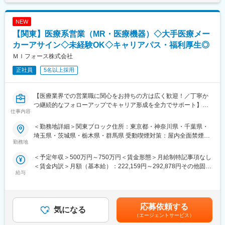
当を含めた表記です。
ント製品を取り扱っています。今回採用するのはトラウマ／スポ
ーツビジネスの営業職を募集しております。
■評価制度
NEW
トラウマビジネスは、四肢の外傷製品を取り扱い、歴史的にマー
各グレードごとにスキル項目を設定。売上目標の達成率だけでは
ケットリーダーを維持し、そして今後も新製品の導入を継続的に
【関東】医療系営業（MR・医療機器）◇大手医療メー
なくプロセスも評価。顧客への向き合い方や提案力がキャリアに
計画しています。
直結。
カーアサイン◇未経験OK◇キャリアパス・福利厚生◎
圧倒的な製品ポートフォリオとセールスカバレッジにより、更な
ＭＩフォース株式会社
るシェアアップと共に他社の追随を許さないポジションを目指し
■キャリアパス
ています
未経験から2年でリーダー、9年で複数営業所を統括するブロック
正社員
5名以上採用
スポーツビジネス（スポーツ整形領域）は、反復性肩関節脱臼、
長など、営業としてのスキルアップだけでなく、マネジメントへ
腱板断裂修復術などに用いるスーチャーアンカーを世界て初めて
のチャレンジも可能。
発売。国内においても最初に生体内吸収性の製品を導入し、金属
【医療業界での営業職に関心をお持ちの方は広く歓迎！／丁寧か
製、PEEK製を含め、手指・肘・股・膝・足関節の靱帯等修復術に
つ継続的なフォローアップでキャリア形成を全力でサポート】
変更の範囲：会社の定める業務
仕事内容
対応する多様なラインナップをそろえています。
■研修・教育：
■業務内容：
＜勤務地詳細＞関東ブロック住所：東京都・神奈川県・千葉県・
業界・企業・製品理解のため、東京本社で1～2か月の初期研修を
医療系総合職として製薬メーカーや医療機器メーカー等業務を委
埼玉県・茨城県・栃木県・群馬県 受動喫煙対策：屋内全面禁煙変
実施。実機に触れて基礎を習得後配属。配属後もOJTやeラーニン
託する「CSO」に所属し、プロジェクトごとに複数のメーカーで
勤務地
更の範囲：会社の定める事業所（リモートワーク含む）
グで未経験者も成長可能な体制です。基礎重視で安心して学べる
勤務いただきます。今回は大手医療機器メーカー様へのプロジェ
＜予定年収＞500万円～750万円＜賃金形態＞月給制特記事項なし
環境。
クトへアサイン予定です。グローバルトップメーカーなど様々な
＜賃金内訳＞月額（基本給）：222,159円～292,878円その他固定
■留意事項：
PJTに携わる事が出来ます。
給与
手当/月：68,750円～95,000円固定残業手当/月：84,091円～
ジョンソン・エンド・ジョンソンは、当社の整形外科事業を分
112,122円（固定残業時間30時間0分/月）超過した時間外労働の
離・独立（セパレーション）し、DePuy Synthes として独立した
■医療機器営業・MR：
残業手当は追加支給＜月給＞375,000円～500,000円（一律手当を
企業を設立する計画を発表しています。必要な諸条件が満たされ
ご本人の希望やお人柄を見て活躍できる場を提供いたします。
含む）＜昇給有無＞有＜残業手当＞有＜給与補足＞業績に応じて
ることを前提に、18～24ヶ月以内に完了する見込みです。本ポジ
◎医療機器営業
応募依頼する
気になる
インセンティブあり賃金はあくまでも目安の金額であり、選考を
ションはセパレーション完了後、DePuy Synthes の従業員として
医師や医療機器を扱う医療従事者に医療機器の情報提供や販売を
（エージェントサービス）
通じて上下する可能性があります。月給(月額)は固定手当を含めた
雇用される予定であり、同社の雇用体系・プログラム・ポリシ
行います。販売だけでなく、実際使用する際のトレーニングサポ