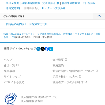
退職金制度
残業20時間未満
完全週休2日制
職種未経験歓迎
土日祝休み
原則定時退社
海外出張あり
U・Iターン支援あり
ほかの固定給で探す
固定給25万円以上
固定給35万円以上
転職・求人doda（デューダ）トップ
関東
群馬県
医薬品・医療機器・ライフサイエンス・医療
系サービス
採用人数5名以上の転職・求人情報
転職サイト dodaをシェア
ヘルプ
会社概要
拠点一覧
利用規約
免責事項
通信に関する情報の利用について
サイトマップ
採用を検討中の方へ
PCサイトを見る
利用者データの外部送信
個人情報の取り扱いについて
個人情報保護方針