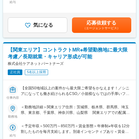
給与
手当/月：36,000円～51,000円＜月給＞300,000円～425,000円＜
プロジェクト人数が100名を超える大規模なプロジェクトや、日
ーのほとんどは、MRからキャリアをチェンジしているメンバーで
昇給有無＞有＜残業手当＞無＜給与補足＞■上記年収には、社宅
本市場への新規参入する企業のプロジェクトなど、規模やミッシ
す。担当マネージャーが定期的に面談を行い、分からないことや
(当社負担分)と日当が含まれます。■社用車貸与と共にガソリン代
ョンも多様です。
将来のキャリアに関してサポートをしていきます。
を全額支給 ■賞与年2回（昨年度実績4.2ヶ月）、報酬改定年1回■
応募依頼する
気になる
全国勤務が可能な方は、初回給与時に30万円の一時金を支給賃金
■年齢も経験も多様な人財が活躍
《職種に関して》
（エージェントサービス）
はあくまでも目安の金額であり、選考を通じて上下する可能性が
シミック・イニジオはほぼ全員が中途採用です。それぞれ異なる
■MRとは主に医師や薬剤師等へ、担当製品の情報提供を行いま
あります。月給(月額)は固定手当を含めた表記です。
バックグラウンドを持ち、その経験を活かして活動しています。
す。担当施設の患者様に応じた情報提供や、担当製品の処方後の
社員の年齢分布も幅広く、20代～60代まで在籍しています。社員
情報収集を行います。
【関東エリア】コントラクトMR※希望勤務地に最大限
の経験の多様性は、変革期にある製薬業界にあって、私たちの事
業を支える重要な要素です。
変更の範囲：会社の定める業務
考慮／長期就業・キャリア形成が可能
株式会社ケアネットパートナーズ
■人財育成への積極投資
シミック・イニジオにとってサービス品質の源泉となるのは人財
正社員
5名以上採用
です。
そのため人財育成・能力開発は重要施策と位置づけ、積極的な投
【全国50地域以上の案件から最大限ご希望をかなえます！／シニ
資を行っています。自己成長意欲を尊重し、業務直結の研修だけ
アになっても働き続けられるCSO／小規模ならではの手厚いフォ
でなく、変化する時代に対応するビジネススキル習得も含め階層
仕事内容
ロー】
ごとにプログラムを展開し、会社全体の価値を高める取り組みを
行っています。
＜勤務地詳細＞関東エリア住所：茨城県、栃木県、群馬県、埼玉
■業務内容：
県、東京都、千葉県、神奈川県、山梨県 関東エリアでの配属と
コントラクトMRとして大手製薬会社（国内／外資）のPJTへの配
■家族も安心な手厚い福利厚生
勤務地
なります。受動喫煙対策：屋内全面禁煙
属となります。担当エリアの医療機関に訪問し、医療従事者に対
社員がワークライフバランスをとりながらパフォーマンスを発揮
＜予定年収＞500万円～850万円＜賃金形態＞年俸制※年収を12分
して医薬品情報の伝達や、安全性や有効性情報をご提供いただき
できる制度があります。社員と社員のご家族が安心し、仕事もプ
割したものを毎月支給します。別途インセンティブあり＜賃金内
ます。有効性について情報の収集と会社への報告業務もお願いい
ライベートも充実して活躍できるよう、福利厚生制度を整備して
給与
訳＞年額（基本給）：3,600,000円～6,660,000円固定残業手当/
たします。PJT期間は1年～3年で、MRの資格・経験をお持ちの方
います。