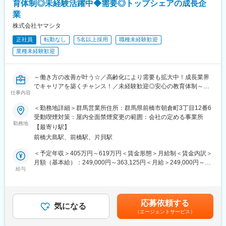
■ジェネリック医薬品のプロモーション
育体制◎未経験活躍中◆需要◎トップシェアの成長企
ート機器
※プロジェクトの状況によっては、選考保留（ご紹介できるプロジ
業
ェクトが出るまで保留）となる場合もございますのであらかじめ
また大手医療・介護機器メーカー向けのOEM製品製造も手掛けて
株式会社ヤマシタ
ご認識の程よろしくお願いします※
います。これらの高い技術力と安定した営業基盤を背景に業績は
正社員
転勤なし
5名以上採用
職種未経験歓迎
堅調に推移しており、直近決算では過去最高の売上高も計上して
【魅力ポイント】
いる安定経営企業です。
業種未経験歓迎
■エリアを跨ぐ転勤なし：
初任地希望だけでなく、エリアを跨いでの転勤はないため、転勤
変更の範囲：会社の定める業務
負担が軽減できます。2ndプロジェクト以降も希望や適性に応じ
～働き方の改善が叶う☆／高齢化により需要も拡大中！成長業界
て、アサインを検討します。
でキャリアを築くチャンス！／未経験歓迎◎安心の教育体制～
仕事内容
◇アパレル店長や携帯ショップ店員など、他業界からの入社が7
■キャリアの選択肢を広げる働き方：
割！充実の研修制度
＜勤務地詳細＞群馬営業所住所：群馬県前橋市朝倉町3丁目12番6
スペシャリティ領域への挑戦、新薬PJなど市場価値を高める機
◇生成AIを活用し再現性の高い営業が可能！チーム制で働きやす
受動喫煙対策：屋内全面禁煙変更の範囲：会社の定める事業所
会、自身の強みを活かしたPJ相談などが可能です。定期的な面談
く、且つ質の高いサービスを提供
勤務地
【最寄り駅】
を通じて、その時々に応じたプロジェクトを提示するなどフレキ
◇成果とプロセスが評価される明確な評価制度あり！最大年４回
シブルにキャリアが形成できます。その他、本社部門（マネージ
前橋大島駅、前橋駅、片貝駅
の昇進・昇格制度により、スピード感をもったキャリア形成も可
ャー、研修部門など）への道もあります。
能
＜予定年収＞405万円～619万円＜賃金形態＞月給制＜賃金内訳＞
◇業界トップ級シェア！売上も右肩上がり。2030年に業界No.1に
月額（基本給）：249,000円～363,125円＜月給＞249,000円～
■明確な評価制度：
なることを目指して全国で増員募集
給与
363,125円＜昇給有無＞有＜残業手当＞有＜給与補足＞※給与はス
自身の成果や頑張りが客観的に評価され、年収に反映されます。
キル・経験を考慮して決定します。■昇給：年1回（4月）■賞与：
また、在籍年数が増えると永年勤続報奨金や四半期一時金などの
■業務概要
年2回（6月、12月）■モデル年収・営業リーダー：入社3年目625
手当もアップします。つまり、やりがいや努力がきちんと報われ
介護用品等の提供を行うケアマネージャー（ケアマネ）に対し
万（月給36万＋賞与＋諸手当）・所長：入社5年目760万（月給44
る報酬制度になっています。
応募依頼する
て、課題解決のための提案をお任せ。
気になる
万＋賞与＋諸手当）賃金はあくまでも目安の金額であり、選考を
（エージェントサービス）
ケアマネや実際に介護用品を使用する個人のお客様との信頼関係
通じて上下する可能性があります。月給(月額)は固定手当を含めた
【サポート体制】
を構築していただき、顧客も気づいていないニーズを発掘してい