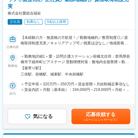
・CRC社内認定制度を採用し、研修の実施および履修記録を管理
・医療介護スタッフ（2週間程度の基礎研修必要資格取得、現場業
実
することで、知識・経験そして指導力を一定の基準で評価してい
務）
株式会社愛総合福祉
ます。自身のレベルに応じ、実務レベル、マネジメントレベル、
・サービスリーダー（入社3カ月～※研修期間）
ディレクターレベルといった社内認定制度があり、目標をもって
・サービス提供責任者（入社半年／年収420～650万円）
正社員
転勤なし
5名以上採用
日々の業務にあたることが可能です。
・サービスマネージャー（入社1年／年収560～700万円）
・社員に多様な機会を提供し、新たなキャリアへの挑戦をサポー
・エリアマネージャー（入社1年～／年収700～800万円）
トしています。CRCとしてのスキルアップも、一度に同じ施設内
・ブロックマネージャー（年収800～900万円）
【未経験の方・無資格の方歓迎！／勤務地確約／教育制度◎／資
の別の疾患領域のプロジェクトを担当することもでき、幅広い経
・ゼネラルマネージャー（年収900～1200万円）
格取得制度充実／キャリアアップ可／残業ほぼなし／地域密着型
仕事内容
験を積むことや、スペシャリストとして特定の疾患領域の専門的
の少人数介護施設／社会貢献性◎】
な経験を積んでいくことも可能です。また、グループの垣根を超
変更の範囲：会社の定める業務
＜勤務地詳細1＞愛・訪問介護ステーション前橋北住所：群馬県前
えCRCからSMAやCRAへのキャリアチェンジにとどまらず、先端
★介護現場で経験を積み、資格取得もしながら介護の専門職をめ
橋市下細井町ピアステージ 受動喫煙対策：敷地内全面禁煙＜勤務
医療の研究員への転身など、事業の枠をこえ新たなキャリアにチ
ざしていただきます。
勤務地
地詳細2＞愛・訪問介護ステーション前橋住所：群馬県前橋市三河
【最寄り駅】
ャレンジされている方もいらっしゃいます。
町２丁目２－１３ 青木ビル１受動喫煙対策：敷地内全面禁煙
三俣駅、前橋駅、城東駅、中央前橋駅
【業績好調で安定したグループ基盤】
■業務内容
・25周年を迎えたアイロムグループでは先端医療事業・臨床開発
群馬県前橋市を中心に、ご利用者様のご自宅へ訪問し、生活を支
＜予定年収＞320万円～350万円＜賃金形態＞月給制補足事項なし
支援事業（CRO・SMO）・メディカルサポートなど多角的な事業
えるお仕事です。
＜賃金内訳＞月額（基本給）：194,000円～219,000円＜月給＞
展開でグループシナジーを発揮。23年3月度決算で過去最高益を
給与
194,000円～219,000円＜昇給有無＞有＜残業手当＞有＜給与補足
更新。来期も過去最高益を更新する予定で増収増益が続いていま
・身体介護（入浴・排せつ・食事介助など）
＞※記載の年収は初年度のものです。2年目昇給あり。その他時間
す。
・生活援助（掃除・洗濯・買い物など）
外手当通勤手当役職手当 など賃金はあくまでも目安の金額であ
・日常の見守りや声かけ
り、選考を通じて上下する可能性があります。月給(月額)は固定手
応募依頼する
変更の範囲：会社の定める業務
気になる
当を含めた表記です。
（エージェントサービス）
訪問介護は、流れ作業ではありません。
その方の生活空間の中で、その人らしさを守る支援を行います。
四季の移ろいを感じるこの町で、
ご利用者様の“当たり前の日常”を守ります。