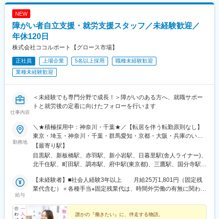
適切なフォローを実施するために約300人のMR数を保って運営し
とに繋がるため、やりがいをもって営業できます。
NEW
ており、プロジェクト終了の数か月前から面談を実施しているた
め、隙間なくアサインすることができますのでMRの成長機会を奪
障がい者自立支援・就労支援スタッフ／未経験歓迎／
＜頑張りは適切に評価＞
うことは決してございません。適切なフォローが顧客である製薬
成果に応じた評価制度が整っており、頑張り次第で大幅な年収UP
年休120日
企業からの満足にもつながり、業界内でも評価されています。
も目指せます。
株式会社ココルポート【グロース市場】
■親身なフォロー体制とキャリアを築ける評価制度
CSOは本部のバックアップ体制が何より重要です。1人のプロジ
■福利厚生（転勤を伴う場合）：
正社員
上場企業
5名以上採用
職種未経験歓迎
ェクトマネージャーが管理するMRは約20名程度であり、相談事
＜社宅制度（法人契約）＞
業種未経験歓迎
があればいつでも連絡できる距離感です。一カ月に一度の面談も
・家賃：一部会社負担
実施しており、日々の業務だけでなく中長期的な視点での相談も
・住居契約初期経費：会社負担（上限設定あり）
可能です。また、クライアント・社内評価に基いた明確な評価制
・入居時の引越し費用：会社負担（会社指定業者）
＜未経験でも専門分野で成長！＞障がいのある方へ、就職サポー
度により、キャリアや年収アップに向けた目標を定めやすい環境
トと就労後の定着に向けたフォローを行います
です。
仕事内容
■大手製薬企業でも採用～「現場力」を養うための充実した教育体
変更の範囲：会社の定める業務
＼★積極採用中：神奈川・千葉★／【転居を伴う転勤原則なし】
制と研修コンテンツ～
東京・埼玉・神奈川・千葉・群馬愛知・京都・大阪・兵庫のいず
特定の製剤を持たないCSOだからこそ、当社の教育サポートは単
勤務地
れか※希望を考慮※受動喫煙対策あり＝＝＝＝積極採用中！！＝＝
【最寄り駅】
なる知識の提供だけでなく、MRとしての現場力を培うことに比重
＝＝【神奈川県】横浜市・川崎市・藤沢市・厚木市・相模原市・
を置いております。
目黒駅、新板橋駅、赤羽駅、新小岩駅、日暮里駅(舎人ライナー)、
平塚市・大和市・横須賀市秦野市・鎌倉市・海老名市【千葉県】
オンコロジー領域等の知識を提供するe-learningはもちろん、専門
北千住駅、町田駅、調布駅、府中駅(東京都)、三鷹駅、国分寺駅、
八千代市・千葉市・船橋市・松戸市・柏市・流山市・佐倉市・浦
領域のKOLへの営業ロールプレイングの機会もあり、生き残るMR
立川南駅、八王子駅、京王八王子駅、京成千葉駅、葭川公園駅、
安市・市川市＝＝＝＝＝＝＝＝＝＝＝＝＝＝＝＝【東京都】板橋
【未経験者】■社会人経験3年以上 月給25万1,801円（固定残
としての営業スキルを身に着けることが可能です。
蘇我駅、柏駅、津田沼駅、船橋駅、京成船橋駅、幸谷駅、新松戸
区・足立区・北区・荒川区・目黒区・葛飾区・三鷹市・調布市・
業代含む）＋各種手当※固定残業代は、時間外労働の有無に関わら
当社の研修内容は大手製薬企業所属MR教育にも使用されておりま
駅、流山おおたかの森駅、東葉勝田台駅、勝田台駅、本八幡駅(総
給与
府中市・町田市・八王子市・国分寺市・立川市【埼玉県】さいた
ず月25時間分を、月4万0,783円支給上記を超える時間外労働分は
す。
武線)、市川駅、新浦安駅、大宮駅(埼玉県)、北大宮駅、武蔵浦和
ま市・川越市・朝霞市・所沢市・越谷市・春日部市・久喜市・熊
追加で支給 ■社会人経験3年未満 月給25万5,801円（固定残業
駅、南浦和駅、南越谷駅、春日部駅、川越駅、所沢駅、朝霞台
谷【群馬県】高崎市【栃木県】宇都宮【兵庫県】尼崎市・神戸市
代含む）＋各種手当※固定残業代は、時間外労働の有無に関わらず
誰かの『働きたい』に、伴走する物語。
駅、北朝霞駅、川口駅、久喜駅、京急川崎駅、新丸子駅、向ケ丘