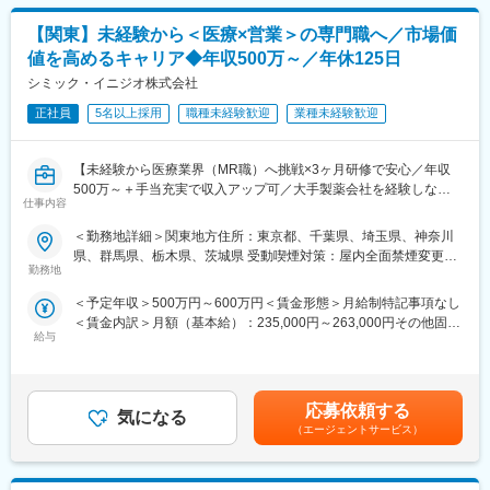
■人財育成への積極投資
■勤務地：
【関東】未経験から＜医療×営業＞の専門職へ／市場価
シミック・イニジオにとってサービス品質の源泉となるのは人財
（1）北海道：北海道
です。
（2）東北：青森・秋田・岩手・山形・宮城・福島
値を高めるキャリア◆年収500万～／年休125日
そのため人財育成・能力開発は重要施策と位置づけ、積極的な投
（3）関東：東京・神奈川・千葉・埼玉・茨城・栃木・群馬
シミック・イニジオ株式会社
資を行っています。自己成長意欲を尊重し、業務直結の研修だけ
（4）甲信越：新潟・長野・山梨
でなく、変化する時代に対応するビジネススキル習得も含め階層
正社員
5名以上採用
職種未経験歓迎
業種未経験歓迎
（5）東海：愛知・岐阜・三重・静岡
ごとにプログラムを展開し、会社全体の価値を高める取り組みを
（6）北陸：富山・石川・福井
行っています。
（7）近畿：大阪・京都・滋賀・奈良・和歌山・兵庫
【未経験から医療業界（MR職）へ挑戦×3ヶ月研修で安心／年収
（8）中国：岡山・広島・山口・島根・鳥取
500万～＋手当充実で収入アップ可／大手製薬会社を経験しなが
■家族も安心な手厚い福利厚生
（9）四国：香川・徳島・高知・愛媛
仕事内容
ら成長／異業種出身者が活躍】
社員がワークライフバランスをとりながらパフォーマンスを発揮
（10）九州：福岡・大分・宮崎・鹿児島・熊本・佐賀・長崎・沖
できる制度があります。社員と社員のご家族が安心し、仕事もプ
縄
＜勤務地詳細＞関東地方住所：東京都、千葉県、埼玉県、神奈川
＜入社月について＞
ライベートも充実して活躍できるよう、福利厚生制度を整備して
県、群馬県、栃木県、茨城県 受動喫煙対策：屋内全面禁煙変更の
この求人は10月1日入社の求人となります
います。
勤務地
変更の範囲：会社の定める業務
範囲：会社の定める事業所
※入社後は合同研修からスタート
特に転勤を伴うことのあるMR職については、CSO業界トップク
＜予定年収＞500万円～600万円＜賃金形態＞月給制特記事項なし
入社月が決まっているため同期も多く安心してスタート可能
ラスの借り上げ社宅制度や単身赴任のサポート制度を導入し、そ
＜賃金内訳＞月額（基本給）：235,000円～263,000円その他固定
の利用率も高水準となっています。
給与
手当/月：36,000円～43,000円＜月給＞271,000円～306,000円＜
＜MR（医薬情報担当者）とは＞
昇給有無＞有＜残業手当＞無＜給与補足＞■上記年収には、社宅
医師や薬剤師に対して薬の情報を伝え、患者様へより良い治療を
■社内認定資格制度
(当社負担分)と日当が含まれます。■社用車貸与と共にガソリン代
届けるためのサポートをする医療業界の専門営業職です。
製薬企業での開発パイプラインの変化にともない、当社において
を全額支給 ■賞与年2回（昨年度実績4.2ヶ月）、報酬改定年1回■
具体的には、「どんな病気に効くか（効果）／副作用や注意点／
はオンコロジーをはじめスペシャリティ領域のプロジェクトが増
応募依頼する
気になる
全国勤務が可能な方は、50万円の一時金を支給(3ヶ月の試用期間
品質に問題はないか」をわかりやすく伝えます
加しています。またスペシャリティ領域については社員の関心も
（エージェントサービス）
後の翌月給与で支給)賃金はあくまでも目安の金額であり、選考を
自分が関わった薬が患者様の治療につながり、感謝されるやりが
高く、これに応えるべく専門性の高い人財を育成するための社内
通じて上下する可能性があります。月給(月額)は固定手当を含めた
いのある仕事です
認定資格制度を設けています。現在はオンコロジー分野で「血液
表記です。
がん」と「固形がん」の2つのコースが展開されています。