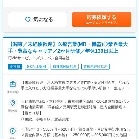
月：80,000円～110,000円（固定残業時間40時間0分/月）超過し
であればご活躍いただけます。
特に転勤を伴うことのあるMR職については、CSO業界トップク
た時間外労働の残業手当は追加支給＜月額＞380,000円～665,000
ライフスタイルとキャリアプランに合わせて全国50地域以上の案
ラスの借り上げ社宅制度や単身赴任のサポート制度を導入し、そ
円（12分割）（一律手当を含む）＜昇給有無＞有＜残業手当＞有
件から勤務地をご提案させていただきます。年収は現職考慮（モ
の利用率も高水準となっています。
応募依頼する
気になる
＜給与補足＞※面接を通して、ご経験やスキルにより当社規定に基
デル年収：20代650万、40代後半850万）領域を変えてのPJT打診
（エージェントサービス）
づき決定いたします。■昇給、インセンティブあり■モデル年収：
も可能です。また、無期雇用派遣となるため、ＰＪＴの期間外も
■社内認定資格制度
20代650万、40代後半850万賃金はあくまでも目安の金額であ
ベース給与は保証いたします。
製薬企業での開発パイプラインの変化にともない、当社において
り、選考を通じて上下する可能性があります。月給(月額)は固定手
はオンコロジーをはじめスペシャリティ領域のプロジェクトが増
当を含めた表記です。
【関東／未経験歓迎】医療営業(MR・機器)◇業界最大
■MRとして働く魅力
加しています。またスペシャリティ領域については社員の関心も
（1）最大限希望を考慮します：
高く、これに応えるべく専門性の高い人財を育成するための社内
手・豊富なキャリア／2か月研修／年休130日以上
全国50地域以上のPJTからご提案し、なるべくご希望の勤務地に
認定資格制度を設けています。現在はオンコロジー分野で「血液
IQVIAサービシーズジャパン合同会社
アサインが可能です。また、次の契約での再配属の際の地域もし
がん」と「固形がん」の2つのコースが展開されています。
っかり考慮いたします。これは小規模ならではの社内バッティン
正社員
5名以上採用
職種未経験歓迎
業種未経験歓迎
グの少なさも大きく影響しています。
（2）小規模ならではの手厚いサポート：
【未経験歓迎！お人柄重視で選考／専門性×安定性×給与、どれも
CSO業界で10年以上のキャリアを持つベテラン社員が、あなたの
手に入れたい方◎業界最大手ならではの手厚い研修！一生モノの
生涯のわたる「キャリア形成」を丁寧にサポートします。その繋
仕事内容
スキルを磨く／マーケ・コンサル・管理部門など将来のキャリア
がりやノウハウの蓄積から、メーカーさんへ転籍の可能性がある
パス豊富】
PJTも紹介可能、また過去には、10年ほどブランクのある50代の
＜勤務地詳細1＞本社住所：東京都港区高輪4-10-18 京急第1ビル
方のご支援の実績もあるなど選考の合格率も高いです。
勤務地最寄駅：JR各線／品川駅受動喫煙対策：屋内全面禁煙＜勤
＼そもそも「MR」とは？／
（3）長期就業／キャリア形成が可能：
勤務地
務地詳細2＞関東エリア住所：関東(東京都、神奈川県、千葉県、
【最寄り駅】
「医薬情報提供者」と呼ばれる専門資格を取得して活動する営業
弊社所属のMRはシニア（50代）がボリュームゾーン。契約社員
埼玉県、群馬県、茨城県)/選考を通じて決定します。 受動喫煙対
品川駅、高輪台駅、北品川駅
職です。IQVIAのお客様である国内医薬品メーカーにて、医薬品の
としてパフォーマンスが高い場合は50代の方でも正社員への転換
策：その他（主要勤務地は屋内全面禁煙だが、就業先の規則に準
営業活動を行っていただきます。
もあります。契約の更新についても著しく業務態度が悪い／業績
ずる）変更の範囲：会社の定める事業所
＜予定年収＞550万円～620万円＜賃金形態＞月給制特記事項なし
人々の命を守る商材に携わるため、社会貢献性と安定性を兼ね備
が上がっていないなどではない限りは原則更新となります。ま
＜賃金内訳＞月額（基本給）：250,000円～305,000円その他固定
えたお仕事です。
た、プロジェクトが終了してしまった場合も責任をもって再配属
給与