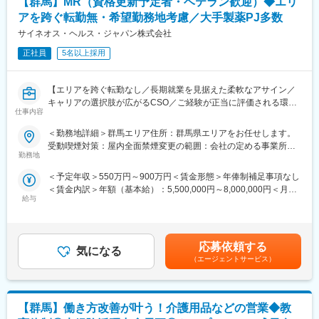
【群馬】MR（資格更新予定者・ベテラン歓迎）◆エリ
変更の範囲：会社の定める業務
アを跨ぐ転勤無・希望勤務地考慮／大手製薬PJ多数
＝求人のPOINT＝
【社会貢献性の高い商品】当社の商品は介護される方・介護する
サイネオス・ヘルス・ジャパン株式会社
方、双方にやさしいオリジナルの福祉機器です。（例：ご利用者
正社員
5名以上採用
の方がお一人で乗りかえできる車椅子や、入浴介助が驚くほど簡
単操作で行える入浴リフト等）介護がずっと楽になり、より快適
で安心便利になる価値ある商材ですので、自信をもって提案がで
【エリアを跨ぐ転勤なし／長期就業を見据えた柔軟なアサイン／
きます。
キャリアの選択肢が広がるCSO／ご経験が正当に評価される環
【仕事もプライベートも充実】残業は月25h程、平均有給取得日
仕事内容
境】
数12日！
＜勤務地詳細＞群馬エリア住所：群馬県エリアをお任せします。
【未経験の方も安心の研修体制】入社後は座学を含む2週間～数カ
【はじめに】
受動喫煙対策：屋内全面禁煙変更の範囲：会社の定める事業所
月の研修をご準備しています。座学だけでなく製造部での研修も
今回はMRを募集します。MR資格更新予定の方・ベテランの方も
勤務地
（リモートワーク含む）
あり、製品について理解を深めることができます。
歓迎です。勤務地はご本人様の希望を鑑み決定いたします。20代
配属後もOJTで先輩社員がサポートするので、安心して業務に取
＜予定年収＞550万円～900万円＜賃金形態＞年俸制補足事項なし
～50代まで幅広く活躍しており、長期就業も叶う環境です。
り組むことができます。
＜賃金内訳＞年額（基本給）：5,500,000円～8,000,000円＜月額
給与
＞458,333円～666,666円（12分割）＜昇給有無＞有＜残業手当＞
【業務内容】
■同社の特徴
無＜給与補足＞同社は年俸制になります。別途以下のような手当
大手製薬会社などを中心としたクライアントのプロジェクトへの
同社は開発、設計から製造・販売まで一気通貫で手掛けており、
があります。・四半期一時金：10万円（四半期に1回、10万円程
配属です。担当エリアの医療機関（開業医、病院）を訪問して、
高い技術力を誇っています。
度支給）※ただし支給条件有。賃金はあくまでも目安の金額であ
医師、薬剤師に課題解決するための医薬品情報を提供、副作用情
応募依頼する
他社には真似できない完全オリジナルの福祉・介護機器を製造し
気になる
り、選考を通じて上下する可能性があります。月給(月額)は固定手
報を収集を行っていただきます。
（エージェントサービス）
ています。
当を含めた表記です。
＜製品例＞
《具体的には...》
・非接触で入浴介助ができる入力機器
■新薬のプロモーション
・自宅の階段や段差で使用できる昇降機
【群馬】働き方改善が叶う！介護用品などの営業◆教
■長期収載品の市場拡大
・要介護者を背負ってトイレまでの移動をサポートする排泄サポ