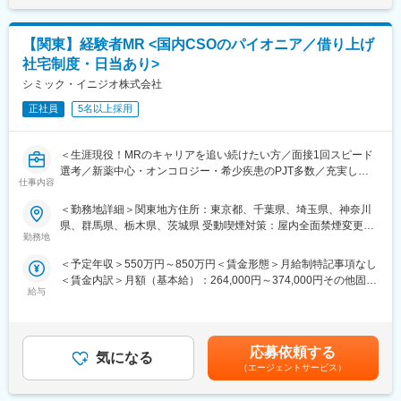
表記です。
ー・福利厚生が適用されます。詳細は、適切なタイミングで
ートやアフターフォローまで手掛けることが特徴で、医療の現場
DePuy Synthes より別途通知される予定です。
を実感できる活動ができます。
【関東】経験者MR <国内CSOのパイオニア／借り上げ
◎MR（医薬情報担当者）
変更の範囲：会社の定める業務
医師や薬剤師、看護師など医療従事者に医薬品の効果や副作用な
社宅制度・日当あり>
どの情報提供や情報収集を行います。患者さんのQOL改善に向
シミック・イニジオ株式会社
け、日々最新情報を学習し医療の一旦を担う専門性の高い活動が
できます。
正社員
5名以上採用
■入社後の流れ：
＜生涯現役！MRのキャリアを追い続けたい方／面接1回スピード
入社後は導入研修を受講。アサイン先企業の研修などフォロー体
選考／新薬中心・オンコロジー・希少疾患のPJT多数／充実した
制は万全で、医療機器営業に必要な製品知識や業界の知識は入社
仕事内容
顧客基盤＆直近5年の売上成長率は約150％の成長企業＞
後に習得することができます。
■職務概要：
＜勤務地詳細＞関東地方住所：東京都、千葉県、埼玉県、神奈川
配属先メーカーにおいてMR活動に従事いただきます。
■ＭＩフォースの魅力：
県、群馬県、栃木県、茨城県 受動喫煙対策：屋内全面禁煙変更の
◎PMによる安心のフォロー体制
勤務地
範囲：会社の定める事業所
■新薬プロジェクト95％超／常時60以上のプロジェクトが稼働
社員の活動を、経験と知識を豊富に持つプロジェクトマネージャ
＜予定年収＞550万円～850万円＜賃金形態＞月給制特記事項なし
プロジェクトの数やバリエーションはキャリア形成に直結するた
ーがきめ細やかにフォローしますので、いつでも自信を持って営
＜賃金内訳＞月額（基本給）：264,000円～374,000円その他固定
め、CSOでの転職を考えるうえで重要なポイントです。
業活動が行えます。
給与
手当/月：36,000円～51,000円＜月給＞300,000円～425,000円＜
シミック・イニジオのCSO事業においては外資・内資の割合、企
◎多彩なキャリアパス
昇給有無＞有＜残業手当＞無＜給与補足＞■上記年収には、社宅
業規模、製品領域などのバランスを考慮しながら、常時60以上の
多数のメーカー様との取引があるからこそ多様な経験を積むこと
(当社負担分)と日当が含まれます。■社用車貸与と共にガソリン代
プロジェクトが稼働しています。
ができ、PMとして顧客や医師とレベルの高い関係を築くことも、
を全額支給 ■賞与年2回（昨年度実績4.2ヶ月）、報酬改定年1回■
プロジェクト人数が100名を超える大規模なプロジェクトや、日
本社で事業企画や採用、社員の育成などに関わることも可能で
応募依頼する
気になる
全国勤務が可能な方は、初回給与時に30万円の一時金を支給賃金
本市場への新規参入する企業のプロジェクトなど、規模やミッシ
す。複数のプロジェクトを経験し、新たなキャリアに挑戦してい
（エージェントサービス）
はあくまでも目安の金額であり、選考を通じて上下する可能性が
ョンも多様です。
くことを期待しています。
あります。月給(月額)は固定手当を含めた表記です。