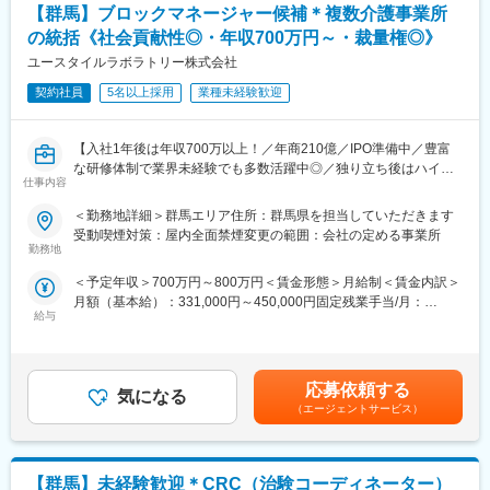
【群馬】ブロックマネージャー候補＊複数介護事業所
の統括《社会貢献性◎・年収700万円～・裁量権◎》
ユースタイルラボラトリー株式会社
契約社員
5名以上採用
業種未経験歓迎
【入社1年後は年収700万以上！／年商210億／IPO準備中／豊富
な研修体制で業界未経験でも多数活躍中◎／独り立ち後はハイブ
仕事内容
リッドワーク（リモート×出社）も可能】
＜勤務地詳細＞群馬エリア住所：群馬県を担当していただきます
重度障害のある方や高齢者の方等に医療的ケアサービスを行う訪
受動喫煙対策：屋内全面禁煙変更の範囲：会社の定める事業所
問介護事業を提供する当社にて、複数の都道府県を束ねたブロッ
勤務地
クの運営と責任売り上げの管理業務をお任せするブロックマネー
＜予定年収＞700万円～800万円＜賃金形態＞月給制＜賃金内訳＞
ジャー候補を募集します。
月額（基本給）：331,000円～450,000円固定残業手当/月：
★下記インタビューをぜひご覧ください！
給与
120,000円（固定残業時間45時間0分/月）超過した時間外労働の
https://eustylelab.co.jp/features/vol1
残業手当は追加支給＜月給＞451,000円～570,000円（一律手当を
含む）＜昇給有無＞有＜残業手当＞有＜給与補足＞■年1回の査定
【業務内容】
有■賞与：年2回※前職給与を考慮※経験・スキル・スタートポジシ
・部門の運営、売上管理
応募依頼する
気になる
ョンにおいて異なる※評価により昇格・昇給あり※エリアにより地
・営業活動
（エージェントサービス）
域加算手当分が異なる※時間外手当は別途全額支給賃金はあくまで
・サービス提供管理・保守
も目安の金額であり、選考を通じて上下する可能性があります。
・ご利用者様やご家族へのヒアリング、サービス設計・立上げ
月給(月額)は固定手当を含めた表記です。
・ケアマネージャーや医療機関、福祉事業所、行政等との調整
【群馬】未経験歓迎＊CRC（治験コーディネーター）
・スタッフの採用・指導・育成