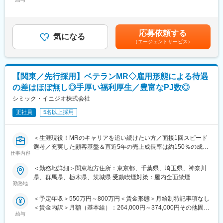
手当/月：35,000円＜月給＞285,000円～340,000円＜昇給有無＞
先を探します。また、過去営業成績の優秀な方ではメーカー登用
有＜残業手当＞無＜給与補足＞【残業手当について】管理監督者
■入社後の流れ
の実績もあります。
の承認の上、研究会、顧客との会議等が発生する場合、別途残業
まずはご入社から2か月間MR導入研修を受講し、MR資格を取得
手当支給する。【補足】プロジェクト稼働手当(35,000円)、外勤
応募依頼する
していただきます。
気になる
日当（1日1,500円／外勤3.5時間以上）■変動賞与制（6月・12
（エージェントサービス）
資格取得と聞くとハードルが高く思われる方もいるかもしれませ
月・3月）※平均実績6ヶ月分■インセンティブ：3月（対象者）賃
んが、当社の取得率は業界平均より20%ほど高い95%程度を維持
金はあくまでも目安の金額であり、選考を通じて上下する可能性
しています。
があります。月給(月額)は固定手当を含めた表記です。
文理問わず一から学べる環境を整えているため、専門知識は入社
【関東／先行採用】ベテランMR◇雇用形態による待遇
後に身に付ける意欲があれば問題ございません。
の差はほぼ無し◎手厚い福利厚生／豊富なPJ数◎
社員の活躍事例についての詳細は、是非こちらのURLも併せてご
覧ください。
シミック・イニジオ株式会社
https://healthcarecareerpark.iqvia.com/
正社員
5名以上採用
■具体的な業務
すでに取引のある病院の医師や薬剤師に向け、医薬品の効果や副
＜生涯現役！MRのキャリアを追い続けたい方／面接1回スピード
作用・適切な使用方法などの情報を提供し、薬剤のプロモーショ
選考／充実した顧客基盤＆直近5年の売上成長率は約150％の成長
ン活動を行っていただきます。メインの業務は情報提供となるた
仕事内容
企業＞
め、価格交渉・納品・注文書の対応等は基本的に発生せず、営業
＜勤務地詳細＞関東地方住所：東京都、千葉県、埼玉県、神奈川
活動に専念できる環境です。
■職務概要
県、群馬県、栃木県、茨城県 受動喫煙対策：屋内全面禁煙
個人の予算はありますが、チーム内で助け合う社風が整ってお
配属先メーカーにおいてMR活動に従事いただきます。
勤務地
り、過度なプレッシャーなく顧客とじっくり関係構築が可能で
す。
＜予定年収＞550万円～800万円＜賃金形態＞月給制特記事項なし
＜コンクラクトMRという働き方＞
＜賃金内訳＞月額（基本給）：264,000円～374,000円その他固定
各製薬企業のプロジェクトの一員として、配属される営業所を拠
■働き方
給与
手当/月：36,000円～51,000円＜月給＞300,000円～425,000円＜
点にMR活動に従事します。MRとしての活動は、製薬企業所属の
社用車を利用して自宅から病院へ直行直帰の働き方となるため、