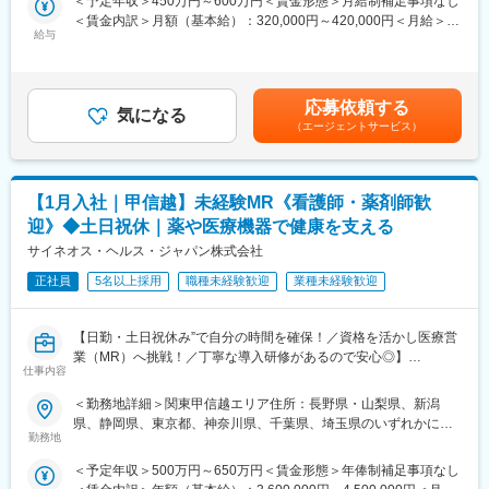
策：屋内全面禁煙変更の範囲：会社の定める事業所
＜予定年収＞450万円～600万円＜賃金形態＞月給制補足事項なし
・各種データの収集、管理など
手厚いフォロー体制があります。
＜賃金内訳＞月額（基本給）：320,000円～420,000円＜月給＞
給与
CRC社内認定制度を採用し、継続研修を充実させることで常に新
320,000円～420,000円＜昇給有無＞有＜残業手当＞有＜給与補足
■治験はチームで実施：
しい知識を身につけ、スキルアップできる環境を用意していま
＞※能力・経験に応じて決定致します。■賞与：年2回（夏7月・冬
アイロムの治験は複数のチームメンバーで実施していきます。
す。
12月）賃金はあくまでも目安の金額であり、選考を通じて上下す
チームで助け合いながら行いますので困ったことや突発的なこと
る可能性があります。月給(月額)は固定手当を含めた表記です。
応募依頼する
が起こった際にもメンバー同士でフォローしあえるので安心で
気になる
＜キャリアステップ＞
（エージェントサービス）
す。
CRCとして幅広い経験を積むことや、スペシャリストとして特定
の疾患領域の専門的な経験を積んでいくことも可能です。
■スキルアップにも最適（豊富なパイプライン）：
また、グループの垣根を超えCRCからSMAやCRAへのキャリアチ
チームで複数の治験を実施していきますので、幅広い疾患領域を
ェンジ、事業の枠をこえ新たなキャリアにチャレンジされている
【1月入社｜甲信越】未経験MR《看護師・薬剤師歓
担当することができます。
方もいらっしゃいます。
迎》◆土日祝休｜薬や医療機器で健康を支える
オンコロジーはもちろん、希少疾患など幅広い領域を受託してお
ります。
サイネオス・ヘルス・ジャパン株式会社
変更の範囲：会社の定める業務
今後海外とも連携しながら更なる治験獲得を目指しておりますの
正社員
5名以上採用
職種未経験歓迎
業種未経験歓迎
で、将来性・安定感についても安心です。
■同社で働くメリット：
【日勤・土日祝休み”で自分の時間を確保！／資格を活かし医療営
＜安心の働きやすさ＞
業（MR）へ挑戦！／丁寧な導入研修があるので安心◎】
フレックスタイム制も取り入れ、柔軟に働き方をアレンジ可能。
仕事内容
残業時間も月10時間程度、産休育休の取得実績も多数あり、育児
《資格と想いがあれば活躍できる！》
＜勤務地詳細＞関東甲信越エリア住所：長野県・山梨県、新潟
手当もございます。
「誰かのためになる仕事がしたい」「社会貢献につながる仕事を
県、静岡県、東京都、神奈川県、千葉県、埼玉県のいずれかに配
したい」という想いがあればOK！当社には、臨床経験を活かして
勤務地
属となります。 受動喫煙対策：屋内全面禁煙変更の範囲：会社の
＜充実のフォロー、研修体制＞
医療営業にチャレンジし活躍しているメンバーが多数在籍してい
定める事業所
手厚いフォロー体制があります。
＜予定年収＞500万円～650万円＜賃金形態＞年俸制補足事項なし
ます。
CRC社内認定制度を採用し、継続研修を充実させることで常に新